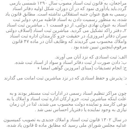
مراجعان، به قانون ثبت اسناد مصوب سال ۱۲۹۰ شمسی بازمی
گردد.باید یادآوری نمود كه در آن دوران، شكل اولیه دفاتر اسناد
رسمی به هیچ عنوان جنبه استقلالی نداشته است. مطابق قانون یاد
شده، به منظور رسمیت دادن به اسناد قاطبه مردم، دوایر ثبت
اسناد به عنوان نهادی دولتی، از دو قسمت ۱ ـ مباشرین ثبت اسناد
۲ـ دفتر راكد تشكیل می گردید. مباشرین ثبت اسناد (اسلاف دولتی
سران دفاتر امروزی)، در حقیقت جزو كارمندان اداره ثبت اسناد
واملاك محسوب می گردیدند كه وظایف آنان در ماده ۴۷ قانون
مرقوم،اینچنین تبیین شده بود .
الف: ثبت اسنادی كه نزد آنان می آورند.
ب: دادن صورت از ثبت دفاتر اسناد و سواد از اسناد ثبت شده.
ج: انجام تصدیقات (مبنای امروزین گواهی امضا ء
د: پذیرش و حفظ اسنادی كه در نزد مباشرین ثبت امانت می گذارند
.
چون مراكز تنظیم اسناد رسمی در ادارات ثبت مستقر بودند و به
علت اینكه مباشرین ثبت، جزو اركان اداره ثبت اسناد و املاك یا به
نوعی كارمند و نماینده دولت محسوب می شدند، لذا در آن زمان
نیازی به وجود نماینده یا دفتریار احساس نمی شد .
در سال ۱۳۰۲ قانون ثبت اسناد و املاك جدیدی به تصویب كمیسیون
عدلیه مجلس شورای ملی رسید كه مطابق ماده ۵ قانون یاد شده،