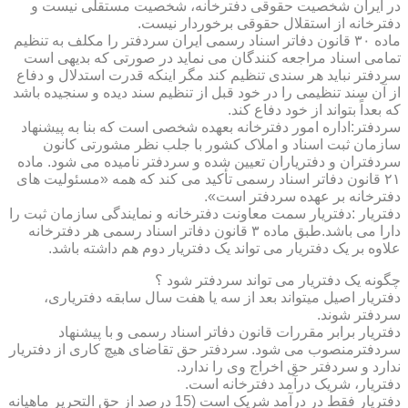
در ایران شخصیت حقوقی دفترخانه، شخصیت مستقلی نیست و
دفترخانه از استقلال حقوقی برخوردار نیست.
ماده ۳۰ قانون دفاتر اسناد رسمی ایران سردفتر را مکلف به تنظیم
تمامی اسناد مراجعه کنندگان می نماید در صورتی که بدیهی است
سردفتر نباید هر سندی تنظیم کند مگر اینکه قدرت استدلال و دفاع
از آن سند تنظیمی را در خود قبل از تنظیم سند دیده و سنجیده باشد
که بعداً بتواند از خود دفاع کند.
سردفتر:اداره امور دفترخانه بعهده شخصی است که بنا به پیشنهاد
سازمان ثبت اسناد و املاک کشور با جلب نظر مشورتی کانون
سردفتران و دفتریاران تعیین شده و سردفتر نامیده می شود. ماده
۲۱ قانون دفاتر اسناد رسمی تأکید می کند که همه «مسئولیت های
دفترخانه بر عهده سردفتر است».
دفتریار :دفتریار سمت معاونت دفترخانه و نمایندگی سازمان ثبت را
دارا می باشد.طبق ماده ۳ قانون دفاتر اسناد رسمی هر دفترخانه
علاوه بر یک دفتریار می تواند یک دفتریار دوم هم داشته باشد.
چگونه یک دفتریار می تواند سردفتر شود ؟
دفتریار اصیل میتواند بعد از سه یا هفت سال سابقه دفتریاری،
سردفتر شوند.
دفتریار برابر مقررات قانون دفاتر اسناد رسمی و با پیشنهاد
سردفترمنصوب می شود. سردفتر حق تقاضای هیچ کاری از دفتریار
ندارد و سردفتر حق اخراج وی را ندارد.
دفتریار، شریک درآمد دفترخانه است.
دفتریار فقط در درآمد شریک است (15 درصد از حق التحریر ماهیانه