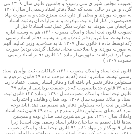
تصویب مجلس شورای ملی رسیده و جانشین قانون سال ۱۳۰۸ می
گردد و این در حالی است كه عملاً دفاتر اسناد رسمی از سال ۱۳۰۷
به صورت موردی و محلی از اداره ثبت منتزع شده و به صورت نهاد
خصوصی در كنار اداره ثبت مبادرت و به موازات آن به ثبت اسناد
مراجعان می نمودند. به عبارت دیگر عمل ثبت اسناد تا قبل از
تصویب قانون ثبت اسناد و املاك مصوب ۱۳۱۰، هم به وسیله اداره
ثبت (توسط مباشرین دفتر ثبت) و هم به وسیله دفاتر اسناد رسمی
(كه توسط ماده ۱ قانون سال ۱۳۰۷ بنا به صلاحدید وزیر عدلیه، آنهم
به صورت موردی و با صلاحیت محلی تشكیل گردیده بودند) صورت
می گیرد. (برداشت مفهومی از ماده ۱۱ قانون دفاتر اسناد رسمی
مصوب ۱۳۰۷ )
قانون ثبت اسناد و املاك مصوب ۱۳۱۰، كماكان به ثبت توأمان اسناد
رسمی توسط مباشرین ثبت (كه به موجب ماده ۴۹ قانون مرقوم به
مسئولین دفاتر تغییر نام یافته اند) و دفاتر اسناد رسمی اعتقاد دارد.
ماده ۴۹ قانون جدیدالتصویب كه در حقیقت برداشتی از ماده ۴۷
قانون ثبت اسناد و املاك مصوب سال ۱۲۹۰ و ماده ۱۴۲ قانون ثبت
اسناد و املاك مصوب سال ۱۳۰۸ بود، همان وظایف و اختیارات
مباشرین ثبت را به مسئولین دفاتر هم تعمیم می دهد. (باید توجه
نمود كه معنای مسئولین دفاتر، مندرج در ماده ۴۹ قانون ثبت اسناد
واملاك سال ۱۳۱۰، بدواً بر مباشرین ثبت صادق بوده و همچنین
بعدها قابل تعمیم به صاحبان دفاتر اسناد رسمی بوده است) زیرا
همان قانونگذار در مواد ۸۱ و ۹۱ قانون ثبت اسناد و املاك مصوب
۱۳۱۰، به شرح عملكرد دفاتر اسناد رسمی پرداخته و با لحاظ نمودن