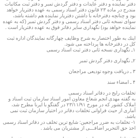
دفتر نماینده و دفتر عایدات و دفتر گردش تمبر و دفتر ثبت مكاتبات
مندرج در ماده ۲۳ قانون دفتر اسناد رسمی به عهده دفتریار خواهد
بود و چنانچه دفترخانه با داشتن دفتریار نماینده هم داشته باشد،
سوای نسخه ثانی دفتر اسناد رسمی و دفتر گردش تمبر (كه به عهده
نماینده خواهد بود) نگهداری سایر دفاتر فوق به عهده دفتریار است .
اینك به طور اختصار به شرح وظایف چهارگانه نمایندگان اداره ثبت
كل در دفترخانه ها پرداخته می شود.
۱ـ نگهداری نسخه ثانی دفتر ثبت اسناد رسمی
۲ـ نگهداری دفتر گردش تمبر
۳ ـ دریافت وجوه تودیعی مراجعان
۴ ـ امضاء سند
تخلفات رایج در دفاتر اسناد رسمی
به گفته مهدی انجم شعاع معاون امور اسناد سازمان ثبت اسناد و
املاک کشور که در مورخ ۲۳/۱۱/۹۱ در گفتگو با ایرنا مطرح شد،
آماری از حیث فراوانی تخلفات دفاتر در اختیار سازمان ثبت نمی
باشد.
۱- تخلفات به ضرر مراجعین: شایع ترین تخلف در دفاتر اسناد رسمی
اخذ حق التحریر اضافـــی از مشتریان می باشد .