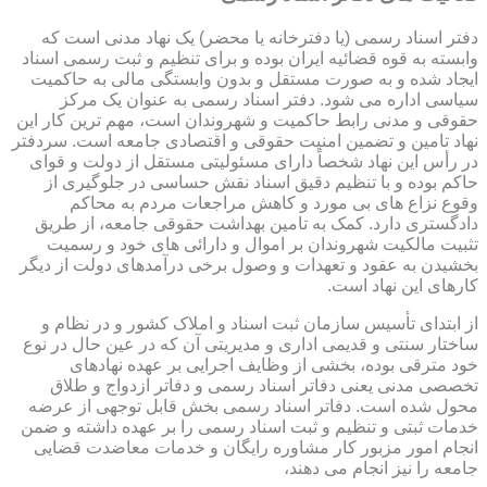
دفتر اسناد رسمی (یا دفترخانه یا محضر) یک نهاد مدنی است که
وابسته به قوه قضائیه ایران بوده و برای تنظیم و ثبت رسمی اسناد
ایجاد شده و به صورت مستقل و بدون وابستگی مالی به حاکمیت
سیاسی اداره می شود. دفتر اسناد رسمی به عنوان یک مرکز
حقوقی و مدنی رابط حاکمیت و شهروندان است، مهم ترین کار این
نهاد تامین و تضمین امنیت حقوقی و اقتصادی جامعه است. سردفتر
در رأس این نهاد شخصاً دارای مسئولیتی مستقل از دولت و قوای
حاکم بوده و با تنظیم دقیق اسناد نقش حساسی در جلوگیری از
وقوع نزاع های بی مورد و کاهش مراجعات مردم به محاکم
دادگستری دارد. کمک به تامین بهداشت حقوقی جامعه، از طریق
تثبیت مالکیت شهروندان بر اموال و دارائی های خود و رسمیت
بخشیدن به عقود و تعهدات و وصول برخی درآمدهای دولت از دیگر
کارهای این نهاد است.
از ابتدای تأسیس سازمان ثبت اسناد و املاک کشور و در نظام و
ساختار سنتی و قدیمی اداری و مدیریتی آن که در عین حال در نوع
خود مترقی بوده، بخشی از وظایف اجرایی بر عهده نهادهای
تخصصی مدنی یعنی دفاتر اسناد رسمی و دفاتر ازدواج و طلاق
محول شده است. دفاتر اسناد رسمی بخش قابل توجهی از عرضه
خدمات ثبتی و تنظیم و ثبت اسناد رسمی را بر عهده داشته و ضمن
انجام امور مزبور کار مشاوره رایگان و خدمات معاضدت قضایی
جامعه را نیز انجام می دهند،