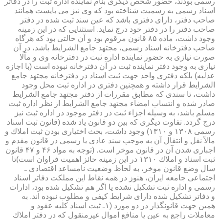
رسمی بودند، حضور شخص دیگری بنام نماینده اداره ثبت را در دفاتر
اسناد رسمی به رسمیت شناخته بود كه وی نیز می بایست همانند
صاحب دفتر، دارای دفتری باشد كه عین سند ثبت شده در دفتر
صاحب دفتر را در دفتر خود درج نماید. استثنایی كه در این زمینه
وجود داشت، ماده ۸۵ قانون مرقوم بود و آن حالتی بود كه هرگاه
صاحب دفترخانه اسناد رسمی، مجتهد جامع الشرایط باشد، در آن
صورت نیازی به حضور نماینده اداره ثبت در دفترخانه وی و مآلا
نیازی به وجود دفتر نماینده ثبت در آن دفترخانه نبوده است (با اجازه
عدلیه) بلكه دفتری واحد جهت ثبت اسناد در دفترخانه مجتهد جامع
الشرایط قرار داشته و همچنین دفتری در اداره ثبت محل وجود
داشت، تا سندی كه مطابق مقررات از دفتر مجتهد جامع الشرایط
صادر شده و انتساب امضاء مجتهد جامع الشرایط از نظر اداره ثبت
مسلم باشد، به وسیله اجزاء ثبت در دفتر موجود در اداره ثبت نیز
درج گردد. تفاوت دیگری كه بین دو قانون یاد شده (قانون ثبت اسناد
رسمی ۱۳۰۸ و ۱۳۱۰) وجود داشت، بحث اختیاری بودن ثبت املاك و
مالاً نقل و انتقال آن به موجب سند عادی یا رسمی در قانون مقدم و
اجباری شدن آن در قانون موخر است. (توجه به مواد ۴۶ و ۴۷ قانون
ثبت اسناد و املاك ۱۳۱۰ در این زمینه حائز اهمیت فراوان است)تا
سال وضع قانون موخر، به لحاظ وضعیت نامساعد اقتصادی ـ
اجتماعی جامعه ایران، هنوز در همه نقاط این مملكت دفاتر اسناد
رسمی و اداره ثبت تشكیل نشده یا اگر هم تشكیل شده بود، ادارات
و دفاتر تشكیل شده دارای شرایط كیفی و مطلوب نبوده اند. به
همین جهت قانونگذار در دو مورد (۱ـ ثبت اسناد كلیه عقود و
معاملات راجع به عین یا منافع اموال غیرمنقول كه در دفتر املاك