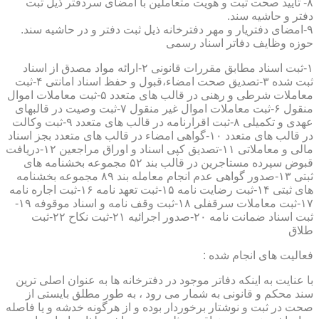
۸- تایید صحت ثبت و هویت متعاملین با امضای سردفتر ذیل ثبت
دفتر و حاشیه سند.
۹-امضای دفتریار و مهر دفترخانه ذیل ثبت دفتر و در حاشیه سند.
حوزه وظایف دفاتر اسناد رسمی
۱-ثبت اسناد مطابق مقررات قانونی ۲-ارائه مواد مصدق از اسناد
ثبت شده ۳-تصدیق صحت امضاء،قبول و حفظ اسناد امانتی ۴-ثبت
معاملات شرطی و رهنی در قالب های متعدد ۵-ثبت معاملات اموال
منقول ۶-ثبت معاملات اموال غیر منقول ۷-ثبت وصیت در قالبهای
عهدی و تکمیلی ۸-ثبت اقرارنامه در قالب های متعدد ۹-ثبت وکالت
در قالب های متعدد ۱۰-گواهی امضاء در قالب های متعدد بجز اسناد
مالی و معاملاتی ۱۱-تصدیق کپی اسناد و اوراق مراجعین ۱۲-دریافت
قبوض سپرده مستاجرین در قالب بند ۵۲ مجموعه بخشنامه های
ثبتی ۱۳-صدور گواهی عدم انجام معامله بند ۸۹ مجموعه بخشنامه
های ثبتی ۱۴-ثبت رضایت نامه ۱۵-ثبت تعهد نامه ۱۶-ثبت اجاره نامه
۱۷-ثبت معاملات سرقفلی ۱۸-ثبت وقف نامه و اسناد موقوفه ۱۹-
ثبت اسناد ضمانت نامه ۲۰-صدور اجرائیه ۲۱-ثبت نکاح ۲۲-ثبت
طلاق
فعالیت های انجام شده :
با عنایت به اینکه دفاتر موجود در دفترخانه ها به عنوان اصلی ترین
سند محکم و قانونی به شمار می رود ، به طور مطلق بایستی از
صحت در ثبت و نوشتار برخوردار بوده و از هرگونه خدشه و یا فاصله