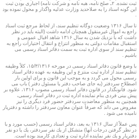
ثبت نشده. ۲ـ صلح نامه، هبه نامه و شركت نامه) اجباری بودن ثبت
این گونه اسناد را به صلاحدید وزارت عدلیه واگذار و محول نموده بود
.
تا سال ۱۳۱۶ وضعیت دوگانه تنظیم سند، از لحاظ مرجع ثبت اسناد
راجع به اموال غیرمنقول همچنان ادامه داشت (البته باید در نظر
داشت كه با نزدیك شدن به سال ۱۳۱۶ شاهد اقبال عمومی و
استقبال مقامات دولتی به منظور انتزاع و انتقال اختیارات راجع به
تنظیم سند از سوی اداره ثبت به سمت دفاتر اسناد رسمی می
باشیم .
با وضع قانون دفاتر اسناد رسمی در مورخه ۱۵/۳/۱۳۱۶، كلاً وظیفه
تنظیم سند از اداره ثبت منتزع و این وظیفه به عهده دفاتر اسناد
رسمی محول می گردد و به موجب این قانون و برای اولین بار
اصطلاح سردفتر (به جای صاحب دفتر یا مسئول دفتر ) باب می
شود. قانونگذار در قانون دفاتر اسناد رسمی مصوب ۱۳۱۶، علاوه بر
پیش بینی فردی بنام نماینده اداره ثبت در دفاتر اسناد رسمی،
همچنین به منظور معاضدت سردفتر حضور فرد دیگری را نیز
مفروض می داند كه صرفاً عنوان معاون سردفتر را داشته و دفتریار
نامیده می شود .
پس عملاً از سال ۱۳۱۶ به بعد، دفاتر اسناد رسمی (حسب مورد و با
در نظر گرفتن درجات آنها) متشكل از یك نفر سردفتر، یك یا دو نفر
دفتریار و یك نفر نماینده اداره ثبت و تعدادی كارمند بوده است.