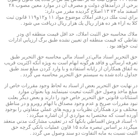
برخي از درآمدهاي دولت و مصرف آن در موارد معين مصوب ۲۸
اسفند ماه ۷۳ ۱۳ اصلاح گرديده مقرر مي دارد:
براي ثبت ملك دردفتر املاك موضوع مواد ۱۱ و۱۲و۱۱۹ قانون ثبت
كلا به ازاء هر ده هزار ريال يك هزار ريال دريافت مي شود .
ملاك محاسبه حق الثبت املاك، حد اقل قيمت منطقه اي ودر
نقاطي كه قيمت منطقه اي تعيين نشده طبق برگ ارزيابي ادارات
ثبت خواهد بود .
حق التحرير اسناد مالي:در اسناد مالي محاسبه حق التحرير طبق
تعرفه ارسالي و فاقد هرگونه ابهام است به ويژه آنكه اكثريت قريب
به اتفاق همكاران از رايانه استفاده و با وارد كردن مبلغ سند طبق
جداول داده شده به سيستم حق التحرير محاسبه مي گردد .
در نهايت حق التحرير بعض از اسناد به لحاظ وجود مقررات خاص از
مبلغ ماخذ وصول حق الثبت تبعيت نمينمايند ويا بعنوان موارد
استنائات قانوني حق التحرير خاص خود را دارند و بعض ديگر بعلت
نبود مقررات صريح و عدم وجود مصداق با ابهام روبرو و در مناطق
مختلف و نزد همكاران نظريات و رويه هاي عملي متفاوتي را بوجود
آورده است كه مختصرا به مواردي از آن اشاره ميگردد :
۱- اسناد فروش اقساطي بانكها كه در تعقيب مشاركت مدني منعقد
ميگردد بر اساس تبصره ماده ۱۵ قاون عمليات بانكي گرچه حق
الثبت نسبت به مابه التفاوت دو سند وصول مي گردد .