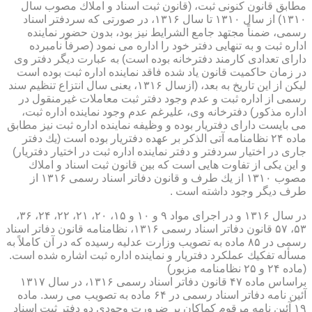
مطابق قانون كنونی ثبت، (قانون ثبت اسناد و املاك مصوب سال
۱۳۱۰) از سال ۱۳۱۰ تا سال ۱۳۱۶، در صورتی كه سردفتر اسناد
رسمی، ضمناً مجتهد جامع الشرایط نیز بود، بدون حضور نماینده
اداره ثبت و به تنهایی دفتر خود را اداره می نمود (صرفاً نامبرده
دارای تعدادی كارمند دفترخانه بوده است) به عبارت دیگر دفتر وی
در زمان حاكمیت قانون یاد شده فاقد نماینده اداره ثبت بوده است
لیكن از این تاریخ به بعد، (ازسال ۱۳۱۶، یعنی سال انتزاع تنظیم سند
رسمی از اداره ثبت و عدم وجود دفتر ثبت معاملات غیرمنقول در
اداره مذكور) دفترخانه وی، علیرغم عدم وجود نماینده اداره ثبت،
می بایست دارای دفتریار بوده و وظیفه نماینده اداره ثبت نیز مطابق
ماده ۲۴ نظامنامه آتی الذكر بر عهده دفتریار بوده است (یك دفتر
جاری در اختیار سردفتر و دفتر نماینده اداره ثبت در اختیار دفتریار)
و این یكی از تفاوت هایی است كه بین قانون ثبت اسناد و املاك
مصوب ۱۳۱۰ از یك طرف و قانون دفاتر اسناد رسمی ۱۳۱۶ از
طرف دیگر وجود داشته است .
در سال ۱۳۱۶ و در اجرای مواد ۹ و ۱۰ و ۱۵، ۲۰، ۲۱، ۲۲، ۲۴، ۳۶،
۵۳، ۵۷ قانون دفاتر اسناد رسمی ۱۳۱۶، نظامنامه قانون دفاتر اسناد
رسمی در ۸۵ ماده به تصویب وزارت عدلیه رسیده كه در آن كاملاً به
مسأله تفكیك عملكرد دفتریار و نماینده اداره ثبت اشاره شده است.
(ماده ۲۴ و ۲۵ نظامنامه مزبور)
براساس ماده ۴۷ قانون دفاتر اسناد رسمی ۱۳۱۶، در سال ۱۳۱۷
آئین نامه دفاتر اسناد رسمی در ۶۴ ماده به تصویب می رسد. ماده
۱۹ آئین نامه مرقوم كماكان بر ضرورت وجودی دو دفتر ثبت اسناد