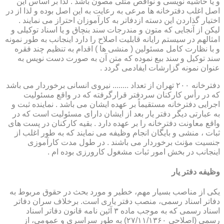
و یا حاشیه نویسی و نواقص مثلی مصون باشد . لذا بر اساس این
اصل اغلب دفترخانه ها مرعی به رعایت به این اصل بوده و لذا از در
اختیار گذاردن این دسته ازدفاتر به کارآموزان احتراز می نمایند .
لیکن از آنجایی که متون و مندرجات سند بنچاق و یا اسناد توکیلی و
امثالهم در سیستم رایانه قابلیت اصلاح را دارد اینجانب به طور نمونه
و با نظارت کامل مسئولین ( منشی ها ) اقدام به تنظیم چند فقره
سند توکیل و سند بیع نموده که متن آن به صورت دست نویس به
عنوان نمونه گزارشات ایفادمی گردد .
دفترخانه ۲۰۰ تهران از تعداد ........ نیروی انسانی برخوردار می باشد
که در رأس کارکنان سردفتر قرارگرفته که در واقع مسئولیت
اجرایی دفترخانه مستقیماً بر عهده ایشان می باشد . نماینده ثبت و
به عبارتی دیگر دفتر یار بعد از ایشان دارای مسئولیت است که در
واقع معاونت دفترخانه را بر عهده دارد . بقیه کارکنان در پست های
ثبات ، منشی و بایگان انجام وظیفه می نمایند که به طور اغلب از
جنسیت مؤنث برخوردار می باشند . در طول مدت کارآموزی
اینجانب در بخش امور ثبات مشغول کارورزی بوده ام .
وظیفه دفتر یار
یكی از مناصب بسیار مهم، خطیر و مورد بحث در حقوق مربوط به
دفاتر اسناد رسمی، منصب دفتر یاری است. برخلاف سران دفاتر
اسناد رسمی كه به موجب ماده ۳ آئین نامه قانون دفاتر اسناد
رسمی (اصلاحی ۲۷/۱۱/۱۳۶۰) به طور سراسری و عمومی، از