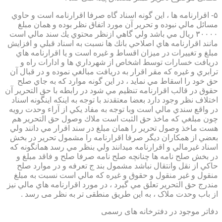
۵- اقرارنامه ها ، اين گونه اسناد گاه صرفا اقرارنامه است و حاوي
مسائل مالي نبوده و تحرير آن مورد اتفاق نظر بوده و همان مبلغ
۳۰۰۰۰ ريال مي باشد ولي گاهي ازنظر محتوي يك سند مالي است
مانند اقرارنامه هاي اصلاحي بانك ها نسبت به اسناد قبلي و افزايش
مبلغ و تغييرات در ميزان اقساط و غيره است و يا اقرارنامه هاي
دريافت خسارات توسط اشخاص از شهرداري ها و ادارات راه و
ترابري و غيره كه مقر اقرار به دريافت مبالغي نموده و در قبال آن
حق خود را اسقاط مي نمايد ، در اين گونه موارد كه به جاي صلح
حقوق در قالب اقرارنامه تنظيم مي شود در رابطه با حق التحرير آن
اختلاف نظر وجود دارد بعضا معتقدند با توجه به اينكه اينگونه اسناد
در واقع سندي مالي است وبا توجه به مفاد يكي از آراء وحدت رويه
چون مبلغي كه ماخذ حق الثبت است ملاك وصول حق التحرير هم
هست ماخذ وصول تحرير را همان مبلغ در سند اقرار مي دانند ولي
بعضي از همكاران ديگر صرفا اقرارنامه را مشمول تحرير در بخش
اسناد غيرمالي و اقرارنامه ميدانند ولي بنظر مي رسد همانگونه كه
در بخش صلح نامه ها چنانچه صلح نامه صرفا صلح و فاقد مبلغ و
حاكي از نقل وانتقال نباشد مشمول بند ج تعرفه و در موارد صلح
منقول و غير منقول و حقوق و غيره كه مالي است نسبت به مبلغ
مندرج حق التحرير تعلق مي گيرد ، در مورد اقرارنامه هاي مالي نيز
از باب وحدت ملاک ، به این طریق منطقی تر به نظر می رسد .
دفاتر موجود در دفترخانه های رسمی