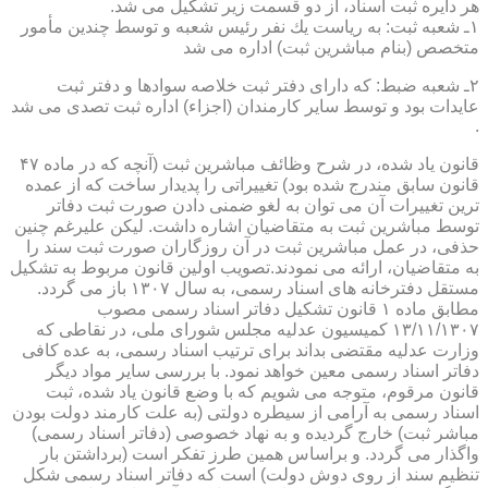
هر دایره ثبت اسناد، از دو قسمت زیر تشكیل می شد.
۱ـ شعبه ثبت: به ریاست یك نفر رئیس شعبه و توسط چندین مأمور
متخصص (بنام مباشرین ثبت) اداره می شد
۲ـ شعبه ضبط: كه دارای دفتر ثبت خلاصه سوادها و دفتر ثبت
عایدات بود و توسط سایر كارمندان (اجزاء) اداره ثبت تصدی می شد
.
قانون یاد شده، در شرح وظائف مباشرین ثبت (آنچه كه در ماده ۴۷
قانون سابق مندرج شده بود) تغییراتی را پدیدار ساخت كه از عمده
ترین تغییرات آن می توان به لغو ضمنی دادن صورت ثبت دفاتر
توسط مباشرین ثبت به متقاضیان اشاره داشت. لیكن علیرغم چنین
حذفی، در عمل مباشرین ثبت در آن روزگاران صورت ثبت سند را
به متقاضیان، ارائه می نمودند.تصویب اولین قانون مربوط به تشكیل
مستقل دفترخانه های اسناد رسمی، به سال ۱۳۰۷ باز می گردد.
مطابق ماده ۱ قانون تشكیل دفاتر اسناد رسمی مصوب
۱۳/۱۱/۱۳۰۷ كمیسیون عدلیه مجلس شورای ملی، در نقاطی كه
وزارت عدلیه مقتضی بداند برای ترتیب اسناد رسمی، به عده كافی
دفاتر اسناد رسمی معین خواهد نمود. با بررسی سایر مواد دیگر
قانون مرقوم، متوجه می شویم كه با وضع قانون یاد شده، ثبت
اسناد رسمی به آرامی از سیطره دولتی (به علت كارمند دولت بودن
مباشر ثبت) خارج گردیده و به نهاد خصوصی (دفاتر اسناد رسمی)
واگذار می گردد. و براساس همین طرز تفكر است (برداشتن بار
تنظیم سند از روی دوش دولت) است كه دفاتر اسناد رسمی شكل