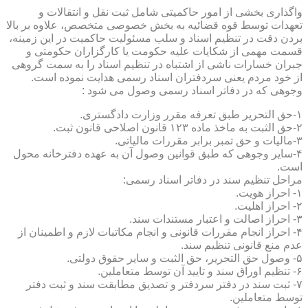
واگذاری بخشی از امور حاکمیتی شامل ثبت نقل و انتقالات و
تعهدات توسط قوه قضائیه به بخش خصوصی متخصص، علاوه بر بالا
بردن دقت در تنظیم اسناد و سلب مسئولیت حاکمیت در این زمینه،
قسمت مهمی از شکایات علیه حکومت یا کارگزاران حکومتی و
جبران خسارات ناشی از اشتباه در تنظیم اسناد را به سمت گروهی
از خود مردم یعنی سردفتران اسناد رسمی هدایت نموده است.
وجوهی که در دفاتر اسناد رسمی وصول می شود :
۱-حق التحریر طبق تعرفه مقرر وزارت دادگستری.
۲-حق الثبت به ماخذ ماده ۱۲۳ قانون اصلاحی قانون ثبت.
۳-مالیات و حق تمبر برابر مقررات مالیاتی.
۴-سایر وجوهی که طبق قوانین وصول آن به عهده دفترخانه محول
است.
مراحل تنظیم سند در دفاتر اسناد رسمی:
۱- احراز هویت.
۲- احراز اهلیت.
۳- احراز اصالت و اعتبار مستندات سند.
۴- احراز انجام مقررات قانونی و انجام مکاتبات لازم و اطمینان از
عدم منع قانونی تنظیم سند.
۵- وصول حق التحریر، حق الثبت و سایر حقوق دولتی.
۶- تنظیم اوراق سند و تایید آن توسط متعاملین.
۷- ثبت سند در دفتر سردفتر و تصدیق مطابقت سند و ثبت دفتر
توسط متعاملین.