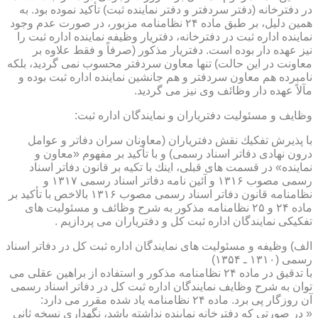
در دفترخانه (دفتر سردفتر و دفتر نماینده ثبت) تأكید نموده بود. به
همین دلیل، بر طبق ماده ۲۴ نظامنامه مزبور، در صورت عدم وجود
نماینده اداره ثبت در دفترخانه، دفتریار وظیفه نماینده اداره ثبت را
نیز عهده دار بوده است. دفتریار مذكور (صرفاً و فقط علاوه بر
معاونت در این حالت) تنها معاون سردفتر محسوب نمی گردید، بلكه
نامبرده هم معاون سردفتر و هم جانشین نماینده اداره ثبت بوده و
مآلاً عهده دار وظائف وی نیز می گردید.
وظایف و مسئولیت دفتریاران و نمایندگان اداره ثبت:
با پذیرش تفكیك نقش دفتریاران (معاونان سران دفاتر و عوامل
درون نهادی دفاتر اسناد رسمی) و با تأكید بر مفهوم «معاون و
نماینده» در قسمت های قبلی، اینك با تكیه بر قانون دفاتر اسناد
رسمی مصوب ۱۳۱۶ و آئین نامه دفاتر اسناد رسمی ۱۳۱۷ و
نظامنامه قانون دفاتر اسناد رسمی مصوب ۱۳۱۶ بالاخص با تأكید بر
ماده ۲۴ و ۲۵ نظامنامه مذكور به شرح وظائف و مسئولیت های
تفكیكی نمایندگان اداره ثبت كل و دفتریاران می پردازیم .
الف) وظیفه و مسئولیت های نمایندگان اداره ثبت كل در دفاتر اسناد
رسمی (۱۳۱۰ ـ ۱۳۵۴)
با تدقیق در ماده ۲۴ نظامنامه مذكور و استفاده از براهین عقلی می
توان به شرح وظایف نمایندگان اداره ثبت كل در دفاتر اسناد رسمی
آن روزگار پی برد. ماده ۲۴ نظامنامه یاد شده مقرر می دارد:
« در صورتی كه دفترخانه نماینده نداشته باشد، نگهداری نسخه ثانی