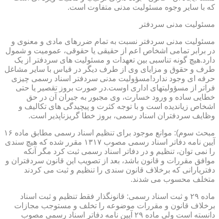
که با سایر وجوه مسئولیت مدنی متفاوت است.
مسئولیت مدنی سردفتر
مسئولیت مدنی سردفتر نسبت به تمام ضررهای مادی و معنوی و
در برابر تمامی اشخاص اعم از حقیقی یا حقوقی، عمومیت و شمول
دارد.هیچ گونه تناسبی بین تعهدات و مسئولیت های سردفتر از یک
طرف و حقوق و مزایای وی از طرف دیگر در قیاس با سایر مشاغل
حرفه ای وجود ندارد!مسؤولیت مدنی سردفتر اسناد رسمی چیزی
فراتر از مسؤولیتهای اداری اوست.در صورت بروز تقصیر یا حتی
خطایی ساده و ورود خسارت، وی مجبور به جبران آن در حق
اشخاص زیاندیده است و با توجه کثرت و پیچیدگی های تکالیف و
وظایف سردفتران اسناد رسمی، بروز خطا گریزناپذیر است.
مبحث سوم): موانع موجود برای تنظیم اسناد رسمی مطابق ماده ۱۶
آیین نامه دفاتر اسناد رسمی مصوب ۱۳۱۷ مقرر شده که هیچ سندی
را نمی توان، تنظیم و در دفاتر اسناد رسمی ثبت کرد مگر آنکه
موافق مقررات و قانون باشد، بعد از تصویب این قانون سردفتران و
دفتریارانی که برخلاف قانون سندی را تنظیم و ثبت می کردند
متخلف محسوب می شدند.
ماده ۲۹ و ثبت اسناد رسمی: قانونگذار فقط تنظیم و ثبت اسناد
برخلاف قانون و مقررات موضوعه را تخلف و مستوجب مجازات
دانسته است ولی ماده ۲۹ آیین نامه دفاتر اسناد رسمی مصوب