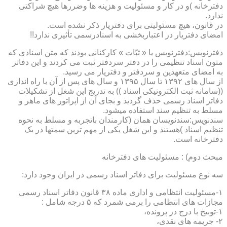
دفترخانه )و در کار و مسئولیت و هزینه ها وضررها هیچ شراکتی
ندارد.
در قانون، هیچ مسئولیتی برای دفتریار ذکر نشده است.
امضای دفتریار در اعتباربخشی به اسنادرسمی تأثیری ندارد!!
دفترنویس:دفترنویس یا « ثبّات » کارکنانی بودند که متن اسنادی که
متون اسناد تنظیمی را در دفتر سردفتر ثبت می کردند و این دفاتر
به امضای متعهدین و سردفتر و دفتریار می رسید.
از سال های ۱۳۹۲ تا سال ۱۳۹۵ و سال های پس از آن با راه اندازی
((سامانه ثبت الکترونیکی اسناد )) به تدریج این شغل از تشکیلات
دفاتر اسناد رسمی حذف گردید و بجای آن از اپراتور های ماهر و
مسلط به تنظیم سند استفاده میشود.
سندنویس:سندنویسان همان (کارمندان باتجربه و مسلط به نحوه
تنظیم اسناد )هستند و این شغل یکی از مهم ترین سمتها در یک
دفترخانه است.
مبحث دوم) : مسئولیت های دفترخانه
سه نوع مسئولیت برای دفاتر اسناد رسمی در ایران وجود دارد:
۱-مسئولیت انتظامی و اداری ماده ۳۸ قانون دفاتر اسناد رسمی
مجازات های انتظامی را برمی شمرد که ۵ درجه شامل :
۱-توبیخ با درج در پرونده،
۲- جریمه های نقدی،