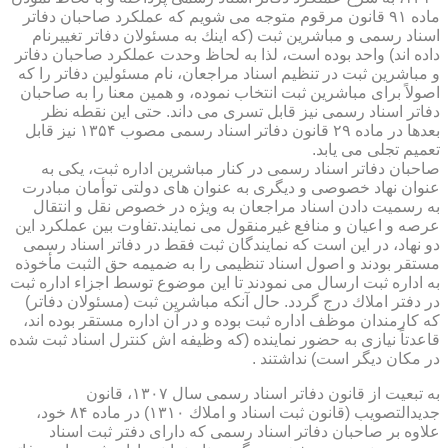
ماده ۹۱ قانون مرقوم متوجه می شویم كه عملكرد صاحبان دفاتر
اسناد رسمی و مباشرین ثبت (كه اینك به مسئولان دفاتر تغییرنام
داده اند) واحد بوده است، لذا به لحاظ وحدت عملكرد صاحبان دفاتر
و مباشرین ثبت در تنظیم اسناد مراجعان، نام مسئولین دفاتر را كه
اصولاً برای مباشرین ثبت انتخاب نموده، و همین معنا را به صاحبان
دفاتر اسناد رسمی نیز قابل تسری می داند. حتی این نقطه نظر
بعدها در ماده ۲۹ قانون دفاتر اسناد رسمی مصوب ۱۳۵۴ نیز قابل
تعمیم تجلی می یابد.
صاحبان دفاتر اسناد رسمی در كنار مباشرین اداره ثبت، یكی به
عنوان نهاد خصوصی و دیگری به عنوان های دولتی توأمان مبادرت
به رسمیت دادن اسناد مراجعان به ویژه در خصوص نقل و انتقال
عرصه و اعیان و منافع غیرمنقول می نمایند.تفاوت بین عملكرد این
دو نهاد، در این است كه نمایندگان ثبت فقط در دفاتر اسناد رسمی
مستقر بودند و اصول اسناد تنظیمی را به ضمیمه حق الثبت مأخوذه
به اداره ثبت ارسال می نمودند تا این موضوع توسط اجزاء اداره ثبت
در دفتر املاك درج گردد. حال آنكه مباشرین ثبت (مسئولان دفاتر)
كه كارمندان موظف اداره ثبت بوده و در آن اداره مستقر بوده اند،
قاعدتاً نیازی به حضور نماینده (كه وظیفه اش كنترل اسناد ثبت شده
در مكان دیگر است) نداشتند .
به تبعیت از قانون دفاتر اسناد رسمی سال ۱۳۰۷، قانون
جدیدالتصویب (قانون ثبت اسناد و املاك ۱۳۱۰) در ماده ۸۴ خود،
علاوه بر صاحبان دفاتر اسناد رسمی كه دارای دفتر ثبت اسناد