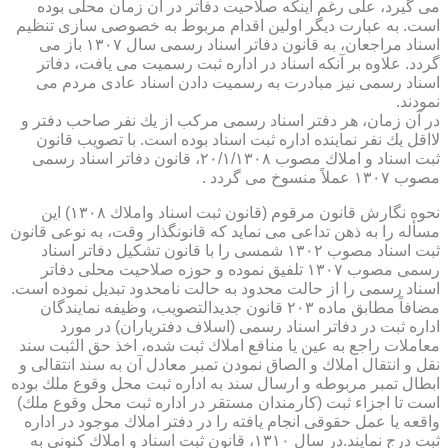
می گیرد، علی رغم اینكه صلاحیت دفاتر در آن زمان محلی بوده
است. به عبارت دیگر اولین اقدام مربوط به خصوصی سازی تنظیم
اسناد مراجعان، به قانون دفاتر اسناد رسمی سال ۱۳۰۷ باز می
گردد. علاوه بر آنكه اسناد در اداره ثبت رسمیت می یافت، دفاتر
اسناد رسمی نیز مبادرت به رسمیت دادن اسناد عادی مردم می
نمودند.
در آن زمان، هر دفتر اسناد رسمی مركب از یك نفر صاحب دفتر و
لااقل یك نفر نماینده اداره ثبت اسناد بوده است. با تصویب قانون
ثبت اسناد و املاك مصوب ۲۰/۱/۱۳۰۸، قانون دفاتر اسناد رسمی
مصوب ۱۳۰۷ عملاً منسوخ می گردد .
نحوه نگارش قانون مرقوم (قانون ثبت اسناد واملاك ۱۳۰۸) این
مسأله را به ذهن تداعی می نماید كه قانونگذار وقت، به نوعی قانون
ثبت اسناد مصوب ۱۳۰۲ شمسی را با قانون تشكیل دفاتر اسناد
رسمی مصوب ۱۳۰۷ تلفیق نموده و حوزه صلاحیت محلی دفاتر
اسناد رسمی را از حالت محدود به حالت نامحدود تبدیل نموده است.
مضافاً مطابق ماده ۲۰۳ قانون جدیدالتصویب، وظیفه نمایندگان
اداره ثبت در دفاتر اسناد رسمی (اسلاف دفتریاران) در مورد
معاملات راجع به عین یا منافع املاك ثبت شده، اخذ حق الثبت سند
نقل و انتقال املاك و الصاق نمودن تمبر معادل آن به سند انتقالی و
ابطال تمبر مربوطه و ارسال سند به اداره ثبت محل وقوع ملك بوده
است تا اجزاء ثبت (كارمندان مستقر در اداره ثبت محل وقوع ملك)
واقعه یا عمل حقوقی انجام یافته را در دفتر املاك موجود در اداره
ثبت درج نمایند.در سال ۱۳۱۰، قانون ثبت اسناد و املاك كنونی به