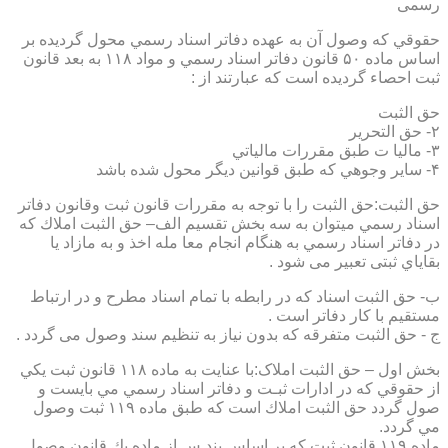
رسمی
حقوقي كه وصول آن به عهده دفاتر اسناد رسمي محول گرديده بر
اساس ماده ۵۰ قانون دفاتر اسناد رسمي و مواد ۱۱۸ به بعد قانون
ثبت احصاء گرديده است كه عبارتند از :
حق الثبت
۲- حق التحرير
۳- ماليا ت طبق مقررات مالياتي
۴- ساير وجوهي كه طبق قوانين ديگر محول شده باشد
حق الثبت:حق الثبت را با توجه به مقررات قانون ثبت وقانون دفاتر
اسناد رسمي ميتوان به سه بخش تقسيم الف– حق الثبت املاك كه
در دفاتر اسناد رسمي به هنگام انجام معا مله اخذ و به مازاد يا
بقاياي ثبتی تعبیر می شود .
ب- حق الثبت اسناد كه در رابطه با تمام اسناد مطرح و در ارتباط
مستقيم با كار دفاتر است .
ج - حق الثبت متفرقه كه بدون نياز به تنظیم سند وصول می گردد .
بخش اول – حق الثبت املاک:با عنايت به ماده ۱۱۸ قانون ثبت يكي
از حقوقي كه در ادارات ثبـت و دفاتر اسناد رسمي مي بايست و
صول گردد حق الثبت املاك است كه طبق ماده ۱۱۹ ثبت وصول
مي گردد.
ماده ۱۱۹ قانون ثبت كه بر اساس بند س از ماده يك قانون وصول