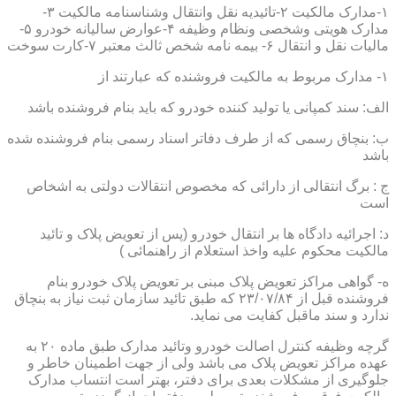
۱-مدارک مالکیت ۲-تائیدیه نقل وانتقال وشناسنامه مالکیت ۳-
مدارک هویتی وشخصی ونظام وظیفه ۴-عوارض سالیانه خودرو ۵-
مالیات نقل و انتقال ۶- بیمه نامه شخص ثالث معتبر ۷-کارت سوخت
۱- مدارک مربوط به مالکیت فروشنده که عبارتند از
الف: سند کمپانی یا تولید کننده خودرو که باید بنام فروشنده باشد
ب: بنچاق رسمی که از طرف دفاتر اسناد رسمی بنام فروشنده شده
باشد
ج : برگ انتقالی از دارائی که مخصوص انتقالات دولتی به اشخاص
است
د: اجرائیه دادگاه ها بر انتقال خودرو (پس از تعویض پلاک و تائید
مالکیت محکوم علیه واخذ استعلام از راهنمائی )
ه- گواهی مراکز تعویض پلاک مبنی بر تعویض پلاک خودرو بنام
فروشنده قبل از ۲۳/۰۷/۸۴ که طبق تائید سازمان ثبت نیاز به بنچاق
ندارد و سند ماقبل کفایت می نماید.
گرچه وظیفه کنترل اصالت خودرو وتائید مدارک طبق ماده ۲۰ به
عهده مراکز تعویض پلاک می باشد ولی از جهت اطمینان خاطر و
جلوگیری از مشکلات بعدی برای دفتر، بهتر است انتساب مدارک