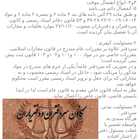
۳و۴- انواع انفصال موقت
۵- انفصال دائم می باشد
و طبق ماده ۲۹ آئین نامه های بند ۴ ماده ۶ و تبصره ۲ ماده ۶ و مواد
۱۴- ۱۷-۱۹-۲۰-۲۴-۲۸-۳۷ و ۵۳ قانون دفاتر اسناد رسمی و کانون
سردفتران و دفتریاران مصوب ۲۷/۱۱/۶۰ موارد تخلفات و مجازات
آن با تفصیل بیان گردیده است.
۲-مسئولیت کیفری :
سردفتر علاوه بر مقررات عام مندرج در قانون مجازات اسلامی،
مقررات خاصی نیز در مواد ۱۰۰ و۱۰۱ و۱۰۲و ۱۰۳ قانون ثبت پیش
بینی گردیده است؛
و در صورتی که سردفتر عامداً یکی از جرم های مندرج در مواد
مذکور را مرتکب شود ، جاعل در اسناد رسمی محسوب و به
مجازاتی که برای جعل و تزویر اسناد رسمی مقرر است محکوم
خواهد شد.
نظر به اینکه قانون خاص مقدم به قانون عام است لذا در ابتدا
بایستی قاضی، قانون خاص را اعمال نماید.
۳-مسئولیت مدنی
سردفتر :
هرگاه سندی به
واسطه تقصیر یا
غفلت مسئول دفتر
از اعتبار افتاده