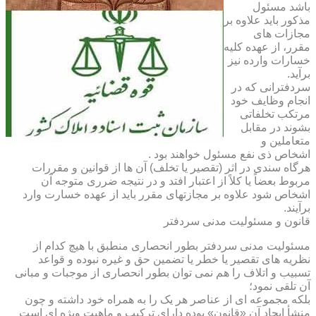
باشد مسئول
مذکور باید علاوه بر
مجازات های
مقرر، از عهده کلیه
خسارات وارده نیز
برآید.
سردفترانی که در
انجام وظایف خود
مرتکب تخلفاتی
بشوند در مقابل
متعاملین و
اشخاص ذی نفع مسئول خواهند بود .
هرگاه سندی در اثر (تقصیر یا تخلف) آن ها از قوانین و مقررات
مربوط بعضاً یا کلاً از اعتبار افتد و در نتیجه ضرری متوجه آن
اشخاص شود علاوه بر مجازتهای مقرر باید از عهده خسارت وارد
برآیند.
قانون و مسئولیت مدنی سردفتر
مسئولیت مدنی سردفتر بطور انحصاری منطبق با هیچ کدام از
نظریه های تقصیر یا خطر یا تضمین حق و غیره نبوده و قواعد
تسبیب و اتلاف را هم نمی توان بطور انحصاری از موجبات و مبانی
آن تلقی نمود؛
بلکه مجموعه ای از عناصر هر یک را به همراه خود داشته و چون
منشأ ایجاد آن «قانون» بوده دارای ترکیب و ماهیت ویژه ای است