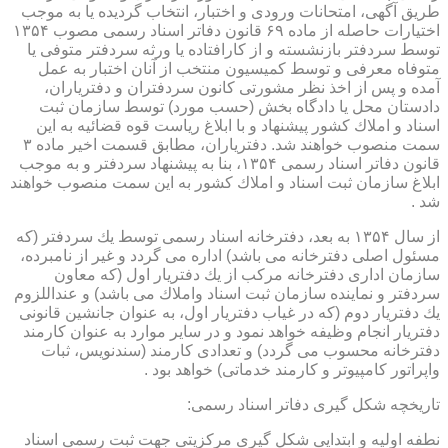
طریق آگهی، امتحانات ورودی و اختبار، انتخاب گردیده یا به موجب
اختیارات حاصله از ماده ۶۹ قانون دفاتر اسناد رسمی مصوب ۱۳۵۴
توسط سردفتر بازنشسته و از كارافتاده یا ورثه سردفتر متوفی یا
متوفاه معرفی و توسط كمیسیون منتخب از آنان اختبار به عمل
آمده و پس از اخذ نظر مشورتی كانون سردفتران و دفتریاران،
دادستان محل یا دادگاه بخش (حسب مورد) توسط سازمان ثبت
اسناد و املاك كشور پیشنهاد و با ابلاغ ریاست قوه قضائیه به این
سمت منصوب خواهند شد. دفتریاران، مطابق قسمت اخیر ماده ۳
قانون دفاتر اسناد رسمی ۱۳۵۴، بنا به پیشنهاد سردفتر و به موجب
ابلاغ سازمان ثبت اسناد و املاك كشور به این سمت منصوب خواهند
شد .
از سال ۱۳۵۴ به بعد، دفترخانه اسناد رسمی توسط یك سردفتر (كه
مسئول اصلی دفترخانه می باشد) اداره می گردد و غیر از نامبرده،
سازمان اداری دفترخانه مركب از یك دفتریار اول (كه معاون
سردفتر و نماینده سازمان ثبت اسناد واملاك می باشد) و عنداللزوم
یك دفتریار دوم (كه در غیاب دفتریار اول، به عنوان جانشین قانونی
دفتریار انجام وظیفه خواهد نمود و در سایر موارد به عنوان كارمند
دفترخانه محسوب می گردد) و تعدادی كارمند (سندنویس، ثبات
واپراتور كامپیوتر و كارمند خدماتی) خواهد بود .
تاریخچه شكل گیری دفاتر اسناد رسمی:
نطفه اولیه و ابتدایی شكل گیری مركزیتی جهت ثبت رسمی اسناد