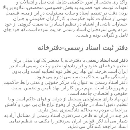
واگذاری بخشی از امور حاکمیتی شامل ثبت نقل و انتقالات و
تعهدات توسط قوه قضاییه به بخش خصوصی متخصص، علاوه بر بالا
بردن دقت در تنظیم اسناد و سلب مسئولیت در این زمینه، قسمت
مهمی از شکایات علیه حکومت یا کارگزاران حکومتی و جبران
خسارات ناشی از اشتباه در تنظیم اسناد را به سمت گروهی از خود
مردم یعنی سردفتران اسناد رسمی هدایت نموده است،که خود جای
تامل و نگرانی بوده و هست.
دفتر ثبت اسناد رسمی-دفترخانه
دفتر ثبت اسناد رسمی
یا دفترخانه یا محضر یک نهاد مدنی برای
تنظیم حرفه ای عقود و قراردادهاو تنظیم و ثبت رسمی اسناد در
ایران است.هرچند این نهاد زیر نظر قوه قضاییه است ولی بدون
وابستگی مالی به حاکمیت سیاسی اداره می شود.
دفتر اسناد رسمی به عنوان یک مرکز حقوقی و مدنی رابط حاکمیت
و شهروندان است، مهم ترین کار این نهاد تأمین و تضمین امنیت
حقوقی و اقتصادی جامعه است.
این نهاد دارای مسئولیتی مستقل از دولت و قوای حاکم است و با
تنظیم دقیق اسناد در جلوگیری از وقوع نزاع های بی مورد و کاهش
مراجعات مردم به محاکم دادگستری نقش دارند.
هر چند در ایران به ظاهر، سردفتری اسناد رسمی از مشاغل آزاد به
شمار می آید لکن قوانین ایران سردفتر را مکلف به تنظیم تمامی
اسناد مراجعه کنندگان می نماید.