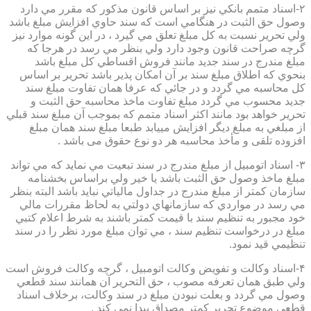
۲-اسناد متمم بانكي نيز بر اساس قانون مذكور كه مقرر مي دارد
وصول حق الثبت در هنگامي است كه سند حاوي افزايش مبلغ باشد
ولي تحرير نسبت به كل مبلغ تعلق مي گيرد ، در اين گونه موارد نيز
گرچه صراحت قانون وجود دارد ولي بنظر مي رسد در هرجا كه
مبلغ مندرج در سند جديد مانند فروش اقساطي كل مبلغ باشد
بنحوي كه اطلاق مبلغ سند بر آن امكان پذير باشد تحرير بر اساس
كل محاسبه مي گردد و در جائي كه عرفا همان تفاوت مبلغ سند
جديد محسوب مي گردد مبلغ تفاوت ماخذ محاسبه حق الثبت و
تحرير خواهد بود مانند اكثر اسناد متمم كه بموجب آن مبلغ سند قبلي
از مبلغي به مبلغ ديگر افزايش مييابد طبعا مبلغ سند همان مبلغ
افزوده تلقی و مأخذ محاسبه هر دو نوع حقوق می باشد .
۳- اسناد اتومبيل از مبلغ مندرج در سند تبعيت مي نمايد كه مي تواند
مبلغ ماخذ وصول حق الثبت باشد يا خير ولي براساس بخشنامه
سازمان كمتر از مبلغ مندرج در جداول مالياتي نبايد باشد البته بنظر
مي رسد در مواردي كه سازمانهاي دولتي به لحاظ مقررات مالي
خود مجبور به تنظيم سند با قيمت كمتر باشند به شرط اعلام كتبي
مبلغ در درخواست تنظيم سند ، مي توان مبلغ مورد نظر را در سند
تنظيمي قيد نمود.
۴-اسناد وكالت و تفويض وكالت اتومبيل ، گرچه وكالت فروش است
ولي طبق همان تعرفه مصوب ، حق التحرير آن همانند سند قطعي
وصول مي گردد و بعلت نبودن مبلغ در سند وكالت، برخلاف اسناد
قطعی موضوع تحریر کمتر مصداق پیدا نمی کند .