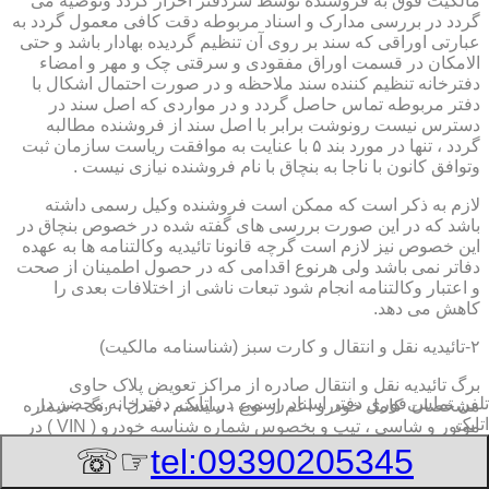
مالکیت فوق به فروشنده توسط سردفتر احراز گردد وتوصیه می
گردد در بررسی مدارک و اسناد مربوطه دقت کافی معمول گردد به
عبارتی اوراقی که سند بر روی آن تنظیم گردیده بهادار باشد و حتی
الامکان در قسمت اوراق مفقودی و سرقتی چک و مهر و امضاء
دفترخانه تنظیم کننده سند ملاحظه و در صورت احتمال اشکال با
دفتر مربوطه تماس حاصل گردد و در مواردی که اصل سند در
دسترس نیست رونوشت برابر با اصل سند از فروشنده مطالبه
گردد ، تنها در مورد بند ۵ با عنایت به موافقت ریاست سازمان ثبت
وتوافق کانون با ناجا به بنچاق با نام فروشنده نیازی نیست .
لازم به ذکر است که ممکن است فروشنده وکیل رسمی داشته
باشد که در این صورت بررسی های گفته شده در خصوص بنچاق در
این خصوص نیز لازم است گرچه قانونا تائیدیه وکالتنامه ها به عهده
دفاتر نمی باشد ولی هرنوع اقدامی که در حصول اطمینان از صحت
و اعتبار وکالتنامه انجام شود تبعات ناشی از اختلافات بعدی را
کاهش می دهد.
۲-تائیدیه نقل و انتقال و کارت سبز (شناسنامه مالکیت)
برگ تائیدیه نقل و انتقال صادره از مراکز تعویض پلاک حاوی
تلفن تماس فوری
دفتر اسناد رسمی در اتابک, دفترخانه,محضر در
مشخصات کامل خودرو اعم از نوع ، سیستم ، مدل ، رنگ ، شماره
اتابک
موتور و شاسی ، تیپ و بخصوس شماره شناسه خودرو ( VIN ) در
صدر صفحه و مشخصات فروشنده و خریدار اعم از مشخصات
☞☏
tel:09390205345
سجلی و شماره ملی و کدپستی و آدرس و شماره انتظامی
اختصاصی آنها با قسمت توضیحات برای هریک در قسمت انتهائی و