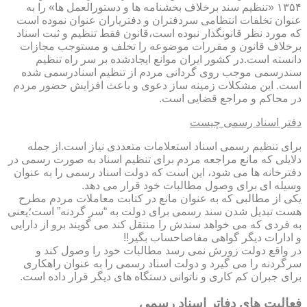
۱۳۵۴ «تنظیم سند برخلاف بخشنامه ها و دستورالعمل ها» را به
عنوان تخلفات انتظامی سردفتران و دفتریاران عنوان نموده است
که مورد نظر قانونگذار نبوده است،قانون فقط تنظیم و ثبت اسناد
برخلاف قانون و مقررات موضوعه را تخلف و مستوجب مجازات
دانسته است.در کشور ایران موانع ایجادشده بر سر راه تنظیم
سندرسمی موجب روی گردانی مردم از تنظیم اسنادرسمی شده
است. این مشکلات زمینه ساز دعوی و باعث افزایش حضور مردم
در محاکم و مراجع قضایی است.
دفتر اسناد رسمی چیست
برای تنظیم رسمی اسناد استعلامات متعددی نیاز است.از جمله
دلایلی که مانع مراجعه مردم برای تنظیم اسناد به صورت رسمی در
دفترخانه ها می شود، این است که دولت اسناد رسمی را به عنوان
وسیله ای برای وصول مطالبات خود قرار می دهد.
یکی از مطالبی که به عنوان مانع در کتابت معاملات مردم مطرح
هست تبدیل شدن سند رسمی برای دولت به “سر گردنه” است؛یعنی
به فردی که می خواهد سندش را منتقل کند می گویند برو از دارایی
و ادارات دیگر گواهی مفاصاحساب بگیر!!
در واقع دولت زورش نمی رسد مطالبات خود را وصول کند و
سرگردنه را می گیرد و دولت اسناد رسمی را به عنوان راهکاری
برای جبران کم کاری و ناتوانی دستگاه های دیگر قرار داده است.
فعالیت های دفاتر اسناد رسمی