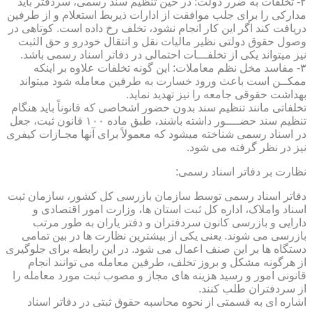
۲- تخلفات به ضرر دولت: در حین تنظیم سند رسمی، سردفتر باید
مدارکی را برای جلب موافقت از ادارات ذیربط استعلام و از طرفین
دریافت کند اگر این کار انجام نشود، تخلف رخ داده است. کوتاهی در
وصول حقوق دولتی نظیر مالیات نقل و انتقال خودرو و حق الثبت
نیز میتواند یکی از تخلفـــات احتمالی در دفاتر اسناد رسمی باشد.
۳- مفاسد مخل نظم معاملات: این گونه تخلفات علاوه بر اینکه
ممکــن است باعث ورود خسارت به طرفین معامله شود میتواند
بهداشت حقوقی جامعه را نیز تهدید نماید.
تخلفاتی مانند تنظیم سند بدون حضور اشخاصی که قانوناً باید هنگام
تنظیم سند حضــــور داشته باشند، طبق ماده ۱۰۰ قانون ثبت، جعل
در اسناد رسمی شناخته میشود که معمولاً برای آنها مجـازات کیفری
نیز در نظر گرفته می شود.
نظارت بر دفاتر اسناد رسمی:
دفاتر اسناد رسمی توسط سازمان بازرسی کل کشور، سازمان ثبت
اسناد واملاک، اداره کل ثبت استان ها، وزارت امور اقتصادی و
دارایی و بازرسی کانون سردفتران و دفتر یاران به طور مرتب
بازرسی می شوند. یعنی یکی از بیشترین نظارت ها در بین تمامی
دستگاه ها بر این صنف اعمال می شود. در این رابطه برای جلوگیری
از هرگونه مشکل و بروز تخلف، طرفین معامله می توانند انجام
قانونی امور و رسید هزینه های مجاز و مصوب ثبت مورد معامله را
از سردفتران طلب کنند.
اشاره ای به قسمتی از نحوه محاسبه حقوق ثبتی در دفاتر اسناد