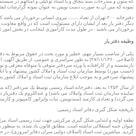
که متون و مندرجات سند بنچاق و یا اسناد توکیلی و امثالهم در سیستم 
نموده که متن آن به صورت دست نویس به عنوان نمونه گزارشات ایفا
دفترخانه ۲۰۰ تهران از تعداد ........ نیروی انسانی برخورد
دیگر دفتر یار بعد از ایشان دارای مسئولیت است که در واقع معاونت د
برخوردار می باشند . در طول مدت کارآموزی اینجانب در بخش امور ث
وظیفه دفتر یار
بازنشسته و از كارافتاده یا ورثه سردفتر متوفی یا متوفاه معرفی و 
پیشنهاد سردفتر و به موجب ابلاغ سازمان ثبت اسناد و املاك كشور 
از سال ۱۳۵۴ به بعد، دفترخانه اسناد رسمی توسط یك سردفتر
نماینده سازمان ثبت اسناد واملاك می باشد) و عنداللزوم یك دفتریار د
می گردد) و تعدادی كارمند (سندنویس، ثبات واپراتور كامپیوتر و كارمند
تاریخچه شكل گیری دفاتر اسناد رسمی:
گردید. مباشرین ثبت اسناد (اسلاف دولتی سران دفاتر امروزی)، در حقیقت جزو كارمندا