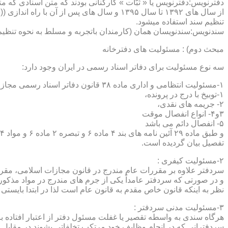
دفترنویس:دفترنویس یا « ثبّات » کارکنانی بودند که متن اسنادی که م
از سال های ۱۳۹۲ تا سال ۱۳۹۵ و سال های پس 
تنظیم سند استفاده میشود.
سندنویس:سندنویسان همان (کارمندان باتجربه و مسلط به نحوه تنظیم 
مبحث دوم) : مسئولیت های دفترخانه
سه نوع مسئولیت برای دفاتر اسناد رسمی در ایران وجود دارد:
۱-مسئولیت انتظامی و اداری ماده ۳۸ قانون دفاتر اسناد رسمی مجازات های انتظامی را برمی شمرد که ۵ درجه شامل :
۱-توبیخ با درج در پرونده،
۲- جریمه های نقدی،
۳و۴- انواع انفصال موقت
۵- انفصال دائم می باشد
تفصیل بیان گردیده است.
۲-مسئولیت کیفری :
سردفتر علاوه بر مقررات عام مندرج در قانون مجازات اسلامی، مقررات خاصی نیز در مواد ۱۰۰ و۱۰۱ و۱۰۲و ۳
و در صورتی که سردفتر عامداً یکی از جرم های مندرج در مواد مذک
نظر به اینکه قانون خاص مقدم به قانون عام است لذا در ابتدا بایستی
۳-مسئولیت مدنی سردفتر :
هرگاه سندی به واسطه تقصیر یا غفلت مسئول دفتر از اعتبار افتاده با
سردفترانی که در انجام وظایف خود مرتکب تخلفاتی بشوند در مقابل 