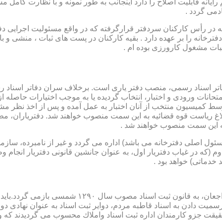
رایانه قابلیت اصلاح را دارد اینجانب به طور نمونه و با نظارت کامل مس
دمی گردد .
ار می باشد که در رأس کارکنان سردفتر قرارگرفته که در واقع مسئولیت اجرایی
فترخانه را بر عهده دارد . بقیه کارکنان در پست های ثبات ، منشی و 
بات مشغول کارورزی بوده ام .
توسط كمیسیون منتخب از آنان اختبار به عمل آمده و پس از اخذ نظر م
به این سمت منصوب خواهند شد .
 (كه مسئول اصلی دفترخانه می باشد) اداره می گردد و غیر از نامبرده، س
وم (كه در غیاب دفتریار اول، به عنوان جانشین قانونی دفتریار انجام 
 خدماتی) خواهد بود .
نطفه اولیه و ابتدایی شكل گیری مركزیتی جهت ثبت رسم
ن اداره ثبت اسناد واملاك محسوب می گردیدند كه وظایف آنان در ماده ۴۷ قانون مرقوم،ا