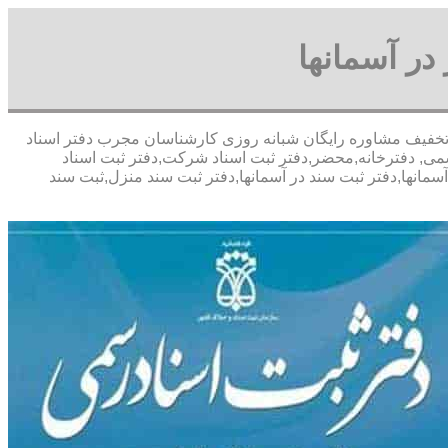
در آسمانها
عباسی- با تخفیف مشاوره رايگان شبانه روزی کارشناسان مجرب دفتر اسناد
سمی, دفترخانه,محضر,دفتر ثبت اسناد شرکت,دفتر ثبت اسناد
آسمانها,دفتر ثبت سند در آسمانها,دفتر ثبت سند منزل,ثبت سند