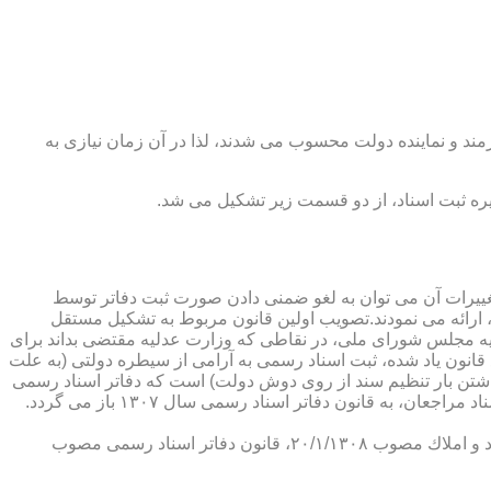
رمند و نماینده دولت محسوب می شدند، لذا در آن زمان نیازی به
پدیدار ساخت كه از عمده ترین تغییرات آن می توان به لغو ضمنی دادن صورت ثبت دفاتر توسط
ارائه می نمودند.تصویب اولین قانون مربوط به تشكیل مستقل
۱۳۰۷ باز می گردد. مطابق ماده ۱ قانون تشكیل دفاتر اسناد رسمی مصوب ۱۳/۱۱/۱۳۰۷ كمیسیون عدلیه مجلس شورای ملی، در نقاطی كه وزارت عدلیه مقتضی بداند برای
قانون یاد شده، ثبت اسناد رسمی به آرامی از سیطره دولتی (به علت
اشتن بار تنظیم سند از روی دوش دولت) است كه دفاتر اسناد رسمی
شكل می گیرد، علی رغم اینكه صلاحیت دفاتر در آن زمان محلی بوده است. به عبارت دیگر اولین اقدام مربوط به خصوصی سازی تنظیم اسناد مراجعان، به قانون دفاتر اسناد رسمی سال ۱۳۰۷ باز می گردد.
در آن زمان، هر دفتر اسناد رسمی مركب از یك نفر صاحب دفتر و لااقل یك نفر نماینده اداره ثبت اسناد بوده است. با تصویب قانون ثبت اسناد و املاك مصوب ۲۰/۱/۱۳۰۸، قانون دفاتر اسناد رسمی مصوب