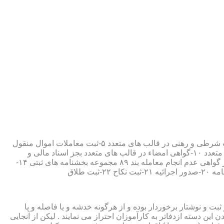
۱-ثبت اسناد مطابق مقررات قانونی ۲-ارائه مواد مصدق از اسناد ثبت شده ۳-تصدیق صحت امضاء،قبول و حفظ اسناد امانتی ۴-ثبت معاملات شرطی و رهنی در قالب های متعدد ۵-ثبت معاملات اموال منقول
۶-ثبت معاملات اموال غیر منقول ۷-ثبت وصیت در قالبهای عهدی و تکمیلی ۸-ثبت اقرارنامه در قالب های متعدد ۹-ثبت وکالت در قالب های متعدد ۱۰-گواهی امضاء در قالب های متعدد بجز اسناد مالی و
معاملاتی ۱۱-تصدیق کپی اسناد و اوراق مراجعین ۱۲-دریافت قبوض سپرده مستاجرین در قالب بند ۵۲ مجموعه بخشنامه های ثبتی ۱۳-صدور گواهی عدم انجام معامله بند ۸۹ مجموعه بخشنامه های ثبتی ۱۴-
ت و نوشتار برخوردار بوده و از هرگونه خدشه و یا فاصله و یا
ین دسته ازدفاتر به کارآموزان احتراز می نمایند . لیکن از آنجایی