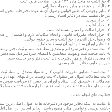
۲-حق الثبت به ماخذ ماده ۱۲۳ قانون اصلاحی قانون ثبت.
۳-مالیات و حق تمبر برابر مقررات مالیاتی.
۴-سایر وجوهی که طبق قوانین وصول آن به عهده دفترخانه محول است.
مراحل تنظیم سند در دفاتر اسناد رسمی:
۱- احراز هویت.
۲- احراز اهلیت.
۳- احراز اصالت و اعتبار مستندات سند.
۴- احراز انجام مقررات قانونی و انجام مکاتبات لازم و اطمینان از عدم منع قانونی تنظیم سند.
۵- وصول حق التحریر، حق الثبت و سایر حقوق دولتی.
۶- تنظیم اوراق سند و تایید آن توسط متعاملین.
۷- ثبت سند در دفتر سردفتر و تصدیق مطابقت سند و ثبت دفتر توسط متعاملین.
۸- تایید صحت ثبت و هویت متعاملین با امضای سردفتر ذیل ثبت دفتر و حاشیه سند.
۹-امضای دفتریار و مهر دفترخانه ذیل ثبت دفتر و در حاشیه سند.
حوزه وظایف دفاتر اسناد رسمی
ثبت رضایت نامه ۱۵-ثبت تعهد نامه ۱۶-ثبت اجاره نامه ۱۷-ثبت معاملات سرقفلی ۱۸-ثبت وقف نامه و اسناد موقوفه ۱۹-ثبت اسناد ضمانت نامه ۲۰-صدور اجرائیه ۲۱-ثبت نکاح ۲۲-ثبت طلاق
فعالیت های انجام شده :
با عنایت به اینکه دفاتر موجود در دفترخانه ها به عنوان اصلی ترین 
حاشیه نویسی و نواقص مثلی مصون باشد . لذا بر اساس این اصل اغلب دفت