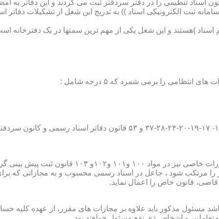
تون اسناد تنظیمی را در دفتر سردفتر ثبت می کردند و این دفاتر به ام
از آن با راه اندازی ((سامانه ثبت الکترونیکی اسناد )) به تدریج این شغل از تشک
اسناد )هستند و این شغل یکی از مهم ترین سمتها در یک دفترخانه است
۱۰ قانون ثبت پیش بینی گردیده است؛
ور را مرتکب شود ، جاعل در اسناد رسمی محسوب و به مجازاتی که بر
 قاضی، قانون خاص را اعمال نماید.
شد مسئول مذکور باید علاوه بر مجازات های مقرر، از عهده کلیه خسارا
متعاملین و اشخاص ذی نفع مسئول خواهند بود .