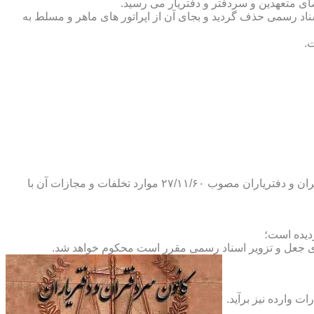
ضای متعهدین و سردفتر و دفتریار می رسید.
یلات دفاتر اسناد رسمی حذف گردید و بجای آن از اپراتور های ماهر و مسلط به
.
و طبق ماده ۲۹ آئین نامه های بند ۴ ماده ۶ و تبصره ۲ ماده ۶ و مواد ۱۴- ۱۷-۱۹-۲۰-۲۴-۲۸-۳۷ و ۵۳ قانون دفاتر اسناد رسمی و کانون سردفتران و دفتریاران مصوب ۲۷/۱۱/۶۰ موارد تخلفات و مجازات آن با
ای جعل و تزویر اسناد رسمی مقرر است محکوم خواهد شد.
ت وارده نیز برآید.