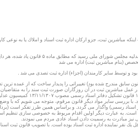
نكه مباشرین ثبت، جزو اركان اداره ثبت اسناد و املاك یا به نوعی كا
ن یاد شده، در شرح وظائف مباشرین ثبت (آنچه كه در ماده ۴۷ قانون سابق مندرج شده بود) تغییراتی را 
 عمل مباشرین ثبت در آن روزگاران صورت ثبت سند را به متقاضیان، 
دفترخانه های اسناد رسمی، به سال 
. با بررسی سایر مواد دیگر قانون مرقوم، متوجه می شویم كه با وضع 
ر اسناد رسمی) واگذار می گردد. و براساس همین طرز تفكر است (برد
ی نیز مبادرت به رسمیت دادن اسناد عادی مردم می نمودند.