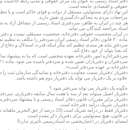
دفتر اسناد رسمی به عنوان یک مرکز حقوقی و مدنی رابط حاکمیت و ش
حقوقی و اقتصادی جامعه است.
این نهاد دارای مسئولیتی مستقل از دولت و قوای حاکم است و با تنظ
مراجعات مردم به محاکم دادگستری نقش دارند.
هر چند در ایران به ظاهر، سردفتری اسناد رسمی از مشاغل آزاد به شم
اسناد مراجعه کنندگان می نماید.
در ایران شخصیت حقوقی دفترخانه، شخصیت مستقلی نیست و دفترخان
ماده ۳۰ قانون دفاتر اسناد رسمی ایران سردفتر را مکلف به تنظ
سردفتر نباید هر سندی تنظیم کند مگر اینکه قدرت استدلال و دفاع از 
که بعداً بتواند از خود دفاع کند.
سردفتر:اداره امور دفترخانه بعهده شخصی است که بنا به پیشنهاد سا
دفترخانه بر عهده سردفتر است».
علاوه بر یک دفتریار می تواند یک دفتریار دوم هم داشته باشد.
چگونه یک دفتریار می تواند سردفتر شود ؟
دفتریار اصیل میتواند بعد از سه یا هفت سال سابقه دفتریاری، سردفتر
دفتریار برابر مقررات قانون دفاتر اسناد رسمی و با پیشنهاد سردفتر
دفتریار، شریک درآمد دفترخانه است.
دفتریار فقط در درآمد شریک است (15 درصد از حق التحریر ماهیانه دفترخانه )و در کار و مسئولیت و هزینه ها وضررها هیچ شراکتی ندارد.
در قانون، هیچ مسئولیتی برای دفتریار ذکر نشده است.
امضای دفتریار در اعتباربخشی به اسنادرسمی تأثیری ندارد!!