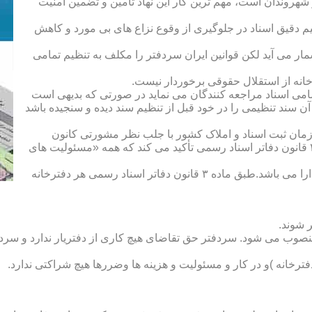
هروندان است، مهم ترین کار این نهاد تأمین و تضمین امنیت
یم دقیق اسناد در جلوگیری از وقوع نزاع های بی مورد و کاهش
ار می آید لکن قوانین ایران سردفتر را مکلف به تنظیم تمامی
ه از استقلال حقوقی برخوردار نیست.
یم تمامی اسناد مراجعه کنندگان می نماید در صورتی که بدیهی است
آن سند تنظیمی را در خود قبل از تنظیم سند دیده و سنجیده باشد
زمان ثبت اسناد و املاک کشور با جلب نظر مشورتی کانون
سردفتران و دفتریاران تعیین شده و سردفتر نامیده می شود. ماده ۲۱ قانون دفاتر اسناد رسمی تأکید می کند که همه «مسئولیت های
دفتریار :دفتریار سمت معاونت دفترخانه و نمایندگی سازمان ثبت را دارا می باشد.طبق ماده ۳ قانون دفاتر اسناد رسمی هر دفترخانه
 شوند.
منصوب می شود. سردفتر حق تقاضای هیچ کاری از دفتریار ندارد و سردف