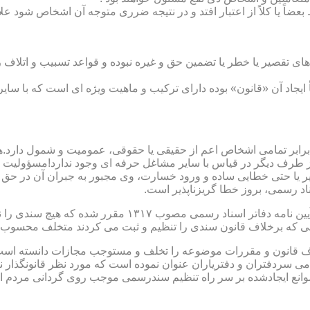
بعضاً یا کلاً از اعتبار افتد و در نتیجه ضرری متوجه آن اشخاص شود عل
ی تقصیر یا خطر یا تضمین حق و غیره نبوده و قواعد تسبیب و اتلاف ر
 ایجاد آن «قانون» بوده دارای ترکیب و ماهیت ویژه ای است که با سا
ابر تمامی اشخاص اعم از حقیقی یا حقوقی، عمومیت و شمول دارد.هی
 طرف دیگر در قیاس با سایر مشاغل حرفه ای وجود ندارد!مسؤولیت م
 یا حتی خطایی ساده و ورود خسارت، وی مجبور به جبران آن در حق 
د رسمی، بروز خطا گریزناپذیر است.
مبحث سوم): موانع موجود برای تنظیم اسناد رسمی مطابق ماده
رانی که برخلاف قانون سندی را تنظیم و ثبت می کردند متخلف محسوب
امی سردفتران و دفتریاران عنوان نموده است که مورد نظر قانونگذار 
انع ایجادشده بر سر راه تنظیم سندرسمی موجب روی گردانی مردم ا