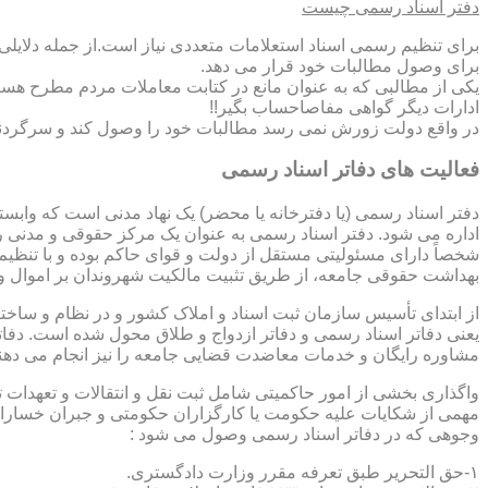
دفتر اسناد رسمی چیست
برای تنظیم رسمی اسناد استعلامات متعددی نیاز است.از جمله دلایل
برای وصول مطالبات خود قرار می دهد.
یکی از مطالبی که به عنوان مانع در کتابت معاملات مردم مطرح هست
ادارات دیگر گواهی مفاصاحساب بگیر!!
در واقع دولت زورش نمی رسد مطالبات خود را وصول کند و سرگردنه ر
فعالیت های دفاتر اسناد رسمی
دفتر اسناد رسمی (یا دفترخانه یا محضر) یک نهاد مدنی است که وابس
اداره می شود. دفتر اسناد رسمی به عنوان یک مرکز حقوقی و مدنی ر
شخصاً دارای مسئولیتی مستقل از دولت و قوای حاکم بوده و با تنظی
بهداشت حقوقی جامعه، از طریق تثبیت مالکیت شهروندان بر اموال و 
از ابتدای تأسیس سازمان ثبت اسناد و املاک کشور و در نظام و ساخت
یعنی دفاتر اسناد رسمی و دفاتر ازدواج و طلاق محول شده است. دفا
مشاوره رایگان و خدمات معاضدت قضایی جامعه را نیز انجام می دهن
واگذاری بخشی از امور حاکمیتی شامل ثبت نقل و انتقالات و تعهدا
مهمی از شکایات علیه حکومت یا کارگزاران حکومتی و جبران خسارات
وجوهی که در دفاتر اسناد رسمی وصول می شود :
۱-حق التحریر طبق تعرفه مقرر وزارت دادگستری.