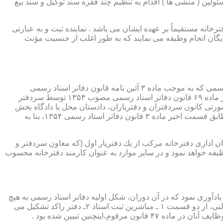
ئولین ( منشی ها ) اقدام به تنظیم چند فقره سند توکیل و سند بیع
 دفترخانه مستقیماً بر عهده ایشان می باشد . نماینده ثبت و به عبارتی
بایگان انجام وظیفه می نمایند که به طور اغلب از جنسیت مؤنث
یكی از مناصب بسیار مهم، خطیر و مورد بحث در حقوق مربوط به دفاتر اسناد رسمی، منصب دفتر یاری است. برخلاف سران دفاتر اسناد رسمی كه به موجب ماده ۳ آئین نامه قانون دفاتر اسناد رسمی
(اصلاحی ۲۷/۱۱/۱۳۶۰) به طور سراسری و عمومی، از طریق آگهی، امتحانات ورودی و اختبار، انتخاب گردیده یا به موجب اختیارات حاصله از ماده ۶۹ قانون دفاتر اسناد رسمی مصوب ۱۳۵۴ توسط سردفتر
شورتی كانون سردفتران و دفتریاران، دادستان محل یا دادگاه بخش
(حسب مورد) توسط سازمان ثبت اسناد و املاك كشور پیشنهاد و با ابلاغ ریاست قوه قضائیه به این سمت منصوب خواهند شد. دفتریاران، مطابق قسمت اخیر ماده ۳ قانون دفاتر اسناد رسمی ۱۳۵۴، بنا به
ازمان اداری دفترخانه مركب از یك دفتریار اول (كه معاون سردفتر و
وظیفه خواهد نمود و در سایر موارد به عنوان كارمند دفترخانه محسوب
ی اسناد مراجعان، به قانون ثبت اسناد مصوب سال ۱۲۹۰ شمسی بازمی گردد.باید یادآوری نمود كه در آن دوران، شكل اولیه دفاتر اسناد رسمی به هیچ
عنوان جنبه استقلالی نداشته است. مطابق قانون یاد شده، به منظور رسمیت دادن به اسناد قاطبه مردم، دوایر ثبت اسناد به عنوان نهادی دولتی، از دو قسمت ۱ ـ مباشرین ثبت اسناد ۲ـ دفتر راكد تشكیل می
ینچنین تبیین شده بود .