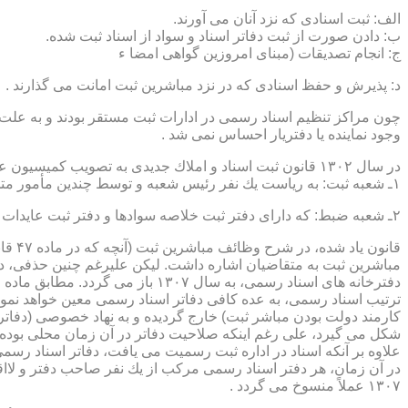
الف: ثبت اسنادی كه نزد آنان می آورند.
ب: دادن صورت از ثبت دفاتر اسناد و سواد از اسناد ثبت شده.
ج: انجام تصدیقات (مبنای امروزین گواهی امضا ء
د: پذیرش و حفظ اسنادی كه در نزد مباشرین ثبت امانت می گذارند .
چون مراكز تنظیم اسناد رسمی در ادارات ثبت مستقر بودند و به علت ای
وجود نماینده یا دفتریار احساس نمی شد .
در سال ۱۳۰۲ قانون ثبت اسناد و املاك جدیدی به تصویب كمیسیون عدلیه مجلس شورای ملی رسید كه مطابق ماده ۵ قانون یاد شده، هر دایره ثبت اسناد، از دو قسمت زیر تشكیل می شد.
۱ـ شعبه ثبت: به ریاست یك نفر رئیس شعبه و توسط چندین مأمور متخصص (بنام مباشرین ثبت) اداره می شد
۲ـ شعبه ضبط: كه دارای دفتر ثبت خلاصه سوادها و دفتر ثبت عایدات بود و توسط سایر كارمندان (اجزاء) اداره ثبت تصدی می شد .
قانو
مباشرین ثبت به متقاضیان اشاره داشت. لیكن علیرغم چنین حذفی، در
ترتیب اسناد رسمی، به عده كافی دفاتر اسناد رسمی معین خواهد نمود
كارمند دولت بودن مباشر ثبت) خارج گردیده و به نهاد خصوصی (دفات
علاوه بر آنكه اسناد در اداره ثبت رسمیت می یافت، دفاتر اسناد رسم
۱۳۰۷ عملاً منسوخ می گردد .