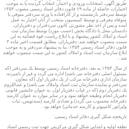
طریق آگهی، امتحانات ورودی و اختبار، انتخاب گردیده یا به موجب
اختیارات حاصله از ماده ۶۹ قانون دفاتر اسناد رسمی مصوب ۱۳۵۴
توسط سردفتر بازنشسته و از كارافتاده یا ورثه سردفتر متوفی یا
متوفاه معرفی و توسط كمیسیون منتخب از آنان اختبار به عمل
آمده و پس از اخذ نظر مشورتی كانون سردفتران و دفتریاران،
دادستان محل یا دادگاه بخش (حسب مورد) توسط سازمان ثبت
اسناد و املاك كشور پیشنهاد و با ابلاغ ریاست قوه قضائیه به این
سمت منصوب خواهند شد. دفتریاران، مطابق قسمت اخیر ماده ۳
قانون دفاتر اسناد رسمی ۱۳۵۴، بنا به پیشنهاد سردفتر و به موجب
ابلاغ سازمان ثبت اسناد و املاك كشور به این سمت منصوب خواهند
شد .
از سال ۱۳۵۴ به بعد، دفترخانه اسناد رسمی توسط یك سردفتر (كه
مسئول اصلی دفترخانه می باشد) اداره می گردد و غیر از نامبرده،
سازمان اداری دفترخانه مركب از یك دفتریار اول (كه معاون
سردفتر و نماینده سازمان ثبت اسناد واملاك می باشد) و عنداللزوم
یك دفتریار دوم (كه در غیاب دفتریار اول، به عنوان جانشین قانونی
دفتریار انجام وظیفه خواهد نمود و در سایر موارد به عنوان كارمند
دفترخانه محسوب می گردد) و تعدادی كارمند (سندنویس، ثبات
واپراتور كامپیوتر و كارمند خدماتی) خواهد بود .
تاریخچه شكل گیری دفاتر اسناد رسمی:
نطفه اولیه و ابتدایی شكل گیری مركزیتی جهت ثبت رسمی اسناد