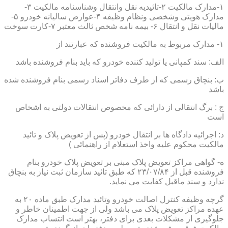
۱-مدارک مالکیت ۲-تائیدیه نقل وانتقال وشناسنامه مالکیت ۳-
مدارک هویتی وشخصی ونظام وظیفه ۴-عوارض سالیانه خودرو ۵-
مالیات نقل و انتقال ۶- بیمه نامه شخص ثالث معتبر ۷-کارت سوخت
۱- مدارک مربوط به مالکیت فروشنده که عبارتند از
الف: سند کمپانی یا تولید کننده خودرو که باید بنام فروشنده باشد
ب: بنچاق رسمی که از طرف دفاتر اسناد رسمی بنام فروشنده شده
باشد
ج : برگ انتقالی از دارائی که مخصوص انتقالات دولتی به اشخاص
است
د: اجرائیه دادگاه ها بر انتقال خودرو (پس از تعویض پلاک و تائید
مالکیت محکوم علیه واخذ استعلام از راهنمائی )
ه- گواهی مراکز تعویض پلاک مبنی بر تعویض پلاک خودرو بنام
فروشنده قبل از ۲۳/۰۷/۸۴ که طبق تائید سازمان ثبت نیاز به بنچاق
ندارد و سند ماقبل کفایت می نماید.
گرچه وظیفه کنترل اصالت خودرو وتائید مدارک طبق ماده ۲۰ به
عهده مراکز تعویض پلاک می باشد ولی از جهت اطمینان خاطر و
جلوگیری از مشکلات بعدی برای دفتر، بهتر است انتساب مدارک