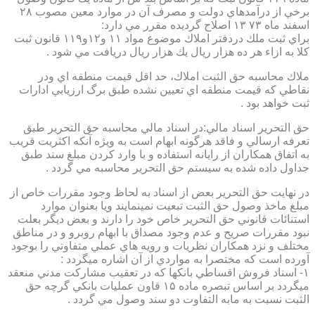
برخي از درآمدهاي دولت و مصرف آن در موارد معين مصوب ۲۸
اسفند ماه ۷۳ ۱۳ اصلاح گرديده مقرر مي دارد:
براي ثبت ملك دردفتر املاك موضوع مواد ۱۱ و۱۲و۱۱۹ قانون ثبت
كلا به ازاء هر ده هزار ريال يك هزار ريال دريافت مي شود .
ملاك محاسبه حق الثبت املاك، حد اقل قيمت منطقه اي ودر
نقاطي كه قيمت منطقه اي تعيين نشده طبق برگ ارزيابي ادارات
ثبت خواهد بود .
حق التحرير اسناد مالي:در اسناد مالي محاسبه حق التحرير طبق
تعرفه ارسالي و فاقد هرگونه ابهام است به ويژه آنكه اكثريت قريب
به اتفاق همكاران از رايانه استفاده و با وارد كردن مبلغ سند طبق
جداول داده شده به سيستم حق التحرير محاسبه مي گردد .
در نهايت حق التحرير بعض از اسناد به لحاظ وجود مقررات خاص از
مبلغ ماخذ وصول حق الثبت تبعيت نمينمايند ويا بعنوان موارد
استنائات قانوني حق التحرير خاص خود را دارند و بعض ديگر بعلت
نبود مقررات صريح و عدم وجود مصداق با ابهام روبرو و در مناطق
مختلف و نزد همكاران نظريات و رويه هاي عملي متفاوتي را بوجود
آورده است كه مختصرا به مواردي از آن اشاره ميگردد :
۱- اسناد فروش اقساطي بانكها كه در تعقيب مشاركت مدني منعقد
ميگردد بر اساس تبصره ماده ۱۵ قاون عمليات بانكي گرچه حق
الثبت نسبت به مابه التفاوت دو سند وصول مي گردد .