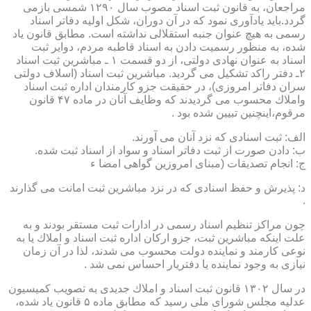
مراجعان، به قانون ثبت اسناد مصوب سال ۱۲۹۰ شمسی بازمی
گردد.باید یادآوری نمود كه در آن دوران، شكل اولیه دفاتر اسناد
رسمی به هیچ عنوان جنبه استقلالی نداشته است. مطابق قانون یاد
شده، به منظور رسمیت دادن به اسناد قاطبه مردم، دوایر ثبت
اسناد به عنوان نهادی دولتی، از دو قسمت ۱ ـ مباشرین ثبت اسناد
۲ـ دفتر راكد تشكیل می گردید. مباشرین ثبت اسناد (اسلاف دولتی
سران دفاتر امروزی)، در حقیقت جزو كارمندان اداره ثبت اسناد
واملاك محسوب می گردیدند كه وظایف آنان در ماده ۴۷ قانون
مرقوم،اینچنین تبیین شده بود .
الف: ثبت اسنادی كه نزد آنان می آورند.
ب: دادن صورت از ثبت دفاتر اسناد و سواد از اسناد ثبت شده.
ج: انجام تصدیقات (مبنای امروزین گواهی امضا ء
د: پذیرش و حفظ اسنادی كه در نزد مباشرین ثبت امانت می گذارند
.
چون مراكز تنظیم اسناد رسمی در ادارات ثبت مستقر بودند و به
علت اینكه مباشرین ثبت، جزو اركان اداره ثبت اسناد و املاك یا به
نوعی كارمند و نماینده دولت محسوب می شدند، لذا در آن زمان
نیازی به وجود نماینده یا دفتریار احساس نمی شد .
در سال ۱۳۰۲ قانون ثبت اسناد و املاك جدیدی به تصویب كمیسیون
عدلیه مجلس شورای ملی رسید كه مطابق ماده ۵ قانون یاد شده،