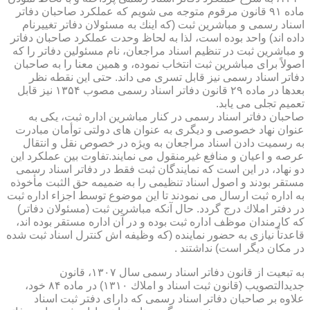
ماده ۹۱ قانون مرقوم متوجه می شویم كه عملكرد صاحبان دفاتر
اسناد رسمی و مباشرین ثبت (كه اینك به مسئولان دفاتر تغییرنام
داده اند) واحد بوده است، لذا به لحاظ وحدت عملكرد صاحبان دفاتر
و مباشرین ثبت در تنظیم اسناد مراجعان، نام مسئولین دفاتر را كه
اصولاً برای مباشرین ثبت انتخاب نموده، و همین معنا را به صاحبان
دفاتر اسناد رسمی نیز قابل تسری می داند. حتی این نقطه نظر
بعدها در ماده ۲۹ قانون دفاتر اسناد رسمی مصوب ۱۳۵۴ نیز قابل
تعمیم تجلی می یابد.
صاحبان دفاتر اسناد رسمی در كنار مباشرین اداره ثبت، یكی به
عنوان نهاد خصوصی و دیگری به عنوان های دولتی توأمان مبادرت
به رسمیت دادن اسناد مراجعان به ویژه در خصوص نقل و انتقال
عرصه و اعیان و منافع غیرمنقول می نمایند.تفاوت بین عملكرد این
دو نهاد، در این است كه نمایندگان ثبت فقط در دفاتر اسناد رسمی
مستقر بودند و اصول اسناد تنظیمی را به ضمیمه حق الثبت مأخوذه
به اداره ثبت ارسال می نمودند تا این موضوع توسط اجزاء اداره ثبت
در دفتر املاك درج گردد. حال آنكه مباشرین ثبت (مسئولان دفاتر)
كه كارمندان موظف اداره ثبت بوده و در آن اداره مستقر بوده اند،
قاعدتاً نیازی به حضور نماینده (كه وظیفه اش كنترل اسناد ثبت شده
در مكان دیگر است) نداشتند .
به تبعیت از قانون دفاتر اسناد رسمی سال ۱۳۰۷، قانون
جدیدالتصویب (قانون ثبت اسناد و املاك ۱۳۱۰) در ماده ۸۴ خود،
علاوه بر صاحبان دفاتر اسناد رسمی كه دارای دفتر ثبت اسناد