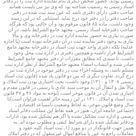
رسمی بودند، حضور شخص دیگری بنام نماینده اداره ثبت را در دفاتر
اسناد رسمی به رسمیت شناخته بود كه وی نیز می بایست همانند
صاحب دفتر، دارای دفتری باشد كه عین سند ثبت شده در دفتر
صاحب دفتر را در دفتر خود درج نماید. استثنایی كه در این زمینه
وجود داشت، ماده ۸۵ قانون مرقوم بود و آن حالتی بود كه هرگاه
صاحب دفترخانه اسناد رسمی، مجتهد جامع الشرایط باشد، در آن
صورت نیازی به حضور نماینده اداره ثبت در دفترخانه وی و مآلا
نیازی به وجود دفتر نماینده ثبت در آن دفترخانه نبوده است (با اجازه
عدلیه) بلكه دفتری واحد جهت ثبت اسناد در دفترخانه مجتهد جامع
الشرایط قرار داشته و همچنین دفتری در اداره ثبت محل وجود
داشت، تا سندی كه مطابق مقررات از دفتر مجتهد جامع الشرایط
صادر شده و انتساب امضاء مجتهد جامع الشرایط از نظر اداره ثبت
مسلم باشد، به وسیله اجزاء ثبت در دفتر موجود در اداره ثبت نیز
درج گردد. تفاوت دیگری كه بین دو قانون یاد شده (قانون ثبت اسناد
رسمی ۱۳۰۸ و ۱۳۱۰) وجود داشت، بحث اختیاری بودن ثبت املاك و
مالاً نقل و انتقال آن به موجب سند عادی یا رسمی در قانون مقدم و
اجباری شدن آن در قانون موخر است. (توجه به مواد ۴۶ و ۴۷ قانون
ثبت اسناد و املاك ۱۳۱۰ در این زمینه حائز اهمیت فراوان است)تا
سال وضع قانون موخر، به لحاظ وضعیت نامساعد اقتصادی ـ
اجتماعی جامعه ایران، هنوز در همه نقاط این مملكت دفاتر اسناد
رسمی و اداره ثبت تشكیل نشده یا اگر هم تشكیل شده بود، ادارات
و دفاتر تشكیل شده دارای شرایط كیفی و مطلوب نبوده اند. به
همین جهت قانونگذار در دو مورد (۱ـ ثبت اسناد كلیه عقود و
معاملات راجع به عین یا منافع اموال غیرمنقول كه در دفتر املاك