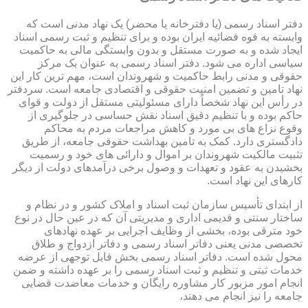
دفتر اسناد رسمی (یا دفترخانه یا محضر) یک نهاد مدنی است که
وابسته به قوه قضائیه ایران بوده و برای تنظیم و ثبت رسمی اسناد
ایجاد شده و به صورت مستقل و بدون وابستگی مالی به حاکمیت
سیاسی اداره می شود. دفتر اسناد رسمی به عنوان یک مرکز
حقوقی و مدنی رابط حاکمیت و شهروندان است، مهم ترین کار این
نهاد تامین و تضمین امنیت حقوقی و اقتصادی جامعه است. سردفتر
در رأس این نهاد شخصاً دارای مسئولیتی مستقل از دولت و قوای
حاکم بوده و با تنظیم دقیق اسناد نقش حساسی در جلوگیری از
وقوع نزاع های بی مورد و کاهش مراجعات مردم به محاکم
دادگستری دارد. کمک به تامین بهداشت حقوقی جامعه، از طریق
تثبیت مالکیت شهروندان بر اموال و دارائی های خود و رسمیت
بخشیدن به عقود و تعهدات و وصول برخی درآمدهای دولت از دیگر
کارهای این نهاد است.
از ابتدای تأسیس سازمان ثبت اسناد و املاک کشور و در نظام و
ساختار سنتی و قدیمی اداری و مدیریتی آن که در عین حال در نوع
خود مترقی بوده، بخشی از وظایف اجرایی بر عهده نهادهای
تخصصی مدنی یعنی دفاتر اسناد رسمی و دفاتر ازدواج و طلاق
محول شده است. دفاتر اسناد رسمی بخش قابل توجهی از عرضه
خدمات ثبتی و تنظیم و ثبت اسناد رسمی را بر عهده داشته و ضمن
انجام امور مزبور کار مشاوره رایگان و خدمات معاضدت قضایی
جامعه را نیز انجام می دهند،