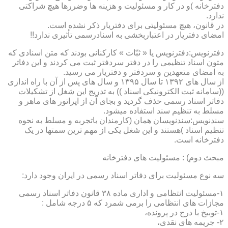
دفترخانه )و در کار و مسئولیت و هزینه ها وضررها هیچ شراکتی
ندارد.
در قانون، هیچ مسئولیتی برای دفتریار ذکر نشده است.
امضای دفتریار در اعتباربخشی به اسنادرسمی تأثیری ندارد!!
دفترنویس:دفترنویس یا « ثبّات » کارکنانی بودند که متن اسنادی که
متون اسناد تنظیمی را در دفتر سردفتر ثبت می کردند و این دفاتر
به امضای متعهدین و سردفتر و دفتریار می رسید.
از سال های ۱۳۹۲ تا سال ۱۳۹۵ و سال های پس از آن با راه اندازی
((سامانه ثبت الکترونیکی اسناد )) به تدریج این شغل از تشکیلات
دفاتر اسناد رسمی حذف گردید و بجای آن از اپراتور های ماهر و
مسلط به تنظیم سند استفاده میشود.
سندنویس:سندنویسان همان (کارمندان باتجربه و مسلط به نحوه
تنظیم اسناد )هستند و این شغل یکی از مهم ترین سمتها در یک
دفترخانه است.
مبحث دوم) : مسئولیت های دفترخانه
سه نوع مسئولیت برای دفاتر اسناد رسمی در ایران وجود دارد:
۱-مسئولیت انتظامی و اداری ماده ۳۸ قانون دفاتر اسناد رسمی
مجازات های انتظامی را برمی شمرد که ۵ درجه شامل :
۱-توبیخ با درج در پرونده،
۲- جریمه های نقدی،