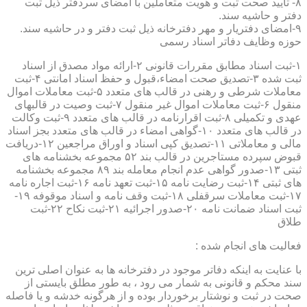
۸- تایید صحت ثبت و هویت متعاملین با امضای سردفتر ذیل ثبت
دفتر و حاشیه سند.
۹-امضای دفتریار و مهر دفترخانه ذیل ثبت دفتر و در حاشیه سند.
حوزه وظایف دفاتر اسناد رسمی
۱-ثبت اسناد مطابق مقررات قانونی ۲-ارائه مواد مصدق از اسناد
ثبت شده ۳-تصدیق صحت امضاء،قبول و حفظ اسناد امانتی ۴-ثبت
معاملات شرطی و رهنی در قالب های متعدد ۵-ثبت معاملات اموال
منقول ۶-ثبت معاملات اموال غیر منقول ۷-ثبت وصیت در قالبهای
عهدی و تکمیلی ۸-ثبت اقرارنامه در قالب های متعدد ۹-ثبت وکالت
در قالب های متعدد ۱۰-گواهی امضاء در قالب های متعدد بجز اسناد
مالی و معاملاتی ۱۱-تصدیق کپی اسناد و اوراق مراجعین ۱۲-دریافت
قبوض سپرده مستاجرین در قالب بند ۵۲ مجموعه بخشنامه های
ثبتی ۱۳-صدور گواهی عدم انجام معامله بند ۸۹ مجموعه بخشنامه
های ثبتی ۱۴-ثبت رضایت نامه ۱۵-ثبت تعهد نامه ۱۶-ثبت اجاره نامه
۱۷-ثبت معاملات سرقفلی ۱۸-ثبت وقف نامه و اسناد موقوفه ۱۹-
ثبت اسناد ضمانت نامه ۲۰-صدور اجرائیه ۲۱-ثبت نکاح ۲۲-ثبت
طلاق
فعالیت های انجام شده :
با عنایت به اینکه دفاتر موجود در دفترخانه ها به عنوان اصلی ترین
سند محکم و قانونی به شمار می رود ، به طور مطلق بایستی از
صحت در ثبت و نوشتار برخوردار بوده و از هرگونه خدشه و یا فاصله