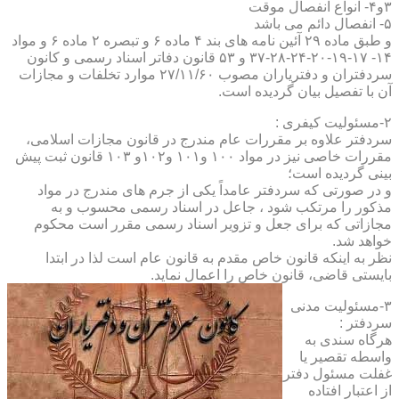
۳و۴- انواع انفصال موقت
۵- انفصال دائم می باشد
و طبق ماده ۲۹ آئین نامه های بند ۴ ماده ۶ و تبصره ۲ ماده ۶ و مواد
۱۴- ۱۷-۱۹-۲۰-۲۴-۲۸-۳۷ و ۵۳ قانون دفاتر اسناد رسمی و کانون
سردفتران و دفتریاران مصوب ۲۷/۱۱/۶۰ موارد تخلفات و مجازات
آن با تفصیل بیان گردیده است.
۲-مسئولیت کیفری :
سردفتر علاوه بر مقررات عام مندرج در قانون مجازات اسلامی،
مقررات خاصی نیز در مواد ۱۰۰ و۱۰۱ و۱۰۲و ۱۰۳ قانون ثبت پیش
بینی گردیده است؛
و در صورتی که سردفتر عامداً یکی از جرم های مندرج در مواد
مذکور را مرتکب شود ، جاعل در اسناد رسمی محسوب و به
مجازاتی که برای جعل و تزویر اسناد رسمی مقرر است محکوم
خواهد شد.
نظر به اینکه قانون خاص مقدم به قانون عام است لذا در ابتدا
بایستی قاضی، قانون خاص را اعمال نماید.
۳-مسئولیت مدنی
سردفتر :
هرگاه سندی به
واسطه تقصیر یا
غفلت مسئول دفتر
از اعتبار افتاده