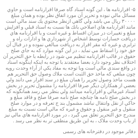
۵- اقرارنامه ها ، اين گونه اسناد گاه صرفا اقرارنامه است و حاوي
مسائل مالي نبوده و تحرير آن مورد اتفاق نظر بوده و همان مبلغ
۳۰۰۰۰ ريال مي باشد ولي گاهي ازنظر محتوي يك سند مالي است
مانند اقرارنامه هاي اصلاحي بانك ها نسبت به اسناد قبلي و افزايش
مبلغ و تغييرات در ميزان اقساط و غيره است و يا اقرارنامه هاي
دريافت خسارات توسط اشخاص از شهرداري ها و ادارات راه و
ترابري و غيره كه مقر اقرار به دريافت مبالغي نموده و در قبال آن
حق خود را اسقاط مي نمايد ، در اين گونه موارد كه به جاي صلح
حقوق در قالب اقرارنامه تنظيم مي شود در رابطه با حق التحرير آن
اختلاف نظر وجود دارد بعضا معتقدند با توجه به اينكه اينگونه اسناد
در واقع سندي مالي است وبا توجه به مفاد يكي از آراء وحدت رويه
چون مبلغي كه ماخذ حق الثبت است ملاك وصول حق التحرير هم
هست ماخذ وصول تحرير را همان مبلغ در سند اقرار مي دانند ولي
بعضي از همكاران ديگر صرفا اقرارنامه را مشمول تحرير در بخش
اسناد غيرمالي و اقرارنامه ميدانند ولي بنظر مي رسد همانگونه كه
در بخش صلح نامه ها چنانچه صلح نامه صرفا صلح و فاقد مبلغ و
حاكي از نقل وانتقال نباشد مشمول بند ج تعرفه و در موارد صلح
منقول و غير منقول و حقوق و غيره كه مالي است نسبت به مبلغ
مندرج حق التحرير تعلق مي گيرد ، در مورد اقرارنامه هاي مالي نيز
از باب وحدت ملاک ، به این طریق منطقی تر به نظر می رسد .
دفاتر موجود در دفترخانه های رسمی