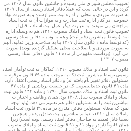
تصویب مجلس شورای ملی رسیده و جانشین قانون سال ۱۳۰۸ می
گردد و این در حالی است كه عملاً دفاتر اسناد رسمی از سال ۱۳۰۷
به صورت موردی و محلی از اداره ثبت منتزع شده و به صورت نهاد
خصوصی در كنار اداره ثبت مبادرت و به موازات آن به ثبت اسناد
مراجعان می نمودند. به عبارت دیگر عمل ثبت اسناد تا قبل از
تصویب قانون ثبت اسناد و املاك مصوب ۱۳۱۰، هم به وسیله اداره
ثبت (توسط مباشرین دفتر ثبت) و هم به وسیله دفاتر اسناد رسمی
(كه توسط ماده ۱ قانون سال ۱۳۰۷ بنا به صلاحدید وزیر عدلیه، آنهم
به صورت موردی و با صلاحیت محلی تشكیل گردیده بودند) صورت
می گیرد. (برداشت مفهومی از ماده ۱۱ قانون دفاتر اسناد رسمی
مصوب ۱۳۰۷ )
قانون ثبت اسناد و املاك مصوب ۱۳۱۰، كماكان به ثبت توأمان اسناد
رسمی توسط مباشرین ثبت (كه به موجب ماده ۴۹ قانون مرقوم به
مسئولین دفاتر تغییر نام یافته اند) و دفاتر اسناد رسمی اعتقاد دارد.
ماده ۴۹ قانون جدیدالتصویب كه در حقیقت برداشتی از ماده ۴۷
قانون ثبت اسناد و املاك مصوب سال ۱۲۹۰ و ماده ۱۴۲ قانون ثبت
اسناد و املاك مصوب سال ۱۳۰۸ بود، همان وظایف و اختیارات
مباشرین ثبت را به مسئولین دفاتر هم تعمیم می دهد. (باید توجه
نمود كه معنای مسئولین دفاتر، مندرج در ماده ۴۹ قانون ثبت اسناد
واملاك سال ۱۳۱۰، بدواً بر مباشرین ثبت صادق بوده و همچنین
بعدها قابل تعمیم به صاحبان دفاتر اسناد رسمی بوده است) زیرا
همان قانونگذار در مواد ۸۱ و ۹۱ قانون ثبت اسناد و املاك مصوب
۱۳۱۰، به شرح عملكرد دفاتر اسناد رسمی پرداخته و با لحاظ نمودن