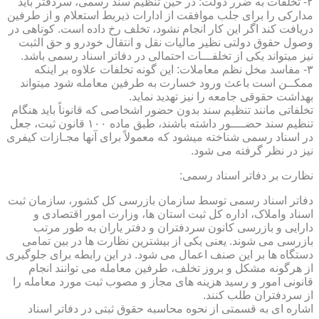
۲- تخلفات به ضرر دولت: در حین تنظیم سند رسمی، سردفتر باید
مدارکی را برای جلب موافقت از ادارات ذیربط استعلام و از طرفین
دریافت کند اگر این کار انجام نشود، تخلف رخ داده است. کوتاهی در
وصول حقوق دولتی نظیر مالیات نقل و انتقال خودرو و حق الثبت
نیز میتواند یکی از تخلفـــات احتمالی در دفاتر اسناد رسمی باشد.
۳- مفاسد مخل نظم معاملات: این گونه تخلفات علاوه بر اینکه
ممکــن است باعث ورود خسارت به طرفین معامله شود میتواند
بهداشت حقوقی جامعه را نیز تهدید نماید.
تخلفاتی مانند تنظیم سند بدون حضور اشخاصی که قانوناً باید هنگام
تنظیم سند حضــــور داشته باشند، طبق ماده ۱۰۰ قانون ثبت، جعل
در اسناد رسمی شناخته میشود که معمولاً برای آنها مجـازات کیفری
نیز در نظر گرفته می شود.
نظارت بر دفاتر اسناد رسمی:
دفاتر اسناد رسمی توسط سازمان بازرسی کل کشور، سازمان ثبت
اسناد واملاک، اداره کل ثبت استان ها، وزارت امور اقتصادی و
دارایی و بازرسی کانون سردفتران و دفتر یاران به طور مرتب
بازرسی می شوند. یعنی یکی از بیشترین نظارت ها در بین تمامی
دستگاه ها بر این صنف اعمال می شود. در این رابطه برای جلوگیری
از هرگونه مشکل و بروز تخلف، طرفین معامله می توانند انجام
قانونی امور و رسید هزینه های مجاز و مصوب ثبت مورد معامله را
از سردفتران طلب کنند.
اشاره ای به قسمتی از نحوه محاسبه حقوق ثبتی در دفاتر اسناد