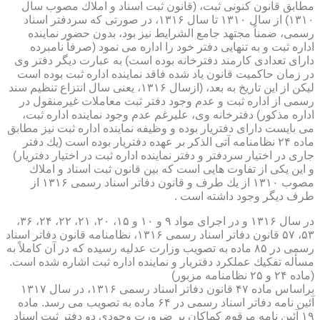
مطابق قانون كنونی ثبت، (قانون ثبت اسناد و املاك مصوب سال
۱۳۱۰) از سال ۱۳۱۰ تا سال ۱۳۱۶، در صورتی كه سردفتر اسناد
رسمی، ضمناً مجتهد جامع الشرایط نیز بود، بدون حضور نماینده
اداره ثبت و به تنهایی دفتر خود را اداره می نمود (صرفاً نامبرده
دارای تعدادی كارمند دفترخانه بوده است) به عبارت دیگر دفتر وی
در زمان حاكمیت قانون یاد شده فاقد نماینده اداره ثبت بوده است
لیكن از این تاریخ به بعد، (ازسال ۱۳۱۶، یعنی سال انتزاع تنظیم سند
رسمی از اداره ثبت و عدم وجود دفتر ثبت معاملات غیرمنقول در
اداره مذكور) دفترخانه وی، علیرغم عدم وجود نماینده اداره ثبت،
می بایست دارای دفتریار بوده و وظیفه نماینده اداره ثبت نیز مطابق
ماده ۲۴ نظامنامه آتی الذكر بر عهده دفتریار بوده است (یك دفتر
جاری در اختیار سردفتر و دفتر نماینده اداره ثبت در اختیار دفتریار)
و این یكی از تفاوت هایی است كه بین قانون ثبت اسناد و املاك
مصوب ۱۳۱۰ از یك طرف و قانون دفاتر اسناد رسمی ۱۳۱۶ از
طرف دیگر وجود داشته است .
در سال ۱۳۱۶ و در اجرای مواد ۹ و ۱۰ و ۱۵، ۲۰، ۲۱، ۲۲، ۲۴، ۳۶،
۵۳، ۵۷ قانون دفاتر اسناد رسمی ۱۳۱۶، نظامنامه قانون دفاتر اسناد
رسمی در ۸۵ ماده به تصویب وزارت عدلیه رسیده كه در آن كاملاً به
مسأله تفكیك عملكرد دفتریار و نماینده اداره ثبت اشاره شده است.
(ماده ۲۴ و ۲۵ نظامنامه مزبور)
براساس ماده ۴۷ قانون دفاتر اسناد رسمی ۱۳۱۶، در سال ۱۳۱۷
آئین نامه دفاتر اسناد رسمی در ۶۴ ماده به تصویب می رسد. ماده
۱۹ آئین نامه مرقوم كماكان بر ضرورت وجودی دو دفتر ثبت اسناد