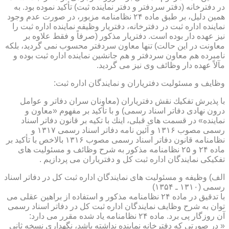
در دفترخانه (دفتر سردفتر و دفتر نماینده ثبت) تأكید نموده بود. به
همین دلیل، بر طبق ماده ۲۴ نظامنامه مزبور، در صورت عدم وجود
نماینده اداره ثبت در دفترخانه، دفتریار وظیفه نماینده اداره ثبت را
نیز عهده دار بوده است. دفتریار مذكور (صرفاً و فقط علاوه بر
معاونت در این حالت) تنها معاون سردفتر محسوب نمی گردید، بلكه
نامبرده هم معاون سردفتر و هم جانشین نماینده اداره ثبت بوده و
مآلاً عهده دار وظائف وی نیز می گردید.
وظایف و مسئولیت دفتریاران و نمایندگان اداره ثبت:
با پذیرش تفكیك نقش دفتریاران (معاونان سران دفاتر و عوامل
درون نهادی دفاتر اسناد رسمی) و با تأكید بر مفهوم «معاون و
نماینده» در قسمت های قبلی، اینك با تكیه بر قانون دفاتر اسناد
رسمی مصوب ۱۳۱۶ و آئین نامه دفاتر اسناد رسمی ۱۳۱۷ و
نظامنامه قانون دفاتر اسناد رسمی مصوب ۱۳۱۶ بالاخص با تأكید بر
ماده ۲۴ و ۲۵ نظامنامه مذكور به شرح وظائف و مسئولیت های
تفكیكی نمایندگان اداره ثبت كل و دفتریاران می پردازیم .
الف) وظیفه و مسئولیت های نمایندگان اداره ثبت كل در دفاتر اسناد
رسمی (۱۳۱۰ ـ ۱۳۵۴)
با تدقیق در ماده ۲۴ نظامنامه مذكور و استفاده از براهین عقلی می
توان به شرح وظایف نمایندگان اداره ثبت كل در دفاتر اسناد رسمی
آن روزگار پی برد. ماده ۲۴ نظامنامه یاد شده مقرر می دارد:
« در صورتی كه دفترخانه نماینده نداشته باشد، نگهداری نسخه ثانی