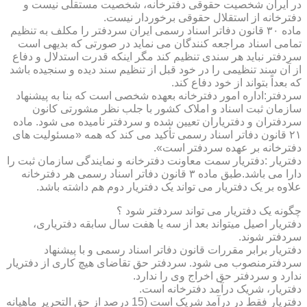
در ایران شخصیت حقوقی دفترخانه، شخصیت مستقلی نیست و
دفترخانه از استقلال حقوقی برخوردار نیست.
ماده ۳۰ قانون دفاتر اسناد رسمی ایران سردفتر را مکلف به تنظیم
تمامی اسناد مراجعه کنندگان می نماید در صورتی که بدیهی است
سردفتر نباید هر سندی تنظیم کند مگر اینکه قدرت استدلال و دفاع
از آن سند تنظیمی را در خود قبل از تنظیم سند دیده و سنجیده باشد
که بعداً بتواند از خود دفاع کند.
سردفتر:اداره امور دفترخانه بعهده شخصی است که بنا به پیشنهاد
سازمان ثبت اسناد و املاک کشور با جلب نظر مشورتی کانون
سردفتران و دفتریاران تعیین شده و سردفتر نامیده می شود. ماده
۲۱ قانون دفاتر اسناد رسمی تأکید می کند که همه «مسئولیت های
دفترخانه بر عهده سردفتر است».
دفتریار :دفتریار سمت معاونت دفترخانه و نمایندگی سازمان ثبت را
دارا می باشد.طبق ماده ۳ قانون دفاتر اسناد رسمی هر دفترخانه
علاوه بر یک دفتریار می تواند یک دفتریار دوم هم داشته باشد.
چگونه یک دفتریار می تواند سردفتر شود ؟
دفتریار اصیل میتواند بعد از سه یا هفت سال سابقه دفتریاری،
سردفتر شوند.
دفتریار برابر مقررات قانون دفاتر اسناد رسمی و با پیشنهاد
سردفترمنصوب می شود. سردفتر حق تقاضای هیچ کاری از دفتریار
ندارد و سردفتر حق اخراج وی را ندارد.
دفتریار، شریک درآمد دفترخانه است.
دفتریار فقط در درآمد شریک است (15 درصد از حق التحریر ماهیانه