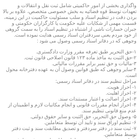
واگذاری بخشی از امور حاکمیتی شامل ثبت نقل و انتقالات و
تعهدات توسط قوه قضائیه به بخش خصوصی متخصص، علاوه بر بالا
بردن دقت در تنظیم اسناد و سلب مسئولیت حاکمیت در این زمینه،
قسمت مهمی از شکایات علیه حکومت یا کارگزاران حکومتی و
جبران خسارات ناشی از اشتباه در تنظیم اسناد را به سمت گروهی
از خود مردم یعنی سردفتران اسناد رسمی هدایت نموده است.
وجوهی که در دفاتر اسناد رسمی وصول می شود :
۱-حق التحریر طبق تعرفه مقرر وزارت دادگستری.
۲-حق الثبت به ماخذ ماده ۱۲۳ قانون اصلاحی قانون ثبت.
۳-مالیات و حق تمبر برابر مقررات مالیاتی.
۴-سایر وجوهی که طبق قوانین وصول آن به عهده دفترخانه محول
است.
مراحل تنظیم سند در دفاتر اسناد رسمی:
۱- احراز هویت.
۲- احراز اهلیت.
۳- احراز اصالت و اعتبار مستندات سند.
۴- احراز انجام مقررات قانونی و انجام مکاتبات لازم و اطمینان از
عدم منع قانونی تنظیم سند.
۵- وصول حق التحریر، حق الثبت و سایر حقوق دولتی.
۶- تنظیم اوراق سند و تایید آن توسط متعاملین.
۷- ثبت سند در دفتر سردفتر و تصدیق مطابقت سند و ثبت دفتر
توسط متعاملین.