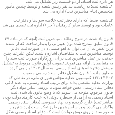
هر دایره ثبت اسناد، از دو قسمت زیر تشكیل می شد.
۱ـ شعبه ثبت: به ریاست یك نفر رئیس شعبه و توسط چندین مأمور
متخصص (بنام مباشرین ثبت) اداره می شد
۲ـ شعبه ضبط: كه دارای دفتر ثبت خلاصه سوادها و دفتر ثبت
عایدات بود و توسط سایر كارمندان (اجزاء) اداره ثبت تصدی می شد
.
قانون یاد شده، در شرح وظائف مباشرین ثبت (آنچه كه در ماده ۴۷
قانون سابق مندرج شده بود) تغییراتی را پدیدار ساخت كه از عمده
ترین تغییرات آن می توان به لغو ضمنی دادن صورت ثبت دفاتر
توسط مباشرین ثبت به متقاضیان اشاره داشت. لیكن علیرغم چنین
حذفی، در عمل مباشرین ثبت در آن روزگاران صورت ثبت سند را
به متقاضیان، ارائه می نمودند.تصویب اولین قانون مربوط به تشكیل
مستقل دفترخانه های اسناد رسمی، به سال ۱۳۰۷ باز می گردد.
مطابق ماده ۱ قانون تشكیل دفاتر اسناد رسمی مصوب
۱۳/۱۱/۱۳۰۷ كمیسیون عدلیه مجلس شورای ملی، در نقاطی كه
وزارت عدلیه مقتضی بداند برای ترتیب اسناد رسمی، به عده كافی
دفاتر اسناد رسمی معین خواهد نمود. با بررسی سایر مواد دیگر
قانون مرقوم، متوجه می شویم كه با وضع قانون یاد شده، ثبت
اسناد رسمی به آرامی از سیطره دولتی (به علت كارمند دولت بودن
مباشر ثبت) خارج گردیده و به نهاد خصوصی (دفاتر اسناد رسمی)
واگذار می گردد. و براساس همین طرز تفكر است (برداشتن بار
تنظیم سند از روی دوش دولت) است كه دفاتر اسناد رسمی شكل