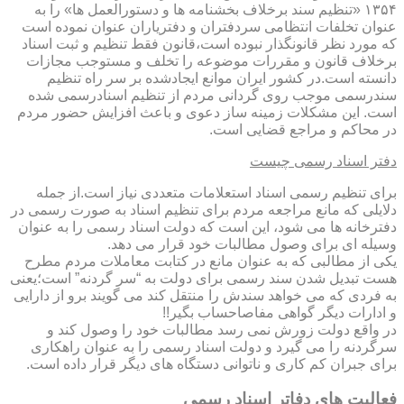
۱۳۵۴ «تنظیم سند برخلاف بخشنامه ها و دستورالعمل ها» را به
عنوان تخلفات انتظامی سردفتران و دفتریاران عنوان نموده است
که مورد نظر قانونگذار نبوده است،قانون فقط تنظیم و ثبت اسناد
برخلاف قانون و مقررات موضوعه را تخلف و مستوجب مجازات
دانسته است.در کشور ایران موانع ایجادشده بر سر راه تنظیم
سندرسمی موجب روی گردانی مردم از تنظیم اسنادرسمی شده
است. این مشکلات زمینه ساز دعوی و باعث افزایش حضور مردم
در محاکم و مراجع قضایی است.
دفتر اسناد رسمی چیست
برای تنظیم رسمی اسناد استعلامات متعددی نیاز است.از جمله
دلایلی که مانع مراجعه مردم برای تنظیم اسناد به صورت رسمی در
دفترخانه ها می شود، این است که دولت اسناد رسمی را به عنوان
وسیله ای برای وصول مطالبات خود قرار می دهد.
یکی از مطالبی که به عنوان مانع در کتابت معاملات مردم مطرح
هست تبدیل شدن سند رسمی برای دولت به “سر گردنه” است؛یعنی
به فردی که می خواهد سندش را منتقل کند می گویند برو از دارایی
و ادارات دیگر گواهی مفاصاحساب بگیر!!
در واقع دولت زورش نمی رسد مطالبات خود را وصول کند و
سرگردنه را می گیرد و دولت اسناد رسمی را به عنوان راهکاری
برای جبران کم کاری و ناتوانی دستگاه های دیگر قرار داده است.
فعالیت های دفاتر اسناد رسمی