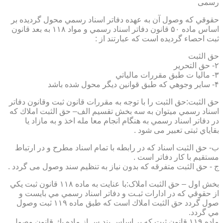
رسمی
حقوقي كه وصول آن به عهده دفاتر اسناد رسمي محول گرديده بر
اساس ماده ۵۰ قانون دفاتر اسناد رسمي و مواد ۱۱۸ به بعد قانون
ثبت احصاء گرديده است كه عبارتند از :
حق الثبت
۲- حق التحرير
۳- ماليا ت طبق مقررات مالياتي
۴- ساير وجوهي كه طبق قوانين ديگر محول شده باشد
حق الثبت:حق الثبت را با توجه به مقررات قانون ثبت وقانون دفاتر
اسناد رسمي ميتوان به سه بخش تقسيم الف– حق الثبت املاك كه
در دفاتر اسناد رسمي به هنگام انجام معا مله اخذ و به مازاد يا
بقاياي ثبتی تعبیر می شود .
ب- حق الثبت اسناد كه در رابطه با تمام اسناد مطرح و در ارتباط
مستقيم با كار دفاتر است .
ج - حق الثبت متفرقه كه بدون نياز به تنظیم سند وصول می گردد .
بخش اول – حق الثبت املاک:با عنايت به ماده ۱۱۸ قانون ثبت يكي
از حقوقي كه در ادارات ثبـت و دفاتر اسناد رسمي مي بايست و
صول گردد حق الثبت املاك است كه طبق ماده ۱۱۹ ثبت وصول
مي گردد.
ماده ۱۱۹ قانون ثبت كه بر اساس بند س از ماده يك قانون وصول