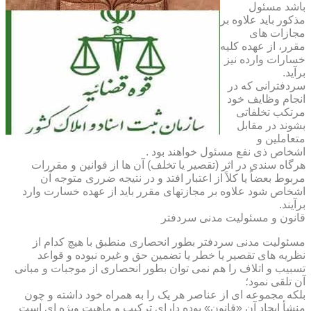
باشد مسئول
مذکور باید علاوه بر
مجازات های
مقرر، از عهده کلیه
خسارات وارده نیز
برآید.
سردفترانی که در
انجام وظایف خود
مرتکب تخلفاتی
بشوند در مقابل
متعاملین و
اشخاص ذی نفع مسئول خواهند بود .
هرگاه سندی در اثر (تقصیر یا تخلف) آن ها از قوانین و مقررات
مربوط بعضاً یا کلاً از اعتبار افتد و در نتیجه ضرری متوجه آن
اشخاص شود علاوه بر مجازتهای مقرر باید از عهده خسارت وارد
برآیند.
قانون و مسئولیت مدنی سردفتر
مسئولیت مدنی سردفتر بطور انحصاری منطبق با هیچ کدام از
نظریه های تقصیر یا خطر یا تضمین حق و غیره نبوده و قواعد
تسبیب و اتلاف را هم نمی توان بطور انحصاری از موجبات و مبانی
آن تلقی نمود؛
بلکه مجموعه ای از عناصر هر یک را به همراه خود داشته و چون
منشأ ایجاد آن «قانون» بوده دارای ترکیب و ماهیت ویژه ای است