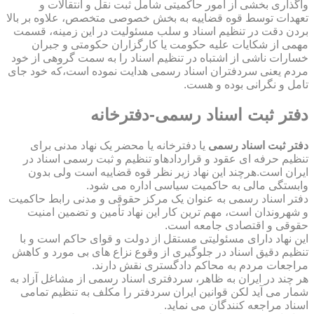
واگذاری بخشی از امور حاکمیتی شامل ثبت نقل و انتقالات و
تعهدات توسط قوه قضاییه به بخش خصوصی متخصص، علاوه بر بالا
بردن دقت در تنظیم اسناد و سلب مسئولیت در این زمینه، قسمت
مهمی از شکایات علیه حکومت یا کارگزاران حکومتی و جبران
خسارات ناشی از اشتباه در تنظیم اسناد را به سمت گروهی از خود
مردم یعنی سردفتران اسناد رسمی هدایت نموده است،که خود جای
تامل و نگرانی بوده و هست.
دفتر ثبت اسناد رسمی-دفترخانه
دفتر ثبت اسناد رسمی
یا دفترخانه یا محضر یک نهاد مدنی برای
تنظیم حرفه ای عقود و قراردادهاو تنظیم و ثبت رسمی اسناد در
ایران است.هرچند این نهاد زیر نظر قوه قضاییه است ولی بدون
وابستگی مالی به حاکمیت سیاسی اداره می شود.
دفتر اسناد رسمی به عنوان یک مرکز حقوقی و مدنی رابط حاکمیت
و شهروندان است، مهم ترین کار این نهاد تأمین و تضمین امنیت
حقوقی و اقتصادی جامعه است.
این نهاد دارای مسئولیتی مستقل از دولت و قوای حاکم است و با
تنظیم دقیق اسناد در جلوگیری از وقوع نزاع های بی مورد و کاهش
مراجعات مردم به محاکم دادگستری نقش دارند.
هر چند در ایران به ظاهر، سردفتری اسناد رسمی از مشاغل آزاد به
شمار می آید لکن قوانین ایران سردفتر را مکلف به تنظیم تمامی
اسناد مراجعه کنندگان می نماید.