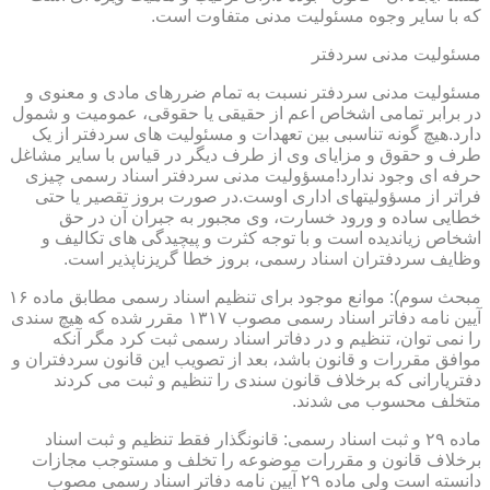
که با سایر وجوه مسئولیت مدنی متفاوت است.
مسئولیت مدنی سردفتر
مسئولیت مدنی سردفتر نسبت به تمام ضررهای مادی و معنوی و
در برابر تمامی اشخاص اعم از حقیقی یا حقوقی، عمومیت و شمول
دارد.هیچ گونه تناسبی بین تعهدات و مسئولیت های سردفتر از یک
طرف و حقوق و مزایای وی از طرف دیگر در قیاس با سایر مشاغل
حرفه ای وجود ندارد!مسؤولیت مدنی سردفتر اسناد رسمی چیزی
فراتر از مسؤولیتهای اداری اوست.در صورت بروز تقصیر یا حتی
خطایی ساده و ورود خسارت، وی مجبور به جبران آن در حق
اشخاص زیاندیده است و با توجه کثرت و پیچیدگی های تکالیف و
وظایف سردفتران اسناد رسمی، بروز خطا گریزناپذیر است.
مبحث سوم): موانع موجود برای تنظیم اسناد رسمی مطابق ماده ۱۶
آیین نامه دفاتر اسناد رسمی مصوب ۱۳۱۷ مقرر شده که هیچ سندی
را نمی توان، تنظیم و در دفاتر اسناد رسمی ثبت کرد مگر آنکه
موافق مقررات و قانون باشد، بعد از تصویب این قانون سردفتران و
دفتریارانی که برخلاف قانون سندی را تنظیم و ثبت می کردند
متخلف محسوب می شدند.
ماده ۲۹ و ثبت اسناد رسمی: قانونگذار فقط تنظیم و ثبت اسناد
برخلاف قانون و مقررات موضوعه را تخلف و مستوجب مجازات
دانسته است ولی ماده ۲۹ آیین نامه دفاتر اسناد رسمی مصوب