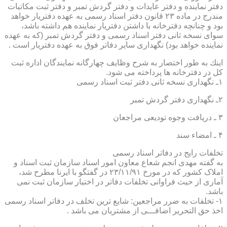
دفتر نماینده و دفتر عایدات و دفتر گردش تمبر و دفتر ثبت مكاتبات
مندرج در ماده ۲۳ قانون دفتر اسناد رسمی به عهده دفتریار خواهد
بود و چنانچه دفترخانه با داشتن دفتریار نماینده هم داشته باشد،
سوای نسخه ثانی دفتر اسناد رسمی و دفتر گردش تمبر (كه به عهده
نماینده خواهد بود) نگهداری سایر دفاتر فوق به عهده دفتریار است .
اینك به طور اختصار به شرح وظایف چهارگانه نمایندگان اداره ثبت
كل در دفترخانه ها پرداخته می شود.
۱ـ نگهداری نسخه ثانی دفتر ثبت اسناد رسمی
۲ـ نگهداری دفتر گردش تمبر
۳ ـ دریافت وجوه تودیعی مراجعان
۴ ـ امضاء سند
تخلفات رایج در دفاتر اسناد رسمی
به گفته مهدی انجم شعاع معاون امور اسناد سازمان ثبت اسناد و
املاک کشور که در مورخ ۲۳/۱۱/۹۱ در گفتگو با ایرنا مطرح شد،
آماری از حیث فراوانی تخلفات دفاتر در اختیار سازمان ثبت نمی
باشد.
۱- تخلفات به ضرر مراجعین: شایع ترین تخلف در دفاتر اسناد رسمی
اخذ حق التحریر اضافـــی از مشتریان می باشد .