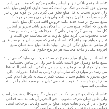
۲-اسناد متمم بانكي نيز بر اساس قانون مذكور كه مقرر مي دارد
وصول حق الثبت در هنگامي است كه سند حاوي افزايش مبلغ باشد
ولي تحرير نسبت به كل مبلغ تعلق مي گيرد ، در اين گونه موارد نيز
گرچه صراحت قانون وجود دارد ولي بنظر مي رسد در هرجا كه
مبلغ مندرج در سند جديد مانند فروش اقساطي كل مبلغ باشد
بنحوي كه اطلاق مبلغ سند بر آن امكان پذير باشد تحرير بر اساس
كل محاسبه مي گردد و در جائي كه عرفا همان تفاوت مبلغ سند
جديد محسوب مي گردد مبلغ تفاوت ماخذ محاسبه حق الثبت و
تحرير خواهد بود مانند اكثر اسناد متمم كه بموجب آن مبلغ سند قبلي
از مبلغي به مبلغ ديگر افزايش مييابد طبعا مبلغ سند همان مبلغ
افزوده تلقی و مأخذ محاسبه هر دو نوع حقوق می باشد .
۳- اسناد اتومبيل از مبلغ مندرج در سند تبعيت مي نمايد كه مي تواند
مبلغ ماخذ وصول حق الثبت باشد يا خير ولي براساس بخشنامه
سازمان كمتر از مبلغ مندرج در جداول مالياتي نبايد باشد البته بنظر
مي رسد در مواردي كه سازمانهاي دولتي به لحاظ مقررات مالي
خود مجبور به تنظيم سند با قيمت كمتر باشند به شرط اعلام كتبي
مبلغ در درخواست تنظيم سند ، مي توان مبلغ مورد نظر را در سند
تنظيمي قيد نمود.
۴-اسناد وكالت و تفويض وكالت اتومبيل ، گرچه وكالت فروش است
ولي طبق همان تعرفه مصوب ، حق التحرير آن همانند سند قطعي
وصول مي گردد و بعلت نبودن مبلغ در سند وكالت، برخلاف اسناد
قطعی موضوع تحریر کمتر مصداق پیدا نمی کند .