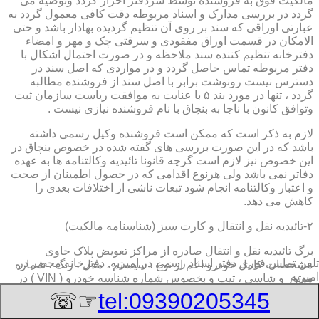
مالکیت فوق به فروشنده توسط سردفتر احراز گردد وتوصیه می
گردد در بررسی مدارک و اسناد مربوطه دقت کافی معمول گردد به
عبارتی اوراقی که سند بر روی آن تنظیم گردیده بهادار باشد و حتی
الامکان در قسمت اوراق مفقودی و سرقتی چک و مهر و امضاء
دفترخانه تنظیم کننده سند ملاحظه و در صورت احتمال اشکال با
دفتر مربوطه تماس حاصل گردد و در مواردی که اصل سند در
دسترس نیست رونوشت برابر با اصل سند از فروشنده مطالبه
گردد ، تنها در مورد بند ۵ با عنایت به موافقت ریاست سازمان ثبت
وتوافق کانون با ناجا به بنچاق با نام فروشنده نیازی نیست .
لازم به ذکر است که ممکن است فروشنده وکیل رسمی داشته
باشد که در این صورت بررسی های گفته شده در خصوص بنچاق در
این خصوص نیز لازم است گرچه قانونا تائیدیه وکالتنامه ها به عهده
دفاتر نمی باشد ولی هرنوع اقدامی که در حصول اطمینان از صحت
و اعتبار وکالتنامه انجام شود تبعات ناشی از اختلافات بعدی را
کاهش می دهد.
۲-تائیدیه نقل و انتقال و کارت سبز (شناسنامه مالکیت)
برگ تائیدیه نقل و انتقال صادره از مراکز تعویض پلاک حاوی
تلفن تماس فوری
دفتر اسناد رسمی در امیریه, دفترخانه,محضر در
مشخصات کامل خودرو اعم از نوع ، سیستم ، مدل ، رنگ ، شماره
امیریه
موتور و شاسی ، تیپ و بخصوس شماره شناسه خودرو ( VIN ) در
صدر صفحه و مشخصات فروشنده و خریدار اعم از مشخصات
☞☏
tel:09390205345
سجلی و شماره ملی و کدپستی و آدرس و شماره انتظامی
اختصاصی آنها با قسمت توضیحات برای هریک در قسمت انتهائی و