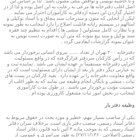
و یا حاشیه نویسی و نواقص مثلی مصون باشد . لذا بر اساس این
اصل اغلب دفترخانه ها مرعی به رعایت به این اصل بوده و لذا از در
اختیار گذاردن این دسته ازدفاتر به کارآموزان احتراز می نمایند .
لیکن از آنجایی که متون و مندرجات سند بنچاق و یا اسناد توکیلی و
امثالهم در سیستم رایانه قابلیت اصلاح را دارد اینجانب به طور نمونه
و با نظارت کامل مسئولین ( منشی ها ) اقدام به تنظیم چند فقره
سند توکیل و سند بیع نموده که متن آن به صورت دست نویس به
عنوان نمونه گزارشات ایفادمی گردد .
دفترخانه ۲۰۰ تهران از تعداد ........ نیروی انسانی برخوردار می باشد
که در رأس کارکنان سردفتر قرارگرفته که در واقع مسئولیت
اجرایی دفترخانه مستقیماً بر عهده ایشان می باشد . نماینده ثبت و
به عبارتی دیگر دفتر یار بعد از ایشان دارای مسئولیت است که در
واقع معاونت دفترخانه را بر عهده دارد . بقیه کارکنان در پست های
ثبات ، منشی و بایگان انجام وظیفه می نمایند که به طور اغلب از
جنسیت مؤنث برخوردار می باشند . در طول مدت کارآموزی
اینجانب در بخش امور ثبات مشغول کارورزی بوده ام .
وظیفه دفتر یار
یكی از مناصب بسیار مهم، خطیر و مورد بحث در حقوق مربوط به
دفاتر اسناد رسمی، منصب دفتر یاری است. برخلاف سران دفاتر
اسناد رسمی كه به موجب ماده ۳ آئین نامه قانون دفاتر اسناد
رسمی (اصلاحی ۲۷/۱۱/۱۳۶۰) به طور سراسری و عمومی، از