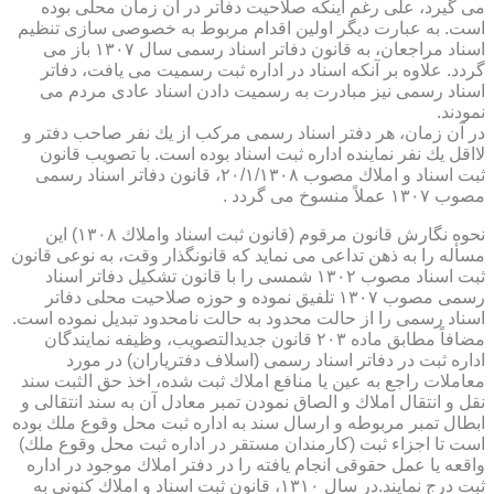
می گیرد، علی رغم اینكه صلاحیت دفاتر در آن زمان محلی بوده
است. به عبارت دیگر اولین اقدام مربوط به خصوصی سازی تنظیم
اسناد مراجعان، به قانون دفاتر اسناد رسمی سال ۱۳۰۷ باز می
گردد. علاوه بر آنكه اسناد در اداره ثبت رسمیت می یافت، دفاتر
اسناد رسمی نیز مبادرت به رسمیت دادن اسناد عادی مردم می
نمودند.
در آن زمان، هر دفتر اسناد رسمی مركب از یك نفر صاحب دفتر و
لااقل یك نفر نماینده اداره ثبت اسناد بوده است. با تصویب قانون
ثبت اسناد و املاك مصوب ۲۰/۱/۱۳۰۸، قانون دفاتر اسناد رسمی
مصوب ۱۳۰۷ عملاً منسوخ می گردد .
نحوه نگارش قانون مرقوم (قانون ثبت اسناد واملاك ۱۳۰۸) این
مسأله را به ذهن تداعی می نماید كه قانونگذار وقت، به نوعی قانون
ثبت اسناد مصوب ۱۳۰۲ شمسی را با قانون تشكیل دفاتر اسناد
رسمی مصوب ۱۳۰۷ تلفیق نموده و حوزه صلاحیت محلی دفاتر
اسناد رسمی را از حالت محدود به حالت نامحدود تبدیل نموده است.
مضافاً مطابق ماده ۲۰۳ قانون جدیدالتصویب، وظیفه نمایندگان
اداره ثبت در دفاتر اسناد رسمی (اسلاف دفتریاران) در مورد
معاملات راجع به عین یا منافع املاك ثبت شده، اخذ حق الثبت سند
نقل و انتقال املاك و الصاق نمودن تمبر معادل آن به سند انتقالی و
ابطال تمبر مربوطه و ارسال سند به اداره ثبت محل وقوع ملك بوده
است تا اجزاء ثبت (كارمندان مستقر در اداره ثبت محل وقوع ملك)
واقعه یا عمل حقوقی انجام یافته را در دفتر املاك موجود در اداره
ثبت درج نمایند.در سال ۱۳۱۰، قانون ثبت اسناد و املاك كنونی به