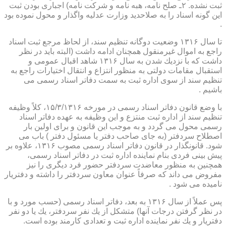
ثبت نشده. ۲ـ صلح نامه، هبه نامه و شركت نامه) اجباری بودن ثبت
این گونه اسناد را به صلاحدید وزارت عدلیه واگذار و محول نموده بود
.
تا سال ۱۳۱۶ وضعیت دوگانه تنظیم سند، از لحاظ مرجع ثبت اسناد
راجع به اموال غیرمنقول همچنان ادامه داشت (البته باید در نظر
داشت كه با نزدیك شدن به سال ۱۳۱۶ شاهد اقبال عمومی و
استقبال مقامات دولتی به منظور انتزاع و انتقال اختیارات راجع به
تنظیم سند از سوی اداره ثبت به سمت دفاتر اسناد رسمی می
باشیم .
با وضع قانون دفاتر اسناد رسمی در مورخه ۱۵/۳/۱۳۱۶، كلاً وظیفه
تنظیم سند از اداره ثبت منتزع و این وظیفه به عهده دفاتر اسناد
رسمی محول می گردد و به موجب این قانون و برای اولین بار
اصطلاح سردفتر (به جای صاحب دفتر یا مسئول دفتر ) باب می
شود. قانونگذار در قانون دفاتر اسناد رسمی مصوب ۱۳۱۶، علاوه بر
پیش بینی فردی بنام نماینده اداره ثبت در دفاتر اسناد رسمی،
همچنین به منظور معاضدت سردفتر حضور فرد دیگری را نیز
مفروض می داند كه صرفاً عنوان معاون سردفتر را داشته و دفتریار
نامیده می شود .
پس عملاً از سال ۱۳۱۶ به بعد، دفاتر اسناد رسمی (حسب مورد و با
در نظر گرفتن درجات آنها) متشكل از یك نفر سردفتر، یك یا دو نفر
دفتریار و یك نفر نماینده اداره ثبت و تعدادی كارمند بوده است.