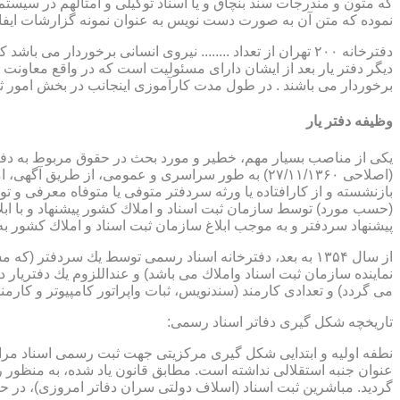
که متون و مندرجات سند بنچاق و یا اسناد توکیلی و امثالهم در سیستم 
نموده که متن آن به صورت دست نویس به عنوان نمونه گزارشات ایفا
دفترخانه ۲۰۰ تهران از تعداد ........ نیروی انسانی برخورد
دیگر دفتر یار بعد از ایشان دارای مسئولیت است که در واقع معاونت د
برخوردار می باشند . در طول مدت کارآموزی اینجانب در بخش امور ث
وظیفه دفتر یار
بازنشسته و از كارافتاده یا ورثه سردفتر متوفی یا متوفاه معرفی و 
پیشنهاد سردفتر و به موجب ابلاغ سازمان ثبت اسناد و املاك كشور 
از سال ۱۳۵۴ به بعد، دفترخانه اسناد رسمی توسط یك سردفتر
نماینده سازمان ثبت اسناد واملاك می باشد) و عنداللزوم یك دفتریار د
می گردد) و تعدادی كارمند (سندنویس، ثبات واپراتور كامپیوتر و كارمند
تاریخچه شكل گیری دفاتر اسناد رسمی:
گردید. مباشرین ثبت اسناد (اسلاف دولتی سران دفاتر امروزی)، در حقیقت جزو كارمندا