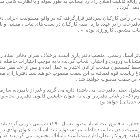
رایانه قابلیت اصلاح را دارد اینجانب به طور نمونه و با نظارت کامل مس
دمی گردد .
ار می باشد که در رأس کارکنان سردفتر قرارگرفته که در واقع مسئولیت اجرایی
فترخانه را بر عهده دارد . بقیه کارکنان در پست های ثبات ، منشی و 
بات مشغول کارورزی بوده ام .
توسط كمیسیون منتخب از آنان اختبار به عمل آمده و پس از اخذ نظر م
به این سمت منصوب خواهند شد .
 (كه مسئول اصلی دفترخانه می باشد) اداره می گردد و غیر از نامبرده، س
وم (كه در غیاب دفتریار اول، به عنوان جانشین قانونی دفتریار انجام 
 خدماتی) خواهد بود .
نطفه اولیه و ابتدایی شكل گیری مركزیتی جهت ثبت رسم
ن اداره ثبت اسناد واملاك محسوب می گردیدند كه وظایف آنان در ماده ۴۷ قانون مرقوم،ا