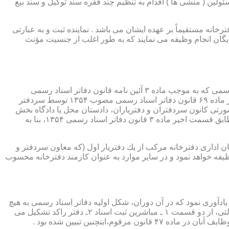
ئولین ( منشی ها ) اقدام به تنظیم چند فقره سند توکیل و سند بیع
 دفترخانه مستقیماً بر عهده ایشان می باشد . نماینده ثبت و به عبارتی
بایگان انجام وظیفه می نمایند که به طور اغلب از جنسیت مؤنث
یكی از مناصب بسیار مهم، خطیر و مورد بحث در حقوق مربوط به دفاتر اسناد رسمی، منصب دفتر یاری است. برخلاف سران دفاتر اسناد رسمی كه به موجب ماده ۳ آئین نامه قانون دفاتر اسناد رسمی
(اصلاحی ۲۷/۱۱/۱۳۶۰) به طور سراسری و عمومی، از طریق آگهی، امتحانات ورودی و اختبار، انتخاب گردیده یا به موجب اختیارات حاصله از ماده ۶۹ قانون دفاتر اسناد رسمی مصوب ۱۳۵۴ توسط سردفتر
شورتی كانون سردفتران و دفتریاران، دادستان محل یا دادگاه بخش
(حسب مورد) توسط سازمان ثبت اسناد و املاك كشور پیشنهاد و با ابلاغ ریاست قوه قضائیه به این سمت منصوب خواهند شد. دفتریاران، مطابق قسمت اخیر ماده ۳ قانون دفاتر اسناد رسمی ۱۳۵۴، بنا به
ازمان اداری دفترخانه مركب از یك دفتریار اول (كه معاون سردفتر و
وظیفه خواهد نمود و در سایر موارد به عنوان كارمند دفترخانه محسوب
ی اسناد مراجعان، به قانون ثبت اسناد مصوب سال ۱۲۹۰ شمسی بازمی گردد.باید یادآوری نمود كه در آن دوران، شكل اولیه دفاتر اسناد رسمی به هیچ
عنوان جنبه استقلالی نداشته است. مطابق قانون یاد شده، به منظور رسمیت دادن به اسناد قاطبه مردم، دوایر ثبت اسناد به عنوان نهادی دولتی، از دو قسمت ۱ ـ مباشرین ثبت اسناد ۲ـ دفتر راكد تشكیل می
ینچنین تبیین شده بود .