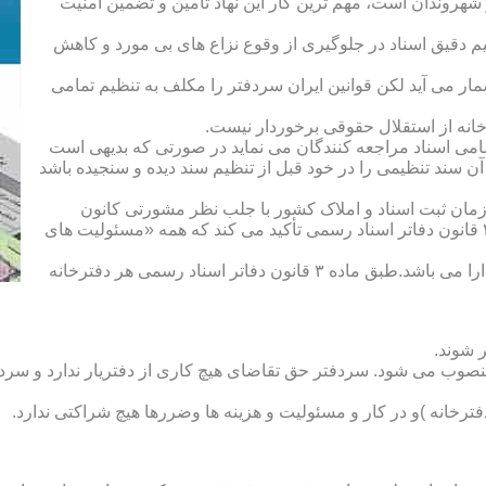
هروندان است، مهم ترین کار این نهاد تأمین و تضمین امنیت
یم دقیق اسناد در جلوگیری از وقوع نزاع های بی مورد و کاهش
ار می آید لکن قوانین ایران سردفتر را مکلف به تنظیم تمامی
ه از استقلال حقوقی برخوردار نیست.
یم تمامی اسناد مراجعه کنندگان می نماید در صورتی که بدیهی است
آن سند تنظیمی را در خود قبل از تنظیم سند دیده و سنجیده باشد
زمان ثبت اسناد و املاک کشور با جلب نظر مشورتی کانون
سردفتران و دفتریاران تعیین شده و سردفتر نامیده می شود. ماده ۲۱ قانون دفاتر اسناد رسمی تأکید می کند که همه «مسئولیت های
دفتریار :دفتریار سمت معاونت دفترخانه و نمایندگی سازمان ثبت را دارا می باشد.طبق ماده ۳ قانون دفاتر اسناد رسمی هر دفترخانه
 شوند.
منصوب می شود. سردفتر حق تقاضای هیچ کاری از دفتریار ندارد و سردف