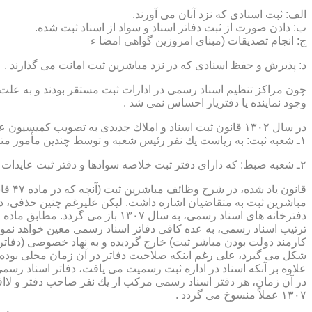
الف: ثبت اسنادی كه نزد آنان می آورند.
ب: دادن صورت از ثبت دفاتر اسناد و سواد از اسناد ثبت شده.
ج: انجام تصدیقات (مبنای امروزین گواهی امضا ء
د: پذیرش و حفظ اسنادی كه در نزد مباشرین ثبت امانت می گذارند .
چون مراكز تنظیم اسناد رسمی در ادارات ثبت مستقر بودند و به علت ای
وجود نماینده یا دفتریار احساس نمی شد .
در سال ۱۳۰۲ قانون ثبت اسناد و املاك جدیدی به تصویب كمیسیون عدلیه مجلس شورای ملی رسید كه مطابق ماده ۵ قانون یاد شده، هر دایره ثبت اسناد، از دو قسمت زیر تشكیل می شد.
۱ـ شعبه ثبت: به ریاست یك نفر رئیس شعبه و توسط چندین مأمور متخصص (بنام مباشرین ثبت) اداره می شد
۲ـ شعبه ضبط: كه دارای دفتر ثبت خلاصه سوادها و دفتر ثبت عایدات بود و توسط سایر كارمندان (اجزاء) اداره ثبت تصدی می شد .
قانو
مباشرین ثبت به متقاضیان اشاره داشت. لیكن علیرغم چنین حذفی، در
ترتیب اسناد رسمی، به عده كافی دفاتر اسناد رسمی معین خواهد نمود
كارمند دولت بودن مباشر ثبت) خارج گردیده و به نهاد خصوصی (دفات
علاوه بر آنكه اسناد در اداره ثبت رسمیت می یافت، دفاتر اسناد رسم
۱۳۰۷ عملاً منسوخ می گردد .