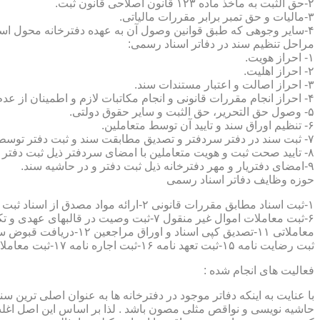
۲-حق الثبت به ماخذ ماده ۱۲۳ قانون اصلاحی قانون ثبت.
۳-مالیات و حق تمبر برابر مقررات مالیاتی.
۴-سایر وجوهی که طبق قوانین وصول آن به عهده دفترخانه محول است.
مراحل تنظیم سند در دفاتر اسناد رسمی:
۱- احراز هویت.
۲- احراز اهلیت.
۳- احراز اصالت و اعتبار مستندات سند.
۴- احراز انجام مقررات قانونی و انجام مکاتبات لازم و اطمینان از عدم منع قانونی تنظیم سند.
۵- وصول حق التحریر، حق الثبت و سایر حقوق دولتی.
۶- تنظیم اوراق سند و تایید آن توسط متعاملین.
۷- ثبت سند در دفتر سردفتر و تصدیق مطابقت سند و ثبت دفتر توسط متعاملین.
۸- تایید صحت ثبت و هویت متعاملین با امضای سردفتر ذیل ثبت دفتر و حاشیه سند.
۹-امضای دفتریار و مهر دفترخانه ذیل ثبت دفتر و در حاشیه سند.
حوزه وظایف دفاتر اسناد رسمی
ثبت رضایت نامه ۱۵-ثبت تعهد نامه ۱۶-ثبت اجاره نامه ۱۷-ثبت معاملات سرقفلی ۱۸-ثبت وقف نامه و اسناد موقوفه ۱۹-ثبت اسناد ضمانت نامه ۲۰-صدور اجرائیه ۲۱-ثبت نکاح ۲۲-ثبت طلاق
فعالیت های انجام شده :
با عنایت به اینکه دفاتر موجود در دفترخانه ها به عنوان اصلی ترین 
حاشیه نویسی و نواقص مثلی مصون باشد . لذا بر اساس این اصل اغلب دفت