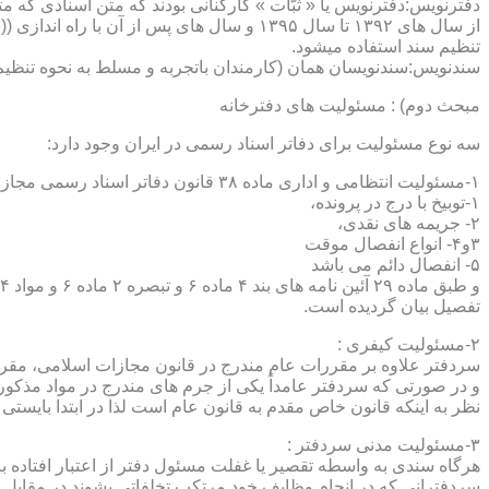
دفترنویس:دفترنویس یا « ثبّات » کارکنانی بودند که متن اسنادی که م
از سال های ۱۳۹۲ تا سال ۱۳۹۵ و سال های پس 
تنظیم سند استفاده میشود.
سندنویس:سندنویسان همان (کارمندان باتجربه و مسلط به نحوه تنظیم 
مبحث دوم) : مسئولیت های دفترخانه
سه نوع مسئولیت برای دفاتر اسناد رسمی در ایران وجود دارد:
۱-مسئولیت انتظامی و اداری ماده ۳۸ قانون دفاتر اسناد رسمی مجازات های انتظامی را برمی شمرد که ۵ درجه شامل :
۱-توبیخ با درج در پرونده،
۲- جریمه های نقدی،
۳و۴- انواع انفصال موقت
۵- انفصال دائم می باشد
تفصیل بیان گردیده است.
۲-مسئولیت کیفری :
سردفتر علاوه بر مقررات عام مندرج در قانون مجازات اسلامی، مقررات خاصی نیز در مواد ۱۰۰ و۱۰۱ و۱۰۲و ۳
و در صورتی که سردفتر عامداً یکی از جرم های مندرج در مواد مذک
نظر به اینکه قانون خاص مقدم به قانون عام است لذا در ابتدا بایستی
۳-مسئولیت مدنی سردفتر :
هرگاه سندی به واسطه تقصیر یا غفلت مسئول دفتر از اعتبار افتاده با
سردفترانی که در انجام وظایف خود مرتکب تخلفاتی بشوند در مقابل 