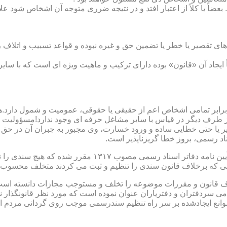
بعضاً یا کلاً از اعتبار افتد و در نتیجه ضرری متوجه آن اشخاص شود عل
ی تقصیر یا خطر یا تضمین حق و غیره نبوده و قواعد تسبیب و اتلاف ر
 ایجاد آن «قانون» بوده دارای ترکیب و ماهیت ویژه ای است که با سا
ابر تمامی اشخاص اعم از حقیقی یا حقوقی، عمومیت و شمول دارد.هی
 طرف دیگر در قیاس با سایر مشاغل حرفه ای وجود ندارد!مسؤولیت م
 یا حتی خطایی ساده و ورود خسارت، وی مجبور به جبران آن در حق 
د رسمی، بروز خطا گریزناپذیر است.
مبحث سوم): موانع موجود برای تنظیم اسناد رسمی مطابق ماده
رانی که برخلاف قانون سندی را تنظیم و ثبت می کردند متخلف محسوب
امی سردفتران و دفتریاران عنوان نموده است که مورد نظر قانونگذار 
انع ایجادشده بر سر راه تنظیم سندرسمی موجب روی گردانی مردم ا