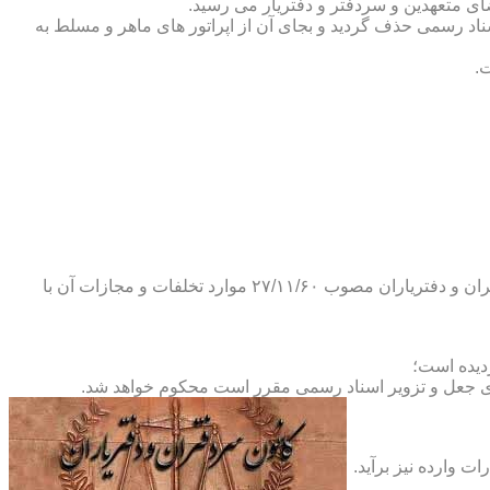
ضای متعهدین و سردفتر و دفتریار می رسید.
یلات دفاتر اسناد رسمی حذف گردید و بجای آن از اپراتور های ماهر و مسلط به
.
و طبق ماده ۲۹ آئین نامه های بند ۴ ماده ۶ و تبصره ۲ ماده ۶ و مواد ۱۴- ۱۷-۱۹-۲۰-۲۴-۲۸-۳۷ و ۵۳ قانون دفاتر اسناد رسمی و کانون سردفتران و دفتریاران مصوب ۲۷/۱۱/۶۰ موارد تخلفات و مجازات آن با
ای جعل و تزویر اسناد رسمی مقرر است محکوم خواهد شد.
ت وارده نیز برآید.