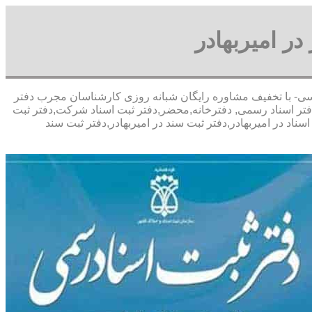
در امیربهادر
قای پورعباسی- با تخفیف مشاوره رايگان شبانه روزی کارشناسان مجرب دفتر
دفتر اسناد رسمی, دفترخانه,محضر,دفتر ثبت اسناد شرکت,دفتر ثبت
ناد در امیربهادر,دفتر ثبت سند در امیربهادر,دفتر ثبت سند