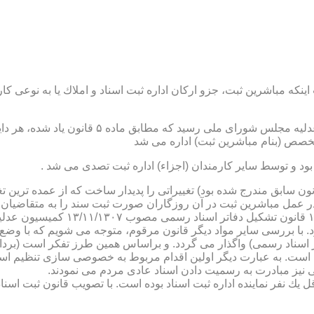
نكه مباشرین ثبت، جزو اركان اداره ثبت اسناد و املاك یا به نوعی كا
ن یاد شده، در شرح وظائف مباشرین ثبت (آنچه كه در ماده ۴۷ قانون سابق مندرج شده بود) تغییراتی را 
 عمل مباشرین ثبت در آن روزگاران صورت ثبت سند را به متقاضیان، 
دفترخانه های اسناد رسمی، به سال 
. با بررسی سایر مواد دیگر قانون مرقوم، متوجه می شویم كه با وضع 
ر اسناد رسمی) واگذار می گردد. و براساس همین طرز تفكر است (برد
ی نیز مبادرت به رسمیت دادن اسناد عادی مردم می نمودند.