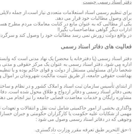
دفتر اسناد رسمی چیست
برای تنظیم رسمی اسناد استعلامات متعددی نیاز است.از جمله دلایل
برای وصول مطالبات خود قرار می دهد.
یکی از مطالبی که به عنوان مانع در کتابت معاملات مردم مطرح هست
ادارات دیگر گواهی مفاصاحساب بگیر!!
در واقع دولت زورش نمی رسد مطالبات خود را وصول کند و سرگردنه ر
فعالیت های دفاتر اسناد رسمی
دفتر اسناد رسمی (یا دفترخانه یا محضر) یک نهاد مدنی است که وابس
اداره می شود. دفتر اسناد رسمی به عنوان یک مرکز حقوقی و مدنی ر
شخصاً دارای مسئولیتی مستقل از دولت و قوای حاکم بوده و با تنظی
بهداشت حقوقی جامعه، از طریق تثبیت مالکیت شهروندان بر اموال و 
از ابتدای تأسیس سازمان ثبت اسناد و املاک کشور و در نظام و ساخت
یعنی دفاتر اسناد رسمی و دفاتر ازدواج و طلاق محول شده است. دفا
مشاوره رایگان و خدمات معاضدت قضایی جامعه را نیز انجام می دهن
واگذاری بخشی از امور حاکمیتی شامل ثبت نقل و انتقالات و تعهدا
مهمی از شکایات علیه حکومت یا کارگزاران حکومتی و جبران خسارات
وجوهی که در دفاتر اسناد رسمی وصول می شود :
۱-حق التحریر طبق تعرفه مقرر وزارت دادگستری.