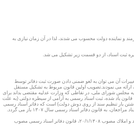
رمند و نماینده دولت محسوب می شدند، لذا در آن زمان نیازی به
پدیدار ساخت كه از عمده ترین تغییرات آن می توان به لغو ضمنی دادن صورت ثبت دفاتر توسط
ارائه می نمودند.تصویب اولین قانون مربوط به تشكیل مستقل
۱۳۰۷ باز می گردد. مطابق ماده ۱ قانون تشكیل دفاتر اسناد رسمی مصوب ۱۳/۱۱/۱۳۰۷ كمیسیون عدلیه مجلس شورای ملی، در نقاطی كه وزارت عدلیه مقتضی بداند برای
قانون یاد شده، ثبت اسناد رسمی به آرامی از سیطره دولتی (به علت
اشتن بار تنظیم سند از روی دوش دولت) است كه دفاتر اسناد رسمی
شكل می گیرد، علی رغم اینكه صلاحیت دفاتر در آن زمان محلی بوده است. به عبارت دیگر اولین اقدام مربوط به خصوصی سازی تنظیم اسناد مراجعان، به قانون دفاتر اسناد رسمی سال ۱۳۰۷ باز می گردد.
در آن زمان، هر دفتر اسناد رسمی مركب از یك نفر صاحب دفتر و لااقل یك نفر نماینده اداره ثبت اسناد بوده است. با تصویب قانون ثبت اسناد و املاك مصوب ۲۰/۱/۱۳۰۸، قانون دفاتر اسناد رسمی مصوب