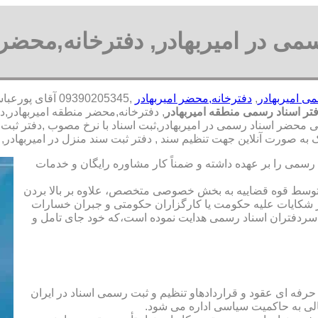
می در امیربهادر, دفترخانه,محضر 
می امیربهادر
,
دفترخانه,محضر امیربهادر
,09390205345 آ
تر اسناد رسمی منطقه امیربهادر
, دفترخانه,محضر منطقه امیربهادر,
ی محضر اسناد رسمی در امیربهادر,ثبت اسناد با نرخ مصوب ,دفتر ثبت اس
 صورت آنلاین جهت تنظیم سند , دفتر ثبت سند منزل در امیربهادر,
رسمی را بر عهده داشته و ضمناً کار مشاوره رایگان و خدمات
ت توسط قوه قضاییه به بخش خصوصی متخصص، علاوه بر بالا بردن
 شکایات علیه حکومت یا کارگزاران حکومتی و جبران خسارات
ی سردفتران اسناد رسمی هدایت نموده است،که خود جای تامل و
 حرفه ای عقود و قراردادهاو تنظیم و ثبت رسمی اسناد در ایران
الی به حاکمیت سیاسی اداره می شود.