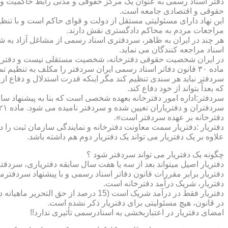
دفتر اسناد رسمی به عنوان یک مرکز حقوقی و مدنی رابط حاکمیت و ش
حقوقی و اقتصادی جامعه است.
این نهاد دارای مسئولیتی مستقل از دولت و قوای حاکم است و با تنظ
مراجعات مردم به محاکم دادگستری نقش دارند.
هر چند در ایران به ظاهر، سردفتری اسناد رسمی از مشاغل آزاد به شم
اسناد مراجعه کنندگان می نماید.
در ایران شخصیت حقوقی دفترخانه، شخصیت مستقلی نیست و دفترخان
ماده ۳۰ قانون دفاتر اسناد رسمی ایران سردفتر را مکلف به تنظ
سردفتر نباید هر سندی تنظیم کند مگر اینکه قدرت استدلال و دفاع از 
که بعداً بتواند از خود دفاع کند.
سردفتر:اداره امور دفترخانه بعهده شخصی است که بنا به پیشنهاد سا
دفترخانه بر عهده سردفتر است».
علاوه بر یک دفتریار می تواند یک دفتریار دوم هم داشته باشد.
چگونه یک دفتریار می تواند سردفتر شود ؟
دفتریار اصیل میتواند بعد از سه یا هفت سال سابقه دفتریاری، سردفتر
دفتریار برابر مقررات قانون دفاتر اسناد رسمی و با پیشنهاد سردفتر
دفتریار، شریک درآمد دفترخانه است.
دفتریار فقط در درآمد شریک است (15 درصد از حق التحریر ماهیانه دفترخانه )و در کار و مسئولیت و هزینه ها وضررها هیچ شراکتی ندارد.
در قانون، هیچ مسئولیتی برای دفتریار ذکر نشده است.
امضای دفتریار در اعتباربخشی به اسنادرسمی تأثیری ندارد!!