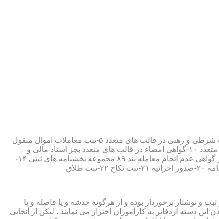
۱-ثبت اسناد مطابق مقررات قانونی ۲-ارائه مواد مصدق از اسناد ثبت شده ۳-تصدیق صحت امضاء،قبول و حفظ اسناد امانتی ۴-ثبت معاملات شرطی و رهنی در قالب های متعدد ۵-ثبت معاملات اموال منقول
۶-ثبت معاملات اموال غیر منقول ۷-ثبت وصیت در قالبهای عهدی و تکمیلی ۸-ثبت اقرارنامه در قالب های متعدد ۹-ثبت وکالت در قالب های متعدد ۱۰-گواهی امضاء در قالب های متعدد بجز اسناد مالی و
معاملاتی ۱۱-تصدیق کپی اسناد و اوراق مراجعین ۱۲-دریافت قبوض سپرده مستاجرین در قالب بند ۵۲ مجموعه بخشنامه های ثبتی ۱۳-صدور گواهی عدم انجام معامله بند ۸۹ مجموعه بخشنامه های ثبتی ۱۴-
ت و نوشتار برخوردار بوده و از هرگونه خدشه و یا فاصله و یا
ین دسته ازدفاتر به کارآموزان احتراز می نمایند . لیکن از آنجایی