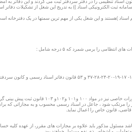
تون اسناد تنظیمی را در دفتر سردفتر ثبت می کردند و این دفاتر به ام
از آن با راه اندازی ((سامانه ثبت الکترونیکی اسناد )) به تدریج این شغل از تشک
اسناد )هستند و این شغل یکی از مهم ترین سمتها در یک دفترخانه است
۱۰ قانون ثبت پیش بینی گردیده است؛
ور را مرتکب شود ، جاعل در اسناد رسمی محسوب و به مجازاتی که بر
 قاضی، قانون خاص را اعمال نماید.
شد مسئول مذکور باید علاوه بر مجازات های مقرر، از عهده کلیه خسارا
متعاملین و اشخاص ذی نفع مسئول خواهند بود .