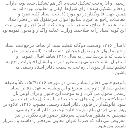
رسمی و اداره ثبت تشكیل نشده یا اگر هم تشكیل شده بود، ادارات
و دفاتر تشكیل شده دارای شرایط كیفی و مطلوب نبوده اند. به
همین جهت قانونگذار در دو مورد (۱ـ ثبت اسناد كلیه عقود و
معاملات راجع به عین یا منافع اموال غیرمنقول كه در دفتر املاك
ثبت نشده. ۲ـ صلح نامه، هبه نامه و شركت نامه) اجباری بودن ثبت
این گونه اسناد را به صلاحدید وزارت عدلیه واگذار و محول نموده بود
.
تا سال ۱۳۱۶ وضعیت دوگانه تنظیم سند، از لحاظ مرجع ثبت اسناد
راجع به اموال غیرمنقول همچنان ادامه داشت (البته باید در نظر
داشت كه با نزدیك شدن به سال ۱۳۱۶ شاهد اقبال عمومی و
استقبال مقامات دولتی به منظور انتزاع و انتقال اختیارات راجع به
تنظیم سند از سوی اداره ثبت به سمت دفاتر اسناد رسمی می
باشیم .
با وضع قانون دفاتر اسناد رسمی در مورخه ۱۵/۳/۱۳۱۶، كلاً وظیفه
تنظیم سند از اداره ثبت منتزع و این وظیفه به عهده دفاتر اسناد
رسمی محول می گردد و به موجب این قانون و برای اولین بار
اصطلاح سردفتر (به جای صاحب دفتر یا مسئول دفتر ) باب می
شود. قانونگذار در قانون دفاتر اسناد رسمی مصوب ۱۳۱۶، علاوه بر
پیش بینی فردی بنام نماینده اداره ثبت در دفاتر اسناد رسمی،
همچنین به منظور معاضدت سردفتر حضور فرد دیگری را نیز
مفروض می داند كه صرفاً عنوان معاون سردفتر را داشته و دفتریار
نامیده می شود .