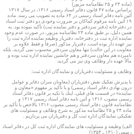
(ماده ۲۴ و ۲۵ نظامنامه مزبور)
براساس ماده ۴۷ قانون دفاتر اسناد رسمی ۱۳۱۶، در سال ۱۳۱۷
آئین نامه دفاتر اسناد رسمی در ۶۴ ماده به تصویب می رسد. ماده
۱۹ آئین نامه مرقوم كماكان بر ضرورت وجودی دو دفتر ثبت اسناد
در دفترخانه (دفتر سردفتر و دفتر نماینده ثبت) تأكید نموده بود. به
همین دلیل، بر طبق ماده ۲۴ نظامنامه مزبور، در صورت عدم وجود
نماینده اداره ثبت در دفترخانه، دفتریار وظیفه نماینده اداره ثبت را
نیز عهده دار بوده است. دفتریار مذكور (صرفاً و فقط علاوه بر
معاونت در این حالت) تنها معاون سردفتر محسوب نمی گردید، بلكه
نامبرده هم معاون سردفتر و هم جانشین نماینده اداره ثبت بوده و
مآلاً عهده دار وظائف وی نیز می گردید.
وظایف و مسئولیت دفتریاران و نمایندگان اداره ثبت:
با پذیرش تفكیك نقش دفتریاران (معاونان سران دفاتر و عوامل
درون نهادی دفاتر اسناد رسمی) و با تأكید بر مفهوم «معاون و
نماینده» در قسمت های قبلی، اینك با تكیه بر قانون دفاتر اسناد
رسمی مصوب ۱۳۱۶ و آئین نامه دفاتر اسناد رسمی ۱۳۱۷ و
نظامنامه قانون دفاتر اسناد رسمی مصوب ۱۳۱۶ بالاخص با تأكید بر
ماده ۲۴ و ۲۵ نظامنامه مذكور به شرح وظائف و مسئولیت های
تفكیكی نمایندگان اداره ثبت كل و دفتریاران می پردازیم .
الف) وظیفه و مسئولیت های نمایندگان اداره ثبت كل در دفاتر اسناد
رسمی (۱۳۱۰ ـ ۱۳۵۴)