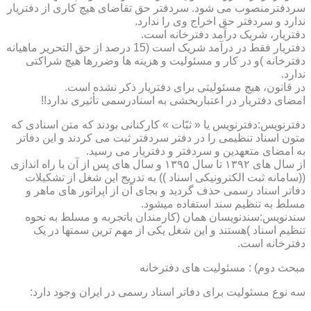
سردفترمنصوب می شود. سردفتر حق تقاضای هیچ کاری از دفتریار
ندارد و سردفتر حق اخراج وی را ندارد.
دفتریار، شریک درآمد دفترخانه است.
دفتریار فقط در درآمد شریک است (15 درصد از حق التحریر ماهیانه
دفترخانه )و در کار و مسئولیت و هزینه ها وضررها هیچ شراکتی
ندارد.
در قانون، هیچ مسئولیتی برای دفتریار ذکر نشده است.
امضای دفتریار در اعتباربخشی به اسنادرسمی تأثیری ندارد!!
دفترنویس:دفترنویس یا « ثبّات » کارکنانی بودند که متن اسنادی که
متون اسناد تنظیمی را در دفتر سردفتر ثبت می کردند و این دفاتر
به امضای متعهدین و سردفتر و دفتریار می رسید.
از سال های ۱۳۹۲ تا سال ۱۳۹۵ و سال های پس از آن با راه اندازی
((سامانه ثبت الکترونیکی اسناد )) به تدریج این شغل از تشکیلات
دفاتر اسناد رسمی حذف گردید و بجای آن از اپراتور های ماهر و
مسلط به تنظیم سند استفاده میشود.
سندنویس:سندنویسان همان (کارمندان باتجربه و مسلط به نحوه
تنظیم اسناد )هستند و این شغل یکی از مهم ترین سمتها در یک
دفترخانه است.
مبحث دوم) : مسئولیت های دفترخانه
سه نوع مسئولیت برای دفاتر اسناد رسمی در ایران وجود دارد: