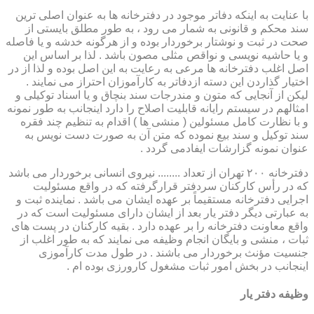
با عنایت به اینکه دفاتر موجود در دفترخانه ها به عنوان اصلی ترین
سند محکم و قانونی به شمار می رود ، به طور مطلق بایستی از
صحت در ثبت و نوشتار برخوردار بوده و از هرگونه خدشه و یا فاصله
و یا حاشیه نویسی و نواقص مثلی مصون باشد . لذا بر اساس این
اصل اغلب دفترخانه ها مرعی به رعایت به این اصل بوده و لذا از در
اختیار گذاردن این دسته ازدفاتر به کارآموزان احتراز می نمایند .
لیکن از آنجایی که متون و مندرجات سند بنچاق و یا اسناد توکیلی و
امثالهم در سیستم رایانه قابلیت اصلاح را دارد اینجانب به طور نمونه
و با نظارت کامل مسئولین ( منشی ها ) اقدام به تنظیم چند فقره
سند توکیل و سند بیع نموده که متن آن به صورت دست نویس به
عنوان نمونه گزارشات ایفادمی گردد .
دفترخانه ۲۰۰ تهران از تعداد ........ نیروی انسانی برخوردار می باشد
که در رأس کارکنان سردفتر قرارگرفته که در واقع مسئولیت
اجرایی دفترخانه مستقیماً بر عهده ایشان می باشد . نماینده ثبت و
به عبارتی دیگر دفتر یار بعد از ایشان دارای مسئولیت است که در
واقع معاونت دفترخانه را بر عهده دارد . بقیه کارکنان در پست های
ثبات ، منشی و بایگان انجام وظیفه می نمایند که به طور اغلب از
جنسیت مؤنث برخوردار می باشند . در طول مدت کارآموزی
اینجانب در بخش امور ثبات مشغول کارورزی بوده ام .
وظیفه دفتر یار