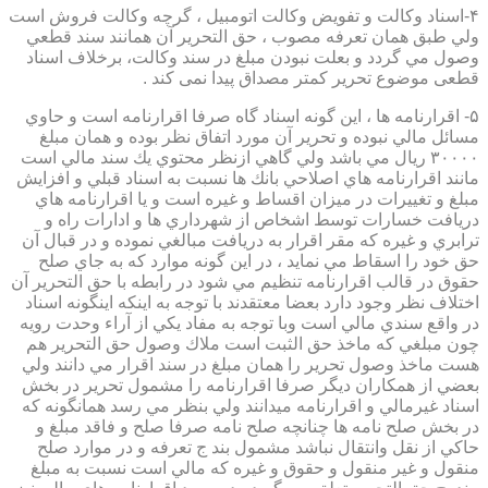
۴-اسناد وكالت و تفويض وكالت اتومبيل ، گرچه وكالت فروش است
ولي طبق همان تعرفه مصوب ، حق التحرير آن همانند سند قطعي
وصول مي گردد و بعلت نبودن مبلغ در سند وكالت، برخلاف اسناد
قطعی موضوع تحریر کمتر مصداق پیدا نمی کند .
۵- اقرارنامه ها ، اين گونه اسناد گاه صرفا اقرارنامه است و حاوي
مسائل مالي نبوده و تحرير آن مورد اتفاق نظر بوده و همان مبلغ
۳۰۰۰۰ ريال مي باشد ولي گاهي ازنظر محتوي يك سند مالي است
مانند اقرارنامه هاي اصلاحي بانك ها نسبت به اسناد قبلي و افزايش
مبلغ و تغييرات در ميزان اقساط و غيره است و يا اقرارنامه هاي
دريافت خسارات توسط اشخاص از شهرداري ها و ادارات راه و
ترابري و غيره كه مقر اقرار به دريافت مبالغي نموده و در قبال آن
حق خود را اسقاط مي نمايد ، در اين گونه موارد كه به جاي صلح
حقوق در قالب اقرارنامه تنظيم مي شود در رابطه با حق التحرير آن
اختلاف نظر وجود دارد بعضا معتقدند با توجه به اينكه اينگونه اسناد
در واقع سندي مالي است وبا توجه به مفاد يكي از آراء وحدت رويه
چون مبلغي كه ماخذ حق الثبت است ملاك وصول حق التحرير هم
هست ماخذ وصول تحرير را همان مبلغ در سند اقرار مي دانند ولي
بعضي از همكاران ديگر صرفا اقرارنامه را مشمول تحرير در بخش
اسناد غيرمالي و اقرارنامه ميدانند ولي بنظر مي رسد همانگونه كه
در بخش صلح نامه ها چنانچه صلح نامه صرفا صلح و فاقد مبلغ و
حاكي از نقل وانتقال نباشد مشمول بند ج تعرفه و در موارد صلح
منقول و غير منقول و حقوق و غيره كه مالي است نسبت به مبلغ