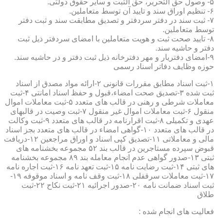
۵- وصول حق التحریر، حق الثبت و سایر حقوق دولتی.
۶- تنظیم اوراق سند و تایید آن توسط متعاملین.
۷- ثبت سند در دفتر سردفتر و تصدیق مطابقت سند و ثبت دفتر
توسط متعاملین.
۸- تایید صحت ثبت و هویت متعاملین با امضای سردفتر ذیل ثبت
دفتر و حاشیه سند.
۹-امضای دفتریار و مهر دفترخانه ذیل ثبت دفتر و در حاشیه سند.
حوزه وظایف دفاتر اسناد رسمی
۱-ثبت اسناد مطابق مقررات قانونی ۲-ارائه مواد مصدق از اسناد
ثبت شده ۳-تصدیق صحت امضاء،قبول و حفظ اسناد امانتی ۴-ثبت
معاملات شرطی و رهنی در قالب های متعدد ۵-ثبت معاملات اموال
منقول ۶-ثبت معاملات اموال غیر منقول ۷-ثبت وصیت در قالبهای
عهدی و تکمیلی ۸-ثبت اقرارنامه در قالب های متعدد ۹-ثبت وکالت
در قالب های متعدد ۱۰-گواهی امضاء در قالب های متعدد بجز اسناد
مالی و معاملاتی ۱۱-تصدیق کپی اسناد و اوراق مراجعین ۱۲-دریافت
قبوض سپرده مستاجرین در قالب بند ۵۲ مجموعه بخشنامه های
ثبتی ۱۳-صدور گواهی عدم انجام معامله بند ۸۹ مجموعه بخشنامه
های ثبتی ۱۴-ثبت رضایت نامه ۱۵-ثبت تعهد نامه ۱۶-ثبت اجاره نامه
۱۷-ثبت معاملات سرقفلی ۱۸-ثبت وقف نامه و اسناد موقوفه ۱۹-
ثبت اسناد ضمانت نامه ۲۰-صدور اجرائیه ۲۱-ثبت نکاح ۲۲-ثبت
طلاق
فعالیت های انجام شده :