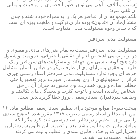
تسبیب و اتلاف را هم نمی توان بطور انحصاری از موجبات و مبانی
آن تلقی نمود؛
بلکه مجموعه ای از عناصر هر یک را به همراه خود داشته و چون
منشأ ایجاد آن «قانون» بوده دارای ترکیب و ماهیت ویژه ای است
که با سایر وجوه مسئولیت مدنی متفاوت است.
مسئولیت مدنی سردفتر
مسئولیت مدنی سردفتر نسبت به تمام ضررهای مادی و معنوی و
در برابر تمامی اشخاص اعم از حقیقی یا حقوقی، عمومیت و شمول
دارد.هیچ گونه تناسبی بین تعهدات و مسئولیت های سردفتر از یک
طرف و حقوق و مزایای وی از طرف دیگر در قیاس با سایر مشاغل
حرفه ای وجود ندارد!مسؤولیت مدنی سردفتر اسناد رسمی چیزی
فراتر از مسؤولیتهای اداری اوست.در صورت بروز تقصیر یا حتی
خطایی ساده و ورود خسارت، وی مجبور به جبران آن در حق
اشخاص زیاندیده است و با توجه کثرت و پیچیدگی های تکالیف و
وظایف سردفتران اسناد رسمی، بروز خطا گریزناپذیر است.
مبحث سوم): موانع موجود برای تنظیم اسناد رسمی مطابق ماده ۱۶
آیین نامه دفاتر اسناد رسمی مصوب ۱۳۱۷ مقرر شده که هیچ سندی
را نمی توان، تنظیم و در دفاتر اسناد رسمی ثبت کرد مگر آنکه
موافق مقررات و قانون باشد، بعد از تصویب این قانون سردفتران و
دفتریارانی که برخلاف قانون سندی را تنظیم و ثبت می کردند
متخلف محسوب می شدند.