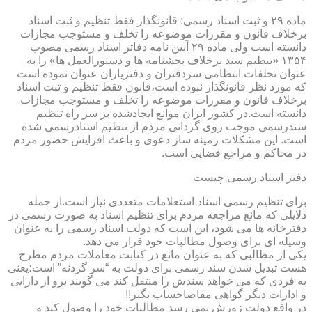
ماده ۲۹ و ثبت اسناد رسمی: قانونگذار فقط تنظیم و ثبت اسناد
برخلاف قانون و مقررات موضوعه را تخلف و مستوجب مجازات
دانسته است ولی ماده ۲۹ آیین نامه دفاتر اسناد رسمی مصوب
۱۳۵۴ «تنظیم سند برخلاف بخشنامه ها و دستورالعمل ها» را به
عنوان تخلفات انتظامی سردفتران و دفتریاران عنوان نموده است
که مورد نظر قانونگذار نبوده است،قانون فقط تنظیم و ثبت اسناد
برخلاف قانون و مقررات موضوعه را تخلف و مستوجب مجازات
دانسته است.در کشور ایران موانع ایجادشده بر سر راه تنظیم
سندرسمی موجب روی گردانی مردم از تنظیم اسنادرسمی شده
است. این مشکلات زمینه ساز دعوی و باعث افزایش حضور مردم
در محاکم و مراجع قضایی است.
دفتر اسناد رسمی چیست
برای تنظیم رسمی اسناد استعلامات متعددی نیاز است.از جمله
دلایلی که مانع مراجعه مردم برای تنظیم اسناد به صورت رسمی در
دفترخانه ها می شود، این است که دولت اسناد رسمی را به عنوان
وسیله ای برای وصول مطالبات خود قرار می دهد.
یکی از مطالبی که به عنوان مانع در کتابت معاملات مردم مطرح
هست تبدیل شدن سند رسمی برای دولت به “سر گردنه” است؛یعنی
به فردی که می خواهد سندش را منتقل کند می گویند برو از دارایی
و ادارات دیگر گواهی مفاصاحساب بگیر!!
در واقع دولت زورش نمی رسد مطالبات خود را وصول کند و