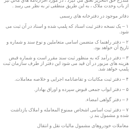
مندرج حق التحرير تعلق مي گيرد ، در مورد اقرارنامه هاي مالي نيز
از باب وحدت ملاک ، به این طریق منطقی تر به نظر می رسد .
دفاتر موجود در دفترخانه های رسمی
۱ – یک نسخه دفتر ثبت اسناد که پلمپ شده و اسناد در آن ثبت می
شود.
۲ – دفتر راهنما ک متضمن اسامی متعاملین و نوع سند و شماره و
تاریخ آن خواهد بود.
۳ – دفتر درآمد که به منظور ثبت سند مقرر است و شماره قبض
هزینه های مزبور در آن قید می شود این دفتر از طرف سازمان ثبت
پلمپ خواهد شد.
۴ – دفتر ثبت مکاتبات و تقاضانامه اجرایی و خلاصه معاملات.
۵ – دفتر ابواب جمعی قبوض سپرده و اوراق بهادار.
۶ – دفتر گواهی امضاء.
۷ – دفتر ثبت اسامی اشخاص ممنوع المعامله و املاک بازداشت
شده و مشمول بند ز.
معاملات خودروهای مشمول مالیات نقل و انتقال