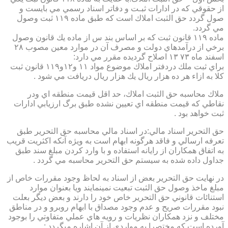
از حقوقي كه در ادارات ثبـت و دفاتر اسناد رسمي مي بايست و
صول گردد حق الثبت املاك است كه طبق ماده ۱۱۹ ثبت وصول
مي گردد.
ماده ۱۱۹ قانون ثبت كه بر اساس بند س از ماده يك قانون وصول
برخي از درآمدهاي دولت و مصرف آن در موارد معين مصوب ۲۸
اسفند ماه ۷۳ ۱۳ اصلاح گرديده مقرر مي دارد:
براي ثبت ملك دردفتر املاك موضوع مواد ۱۱ و۱۲و۱۱۹ قانون ثبت
كلا به ازاء هر ده هزار ريال يك هزار ريال دريافت مي شود .
ملاك محاسبه حق الثبت املاك، حد اقل قيمت منطقه اي ودر
نقاطي كه قيمت منطقه اي تعيين نشده طبق برگ ارزيابي ادارات
ثبت خواهد بود .
حق التحرير اسناد مالي:در اسناد مالي محاسبه حق التحرير طبق
تعرفه ارسالي و فاقد هرگونه ابهام است به ويژه آنكه اكثريت قريب
به اتفاق همكاران از رايانه استفاده و با وارد كردن مبلغ سند طبق
جداول داده شده به سيستم حق التحرير محاسبه مي گردد .
در نهايت حق التحرير بعض از اسناد به لحاظ وجود مقررات خاص از
مبلغ ماخذ وصول حق الثبت تبعيت نمينمايند ويا بعنوان موارد
استنائات قانوني حق التحرير خاص خود را دارند و بعض ديگر بعلت
نبود مقررات صريح و عدم وجود مصداق با ابهام روبرو و در مناطق
مختلف و نزد همكاران نظريات و رويه هاي عملي متفاوتي را بوجود
آورده است كه مختصرا به مواردي از آن اشاره ميگردد :