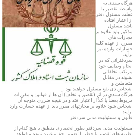
هرگاه سندی به
واسطه تقصیر یا
غفلت مسئول دفتر
از اعتبار افتاده
باشد مسئول
مذکور باید علاوه بر
مجازات های
مقرر، از عهده کلیه
خسارات وارده نیز
برآید.
سردفترانی که در
انجام وظایف خود
مرتکب تخلفاتی
بشوند در مقابل
متعاملین و
اشخاص ذی نفع مسئول خواهند بود .
هرگاه سندی در اثر (تقصیر یا تخلف) آن ها از قوانین و مقررات
مربوط بعضاً یا کلاً از اعتبار افتد و در نتیجه ضرری متوجه آن
اشخاص شود علاوه بر مجازتهای مقرر باید از عهده خسارت وارد
برآیند.
قانون و مسئولیت مدنی سردفتر
مسئولیت مدنی سردفتر بطور انحصاری منطبق با هیچ کدام از
نظریه های تقصیر یا خطر یا تضمین حق و غیره نبوده و قواعد