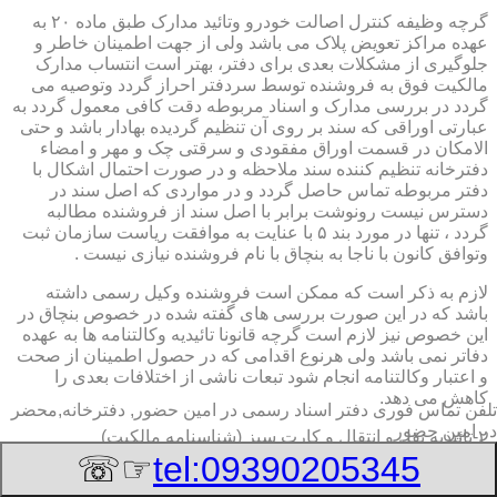
گرچه وظیفه کنترل اصالت خودرو وتائید مدارک طبق ماده ۲۰ به
عهده مراکز تعویض پلاک می باشد ولی از جهت اطمینان خاطر و
جلوگیری از مشکلات بعدی برای دفتر، بهتر است انتساب مدارک
مالکیت فوق به فروشنده توسط سردفتر احراز گردد وتوصیه می
گردد در بررسی مدارک و اسناد مربوطه دقت کافی معمول گردد به
عبارتی اوراقی که سند بر روی آن تنظیم گردیده بهادار باشد و حتی
الامکان در قسمت اوراق مفقودی و سرقتی چک و مهر و امضاء
دفترخانه تنظیم کننده سند ملاحظه و در صورت احتمال اشکال با
دفتر مربوطه تماس حاصل گردد و در مواردی که اصل سند در
دسترس نیست رونوشت برابر با اصل سند از فروشنده مطالبه
گردد ، تنها در مورد بند ۵ با عنایت به موافقت ریاست سازمان ثبت
وتوافق کانون با ناجا به بنچاق با نام فروشنده نیازی نیست .
لازم به ذکر است که ممکن است فروشنده وکیل رسمی داشته
باشد که در این صورت بررسی های گفته شده در خصوص بنچاق در
این خصوص نیز لازم است گرچه قانونا تائیدیه وکالتنامه ها به عهده
دفاتر نمی باشد ولی هرنوع اقدامی که در حصول اطمینان از صحت
و اعتبار وکالتنامه انجام شود تبعات ناشی از اختلافات بعدی را
کاهش می دهد.
تلفن تماس فوری
دفتر اسناد رسمی در امین حضور, دفترخانه,محضر
در امین حضور
۲-تائیدیه نقل و انتقال و کارت سبز (شناسنامه مالکیت)
☞☏
tel:09390205345
برگ تائیدیه نقل و انتقال صادره از مراکز تعویض پلاک حاوی
مشخصات کامل خودرو اعم از نوع ، سیستم ، مدل ، رنگ ، شماره