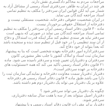
مراجعات مردم به محاکم دادگستری نقش دارند.
هر چند در ایران به ظاهر، سردفتری اسناد رسمی از مشاغل آزاد به
شمار می آید لکن قوانین ایران سردفتر را مکلف به تنظیم تمامی
اسناد مراجعه کنندگان می نماید.
در ایران شخصیت حقوقی دفترخانه، شخصیت مستقلی نیست و
دفترخانه از استقلال حقوقی برخوردار نیست.
ماده ۳۰ قانون دفاتر اسناد رسمی ایران سردفتر را مکلف به تنظیم
تمامی اسناد مراجعه کنندگان می نماید در صورتی که بدیهی است
سردفتر نباید هر سندی تنظیم کند مگر اینکه قدرت استدلال و دفاع
از آن سند تنظیمی را در خود قبل از تنظیم سند دیده و سنجیده باشد
که بعداً بتواند از خود دفاع کند.
سردفتر:اداره امور دفترخانه بعهده شخصی است که بنا به پیشنهاد
سازمان ثبت اسناد و املاک کشور با جلب نظر مشورتی کانون
سردفتران و دفتریاران تعیین شده و سردفتر نامیده می شود. ماده
۲۱ قانون دفاتر اسناد رسمی تأکید می کند که همه «مسئولیت های
دفترخانه بر عهده سردفتر است».
دفتریار :دفتریار سمت معاونت دفترخانه و نمایندگی سازمان ثبت را
دارا می باشد.طبق ماده ۳ قانون دفاتر اسناد رسمی هر دفترخانه
علاوه بر یک دفتریار می تواند یک دفتریار دوم هم داشته باشد.
چگونه یک دفتریار می تواند سردفتر شود ؟
دفتریار اصیل میتواند بعد از سه یا هفت سال سابقه دفتریاری،
سردفتر شوند.
دفتریار برابر مقررات قانون دفاتر اسناد رسمی و با پیشنهاد