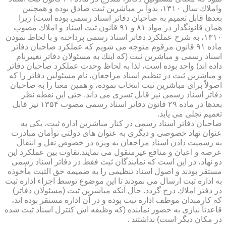
واملاك سال ۱۳۱۰، بدواً بر مباشرین ثبت صادق بوده و همچنین
بعدها قابل تعمیم به صاحبان دفاتر اسناد رسمی بوده است) زیرا
همان قانونگذار در مواد ۸۱ و ۹۱ قانون ثبت اسناد و املاك مصوب
۱۳۱۰، به شرح عملكرد دفاتر اسناد رسمی پرداخته و با لحاظ نمودن
ماده ۹۱ قانون مرقوم متوجه می شویم كه عملكرد صاحبان دفاتر
اسناد رسمی و مباشرین ثبت (كه اینك به مسئولان دفاتر تغییرنام
داده اند) واحد بوده است، لذا به لحاظ وحدت عملكرد صاحبان دفاتر
و مباشرین ثبت در تنظیم اسناد مراجعان، نام مسئولین دفاتر را كه
اصولاً برای مباشرین ثبت انتخاب نموده، و همین معنا را به صاحبان
دفاتر اسناد رسمی نیز قابل تسری می داند. حتی این نقطه نظر
بعدها در ماده ۲۹ قانون دفاتر اسناد رسمی مصوب ۱۳۵۴ نیز قابل
تعمیم تجلی می یابد.
صاحبان دفاتر اسناد رسمی در كنار مباشرین اداره ثبت، یكی به
عنوان نهاد خصوصی و دیگری به عنوان های دولتی توأمان مبادرت
به رسمیت دادن اسناد مراجعان به ویژه در خصوص نقل و انتقال
عرصه و اعیان و منافع غیرمنقول می نمایند.تفاوت بین عملكرد این
دو نهاد، در این است كه نمایندگان ثبت فقط در دفاتر اسناد رسمی
مستقر بودند و اصول اسناد تنظیمی را به ضمیمه حق الثبت مأخوذه
به اداره ثبت ارسال می نمودند تا این موضوع توسط اجزاء اداره ثبت
در دفتر املاك درج گردد. حال آنكه مباشرین ثبت (مسئولان دفاتر)
كه كارمندان موظف اداره ثبت بوده و در آن اداره مستقر بوده اند،
قاعدتاً نیازی به حضور نماینده (كه وظیفه اش كنترل اسناد ثبت شده
در مكان دیگر است) نداشتند .