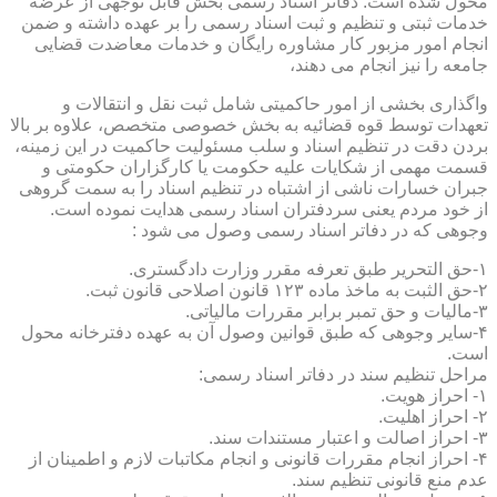
محول شده است. دفاتر اسناد رسمی بخش قابل توجهی از عرضه
خدمات ثبتی و تنظیم و ثبت اسناد رسمی را بر عهده داشته و ضمن
انجام امور مزبور کار مشاوره رایگان و خدمات معاضدت قضایی
جامعه را نیز انجام می دهند،
واگذاری بخشی از امور حاکمیتی شامل ثبت نقل و انتقالات و
تعهدات توسط قوه قضائیه به بخش خصوصی متخصص، علاوه بر بالا
بردن دقت در تنظیم اسناد و سلب مسئولیت حاکمیت در این زمینه،
قسمت مهمی از شکایات علیه حکومت یا کارگزاران حکومتی و
جبران خسارات ناشی از اشتباه در تنظیم اسناد را به سمت گروهی
از خود مردم یعنی سردفتران اسناد رسمی هدایت نموده است.
وجوهی که در دفاتر اسناد رسمی وصول می شود :
۱-حق التحریر طبق تعرفه مقرر وزارت دادگستری.
۲-حق الثبت به ماخذ ماده ۱۲۳ قانون اصلاحی قانون ثبت.
۳-مالیات و حق تمبر برابر مقررات مالیاتی.
۴-سایر وجوهی که طبق قوانین وصول آن به عهده دفترخانه محول
است.
مراحل تنظیم سند در دفاتر اسناد رسمی:
۱- احراز هویت.
۲- احراز اهلیت.
۳- احراز اصالت و اعتبار مستندات سند.
۴- احراز انجام مقررات قانونی و انجام مکاتبات لازم و اطمینان از
عدم منع قانونی تنظیم سند.