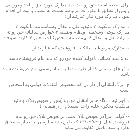
برای تنظیم اسناد خودرو ابتدا باید مدارک مورد نیاز را اخذ و بررسی
و پس از تطابق با مقررات مربوطه نسبت به تنظیم و ثبت ان اقدام
نمود ، مدارک مورد نیاز عبارتند از :
۱-مدارک مالکیت ۲-تائیدیه نقل وانتقال وشناسنامه مالکیت ۳-
مدارک هویتی وشخصی ونظام وظیفه ۴-عوارض سالیانه خودرو ۵-
مالیات نقل و انتقال ۶- بیمه نامه شخص ثالث معتبر ۷-کارت سوخت
۱- مدارک مربوط به مالکیت فروشنده که عبارتند از
الف: سند کمپانی یا تولید کننده خودرو که باید بنام فروشنده باشد
ب: بنچاق رسمی که از طرف دفاتر اسناد رسمی بنام فروشنده شده
باشد
ج : برگ انتقالی از دارائی که مخصوص انتقالات دولتی به اشخاص
است
د: اجرائیه دادگاه ها بر انتقال خودرو (پس از تعویض پلاک و تائید
مالکیت محکوم علیه واخذ استعلام از راهنمائی )
ه- گواهی مراکز تعویض پلاک مبنی بر تعویض پلاک خودرو بنام
فروشنده قبل از ۲۳/۰۷/۸۴ که طبق تائید سازمان ثبت نیاز به بنچاق
ندارد و سند ماقبل کفایت می نماید.