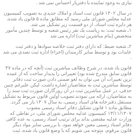
نیازی به وجود نماینده یا دفتریار احساس نمی شد .
در سال ۱۳۰۲ قانون ثبت اسناد و املاك جدیدی به تصویب كمیسیون
عدلیه مجلس شورای ملی رسید كه مطابق ماده ۵ قانون یاد شده،
هر دایره ثبت اسناد، از دو قسمت زیر تشكیل می شد.
۱ـ شعبه ثبت: به ریاست یك نفر رئیس شعبه و توسط چندین مأمور
متخصص (بنام مباشرین ثبت) اداره می شد
۲ـ شعبه ضبط: كه دارای دفتر ثبت خلاصه سوادها و دفتر ثبت
عایدات بود و توسط سایر كارمندان (اجزاء) اداره ثبت تصدی می شد
.
قانون یاد شده، در شرح وظائف مباشرین ثبت (آنچه كه در ماده ۴۷
قانون سابق مندرج شده بود) تغییراتی را پدیدار ساخت كه از عمده
ترین تغییرات آن می توان به لغو ضمنی دادن صورت ثبت دفاتر
توسط مباشرین ثبت به متقاضیان اشاره داشت. لیكن علیرغم چنین
حذفی، در عمل مباشرین ثبت در آن روزگاران صورت ثبت سند را
به متقاضیان، ارائه می نمودند.تصویب اولین قانون مربوط به تشكیل
مستقل دفترخانه های اسناد رسمی، به سال ۱۳۰۷ باز می گردد.
مطابق ماده ۱ قانون تشكیل دفاتر اسناد رسمی مصوب
۱۳/۱۱/۱۳۰۷ كمیسیون عدلیه مجلس شورای ملی، در نقاطی كه
وزارت عدلیه مقتضی بداند برای ترتیب اسناد رسمی، به عده كافی
دفاتر اسناد رسمی معین خواهد نمود. با بررسی سایر مواد دیگر
قانون مرقوم، متوجه می شویم كه با وضع قانون یاد شده، ثبت