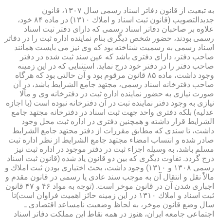
به تبعیت از قانون دفاتر اسناد رسمی سال ۱۳۰۷، قانون
جدیدالتصویب (قانون ثبت اسناد و املاك ۱۳۱۰) در ماده ۸۴ خود،
علاوه بر صاحبان دفاتر اسناد رسمی كه دارای دفتر ثبت اسناد
رسمی بودند، حضور شخص دیگری بنام نماینده اداره ثبت را در دفاتر
اسناد رسمی به رسمیت شناخته بود كه وی نیز می بایست همانند
صاحب دفتر، دارای دفتری باشد كه عین سند ثبت شده در دفتر
صاحب دفتر را در دفتر خود درج نماید. استثنایی كه در این زمینه
وجود داشت، ماده ۸۵ قانون مرقوم بود و آن حالتی بود كه هرگاه
صاحب دفترخانه اسناد رسمی، مجتهد جامع الشرایط باشد، در آن
صورت نیازی به حضور نماینده اداره ثبت در دفترخانه وی و مآلا
نیازی به وجود دفتر نماینده ثبت در آن دفترخانه نبوده است (با اجازه
عدلیه) بلكه دفتری واحد جهت ثبت اسناد در دفترخانه مجتهد جامع
الشرایط قرار داشته و همچنین دفتری در اداره ثبت محل وجود
داشت، تا سندی كه مطابق مقررات از دفتر مجتهد جامع الشرایط
صادر شده و انتساب امضاء مجتهد جامع الشرایط از نظر اداره ثبت
مسلم باشد، به وسیله اجزاء ثبت در دفتر موجود در اداره ثبت نیز
درج گردد. تفاوت دیگری كه بین دو قانون یاد شده (قانون ثبت اسناد
رسمی ۱۳۰۸ و ۱۳۱۰) وجود داشت، بحث اختیاری بودن ثبت املاك و
مالاً نقل و انتقال آن به موجب سند عادی یا رسمی در قانون مقدم و
اجباری شدن آن در قانون موخر است. (توجه به مواد ۴۶ و ۴۷ قانون
ثبت اسناد و املاك ۱۳۱۰ در این زمینه حائز اهمیت فراوان است)تا
سال وضع قانون موخر، به لحاظ وضعیت نامساعد اقتصادی ـ
اجتماعی جامعه ایران، هنوز در همه نقاط این مملكت دفاتر اسناد