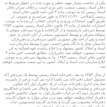
یكی از مناصب بسیار مهم، خطیر و مورد بحث در حقوق مربوط به
دفاتر اسناد رسمی، منصب دفتر یاری است. برخلاف سران دفاتر
اسناد رسمی كه به موجب ماده ۳ آئین نامه قانون دفاتر اسناد
رسمی (اصلاحی ۲۷/۱۱/۱۳۶۰) به طور سراسری و عمومی، از
طریق آگهی، امتحانات ورودی و اختبار، انتخاب گردیده یا به موجب
اختیارات حاصله از ماده ۶۹ قانون دفاتر اسناد رسمی مصوب ۱۳۵۴
توسط سردفتر بازنشسته و از كارافتاده یا ورثه سردفتر متوفی یا
متوفاه معرفی و توسط كمیسیون منتخب از آنان اختبار به عمل
آمده و پس از اخذ نظر مشورتی كانون سردفتران و دفتریاران،
دادستان محل یا دادگاه بخش (حسب مورد) توسط سازمان ثبت
اسناد و املاك كشور پیشنهاد و با ابلاغ ریاست قوه قضائیه به این
سمت منصوب خواهند شد. دفتریاران، مطابق قسمت اخیر ماده ۳
قانون دفاتر اسناد رسمی ۱۳۵۴، بنا به پیشنهاد سردفتر و به موجب
ابلاغ سازمان ثبت اسناد و املاك كشور به این سمت منصوب خواهند
شد .
از سال ۱۳۵۴ به بعد، دفترخانه اسناد رسمی توسط یك سردفتر (كه
مسئول اصلی دفترخانه می باشد) اداره می گردد و غیر از نامبرده،
سازمان اداری دفترخانه مركب از یك دفتریار اول (كه معاون
سردفتر و نماینده سازمان ثبت اسناد واملاك می باشد) و عنداللزوم
یك دفتریار دوم (كه در غیاب دفتریار اول، به عنوان جانشین قانونی
دفتریار انجام وظیفه خواهد نمود و در سایر موارد به عنوان كارمند
دفترخانه محسوب می گردد) و تعدادی كارمند (سندنویس، ثبات
واپراتور كامپیوتر و كارمند خدماتی) خواهد بود .