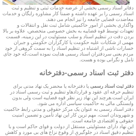
دفاتر اسناد رسمی بخشی از عرضه خدمات ثبتی و تنظیم و ثبت
اسناد رسمی را بر عهده داشته و ضمناً کار مشاوره رایگان و خدمات
معاضدت قضایی جامعه را نیز انجام می دهند.
واگذاری بخشی از امور حاکمیتی شامل ثبت نقل و انتقالات و
تعهدات توسط قوه قضاییه به بخش خصوصی متخصص، علاوه بر بالا
بردن دقت در تنظیم اسناد و سلب مسئولیت در این زمینه، قسمت
مهمی از شکایات علیه حکومت یا کارگزاران حکومتی و جبران
خسارات ناشی از اشتباه در تنظیم اسناد را به سمت گروهی از خود
مردم یعنی سردفتران اسناد رسمی هدایت نموده است،که خود جای
تامل و نگرانی بوده و هست.
دفتر ثبت اسناد رسمی-دفترخانه
دفتر ثبت اسناد رسمی
یا دفترخانه یا محضر یک نهاد مدنی برای
تنظیم حرفه ای عقود و قراردادهاو تنظیم و ثبت رسمی اسناد در
ایران است.هرچند این نهاد زیر نظر قوه قضاییه است ولی بدون
وابستگی مالی به حاکمیت سیاسی اداره می شود.
دفتر اسناد رسمی به عنوان یک مرکز حقوقی و مدنی رابط حاکمیت
و شهروندان است، مهم ترین کار این نهاد تأمین و تضمین امنیت
حقوقی و اقتصادی جامعه است.
این نهاد دارای مسئولیتی مستقل از دولت و قوای حاکم است و با
تنظیم دقیق اسناد در جلوگیری از وقوع نزاع های بی مورد و کاهش