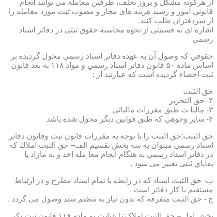
از هرگونه مشکل و بروز تخلف، طرفین معامله می توانند انجام
قانونی امور و رسید هزینه های مجاز و مصوب ثبت مورد معامله را
از سردفتران طلب کنند.
اشاره ای به قسمتی از نحوه محاسبه حقوق ثبتی در دفاتر اسناد
رسمی
حقوقي كه وصول آن به عهده دفاتر اسناد رسمي محول گرديده بر
اساس ماده ۵۰ قانون دفاتر اسناد رسمي و مواد ۱۱۸ به بعد قانون
ثبت احصاء گرديده است كه عبارتند از :
حق الثبت
۲- حق التحرير
۳- ماليا ت طبق مقررات مالياتي
۴- ساير وجوهي كه طبق قوانين ديگر محول شده باشد
حق الثبت:حق الثبت را با توجه به مقررات قانون ثبت وقانون دفاتر
اسناد رسمي ميتوان به سه بخش تقسيم الف– حق الثبت املاك كه
در دفاتر اسناد رسمي به هنگام انجام معا مله اخذ و به مازاد يا
بقاياي ثبتی تعبیر می شود .
ب- حق الثبت اسناد كه در رابطه با تمام اسناد مطرح و در ارتباط
مستقيم با كار دفاتر است .
ج - حق الثبت متفرقه كه بدون نياز به تنظیم سند وصول می گردد .
بخش اول – حق الثبت املاک:با عنايت به ماده ۱۱۸ قانون ثبت يكي