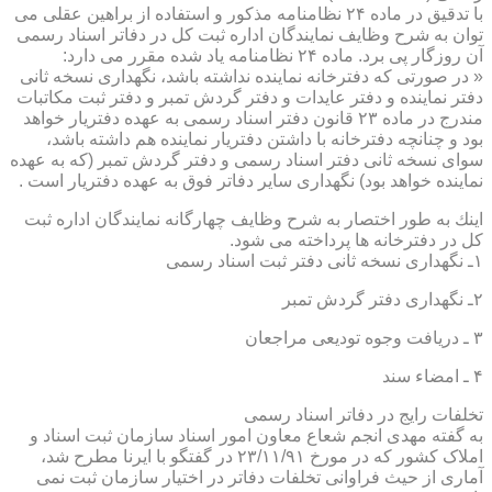
با تدقیق در ماده ۲۴ نظامنامه مذكور و استفاده از براهین عقلی می
توان به شرح وظایف نمایندگان اداره ثبت كل در دفاتر اسناد رسمی
آن روزگار پی برد. ماده ۲۴ نظامنامه یاد شده مقرر می دارد:
« در صورتی كه دفترخانه نماینده نداشته باشد، نگهداری نسخه ثانی
دفتر نماینده و دفتر عایدات و دفتر گردش تمبر و دفتر ثبت مكاتبات
مندرج در ماده ۲۳ قانون دفتر اسناد رسمی به عهده دفتریار خواهد
بود و چنانچه دفترخانه با داشتن دفتریار نماینده هم داشته باشد،
سوای نسخه ثانی دفتر اسناد رسمی و دفتر گردش تمبر (كه به عهده
نماینده خواهد بود) نگهداری سایر دفاتر فوق به عهده دفتریار است .
اینك به طور اختصار به شرح وظایف چهارگانه نمایندگان اداره ثبت
كل در دفترخانه ها پرداخته می شود.
۱ـ نگهداری نسخه ثانی دفتر ثبت اسناد رسمی
۲ـ نگهداری دفتر گردش تمبر
۳ ـ دریافت وجوه تودیعی مراجعان
۴ ـ امضاء سند
تخلفات رایج در دفاتر اسناد رسمی
به گفته مهدی انجم شعاع معاون امور اسناد سازمان ثبت اسناد و
املاک کشور که در مورخ ۲۳/۱۱/۹۱ در گفتگو با ایرنا مطرح شد،
آماری از حیث فراوانی تخلفات دفاتر در اختیار سازمان ثبت نمی