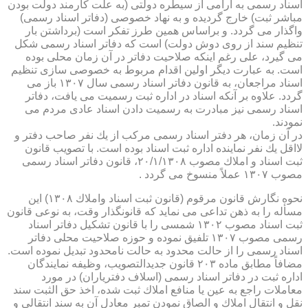
اسناد رسمی به آرامی از سیطره دولتی (به علت كارمند دولت بودن
مباشر ثبت) خارج گردیده و به نهاد خصوصی (دفاتر اسناد رسمی)
واگذار می گردد. و براساس همین طرز تفكر است (برداشتن بار
تنظیم سند از روی دوش دولت) است كه دفاتر اسناد رسمی شكل
می گیرد، علی رغم اینكه صلاحیت دفاتر در آن زمان محلی بوده
است. به عبارت دیگر اولین اقدام مربوط به خصوصی سازی تنظیم
اسناد مراجعان، به قانون دفاتر اسناد رسمی سال ۱۳۰۷ باز می
گردد. علاوه بر آنكه اسناد در اداره ثبت رسمیت می یافت، دفاتر
اسناد رسمی نیز مبادرت به رسمیت دادن اسناد عادی مردم می
نمودند.
در آن زمان، هر دفتر اسناد رسمی مركب از یك نفر صاحب دفتر و
لااقل یك نفر نماینده اداره ثبت اسناد بوده است. با تصویب قانون
ثبت اسناد و املاك مصوب ۲۰/۱/۱۳۰۸، قانون دفاتر اسناد رسمی
مصوب ۱۳۰۷ عملاً منسوخ می گردد .
نحوه نگارش قانون مرقوم (قانون ثبت اسناد واملاك ۱۳۰۸) این
مسأله را به ذهن تداعی می نماید كه قانونگذار وقت، به نوعی قانون
ثبت اسناد مصوب ۱۳۰۲ شمسی را با قانون تشكیل دفاتر اسناد
رسمی مصوب ۱۳۰۷ تلفیق نموده و حوزه صلاحیت محلی دفاتر
اسناد رسمی را از حالت محدود به حالت نامحدود تبدیل نموده است.
مضافاً مطابق ماده ۲۰۳ قانون جدیدالتصویب، وظیفه نمایندگان
اداره ثبت در دفاتر اسناد رسمی (اسلاف دفتریاران) در مورد
معاملات راجع به عین یا منافع املاك ثبت شده، اخذ حق الثبت سند
نقل و انتقال املاك و الصاق نمودن تمبر معادل آن به سند انتقالی و