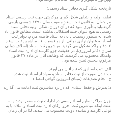
تاریخچه شكل گیری دفاتر اسناد رسمی:
نطفه اولیه و ابتدایی شكل گیری مركزیتی جهت ثبت رسمی اسناد
مراجعان، به قانون ثبت اسناد مصوب سال ۱۲۹۰ شمسی بازمی
گردد.باید یادآوری نمود كه در آن دوران، شكل اولیه دفاتر اسناد
رسمی به هیچ عنوان جنبه استقلالی نداشته است. مطابق قانون یاد
شده، به منظور رسمیت دادن به اسناد قاطبه مردم، دوایر ثبت
اسناد به عنوان نهادی دولتی، از دو قسمت ۱ ـ مباشرین ثبت اسناد
۲ـ دفتر راكد تشكیل می گردید. مباشرین ثبت اسناد (اسلاف دولتی
سران دفاتر امروزی)، در حقیقت جزو كارمندان اداره ثبت اسناد
واملاك محسوب می گردیدند كه وظایف آنان در ماده ۴۷ قانون
مرقوم،اینچنین تبیین شده بود .
الف: ثبت اسنادی كه نزد آنان می آورند.
ب: دادن صورت از ثبت دفاتر اسناد و سواد از اسناد ثبت شده.
ج: انجام تصدیقات (مبنای امروزین گواهی امضا ء
د: پذیرش و حفظ اسنادی كه در نزد مباشرین ثبت امانت می گذارند
.
چون مراكز تنظیم اسناد رسمی در ادارات ثبت مستقر بودند و به
علت اینكه مباشرین ثبت، جزو اركان اداره ثبت اسناد و املاك یا به
نوعی كارمند و نماینده دولت محسوب می شدند، لذا در آن زمان