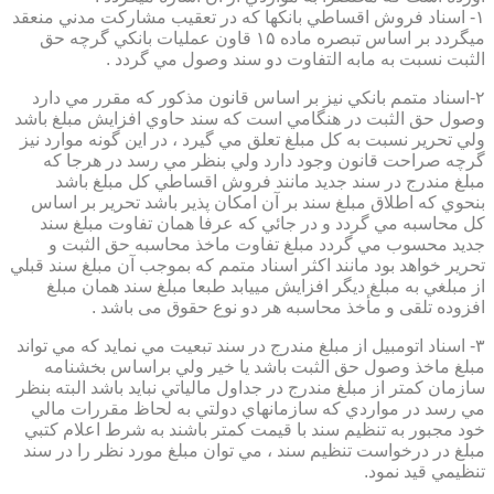
۱- اسناد فروش اقساطي بانكها كه در تعقيب مشاركت مدني منعقد
ميگردد بر اساس تبصره ماده ۱۵ قاون عمليات بانكي گرچه حق
الثبت نسبت به مابه التفاوت دو سند وصول مي گردد .
۲-اسناد متمم بانكي نيز بر اساس قانون مذكور كه مقرر مي دارد
وصول حق الثبت در هنگامي است كه سند حاوي افزايش مبلغ باشد
ولي تحرير نسبت به كل مبلغ تعلق مي گيرد ، در اين گونه موارد نيز
گرچه صراحت قانون وجود دارد ولي بنظر مي رسد در هرجا كه
مبلغ مندرج در سند جديد مانند فروش اقساطي كل مبلغ باشد
بنحوي كه اطلاق مبلغ سند بر آن امكان پذير باشد تحرير بر اساس
كل محاسبه مي گردد و در جائي كه عرفا همان تفاوت مبلغ سند
جديد محسوب مي گردد مبلغ تفاوت ماخذ محاسبه حق الثبت و
تحرير خواهد بود مانند اكثر اسناد متمم كه بموجب آن مبلغ سند قبلي
از مبلغي به مبلغ ديگر افزايش مييابد طبعا مبلغ سند همان مبلغ
افزوده تلقی و مأخذ محاسبه هر دو نوع حقوق می باشد .
۳- اسناد اتومبيل از مبلغ مندرج در سند تبعيت مي نمايد كه مي تواند
مبلغ ماخذ وصول حق الثبت باشد يا خير ولي براساس بخشنامه
سازمان كمتر از مبلغ مندرج در جداول مالياتي نبايد باشد البته بنظر
مي رسد در مواردي كه سازمانهاي دولتي به لحاظ مقررات مالي
خود مجبور به تنظيم سند با قيمت كمتر باشند به شرط اعلام كتبي
مبلغ در درخواست تنظيم سند ، مي توان مبلغ مورد نظر را در سند
تنظيمي قيد نمود.