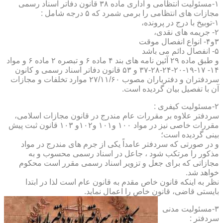
۱-مسئولیت انتظامی و اداری ماده ۳۸ قانون دفاتر اسناد رسمی
مجازات های انتظامی را برمی شمرد که ۵ درجه شامل :
۱-توبیخ با درج در پرونده،
۲- جریمه های نقدی،
۳و۴- انواع انفصال موقت
۵- انفصال دائم می باشد
و طبق ماده ۲۹ آئین نامه های بند ۴ ماده ۶ و تبصره ۲ ماده ۶ و مواد
۱۴- ۱۷-۱۹-۲۰-۲۴-۲۸-۳۷ و ۵۳ قانون دفاتر اسناد رسمی و کانون
سردفتران و دفتریاران مصوب ۲۷/۱۱/۶۰ موارد تخلفات و مجازات
آن با تفصیل بیان گردیده است.
۲-مسئولیت کیفری :
سردفتر علاوه بر مقررات عام مندرج در قانون مجازات اسلامی،
مقررات خاصی نیز در مواد ۱۰۰ و۱۰۱ و۱۰۲و ۱۰۳ قانون ثبت پیش
بینی گردیده است؛
و در صورتی که سردفتر عامداً یکی از جرم های مندرج در مواد
مذکور را مرتکب شود ، جاعل در اسناد رسمی محسوب و به
مجازاتی که برای جعل و تزویر اسناد رسمی مقرر است محکوم
خواهد شد.
نظر به اینکه قانون خاص مقدم به قانون عام است لذا در ابتدا
بایستی قاضی، قانون خاص را اعمال نماید.
۳-مسئولیت مدنی
سردفتر :