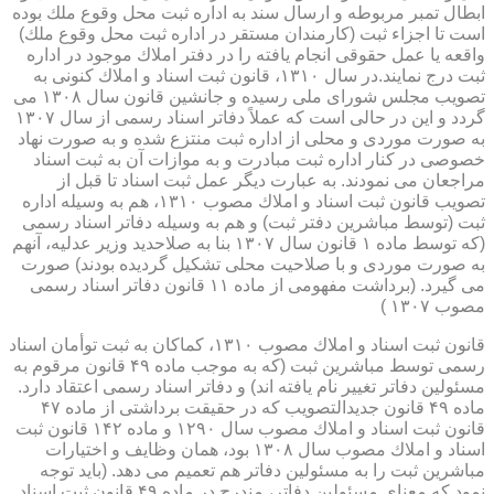
ابطال تمبر مربوطه و ارسال سند به اداره ثبت محل وقوع ملك بوده
است تا اجزاء ثبت (كارمندان مستقر در اداره ثبت محل وقوع ملك)
واقعه یا عمل حقوقی انجام یافته را در دفتر املاك موجود در اداره
ثبت درج نمایند.در سال ۱۳۱۰، قانون ثبت اسناد و املاك كنونی به
تصویب مجلس شورای ملی رسیده و جانشین قانون سال ۱۳۰۸ می
گردد و این در حالی است كه عملاً دفاتر اسناد رسمی از سال ۱۳۰۷
به صورت موردی و محلی از اداره ثبت منتزع شده و به صورت نهاد
خصوصی در كنار اداره ثبت مبادرت و به موازات آن به ثبت اسناد
مراجعان می نمودند. به عبارت دیگر عمل ثبت اسناد تا قبل از
تصویب قانون ثبت اسناد و املاك مصوب ۱۳۱۰، هم به وسیله اداره
ثبت (توسط مباشرین دفتر ثبت) و هم به وسیله دفاتر اسناد رسمی
(كه توسط ماده ۱ قانون سال ۱۳۰۷ بنا به صلاحدید وزیر عدلیه، آنهم
به صورت موردی و با صلاحیت محلی تشكیل گردیده بودند) صورت
می گیرد. (برداشت مفهومی از ماده ۱۱ قانون دفاتر اسناد رسمی
مصوب ۱۳۰۷ )
قانون ثبت اسناد و املاك مصوب ۱۳۱۰، كماكان به ثبت توأمان اسناد
رسمی توسط مباشرین ثبت (كه به موجب ماده ۴۹ قانون مرقوم به
مسئولین دفاتر تغییر نام یافته اند) و دفاتر اسناد رسمی اعتقاد دارد.
ماده ۴۹ قانون جدیدالتصویب كه در حقیقت برداشتی از ماده ۴۷
قانون ثبت اسناد و املاك مصوب سال ۱۲۹۰ و ماده ۱۴۲ قانون ثبت
اسناد و املاك مصوب سال ۱۳۰۸ بود، همان وظایف و اختیارات
مباشرین ثبت را به مسئولین دفاتر هم تعمیم می دهد. (باید توجه
نمود كه معنای مسئولین دفاتر، مندرج در ماده ۴۹ قانون ثبت اسناد