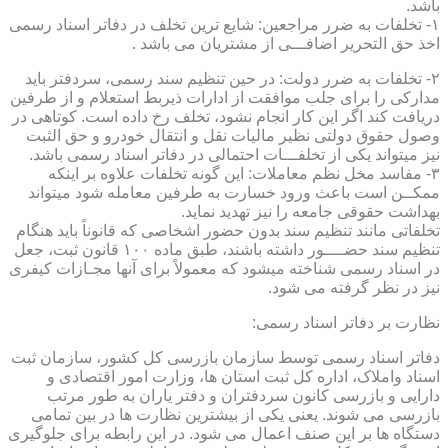
باشد.
۱- تخلفات به ضرر مراجعین: شایع ترین تخلف در دفاتر اسناد رسمی
اخذ حق التحریر اضافـــی از مشتریان می باشد .
۲- تخلفات به ضرر دولت: در حین تنظیم سند رسمی، سردفتر باید
مدارکی را برای جلب موافقت از ادارات ذیربط استعلام و از طرفین
دریافت کند اگر این کار انجام نشود، تخلف رخ داده است. کوتاهی در
وصول حقوق دولتی نظیر مالیات نقل و انتقال خودرو و حق الثبت
نیز میتواند یکی از تخلفـــات احتمالی در دفاتر اسناد رسمی باشد.
۳- مفاسد مخل نظم معاملات: این گونه تخلفات علاوه بر اینکه
ممکــن است باعث ورود خسارت به طرفین معامله شود میتواند
بهداشت حقوقی جامعه را نیز تهدید نماید.
تخلفاتی مانند تنظیم سند بدون حضور اشخاصی که قانوناً باید هنگام
تنظیم سند حضــــور داشته باشند، طبق ماده ۱۰۰ قانون ثبت، جعل
در اسناد رسمی شناخته میشود که معمولاً برای آنها مجـازات کیفری
نیز در نظر گرفته می شود.
نظارت بر دفاتر اسناد رسمی:
دفاتر اسناد رسمی توسط سازمان بازرسی کل کشور، سازمان ثبت
اسناد واملاک، اداره کل ثبت استان ها، وزارت امور اقتصادی و
دارایی و بازرسی کانون سردفتران و دفتر یاران به طور مرتب
بازرسی می شوند. یعنی یکی از بیشترین نظارت ها در بین تمامی
دستگاه ها بر این صنف اعمال می شود. در این رابطه برای جلوگیری