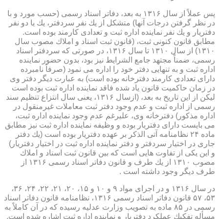
پس عملاً از سال ۱۳۱۶ به بعد، دفاتر اسناد رسمی (حسب مورد و با
در نظر گرفتن درجات آنها) متشكل از یك نفر سردفتر، یك یا دو نفر
دفتریار و یك نفر نماینده اداره ثبت و تعدادی كارمند بوده است.
مطابق قانون كنونی ثبت، (قانون ثبت اسناد و املاك مصوب سال
۱۳۱۰) از سال ۱۳۱۰ تا سال ۱۳۱۶، در صورتی كه سردفتر اسناد
رسمی، ضمناً مجتهد جامع الشرایط نیز بود، بدون حضور نماینده
اداره ثبت و به تنهایی دفتر خود را اداره می نمود (صرفاً نامبرده
دارای تعدادی كارمند دفترخانه بوده است) به عبارت دیگر دفتر وی
در زمان حاكمیت قانون یاد شده فاقد نماینده اداره ثبت بوده است
لیكن از این تاریخ به بعد، (ازسال ۱۳۱۶، یعنی سال انتزاع تنظیم سند
رسمی از اداره ثبت و عدم وجود دفتر ثبت معاملات غیرمنقول در
اداره مذكور) دفترخانه وی، علیرغم عدم وجود نماینده اداره ثبت،
می بایست دارای دفتریار بوده و وظیفه نماینده اداره ثبت نیز مطابق
ماده ۲۴ نظامنامه آتی الذكر بر عهده دفتریار بوده است (یك دفتر
جاری در اختیار سردفتر و دفتر نماینده اداره ثبت در اختیار دفتریار)
و این یكی از تفاوت هایی است كه بین قانون ثبت اسناد و املاك
مصوب ۱۳۱۰ از یك طرف و قانون دفاتر اسناد رسمی ۱۳۱۶ از
طرف دیگر وجود داشته است .
در سال ۱۳۱۶ و در اجرای مواد ۹ و ۱۰ و ۱۵، ۲۰، ۲۱، ۲۲، ۲۴، ۳۶،
۵۳، ۵۷ قانون دفاتر اسناد رسمی ۱۳۱۶، نظامنامه قانون دفاتر اسناد
رسمی در ۸۵ ماده به تصویب وزارت عدلیه رسیده كه در آن كاملاً به
مسأله تفكیك عملكرد دفتریار و نماینده اداره ثبت اشاره شده است.