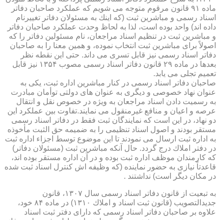
ماده ۹۱ قانون مرقوم متوجه می شویم كه عملكرد صاحبان دفاتر
اسناد رسمی و مباشرین ثبت (كه اینك به مسئولان دفاتر تغییرنام
داده اند) واحد بوده است، لذا به لحاظ وحدت عملكرد صاحبان دفاتر
و مباشرین ثبت در تنظیم اسناد مراجعان، نام مسئولین دفاتر را كه
اصولاً برای مباشرین ثبت انتخاب نموده، و همین معنا را به صاحبان
دفاتر اسناد رسمی نیز قابل تسری می داند. حتی این نقطه نظر
بعدها در ماده ۲۹ قانون دفاتر اسناد رسمی مصوب ۱۳۵۴ نیز قابل
تعمیم تجلی می یابد.
صاحبان دفاتر اسناد رسمی در كنار مباشرین اداره ثبت، یكی به
عنوان نهاد خصوصی و دیگری به عنوان های دولتی توأمان مبادرت
به رسمیت دادن اسناد مراجعان به ویژه در خصوص نقل و انتقال
عرصه و اعیان و منافع غیرمنقول می نمایند.تفاوت بین عملكرد این
دو نهاد، در این است كه نمایندگان ثبت فقط در دفاتر اسناد رسمی
مستقر بودند و اصول اسناد تنظیمی را به ضمیمه حق الثبت مأخوذه
به اداره ثبت ارسال می نمودند تا این موضوع توسط اجزاء اداره ثبت
در دفتر املاك درج گردد. حال آنكه مباشرین ثبت (مسئولان دفاتر)
كه كارمندان موظف اداره ثبت بوده و در آن اداره مستقر بوده اند،
قاعدتاً نیازی به حضور نماینده (كه وظیفه اش كنترل اسناد ثبت شده
در مكان دیگر است) نداشتند .
به تبعیت از قانون دفاتر اسناد رسمی سال ۱۳۰۷، قانون
جدیدالتصویب (قانون ثبت اسناد و املاك ۱۳۱۰) در ماده ۸۴ خود،
علاوه بر صاحبان دفاتر اسناد رسمی كه دارای دفتر ثبت اسناد