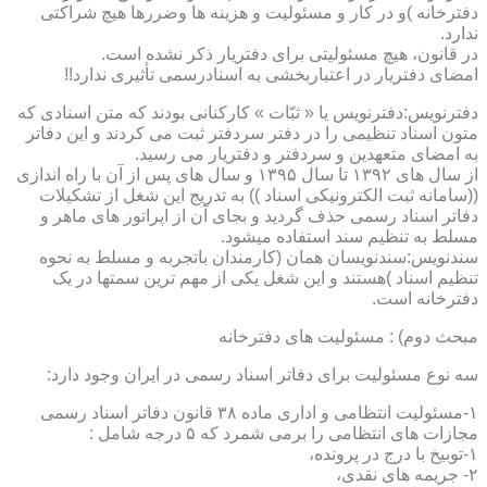
دفترخانه )و در کار و مسئولیت و هزینه ها وضررها هیچ شراکتی
ندارد.
در قانون، هیچ مسئولیتی برای دفتریار ذکر نشده است.
امضای دفتریار در اعتباربخشی به اسنادرسمی تأثیری ندارد!!
دفترنویس:دفترنویس یا « ثبّات » کارکنانی بودند که متن اسنادی که
متون اسناد تنظیمی را در دفتر سردفتر ثبت می کردند و این دفاتر
به امضای متعهدین و سردفتر و دفتریار می رسید.
از سال های ۱۳۹۲ تا سال ۱۳۹۵ و سال های پس از آن با راه اندازی
((سامانه ثبت الکترونیکی اسناد )) به تدریج این شغل از تشکیلات
دفاتر اسناد رسمی حذف گردید و بجای آن از اپراتور های ماهر و
مسلط به تنظیم سند استفاده میشود.
سندنویس:سندنویسان همان (کارمندان باتجربه و مسلط به نحوه
تنظیم اسناد )هستند و این شغل یکی از مهم ترین سمتها در یک
دفترخانه است.
مبحث دوم) : مسئولیت های دفترخانه
سه نوع مسئولیت برای دفاتر اسناد رسمی در ایران وجود دارد:
۱-مسئولیت انتظامی و اداری ماده ۳۸ قانون دفاتر اسناد رسمی
مجازات های انتظامی را برمی شمرد که ۵ درجه شامل :
۱-توبیخ با درج در پرونده،
۲- جریمه های نقدی،