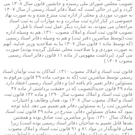
تصویب مجلس شورای ملی رسیده و جانشین قانون سال ۱۳۰۸ می
گردد و این در حالی است كه عملاً دفاتر اسناد رسمی از سال ۱۳۰۷
به صورت موردی و محلی از اداره ثبت منتزع شده و به صورت نهاد
خصوصی در كنار اداره ثبت مبادرت و به موازات آن به ثبت اسناد
مراجعان می نمودند. به عبارت دیگر عمل ثبت اسناد تا قبل از
تصویب قانون ثبت اسناد و املاك مصوب ۱۳۱۰، هم به وسیله اداره
ثبت (توسط مباشرین دفتر ثبت) و هم به وسیله دفاتر اسناد رسمی
(كه توسط ماده ۱ قانون سال ۱۳۰۷ بنا به صلاحدید وزیر عدلیه، آنهم
به صورت موردی و با صلاحیت محلی تشكیل گردیده بودند) صورت
می گیرد. (برداشت مفهومی از ماده ۱۱ قانون دفاتر اسناد رسمی
مصوب ۱۳۰۷ )
قانون ثبت اسناد و املاك مصوب ۱۳۱۰، كماكان به ثبت توأمان اسناد
رسمی توسط مباشرین ثبت (كه به موجب ماده ۴۹ قانون مرقوم به
مسئولین دفاتر تغییر نام یافته اند) و دفاتر اسناد رسمی اعتقاد دارد.
ماده ۴۹ قانون جدیدالتصویب كه در حقیقت برداشتی از ماده ۴۷
قانون ثبت اسناد و املاك مصوب سال ۱۲۹۰ و ماده ۱۴۲ قانون ثبت
اسناد و املاك مصوب سال ۱۳۰۸ بود، همان وظایف و اختیارات
مباشرین ثبت را به مسئولین دفاتر هم تعمیم می دهد. (باید توجه
نمود كه معنای مسئولین دفاتر، مندرج در ماده ۴۹ قانون ثبت اسناد
واملاك سال ۱۳۱۰، بدواً بر مباشرین ثبت صادق بوده و همچنین
بعدها قابل تعمیم به صاحبان دفاتر اسناد رسمی بوده است) زیرا
همان قانونگذار در مواد ۸۱ و ۹۱ قانون ثبت اسناد و املاك مصوب
۱۳۱۰، به شرح عملكرد دفاتر اسناد رسمی پرداخته و با لحاظ نمودن