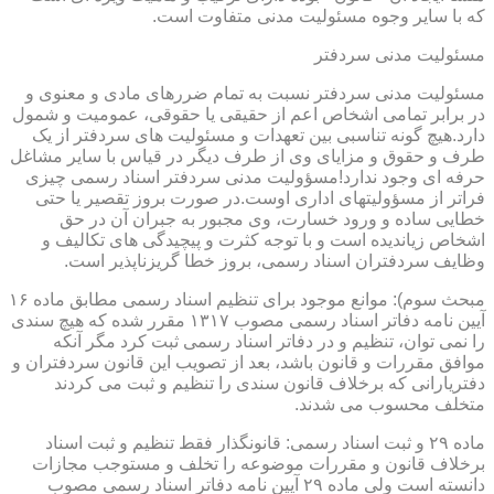
که با سایر وجوه مسئولیت مدنی متفاوت است.
مسئولیت مدنی سردفتر
مسئولیت مدنی سردفتر نسبت به تمام ضررهای مادی و معنوی و
در برابر تمامی اشخاص اعم از حقیقی یا حقوقی، عمومیت و شمول
دارد.هیچ گونه تناسبی بین تعهدات و مسئولیت های سردفتر از یک
طرف و حقوق و مزایای وی از طرف دیگر در قیاس با سایر مشاغل
حرفه ای وجود ندارد!مسؤولیت مدنی سردفتر اسناد رسمی چیزی
فراتر از مسؤولیتهای اداری اوست.در صورت بروز تقصیر یا حتی
خطایی ساده و ورود خسارت، وی مجبور به جبران آن در حق
اشخاص زیاندیده است و با توجه کثرت و پیچیدگی های تکالیف و
وظایف سردفتران اسناد رسمی، بروز خطا گریزناپذیر است.
مبحث سوم): موانع موجود برای تنظیم اسناد رسمی مطابق ماده ۱۶
آیین نامه دفاتر اسناد رسمی مصوب ۱۳۱۷ مقرر شده که هیچ سندی
را نمی توان، تنظیم و در دفاتر اسناد رسمی ثبت کرد مگر آنکه
موافق مقررات و قانون باشد، بعد از تصویب این قانون سردفتران و
دفتریارانی که برخلاف قانون سندی را تنظیم و ثبت می کردند
متخلف محسوب می شدند.
ماده ۲۹ و ثبت اسناد رسمی: قانونگذار فقط تنظیم و ثبت اسناد
برخلاف قانون و مقررات موضوعه را تخلف و مستوجب مجازات
دانسته است ولی ماده ۲۹ آیین نامه دفاتر اسناد رسمی مصوب