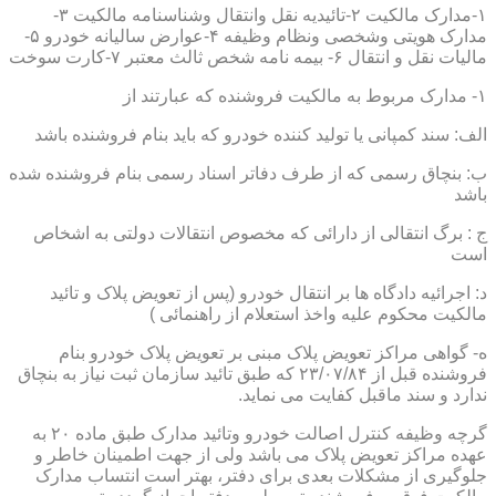
۱-مدارک مالکیت ۲-تائیدیه نقل وانتقال وشناسنامه مالکیت ۳-
مدارک هویتی وشخصی ونظام وظیفه ۴-عوارض سالیانه خودرو ۵-
مالیات نقل و انتقال ۶- بیمه نامه شخص ثالث معتبر ۷-کارت سوخت
۱- مدارک مربوط به مالکیت فروشنده که عبارتند از
الف: سند کمپانی یا تولید کننده خودرو که باید بنام فروشنده باشد
ب: بنچاق رسمی که از طرف دفاتر اسناد رسمی بنام فروشنده شده
باشد
ج : برگ انتقالی از دارائی که مخصوص انتقالات دولتی به اشخاص
است
د: اجرائیه دادگاه ها بر انتقال خودرو (پس از تعویض پلاک و تائید
مالکیت محکوم علیه واخذ استعلام از راهنمائی )
ه- گواهی مراکز تعویض پلاک مبنی بر تعویض پلاک خودرو بنام
فروشنده قبل از ۲۳/۰۷/۸۴ که طبق تائید سازمان ثبت نیاز به بنچاق
ندارد و سند ماقبل کفایت می نماید.
گرچه وظیفه کنترل اصالت خودرو وتائید مدارک طبق ماده ۲۰ به
عهده مراکز تعویض پلاک می باشد ولی از جهت اطمینان خاطر و
جلوگیری از مشکلات بعدی برای دفتر، بهتر است انتساب مدارک