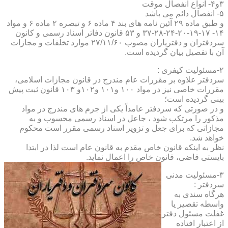
۳و۴- انواع انفصال موقت
۵- انفصال دائم می باشد
و طبق ماده ۲۹ آئین نامه های بند ۴ ماده ۶ و تبصره ۲ ماده ۶ و مواد
۱۴- ۱۷-۱۹-۲۰-۲۴-۲۸-۳۷ و ۵۳ قانون دفاتر اسناد رسمی و کانون
سردفتران و دفتریاران مصوب ۲۷/۱۱/۶۰ موارد تخلفات و مجازات
آن با تفصیل بیان گردیده است.
۲-مسئولیت کیفری :
سردفتر علاوه بر مقررات عام مندرج در قانون مجازات اسلامی،
مقررات خاصی نیز در مواد ۱۰۰ و۱۰۱ و۱۰۲و ۱۰۳ قانون ثبت پیش
بینی گردیده است؛
و در صورتی که سردفتر عامداً یکی از جرم های مندرج در مواد
مذکور را مرتکب شود ، جاعل در اسناد رسمی محسوب و به
مجازاتی که برای جعل و تزویر اسناد رسمی مقرر است محکوم
خواهد شد.
نظر به اینکه قانون خاص مقدم به قانون عام است لذا در ابتدا
بایستی قاضی، قانون خاص را اعمال نماید.
۳-مسئولیت مدنی
سردفتر :
هرگاه سندی به
واسطه تقصیر یا
غفلت مسئول دفتر
از اعتبار افتاده