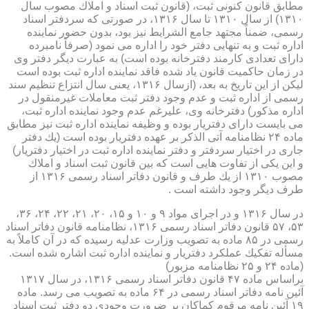
مطابق قانون كنونی ثبت، (قانون ثبت اسناد و املاك مصوب سال
۱۳۱۰) از سال ۱۳۱۰ تا سال ۱۳۱۶، در صورتی كه سردفتر اسناد
رسمی، ضمناً مجتهد جامع الشرایط نیز بود، بدون حضور نماینده
اداره ثبت و به تنهایی دفتر خود را اداره می نمود (صرفاً نامبرده
دارای تعدادی كارمند دفترخانه بوده است) به عبارت دیگر دفتر وی
در زمان حاكمیت قانون یاد شده فاقد نماینده اداره ثبت بوده است
لیكن از این تاریخ به بعد، (ازسال ۱۳۱۶، یعنی سال انتزاع تنظیم سند
رسمی از اداره ثبت و عدم وجود دفتر ثبت معاملات غیرمنقول در
اداره مذكور) دفترخانه وی، علیرغم عدم وجود نماینده اداره ثبت،
می بایست دارای دفتریار بوده و وظیفه نماینده اداره ثبت نیز مطابق
ماده ۲۴ نظامنامه آتی الذكر بر عهده دفتریار بوده است (یك دفتر
جاری در اختیار سردفتر و دفتر نماینده اداره ثبت در اختیار دفتریار)
و این یكی از تفاوت هایی است كه بین قانون ثبت اسناد و املاك
مصوب ۱۳۱۰ از یك طرف و قانون دفاتر اسناد رسمی ۱۳۱۶ از
طرف دیگر وجود داشته است .
در سال ۱۳۱۶ و در اجرای مواد ۹ و ۱۰ و ۱۵، ۲۰، ۲۱، ۲۲، ۲۴، ۳۶،
۵۳، ۵۷ قانون دفاتر اسناد رسمی ۱۳۱۶، نظامنامه قانون دفاتر اسناد
رسمی در ۸۵ ماده به تصویب وزارت عدلیه رسیده كه در آن كاملاً به
مسأله تفكیك عملكرد دفتریار و نماینده اداره ثبت اشاره شده است.
(ماده ۲۴ و ۲۵ نظامنامه مزبور)
براساس ماده ۴۷ قانون دفاتر اسناد رسمی ۱۳۱۶، در سال ۱۳۱۷
آئین نامه دفاتر اسناد رسمی در ۶۴ ماده به تصویب می رسد. ماده
۱۹ آئین نامه مرقوم كماكان بر ضرورت وجودی دو دفتر ثبت اسناد