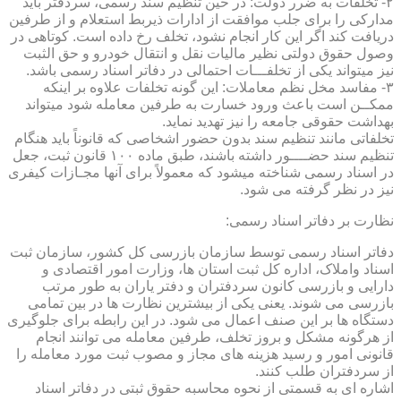
۲- تخلفات به ضرر دولت: در حین تنظیم سند رسمی، سردفتر باید
مدارکی را برای جلب موافقت از ادارات ذیربط استعلام و از طرفین
دریافت کند اگر این کار انجام نشود، تخلف رخ داده است. کوتاهی در
وصول حقوق دولتی نظیر مالیات نقل و انتقال خودرو و حق الثبت
نیز میتواند یکی از تخلفـــات احتمالی در دفاتر اسناد رسمی باشد.
۳- مفاسد مخل نظم معاملات: این گونه تخلفات علاوه بر اینکه
ممکــن است باعث ورود خسارت به طرفین معامله شود میتواند
بهداشت حقوقی جامعه را نیز تهدید نماید.
تخلفاتی مانند تنظیم سند بدون حضور اشخاصی که قانوناً باید هنگام
تنظیم سند حضــــور داشته باشند، طبق ماده ۱۰۰ قانون ثبت، جعل
در اسناد رسمی شناخته میشود که معمولاً برای آنها مجـازات کیفری
نیز در نظر گرفته می شود.
نظارت بر دفاتر اسناد رسمی:
دفاتر اسناد رسمی توسط سازمان بازرسی کل کشور، سازمان ثبت
اسناد واملاک، اداره کل ثبت استان ها، وزارت امور اقتصادی و
دارایی و بازرسی کانون سردفتران و دفتر یاران به طور مرتب
بازرسی می شوند. یعنی یکی از بیشترین نظارت ها در بین تمامی
دستگاه ها بر این صنف اعمال می شود. در این رابطه برای جلوگیری
از هرگونه مشکل و بروز تخلف، طرفین معامله می توانند انجام
قانونی امور و رسید هزینه های مجاز و مصوب ثبت مورد معامله را
از سردفتران طلب کنند.
اشاره ای به قسمتی از نحوه محاسبه حقوق ثبتی در دفاتر اسناد