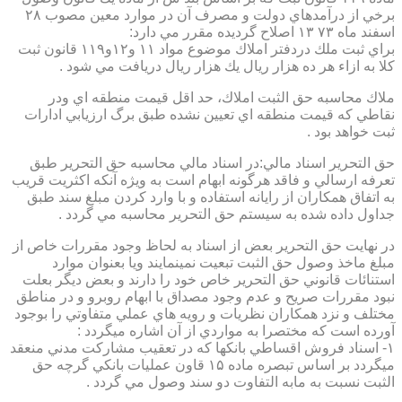
برخي از درآمدهاي دولت و مصرف آن در موارد معين مصوب ۲۸
اسفند ماه ۷۳ ۱۳ اصلاح گرديده مقرر مي دارد:
براي ثبت ملك دردفتر املاك موضوع مواد ۱۱ و۱۲و۱۱۹ قانون ثبت
كلا به ازاء هر ده هزار ريال يك هزار ريال دريافت مي شود .
ملاك محاسبه حق الثبت املاك، حد اقل قيمت منطقه اي ودر
نقاطي كه قيمت منطقه اي تعيين نشده طبق برگ ارزيابي ادارات
ثبت خواهد بود .
حق التحرير اسناد مالي:در اسناد مالي محاسبه حق التحرير طبق
تعرفه ارسالي و فاقد هرگونه ابهام است به ويژه آنكه اكثريت قريب
به اتفاق همكاران از رايانه استفاده و با وارد كردن مبلغ سند طبق
جداول داده شده به سيستم حق التحرير محاسبه مي گردد .
در نهايت حق التحرير بعض از اسناد به لحاظ وجود مقررات خاص از
مبلغ ماخذ وصول حق الثبت تبعيت نمينمايند ويا بعنوان موارد
استنائات قانوني حق التحرير خاص خود را دارند و بعض ديگر بعلت
نبود مقررات صريح و عدم وجود مصداق با ابهام روبرو و در مناطق
مختلف و نزد همكاران نظريات و رويه هاي عملي متفاوتي را بوجود
آورده است كه مختصرا به مواردي از آن اشاره ميگردد :
۱- اسناد فروش اقساطي بانكها كه در تعقيب مشاركت مدني منعقد
ميگردد بر اساس تبصره ماده ۱۵ قاون عمليات بانكي گرچه حق
الثبت نسبت به مابه التفاوت دو سند وصول مي گردد .