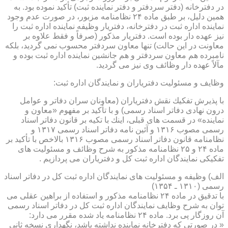
در دفترخانه (دفتر سردفتر و دفتر نماینده ثبت) تأكید نموده بود. به
همین دلیل، بر طبق ماده ۲۴ نظامنامه مزبور، در صورت عدم وجود
نماینده اداره ثبت در دفترخانه، دفتریار وظیفه نماینده اداره ثبت را
نیز عهده دار بوده است. دفتریار مذكور (صرفاً و فقط علاوه بر
معاونت در این حالت) تنها معاون سردفتر محسوب نمی گردید، بلكه
نامبرده هم معاون سردفتر و هم جانشین نماینده اداره ثبت بوده و
مآلاً عهده دار وظائف وی نیز می گردید.
وظایف و مسئولیت دفتریاران و نمایندگان اداره ثبت:
با پذیرش تفكیك نقش دفتریاران (معاونان سران دفاتر و عوامل
درون نهادی دفاتر اسناد رسمی) و با تأكید بر مفهوم «معاون و
نماینده» در قسمت های قبلی، اینك با تكیه بر قانون دفاتر اسناد
رسمی مصوب ۱۳۱۶ و آئین نامه دفاتر اسناد رسمی ۱۳۱۷ و
نظامنامه قانون دفاتر اسناد رسمی مصوب ۱۳۱۶ بالاخص با تأكید بر
ماده ۲۴ و ۲۵ نظامنامه مذكور به شرح وظائف و مسئولیت های
تفكیكی نمایندگان اداره ثبت كل و دفتریاران می پردازیم .
الف) وظیفه و مسئولیت های نمایندگان اداره ثبت كل در دفاتر اسناد
رسمی (۱۳۱۰ ـ ۱۳۵۴)
با تدقیق در ماده ۲۴ نظامنامه مذكور و استفاده از براهین عقلی می
توان به شرح وظایف نمایندگان اداره ثبت كل در دفاتر اسناد رسمی
آن روزگار پی برد. ماده ۲۴ نظامنامه یاد شده مقرر می دارد:
« در صورتی كه دفترخانه نماینده نداشته باشد، نگهداری نسخه ثانی