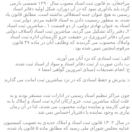
مراجعان، به قانون ثبت اسناد مصوب سال ۱۲۹۰ شمسی بازمی
گردد.باید یادآوری نمود كه در آن دوران، شكل اولیه دفاتر اسناد
رسمی به هیچ عنوان جنبه استقلالی نداشته است. مطابق قانون یاد
شده، به منظور رسمیت دادن به اسناد قاطبه مردم، دوایر ثبت
اسناد به عنوان نهادی دولتی، از دو قسمت ۱ ـ مباشرین ثبت اسناد
۲ـ دفتر راكد تشكیل می گردید. مباشرین ثبت اسناد (اسلاف دولتی
سران دفاتر امروزی)، در حقیقت جزو كارمندان اداره ثبت اسناد
واملاك محسوب می گردیدند كه وظایف آنان در ماده ۴۷ قانون
مرقوم،اینچنین تبیین شده بود .
الف: ثبت اسنادی كه نزد آنان می آورند.
ب: دادن صورت از ثبت دفاتر اسناد و سواد از اسناد ثبت شده.
ج: انجام تصدیقات (مبنای امروزین گواهی امضا ء
د: پذیرش و حفظ اسنادی كه در نزد مباشرین ثبت امانت می گذارند
.
چون مراكز تنظیم اسناد رسمی در ادارات ثبت مستقر بودند و به
علت اینكه مباشرین ثبت، جزو اركان اداره ثبت اسناد و املاك یا به
نوعی كارمند و نماینده دولت محسوب می شدند، لذا در آن زمان
نیازی به وجود نماینده یا دفتریار احساس نمی شد .
در سال ۱۳۰۲ قانون ثبت اسناد و املاك جدیدی به تصویب كمیسیون
عدلیه مجلس شورای ملی رسید كه مطابق ماده ۵ قانون یاد شده،