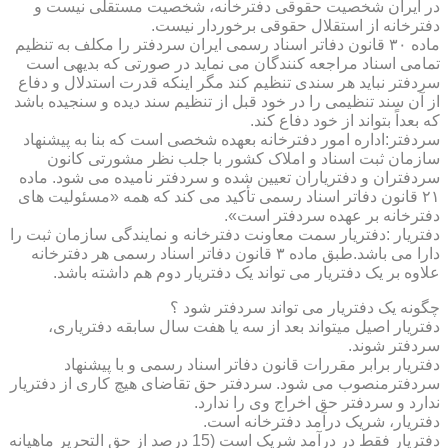
در ایران شخصیت حقوقی دفترخانه، شخصیت مستقلی نیست و
دفترخانه از استقلال حقوقی برخوردار نیست.
ماده ۳۰ قانون دفاتر اسناد رسمی ایران سردفتر را مکلف به تنظیم
تمامی اسناد مراجعه کنندگان می نماید در صورتی که بدیهی است
سردفتر نباید هر سندی تنظیم کند مگر اینکه قدرت استدلال و دفاع
از آن سند تنظیمی را در خود قبل از تنظیم سند دیده و سنجیده باشد
که بعداً بتواند از خود دفاع کند.
سردفتر:اداره امور دفترخانه بعهده شخصی است که بنا به پیشنهاد
سازمان ثبت اسناد و املاک کشور با جلب نظر مشورتی کانون
سردفتران و دفتریاران تعیین شده و سردفتر نامیده می شود. ماده
۲۱ قانون دفاتر اسناد رسمی تأکید می کند که همه «مسئولیت های
دفترخانه بر عهده سردفتر است».
دفتریار :دفتریار سمت معاونت دفترخانه و نمایندگی سازمان ثبت را
دارا می باشد.طبق ماده ۳ قانون دفاتر اسناد رسمی هر دفترخانه
علاوه بر یک دفتریار می تواند یک دفتریار دوم هم داشته باشد.
چگونه یک دفتریار می تواند سردفتر شود ؟
دفتریار اصیل میتواند بعد از سه یا هفت سال سابقه دفتریاری،
سردفتر شوند.
دفتریار برابر مقررات قانون دفاتر اسناد رسمی و با پیشنهاد
سردفترمنصوب می شود. سردفتر حق تقاضای هیچ کاری از دفتریار
ندارد و سردفتر حق اخراج وی را ندارد.
دفتریار، شریک درآمد دفترخانه است.
دفتریار فقط در درآمد شریک است (15 درصد از حق التحریر ماهیانه