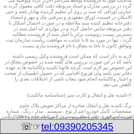
مالکیت فوق به فروشنده توسط سردفتر احراز گردد وتوصیه می
گردد در بررسی مدارک و اسناد مربوطه دقت کافی معمول گردد به
عبارتی اوراقی که سند بر روی آن تنظیم گردیده بهادار باشد و حتی
الامکان در قسمت اوراق مفقودی و سرقتی چک و مهر و امضاء
دفترخانه تنظیم کننده سند ملاحظه و در صورت احتمال اشکال با
دفتر مربوطه تماس حاصل گردد و در مواردی که اصل سند در
دسترس نیست رونوشت برابر با اصل سند از فروشنده مطالبه
گردد ، تنها در مورد بند ۵ با عنایت به موافقت ریاست سازمان ثبت
وتوافق کانون با ناجا به بنچاق با نام فروشنده نیازی نیست .
لازم به ذکر است که ممکن است فروشنده وکیل رسمی داشته
باشد که در این صورت بررسی های گفته شده در خصوص بنچاق در
این خصوص نیز لازم است گرچه قانونا تائیدیه وکالتنامه ها به عهده
دفاتر نمی باشد ولی هرنوع اقدامی که در حصول اطمینان از صحت
و اعتبار وکالتنامه انجام شود تبعات ناشی از اختلافات بعدی را
کاهش می دهد.
۲-تائیدیه نقل و انتقال و کارت سبز (شناسنامه مالکیت)
برگ تائیدیه نقل و انتقال صادره از مراکز تعویض پلاک حاوی
مشخصات کامل خودرو اعم از نوع ، سیستم ، مدل ، رنگ ، شماره
تلفن تماس فوری
دفتر اسناد رسمی در البرز,دفترخانه,محضر در البرز
موتور و شاسی ، تیپ و بخصوس شماره شناسه خودرو ( VIN ) در
صدر صفحه و مشخصات فروشنده و خریدار اعم از مشخصات
☞☏
tel:09390205345
سجلی و شماره ملی و کدپستی و آدرس و شماره انتظامی
اختصاصی آنها با قسمت توضیحات برای هریک در قسمت انتهائی و