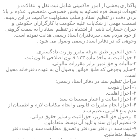
واگذاری بخشی از امور حاکمیتی شامل ثبت نقل و انتقالات و
تعهدات توسط قوه قضائیه به بخش خصوصی متخصص، علاوه بر بالا
بردن دقت در تنظیم اسناد و سلب مسئولیت حاکمیت در این زمینه،
قسمت مهمی از شکایات علیه حکومت یا کارگزاران حکومتی و
جبران خسارات ناشی از اشتباه در تنظیم اسناد را به سمت گروهی
از خود مردم یعنی سردفتران اسناد رسمی هدایت نموده است.
وجوهی که در دفاتر اسناد رسمی وصول می شود :
۱-حق التحریر طبق تعرفه مقرر وزارت دادگستری.
۲-حق الثبت به ماخذ ماده ۱۲۳ قانون اصلاحی قانون ثبت.
۳-مالیات و حق تمبر برابر مقررات مالیاتی.
۴-سایر وجوهی که طبق قوانین وصول آن به عهده دفترخانه محول
است.
مراحل تنظیم سند در دفاتر اسناد رسمی:
۱- احراز هویت.
۲- احراز اهلیت.
۳- احراز اصالت و اعتبار مستندات سند.
۴- احراز انجام مقررات قانونی و انجام مکاتبات لازم و اطمینان از
عدم منع قانونی تنظیم سند.
۵- وصول حق التحریر، حق الثبت و سایر حقوق دولتی.
۶- تنظیم اوراق سند و تایید آن توسط متعاملین.
۷- ثبت سند در دفتر سردفتر و تصدیق مطابقت سند و ثبت دفتر
توسط متعاملین.