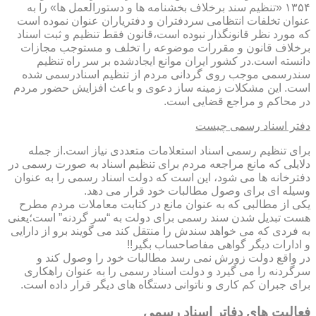
۱۳۵۴ «تنظیم سند برخلاف بخشنامه ها و دستورالعمل ها» را به
عنوان تخلفات انتظامی سردفتران و دفتریاران عنوان نموده است
که مورد نظر قانونگذار نبوده است،قانون فقط تنظیم و ثبت اسناد
برخلاف قانون و مقررات موضوعه را تخلف و مستوجب مجازات
دانسته است.در کشور ایران موانع ایجادشده بر سر راه تنظیم
سندرسمی موجب روی گردانی مردم از تنظیم اسنادرسمی شده
است. این مشکلات زمینه ساز دعوی و باعث افزایش حضور مردم
در محاکم و مراجع قضایی است.
دفتر اسناد رسمی چیست
برای تنظیم رسمی اسناد استعلامات متعددی نیاز است.از جمله
دلایلی که مانع مراجعه مردم برای تنظیم اسناد به صورت رسمی در
دفترخانه ها می شود، این است که دولت اسناد رسمی را به عنوان
وسیله ای برای وصول مطالبات خود قرار می دهد.
یکی از مطالبی که به عنوان مانع در کتابت معاملات مردم مطرح
هست تبدیل شدن سند رسمی برای دولت به “سر گردنه” است؛یعنی
به فردی که می خواهد سندش را منتقل کند می گویند برو از دارایی
و ادارات دیگر گواهی مفاصاحساب بگیر!!
در واقع دولت زورش نمی رسد مطالبات خود را وصول کند و
سرگردنه را می گیرد و دولت اسناد رسمی را به عنوان راهکاری
برای جبران کم کاری و ناتوانی دستگاه های دیگر قرار داده است.
فعالیت های دفاتر اسناد رسمی