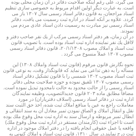
می گیرد، علی رغم اینكه صلاحیت دفاتر در آن زمان محلی بوده
است. به عبارت دیگر اولین اقدام مربوط به خصوصی سازی تنظیم
اسناد مراجعان، به قانون دفاتر اسناد رسمی سال ۱۳۰۷ باز می
گردد. علاوه بر آنكه اسناد در اداره ثبت رسمیت می یافت، دفاتر
اسناد رسمی نیز مبادرت به رسمیت دادن اسناد عادی مردم می
نمودند.
در آن زمان، هر دفتر اسناد رسمی مركب از یك نفر صاحب دفتر و
لااقل یك نفر نماینده اداره ثبت اسناد بوده است. با تصویب قانون
ثبت اسناد و املاك مصوب ۲۰/۱/۱۳۰۸، قانون دفاتر اسناد رسمی
مصوب ۱۳۰۷ عملاً منسوخ می گردد .
نحوه نگارش قانون مرقوم (قانون ثبت اسناد واملاك ۱۳۰۸) این
مسأله را به ذهن تداعی می نماید كه قانونگذار وقت، به نوعی قانون
ثبت اسناد مصوب ۱۳۰۲ شمسی را با قانون تشكیل دفاتر اسناد
رسمی مصوب ۱۳۰۷ تلفیق نموده و حوزه صلاحیت محلی دفاتر
اسناد رسمی را از حالت محدود به حالت نامحدود تبدیل نموده است.
مضافاً مطابق ماده ۲۰۳ قانون جدیدالتصویب، وظیفه نمایندگان
اداره ثبت در دفاتر اسناد رسمی (اسلاف دفتریاران) در مورد
معاملات راجع به عین یا منافع املاك ثبت شده، اخذ حق الثبت سند
نقل و انتقال املاك و الصاق نمودن تمبر معادل آن به سند انتقالی و
ابطال تمبر مربوطه و ارسال سند به اداره ثبت محل وقوع ملك بوده
است تا اجزاء ثبت (كارمندان مستقر در اداره ثبت محل وقوع ملك)
واقعه یا عمل حقوقی انجام یافته را در دفتر املاك موجود در اداره
ثبت درج نمایند.در سال ۱۳۱۰، قانون ثبت اسناد و املاك كنونی به