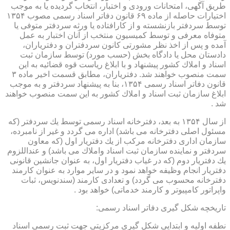
طریق آگهی، امتحانات ورودی و اختبار، انتخاب گردیده یا به موجب
اختیارات حاصله از ماده ۶۹ قانون دفاتر اسناد رسمی مصوب ۱۳۵۴
توسط سردفتر بازنشسته و از كارافتاده یا ورثه سردفتر متوفی یا
متوفاه معرفی و توسط كمیسیون منتخب از آنان اختبار به عمل
آمده و پس از اخذ نظر مشورتی كانون سردفتران و دفتریاران،
دادستان محل یا دادگاه بخش (حسب مورد) توسط سازمان ثبت
اسناد و املاك كشور پیشنهاد و با ابلاغ ریاست قوه قضائیه به این
سمت منصوب خواهند شد. دفتریاران، مطابق قسمت اخیر ماده ۳
قانون دفاتر اسناد رسمی ۱۳۵۴، بنا به پیشنهاد سردفتر و به موجب
ابلاغ سازمان ثبت اسناد و املاك كشور به این سمت منصوب خواهند
شد .
از سال ۱۳۵۴ به بعد، دفترخانه اسناد رسمی توسط یك سردفتر (كه
مسئول اصلی دفترخانه می باشد) اداره می گردد و غیر از نامبرده،
سازمان اداری دفترخانه مركب از یك دفتریار اول (كه معاون
سردفتر و نماینده سازمان ثبت اسناد واملاك می باشد) و عنداللزوم
یك دفتریار دوم (كه در غیاب دفتریار اول، به عنوان جانشین قانونی
دفتریار انجام وظیفه خواهد نمود و در سایر موارد به عنوان كارمند
دفترخانه محسوب می گردد) و تعدادی كارمند (سندنویس، ثبات
واپراتور كامپیوتر و كارمند خدماتی) خواهد بود .
تاریخچه شكل گیری دفاتر اسناد رسمی:
نطفه اولیه و ابتدایی شكل گیری مركزیتی جهت ثبت رسمی اسناد