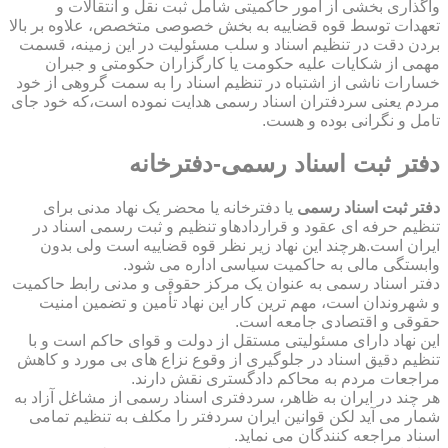
واگذاری بخشی از امور حاکمیتی شامل ثبت نقل و انتقالات و
تعهدات توسط قوه قضاییه به بخش خصوصی متخصص، علاوه بر بالا
بردن دقت در تنظیم اسناد و سلب مسئولیت در این زمینه، قسمت
مهمی از شکایات علیه حکومت یا کارگزاران حکومتی و جبران
خسارات ناشی از اشتباه در تنظیم اسناد را به سمت گروهی از خود
مردم یعنی سردفتران اسناد رسمی هدایت نموده است،که خود جای
تامل و نگرانی بوده و هست.
دفتر ثبت اسناد رسمی-دفترخانه
دفتر ثبت اسناد رسمی
یا دفترخانه یا محضر یک نهاد مدنی برای
تنظیم حرفه ای عقود و قراردادهاو تنظیم و ثبت رسمی اسناد در
ایران است.هرچند این نهاد زیر نظر قوه قضاییه است ولی بدون
وابستگی مالی به حاکمیت سیاسی اداره می شود.
دفتر اسناد رسمی به عنوان یک مرکز حقوقی و مدنی رابط حاکمیت
و شهروندان است، مهم ترین کار این نهاد تأمین و تضمین امنیت
حقوقی و اقتصادی جامعه است.
این نهاد دارای مسئولیتی مستقل از دولت و قوای حاکم است و با
تنظیم دقیق اسناد در جلوگیری از وقوع نزاع های بی مورد و کاهش
مراجعات مردم به محاکم دادگستری نقش دارند.
هر چند در ایران به ظاهر، سردفتری اسناد رسمی از مشاغل آزاد به
شمار می آید لکن قوانین ایران سردفتر را مکلف به تنظیم تمامی
اسناد مراجعه کنندگان می نماید.