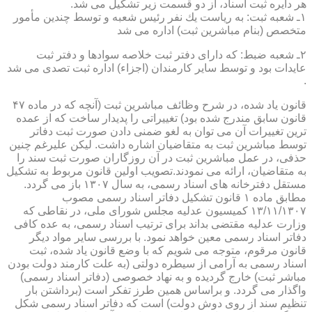
هر دایره ثبت اسناد، از دو قسمت زیر تشكیل می شد.
۱ـ شعبه ثبت: به ریاست یك نفر رئیس شعبه و توسط چندین مأمور
متخصص (بنام مباشرین ثبت) اداره می شد
۲ـ شعبه ضبط: كه دارای دفتر ثبت خلاصه سوادها و دفتر ثبت
عایدات بود و توسط سایر كارمندان (اجزاء) اداره ثبت تصدی می شد
.
قانون یاد شده، در شرح وظائف مباشرین ثبت (آنچه كه در ماده ۴۷
قانون سابق مندرج شده بود) تغییراتی را پدیدار ساخت كه از عمده
ترین تغییرات آن می توان به لغو ضمنی دادن صورت ثبت دفاتر
توسط مباشرین ثبت به متقاضیان اشاره داشت. لیكن علیرغم چنین
حذفی، در عمل مباشرین ثبت در آن روزگاران صورت ثبت سند را
به متقاضیان، ارائه می نمودند.تصویب اولین قانون مربوط به تشكیل
مستقل دفترخانه های اسناد رسمی، به سال ۱۳۰۷ باز می گردد.
مطابق ماده ۱ قانون تشكیل دفاتر اسناد رسمی مصوب
۱۳/۱۱/۱۳۰۷ كمیسیون عدلیه مجلس شورای ملی، در نقاطی كه
وزارت عدلیه مقتضی بداند برای ترتیب اسناد رسمی، به عده كافی
دفاتر اسناد رسمی معین خواهد نمود. با بررسی سایر مواد دیگر
قانون مرقوم، متوجه می شویم كه با وضع قانون یاد شده، ثبت
اسناد رسمی به آرامی از سیطره دولتی (به علت كارمند دولت بودن
مباشر ثبت) خارج گردیده و به نهاد خصوصی (دفاتر اسناد رسمی)
واگذار می گردد. و براساس همین طرز تفكر است (برداشتن بار
تنظیم سند از روی دوش دولت) است كه دفاتر اسناد رسمی شكل