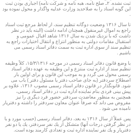
ثبت نشده. ۲ـ صلح نامه، هبه نامه و شركت نامه) اجباری بودن ثبت
این گونه اسناد را به صلاحدید وزارت عدلیه واگذار و محول نموده بود
.
تا سال ۱۳۱۶ وضعیت دوگانه تنظیم سند، از لحاظ مرجع ثبت اسناد
راجع به اموال غیرمنقول همچنان ادامه داشت (البته باید در نظر
داشت كه با نزدیك شدن به سال ۱۳۱۶ شاهد اقبال عمومی و
استقبال مقامات دولتی به منظور انتزاع و انتقال اختیارات راجع به
تنظیم سند از سوی اداره ثبت به سمت دفاتر اسناد رسمی می
باشیم .
با وضع قانون دفاتر اسناد رسمی در مورخه ۱۵/۳/۱۳۱۶، كلاً وظیفه
تنظیم سند از اداره ثبت منتزع و این وظیفه به عهده دفاتر اسناد
رسمی محول می گردد و به موجب این قانون و برای اولین بار
اصطلاح سردفتر (به جای صاحب دفتر یا مسئول دفتر ) باب می
شود. قانونگذار در قانون دفاتر اسناد رسمی مصوب ۱۳۱۶، علاوه بر
پیش بینی فردی بنام نماینده اداره ثبت در دفاتر اسناد رسمی،
همچنین به منظور معاضدت سردفتر حضور فرد دیگری را نیز
مفروض می داند كه صرفاً عنوان معاون سردفتر را داشته و دفتریار
نامیده می شود .
پس عملاً از سال ۱۳۱۶ به بعد، دفاتر اسناد رسمی (حسب مورد و با
در نظر گرفتن درجات آنها) متشكل از یك نفر سردفتر، یك یا دو نفر
دفتریار و یك نفر نماینده اداره ثبت و تعدادی كارمند بوده است.