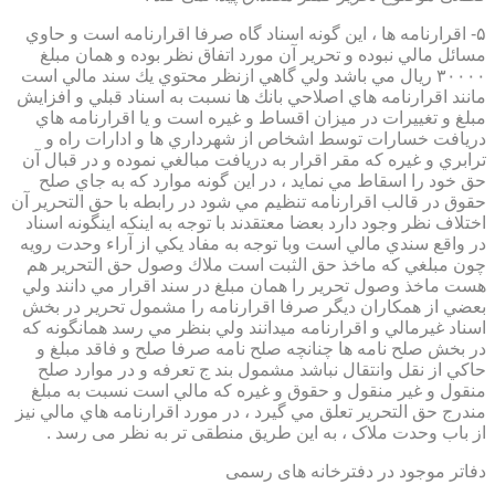
۵- اقرارنامه ها ، اين گونه اسناد گاه صرفا اقرارنامه است و حاوي
مسائل مالي نبوده و تحرير آن مورد اتفاق نظر بوده و همان مبلغ
۳۰۰۰۰ ريال مي باشد ولي گاهي ازنظر محتوي يك سند مالي است
مانند اقرارنامه هاي اصلاحي بانك ها نسبت به اسناد قبلي و افزايش
مبلغ و تغييرات در ميزان اقساط و غيره است و يا اقرارنامه هاي
دريافت خسارات توسط اشخاص از شهرداري ها و ادارات راه و
ترابري و غيره كه مقر اقرار به دريافت مبالغي نموده و در قبال آن
حق خود را اسقاط مي نمايد ، در اين گونه موارد كه به جاي صلح
حقوق در قالب اقرارنامه تنظيم مي شود در رابطه با حق التحرير آن
اختلاف نظر وجود دارد بعضا معتقدند با توجه به اينكه اينگونه اسناد
در واقع سندي مالي است وبا توجه به مفاد يكي از آراء وحدت رويه
چون مبلغي كه ماخذ حق الثبت است ملاك وصول حق التحرير هم
هست ماخذ وصول تحرير را همان مبلغ در سند اقرار مي دانند ولي
بعضي از همكاران ديگر صرفا اقرارنامه را مشمول تحرير در بخش
اسناد غيرمالي و اقرارنامه ميدانند ولي بنظر مي رسد همانگونه كه
در بخش صلح نامه ها چنانچه صلح نامه صرفا صلح و فاقد مبلغ و
حاكي از نقل وانتقال نباشد مشمول بند ج تعرفه و در موارد صلح
منقول و غير منقول و حقوق و غيره كه مالي است نسبت به مبلغ
مندرج حق التحرير تعلق مي گيرد ، در مورد اقرارنامه هاي مالي نيز
از باب وحدت ملاک ، به این طریق منطقی تر به نظر می رسد .
دفاتر موجود در دفترخانه های رسمی