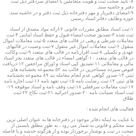
۸- تایید صحت ثبت و هویت متعاملین با امضای سردفتر ذیل ثبت
دفتر و حاشیه سند.
۹-امضای دفتریار و مهر دفترخانه ذیل ثبت دفتر و در حاشیه سند.
حوزه وظایف دفاتر اسناد رسمی
۱-ثبت اسناد مطابق مقررات قانونی ۲-ارائه مواد مصدق از اسناد
ثبت شده ۳-تصدیق صحت امضاء،قبول و حفظ اسناد امانتی ۴-ثبت
معاملات شرطی و رهنی در قالب های متعدد ۵-ثبت معاملات اموال
منقول ۶-ثبت معاملات اموال غیر منقول ۷-ثبت وصیت در قالبهای
عهدی و تکمیلی ۸-ثبت اقرارنامه در قالب های متعدد ۹-ثبت وکالت
در قالب های متعدد ۱۰-گواهی امضاء در قالب های متعدد بجز اسناد
مالی و معاملاتی ۱۱-تصدیق کپی اسناد و اوراق مراجعین ۱۲-دریافت
قبوض سپرده مستاجرین در قالب بند ۵۲ مجموعه بخشنامه های
ثبتی ۱۳-صدور گواهی عدم انجام معامله بند ۸۹ مجموعه بخشنامه
های ثبتی ۱۴-ثبت رضایت نامه ۱۵-ثبت تعهد نامه ۱۶-ثبت اجاره نامه
۱۷-ثبت معاملات سرقفلی ۱۸-ثبت وقف نامه و اسناد موقوفه ۱۹-
ثبت اسناد ضمانت نامه ۲۰-صدور اجرائیه ۲۱-ثبت نکاح ۲۲-ثبت
طلاق
فعالیت های انجام شده :
با عنایت به اینکه دفاتر موجود در دفترخانه ها به عنوان اصلی ترین
سند محکم و قانونی به شمار می رود ، به طور مطلق بایستی از
صحت در ثبت و نوشتار برخوردار بوده و از هرگونه خدشه و یا فاصله