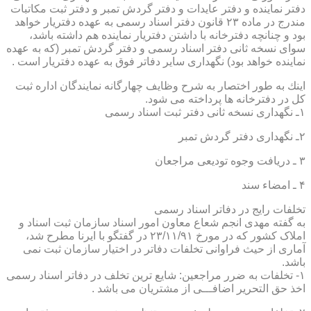
دفتر نماینده و دفتر عایدات و دفتر گردش تمبر و دفتر ثبت مكاتبات
مندرج در ماده ۲۳ قانون دفتر اسناد رسمی به عهده دفتریار خواهد
بود و چنانچه دفترخانه با داشتن دفتریار نماینده هم داشته باشد،
سوای نسخه ثانی دفتر اسناد رسمی و دفتر گردش تمبر (كه به عهده
نماینده خواهد بود) نگهداری سایر دفاتر فوق به عهده دفتریار است .
اینك به طور اختصار به شرح وظایف چهارگانه نمایندگان اداره ثبت
كل در دفترخانه ها پرداخته می شود.
۱ـ نگهداری نسخه ثانی دفتر ثبت اسناد رسمی
۲ـ نگهداری دفتر گردش تمبر
۳ ـ دریافت وجوه تودیعی مراجعان
۴ ـ امضاء سند
تخلفات رایج در دفاتر اسناد رسمی
به گفته مهدی انجم شعاع معاون امور اسناد سازمان ثبت اسناد و
املاک کشور که در مورخ ۲۳/۱۱/۹۱ در گفتگو با ایرنا مطرح شد،
آماری از حیث فراوانی تخلفات دفاتر در اختیار سازمان ثبت نمی
باشد.
۱- تخلفات به ضرر مراجعین: شایع ترین تخلف در دفاتر اسناد رسمی
اخذ حق التحریر اضافـــی از مشتریان می باشد .