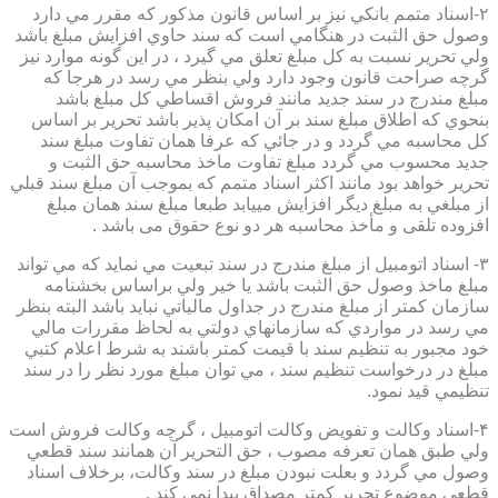
۲-اسناد متمم بانكي نيز بر اساس قانون مذكور كه مقرر مي دارد
وصول حق الثبت در هنگامي است كه سند حاوي افزايش مبلغ باشد
ولي تحرير نسبت به كل مبلغ تعلق مي گيرد ، در اين گونه موارد نيز
گرچه صراحت قانون وجود دارد ولي بنظر مي رسد در هرجا كه
مبلغ مندرج در سند جديد مانند فروش اقساطي كل مبلغ باشد
بنحوي كه اطلاق مبلغ سند بر آن امكان پذير باشد تحرير بر اساس
كل محاسبه مي گردد و در جائي كه عرفا همان تفاوت مبلغ سند
جديد محسوب مي گردد مبلغ تفاوت ماخذ محاسبه حق الثبت و
تحرير خواهد بود مانند اكثر اسناد متمم كه بموجب آن مبلغ سند قبلي
از مبلغي به مبلغ ديگر افزايش مييابد طبعا مبلغ سند همان مبلغ
افزوده تلقی و مأخذ محاسبه هر دو نوع حقوق می باشد .
۳- اسناد اتومبيل از مبلغ مندرج در سند تبعيت مي نمايد كه مي تواند
مبلغ ماخذ وصول حق الثبت باشد يا خير ولي براساس بخشنامه
سازمان كمتر از مبلغ مندرج در جداول مالياتي نبايد باشد البته بنظر
مي رسد در مواردي كه سازمانهاي دولتي به لحاظ مقررات مالي
خود مجبور به تنظيم سند با قيمت كمتر باشند به شرط اعلام كتبي
مبلغ در درخواست تنظيم سند ، مي توان مبلغ مورد نظر را در سند
تنظيمي قيد نمود.
۴-اسناد وكالت و تفويض وكالت اتومبيل ، گرچه وكالت فروش است
ولي طبق همان تعرفه مصوب ، حق التحرير آن همانند سند قطعي
وصول مي گردد و بعلت نبودن مبلغ در سند وكالت، برخلاف اسناد
قطعی موضوع تحریر کمتر مصداق پیدا نمی کند .