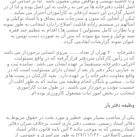
و یا حاشیه نویسی و نواقص مثلی مصون باشد . لذا بر اساس این
اصل اغلب دفترخانه ها مرعی به رعایت به این اصل بوده و لذا از در
اختیار گذاردن این دسته ازدفاتر به کارآموزان احتراز می نمایند .
لیکن از آنجایی که متون و مندرجات سند بنچاق و یا اسناد توکیلی و
امثالهم در سیستم رایانه قابلیت اصلاح را دارد اینجانب به طور نمونه
و با نظارت کامل مسئولین ( منشی ها ) اقدام به تنظیم چند فقره
سند توکیل و سند بیع نموده که متن آن به صورت دست نویس به
عنوان نمونه گزارشات ایفادمی گردد .
دفترخانه ۲۰۰ تهران از تعداد ........ نیروی انسانی برخوردار می باشد
که در رأس کارکنان سردفتر قرارگرفته که در واقع مسئولیت
اجرایی دفترخانه مستقیماً بر عهده ایشان می باشد . نماینده ثبت و
به عبارتی دیگر دفتر یار بعد از ایشان دارای مسئولیت است که در
واقع معاونت دفترخانه را بر عهده دارد . بقیه کارکنان در پست های
ثبات ، منشی و بایگان انجام وظیفه می نمایند که به طور اغلب از
جنسیت مؤنث برخوردار می باشند . در طول مدت کارآموزی
اینجانب در بخش امور ثبات مشغول کارورزی بوده ام .
وظیفه دفتر یار
یكی از مناصب بسیار مهم، خطیر و مورد بحث در حقوق مربوط به
دفاتر اسناد رسمی، منصب دفتر یاری است. برخلاف سران دفاتر
اسناد رسمی كه به موجب ماده ۳ آئین نامه قانون دفاتر اسناد
رسمی (اصلاحی ۲۷/۱۱/۱۳۶۰) به طور سراسری و عمومی، از