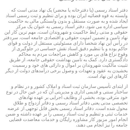
دفتر اسناد رسمی (یا دفترخانه یا محضر) یک نهاد مدنی است که
وابسته به قوه قضائیه ایران بوده و برای تنظیم و ثبت رسمی اسناد
ایجاد شده و به صورت مستقل و بدون وابستگی مالی به حاکمیت
سیاسی اداره می شود. دفتر اسناد رسمی به عنوان یک مرکز
حقوقی و مدنی رابط حاکمیت و شهروندان است، مهم ترین کار این
نهاد تامین و تضمین امنیت حقوقی و اقتصادی جامعه است. سردفتر
در رأس این نهاد شخصاً دارای مسئولیتی مستقل از دولت و قوای
حاکم بوده و با تنظیم دقیق اسناد نقش حساسی در جلوگیری از
وقوع نزاع های بی مورد و کاهش مراجعات مردم به محاکم
دادگستری دارد. کمک به تامین بهداشت حقوقی جامعه، از طریق
تثبیت مالکیت شهروندان بر اموال و دارائی های خود و رسمیت
بخشیدن به عقود و تعهدات و وصول برخی درآمدهای دولت از دیگر
کارهای این نهاد است.
از ابتدای تأسیس سازمان ثبت اسناد و املاک کشور و در نظام و
ساختار سنتی و قدیمی اداری و مدیریتی آن که در عین حال در نوع
خود مترقی بوده، بخشی از وظایف اجرایی بر عهده نهادهای
تخصصی مدنی یعنی دفاتر اسناد رسمی و دفاتر ازدواج و طلاق
محول شده است. دفاتر اسناد رسمی بخش قابل توجهی از عرضه
خدمات ثبتی و تنظیم و ثبت اسناد رسمی را بر عهده داشته و ضمن
انجام امور مزبور کار مشاوره رایگان و خدمات معاضدت قضایی
جامعه را نیز انجام می دهند،