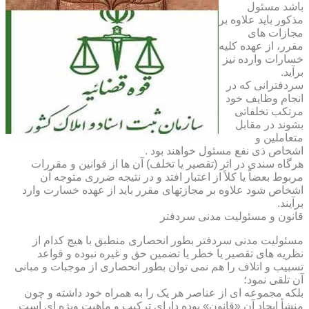
باشد مسئول
مذکور باید علاوه بر
مجازات های
مقرر، از عهده کلیه
خسارات وارده نیز
برآید.
سردفترانی که در
انجام وظایف خود
مرتکب تخلفاتی
بشوند در مقابل
متعاملین و
اشخاص ذی نفع مسئول خواهند بود .
هرگاه سندی در اثر (تقصیر یا تخلف) آن ها از قوانین و مقررات
مربوط بعضاً یا کلاً از اعتبار افتد و در نتیجه ضرری متوجه آن
اشخاص شود علاوه بر مجازتهای مقرر باید از عهده خسارت وارد
برآیند.
قانون و مسئولیت مدنی سردفتر
مسئولیت مدنی سردفتر بطور انحصاری منطبق با هیچ کدام از
نظریه های تقصیر یا خطر یا تضمین حق و غیره نبوده و قواعد
تسبیب و اتلاف را هم نمی توان بطور انحصاری از موجبات و مبانی
آن تلقی نمود؛
بلکه مجموعه ای از عناصر هر یک را به همراه خود داشته و چون
منشأ ایجاد آن «قانون» بوده دارای ترکیب و ماهیت ویژه ای است