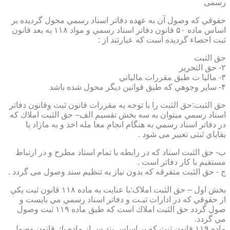
رسمی
حقوقي كه وصول آن به عهده دفاتر اسناد رسمي محول گرديده بر
اساس ماده ۵۰ قانون دفاتر اسناد رسمي و مواد ۱۱۸ به بعد قانون
ثبت احصاء گرديده است كه عبارتند از :
حق الثبت
۲- حق التحرير
۳- ماليا ت طبق مقررات مالياتي
۴- ساير وجوهي كه طبق قوانين ديگر محول شده باشد
حق الثبت:حق الثبت را با توجه به مقررات قانون ثبت وقانون دفاتر
اسناد رسمي ميتوان به سه بخش تقسيم الف– حق الثبت املاك كه
در دفاتر اسناد رسمي به هنگام انجام معا مله اخذ و به مازاد يا
بقاياي ثبتی تعبیر می شود .
ب- حق الثبت اسناد كه در رابطه با تمام اسناد مطرح و در ارتباط
مستقيم با كار دفاتر است .
ج - حق الثبت متفرقه كه بدون نياز به تنظیم سند وصول می گردد .
بخش اول – حق الثبت املاک:با عنايت به ماده ۱۱۸ قانون ثبت يكي
از حقوقي كه در ادارات ثبـت و دفاتر اسناد رسمي مي بايست و
صول گردد حق الثبت املاك است كه طبق ماده ۱۱۹ ثبت وصول
مي گردد.
ماده ۱۱۹ قانون ثبت كه بر اساس بند س از ماده يك قانون وصول