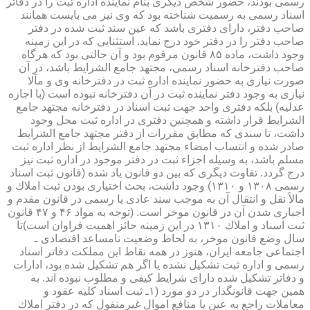
رسمی بودند، حضور شخص دیگری بنام نماینده اداره ثبت را در دفاتر
اسناد رسمی به رسمیت شناخته بود كه وی نیز می بایست همانند
صاحب دفتر، دارای دفتری باشد كه عین سند ثبت شده در دفتر
صاحب دفتر را در دفتر خود درج نماید. استثنایی كه در این زمینه
وجود داشت، ماده ۸۵ قانون مرقوم بود و آن حالتی بود كه هرگاه
صاحب دفترخانه اسناد رسمی، مجتهد جامع الشرایط باشد، در آن
صورت نیازی به حضور نماینده اداره ثبت در دفترخانه وی و مآلا
نیازی به وجود دفتر نماینده ثبت در آن دفترخانه نبوده است (با اجازه
عدلیه) بلكه دفتری واحد جهت ثبت اسناد در دفترخانه مجتهد جامع
الشرایط قرار داشته و همچنین دفتری در اداره ثبت محل وجود
داشت، تا سندی كه مطابق مقررات از دفتر مجتهد جامع الشرایط
صادر شده و انتساب امضاء مجتهد جامع الشرایط از نظر اداره ثبت
مسلم باشد، به وسیله اجزاء ثبت در دفتر موجود در اداره ثبت نیز
درج گردد. تفاوت دیگری كه بین دو قانون یاد شده (قانون ثبت اسناد
رسمی ۱۳۰۸ و ۱۳۱۰) وجود داشت، بحث اختیاری بودن ثبت املاك و
مالاً نقل و انتقال آن به موجب سند عادی یا رسمی در قانون مقدم و
اجباری شدن آن در قانون موخر است. (توجه به مواد ۴۶ و ۴۷ قانون
ثبت اسناد و املاك ۱۳۱۰ در این زمینه حائز اهمیت فراوان است)تا
سال وضع قانون موخر، به لحاظ وضعیت نامساعد اقتصادی ـ
اجتماعی جامعه ایران، هنوز در همه نقاط این مملكت دفاتر اسناد
رسمی و اداره ثبت تشكیل نشده یا اگر هم تشكیل شده بود، ادارات
و دفاتر تشكیل شده دارای شرایط كیفی و مطلوب نبوده اند. به
همین جهت قانونگذار در دو مورد (۱ـ ثبت اسناد كلیه عقود و
معاملات راجع به عین یا منافع اموال غیرمنقول كه در دفتر املاك