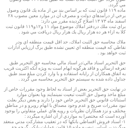
مي گردد.
ماده ۱۱۹ قانون ثبت كه بر اساس بند س از ماده يك قانون وصول
برخي از درآمدهاي دولت و مصرف آن در موارد معين مصوب ۲۸
اسفند ماه ۷۳ ۱۳ اصلاح گرديده مقرر مي دارد:
براي ثبت ملك دردفتر املاك موضوع مواد ۱۱ و۱۲و۱۱۹ قانون ثبت
كلا به ازاء هر ده هزار ريال يك هزار ريال دريافت مي شود .
ملاك محاسبه حق الثبت املاك، حد اقل قيمت منطقه اي ودر
نقاطي كه قيمت منطقه اي تعيين نشده طبق برگ ارزيابي ادارات
ثبت خواهد بود .
حق التحرير اسناد مالي:در اسناد مالي محاسبه حق التحرير طبق
تعرفه ارسالي و فاقد هرگونه ابهام است به ويژه آنكه اكثريت قريب
به اتفاق همكاران از رايانه استفاده و با وارد كردن مبلغ سند طبق
جداول داده شده به سيستم حق التحرير محاسبه مي گردد .
در نهايت حق التحرير بعض از اسناد به لحاظ وجود مقررات خاص از
مبلغ ماخذ وصول حق الثبت تبعيت نمينمايند ويا بعنوان موارد
استنائات قانوني حق التحرير خاص خود را دارند و بعض ديگر بعلت
نبود مقررات صريح و عدم وجود مصداق با ابهام روبرو و در مناطق
مختلف و نزد همكاران نظريات و رويه هاي عملي متفاوتي را بوجود
آورده است كه مختصرا به مواردي از آن اشاره ميگردد :
۱- اسناد فروش اقساطي بانكها كه در تعقيب مشاركت مدني منعقد
ميگردد بر اساس تبصره ماده ۱۵ قاون عمليات بانكي گرچه حق