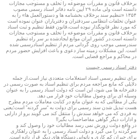
برخلاف قانون و مقررات موضوعه را تخلف و مستوجب مجازات
دانسته است ولی ماده ۲۹ آیین نامه دفاتر اسناد رسمی مصوب
۱۳۵۴ «تنظیم سند برخلاف بخشنامه ها و دستورالعمل ها» را به
عنوان تخلفات انتظامی سردفتران و دفتریاران عنوان نموده است
که مورد نظر قانونگذار نبوده است،قانون فقط تنظیم و ثبت اسناد
برخلاف قانون و مقررات موضوعه را تخلف و مستوجب مجازات
دانسته است.در کشور ایران موانع ایجادشده بر سر راه تنظیم
سندرسمی موجب روی گردانی مردم از تنظیم اسنادرسمی شده
است. این مشکلات زمینه ساز دعوی و باعث افزایش حضور مردم
در محاکم و مراجع قضایی است.
دفتر اسناد رسمی چیست
برای تنظیم رسمی اسناد استعلامات متعددی نیاز است.از جمله
دلایلی که مانع مراجعه مردم برای تنظیم اسناد به صورت رسمی در
دفترخانه ها می شود، این است که دولت اسناد رسمی را به عنوان
وسیله ای برای وصول مطالبات خود قرار می دهد.
یکی از مطالبی که به عنوان مانع در کتابت معاملات مردم مطرح
هست تبدیل شدن سند رسمی برای دولت به “سر گردنه” است؛یعنی
به فردی که می خواهد سندش را منتقل کند می گویند برو از دارایی
و ادارات دیگر گواهی مفاصاحساب بگیر!!
در واقع دولت زورش نمی رسد مطالبات خود را وصول کند و
سرگردنه را می گیرد و دولت اسناد رسمی را به عنوان راهکاری
برای جبران کم کاری و ناتوانی دستگاه های دیگر قرار داده است.