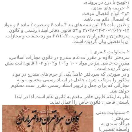
۱-توبیخ با درج در پرونده،
۲- جریمه های نقدی،
۳و۴- انواع انفصال موقت
۵- انفصال دائم می باشد
و طبق ماده ۲۹ آئین نامه های بند ۴ ماده ۶ و تبصره ۲ ماده ۶ و مواد
۱۴- ۱۷-۱۹-۲۰-۲۴-۲۸-۳۷ و ۵۳ قانون دفاتر اسناد رسمی و کانون
سردفتران و دفتریاران مصوب ۲۷/۱۱/۶۰ موارد تخلفات و مجازات
آن با تفصیل بیان گردیده است.
۲-مسئولیت کیفری :
سردفتر علاوه بر مقررات عام مندرج در قانون مجازات اسلامی،
مقررات خاصی نیز در مواد ۱۰۰ و۱۰۱ و۱۰۲و ۱۰۳ قانون ثبت پیش
بینی گردیده است؛
و در صورتی که سردفتر عامداً یکی از جرم های مندرج در مواد
مذکور را مرتکب شود ، جاعل در اسناد رسمی محسوب و به
مجازاتی که برای جعل و تزویر اسناد رسمی مقرر است محکوم
خواهد شد.
نظر به اینکه قانون خاص مقدم به قانون عام است لذا در ابتدا
بایستی قاضی، قانون خاص را اعمال نماید.
۳-مسئولیت مدنی
سردفتر :
هرگاه سندی به
واسطه تقصیر یا