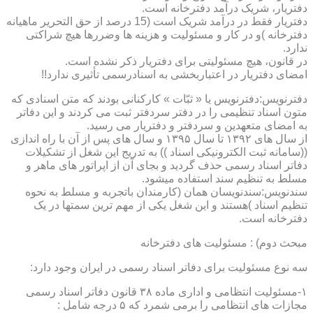
دفتریار، شریک درآمد دفترخانه است.
دفتریار فقط در درآمد شریک است (15 درصد از حق التحریر ماهیانه
دفترخانه )و در کار و مسئولیت و هزینه ها وضررها هیچ شراکتی
ندارد.
در قانون، هیچ مسئولیتی برای دفتریار ذکر نشده است.
امضای دفتریار در اعتباربخشی به اسنادرسمی تأثیری ندارد!!
دفترنویس:دفترنویس یا « ثبّات » کارکنانی بودند که متن اسنادی که
متون اسناد تنظیمی را در دفتر سردفتر ثبت می کردند و این دفاتر
به امضای متعهدین و سردفتر و دفتریار می رسید.
از سال های ۱۳۹۲ تا سال ۱۳۹۵ و سال های پس از آن با راه اندازی
((سامانه ثبت الکترونیکی اسناد )) به تدریج این شغل از تشکیلات
دفاتر اسناد رسمی حذف گردید و بجای آن از اپراتور های ماهر و
مسلط به تنظیم سند استفاده میشود.
سندنویس:سندنویسان همان (کارمندان باتجربه و مسلط به نحوه
تنظیم اسناد )هستند و این شغل یکی از مهم ترین سمتها در یک
دفترخانه است.
مبحث دوم) : مسئولیت های دفترخانه
سه نوع مسئولیت برای دفاتر اسناد رسمی در ایران وجود دارد:
۱-مسئولیت انتظامی و اداری ماده ۳۸ قانون دفاتر اسناد رسمی
مجازات های انتظامی را برمی شمرد که ۵ درجه شامل :