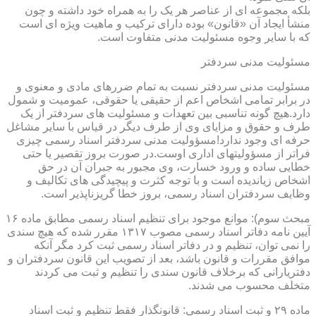
بلکه مجموعه ای از عناصر هر یک را به همراه خود داشته و چون
منشأ ایجاد آن «قانون» بوده دارای ترکیب و ماهیت ویژه ای است
که با سایر وجوه مسئولیت مدنی متفاوت است.
مسئولیت مدنی سردفتر
مسئولیت مدنی سردفتر نسبت به تمام ضررهای مادی و معنوی و
در برابر تمامی اشخاص اعم از حقیقی یا حقوقی، عمومیت و شمول
دارد.هیچ گونه تناسبی بین تعهدات و مسئولیت های سردفتر از یک
طرف و حقوق و مزایای وی از طرف دیگر در قیاس با سایر مشاغل
حرفه ای وجود ندارد!مسؤولیت مدنی سردفتر اسناد رسمی چیزی
فراتر از مسؤولیتهای اداری اوست.در صورت بروز تقصیر یا حتی
خطایی ساده و ورود خسارت، وی مجبور به جبران آن در حق
اشخاص زیاندیده است و با توجه کثرت و پیچیدگی های تکالیف و
وظایف سردفتران اسناد رسمی، بروز خطا گریزناپذیر است.
مبحث سوم): موانع موجود برای تنظیم اسناد رسمی مطابق ماده ۱۶
آیین نامه دفاتر اسناد رسمی مصوب ۱۳۱۷ مقرر شده که هیچ سندی
را نمی توان، تنظیم و در دفاتر اسناد رسمی ثبت کرد مگر آنکه
موافق مقررات و قانون باشد، بعد از تصویب این قانون سردفتران و
دفتریارانی که برخلاف قانون سندی را تنظیم و ثبت می کردند
متخلف محسوب می شدند.
ماده ۲۹ و ثبت اسناد رسمی: قانونگذار فقط تنظیم و ثبت اسناد