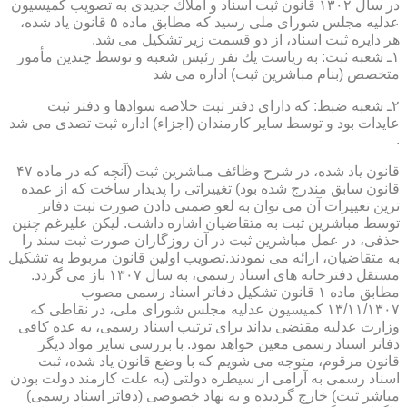
در سال ۱۳۰۲ قانون ثبت اسناد و املاك جدیدی به تصویب كمیسیون
عدلیه مجلس شورای ملی رسید كه مطابق ماده ۵ قانون یاد شده،
هر دایره ثبت اسناد، از دو قسمت زیر تشكیل می شد.
۱ـ شعبه ثبت: به ریاست یك نفر رئیس شعبه و توسط چندین مأمور
متخصص (بنام مباشرین ثبت) اداره می شد
۲ـ شعبه ضبط: كه دارای دفتر ثبت خلاصه سوادها و دفتر ثبت
عایدات بود و توسط سایر كارمندان (اجزاء) اداره ثبت تصدی می شد
.
قانون یاد شده، در شرح وظائف مباشرین ثبت (آنچه كه در ماده ۴۷
قانون سابق مندرج شده بود) تغییراتی را پدیدار ساخت كه از عمده
ترین تغییرات آن می توان به لغو ضمنی دادن صورت ثبت دفاتر
توسط مباشرین ثبت به متقاضیان اشاره داشت. لیكن علیرغم چنین
حذفی، در عمل مباشرین ثبت در آن روزگاران صورت ثبت سند را
به متقاضیان، ارائه می نمودند.تصویب اولین قانون مربوط به تشكیل
مستقل دفترخانه های اسناد رسمی، به سال ۱۳۰۷ باز می گردد.
مطابق ماده ۱ قانون تشكیل دفاتر اسناد رسمی مصوب
۱۳/۱۱/۱۳۰۷ كمیسیون عدلیه مجلس شورای ملی، در نقاطی كه
وزارت عدلیه مقتضی بداند برای ترتیب اسناد رسمی، به عده كافی
دفاتر اسناد رسمی معین خواهد نمود. با بررسی سایر مواد دیگر
قانون مرقوم، متوجه می شویم كه با وضع قانون یاد شده، ثبت
اسناد رسمی به آرامی از سیطره دولتی (به علت كارمند دولت بودن
مباشر ثبت) خارج گردیده و به نهاد خصوصی (دفاتر اسناد رسمی)