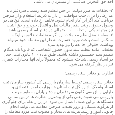
اخذ حق التحریر اضافـــی از مشتریان می باشد .
۲- تخلفات به ضرر دولت: در حین تنظیم سند رسمی، سردفتر باید
مدارکی را برای جلب موافقت از ادارات ذیربط استعلام و از طرفین
دریافت کند اگر این کار انجام نشود، تخلف رخ داده است. کوتاهی در
وصول حقوق دولتی نظیر مالیات نقل و انتقال خودرو و حق الثبت
نیز میتواند یکی از تخلفـــات احتمالی در دفاتر اسناد رسمی باشد.
۳- مفاسد مخل نظم معاملات: این گونه تخلفات علاوه بر اینکه
ممکــن است باعث ورود خسارت به طرفین معامله شود میتواند
بهداشت حقوقی جامعه را نیز تهدید نماید.
تخلفاتی مانند تنظیم سند بدون حضور اشخاصی که قانوناً باید هنگام
تنظیم سند حضــــور داشته باشند، طبق ماده ۱۰۰ قانون ثبت، جعل
در اسناد رسمی شناخته میشود که معمولاً برای آنها مجـازات کیفری
نیز در نظر گرفته می شود.
نظارت بر دفاتر اسناد رسمی:
دفاتر اسناد رسمی توسط سازمان بازرسی کل کشور، سازمان ثبت
اسناد واملاک، اداره کل ثبت استان ها، وزارت امور اقتصادی و
دارایی و بازرسی کانون سردفتران و دفتر یاران به طور مرتب
بازرسی می شوند. یعنی یکی از بیشترین نظارت ها در بین تمامی
دستگاه ها بر این صنف اعمال می شود. در این رابطه برای جلوگیری
از هرگونه مشکل و بروز تخلف، طرفین معامله می توانند انجام
قانونی امور و رسید هزینه های مجاز و مصوب ثبت مورد معامله را