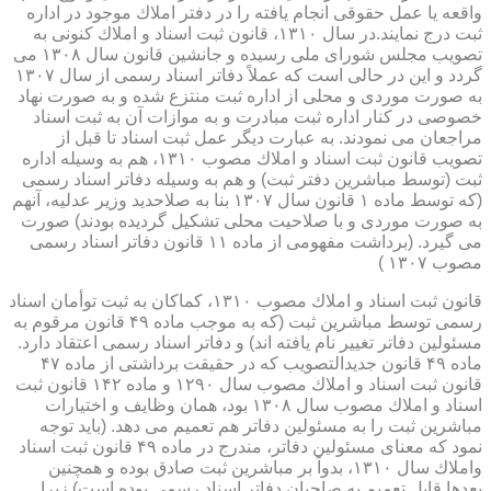
واقعه یا عمل حقوقی انجام یافته را در دفتر املاك موجود در اداره
ثبت درج نمایند.در سال ۱۳۱۰، قانون ثبت اسناد و املاك كنونی به
تصویب مجلس شورای ملی رسیده و جانشین قانون سال ۱۳۰۸ می
گردد و این در حالی است كه عملاً دفاتر اسناد رسمی از سال ۱۳۰۷
به صورت موردی و محلی از اداره ثبت منتزع شده و به صورت نهاد
خصوصی در كنار اداره ثبت مبادرت و به موازات آن به ثبت اسناد
مراجعان می نمودند. به عبارت دیگر عمل ثبت اسناد تا قبل از
تصویب قانون ثبت اسناد و املاك مصوب ۱۳۱۰، هم به وسیله اداره
ثبت (توسط مباشرین دفتر ثبت) و هم به وسیله دفاتر اسناد رسمی
(كه توسط ماده ۱ قانون سال ۱۳۰۷ بنا به صلاحدید وزیر عدلیه، آنهم
به صورت موردی و با صلاحیت محلی تشكیل گردیده بودند) صورت
می گیرد. (برداشت مفهومی از ماده ۱۱ قانون دفاتر اسناد رسمی
مصوب ۱۳۰۷ )
قانون ثبت اسناد و املاك مصوب ۱۳۱۰، كماكان به ثبت توأمان اسناد
رسمی توسط مباشرین ثبت (كه به موجب ماده ۴۹ قانون مرقوم به
مسئولین دفاتر تغییر نام یافته اند) و دفاتر اسناد رسمی اعتقاد دارد.
ماده ۴۹ قانون جدیدالتصویب كه در حقیقت برداشتی از ماده ۴۷
قانون ثبت اسناد و املاك مصوب سال ۱۲۹۰ و ماده ۱۴۲ قانون ثبت
اسناد و املاك مصوب سال ۱۳۰۸ بود، همان وظایف و اختیارات
مباشرین ثبت را به مسئولین دفاتر هم تعمیم می دهد. (باید توجه
نمود كه معنای مسئولین دفاتر، مندرج در ماده ۴۹ قانون ثبت اسناد
واملاك سال ۱۳۱۰، بدواً بر مباشرین ثبت صادق بوده و همچنین
بعدها قابل تعمیم به صاحبان دفاتر اسناد رسمی بوده است) زیرا