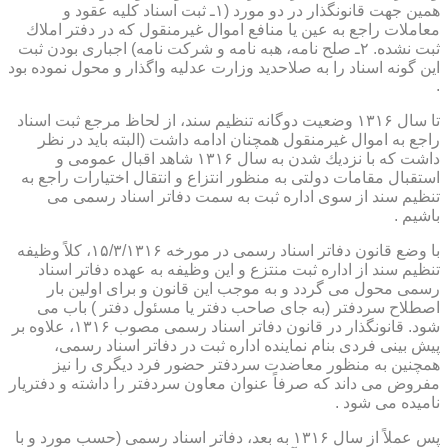
همین جهت قانونگذار در دو مورد (۱ـ ثبت اسناد كلیه عقود و
معاملات راجع به عین یا منافع اموال غیرمنقول كه در دفتر املاك
ثبت نشده. ۲ـ صلح نامه، هبه نامه و شركت نامه) اجباری بودن ثبت
این گونه اسناد را به صلاحدید وزارت عدلیه واگذار و محول نموده بود
.
تا سال ۱۳۱۶ وضعیت دوگانه تنظیم سند، از لحاظ مرجع ثبت اسناد
راجع به اموال غیرمنقول همچنان ادامه داشت (البته باید در نظر
داشت كه با نزدیك شدن به سال ۱۳۱۶ شاهد اقبال عمومی و
استقبال مقامات دولتی به منظور انتزاع و انتقال اختیارات راجع به
تنظیم سند از سوی اداره ثبت به سمت دفاتر اسناد رسمی می
باشیم .
با وضع قانون دفاتر اسناد رسمی در مورخه ۱۵/۳/۱۳۱۶، كلاً وظیفه
تنظیم سند از اداره ثبت منتزع و این وظیفه به عهده دفاتر اسناد
رسمی محول می گردد و به موجب این قانون و برای اولین بار
اصطلاح سردفتر (به جای صاحب دفتر یا مسئول دفتر ) باب می
شود. قانونگذار در قانون دفاتر اسناد رسمی مصوب ۱۳۱۶، علاوه بر
پیش بینی فردی بنام نماینده اداره ثبت در دفاتر اسناد رسمی،
همچنین به منظور معاضدت سردفتر حضور فرد دیگری را نیز
مفروض می داند كه صرفاً عنوان معاون سردفتر را داشته و دفتریار
نامیده می شود .
پس عملاً از سال ۱۳۱۶ به بعد، دفاتر اسناد رسمی (حسب مورد و با