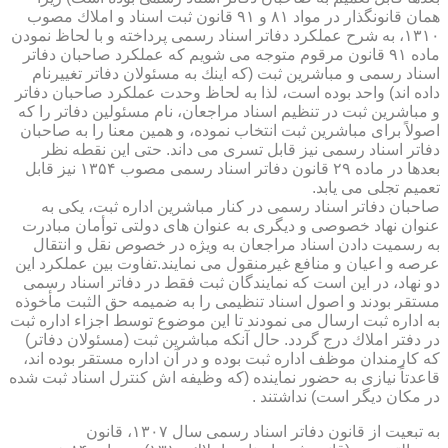
همان قانونگذار در مواد ۸۱ و ۹۱ قانون ثبت اسناد و املاك مصوب
۱۳۱۰، به شرح عملكرد دفاتر اسناد رسمی پرداخته و با لحاظ نمودن
ماده ۹۱ قانون مرقوم متوجه می شویم كه عملكرد صاحبان دفاتر
اسناد رسمی و مباشرین ثبت (كه اینك به مسئولان دفاتر تغییرنام
داده اند) واحد بوده است، لذا به لحاظ وحدت عملكرد صاحبان دفاتر
و مباشرین ثبت در تنظیم اسناد مراجعان، نام مسئولین دفاتر را كه
اصولاً برای مباشرین ثبت انتخاب نموده، و همین معنا را به صاحبان
دفاتر اسناد رسمی نیز قابل تسری می داند. حتی این نقطه نظر
بعدها در ماده ۲۹ قانون دفاتر اسناد رسمی مصوب ۱۳۵۴ نیز قابل
تعمیم تجلی می یابد.
صاحبان دفاتر اسناد رسمی در كنار مباشرین اداره ثبت، یكی به
عنوان نهاد خصوصی و دیگری به عنوان های دولتی توأمان مبادرت
به رسمیت دادن اسناد مراجعان به ویژه در خصوص نقل و انتقال
عرصه و اعیان و منافع غیرمنقول می نمایند.تفاوت بین عملكرد این
دو نهاد، در این است كه نمایندگان ثبت فقط در دفاتر اسناد رسمی
مستقر بودند و اصول اسناد تنظیمی را به ضمیمه حق الثبت مأخوذه
به اداره ثبت ارسال می نمودند تا این موضوع توسط اجزاء اداره ثبت
در دفتر املاك درج گردد. حال آنكه مباشرین ثبت (مسئولان دفاتر)
كه كارمندان موظف اداره ثبت بوده و در آن اداره مستقر بوده اند،
قاعدتاً نیازی به حضور نماینده (كه وظیفه اش كنترل اسناد ثبت شده
در مكان دیگر است) نداشتند .
به تبعیت از قانون دفاتر اسناد رسمی سال ۱۳۰۷، قانون