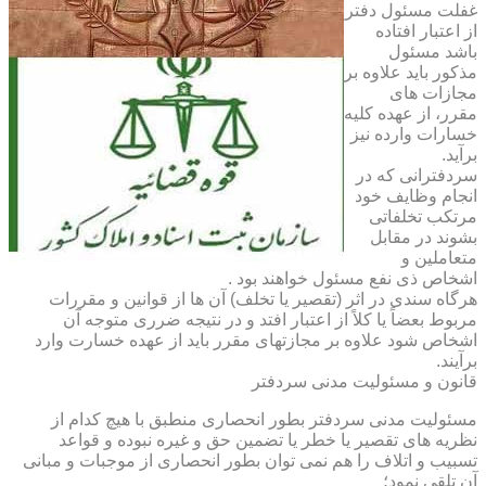
غفلت مسئول دفتر
از اعتبار افتاده
باشد مسئول
مذکور باید علاوه بر
مجازات های
مقرر، از عهده کلیه
خسارات وارده نیز
برآید.
سردفترانی که در
انجام وظایف خود
مرتکب تخلفاتی
بشوند در مقابل
متعاملین و
اشخاص ذی نفع مسئول خواهند بود .
هرگاه سندی در اثر (تقصیر یا تخلف) آن ها از قوانین و مقررات
مربوط بعضاً یا کلاً از اعتبار افتد و در نتیجه ضرری متوجه آن
اشخاص شود علاوه بر مجازتهای مقرر باید از عهده خسارت وارد
برآیند.
قانون و مسئولیت مدنی سردفتر
مسئولیت مدنی سردفتر بطور انحصاری منطبق با هیچ کدام از
نظریه های تقصیر یا خطر یا تضمین حق و غیره نبوده و قواعد
تسبیب و اتلاف را هم نمی توان بطور انحصاری از موجبات و مبانی
آن تلقی نمود؛