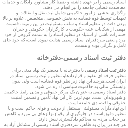
اسناد رسمی را بر عهده داشته و ضمناً کار مشاوره رایگان و خدمات
معاضدت قضایی جامعه را نیز انجام می دهند.
واگذاری بخشی از امور حاکمیتی شامل ثبت نقل و انتقالات و
تعهدات توسط قوه قضاییه به بخش خصوصی متخصص، علاوه بر بالا
بردن دقت در تنظیم اسناد و سلب مسئولیت در این زمینه، قسمت
مهمی از شکایات علیه حکومت یا کارگزاران حکومتی و جبران
خسارات ناشی از اشتباه در تنظیم اسناد را به سمت گروهی از خود
مردم یعنی سردفتران اسناد رسمی هدایت نموده است،که خود جای
تامل و نگرانی بوده و هست.
دفتر ثبت اسناد رسمی-دفترخانه
دفتر ثبت اسناد رسمی
یا دفترخانه یا محضر یک نهاد مدنی برای
تنظیم حرفه ای عقود و قراردادهاو تنظیم و ثبت رسمی اسناد در
ایران است.هرچند این نهاد زیر نظر قوه قضاییه است ولی بدون
وابستگی مالی به حاکمیت سیاسی اداره می شود.
دفتر اسناد رسمی به عنوان یک مرکز حقوقی و مدنی رابط حاکمیت
و شهروندان است، مهم ترین کار این نهاد تأمین و تضمین امنیت
حقوقی و اقتصادی جامعه است.
این نهاد دارای مسئولیتی مستقل از دولت و قوای حاکم است و با
تنظیم دقیق اسناد در جلوگیری از وقوع نزاع های بی مورد و کاهش
مراجعات مردم به محاکم دادگستری نقش دارند.
هر چند در ایران به ظاهر، سردفتری اسناد رسمی از مشاغل آزاد به