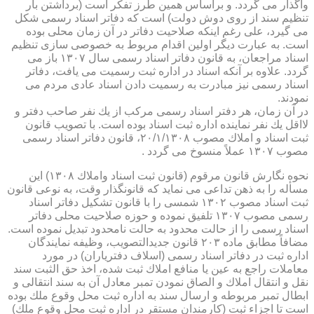
واگذار می گردد. و براساس همین طرز تفكر است (برداشتن بار
تنظیم سند از روی دوش دولت) است كه دفاتر اسناد رسمی شكل
می گیرد، علی رغم اینكه صلاحیت دفاتر در آن زمان محلی بوده
است. به عبارت دیگر اولین اقدام مربوط به خصوصی سازی تنظیم
اسناد مراجعان، به قانون دفاتر اسناد رسمی سال ۱۳۰۷ باز می
گردد. علاوه بر آنكه اسناد در اداره ثبت رسمیت می یافت، دفاتر
اسناد رسمی نیز مبادرت به رسمیت دادن اسناد عادی مردم می
نمودند.
در آن زمان، هر دفتر اسناد رسمی مركب از یك نفر صاحب دفتر و
لااقل یك نفر نماینده اداره ثبت اسناد بوده است. با تصویب قانون
ثبت اسناد و املاك مصوب ۲۰/۱/۱۳۰۸، قانون دفاتر اسناد رسمی
مصوب ۱۳۰۷ عملاً منسوخ می گردد .
نحوه نگارش قانون مرقوم (قانون ثبت اسناد واملاك ۱۳۰۸) این
مسأله را به ذهن تداعی می نماید كه قانونگذار وقت، به نوعی قانون
ثبت اسناد مصوب ۱۳۰۲ شمسی را با قانون تشكیل دفاتر اسناد
رسمی مصوب ۱۳۰۷ تلفیق نموده و حوزه صلاحیت محلی دفاتر
اسناد رسمی را از حالت محدود به حالت نامحدود تبدیل نموده است.
مضافاً مطابق ماده ۲۰۳ قانون جدیدالتصویب، وظیفه نمایندگان
اداره ثبت در دفاتر اسناد رسمی (اسلاف دفتریاران) در مورد
معاملات راجع به عین یا منافع املاك ثبت شده، اخذ حق الثبت سند
نقل و انتقال املاك و الصاق نمودن تمبر معادل آن به سند انتقالی و
ابطال تمبر مربوطه و ارسال سند به اداره ثبت محل وقوع ملك بوده
است تا اجزاء ثبت (كارمندان مستقر در اداره ثبت محل وقوع ملك)