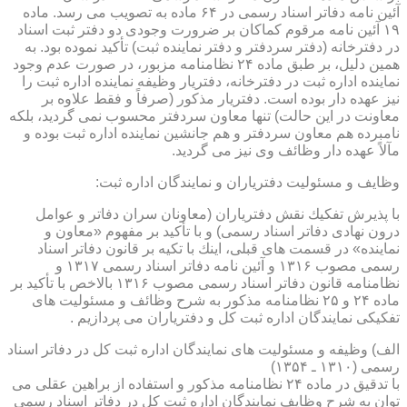
آئین نامه دفاتر اسناد رسمی در ۶۴ ماده به تصویب می رسد. ماده
۱۹ آئین نامه مرقوم كماكان بر ضرورت وجودی دو دفتر ثبت اسناد
در دفترخانه (دفتر سردفتر و دفتر نماینده ثبت) تأكید نموده بود. به
همین دلیل، بر طبق ماده ۲۴ نظامنامه مزبور، در صورت عدم وجود
نماینده اداره ثبت در دفترخانه، دفتریار وظیفه نماینده اداره ثبت را
نیز عهده دار بوده است. دفتریار مذكور (صرفاً و فقط علاوه بر
معاونت در این حالت) تنها معاون سردفتر محسوب نمی گردید، بلكه
نامبرده هم معاون سردفتر و هم جانشین نماینده اداره ثبت بوده و
مآلاً عهده دار وظائف وی نیز می گردید.
وظایف و مسئولیت دفتریاران و نمایندگان اداره ثبت:
با پذیرش تفكیك نقش دفتریاران (معاونان سران دفاتر و عوامل
درون نهادی دفاتر اسناد رسمی) و با تأكید بر مفهوم «معاون و
نماینده» در قسمت های قبلی، اینك با تكیه بر قانون دفاتر اسناد
رسمی مصوب ۱۳۱۶ و آئین نامه دفاتر اسناد رسمی ۱۳۱۷ و
نظامنامه قانون دفاتر اسناد رسمی مصوب ۱۳۱۶ بالاخص با تأكید بر
ماده ۲۴ و ۲۵ نظامنامه مذكور به شرح وظائف و مسئولیت های
تفكیكی نمایندگان اداره ثبت كل و دفتریاران می پردازیم .
الف) وظیفه و مسئولیت های نمایندگان اداره ثبت كل در دفاتر اسناد
رسمی (۱۳۱۰ ـ ۱۳۵۴)
با تدقیق در ماده ۲۴ نظامنامه مذكور و استفاده از براهین عقلی می
توان به شرح وظایف نمایندگان اداره ثبت كل در دفاتر اسناد رسمی