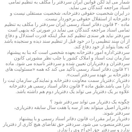
شمار می آید لکن قوانین ایران سردفتر را مکلف به تنظیم تمامی
اسناد مراجعه کنندگان می نماید.
در ایران شخصیت حقوقی دفترخانه، شخصیت مستقلی نیست و
دفترخانه از استقلال حقوقی برخوردار نیست.
ماده ۳۰ قانون دفاتر اسناد رسمی ایران سردفتر را مکلف به تنظیم
تمامی اسناد مراجعه کنندگان می نماید در صورتی که بدیهی است
سردفتر نباید هر سندی تنظیم کند مگر اینکه قدرت استدلال و دفاع
از آن سند تنظیمی را در خود قبل از تنظیم سند دیده و سنجیده باشد
که بعداً بتواند از خود دفاع کند.
سردفتر:اداره امور دفترخانه بعهده شخصی است که بنا به پیشنهاد
سازمان ثبت اسناد و املاک کشور با جلب نظر مشورتی کانون
سردفتران و دفتریاران تعیین شده و سردفتر نامیده می شود. ماده
۲۱ قانون دفاتر اسناد رسمی تأکید می کند که همه «مسئولیت های
دفترخانه بر عهده سردفتر است».
دفتریار :دفتریار سمت معاونت دفترخانه و نمایندگی سازمان ثبت را
دارا می باشد.طبق ماده ۳ قانون دفاتر اسناد رسمی هر دفترخانه
علاوه بر یک دفتریار می تواند یک دفتریار دوم هم داشته باشد.
چگونه یک دفتریار می تواند سردفتر شود ؟
دفتریار اصیل میتواند بعد از سه یا هفت سال سابقه دفتریاری،
سردفتر شوند.
دفتریار برابر مقررات قانون دفاتر اسناد رسمی و با پیشنهاد
سردفترمنصوب می شود. سردفتر حق تقاضای هیچ کاری از دفتریار
ندارد و سردفتر حق اخراج وی را ندارد.