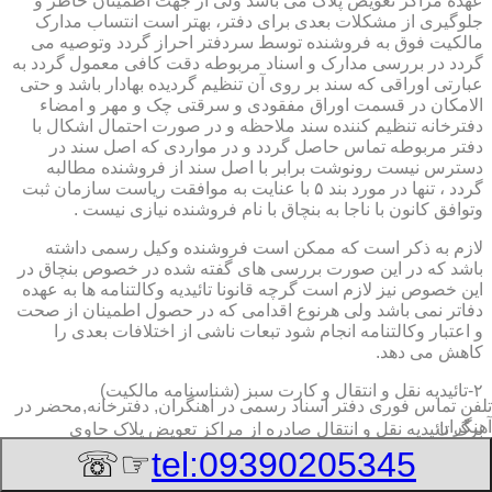
عهده مراکز تعویض پلاک می باشد ولی از جهت اطمینان خاطر و
جلوگیری از مشکلات بعدی برای دفتر، بهتر است انتساب مدارک
مالکیت فوق به فروشنده توسط سردفتر احراز گردد وتوصیه می
گردد در بررسی مدارک و اسناد مربوطه دقت کافی معمول گردد به
عبارتی اوراقی که سند بر روی آن تنظیم گردیده بهادار باشد و حتی
الامکان در قسمت اوراق مفقودی و سرقتی چک و مهر و امضاء
دفترخانه تنظیم کننده سند ملاحظه و در صورت احتمال اشکال با
دفتر مربوطه تماس حاصل گردد و در مواردی که اصل سند در
دسترس نیست رونوشت برابر با اصل سند از فروشنده مطالبه
گردد ، تنها در مورد بند ۵ با عنایت به موافقت ریاست سازمان ثبت
وتوافق کانون با ناجا به بنچاق با نام فروشنده نیازی نیست .
لازم به ذکر است که ممکن است فروشنده وکیل رسمی داشته
باشد که در این صورت بررسی های گفته شده در خصوص بنچاق در
این خصوص نیز لازم است گرچه قانونا تائیدیه وکالتنامه ها به عهده
دفاتر نمی باشد ولی هرنوع اقدامی که در حصول اطمینان از صحت
و اعتبار وکالتنامه انجام شود تبعات ناشی از اختلافات بعدی را
کاهش می دهد.
۲-تائیدیه نقل و انتقال و کارت سبز (شناسنامه مالکیت)
تلفن تماس فوری
دفتر اسناد رسمی در آهنگران, دفترخانه,محضر در
آهنگران
برگ تائیدیه نقل و انتقال صادره از مراکز تعویض پلاک حاوی
مشخصات کامل خودرو اعم از نوع ، سیستم ، مدل ، رنگ ، شماره
☞☏
tel:09390205345
موتور و شاسی ، تیپ و بخصوس شماره شناسه خودرو ( VIN ) در
صدر صفحه و مشخصات فروشنده و خریدار اعم از مشخصات