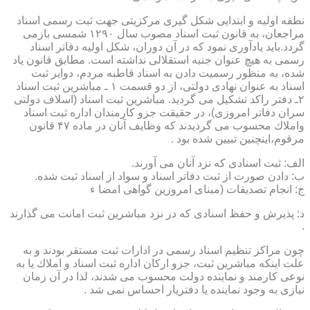
نطفه اولیه و ابتدایی شكل گیری مركزیتی جهت ثبت رسمی اسناد
مراجعان، به قانون ثبت اسناد مصوب سال ۱۲۹۰ شمسی بازمی
گردد.باید یادآوری نمود كه در آن دوران، شكل اولیه دفاتر اسناد
رسمی به هیچ عنوان جنبه استقلالی نداشته است. مطابق قانون یاد
شده، به منظور رسمیت دادن به اسناد قاطبه مردم، دوایر ثبت
اسناد به عنوان نهادی دولتی، از دو قسمت ۱ ـ مباشرین ثبت اسناد
۲ـ دفتر راكد تشكیل می گردید. مباشرین ثبت اسناد (اسلاف دولتی
سران دفاتر امروزی)، در حقیقت جزو كارمندان اداره ثبت اسناد
واملاك محسوب می گردیدند كه وظایف آنان در ماده ۴۷ قانون
مرقوم،اینچنین تبیین شده بود .
الف: ثبت اسنادی كه نزد آنان می آورند.
ب: دادن صورت از ثبت دفاتر اسناد و سواد از اسناد ثبت شده.
ج: انجام تصدیقات (مبنای امروزین گواهی امضا ء
د: پذیرش و حفظ اسنادی كه در نزد مباشرین ثبت امانت می گذارند
.
چون مراكز تنظیم اسناد رسمی در ادارات ثبت مستقر بودند و به
علت اینكه مباشرین ثبت، جزو اركان اداره ثبت اسناد و املاك یا به
نوعی كارمند و نماینده دولت محسوب می شدند، لذا در آن زمان
نیازی به وجود نماینده یا دفتریار احساس نمی شد .