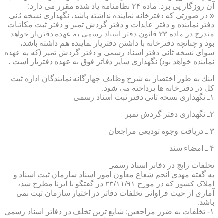
آن روزگار پی برد. ماده ۲۴ نظامنامه یاد شده مقرر می دارد:
« در صورتی كه دفترخانه نماینده نداشته باشد، نگهداری نسخه ثانی
دفتر نماینده و دفتر عایدات و دفتر گردش تمبر و دفتر ثبت مكاتبات
مندرج در ماده ۲۳ قانون دفتر اسناد رسمی به عهده دفتریار خواهد
بود و چنانچه دفترخانه با داشتن دفتریار نماینده هم داشته باشد،
سوای نسخه ثانی دفتر اسناد رسمی و دفتر گردش تمبر (كه به عهده
نماینده خواهد بود) نگهداری سایر دفاتر فوق به عهده دفتریار است .
اینك به طور اختصار به شرح وظایف چهارگانه نمایندگان اداره ثبت
كل در دفترخانه ها پرداخته می شود.
۱ـ نگهداری نسخه ثانی دفتر ثبت اسناد رسمی
۲ـ نگهداری دفتر گردش تمبر
۳ ـ دریافت وجوه تودیعی مراجعان
۴ ـ امضاء سند
تخلفات رایج در دفاتر اسناد رسمی
به گفته مهدی انجم شعاع معاون امور اسناد سازمان ثبت اسناد و
املاک کشور که در مورخ ۲۳/۱۱/۹۱ در گفتگو با ایرنا مطرح شد،
آماری از حیث فراوانی تخلفات دفاتر در اختیار سازمان ثبت نمی
باشد.
۱- تخلفات به ضرر مراجعین: شایع ترین تخلف در دفاتر اسناد رسمی