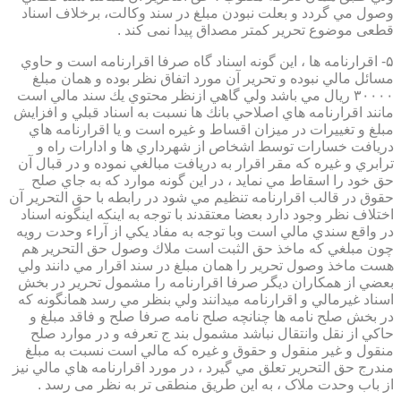
وصول مي گردد و بعلت نبودن مبلغ در سند وكالت، برخلاف اسناد
قطعی موضوع تحریر کمتر مصداق پیدا نمی کند .
۵- اقرارنامه ها ، اين گونه اسناد گاه صرفا اقرارنامه است و حاوي
مسائل مالي نبوده و تحرير آن مورد اتفاق نظر بوده و همان مبلغ
۳۰۰۰۰ ريال مي باشد ولي گاهي ازنظر محتوي يك سند مالي است
مانند اقرارنامه هاي اصلاحي بانك ها نسبت به اسناد قبلي و افزايش
مبلغ و تغييرات در ميزان اقساط و غيره است و يا اقرارنامه هاي
دريافت خسارات توسط اشخاص از شهرداري ها و ادارات راه و
ترابري و غيره كه مقر اقرار به دريافت مبالغي نموده و در قبال آن
حق خود را اسقاط مي نمايد ، در اين گونه موارد كه به جاي صلح
حقوق در قالب اقرارنامه تنظيم مي شود در رابطه با حق التحرير آن
اختلاف نظر وجود دارد بعضا معتقدند با توجه به اينكه اينگونه اسناد
در واقع سندي مالي است وبا توجه به مفاد يكي از آراء وحدت رويه
چون مبلغي كه ماخذ حق الثبت است ملاك وصول حق التحرير هم
هست ماخذ وصول تحرير را همان مبلغ در سند اقرار مي دانند ولي
بعضي از همكاران ديگر صرفا اقرارنامه را مشمول تحرير در بخش
اسناد غيرمالي و اقرارنامه ميدانند ولي بنظر مي رسد همانگونه كه
در بخش صلح نامه ها چنانچه صلح نامه صرفا صلح و فاقد مبلغ و
حاكي از نقل وانتقال نباشد مشمول بند ج تعرفه و در موارد صلح
منقول و غير منقول و حقوق و غيره كه مالي است نسبت به مبلغ
مندرج حق التحرير تعلق مي گيرد ، در مورد اقرارنامه هاي مالي نيز
از باب وحدت ملاک ، به این طریق منطقی تر به نظر می رسد .