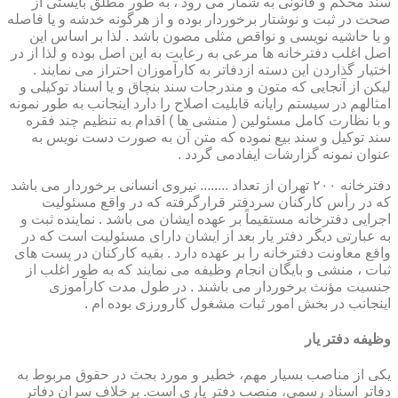
سند محکم و قانونی به شمار می رود ، به طور مطلق بایستی از
صحت در ثبت و نوشتار برخوردار بوده و از هرگونه خدشه و یا فاصله
و یا حاشیه نویسی و نواقص مثلی مصون باشد . لذا بر اساس این
اصل اغلب دفترخانه ها مرعی به رعایت به این اصل بوده و لذا از در
اختیار گذاردن این دسته ازدفاتر به کارآموزان احتراز می نمایند .
لیکن از آنجایی که متون و مندرجات سند بنچاق و یا اسناد توکیلی و
امثالهم در سیستم رایانه قابلیت اصلاح را دارد اینجانب به طور نمونه
و با نظارت کامل مسئولین ( منشی ها ) اقدام به تنظیم چند فقره
سند توکیل و سند بیع نموده که متن آن به صورت دست نویس به
عنوان نمونه گزارشات ایفادمی گردد .
دفترخانه ۲۰۰ تهران از تعداد ........ نیروی انسانی برخوردار می باشد
که در رأس کارکنان سردفتر قرارگرفته که در واقع مسئولیت
اجرایی دفترخانه مستقیماً بر عهده ایشان می باشد . نماینده ثبت و
به عبارتی دیگر دفتر یار بعد از ایشان دارای مسئولیت است که در
واقع معاونت دفترخانه را بر عهده دارد . بقیه کارکنان در پست های
ثبات ، منشی و بایگان انجام وظیفه می نمایند که به طور اغلب از
جنسیت مؤنث برخوردار می باشند . در طول مدت کارآموزی
اینجانب در بخش امور ثبات مشغول کارورزی بوده ام .
وظیفه دفتر یار
یكی از مناصب بسیار مهم، خطیر و مورد بحث در حقوق مربوط به
دفاتر اسناد رسمی، منصب دفتر یاری است. برخلاف سران دفاتر