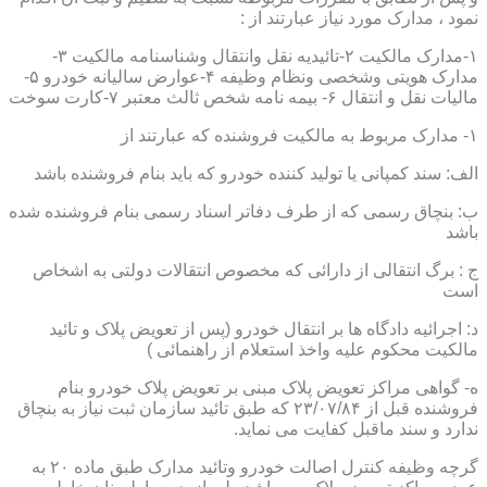
نمود ، مدارک مورد نیاز عبارتند از :
۱-مدارک مالکیت ۲-تائیدیه نقل وانتقال وشناسنامه مالکیت ۳-
مدارک هویتی وشخصی ونظام وظیفه ۴-عوارض سالیانه خودرو ۵-
مالیات نقل و انتقال ۶- بیمه نامه شخص ثالث معتبر ۷-کارت سوخت
۱- مدارک مربوط به مالکیت فروشنده که عبارتند از
الف: سند کمپانی یا تولید کننده خودرو که باید بنام فروشنده باشد
ب: بنچاق رسمی که از طرف دفاتر اسناد رسمی بنام فروشنده شده
باشد
ج : برگ انتقالی از دارائی که مخصوص انتقالات دولتی به اشخاص
است
د: اجرائیه دادگاه ها بر انتقال خودرو (پس از تعویض پلاک و تائید
مالکیت محکوم علیه واخذ استعلام از راهنمائی )
ه- گواهی مراکز تعویض پلاک مبنی بر تعویض پلاک خودرو بنام
فروشنده قبل از ۲۳/۰۷/۸۴ که طبق تائید سازمان ثبت نیاز به بنچاق
ندارد و سند ماقبل کفایت می نماید.
گرچه وظیفه کنترل اصالت خودرو وتائید مدارک طبق ماده ۲۰ به