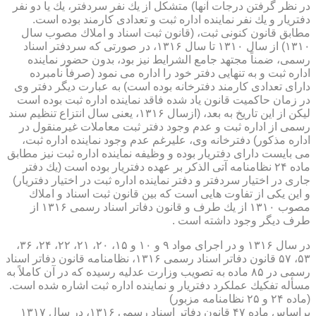
در نظر گرفتن درجات آنها) متشكل از یك نفر سردفتر، یك یا دو نفر
دفتریار و یك نفر نماینده اداره ثبت و تعدادی كارمند بوده است.
مطابق قانون كنونی ثبت، (قانون ثبت اسناد و املاك مصوب سال
۱۳۱۰) از سال ۱۳۱۰ تا سال ۱۳۱۶، در صورتی كه سردفتر اسناد
رسمی، ضمناً مجتهد جامع الشرایط نیز بود، بدون حضور نماینده
اداره ثبت و به تنهایی دفتر خود را اداره می نمود (صرفاً نامبرده
دارای تعدادی كارمند دفترخانه بوده است) به عبارت دیگر دفتر وی
در زمان حاكمیت قانون یاد شده فاقد نماینده اداره ثبت بوده است
لیكن از این تاریخ به بعد، (ازسال ۱۳۱۶، یعنی سال انتزاع تنظیم سند
رسمی از اداره ثبت و عدم وجود دفتر ثبت معاملات غیرمنقول در
اداره مذكور) دفترخانه وی، علیرغم عدم وجود نماینده اداره ثبت،
می بایست دارای دفتریار بوده و وظیفه نماینده اداره ثبت نیز مطابق
ماده ۲۴ نظامنامه آتی الذكر بر عهده دفتریار بوده است (یك دفتر
جاری در اختیار سردفتر و دفتر نماینده اداره ثبت در اختیار دفتریار)
و این یكی از تفاوت هایی است كه بین قانون ثبت اسناد و املاك
مصوب ۱۳۱۰ از یك طرف و قانون دفاتر اسناد رسمی ۱۳۱۶ از
طرف دیگر وجود داشته است .
در سال ۱۳۱۶ و در اجرای مواد ۹ و ۱۰ و ۱۵، ۲۰، ۲۱، ۲۲، ۲۴، ۳۶،
۵۳، ۵۷ قانون دفاتر اسناد رسمی ۱۳۱۶، نظامنامه قانون دفاتر اسناد
رسمی در ۸۵ ماده به تصویب وزارت عدلیه رسیده كه در آن كاملاً به
مسأله تفكیك عملكرد دفتریار و نماینده اداره ثبت اشاره شده است.
(ماده ۲۴ و ۲۵ نظامنامه مزبور)
براساس ماده ۴۷ قانون دفاتر اسناد رسمی ۱۳۱۶، در سال ۱۳۱۷