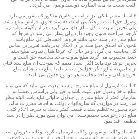
الثبت نسبت به مابه التفاوت دو سند وصول مي گردد .
۲-اسناد متمم بانكي نيز بر اساس قانون مذكور كه مقرر مي دارد
وصول حق الثبت در هنگامي است كه سند حاوي افزايش مبلغ باشد
ولي تحرير نسبت به كل مبلغ تعلق مي گيرد ، در اين گونه موارد نيز
گرچه صراحت قانون وجود دارد ولي بنظر مي رسد در هرجا كه
مبلغ مندرج در سند جديد مانند فروش اقساطي كل مبلغ باشد
بنحوي كه اطلاق مبلغ سند بر آن امكان پذير باشد تحرير بر اساس
كل محاسبه مي گردد و در جائي كه عرفا همان تفاوت مبلغ سند
جديد محسوب مي گردد مبلغ تفاوت ماخذ محاسبه حق الثبت و
تحرير خواهد بود مانند اكثر اسناد متمم كه بموجب آن مبلغ سند قبلي
از مبلغي به مبلغ ديگر افزايش مييابد طبعا مبلغ سند همان مبلغ
افزوده تلقی و مأخذ محاسبه هر دو نوع حقوق می باشد .
۳- اسناد اتومبيل از مبلغ مندرج در سند تبعيت مي نمايد كه مي تواند
مبلغ ماخذ وصول حق الثبت باشد يا خير ولي براساس بخشنامه
سازمان كمتر از مبلغ مندرج در جداول مالياتي نبايد باشد البته بنظر
مي رسد در مواردي كه سازمانهاي دولتي به لحاظ مقررات مالي
خود مجبور به تنظيم سند با قيمت كمتر باشند به شرط اعلام كتبي
مبلغ در درخواست تنظيم سند ، مي توان مبلغ مورد نظر را در سند
تنظيمي قيد نمود.
۴-اسناد وكالت و تفويض وكالت اتومبيل ، گرچه وكالت فروش است
ولي طبق همان تعرفه مصوب ، حق التحرير آن همانند سند قطعي