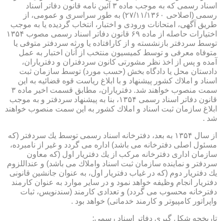
اسناد رسمی كه به موجب ماده ۳ آئین نامه قانون دفاتر اسناد
رسمی (اصلاحی ۲۷/۱۱/۱۳۶۰) به طور سراسری و عمومی، از
طریق آگهی، امتحانات ورودی و اختبار، انتخاب گردیده یا به موجب
اختیارات حاصله از ماده ۶۹ قانون دفاتر اسناد رسمی مصوب ۱۳۵۴
توسط سردفتر بازنشسته و از كارافتاده یا ورثه سردفتر متوفی یا
متوفاه معرفی و توسط كمیسیون منتخب از آنان اختبار به عمل
آمده و پس از اخذ نظر مشورتی كانون سردفتران و دفتریاران،
دادستان محل یا دادگاه بخش (حسب مورد) توسط سازمان ثبت
اسناد و املاك كشور پیشنهاد و با ابلاغ ریاست قوه قضائیه به این
سمت منصوب خواهند شد. دفتریاران، مطابق قسمت اخیر ماده ۳
قانون دفاتر اسناد رسمی ۱۳۵۴، بنا به پیشنهاد سردفتر و به موجب
ابلاغ سازمان ثبت اسناد و املاك كشور به این سمت منصوب خواهند
شد .
از سال ۱۳۵۴ به بعد، دفترخانه اسناد رسمی توسط یك سردفتر (كه
مسئول اصلی دفترخانه می باشد) اداره می گردد و غیر از نامبرده،
سازمان اداری دفترخانه مركب از یك دفتریار اول (كه معاون
سردفتر و نماینده سازمان ثبت اسناد واملاك می باشد) و عنداللزوم
یك دفتریار دوم (كه در غیاب دفتریار اول، به عنوان جانشین قانونی
دفتریار انجام وظیفه خواهد نمود و در سایر موارد به عنوان كارمند
دفترخانه محسوب می گردد) و تعدادی كارمند (سندنویس، ثبات
واپراتور كامپیوتر و كارمند خدماتی) خواهد بود .
تاریخچه شكل گیری دفاتر اسناد رسمی: