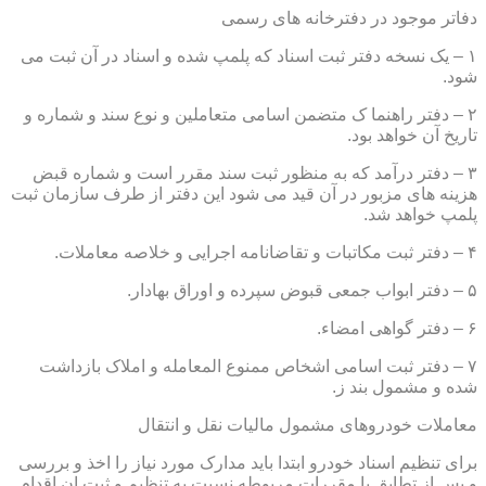
دفاتر موجود در دفترخانه های رسمی
۱ – یک نسخه دفتر ثبت اسناد که پلمپ شده و اسناد در آن ثبت می
شود.
۲ – دفتر راهنما ک متضمن اسامی متعاملین و نوع سند و شماره و
تاریخ آن خواهد بود.
۳ – دفتر درآمد که به منظور ثبت سند مقرر است و شماره قبض
هزینه های مزبور در آن قید می شود این دفتر از طرف سازمان ثبت
پلمپ خواهد شد.
۴ – دفتر ثبت مکاتبات و تقاضانامه اجرایی و خلاصه معاملات.
۵ – دفتر ابواب جمعی قبوض سپرده و اوراق بهادار.
۶ – دفتر گواهی امضاء.
۷ – دفتر ثبت اسامی اشخاص ممنوع المعامله و املاک بازداشت
شده و مشمول بند ز.
معاملات خودروهای مشمول مالیات نقل و انتقال
برای تنظیم اسناد خودرو ابتدا باید مدارک مورد نیاز را اخذ و بررسی
و پس از تطابق با مقررات مربوطه نسبت به تنظیم و ثبت ان اقدام