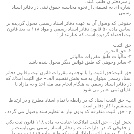
از سردفتران طلب کنند.
اشاره ای به قسمتی از نحوه محاسبه حقوق ثبتی در دفاتر اسناد
رسمی
حقوقي كه وصول آن به عهده دفاتر اسناد رسمي محول گرديده بر
اساس ماده ۵۰ قانون دفاتر اسناد رسمي و مواد ۱۱۸ به بعد قانون
ثبت احصاء گرديده است كه عبارتند از :
حق الثبت
۲- حق التحرير
۳- ماليا ت طبق مقررات مالياتي
۴- ساير وجوهي كه طبق قوانين ديگر محول شده باشد
حق الثبت:حق الثبت را با توجه به مقررات قانون ثبت وقانون دفاتر
اسناد رسمي ميتوان به سه بخش تقسيم الف– حق الثبت املاك كه
در دفاتر اسناد رسمي به هنگام انجام معا مله اخذ و به مازاد يا
بقاياي ثبتی تعبیر می شود .
ب- حق الثبت اسناد كه در رابطه با تمام اسناد مطرح و در ارتباط
مستقيم با كار دفاتر است .
ج - حق الثبت متفرقه كه بدون نياز به تنظیم سند وصول می گردد .
بخش اول – حق الثبت املاک:با عنايت به ماده ۱۱۸ قانون ثبت يكي
از حقوقي كه در ادارات ثبـت و دفاتر اسناد رسمي مي بايست و
صول گردد حق الثبت املاك است كه طبق ماده ۱۱۹ ثبت وصول