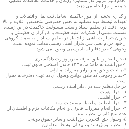
انجام امور مزبور کار مشاوره رایگان و خدمات معاضدت قضایی
جامعه را نیز انجام می دهند،
واگذاری بخشی از امور حاکمیتی شامل ثبت نقل و انتقالات و
تعهدات توسط قوه قضائیه به بخش خصوصی متخصص، علاوه بر بالا
بردن دقت در تنظیم اسناد و سلب مسئولیت حاکمیت در این زمینه،
قسمت مهمی از شکایات علیه حکومت یا کارگزاران حکومتی و
جبران خسارات ناشی از اشتباه در تنظیم اسناد را به سمت گروهی
از خود مردم یعنی سردفتران اسناد رسمی هدایت نموده است.
وجوهی که در دفاتر اسناد رسمی وصول می شود :
۱-حق التحریر طبق تعرفه مقرر وزارت دادگستری.
۲-حق الثبت به ماخذ ماده ۱۲۳ قانون اصلاحی قانون ثبت.
۳-مالیات و حق تمبر برابر مقررات مالیاتی.
۴-سایر وجوهی که طبق قوانین وصول آن به عهده دفترخانه محول
است.
مراحل تنظیم سند در دفاتر اسناد رسمی:
۱- احراز هویت.
۲- احراز اهلیت.
۳- احراز اصالت و اعتبار مستندات سند.
۴- احراز انجام مقررات قانونی و انجام مکاتبات لازم و اطمینان از
عدم منع قانونی تنظیم سند.
۵- وصول حق التحریر، حق الثبت و سایر حقوق دولتی.
۶- تنظیم اوراق سند و تایید آن توسط متعاملین.