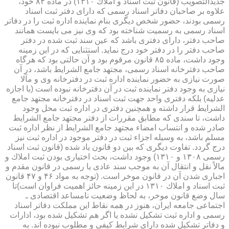
جدیدالتصویب (قانون ثبت اسناد و املاك ۱۳۱۰) در ماده ۸۴ خود،
علاوه بر صاحبان دفاتر اسناد رسمی كه دارای دفتر ثبت اسناد
رسمی بودند، حضور شخص دیگری بنام نماینده اداره ثبت را در دفاتر
اسناد رسمی به رسمیت شناخته بود كه وی نیز می بایست همانند
صاحب دفتر، دارای دفتری باشد كه عین سند ثبت شده در دفتر
صاحب دفتر را در دفتر خود درج نماید. استثنایی كه در این زمینه
وجود داشت، ماده ۸۵ قانون مرقوم بود و آن حالتی بود كه هرگاه
صاحب دفترخانه اسناد رسمی، مجتهد جامع الشرایط باشد، در آن
صورت نیازی به حضور نماینده اداره ثبت در دفترخانه وی و مآلا
نیازی به وجود دفتر نماینده ثبت در آن دفترخانه نبوده است (با اجازه
عدلیه) بلكه دفتری واحد جهت ثبت اسناد در دفترخانه مجتهد جامع
الشرایط قرار داشته و همچنین دفتری در اداره ثبت محل وجود
داشت، تا سندی كه مطابق مقررات از دفتر مجتهد جامع الشرایط
صادر شده و انتساب امضاء مجتهد جامع الشرایط از نظر اداره ثبت
مسلم باشد، به وسیله اجزاء ثبت در دفتر موجود در اداره ثبت نیز
درج گردد. تفاوت دیگری كه بین دو قانون یاد شده (قانون ثبت اسناد
رسمی ۱۳۰۸ و ۱۳۱۰) وجود داشت، بحث اختیاری بودن ثبت املاك و
مالاً نقل و انتقال آن به موجب سند عادی یا رسمی در قانون مقدم و
اجباری شدن آن در قانون موخر است. (توجه به مواد ۴۶ و ۴۷ قانون
ثبت اسناد و املاك ۱۳۱۰ در این زمینه حائز اهمیت فراوان است)تا
سال وضع قانون موخر، به لحاظ وضعیت نامساعد اقتصادی ـ
اجتماعی جامعه ایران، هنوز در همه نقاط این مملكت دفاتر اسناد
رسمی و اداره ثبت تشكیل نشده یا اگر هم تشكیل شده بود، ادارات
و دفاتر تشكیل شده دارای شرایط كیفی و مطلوب نبوده اند. به