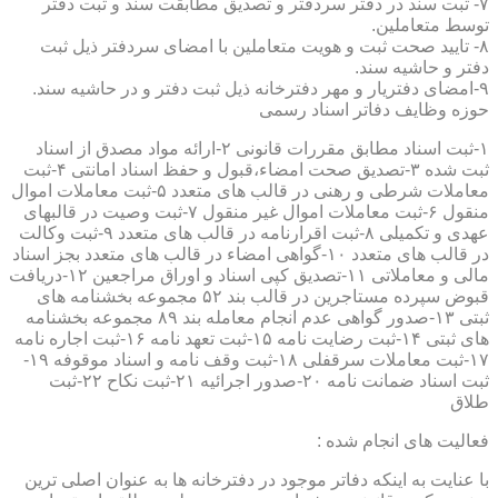
۷- ثبت سند در دفتر سردفتر و تصدیق مطابقت سند و ثبت دفتر
توسط متعاملین.
۸- تایید صحت ثبت و هویت متعاملین با امضای سردفتر ذیل ثبت
دفتر و حاشیه سند.
۹-امضای دفتریار و مهر دفترخانه ذیل ثبت دفتر و در حاشیه سند.
حوزه وظایف دفاتر اسناد رسمی
۱-ثبت اسناد مطابق مقررات قانونی ۲-ارائه مواد مصدق از اسناد
ثبت شده ۳-تصدیق صحت امضاء،قبول و حفظ اسناد امانتی ۴-ثبت
معاملات شرطی و رهنی در قالب های متعدد ۵-ثبت معاملات اموال
منقول ۶-ثبت معاملات اموال غیر منقول ۷-ثبت وصیت در قالبهای
عهدی و تکمیلی ۸-ثبت اقرارنامه در قالب های متعدد ۹-ثبت وکالت
در قالب های متعدد ۱۰-گواهی امضاء در قالب های متعدد بجز اسناد
مالی و معاملاتی ۱۱-تصدیق کپی اسناد و اوراق مراجعین ۱۲-دریافت
قبوض سپرده مستاجرین در قالب بند ۵۲ مجموعه بخشنامه های
ثبتی ۱۳-صدور گواهی عدم انجام معامله بند ۸۹ مجموعه بخشنامه
های ثبتی ۱۴-ثبت رضایت نامه ۱۵-ثبت تعهد نامه ۱۶-ثبت اجاره نامه
۱۷-ثبت معاملات سرقفلی ۱۸-ثبت وقف نامه و اسناد موقوفه ۱۹-
ثبت اسناد ضمانت نامه ۲۰-صدور اجرائیه ۲۱-ثبت نکاح ۲۲-ثبت
طلاق
فعالیت های انجام شده :
با عنایت به اینکه دفاتر موجود در دفترخانه ها به عنوان اصلی ترین