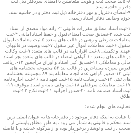
۸- تایید صحت ثبت و هویت متعاملین با امضای سردفتر ذیل ثبت
دفتر و حاشیه سند.
۹-امضای دفتریار و مهر دفترخانه ذیل ثبت دفتر و در حاشیه سند.
حوزه وظایف دفاتر اسناد رسمی
۱-ثبت اسناد مطابق مقررات قانونی ۲-ارائه مواد مصدق از اسناد
ثبت شده ۳-تصدیق صحت امضاء،قبول و حفظ اسناد امانتی ۴-ثبت
معاملات شرطی و رهنی در قالب های متعدد ۵-ثبت معاملات اموال
منقول ۶-ثبت معاملات اموال غیر منقول ۷-ثبت وصیت در قالبهای
عهدی و تکمیلی ۸-ثبت اقرارنامه در قالب های متعدد ۹-ثبت وکالت
در قالب های متعدد ۱۰-گواهی امضاء در قالب های متعدد بجز اسناد
مالی و معاملاتی ۱۱-تصدیق کپی اسناد و اوراق مراجعین ۱۲-دریافت
قبوض سپرده مستاجرین در قالب بند ۵۲ مجموعه بخشنامه های
ثبتی ۱۳-صدور گواهی عدم انجام معامله بند ۸۹ مجموعه بخشنامه
های ثبتی ۱۴-ثبت رضایت نامه ۱۵-ثبت تعهد نامه ۱۶-ثبت اجاره نامه
۱۷-ثبت معاملات سرقفلی ۱۸-ثبت وقف نامه و اسناد موقوفه ۱۹-
ثبت اسناد ضمانت نامه ۲۰-صدور اجرائیه ۲۱-ثبت نکاح ۲۲-ثبت
طلاق
فعالیت های انجام شده :
با عنایت به اینکه دفاتر موجود در دفترخانه ها به عنوان اصلی ترین
سند محکم و قانونی به شمار می رود ، به طور مطلق بایستی از
صحت در ثبت و نوشتار برخوردار بوده و از هرگونه خدشه و یا فاصله