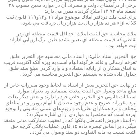
برخي از درآمدهاي دولت و مصرف آن در موارد معين مصوب ۲۸
اسفند ماه ۷۳ ۱۳ اصلاح گرديده مقرر مي دارد:
براي ثبت ملك دردفتر املاك موضوع مواد ۱۱ و۱۲و۱۱۹ قانون ثبت
كلا به ازاء هر ده هزار ريال يك هزار ريال دريافت مي شود .
ملاك محاسبه حق الثبت املاك، حد اقل قيمت منطقه اي ودر
نقاطي كه قيمت منطقه اي تعيين نشده طبق برگ ارزيابي ادارات
ثبت خواهد بود .
حق التحرير اسناد مالي:در اسناد مالي محاسبه حق التحرير طبق
تعرفه ارسالي و فاقد هرگونه ابهام است به ويژه آنكه اكثريت قريب
به اتفاق همكاران از رايانه استفاده و با وارد كردن مبلغ سند طبق
جداول داده شده به سيستم حق التحرير محاسبه مي گردد .
در نهايت حق التحرير بعض از اسناد به لحاظ وجود مقررات خاص از
مبلغ ماخذ وصول حق الثبت تبعيت نمينمايند ويا بعنوان موارد
استنائات قانوني حق التحرير خاص خود را دارند و بعض ديگر بعلت
نبود مقررات صريح و عدم وجود مصداق با ابهام روبرو و در مناطق
مختلف و نزد همكاران نظريات و رويه هاي عملي متفاوتي را بوجود
آورده است كه مختصرا به مواردي از آن اشاره ميگردد :
۱- اسناد فروش اقساطي بانكها كه در تعقيب مشاركت مدني منعقد
ميگردد بر اساس تبصره ماده ۱۵ قاون عمليات بانكي گرچه حق
الثبت نسبت به مابه التفاوت دو سند وصول مي گردد .