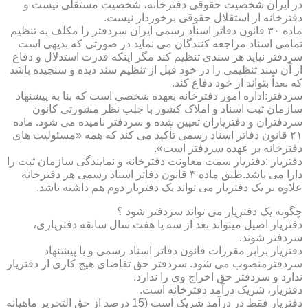
در ایران شخصیت حقوقی دفترخانه، شخصیت مستقلی نیست و
دفترخانه از استقلال حقوقی برخوردار نیست.
ماده ۳۰ قانون دفاتر اسناد رسمی ایران سردفتر را مکلف به تنظیم
تمامی اسناد مراجعه کنندگان می نماید در صورتی که بدیهی است
سردفتر نباید هر سندی تنظیم کند مگر اینکه قدرت استدلال و دفاع
از آن سند تنظیمی را در خود قبل از تنظیم سند دیده و سنجیده باشد
که بعداً بتواند از خود دفاع کند.
سردفتر:اداره امور دفترخانه بعهده شخصی است که بنا به پیشنهاد
سازمان ثبت اسناد و املاک کشور با جلب نظر مشورتی کانون
سردفتران و دفتریاران تعیین شده و سردفتر نامیده می شود. ماده
۲۱ قانون دفاتر اسناد رسمی تأکید می کند که همه «مسئولیت های
دفترخانه بر عهده سردفتر است».
دفتریار :دفتریار سمت معاونت دفترخانه و نمایندگی سازمان ثبت را
دارا می باشد.طبق ماده ۳ قانون دفاتر اسناد رسمی هر دفترخانه
علاوه بر یک دفتریار می تواند یک دفتریار دوم هم داشته باشد.
چگونه یک دفتریار می تواند سردفتر شود ؟
دفتریار اصیل میتواند بعد از سه یا هفت سال سابقه دفتریاری،
سردفتر شوند.
دفتریار برابر مقررات قانون دفاتر اسناد رسمی و با پیشنهاد
سردفترمنصوب می شود. سردفتر حق تقاضای هیچ کاری از دفتریار
ندارد و سردفتر حق اخراج وی را ندارد.
دفتریار، شریک درآمد دفترخانه است.
دفتریار فقط در درآمد شریک است (15 درصد از حق التحریر ماهیانه