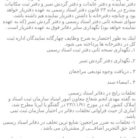
دفتر نماینده و دفتر عایدات و دفتر گردش تمبر و دفتر ثبت مكاتبات
مندرج در ماده ۲۳ قانون دفتر اسناد رسمی به عهده دفتریار خواهد
بود و چنانچه دفترخانه با داشتن دفتریار نماینده هم داشته باشد،
سوای نسخه ثانی دفتر اسناد رسمی و دفتر گردش تمبر (كه به عهده
نماینده خواهد بود) نگهداری سایر دفاتر فوق به عهده دفتریار است .
اینك به طور اختصار به شرح وظایف چهارگانه نمایندگان اداره ثبت
كل در دفترخانه ها پرداخته می شود.
۱ـ نگهداری نسخه ثانی دفتر ثبت اسناد رسمی
۲ـ نگهداری دفتر گردش تمبر
۳ ـ دریافت وجوه تودیعی مراجعان
۴ ـ امضاء سند
تخلفات رایج در دفاتر اسناد رسمی
به گفته مهدی انجم شعاع معاون امور اسناد سازمان ثبت اسناد و
املاک کشور که در مورخ ۲۳/۱۱/۹۱ در گفتگو با ایرنا مطرح شد،
آماری از حیث فراوانی تخلفات دفاتر در اختیار سازمان ثبت نمی
باشد.
۱- تخلفات به ضرر مراجعین: شایع ترین تخلف در دفاتر اسناد رسمی
اخذ حق التحریر اضافـــی از مشتریان می باشد .