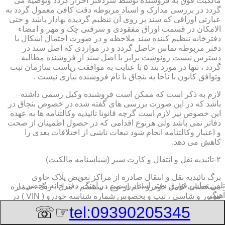
مالکیت فوق به فروشنده توسط سردفتر احراز گردد وتوصیه می
گردد در بررسی مدارک و اسناد مربوطه دقت کافی معمول گردد به
عبارتی اوراقی که سند بر روی آن تنظیم گردیده بهادار باشد و حتی
الامکان در قسمت اوراق مفقودی و سرقتی چک و مهر و امضاء
دفترخانه تنظیم کننده سند ملاحظه و در صورت احتمال اشکال با
دفتر مربوطه تماس حاصل گردد و در مواردی که اصل سند در
دسترس نیست رونوشت برابر با اصل سند از فروشنده مطالبه
گردد ، تنها در مورد بند ۵ با عنایت به موافقت ریاست سازمان ثبت
وتوافق کانون با ناجا به بنچاق با نام فروشنده نیازی نیست .
لازم به ذکر است که ممکن است فروشنده وکیل رسمی داشته
باشد که در این صورت بررسی های گفته شده در خصوص بنچاق در
این خصوص نیز لازم است گرچه قانونا تائیدیه وکالتنامه ها به عهده
دفاتر نمی باشد ولی هرنوع اقدامی که در حصول اطمینان از صحت
و اعتبار وکالتنامه انجام شود تبعات ناشی از اختلافات بعدی را
کاهش می دهد.
۲-تائیدیه نقل و انتقال و کارت سبز (شناسنامه مالکیت)
برگ تائیدیه نقل و انتقال صادره از مراکز تعویض پلاک حاوی
تلفن تماس فوری
دفتر اسناد رسمی در آهنگ, دفترخانه,محضر در
مشخصات کامل خودرو اعم از نوع ، سیستم ، مدل ، رنگ ، شماره
آهنگ
موتور و شاسی ، تیپ و بخصوس شماره شناسه خودرو ( VIN ) در
صدر صفحه و مشخصات فروشنده و خریدار اعم از مشخصات
☞☏
tel:09390205345
سجلی و شماره ملی و کدپستی و آدرس و شماره انتظامی
اختصاصی آنها با قسمت توضیحات برای هریک در قسمت انتهائی و