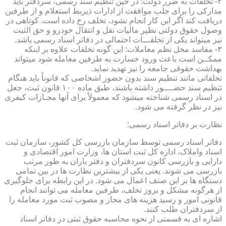
۲- تخلفات به ضرر دولت: در حین تنظیم سند رسمی، سردفتر باید
مدارکی را برای جلب موافقت از ادارات ذیربط استعلام و از طرفین
دریافت کند اگر این کار انجام نشود، تخلف رخ داده است. کوتاهی در
وصول حقوق دولتی نظیر مالیات نقل و انتقال خودرو و حق الثبت
نیز میتواند یکی از تخلفـــات احتمالی در دفاتر اسناد رسمی باشد.
۳- مفاسد مخل نظم معاملات: این گونه تخلفات علاوه بر اینکه
ممکــن است باعث ورود خسارت به طرفین معامله شود میتواند
بهداشت حقوقی جامعه را نیز تهدید نماید.
تخلفاتی مانند تنظیم سند بدون حضور اشخاصی که قانوناً باید هنگام
تنظیم سند حضــــور داشته باشند، طبق ماده ۱۰۰ قانون ثبت، جعل
در اسناد رسمی شناخته میشود که معمولاً برای آنها مجـازات کیفری
نیز در نظر گرفته می شود.
نظارت بر دفاتر اسناد رسمی:
دفاتر اسناد رسمی توسط سازمان بازرسی کل کشور، سازمان ثبت
اسناد واملاک، اداره کل ثبت استان ها، وزارت امور اقتصادی و
دارایی و بازرسی کانون سردفتران و دفتر یاران به طور مرتب
بازرسی می شوند. یعنی یکی از بیشترین نظارت ها در بین تمامی
دستگاه ها بر این صنف اعمال می شود. در این رابطه برای جلوگیری
از هرگونه مشکل و بروز تخلف، طرفین معامله می توانند انجام
قانونی امور و رسید هزینه های مجاز و مصوب ثبت مورد معامله را
از سردفتران طلب کنند.
اشاره ای به قسمتی از نحوه محاسبه حقوق ثبتی در دفاتر اسناد