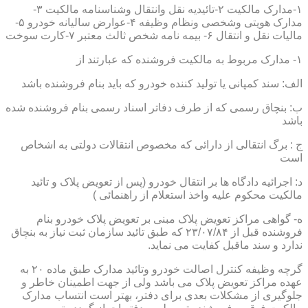
۱-مدارک مالکیت ۲-تائیدیه نقل وانتقال وشناسنامه مالکیت ۳-
مدارک هویتی وشخصی ونظام وظیفه ۴-عوارض سالیانه خودرو ۵-
مالیات نقل و انتقال ۶- بیمه نامه شخص ثالث معتبر ۷-کارت سوخت
۱- مدارک مربوط به مالکیت فروشنده که عبارتند از
الف: سند کمپانی یا تولید کننده خودرو که باید بنام فروشنده باشد
ب: بنچاق رسمی که از طرف دفاتر اسناد رسمی بنام فروشنده شده
باشد
ج : برگ انتقالی از دارائی که مخصوص انتقالات دولتی به اشخاص
است
د: اجرائیه دادگاه ها بر انتقال خودرو (پس از تعویض پلاک و تائید
مالکیت محکوم علیه واخذ استعلام از راهنمائی )
ه- گواهی مراکز تعویض پلاک مبنی بر تعویض پلاک خودرو بنام
فروشنده قبل از ۲۳/۰۷/۸۴ که طبق تائید سازمان ثبت نیاز به بنچاق
ندارد و سند ماقبل کفایت می نماید.
گرچه وظیفه کنترل اصالت خودرو وتائید مدارک طبق ماده ۲۰ به
عهده مراکز تعویض پلاک می باشد ولی از جهت اطمینان خاطر و
جلوگیری از مشکلات بعدی برای دفتر، بهتر است انتساب مدارک