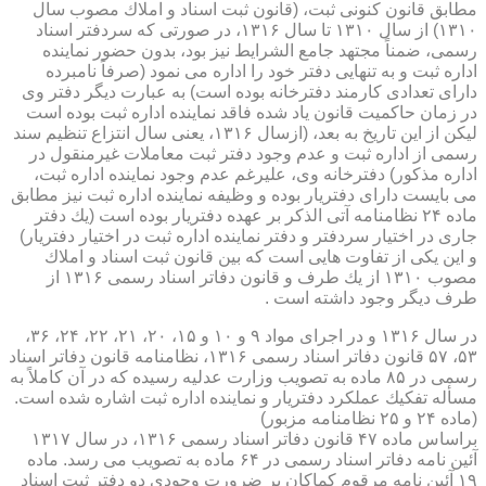
مطابق قانون كنونی ثبت، (قانون ثبت اسناد و املاك مصوب سال
۱۳۱۰) از سال ۱۳۱۰ تا سال ۱۳۱۶، در صورتی كه سردفتر اسناد
رسمی، ضمناً مجتهد جامع الشرایط نیز بود، بدون حضور نماینده
اداره ثبت و به تنهایی دفتر خود را اداره می نمود (صرفاً نامبرده
دارای تعدادی كارمند دفترخانه بوده است) به عبارت دیگر دفتر وی
در زمان حاكمیت قانون یاد شده فاقد نماینده اداره ثبت بوده است
لیكن از این تاریخ به بعد، (ازسال ۱۳۱۶، یعنی سال انتزاع تنظیم سند
رسمی از اداره ثبت و عدم وجود دفتر ثبت معاملات غیرمنقول در
اداره مذكور) دفترخانه وی، علیرغم عدم وجود نماینده اداره ثبت،
می بایست دارای دفتریار بوده و وظیفه نماینده اداره ثبت نیز مطابق
ماده ۲۴ نظامنامه آتی الذكر بر عهده دفتریار بوده است (یك دفتر
جاری در اختیار سردفتر و دفتر نماینده اداره ثبت در اختیار دفتریار)
و این یكی از تفاوت هایی است كه بین قانون ثبت اسناد و املاك
مصوب ۱۳۱۰ از یك طرف و قانون دفاتر اسناد رسمی ۱۳۱۶ از
طرف دیگر وجود داشته است .
در سال ۱۳۱۶ و در اجرای مواد ۹ و ۱۰ و ۱۵، ۲۰، ۲۱، ۲۲، ۲۴، ۳۶،
۵۳، ۵۷ قانون دفاتر اسناد رسمی ۱۳۱۶، نظامنامه قانون دفاتر اسناد
رسمی در ۸۵ ماده به تصویب وزارت عدلیه رسیده كه در آن كاملاً به
مسأله تفكیك عملكرد دفتریار و نماینده اداره ثبت اشاره شده است.
(ماده ۲۴ و ۲۵ نظامنامه مزبور)
براساس ماده ۴۷ قانون دفاتر اسناد رسمی ۱۳۱۶، در سال ۱۳۱۷
آئین نامه دفاتر اسناد رسمی در ۶۴ ماده به تصویب می رسد. ماده
۱۹ آئین نامه مرقوم كماكان بر ضرورت وجودی دو دفتر ثبت اسناد