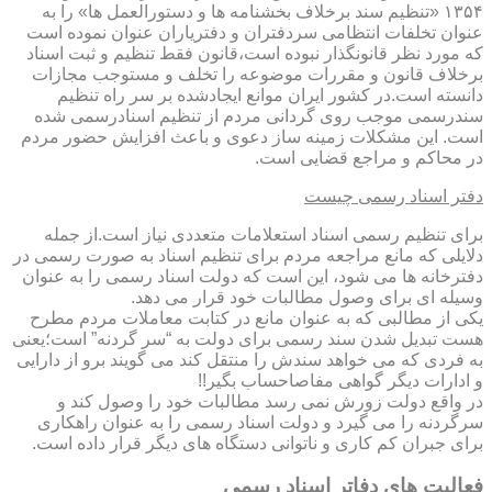
۱۳۵۴ «تنظیم سند برخلاف بخشنامه ها و دستورالعمل ها» را به
عنوان تخلفات انتظامی سردفتران و دفتریاران عنوان نموده است
که مورد نظر قانونگذار نبوده است،قانون فقط تنظیم و ثبت اسناد
برخلاف قانون و مقررات موضوعه را تخلف و مستوجب مجازات
دانسته است.در کشور ایران موانع ایجادشده بر سر راه تنظیم
سندرسمی موجب روی گردانی مردم از تنظیم اسنادرسمی شده
است. این مشکلات زمینه ساز دعوی و باعث افزایش حضور مردم
در محاکم و مراجع قضایی است.
دفتر اسناد رسمی چیست
برای تنظیم رسمی اسناد استعلامات متعددی نیاز است.از جمله
دلایلی که مانع مراجعه مردم برای تنظیم اسناد به صورت رسمی در
دفترخانه ها می شود، این است که دولت اسناد رسمی را به عنوان
وسیله ای برای وصول مطالبات خود قرار می دهد.
یکی از مطالبی که به عنوان مانع در کتابت معاملات مردم مطرح
هست تبدیل شدن سند رسمی برای دولت به “سر گردنه” است؛یعنی
به فردی که می خواهد سندش را منتقل کند می گویند برو از دارایی
و ادارات دیگر گواهی مفاصاحساب بگیر!!
در واقع دولت زورش نمی رسد مطالبات خود را وصول کند و
سرگردنه را می گیرد و دولت اسناد رسمی را به عنوان راهکاری
برای جبران کم کاری و ناتوانی دستگاه های دیگر قرار داده است.
فعالیت های دفاتر اسناد رسمی