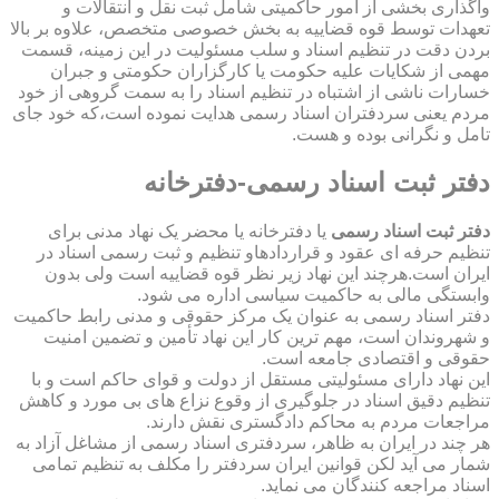
واگذاری بخشی از امور حاکمیتی شامل ثبت نقل و انتقالات و
تعهدات توسط قوه قضاییه به بخش خصوصی متخصص، علاوه بر بالا
بردن دقت در تنظیم اسناد و سلب مسئولیت در این زمینه، قسمت
مهمی از شکایات علیه حکومت یا کارگزاران حکومتی و جبران
خسارات ناشی از اشتباه در تنظیم اسناد را به سمت گروهی از خود
مردم یعنی سردفتران اسناد رسمی هدایت نموده است،که خود جای
تامل و نگرانی بوده و هست.
دفتر ثبت اسناد رسمی-دفترخانه
دفتر ثبت اسناد رسمی
یا دفترخانه یا محضر یک نهاد مدنی برای
تنظیم حرفه ای عقود و قراردادهاو تنظیم و ثبت رسمی اسناد در
ایران است.هرچند این نهاد زیر نظر قوه قضاییه است ولی بدون
وابستگی مالی به حاکمیت سیاسی اداره می شود.
دفتر اسناد رسمی به عنوان یک مرکز حقوقی و مدنی رابط حاکمیت
و شهروندان است، مهم ترین کار این نهاد تأمین و تضمین امنیت
حقوقی و اقتصادی جامعه است.
این نهاد دارای مسئولیتی مستقل از دولت و قوای حاکم است و با
تنظیم دقیق اسناد در جلوگیری از وقوع نزاع های بی مورد و کاهش
مراجعات مردم به محاکم دادگستری نقش دارند.
هر چند در ایران به ظاهر، سردفتری اسناد رسمی از مشاغل آزاد به
شمار می آید لکن قوانین ایران سردفتر را مکلف به تنظیم تمامی
اسناد مراجعه کنندگان می نماید.