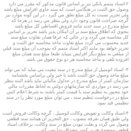
۲-اسناد متمم بانكي نيز بر اساس قانون مذكور كه مقرر مي دارد
وصول حق الثبت در هنگامي است كه سند حاوي افزايش مبلغ باشد
ولي تحرير نسبت به كل مبلغ تعلق مي گيرد ، در اين گونه موارد نيز
گرچه صراحت قانون وجود دارد ولي بنظر مي رسد در هرجا كه
مبلغ مندرج در سند جديد مانند فروش اقساطي كل مبلغ باشد
بنحوي كه اطلاق مبلغ سند بر آن امكان پذير باشد تحرير بر اساس
كل محاسبه مي گردد و در جائي كه عرفا همان تفاوت مبلغ سند
جديد محسوب مي گردد مبلغ تفاوت ماخذ محاسبه حق الثبت و
تحرير خواهد بود مانند اكثر اسناد متمم كه بموجب آن مبلغ سند قبلي
از مبلغي به مبلغ ديگر افزايش مييابد طبعا مبلغ سند همان مبلغ
افزوده تلقی و مأخذ محاسبه هر دو نوع حقوق می باشد .
۳- اسناد اتومبيل از مبلغ مندرج در سند تبعيت مي نمايد كه مي تواند
مبلغ ماخذ وصول حق الثبت باشد يا خير ولي براساس بخشنامه
سازمان كمتر از مبلغ مندرج در جداول مالياتي نبايد باشد البته بنظر
مي رسد در مواردي كه سازمانهاي دولتي به لحاظ مقررات مالي
خود مجبور به تنظيم سند با قيمت كمتر باشند به شرط اعلام كتبي
مبلغ در درخواست تنظيم سند ، مي توان مبلغ مورد نظر را در سند
تنظيمي قيد نمود.
۴-اسناد وكالت و تفويض وكالت اتومبيل ، گرچه وكالت فروش است
ولي طبق همان تعرفه مصوب ، حق التحرير آن همانند سند قطعي
وصول مي گردد و بعلت نبودن مبلغ در سند وكالت، برخلاف اسناد
قطعی موضوع تحریر کمتر مصداق پیدا نمی کند .