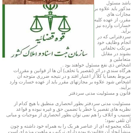
باشد مسئول
مذکور باید علاوه بر
مجازات های
مقرر، از عهده کلیه
خسارات وارده نیز
برآید.
سردفترانی که در
انجام وظایف خود
مرتکب تخلفاتی
بشوند در مقابل
متعاملین و
اشخاص ذی نفع مسئول خواهند بود .
هرگاه سندی در اثر (تقصیر یا تخلف) آن ها از قوانین و مقررات
مربوط بعضاً یا کلاً از اعتبار افتد و در نتیجه ضرری متوجه آن
اشخاص شود علاوه بر مجازتهای مقرر باید از عهده خسارت وارد
برآیند.
قانون و مسئولیت مدنی سردفتر
مسئولیت مدنی سردفتر بطور انحصاری منطبق با هیچ کدام از
نظریه های تقصیر یا خطر یا تضمین حق و غیره نبوده و قواعد
تسبیب و اتلاف را هم نمی توان بطور انحصاری از موجبات و مبانی
آن تلقی نمود؛
بلکه مجموعه ای از عناصر هر یک را به همراه خود داشته و چون
منشأ ایجاد آن «قانون» بوده دارای ترکیب و ماهیت ویژه ای است