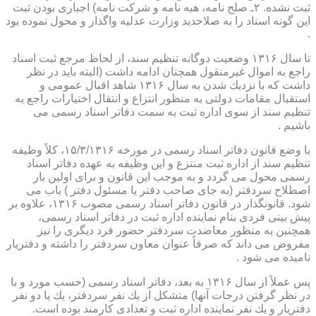
ثبت نشده. ۲ـ صلح نامه، هبه نامه و شركت نامه) اجباری بودن ثبت
این گونه اسناد را به صلاحدید وزارت عدلیه واگذار و محول نموده بود
.
تا سال ۱۳۱۶ وضعیت دوگانه تنظیم سند، از لحاظ مرجع ثبت اسناد
راجع به اموال غیرمنقول همچنان ادامه داشت (البته باید در نظر
داشت كه با نزدیك شدن به سال ۱۳۱۶ شاهد اقبال عمومی و
استقبال مقامات دولتی به منظور انتزاع و انتقال اختیارات راجع به
تنظیم سند از سوی اداره ثبت به سمت دفاتر اسناد رسمی می
باشیم .
با وضع قانون دفاتر اسناد رسمی در مورخه ۱۵/۳/۱۳۱۶، كلاً وظیفه
تنظیم سند از اداره ثبت منتزع و این وظیفه به عهده دفاتر اسناد
رسمی محول می گردد و به موجب این قانون و برای اولین بار
اصطلاح سردفتر (به جای صاحب دفتر یا مسئول دفتر ) باب می
شود. قانونگذار در قانون دفاتر اسناد رسمی مصوب ۱۳۱۶، علاوه بر
پیش بینی فردی بنام نماینده اداره ثبت در دفاتر اسناد رسمی،
همچنین به منظور معاضدت سردفتر حضور فرد دیگری را نیز
مفروض می داند كه صرفاً عنوان معاون سردفتر را داشته و دفتریار
نامیده می شود .
پس عملاً از سال ۱۳۱۶ به بعد، دفاتر اسناد رسمی (حسب مورد و با
در نظر گرفتن درجات آنها) متشكل از یك نفر سردفتر، یك یا دو نفر
دفتریار و یك نفر نماینده اداره ثبت و تعدادی كارمند بوده است.