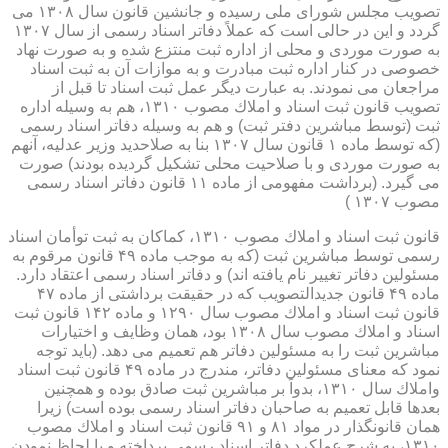
تصویب مجلس شورای ملی رسیده و جانشین قانون سال ۱۳۰۸ می
گردد و این در حالی است كه عملاً دفاتر اسناد رسمی از سال ۱۳۰۷
به صورت موردی و محلی از اداره ثبت منتزع شده و به صورت نهاد
خصوصی در كنار اداره ثبت مبادرت و به موازات آن به ثبت اسناد
مراجعان می نمودند. به عبارت دیگر عمل ثبت اسناد تا قبل از
تصویب قانون ثبت اسناد و املاك مصوب ۱۳۱۰، هم به وسیله اداره
ثبت (توسط مباشرین دفتر ثبت) و هم به وسیله دفاتر اسناد رسمی
(كه توسط ماده ۱ قانون سال ۱۳۰۷ بنا به صلاحدید وزیر عدلیه، آنهم
به صورت موردی و با صلاحیت محلی تشكیل گردیده بودند) صورت
می گیرد. (برداشت مفهومی از ماده ۱۱ قانون دفاتر اسناد رسمی
مصوب ۱۳۰۷ )
قانون ثبت اسناد و املاك مصوب ۱۳۱۰، كماكان به ثبت توأمان اسناد
رسمی توسط مباشرین ثبت (كه به موجب ماده ۴۹ قانون مرقوم به
مسئولین دفاتر تغییر نام یافته اند) و دفاتر اسناد رسمی اعتقاد دارد.
ماده ۴۹ قانون جدیدالتصویب كه در حقیقت برداشتی از ماده ۴۷
قانون ثبت اسناد و املاك مصوب سال ۱۲۹۰ و ماده ۱۴۲ قانون ثبت
اسناد و املاك مصوب سال ۱۳۰۸ بود، همان وظایف و اختیارات
مباشرین ثبت را به مسئولین دفاتر هم تعمیم می دهد. (باید توجه
نمود كه معنای مسئولین دفاتر، مندرج در ماده ۴۹ قانون ثبت اسناد
واملاك سال ۱۳۱۰، بدواً بر مباشرین ثبت صادق بوده و همچنین
بعدها قابل تعمیم به صاحبان دفاتر اسناد رسمی بوده است) زیرا
همان قانونگذار در مواد ۸۱ و ۹۱ قانون ثبت اسناد و املاك مصوب
۱۳۱۰، به شرح عملكرد دفاتر اسناد رسمی پرداخته و با لحاظ نمودن