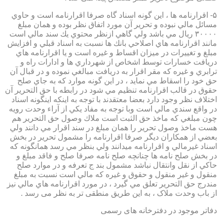
۵- اقرارنامه ها ، اين گونه اسناد گاه صرفا اقرارنامه است و حاوي
مسائل مالي نبوده و تحرير آن مورد اتفاق نظر بوده و همان مبلغ
۳۰۰۰۰ ريال مي باشد ولي گاهي ازنظر محتوي يك سند مالي است
مانند اقرارنامه هاي اصلاحي بانك ها نسبت به اسناد قبلي و افزايش
مبلغ و تغييرات در ميزان اقساط و غيره است و يا اقرارنامه هاي
دريافت خسارات توسط اشخاص از شهرداري ها و ادارات راه و
ترابري و غيره كه مقر اقرار به دريافت مبالغي نموده و در قبال آن
حق خود را اسقاط مي نمايد ، در اين گونه موارد كه به جاي صلح
حقوق در قالب اقرارنامه تنظيم مي شود در رابطه با حق التحرير آن
اختلاف نظر وجود دارد بعضا معتقدند با توجه به اينكه اينگونه اسناد
در واقع سندي مالي است وبا توجه به مفاد يكي از آراء وحدت رويه
چون مبلغي كه ماخذ حق الثبت است ملاك وصول حق التحرير هم
هست ماخذ وصول تحرير را همان مبلغ در سند اقرار مي دانند ولي
بعضي از همكاران ديگر صرفا اقرارنامه را مشمول تحرير در بخش
اسناد غيرمالي و اقرارنامه ميدانند ولي بنظر مي رسد همانگونه كه
در بخش صلح نامه ها چنانچه صلح نامه صرفا صلح و فاقد مبلغ و
حاكي از نقل وانتقال نباشد مشمول بند ج تعرفه و در موارد صلح
منقول و غير منقول و حقوق و غيره كه مالي است نسبت به مبلغ
مندرج حق التحرير تعلق مي گيرد ، در مورد اقرارنامه هاي مالي نيز
از باب وحدت ملاک ، به این طریق منطقی تر به نظر می رسد .
دفاتر موجود در دفترخانه های رسمی