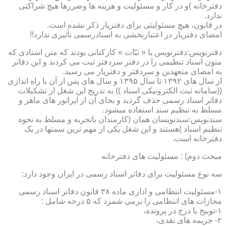
دفترخانه )و در کار و مسئولیت و هزینه ها وضررها هیچ شراکتی
ندارد.
در قانون، هیچ مسئولیتی برای دفتریار ذکر نشده است.
امضای دفتریار در اعتباربخشی به اسنادرسمی تأثیری ندارد!!
دفترنویس:دفترنویس یا « ثبّات » کارکنانی بودند که متن اسنادی که
متون اسناد تنظیمی را در دفتر سردفتر ثبت می کردند و این دفاتر
به امضای متعهدین و سردفتر و دفتریار می رسید.
از سال های ۱۳۹۲ تا سال ۱۳۹۵ و سال های پس از آن با راه اندازی
((سامانه ثبت الکترونیکی اسناد )) به تدریج این شغل از تشکیلات
دفاتر اسناد رسمی حذف گردید و بجای آن از اپراتور های ماهر و
مسلط به تنظیم سند استفاده میشود.
سندنویس:سندنویسان همان (کارمندان باتجربه و مسلط به نحوه
تنظیم اسناد )هستند و این شغل یکی از مهم ترین سمتها در یک
دفترخانه است.
مبحث دوم) : مسئولیت های دفترخانه
سه نوع مسئولیت برای دفاتر اسناد رسمی در ایران وجود دارد:
۱-مسئولیت انتظامی و اداری ماده ۳۸ قانون دفاتر اسناد رسمی
مجازات های انتظامی را برمی شمرد که ۵ درجه شامل :
۱-توبیخ با درج در پرونده،
۲- جریمه های نقدی،