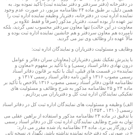
در دفترخانه (دفتر سردفتر و دفتر نماینده ثبت) تأكید نموده بود. به
همین دلیل، بر طبق ماده ۲۴ نظامنامه مزبور، در صورت عدم وجود
نماینده اداره ثبت در دفترخانه، دفتریار وظیفه نماینده اداره ثبت را
نیز عهده دار بوده است. دفتریار مذكور (صرفاً و فقط علاوه بر
معاونت در این حالت) تنها معاون سردفتر محسوب نمی گردید، بلكه
نامبرده هم معاون سردفتر و هم جانشین نماینده اداره ثبت بوده و
مآلاً عهده دار وظائف وی نیز می گردید.
وظایف و مسئولیت دفتریاران و نمایندگان اداره ثبت:
با پذیرش تفكیك نقش دفتریاران (معاونان سران دفاتر و عوامل
درون نهادی دفاتر اسناد رسمی) و با تأكید بر مفهوم «معاون و
نماینده» در قسمت های قبلی، اینك با تكیه بر قانون دفاتر اسناد
رسمی مصوب ۱۳۱۶ و آئین نامه دفاتر اسناد رسمی ۱۳۱۷ و
نظامنامه قانون دفاتر اسناد رسمی مصوب ۱۳۱۶ بالاخص با تأكید بر
ماده ۲۴ و ۲۵ نظامنامه مذكور به شرح وظائف و مسئولیت های
تفكیكی نمایندگان اداره ثبت كل و دفتریاران می پردازیم .
الف) وظیفه و مسئولیت های نمایندگان اداره ثبت كل در دفاتر اسناد
رسمی (۱۳۱۰ ـ ۱۳۵۴)
با تدقیق در ماده ۲۴ نظامنامه مذكور و استفاده از براهین عقلی می
توان به شرح وظایف نمایندگان اداره ثبت كل در دفاتر اسناد رسمی
آن روزگار پی برد. ماده ۲۴ نظامنامه یاد شده مقرر می دارد:
« در صورتی كه دفترخانه نماینده نداشته باشد، نگهداری نسخه ثانی