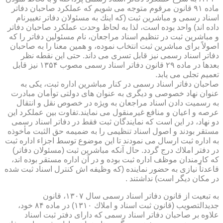
ماده ۹۱ قانون مرقوم متوجه می شویم كه عملكرد صاحبان دفاتر
اسناد رسمی و مباشرین ثبت (كه اینك به مسئولان دفاتر تغییرنام
داده اند) واحد بوده است، لذا به لحاظ وحدت عملكرد صاحبان دفاتر
و مباشرین ثبت در تنظیم اسناد مراجعان، نام مسئولین دفاتر را كه
اصولاً برای مباشرین ثبت انتخاب نموده، و همین معنا را به صاحبان
دفاتر اسناد رسمی نیز قابل تسری می داند. حتی این نقطه نظر
بعدها در ماده ۲۹ قانون دفاتر اسناد رسمی مصوب ۱۳۵۴ نیز قابل
تعمیم تجلی می یابد.
صاحبان دفاتر اسناد رسمی در كنار مباشرین اداره ثبت، یكی به
عنوان نهاد خصوصی و دیگری به عنوان های دولتی توأمان مبادرت
به رسمیت دادن اسناد مراجعان به ویژه در خصوص نقل و انتقال
عرصه و اعیان و منافع غیرمنقول می نمایند.تفاوت بین عملكرد این
دو نهاد، در این است كه نمایندگان ثبت فقط در دفاتر اسناد رسمی
مستقر بودند و اصول اسناد تنظیمی را به ضمیمه حق الثبت مأخوذه
به اداره ثبت ارسال می نمودند تا این موضوع توسط اجزاء اداره ثبت
در دفتر املاك درج گردد. حال آنكه مباشرین ثبت (مسئولان دفاتر)
كه كارمندان موظف اداره ثبت بوده و در آن اداره مستقر بوده اند،
قاعدتاً نیازی به حضور نماینده (كه وظیفه اش كنترل اسناد ثبت شده
در مكان دیگر است) نداشتند .
به تبعیت از قانون دفاتر اسناد رسمی سال ۱۳۰۷، قانون
جدیدالتصویب (قانون ثبت اسناد و املاك ۱۳۱۰) در ماده ۸۴ خود،
علاوه بر صاحبان دفاتر اسناد رسمی كه دارای دفتر ثبت اسناد