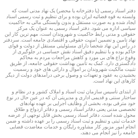
دفتر اسناد رسمی (یا دفترخانه یا محضر) یک نهاد مدنی است که
وابسته به قوه قضائیه ایران بوده و برای تنظیم و ثبت رسمی اسناد
ایجاد شده و به صورت مستقل و بدون وابستگی مالی به حاکمیت
سیاسی اداره می شود. دفتر اسناد رسمی به عنوان یک مرکز
حقوقی و مدنی رابط حاکمیت و شهروندان است، مهم ترین کار این
نهاد تامین و تضمین امنیت حقوقی و اقتصادی جامعه است. سردفتر
در رأس این نهاد شخصاً دارای مسئولیتی مستقل از دولت و قوای
حاکم بوده و با تنظیم دقیق اسناد نقش حساسی در جلوگیری از
وقوع نزاع های بی مورد و کاهش مراجعات مردم به محاکم
دادگستری دارد. کمک به تامین بهداشت حقوقی جامعه، از طریق
تثبیت مالکیت شهروندان بر اموال و دارائی های خود و رسمیت
بخشیدن به عقود و تعهدات و وصول برخی درآمدهای دولت از دیگر
کارهای این نهاد است.
از ابتدای تأسیس سازمان ثبت اسناد و املاک کشور و در نظام و
ساختار سنتی و قدیمی اداری و مدیریتی آن که در عین حال در نوع
خود مترقی بوده، بخشی از وظایف اجرایی بر عهده نهادهای
تخصصی مدنی یعنی دفاتر اسناد رسمی و دفاتر ازدواج و طلاق
محول شده است. دفاتر اسناد رسمی بخش قابل توجهی از عرضه
خدمات ثبتی و تنظیم و ثبت اسناد رسمی را بر عهده داشته و ضمن
انجام امور مزبور کار مشاوره رایگان و خدمات معاضدت قضایی
جامعه را نیز انجام می دهند،