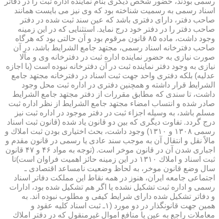
رسمی بودند، حضور شخص دیگری بنام نماینده اداره ثبت را در دفاتر
اسناد رسمی به رسمیت شناخته بود كه وی نیز می بایست همانند
صاحب دفتر، دارای دفتری باشد كه عین سند ثبت شده در دفتر
صاحب دفتر را در دفتر خود درج نماید. استثنایی كه در این زمینه
وجود داشت، ماده ۸۵ قانون مرقوم بود و آن حالتی بود كه هرگاه
صاحب دفترخانه اسناد رسمی، مجتهد جامع الشرایط باشد، در آن
صورت نیازی به حضور نماینده اداره ثبت در دفترخانه وی و مآلا
نیازی به وجود دفتر نماینده ثبت در آن دفترخانه نبوده است (با اجازه
عدلیه) بلكه دفتری واحد جهت ثبت اسناد در دفترخانه مجتهد جامع
الشرایط قرار داشته و همچنین دفتری در اداره ثبت محل وجود
داشت، تا سندی كه مطابق مقررات از دفتر مجتهد جامع الشرایط
صادر شده و انتساب امضاء مجتهد جامع الشرایط از نظر اداره ثبت
مسلم باشد، به وسیله اجزاء ثبت در دفتر موجود در اداره ثبت نیز
درج گردد. تفاوت دیگری كه بین دو قانون یاد شده (قانون ثبت اسناد
رسمی ۱۳۰۸ و ۱۳۱۰) وجود داشت، بحث اختیاری بودن ثبت املاك و
مالاً نقل و انتقال آن به موجب سند عادی یا رسمی در قانون مقدم و
اجباری شدن آن در قانون موخر است. (توجه به مواد ۴۶ و ۴۷ قانون
ثبت اسناد و املاك ۱۳۱۰ در این زمینه حائز اهمیت فراوان است)تا
سال وضع قانون موخر، به لحاظ وضعیت نامساعد اقتصادی ـ
اجتماعی جامعه ایران، هنوز در همه نقاط این مملكت دفاتر اسناد
رسمی و اداره ثبت تشكیل نشده یا اگر هم تشكیل شده بود، ادارات
و دفاتر تشكیل شده دارای شرایط كیفی و مطلوب نبوده اند. به
همین جهت قانونگذار در دو مورد (۱ـ ثبت اسناد كلیه عقود و
معاملات راجع به عین یا منافع اموال غیرمنقول كه در دفتر املاك