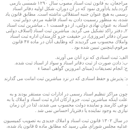
مراجعان، به قانون ثبت اسناد مصوب سال ۱۲۹۰ شمسی بازمی
گردد.باید یادآوری نمود كه در آن دوران، شكل اولیه دفاتر اسناد
رسمی به هیچ عنوان جنبه استقلالی نداشته است. مطابق قانون یاد
شده، به منظور رسمیت دادن به اسناد قاطبه مردم، دوایر ثبت
اسناد به عنوان نهادی دولتی، از دو قسمت ۱ ـ مباشرین ثبت اسناد
۲ـ دفتر راكد تشكیل می گردید. مباشرین ثبت اسناد (اسلاف دولتی
سران دفاتر امروزی)، در حقیقت جزو كارمندان اداره ثبت اسناد
واملاك محسوب می گردیدند كه وظایف آنان در ماده ۴۷ قانون
مرقوم،اینچنین تبیین شده بود .
الف: ثبت اسنادی كه نزد آنان می آورند.
ب: دادن صورت از ثبت دفاتر اسناد و سواد از اسناد ثبت شده.
ج: انجام تصدیقات (مبنای امروزین گواهی امضا ء
د: پذیرش و حفظ اسنادی كه در نزد مباشرین ثبت امانت می گذارند
.
چون مراكز تنظیم اسناد رسمی در ادارات ثبت مستقر بودند و به
علت اینكه مباشرین ثبت، جزو اركان اداره ثبت اسناد و املاك یا به
نوعی كارمند و نماینده دولت محسوب می شدند، لذا در آن زمان
نیازی به وجود نماینده یا دفتریار احساس نمی شد .
در سال ۱۳۰۲ قانون ثبت اسناد و املاك جدیدی به تصویب كمیسیون
عدلیه مجلس شورای ملی رسید كه مطابق ماده ۵ قانون یاد شده،