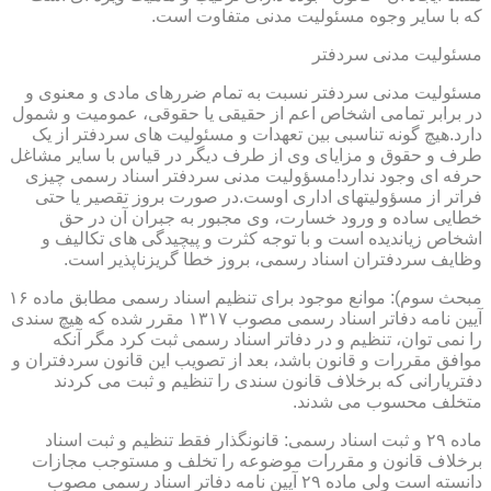
که با سایر وجوه مسئولیت مدنی متفاوت است.
مسئولیت مدنی سردفتر
مسئولیت مدنی سردفتر نسبت به تمام ضررهای مادی و معنوی و
در برابر تمامی اشخاص اعم از حقیقی یا حقوقی، عمومیت و شمول
دارد.هیچ گونه تناسبی بین تعهدات و مسئولیت های سردفتر از یک
طرف و حقوق و مزایای وی از طرف دیگر در قیاس با سایر مشاغل
حرفه ای وجود ندارد!مسؤولیت مدنی سردفتر اسناد رسمی چیزی
فراتر از مسؤولیتهای اداری اوست.در صورت بروز تقصیر یا حتی
خطایی ساده و ورود خسارت، وی مجبور به جبران آن در حق
اشخاص زیاندیده است و با توجه کثرت و پیچیدگی های تکالیف و
وظایف سردفتران اسناد رسمی، بروز خطا گریزناپذیر است.
مبحث سوم): موانع موجود برای تنظیم اسناد رسمی مطابق ماده ۱۶
آیین نامه دفاتر اسناد رسمی مصوب ۱۳۱۷ مقرر شده که هیچ سندی
را نمی توان، تنظیم و در دفاتر اسناد رسمی ثبت کرد مگر آنکه
موافق مقررات و قانون باشد، بعد از تصویب این قانون سردفتران و
دفتریارانی که برخلاف قانون سندی را تنظیم و ثبت می کردند
متخلف محسوب می شدند.
ماده ۲۹ و ثبت اسناد رسمی: قانونگذار فقط تنظیم و ثبت اسناد
برخلاف قانون و مقررات موضوعه را تخلف و مستوجب مجازات
دانسته است ولی ماده ۲۹ آیین نامه دفاتر اسناد رسمی مصوب