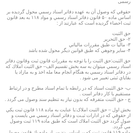
رسمی
حقوقي كه وصول آن به عهده دفاتر اسناد رسمي محول گرديده بر
اساس ماده ۵۰ قانون دفاتر اسناد رسمي و مواد ۱۱۸ به بعد قانون
ثبت احصاء گرديده است كه عبارتند از :
حق الثبت
۲- حق التحرير
۳- ماليا ت طبق مقررات مالياتي
۴- ساير وجوهي كه طبق قوانين ديگر محول شده باشد
حق الثبت:حق الثبت را با توجه به مقررات قانون ثبت وقانون دفاتر
اسناد رسمي ميتوان به سه بخش تقسيم الف– حق الثبت املاك كه
در دفاتر اسناد رسمي به هنگام انجام معا مله اخذ و به مازاد يا
بقاياي ثبتی تعبیر می شود .
ب- حق الثبت اسناد كه در رابطه با تمام اسناد مطرح و در ارتباط
مستقيم با كار دفاتر است .
ج - حق الثبت متفرقه كه بدون نياز به تنظیم سند وصول می گردد .
بخش اول – حق الثبت املاک:با عنايت به ماده ۱۱۸ قانون ثبت يكي
از حقوقي كه در ادارات ثبـت و دفاتر اسناد رسمي مي بايست و
صول گردد حق الثبت املاك است كه طبق ماده ۱۱۹ ثبت وصول
مي گردد.
ماده ۱۱۹ قانون ثبت كه بر اساس بند س از ماده يك قانون وصول