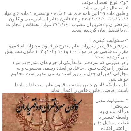
۳و۴- انواع انفصال موقت
۵- انفصال دائم می باشد
و طبق ماده ۲۹ آئین نامه های بند ۴ ماده ۶ و تبصره ۲ ماده ۶ و مواد
۱۴- ۱۷-۱۹-۲۰-۲۴-۲۸-۳۷ و ۵۳ قانون دفاتر اسناد رسمی و کانون
سردفتران و دفتریاران مصوب ۲۷/۱۱/۶۰ موارد تخلفات و مجازات
آن با تفصیل بیان گردیده است.
۲-مسئولیت کیفری :
سردفتر علاوه بر مقررات عام مندرج در قانون مجازات اسلامی،
مقررات خاصی نیز در مواد ۱۰۰ و۱۰۱ و۱۰۲و ۱۰۳ قانون ثبت پیش
بینی گردیده است؛
و در صورتی که سردفتر عامداً یکی از جرم های مندرج در مواد
مذکور را مرتکب شود ، جاعل در اسناد رسمی محسوب و به
مجازاتی که برای جعل و تزویر اسناد رسمی مقرر است محکوم
خواهد شد.
نظر به اینکه قانون خاص مقدم به قانون عام است لذا در ابتدا
بایستی قاضی، قانون خاص را اعمال نماید.
۳-مسئولیت مدنی
سردفتر :
هرگاه سندی به
واسطه تقصیر یا
غفلت مسئول دفتر
از اعتبار افتاده