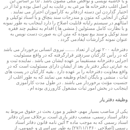
و یا حاشیه نویسی و نواقص مثلی مصون باشد . لذا بر اساس این
اصل اغلب دفترخانه ها مرعی به رعایت به این اصل بوده و لذا از در
اختیار گذاردن این دسته ازدفاتر به کارآموزان احتراز می نمایند .
لیکن از آنجایی که متون و مندرجات سند بنچاق و یا اسناد توکیلی و
امثالهم در سیستم رایانه قابلیت اصلاح را دارد اینجانب به طور نمونه
و با نظارت کامل مسئولین ( منشی ها ) اقدام به تنظیم چند فقره
سند توکیل و سند بیع نموده که متن آن به صورت دست نویس به
عنوان نمونه گزارشات ایفادمی گردد .
دفترخانه ۲۰۰ تهران از تعداد ........ نیروی انسانی برخوردار می باشد
که در رأس کارکنان سردفتر قرارگرفته که در واقع مسئولیت
اجرایی دفترخانه مستقیماً بر عهده ایشان می باشد . نماینده ثبت و
به عبارتی دیگر دفتر یار بعد از ایشان دارای مسئولیت است که در
واقع معاونت دفترخانه را بر عهده دارد . بقیه کارکنان در پست های
ثبات ، منشی و بایگان انجام وظیفه می نمایند که به طور اغلب از
جنسیت مؤنث برخوردار می باشند . در طول مدت کارآموزی
اینجانب در بخش امور ثبات مشغول کارورزی بوده ام .
وظیفه دفتر یار
یكی از مناصب بسیار مهم، خطیر و مورد بحث در حقوق مربوط به
دفاتر اسناد رسمی، منصب دفتر یاری است. برخلاف سران دفاتر
اسناد رسمی كه به موجب ماده ۳ آئین نامه قانون دفاتر اسناد
رسمی (اصلاحی ۲۷/۱۱/۱۳۶۰) به طور سراسری و عمومی، از