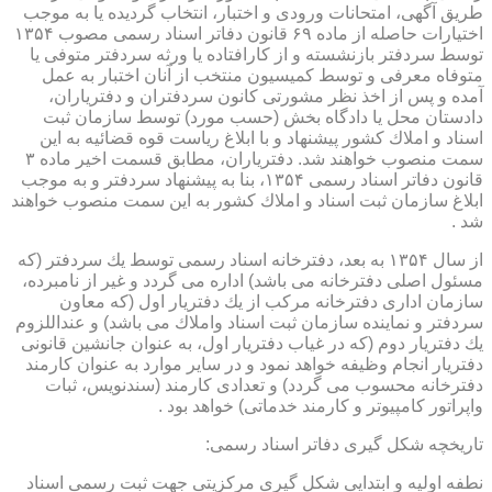
طریق آگهی، امتحانات ورودی و اختبار، انتخاب گردیده یا به موجب
اختیارات حاصله از ماده ۶۹ قانون دفاتر اسناد رسمی مصوب ۱۳۵۴
توسط سردفتر بازنشسته و از كارافتاده یا ورثه سردفتر متوفی یا
متوفاه معرفی و توسط كمیسیون منتخب از آنان اختبار به عمل
آمده و پس از اخذ نظر مشورتی كانون سردفتران و دفتریاران،
دادستان محل یا دادگاه بخش (حسب مورد) توسط سازمان ثبت
اسناد و املاك كشور پیشنهاد و با ابلاغ ریاست قوه قضائیه به این
سمت منصوب خواهند شد. دفتریاران، مطابق قسمت اخیر ماده ۳
قانون دفاتر اسناد رسمی ۱۳۵۴، بنا به پیشنهاد سردفتر و به موجب
ابلاغ سازمان ثبت اسناد و املاك كشور به این سمت منصوب خواهند
شد .
از سال ۱۳۵۴ به بعد، دفترخانه اسناد رسمی توسط یك سردفتر (كه
مسئول اصلی دفترخانه می باشد) اداره می گردد و غیر از نامبرده،
سازمان اداری دفترخانه مركب از یك دفتریار اول (كه معاون
سردفتر و نماینده سازمان ثبت اسناد واملاك می باشد) و عنداللزوم
یك دفتریار دوم (كه در غیاب دفتریار اول، به عنوان جانشین قانونی
دفتریار انجام وظیفه خواهد نمود و در سایر موارد به عنوان كارمند
دفترخانه محسوب می گردد) و تعدادی كارمند (سندنویس، ثبات
واپراتور كامپیوتر و كارمند خدماتی) خواهد بود .
تاریخچه شكل گیری دفاتر اسناد رسمی:
نطفه اولیه و ابتدایی شكل گیری مركزیتی جهت ثبت رسمی اسناد