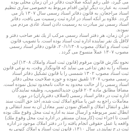
می گیرد، علی رغم اینكه صلاحیت دفاتر در آن زمان محلی بوده
است. به عبارت دیگر اولین اقدام مربوط به خصوصی سازی تنظیم
اسناد مراجعان، به قانون دفاتر اسناد رسمی سال ۱۳۰۷ باز می
گردد. علاوه بر آنكه اسناد در اداره ثبت رسمیت می یافت، دفاتر
اسناد رسمی نیز مبادرت به رسمیت دادن اسناد عادی مردم می
نمودند.
در آن زمان، هر دفتر اسناد رسمی مركب از یك نفر صاحب دفتر و
لااقل یك نفر نماینده اداره ثبت اسناد بوده است. با تصویب قانون
ثبت اسناد و املاك مصوب ۲۰/۱/۱۳۰۸، قانون دفاتر اسناد رسمی
مصوب ۱۳۰۷ عملاً منسوخ می گردد .
نحوه نگارش قانون مرقوم (قانون ثبت اسناد واملاك ۱۳۰۸) این
مسأله را به ذهن تداعی می نماید كه قانونگذار وقت، به نوعی قانون
ثبت اسناد مصوب ۱۳۰۲ شمسی را با قانون تشكیل دفاتر اسناد
رسمی مصوب ۱۳۰۷ تلفیق نموده و حوزه صلاحیت محلی دفاتر
اسناد رسمی را از حالت محدود به حالت نامحدود تبدیل نموده است.
مضافاً مطابق ماده ۲۰۳ قانون جدیدالتصویب، وظیفه نمایندگان
اداره ثبت در دفاتر اسناد رسمی (اسلاف دفتریاران) در مورد
معاملات راجع به عین یا منافع املاك ثبت شده، اخذ حق الثبت سند
نقل و انتقال املاك و الصاق نمودن تمبر معادل آن به سند انتقالی و
ابطال تمبر مربوطه و ارسال سند به اداره ثبت محل وقوع ملك بوده
است تا اجزاء ثبت (كارمندان مستقر در اداره ثبت محل وقوع ملك)
واقعه یا عمل حقوقی انجام یافته را در دفتر املاك موجود در اداره
ثبت درج نمایند.در سال ۱۳۱۰، قانون ثبت اسناد و املاك كنونی به