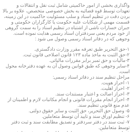
واگذاری بخشی از امور حاکمیتی شامل ثبت نقل و انتقالات و
تعهدات توسط قوه قضائیه به بخش خصوصی متخصص، علاوه بر بالا
بردن دقت در تنظیم اسناد و سلب مسئولیت حاکمیت در این زمینه،
قسمت مهمی از شکایات علیه حکومت یا کارگزاران حکومتی و
جبران خسارات ناشی از اشتباه در تنظیم اسناد را به سمت گروهی
از خود مردم یعنی سردفتران اسناد رسمی هدایت نموده است.
وجوهی که در دفاتر اسناد رسمی وصول می شود :
۱-حق التحریر طبق تعرفه مقرر وزارت دادگستری.
۲-حق الثبت به ماخذ ماده ۱۲۳ قانون اصلاحی قانون ثبت.
۳-مالیات و حق تمبر برابر مقررات مالیاتی.
۴-سایر وجوهی که طبق قوانین وصول آن به عهده دفترخانه محول
است.
مراحل تنظیم سند در دفاتر اسناد رسمی:
۱- احراز هویت.
۲- احراز اهلیت.
۳- احراز اصالت و اعتبار مستندات سند.
۴- احراز انجام مقررات قانونی و انجام مکاتبات لازم و اطمینان از
عدم منع قانونی تنظیم سند.
۵- وصول حق التحریر، حق الثبت و سایر حقوق دولتی.
۶- تنظیم اوراق سند و تایید آن توسط متعاملین.
۷- ثبت سند در دفتر سردفتر و تصدیق مطابقت سند و ثبت دفتر
توسط متعاملین.