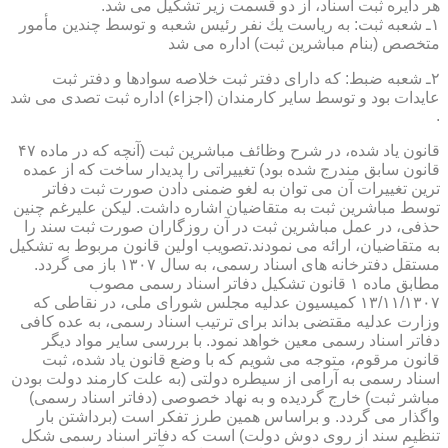
هر دایره ثبت اسناد، از دو قسمت زیر تشكیل می شد.
۱ـ شعبه ثبت: به ریاست یك نفر رئیس شعبه و توسط چندین مأمور
متخصص (بنام مباشرین ثبت) اداره می شد
۲ـ شعبه ضبط: كه دارای دفتر ثبت خلاصه سوادها و دفتر ثبت
عایدات بود و توسط سایر كارمندان (اجزاء) اداره ثبت تصدی می شد
.
قانون یاد شده، در شرح وظائف مباشرین ثبت (آنچه كه در ماده ۴۷
قانون سابق مندرج شده بود) تغییراتی را پدیدار ساخت كه از عمده
ترین تغییرات آن می توان به لغو ضمنی دادن صورت ثبت دفاتر
توسط مباشرین ثبت به متقاضیان اشاره داشت. لیكن علیرغم چنین
حذفی، در عمل مباشرین ثبت در آن روزگاران صورت ثبت سند را
به متقاضیان، ارائه می نمودند.تصویب اولین قانون مربوط به تشكیل
مستقل دفترخانه های اسناد رسمی، به سال ۱۳۰۷ باز می گردد.
مطابق ماده ۱ قانون تشكیل دفاتر اسناد رسمی مصوب
۱۳/۱۱/۱۳۰۷ كمیسیون عدلیه مجلس شورای ملی، در نقاطی كه
وزارت عدلیه مقتضی بداند برای ترتیب اسناد رسمی، به عده كافی
دفاتر اسناد رسمی معین خواهد نمود. با بررسی سایر مواد دیگر
قانون مرقوم، متوجه می شویم كه با وضع قانون یاد شده، ثبت
اسناد رسمی به آرامی از سیطره دولتی (به علت كارمند دولت بودن
مباشر ثبت) خارج گردیده و به نهاد خصوصی (دفاتر اسناد رسمی)
واگذار می گردد. و براساس همین طرز تفكر است (برداشتن بار
تنظیم سند از روی دوش دولت) است كه دفاتر اسناد رسمی شكل