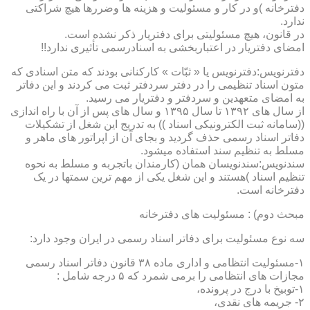
دفترخانه )و در کار و مسئولیت و هزینه ها وضررها هیچ شراکتی
ندارد.
در قانون، هیچ مسئولیتی برای دفتریار ذکر نشده است.
امضای دفتریار در اعتباربخشی به اسنادرسمی تأثیری ندارد!!
دفترنویس:دفترنویس یا « ثبّات » کارکنانی بودند که متن اسنادی که
متون اسناد تنظیمی را در دفتر سردفتر ثبت می کردند و این دفاتر
به امضای متعهدین و سردفتر و دفتریار می رسید.
از سال های ۱۳۹۲ تا سال ۱۳۹۵ و سال های پس از آن با راه اندازی
((سامانه ثبت الکترونیکی اسناد )) به تدریج این شغل از تشکیلات
دفاتر اسناد رسمی حذف گردید و بجای آن از اپراتور های ماهر و
مسلط به تنظیم سند استفاده میشود.
سندنویس:سندنویسان همان (کارمندان باتجربه و مسلط به نحوه
تنظیم اسناد )هستند و این شغل یکی از مهم ترین سمتها در یک
دفترخانه است.
مبحث دوم) : مسئولیت های دفترخانه
سه نوع مسئولیت برای دفاتر اسناد رسمی در ایران وجود دارد:
۱-مسئولیت انتظامی و اداری ماده ۳۸ قانون دفاتر اسناد رسمی
مجازات های انتظامی را برمی شمرد که ۵ درجه شامل :
۱-توبیخ با درج در پرونده،
۲- جریمه های نقدی،