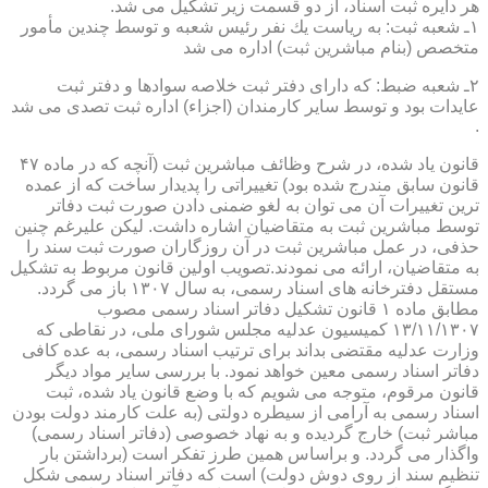
هر دایره ثبت اسناد، از دو قسمت زیر تشكیل می شد.
۱ـ شعبه ثبت: به ریاست یك نفر رئیس شعبه و توسط چندین مأمور
متخصص (بنام مباشرین ثبت) اداره می شد
۲ـ شعبه ضبط: كه دارای دفتر ثبت خلاصه سوادها و دفتر ثبت
عایدات بود و توسط سایر كارمندان (اجزاء) اداره ثبت تصدی می شد
.
قانون یاد شده، در شرح وظائف مباشرین ثبت (آنچه كه در ماده ۴۷
قانون سابق مندرج شده بود) تغییراتی را پدیدار ساخت كه از عمده
ترین تغییرات آن می توان به لغو ضمنی دادن صورت ثبت دفاتر
توسط مباشرین ثبت به متقاضیان اشاره داشت. لیكن علیرغم چنین
حذفی، در عمل مباشرین ثبت در آن روزگاران صورت ثبت سند را
به متقاضیان، ارائه می نمودند.تصویب اولین قانون مربوط به تشكیل
مستقل دفترخانه های اسناد رسمی، به سال ۱۳۰۷ باز می گردد.
مطابق ماده ۱ قانون تشكیل دفاتر اسناد رسمی مصوب
۱۳/۱۱/۱۳۰۷ كمیسیون عدلیه مجلس شورای ملی، در نقاطی كه
وزارت عدلیه مقتضی بداند برای ترتیب اسناد رسمی، به عده كافی
دفاتر اسناد رسمی معین خواهد نمود. با بررسی سایر مواد دیگر
قانون مرقوم، متوجه می شویم كه با وضع قانون یاد شده، ثبت
اسناد رسمی به آرامی از سیطره دولتی (به علت كارمند دولت بودن
مباشر ثبت) خارج گردیده و به نهاد خصوصی (دفاتر اسناد رسمی)
واگذار می گردد. و براساس همین طرز تفكر است (برداشتن بار
تنظیم سند از روی دوش دولت) است كه دفاتر اسناد رسمی شكل