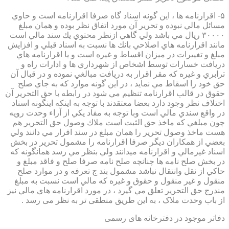
۵- اقرارنامه ها ، اين گونه اسناد گاه صرفا اقرارنامه است و حاوي
مسائل مالي نبوده و تحرير آن مورد اتفاق نظر بوده و همان مبلغ
۳۰۰۰۰ ريال مي باشد ولي گاهي ازنظر محتوي يك سند مالي است
مانند اقرارنامه هاي اصلاحي بانك ها نسبت به اسناد قبلي و افزايش
مبلغ و تغييرات در ميزان اقساط و غيره است و يا اقرارنامه هاي
دريافت خسارات توسط اشخاص از شهرداري ها و ادارات راه و
ترابري و غيره كه مقر اقرار به دريافت مبالغي نموده و در قبال آن
حق خود را اسقاط مي نمايد ، در اين گونه موارد كه به جاي صلح
حقوق در قالب اقرارنامه تنظيم مي شود در رابطه با حق التحرير آن
اختلاف نظر وجود دارد بعضا معتقدند با توجه به اينكه اينگونه اسناد
در واقع سندي مالي است وبا توجه به مفاد يكي از آراء وحدت رويه
چون مبلغي كه ماخذ حق الثبت است ملاك وصول حق التحرير هم
هست ماخذ وصول تحرير را همان مبلغ در سند اقرار مي دانند ولي
بعضي از همكاران ديگر صرفا اقرارنامه را مشمول تحرير در بخش
اسناد غيرمالي و اقرارنامه ميدانند ولي بنظر مي رسد همانگونه كه
در بخش صلح نامه ها چنانچه صلح نامه صرفا صلح و فاقد مبلغ و
حاكي از نقل وانتقال نباشد مشمول بند ج تعرفه و در موارد صلح
منقول و غير منقول و حقوق و غيره كه مالي است نسبت به مبلغ
مندرج حق التحرير تعلق مي گيرد ، در مورد اقرارنامه هاي مالي نيز
از باب وحدت ملاک ، به این طریق منطقی تر به نظر می رسد .
دفاتر موجود در دفترخانه های رسمی