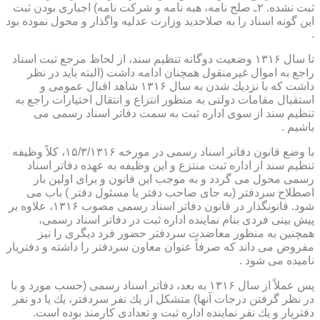
ثبت نشده. ۲ـ صلح نامه، هبه نامه و شركت نامه) اجباری بودن ثبت
این گونه اسناد را به صلاحدید وزارت عدلیه واگذار و محول نموده بود
.
تا سال ۱۳۱۶ وضعیت دوگانه تنظیم سند، از لحاظ مرجع ثبت اسناد
راجع به اموال غیرمنقول همچنان ادامه داشت (البته باید در نظر
داشت كه با نزدیك شدن به سال ۱۳۱۶ شاهد اقبال عمومی و
استقبال مقامات دولتی به منظور انتزاع و انتقال اختیارات راجع به
تنظیم سند از سوی اداره ثبت به سمت دفاتر اسناد رسمی می
باشیم .
با وضع قانون دفاتر اسناد رسمی در مورخه ۱۵/۳/۱۳۱۶، كلاً وظیفه
تنظیم سند از اداره ثبت منتزع و این وظیفه به عهده دفاتر اسناد
رسمی محول می گردد و به موجب این قانون و برای اولین بار
اصطلاح سردفتر (به جای صاحب دفتر یا مسئول دفتر ) باب می
شود. قانونگذار در قانون دفاتر اسناد رسمی مصوب ۱۳۱۶، علاوه بر
پیش بینی فردی بنام نماینده اداره ثبت در دفاتر اسناد رسمی،
همچنین به منظور معاضدت سردفتر حضور فرد دیگری را نیز
مفروض می داند كه صرفاً عنوان معاون سردفتر را داشته و دفتریار
نامیده می شود .
پس عملاً از سال ۱۳۱۶ به بعد، دفاتر اسناد رسمی (حسب مورد و با
در نظر گرفتن درجات آنها) متشكل از یك نفر سردفتر، یك یا دو نفر
دفتریار و یك نفر نماینده اداره ثبت و تعدادی كارمند بوده است.