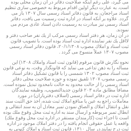
می گیرد، علی رغم اینكه صلاحیت دفاتر در آن زمان محلی بوده
است. به عبارت دیگر اولین اقدام مربوط به خصوصی سازی تنظیم
اسناد مراجعان، به قانون دفاتر اسناد رسمی سال ۱۳۰۷ باز می
گردد. علاوه بر آنكه اسناد در اداره ثبت رسمیت می یافت، دفاتر
اسناد رسمی نیز مبادرت به رسمیت دادن اسناد عادی مردم می
نمودند.
در آن زمان، هر دفتر اسناد رسمی مركب از یك نفر صاحب دفتر و
لااقل یك نفر نماینده اداره ثبت اسناد بوده است. با تصویب قانون
ثبت اسناد و املاك مصوب ۲۰/۱/۱۳۰۸، قانون دفاتر اسناد رسمی
مصوب ۱۳۰۷ عملاً منسوخ می گردد .
نحوه نگارش قانون مرقوم (قانون ثبت اسناد واملاك ۱۳۰۸) این
مسأله را به ذهن تداعی می نماید كه قانونگذار وقت، به نوعی قانون
ثبت اسناد مصوب ۱۳۰۲ شمسی را با قانون تشكیل دفاتر اسناد
رسمی مصوب ۱۳۰۷ تلفیق نموده و حوزه صلاحیت محلی دفاتر
اسناد رسمی را از حالت محدود به حالت نامحدود تبدیل نموده است.
مضافاً مطابق ماده ۲۰۳ قانون جدیدالتصویب، وظیفه نمایندگان
اداره ثبت در دفاتر اسناد رسمی (اسلاف دفتریاران) در مورد
معاملات راجع به عین یا منافع املاك ثبت شده، اخذ حق الثبت سند
نقل و انتقال املاك و الصاق نمودن تمبر معادل آن به سند انتقالی و
ابطال تمبر مربوطه و ارسال سند به اداره ثبت محل وقوع ملك بوده
است تا اجزاء ثبت (كارمندان مستقر در اداره ثبت محل وقوع ملك)
واقعه یا عمل حقوقی انجام یافته را در دفتر املاك موجود در اداره
ثبت درج نمایند.در سال ۱۳۱۰، قانون ثبت اسناد و املاك كنونی به