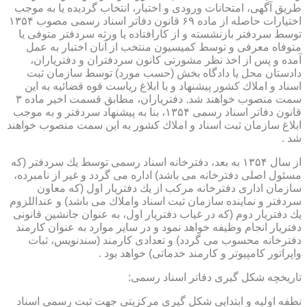
طریق آگهی، امتحانات ورودی و اختبار، انتخاب گردیده یا به موجب
اختیارات حاصله از ماده ۶۹ قانون دفاتر اسناد رسمی مصوب ۱۳۵۴
توسط سردفتر بازنشسته و از كارافتاده یا ورثه سردفتر متوفی یا
متوفاه معرفی و توسط كمیسیون منتخب از آنان اختبار به عمل
آمده و پس از اخذ نظر مشورتی كانون سردفتران و دفتریاران،
دادستان محل یا دادگاه بخش (حسب مورد) توسط سازمان ثبت
اسناد و املاك كشور پیشنهاد و با ابلاغ ریاست قوه قضائیه به این
سمت منصوب خواهند شد. دفتریاران، مطابق قسمت اخیر ماده ۳
قانون دفاتر اسناد رسمی ۱۳۵۴، بنا به پیشنهاد سردفتر و به موجب
ابلاغ سازمان ثبت اسناد و املاك كشور به این سمت منصوب خواهند
شد .
از سال ۱۳۵۴ به بعد، دفترخانه اسناد رسمی توسط یك سردفتر (كه
مسئول اصلی دفترخانه می باشد) اداره می گردد و غیر از نامبرده،
سازمان اداری دفترخانه مركب از یك دفتریار اول (كه معاون
سردفتر و نماینده سازمان ثبت اسناد واملاك می باشد) و عنداللزوم
یك دفتریار دوم (كه در غیاب دفتریار اول، به عنوان جانشین قانونی
دفتریار انجام وظیفه خواهد نمود و در سایر موارد به عنوان كارمند
دفترخانه محسوب می گردد) و تعدادی كارمند (سندنویس، ثبات
واپراتور كامپیوتر و كارمند خدماتی) خواهد بود .
تاریخچه شكل گیری دفاتر اسناد رسمی:
نطفه اولیه و ابتدایی شكل گیری مركزیتی جهت ثبت رسمی اسناد