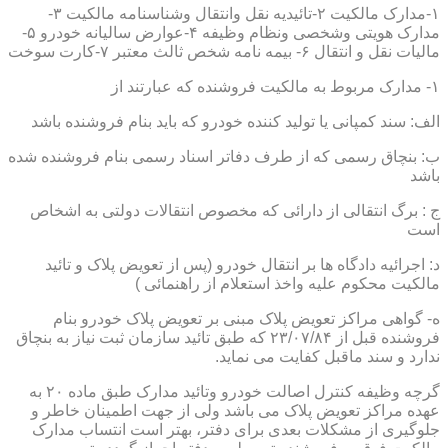
۱-مدارک مالکیت ۲-تائیدیه نقل وانتقال وشناسنامه مالکیت ۳-
مدارک هویتی وشخصی ونظام وظیفه ۴-عوارض سالیانه خودرو ۵-
مالیات نقل و انتقال ۶- بیمه نامه شخص ثالث معتبر ۷-کارت سوخت
۱- مدارک مربوط به مالکیت فروشنده که عبارتند از
الف: سند کمپانی یا تولید کننده خودرو که باید بنام فروشنده باشد
ب: بنچاق رسمی که از طرف دفاتر اسناد رسمی بنام فروشنده شده
باشد
ج : برگ انتقالی از دارائی که مخصوص انتقالات دولتی به اشخاص
است
د: اجرائیه دادگاه ها بر انتقال خودرو (پس از تعویض پلاک و تائید
مالکیت محکوم علیه واخذ استعلام از راهنمائی )
ه- گواهی مراکز تعویض پلاک مبنی بر تعویض پلاک خودرو بنام
فروشنده قبل از ۲۳/۰۷/۸۴ که طبق تائید سازمان ثبت نیاز به بنچاق
ندارد و سند ماقبل کفایت می نماید.
گرچه وظیفه کنترل اصالت خودرو وتائید مدارک طبق ماده ۲۰ به
عهده مراکز تعویض پلاک می باشد ولی از جهت اطمینان خاطر و
جلوگیری از مشکلات بعدی برای دفتر، بهتر است انتساب مدارک