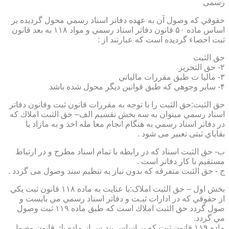
رسمی
حقوقي كه وصول آن به عهده دفاتر اسناد رسمي محول گرديده بر
اساس ماده ۵۰ قانون دفاتر اسناد رسمي و مواد ۱۱۸ به بعد قانون
ثبت احصاء گرديده است كه عبارتند از :
حق الثبت
۲- حق التحرير
۳- ماليا ت طبق مقررات مالياتي
۴- ساير وجوهي كه طبق قوانين ديگر محول شده باشد
حق الثبت:حق الثبت را با توجه به مقررات قانون ثبت وقانون دفاتر
اسناد رسمي ميتوان به سه بخش تقسيم الف– حق الثبت املاك كه
در دفاتر اسناد رسمي به هنگام انجام معا مله اخذ و به مازاد يا
بقاياي ثبتی تعبیر می شود .
ب- حق الثبت اسناد كه در رابطه با تمام اسناد مطرح و در ارتباط
مستقيم با كار دفاتر است .
ج - حق الثبت متفرقه كه بدون نياز به تنظیم سند وصول می گردد .
بخش اول – حق الثبت املاک:با عنايت به ماده ۱۱۸ قانون ثبت يكي
از حقوقي كه در ادارات ثبـت و دفاتر اسناد رسمي مي بايست و
صول گردد حق الثبت املاك است كه طبق ماده ۱۱۹ ثبت وصول
مي گردد.
ماده ۱۱۹ قانون ثبت كه بر اساس بند س از ماده يك قانون وصول