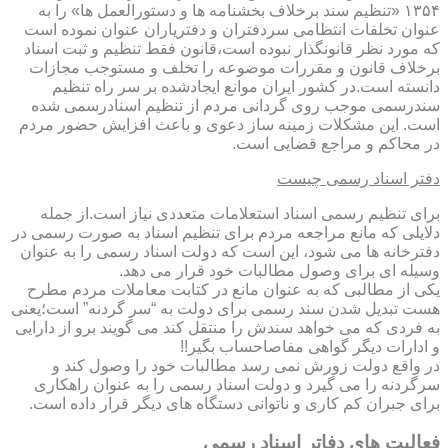
۱۳۵۴ «تنظیم سند برخلاف بخشنامه ها و دستورالعمل ها» را به
عنوان تخلفات انتظامی سردفتران و دفتریاران عنوان نموده است
که مورد نظر قانونگذار نبوده است،قانون فقط تنظیم و ثبت اسناد
برخلاف قانون و مقررات موضوعه را تخلف و مستوجب مجازات
دانسته است.در کشور ایران موانع ایجادشده بر سر راه تنظیم
سندرسمی موجب روی گردانی مردم از تنظیم اسنادرسمی شده
است. این مشکلات زمینه ساز دعوی و باعث افزایش حضور مردم
در محاکم و مراجع قضایی است.
دفتر اسناد رسمی چیست
برای تنظیم رسمی اسناد استعلامات متعددی نیاز است.از جمله
دلایلی که مانع مراجعه مردم برای تنظیم اسناد به صورت رسمی در
دفترخانه ها می شود، این است که دولت اسناد رسمی را به عنوان
وسیله ای برای وصول مطالبات خود قرار می دهد.
یکی از مطالبی که به عنوان مانع در کتابت معاملات مردم مطرح
هست تبدیل شدن سند رسمی برای دولت به “سر گردنه” است؛یعنی
به فردی که می خواهد سندش را منتقل کند می گویند برو از دارایی
و ادارات دیگر گواهی مفاصاحساب بگیر!!
در واقع دولت زورش نمی رسد مطالبات خود را وصول کند و
سرگردنه را می گیرد و دولت اسناد رسمی را به عنوان راهکاری
برای جبران کم کاری و ناتوانی دستگاه های دیگر قرار داده است.
فعالیت های دفاتر اسناد رسمی