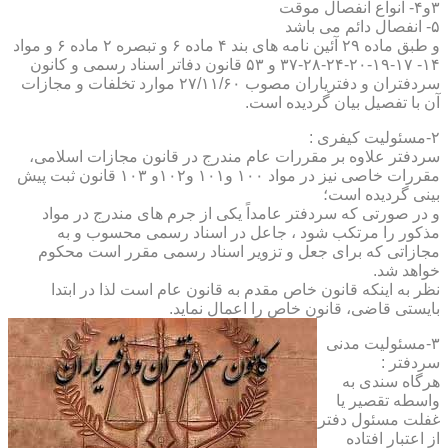
۳و۴- انواع انفصال موقت
۵- انفصال دائم می باشد
و طبق ماده ۲۹ آئین نامه های بند ۴ ماده ۶ و تبصره ۲ ماده ۶ و مواد
۱۴- ۱۷-۱۹-۲۰-۲۴-۲۸-۳۷ و ۵۳ قانون دفاتر اسناد رسمی و کانون
سردفتران و دفتریاران مصوب ۲۷/۱۱/۶۰ موارد تخلفات و مجازات
آن با تفصیل بیان گردیده است.
۲-مسئولیت کیفری :
سردفتر علاوه بر مقررات عام مندرج در قانون مجازات اسلامی،
مقررات خاصی نیز در مواد ۱۰۰ و۱۰۱ و۱۰۲و ۱۰۳ قانون ثبت پیش
بینی گردیده است؛
و در صورتی که سردفتر عامداً یکی از جرم های مندرج در مواد
مذکور را مرتکب شود ، جاعل در اسناد رسمی محسوب و به
مجازاتی که برای جعل و تزویر اسناد رسمی مقرر است محکوم
خواهد شد.
نظر به اینکه قانون خاص مقدم به قانون عام است لذا در ابتدا
بایستی قاضی، قانون خاص را اعمال نماید.
۳-مسئولیت مدنی
سردفتر :
هرگاه سندی به
واسطه تقصیر یا
غفلت مسئول دفتر
از اعتبار افتاده