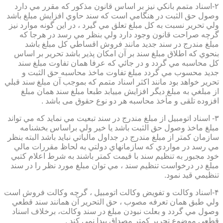
۲-اسناد متمم بانكي نيز بر اساس قانون مذكور كه مقرر مي دارد
وصول حق الثبت در هنگامي است كه سند حاوي افزايش مبلغ باشد
ولي تحرير نسبت به كل مبلغ تعلق مي گيرد ، در اين گونه موارد نيز
گرچه صراحت قانون وجود دارد ولي بنظر مي رسد در هرجا كه
مبلغ مندرج در سند جديد مانند فروش اقساطي كل مبلغ باشد
بنحوي كه اطلاق مبلغ سند بر آن امكان پذير باشد تحرير بر اساس
كل محاسبه مي گردد و در جائي كه عرفا همان تفاوت مبلغ سند
جديد محسوب مي گردد مبلغ تفاوت ماخذ محاسبه حق الثبت و
تحرير خواهد بود مانند اكثر اسناد متمم كه بموجب آن مبلغ سند قبلي
از مبلغي به مبلغ ديگر افزايش مييابد طبعا مبلغ سند همان مبلغ
افزوده تلقی و مأخذ محاسبه هر دو نوع حقوق می باشد .
۳- اسناد اتومبيل از مبلغ مندرج در سند تبعيت مي نمايد كه مي تواند
مبلغ ماخذ وصول حق الثبت باشد يا خير ولي براساس بخشنامه
سازمان كمتر از مبلغ مندرج در جداول مالياتي نبايد باشد البته بنظر
مي رسد در مواردي كه سازمانهاي دولتي به لحاظ مقررات مالي
خود مجبور به تنظيم سند با قيمت كمتر باشند به شرط اعلام كتبي
مبلغ در درخواست تنظيم سند ، مي توان مبلغ مورد نظر را در سند
تنظيمي قيد نمود.
۴-اسناد وكالت و تفويض وكالت اتومبيل ، گرچه وكالت فروش است
ولي طبق همان تعرفه مصوب ، حق التحرير آن همانند سند قطعي
وصول مي گردد و بعلت نبودن مبلغ در سند وكالت، برخلاف اسناد
قطعی موضوع تحریر کمتر مصداق پیدا نمی کند .