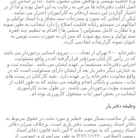
و یا حاشیه نویسی و نواقص مثلی مصون باشد . لذا بر اساس این
اصل اغلب دفترخانه ها مرعی به رعایت به این اصل بوده و لذا از در
اختیار گذاردن این دسته ازدفاتر به کارآموزان احتراز می نمایند .
لیکن از آنجایی که متون و مندرجات سند بنچاق و یا اسناد توکیلی و
امثالهم در سیستم رایانه قابلیت اصلاح را دارد اینجانب به طور نمونه
و با نظارت کامل مسئولین ( منشی ها ) اقدام به تنظیم چند فقره
سند توکیل و سند بیع نموده که متن آن به صورت دست نویس به
عنوان نمونه گزارشات ایفادمی گردد .
دفترخانه ۲۰۰ تهران از تعداد ........ نیروی انسانی برخوردار می باشد
که در رأس کارکنان سردفتر قرارگرفته که در واقع مسئولیت
اجرایی دفترخانه مستقیماً بر عهده ایشان می باشد . نماینده ثبت و
به عبارتی دیگر دفتر یار بعد از ایشان دارای مسئولیت است که در
واقع معاونت دفترخانه را بر عهده دارد . بقیه کارکنان در پست های
ثبات ، منشی و بایگان انجام وظیفه می نمایند که به طور اغلب از
جنسیت مؤنث برخوردار می باشند . در طول مدت کارآموزی
اینجانب در بخش امور ثبات مشغول کارورزی بوده ام .
وظیفه دفتر یار
یكی از مناصب بسیار مهم، خطیر و مورد بحث در حقوق مربوط به
دفاتر اسناد رسمی، منصب دفتر یاری است. برخلاف سران دفاتر
اسناد رسمی كه به موجب ماده ۳ آئین نامه قانون دفاتر اسناد
رسمی (اصلاحی ۲۷/۱۱/۱۳۶۰) به طور سراسری و عمومی، از