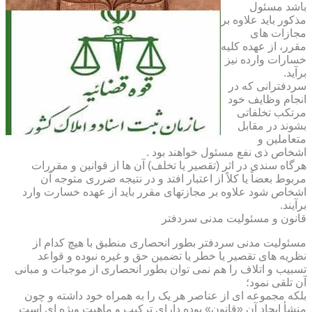
باشد مسئول
مذکور باید علاوه بر
مجازات های
مقرر، از عهده کلیه
خسارات وارده نیز
برآید.
سردفترانی که در
انجام وظایف خود
مرتکب تخلفاتی
بشوند در مقابل
متعاملین و
اشخاص ذی نفع مسئول خواهند بود .
هرگاه سندی در اثر (تقصیر یا تخلف) آن ها از قوانین و مقررات
مربوط بعضاً یا کلاً از اعتبار افتد و در نتیجه ضرری متوجه آن
اشخاص شود علاوه بر مجازتهای مقرر باید از عهده خسارت وارد
برآیند.
قانون و مسئولیت مدنی سردفتر
مسئولیت مدنی سردفتر بطور انحصاری منطبق با هیچ کدام از
نظریه های تقصیر یا خطر یا تضمین حق و غیره نبوده و قواعد
تسبیب و اتلاف را هم نمی توان بطور انحصاری از موجبات و مبانی
آن تلقی نمود؛
بلکه مجموعه ای از عناصر هر یک را به همراه خود داشته و چون
منشأ ایجاد آن «قانون» بوده دارای ترکیب و ماهیت ویژه ای است