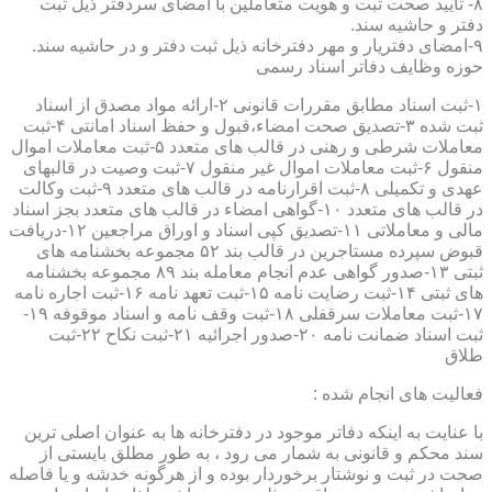
۸- تایید صحت ثبت و هویت متعاملین با امضای سردفتر ذیل ثبت
دفتر و حاشیه سند.
۹-امضای دفتریار و مهر دفترخانه ذیل ثبت دفتر و در حاشیه سند.
حوزه وظایف دفاتر اسناد رسمی
۱-ثبت اسناد مطابق مقررات قانونی ۲-ارائه مواد مصدق از اسناد
ثبت شده ۳-تصدیق صحت امضاء،قبول و حفظ اسناد امانتی ۴-ثبت
معاملات شرطی و رهنی در قالب های متعدد ۵-ثبت معاملات اموال
منقول ۶-ثبت معاملات اموال غیر منقول ۷-ثبت وصیت در قالبهای
عهدی و تکمیلی ۸-ثبت اقرارنامه در قالب های متعدد ۹-ثبت وکالت
در قالب های متعدد ۱۰-گواهی امضاء در قالب های متعدد بجز اسناد
مالی و معاملاتی ۱۱-تصدیق کپی اسناد و اوراق مراجعین ۱۲-دریافت
قبوض سپرده مستاجرین در قالب بند ۵۲ مجموعه بخشنامه های
ثبتی ۱۳-صدور گواهی عدم انجام معامله بند ۸۹ مجموعه بخشنامه
های ثبتی ۱۴-ثبت رضایت نامه ۱۵-ثبت تعهد نامه ۱۶-ثبت اجاره نامه
۱۷-ثبت معاملات سرقفلی ۱۸-ثبت وقف نامه و اسناد موقوفه ۱۹-
ثبت اسناد ضمانت نامه ۲۰-صدور اجرائیه ۲۱-ثبت نکاح ۲۲-ثبت
طلاق
فعالیت های انجام شده :
با عنایت به اینکه دفاتر موجود در دفترخانه ها به عنوان اصلی ترین
سند محکم و قانونی به شمار می رود ، به طور مطلق بایستی از
صحت در ثبت و نوشتار برخوردار بوده و از هرگونه خدشه و یا فاصله