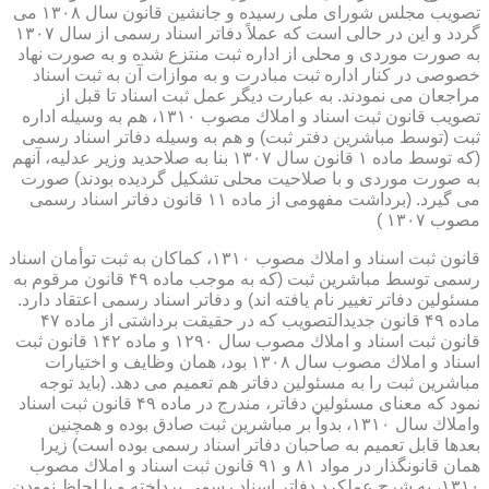
تصویب مجلس شورای ملی رسیده و جانشین قانون سال ۱۳۰۸ می
گردد و این در حالی است كه عملاً دفاتر اسناد رسمی از سال ۱۳۰۷
به صورت موردی و محلی از اداره ثبت منتزع شده و به صورت نهاد
خصوصی در كنار اداره ثبت مبادرت و به موازات آن به ثبت اسناد
مراجعان می نمودند. به عبارت دیگر عمل ثبت اسناد تا قبل از
تصویب قانون ثبت اسناد و املاك مصوب ۱۳۱۰، هم به وسیله اداره
ثبت (توسط مباشرین دفتر ثبت) و هم به وسیله دفاتر اسناد رسمی
(كه توسط ماده ۱ قانون سال ۱۳۰۷ بنا به صلاحدید وزیر عدلیه، آنهم
به صورت موردی و با صلاحیت محلی تشكیل گردیده بودند) صورت
می گیرد. (برداشت مفهومی از ماده ۱۱ قانون دفاتر اسناد رسمی
مصوب ۱۳۰۷ )
قانون ثبت اسناد و املاك مصوب ۱۳۱۰، كماكان به ثبت توأمان اسناد
رسمی توسط مباشرین ثبت (كه به موجب ماده ۴۹ قانون مرقوم به
مسئولین دفاتر تغییر نام یافته اند) و دفاتر اسناد رسمی اعتقاد دارد.
ماده ۴۹ قانون جدیدالتصویب كه در حقیقت برداشتی از ماده ۴۷
قانون ثبت اسناد و املاك مصوب سال ۱۲۹۰ و ماده ۱۴۲ قانون ثبت
اسناد و املاك مصوب سال ۱۳۰۸ بود، همان وظایف و اختیارات
مباشرین ثبت را به مسئولین دفاتر هم تعمیم می دهد. (باید توجه
نمود كه معنای مسئولین دفاتر، مندرج در ماده ۴۹ قانون ثبت اسناد
واملاك سال ۱۳۱۰، بدواً بر مباشرین ثبت صادق بوده و همچنین
بعدها قابل تعمیم به صاحبان دفاتر اسناد رسمی بوده است) زیرا
همان قانونگذار در مواد ۸۱ و ۹۱ قانون ثبت اسناد و املاك مصوب
۱۳۱۰، به شرح عملكرد دفاتر اسناد رسمی پرداخته و با لحاظ نمودن