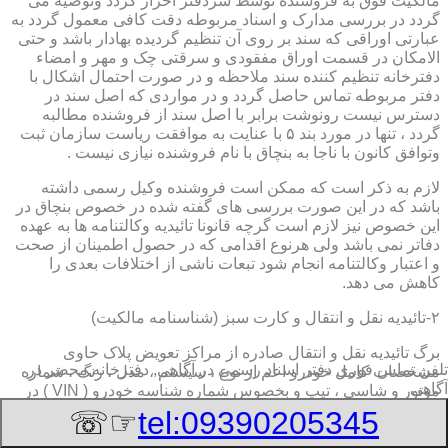
مالکیت فوق به فروشنده توسط سردفتر احراز گردد وتوصیه می
گردد در بررسی مدارک و اسناد مربوطه دقت کافی معمول گردد به
عبارتی اوراقی که سند بر روی آن تنظیم گردیده بهادار باشد و حتی
الامکان در قسمت اوراق مفقودی و سرقتی چک و مهر و امضاء
دفترخانه تنظیم کننده سند ملاحظه و در صورت احتمال اشکال با
دفتر مربوطه تماس حاصل گردد و در مواردی که اصل سند در
دسترس نیست رونوشت برابر با اصل سند از فروشنده مطالبه
گردد ، تنها در مورد بند ۵ با عنایت به موافقت ریاست سازمان ثبت
وتوافق کانون با ناجا به بنچاق با نام فروشنده نیازی نیست .
لازم به ذکر است که ممکن است فروشنده وکیل رسمی داشته
باشد که در این صورت بررسی های گفته شده در خصوص بنچاق در
این خصوص نیز لازم است گرچه قانونا تائیدیه وکالتنامه ها به عهده
دفاتر نمی باشد ولی هرنوع اقدامی که در حصول اطمینان از صحت
و اعتبار وکالتنامه انجام شود تبعات ناشی از اختلافات بعدی را
کاهش می دهد.
۲-تائیدیه نقل و انتقال و کارت سبز (شناسنامه مالکیت)
برگ تائیدیه نقل و انتقال صادره از مراکز تعویض پلاک حاوی
تلفن تماس فوری
دفتر اسناد رسمی در آگاهی, دفترخانه,محضر در
مشخصات کامل خودرو اعم از نوع ، سیستم ، مدل ، رنگ ، شماره
آگاهی
موتور و شاسی ، تیپ و بخصوس شماره شناسه خودرو ( VIN ) در
صدر صفحه و مشخصات فروشنده و خریدار اعم از مشخصات
☞☏
tel:09390205345
سجلی و شماره ملی و کدپستی و آدرس و شماره انتظامی
اختصاصی آنها با قسمت توضیحات برای هریک در قسمت انتهائی و