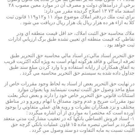
برخي از درآمدهاي دولت و مصرف آن در موارد معين مصوب ۲۸
اسفند ماه ۷۳ ۱۳ اصلاح گرديده مقرر مي دارد:
براي ثبت ملك دردفتر املاك موضوع مواد ۱۱ و۱۲و۱۱۹ قانون ثبت
كلا به ازاء هر ده هزار ريال يك هزار ريال دريافت مي شود .
ملاك محاسبه حق الثبت املاك، حد اقل قيمت منطقه اي ودر
نقاطي كه قيمت منطقه اي تعيين نشده طبق برگ ارزيابي ادارات
ثبت خواهد بود .
حق التحرير اسناد مالي:در اسناد مالي محاسبه حق التحرير طبق
تعرفه ارسالي و فاقد هرگونه ابهام است به ويژه آنكه اكثريت قريب
به اتفاق همكاران از رايانه استفاده و با وارد كردن مبلغ سند طبق
جداول داده شده به سيستم حق التحرير محاسبه مي گردد .
در نهايت حق التحرير بعض از اسناد به لحاظ وجود مقررات خاص از
مبلغ ماخذ وصول حق الثبت تبعيت نمينمايند ويا بعنوان موارد
استنائات قانوني حق التحرير خاص خود را دارند و بعض ديگر بعلت
نبود مقررات صريح و عدم وجود مصداق با ابهام روبرو و در مناطق
مختلف و نزد همكاران نظريات و رويه هاي عملي متفاوتي را بوجود
آورده است كه مختصرا به مواردي از آن اشاره ميگردد :
۱- اسناد فروش اقساطي بانكها كه در تعقيب مشاركت مدني منعقد
ميگردد بر اساس تبصره ماده ۱۵ قاون عمليات بانكي گرچه حق
الثبت نسبت به مابه التفاوت دو سند وصول مي گردد .