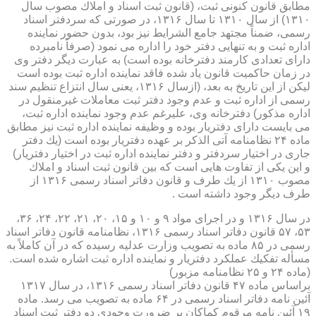
مطابق قانون كنونی ثبت، (قانون ثبت اسناد و املاك مصوب سال
۱۳۱۰) از سال ۱۳۱۰ تا سال ۱۳۱۶، در صورتی كه سردفتر اسناد
رسمی، ضمناً مجتهد جامع الشرایط نیز بود، بدون حضور نماینده
اداره ثبت و به تنهایی دفتر خود را اداره می نمود (صرفاً نامبرده
دارای تعدادی كارمند دفترخانه بوده است) به عبارت دیگر دفتر وی
در زمان حاكمیت قانون یاد شده فاقد نماینده اداره ثبت بوده است
لیكن از این تاریخ به بعد، (ازسال ۱۳۱۶، یعنی سال انتزاع تنظیم سند
رسمی از اداره ثبت و عدم وجود دفتر ثبت معاملات غیرمنقول در
اداره مذكور) دفترخانه وی، علیرغم عدم وجود نماینده اداره ثبت،
می بایست دارای دفتریار بوده و وظیفه نماینده اداره ثبت نیز مطابق
ماده ۲۴ نظامنامه آتی الذكر بر عهده دفتریار بوده است (یك دفتر
جاری در اختیار سردفتر و دفتر نماینده اداره ثبت در اختیار دفتریار)
و این یكی از تفاوت هایی است كه بین قانون ثبت اسناد و املاك
مصوب ۱۳۱۰ از یك طرف و قانون دفاتر اسناد رسمی ۱۳۱۶ از
طرف دیگر وجود داشته است .
در سال ۱۳۱۶ و در اجرای مواد ۹ و ۱۰ و ۱۵، ۲۰، ۲۱، ۲۲، ۲۴، ۳۶،
۵۳، ۵۷ قانون دفاتر اسناد رسمی ۱۳۱۶، نظامنامه قانون دفاتر اسناد
رسمی در ۸۵ ماده به تصویب وزارت عدلیه رسیده كه در آن كاملاً به
مسأله تفكیك عملكرد دفتریار و نماینده اداره ثبت اشاره شده است.
(ماده ۲۴ و ۲۵ نظامنامه مزبور)
براساس ماده ۴۷ قانون دفاتر اسناد رسمی ۱۳۱۶، در سال ۱۳۱۷
آئین نامه دفاتر اسناد رسمی در ۶۴ ماده به تصویب می رسد. ماده
۱۹ آئین نامه مرقوم كماكان بر ضرورت وجودی دو دفتر ثبت اسناد