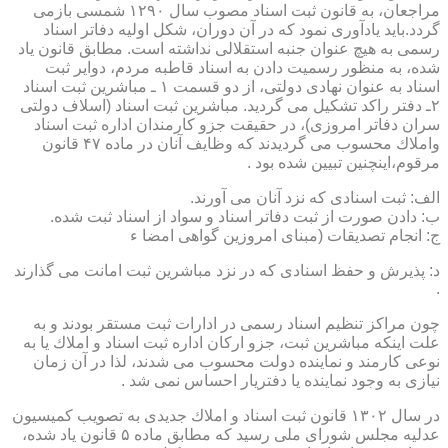
مراجعان، به قانون ثبت اسناد مصوب سال ۱۲۹۰ شمسی بازمی
گردد.باید یادآوری نمود كه در آن دوران، شكل اولیه دفاتر اسناد
رسمی به هیچ عنوان جنبه استقلالی نداشته است. مطابق قانون یاد
شده، به منظور رسمیت دادن به اسناد قاطبه مردم، دوایر ثبت
اسناد به عنوان نهادی دولتی، از دو قسمت ۱ ـ مباشرین ثبت اسناد
۲ـ دفتر راكد تشكیل می گردید. مباشرین ثبت اسناد (اسلاف دولتی
سران دفاتر امروزی)، در حقیقت جزو كارمندان اداره ثبت اسناد
واملاك محسوب می گردیدند كه وظایف آنان در ماده ۴۷ قانون
مرقوم،اینچنین تبیین شده بود .
الف: ثبت اسنادی كه نزد آنان می آورند.
ب: دادن صورت از ثبت دفاتر اسناد و سواد از اسناد ثبت شده.
ج: انجام تصدیقات (مبنای امروزین گواهی امضا ء
د: پذیرش و حفظ اسنادی كه در نزد مباشرین ثبت امانت می گذارند
.
چون مراكز تنظیم اسناد رسمی در ادارات ثبت مستقر بودند و به
علت اینكه مباشرین ثبت، جزو اركان اداره ثبت اسناد و املاك یا به
نوعی كارمند و نماینده دولت محسوب می شدند، لذا در آن زمان
نیازی به وجود نماینده یا دفتریار احساس نمی شد .
در سال ۱۳۰۲ قانون ثبت اسناد و املاك جدیدی به تصویب كمیسیون
عدلیه مجلس شورای ملی رسید كه مطابق ماده ۵ قانون یاد شده،