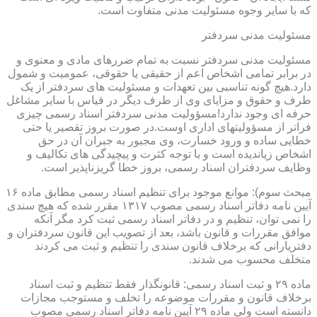
که با سایر وجوه مسئولیت مدنی متفاوت است.
مسئولیت مدنی سردفتر
مسئولیت مدنی سردفتر نسبت به تمام ضررهای مادی و معنوی و
در برابر تمامی اشخاص اعم از حقیقی یا حقوقی، عمومیت و شمول
دارد.هیچ گونه تناسبی بین تعهدات و مسئولیت های سردفتر از یک
طرف و حقوق و مزایای وی از طرف دیگر در قیاس با سایر مشاغل
حرفه ای وجود ندارد!مسؤولیت مدنی سردفتر اسناد رسمی چیزی
فراتر از مسؤولیتهای اداری اوست.در صورت بروز تقصیر یا حتی
خطایی ساده و ورود خسارت، وی مجبور به جبران آن در حق
اشخاص زیاندیده است و با توجه کثرت و پیچیدگی های تکالیف و
وظایف سردفتران اسناد رسمی، بروز خطا گریزناپذیر است.
مبحث سوم): موانع موجود برای تنظیم اسناد رسمی مطابق ماده ۱۶
آیین نامه دفاتر اسناد رسمی مصوب ۱۳۱۷ مقرر شده که هیچ سندی
را نمی توان، تنظیم و در دفاتر اسناد رسمی ثبت کرد مگر آنکه
موافق مقررات و قانون باشد، بعد از تصویب این قانون سردفتران و
دفتریارانی که برخلاف قانون سندی را تنظیم و ثبت می کردند
متخلف محسوب می شدند.
ماده ۲۹ و ثبت اسناد رسمی: قانونگذار فقط تنظیم و ثبت اسناد
برخلاف قانون و مقررات موضوعه را تخلف و مستوجب مجازات
دانسته است ولی ماده ۲۹ آیین نامه دفاتر اسناد رسمی مصوب