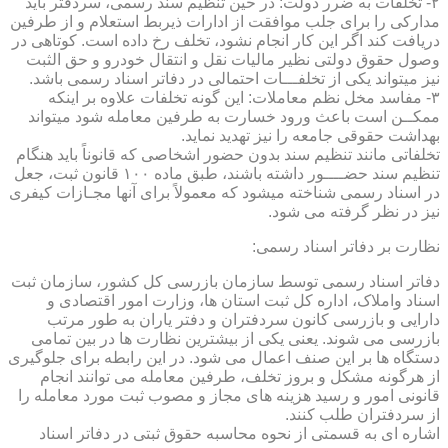
۲- تخلفات به ضرر دولت: در حین تنظیم سند رسمی، سردفتر باید
مدارکی را برای جلب موافقت از ادارات ذیربط استعلام و از طرفین
دریافت کند اگر این کار انجام نشود، تخلف رخ داده است. کوتاهی در
وصول حقوق دولتی نظیر مالیات نقل و انتقال خودرو و حق الثبت
نیز میتواند یکی از تخلفـــات احتمالی در دفاتر اسناد رسمی باشد.
۳- مفاسد مخل نظم معاملات: این گونه تخلفات علاوه بر اینکه
ممکــن است باعث ورود خسارت به طرفین معامله شود میتواند
بهداشت حقوقی جامعه را نیز تهدید نماید.
تخلفاتی مانند تنظیم سند بدون حضور اشخاصی که قانوناً باید هنگام
تنظیم سند حضــــور داشته باشند، طبق ماده ۱۰۰ قانون ثبت، جعل
در اسناد رسمی شناخته میشود که معمولاً برای آنها مجـازات کیفری
نیز در نظر گرفته می شود.
نظارت بر دفاتر اسناد رسمی:
دفاتر اسناد رسمی توسط سازمان بازرسی کل کشور، سازمان ثبت
اسناد واملاک، اداره کل ثبت استان ها، وزارت امور اقتصادی و
دارایی و بازرسی کانون سردفتران و دفتر یاران به طور مرتب
بازرسی می شوند. یعنی یکی از بیشترین نظارت ها در بین تمامی
دستگاه ها بر این صنف اعمال می شود. در این رابطه برای جلوگیری
از هرگونه مشکل و بروز تخلف، طرفین معامله می توانند انجام
قانونی امور و رسید هزینه های مجاز و مصوب ثبت مورد معامله را
از سردفتران طلب کنند.
اشاره ای به قسمتی از نحوه محاسبه حقوق ثبتی در دفاتر اسناد