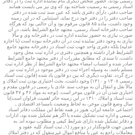
رسمی بودند، حضور شخص دیگری بنام نماینده اداره ثبت را در دفاتر
اسناد رسمی به رسمیت شناخته بود كه وی نیز می بایست همانند
صاحب دفتر، دارای دفتری باشد كه عین سند ثبت شده در دفتر
صاحب دفتر را در دفتر خود درج نماید. استثنایی كه در این زمینه
وجود داشت، ماده ۸۵ قانون مرقوم بود و آن حالتی بود كه هرگاه
صاحب دفترخانه اسناد رسمی، مجتهد جامع الشرایط باشد، در آن
صورت نیازی به حضور نماینده اداره ثبت در دفترخانه وی و مآلا
نیازی به وجود دفتر نماینده ثبت در آن دفترخانه نبوده است (با اجازه
عدلیه) بلكه دفتری واحد جهت ثبت اسناد در دفترخانه مجتهد جامع
الشرایط قرار داشته و همچنین دفتری در اداره ثبت محل وجود
داشت، تا سندی كه مطابق مقررات از دفتر مجتهد جامع الشرایط
صادر شده و انتساب امضاء مجتهد جامع الشرایط از نظر اداره ثبت
مسلم باشد، به وسیله اجزاء ثبت در دفتر موجود در اداره ثبت نیز
درج گردد. تفاوت دیگری كه بین دو قانون یاد شده (قانون ثبت اسناد
رسمی ۱۳۰۸ و ۱۳۱۰) وجود داشت، بحث اختیاری بودن ثبت املاك و
مالاً نقل و انتقال آن به موجب سند عادی یا رسمی در قانون مقدم و
اجباری شدن آن در قانون موخر است. (توجه به مواد ۴۶ و ۴۷ قانون
ثبت اسناد و املاك ۱۳۱۰ در این زمینه حائز اهمیت فراوان است)تا
سال وضع قانون موخر، به لحاظ وضعیت نامساعد اقتصادی ـ
اجتماعی جامعه ایران، هنوز در همه نقاط این مملكت دفاتر اسناد
رسمی و اداره ثبت تشكیل نشده یا اگر هم تشكیل شده بود، ادارات
و دفاتر تشكیل شده دارای شرایط كیفی و مطلوب نبوده اند. به
همین جهت قانونگذار در دو مورد (۱ـ ثبت اسناد كلیه عقود و
معاملات راجع به عین یا منافع اموال غیرمنقول كه در دفتر املاك