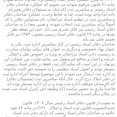
ماده ۹۱ قانون مرقوم متوجه می شویم كه عملكرد صاحبان دفاتر
اسناد رسمی و مباشرین ثبت (كه اینك به مسئولان دفاتر تغییرنام
داده اند) واحد بوده است، لذا به لحاظ وحدت عملكرد صاحبان دفاتر
و مباشرین ثبت در تنظیم اسناد مراجعان، نام مسئولین دفاتر را كه
اصولاً برای مباشرین ثبت انتخاب نموده، و همین معنا را به صاحبان
دفاتر اسناد رسمی نیز قابل تسری می داند. حتی این نقطه نظر
بعدها در ماده ۲۹ قانون دفاتر اسناد رسمی مصوب ۱۳۵۴ نیز قابل
تعمیم تجلی می یابد.
صاحبان دفاتر اسناد رسمی در كنار مباشرین اداره ثبت، یكی به
عنوان نهاد خصوصی و دیگری به عنوان های دولتی توأمان مبادرت
به رسمیت دادن اسناد مراجعان به ویژه در خصوص نقل و انتقال
عرصه و اعیان و منافع غیرمنقول می نمایند.تفاوت بین عملكرد این
دو نهاد، در این است كه نمایندگان ثبت فقط در دفاتر اسناد رسمی
مستقر بودند و اصول اسناد تنظیمی را به ضمیمه حق الثبت مأخوذه
به اداره ثبت ارسال می نمودند تا این موضوع توسط اجزاء اداره ثبت
در دفتر املاك درج گردد. حال آنكه مباشرین ثبت (مسئولان دفاتر)
كه كارمندان موظف اداره ثبت بوده و در آن اداره مستقر بوده اند،
قاعدتاً نیازی به حضور نماینده (كه وظیفه اش كنترل اسناد ثبت شده
در مكان دیگر است) نداشتند .
به تبعیت از قانون دفاتر اسناد رسمی سال ۱۳۰۷، قانون
جدیدالتصویب (قانون ثبت اسناد و املاك ۱۳۱۰) در ماده ۸۴ خود،
علاوه بر صاحبان دفاتر اسناد رسمی كه دارای دفتر ثبت اسناد