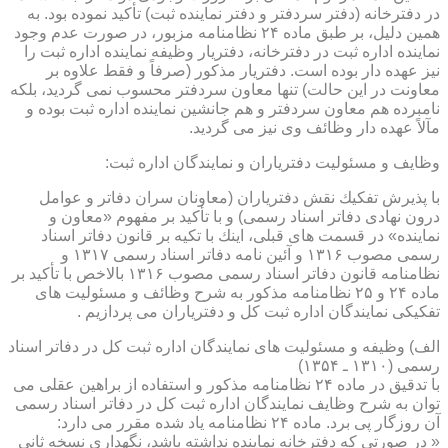
در دفترخانه (دفتر سردفتر و دفتر نماینده ثبت) تأكید نموده بود. به
همین دلیل، بر طبق ماده ۲۴ نظامنامه مزبور، در صورت عدم وجود
نماینده اداره ثبت در دفترخانه، دفتریار وظیفه نماینده اداره ثبت را
نیز عهده دار بوده است. دفتریار مذكور (صرفاً و فقط علاوه بر
معاونت در این حالت) تنها معاون سردفتر محسوب نمی گردید، بلكه
نامبرده هم معاون سردفتر و هم جانشین نماینده اداره ثبت بوده و
مآلاً عهده دار وظائف وی نیز می گردید.
وظایف و مسئولیت دفتریاران و نمایندگان اداره ثبت:
با پذیرش تفكیك نقش دفتریاران (معاونان سران دفاتر و عوامل
درون نهادی دفاتر اسناد رسمی) و با تأكید بر مفهوم «معاون و
نماینده» در قسمت های قبلی، اینك با تكیه بر قانون دفاتر اسناد
رسمی مصوب ۱۳۱۶ و آئین نامه دفاتر اسناد رسمی ۱۳۱۷ و
نظامنامه قانون دفاتر اسناد رسمی مصوب ۱۳۱۶ بالاخص با تأكید بر
ماده ۲۴ و ۲۵ نظامنامه مذكور به شرح وظائف و مسئولیت های
تفكیكی نمایندگان اداره ثبت كل و دفتریاران می پردازیم .
الف) وظیفه و مسئولیت های نمایندگان اداره ثبت كل در دفاتر اسناد
رسمی (۱۳۱۰ ـ ۱۳۵۴)
با تدقیق در ماده ۲۴ نظامنامه مذكور و استفاده از براهین عقلی می
توان به شرح وظایف نمایندگان اداره ثبت كل در دفاتر اسناد رسمی
آن روزگار پی برد. ماده ۲۴ نظامنامه یاد شده مقرر می دارد:
« در صورتی كه دفترخانه نماینده نداشته باشد، نگهداری نسخه ثانی