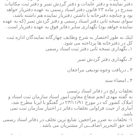
دفتر نماینده و دفتر عایدات و دفتر گردش تمبر و دفتر ثبت مكاتبات
مندرج در ماده ۲۳ قانون دفتر اسناد رسمی به عهده دفتریار خواهد
بود و چنانچه دفترخانه با داشتن دفتریار نماینده هم داشته باشد،
سوای نسخه ثانی دفتر اسناد رسمی و دفتر گردش تمبر (كه به عهده
نماینده خواهد بود) نگهداری سایر دفاتر فوق به عهده دفتریار است .
اینك به طور اختصار به شرح وظایف چهارگانه نمایندگان اداره ثبت
كل در دفترخانه ها پرداخته می شود.
۱ـ نگهداری نسخه ثانی دفتر ثبت اسناد رسمی
۲ـ نگهداری دفتر گردش تمبر
۳ ـ دریافت وجوه تودیعی مراجعان
۴ ـ امضاء سند
تخلفات رایج در دفاتر اسناد رسمی
به گفته مهدی انجم شعاع معاون امور اسناد سازمان ثبت اسناد و
املاک کشور که در مورخ ۲۳/۱۱/۹۱ در گفتگو با ایرنا مطرح شد،
آماری از حیث فراوانی تخلفات دفاتر در اختیار سازمان ثبت نمی
باشد.
۱- تخلفات به ضرر مراجعین: شایع ترین تخلف در دفاتر اسناد رسمی
اخذ حق التحریر اضافـــی از مشتریان می باشد .