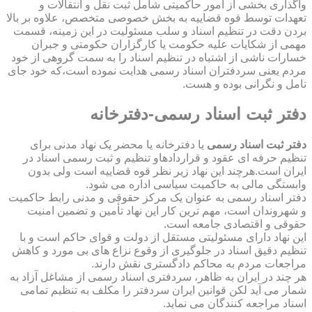
واگذاری بخشی از امور حاکمیتی شامل ثبت نقل و انتقالات و
تعهدات توسط قوه قضاییه به بخش خصوصی متخصص، علاوه بر بالا
بردن دقت در تنظیم اسناد و سلب مسئولیت در این زمینه، قسمت
مهمی از شکایات علیه حکومت یا کارگزاران حکومتی و جبران
خسارات ناشی از اشتباه در تنظیم اسناد را به سمت گروهی از خود
مردم یعنی سردفتران اسناد رسمی هدایت نموده است،که خود جای
تامل و نگرانی بوده و هست.
دفتر ثبت اسناد رسمی-دفترخانه
دفتر ثبت اسناد رسمی
یا دفترخانه یا محضر یک نهاد مدنی برای
تنظیم حرفه ای عقود و قراردادهاو تنظیم و ثبت رسمی اسناد در
ایران است.هرچند این نهاد زیر نظر قوه قضاییه است ولی بدون
وابستگی مالی به حاکمیت سیاسی اداره می شود.
دفتر اسناد رسمی به عنوان یک مرکز حقوقی و مدنی رابط حاکمیت
و شهروندان است، مهم ترین کار این نهاد تأمین و تضمین امنیت
حقوقی و اقتصادی جامعه است.
این نهاد دارای مسئولیتی مستقل از دولت و قوای حاکم است و با
تنظیم دقیق اسناد در جلوگیری از وقوع نزاع های بی مورد و کاهش
مراجعات مردم به محاکم دادگستری نقش دارند.
هر چند در ایران به ظاهر، سردفتری اسناد رسمی از مشاغل آزاد به
شمار می آید لکن قوانین ایران سردفتر را مکلف به تنظیم تمامی
اسناد مراجعه کنندگان می نماید.