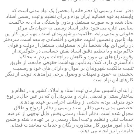
دفتر اسناد رسمی (یا دفترخانه یا محضر) یک نهاد مدنی است که
وابسته به قوه قضائیه ایران بوده و برای تنظیم و ثبت رسمی اسناد
ایجاد شده و به صورت مستقل و بدون وابستگی مالی به حاکمیت
سیاسی اداره می شود. دفتر اسناد رسمی به عنوان یک مرکز
حقوقی و مدنی رابط حاکمیت و شهروندان است، مهم ترین کار این
نهاد تامین و تضمین امنیت حقوقی و اقتصادی جامعه است. سردفتر
در رأس این نهاد شخصاً دارای مسئولیتی مستقل از دولت و قوای
حاکم بوده و با تنظیم دقیق اسناد نقش حساسی در جلوگیری از
وقوع نزاع های بی مورد و کاهش مراجعات مردم به محاکم
دادگستری دارد. کمک به تامین بهداشت حقوقی جامعه، از طریق
تثبیت مالکیت شهروندان بر اموال و دارائی های خود و رسمیت
بخشیدن به عقود و تعهدات و وصول برخی درآمدهای دولت از دیگر
کارهای این نهاد است.
از ابتدای تأسیس سازمان ثبت اسناد و املاک کشور و در نظام و
ساختار سنتی و قدیمی اداری و مدیریتی آن که در عین حال در نوع
خود مترقی بوده، بخشی از وظایف اجرایی بر عهده نهادهای
تخصصی مدنی یعنی دفاتر اسناد رسمی و دفاتر ازدواج و طلاق
محول شده است. دفاتر اسناد رسمی بخش قابل توجهی از عرضه
خدمات ثبتی و تنظیم و ثبت اسناد رسمی را بر عهده داشته و ضمن
انجام امور مزبور کار مشاوره رایگان و خدمات معاضدت قضایی
جامعه را نیز انجام می دهند،