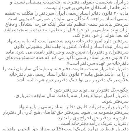
در ایران شخصیت حقوقی دفترخانه، شخصیت مستقلی نیست و
دفترخانه از استقلال حقوقی برخوردار نیست.
ماده ۳۰ قانون دفاتر اسناد رسمی ایران سردفتر را مکلف به تنظیم
تمامی اسناد مراجعه کنندگان می نماید در صورتی که بدیهی است
سردفتر نباید هر سندی تنظیم کند مگر اینکه قدرت استدلال و دفاع
از آن سند تنظیمی را در خود قبل از تنظیم سند دیده و سنجیده باشد
که بعداً بتواند از خود دفاع کند.
سردفتر:اداره امور دفترخانه بعهده شخصی است که بنا به پیشنهاد
سازمان ثبت اسناد و املاک کشور با جلب نظر مشورتی کانون
سردفتران و دفتریاران تعیین شده و سردفتر نامیده می شود. ماده
۲۱ قانون دفاتر اسناد رسمی تأکید می کند که همه «مسئولیت های
دفترخانه بر عهده سردفتر است».
دفتریار :دفتریار سمت معاونت دفترخانه و نمایندگی سازمان ثبت را
دارا می باشد.طبق ماده ۳ قانون دفاتر اسناد رسمی هر دفترخانه
علاوه بر یک دفتریار می تواند یک دفتریار دوم هم داشته باشد.
چگونه یک دفتریار می تواند سردفتر شود ؟
دفتریار اصیل میتواند بعد از سه یا هفت سال سابقه دفتریاری،
سردفتر شوند.
دفتریار برابر مقررات قانون دفاتر اسناد رسمی و با پیشنهاد
سردفترمنصوب می شود. سردفتر حق تقاضای هیچ کاری از دفتریار
ندارد و سردفتر حق اخراج وی را ندارد.
دفتریار، شریک درآمد دفترخانه است.
دفتریار فقط در درآمد شریک است (15 درصد از حق التحریر ماهیانه