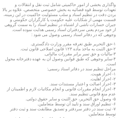
واگذاری بخشی از امور حاکمیتی شامل ثبت نقل و انتقالات و
تعهدات توسط قوه قضائیه به بخش خصوصی متخصص، علاوه بر بالا
بردن دقت در تنظیم اسناد و سلب مسئولیت حاکمیت در این زمینه،
قسمت مهمی از شکایات علیه حکومت یا کارگزاران حکومتی و
جبران خسارات ناشی از اشتباه در تنظیم اسناد را به سمت گروهی
از خود مردم یعنی سردفتران اسناد رسمی هدایت نموده است.
وجوهی که در دفاتر اسناد رسمی وصول می شود :
۱-حق التحریر طبق تعرفه مقرر وزارت دادگستری.
۲-حق الثبت به ماخذ ماده ۱۲۳ قانون اصلاحی قانون ثبت.
۳-مالیات و حق تمبر برابر مقررات مالیاتی.
۴-سایر وجوهی که طبق قوانین وصول آن به عهده دفترخانه محول
است.
مراحل تنظیم سند در دفاتر اسناد رسمی:
۱- احراز هویت.
۲- احراز اهلیت.
۳- احراز اصالت و اعتبار مستندات سند.
۴- احراز انجام مقررات قانونی و انجام مکاتبات لازم و اطمینان از
عدم منع قانونی تنظیم سند.
۵- وصول حق التحریر، حق الثبت و سایر حقوق دولتی.
۶- تنظیم اوراق سند و تایید آن توسط متعاملین.
۷- ثبت سند در دفتر سردفتر و تصدیق مطابقت سند و ثبت دفتر
توسط متعاملین.