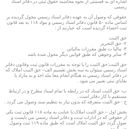
اشاره ای به قسمتی از نحوه محاسبه حقوق ثبتی در دفاتر اسناد
رسمی
حقوقي كه وصول آن به عهده دفاتر اسناد رسمي محول گرديده بر
اساس ماده ۵۰ قانون دفاتر اسناد رسمي و مواد ۱۱۸ به بعد قانون
ثبت احصاء گرديده است كه عبارتند از :
حق الثبت
۲- حق التحرير
۳- ماليا ت طبق مقررات مالياتي
۴- ساير وجوهي كه طبق قوانين ديگر محول شده باشد
حق الثبت:حق الثبت را با توجه به مقررات قانون ثبت وقانون دفاتر
اسناد رسمي ميتوان به سه بخش تقسيم الف– حق الثبت املاك كه
در دفاتر اسناد رسمي به هنگام انجام معا مله اخذ و به مازاد يا
بقاياي ثبتی تعبیر می شود .
ب- حق الثبت اسناد كه در رابطه با تمام اسناد مطرح و در ارتباط
مستقيم با كار دفاتر است .
ج - حق الثبت متفرقه كه بدون نياز به تنظیم سند وصول می گردد .
بخش اول – حق الثبت املاک:با عنايت به ماده ۱۱۸ قانون ثبت يكي
از حقوقي كه در ادارات ثبـت و دفاتر اسناد رسمي مي بايست و
صول گردد حق الثبت املاك است كه طبق ماده ۱۱۹ ثبت وصول
مي گردد.