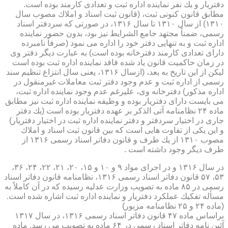
دفتریار و یك نفر نماینده اداره ثبت و تعدادی كارمند بوده است.
مطابق قانون كنونی ثبت، (قانون ثبت اسناد و املاك مصوب سال
۱۳۱۰) از سال ۱۳۱۰ تا سال ۱۳۱۶، در صورتی كه سردفتر اسناد
رسمی، ضمناً مجتهد جامع الشرایط نیز بود، بدون حضور نماینده
اداره ثبت و به تنهایی دفتر خود را اداره می نمود (صرفاً نامبرده
دارای تعدادی كارمند دفترخانه بوده است) به عبارت دیگر دفتر وی
در زمان حاكمیت قانون یاد شده فاقد نماینده اداره ثبت بوده است
لیكن از این تاریخ به بعد، (ازسال ۱۳۱۶، یعنی سال انتزاع تنظیم سند
رسمی از اداره ثبت و عدم وجود دفتر ثبت معاملات غیرمنقول در
اداره مذكور) دفترخانه وی، علیرغم عدم وجود نماینده اداره ثبت،
می بایست دارای دفتریار بوده و وظیفه نماینده اداره ثبت نیز مطابق
ماده ۲۴ نظامنامه آتی الذكر بر عهده دفتریار بوده است (یك دفتر
جاری در اختیار سردفتر و دفتر نماینده اداره ثبت در اختیار دفتریار)
و این یكی از تفاوت هایی است كه بین قانون ثبت اسناد و املاك
مصوب ۱۳۱۰ از یك طرف و قانون دفاتر اسناد رسمی ۱۳۱۶ از
طرف دیگر وجود داشته است .
در سال ۱۳۱۶ و در اجرای مواد ۹ و ۱۰ و ۱۵، ۲۰، ۲۱، ۲۲، ۲۴، ۳۶،
۵۳، ۵۷ قانون دفاتر اسناد رسمی ۱۳۱۶، نظامنامه قانون دفاتر اسناد
رسمی در ۸۵ ماده به تصویب وزارت عدلیه رسیده كه در آن كاملاً به
مسأله تفكیك عملكرد دفتریار و نماینده اداره ثبت اشاره شده است.
(ماده ۲۴ و ۲۵ نظامنامه مزبور)
براساس ماده ۴۷ قانون دفاتر اسناد رسمی ۱۳۱۶، در سال ۱۳۱۷
آئین نامه دفاتر اسناد رسمی در ۶۴ ماده به تصویب می رسد. ماده