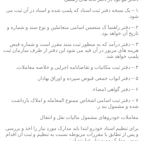
۱ – یک نسخه دفتر ثبت اسناد که پلمپ شده و اسناد در آن ثبت می
شود.
۲ – دفتر راهنما ک متضمن اسامی متعاملین و نوع سند و شماره و
تاریخ آن خواهد بود.
۳ – دفتر درآمد که به منظور ثبت سند مقرر است و شماره قبض
هزینه های مزبور در آن قید می شود این دفتر از طرف سازمان ثبت
پلمپ خواهد شد.
۴ – دفتر ثبت مکاتبات و تقاضانامه اجرایی و خلاصه معاملات.
۵ – دفتر ابواب جمعی قبوض سپرده و اوراق بهادار.
۶ – دفتر گواهی امضاء.
۷ – دفتر ثبت اسامی اشخاص ممنوع المعامله و املاک بازداشت
شده و مشمول بند ز.
معاملات خودروهای مشمول مالیات نقل و انتقال
برای تنظیم اسناد خودرو ابتدا باید مدارک مورد نیاز را اخذ و بررسی
و پس از تطابق با مقررات مربوطه نسبت به تنظیم و ثبت ان اقدام
نمود ، مدارک مورد نیاز عبارتند از :