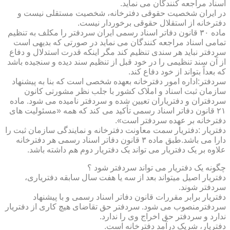
اسناد مراجعه کنندگان می نماید.
در ایران شخصیت حقوقی دفترخانه، شخصیت مستقلی نیست و
دفترخانه از استقلال حقوقی برخوردار نیست.
ماده ۳۰ قانون دفاتر اسناد رسمی ایران سردفتر را مکلف به تنظیم
تمامی اسناد مراجعه کنندگان می نماید در صورتی که بدیهی است
سردفتر نباید هر سندی تنظیم کند مگر اینکه قدرت استدلال و دفاع
از آن سند تنظیمی را در خود قبل از تنظیم سند دیده و سنجیده باشد
که بعداً بتواند از خود دفاع کند.
سردفتر:اداره امور دفترخانه بعهده شخصی است که بنا به پیشنهاد
سازمان ثبت اسناد و املاک کشور با جلب نظر مشورتی کانون
سردفتران و دفتریاران تعیین شده و سردفتر نامیده می شود. ماده
۲۱ قانون دفاتر اسناد رسمی تأکید می کند که همه «مسئولیت های
دفترخانه بر عهده سردفتر است».
دفتریار :دفتریار سمت معاونت دفترخانه و نمایندگی سازمان ثبت را
دارا می باشد.طبق ماده ۳ قانون دفاتر اسناد رسمی هر دفترخانه
علاوه بر یک دفتریار می تواند یک دفتریار دوم هم داشته باشد.
چگونه یک دفتریار می تواند سردفتر شود ؟
دفتریار اصیل میتواند بعد از سه یا هفت سال سابقه دفتریاری،
سردفتر شوند.
دفتریار برابر مقررات قانون دفاتر اسناد رسمی و با پیشنهاد
سردفترمنصوب می شود. سردفتر حق تقاضای هیچ کاری از دفتریار
ندارد و سردفتر حق اخراج وی را ندارد.
دفتریار، شریک درآمد دفترخانه است.