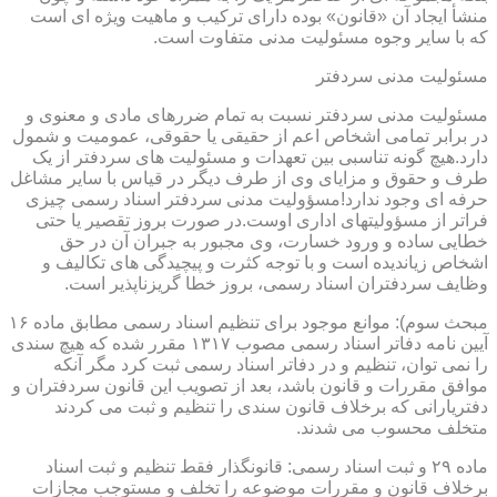
منشأ ایجاد آن «قانون» بوده دارای ترکیب و ماهیت ویژه ای است
که با سایر وجوه مسئولیت مدنی متفاوت است.
مسئولیت مدنی سردفتر
مسئولیت مدنی سردفتر نسبت به تمام ضررهای مادی و معنوی و
در برابر تمامی اشخاص اعم از حقیقی یا حقوقی، عمومیت و شمول
دارد.هیچ گونه تناسبی بین تعهدات و مسئولیت های سردفتر از یک
طرف و حقوق و مزایای وی از طرف دیگر در قیاس با سایر مشاغل
حرفه ای وجود ندارد!مسؤولیت مدنی سردفتر اسناد رسمی چیزی
فراتر از مسؤولیتهای اداری اوست.در صورت بروز تقصیر یا حتی
خطایی ساده و ورود خسارت، وی مجبور به جبران آن در حق
اشخاص زیاندیده است و با توجه کثرت و پیچیدگی های تکالیف و
وظایف سردفتران اسناد رسمی، بروز خطا گریزناپذیر است.
مبحث سوم): موانع موجود برای تنظیم اسناد رسمی مطابق ماده ۱۶
آیین نامه دفاتر اسناد رسمی مصوب ۱۳۱۷ مقرر شده که هیچ سندی
را نمی توان، تنظیم و در دفاتر اسناد رسمی ثبت کرد مگر آنکه
موافق مقررات و قانون باشد، بعد از تصویب این قانون سردفتران و
دفتریارانی که برخلاف قانون سندی را تنظیم و ثبت می کردند
متخلف محسوب می شدند.
ماده ۲۹ و ثبت اسناد رسمی: قانونگذار فقط تنظیم و ثبت اسناد
برخلاف قانون و مقررات موضوعه را تخلف و مستوجب مجازات