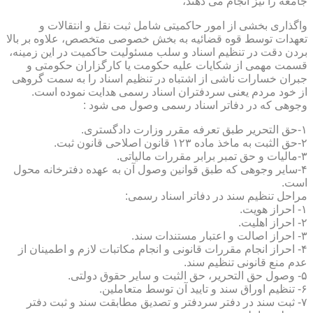
جامعه را نیز انجام می دهند،
واگذاری بخشی از امور حاکمیتی شامل ثبت نقل و انتقالات و
تعهدات توسط قوه قضائیه به بخش خصوصی متخصص، علاوه بر بالا
بردن دقت در تنظیم اسناد و سلب مسئولیت حاکمیت در این زمینه،
قسمت مهمی از شکایات علیه حکومت یا کارگزاران حکومتی و
جبران خسارات ناشی از اشتباه در تنظیم اسناد را به سمت گروهی
از خود مردم یعنی سردفتران اسناد رسمی هدایت نموده است.
وجوهی که در دفاتر اسناد رسمی وصول می شود :
۱-حق التحریر طبق تعرفه مقرر وزارت دادگستری.
۲-حق الثبت به ماخذ ماده ۱۲۳ قانون اصلاحی قانون ثبت.
۳-مالیات و حق تمبر برابر مقررات مالیاتی.
۴-سایر وجوهی که طبق قوانین وصول آن به عهده دفترخانه محول
است.
مراحل تنظیم سند در دفاتر اسناد رسمی:
۱- احراز هویت.
۲- احراز اهلیت.
۳- احراز اصالت و اعتبار مستندات سند.
۴- احراز انجام مقررات قانونی و انجام مکاتبات لازم و اطمینان از
عدم منع قانونی تنظیم سند.
۵- وصول حق التحریر، حق الثبت و سایر حقوق دولتی.
۶- تنظیم اوراق سند و تایید آن توسط متعاملین.
۷- ثبت سند در دفتر سردفتر و تصدیق مطابقت سند و ثبت دفتر