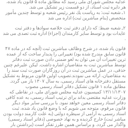
عدلیه مجلس شورای ملی رسید كه مطابق ماده ۵ قانون یاد شده،
هر دایره ثبت اسناد، از دو قسمت زیر تشكیل می شد.
۱ـ شعبه ثبت: به ریاست یك نفر رئیس شعبه و توسط چندین مأمور
متخصص (بنام مباشرین ثبت) اداره می شد
۲ـ شعبه ضبط: كه دارای دفتر ثبت خلاصه سوادها و دفتر ثبت
عایدات بود و توسط سایر كارمندان (اجزاء) اداره ثبت تصدی می شد
.
قانون یاد شده، در شرح وظائف مباشرین ثبت (آنچه كه در ماده ۴۷
قانون سابق مندرج شده بود) تغییراتی را پدیدار ساخت كه از عمده
ترین تغییرات آن می توان به لغو ضمنی دادن صورت ثبت دفاتر
توسط مباشرین ثبت به متقاضیان اشاره داشت. لیكن علیرغم چنین
حذفی، در عمل مباشرین ثبت در آن روزگاران صورت ثبت سند را
به متقاضیان، ارائه می نمودند.تصویب اولین قانون مربوط به تشكیل
مستقل دفترخانه های اسناد رسمی، به سال ۱۳۰۷ باز می گردد.
مطابق ماده ۱ قانون تشكیل دفاتر اسناد رسمی مصوب
۱۳/۱۱/۱۳۰۷ كمیسیون عدلیه مجلس شورای ملی، در نقاطی كه
وزارت عدلیه مقتضی بداند برای ترتیب اسناد رسمی، به عده كافی
دفاتر اسناد رسمی معین خواهد نمود. با بررسی سایر مواد دیگر
قانون مرقوم، متوجه می شویم كه با وضع قانون یاد شده، ثبت
اسناد رسمی به آرامی از سیطره دولتی (به علت كارمند دولت بودن
مباشر ثبت) خارج گردیده و به نهاد خصوصی (دفاتر اسناد رسمی)
واگذار می گردد. و براساس همین طرز تفكر است (برداشتن بار