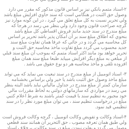
۲-اسناد متمم بانكي نيز بر اساس قانون مذكور كه مقرر مي دارد
وصول حق الثبت در هنگامي است كه سند حاوي افزايش مبلغ باشد
ولي تحرير نسبت به كل مبلغ تعلق مي گيرد ، در اين گونه موارد نيز
گرچه صراحت قانون وجود دارد ولي بنظر مي رسد در هرجا كه
مبلغ مندرج در سند جديد مانند فروش اقساطي كل مبلغ باشد
بنحوي كه اطلاق مبلغ سند بر آن امكان پذير باشد تحرير بر اساس
كل محاسبه مي گردد و در جائي كه عرفا همان تفاوت مبلغ سند
جديد محسوب مي گردد مبلغ تفاوت ماخذ محاسبه حق الثبت و
تحرير خواهد بود مانند اكثر اسناد متمم كه بموجب آن مبلغ سند قبلي
از مبلغي به مبلغ ديگر افزايش مييابد طبعا مبلغ سند همان مبلغ
افزوده تلقی و مأخذ محاسبه هر دو نوع حقوق می باشد .
۳- اسناد اتومبيل از مبلغ مندرج در سند تبعيت مي نمايد كه مي تواند
مبلغ ماخذ وصول حق الثبت باشد يا خير ولي براساس بخشنامه
سازمان كمتر از مبلغ مندرج در جداول مالياتي نبايد باشد البته بنظر
مي رسد در مواردي كه سازمانهاي دولتي به لحاظ مقررات مالي
خود مجبور به تنظيم سند با قيمت كمتر باشند به شرط اعلام كتبي
مبلغ در درخواست تنظيم سند ، مي توان مبلغ مورد نظر را در سند
تنظيمي قيد نمود.
۴-اسناد وكالت و تفويض وكالت اتومبيل ، گرچه وكالت فروش است
ولي طبق همان تعرفه مصوب ، حق التحرير آن همانند سند قطعي
وصول مي گردد و بعلت نبودن مبلغ در سند وكالت، برخلاف اسناد