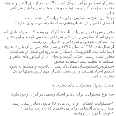
دفتریار فقط در درآمد شریک است (15 درصد از حق التحریر ماهیانه
دفترخانه )و در کار و مسئولیت و هزینه ها وضررها هیچ شراکتی
ندارد.
در قانون، هیچ مسئولیتی برای دفتریار ذکر نشده است.
امضای دفتریار در اعتباربخشی به اسنادرسمی تأثیری ندارد!!
دفترنویس:دفترنویس یا « ثبّات » کارکنانی بودند که متن اسنادی که
متون اسناد تنظیمی را در دفتر سردفتر ثبت می کردند و این دفاتر
به امضای متعهدین و سردفتر و دفتریار می رسید.
از سال های ۱۳۹۲ تا سال ۱۳۹۵ و سال های پس از آن با راه اندازی
((سامانه ثبت الکترونیکی اسناد )) به تدریج این شغل از تشکیلات
دفاتر اسناد رسمی حذف گردید و بجای آن از اپراتور های ماهر و
مسلط به تنظیم سند استفاده میشود.
سندنویس:سندنویسان همان (کارمندان باتجربه و مسلط به نحوه
تنظیم اسناد )هستند و این شغل یکی از مهم ترین سمتها در یک
دفترخانه است.
مبحث دوم) : مسئولیت های دفترخانه
سه نوع مسئولیت برای دفاتر اسناد رسمی در ایران وجود دارد:
۱-مسئولیت انتظامی و اداری ماده ۳۸ قانون دفاتر اسناد رسمی
مجازات های انتظامی را برمی شمرد که ۵ درجه شامل :
۱-توبیخ با درج در پرونده،