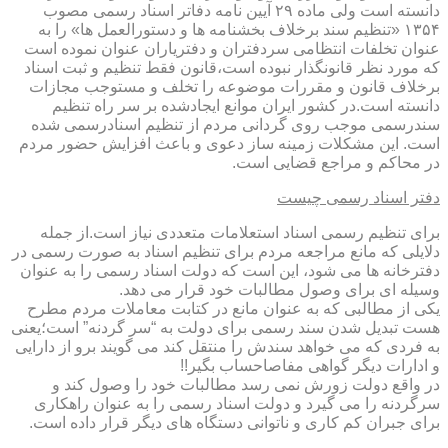
دانسته است ولی ماده ۲۹ آیین نامه دفاتر اسناد رسمی مصوب
۱۳۵۴ «تنظیم سند برخلاف بخشنامه ها و دستورالعمل ها» را به
عنوان تخلفات انتظامی سردفتران و دفتریاران عنوان نموده است
که مورد نظر قانونگذار نبوده است،قانون فقط تنظیم و ثبت اسناد
برخلاف قانون و مقررات موضوعه را تخلف و مستوجب مجازات
دانسته است.در کشور ایران موانع ایجادشده بر سر راه تنظیم
سندرسمی موجب روی گردانی مردم از تنظیم اسنادرسمی شده
است. این مشکلات زمینه ساز دعوی و باعث افزایش حضور مردم
در محاکم و مراجع قضایی است.
دفتر اسناد رسمی چیست
برای تنظیم رسمی اسناد استعلامات متعددی نیاز است.از جمله
دلایلی که مانع مراجعه مردم برای تنظیم اسناد به صورت رسمی در
دفترخانه ها می شود، این است که دولت اسناد رسمی را به عنوان
وسیله ای برای وصول مطالبات خود قرار می دهد.
یکی از مطالبی که به عنوان مانع در کتابت معاملات مردم مطرح
هست تبدیل شدن سند رسمی برای دولت به “سر گردنه” است؛یعنی
به فردی که می خواهد سندش را منتقل کند می گویند برو از دارایی
و ادارات دیگر گواهی مفاصاحساب بگیر!!
در واقع دولت زورش نمی رسد مطالبات خود را وصول کند و
سرگردنه را می گیرد و دولت اسناد رسمی را به عنوان راهکاری
برای جبران کم کاری و ناتوانی دستگاه های دیگر قرار داده است.