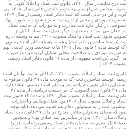
ثبت درج نمایند.در سال ۱۳۱۰، قانون ثبت اسناد و املاك كنونی به
تصویب مجلس شورای ملی رسیده و جانشین قانون سال ۱۳۰۸ می
گردد و این در حالی است كه عملاً دفاتر اسناد رسمی از سال ۱۳۰۷
به صورت موردی و محلی از اداره ثبت منتزع شده و به صورت نهاد
خصوصی در كنار اداره ثبت مبادرت و به موازات آن به ثبت اسناد
مراجعان می نمودند. به عبارت دیگر عمل ثبت اسناد تا قبل از
تصویب قانون ثبت اسناد و املاك مصوب ۱۳۱۰، هم به وسیله اداره
ثبت (توسط مباشرین دفتر ثبت) و هم به وسیله دفاتر اسناد رسمی
(كه توسط ماده ۱ قانون سال ۱۳۰۷ بنا به صلاحدید وزیر عدلیه، آنهم
به صورت موردی و با صلاحیت محلی تشكیل گردیده بودند) صورت
می گیرد. (برداشت مفهومی از ماده ۱۱ قانون دفاتر اسناد رسمی
مصوب ۱۳۰۷ )
قانون ثبت اسناد و املاك مصوب ۱۳۱۰، كماكان به ثبت توأمان اسناد
رسمی توسط مباشرین ثبت (كه به موجب ماده ۴۹ قانون مرقوم به
مسئولین دفاتر تغییر نام یافته اند) و دفاتر اسناد رسمی اعتقاد دارد.
ماده ۴۹ قانون جدیدالتصویب كه در حقیقت برداشتی از ماده ۴۷
قانون ثبت اسناد و املاك مصوب سال ۱۲۹۰ و ماده ۱۴۲ قانون ثبت
اسناد و املاك مصوب سال ۱۳۰۸ بود، همان وظایف و اختیارات
مباشرین ثبت را به مسئولین دفاتر هم تعمیم می دهد. (باید توجه
نمود كه معنای مسئولین دفاتر، مندرج در ماده ۴۹ قانون ثبت اسناد
واملاك سال ۱۳۱۰، بدواً بر مباشرین ثبت صادق بوده و همچنین
بعدها قابل تعمیم به صاحبان دفاتر اسناد رسمی بوده است) زیرا
همان قانونگذار در مواد ۸۱ و ۹۱ قانون ثبت اسناد و املاك مصوب