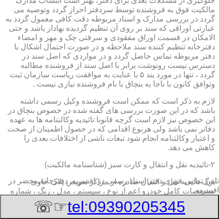
جلوگیری از مشکلات بعدی برای دفتر، بهتر است انتساب مدارک
مالکیت فوق به فروشنده توسط سردفتر احراز گردد وتوصیه می
گردد در بررسی مدارک و اسناد مربوطه دقت کافی معمول گردد به
عبارتی اوراقی که سند بر روی آن تنظیم گردیده بهادار باشد و حتی
الامکان در قسمت اوراق مفقودی و سرقتی چک و مهر و امضاء
دفترخانه تنظیم کننده سند ملاحظه و در صورت احتمال اشکال با
دفتر مربوطه تماس حاصل گردد و در مواردی که اصل سند در
دسترس نیست رونوشت برابر با اصل سند از فروشنده مطالبه
گردد ، تنها در مورد بند ۵ با عنایت به موافقت ریاست سازمان ثبت
وتوافق کانون با ناجا به بنچاق با نام فروشنده نیازی نیست .
لازم به ذکر است که ممکن است فروشنده وکیل رسمی داشته
باشد که در این صورت بررسی های گفته شده در خصوص بنچاق در
این خصوص نیز لازم است گرچه قانونا تائیدیه وکالتنامه ها به عهده
دفاتر نمی باشد ولی هرنوع اقدامی که در حصول اطمینان از صحت
و اعتبار وکالتنامه انجام شود تبعات ناشی از اختلافات بعدی را
کاهش می دهد.
۲-تائیدیه نقل و انتقال و کارت سبز (شناسنامه مالکیت)
تلفن تماس فوری
دفتر اسناد رسمی در افسریه, دفترخانه,محضر در
برگ تائیدیه نقل و انتقال صادره از مراکز تعویض پلاک حاوی
افسریه
مشخصات کامل خودرو اعم از نوع ، سیستم ، مدل ، رنگ ، شماره
موتور و شاسی ، تیپ و بخصوس شماره شناسه خودرو ( VIN ) در
☞☏
tel:09390205345
صدر صفحه و مشخصات فروشنده و خریدار اعم از مشخصات
سجلی و شماره ملی و کدپستی و آدرس و شماره انتظامی