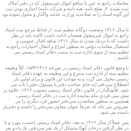
معاملات راجع به عین یا منافع اموال غیرمنقول كه در دفتر املاك
ثبت نشده. ۲ـ صلح نامه، هبه نامه و شركت نامه) اجباری بودن ثبت
این گونه اسناد را به صلاحدید وزارت عدلیه واگذار و محول نموده بود
.
تا سال ۱۳۱۶ وضعیت دوگانه تنظیم سند، از لحاظ مرجع ثبت اسناد
راجع به اموال غیرمنقول همچنان ادامه داشت (البته باید در نظر
داشت كه با نزدیك شدن به سال ۱۳۱۶ شاهد اقبال عمومی و
استقبال مقامات دولتی به منظور انتزاع و انتقال اختیارات راجع به
تنظیم سند از سوی اداره ثبت به سمت دفاتر اسناد رسمی می
باشیم .
با وضع قانون دفاتر اسناد رسمی در مورخه ۱۵/۳/۱۳۱۶، كلاً وظیفه
تنظیم سند از اداره ثبت منتزع و این وظیفه به عهده دفاتر اسناد
رسمی محول می گردد و به موجب این قانون و برای اولین بار
اصطلاح سردفتر (به جای صاحب دفتر یا مسئول دفتر ) باب می
شود. قانونگذار در قانون دفاتر اسناد رسمی مصوب ۱۳۱۶، علاوه بر
پیش بینی فردی بنام نماینده اداره ثبت در دفاتر اسناد رسمی،
همچنین به منظور معاضدت سردفتر حضور فرد دیگری را نیز
مفروض می داند كه صرفاً عنوان معاون سردفتر را داشته و دفتریار
نامیده می شود .
پس عملاً از سال ۱۳۱۶ به بعد، دفاتر اسناد رسمی (حسب مورد و با
در نظر گرفتن درجات آنها) متشكل از یك نفر سردفتر، یك یا دو نفر