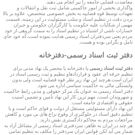
معاضدت قضایی جامعه را نیز انجام می دهند.
واگذاری بخشی از امور حاکمیتی شامل ثبت نقل و انتقالات و
تعهدات توسط قوه قضاییه به بخش خصوصی متخصص، علاوه بر بالا
بردن دقت در تنظیم اسناد و سلب مسئولیت در این زمینه، قسمت
مهمی از شکایات علیه حکومت یا کارگزاران حکومتی و جبران
خسارات ناشی از اشتباه در تنظیم اسناد را به سمت گروهی از خود
مردم یعنی سردفتران اسناد رسمی هدایت نموده است،که خود جای
تامل و نگرانی بوده و هست.
دفتر ثبت اسناد رسمی-دفترخانه
دفتر ثبت اسناد رسمی
یا دفترخانه یا محضر یک نهاد مدنی برای
تنظیم حرفه ای عقود و قراردادهاو تنظیم و ثبت رسمی اسناد در
ایران است.هرچند این نهاد زیر نظر قوه قضاییه است ولی بدون
وابستگی مالی به حاکمیت سیاسی اداره می شود.
دفتر اسناد رسمی به عنوان یک مرکز حقوقی و مدنی رابط حاکمیت
و شهروندان است، مهم ترین کار این نهاد تأمین و تضمین امنیت
حقوقی و اقتصادی جامعه است.
این نهاد دارای مسئولیتی مستقل از دولت و قوای حاکم است و با
تنظیم دقیق اسناد در جلوگیری از وقوع نزاع های بی مورد و کاهش
مراجعات مردم به محاکم دادگستری نقش دارند.
هر چند در ایران به ظاهر، سردفتری اسناد رسمی از مشاغل آزاد به
شمار می آید لکن قوانین ایران سردفتر را مکلف به تنظیم تمامی