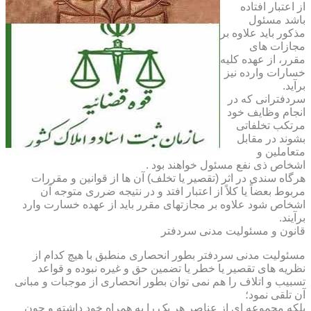
از اعتبار افتاده
باشد مسئول
مذکور باید علاوه بر
مجازات های
مقرر، از عهده کلیه
خسارات وارده نیز
برآید.
سردفترانی که در
انجام وظایف خود
مرتکب تخلفاتی
بشوند در مقابل
متعاملین و
اشخاص ذی نفع مسئول خواهند بود .
هرگاه سندی در اثر (تقصیر یا تخلف) آن ها از قوانین و مقررات
مربوط بعضاً یا کلاً از اعتبار افتد و در نتیجه ضرری متوجه آن
اشخاص شود علاوه بر مجازتهای مقرر باید از عهده خسارت وارد
برآیند.
قانون و مسئولیت مدنی سردفتر
مسئولیت مدنی سردفتر بطور انحصاری منطبق با هیچ کدام از
نظریه های تقصیر یا خطر یا تضمین حق و غیره نبوده و قواعد
تسبیب و اتلاف را هم نمی توان بطور انحصاری از موجبات و مبانی
آن تلقی نمود؛
بلکه مجموعه ای از عناصر هر یک را به همراه خود داشته و چون