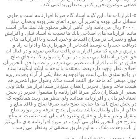
قطعی موضوع تحریر کمتر مصداق پیدا نمی کند .
۵- اقرارنامه ها ، اين گونه اسناد گاه صرفا اقرارنامه است و حاوي
مسائل مالي نبوده و تحرير آن مورد اتفاق نظر بوده و همان مبلغ
۳۰۰۰۰ ريال مي باشد ولي گاهي ازنظر محتوي يك سند مالي است
مانند اقرارنامه هاي اصلاحي بانك ها نسبت به اسناد قبلي و افزايش
مبلغ و تغييرات در ميزان اقساط و غيره است و يا اقرارنامه هاي
دريافت خسارات توسط اشخاص از شهرداري ها و ادارات راه و
ترابري و غيره كه مقر اقرار به دريافت مبالغي نموده و در قبال آن
حق خود را اسقاط مي نمايد ، در اين گونه موارد كه به جاي صلح
حقوق در قالب اقرارنامه تنظيم مي شود در رابطه با حق التحرير آن
اختلاف نظر وجود دارد بعضا معتقدند با توجه به اينكه اينگونه اسناد
در واقع سندي مالي است وبا توجه به مفاد يكي از آراء وحدت رويه
چون مبلغي كه ماخذ حق الثبت است ملاك وصول حق التحرير هم
هست ماخذ وصول تحرير را همان مبلغ در سند اقرار مي دانند ولي
بعضي از همكاران ديگر صرفا اقرارنامه را مشمول تحرير در بخش
اسناد غيرمالي و اقرارنامه ميدانند ولي بنظر مي رسد همانگونه كه
در بخش صلح نامه ها چنانچه صلح نامه صرفا صلح و فاقد مبلغ و
حاكي از نقل وانتقال نباشد مشمول بند ج تعرفه و در موارد صلح
منقول و غير منقول و حقوق و غيره كه مالي است نسبت به مبلغ
مندرج حق التحرير تعلق مي گيرد ، در مورد اقرارنامه هاي مالي نيز
از باب وحدت ملاک ، به این طریق منطقی تر به نظر می رسد .
دفاتر موجود در دفترخانه های رسمی