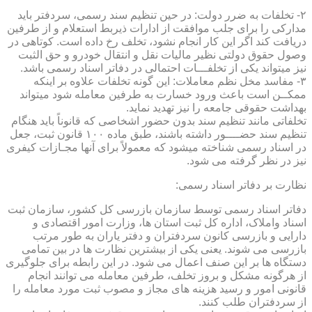
۲- تخلفات به ضرر دولت: در حین تنظیم سند رسمی، سردفتر باید
مدارکی را برای جلب موافقت از ادارات ذیربط استعلام و از طرفین
دریافت کند اگر این کار انجام نشود، تخلف رخ داده است. کوتاهی در
وصول حقوق دولتی نظیر مالیات نقل و انتقال خودرو و حق الثبت
نیز میتواند یکی از تخلفـــات احتمالی در دفاتر اسناد رسمی باشد.
۳- مفاسد مخل نظم معاملات: این گونه تخلفات علاوه بر اینکه
ممکــن است باعث ورود خسارت به طرفین معامله شود میتواند
بهداشت حقوقی جامعه را نیز تهدید نماید.
تخلفاتی مانند تنظیم سند بدون حضور اشخاصی که قانوناً باید هنگام
تنظیم سند حضــــور داشته باشند، طبق ماده ۱۰۰ قانون ثبت، جعل
در اسناد رسمی شناخته میشود که معمولاً برای آنها مجـازات کیفری
نیز در نظر گرفته می شود.
نظارت بر دفاتر اسناد رسمی:
دفاتر اسناد رسمی توسط سازمان بازرسی کل کشور، سازمان ثبت
اسناد واملاک، اداره کل ثبت استان ها، وزارت امور اقتصادی و
دارایی و بازرسی کانون سردفتران و دفتر یاران به طور مرتب
بازرسی می شوند. یعنی یکی از بیشترین نظارت ها در بین تمامی
دستگاه ها بر این صنف اعمال می شود. در این رابطه برای جلوگیری
از هرگونه مشکل و بروز تخلف، طرفین معامله می توانند انجام
قانونی امور و رسید هزینه های مجاز و مصوب ثبت مورد معامله را
از سردفتران طلب کنند.