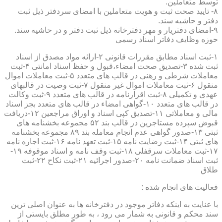
توسط متعاملین.
۸- تایید صحت ثبت و هویت متعاملین با امضای سردفتر ذیل ثبت
دفتر و حاشیه سند.
۹-امضای دفتریار و مهر دفترخانه ذیل ثبت دفتر و در حاشیه سند.
حوزه وظایف دفاتر اسناد رسمی
۱-ثبت اسناد مطابق مقررات قانونی ۲-ارائه مواد مصدق از اسناد
ثبت شده ۳-تصدیق صحت امضاء،قبول و حفظ اسناد امانتی ۴-ثبت
معاملات شرطی و رهنی در قالب های متعدد ۵-ثبت معاملات اموال
منقول ۶-ثبت معاملات اموال غیر منقول ۷-ثبت وصیت در قالبهای
عهدی و تکمیلی ۸-ثبت اقرارنامه در قالب های متعدد ۹-ثبت وکالت
در قالب های متعدد ۱۰-گواهی امضاء در قالب های متعدد بجز اسناد
مالی و معاملاتی ۱۱-تصدیق کپی اسناد و اوراق مراجعین ۱۲-دریافت
قبوض سپرده مستاجرین در قالب بند ۵۲ مجموعه بخشنامه های
ثبتی ۱۳-صدور گواهی عدم انجام معامله بند ۸۹ مجموعه بخشنامه
های ثبتی ۱۴-ثبت رضایت نامه ۱۵-ثبت تعهد نامه ۱۶-ثبت اجاره نامه
۱۷-ثبت معاملات سرقفلی ۱۸-ثبت وقف نامه و اسناد موقوفه ۱۹-
ثبت اسناد ضمانت نامه ۲۰-صدور اجرائیه ۲۱-ثبت نکاح ۲۲-ثبت
طلاق
فعالیت های انجام شده :
با عنایت به اینکه دفاتر موجود در دفترخانه ها به عنوان اصلی ترین
سند محکم و قانونی به شمار می رود ، به طور مطلق بایستی از