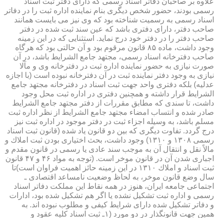
علاوه بر صاحبان دفاتر اسناد رسمی كه دارای دفتر ثبت اسناد
رسمی بودند، حضور شخص دیگری بنام نماینده اداره ثبت را در دفاتر
اسناد رسمی به رسمیت شناخته بود كه وی نیز می بایست همانند
صاحب دفتر، دارای دفتری باشد كه عین سند ثبت شده در دفتر
صاحب دفتر را در دفتر خود درج نماید. استثنایی كه در این زمینه
وجود داشت، ماده ۸۵ قانون مرقوم بود و آن حالتی بود كه هرگاه
صاحب دفترخانه اسناد رسمی، مجتهد جامع الشرایط باشد، در آن
صورت نیازی به حضور نماینده اداره ثبت در دفترخانه وی و مآلا
نیازی به وجود دفتر نماینده ثبت در آن دفترخانه نبوده است (با اجازه
عدلیه) بلكه دفتری واحد جهت ثبت اسناد در دفترخانه مجتهد جامع
الشرایط قرار داشته و همچنین دفتری در اداره ثبت محل وجود
داشت، تا سندی كه مطابق مقررات از دفتر مجتهد جامع الشرایط
صادر شده و انتساب امضاء مجتهد جامع الشرایط از نظر اداره ثبت
مسلم باشد، به وسیله اجزاء ثبت در دفتر موجود در اداره ثبت نیز
درج گردد. تفاوت دیگری كه بین دو قانون یاد شده (قانون ثبت اسناد
رسمی ۱۳۰۸ و ۱۳۱۰) وجود داشت، بحث اختیاری بودن ثبت املاك و
مالاً نقل و انتقال آن به موجب سند عادی یا رسمی در قانون مقدم و
اجباری شدن آن در قانون موخر است. (توجه به مواد ۴۶ و ۴۷ قانون
ثبت اسناد و املاك ۱۳۱۰ در این زمینه حائز اهمیت فراوان است)تا
سال وضع قانون موخر، به لحاظ وضعیت نامساعد اقتصادی ـ
اجتماعی جامعه ایران، هنوز در همه نقاط این مملكت دفاتر اسناد
رسمی و اداره ثبت تشكیل نشده یا اگر هم تشكیل شده بود، ادارات
و دفاتر تشكیل شده دارای شرایط كیفی و مطلوب نبوده اند. به
همین جهت قانونگذار در دو مورد (۱ـ ثبت اسناد كلیه عقود و