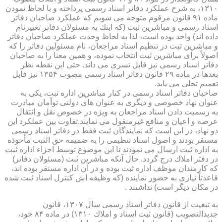
۱۳۱۰، به شرح عملكرد دفاتر اسناد رسمی پرداخته و با لحاظ نمودن
ماده ۹۱ قانون مرقوم متوجه می شویم كه عملكرد صاحبان دفاتر
اسناد رسمی و مباشرین ثبت (كه اینك به مسئولان دفاتر تغییرنام
داده اند) واحد بوده است، لذا به لحاظ وحدت عملكرد صاحبان دفاتر
و مباشرین ثبت در تنظیم اسناد مراجعان، نام مسئولین دفاتر را كه
اصولاً برای مباشرین ثبت انتخاب نموده، و همین معنا را به صاحبان
دفاتر اسناد رسمی نیز قابل تسری می داند. حتی این نقطه نظر
بعدها در ماده ۲۹ قانون دفاتر اسناد رسمی مصوب ۱۳۵۴ نیز قابل
تعمیم تجلی می یابد.
صاحبان دفاتر اسناد رسمی در كنار مباشرین اداره ثبت، یكی به
عنوان نهاد خصوصی و دیگری به عنوان های دولتی توأمان مبادرت
به رسمیت دادن اسناد مراجعان به ویژه در خصوص نقل و انتقال
عرصه و اعیان و منافع غیرمنقول می نمایند.تفاوت بین عملكرد این
دو نهاد، در این است كه نمایندگان ثبت فقط در دفاتر اسناد رسمی
مستقر بودند و اصول اسناد تنظیمی را به ضمیمه حق الثبت مأخوذه
به اداره ثبت ارسال می نمودند تا این موضوع توسط اجزاء اداره ثبت
در دفتر املاك درج گردد. حال آنكه مباشرین ثبت (مسئولان دفاتر)
كه كارمندان موظف اداره ثبت بوده و در آن اداره مستقر بوده اند،
قاعدتاً نیازی به حضور نماینده (كه وظیفه اش كنترل اسناد ثبت شده
در مكان دیگر است) نداشتند .
به تبعیت از قانون دفاتر اسناد رسمی سال ۱۳۰۷، قانون
جدیدالتصویب (قانون ثبت اسناد و املاك ۱۳۱۰) در ماده ۸۴ خود،