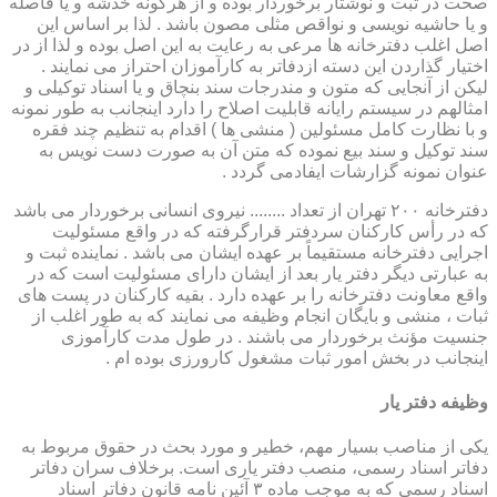
صحت در ثبت و نوشتار برخوردار بوده و از هرگونه خدشه و یا فاصله
و یا حاشیه نویسی و نواقص مثلی مصون باشد . لذا بر اساس این
اصل اغلب دفترخانه ها مرعی به رعایت به این اصل بوده و لذا از در
اختیار گذاردن این دسته ازدفاتر به کارآموزان احتراز می نمایند .
لیکن از آنجایی که متون و مندرجات سند بنچاق و یا اسناد توکیلی و
امثالهم در سیستم رایانه قابلیت اصلاح را دارد اینجانب به طور نمونه
و با نظارت کامل مسئولین ( منشی ها ) اقدام به تنظیم چند فقره
سند توکیل و سند بیع نموده که متن آن به صورت دست نویس به
عنوان نمونه گزارشات ایفادمی گردد .
دفترخانه ۲۰۰ تهران از تعداد ........ نیروی انسانی برخوردار می باشد
که در رأس کارکنان سردفتر قرارگرفته که در واقع مسئولیت
اجرایی دفترخانه مستقیماً بر عهده ایشان می باشد . نماینده ثبت و
به عبارتی دیگر دفتر یار بعد از ایشان دارای مسئولیت است که در
واقع معاونت دفترخانه را بر عهده دارد . بقیه کارکنان در پست های
ثبات ، منشی و بایگان انجام وظیفه می نمایند که به طور اغلب از
جنسیت مؤنث برخوردار می باشند . در طول مدت کارآموزی
اینجانب در بخش امور ثبات مشغول کارورزی بوده ام .
وظیفه دفتر یار
یكی از مناصب بسیار مهم، خطیر و مورد بحث در حقوق مربوط به
دفاتر اسناد رسمی، منصب دفتر یاری است. برخلاف سران دفاتر
اسناد رسمی كه به موجب ماده ۳ آئین نامه قانون دفاتر اسناد