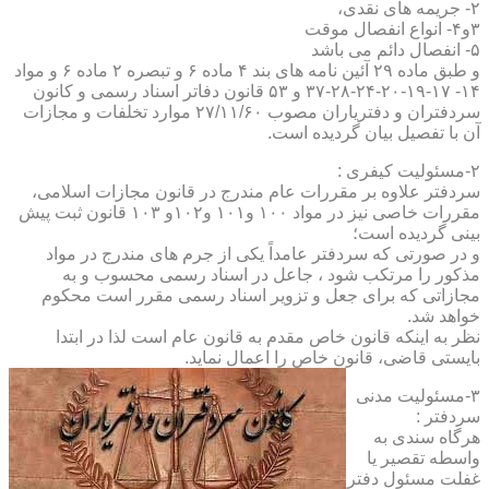
۲- جریمه های نقدی،
۳و۴- انواع انفصال موقت
۵- انفصال دائم می باشد
و طبق ماده ۲۹ آئین نامه های بند ۴ ماده ۶ و تبصره ۲ ماده ۶ و مواد
۱۴- ۱۷-۱۹-۲۰-۲۴-۲۸-۳۷ و ۵۳ قانون دفاتر اسناد رسمی و کانون
سردفتران و دفتریاران مصوب ۲۷/۱۱/۶۰ موارد تخلفات و مجازات
آن با تفصیل بیان گردیده است.
۲-مسئولیت کیفری :
سردفتر علاوه بر مقررات عام مندرج در قانون مجازات اسلامی،
مقررات خاصی نیز در مواد ۱۰۰ و۱۰۱ و۱۰۲و ۱۰۳ قانون ثبت پیش
بینی گردیده است؛
و در صورتی که سردفتر عامداً یکی از جرم های مندرج در مواد
مذکور را مرتکب شود ، جاعل در اسناد رسمی محسوب و به
مجازاتی که برای جعل و تزویر اسناد رسمی مقرر است محکوم
خواهد شد.
نظر به اینکه قانون خاص مقدم به قانون عام است لذا در ابتدا
بایستی قاضی، قانون خاص را اعمال نماید.
۳-مسئولیت مدنی
سردفتر :
هرگاه سندی به
واسطه تقصیر یا
غفلت مسئول دفتر