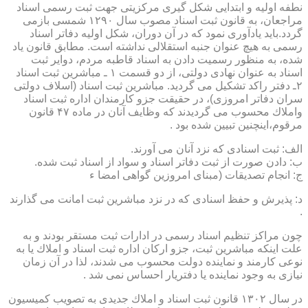
نطفه اولیه و ابتدایی شكل گیری مركزیتی جهت ثبت رسمی اسناد
مراجعان، به قانون ثبت اسناد مصوب سال ۱۲۹۰ شمسی بازمی
گردد.باید یادآوری نمود كه در آن دوران، شكل اولیه دفاتر اسناد
رسمی به هیچ عنوان جنبه استقلالی نداشته است. مطابق قانون یاد
شده، به منظور رسمیت دادن به اسناد قاطبه مردم، دوایر ثبت
اسناد به عنوان نهادی دولتی، از دو قسمت ۱ ـ مباشرین ثبت اسناد
۲ـ دفتر راكد تشكیل می گردید. مباشرین ثبت اسناد (اسلاف دولتی
سران دفاتر امروزی)، در حقیقت جزو كارمندان اداره ثبت اسناد
واملاك محسوب می گردیدند كه وظایف آنان در ماده ۴۷ قانون
مرقوم،اینچنین تبیین شده بود .
الف: ثبت اسنادی كه نزد آنان می آورند.
ب: دادن صورت از ثبت دفاتر اسناد و سواد از اسناد ثبت شده.
ج: انجام تصدیقات (مبنای امروزین گواهی امضا ء
د: پذیرش و حفظ اسنادی كه در نزد مباشرین ثبت امانت می گذارند
.
چون مراكز تنظیم اسناد رسمی در ادارات ثبت مستقر بودند و به
علت اینكه مباشرین ثبت، جزو اركان اداره ثبت اسناد و املاك یا به
نوعی كارمند و نماینده دولت محسوب می شدند، لذا در آن زمان
نیازی به وجود نماینده یا دفتریار احساس نمی شد .
در سال ۱۳۰۲ قانون ثبت اسناد و املاك جدیدی به تصویب كمیسیون