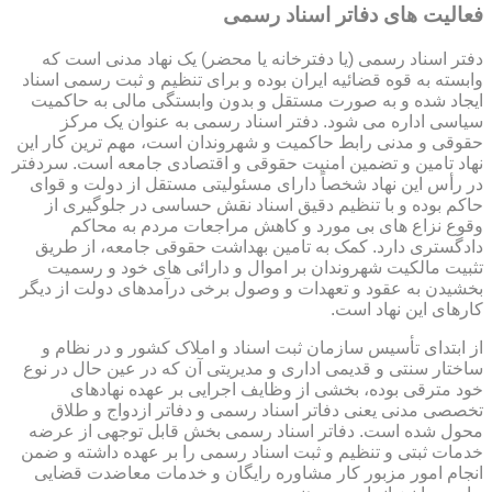
فعالیت های دفاتر اسناد رسمی
دفتر اسناد رسمی (یا دفترخانه یا محضر) یک نهاد مدنی است که
وابسته به قوه قضائیه ایران بوده و برای تنظیم و ثبت رسمی اسناد
ایجاد شده و به صورت مستقل و بدون وابستگی مالی به حاکمیت
سیاسی اداره می شود. دفتر اسناد رسمی به عنوان یک مرکز
حقوقی و مدنی رابط حاکمیت و شهروندان است، مهم ترین کار این
نهاد تامین و تضمین امنیت حقوقی و اقتصادی جامعه است. سردفتر
در رأس این نهاد شخصاً دارای مسئولیتی مستقل از دولت و قوای
حاکم بوده و با تنظیم دقیق اسناد نقش حساسی در جلوگیری از
وقوع نزاع های بی مورد و کاهش مراجعات مردم به محاکم
دادگستری دارد. کمک به تامین بهداشت حقوقی جامعه، از طریق
تثبیت مالکیت شهروندان بر اموال و دارائی های خود و رسمیت
بخشیدن به عقود و تعهدات و وصول برخی درآمدهای دولت از دیگر
کارهای این نهاد است.
از ابتدای تأسیس سازمان ثبت اسناد و املاک کشور و در نظام و
ساختار سنتی و قدیمی اداری و مدیریتی آن که در عین حال در نوع
خود مترقی بوده، بخشی از وظایف اجرایی بر عهده نهادهای
تخصصی مدنی یعنی دفاتر اسناد رسمی و دفاتر ازدواج و طلاق
محول شده است. دفاتر اسناد رسمی بخش قابل توجهی از عرضه
خدمات ثبتی و تنظیم و ثبت اسناد رسمی را بر عهده داشته و ضمن
انجام امور مزبور کار مشاوره رایگان و خدمات معاضدت قضایی