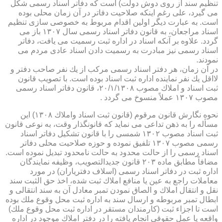
تنظیم سند از روی دوش دولت) است كه دفاتر اسناد رسمی شكل
می گیرد، علی رغم اینكه صلاحیت دفاتر در آن زمان محلی بوده
است. به عبارت دیگر اولین اقدام مربوط به خصوصی سازی تنظیم
اسناد مراجعان، به قانون دفاتر اسناد رسمی سال ۱۳۰۷ باز می
گردد. علاوه بر آنكه اسناد در اداره ثبت رسمیت می یافت، دفاتر
اسناد رسمی نیز مبادرت به رسمیت دادن اسناد عادی مردم می
نمودند.
در آن زمان، هر دفتر اسناد رسمی مركب از یك نفر صاحب دفتر و
لااقل یك نفر نماینده اداره ثبت اسناد بوده است. با تصویب قانون
ثبت اسناد و املاك مصوب ۲۰/۱/۱۳۰۸، قانون دفاتر اسناد رسمی
مصوب ۱۳۰۷ عملاً منسوخ می گردد .
نحوه نگارش قانون مرقوم (قانون ثبت اسناد واملاك ۱۳۰۸) این
مسأله را به ذهن تداعی می نماید كه قانونگذار وقت، به نوعی قانون
ثبت اسناد مصوب ۱۳۰۲ شمسی را با قانون تشكیل دفاتر اسناد
رسمی مصوب ۱۳۰۷ تلفیق نموده و حوزه صلاحیت محلی دفاتر
اسناد رسمی را از حالت محدود به حالت نامحدود تبدیل نموده است.
مضافاً مطابق ماده ۲۰۳ قانون جدیدالتصویب، وظیفه نمایندگان
اداره ثبت در دفاتر اسناد رسمی (اسلاف دفتریاران) در مورد
معاملات راجع به عین یا منافع املاك ثبت شده، اخذ حق الثبت سند
نقل و انتقال املاك و الصاق نمودن تمبر معادل آن به سند انتقالی و
ابطال تمبر مربوطه و ارسال سند به اداره ثبت محل وقوع ملك بوده
است تا اجزاء ثبت (كارمندان مستقر در اداره ثبت محل وقوع ملك)
واقعه یا عمل حقوقی انجام یافته را در دفتر املاك موجود در اداره