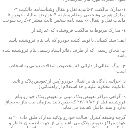
۱-مدارک مالکیت ۲-تائیدیه نقل وانتقال وشناسنامه مالکیت ۳-
مدارک هویتی وشخصی ونظام وظیفه ۴-عوارض سالیانه خودرو ۵-
مالیات نقل و انتقال ۶- بیمه نامه شخص ثالث معتبر ۷-کارت سوخت
۱- مدارک مربوط به مالکیت فروشنده که عبارتند از
الف: سند کمپانی یا تولید کننده خودرو که باید بنام فروشنده باشد
ب: بنچاق رسمی که از طرف دفاتر اسناد رسمی بنام فروشنده شده
باشد
ج : برگ انتقالی از دارائی که مخصوص انتقالات دولتی به اشخاص
است
د: اجرائیه دادگاه ها بر انتقال خودرو (پس از تعویض پلاک و تائید
مالکیت محکوم علیه واخذ استعلام از راهنمائی )
ه- گواهی مراکز تعویض پلاک مبنی بر تعویض پلاک خودرو بنام
فروشنده قبل از ۲۳/۰۷/۸۴ که طبق تائید سازمان ثبت نیاز به بنچاق
ندارد و سند ماقبل کفایت می نماید.
گرچه وظیفه کنترل اصالت خودرو وتائید مدارک طبق ماده ۲۰ به
عهده مراکز تعویض پلاک می باشد ولی از جهت اطمینان خاطر و