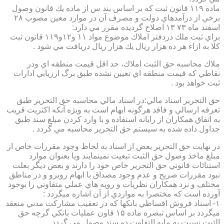
ماده ۱۱۹ قانون ثبت كه بر اساس بند س از ماده يك قانون وصول
برخي از درآمدهاي دولت و مصرف آن در موارد معين مصوب ۲۸
اسفند ماه ۷۳ ۱۳ اصلاح گرديده مقرر مي دارد:
براي ثبت ملك دردفتر املاك موضوع مواد ۱۱ و۱۲و۱۱۹ قانون ثبت
كلا به ازاء هر ده هزار ريال يك هزار ريال دريافت مي شود .
ملاك محاسبه حق الثبت املاك، حد اقل قيمت منطقه اي ودر
نقاطي كه قيمت منطقه اي تعيين نشده طبق برگ ارزيابي ادارات
ثبت خواهد بود .
حق التحرير اسناد مالي:در اسناد مالي محاسبه حق التحرير طبق
تعرفه ارسالي و فاقد هرگونه ابهام است به ويژه آنكه اكثريت قريب
به اتفاق همكاران از رايانه استفاده و با وارد كردن مبلغ سند طبق
جداول داده شده به سيستم حق التحرير محاسبه مي گردد .
در نهايت حق التحرير بعض از اسناد به لحاظ وجود مقررات خاص از
مبلغ ماخذ وصول حق الثبت تبعيت نمينمايند ويا بعنوان موارد
استنائات قانوني حق التحرير خاص خود را دارند و بعض ديگر بعلت
نبود مقررات صريح و عدم وجود مصداق با ابهام روبرو و در مناطق
مختلف و نزد همكاران نظريات و رويه هاي عملي متفاوتي را بوجود
آورده است كه مختصرا به مواردي از آن اشاره ميگردد :
۱- اسناد فروش اقساطي بانكها كه در تعقيب مشاركت مدني منعقد
ميگردد بر اساس تبصره ماده ۱۵ قاون عمليات بانكي گرچه حق
الثبت نسبت به مابه التفاوت دو سند وصول مي گردد .