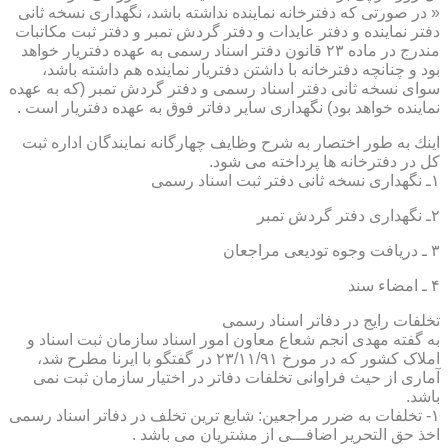
« در صورتی كه دفترخانه نماینده نداشته باشد، نگهداری نسخه ثانی
دفتر نماینده و دفتر عایدات و دفتر گردش تمبر و دفتر ثبت مكاتبات
مندرج در ماده ۲۳ قانون دفتر اسناد رسمی به عهده دفتریار خواهد
بود و چنانچه دفترخانه با داشتن دفتریار نماینده هم داشته باشد،
سوای نسخه ثانی دفتر اسناد رسمی و دفتر گردش تمبر (كه به عهده
نماینده خواهد بود) نگهداری سایر دفاتر فوق به عهده دفتریار است .
اینك به طور اختصار به شرح وظایف چهارگانه نمایندگان اداره ثبت
كل در دفترخانه ها پرداخته می شود.
۱ـ نگهداری نسخه ثانی دفتر ثبت اسناد رسمی
۲ـ نگهداری دفتر گردش تمبر
۳ ـ دریافت وجوه تودیعی مراجعان
۴ ـ امضاء سند
تخلفات رایج در دفاتر اسناد رسمی
به گفته مهدی انجم شعاع معاون امور اسناد سازمان ثبت اسناد و
املاک کشور که در مورخ ۲۳/۱۱/۹۱ در گفتگو با ایرنا مطرح شد،
آماری از حیث فراوانی تخلفات دفاتر در اختیار سازمان ثبت نمی
باشد.
۱- تخلفات به ضرر مراجعین: شایع ترین تخلف در دفاتر اسناد رسمی
اخذ حق التحریر اضافـــی از مشتریان می باشد .