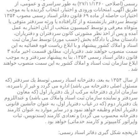
رسمی (اصلاحی ۲۷/۱۱/۱۳۶۰) به طور سراسری و عمومی، از
طریق آگهی، امتحانات ورودی و اختبار، انتخاب گردیده یا به موجب
اختیارات حاصله از ماده ۶۹ قانون دفاتر اسناد رسمی مصوب ۱۳۵۴
توسط سردفتر بازنشسته و از كارافتاده یا ورثه سردفتر متوفی یا
متوفاه معرفی و توسط كمیسیون منتخب از آنان اختبار به عمل
آمده و پس از اخذ نظر مشورتی كانون سردفتران و دفتریاران،
دادستان محل یا دادگاه بخش (حسب مورد) توسط سازمان ثبت
اسناد و املاك كشور پیشنهاد و با ابلاغ ریاست قوه قضائیه به این
سمت منصوب خواهند شد. دفتریاران، مطابق قسمت اخیر ماده ۳
قانون دفاتر اسناد رسمی ۱۳۵۴، بنا به پیشنهاد سردفتر و به موجب
ابلاغ سازمان ثبت اسناد و املاك كشور به این سمت منصوب خواهند
شد .
از سال ۱۳۵۴ به بعد، دفترخانه اسناد رسمی توسط یك سردفتر (كه
مسئول اصلی دفترخانه می باشد) اداره می گردد و غیر از نامبرده،
سازمان اداری دفترخانه مركب از یك دفتریار اول (كه معاون
سردفتر و نماینده سازمان ثبت اسناد واملاك می باشد) و عنداللزوم
یك دفتریار دوم (كه در غیاب دفتریار اول، به عنوان جانشین قانونی
دفتریار انجام وظیفه خواهد نمود و در سایر موارد به عنوان كارمند
دفترخانه محسوب می گردد) و تعدادی كارمند (سندنویس، ثبات
واپراتور كامپیوتر و كارمند خدماتی) خواهد بود .
تاریخچه شكل گیری دفاتر اسناد رسمی: