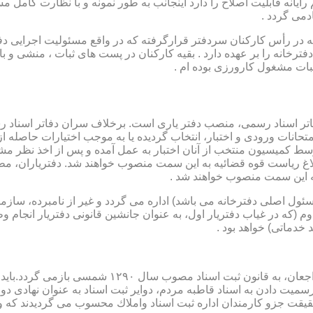
رایانه قابلیت اصلاح را دارد اینجانب به طور نمونه و با نظارت کامل مس
دمی گردد .
ار می باشد که در رأس کارکنان سردفتر قرارگرفته که در واقع مسئولیت اجرایی
فترخانه را بر عهده دارد . بقیه کارکنان در پست های ثبات ، منشی و 
بات مشغول کارورزی بوده ام .
توسط كمیسیون منتخب از آنان اختبار به عمل آمده و پس از اخذ نظر م
به این سمت منصوب خواهند شد .
 (كه مسئول اصلی دفترخانه می باشد) اداره می گردد و غیر از نامبرده، س
وم (كه در غیاب دفتریار اول، به عنوان جانشین قانونی دفتریار انجام 
 خدماتی) خواهد بود .
نطفه اولیه و ابتدایی شكل گیری مركزیتی جهت ثبت رسم
ن اداره ثبت اسناد واملاك محسوب می گردیدند كه وظایف آنان در ماده ۴۷ قانون مرقوم،ا