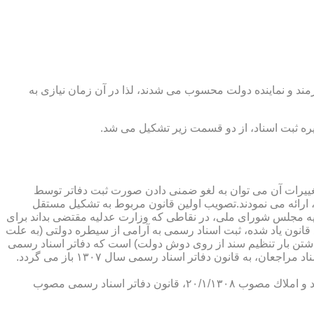
رمند و نماینده دولت محسوب می شدند، لذا در آن زمان نیازی به
پدیدار ساخت كه از عمده ترین تغییرات آن می توان به لغو ضمنی دادن صورت ثبت دفاتر توسط
ارائه می نمودند.تصویب اولین قانون مربوط به تشكیل مستقل
۱۳۰۷ باز می گردد. مطابق ماده ۱ قانون تشكیل دفاتر اسناد رسمی مصوب ۱۳/۱۱/۱۳۰۷ كمیسیون عدلیه مجلس شورای ملی، در نقاطی كه وزارت عدلیه مقتضی بداند برای
قانون یاد شده، ثبت اسناد رسمی به آرامی از سیطره دولتی (به علت
اشتن بار تنظیم سند از روی دوش دولت) است كه دفاتر اسناد رسمی
شكل می گیرد، علی رغم اینكه صلاحیت دفاتر در آن زمان محلی بوده است. به عبارت دیگر اولین اقدام مربوط به خصوصی سازی تنظیم اسناد مراجعان، به قانون دفاتر اسناد رسمی سال ۱۳۰۷ باز می گردد.
در آن زمان، هر دفتر اسناد رسمی مركب از یك نفر صاحب دفتر و لااقل یك نفر نماینده اداره ثبت اسناد بوده است. با تصویب قانون ثبت اسناد و املاك مصوب ۲۰/۱/۱۳۰۸، قانون دفاتر اسناد رسمی مصوب