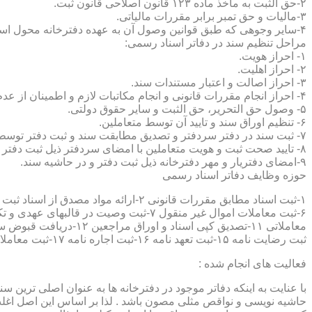
۲-حق الثبت به ماخذ ماده ۱۲۳ قانون اصلاحی قانون ثبت.
۳-مالیات و حق تمبر برابر مقررات مالیاتی.
۴-سایر وجوهی که طبق قوانین وصول آن به عهده دفترخانه محول است.
مراحل تنظیم سند در دفاتر اسناد رسمی:
۱- احراز هویت.
۲- احراز اهلیت.
۳- احراز اصالت و اعتبار مستندات سند.
۴- احراز انجام مقررات قانونی و انجام مکاتبات لازم و اطمینان از عدم منع قانونی تنظیم سند.
۵- وصول حق التحریر، حق الثبت و سایر حقوق دولتی.
۶- تنظیم اوراق سند و تایید آن توسط متعاملین.
۷- ثبت سند در دفتر سردفتر و تصدیق مطابقت سند و ثبت دفتر توسط متعاملین.
۸- تایید صحت ثبت و هویت متعاملین با امضای سردفتر ذیل ثبت دفتر و حاشیه سند.
۹-امضای دفتریار و مهر دفترخانه ذیل ثبت دفتر و در حاشیه سند.
حوزه وظایف دفاتر اسناد رسمی
ثبت رضایت نامه ۱۵-ثبت تعهد نامه ۱۶-ثبت اجاره نامه ۱۷-ثبت معاملات سرقفلی ۱۸-ثبت وقف نامه و اسناد موقوفه ۱۹-ثبت اسناد ضمانت نامه ۲۰-صدور اجرائیه ۲۱-ثبت نکاح ۲۲-ثبت طلاق
فعالیت های انجام شده :
با عنایت به اینکه دفاتر موجود در دفترخانه ها به عنوان اصلی ترین 
حاشیه نویسی و نواقص مثلی مصون باشد . لذا بر اساس این اصل اغلب دفت