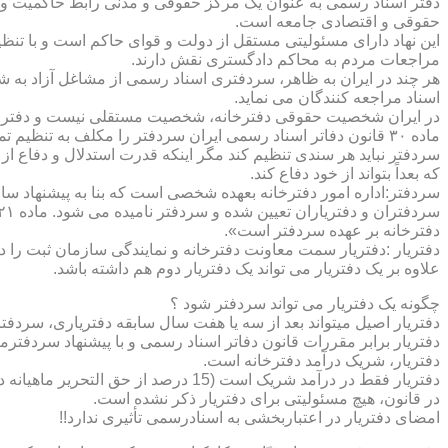
دفتر اسناد رسمی به عنوان یک مرکز حقوقی و مدنی رابط حاکمیت و ش
حقوقی و اقتصادی جامعه است.
این نهاد دارای مسئولیتی مستقل از دولت و قوای حاکم است و با تنظ
مراجعات مردم به محاکم دادگستری نقش دارند.
هر چند در ایران به ظاهر، سردفتری اسناد رسمی از مشاغل آزاد به شم
اسناد مراجعه کنندگان می نماید.
در ایران شخصیت حقوقی دفترخانه، شخصیت مستقلی نیست و دفترخان
ماده ۳۰ قانون دفاتر اسناد رسمی ایران سردفتر را مکلف به تنظ
سردفتر نباید هر سندی تنظیم کند مگر اینکه قدرت استدلال و دفاع از 
که بعداً بتواند از خود دفاع کند.
سردفتر:اداره امور دفترخانه بعهده شخصی است که بنا به پیشنهاد سا
دفترخانه بر عهده سردفتر است».
علاوه بر یک دفتریار می تواند یک دفتریار دوم هم داشته باشد.
چگونه یک دفتریار می تواند سردفتر شود ؟
دفتریار اصیل میتواند بعد از سه یا هفت سال سابقه دفتریاری، سردفتر
دفتریار برابر مقررات قانون دفاتر اسناد رسمی و با پیشنهاد سردفتر
دفتریار، شریک درآمد دفترخانه است.
دفتریار فقط در درآمد شریک است (15 درصد از حق التحریر ماهیانه دفترخانه )و در کار و مسئولیت و هزینه ها وضررها هیچ شراکتی ندارد.
در قانون، هیچ مسئولیتی برای دفتریار ذکر نشده است.
امضای دفتریار در اعتباربخشی به اسنادرسمی تأثیری ندارد!!