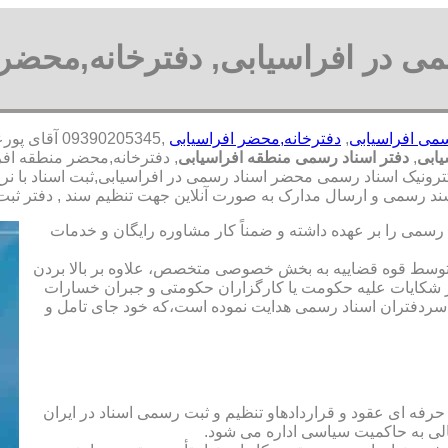
می در افراسیابی, دفترخانه,محضر 
سمی افراسیابی
,
دفترخانه,محضر افراسیابی
,390205345
یابی
,
دفتر اسناد رسمی منطقه افراسیابی
, دفترخانه,محضر منطقه افر
کترونیک اسناد رسمی محضر اسناد رسمی در افراسیابی,ثبت اسناد با نرخ
د رسمی و ارسال مدارک به صورت آنلاین جهت تنظیم سند , دفتر ثبت 
رسمی را بر عهده داشته و ضمناً کار مشاوره رایگان و خدمات
ت توسط قوه قضاییه به بخش خصوصی متخصص، علاوه بر بالا بردن
 شکایات علیه حکومت یا کارگزاران حکومتی و جبران خسارات
ی سردفتران اسناد رسمی هدایت نموده است،که خود جای تامل و
 حرفه ای عقود و قراردادهاو تنظیم و ثبت رسمی اسناد در ایران
الی به حاکمیت سیاسی اداره می شود.