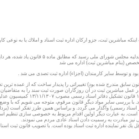
نكه مباشرین ثبت، جزو اركان اداره ثبت اسناد و املاك یا به نوعی كا
ن یاد شده، در شرح وظائف مباشرین ثبت (آنچه كه در ماده ۴۷ قانون سابق مندرج شده بود) تغییراتی را 
 عمل مباشرین ثبت در آن روزگاران صورت ثبت سند را به متقاضیان، 
دفترخانه های اسناد رسمی، به سال 
. با بررسی سایر مواد دیگر قانون مرقوم، متوجه می شویم كه با وضع 
ر اسناد رسمی) واگذار می گردد. و براساس همین طرز تفكر است (برد
ی نیز مبادرت به رسمیت دادن اسناد عادی مردم می نمودند.