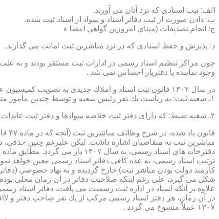
الف: ثبت اسنادی كه نزد آنان می آورند.
ب: دادن صورت از ثبت دفاتر اسناد و سواد از اسناد ثبت شده.
ج: انجام تصدیقات (مبنای امروزین گواهی امضا ء
د: پذیرش و حفظ اسنادی كه در نزد مباشرین ثبت امانت می گذارند .
چون مراكز تنظیم اسناد رسمی در ادارات ثبت مستقر بودند و به علت ای
وجود نماینده یا دفتریار احساس نمی شد .
در سال ۱۳۰۲ قانون ثبت اسناد و املاك جدیدی به تصویب كمیسیون عدلیه مجلس شورای ملی رسید كه مطابق ماده ۵ قانون یاد شده، هر دایره ثبت اسناد، از دو قسمت زیر تشكیل می شد.
۱ـ شعبه ثبت: به ریاست یك نفر رئیس شعبه و توسط چندین مأمور متخصص (بنام مباشرین ثبت) اداره می شد
۲ـ شعبه ضبط: كه دارای دفتر ثبت خلاصه سوادها و دفتر ثبت عایدات بود و توسط سایر كارمندان (اجزاء) اداره ثبت تصدی می شد .
قانو
مباشرین ثبت به متقاضیان اشاره داشت. لیكن علیرغم چنین حذفی، در
ترتیب اسناد رسمی، به عده كافی دفاتر اسناد رسمی معین خواهد نمود
كارمند دولت بودن مباشر ثبت) خارج گردیده و به نهاد خصوصی (دفات
علاوه بر آنكه اسناد در اداره ثبت رسمیت می یافت، دفاتر اسناد رسم
۱۳۰۷ عملاً منسوخ می گردد .