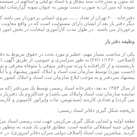
که متون و مندرجات سند بنچاق و یا اسناد توکیلی و امثالهم در سیستم 
نموده که متن آن به صورت دست نویس به عنوان نمونه گزارشات ایفا
دفترخانه ۲۰۰ تهران از تعداد ........ نیروی انسانی برخورد
دیگر دفتر یار بعد از ایشان دارای مسئولیت است که در واقع معاونت د
برخوردار می باشند . در طول مدت کارآموزی اینجانب در بخش امور ث
وظیفه دفتر یار
بازنشسته و از كارافتاده یا ورثه سردفتر متوفی یا متوفاه معرفی و 
پیشنهاد سردفتر و به موجب ابلاغ سازمان ثبت اسناد و املاك كشور 
از سال ۱۳۵۴ به بعد، دفترخانه اسناد رسمی توسط یك سردفتر
نماینده سازمان ثبت اسناد واملاك می باشد) و عنداللزوم یك دفتریار د
می گردد) و تعدادی كارمند (سندنویس، ثبات واپراتور كامپیوتر و كارمند
تاریخچه شكل گیری دفاتر اسناد رسمی:
گردید. مباشرین ثبت اسناد (اسلاف دولتی سران دفاتر امروزی)، در حقیقت جزو كارمندا