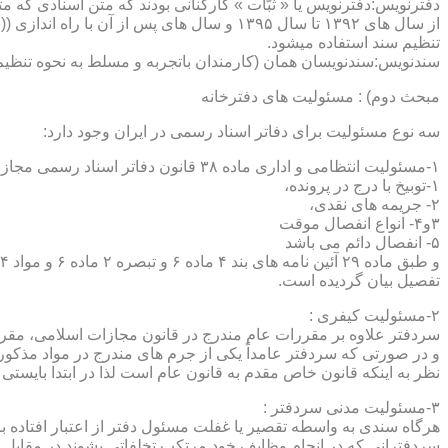
دفترنویس:دفترنویس یا « ثبّات » کارکنانی بودند که متن اسنادی که م
از سال های ۱۳۹۲ تا سال ۱۳۹۵ و سال های پس 
تنظیم سند استفاده میشود.
سندنویس:سندنویسان همان (کارمندان باتجربه و مسلط به نحوه تنظیم 
مبحث دوم) : مسئولیت های دفترخانه
سه نوع مسئولیت برای دفاتر اسناد رسمی در ایران وجود دارد:
۱-مسئولیت انتظامی و اداری ماده ۳۸ قانون دفاتر اسناد رسمی مجازات های انتظامی را برمی شمرد که ۵ درجه شامل :
۱-توبیخ با درج در پرونده،
۲- جریمه های نقدی،
۳و۴- انواع انفصال موقت
۵- انفصال دائم می باشد
تفصیل بیان گردیده است.
۲-مسئولیت کیفری :
سردفتر علاوه بر مقررات عام مندرج در قانون مجازات اسلامی، مقررات خاصی نیز در مواد ۱۰۰ و۱۰۱ و۱۰۲و ۳
و در صورتی که سردفتر عامداً یکی از جرم های مندرج در مواد مذک
نظر به اینکه قانون خاص مقدم به قانون عام است لذا در ابتدا بایستی
۳-مسئولیت مدنی سردفتر :
هرگاه سندی به واسطه تقصیر یا غفلت مسئول دفتر از اعتبار افتاده با
سردفترانی که در انجام وظایف خود مرتکب تخلفاتی بشوند در مقابل 