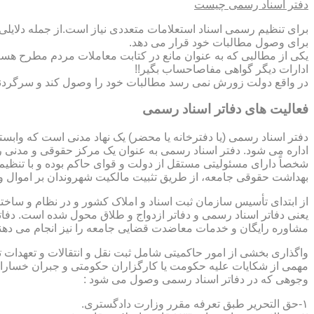
دفتر اسناد رسمی چیست
برای تنظیم رسمی اسناد استعلامات متعددی نیاز است.از جمله دلایل
برای وصول مطالبات خود قرار می دهد.
یکی از مطالبی که به عنوان مانع در کتابت معاملات مردم مطرح هست
ادارات دیگر گواهی مفاصاحساب بگیر!!
در واقع دولت زورش نمی رسد مطالبات خود را وصول کند و سرگردنه ر
فعالیت های دفاتر اسناد رسمی
دفتر اسناد رسمی (یا دفترخانه یا محضر) یک نهاد مدنی است که وابس
اداره می شود. دفتر اسناد رسمی به عنوان یک مرکز حقوقی و مدنی ر
شخصاً دارای مسئولیتی مستقل از دولت و قوای حاکم بوده و با تنظی
بهداشت حقوقی جامعه، از طریق تثبیت مالکیت شهروندان بر اموال و 
از ابتدای تأسیس سازمان ثبت اسناد و املاک کشور و در نظام و ساخت
یعنی دفاتر اسناد رسمی و دفاتر ازدواج و طلاق محول شده است. دفا
مشاوره رایگان و خدمات معاضدت قضایی جامعه را نیز انجام می دهن
واگذاری بخشی از امور حاکمیتی شامل ثبت نقل و انتقالات و تعهدا
مهمی از شکایات علیه حکومت یا کارگزاران حکومتی و جبران خسارات
وجوهی که در دفاتر اسناد رسمی وصول می شود :
۱-حق التحریر طبق تعرفه مقرر وزارت دادگستری.