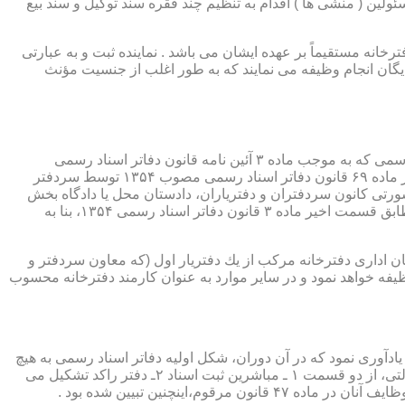
ئولین ( منشی ها ) اقدام به تنظیم چند فقره سند توکیل و سند بیع
 دفترخانه مستقیماً بر عهده ایشان می باشد . نماینده ثبت و به عبارتی
بایگان انجام وظیفه می نمایند که به طور اغلب از جنسیت مؤنث
یكی از مناصب بسیار مهم، خطیر و مورد بحث در حقوق مربوط به دفاتر اسناد رسمی، منصب دفتر یاری است. برخلاف سران دفاتر اسناد رسمی كه به موجب ماده ۳ آئین نامه قانون دفاتر اسناد رسمی
(اصلاحی ۲۷/۱۱/۱۳۶۰) به طور سراسری و عمومی، از طریق آگهی، امتحانات ورودی و اختبار، انتخاب گردیده یا به موجب اختیارات حاصله از ماده ۶۹ قانون دفاتر اسناد رسمی مصوب ۱۳۵۴ توسط سردفتر
شورتی كانون سردفتران و دفتریاران، دادستان محل یا دادگاه بخش
(حسب مورد) توسط سازمان ثبت اسناد و املاك كشور پیشنهاد و با ابلاغ ریاست قوه قضائیه به این سمت منصوب خواهند شد. دفتریاران، مطابق قسمت اخیر ماده ۳ قانون دفاتر اسناد رسمی ۱۳۵۴، بنا به
ازمان اداری دفترخانه مركب از یك دفتریار اول (كه معاون سردفتر و
وظیفه خواهد نمود و در سایر موارد به عنوان كارمند دفترخانه محسوب
ی اسناد مراجعان، به قانون ثبت اسناد مصوب سال ۱۲۹۰ شمسی بازمی گردد.باید یادآوری نمود كه در آن دوران، شكل اولیه دفاتر اسناد رسمی به هیچ
عنوان جنبه استقلالی نداشته است. مطابق قانون یاد شده، به منظور رسمیت دادن به اسناد قاطبه مردم، دوایر ثبت اسناد به عنوان نهادی دولتی، از دو قسمت ۱ ـ مباشرین ثبت اسناد ۲ـ دفتر راكد تشكیل می
ینچنین تبیین شده بود .