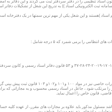
تون اسناد تنظیمی را در دفتر سردفتر ثبت می کردند و این دفاتر به ام
از آن با راه اندازی ((سامانه ثبت الکترونیکی اسناد )) به تدریج این شغل از تشک
اسناد )هستند و این شغل یکی از مهم ترین سمتها در یک دفترخانه است
۱۰ قانون ثبت پیش بینی گردیده است؛
ور را مرتکب شود ، جاعل در اسناد رسمی محسوب و به مجازاتی که بر
 قاضی، قانون خاص را اعمال نماید.
شد مسئول مذکور باید علاوه بر مجازات های مقرر، از عهده کلیه خسارا
متعاملین و اشخاص ذی نفع مسئول خواهند بود .