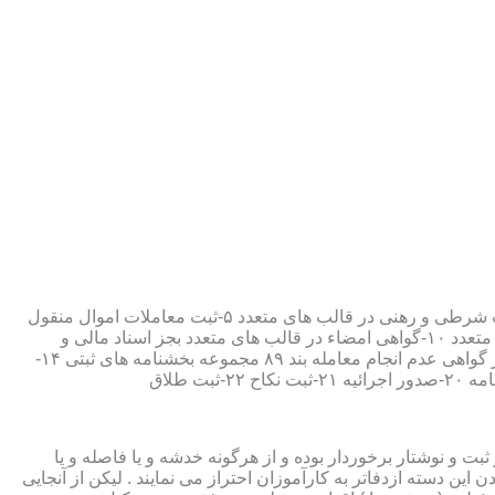
۱-ثبت اسناد مطابق مقررات قانونی ۲-ارائه مواد مصدق از اسناد ثبت شده ۳-تصدیق صحت امضاء،قبول و حفظ اسناد امانتی ۴-ثبت معاملات شرطی و رهنی در قالب های متعدد ۵-ثبت معاملات اموال منقول
۶-ثبت معاملات اموال غیر منقول ۷-ثبت وصیت در قالبهای عهدی و تکمیلی ۸-ثبت اقرارنامه در قالب های متعدد ۹-ثبت وکالت در قالب های متعدد ۱۰-گواهی امضاء در قالب های متعدد بجز اسناد مالی و
معاملاتی ۱۱-تصدیق کپی اسناد و اوراق مراجعین ۱۲-دریافت قبوض سپرده مستاجرین در قالب بند ۵۲ مجموعه بخشنامه های ثبتی ۱۳-صدور گواهی عدم انجام معامله بند ۸۹ مجموعه بخشنامه های ثبتی ۱۴-
ت و نوشتار برخوردار بوده و از هرگونه خدشه و یا فاصله و یا
ین دسته ازدفاتر به کارآموزان احتراز می نمایند . لیکن از آنجایی