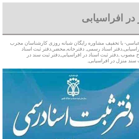
در افراسیابی
09 آقای پورعباسی- با تخفیف مشاوره رايگان شبانه روزی کارشناسان مجرب
اسیابی,دفتر اسناد رسمی, دفترخانه,محضر,دفتر ثبت اسناد
 مصوب ,دفتر ثبت اسناد در افراسیابی,دفتر ثبت سند در
سند منزل در افراسیابی,