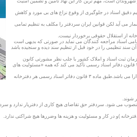
هروندان است، مهم ترین کار این نهاد تأمین و تضمین امنیت
یم دقیق اسناد در جلوگیری از وقوع نزاع های بی مورد و کاهش
ار می آید لکن قوانین ایران سردفتر را مکلف به تنظیم تمامی
ه از استقلال حقوقی برخوردار نیست.
یم تمامی اسناد مراجعه کنندگان می نماید در صورتی که بدیهی است
آن سند تنظیمی را در خود قبل از تنظیم سند دیده و سنجیده باشد
زمان ثبت اسناد و املاک کشور با جلب نظر مشورتی کانون
سردفتران و دفتریاران تعیین شده و سردفتر نامیده می شود. ماده ۲۱ قانون دفاتر اسناد رسمی تأکید می کند که همه «مسئولیت های
دفتریار :دفتریار سمت معاونت دفترخانه و نمایندگی سازمان ثبت را دارا می باشد.طبق ماده ۳ قانون دفاتر اسناد رسمی هر دفترخانه
 شوند.
منصوب می شود. سردفتر حق تقاضای هیچ کاری از دفتریار ندارد و سردف