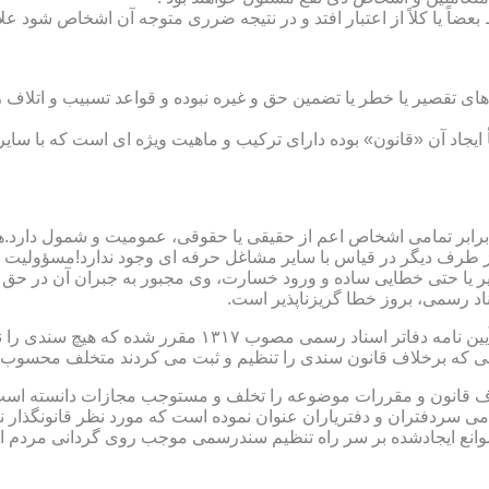
بعضاً یا کلاً از اعتبار افتد و در نتیجه ضرری متوجه آن اشخاص شود عل
ی تقصیر یا خطر یا تضمین حق و غیره نبوده و قواعد تسبیب و اتلاف ر
 ایجاد آن «قانون» بوده دارای ترکیب و ماهیت ویژه ای است که با سا
ابر تمامی اشخاص اعم از حقیقی یا حقوقی، عمومیت و شمول دارد.هی
 طرف دیگر در قیاس با سایر مشاغل حرفه ای وجود ندارد!مسؤولیت م
 یا حتی خطایی ساده و ورود خسارت، وی مجبور به جبران آن در حق 
د رسمی، بروز خطا گریزناپذیر است.
مبحث سوم): موانع موجود برای تنظیم اسناد رسمی مطابق ماده
رانی که برخلاف قانون سندی را تنظیم و ثبت می کردند متخلف محسوب
امی سردفتران و دفتریاران عنوان نموده است که مورد نظر قانونگذار 
انع ایجادشده بر سر راه تنظیم سندرسمی موجب روی گردانی مردم ا