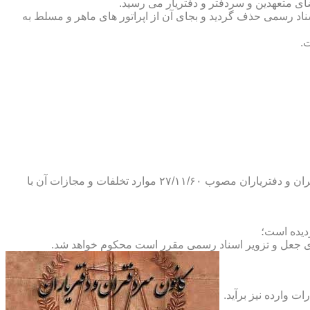
ضای متعهدین و سردفتر و دفتریار می رسید.
یلات دفاتر اسناد رسمی حذف گردید و بجای آن از اپراتور های ماهر و مسلط به
.
و طبق ماده ۲۹ آئین نامه های بند ۴ ماده ۶ و تبصره ۲ ماده ۶ و مواد ۱۴- ۱۷-۱۹-۲۰-۲۴-۲۸-۳۷ و ۵۳ قانون دفاتر اسناد رسمی و کانون سردفتران و دفتریاران مصوب ۲۷/۱۱/۶۰ موارد تخلفات و مجازات آن با
ای جعل و تزویر اسناد رسمی مقرر است محکوم خواهد شد.
ت وارده نیز برآید.