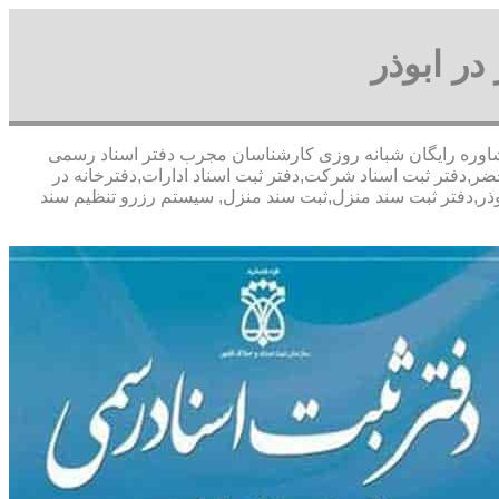
در ابوذر
 تخفیف مشاوره رايگان شبانه روزی کارشناسان مجرب دفتر اسناد رسمی
ضر,دفتر ثبت اسناد شرکت,دفتر ثبت اسناد ادارات,دفترخانه در
ابوذر,دفتر ثبت سند منزل,ثبت سند منزل, سیستم رزرو تنظیم سند