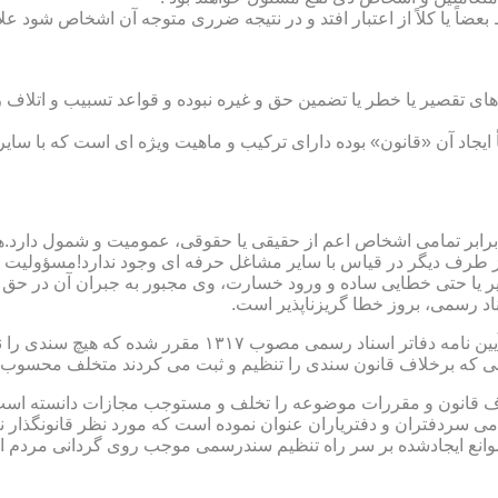
بعضاً یا کلاً از اعتبار افتد و در نتیجه ضرری متوجه آن اشخاص شود عل
ی تقصیر یا خطر یا تضمین حق و غیره نبوده و قواعد تسبیب و اتلاف ر
 ایجاد آن «قانون» بوده دارای ترکیب و ماهیت ویژه ای است که با سا
ابر تمامی اشخاص اعم از حقیقی یا حقوقی، عمومیت و شمول دارد.هی
 طرف دیگر در قیاس با سایر مشاغل حرفه ای وجود ندارد!مسؤولیت م
 یا حتی خطایی ساده و ورود خسارت، وی مجبور به جبران آن در حق 
د رسمی، بروز خطا گریزناپذیر است.
مبحث سوم): موانع موجود برای تنظیم اسناد رسمی مطابق ماده
رانی که برخلاف قانون سندی را تنظیم و ثبت می کردند متخلف محسوب
امی سردفتران و دفتریاران عنوان نموده است که مورد نظر قانونگذار 
انع ایجادشده بر سر راه تنظیم سندرسمی موجب روی گردانی مردم ا