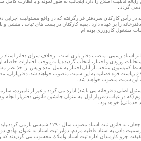
رایانه قابلیت اصلاح را دارد اینجانب به طور نمونه و با نظارت کامل مس
دمی گردد .
ار می باشد که در رأس کارکنان سردفتر قرارگرفته که در واقع مسئولیت اجرایی
فترخانه را بر عهده دارد . بقیه کارکنان در پست های ثبات ، منشی و 
بات مشغول کارورزی بوده ام .
توسط كمیسیون منتخب از آنان اختبار به عمل آمده و پس از اخذ نظر م
به این سمت منصوب خواهند شد .
 (كه مسئول اصلی دفترخانه می باشد) اداره می گردد و غیر از نامبرده، س
وم (كه در غیاب دفتریار اول، به عنوان جانشین قانونی دفتریار انجام 
 خدماتی) خواهد بود .
نطفه اولیه و ابتدایی شكل گیری مركزیتی جهت ثبت رسم
ن اداره ثبت اسناد واملاك محسوب می گردیدند كه وظایف آنان در ماده ۴۷ قانون مرقوم،ا