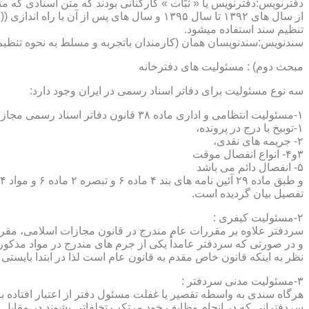
دفترنویس:دفترنویس یا « ثبّات » کارکنانی بودند که متن اسنادی که م
از سال های ۱۳۹۲ تا سال ۱۳۹۵ و سال های پس 
تنظیم سند استفاده میشود.
سندنویس:سندنویسان همان (کارمندان باتجربه و مسلط به نحوه تنظیم 
مبحث دوم) : مسئولیت های دفترخانه
سه نوع مسئولیت برای دفاتر اسناد رسمی در ایران وجود دارد:
۱-مسئولیت انتظامی و اداری ماده ۳۸ قانون دفاتر اسناد رسمی مجازات های انتظامی را برمی شمرد که ۵ درجه شامل :
۱-توبیخ با درج در پرونده،
۲- جریمه های نقدی،
۳و۴- انواع انفصال موقت
۵- انفصال دائم می باشد
تفصیل بیان گردیده است.
۲-مسئولیت کیفری :
سردفتر علاوه بر مقررات عام مندرج در قانون مجازات اسلامی، مقررات خاصی نیز در مواد ۱۰۰ و۱۰۱ و۱۰۲و ۳
و در صورتی که سردفتر عامداً یکی از جرم های مندرج در مواد مذک
نظر به اینکه قانون خاص مقدم به قانون عام است لذا در ابتدا بایستی
۳-مسئولیت مدنی سردفتر :
هرگاه سندی به واسطه تقصیر یا غفلت مسئول دفتر از اعتبار افتاده با
سردفترانی که در انجام وظایف خود مرتکب تخلفاتی بشوند در مقابل 