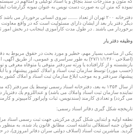
که متون و مندرجات سند بنچاق و یا اسناد توکیلی و امثالهم در سیستم 
نموده که متن آن به صورت دست نویس به عنوان نمونه گزارشات ایفا
دفترخانه ۲۰۰ تهران از تعداد ........ نیروی انسانی برخورد
دیگر دفتر یار بعد از ایشان دارای مسئولیت است که در واقع معاونت د
برخوردار می باشند . در طول مدت کارآموزی اینجانب در بخش امور ث
وظیفه دفتر یار
بازنشسته و از كارافتاده یا ورثه سردفتر متوفی یا متوفاه معرفی و 
پیشنهاد سردفتر و به موجب ابلاغ سازمان ثبت اسناد و املاك كشور 
از سال ۱۳۵۴ به بعد، دفترخانه اسناد رسمی توسط یك سردفتر
نماینده سازمان ثبت اسناد واملاك می باشد) و عنداللزوم یك دفتریار د
می گردد) و تعدادی كارمند (سندنویس، ثبات واپراتور كامپیوتر و كارمند
تاریخچه شكل گیری دفاتر اسناد رسمی:
گردید. مباشرین ثبت اسناد (اسلاف دولتی سران دفاتر امروزی)، در حقیقت جزو كارمندا