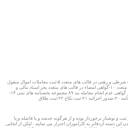
۱-ثبت اسناد مطابق مقررات قانونی ۲-ارائه مواد مصدق از اسناد ثبت شده ۳-تصدیق صحت امضاء،قبول و حفظ اسناد امانتی ۴-ثبت معاملات شرطی و رهنی در قالب های متعدد ۵-ثبت معاملات اموال منقول
۶-ثبت معاملات اموال غیر منقول ۷-ثبت وصیت در قالبهای عهدی و تکمیلی ۸-ثبت اقرارنامه در قالب های متعدد ۹-ثبت وکالت در قالب های متعدد ۱۰-گواهی امضاء در قالب های متعدد بجز اسناد مالی و
معاملاتی ۱۱-تصدیق کپی اسناد و اوراق مراجعین ۱۲-دریافت قبوض سپرده مستاجرین در قالب بند ۵۲ مجموعه بخشنامه های ثبتی ۱۳-صدور گواهی عدم انجام معامله بند ۸۹ مجموعه بخشنامه های ثبتی ۱۴-
ت و نوشتار برخوردار بوده و از هرگونه خدشه و یا فاصله و یا
ین دسته ازدفاتر به کارآموزان احتراز می نمایند . لیکن از آنجایی