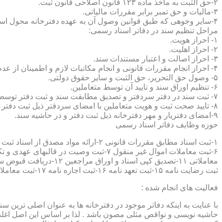
۲-حق الثبت به ماخذ ماده ۱۲۳ قانون اصلاحی قانون ثبت.
۳-مالیات و حق تمبر برابر مقررات مالیاتی.
۴-سایر وجوهی که طبق قوانین وصول آن به عهده دفترخانه محول است.
مراحل تنظیم سند در دفاتر اسناد رسمی:
۱- احراز هویت.
۲- احراز اهلیت.
۳- احراز اصالت و اعتبار مستندات سند.
۴- احراز انجام مقررات قانونی و انجام مکاتبات لازم و اطمینان از عدم منع قانونی تنظیم سند.
۵- وصول حق التحریر، حق الثبت و سایر حقوق دولتی.
۶- تنظیم اوراق سند و تایید آن توسط متعاملین.
۷- ثبت سند در دفتر سردفتر و تصدیق مطابقت سند و ثبت دفتر توسط متعاملین.
۸- تایید صحت ثبت و هویت متعاملین با امضای سردفتر ذیل ثبت دفتر و حاشیه سند.
۹-امضای دفتریار و مهر دفترخانه ذیل ثبت دفتر و در حاشیه سند.
حوزه وظایف دفاتر اسناد رسمی
ثبت رضایت نامه ۱۵-ثبت تعهد نامه ۱۶-ثبت اجاره نامه ۱۷-ثبت معاملات سرقفلی ۱۸-ثبت وقف نامه و اسناد موقوفه ۱۹-ثبت اسناد ضمانت نامه ۲۰-صدور اجرائیه ۲۱-ثبت نکاح ۲۲-ثبت طلاق
فعالیت های انجام شده :
با عنایت به اینکه دفاتر موجود در دفترخانه ها به عنوان اصلی ترین 
حاشیه نویسی و نواقص مثلی مصون باشد . لذا بر اساس این اصل اغلب دفت