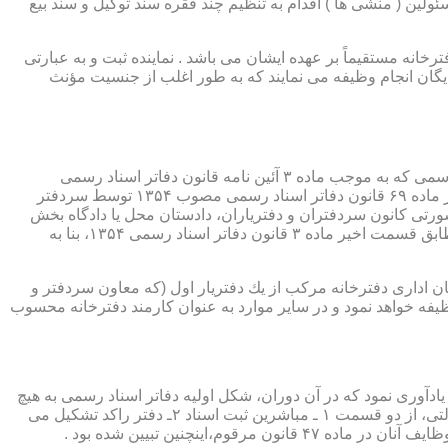
ئولین ( منشی ها ) اقدام به تنظیم چند فقره سند توکیل و سند بیع
 دفترخانه مستقیماً بر عهده ایشان می باشد . نماینده ثبت و به عبارتی
بایگان انجام وظیفه می نمایند که به طور اغلب از جنسیت مؤنث
یكی از مناصب بسیار مهم، خطیر و مورد بحث در حقوق مربوط به دفاتر اسناد رسمی، منصب دفتر یاری است. برخلاف سران دفاتر اسناد رسمی كه به موجب ماده ۳ آئین نامه قانون دفاتر اسناد رسمی
(اصلاحی ۲۷/۱۱/۱۳۶۰) به طور سراسری و عمومی، از طریق آگهی، امتحانات ورودی و اختبار، انتخاب گردیده یا به موجب اختیارات حاصله از ماده ۶۹ قانون دفاتر اسناد رسمی مصوب ۱۳۵۴ توسط سردفتر
شورتی كانون سردفتران و دفتریاران، دادستان محل یا دادگاه بخش
(حسب مورد) توسط سازمان ثبت اسناد و املاك كشور پیشنهاد و با ابلاغ ریاست قوه قضائیه به این سمت منصوب خواهند شد. دفتریاران، مطابق قسمت اخیر ماده ۳ قانون دفاتر اسناد رسمی ۱۳۵۴، بنا به
ازمان اداری دفترخانه مركب از یك دفتریار اول (كه معاون سردفتر و
وظیفه خواهد نمود و در سایر موارد به عنوان كارمند دفترخانه محسوب
ی اسناد مراجعان، به قانون ثبت اسناد مصوب سال ۱۲۹۰ شمسی بازمی گردد.باید یادآوری نمود كه در آن دوران، شكل اولیه دفاتر اسناد رسمی به هیچ
عنوان جنبه استقلالی نداشته است. مطابق قانون یاد شده، به منظور رسمیت دادن به اسناد قاطبه مردم، دوایر ثبت اسناد به عنوان نهادی دولتی، از دو قسمت ۱ ـ مباشرین ثبت اسناد ۲ـ دفتر راكد تشكیل می
ینچنین تبیین شده بود .