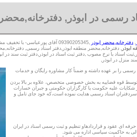
د رسمی در ابوذر, دفترخانه,محضر 
,
دفترخانه,محضر ابوذر
,09390205345 آقای پورعباسی- با
 ابوذر
, دفترخانه,محضر منطقه ابوذر,دفتر اسناد رسمی, دفترخانه,مح
ثبت اسناد با نرخ مصوب ,دفتر ثبت اسناد در ابوذر,دفتر ثبت سند در 
د منزل در ابوذر,
رسمی را بر عهده داشته و ضمناً کار مشاوره رایگان و خدمات
ت توسط قوه قضاییه به بخش خصوصی متخصص، علاوه بر بالا بردن
 شکایات علیه حکومت یا کارگزاران حکومتی و جبران خسارات
ی سردفتران اسناد رسمی هدایت نموده است،که خود جای تامل و
 حرفه ای عقود و قراردادهاو تنظیم و ثبت رسمی اسناد در ایران
الی به حاکمیت سیاسی اداره می شود.