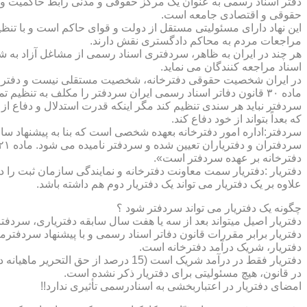
دفتر اسناد رسمی به عنوان یک مرکز حقوقی و مدنی رابط حاکمیت و ش
حقوقی و اقتصادی جامعه است.
این نهاد دارای مسئولیتی مستقل از دولت و قوای حاکم است و با تنظ
مراجعات مردم به محاکم دادگستری نقش دارند.
هر چند در ایران به ظاهر، سردفتری اسناد رسمی از مشاغل آزاد به شم
اسناد مراجعه کنندگان می نماید.
در ایران شخصیت حقوقی دفترخانه، شخصیت مستقلی نیست و دفترخان
ماده ۳۰ قانون دفاتر اسناد رسمی ایران سردفتر را مکلف به تنظ
سردفتر نباید هر سندی تنظیم کند مگر اینکه قدرت استدلال و دفاع از 
که بعداً بتواند از خود دفاع کند.
سردفتر:اداره امور دفترخانه بعهده شخصی است که بنا به پیشنهاد سا
دفترخانه بر عهده سردفتر است».
علاوه بر یک دفتریار می تواند یک دفتریار دوم هم داشته باشد.
چگونه یک دفتریار می تواند سردفتر شود ؟
دفتریار اصیل میتواند بعد از سه یا هفت سال سابقه دفتریاری، سردفتر
دفتریار برابر مقررات قانون دفاتر اسناد رسمی و با پیشنهاد سردفتر
دفتریار، شریک درآمد دفترخانه است.
دفتریار فقط در درآمد شریک است (15 درصد از حق التحریر ماهیانه دفترخانه )و در کار و مسئولیت و هزینه ها وضررها هیچ شراکتی ندارد.
در قانون، هیچ مسئولیتی برای دفتریار ذکر نشده است.
امضای دفتریار در اعتباربخشی به اسنادرسمی تأثیری ندارد!!