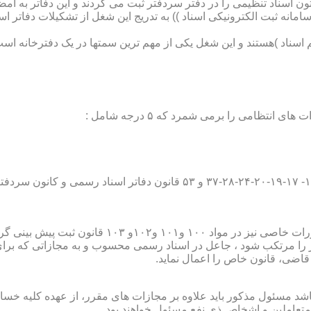
تون اسناد تنظیمی را در دفتر سردفتر ثبت می کردند و این دفاتر به ام
از آن با راه اندازی ((سامانه ثبت الکترونیکی اسناد )) به تدریج این شغل از تشک
اسناد )هستند و این شغل یکی از مهم ترین سمتها در یک دفترخانه است
۱۰ قانون ثبت پیش بینی گردیده است؛
ور را مرتکب شود ، جاعل در اسناد رسمی محسوب و به مجازاتی که بر
 قاضی، قانون خاص را اعمال نماید.
شد مسئول مذکور باید علاوه بر مجازات های مقرر، از عهده کلیه خسارا
متعاملین و اشخاص ذی نفع مسئول خواهند بود .