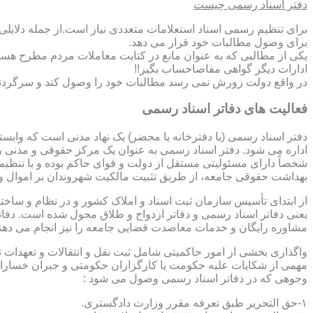
دفتر اسناد رسمی چیست
برای تنظیم رسمی اسناد استعلامات متعددی نیاز است.از جمله دلایل
برای وصول مطالبات خود قرار می دهد.
یکی از مطالبی که به عنوان مانع در کتابت معاملات مردم مطرح هست
ادارات دیگر گواهی مفاصاحساب بگیر!!
در واقع دولت زورش نمی رسد مطالبات خود را وصول کند و سرگردنه ر
فعالیت های دفاتر اسناد رسمی
دفتر اسناد رسمی (یا دفترخانه یا محضر) یک نهاد مدنی است که وابس
اداره می شود. دفتر اسناد رسمی به عنوان یک مرکز حقوقی و مدنی ر
شخصاً دارای مسئولیتی مستقل از دولت و قوای حاکم بوده و با تنظی
بهداشت حقوقی جامعه، از طریق تثبیت مالکیت شهروندان بر اموال و 
از ابتدای تأسیس سازمان ثبت اسناد و املاک کشور و در نظام و ساخت
یعنی دفاتر اسناد رسمی و دفاتر ازدواج و طلاق محول شده است. دفا
مشاوره رایگان و خدمات معاضدت قضایی جامعه را نیز انجام می دهن
واگذاری بخشی از امور حاکمیتی شامل ثبت نقل و انتقالات و تعهدا
مهمی از شکایات علیه حکومت یا کارگزاران حکومتی و جبران خسارات
وجوهی که در دفاتر اسناد رسمی وصول می شود :
۱-حق التحریر طبق تعرفه مقرر وزارت دادگستری.