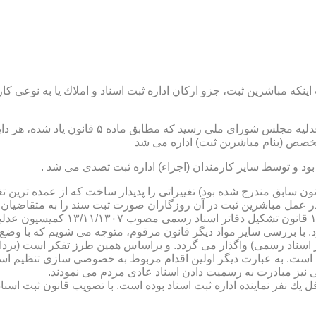
نكه مباشرین ثبت، جزو اركان اداره ثبت اسناد و املاك یا به نوعی كا
ن یاد شده، در شرح وظائف مباشرین ثبت (آنچه كه در ماده ۴۷ قانون سابق مندرج شده بود) تغییراتی را 
 عمل مباشرین ثبت در آن روزگاران صورت ثبت سند را به متقاضیان، 
دفترخانه های اسناد رسمی، به سال 
. با بررسی سایر مواد دیگر قانون مرقوم، متوجه می شویم كه با وضع 
ر اسناد رسمی) واگذار می گردد. و براساس همین طرز تفكر است (برد
ی نیز مبادرت به رسمیت دادن اسناد عادی مردم می نمودند.