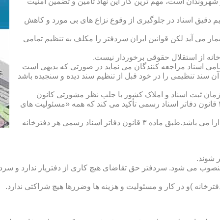
هروندان است، مهم ترین کار این نهاد تأمین و تضمین امنیت
یم دقیق اسناد در جلوگیری از وقوع نزاع های بی مورد و کاهش
ار می آید لکن قوانین ایران سردفتر را مکلف به تنظیم تمامی
ه از استقلال حقوقی برخوردار نیست.
یم تمامی اسناد مراجعه کنندگان می نماید در صورتی که بدیهی است
آن سند تنظیمی را در خود قبل از تنظیم سند دیده و سنجیده باشد
زمان ثبت اسناد و املاک کشور با جلب نظر مشورتی کانون
سردفتران و دفتریاران تعیین شده و سردفتر نامیده می شود. ماده ۲۱ قانون دفاتر اسناد رسمی تأکید می کند که همه «مسئولیت های
دفتریار :دفتریار سمت معاونت دفترخانه و نمایندگی سازمان ثبت را دارا می باشد.طبق ماده ۳ قانون دفاتر اسناد رسمی هر دفترخانه
 شوند.
منصوب می شود. سردفتر حق تقاضای هیچ کاری از دفتریار ندارد و سردف