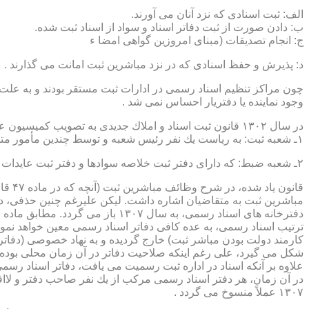
الف: ثبت اسنادی كه نزد آنان می آورند.
ب: دادن صورت از ثبت دفاتر اسناد و سواد از اسناد ثبت شده.
ج: انجام تصدیقات (مبنای امروزین گواهی امضا ء
د: پذیرش و حفظ اسنادی كه در نزد مباشرین ثبت امانت می گذارند .
چون مراكز تنظیم اسناد رسمی در ادارات ثبت مستقر بودند و به علت ای
وجود نماینده یا دفتریار احساس نمی شد .
در سال ۱۳۰۲ قانون ثبت اسناد و املاك جدیدی به تصویب كمیسیون عدلیه مجلس شورای ملی رسید كه مطابق ماده ۵ قانون یاد شده، هر دایره ثبت اسناد، از دو قسمت زیر تشكیل می شد.
۱ـ شعبه ثبت: به ریاست یك نفر رئیس شعبه و توسط چندین مأمور متخصص (بنام مباشرین ثبت) اداره می شد
۲ـ شعبه ضبط: كه دارای دفتر ثبت خلاصه سوادها و دفتر ثبت عایدات بود و توسط سایر كارمندان (اجزاء) اداره ثبت تصدی می شد .
قانو
مباشرین ثبت به متقاضیان اشاره داشت. لیكن علیرغم چنین حذفی، در
ترتیب اسناد رسمی، به عده كافی دفاتر اسناد رسمی معین خواهد نمود
كارمند دولت بودن مباشر ثبت) خارج گردیده و به نهاد خصوصی (دفات
علاوه بر آنكه اسناد در اداره ثبت رسمیت می یافت، دفاتر اسناد رسم
۱۳۰۷ عملاً منسوخ می گردد .