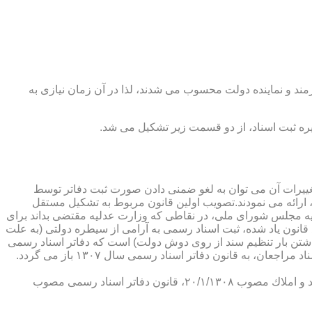
رمند و نماینده دولت محسوب می شدند، لذا در آن زمان نیازی به
پدیدار ساخت كه از عمده ترین تغییرات آن می توان به لغو ضمنی دادن صورت ثبت دفاتر توسط
ارائه می نمودند.تصویب اولین قانون مربوط به تشكیل مستقل
۱۳۰۷ باز می گردد. مطابق ماده ۱ قانون تشكیل دفاتر اسناد رسمی مصوب ۱۳/۱۱/۱۳۰۷ كمیسیون عدلیه مجلس شورای ملی، در نقاطی كه وزارت عدلیه مقتضی بداند برای
قانون یاد شده، ثبت اسناد رسمی به آرامی از سیطره دولتی (به علت
اشتن بار تنظیم سند از روی دوش دولت) است كه دفاتر اسناد رسمی
شكل می گیرد، علی رغم اینكه صلاحیت دفاتر در آن زمان محلی بوده است. به عبارت دیگر اولین اقدام مربوط به خصوصی سازی تنظیم اسناد مراجعان، به قانون دفاتر اسناد رسمی سال ۱۳۰۷ باز می گردد.
در آن زمان، هر دفتر اسناد رسمی مركب از یك نفر صاحب دفتر و لااقل یك نفر نماینده اداره ثبت اسناد بوده است. با تصویب قانون ثبت اسناد و املاك مصوب ۲۰/۱/۱۳۰۸، قانون دفاتر اسناد رسمی مصوب