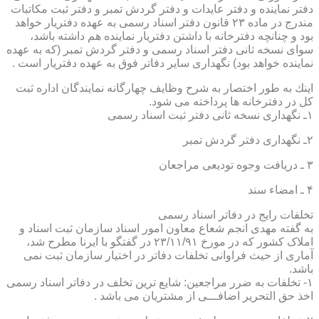
دفتر نماینده و دفتر عایدات و دفتر گردش تمبر و دفتر ثبت مكاتبات
مندرج در ماده ۲۳ قانون دفتر اسناد رسمی به عهده دفتریار خواهد
بود و چنانچه دفترخانه با داشتن دفتریار نماینده هم داشته باشد،
سوای نسخه ثانی دفتر اسناد رسمی و دفتر گردش تمبر (كه به عهده
نماینده خواهد بود) نگهداری سایر دفاتر فوق به عهده دفتریار است .
اینك به طور اختصار به شرح وظایف چهارگانه نمایندگان اداره ثبت
كل در دفترخانه ها پرداخته می شود.
۱ـ نگهداری نسخه ثانی دفتر ثبت اسناد رسمی
۲ـ نگهداری دفتر گردش تمبر
۳ ـ دریافت وجوه تودیعی مراجعان
۴ ـ امضاء سند
تخلفات رایج در دفاتر اسناد رسمی
به گفته مهدی انجم شعاع معاون امور اسناد سازمان ثبت اسناد و
املاک کشور که در مورخ ۲۳/۱۱/۹۱ در گفتگو با ایرنا مطرح شد،
آماری از حیث فراوانی تخلفات دفاتر در اختیار سازمان ثبت نمی
باشد.
۱- تخلفات به ضرر مراجعین: شایع ترین تخلف در دفاتر اسناد رسمی
اخذ حق التحریر اضافـــی از مشتریان می باشد .