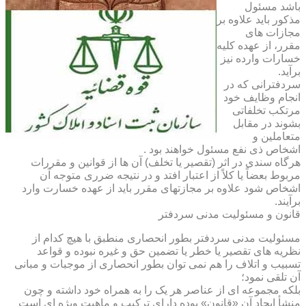
باشد مسئول
مذکور باید علاوه بر
مجازات های
مقرر، از عهده کلیه
خسارات وارده نیز
برآید.
سردفترانی که در
انجام وظایف خود
مرتکب تخلفاتی
بشوند در مقابل
متعاملین و
اشخاص ذی نفع مسئول خواهند بود .
هرگاه سندی در اثر (تقصیر یا تخلف) آن ها از قوانین و مقررات
مربوط بعضاً یا کلاً از اعتبار افتد و در نتیجه ضرری متوجه آن
اشخاص شود علاوه بر مجازتهای مقرر باید از عهده خسارت وارد
برآیند.
قانون و مسئولیت مدنی سردفتر
مسئولیت مدنی سردفتر بطور انحصاری منطبق با هیچ کدام از
نظریه های تقصیر یا خطر یا تضمین حق و غیره نبوده و قواعد
تسبیب و اتلاف را هم نمی توان بطور انحصاری از موجبات و مبانی
آن تلقی نمود؛
بلکه مجموعه ای از عناصر هر یک را به همراه خود داشته و چون
منشأ ایجاد آن «قانون» بوده دارای ترکیب و ماهیت ویژه ای است