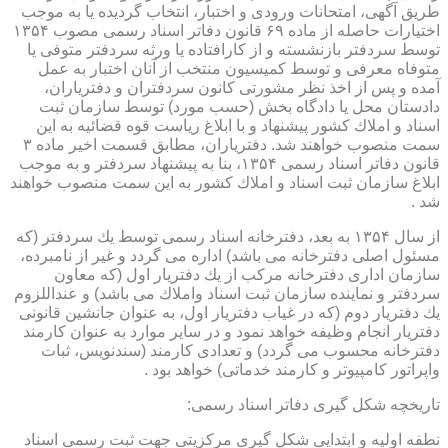
طریق آگهی، امتحانات ورودی و اختبار، انتخاب گردیده یا به موجب
اختیارات حاصله از ماده ۶۹ قانون دفاتر اسناد رسمی مصوب ۱۳۵۴
توسط سردفتر بازنشسته و از كارافتاده یا ورثه سردفتر متوفی یا
متوفاه معرفی و توسط كمیسیون منتخب از آنان اختبار به عمل
آمده و پس از اخذ نظر مشورتی كانون سردفتران و دفتریاران،
دادستان محل یا دادگاه بخش (حسب مورد) توسط سازمان ثبت
اسناد و املاك كشور پیشنهاد و با ابلاغ ریاست قوه قضائیه به این
سمت منصوب خواهند شد. دفتریاران، مطابق قسمت اخیر ماده ۳
قانون دفاتر اسناد رسمی ۱۳۵۴، بنا به پیشنهاد سردفتر و به موجب
ابلاغ سازمان ثبت اسناد و املاك كشور به این سمت منصوب خواهند
شد .
از سال ۱۳۵۴ به بعد، دفترخانه اسناد رسمی توسط یك سردفتر (كه
مسئول اصلی دفترخانه می باشد) اداره می گردد و غیر از نامبرده،
سازمان اداری دفترخانه مركب از یك دفتریار اول (كه معاون
سردفتر و نماینده سازمان ثبت اسناد واملاك می باشد) و عنداللزوم
یك دفتریار دوم (كه در غیاب دفتریار اول، به عنوان جانشین قانونی
دفتریار انجام وظیفه خواهد نمود و در سایر موارد به عنوان كارمند
دفترخانه محسوب می گردد) و تعدادی كارمند (سندنویس، ثبات
واپراتور كامپیوتر و كارمند خدماتی) خواهد بود .
تاریخچه شكل گیری دفاتر اسناد رسمی:
نطفه اولیه و ابتدایی شكل گیری مركزیتی جهت ثبت رسمی اسناد