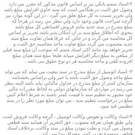
۲-اسناد متمم بانكي نيز بر اساس قانون مذكور كه مقرر مي دارد
وصول حق الثبت در هنگامي است كه سند حاوي افزايش مبلغ باشد
ولي تحرير نسبت به كل مبلغ تعلق مي گيرد ، در اين گونه موارد نيز
گرچه صراحت قانون وجود دارد ولي بنظر مي رسد در هرجا كه
مبلغ مندرج در سند جديد مانند فروش اقساطي كل مبلغ باشد
بنحوي كه اطلاق مبلغ سند بر آن امكان پذير باشد تحرير بر اساس
كل محاسبه مي گردد و در جائي كه عرفا همان تفاوت مبلغ سند
جديد محسوب مي گردد مبلغ تفاوت ماخذ محاسبه حق الثبت و
تحرير خواهد بود مانند اكثر اسناد متمم كه بموجب آن مبلغ سند قبلي
از مبلغي به مبلغ ديگر افزايش مييابد طبعا مبلغ سند همان مبلغ
افزوده تلقی و مأخذ محاسبه هر دو نوع حقوق می باشد .
۳- اسناد اتومبيل از مبلغ مندرج در سند تبعيت مي نمايد كه مي تواند
مبلغ ماخذ وصول حق الثبت باشد يا خير ولي براساس بخشنامه
سازمان كمتر از مبلغ مندرج در جداول مالياتي نبايد باشد البته بنظر
مي رسد در مواردي كه سازمانهاي دولتي به لحاظ مقررات مالي
خود مجبور به تنظيم سند با قيمت كمتر باشند به شرط اعلام كتبي
مبلغ در درخواست تنظيم سند ، مي توان مبلغ مورد نظر را در سند
تنظيمي قيد نمود.
۴-اسناد وكالت و تفويض وكالت اتومبيل ، گرچه وكالت فروش است
ولي طبق همان تعرفه مصوب ، حق التحرير آن همانند سند قطعي
وصول مي گردد و بعلت نبودن مبلغ در سند وكالت، برخلاف اسناد
قطعی موضوع تحریر کمتر مصداق پیدا نمی کند .