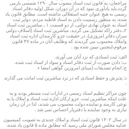
مراجعان، به قانون ثبت اسناد مصوب سال ۱۲۹۰ شمسی بازمی
گردد.باید یادآوری نمود كه در آن دوران، شكل اولیه دفاتر اسناد
رسمی به هیچ عنوان جنبه استقلالی نداشته است. مطابق قانون یاد
شده، به منظور رسمیت دادن به اسناد قاطبه مردم، دوایر ثبت
اسناد به عنوان نهادی دولتی، از دو قسمت ۱ ـ مباشرین ثبت اسناد
۲ـ دفتر راكد تشكیل می گردید. مباشرین ثبت اسناد (اسلاف دولتی
سران دفاتر امروزی)، در حقیقت جزو كارمندان اداره ثبت اسناد
واملاك محسوب می گردیدند كه وظایف آنان در ماده ۴۷ قانون
مرقوم،اینچنین تبیین شده بود .
الف: ثبت اسنادی كه نزد آنان می آورند.
ب: دادن صورت از ثبت دفاتر اسناد و سواد از اسناد ثبت شده.
ج: انجام تصدیقات (مبنای امروزین گواهی امضا ء
د: پذیرش و حفظ اسنادی كه در نزد مباشرین ثبت امانت می گذارند
.
چون مراكز تنظیم اسناد رسمی در ادارات ثبت مستقر بودند و به
علت اینكه مباشرین ثبت، جزو اركان اداره ثبت اسناد و املاك یا به
نوعی كارمند و نماینده دولت محسوب می شدند، لذا در آن زمان
نیازی به وجود نماینده یا دفتریار احساس نمی شد .
در سال ۱۳۰۲ قانون ثبت اسناد و املاك جدیدی به تصویب كمیسیون
عدلیه مجلس شورای ملی رسید كه مطابق ماده ۵ قانون یاد شده،