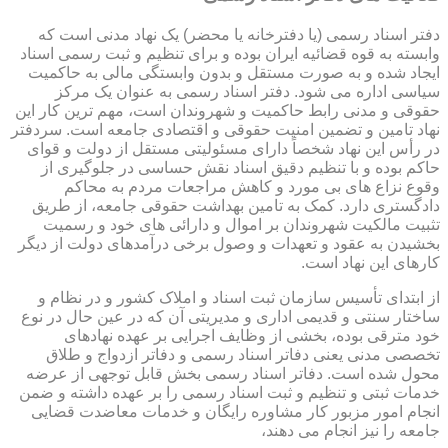
دفتر اسناد رسمی (یا دفترخانه یا محضر) یک نهاد مدنی است که
وابسته به قوه قضائیه ایران بوده و برای تنظیم و ثبت رسمی اسناد
ایجاد شده و به صورت مستقل و بدون وابستگی مالی به حاکمیت
سیاسی اداره می شود. دفتر اسناد رسمی به عنوان یک مرکز
حقوقی و مدنی رابط حاکمیت و شهروندان است، مهم ترین کار این
نهاد تامین و تضمین امنیت حقوقی و اقتصادی جامعه است. سردفتر
در رأس این نهاد شخصاً دارای مسئولیتی مستقل از دولت و قوای
حاکم بوده و با تنظیم دقیق اسناد نقش حساسی در جلوگیری از
وقوع نزاع های بی مورد و کاهش مراجعات مردم به محاکم
دادگستری دارد. کمک به تامین بهداشت حقوقی جامعه، از طریق
تثبیت مالکیت شهروندان بر اموال و دارائی های خود و رسمیت
بخشیدن به عقود و تعهدات و وصول برخی درآمدهای دولت از دیگر
کارهای این نهاد است.
از ابتدای تأسیس سازمان ثبت اسناد و املاک کشور و در نظام و
ساختار سنتی و قدیمی اداری و مدیریتی آن که در عین حال در نوع
خود مترقی بوده، بخشی از وظایف اجرایی بر عهده نهادهای
تخصصی مدنی یعنی دفاتر اسناد رسمی و دفاتر ازدواج و طلاق
محول شده است. دفاتر اسناد رسمی بخش قابل توجهی از عرضه
خدمات ثبتی و تنظیم و ثبت اسناد رسمی را بر عهده داشته و ضمن
انجام امور مزبور کار مشاوره رایگان و خدمات معاضدت قضایی
جامعه را نیز انجام می دهند،