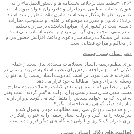
۱۳۵۴ «تنظیم سند برخلاف بخشنامه ها و دستورالعمل ها» را به
عنوان تخلفات انتظامی سردفتران و دفتریاران عنوان نموده است
که مورد نظر قانونگذار نبوده است،قانون فقط تنظیم و ثبت اسناد
برخلاف قانون و مقررات موضوعه را تخلف و مستوجب مجازات
دانسته است.در کشور ایران موانع ایجادشده بر سر راه تنظیم
سندرسمی موجب روی گردانی مردم از تنظیم اسنادرسمی شده
است. این مشکلات زمینه ساز دعوی و باعث افزایش حضور مردم
در محاکم و مراجع قضایی است.
دفتر اسناد رسمی چیست
برای تنظیم رسمی اسناد استعلامات متعددی نیاز است.از جمله
دلایلی که مانع مراجعه مردم برای تنظیم اسناد به صورت رسمی در
دفترخانه ها می شود، این است که دولت اسناد رسمی را به عنوان
وسیله ای برای وصول مطالبات خود قرار می دهد.
یکی از مطالبی که به عنوان مانع در کتابت معاملات مردم مطرح
هست تبدیل شدن سند رسمی برای دولت به “سر گردنه” است؛یعنی
به فردی که می خواهد سندش را منتقل کند می گویند برو از دارایی
و ادارات دیگر گواهی مفاصاحساب بگیر!!
در واقع دولت زورش نمی رسد مطالبات خود را وصول کند و
سرگردنه را می گیرد و دولت اسناد رسمی را به عنوان راهکاری
برای جبران کم کاری و ناتوانی دستگاه های دیگر قرار داده است.
فعالیت های دفاتر اسناد رسمی