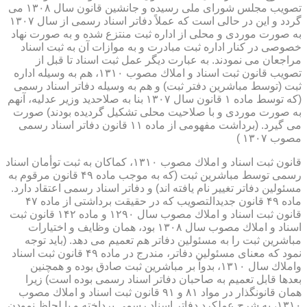
تصویب مجلس شورای ملی رسیده و جانشین قانون سال ۱۳۰۸ می
گردد و این در حالی است كه عملاً دفاتر اسناد رسمی از سال ۱۳۰۷
به صورت موردی و محلی از اداره ثبت منتزع شده و به صورت نهاد
خصوصی در كنار اداره ثبت مبادرت و به موازات آن به ثبت اسناد
مراجعان می نمودند. به عبارت دیگر عمل ثبت اسناد تا قبل از
تصویب قانون ثبت اسناد و املاك مصوب ۱۳۱۰، هم به وسیله اداره
ثبت (توسط مباشرین دفتر ثبت) و هم به وسیله دفاتر اسناد رسمی
(كه توسط ماده ۱ قانون سال ۱۳۰۷ بنا به صلاحدید وزیر عدلیه، آنهم
به صورت موردی و با صلاحیت محلی تشكیل گردیده بودند) صورت
می گیرد. (برداشت مفهومی از ماده ۱۱ قانون دفاتر اسناد رسمی
مصوب ۱۳۰۷ )
قانون ثبت اسناد و املاك مصوب ۱۳۱۰، كماكان به ثبت توأمان اسناد
رسمی توسط مباشرین ثبت (كه به موجب ماده ۴۹ قانون مرقوم به
مسئولین دفاتر تغییر نام یافته اند) و دفاتر اسناد رسمی اعتقاد دارد.
ماده ۴۹ قانون جدیدالتصویب كه در حقیقت برداشتی از ماده ۴۷
قانون ثبت اسناد و املاك مصوب سال ۱۲۹۰ و ماده ۱۴۲ قانون ثبت
اسناد و املاك مصوب سال ۱۳۰۸ بود، همان وظایف و اختیارات
مباشرین ثبت را به مسئولین دفاتر هم تعمیم می دهد. (باید توجه
نمود كه معنای مسئولین دفاتر، مندرج در ماده ۴۹ قانون ثبت اسناد
واملاك سال ۱۳۱۰، بدواً بر مباشرین ثبت صادق بوده و همچنین
بعدها قابل تعمیم به صاحبان دفاتر اسناد رسمی بوده است) زیرا
همان قانونگذار در مواد ۸۱ و ۹۱ قانون ثبت اسناد و املاك مصوب
۱۳۱۰، به شرح عملكرد دفاتر اسناد رسمی پرداخته و با لحاظ نمودن