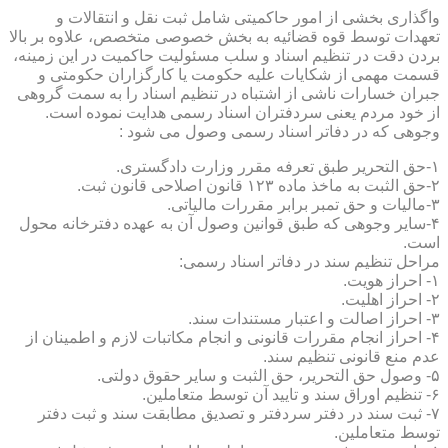
واگذاری بخشی از امور حاکمیتی شامل ثبت نقل و انتقالات و
تعهدات توسط قوه قضائیه به بخش خصوصی متخصص، علاوه بر بالا
بردن دقت در تنظیم اسناد و سلب مسئولیت حاکمیت در این زمینه،
قسمت مهمی از شکایات علیه حکومت یا کارگزاران حکومتی و
جبران خسارات ناشی از اشتباه در تنظیم اسناد را به سمت گروهی
از خود مردم یعنی سردفتران اسناد رسمی هدایت نموده است.
وجوهی که در دفاتر اسناد رسمی وصول می شود :
۱-حق التحریر طبق تعرفه مقرر وزارت دادگستری.
۲-حق الثبت به ماخذ ماده ۱۲۳ قانون اصلاحی قانون ثبت.
۳-مالیات و حق تمبر برابر مقررات مالیاتی.
۴-سایر وجوهی که طبق قوانین وصول آن به عهده دفترخانه محول
است.
مراحل تنظیم سند در دفاتر اسناد رسمی:
۱- احراز هویت.
۲- احراز اهلیت.
۳- احراز اصالت و اعتبار مستندات سند.
۴- احراز انجام مقررات قانونی و انجام مکاتبات لازم و اطمینان از
عدم منع قانونی تنظیم سند.
۵- وصول حق التحریر، حق الثبت و سایر حقوق دولتی.
۶- تنظیم اوراق سند و تایید آن توسط متعاملین.
۷- ثبت سند در دفتر سردفتر و تصدیق مطابقت سند و ثبت دفتر
توسط متعاملین.