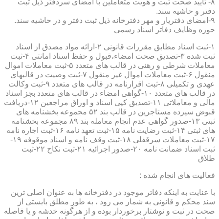
۸- تایید صحت ثبت و هویت متعاملین با امضای سردفتر ذیل ثبت
دفتر و حاشیه سند.
۹-امضای دفتریار و مهر دفترخانه ذیل ثبت دفتر و در حاشیه سند.
حوزه وظایف دفاتر اسناد رسمی
۱-ثبت اسناد مطابق مقررات قانونی ۲-ارائه مواد مصدق از اسناد
ثبت شده ۳-تصدیق صحت امضاء،قبول و حفظ اسناد امانتی ۴-ثبت
معاملات شرطی و رهنی در قالب های متعدد ۵-ثبت معاملات اموال
منقول ۶-ثبت معاملات اموال غیر منقول ۷-ثبت وصیت در قالبهای
عهدی و تکمیلی ۸-ثبت اقرارنامه در قالب های متعدد ۹-ثبت وکالت
در قالب های متعدد ۱۰-گواهی امضاء در قالب های متعدد بجز اسناد
مالی و معاملاتی ۱۱-تصدیق کپی اسناد و اوراق مراجعین ۱۲-دریافت
قبوض سپرده مستاجرین در قالب بند ۵۲ مجموعه بخشنامه های
ثبتی ۱۳-صدور گواهی عدم انجام معامله بند ۸۹ مجموعه بخشنامه
های ثبتی ۱۴-ثبت رضایت نامه ۱۵-ثبت تعهد نامه ۱۶-ثبت اجاره نامه
۱۷-ثبت معاملات سرقفلی ۱۸-ثبت وقف نامه و اسناد موقوفه ۱۹-
ثبت اسناد ضمانت نامه ۲۰-صدور اجرائیه ۲۱-ثبت نکاح ۲۲-ثبت
طلاق
فعالیت های انجام شده :
با عنایت به اینکه دفاتر موجود در دفترخانه ها به عنوان اصلی ترین
سند محکم و قانونی به شمار می رود ، به طور مطلق بایستی از
صحت در ثبت و نوشتار برخوردار بوده و از هرگونه خدشه و یا فاصله