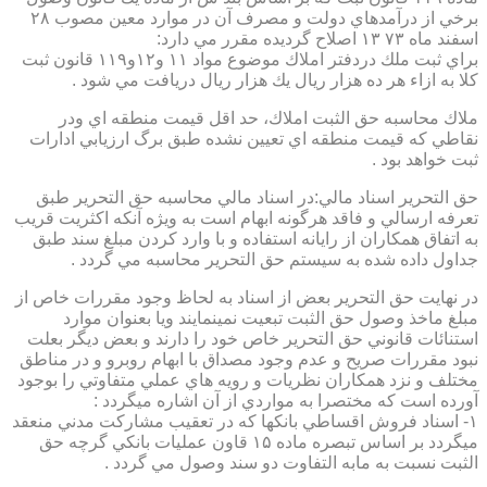
برخي از درآمدهاي دولت و مصرف آن در موارد معين مصوب ۲۸
اسفند ماه ۷۳ ۱۳ اصلاح گرديده مقرر مي دارد:
براي ثبت ملك دردفتر املاك موضوع مواد ۱۱ و۱۲و۱۱۹ قانون ثبت
كلا به ازاء هر ده هزار ريال يك هزار ريال دريافت مي شود .
ملاك محاسبه حق الثبت املاك، حد اقل قيمت منطقه اي ودر
نقاطي كه قيمت منطقه اي تعيين نشده طبق برگ ارزيابي ادارات
ثبت خواهد بود .
حق التحرير اسناد مالي:در اسناد مالي محاسبه حق التحرير طبق
تعرفه ارسالي و فاقد هرگونه ابهام است به ويژه آنكه اكثريت قريب
به اتفاق همكاران از رايانه استفاده و با وارد كردن مبلغ سند طبق
جداول داده شده به سيستم حق التحرير محاسبه مي گردد .
در نهايت حق التحرير بعض از اسناد به لحاظ وجود مقررات خاص از
مبلغ ماخذ وصول حق الثبت تبعيت نمينمايند ويا بعنوان موارد
استنائات قانوني حق التحرير خاص خود را دارند و بعض ديگر بعلت
نبود مقررات صريح و عدم وجود مصداق با ابهام روبرو و در مناطق
مختلف و نزد همكاران نظريات و رويه هاي عملي متفاوتي را بوجود
آورده است كه مختصرا به مواردي از آن اشاره ميگردد :
۱- اسناد فروش اقساطي بانكها كه در تعقيب مشاركت مدني منعقد
ميگردد بر اساس تبصره ماده ۱۵ قاون عمليات بانكي گرچه حق
الثبت نسبت به مابه التفاوت دو سند وصول مي گردد .