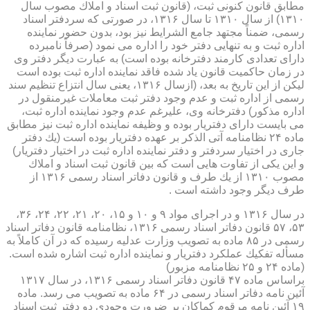
مطابق قانون كنونی ثبت، (قانون ثبت اسناد و املاك مصوب سال
۱۳۱۰) از سال ۱۳۱۰ تا سال ۱۳۱۶، در صورتی كه سردفتر اسناد
رسمی، ضمناً مجتهد جامع الشرایط نیز بود، بدون حضور نماینده
اداره ثبت و به تنهایی دفتر خود را اداره می نمود (صرفاً نامبرده
دارای تعدادی كارمند دفترخانه بوده است) به عبارت دیگر دفتر وی
در زمان حاكمیت قانون یاد شده فاقد نماینده اداره ثبت بوده است
لیكن از این تاریخ به بعد، (ازسال ۱۳۱۶، یعنی سال انتزاع تنظیم سند
رسمی از اداره ثبت و عدم وجود دفتر ثبت معاملات غیرمنقول در
اداره مذكور) دفترخانه وی، علیرغم عدم وجود نماینده اداره ثبت،
می بایست دارای دفتریار بوده و وظیفه نماینده اداره ثبت نیز مطابق
ماده ۲۴ نظامنامه آتی الذكر بر عهده دفتریار بوده است (یك دفتر
جاری در اختیار سردفتر و دفتر نماینده اداره ثبت در اختیار دفتریار)
و این یكی از تفاوت هایی است كه بین قانون ثبت اسناد و املاك
مصوب ۱۳۱۰ از یك طرف و قانون دفاتر اسناد رسمی ۱۳۱۶ از
طرف دیگر وجود داشته است .
در سال ۱۳۱۶ و در اجرای مواد ۹ و ۱۰ و ۱۵، ۲۰، ۲۱، ۲۲، ۲۴، ۳۶،
۵۳، ۵۷ قانون دفاتر اسناد رسمی ۱۳۱۶، نظامنامه قانون دفاتر اسناد
رسمی در ۸۵ ماده به تصویب وزارت عدلیه رسیده كه در آن كاملاً به
مسأله تفكیك عملكرد دفتریار و نماینده اداره ثبت اشاره شده است.
(ماده ۲۴ و ۲۵ نظامنامه مزبور)
براساس ماده ۴۷ قانون دفاتر اسناد رسمی ۱۳۱۶، در سال ۱۳۱۷
آئین نامه دفاتر اسناد رسمی در ۶۴ ماده به تصویب می رسد. ماده
۱۹ آئین نامه مرقوم كماكان بر ضرورت وجودی دو دفتر ثبت اسناد