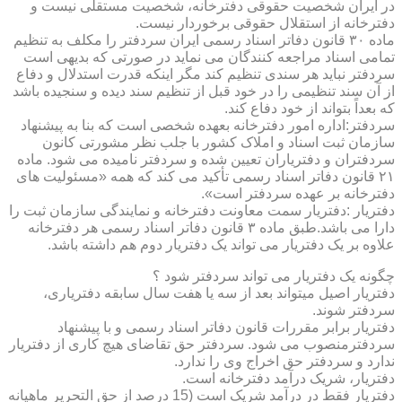
در ایران شخصیت حقوقی دفترخانه، شخصیت مستقلی نیست و
دفترخانه از استقلال حقوقی برخوردار نیست.
ماده ۳۰ قانون دفاتر اسناد رسمی ایران سردفتر را مکلف به تنظیم
تمامی اسناد مراجعه کنندگان می نماید در صورتی که بدیهی است
سردفتر نباید هر سندی تنظیم کند مگر اینکه قدرت استدلال و دفاع
از آن سند تنظیمی را در خود قبل از تنظیم سند دیده و سنجیده باشد
که بعداً بتواند از خود دفاع کند.
سردفتر:اداره امور دفترخانه بعهده شخصی است که بنا به پیشنهاد
سازمان ثبت اسناد و املاک کشور با جلب نظر مشورتی کانون
سردفتران و دفتریاران تعیین شده و سردفتر نامیده می شود. ماده
۲۱ قانون دفاتر اسناد رسمی تأکید می کند که همه «مسئولیت های
دفترخانه بر عهده سردفتر است».
دفتریار :دفتریار سمت معاونت دفترخانه و نمایندگی سازمان ثبت را
دارا می باشد.طبق ماده ۳ قانون دفاتر اسناد رسمی هر دفترخانه
علاوه بر یک دفتریار می تواند یک دفتریار دوم هم داشته باشد.
چگونه یک دفتریار می تواند سردفتر شود ؟
دفتریار اصیل میتواند بعد از سه یا هفت سال سابقه دفتریاری،
سردفتر شوند.
دفتریار برابر مقررات قانون دفاتر اسناد رسمی و با پیشنهاد
سردفترمنصوب می شود. سردفتر حق تقاضای هیچ کاری از دفتریار
ندارد و سردفتر حق اخراج وی را ندارد.
دفتریار، شریک درآمد دفترخانه است.
دفتریار فقط در درآمد شریک است (15 درصد از حق التحریر ماهیانه