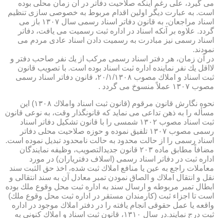
می گیرد، علی رغم اینكه صلاحیت دفاتر در آن زمان محلی بوده
است. به عبارت دیگر اولین اقدام مربوط به خصوصی سازی تنظیم
اسناد مراجعان، به قانون دفاتر اسناد رسمی سال ۱۳۰۷ باز می
گردد. علاوه بر آنكه اسناد در اداره ثبت رسمیت می یافت، دفاتر
اسناد رسمی نیز مبادرت به رسمیت دادن اسناد عادی مردم می
نمودند.
در آن زمان، هر دفتر اسناد رسمی مركب از یك نفر صاحب دفتر و
لااقل یك نفر نماینده اداره ثبت اسناد بوده است. با تصویب قانون
ثبت اسناد و املاك مصوب ۲۰/۱/۱۳۰۸، قانون دفاتر اسناد رسمی
مصوب ۱۳۰۷ عملاً منسوخ می گردد .
نحوه نگارش قانون مرقوم (قانون ثبت اسناد واملاك ۱۳۰۸) این
مسأله را به ذهن تداعی می نماید كه قانونگذار وقت، به نوعی قانون
ثبت اسناد مصوب ۱۳۰۲ شمسی را با قانون تشكیل دفاتر اسناد
رسمی مصوب ۱۳۰۷ تلفیق نموده و حوزه صلاحیت محلی دفاتر
اسناد رسمی را از حالت محدود به حالت نامحدود تبدیل نموده است.
مضافاً مطابق ماده ۲۰۳ قانون جدیدالتصویب، وظیفه نمایندگان
اداره ثبت در دفاتر اسناد رسمی (اسلاف دفتریاران) در مورد
معاملات راجع به عین یا منافع املاك ثبت شده، اخذ حق الثبت سند
نقل و انتقال املاك و الصاق نمودن تمبر معادل آن به سند انتقالی و
ابطال تمبر مربوطه و ارسال سند به اداره ثبت محل وقوع ملك بوده
است تا اجزاء ثبت (كارمندان مستقر در اداره ثبت محل وقوع ملك)
واقعه یا عمل حقوقی انجام یافته را در دفتر املاك موجود در اداره
ثبت درج نمایند.در سال ۱۳۱۰، قانون ثبت اسناد و املاك كنونی به