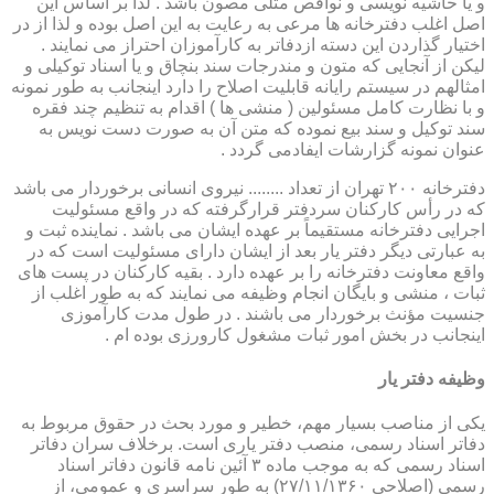
و یا حاشیه نویسی و نواقص مثلی مصون باشد . لذا بر اساس این
اصل اغلب دفترخانه ها مرعی به رعایت به این اصل بوده و لذا از در
اختیار گذاردن این دسته ازدفاتر به کارآموزان احتراز می نمایند .
لیکن از آنجایی که متون و مندرجات سند بنچاق و یا اسناد توکیلی و
امثالهم در سیستم رایانه قابلیت اصلاح را دارد اینجانب به طور نمونه
و با نظارت کامل مسئولین ( منشی ها ) اقدام به تنظیم چند فقره
سند توکیل و سند بیع نموده که متن آن به صورت دست نویس به
عنوان نمونه گزارشات ایفادمی گردد .
دفترخانه ۲۰۰ تهران از تعداد ........ نیروی انسانی برخوردار می باشد
که در رأس کارکنان سردفتر قرارگرفته که در واقع مسئولیت
اجرایی دفترخانه مستقیماً بر عهده ایشان می باشد . نماینده ثبت و
به عبارتی دیگر دفتر یار بعد از ایشان دارای مسئولیت است که در
واقع معاونت دفترخانه را بر عهده دارد . بقیه کارکنان در پست های
ثبات ، منشی و بایگان انجام وظیفه می نمایند که به طور اغلب از
جنسیت مؤنث برخوردار می باشند . در طول مدت کارآموزی
اینجانب در بخش امور ثبات مشغول کارورزی بوده ام .
وظیفه دفتر یار
یكی از مناصب بسیار مهم، خطیر و مورد بحث در حقوق مربوط به
دفاتر اسناد رسمی، منصب دفتر یاری است. برخلاف سران دفاتر
اسناد رسمی كه به موجب ماده ۳ آئین نامه قانون دفاتر اسناد
رسمی (اصلاحی ۲۷/۱۱/۱۳۶۰) به طور سراسری و عمومی، از