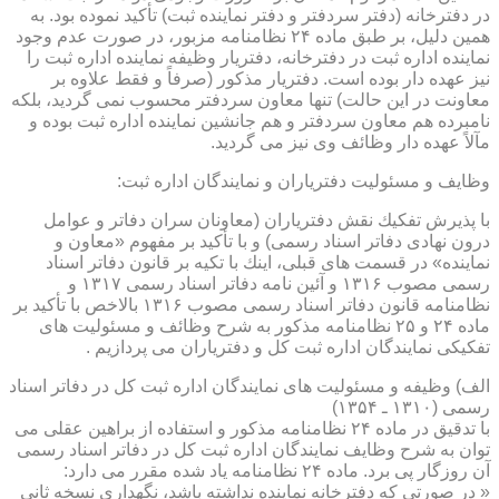
در دفترخانه (دفتر سردفتر و دفتر نماینده ثبت) تأكید نموده بود. به
همین دلیل، بر طبق ماده ۲۴ نظامنامه مزبور، در صورت عدم وجود
نماینده اداره ثبت در دفترخانه، دفتریار وظیفه نماینده اداره ثبت را
نیز عهده دار بوده است. دفتریار مذكور (صرفاً و فقط علاوه بر
معاونت در این حالت) تنها معاون سردفتر محسوب نمی گردید، بلكه
نامبرده هم معاون سردفتر و هم جانشین نماینده اداره ثبت بوده و
مآلاً عهده دار وظائف وی نیز می گردید.
وظایف و مسئولیت دفتریاران و نمایندگان اداره ثبت:
با پذیرش تفكیك نقش دفتریاران (معاونان سران دفاتر و عوامل
درون نهادی دفاتر اسناد رسمی) و با تأكید بر مفهوم «معاون و
نماینده» در قسمت های قبلی، اینك با تكیه بر قانون دفاتر اسناد
رسمی مصوب ۱۳۱۶ و آئین نامه دفاتر اسناد رسمی ۱۳۱۷ و
نظامنامه قانون دفاتر اسناد رسمی مصوب ۱۳۱۶ بالاخص با تأكید بر
ماده ۲۴ و ۲۵ نظامنامه مذكور به شرح وظائف و مسئولیت های
تفكیكی نمایندگان اداره ثبت كل و دفتریاران می پردازیم .
الف) وظیفه و مسئولیت های نمایندگان اداره ثبت كل در دفاتر اسناد
رسمی (۱۳۱۰ ـ ۱۳۵۴)
با تدقیق در ماده ۲۴ نظامنامه مذكور و استفاده از براهین عقلی می
توان به شرح وظایف نمایندگان اداره ثبت كل در دفاتر اسناد رسمی
آن روزگار پی برد. ماده ۲۴ نظامنامه یاد شده مقرر می دارد:
« در صورتی كه دفترخانه نماینده نداشته باشد، نگهداری نسخه ثانی