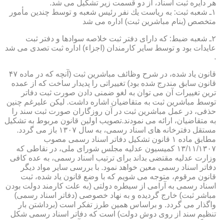
هر دایره ثبت اسناد، از دو قسمت زیر تشكیل می شد.
۱ـ شعبه ثبت: به ریاست یك نفر رئیس شعبه و توسط چندین مأمور
متخصص (بنام مباشرین ثبت) اداره می شد
۲ـ شعبه ضبط: كه دارای دفتر ثبت خلاصه سوادها و دفتر ثبت
عایدات بود و توسط سایر كارمندان (اجزاء) اداره ثبت تصدی می شد
.
قانون یاد شده، در شرح وظائف مباشرین ثبت (آنچه كه در ماده ۴۷
قانون سابق مندرج شده بود) تغییراتی را پدیدار ساخت كه از عمده
ترین تغییرات آن می توان به لغو ضمنی دادن صورت ثبت دفاتر
توسط مباشرین ثبت به متقاضیان اشاره داشت. لیكن علیرغم چنین
حذفی، در عمل مباشرین ثبت در آن روزگاران صورت ثبت سند را
به متقاضیان، ارائه می نمودند.تصویب اولین قانون مربوط به تشكیل
مستقل دفترخانه های اسناد رسمی، به سال ۱۳۰۷ باز می گردد.
مطابق ماده ۱ قانون تشكیل دفاتر اسناد رسمی مصوب
۱۳/۱۱/۱۳۰۷ كمیسیون عدلیه مجلس شورای ملی، در نقاطی كه
وزارت عدلیه مقتضی بداند برای ترتیب اسناد رسمی، به عده كافی
دفاتر اسناد رسمی معین خواهد نمود. با بررسی سایر مواد دیگر
قانون مرقوم، متوجه می شویم كه با وضع قانون یاد شده، ثبت
اسناد رسمی به آرامی از سیطره دولتی (به علت كارمند دولت بودن
مباشر ثبت) خارج گردیده و به نهاد خصوصی (دفاتر اسناد رسمی)
واگذار می گردد. و براساس همین طرز تفكر است (برداشتن بار
تنظیم سند از روی دوش دولت) است كه دفاتر اسناد رسمی شكل