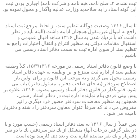
ثبت نشده. ۲ـ صلح نامه، هبه نامه و شركت نامه) اجباری بودن ثبت
این گونه اسناد را به صلاحدید وزارت عدلیه واگذار و محول نموده بود
.
تا سال ۱۳۱۶ وضعیت دوگانه تنظیم سند، از لحاظ مرجع ثبت اسناد
راجع به اموال غیرمنقول همچنان ادامه داشت (البته باید در نظر
داشت كه با نزدیك شدن به سال ۱۳۱۶ شاهد اقبال عمومی و
استقبال مقامات دولتی به منظور انتزاع و انتقال اختیارات راجع به
تنظیم سند از سوی اداره ثبت به سمت دفاتر اسناد رسمی می
باشیم .
با وضع قانون دفاتر اسناد رسمی در مورخه ۱۵/۳/۱۳۱۶، كلاً وظیفه
تنظیم سند از اداره ثبت منتزع و این وظیفه به عهده دفاتر اسناد
رسمی محول می گردد و به موجب این قانون و برای اولین بار
اصطلاح سردفتر (به جای صاحب دفتر یا مسئول دفتر ) باب می
شود. قانونگذار در قانون دفاتر اسناد رسمی مصوب ۱۳۱۶، علاوه بر
پیش بینی فردی بنام نماینده اداره ثبت در دفاتر اسناد رسمی،
همچنین به منظور معاضدت سردفتر حضور فرد دیگری را نیز
مفروض می داند كه صرفاً عنوان معاون سردفتر را داشته و دفتریار
نامیده می شود .
پس عملاً از سال ۱۳۱۶ به بعد، دفاتر اسناد رسمی (حسب مورد و با
در نظر گرفتن درجات آنها) متشكل از یك نفر سردفتر، یك یا دو نفر
دفتریار و یك نفر نماینده اداره ثبت و تعدادی كارمند بوده است.