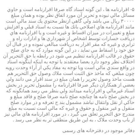
۵- اقرارنامه ها ، اين گونه اسناد گاه صرفا اقرارنامه است و حاوي
مسائل مالي نبوده و تحرير آن مورد اتفاق نظر بوده و همان مبلغ
۳۰۰۰۰ ريال مي باشد ولي گاهي ازنظر محتوي يك سند مالي است
مانند اقرارنامه هاي اصلاحي بانك ها نسبت به اسناد قبلي و افزايش
مبلغ و تغييرات در ميزان اقساط و غيره است و يا اقرارنامه هاي
دريافت خسارات توسط اشخاص از شهرداري ها و ادارات راه و
ترابري و غيره كه مقر اقرار به دريافت مبالغي نموده و در قبال آن
حق خود را اسقاط مي نمايد ، در اين گونه موارد كه به جاي صلح
حقوق در قالب اقرارنامه تنظيم مي شود در رابطه با حق التحرير آن
اختلاف نظر وجود دارد بعضا معتقدند با توجه به اينكه اينگونه اسناد
در واقع سندي مالي است وبا توجه به مفاد يكي از آراء وحدت رويه
چون مبلغي كه ماخذ حق الثبت است ملاك وصول حق التحرير هم
هست ماخذ وصول تحرير را همان مبلغ در سند اقرار مي دانند ولي
بعضي از همكاران ديگر صرفا اقرارنامه را مشمول تحرير در بخش
اسناد غيرمالي و اقرارنامه ميدانند ولي بنظر مي رسد همانگونه كه
در بخش صلح نامه ها چنانچه صلح نامه صرفا صلح و فاقد مبلغ و
حاكي از نقل وانتقال نباشد مشمول بند ج تعرفه و در موارد صلح
منقول و غير منقول و حقوق و غيره كه مالي است نسبت به مبلغ
مندرج حق التحرير تعلق مي گيرد ، در مورد اقرارنامه هاي مالي نيز
از باب وحدت ملاک ، به این طریق منطقی تر به نظر می رسد .
دفاتر موجود در دفترخانه های رسمی