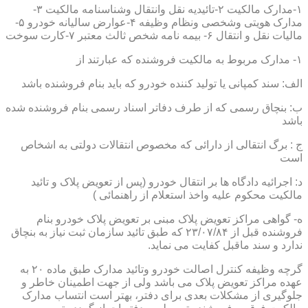
۱-مدارک مالکیت ۲-تائیدیه نقل وانتقال وشناسنامه مالکیت ۳-
مدارک هویتی وشخصی ونظام وظیفه ۴-عوارض سالیانه خودرو ۵-
مالیات نقل و انتقال ۶- بیمه نامه شخص ثالث معتبر ۷-کارت سوخت
۱- مدارک مربوط به مالکیت فروشنده که عبارتند از
الف: سند کمپانی یا تولید کننده خودرو که باید بنام فروشنده باشد
ب: بنچاق رسمی که از طرف دفاتر اسناد رسمی بنام فروشنده شده
باشد
ج : برگ انتقالی از دارائی که مخصوص انتقالات دولتی به اشخاص
است
د: اجرائیه دادگاه ها بر انتقال خودرو (پس از تعویض پلاک و تائید
مالکیت محکوم علیه واخذ استعلام از راهنمائی )
ه- گواهی مراکز تعویض پلاک مبنی بر تعویض پلاک خودرو بنام
فروشنده قبل از ۲۳/۰۷/۸۴ که طبق تائید سازمان ثبت نیاز به بنچاق
ندارد و سند ماقبل کفایت می نماید.
گرچه وظیفه کنترل اصالت خودرو وتائید مدارک طبق ماده ۲۰ به
عهده مراکز تعویض پلاک می باشد ولی از جهت اطمینان خاطر و
جلوگیری از مشکلات بعدی برای دفتر، بهتر است انتساب مدارک