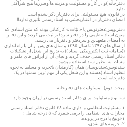
دفترخانه )و در کار و مسئولیت و هزینه ها وضررها هیچ شراکتی
ندارد.
در قانون، هیچ مسئولیتی برای دفتریار ذکر نشده است.
امضای دفتریار در اعتباربخشی به اسنادرسمی تأثیری ندارد!!
دفترنویس:دفترنویس یا « ثبّات » کارکنانی بودند که متن اسنادی که
متون اسناد تنظیمی را در دفتر سردفتر ثبت می کردند و این دفاتر
به امضای متعهدین و سردفتر و دفتریار می رسید.
از سال های ۱۳۹۲ تا سال ۱۳۹۵ و سال های پس از آن با راه اندازی
((سامانه ثبت الکترونیکی اسناد )) به تدریج این شغل از تشکیلات
دفاتر اسناد رسمی حذف گردید و بجای آن از اپراتور های ماهر و
مسلط به تنظیم سند استفاده میشود.
سندنویس:سندنویسان همان (کارمندان باتجربه و مسلط به نحوه
تنظیم اسناد )هستند و این شغل یکی از مهم ترین سمتها در یک
دفترخانه است.
مبحث دوم) : مسئولیت های دفترخانه
سه نوع مسئولیت برای دفاتر اسناد رسمی در ایران وجود دارد:
۱-مسئولیت انتظامی و اداری ماده ۳۸ قانون دفاتر اسناد رسمی
مجازات های انتظامی را برمی شمرد که ۵ درجه شامل :
۱-توبیخ با درج در پرونده،
۲- جریمه های نقدی،