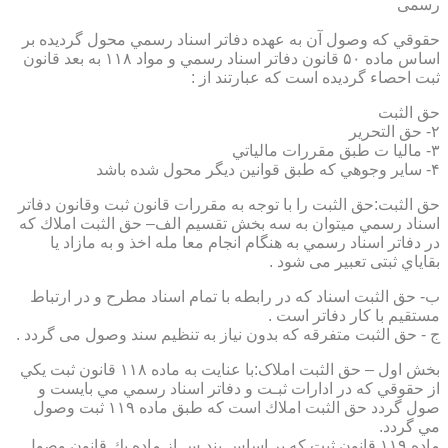
رسمی
حقوقي كه وصول آن به عهده دفاتر اسناد رسمي محول گرديده بر
اساس ماده ۵۰ قانون دفاتر اسناد رسمي و مواد ۱۱۸ به بعد قانون
ثبت احصاء گرديده است كه عبارتند از :
حق الثبت
۲- حق التحرير
۳- ماليا ت طبق مقررات مالياتي
۴- ساير وجوهي كه طبق قوانين ديگر محول شده باشد
حق الثبت:حق الثبت را با توجه به مقررات قانون ثبت وقانون دفاتر
اسناد رسمي ميتوان به سه بخش تقسيم الف– حق الثبت املاك كه
در دفاتر اسناد رسمي به هنگام انجام معا مله اخذ و به مازاد يا
بقاياي ثبتی تعبیر می شود .
ب- حق الثبت اسناد كه در رابطه با تمام اسناد مطرح و در ارتباط
مستقيم با كار دفاتر است .
ج - حق الثبت متفرقه كه بدون نياز به تنظیم سند وصول می گردد .
بخش اول – حق الثبت املاک:با عنايت به ماده ۱۱۸ قانون ثبت يكي
از حقوقي كه در ادارات ثبـت و دفاتر اسناد رسمي مي بايست و
صول گردد حق الثبت املاك است كه طبق ماده ۱۱۹ ثبت وصول
مي گردد.
ماده ۱۱۹ قانون ثبت كه بر اساس بند س از ماده يك قانون وصول