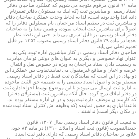
ماده ۹۱ قانون مرقوم متوجه می شویم كه عملكرد صاحبان دفاتر
اسناد رسمی و مباشرین ثبت (كه اینك به مسئولان دفاتر تغییرنام
داده اند) واحد بوده است، لذا به لحاظ وحدت عملكرد صاحبان دفاتر
و مباشرین ثبت در تنظیم اسناد مراجعان، نام مسئولین دفاتر را كه
اصولاً برای مباشرین ثبت انتخاب نموده، و همین معنا را به صاحبان
دفاتر اسناد رسمی نیز قابل تسری می داند. حتی این نقطه نظر
بعدها در ماده ۲۹ قانون دفاتر اسناد رسمی مصوب ۱۳۵۴ نیز قابل
تعمیم تجلی می یابد.
صاحبان دفاتر اسناد رسمی در كنار مباشرین اداره ثبت، یكی به
عنوان نهاد خصوصی و دیگری به عنوان های دولتی توأمان مبادرت
به رسمیت دادن اسناد مراجعان به ویژه در خصوص نقل و انتقال
عرصه و اعیان و منافع غیرمنقول می نمایند.تفاوت بین عملكرد این
دو نهاد، در این است كه نمایندگان ثبت فقط در دفاتر اسناد رسمی
مستقر بودند و اصول اسناد تنظیمی را به ضمیمه حق الثبت مأخوذه
به اداره ثبت ارسال می نمودند تا این موضوع توسط اجزاء اداره ثبت
در دفتر املاك درج گردد. حال آنكه مباشرین ثبت (مسئولان دفاتر)
كه كارمندان موظف اداره ثبت بوده و در آن اداره مستقر بوده اند،
قاعدتاً نیازی به حضور نماینده (كه وظیفه اش كنترل اسناد ثبت شده
در مكان دیگر است) نداشتند .
به تبعیت از قانون دفاتر اسناد رسمی سال ۱۳۰۷، قانون
جدیدالتصویب (قانون ثبت اسناد و املاك ۱۳۱۰) در ماده ۸۴ خود،
علاوه بر صاحبان دفاتر اسناد رسمی كه دارای دفتر ثبت اسناد