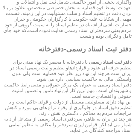
واگذاری بخشی از امور حاکمیتی شامل ثبت نقل و انتقالات و
تعهدات توسط قوه قضاییه به بخش خصوصی متخصص، علاوه بر بالا
بردن دقت در تنظیم اسناد و سلب مسئولیت در این زمینه، قسمت
مهمی از شکایات علیه حکومت یا کارگزاران حکومتی و جبران
خسارات ناشی از اشتباه در تنظیم اسناد را به سمت گروهی از خود
مردم یعنی سردفتران اسناد رسمی هدایت نموده است،که خود جای
تامل و نگرانی بوده و هست.
دفتر ثبت اسناد رسمی-دفترخانه
دفتر ثبت اسناد رسمی
یا دفترخانه یا محضر یک نهاد مدنی برای
تنظیم حرفه ای عقود و قراردادهاو تنظیم و ثبت رسمی اسناد در
ایران است.هرچند این نهاد زیر نظر قوه قضاییه است ولی بدون
وابستگی مالی به حاکمیت سیاسی اداره می شود.
دفتر اسناد رسمی به عنوان یک مرکز حقوقی و مدنی رابط حاکمیت
و شهروندان است، مهم ترین کار این نهاد تأمین و تضمین امنیت
حقوقی و اقتصادی جامعه است.
این نهاد دارای مسئولیتی مستقل از دولت و قوای حاکم است و با
تنظیم دقیق اسناد در جلوگیری از وقوع نزاع های بی مورد و کاهش
مراجعات مردم به محاکم دادگستری نقش دارند.
هر چند در ایران به ظاهر، سردفتری اسناد رسمی از مشاغل آزاد به
شمار می آید لکن قوانین ایران سردفتر را مکلف به تنظیم تمامی
اسناد مراجعه کنندگان می نماید.