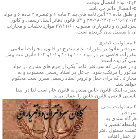
۳و۴- انواع انفصال موقت
۵- انفصال دائم می باشد
و طبق ماده ۲۹ آئین نامه های بند ۴ ماده ۶ و تبصره ۲ ماده ۶ و مواد
۱۴- ۱۷-۱۹-۲۰-۲۴-۲۸-۳۷ و ۵۳ قانون دفاتر اسناد رسمی و کانون
سردفتران و دفتریاران مصوب ۲۷/۱۱/۶۰ موارد تخلفات و مجازات
آن با تفصیل بیان گردیده است.
۲-مسئولیت کیفری :
سردفتر علاوه بر مقررات عام مندرج در قانون مجازات اسلامی،
مقررات خاصی نیز در مواد ۱۰۰ و۱۰۱ و۱۰۲و ۱۰۳ قانون ثبت پیش
بینی گردیده است؛
و در صورتی که سردفتر عامداً یکی از جرم های مندرج در مواد
مذکور را مرتکب شود ، جاعل در اسناد رسمی محسوب و به
مجازاتی که برای جعل و تزویر اسناد رسمی مقرر است محکوم
خواهد شد.
نظر به اینکه قانون خاص مقدم به قانون عام است لذا در ابتدا
بایستی قاضی، قانون خاص را اعمال نماید.
۳-مسئولیت مدنی
سردفتر :
هرگاه سندی به
واسطه تقصیر یا
غفلت مسئول دفتر
از اعتبار افتاده