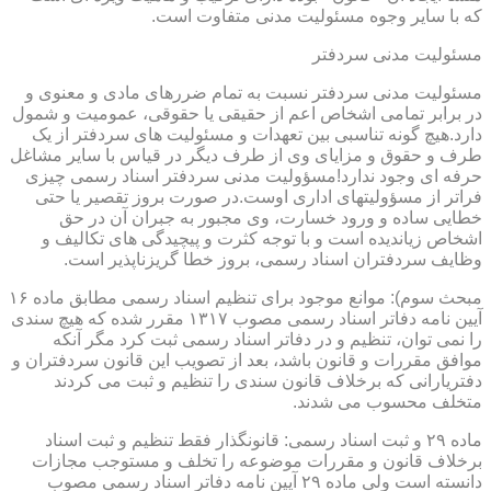
که با سایر وجوه مسئولیت مدنی متفاوت است.
مسئولیت مدنی سردفتر
مسئولیت مدنی سردفتر نسبت به تمام ضررهای مادی و معنوی و
در برابر تمامی اشخاص اعم از حقیقی یا حقوقی، عمومیت و شمول
دارد.هیچ گونه تناسبی بین تعهدات و مسئولیت های سردفتر از یک
طرف و حقوق و مزایای وی از طرف دیگر در قیاس با سایر مشاغل
حرفه ای وجود ندارد!مسؤولیت مدنی سردفتر اسناد رسمی چیزی
فراتر از مسؤولیتهای اداری اوست.در صورت بروز تقصیر یا حتی
خطایی ساده و ورود خسارت، وی مجبور به جبران آن در حق
اشخاص زیاندیده است و با توجه کثرت و پیچیدگی های تکالیف و
وظایف سردفتران اسناد رسمی، بروز خطا گریزناپذیر است.
مبحث سوم): موانع موجود برای تنظیم اسناد رسمی مطابق ماده ۱۶
آیین نامه دفاتر اسناد رسمی مصوب ۱۳۱۷ مقرر شده که هیچ سندی
را نمی توان، تنظیم و در دفاتر اسناد رسمی ثبت کرد مگر آنکه
موافق مقررات و قانون باشد، بعد از تصویب این قانون سردفتران و
دفتریارانی که برخلاف قانون سندی را تنظیم و ثبت می کردند
متخلف محسوب می شدند.
ماده ۲۹ و ثبت اسناد رسمی: قانونگذار فقط تنظیم و ثبت اسناد
برخلاف قانون و مقررات موضوعه را تخلف و مستوجب مجازات
دانسته است ولی ماده ۲۹ آیین نامه دفاتر اسناد رسمی مصوب