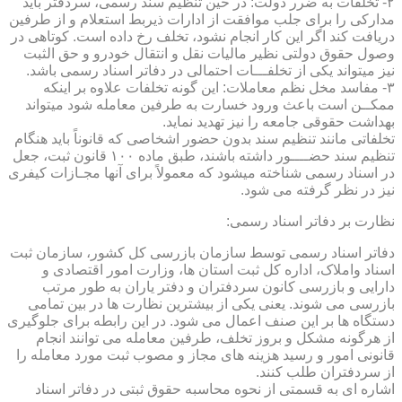
۲- تخلفات به ضرر دولت: در حین تنظیم سند رسمی، سردفتر باید
مدارکی را برای جلب موافقت از ادارات ذیربط استعلام و از طرفین
دریافت کند اگر این کار انجام نشود، تخلف رخ داده است. کوتاهی در
وصول حقوق دولتی نظیر مالیات نقل و انتقال خودرو و حق الثبت
نیز میتواند یکی از تخلفـــات احتمالی در دفاتر اسناد رسمی باشد.
۳- مفاسد مخل نظم معاملات: این گونه تخلفات علاوه بر اینکه
ممکــن است باعث ورود خسارت به طرفین معامله شود میتواند
بهداشت حقوقی جامعه را نیز تهدید نماید.
تخلفاتی مانند تنظیم سند بدون حضور اشخاصی که قانوناً باید هنگام
تنظیم سند حضــــور داشته باشند، طبق ماده ۱۰۰ قانون ثبت، جعل
در اسناد رسمی شناخته میشود که معمولاً برای آنها مجـازات کیفری
نیز در نظر گرفته می شود.
نظارت بر دفاتر اسناد رسمی:
دفاتر اسناد رسمی توسط سازمان بازرسی کل کشور، سازمان ثبت
اسناد واملاک، اداره کل ثبت استان ها، وزارت امور اقتصادی و
دارایی و بازرسی کانون سردفتران و دفتر یاران به طور مرتب
بازرسی می شوند. یعنی یکی از بیشترین نظارت ها در بین تمامی
دستگاه ها بر این صنف اعمال می شود. در این رابطه برای جلوگیری
از هرگونه مشکل و بروز تخلف، طرفین معامله می توانند انجام
قانونی امور و رسید هزینه های مجاز و مصوب ثبت مورد معامله را
از سردفتران طلب کنند.
اشاره ای به قسمتی از نحوه محاسبه حقوق ثبتی در دفاتر اسناد