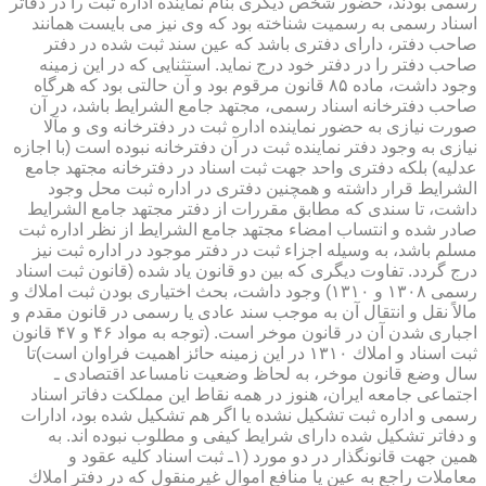
رسمی بودند، حضور شخص دیگری بنام نماینده اداره ثبت را در دفاتر
اسناد رسمی به رسمیت شناخته بود كه وی نیز می بایست همانند
صاحب دفتر، دارای دفتری باشد كه عین سند ثبت شده در دفتر
صاحب دفتر را در دفتر خود درج نماید. استثنایی كه در این زمینه
وجود داشت، ماده ۸۵ قانون مرقوم بود و آن حالتی بود كه هرگاه
صاحب دفترخانه اسناد رسمی، مجتهد جامع الشرایط باشد، در آن
صورت نیازی به حضور نماینده اداره ثبت در دفترخانه وی و مآلا
نیازی به وجود دفتر نماینده ثبت در آن دفترخانه نبوده است (با اجازه
عدلیه) بلكه دفتری واحد جهت ثبت اسناد در دفترخانه مجتهد جامع
الشرایط قرار داشته و همچنین دفتری در اداره ثبت محل وجود
داشت، تا سندی كه مطابق مقررات از دفتر مجتهد جامع الشرایط
صادر شده و انتساب امضاء مجتهد جامع الشرایط از نظر اداره ثبت
مسلم باشد، به وسیله اجزاء ثبت در دفتر موجود در اداره ثبت نیز
درج گردد. تفاوت دیگری كه بین دو قانون یاد شده (قانون ثبت اسناد
رسمی ۱۳۰۸ و ۱۳۱۰) وجود داشت، بحث اختیاری بودن ثبت املاك و
مالاً نقل و انتقال آن به موجب سند عادی یا رسمی در قانون مقدم و
اجباری شدن آن در قانون موخر است. (توجه به مواد ۴۶ و ۴۷ قانون
ثبت اسناد و املاك ۱۳۱۰ در این زمینه حائز اهمیت فراوان است)تا
سال وضع قانون موخر، به لحاظ وضعیت نامساعد اقتصادی ـ
اجتماعی جامعه ایران، هنوز در همه نقاط این مملكت دفاتر اسناد
رسمی و اداره ثبت تشكیل نشده یا اگر هم تشكیل شده بود، ادارات
و دفاتر تشكیل شده دارای شرایط كیفی و مطلوب نبوده اند. به
همین جهت قانونگذار در دو مورد (۱ـ ثبت اسناد كلیه عقود و
معاملات راجع به عین یا منافع اموال غیرمنقول كه در دفتر املاك