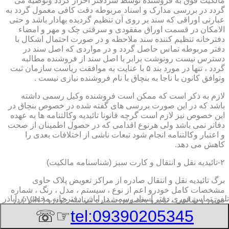
مالکیت فوق به فروشنده توسط سردفتر احراز گردد وتوصیه می
گردد در بررسی مدارک و اسناد مربوطه دقت کافی معمول گردد به
عبارتی اوراقی که سند بر روی آن تنظیم گردیده بهادار باشد و حتی
الامکان در قسمت اوراق مفقودی و سرقتی چک و مهر و امضاء
دفترخانه تنظیم کننده سند ملاحظه و در صورت احتمال اشکال با
دفتر مربوطه تماس حاصل گردد و در مواردی که اصل سند در
دسترس نیست رونوشت برابر با اصل سند از فروشنده مطالبه
گردد ، تنها در مورد بند ۵ با عنایت به موافقت ریاست سازمان ثبت
وتوافق کانون با ناجا به بنچاق با نام فروشنده نیازی نیست .
لازم به ذکر است که ممکن است فروشنده وکیل رسمی داشته
باشد که در این صورت بررسی های گفته شده در خصوص بنچاق در
این خصوص نیز لازم است گرچه قانونا تائیدیه وکالتنامه ها به عهده
دفاتر نمی باشد ولی هرنوع اقدامی که در حصول اطمینان از صحت
و اعتبار وکالتنامه انجام شود تبعات ناشی از اختلافات بعدی را
کاهش می دهد.
۲-تائیدیه نقل و انتقال و کارت سبز (شناسنامه مالکیت)
برگ تائیدیه نقل و انتقال صادره از مراکز تعویض پلاک حاوی
مشخصات کامل خودرو اعم از نوع ، سیستم ، مدل ، رنگ ، شماره
تلفن تماس فوری
دفتر اسناد رسمی در اباذر, دفترخانه,محضر در اباذر
موتور و شاسی ، تیپ و بخصوس شماره شناسه خودرو ( VIN ) در
صدر صفحه و مشخصات فروشنده و خریدار اعم از مشخصات
☞☏
tel:09390205345
سجلی و شماره ملی و کدپستی و آدرس و شماره انتظامی
اختصاصی آنها با قسمت توضیحات برای هریک در قسمت انتهائی و