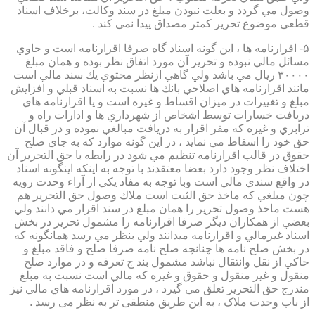
وصول مي گردد و بعلت نبودن مبلغ در سند وكالت، برخلاف اسناد
قطعی موضوع تحریر کمتر مصداق پیدا نمی کند .
۵- اقرارنامه ها ، اين گونه اسناد گاه صرفا اقرارنامه است و حاوي
مسائل مالي نبوده و تحرير آن مورد اتفاق نظر بوده و همان مبلغ
۳۰۰۰۰ ريال مي باشد ولي گاهي ازنظر محتوي يك سند مالي است
مانند اقرارنامه هاي اصلاحي بانك ها نسبت به اسناد قبلي و افزايش
مبلغ و تغييرات در ميزان اقساط و غيره است و يا اقرارنامه هاي
دريافت خسارات توسط اشخاص از شهرداري ها و ادارات راه و
ترابري و غيره كه مقر اقرار به دريافت مبالغي نموده و در قبال آن
حق خود را اسقاط مي نمايد ، در اين گونه موارد كه به جاي صلح
حقوق در قالب اقرارنامه تنظيم مي شود در رابطه با حق التحرير آن
اختلاف نظر وجود دارد بعضا معتقدند با توجه به اينكه اينگونه اسناد
در واقع سندي مالي است وبا توجه به مفاد يكي از آراء وحدت رويه
چون مبلغي كه ماخذ حق الثبت است ملاك وصول حق التحرير هم
هست ماخذ وصول تحرير را همان مبلغ در سند اقرار مي دانند ولي
بعضي از همكاران ديگر صرفا اقرارنامه را مشمول تحرير در بخش
اسناد غيرمالي و اقرارنامه ميدانند ولي بنظر مي رسد همانگونه كه
در بخش صلح نامه ها چنانچه صلح نامه صرفا صلح و فاقد مبلغ و
حاكي از نقل وانتقال نباشد مشمول بند ج تعرفه و در موارد صلح
منقول و غير منقول و حقوق و غيره كه مالي است نسبت به مبلغ
مندرج حق التحرير تعلق مي گيرد ، در مورد اقرارنامه هاي مالي نيز
از باب وحدت ملاک ، به این طریق منطقی تر به نظر می رسد .