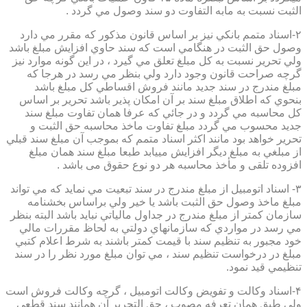
الثبت نسبت به مابه التفاوت دو سند وصول مي گردد .
۲-اسناد متمم بانكي نيز بر اساس قانون مذكور كه مقرر مي دارد
وصول حق الثبت در هنگامي است كه سند حاوي افزايش مبلغ باشد
ولي تحرير نسبت به كل مبلغ تعلق مي گيرد ، در اين گونه موارد نيز
گرچه صراحت قانون وجود دارد ولي بنظر مي رسد در هرجا كه
مبلغ مندرج در سند جديد مانند فروش اقساطي كل مبلغ باشد
بنحوي كه اطلاق مبلغ سند بر آن امكان پذير باشد تحرير بر اساس
كل محاسبه مي گردد و در جائي كه عرفا همان تفاوت مبلغ سند
جديد محسوب مي گردد مبلغ تفاوت ماخذ محاسبه حق الثبت و
تحرير خواهد بود مانند اكثر اسناد متمم كه بموجب آن مبلغ سند قبلي
از مبلغي به مبلغ ديگر افزايش مييابد طبعا مبلغ سند همان مبلغ
افزوده تلقی و مأخذ محاسبه هر دو نوع حقوق می باشد .
۳- اسناد اتومبيل از مبلغ مندرج در سند تبعيت مي نمايد كه مي تواند
مبلغ ماخذ وصول حق الثبت باشد يا خير ولي براساس بخشنامه
سازمان كمتر از مبلغ مندرج در جداول مالياتي نبايد باشد البته بنظر
مي رسد در مواردي كه سازمانهاي دولتي به لحاظ مقررات مالي
خود مجبور به تنظيم سند با قيمت كمتر باشند به شرط اعلام كتبي
مبلغ در درخواست تنظيم سند ، مي توان مبلغ مورد نظر را در سند
تنظيمي قيد نمود.
۴-اسناد وكالت و تفويض وكالت اتومبيل ، گرچه وكالت فروش است
ولي طبق همان تعرفه مصوب ، حق التحرير آن همانند سند قطعي