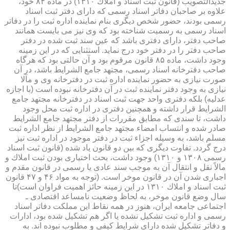
جدیدالتصویب (قانون ثبت اسناد و املاك ۱۳۱۰) در ماده ۸۴ خود،
علاوه بر صاحبان دفاتر اسناد رسمی كه دارای دفتر ثبت اسناد
رسمی بودند، حضور شخص دیگری بنام نماینده اداره ثبت را در دفاتر
اسناد رسمی به رسمیت شناخته بود كه وی نیز می بایست همانند
صاحب دفتر، دارای دفتری باشد كه عین سند ثبت شده در دفتر
صاحب دفتر را در دفتر خود درج نماید. استثنایی كه در این زمینه
وجود داشت، ماده ۸۵ قانون مرقوم بود و آن حالتی بود كه هرگاه
صاحب دفترخانه اسناد رسمی، مجتهد جامع الشرایط باشد، در آن
صورت نیازی به حضور نماینده اداره ثبت در دفترخانه وی و مآلا
نیازی به وجود دفتر نماینده ثبت در آن دفترخانه نبوده است (با اجازه
عدلیه) بلكه دفتری واحد جهت ثبت اسناد در دفترخانه مجتهد جامع
الشرایط قرار داشته و همچنین دفتری در اداره ثبت محل وجود
داشت، تا سندی كه مطابق مقررات از دفتر مجتهد جامع الشرایط
صادر شده و انتساب امضاء مجتهد جامع الشرایط از نظر اداره ثبت
مسلم باشد، به وسیله اجزاء ثبت در دفتر موجود در اداره ثبت نیز
درج گردد. تفاوت دیگری كه بین دو قانون یاد شده (قانون ثبت اسناد
رسمی ۱۳۰۸ و ۱۳۱۰) وجود داشت، بحث اختیاری بودن ثبت املاك و
مالاً نقل و انتقال آن به موجب سند عادی یا رسمی در قانون مقدم و
اجباری شدن آن در قانون موخر است. (توجه به مواد ۴۶ و ۴۷ قانون
ثبت اسناد و املاك ۱۳۱۰ در این زمینه حائز اهمیت فراوان است)تا
سال وضع قانون موخر، به لحاظ وضعیت نامساعد اقتصادی ـ
اجتماعی جامعه ایران، هنوز در همه نقاط این مملكت دفاتر اسناد
رسمی و اداره ثبت تشكیل نشده یا اگر هم تشكیل شده بود، ادارات
و دفاتر تشكیل شده دارای شرایط كیفی و مطلوب نبوده اند. به