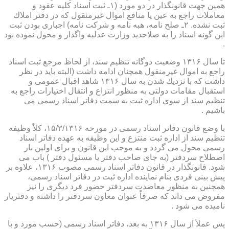
همین جهت قانونگذار در دو مورد (۱ـ ثبت اسناد كلیه عقود و
معاملات راجع به عین یا منافع اموال غیرمنقول كه در دفتر املاك
ثبت نشده. ۲ـ صلح نامه، هبه نامه و شركت نامه) اجباری بودن ثبت
این گونه اسناد را به صلاحدید وزارت عدلیه واگذار و محول نموده بود
.
تا سال ۱۳۱۶ وضعیت دوگانه تنظیم سند، از لحاظ مرجع ثبت اسناد
راجع به اموال غیرمنقول همچنان ادامه داشت (البته باید در نظر
داشت كه با نزدیك شدن به سال ۱۳۱۶ شاهد اقبال عمومی و
استقبال مقامات دولتی به منظور انتزاع و انتقال اختیارات راجع به
تنظیم سند از سوی اداره ثبت به سمت دفاتر اسناد رسمی می
باشیم .
با وضع قانون دفاتر اسناد رسمی در مورخه ۱۵/۳/۱۳۱۶، كلاً وظیفه
تنظیم سند از اداره ثبت منتزع و این وظیفه به عهده دفاتر اسناد
رسمی محول می گردد و به موجب این قانون و برای اولین بار
اصطلاح سردفتر (به جای صاحب دفتر یا مسئول دفتر ) باب می
شود. قانونگذار در قانون دفاتر اسناد رسمی مصوب ۱۳۱۶، علاوه بر
پیش بینی فردی بنام نماینده اداره ثبت در دفاتر اسناد رسمی،
همچنین به منظور معاضدت سردفتر حضور فرد دیگری را نیز
مفروض می داند كه صرفاً عنوان معاون سردفتر را داشته و دفتریار
نامیده می شود .
پس عملاً از سال ۱۳۱۶ به بعد، دفاتر اسناد رسمی (حسب مورد و با