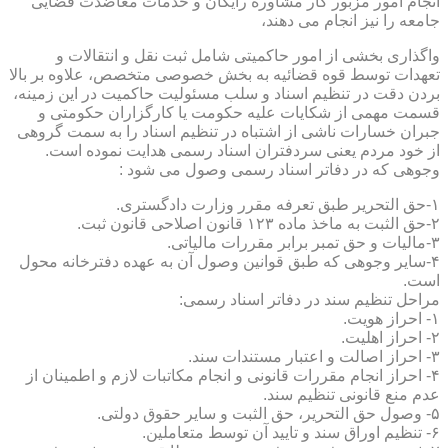
انجام امور مزبور کار مشاوره رایگان و خدمات معاضدت قضایی
جامعه را نیز انجام می دهند،
واگذاری بخشی از امور حاکمیتی شامل ثبت نقل و انتقالات و
تعهدات توسط قوه قضائیه به بخش خصوصی متخصص، علاوه بر بالا
بردن دقت در تنظیم اسناد و سلب مسئولیت حاکمیت در این زمینه،
قسمت مهمی از شکایات علیه حکومت یا کارگزاران حکومتی و
جبران خسارات ناشی از اشتباه در تنظیم اسناد را به سمت گروهی
از خود مردم یعنی سردفتران اسناد رسمی هدایت نموده است.
وجوهی که در دفاتر اسناد رسمی وصول می شود :
۱-حق التحریر طبق تعرفه مقرر وزارت دادگستری.
۲-حق الثبت به ماخذ ماده ۱۲۳ قانون اصلاحی قانون ثبت.
۳-مالیات و حق تمبر برابر مقررات مالیاتی.
۴-سایر وجوهی که طبق قوانین وصول آن به عهده دفترخانه محول
است.
مراحل تنظیم سند در دفاتر اسناد رسمی:
۱- احراز هویت.
۲- احراز اهلیت.
۳- احراز اصالت و اعتبار مستندات سند.
۴- احراز انجام مقررات قانونی و انجام مکاتبات لازم و اطمینان از
عدم منع قانونی تنظیم سند.
۵- وصول حق التحریر، حق الثبت و سایر حقوق دولتی.
۶- تنظیم اوراق سند و تایید آن توسط متعاملین.