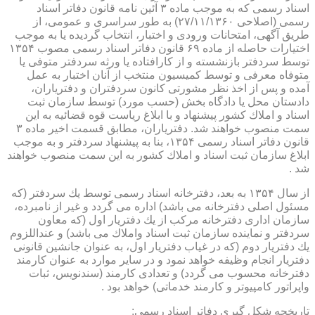
اسناد رسمی كه به موجب ماده ۳ آئین نامه قانون دفاتر اسناد
رسمی (اصلاحی ۲۷/۱۱/۱۳۶۰) به طور سراسری و عمومی، از
طریق آگهی، امتحانات ورودی و اختبار، انتخاب گردیده یا به موجب
اختیارات حاصله از ماده ۶۹ قانون دفاتر اسناد رسمی مصوب ۱۳۵۴
توسط سردفتر بازنشسته و از كارافتاده یا ورثه سردفتر متوفی یا
متوفاه معرفی و توسط كمیسیون منتخب از آنان اختبار به عمل
آمده و پس از اخذ نظر مشورتی كانون سردفتران و دفتریاران،
دادستان محل یا دادگاه بخش (حسب مورد) توسط سازمان ثبت
اسناد و املاك كشور پیشنهاد و با ابلاغ ریاست قوه قضائیه به این
سمت منصوب خواهند شد. دفتریاران، مطابق قسمت اخیر ماده ۳
قانون دفاتر اسناد رسمی ۱۳۵۴، بنا به پیشنهاد سردفتر و به موجب
ابلاغ سازمان ثبت اسناد و املاك كشور به این سمت منصوب خواهند
شد .
از سال ۱۳۵۴ به بعد، دفترخانه اسناد رسمی توسط یك سردفتر (كه
مسئول اصلی دفترخانه می باشد) اداره می گردد و غیر از نامبرده،
سازمان اداری دفترخانه مركب از یك دفتریار اول (كه معاون
سردفتر و نماینده سازمان ثبت اسناد واملاك می باشد) و عنداللزوم
یك دفتریار دوم (كه در غیاب دفتریار اول، به عنوان جانشین قانونی
دفتریار انجام وظیفه خواهد نمود و در سایر موارد به عنوان كارمند
دفترخانه محسوب می گردد) و تعدادی كارمند (سندنویس، ثبات
واپراتور كامپیوتر و كارمند خدماتی) خواهد بود .
تاریخچه شكل گیری دفاتر اسناد رسمی: