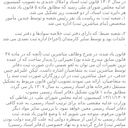
در سال ۱۳۰۲ قانون ثبت اسناد و املاك جدیدی به تصویب كمیسیون
عدلیه مجلس شورای ملی رسید كه مطابق ماده ۵ قانون یاد شده،
هر دایره ثبت اسناد، از دو قسمت زیر تشكیل می شد.
۱ـ شعبه ثبت: به ریاست یك نفر رئیس شعبه و توسط چندین مأمور
متخصص (بنام مباشرین ثبت) اداره می شد
۲ـ شعبه ضبط: كه دارای دفتر ثبت خلاصه سوادها و دفتر ثبت
عایدات بود و توسط سایر كارمندان (اجزاء) اداره ثبت تصدی می شد
.
قانون یاد شده، در شرح وظائف مباشرین ثبت (آنچه كه در ماده ۴۷
قانون سابق مندرج شده بود) تغییراتی را پدیدار ساخت كه از عمده
ترین تغییرات آن می توان به لغو ضمنی دادن صورت ثبت دفاتر
توسط مباشرین ثبت به متقاضیان اشاره داشت. لیكن علیرغم چنین
حذفی، در عمل مباشرین ثبت در آن روزگاران صورت ثبت سند را
به متقاضیان، ارائه می نمودند.تصویب اولین قانون مربوط به تشكیل
مستقل دفترخانه های اسناد رسمی، به سال ۱۳۰۷ باز می گردد.
مطابق ماده ۱ قانون تشكیل دفاتر اسناد رسمی مصوب
۱۳/۱۱/۱۳۰۷ كمیسیون عدلیه مجلس شورای ملی، در نقاطی كه
وزارت عدلیه مقتضی بداند برای ترتیب اسناد رسمی، به عده كافی
دفاتر اسناد رسمی معین خواهد نمود. با بررسی سایر مواد دیگر
قانون مرقوم، متوجه می شویم كه با وضع قانون یاد شده، ثبت
اسناد رسمی به آرامی از سیطره دولتی (به علت كارمند دولت بودن
مباشر ثبت) خارج گردیده و به نهاد خصوصی (دفاتر اسناد رسمی)