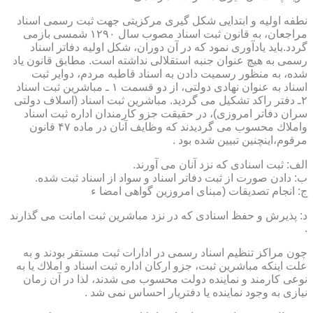
نطفه اولیه و ابتدایی شكل گیری مركزیتی جهت ثبت رسمی اسناد
مراجعان، به قانون ثبت اسناد مصوب سال ۱۲۹۰ شمسی بازمی
گردد.باید یادآوری نمود كه در آن دوران، شكل اولیه دفاتر اسناد
رسمی به هیچ عنوان جنبه استقلالی نداشته است. مطابق قانون یاد
شده، به منظور رسمیت دادن به اسناد قاطبه مردم، دوایر ثبت
اسناد به عنوان نهادی دولتی، از دو قسمت ۱ ـ مباشرین ثبت اسناد
۲ـ دفتر راكد تشكیل می گردید. مباشرین ثبت اسناد (اسلاف دولتی
سران دفاتر امروزی)، در حقیقت جزو كارمندان اداره ثبت اسناد
واملاك محسوب می گردیدند كه وظایف آنان در ماده ۴۷ قانون
مرقوم،اینچنین تبیین شده بود .
الف: ثبت اسنادی كه نزد آنان می آورند.
ب: دادن صورت از ثبت دفاتر اسناد و سواد از اسناد ثبت شده.
ج: انجام تصدیقات (مبنای امروزین گواهی امضا ء
د: پذیرش و حفظ اسنادی كه در نزد مباشرین ثبت امانت می گذارند
.
چون مراكز تنظیم اسناد رسمی در ادارات ثبت مستقر بودند و به
علت اینكه مباشرین ثبت، جزو اركان اداره ثبت اسناد و املاك یا به
نوعی كارمند و نماینده دولت محسوب می شدند، لذا در آن زمان
نیازی به وجود نماینده یا دفتریار احساس نمی شد .