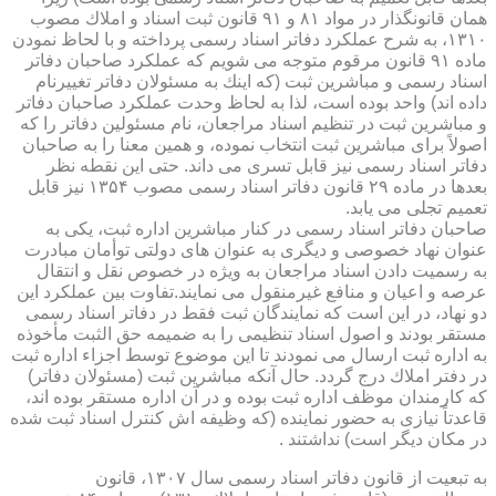
همان قانونگذار در مواد ۸۱ و ۹۱ قانون ثبت اسناد و املاك مصوب
۱۳۱۰، به شرح عملكرد دفاتر اسناد رسمی پرداخته و با لحاظ نمودن
ماده ۹۱ قانون مرقوم متوجه می شویم كه عملكرد صاحبان دفاتر
اسناد رسمی و مباشرین ثبت (كه اینك به مسئولان دفاتر تغییرنام
داده اند) واحد بوده است، لذا به لحاظ وحدت عملكرد صاحبان دفاتر
و مباشرین ثبت در تنظیم اسناد مراجعان، نام مسئولین دفاتر را كه
اصولاً برای مباشرین ثبت انتخاب نموده، و همین معنا را به صاحبان
دفاتر اسناد رسمی نیز قابل تسری می داند. حتی این نقطه نظر
بعدها در ماده ۲۹ قانون دفاتر اسناد رسمی مصوب ۱۳۵۴ نیز قابل
تعمیم تجلی می یابد.
صاحبان دفاتر اسناد رسمی در كنار مباشرین اداره ثبت، یكی به
عنوان نهاد خصوصی و دیگری به عنوان های دولتی توأمان مبادرت
به رسمیت دادن اسناد مراجعان به ویژه در خصوص نقل و انتقال
عرصه و اعیان و منافع غیرمنقول می نمایند.تفاوت بین عملكرد این
دو نهاد، در این است كه نمایندگان ثبت فقط در دفاتر اسناد رسمی
مستقر بودند و اصول اسناد تنظیمی را به ضمیمه حق الثبت مأخوذه
به اداره ثبت ارسال می نمودند تا این موضوع توسط اجزاء اداره ثبت
در دفتر املاك درج گردد. حال آنكه مباشرین ثبت (مسئولان دفاتر)
كه كارمندان موظف اداره ثبت بوده و در آن اداره مستقر بوده اند،
قاعدتاً نیازی به حضور نماینده (كه وظیفه اش كنترل اسناد ثبت شده
در مكان دیگر است) نداشتند .
به تبعیت از قانون دفاتر اسناد رسمی سال ۱۳۰۷، قانون