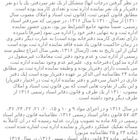
در نظر گرفتن درجات آنها) متشكل از یك نفر سردفتر، یك یا دو نفر
دفتریار و یك نفر نماینده اداره ثبت و تعدادی كارمند بوده است.
مطابق قانون كنونی ثبت، (قانون ثبت اسناد و املاك مصوب سال
۱۳۱۰) از سال ۱۳۱۰ تا سال ۱۳۱۶، در صورتی كه سردفتر اسناد
رسمی، ضمناً مجتهد جامع الشرایط نیز بود، بدون حضور نماینده
اداره ثبت و به تنهایی دفتر خود را اداره می نمود (صرفاً نامبرده
دارای تعدادی كارمند دفترخانه بوده است) به عبارت دیگر دفتر وی
در زمان حاكمیت قانون یاد شده فاقد نماینده اداره ثبت بوده است
لیكن از این تاریخ به بعد، (ازسال ۱۳۱۶، یعنی سال انتزاع تنظیم سند
رسمی از اداره ثبت و عدم وجود دفتر ثبت معاملات غیرمنقول در
اداره مذكور) دفترخانه وی، علیرغم عدم وجود نماینده اداره ثبت،
می بایست دارای دفتریار بوده و وظیفه نماینده اداره ثبت نیز مطابق
ماده ۲۴ نظامنامه آتی الذكر بر عهده دفتریار بوده است (یك دفتر
جاری در اختیار سردفتر و دفتر نماینده اداره ثبت در اختیار دفتریار)
و این یكی از تفاوت هایی است كه بین قانون ثبت اسناد و املاك
مصوب ۱۳۱۰ از یك طرف و قانون دفاتر اسناد رسمی ۱۳۱۶ از
طرف دیگر وجود داشته است .
در سال ۱۳۱۶ و در اجرای مواد ۹ و ۱۰ و ۱۵، ۲۰، ۲۱، ۲۲، ۲۴، ۳۶،
۵۳، ۵۷ قانون دفاتر اسناد رسمی ۱۳۱۶، نظامنامه قانون دفاتر اسناد
رسمی در ۸۵ ماده به تصویب وزارت عدلیه رسیده كه در آن كاملاً به
مسأله تفكیك عملكرد دفتریار و نماینده اداره ثبت اشاره شده است.
(ماده ۲۴ و ۲۵ نظامنامه مزبور)
براساس ماده ۴۷ قانون دفاتر اسناد رسمی ۱۳۱۶، در سال ۱۳۱۷