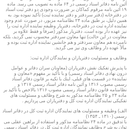
آئین نامه دفاتر اسناد رسمی در ۶۴ ماده به تصویب می رسد. ماده
۱۹ آئین نامه مرقوم كماكان بر ضرورت وجودی دو دفتر ثبت اسناد
در دفترخانه (دفتر سردفتر و دفتر نماینده ثبت) تأكید نموده بود. به
همین دلیل، بر طبق ماده ۲۴ نظامنامه مزبور، در صورت عدم وجود
نماینده اداره ثبت در دفترخانه، دفتریار وظیفه نماینده اداره ثبت را
نیز عهده دار بوده است. دفتریار مذكور (صرفاً و فقط علاوه بر
معاونت در این حالت) تنها معاون سردفتر محسوب نمی گردید، بلكه
نامبرده هم معاون سردفتر و هم جانشین نماینده اداره ثبت بوده و
مآلاً عهده دار وظائف وی نیز می گردید.
وظایف و مسئولیت دفتریاران و نمایندگان اداره ثبت:
با پذیرش تفكیك نقش دفتریاران (معاونان سران دفاتر و عوامل
درون نهادی دفاتر اسناد رسمی) و با تأكید بر مفهوم «معاون و
نماینده» در قسمت های قبلی، اینك با تكیه بر قانون دفاتر اسناد
رسمی مصوب ۱۳۱۶ و آئین نامه دفاتر اسناد رسمی ۱۳۱۷ و
نظامنامه قانون دفاتر اسناد رسمی مصوب ۱۳۱۶ بالاخص با تأكید بر
ماده ۲۴ و ۲۵ نظامنامه مذكور به شرح وظائف و مسئولیت های
تفكیكی نمایندگان اداره ثبت كل و دفتریاران می پردازیم .
الف) وظیفه و مسئولیت های نمایندگان اداره ثبت كل در دفاتر اسناد
رسمی (۱۳۱۰ ـ ۱۳۵۴)
با تدقیق در ماده ۲۴ نظامنامه مذكور و استفاده از براهین عقلی می
توان به شرح وظایف نمایندگان اداره ثبت كل در دفاتر اسناد رسمی