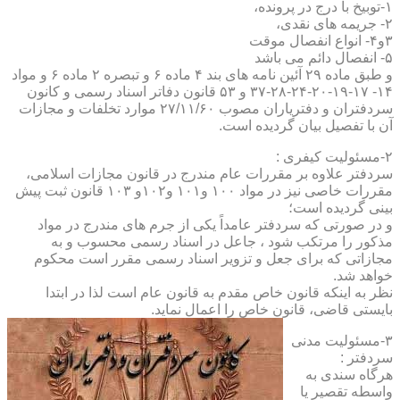
۱-توبیخ با درج در پرونده،
۲- جریمه های نقدی،
۳و۴- انواع انفصال موقت
۵- انفصال دائم می باشد
و طبق ماده ۲۹ آئین نامه های بند ۴ ماده ۶ و تبصره ۲ ماده ۶ و مواد
۱۴- ۱۷-۱۹-۲۰-۲۴-۲۸-۳۷ و ۵۳ قانون دفاتر اسناد رسمی و کانون
سردفتران و دفتریاران مصوب ۲۷/۱۱/۶۰ موارد تخلفات و مجازات
آن با تفصیل بیان گردیده است.
۲-مسئولیت کیفری :
سردفتر علاوه بر مقررات عام مندرج در قانون مجازات اسلامی،
مقررات خاصی نیز در مواد ۱۰۰ و۱۰۱ و۱۰۲و ۱۰۳ قانون ثبت پیش
بینی گردیده است؛
و در صورتی که سردفتر عامداً یکی از جرم های مندرج در مواد
مذکور را مرتکب شود ، جاعل در اسناد رسمی محسوب و به
مجازاتی که برای جعل و تزویر اسناد رسمی مقرر است محکوم
خواهد شد.
نظر به اینکه قانون خاص مقدم به قانون عام است لذا در ابتدا
بایستی قاضی، قانون خاص را اعمال نماید.
۳-مسئولیت مدنی
سردفتر :
هرگاه سندی به
واسطه تقصیر یا