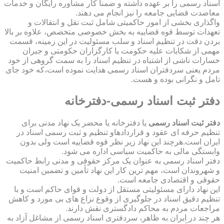
اسناد رسمی را بر عهده داشته و ضمناً کار مشاوره رایگان و خدمات
معاضدت قضایی جامعه را نیز انجام می دهند.
واگذاری بخشی از امور حاکمیتی شامل ثبت نقل و انتقالات و
تعهدات توسط قوه قضاییه به بخش خصوصی متخصص، علاوه بر بالا
بردن دقت در تنظیم اسناد و سلب مسئولیت در این زمینه، قسمت
مهمی از شکایات علیه حکومت یا کارگزاران حکومتی و جبران
خسارات ناشی از اشتباه در تنظیم اسناد را به سمت گروهی از خود
مردم یعنی سردفتران اسناد رسمی هدایت نموده است،که خود جای
تامل و نگرانی بوده و هست.
دفتر ثبت اسناد رسمی-دفترخانه
دفتر ثبت اسناد رسمی
یا دفترخانه یا محضر یک نهاد مدنی برای
تنظیم حرفه ای عقود و قراردادهاو تنظیم و ثبت رسمی اسناد در
ایران است.هرچند این نهاد زیر نظر قوه قضاییه است ولی بدون
وابستگی مالی به حاکمیت سیاسی اداره می شود.
دفتر اسناد رسمی به عنوان یک مرکز حقوقی و مدنی رابط حاکمیت
و شهروندان است، مهم ترین کار این نهاد تأمین و تضمین امنیت
حقوقی و اقتصادی جامعه است.
این نهاد دارای مسئولیتی مستقل از دولت و قوای حاکم است و با
تنظیم دقیق اسناد در جلوگیری از وقوع نزاع های بی مورد و کاهش
مراجعات مردم به محاکم دادگستری نقش دارند.
هر چند در ایران به ظاهر، سردفتری اسناد رسمی از مشاغل آزاد به