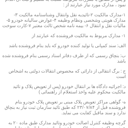
نمود ، مدارک مورد نیاز عبارتند از :
۱-مدارک مالکیت ۲-تائیدیه نقل وانتقال وشناسنامه مالکیت ۳-
مدارک هویتی وشخصی ونظام وظیفه ۴-عوارض سالیانه خودرو ۵-
مالیات نقل و انتقال ۶- بیمه نامه شخص ثالث معتبر ۷-کارت سوخت
۱- مدارک مربوط به مالکیت فروشنده که عبارتند از
الف: سند کمپانی یا تولید کننده خودرو که باید بنام فروشنده باشد
ب: بنچاق رسمی که از طرف دفاتر اسناد رسمی بنام فروشنده شده
باشد
ج : برگ انتقالی از دارائی که مخصوص انتقالات دولتی به اشخاص
است
د: اجرائیه دادگاه ها بر انتقال خودرو (پس از تعویض پلاک و تائید
مالکیت محکوم علیه واخذ استعلام از راهنمائی )
ه- گواهی مراکز تعویض پلاک مبنی بر تعویض پلاک خودرو بنام
فروشنده قبل از ۲۳/۰۷/۸۴ که طبق تائید سازمان ثبت نیاز به بنچاق
ندارد و سند ماقبل کفایت می نماید.
گرچه وظیفه کنترل اصالت خودرو وتائید مدارک طبق ماده ۲۰ به