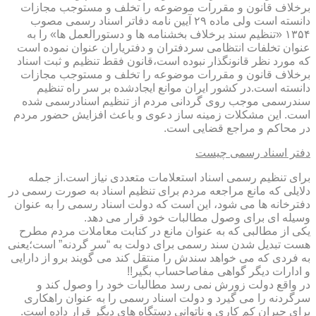
برخلاف قانون و مقررات موضوعه را تخلف و مستوجب مجازات
دانسته است ولی ماده ۲۹ آیین نامه دفاتر اسناد رسمی مصوب
۱۳۵۴ «تنظیم سند برخلاف بخشنامه ها و دستورالعمل ها» را به
عنوان تخلفات انتظامی سردفتران و دفتریاران عنوان نموده است
که مورد نظر قانونگذار نبوده است،قانون فقط تنظیم و ثبت اسناد
برخلاف قانون و مقررات موضوعه را تخلف و مستوجب مجازات
دانسته است.در کشور ایران موانع ایجادشده بر سر راه تنظیم
سندرسمی موجب روی گردانی مردم از تنظیم اسنادرسمی شده
است. این مشکلات زمینه ساز دعوی و باعث افزایش حضور مردم
در محاکم و مراجع قضایی است.
دفتر اسناد رسمی چیست
برای تنظیم رسمی اسناد استعلامات متعددی نیاز است.از جمله
دلایلی که مانع مراجعه مردم برای تنظیم اسناد به صورت رسمی در
دفترخانه ها می شود، این است که دولت اسناد رسمی را به عنوان
وسیله ای برای وصول مطالبات خود قرار می دهد.
یکی از مطالبی که به عنوان مانع در کتابت معاملات مردم مطرح
هست تبدیل شدن سند رسمی برای دولت به “سر گردنه” است؛یعنی
به فردی که می خواهد سندش را منتقل کند می گویند برو از دارایی
و ادارات دیگر گواهی مفاصاحساب بگیر!!
در واقع دولت زورش نمی رسد مطالبات خود را وصول کند و
سرگردنه را می گیرد و دولت اسناد رسمی را به عنوان راهکاری
برای جبران کم کاری و ناتوانی دستگاه های دیگر قرار داده است.