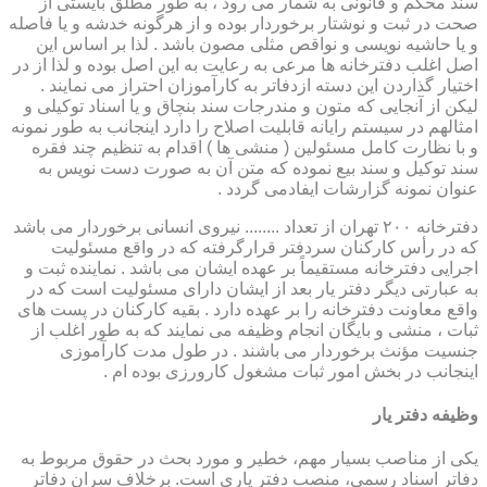
سند محکم و قانونی به شمار می رود ، به طور مطلق بایستی از
صحت در ثبت و نوشتار برخوردار بوده و از هرگونه خدشه و یا فاصله
و یا حاشیه نویسی و نواقص مثلی مصون باشد . لذا بر اساس این
اصل اغلب دفترخانه ها مرعی به رعایت به این اصل بوده و لذا از در
اختیار گذاردن این دسته ازدفاتر به کارآموزان احتراز می نمایند .
لیکن از آنجایی که متون و مندرجات سند بنچاق و یا اسناد توکیلی و
امثالهم در سیستم رایانه قابلیت اصلاح را دارد اینجانب به طور نمونه
و با نظارت کامل مسئولین ( منشی ها ) اقدام به تنظیم چند فقره
سند توکیل و سند بیع نموده که متن آن به صورت دست نویس به
عنوان نمونه گزارشات ایفادمی گردد .
دفترخانه ۲۰۰ تهران از تعداد ........ نیروی انسانی برخوردار می باشد
که در رأس کارکنان سردفتر قرارگرفته که در واقع مسئولیت
اجرایی دفترخانه مستقیماً بر عهده ایشان می باشد . نماینده ثبت و
به عبارتی دیگر دفتر یار بعد از ایشان دارای مسئولیت است که در
واقع معاونت دفترخانه را بر عهده دارد . بقیه کارکنان در پست های
ثبات ، منشی و بایگان انجام وظیفه می نمایند که به طور اغلب از
جنسیت مؤنث برخوردار می باشند . در طول مدت کارآموزی
اینجانب در بخش امور ثبات مشغول کارورزی بوده ام .
وظیفه دفتر یار
یكی از مناصب بسیار مهم، خطیر و مورد بحث در حقوق مربوط به
دفاتر اسناد رسمی، منصب دفتر یاری است. برخلاف سران دفاتر