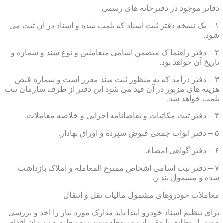
دفاتر موجود در دفترخانه های رسمی
۱ – یک نسخه دفتر ثبت اسناد که پلمپ شده و اسناد در آن ثبت می
شود.
۲ – دفتر راهنما ک متضمن اسامی متعاملین و نوع سند و شماره و
تاریخ آن خواهد بود.
۳ – دفتر درآمد که به منظور ثبت سند مقرر است و شماره قبض
هزینه های مزبور در آن قید می شود این دفتر از طرف سازمان ثبت
پلمپ خواهد شد.
۴ – دفتر ثبت مکاتبات و تقاضانامه اجرایی و خلاصه معاملات.
۵ – دفتر ابواب جمعی قبوض سپرده و اوراق بهادار.
۶ – دفتر گواهی امضاء.
۷ – دفتر ثبت اسامی اشخاص ممنوع المعامله و املاک بازداشت
شده و مشمول بند ز.
معاملات خودروهای مشمول مالیات نقل و انتقال
برای تنظیم اسناد خودرو ابتدا باید مدارک مورد نیاز را اخذ و بررسی
و پس از تطابق با مقررات مربوطه نسبت به تنظیم و ثبت ان اقدام