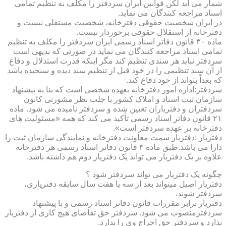
شمار می آید لکن قوانین ایران سردفتر را مکلف به تنظیم تمامی
اسناد مراجعه کنندگان می نماید.
در ایران شخصیت حقوقی دفترخانه، شخصیت مستقلی نیست و
دفترخانه از استقلال حقوقی برخوردار نیست.
ماده ۳۰ قانون دفاتر اسناد رسمی ایران سردفتر را مکلف به تنظیم
تمامی اسناد مراجعه کنندگان می نماید در صورتی که بدیهی است
سردفتر نباید هر سندی تنظیم کند مگر اینکه قدرت استدلال و دفاع
از آن سند تنظیمی را در خود قبل از تنظیم سند دیده و سنجیده باشد
که بعداً بتواند از خود دفاع کند.
سردفتر:اداره امور دفترخانه بعهده شخصی است که بنا به پیشنهاد
سازمان ثبت اسناد و املاک کشور با جلب نظر مشورتی کانون
سردفتران و دفتریاران تعیین شده و سردفتر نامیده می شود. ماده
۲۱ قانون دفاتر اسناد رسمی تأکید می کند که همه «مسئولیت های
دفترخانه بر عهده سردفتر است».
دفتریار :دفتریار سمت معاونت دفترخانه و نمایندگی سازمان ثبت را
دارا می باشد.طبق ماده ۳ قانون دفاتر اسناد رسمی هر دفترخانه
علاوه بر یک دفتریار می تواند یک دفتریار دوم هم داشته باشد.
چگونه یک دفتریار می تواند سردفتر شود ؟
دفتریار اصیل میتواند بعد از سه یا هفت سال سابقه دفتریاری،
سردفتر شوند.
دفتریار برابر مقررات قانون دفاتر اسناد رسمی و با پیشنهاد
سردفترمنصوب می شود. سردفتر حق تقاضای هیچ کاری از دفتریار
ندارد و سردفتر حق اخراج وی را ندارد.