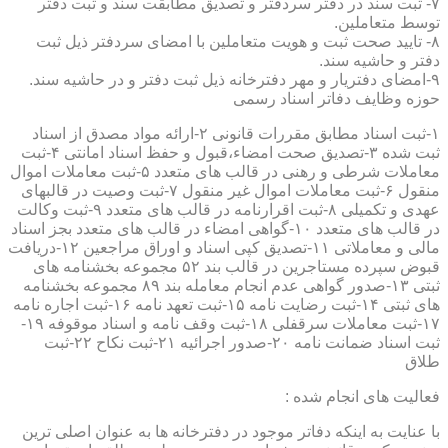
۷- ثبت سند در دفتر سردفتر و تصدیق مطابقت سند و ثبت دفتر
توسط متعاملین.
۸- تایید صحت ثبت و هویت متعاملین با امضای سردفتر ذیل ثبت
دفتر و حاشیه سند.
۹-امضای دفتریار و مهر دفترخانه ذیل ثبت دفتر و در حاشیه سند.
حوزه وظایف دفاتر اسناد رسمی
۱-ثبت اسناد مطابق مقررات قانونی ۲-ارائه مواد مصدق از اسناد
ثبت شده ۳-تصدیق صحت امضاء،قبول و حفظ اسناد امانتی ۴-ثبت
معاملات شرطی و رهنی در قالب های متعدد ۵-ثبت معاملات اموال
منقول ۶-ثبت معاملات اموال غیر منقول ۷-ثبت وصیت در قالبهای
عهدی و تکمیلی ۸-ثبت اقرارنامه در قالب های متعدد ۹-ثبت وکالت
در قالب های متعدد ۱۰-گواهی امضاء در قالب های متعدد بجز اسناد
مالی و معاملاتی ۱۱-تصدیق کپی اسناد و اوراق مراجعین ۱۲-دریافت
قبوض سپرده مستاجرین در قالب بند ۵۲ مجموعه بخشنامه های
ثبتی ۱۳-صدور گواهی عدم انجام معامله بند ۸۹ مجموعه بخشنامه
های ثبتی ۱۴-ثبت رضایت نامه ۱۵-ثبت تعهد نامه ۱۶-ثبت اجاره نامه
۱۷-ثبت معاملات سرقفلی ۱۸-ثبت وقف نامه و اسناد موقوفه ۱۹-
ثبت اسناد ضمانت نامه ۲۰-صدور اجرائیه ۲۱-ثبت نکاح ۲۲-ثبت
طلاق
فعالیت های انجام شده :
با عنایت به اینکه دفاتر موجود در دفترخانه ها به عنوان اصلی ترین