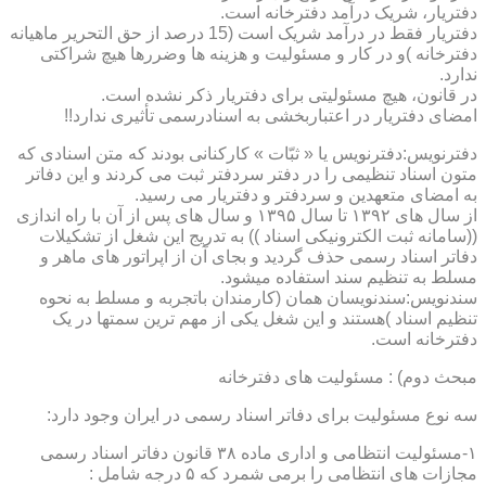
دفتریار، شریک درآمد دفترخانه است.
دفتریار فقط در درآمد شریک است (15 درصد از حق التحریر ماهیانه
دفترخانه )و در کار و مسئولیت و هزینه ها وضررها هیچ شراکتی
ندارد.
در قانون، هیچ مسئولیتی برای دفتریار ذکر نشده است.
امضای دفتریار در اعتباربخشی به اسنادرسمی تأثیری ندارد!!
دفترنویس:دفترنویس یا « ثبّات » کارکنانی بودند که متن اسنادی که
متون اسناد تنظیمی را در دفتر سردفتر ثبت می کردند و این دفاتر
به امضای متعهدین و سردفتر و دفتریار می رسید.
از سال های ۱۳۹۲ تا سال ۱۳۹۵ و سال های پس از آن با راه اندازی
((سامانه ثبت الکترونیکی اسناد )) به تدریج این شغل از تشکیلات
دفاتر اسناد رسمی حذف گردید و بجای آن از اپراتور های ماهر و
مسلط به تنظیم سند استفاده میشود.
سندنویس:سندنویسان همان (کارمندان باتجربه و مسلط به نحوه
تنظیم اسناد )هستند و این شغل یکی از مهم ترین سمتها در یک
دفترخانه است.
مبحث دوم) : مسئولیت های دفترخانه
سه نوع مسئولیت برای دفاتر اسناد رسمی در ایران وجود دارد:
۱-مسئولیت انتظامی و اداری ماده ۳۸ قانون دفاتر اسناد رسمی
مجازات های انتظامی را برمی شمرد که ۵ درجه شامل :