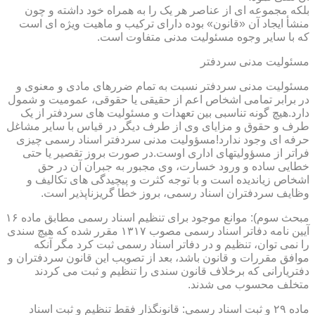
بلکه مجموعه ای از عناصر هر یک را به همراه خود داشته و چون
منشأ ایجاد آن «قانون» بوده دارای ترکیب و ماهیت ویژه ای است
که با سایر وجوه مسئولیت مدنی متفاوت است.
مسئولیت مدنی سردفتر
مسئولیت مدنی سردفتر نسبت به تمام ضررهای مادی و معنوی و
در برابر تمامی اشخاص اعم از حقیقی یا حقوقی، عمومیت و شمول
دارد.هیچ گونه تناسبی بین تعهدات و مسئولیت های سردفتر از یک
طرف و حقوق و مزایای وی از طرف دیگر در قیاس با سایر مشاغل
حرفه ای وجود ندارد!مسؤولیت مدنی سردفتر اسناد رسمی چیزی
فراتر از مسؤولیتهای اداری اوست.در صورت بروز تقصیر یا حتی
خطایی ساده و ورود خسارت، وی مجبور به جبران آن در حق
اشخاص زیاندیده است و با توجه کثرت و پیچیدگی های تکالیف و
وظایف سردفتران اسناد رسمی، بروز خطا گریزناپذیر است.
مبحث سوم): موانع موجود برای تنظیم اسناد رسمی مطابق ماده ۱۶
آیین نامه دفاتر اسناد رسمی مصوب ۱۳۱۷ مقرر شده که هیچ سندی
را نمی توان، تنظیم و در دفاتر اسناد رسمی ثبت کرد مگر آنکه
موافق مقررات و قانون باشد، بعد از تصویب این قانون سردفتران و
دفتریارانی که برخلاف قانون سندی را تنظیم و ثبت می کردند
متخلف محسوب می شدند.
ماده ۲۹ و ثبت اسناد رسمی: قانونگذار فقط تنظیم و ثبت اسناد