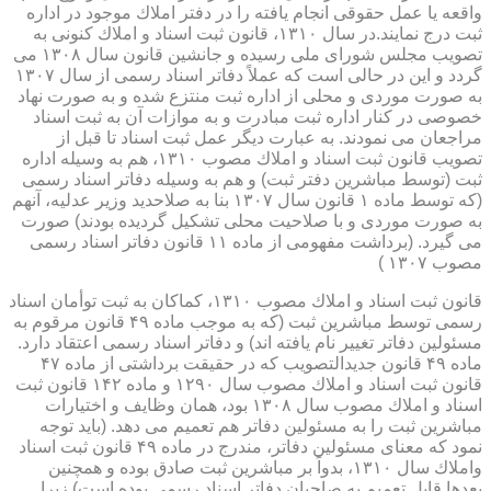
واقعه یا عمل حقوقی انجام یافته را در دفتر املاك موجود در اداره
ثبت درج نمایند.در سال ۱۳۱۰، قانون ثبت اسناد و املاك كنونی به
تصویب مجلس شورای ملی رسیده و جانشین قانون سال ۱۳۰۸ می
گردد و این در حالی است كه عملاً دفاتر اسناد رسمی از سال ۱۳۰۷
به صورت موردی و محلی از اداره ثبت منتزع شده و به صورت نهاد
خصوصی در كنار اداره ثبت مبادرت و به موازات آن به ثبت اسناد
مراجعان می نمودند. به عبارت دیگر عمل ثبت اسناد تا قبل از
تصویب قانون ثبت اسناد و املاك مصوب ۱۳۱۰، هم به وسیله اداره
ثبت (توسط مباشرین دفتر ثبت) و هم به وسیله دفاتر اسناد رسمی
(كه توسط ماده ۱ قانون سال ۱۳۰۷ بنا به صلاحدید وزیر عدلیه، آنهم
به صورت موردی و با صلاحیت محلی تشكیل گردیده بودند) صورت
می گیرد. (برداشت مفهومی از ماده ۱۱ قانون دفاتر اسناد رسمی
مصوب ۱۳۰۷ )
قانون ثبت اسناد و املاك مصوب ۱۳۱۰، كماكان به ثبت توأمان اسناد
رسمی توسط مباشرین ثبت (كه به موجب ماده ۴۹ قانون مرقوم به
مسئولین دفاتر تغییر نام یافته اند) و دفاتر اسناد رسمی اعتقاد دارد.
ماده ۴۹ قانون جدیدالتصویب كه در حقیقت برداشتی از ماده ۴۷
قانون ثبت اسناد و املاك مصوب سال ۱۲۹۰ و ماده ۱۴۲ قانون ثبت
اسناد و املاك مصوب سال ۱۳۰۸ بود، همان وظایف و اختیارات
مباشرین ثبت را به مسئولین دفاتر هم تعمیم می دهد. (باید توجه
نمود كه معنای مسئولین دفاتر، مندرج در ماده ۴۹ قانون ثبت اسناد
واملاك سال ۱۳۱۰، بدواً بر مباشرین ثبت صادق بوده و همچنین
بعدها قابل تعمیم به صاحبان دفاتر اسناد رسمی بوده است) زیرا