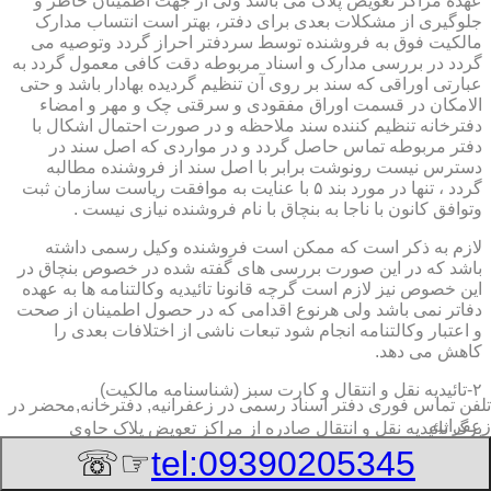
عهده مراکز تعویض پلاک می باشد ولی از جهت اطمینان خاطر و
جلوگیری از مشکلات بعدی برای دفتر، بهتر است انتساب مدارک
مالکیت فوق به فروشنده توسط سردفتر احراز گردد وتوصیه می
گردد در بررسی مدارک و اسناد مربوطه دقت کافی معمول گردد به
عبارتی اوراقی که سند بر روی آن تنظیم گردیده بهادار باشد و حتی
الامکان در قسمت اوراق مفقودی و سرقتی چک و مهر و امضاء
دفترخانه تنظیم کننده سند ملاحظه و در صورت احتمال اشکال با
دفتر مربوطه تماس حاصل گردد و در مواردی که اصل سند در
دسترس نیست رونوشت برابر با اصل سند از فروشنده مطالبه
گردد ، تنها در مورد بند ۵ با عنایت به موافقت ریاست سازمان ثبت
وتوافق کانون با ناجا به بنچاق با نام فروشنده نیازی نیست .
لازم به ذکر است که ممکن است فروشنده وکیل رسمی داشته
باشد که در این صورت بررسی های گفته شده در خصوص بنچاق در
این خصوص نیز لازم است گرچه قانونا تائیدیه وکالتنامه ها به عهده
دفاتر نمی باشد ولی هرنوع اقدامی که در حصول اطمینان از صحت
و اعتبار وکالتنامه انجام شود تبعات ناشی از اختلافات بعدی را
کاهش می دهد.
۲-تائیدیه نقل و انتقال و کارت سبز (شناسنامه مالکیت)
تلفن تماس فوری
دفتر اسناد رسمی در زعفرانیه, دفترخانه,محضر در
زعفرانیه
برگ تائیدیه نقل و انتقال صادره از مراکز تعویض پلاک حاوی
مشخصات کامل خودرو اعم از نوع ، سیستم ، مدل ، رنگ ، شماره
☞☏
tel:09390205345
موتور و شاسی ، تیپ و بخصوس شماره شناسه خودرو ( VIN ) در
صدر صفحه و مشخصات فروشنده و خریدار اعم از مشخصات