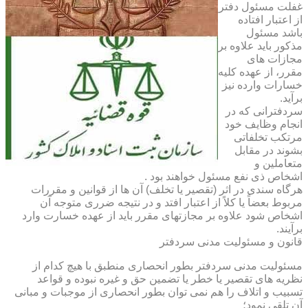
غفلت مسئول دفتر
از اعتبار افتاده
باشد مسئول
مذکور باید علاوه بر
مجازات های
مقرر، از عهده کلیه
خسارات وارده نیز
برآید.
سردفترانی که در
انجام وظایف خود
مرتکب تخلفاتی
بشوند در مقابل
متعاملین و
اشخاص ذی نفع مسئول خواهند بود .
هرگاه سندی در اثر (تقصیر یا تخلف) آن ها از قوانین و مقررات
مربوط بعضاً یا کلاً از اعتبار افتد و در نتیجه ضرری متوجه آن
اشخاص شود علاوه بر مجازتهای مقرر باید از عهده خسارت وارد
برآیند.
قانون و مسئولیت مدنی سردفتر
مسئولیت مدنی سردفتر بطور انحصاری منطبق با هیچ کدام از
نظریه های تقصیر یا خطر یا تضمین حق و غیره نبوده و قواعد
تسبیب و اتلاف را هم نمی توان بطور انحصاری از موجبات و مبانی
آن تلقی نمود؛