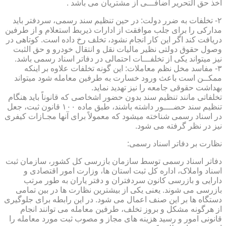
اخذ حق التحریر اضافـــی از مشتریان می باشد .
۲- تخلفات به ضرر دولت: در حین تنظیم سند رسمی، سردفتر باید
مدارکی را برای جلب موافقت از ادارات ذیربط استعلام و از طرفین
دریافت کند اگر این کار انجام نشود، تخلف رخ داده است. کوتاهی در
وصول حقوق دولتی نظیر مالیات نقل و انتقال خودرو و حق الثبت
نیز میتواند یکی از تخلفـــات احتمالی در دفاتر اسناد رسمی باشد.
۳- مفاسد مخل نظم معاملات: این گونه تخلفات علاوه بر اینکه
ممکــن است باعث ورود خسارت به طرفین معامله شود میتواند
بهداشت حقوقی جامعه را نیز تهدید نماید.
تخلفاتی مانند تنظیم سند بدون حضور اشخاصی که قانوناً باید هنگام
تنظیم سند حضــــور داشته باشند، طبق ماده ۱۰۰ قانون ثبت، جعل
در اسناد رسمی شناخته میشود که معمولاً برای آنها مجـازات کیفری
نیز در نظر گرفته می شود.
نظارت بر دفاتر اسناد رسمی:
دفاتر اسناد رسمی توسط سازمان بازرسی کل کشور، سازمان ثبت
اسناد واملاک، اداره کل ثبت استان ها، وزارت امور اقتصادی و
دارایی و بازرسی کانون سردفتران و دفتر یاران به طور مرتب
بازرسی می شوند. یعنی یکی از بیشترین نظارت ها در بین تمامی
دستگاه ها بر این صنف اعمال می شود. در این رابطه برای جلوگیری
از هرگونه مشکل و بروز تخلف، طرفین معامله می توانند انجام
قانونی امور و رسید هزینه های مجاز و مصوب ثبت مورد معامله را