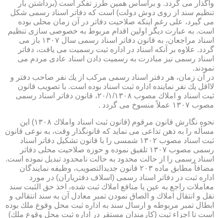
واگذار می گردد. و براساس همین طرز تفكر است (برداشتن بار
تنظیم سند از روی دوش دولت) است كه دفاتر اسناد رسمی شكل
می گیرد، علی رغم اینكه صلاحیت دفاتر در آن زمان محلی بوده
است. به عبارت دیگر اولین اقدام مربوط به خصوصی سازی تنظیم
اسناد مراجعان، به قانون دفاتر اسناد رسمی سال ۱۳۰۷ باز می
گردد. علاوه بر آنكه اسناد در اداره ثبت رسمیت می یافت، دفاتر
اسناد رسمی نیز مبادرت به رسمیت دادن اسناد عادی مردم می
نمودند.
در آن زمان، هر دفتر اسناد رسمی مركب از یك نفر صاحب دفتر و
لااقل یك نفر نماینده اداره ثبت اسناد بوده است. با تصویب قانون
ثبت اسناد و املاك مصوب ۲۰/۱/۱۳۰۸، قانون دفاتر اسناد رسمی
مصوب ۱۳۰۷ عملاً منسوخ می گردد .
نحوه نگارش قانون مرقوم (قانون ثبت اسناد واملاك ۱۳۰۸) این
مسأله را به ذهن تداعی می نماید كه قانونگذار وقت، به نوعی قانون
ثبت اسناد مصوب ۱۳۰۲ شمسی را با قانون تشكیل دفاتر اسناد
رسمی مصوب ۱۳۰۷ تلفیق نموده و حوزه صلاحیت محلی دفاتر
اسناد رسمی را از حالت محدود به حالت نامحدود تبدیل نموده است.
مضافاً مطابق ماده ۲۰۳ قانون جدیدالتصویب، وظیفه نمایندگان
اداره ثبت در دفاتر اسناد رسمی (اسلاف دفتریاران) در مورد
معاملات راجع به عین یا منافع املاك ثبت شده، اخذ حق الثبت سند
نقل و انتقال املاك و الصاق نمودن تمبر معادل آن به سند انتقالی و
ابطال تمبر مربوطه و ارسال سند به اداره ثبت محل وقوع ملك بوده
است تا اجزاء ثبت (كارمندان مستقر در اداره ثبت محل وقوع ملك)