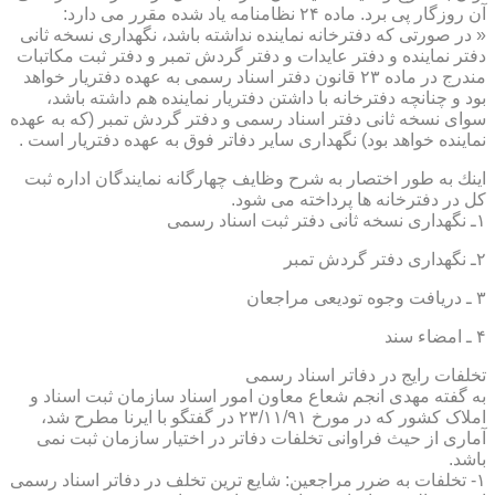
آن روزگار پی برد. ماده ۲۴ نظامنامه یاد شده مقرر می دارد:
« در صورتی كه دفترخانه نماینده نداشته باشد، نگهداری نسخه ثانی
دفتر نماینده و دفتر عایدات و دفتر گردش تمبر و دفتر ثبت مكاتبات
مندرج در ماده ۲۳ قانون دفتر اسناد رسمی به عهده دفتریار خواهد
بود و چنانچه دفترخانه با داشتن دفتریار نماینده هم داشته باشد،
سوای نسخه ثانی دفتر اسناد رسمی و دفتر گردش تمبر (كه به عهده
نماینده خواهد بود) نگهداری سایر دفاتر فوق به عهده دفتریار است .
اینك به طور اختصار به شرح وظایف چهارگانه نمایندگان اداره ثبت
كل در دفترخانه ها پرداخته می شود.
۱ـ نگهداری نسخه ثانی دفتر ثبت اسناد رسمی
۲ـ نگهداری دفتر گردش تمبر
۳ ـ دریافت وجوه تودیعی مراجعان
۴ ـ امضاء سند
تخلفات رایج در دفاتر اسناد رسمی
به گفته مهدی انجم شعاع معاون امور اسناد سازمان ثبت اسناد و
املاک کشور که در مورخ ۲۳/۱۱/۹۱ در گفتگو با ایرنا مطرح شد،
آماری از حیث فراوانی تخلفات دفاتر در اختیار سازمان ثبت نمی
باشد.
۱- تخلفات به ضرر مراجعین: شایع ترین تخلف در دفاتر اسناد رسمی