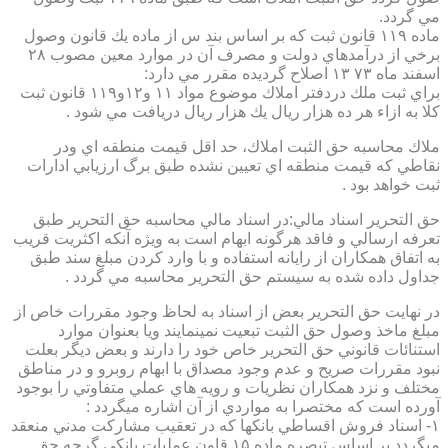
مي گردد.
ماده ۱۱۹ قانون ثبت كه بر اساس بند س از ماده يك قانون وصول
برخي از درآمدهاي دولت و مصرف آن در موارد معين مصوب ۲۸
اسفند ماه ۷۳ ۱۳ اصلاح گرديده مقرر مي دارد:
براي ثبت ملك دردفتر املاك موضوع مواد ۱۱ و۱۲و۱۱۹ قانون ثبت
كلا به ازاء هر ده هزار ريال يك هزار ريال دريافت مي شود .
ملاك محاسبه حق الثبت املاك، حد اقل قيمت منطقه اي ودر
نقاطي كه قيمت منطقه اي تعيين نشده طبق برگ ارزيابي ادارات
ثبت خواهد بود .
حق التحرير اسناد مالي:در اسناد مالي محاسبه حق التحرير طبق
تعرفه ارسالي و فاقد هرگونه ابهام است به ويژه آنكه اكثريت قريب
به اتفاق همكاران از رايانه استفاده و با وارد كردن مبلغ سند طبق
جداول داده شده به سيستم حق التحرير محاسبه مي گردد .
در نهايت حق التحرير بعض از اسناد به لحاظ وجود مقررات خاص از
مبلغ ماخذ وصول حق الثبت تبعيت نمينمايند ويا بعنوان موارد
استنائات قانوني حق التحرير خاص خود را دارند و بعض ديگر بعلت
نبود مقررات صريح و عدم وجود مصداق با ابهام روبرو و در مناطق
مختلف و نزد همكاران نظريات و رويه هاي عملي متفاوتي را بوجود
آورده است كه مختصرا به مواردي از آن اشاره ميگردد :
۱- اسناد فروش اقساطي بانكها كه در تعقيب مشاركت مدني منعقد
ميگردد بر اساس تبصره ماده ۱۵ قاون عمليات بانكي گرچه حق