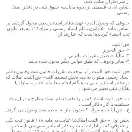
از سردفتران طلب کنند.
اشاره ای به قسمتی از نحوه محاسبه حقوق ثبتی در دفاتر اسناد
رسمی
حقوقي كه وصول آن به عهده دفاتر اسناد رسمي محول گرديده بر
اساس ماده ۵۰ قانون دفاتر اسناد رسمي و مواد ۱۱۸ به بعد قانون
ثبت احصاء گرديده است كه عبارتند از :
حق الثبت
۲- حق التحرير
۳- ماليا ت طبق مقررات مالياتي
۴- ساير وجوهي كه طبق قوانين ديگر محول شده باشد
حق الثبت:حق الثبت را با توجه به مقررات قانون ثبت وقانون دفاتر
اسناد رسمي ميتوان به سه بخش تقسيم الف– حق الثبت املاك كه
در دفاتر اسناد رسمي به هنگام انجام معا مله اخذ و به مازاد يا
بقاياي ثبتی تعبیر می شود .
ب- حق الثبت اسناد كه در رابطه با تمام اسناد مطرح و در ارتباط
مستقيم با كار دفاتر است .
ج - حق الثبت متفرقه كه بدون نياز به تنظیم سند وصول می گردد .
بخش اول – حق الثبت املاک:با عنايت به ماده ۱۱۸ قانون ثبت يكي
از حقوقي كه در ادارات ثبـت و دفاتر اسناد رسمي مي بايست و
صول گردد حق الثبت املاك است كه طبق ماده ۱۱۹ ثبت وصول