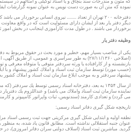
که متون و مندرجات سند بنچاق و یا اسناد توکیلی و امثالهم در سیستم 
نموده که متن آن به صورت دست نویس به عنوان نمونه گزارشات ایفا
دفترخانه ۲۰۰ تهران از تعداد ........ نیروی انسانی برخورد
دیگر دفتر یار بعد از ایشان دارای مسئولیت است که در واقع معاونت د
برخوردار می باشند . در طول مدت کارآموزی اینجانب در بخش امور ث
وظیفه دفتر یار
بازنشسته و از كارافتاده یا ورثه سردفتر متوفی یا متوفاه معرفی و 
پیشنهاد سردفتر و به موجب ابلاغ سازمان ثبت اسناد و املاك كشور 
از سال ۱۳۵۴ به بعد، دفترخانه اسناد رسمی توسط یك سردفتر
نماینده سازمان ثبت اسناد واملاك می باشد) و عنداللزوم یك دفتریار د
می گردد) و تعدادی كارمند (سندنویس، ثبات واپراتور كامپیوتر و كارمند
تاریخچه شكل گیری دفاتر اسناد رسمی:
گردید. مباشرین ثبت اسناد (اسلاف دولتی سران دفاتر امروزی)، در حقیقت جزو كارمندا