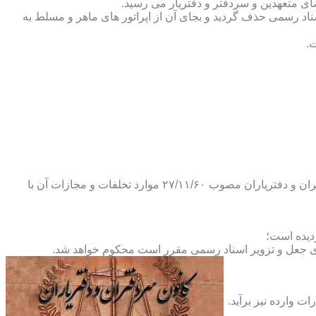
ضای متعهدین و سردفتر و دفتریار می رسید.
یلات دفاتر اسناد رسمی حذف گردید و بجای آن از اپراتور های ماهر و مسلط به
.
و طبق ماده ۲۹ آئین نامه های بند ۴ ماده ۶ و تبصره ۲ ماده ۶ و مواد ۱۴- ۱۷-۱۹-۲۰-۲۴-۲۸-۳۷ و ۵۳ قانون دفاتر اسناد رسمی و کانون سردفتران و دفتریاران مصوب ۲۷/۱۱/۶۰ موارد تخلفات و مجازات آن با
ای جعل و تزویر اسناد رسمی مقرر است محکوم خواهد شد.
ت وارده نیز برآید.