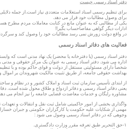
دفتر اسناد رسمی چیست
برای تنظیم رسمی اسناد استعلامات متعددی نیاز است.از جمله دلایل
برای وصول مطالبات خود قرار می دهد.
یکی از مطالبی که به عنوان مانع در کتابت معاملات مردم مطرح هست
ادارات دیگر گواهی مفاصاحساب بگیر!!
در واقع دولت زورش نمی رسد مطالبات خود را وصول کند و سرگردنه ر
فعالیت های دفاتر اسناد رسمی
دفتر اسناد رسمی (یا دفترخانه یا محضر) یک نهاد مدنی است که وابس
اداره می شود. دفتر اسناد رسمی به عنوان یک مرکز حقوقی و مدنی ر
شخصاً دارای مسئولیتی مستقل از دولت و قوای حاکم بوده و با تنظی
بهداشت حقوقی جامعه، از طریق تثبیت مالکیت شهروندان بر اموال و 
از ابتدای تأسیس سازمان ثبت اسناد و املاک کشور و در نظام و ساخت
یعنی دفاتر اسناد رسمی و دفاتر ازدواج و طلاق محول شده است. دفا
مشاوره رایگان و خدمات معاضدت قضایی جامعه را نیز انجام می دهن
واگذاری بخشی از امور حاکمیتی شامل ثبت نقل و انتقالات و تعهدا
مهمی از شکایات علیه حکومت یا کارگزاران حکومتی و جبران خسارات
وجوهی که در دفاتر اسناد رسمی وصول می شود :
۱-حق التحریر طبق تعرفه مقرر وزارت دادگستری.