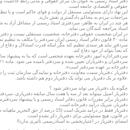
دفتر اسناد رسمی به عنوان یک مرکز حقوقی و مدنی رابط حاکمیت و ش
حقوقی و اقتصادی جامعه است.
این نهاد دارای مسئولیتی مستقل از دولت و قوای حاکم است و با تنظ
مراجعات مردم به محاکم دادگستری نقش دارند.
هر چند در ایران به ظاهر، سردفتری اسناد رسمی از مشاغل آزاد به شم
اسناد مراجعه کنندگان می نماید.
در ایران شخصیت حقوقی دفترخانه، شخصیت مستقلی نیست و دفترخان
ماده ۳۰ قانون دفاتر اسناد رسمی ایران سردفتر را مکلف به تنظ
سردفتر نباید هر سندی تنظیم کند مگر اینکه قدرت استدلال و دفاع از 
که بعداً بتواند از خود دفاع کند.
سردفتر:اداره امور دفترخانه بعهده شخصی است که بنا به پیشنهاد سا
دفترخانه بر عهده سردفتر است».
علاوه بر یک دفتریار می تواند یک دفتریار دوم هم داشته باشد.
چگونه یک دفتریار می تواند سردفتر شود ؟
دفتریار اصیل میتواند بعد از سه یا هفت سال سابقه دفتریاری، سردفتر
دفتریار برابر مقررات قانون دفاتر اسناد رسمی و با پیشنهاد سردفتر
دفتریار، شریک درآمد دفترخانه است.
دفتریار فقط در درآمد شریک است (15 درصد از حق التحریر ماهیانه دفترخانه )و در کار و مسئولیت و هزینه ها وضررها هیچ شراکتی ندارد.
در قانون، هیچ مسئولیتی برای دفتریار ذکر نشده است.
امضای دفتریار در اعتباربخشی به اسنادرسمی تأثیری ندارد!!