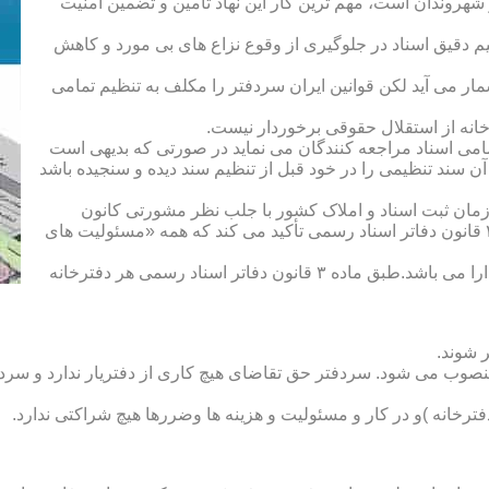
هروندان است، مهم ترین کار این نهاد تأمین و تضمین امنیت
یم دقیق اسناد در جلوگیری از وقوع نزاع های بی مورد و کاهش
ار می آید لکن قوانین ایران سردفتر را مکلف به تنظیم تمامی
ه از استقلال حقوقی برخوردار نیست.
یم تمامی اسناد مراجعه کنندگان می نماید در صورتی که بدیهی است
آن سند تنظیمی را در خود قبل از تنظیم سند دیده و سنجیده باشد
زمان ثبت اسناد و املاک کشور با جلب نظر مشورتی کانون
سردفتران و دفتریاران تعیین شده و سردفتر نامیده می شود. ماده ۲۱ قانون دفاتر اسناد رسمی تأکید می کند که همه «مسئولیت های
دفتریار :دفتریار سمت معاونت دفترخانه و نمایندگی سازمان ثبت را دارا می باشد.طبق ماده ۳ قانون دفاتر اسناد رسمی هر دفترخانه
 شوند.
منصوب می شود. سردفتر حق تقاضای هیچ کاری از دفتریار ندارد و سردف