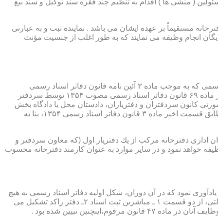
ئولین ( منشی ها ) اقدام به تنظیم چند فقره سند توکیل و سند بیع
 دفترخانه مستقیماً بر عهده ایشان می باشد . نماینده ثبت و به عبارتی
بایگان انجام وظیفه می نمایند که به طور اغلب از جنسیت مؤنث
یكی از مناصب بسیار مهم، خطیر و مورد بحث در حقوق مربوط به دفاتر اسناد رسمی، منصب دفتر یاری است. برخلاف سران دفاتر اسناد رسمی كه به موجب ماده ۳ آئین نامه قانون دفاتر اسناد رسمی
(اصلاحی ۲۷/۱۱/۱۳۶۰) به طور سراسری و عمومی، از طریق آگهی، امتحانات ورودی و اختبار، انتخاب گردیده یا به موجب اختیارات حاصله از ماده ۶۹ قانون دفاتر اسناد رسمی مصوب ۱۳۵۴ توسط سردفتر
شورتی كانون سردفتران و دفتریاران، دادستان محل یا دادگاه بخش
(حسب مورد) توسط سازمان ثبت اسناد و املاك كشور پیشنهاد و با ابلاغ ریاست قوه قضائیه به این سمت منصوب خواهند شد. دفتریاران، مطابق قسمت اخیر ماده ۳ قانون دفاتر اسناد رسمی ۱۳۵۴، بنا به
ازمان اداری دفترخانه مركب از یك دفتریار اول (كه معاون سردفتر و
وظیفه خواهد نمود و در سایر موارد به عنوان كارمند دفترخانه محسوب
ی اسناد مراجعان، به قانون ثبت اسناد مصوب سال ۱۲۹۰ شمسی بازمی گردد.باید یادآوری نمود كه در آن دوران، شكل اولیه دفاتر اسناد رسمی به هیچ
عنوان جنبه استقلالی نداشته است. مطابق قانون یاد شده، به منظور رسمیت دادن به اسناد قاطبه مردم، دوایر ثبت اسناد به عنوان نهادی دولتی، از دو قسمت ۱ ـ مباشرین ثبت اسناد ۲ـ دفتر راكد تشكیل می
ینچنین تبیین شده بود .