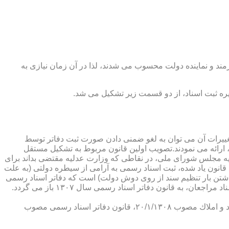
رمند و نماینده دولت محسوب می شدند، لذا در آن زمان نیازی به
پدیدار ساخت كه از عمده ترین تغییرات آن می توان به لغو ضمنی دادن صورت ثبت دفاتر توسط
ارائه می نمودند.تصویب اولین قانون مربوط به تشكیل مستقل
۱۳۰۷ باز می گردد. مطابق ماده ۱ قانون تشكیل دفاتر اسناد رسمی مصوب ۱۳/۱۱/۱۳۰۷ كمیسیون عدلیه مجلس شورای ملی، در نقاطی كه وزارت عدلیه مقتضی بداند برای
قانون یاد شده، ثبت اسناد رسمی به آرامی از سیطره دولتی (به علت
اشتن بار تنظیم سند از روی دوش دولت) است كه دفاتر اسناد رسمی
شكل می گیرد، علی رغم اینكه صلاحیت دفاتر در آن زمان محلی بوده است. به عبارت دیگر اولین اقدام مربوط به خصوصی سازی تنظیم اسناد مراجعان، به قانون دفاتر اسناد رسمی سال ۱۳۰۷ باز می گردد.
در آن زمان، هر دفتر اسناد رسمی مركب از یك نفر صاحب دفتر و لااقل یك نفر نماینده اداره ثبت اسناد بوده است. با تصویب قانون ثبت اسناد و املاك مصوب ۲۰/۱/۱۳۰۸، قانون دفاتر اسناد رسمی مصوب