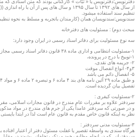
دفترنویس:دفترنویس یا « ثبّات » کارکنانی بودند که متن اسنادی که م
از سال های ۱۳۹۲ تا سال ۱۳۹۵ و سال های پس 
تنظیم سند استفاده میشود.
سندنویس:سندنویسان همان (کارمندان باتجربه و مسلط به نحوه تنظیم 
مبحث دوم) : مسئولیت های دفترخانه
سه نوع مسئولیت برای دفاتر اسناد رسمی در ایران وجود دارد:
۱-مسئولیت انتظامی و اداری ماده ۳۸ قانون دفاتر اسناد رسمی مجازات های انتظامی را برمی شمرد که ۵ درجه شامل :
۱-توبیخ با درج در پرونده،
۲- جریمه های نقدی،
۳و۴- انواع انفصال موقت
۵- انفصال دائم می باشد
تفصیل بیان گردیده است.
۲-مسئولیت کیفری :
سردفتر علاوه بر مقررات عام مندرج در قانون مجازات اسلامی، مقررات خاصی نیز در مواد ۱۰۰ و۱۰۱ و۱۰۲و ۳
و در صورتی که سردفتر عامداً یکی از جرم های مندرج در مواد مذک
نظر به اینکه قانون خاص مقدم به قانون عام است لذا در ابتدا بایستی
۳-مسئولیت مدنی سردفتر :
هرگاه سندی به واسطه تقصیر یا غفلت مسئول دفتر از اعتبار افتاده با
سردفترانی که در انجام وظایف خود مرتکب تخلفاتی بشوند در مقابل 