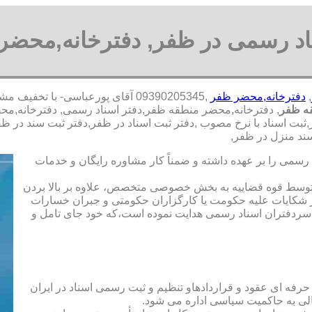
اد رسمی در ظفر, دفترخانه,محضر
,
دفترخانه,محضر ظفر
,09390205345 آقای پورعباسی- با 
ه ظفر
, دفترخانه,محضر منطقه ظفر,دفتر اسناد رسمی, دفترخانه,محضر
بت اسناد با نرخ مصوب ,دفتر ثبت اسناد در ظفر,دفتر ثبت سند در ظ
ند منزل در ظفر,
رسمی را بر عهده داشته و ضمناً کار مشاوره رایگان و خدمات
ت توسط قوه قضاییه به بخش خصوصی متخصص، علاوه بر بالا بردن
 شکایات علیه حکومت یا کارگزاران حکومتی و جبران خسارات
ی سردفتران اسناد رسمی هدایت نموده است،که خود جای تامل و
 حرفه ای عقود و قراردادهاو تنظیم و ثبت رسمی اسناد در ایران
الی به حاکمیت سیاسی اداره می شود.