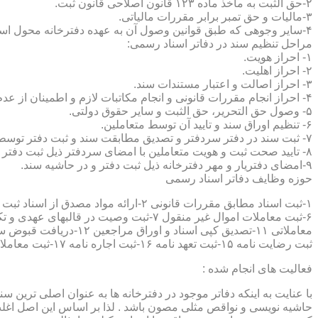
۲-حق الثبت به ماخذ ماده ۱۲۳ قانون اصلاحی قانون ثبت.
۳-مالیات و حق تمبر برابر مقررات مالیاتی.
۴-سایر وجوهی که طبق قوانین وصول آن به عهده دفترخانه محول است.
مراحل تنظیم سند در دفاتر اسناد رسمی:
۱- احراز هویت.
۲- احراز اهلیت.
۳- احراز اصالت و اعتبار مستندات سند.
۴- احراز انجام مقررات قانونی و انجام مکاتبات لازم و اطمینان از عدم منع قانونی تنظیم سند.
۵- وصول حق التحریر، حق الثبت و سایر حقوق دولتی.
۶- تنظیم اوراق سند و تایید آن توسط متعاملین.
۷- ثبت سند در دفتر سردفتر و تصدیق مطابقت سند و ثبت دفتر توسط متعاملین.
۸- تایید صحت ثبت و هویت متعاملین با امضای سردفتر ذیل ثبت دفتر و حاشیه سند.
۹-امضای دفتریار و مهر دفترخانه ذیل ثبت دفتر و در حاشیه سند.
حوزه وظایف دفاتر اسناد رسمی
ثبت رضایت نامه ۱۵-ثبت تعهد نامه ۱۶-ثبت اجاره نامه ۱۷-ثبت معاملات سرقفلی ۱۸-ثبت وقف نامه و اسناد موقوفه ۱۹-ثبت اسناد ضمانت نامه ۲۰-صدور اجرائیه ۲۱-ثبت نکاح ۲۲-ثبت طلاق
فعالیت های انجام شده :
با عنایت به اینکه دفاتر موجود در دفترخانه ها به عنوان اصلی ترین 
حاشیه نویسی و نواقص مثلی مصون باشد . لذا بر اساس این اصل اغلب دفت