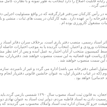
رایانه قابلیت اصلاح را دارد اینجانب به طور نمونه و با نظارت کامل مس
دمی گردد .
ار می باشد که در رأس کارکنان سردفتر قرارگرفته که در واقع مسئولیت اجرایی
فترخانه را بر عهده دارد . بقیه کارکنان در پست های ثبات ، منشی و 
بات مشغول کارورزی بوده ام .
توسط كمیسیون منتخب از آنان اختبار به عمل آمده و پس از اخذ نظر م
به این سمت منصوب خواهند شد .
 (كه مسئول اصلی دفترخانه می باشد) اداره می گردد و غیر از نامبرده، س
وم (كه در غیاب دفتریار اول، به عنوان جانشین قانونی دفتریار انجام 
 خدماتی) خواهد بود .
نطفه اولیه و ابتدایی شكل گیری مركزیتی جهت ثبت رسم
ن اداره ثبت اسناد واملاك محسوب می گردیدند كه وظایف آنان در ماده ۴۷ قانون مرقوم،ا