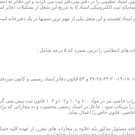
تون اسناد تنظیمی را در دفتر سردفتر ثبت می کردند و این دفاتر به ام
از آن با راه اندازی ((سامانه ثبت الکترونیکی اسناد )) به تدریج این شغل از تشک
اسناد )هستند و این شغل یکی از مهم ترین سمتها در یک دفترخانه است
۱۰ قانون ثبت پیش بینی گردیده است؛
ور را مرتکب شود ، جاعل در اسناد رسمی محسوب و به مجازاتی که بر
 قاضی، قانون خاص را اعمال نماید.
شد مسئول مذکور باید علاوه بر مجازات های مقرر، از عهده کلیه خسارا
متعاملین و اشخاص ذی نفع مسئول خواهند بود .