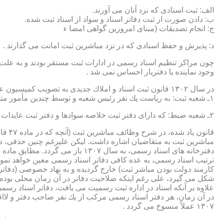
الف: ثبت اسنادی كه نزد آنان می آورند.
ب: دادن صورت از ثبت دفاتر اسناد و سواد از اسناد ثبت شده.
ج: انجام تصدیقات (مبنای امروزین گواهی امضا ء
د: پذیرش و حفظ اسنادی كه در نزد مباشرین ثبت امانت می گذارند .
چون مراكز تنظیم اسناد رسمی در ادارات ثبت مستقر بودند و به علت ای
وجود نماینده یا دفتریار احساس نمی شد .
در سال ۱۳۰۲ قانون ثبت اسناد و املاك جدیدی به تصویب كمیسیون عدلیه مجلس شورای ملی رسید كه مطابق ماده ۵ قانون یاد شده، هر دایره ثبت اسناد، از دو قسمت زیر تشكیل می شد.
۱ـ شعبه ثبت: به ریاست یك نفر رئیس شعبه و توسط چندین مأمور متخصص (بنام مباشرین ثبت) اداره می شد
۲ـ شعبه ضبط: كه دارای دفتر ثبت خلاصه سوادها و دفتر ثبت عایدات بود و توسط سایر كارمندان (اجزاء) اداره ثبت تصدی می شد .
قانو
مباشرین ثبت به متقاضیان اشاره داشت. لیكن علیرغم چنین حذفی، در
ترتیب اسناد رسمی، به عده كافی دفاتر اسناد رسمی معین خواهد نمود
كارمند دولت بودن مباشر ثبت) خارج گردیده و به نهاد خصوصی (دفات
علاوه بر آنكه اسناد در اداره ثبت رسمیت می یافت، دفاتر اسناد رسم
۱۳۰۷ عملاً منسوخ می گردد .