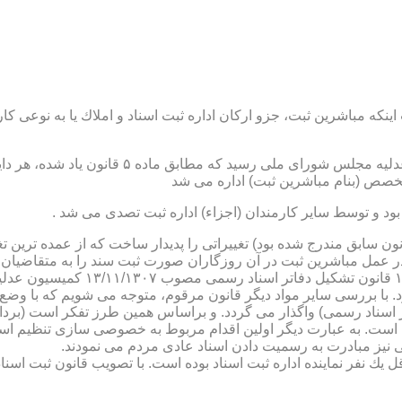
نكه مباشرین ثبت، جزو اركان اداره ثبت اسناد و املاك یا به نوعی كا
ن یاد شده، در شرح وظائف مباشرین ثبت (آنچه كه در ماده ۴۷ قانون سابق مندرج شده بود) تغییراتی را 
 عمل مباشرین ثبت در آن روزگاران صورت ثبت سند را به متقاضیان، 
دفترخانه های اسناد رسمی، به سال 
. با بررسی سایر مواد دیگر قانون مرقوم، متوجه می شویم كه با وضع 
ر اسناد رسمی) واگذار می گردد. و براساس همین طرز تفكر است (برد
ی نیز مبادرت به رسمیت دادن اسناد عادی مردم می نمودند.