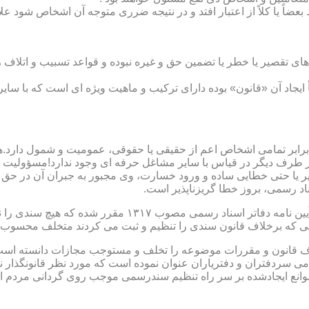
بعضاً یا کلاً از اعتبار افتد و در نتیجه ضرری متوجه آن اشخاص شود عل
ی تقصیر یا خطر یا تضمین حق و غیره نبوده و قواعد تسبیب و اتلاف ر
 ایجاد آن «قانون» بوده دارای ترکیب و ماهیت ویژه ای است که با سا
ابر تمامی اشخاص اعم از حقیقی یا حقوقی، عمومیت و شمول دارد.هی
 طرف دیگر در قیاس با سایر مشاغل حرفه ای وجود ندارد!مسؤولیت م
 یا حتی خطایی ساده و ورود خسارت، وی مجبور به جبران آن در حق 
د رسمی، بروز خطا گریزناپذیر است.
مبحث سوم): موانع موجود برای تنظیم اسناد رسمی مطابق ماده
رانی که برخلاف قانون سندی را تنظیم و ثبت می کردند متخلف محسوب
امی سردفتران و دفتریاران عنوان نموده است که مورد نظر قانونگذار 
انع ایجادشده بر سر راه تنظیم سندرسمی موجب روی گردانی مردم ا