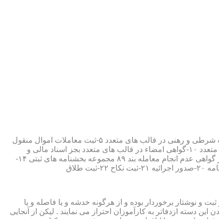
۱-ثبت اسناد مطابق مقررات قانونی ۲-ارائه مواد مصدق از اسناد ثبت شده ۳-تصدیق صحت امضاء،قبول و حفظ اسناد امانتی ۴-ثبت معاملات شرطی و رهنی در قالب های متعدد ۵-ثبت معاملات اموال منقول
۶-ثبت معاملات اموال غیر منقول ۷-ثبت وصیت در قالبهای عهدی و تکمیلی ۸-ثبت اقرارنامه در قالب های متعدد ۹-ثبت وکالت در قالب های متعدد ۱۰-گواهی امضاء در قالب های متعدد بجز اسناد مالی و
معاملاتی ۱۱-تصدیق کپی اسناد و اوراق مراجعین ۱۲-دریافت قبوض سپرده مستاجرین در قالب بند ۵۲ مجموعه بخشنامه های ثبتی ۱۳-صدور گواهی عدم انجام معامله بند ۸۹ مجموعه بخشنامه های ثبتی ۱۴-
ت و نوشتار برخوردار بوده و از هرگونه خدشه و یا فاصله و یا
ین دسته ازدفاتر به کارآموزان احتراز می نمایند . لیکن از آنجایی