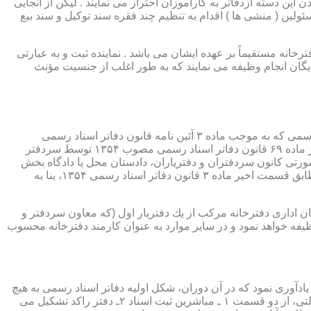
ین دسته ازدفاتر به کارآموزان احتراز می نمایند . لیکن از آنجایی
ئولین ( منشی ها ) اقدام به تنظیم چند فقره سند توکیل و سند بیع
 دفترخانه مستقیماً بر عهده ایشان می باشد . نماینده ثبت و به عبارتی
بایگان انجام وظیفه می نمایند که به طور اغلب از جنسیت مؤنث
یكی از مناصب بسیار مهم، خطیر و مورد بحث در حقوق مربوط به دفاتر اسناد رسمی، منصب دفتر یاری است. برخلاف سران دفاتر اسناد رسمی كه به موجب ماده ۳ آئین نامه قانون دفاتر اسناد رسمی
(اصلاحی ۲۷/۱۱/۱۳۶۰) به طور سراسری و عمومی، از طریق آگهی، امتحانات ورودی و اختبار، انتخاب گردیده یا به موجب اختیارات حاصله از ماده ۶۹ قانون دفاتر اسناد رسمی مصوب ۱۳۵۴ توسط سردفتر
شورتی كانون سردفتران و دفتریاران، دادستان محل یا دادگاه بخش
(حسب مورد) توسط سازمان ثبت اسناد و املاك كشور پیشنهاد و با ابلاغ ریاست قوه قضائیه به این سمت منصوب خواهند شد. دفتریاران، مطابق قسمت اخیر ماده ۳ قانون دفاتر اسناد رسمی ۱۳۵۴، بنا به
ازمان اداری دفترخانه مركب از یك دفتریار اول (كه معاون سردفتر و
وظیفه خواهد نمود و در سایر موارد به عنوان كارمند دفترخانه محسوب
ی اسناد مراجعان، به قانون ثبت اسناد مصوب سال ۱۲۹۰ شمسی بازمی گردد.باید یادآوری نمود كه در آن دوران، شكل اولیه دفاتر اسناد رسمی به هیچ
عنوان جنبه استقلالی نداشته است. مطابق قانون یاد شده، به منظور رسمیت دادن به اسناد قاطبه مردم، دوایر ثبت اسناد به عنوان نهادی دولتی، از دو قسمت ۱ ـ مباشرین ثبت اسناد ۲ـ دفتر راكد تشكیل می