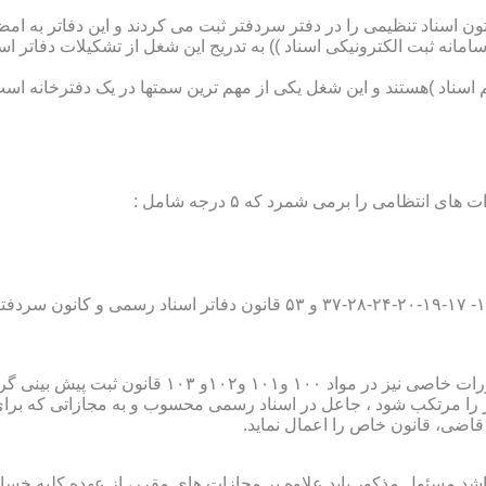
تون اسناد تنظیمی را در دفتر سردفتر ثبت می کردند و این دفاتر به ام
از آن با راه اندازی ((سامانه ثبت الکترونیکی اسناد )) به تدریج این شغل از تشک
اسناد )هستند و این شغل یکی از مهم ترین سمتها در یک دفترخانه است
۱۰ قانون ثبت پیش بینی گردیده است؛
ور را مرتکب شود ، جاعل در اسناد رسمی محسوب و به مجازاتی که بر
 قاضی، قانون خاص را اعمال نماید.
شد مسئول مذکور باید علاوه بر مجازات های مقرر، از عهده کلیه خسارا