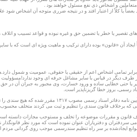
متعاملین و اشخاص ذی نفع مسئول خواهند بود .
بعضاً یا کلاً از اعتبار افتد و در نتیجه ضرری متوجه آن اشخاص شود عل
ی تقصیر یا خطر یا تضمین حق و غیره نبوده و قواعد تسبیب و اتلاف ر
 ایجاد آن «قانون» بوده دارای ترکیب و ماهیت ویژه ای است که با سا
ابر تمامی اشخاص اعم از حقیقی یا حقوقی، عمومیت و شمول دارد.هی
 طرف دیگر در قیاس با سایر مشاغل حرفه ای وجود ندارد!مسؤولیت م
 یا حتی خطایی ساده و ورود خسارت، وی مجبور به جبران آن در حق 
د رسمی، بروز خطا گریزناپذیر است.
مبحث سوم): موانع موجود برای تنظیم اسناد رسمی مطابق ماده
رانی که برخلاف قانون سندی را تنظیم و ثبت می کردند متخلف محسوب
امی سردفتران و دفتریاران عنوان نموده است که مورد نظر قانونگذار 
انع ایجادشده بر سر راه تنظیم سندرسمی موجب روی گردانی مردم ا