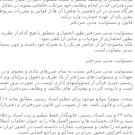
سردفترانی که در انجام وظایف خود مرتکب تخلفاتی بشوند در مقابل 
هرگاه سندی در اثر (تقصیر یا تخلف) آن ها از قوانین و مقررات مربوط 
مقرر باید از عهده خسارت وارد برآیند.
قانون و مسئولیت مدنی سردفتر
مسئولیت مدنی سردفتر بطور انحصاری منطبق با هیچ کدام از نظریه ها
بطور انحصاری از موجبات و مبانی آن تلقی نمود؛
بلکه مجموعه ای از عناصر هر یک را به همراه خود داشته و چون منشأ
مدنی متفاوت است.
مسئولیت مدنی سردفتر
مسئولیت مدنی سردفتر نسبت به تمام ضررهای مادی و معنوی و در بر
تعهدات و مسئولیت های سردفتر از یک طرف و حقوق و مزایای وی از
رسمی چیزی فراتر از مسؤولیتهای اداری اوست.در صورت بروز تقصیر
است و با توجه کثرت و پیچیدگی های تکالیف و وظایف سردفتران اسنا
مقررات و قانون باشد، بعد از تصویب این قانون سردفتران و دفتریا
سند برخلاف بخشنامه ها و دستورالعمل ها» را به عنوان تخلفات انتظ
موضوعه را تخلف و مستوجب مجازات دانسته است.در کشور ایران مو
باعث افزایش حضور مردم در محاکم و مراجع قضایی است.