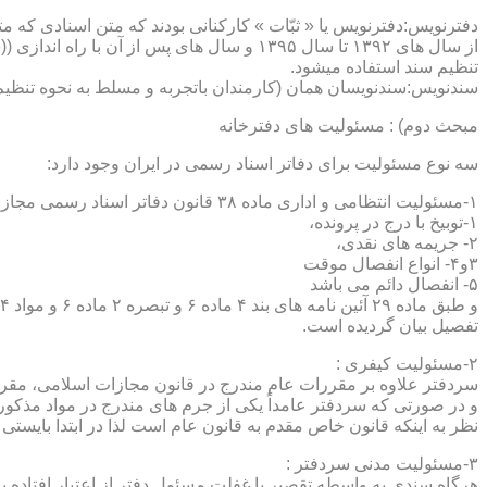
دفترنویس:دفترنویس یا « ثبّات » کارکنانی بودند که متن اسنادی که م
از سال های ۱۳۹۲ تا سال ۱۳۹۵ و سال های پس 
تنظیم سند استفاده میشود.
سندنویس:سندنویسان همان (کارمندان باتجربه و مسلط به نحوه تنظیم 
مبحث دوم) : مسئولیت های دفترخانه
سه نوع مسئولیت برای دفاتر اسناد رسمی در ایران وجود دارد:
۱-مسئولیت انتظامی و اداری ماده ۳۸ قانون دفاتر اسناد رسمی مجازات های انتظامی را برمی شمرد که ۵ درجه شامل :
۱-توبیخ با درج در پرونده،
۲- جریمه های نقدی،
۳و۴- انواع انفصال موقت
۵- انفصال دائم می باشد
تفصیل بیان گردیده است.
۲-مسئولیت کیفری :
سردفتر علاوه بر مقررات عام مندرج در قانون مجازات اسلامی، مقررات خاصی نیز در مواد ۱۰۰ و۱۰۱ و۱۰۲و ۳
و در صورتی که سردفتر عامداً یکی از جرم های مندرج در مواد مذک
نظر به اینکه قانون خاص مقدم به قانون عام است لذا در ابتدا بایستی
۳-مسئولیت مدنی سردفتر :
هرگاه سندی به واسطه تقصیر یا غفلت مسئول دفتر از اعتبار افتاده با