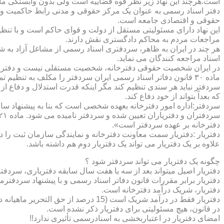
است.هرچند این نهاد زیر نظر قوه قضاییه است ولی بدون وابستگی م
دفتر اسناد رسمی به عنوان یک مرکز حقوقی و مدنی رابط حاکمیت و ش
حقوقی و اقتصادی جامعه است.
این نهاد دارای مسئولیتی مستقل از دولت و قوای حاکم است و با تنظ
مراجعات مردم به محاکم دادگستری نقش دارند.
هر چند در ایران به ظاهر، سردفتری اسناد رسمی از مشاغل آزاد به شم
اسناد مراجعه کنندگان می نماید.
در ایران شخصیت حقوقی دفترخانه، شخصیت مستقلی نیست و دفترخان
ماده ۳۰ قانون دفاتر اسناد رسمی ایران سردفتر را مکلف به تنظ
سردفتر نباید هر سندی تنظیم کند مگر اینکه قدرت استدلال و دفاع از 
که بعداً بتواند از خود دفاع کند.
سردفتر:اداره امور دفترخانه بعهده شخصی است که بنا به پیشنهاد سا
دفترخانه بر عهده سردفتر است».
علاوه بر یک دفتریار می تواند یک دفتریار دوم هم داشته باشد.
چگونه یک دفتریار می تواند سردفتر شود ؟
دفتریار اصیل میتواند بعد از سه یا هفت سال سابقه دفتریاری، سردفتر
دفتریار برابر مقررات قانون دفاتر اسناد رسمی و با پیشنهاد سردفتر
دفتریار، شریک درآمد دفترخانه است.
دفتریار فقط در درآمد شریک است (15 درصد از حق التحریر ماهیانه دفترخانه )و در کار و مسئولیت و هزینه ها وضررها هیچ شراکتی ندارد.
در قانون، هیچ مسئولیتی برای دفتریار ذکر نشده است.
امضای دفتریار در اعتباربخشی به اسنادرسمی تأثیری ندارد!!