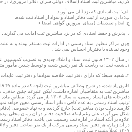
گردید. مباشرین ثبت اسناد (اسلاف دولتی سران دفاتر امروزی)، در حقیقت جزو كارمندا
الف: ثبت اسنادی كه نزد آنان می آورند.
ب: دادن صورت از ثبت دفاتر اسناد و سواد از اسناد ثبت شده.
ج: انجام تصدیقات (مبنای امروزین گواهی امضا ء
د: پذیرش و حفظ اسنادی كه در نزد مباشرین ثبت امانت می گذارند .
چون مراكز تنظیم اسناد رسمی در ادارات ثبت مستقر بودند و به علت ای
وجود نماینده یا دفتریار احساس نمی شد .
در سال ۱۳۰۲ قانون ثبت اسناد و املاك جدیدی به تصویب كمیسیون عدلیه مجلس شورای ملی رسید كه مطابق ماده ۵ قانون یاد شده، هر دایره ثبت اسناد، از دو قسمت زیر تشكیل می شد.
۱ـ شعبه ثبت: به ریاست یك نفر رئیس شعبه و توسط چندین مأمور متخصص (بنام مباشرین ثبت) اداره می شد
۲ـ شعبه ضبط: كه دارای دفتر ثبت خلاصه سوادها و دفتر ثبت عایدات بود و توسط سایر كارمندان (اجزاء) اداره ثبت تصدی می شد .
قانو
مباشرین ثبت به متقاضیان اشاره داشت. لیكن علیرغم چنین حذفی، در
ترتیب اسناد رسمی، به عده كافی دفاتر اسناد رسمی معین خواهد نمود
كارمند دولت بودن مباشر ثبت) خارج گردیده و به نهاد خصوصی (دفات
علاوه بر آنكه اسناد در اداره ثبت رسمیت می یافت، دفاتر اسناد رسم
۱۳۰۷ عملاً منسوخ می گردد .