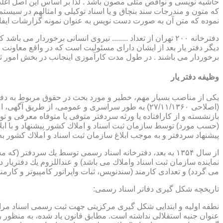
حاشیه نویسی و نواقص مثلی مصون باشد . لذا بر اساس این اصل اغلب دفت
که متون و مندرجات سند بنچاق و یا اسناد توکیلی و امثالهم در سیستم 
نموده که متن آن به صورت دست نویس به عنوان نمونه گزارشات ایفا
دفترخانه ۲۰۰ تهران از تعداد ........ نیروی انسانی برخورد
دیگر دفتر یار بعد از ایشان دارای مسئولیت است که در واقع معاونت د
برخوردار می باشند . در طول مدت کارآموزی اینجانب در بخش امور ث
وظیفه دفتر یار
بازنشسته و از كارافتاده یا ورثه سردفتر متوفی یا متوفاه معرفی و 
پیشنهاد سردفتر و به موجب ابلاغ سازمان ثبت اسناد و املاك كشور 
از سال ۱۳۵۴ به بعد، دفترخانه اسناد رسمی توسط یك سردفتر
نماینده سازمان ثبت اسناد واملاك می باشد) و عنداللزوم یك دفتریار د
می گردد) و تعدادی كارمند (سندنویس، ثبات واپراتور كامپیوتر و كارمند
تاریخچه شكل گیری دفاتر اسناد رسمی: