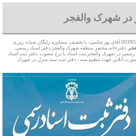
 در شهرک والفجر
,09390205345 آقای پورعباسی- با تخفیف .مشاوره رايگان شبانه روزی
فجر
, دفترخانه,محضر منطقه شهرک والفجر,دفتر اسناد رسمی,
رسمی در شهرک والفجر,ثبت اسناد با نرخ مصوب ,دفتر ثبت اسناد
ورت آنلاین جهت تنظیم سند , دفتر ثبت سند منزل در شهرک