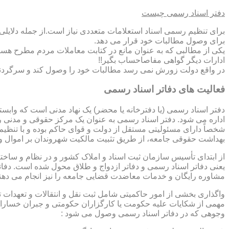
دفتر اسناد رسمی چیست
برای تنظیم رسمی اسناد استعلامات متعددی نیاز است.از جمله دلایل
برای وصول مطالبات خود قرار می دهد.
یکی از مطالبی که به عنوان مانع در کتابت معاملات مردم مطرح هست
ادارات دیگر گواهی مفاصاحساب بگیر!!
در واقع دولت زورش نمی رسد مطالبات خود را وصول کند و سرگردنه ر
فعالیت های دفاتر اسناد رسمی
دفتر اسناد رسمی (یا دفترخانه یا محضر) یک نهاد مدنی است که وابس
اداره می شود. دفتر اسناد رسمی به عنوان یک مرکز حقوقی و مدنی ر
شخصاً دارای مسئولیتی مستقل از دولت و قوای حاکم بوده و با تنظی
بهداشت حقوقی جامعه، از طریق تثبیت مالکیت شهروندان بر اموال و 
از ابتدای تأسیس سازمان ثبت اسناد و املاک کشور و در نظام و ساخت
یعنی دفاتر اسناد رسمی و دفاتر ازدواج و طلاق محول شده است. دفا
مشاوره رایگان و خدمات معاضدت قضایی جامعه را نیز انجام می دهن
واگذاری بخشی از امور حاکمیتی شامل ثبت نقل و انتقالات و تعهدا
مهمی از شکایات علیه حکومت یا کارگزاران حکومتی و جبران خسارات
وجوهی که در دفاتر اسناد رسمی وصول می شود :