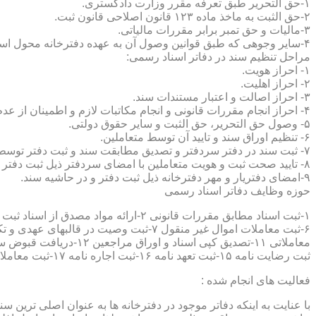
۱-حق التحریر طبق تعرفه مقرر وزارت دادگستری.
۲-حق الثبت به ماخذ ماده ۱۲۳ قانون اصلاحی قانون ثبت.
۳-مالیات و حق تمبر برابر مقررات مالیاتی.
۴-سایر وجوهی که طبق قوانین وصول آن به عهده دفترخانه محول است.
مراحل تنظیم سند در دفاتر اسناد رسمی:
۱- احراز هویت.
۲- احراز اهلیت.
۳- احراز اصالت و اعتبار مستندات سند.
۴- احراز انجام مقررات قانونی و انجام مکاتبات لازم و اطمینان از عدم منع قانونی تنظیم سند.
۵- وصول حق التحریر، حق الثبت و سایر حقوق دولتی.
۶- تنظیم اوراق سند و تایید آن توسط متعاملین.
۷- ثبت سند در دفتر سردفتر و تصدیق مطابقت سند و ثبت دفتر توسط متعاملین.
۸- تایید صحت ثبت و هویت متعاملین با امضای سردفتر ذیل ثبت دفتر و حاشیه سند.
۹-امضای دفتریار و مهر دفترخانه ذیل ثبت دفتر و در حاشیه سند.
حوزه وظایف دفاتر اسناد رسمی
ثبت رضایت نامه ۱۵-ثبت تعهد نامه ۱۶-ثبت اجاره نامه ۱۷-ثبت معاملات سرقفلی ۱۸-ثبت وقف نامه و اسناد موقوفه ۱۹-ثبت اسناد ضمانت نامه ۲۰-صدور اجرائیه ۲۱-ثبت نکاح ۲۲-ثبت طلاق
فعالیت های انجام شده :
با عنایت به اینکه دفاتر موجود در دفترخانه ها به عنوان اصلی ترین 