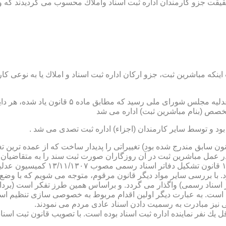
ن اداره ثبت اسناد واملاك محسوب می گردیدند كه وظایف آنان در ماده ۴۷ قانون مرقوم،ا
نكه مباشرین ثبت، جزو اركان اداره ثبت اسناد و املاك یا به نوعی كا
ن یاد شده، در شرح وظائف مباشرین ثبت (آنچه كه در ماده ۴۷ قانون سابق مندرج شده بود) تغییراتی را 
 عمل مباشرین ثبت در آن روزگاران صورت ثبت سند را به متقاضیان، 
دفترخانه های اسناد رسمی، به سال 
. با بررسی سایر مواد دیگر قانون مرقوم، متوجه می شویم كه با وضع 
ر اسناد رسمی) واگذار می گردد. و براساس همین طرز تفكر است (برد
ی نیز مبادرت به رسمیت دادن اسناد عادی مردم می نمودند.