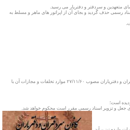
ضای متعهدین و سردفتر و دفتریار می رسید.
یلات دفاتر اسناد رسمی حذف گردید و بجای آن از اپراتور های ماهر و مسلط به
.
و طبق ماده ۲۹ آئین نامه های بند ۴ ماده ۶ و تبصره ۲ ماده ۶ و مواد ۱۴- ۱۷-۱۹-۲۰-۲۴-۲۸-۳۷ و ۵۳ قانون دفاتر اسناد رسمی و کانون سردفتران و دفتریاران مصوب ۲۷/۱۱/۶۰ موارد تخلفات و مجازات آن با
ای جعل و تزویر اسناد رسمی مقرر است محکوم خواهد شد.
ت وارده نیز برآید.