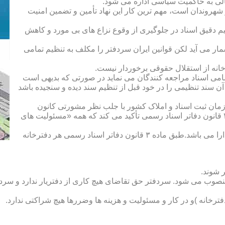
الی به حاکمیت سیاسی اداره می شود.
هروندان است، مهم ترین کار این نهاد تأمین و تضمین امنیت
یم دقیق اسناد در جلوگیری از وقوع نزاع های بی مورد و کاهش
ار می آید لکن قوانین ایران سردفتر را مکلف به تنظیم تمامی
ه از استقلال حقوقی برخوردار نیست.
یم تمامی اسناد مراجعه کنندگان می نماید در صورتی که بدیهی است
آن سند تنظیمی را در خود قبل از تنظیم سند دیده و سنجیده باشد
زمان ثبت اسناد و املاک کشور با جلب نظر مشورتی کانون
سردفتران و دفتریاران تعیین شده و سردفتر نامیده می شود. ماده ۲۱ قانون دفاتر اسناد رسمی تأکید می کند که همه «مسئولیت های
دفتریار :دفتریار سمت معاونت دفترخانه و نمایندگی سازمان ثبت را دارا می باشد.طبق ماده ۳ قانون دفاتر اسناد رسمی هر دفترخانه
 شوند.
منصوب می شود. سردفتر حق تقاضای هیچ کاری از دفتریار ندارد و سردف