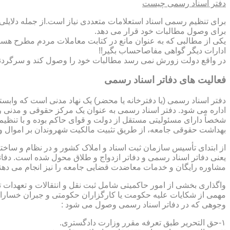
دفتر اسناد رسمی چیست
برای تنظیم رسمی اسناد استعلامات متعددی نیاز است.از جمله دلایل
برای وصول مطالبات خود قرار می دهد.
یکی از مطالبی که به عنوان مانع در کتابت معاملات مردم مطرح هست
ادارات دیگر گواهی مفاصاحساب بگیر!!
در واقع دولت زورش نمی رسد مطالبات خود را وصول کند و سرگردنه ر
فعالیت های دفاتر اسناد رسمی
دفتر اسناد رسمی (یا دفترخانه یا محضر) یک نهاد مدنی است که وابس
اداره می شود. دفتر اسناد رسمی به عنوان یک مرکز حقوقی و مدنی ر
شخصاً دارای مسئولیتی مستقل از دولت و قوای حاکم بوده و با تنظی
بهداشت حقوقی جامعه، از طریق تثبیت مالکیت شهروندان بر اموال و 
از ابتدای تأسیس سازمان ثبت اسناد و املاک کشور و در نظام و ساخت
یعنی دفاتر اسناد رسمی و دفاتر ازدواج و طلاق محول شده است. دفا
مشاوره رایگان و خدمات معاضدت قضایی جامعه را نیز انجام می دهن
واگذاری بخشی از امور حاکمیتی شامل ثبت نقل و انتقالات و تعهدا
مهمی از شکایات علیه حکومت یا کارگزاران حکومتی و جبران خسارات
وجوهی که در دفاتر اسناد رسمی وصول می شود :
۱-حق التحریر طبق تعرفه مقرر وزارت دادگستری.