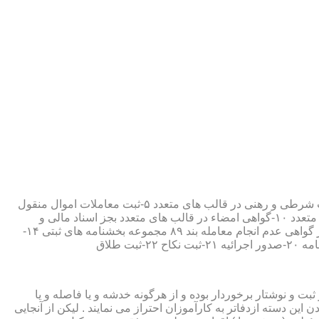
۱-ثبت اسناد مطابق مقررات قانونی ۲-ارائه مواد مصدق از اسناد ثبت شده ۳-تصدیق صحت امضاء،قبول و حفظ اسناد امانتی ۴-ثبت معاملات شرطی و رهنی در قالب های متعدد ۵-ثبت معاملات اموال منقول
۶-ثبت معاملات اموال غیر منقول ۷-ثبت وصیت در قالبهای عهدی و تکمیلی ۸-ثبت اقرارنامه در قالب های متعدد ۹-ثبت وکالت در قالب های متعدد ۱۰-گواهی امضاء در قالب های متعدد بجز اسناد مالی و
معاملاتی ۱۱-تصدیق کپی اسناد و اوراق مراجعین ۱۲-دریافت قبوض سپرده مستاجرین در قالب بند ۵۲ مجموعه بخشنامه های ثبتی ۱۳-صدور گواهی عدم انجام معامله بند ۸۹ مجموعه بخشنامه های ثبتی ۱۴-
ت و نوشتار برخوردار بوده و از هرگونه خدشه و یا فاصله و یا
ین دسته ازدفاتر به کارآموزان احتراز می نمایند . لیکن از آنجایی