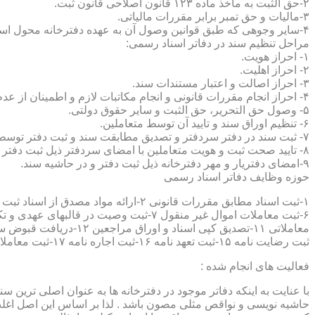
۲-حق الثبت به ماخذ ماده ۱۲۳ قانون اصلاحی قانون ثبت.
۳-مالیات و حق تمبر برابر مقررات مالیاتی.
۴-سایر وجوهی که طبق قوانین وصول آن به عهده دفترخانه محول است.
مراحل تنظیم سند در دفاتر اسناد رسمی:
۱- احراز هویت.
۲- احراز اهلیت.
۳- احراز اصالت و اعتبار مستندات سند.
۴- احراز انجام مقررات قانونی و انجام مکاتبات لازم و اطمینان از عدم منع قانونی تنظیم سند.
۵- وصول حق التحریر، حق الثبت و سایر حقوق دولتی.
۶- تنظیم اوراق سند و تایید آن توسط متعاملین.
۷- ثبت سند در دفتر سردفتر و تصدیق مطابقت سند و ثبت دفتر توسط متعاملین.
۸- تایید صحت ثبت و هویت متعاملین با امضای سردفتر ذیل ثبت دفتر و حاشیه سند.
۹-امضای دفتریار و مهر دفترخانه ذیل ثبت دفتر و در حاشیه سند.
حوزه وظایف دفاتر اسناد رسمی
ثبت رضایت نامه ۱۵-ثبت تعهد نامه ۱۶-ثبت اجاره نامه ۱۷-ثبت معاملات سرقفلی ۱۸-ثبت وقف نامه و اسناد موقوفه ۱۹-ثبت اسناد ضمانت نامه ۲۰-صدور اجرائیه ۲۱-ثبت نکاح ۲۲-ثبت طلاق
فعالیت های انجام شده :
با عنایت به اینکه دفاتر موجود در دفترخانه ها به عنوان اصلی ترین 
حاشیه نویسی و نواقص مثلی مصون باشد . لذا بر اساس این اصل اغلب دفت