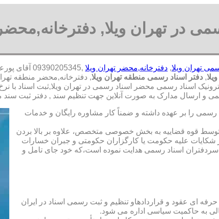
سمی در تهران ویلا, دفترخانه,محضر
سمی تهران ویلا
,
دفترخانه,محضر تهران ویلا
,9390205345
یلا
,
دفتر اسناد رسمی منطقه تهران ویلا
, دفترخانه,محضر منطقه تهران
ترونیک اسناد رسمی محضر اسناد رسمی در تهران ویلا,ثبت اسناد با نرخ 
 و ارسال مدارک به صورت آنلاین جهت تنظیم سند , دفتر ثبت سند منز
رسمی را بر عهده داشته و ضمناً کار مشاوره رایگان و خدمات
ت توسط قوه قضاییه به بخش خصوصی متخصص، علاوه بر بالا بردن
 شکایات علیه حکومت یا کارگزاران حکومتی و جبران خسارات
ی سردفتران اسناد رسمی هدایت نموده است،که خود جای تامل و
 حرفه ای عقود و قراردادهاو تنظیم و ثبت رسمی اسناد در ایران
الی به حاکمیت سیاسی اداره می شود.