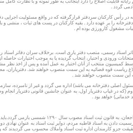
رایانه قابلیت اصلاح را دارد اینجانب به طور نمونه و با نظارت کامل مس
دمی گردد .
ار می باشد که در رأس کارکنان سردفتر قرارگرفته که در واقع مسئولیت اجرایی
فترخانه را بر عهده دارد . بقیه کارکنان در پست های ثبات ، منشی و 
بات مشغول کارورزی بوده ام .
توسط كمیسیون منتخب از آنان اختبار به عمل آمده و پس از اخذ نظر م
به این سمت منصوب خواهند شد .
 (كه مسئول اصلی دفترخانه می باشد) اداره می گردد و غیر از نامبرده، س
وم (كه در غیاب دفتریار اول، به عنوان جانشین قانونی دفتریار انجام 
 خدماتی) خواهد بود .
نطفه اولیه و ابتدایی شكل گیری مركزیتی جهت ثبت رسم
ن اداره ثبت اسناد واملاك محسوب می گردیدند كه وظایف آنان در ماده ۴۷ قانون مرقوم،ا