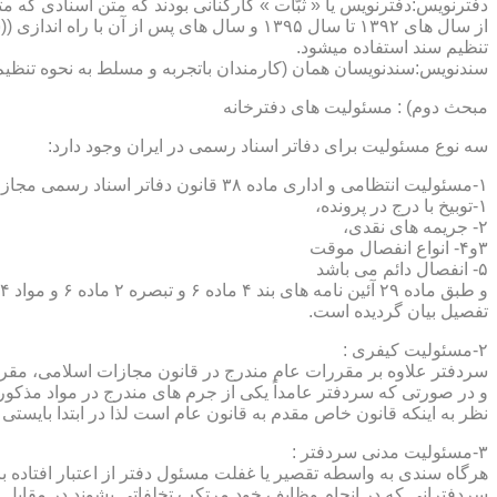
دفترنویس:دفترنویس یا « ثبّات » کارکنانی بودند که متن اسنادی که م
از سال های ۱۳۹۲ تا سال ۱۳۹۵ و سال های پس 
تنظیم سند استفاده میشود.
سندنویس:سندنویسان همان (کارمندان باتجربه و مسلط به نحوه تنظیم 
مبحث دوم) : مسئولیت های دفترخانه
سه نوع مسئولیت برای دفاتر اسناد رسمی در ایران وجود دارد:
۱-مسئولیت انتظامی و اداری ماده ۳۸ قانون دفاتر اسناد رسمی مجازات های انتظامی را برمی شمرد که ۵ درجه شامل :
۱-توبیخ با درج در پرونده،
۲- جریمه های نقدی،
۳و۴- انواع انفصال موقت
۵- انفصال دائم می باشد
تفصیل بیان گردیده است.
۲-مسئولیت کیفری :
سردفتر علاوه بر مقررات عام مندرج در قانون مجازات اسلامی، مقررات خاصی نیز در مواد ۱۰۰ و۱۰۱ و۱۰۲و ۳
و در صورتی که سردفتر عامداً یکی از جرم های مندرج در مواد مذک
نظر به اینکه قانون خاص مقدم به قانون عام است لذا در ابتدا بایستی
۳-مسئولیت مدنی سردفتر :
هرگاه سندی به واسطه تقصیر یا غفلت مسئول دفتر از اعتبار افتاده با
سردفترانی که در انجام وظایف خود مرتکب تخلفاتی بشوند در مقابل 