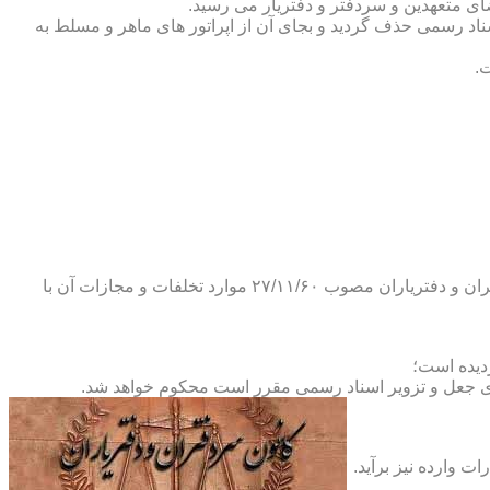
ضای متعهدین و سردفتر و دفتریار می رسید.
یلات دفاتر اسناد رسمی حذف گردید و بجای آن از اپراتور های ماهر و مسلط به
.
و طبق ماده ۲۹ آئین نامه های بند ۴ ماده ۶ و تبصره ۲ ماده ۶ و مواد ۱۴- ۱۷-۱۹-۲۰-۲۴-۲۸-۳۷ و ۵۳ قانون دفاتر اسناد رسمی و کانون سردفتران و دفتریاران مصوب ۲۷/۱۱/۶۰ موارد تخلفات و مجازات آن با
ای جعل و تزویر اسناد رسمی مقرر است محکوم خواهد شد.
ت وارده نیز برآید.