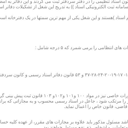
تون اسناد تنظیمی را در دفتر سردفتر ثبت می کردند و این دفاتر به ام
از آن با راه اندازی ((سامانه ثبت الکترونیکی اسناد )) به تدریج این شغل از تشک
اسناد )هستند و این شغل یکی از مهم ترین سمتها در یک دفترخانه است
۱۰ قانون ثبت پیش بینی گردیده است؛
ور را مرتکب شود ، جاعل در اسناد رسمی محسوب و به مجازاتی که بر
 قاضی، قانون خاص را اعمال نماید.
شد مسئول مذکور باید علاوه بر مجازات های مقرر، از عهده کلیه خسارا
متعاملین و اشخاص ذی نفع مسئول خواهند بود .