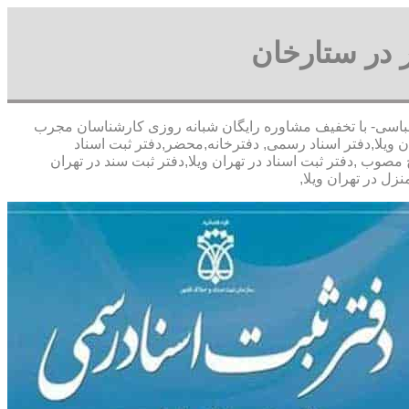
 در ستارخان
0 آقای پورعباسی- با تخفیف مشاوره رايگان شبانه روزی کارشناسان مجرب
 ویلا,دفتر اسناد رسمی, دفترخانه,محضر,دفتر ثبت اسناد
مصوب ,دفتر ثبت اسناد در تهران ویلا,دفتر ثبت سند در تهران
ل در تهران ویلا,