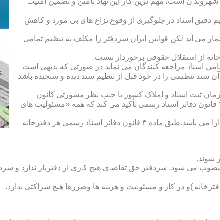
هروندان است، مهم ترین کار این نهاد تأمین و تضمین امنیت
یم دقیق اسناد در جلوگیری از وقوع نزاع های بی مورد و کاهش
ار می آید لکن قوانین ایران سردفتر را مکلف به تنظیم تمامی
ه از استقلال حقوقی برخوردار نیست.
یم تمامی اسناد مراجعه کنندگان می نماید در صورتی که بدیهی است
آن سند تنظیمی را در خود قبل از تنظیم سند دیده و سنجیده باشد
زمان ثبت اسناد و املاک کشور با جلب نظر مشورتی کانون
سردفتران و دفتریاران تعیین شده و سردفتر نامیده می شود. ماده ۲۱ قانون دفاتر اسناد رسمی تأکید می کند که همه «مسئولیت های
دفتریار :دفتریار سمت معاونت دفترخانه و نمایندگی سازمان ثبت را دارا می باشد.طبق ماده ۳ قانون دفاتر اسناد رسمی هر دفترخانه
 شوند.
منصوب می شود. سردفتر حق تقاضای هیچ کاری از دفتریار ندارد و سردف