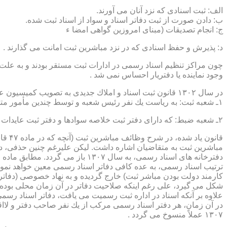
الف: ثبت اسنادی كه نزد آنان می آورند.
ب: دادن صورت از ثبت دفاتر اسناد و سواد از اسناد ثبت شده.
ج: انجام تصدیقات (مبنای امروزین گواهی امضا ء
د: پذیرش و حفظ اسنادی كه در نزد مباشرین ثبت امانت می گذارند .
چون مراكز تنظیم اسناد رسمی در ادارات ثبت مستقر بودند و به علت ای
وجود نماینده یا دفتریار احساس نمی شد .
در سال ۱۳۰۲ قانون ثبت اسناد و املاك جدیدی به تصویب كمیسیون عدلیه مجلس شورای ملی رسید كه مطابق ماده ۵ قانون یاد شده، هر دایره ثبت اسناد، از دو قسمت زیر تشكیل می شد.
۱ـ شعبه ثبت: به ریاست یك نفر رئیس شعبه و توسط چندین مأمور متخصص (بنام مباشرین ثبت) اداره می شد
۲ـ شعبه ضبط: كه دارای دفتر ثبت خلاصه سوادها و دفتر ثبت عایدات بود و توسط سایر كارمندان (اجزاء) اداره ثبت تصدی می شد .
قانو
مباشرین ثبت به متقاضیان اشاره داشت. لیكن علیرغم چنین حذفی، در
ترتیب اسناد رسمی، به عده كافی دفاتر اسناد رسمی معین خواهد نمود
كارمند دولت بودن مباشر ثبت) خارج گردیده و به نهاد خصوصی (دفات
علاوه بر آنكه اسناد در اداره ثبت رسمیت می یافت، دفاتر اسناد رسم
۱۳۰۷ عملاً منسوخ می گردد .