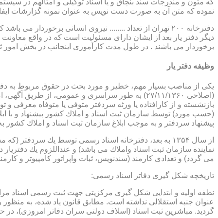
که متون و مندرجات سند بنچاق و یا اسناد توکیلی و امثالهم در سیستم 
نموده که متن آن به صورت دست نویس به عنوان نمونه گزارشات ایفا
دفترخانه ۲۰۰ تهران از تعداد ........ نیروی انسانی برخورد
دیگر دفتر یار بعد از ایشان دارای مسئولیت است که در واقع معاونت د
برخوردار می باشند . در طول مدت کارآموزی اینجانب در بخش امور ث
وظیفه دفتر یار
بازنشسته و از كارافتاده یا ورثه سردفتر متوفی یا متوفاه معرفی و 
پیشنهاد سردفتر و به موجب ابلاغ سازمان ثبت اسناد و املاك كشور 
از سال ۱۳۵۴ به بعد، دفترخانه اسناد رسمی توسط یك سردفتر
نماینده سازمان ثبت اسناد واملاك می باشد) و عنداللزوم یك دفتریار د
می گردد) و تعدادی كارمند (سندنویس، ثبات واپراتور كامپیوتر و كارمند
تاریخچه شكل گیری دفاتر اسناد رسمی:
گردید. مباشرین ثبت اسناد (اسلاف دولتی سران دفاتر امروزی)، در حقیقت جزو كارمندا