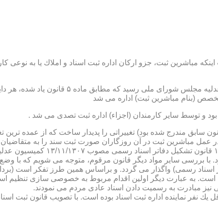
نكه مباشرین ثبت، جزو اركان اداره ثبت اسناد و املاك یا به نوعی كا
ن یاد شده، در شرح وظائف مباشرین ثبت (آنچه كه در ماده ۴۷ قانون سابق مندرج شده بود) تغییراتی را 
 عمل مباشرین ثبت در آن روزگاران صورت ثبت سند را به متقاضیان، 
دفترخانه های اسناد رسمی، به سال 
. با بررسی سایر مواد دیگر قانون مرقوم، متوجه می شویم كه با وضع 
ر اسناد رسمی) واگذار می گردد. و براساس همین طرز تفكر است (برد
ی نیز مبادرت به رسمیت دادن اسناد عادی مردم می نمودند.