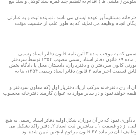
ئولین ( منشی ها ) اقدام به تنظیم چند فقره سند توکیل و سند بیع
 دفترخانه مستقیماً بر عهده ایشان می باشد . نماینده ثبت و به عبارتی
بایگان انجام وظیفه می نمایند که به طور اغلب از جنسیت مؤنث
یكی از مناصب بسیار مهم، خطیر و مورد بحث در حقوق مربوط به دفاتر اسناد رسمی، منصب دفتر یاری است. برخلاف سران دفاتر اسناد رسمی كه به موجب ماده ۳ آئین نامه قانون دفاتر اسناد رسمی
(اصلاحی ۲۷/۱۱/۱۳۶۰) به طور سراسری و عمومی، از طریق آگهی، امتحانات ورودی و اختبار، انتخاب گردیده یا به موجب اختیارات حاصله از ماده ۶۹ قانون دفاتر اسناد رسمی مصوب ۱۳۵۴ توسط سردفتر
شورتی كانون سردفتران و دفتریاران، دادستان محل یا دادگاه بخش
(حسب مورد) توسط سازمان ثبت اسناد و املاك كشور پیشنهاد و با ابلاغ ریاست قوه قضائیه به این سمت منصوب خواهند شد. دفتریاران، مطابق قسمت اخیر ماده ۳ قانون دفاتر اسناد رسمی ۱۳۵۴، بنا به
ازمان اداری دفترخانه مركب از یك دفتریار اول (كه معاون سردفتر و
وظیفه خواهد نمود و در سایر موارد به عنوان كارمند دفترخانه محسوب
ی اسناد مراجعان، به قانون ثبت اسناد مصوب سال ۱۲۹۰ شمسی بازمی گردد.باید یادآوری نمود كه در آن دوران، شكل اولیه دفاتر اسناد رسمی به هیچ
عنوان جنبه استقلالی نداشته است. مطابق قانون یاد شده، به منظور رسمیت دادن به اسناد قاطبه مردم، دوایر ثبت اسناد به عنوان نهادی دولتی، از دو قسمت ۱ ـ مباشرین ثبت اسناد ۲ـ دفتر راكد تشكیل می
ینچنین تبیین شده بود .