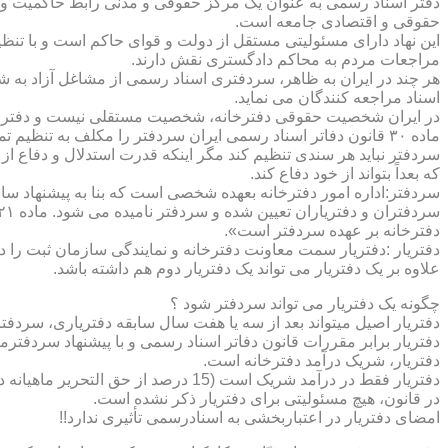
دفتر اسناد رسمی به عنوان یک مرکز حقوقی و مدنی رابط حاکمیت و ش
حقوقی و اقتصادی جامعه است.
این نهاد دارای مسئولیتی مستقل از دولت و قوای حاکم است و با تنظ
مراجعات مردم به محاکم دادگستری نقش دارند.
هر چند در ایران به ظاهر، سردفتری اسناد رسمی از مشاغل آزاد به شم
اسناد مراجعه کنندگان می نماید.
در ایران شخصیت حقوقی دفترخانه، شخصیت مستقلی نیست و دفترخان
ماده ۳۰ قانون دفاتر اسناد رسمی ایران سردفتر را مکلف به تنظ
سردفتر نباید هر سندی تنظیم کند مگر اینکه قدرت استدلال و دفاع از 
که بعداً بتواند از خود دفاع کند.
سردفتر:اداره امور دفترخانه بعهده شخصی است که بنا به پیشنهاد سا
دفترخانه بر عهده سردفتر است».
علاوه بر یک دفتریار می تواند یک دفتریار دوم هم داشته باشد.
چگونه یک دفتریار می تواند سردفتر شود ؟
دفتریار اصیل میتواند بعد از سه یا هفت سال سابقه دفتریاری، سردفتر
دفتریار برابر مقررات قانون دفاتر اسناد رسمی و با پیشنهاد سردفتر
دفتریار، شریک درآمد دفترخانه است.
دفتریار فقط در درآمد شریک است (15 درصد از حق التحریر ماهیانه دفترخانه )و در کار و مسئولیت و هزینه ها وضررها هیچ شراکتی ندارد.
در قانون، هیچ مسئولیتی برای دفتریار ذکر نشده است.
امضای دفتریار در اعتباربخشی به اسنادرسمی تأثیری ندارد!!