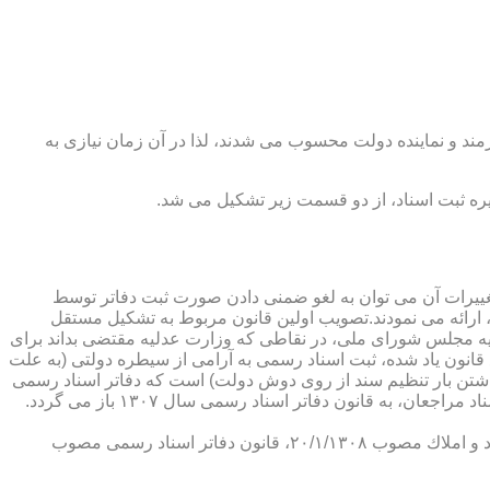
رمند و نماینده دولت محسوب می شدند، لذا در آن زمان نیازی به
پدیدار ساخت كه از عمده ترین تغییرات آن می توان به لغو ضمنی دادن صورت ثبت دفاتر توسط
ارائه می نمودند.تصویب اولین قانون مربوط به تشكیل مستقل
۱۳۰۷ باز می گردد. مطابق ماده ۱ قانون تشكیل دفاتر اسناد رسمی مصوب ۱۳/۱۱/۱۳۰۷ كمیسیون عدلیه مجلس شورای ملی، در نقاطی كه وزارت عدلیه مقتضی بداند برای
قانون یاد شده، ثبت اسناد رسمی به آرامی از سیطره دولتی (به علت
اشتن بار تنظیم سند از روی دوش دولت) است كه دفاتر اسناد رسمی
شكل می گیرد، علی رغم اینكه صلاحیت دفاتر در آن زمان محلی بوده است. به عبارت دیگر اولین اقدام مربوط به خصوصی سازی تنظیم اسناد مراجعان، به قانون دفاتر اسناد رسمی سال ۱۳۰۷ باز می گردد.
در آن زمان، هر دفتر اسناد رسمی مركب از یك نفر صاحب دفتر و لااقل یك نفر نماینده اداره ثبت اسناد بوده است. با تصویب قانون ثبت اسناد و املاك مصوب ۲۰/۱/۱۳۰۸، قانون دفاتر اسناد رسمی مصوب