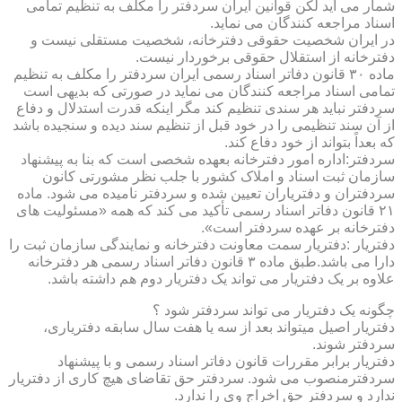
شمار می آید لکن قوانین ایران سردفتر را مکلف به تنظیم تمامی
اسناد مراجعه کنندگان می نماید.
در ایران شخصیت حقوقی دفترخانه، شخصیت مستقلی نیست و
دفترخانه از استقلال حقوقی برخوردار نیست.
ماده ۳۰ قانون دفاتر اسناد رسمی ایران سردفتر را مکلف به تنظیم
تمامی اسناد مراجعه کنندگان می نماید در صورتی که بدیهی است
سردفتر نباید هر سندی تنظیم کند مگر اینکه قدرت استدلال و دفاع
از آن سند تنظیمی را در خود قبل از تنظیم سند دیده و سنجیده باشد
که بعداً بتواند از خود دفاع کند.
سردفتر:اداره امور دفترخانه بعهده شخصی است که بنا به پیشنهاد
سازمان ثبت اسناد و املاک کشور با جلب نظر مشورتی کانون
سردفتران و دفتریاران تعیین شده و سردفتر نامیده می شود. ماده
۲۱ قانون دفاتر اسناد رسمی تأکید می کند که همه «مسئولیت های
دفترخانه بر عهده سردفتر است».
دفتریار :دفتریار سمت معاونت دفترخانه و نمایندگی سازمان ثبت را
دارا می باشد.طبق ماده ۳ قانون دفاتر اسناد رسمی هر دفترخانه
علاوه بر یک دفتریار می تواند یک دفتریار دوم هم داشته باشد.
چگونه یک دفتریار می تواند سردفتر شود ؟
دفتریار اصیل میتواند بعد از سه یا هفت سال سابقه دفتریاری،
سردفتر شوند.
دفتریار برابر مقررات قانون دفاتر اسناد رسمی و با پیشنهاد
سردفترمنصوب می شود. سردفتر حق تقاضای هیچ کاری از دفتریار
ندارد و سردفتر حق اخراج وی را ندارد.