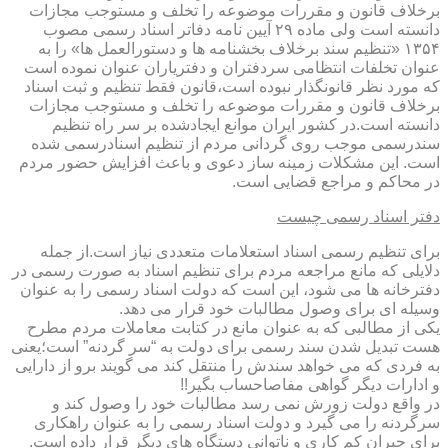
برخلاف قانون و مقررات موضوعه را تخلف و مستوجب مجازات
دانسته است ولی ماده ۲۹ آیین نامه دفاتر اسناد رسمی مصوب
۱۳۵۴ «تنظیم سند برخلاف بخشنامه ها و دستورالعمل ها» را به
عنوان تخلفات انتظامی سردفتران و دفتریاران عنوان نموده است
که مورد نظر قانونگذار نبوده است،قانون فقط تنظیم و ثبت اسناد
برخلاف قانون و مقررات موضوعه را تخلف و مستوجب مجازات
دانسته است.در کشور ایران موانع ایجادشده بر سر راه تنظیم
سندرسمی موجب روی گردانی مردم از تنظیم اسنادرسمی شده
است. این مشکلات زمینه ساز دعوی و باعث افزایش حضور مردم
در محاکم و مراجع قضایی است.
دفتر اسناد رسمی چیست
برای تنظیم رسمی اسناد استعلامات متعددی نیاز است.از جمله
دلایلی که مانع مراجعه مردم برای تنظیم اسناد به صورت رسمی در
دفترخانه ها می شود، این است که دولت اسناد رسمی را به عنوان
وسیله ای برای وصول مطالبات خود قرار می دهد.
یکی از مطالبی که به عنوان مانع در کتابت معاملات مردم مطرح
هست تبدیل شدن سند رسمی برای دولت به “سر گردنه” است؛یعنی
به فردی که می خواهد سندش را منتقل کند می گویند برو از دارایی
و ادارات دیگر گواهی مفاصاحساب بگیر!!
در واقع دولت زورش نمی رسد مطالبات خود را وصول کند و
سرگردنه را می گیرد و دولت اسناد رسمی را به عنوان راهکاری
برای جبران کم کاری و ناتوانی دستگاه های دیگر قرار داده است.