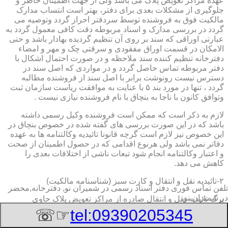
عهده مراکز تعویض پلاک می باشد ولی از جهت اطمینان خاطر و
جلوگیری از مشکلات بعدی برای دفتر، بهتر است انتساب مدارک
مالکیت فوق به فروشنده توسط سردفتر احراز گردد وتوصیه می
گردد در بررسی مدارک و اسناد مربوطه دقت کافی معمول گردد به
عبارتی اوراقی که سند بر روی آن تنظیم گردیده بهادار باشد و حتی
الامکان در قسمت اوراق مفقودی و سرقتی چک و مهر و امضاء
دفترخانه تنظیم کننده سند ملاحظه و در صورت احتمال اشکال با
دفتر مربوطه تماس حاصل گردد و در مواردی که اصل سند در
دسترس نیست رونوشت برابر با اصل سند از فروشنده مطالبه
گردد ، تنها در مورد بند ۵ با عنایت به موافقت ریاست سازمان ثبت
وتوافق کانون با ناجا به بنچاق با نام فروشنده نیازی نیست .
لازم به ذکر است که ممکن است فروشنده وکیل رسمی داشته
باشد که در این صورت بررسی های گفته شده در خصوص بنچاق در
این خصوص نیز لازم است گرچه قانونا تائیدیه وکالتنامه ها به عهده
دفاتر نمی باشد ولی هرنوع اقدامی که در حصول اطمینان از صحت
و اعتبار وکالتنامه انجام شود تبعات ناشی از اختلافات بعدی را
کاهش می دهد.
۲-تائیدیه نقل و انتقال و کارت سبز (شناسنامه مالکیت)
تلفن تماس فوری
دفتر اسناد رسمی در شمیران نو, دفترخانه,محضر
در شمیران نو
برگ تائیدیه نقل و انتقال صادره از مراکز تعویض پلاک حاوی
مشخصات کامل خودرو اعم از نوع ، سیستم ، مدل ، رنگ ، شماره
☞☏
tel:09390205345
موتور و شاسی ، تیپ و بخصوس شماره شناسه خودرو ( VIN ) در
صدر صفحه و مشخصات فروشنده و خریدار اعم از مشخصات