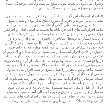
وصول مي گردد و بعلت نبودن مبلغ در سند وكالت، برخلاف اسناد
قطعی موضوع تحریر کمتر مصداق پیدا نمی کند .
۵- اقرارنامه ها ، اين گونه اسناد گاه صرفا اقرارنامه است و حاوي
مسائل مالي نبوده و تحرير آن مورد اتفاق نظر بوده و همان مبلغ
۳۰۰۰۰ ريال مي باشد ولي گاهي ازنظر محتوي يك سند مالي است
مانند اقرارنامه هاي اصلاحي بانك ها نسبت به اسناد قبلي و افزايش
مبلغ و تغييرات در ميزان اقساط و غيره است و يا اقرارنامه هاي
دريافت خسارات توسط اشخاص از شهرداري ها و ادارات راه و
ترابري و غيره كه مقر اقرار به دريافت مبالغي نموده و در قبال آن
حق خود را اسقاط مي نمايد ، در اين گونه موارد كه به جاي صلح
حقوق در قالب اقرارنامه تنظيم مي شود در رابطه با حق التحرير آن
اختلاف نظر وجود دارد بعضا معتقدند با توجه به اينكه اينگونه اسناد
در واقع سندي مالي است وبا توجه به مفاد يكي از آراء وحدت رويه
چون مبلغي كه ماخذ حق الثبت است ملاك وصول حق التحرير هم
هست ماخذ وصول تحرير را همان مبلغ در سند اقرار مي دانند ولي
بعضي از همكاران ديگر صرفا اقرارنامه را مشمول تحرير در بخش
اسناد غيرمالي و اقرارنامه ميدانند ولي بنظر مي رسد همانگونه كه
در بخش صلح نامه ها چنانچه صلح نامه صرفا صلح و فاقد مبلغ و
حاكي از نقل وانتقال نباشد مشمول بند ج تعرفه و در موارد صلح
منقول و غير منقول و حقوق و غيره كه مالي است نسبت به مبلغ
مندرج حق التحرير تعلق مي گيرد ، در مورد اقرارنامه هاي مالي نيز
از باب وحدت ملاک ، به این طریق منطقی تر به نظر می رسد .