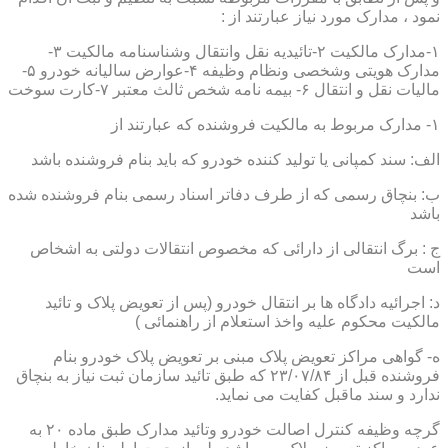
نمود ، مدارک مورد نیاز عبارتند از :
۱-مدارک مالکیت ۲-تائیدیه نقل وانتقال وشناسنامه مالکیت ۳-
مدارک هویتی وشخصی ونظام وظیفه ۴-عوارض سالیانه خودرو ۵-
مالیات نقل و انتقال ۶- بیمه نامه شخص ثالث معتبر ۷-کارت سوخت
۱- مدارک مربوط به مالکیت فروشنده که عبارتند از
الف: سند کمپانی یا تولید کننده خودرو که باید بنام فروشنده باشد
ب: بنچاق رسمی که از طرف دفاتر اسناد رسمی بنام فروشنده شده
باشد
ج : برگ انتقالی از دارائی که مخصوص انتقالات دولتی به اشخاص
است
د: اجرائیه دادگاه ها بر انتقال خودرو (پس از تعویض پلاک و تائید
مالکیت محکوم علیه واخذ استعلام از راهنمائی )
ه- گواهی مراکز تعویض پلاک مبنی بر تعویض پلاک خودرو بنام
فروشنده قبل از ۲۳/۰۷/۸۴ که طبق تائید سازمان ثبت نیاز به بنچاق
ندارد و سند ماقبل کفایت می نماید.
گرچه وظیفه کنترل اصالت خودرو وتائید مدارک طبق ماده ۲۰ به