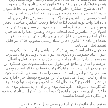
همان قانونگذار در مواد ۸۱ و ۹۱ قانون ثبت اسناد و املاك مصوب
۱۳۱۰، به شرح عملكرد دفاتر اسناد رسمی پرداخته و با لحاظ نمودن
ماده ۹۱ قانون مرقوم متوجه می شویم كه عملكرد صاحبان دفاتر
اسناد رسمی و مباشرین ثبت (كه اینك به مسئولان دفاتر تغییرنام
داده اند) واحد بوده است، لذا به لحاظ وحدت عملكرد صاحبان دفاتر
و مباشرین ثبت در تنظیم اسناد مراجعان، نام مسئولین دفاتر را كه
اصولاً برای مباشرین ثبت انتخاب نموده، و همین معنا را به صاحبان
دفاتر اسناد رسمی نیز قابل تسری می داند. حتی این نقطه نظر
بعدها در ماده ۲۹ قانون دفاتر اسناد رسمی مصوب ۱۳۵۴ نیز قابل
تعمیم تجلی می یابد.
صاحبان دفاتر اسناد رسمی در كنار مباشرین اداره ثبت، یكی به
عنوان نهاد خصوصی و دیگری به عنوان های دولتی توأمان مبادرت
به رسمیت دادن اسناد مراجعان به ویژه در خصوص نقل و انتقال
عرصه و اعیان و منافع غیرمنقول می نمایند.تفاوت بین عملكرد این
دو نهاد، در این است كه نمایندگان ثبت فقط در دفاتر اسناد رسمی
مستقر بودند و اصول اسناد تنظیمی را به ضمیمه حق الثبت مأخوذه
به اداره ثبت ارسال می نمودند تا این موضوع توسط اجزاء اداره ثبت
در دفتر املاك درج گردد. حال آنكه مباشرین ثبت (مسئولان دفاتر)
كه كارمندان موظف اداره ثبت بوده و در آن اداره مستقر بوده اند،
قاعدتاً نیازی به حضور نماینده (كه وظیفه اش كنترل اسناد ثبت شده
در مكان دیگر است) نداشتند .
به تبعیت از قانون دفاتر اسناد رسمی سال ۱۳۰۷، قانون