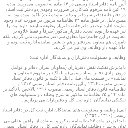
آئین نامه دفاتر اسناد رسمی در ۶۴ ماده به تصویب می رسد. ماده
۱۹ آئین نامه مرقوم كماكان بر ضرورت وجودی دو دفتر ثبت اسناد
در دفترخانه (دفتر سردفتر و دفتر نماینده ثبت) تأكید نموده بود. به
همین دلیل، بر طبق ماده ۲۴ نظامنامه مزبور، در صورت عدم وجود
نماینده اداره ثبت در دفترخانه، دفتریار وظیفه نماینده اداره ثبت را
نیز عهده دار بوده است. دفتریار مذكور (صرفاً و فقط علاوه بر
معاونت در این حالت) تنها معاون سردفتر محسوب نمی گردید، بلكه
نامبرده هم معاون سردفتر و هم جانشین نماینده اداره ثبت بوده و
مآلاً عهده دار وظائف وی نیز می گردید.
وظایف و مسئولیت دفتریاران و نمایندگان اداره ثبت:
با پذیرش تفكیك نقش دفتریاران (معاونان سران دفاتر و عوامل
درون نهادی دفاتر اسناد رسمی) و با تأكید بر مفهوم «معاون و
نماینده» در قسمت های قبلی، اینك با تكیه بر قانون دفاتر اسناد
رسمی مصوب ۱۳۱۶ و آئین نامه دفاتر اسناد رسمی ۱۳۱۷ و
نظامنامه قانون دفاتر اسناد رسمی مصوب ۱۳۱۶ بالاخص با تأكید بر
ماده ۲۴ و ۲۵ نظامنامه مذكور به شرح وظائف و مسئولیت های
تفكیكی نمایندگان اداره ثبت كل و دفتریاران می پردازیم .
الف) وظیفه و مسئولیت های نمایندگان اداره ثبت كل در دفاتر اسناد
رسمی (۱۳۱۰ ـ ۱۳۵۴)
با تدقیق در ماده ۲۴ نظامنامه مذكور و استفاده از براهین عقلی می
توان به شرح وظایف نمایندگان اداره ثبت كل در دفاتر اسناد رسمی