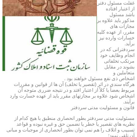
غفلت مسئول دفتر
از اعتبار افتاده
باشد مسئول
مذکور باید علاوه بر
مجازات های
مقرر، از عهده کلیه
خسارات وارده نیز
برآید.
سردفترانی که در
انجام وظایف خود
مرتکب تخلفاتی
بشوند در مقابل
متعاملین و
اشخاص ذی نفع مسئول خواهند بود .
هرگاه سندی در اثر (تقصیر یا تخلف) آن ها از قوانین و مقررات
مربوط بعضاً یا کلاً از اعتبار افتد و در نتیجه ضرری متوجه آن
اشخاص شود علاوه بر مجازتهای مقرر باید از عهده خسارت وارد
برآیند.
قانون و مسئولیت مدنی سردفتر
مسئولیت مدنی سردفتر بطور انحصاری منطبق با هیچ کدام از
نظریه های تقصیر یا خطر یا تضمین حق و غیره نبوده و قواعد
تسبیب و اتلاف را هم نمی توان بطور انحصاری از موجبات و مبانی
آن تلقی نمود؛