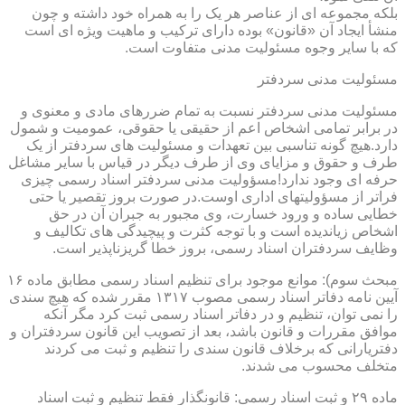
بلکه مجموعه ای از عناصر هر یک را به همراه خود داشته و چون
منشأ ایجاد آن «قانون» بوده دارای ترکیب و ماهیت ویژه ای است
که با سایر وجوه مسئولیت مدنی متفاوت است.
مسئولیت مدنی سردفتر
مسئولیت مدنی سردفتر نسبت به تمام ضررهای مادی و معنوی و
در برابر تمامی اشخاص اعم از حقیقی یا حقوقی، عمومیت و شمول
دارد.هیچ گونه تناسبی بین تعهدات و مسئولیت های سردفتر از یک
طرف و حقوق و مزایای وی از طرف دیگر در قیاس با سایر مشاغل
حرفه ای وجود ندارد!مسؤولیت مدنی سردفتر اسناد رسمی چیزی
فراتر از مسؤولیتهای اداری اوست.در صورت بروز تقصیر یا حتی
خطایی ساده و ورود خسارت، وی مجبور به جبران آن در حق
اشخاص زیاندیده است و با توجه کثرت و پیچیدگی های تکالیف و
وظایف سردفتران اسناد رسمی، بروز خطا گریزناپذیر است.
مبحث سوم): موانع موجود برای تنظیم اسناد رسمی مطابق ماده ۱۶
آیین نامه دفاتر اسناد رسمی مصوب ۱۳۱۷ مقرر شده که هیچ سندی
را نمی توان، تنظیم و در دفاتر اسناد رسمی ثبت کرد مگر آنکه
موافق مقررات و قانون باشد، بعد از تصویب این قانون سردفتران و
دفتریارانی که برخلاف قانون سندی را تنظیم و ثبت می کردند
متخلف محسوب می شدند.
ماده ۲۹ و ثبت اسناد رسمی: قانونگذار فقط تنظیم و ثبت اسناد