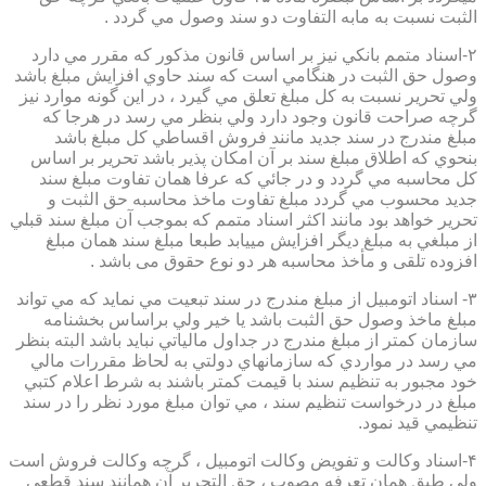
الثبت نسبت به مابه التفاوت دو سند وصول مي گردد .
۲-اسناد متمم بانكي نيز بر اساس قانون مذكور كه مقرر مي دارد
وصول حق الثبت در هنگامي است كه سند حاوي افزايش مبلغ باشد
ولي تحرير نسبت به كل مبلغ تعلق مي گيرد ، در اين گونه موارد نيز
گرچه صراحت قانون وجود دارد ولي بنظر مي رسد در هرجا كه
مبلغ مندرج در سند جديد مانند فروش اقساطي كل مبلغ باشد
بنحوي كه اطلاق مبلغ سند بر آن امكان پذير باشد تحرير بر اساس
كل محاسبه مي گردد و در جائي كه عرفا همان تفاوت مبلغ سند
جديد محسوب مي گردد مبلغ تفاوت ماخذ محاسبه حق الثبت و
تحرير خواهد بود مانند اكثر اسناد متمم كه بموجب آن مبلغ سند قبلي
از مبلغي به مبلغ ديگر افزايش مييابد طبعا مبلغ سند همان مبلغ
افزوده تلقی و مأخذ محاسبه هر دو نوع حقوق می باشد .
۳- اسناد اتومبيل از مبلغ مندرج در سند تبعيت مي نمايد كه مي تواند
مبلغ ماخذ وصول حق الثبت باشد يا خير ولي براساس بخشنامه
سازمان كمتر از مبلغ مندرج در جداول مالياتي نبايد باشد البته بنظر
مي رسد در مواردي كه سازمانهاي دولتي به لحاظ مقررات مالي
خود مجبور به تنظيم سند با قيمت كمتر باشند به شرط اعلام كتبي
مبلغ در درخواست تنظيم سند ، مي توان مبلغ مورد نظر را در سند
تنظيمي قيد نمود.
۴-اسناد وكالت و تفويض وكالت اتومبيل ، گرچه وكالت فروش است
ولي طبق همان تعرفه مصوب ، حق التحرير آن همانند سند قطعي