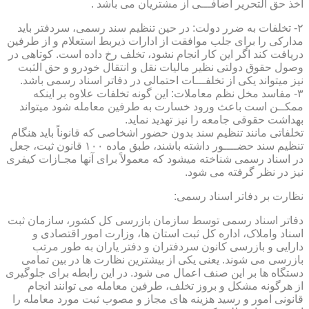
اخذ حق التحریر اضافـــی از مشتریان می باشد .
۲- تخلفات به ضرر دولت: در حین تنظیم سند رسمی، سردفتر باید
مدارکی را برای جلب موافقت از ادارات ذیربط استعلام و از طرفین
دریافت کند اگر این کار انجام نشود، تخلف رخ داده است. کوتاهی در
وصول حقوق دولتی نظیر مالیات نقل و انتقال خودرو و حق الثبت
نیز میتواند یکی از تخلفـــات احتمالی در دفاتر اسناد رسمی باشد.
۳- مفاسد مخل نظم معاملات: این گونه تخلفات علاوه بر اینکه
ممکــن است باعث ورود خسارت به طرفین معامله شود میتواند
بهداشت حقوقی جامعه را نیز تهدید نماید.
تخلفاتی مانند تنظیم سند بدون حضور اشخاصی که قانوناً باید هنگام
تنظیم سند حضــــور داشته باشند، طبق ماده ۱۰۰ قانون ثبت، جعل
در اسناد رسمی شناخته میشود که معمولاً برای آنها مجـازات کیفری
نیز در نظر گرفته می شود.
نظارت بر دفاتر اسناد رسمی:
دفاتر اسناد رسمی توسط سازمان بازرسی کل کشور، سازمان ثبت
اسناد واملاک، اداره کل ثبت استان ها، وزارت امور اقتصادی و
دارایی و بازرسی کانون سردفتران و دفتر یاران به طور مرتب
بازرسی می شوند. یعنی یکی از بیشترین نظارت ها در بین تمامی
دستگاه ها بر این صنف اعمال می شود. در این رابطه برای جلوگیری
از هرگونه مشکل و بروز تخلف، طرفین معامله می توانند انجام
قانونی امور و رسید هزینه های مجاز و مصوب ثبت مورد معامله را