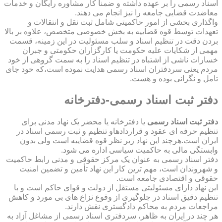
اسناد رسمی را بر عهده داشته و ضمناً کار مشاوره رایگان و خدمات
معاضدت قضایی جامعه را نیز انجام می دهند.
واگذاری بخشی از امور حاکمیتی شامل ثبت نقل و انتقالات و
تعهدات توسط قوه قضاییه به بخش خصوصی متخصص، علاوه بر بالا
بردن دقت در تنظیم اسناد و سلب مسئولیت در این زمینه، قسمت
مهمی از شکایات علیه حکومت یا کارگزاران حکومتی و جبران
خسارات ناشی از اشتباه در تنظیم اسناد را به سمت گروهی از خود
مردم یعنی سردفتران اسناد رسمی هدایت نموده است،که خود جای
تامل و نگرانی بوده و هست.
دفتر ثبت اسناد رسمی-دفترخانه
دفتر ثبت اسناد رسمی
یا دفترخانه یا محضر یک نهاد مدنی برای
تنظیم حرفه ای عقود و قراردادهاو تنظیم و ثبت رسمی اسناد در
ایران است.هرچند این نهاد زیر نظر قوه قضاییه است ولی بدون
وابستگی مالی به حاکمیت سیاسی اداره می شود.
دفتر اسناد رسمی به عنوان یک مرکز حقوقی و مدنی رابط حاکمیت
و شهروندان است، مهم ترین کار این نهاد تأمین و تضمین امنیت
حقوقی و اقتصادی جامعه است.
این نهاد دارای مسئولیتی مستقل از دولت و قوای حاکم است و با
تنظیم دقیق اسناد در جلوگیری از وقوع نزاع های بی مورد و کاهش
مراجعات مردم به محاکم دادگستری نقش دارند.
هر چند در ایران به ظاهر، سردفتری اسناد رسمی از مشاغل آزاد به