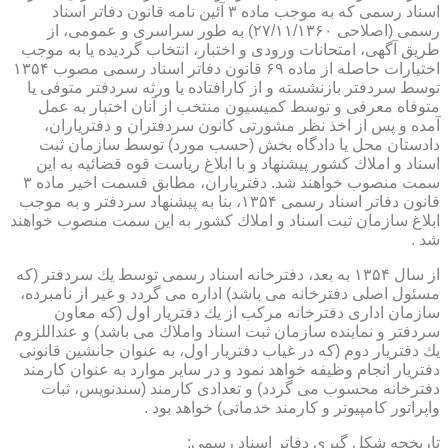
اسناد رسمی كه به موجب ماده ۳ آئین نامه قانون دفاتر اسناد
رسمی (اصلاحی ۲۷/۱۱/۱۳۶۰) به طور سراسری و عمومی، از
طریق آگهی، امتحانات ورودی و اختبار، انتخاب گردیده یا به موجب
اختیارات حاصله از ماده ۶۹ قانون دفاتر اسناد رسمی مصوب ۱۳۵۴
توسط سردفتر بازنشسته و از كارافتاده یا ورثه سردفتر متوفی یا
متوفاه معرفی و توسط كمیسیون منتخب از آنان اختبار به عمل
آمده و پس از اخذ نظر مشورتی كانون سردفتران و دفتریاران،
دادستان محل یا دادگاه بخش (حسب مورد) توسط سازمان ثبت
اسناد و املاك كشور پیشنهاد و با ابلاغ ریاست قوه قضائیه به این
سمت منصوب خواهند شد. دفتریاران، مطابق قسمت اخیر ماده ۳
قانون دفاتر اسناد رسمی ۱۳۵۴، بنا به پیشنهاد سردفتر و به موجب
ابلاغ سازمان ثبت اسناد و املاك كشور به این سمت منصوب خواهند
شد .
از سال ۱۳۵۴ به بعد، دفترخانه اسناد رسمی توسط یك سردفتر (كه
مسئول اصلی دفترخانه می باشد) اداره می گردد و غیر از نامبرده،
سازمان اداری دفترخانه مركب از یك دفتریار اول (كه معاون
سردفتر و نماینده سازمان ثبت اسناد واملاك می باشد) و عنداللزوم
یك دفتریار دوم (كه در غیاب دفتریار اول، به عنوان جانشین قانونی
دفتریار انجام وظیفه خواهد نمود و در سایر موارد به عنوان كارمند
دفترخانه محسوب می گردد) و تعدادی كارمند (سندنویس، ثبات
واپراتور كامپیوتر و كارمند خدماتی) خواهد بود .
تاریخچه شكل گیری دفاتر اسناد رسمی: