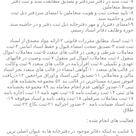
۷- ثبت سند در دفتر سردفتر و تصدیق مطابقت سند و ثبت دفتر
توسط متعاملین.
۸- تایید صحت ثبت و هویت متعاملین با امضای سردفتر ذیل ثبت
دفتر و حاشیه سند.
۹-امضای دفتریار و مهر دفترخانه ذیل ثبت دفتر و در حاشیه سند.
حوزه وظایف دفاتر اسناد رسمی
۱-ثبت اسناد مطابق مقررات قانونی ۲-ارائه مواد مصدق از اسناد
ثبت شده ۳-تصدیق صحت امضاء،قبول و حفظ اسناد امانتی ۴-ثبت
معاملات شرطی و رهنی در قالب های متعدد ۵-ثبت معاملات اموال
منقول ۶-ثبت معاملات اموال غیر منقول ۷-ثبت وصیت در قالبهای
عهدی و تکمیلی ۸-ثبت اقرارنامه در قالب های متعدد ۹-ثبت وکالت
در قالب های متعدد ۱۰-گواهی امضاء در قالب های متعدد بجز اسناد
مالی و معاملاتی ۱۱-تصدیق کپی اسناد و اوراق مراجعین ۱۲-دریافت
قبوض سپرده مستاجرین در قالب بند ۵۲ مجموعه بخشنامه های
ثبتی ۱۳-صدور گواهی عدم انجام معامله بند ۸۹ مجموعه بخشنامه
های ثبتی ۱۴-ثبت رضایت نامه ۱۵-ثبت تعهد نامه ۱۶-ثبت اجاره نامه
۱۷-ثبت معاملات سرقفلی ۱۸-ثبت وقف نامه و اسناد موقوفه ۱۹-
ثبت اسناد ضمانت نامه ۲۰-صدور اجرائیه ۲۱-ثبت نکاح ۲۲-ثبت
طلاق
فعالیت های انجام شده :
با عنایت به اینکه دفاتر موجود در دفترخانه ها به عنوان اصلی ترین