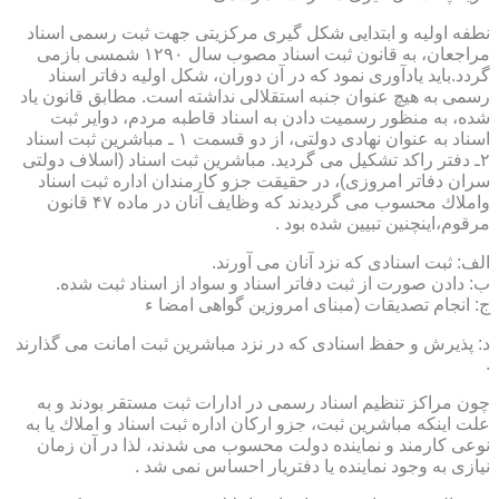
نطفه اولیه و ابتدایی شكل گیری مركزیتی جهت ثبت رسمی اسناد
مراجعان، به قانون ثبت اسناد مصوب سال ۱۲۹۰ شمسی بازمی
گردد.باید یادآوری نمود كه در آن دوران، شكل اولیه دفاتر اسناد
رسمی به هیچ عنوان جنبه استقلالی نداشته است. مطابق قانون یاد
شده، به منظور رسمیت دادن به اسناد قاطبه مردم، دوایر ثبت
اسناد به عنوان نهادی دولتی، از دو قسمت ۱ ـ مباشرین ثبت اسناد
۲ـ دفتر راكد تشكیل می گردید. مباشرین ثبت اسناد (اسلاف دولتی
سران دفاتر امروزی)، در حقیقت جزو كارمندان اداره ثبت اسناد
واملاك محسوب می گردیدند كه وظایف آنان در ماده ۴۷ قانون
مرقوم،اینچنین تبیین شده بود .
الف: ثبت اسنادی كه نزد آنان می آورند.
ب: دادن صورت از ثبت دفاتر اسناد و سواد از اسناد ثبت شده.
ج: انجام تصدیقات (مبنای امروزین گواهی امضا ء
د: پذیرش و حفظ اسنادی كه در نزد مباشرین ثبت امانت می گذارند
.
چون مراكز تنظیم اسناد رسمی در ادارات ثبت مستقر بودند و به
علت اینكه مباشرین ثبت، جزو اركان اداره ثبت اسناد و املاك یا به
نوعی كارمند و نماینده دولت محسوب می شدند، لذا در آن زمان
نیازی به وجود نماینده یا دفتریار احساس نمی شد .