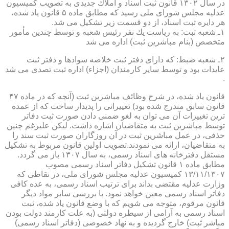
در سال ۱۳۰۲ قانون ثبت اسناد و املاك جدیدی به تصویب كمیسیون
عدلیه مجلس شورای ملی رسید كه مطابق ماده ۵ قانون یاد شده،
هر دایره ثبت اسناد، از دو قسمت زیر تشكیل می شد.
۱ـ شعبه ثبت: به ریاست یك نفر رئیس شعبه و توسط چندین مأمور
متخصص (بنام مباشرین ثبت) اداره می شد
۲ـ شعبه ضبط: كه دارای دفتر ثبت خلاصه سوادها و دفتر ثبت
عایدات بود و توسط سایر كارمندان (اجزاء) اداره ثبت تصدی می شد
.
قانون یاد شده، در شرح وظائف مباشرین ثبت (آنچه كه در ماده ۴۷
قانون سابق مندرج شده بود) تغییراتی را پدیدار ساخت كه از عمده
ترین تغییرات آن می توان به لغو ضمنی دادن صورت ثبت دفاتر
توسط مباشرین ثبت به متقاضیان اشاره داشت. لیكن علیرغم چنین
حذفی، در عمل مباشرین ثبت در آن روزگاران صورت ثبت سند را
به متقاضیان، ارائه می نمودند.تصویب اولین قانون مربوط به تشكیل
مستقل دفترخانه های اسناد رسمی، به سال ۱۳۰۷ باز می گردد.
مطابق ماده ۱ قانون تشكیل دفاتر اسناد رسمی مصوب
۱۳/۱۱/۱۳۰۷ كمیسیون عدلیه مجلس شورای ملی، در نقاطی كه
وزارت عدلیه مقتضی بداند برای ترتیب اسناد رسمی، به عده كافی
دفاتر اسناد رسمی معین خواهد نمود. با بررسی سایر مواد دیگر
قانون مرقوم، متوجه می شویم كه با وضع قانون یاد شده، ثبت
اسناد رسمی به آرامی از سیطره دولتی (به علت كارمند دولت بودن
مباشر ثبت) خارج گردیده و به نهاد خصوصی (دفاتر اسناد رسمی)