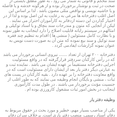
سند محکم و قانونی به شمار می رود ، به طور مطلق بایستی از
صحت در ثبت و نوشتار برخوردار بوده و از هرگونه خدشه و یا فاصله
و یا حاشیه نویسی و نواقص مثلی مصون باشد . لذا بر اساس این
اصل اغلب دفترخانه ها مرعی به رعایت به این اصل بوده و لذا از در
اختیار گذاردن این دسته ازدفاتر به کارآموزان احتراز می نمایند .
لیکن از آنجایی که متون و مندرجات سند بنچاق و یا اسناد توکیلی و
امثالهم در سیستم رایانه قابلیت اصلاح را دارد اینجانب به طور نمونه
و با نظارت کامل مسئولین ( منشی ها ) اقدام به تنظیم چند فقره
سند توکیل و سند بیع نموده که متن آن به صورت دست نویس به
عنوان نمونه گزارشات ایفادمی گردد .
دفترخانه ۲۰۰ تهران از تعداد ........ نیروی انسانی برخوردار می باشد
که در رأس کارکنان سردفتر قرارگرفته که در واقع مسئولیت
اجرایی دفترخانه مستقیماً بر عهده ایشان می باشد . نماینده ثبت و
به عبارتی دیگر دفتر یار بعد از ایشان دارای مسئولیت است که در
واقع معاونت دفترخانه را بر عهده دارد . بقیه کارکنان در پست های
ثبات ، منشی و بایگان انجام وظیفه می نمایند که به طور اغلب از
جنسیت مؤنث برخوردار می باشند . در طول مدت کارآموزی
اینجانب در بخش امور ثبات مشغول کارورزی بوده ام .
وظیفه دفتر یار
یكی از مناصب بسیار مهم، خطیر و مورد بحث در حقوق مربوط به
دفاتر اسناد رسمی، منصب دفتر یاری است. برخلاف سران دفاتر