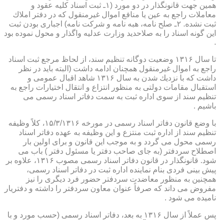
همین جهت قانونگذار در دو مورد (۱ـ ثبت اسناد كلیه عقود و
معاملات راجع به عین یا منافع اموال غیرمنقول كه در دفتر املاك
ثبت نشده. ۲ـ صلح نامه، هبه نامه و شركت نامه) اجباری بودن ثبت
این گونه اسناد را به صلاحدید وزارت عدلیه واگذار و محول نموده بود
.
تا سال ۱۳۱۶ وضعیت دوگانه تنظیم سند، از لحاظ مرجع ثبت اسناد
راجع به اموال غیرمنقول همچنان ادامه داشت (البته باید در نظر
داشت كه با نزدیك شدن به سال ۱۳۱۶ شاهد اقبال عمومی و
استقبال مقامات دولتی به منظور انتزاع و انتقال اختیارات راجع به
تنظیم سند از سوی اداره ثبت به سمت دفاتر اسناد رسمی می
باشیم .
با وضع قانون دفاتر اسناد رسمی در مورخه ۱۵/۳/۱۳۱۶، كلاً وظیفه
تنظیم سند از اداره ثبت منتزع و این وظیفه به عهده دفاتر اسناد
رسمی محول می گردد و به موجب این قانون و برای اولین بار
اصطلاح سردفتر (به جای صاحب دفتر یا مسئول دفتر ) باب می
شود. قانونگذار در قانون دفاتر اسناد رسمی مصوب ۱۳۱۶، علاوه بر
پیش بینی فردی بنام نماینده اداره ثبت در دفاتر اسناد رسمی،
همچنین به منظور معاضدت سردفتر حضور فرد دیگری را نیز
مفروض می داند كه صرفاً عنوان معاون سردفتر را داشته و دفتریار
نامیده می شود .
پس عملاً از سال ۱۳۱۶ به بعد، دفاتر اسناد رسمی (حسب مورد و با