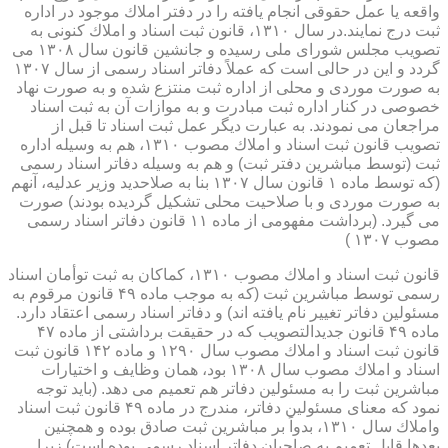
واقعه یا عمل حقوقی انجام یافته را در دفتر املاك موجود در اداره
ثبت درج نمایند.در سال ۱۳۱۰، قانون ثبت اسناد و املاك كنونی به
تصویب مجلس شورای ملی رسیده و جانشین قانون سال ۱۳۰۸ می
گردد و این در حالی است كه عملاً دفاتر اسناد رسمی از سال ۱۳۰۷
به صورت موردی و محلی از اداره ثبت منتزع شده و به صورت نهاد
خصوصی در كنار اداره ثبت مبادرت و به موازات آن به ثبت اسناد
مراجعان می نمودند. به عبارت دیگر عمل ثبت اسناد تا قبل از
تصویب قانون ثبت اسناد و املاك مصوب ۱۳۱۰، هم به وسیله اداره
ثبت (توسط مباشرین دفتر ثبت) و هم به وسیله دفاتر اسناد رسمی
(كه توسط ماده ۱ قانون سال ۱۳۰۷ بنا به صلاحدید وزیر عدلیه، آنهم
به صورت موردی و با صلاحیت محلی تشكیل گردیده بودند) صورت
می گیرد. (برداشت مفهومی از ماده ۱۱ قانون دفاتر اسناد رسمی
مصوب ۱۳۰۷ )
قانون ثبت اسناد و املاك مصوب ۱۳۱۰، كماكان به ثبت توأمان اسناد
رسمی توسط مباشرین ثبت (كه به موجب ماده ۴۹ قانون مرقوم به
مسئولین دفاتر تغییر نام یافته اند) و دفاتر اسناد رسمی اعتقاد دارد.
ماده ۴۹ قانون جدیدالتصویب كه در حقیقت برداشتی از ماده ۴۷
قانون ثبت اسناد و املاك مصوب سال ۱۲۹۰ و ماده ۱۴۲ قانون ثبت
اسناد و املاك مصوب سال ۱۳۰۸ بود، همان وظایف و اختیارات
مباشرین ثبت را به مسئولین دفاتر هم تعمیم می دهد. (باید توجه
نمود كه معنای مسئولین دفاتر، مندرج در ماده ۴۹ قانون ثبت اسناد
واملاك سال ۱۳۱۰، بدواً بر مباشرین ثبت صادق بوده و همچنین
بعدها قابل تعمیم به صاحبان دفاتر اسناد رسمی بوده است) زیرا