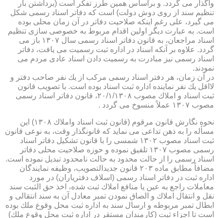
واگذار می گردد. و براساس همین طرز تفكر است (برداشتن بار
تنظیم سند از روی دوش دولت) است كه دفاتر اسناد رسمی شكل
می گیرد، علی رغم اینكه صلاحیت دفاتر در آن زمان محلی بوده
است. به عبارت دیگر اولین اقدام مربوط به خصوصی سازی تنظیم
اسناد مراجعان، به قانون دفاتر اسناد رسمی سال ۱۳۰۷ باز می
گردد. علاوه بر آنكه اسناد در اداره ثبت رسمیت می یافت، دفاتر
اسناد رسمی نیز مبادرت به رسمیت دادن اسناد عادی مردم می
نمودند.
در آن زمان، هر دفتر اسناد رسمی مركب از یك نفر صاحب دفتر و
لااقل یك نفر نماینده اداره ثبت اسناد بوده است. با تصویب قانون
ثبت اسناد و املاك مصوب ۲۰/۱/۱۳۰۸، قانون دفاتر اسناد رسمی
مصوب ۱۳۰۷ عملاً منسوخ می گردد .
نحوه نگارش قانون مرقوم (قانون ثبت اسناد واملاك ۱۳۰۸) این
مسأله را به ذهن تداعی می نماید كه قانونگذار وقت، به نوعی قانون
ثبت اسناد مصوب ۱۳۰۲ شمسی را با قانون تشكیل دفاتر اسناد
رسمی مصوب ۱۳۰۷ تلفیق نموده و حوزه صلاحیت محلی دفاتر
اسناد رسمی را از حالت محدود به حالت نامحدود تبدیل نموده است.
مضافاً مطابق ماده ۲۰۳ قانون جدیدالتصویب، وظیفه نمایندگان
اداره ثبت در دفاتر اسناد رسمی (اسلاف دفتریاران) در مورد
معاملات راجع به عین یا منافع املاك ثبت شده، اخذ حق الثبت سند
نقل و انتقال املاك و الصاق نمودن تمبر معادل آن به سند انتقالی و
ابطال تمبر مربوطه و ارسال سند به اداره ثبت محل وقوع ملك بوده
است تا اجزاء ثبت (كارمندان مستقر در اداره ثبت محل وقوع ملك)