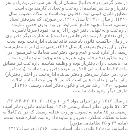
در نظر گرفتن درجات آنها) متشكل از یك نفر سردفتر، یك یا دو نفر
دفتریار و یك نفر نماینده اداره ثبت و تعدادی كارمند بوده است.
مطابق قانون كنونی ثبت، (قانون ثبت اسناد و املاك مصوب سال
۱۳۱۰) از سال ۱۳۱۰ تا سال ۱۳۱۶، در صورتی كه سردفتر اسناد
رسمی، ضمناً مجتهد جامع الشرایط نیز بود، بدون حضور نماینده
اداره ثبت و به تنهایی دفتر خود را اداره می نمود (صرفاً نامبرده
دارای تعدادی كارمند دفترخانه بوده است) به عبارت دیگر دفتر وی
در زمان حاكمیت قانون یاد شده فاقد نماینده اداره ثبت بوده است
لیكن از این تاریخ به بعد، (ازسال ۱۳۱۶، یعنی سال انتزاع تنظیم سند
رسمی از اداره ثبت و عدم وجود دفتر ثبت معاملات غیرمنقول در
اداره مذكور) دفترخانه وی، علیرغم عدم وجود نماینده اداره ثبت،
می بایست دارای دفتریار بوده و وظیفه نماینده اداره ثبت نیز مطابق
ماده ۲۴ نظامنامه آتی الذكر بر عهده دفتریار بوده است (یك دفتر
جاری در اختیار سردفتر و دفتر نماینده اداره ثبت در اختیار دفتریار)
و این یكی از تفاوت هایی است كه بین قانون ثبت اسناد و املاك
مصوب ۱۳۱۰ از یك طرف و قانون دفاتر اسناد رسمی ۱۳۱۶ از
طرف دیگر وجود داشته است .
در سال ۱۳۱۶ و در اجرای مواد ۹ و ۱۰ و ۱۵، ۲۰، ۲۱، ۲۲، ۲۴، ۳۶،
۵۳، ۵۷ قانون دفاتر اسناد رسمی ۱۳۱۶، نظامنامه قانون دفاتر اسناد
رسمی در ۸۵ ماده به تصویب وزارت عدلیه رسیده كه در آن كاملاً به
مسأله تفكیك عملكرد دفتریار و نماینده اداره ثبت اشاره شده است.
(ماده ۲۴ و ۲۵ نظامنامه مزبور)
براساس ماده ۴۷ قانون دفاتر اسناد رسمی ۱۳۱۶، در سال ۱۳۱۷