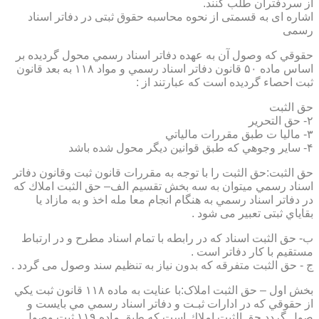
از سردفتران طلب کنند.
اشاره ای به قسمتی از نحوه محاسبه حقوق ثبتی در دفاتر اسناد
رسمی
حقوقي كه وصول آن به عهده دفاتر اسناد رسمي محول گرديده بر
اساس ماده ۵۰ قانون دفاتر اسناد رسمي و مواد ۱۱۸ به بعد قانون
ثبت احصاء گرديده است كه عبارتند از :
حق الثبت
۲- حق التحرير
۳- ماليا ت طبق مقررات مالياتي
۴- ساير وجوهي كه طبق قوانين ديگر محول شده باشد
حق الثبت:حق الثبت را با توجه به مقررات قانون ثبت وقانون دفاتر
اسناد رسمي ميتوان به سه بخش تقسيم الف– حق الثبت املاك كه
در دفاتر اسناد رسمي به هنگام انجام معا مله اخذ و به مازاد يا
بقاياي ثبتی تعبیر می شود .
ب- حق الثبت اسناد كه در رابطه با تمام اسناد مطرح و در ارتباط
مستقيم با كار دفاتر است .
ج - حق الثبت متفرقه كه بدون نياز به تنظیم سند وصول می گردد .
بخش اول – حق الثبت املاک:با عنايت به ماده ۱۱۸ قانون ثبت يكي
از حقوقي كه در ادارات ثبـت و دفاتر اسناد رسمي مي بايست و
صول گردد حق الثبت املاك است كه طبق ماده ۱۱۹ ثبت وصول