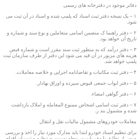
دفاتر موجود در دفترخانه های رسمی
۱ – یک نسخه دفتر ثبت اسناد که پلمپ شده و اسناد در آن ثبت می
شود.
۲ – دفتر راهنما ک متضمن اسامی متعاملین و نوع سند و شماره و
تاریخ آن خواهد بود.
۳ – دفتر درآمد که به منظور ثبت سند مقرر است و شماره قبض
هزینه های مزبور در آن قید می شود این دفتر از طرف سازمان ثبت
پلمپ خواهد شد.
۴ – دفتر ثبت مکاتبات و تقاضانامه اجرایی و خلاصه معاملات.
۵ – دفتر ابواب جمعی قبوض سپرده و اوراق بهادار.
۶ – دفتر گواهی امضاء.
۷ – دفتر ثبت اسامی اشخاص ممنوع المعامله و املاک بازداشت
شده و مشمول بند ز.
معاملات خودروهای مشمول مالیات نقل و انتقال
برای تنظیم اسناد خودرو ابتدا باید مدارک مورد نیاز را اخذ و بررسی
و پس از تطابق با مقررات مربوطه نسبت به تنظیم و ثبت ان اقدام