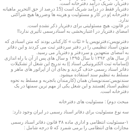
دفتریار، شریک درآمد دفترخانه است.
دفتریار فقط در درآمد شریک است (15 درصد از حق التحریر ماهیانه
دفترخانه )و در کار و مسئولیت و هزینه ها وضررها هیچ شراکتی
ندارد.
در قانون، هیچ مسئولیتی برای دفتریار ذکر نشده است.
امضای دفتریار در اعتباربخشی به اسنادرسمی تأثیری ندارد!!
دفترنویس:دفترنویس یا « ثبّات » کارکنانی بودند که متن اسنادی که
متون اسناد تنظیمی را در دفتر سردفتر ثبت می کردند و این دفاتر
به امضای متعهدین و سردفتر و دفتریار می رسید.
از سال های ۱۳۹۲ تا سال ۱۳۹۵ و سال های پس از آن با راه اندازی
((سامانه ثبت الکترونیکی اسناد )) به تدریج این شغل از تشکیلات
دفاتر اسناد رسمی حذف گردید و بجای آن از اپراتور های ماهر و
مسلط به تنظیم سند استفاده میشود.
سندنویس:سندنویسان همان (کارمندان باتجربه و مسلط به نحوه
تنظیم اسناد )هستند و این شغل یکی از مهم ترین سمتها در یک
دفترخانه است.
مبحث دوم) : مسئولیت های دفترخانه
سه نوع مسئولیت برای دفاتر اسناد رسمی در ایران وجود دارد:
۱-مسئولیت انتظامی و اداری ماده ۳۸ قانون دفاتر اسناد رسمی
مجازات های انتظامی را برمی شمرد که ۵ درجه شامل :