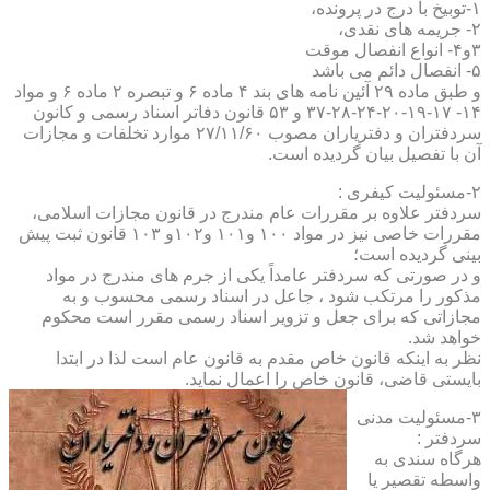
۱-توبیخ با درج در پرونده،
۲- جریمه های نقدی،
۳و۴- انواع انفصال موقت
۵- انفصال دائم می باشد
و طبق ماده ۲۹ آئین نامه های بند ۴ ماده ۶ و تبصره ۲ ماده ۶ و مواد
۱۴- ۱۷-۱۹-۲۰-۲۴-۲۸-۳۷ و ۵۳ قانون دفاتر اسناد رسمی و کانون
سردفتران و دفتریاران مصوب ۲۷/۱۱/۶۰ موارد تخلفات و مجازات
آن با تفصیل بیان گردیده است.
۲-مسئولیت کیفری :
سردفتر علاوه بر مقررات عام مندرج در قانون مجازات اسلامی،
مقررات خاصی نیز در مواد ۱۰۰ و۱۰۱ و۱۰۲و ۱۰۳ قانون ثبت پیش
بینی گردیده است؛
و در صورتی که سردفتر عامداً یکی از جرم های مندرج در مواد
مذکور را مرتکب شود ، جاعل در اسناد رسمی محسوب و به
مجازاتی که برای جعل و تزویر اسناد رسمی مقرر است محکوم
خواهد شد.
نظر به اینکه قانون خاص مقدم به قانون عام است لذا در ابتدا
بایستی قاضی، قانون خاص را اعمال نماید.
۳-مسئولیت مدنی
سردفتر :
هرگاه سندی به
واسطه تقصیر یا