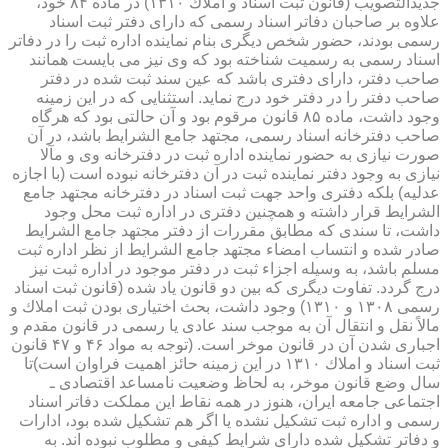
جدیدالتصویب (قانون ثبت اسناد و املاك ۱۳۱۰) در ماده ۸۴ خود،
علاوه بر صاحبان دفاتر اسناد رسمی كه دارای دفتر ثبت اسناد
رسمی بودند، حضور شخص دیگری بنام نماینده اداره ثبت را در دفاتر
اسناد رسمی به رسمیت شناخته بود كه وی نیز می بایست همانند
صاحب دفتر، دارای دفتری باشد كه عین سند ثبت شده در دفتر
صاحب دفتر را در دفتر خود درج نماید. استثنایی كه در این زمینه
وجود داشت، ماده ۸۵ قانون مرقوم بود و آن حالتی بود كه هرگاه
صاحب دفترخانه اسناد رسمی، مجتهد جامع الشرایط باشد، در آن
صورت نیازی به حضور نماینده اداره ثبت در دفترخانه وی و مآلا
نیازی به وجود دفتر نماینده ثبت در آن دفترخانه نبوده است (با اجازه
عدلیه) بلكه دفتری واحد جهت ثبت اسناد در دفترخانه مجتهد جامع
الشرایط قرار داشته و همچنین دفتری در اداره ثبت محل وجود
داشت، تا سندی كه مطابق مقررات از دفتر مجتهد جامع الشرایط
صادر شده و انتساب امضاء مجتهد جامع الشرایط از نظر اداره ثبت
مسلم باشد، به وسیله اجزاء ثبت در دفتر موجود در اداره ثبت نیز
درج گردد. تفاوت دیگری كه بین دو قانون یاد شده (قانون ثبت اسناد
رسمی ۱۳۰۸ و ۱۳۱۰) وجود داشت، بحث اختیاری بودن ثبت املاك و
مالاً نقل و انتقال آن به موجب سند عادی یا رسمی در قانون مقدم و
اجباری شدن آن در قانون موخر است. (توجه به مواد ۴۶ و ۴۷ قانون
ثبت اسناد و املاك ۱۳۱۰ در این زمینه حائز اهمیت فراوان است)تا
سال وضع قانون موخر، به لحاظ وضعیت نامساعد اقتصادی ـ
اجتماعی جامعه ایران، هنوز در همه نقاط این مملكت دفاتر اسناد
رسمی و اداره ثبت تشكیل نشده یا اگر هم تشكیل شده بود، ادارات
و دفاتر تشكیل شده دارای شرایط كیفی و مطلوب نبوده اند. به