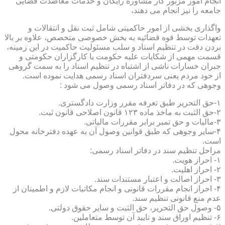
انجام امور مزبور کار مشاوره رایگان و خدمات معاضدت قضایی
جامعه را نیز انجام می دهند،
واگذاری بخشی از امور حاکمیتی شامل ثبت نقل و انتقالات و
تعهدات توسط قوه قضائیه به بخش خصوصی متخصص، علاوه بر بالا
بردن دقت در تنظیم اسناد و سلب مسئولیت حاکمیت در این زمینه،
قسمت مهمی از شکایات علیه حکومت یا کارگزاران حکومتی و
جبران خسارات ناشی از اشتباه در تنظیم اسناد را به سمت گروهی
از خود مردم یعنی سردفتران اسناد رسمی هدایت نموده است.
وجوهی که در دفاتر اسناد رسمی وصول می شود :
۱-حق التحریر طبق تعرفه مقرر وزارت دادگستری.
۲-حق الثبت به ماخذ ماده ۱۲۳ قانون اصلاحی قانون ثبت.
۳-مالیات و حق تمبر برابر مقررات مالیاتی.
۴-سایر وجوهی که طبق قوانین وصول آن به عهده دفترخانه محول
است.
مراحل تنظیم سند در دفاتر اسناد رسمی:
۱- احراز هویت.
۲- احراز اهلیت.
۳- احراز اصالت و اعتبار مستندات سند.
۴- احراز انجام مقررات قانونی و انجام مکاتبات لازم و اطمینان از
عدم منع قانونی تنظیم سند.
۵- وصول حق التحریر، حق الثبت و سایر حقوق دولتی.
۶- تنظیم اوراق سند و تایید آن توسط متعاملین.