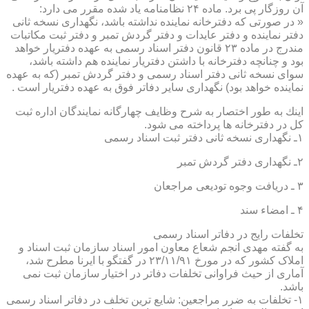
آن روزگار پی برد. ماده ۲۴ نظامنامه یاد شده مقرر می دارد:
« در صورتی كه دفترخانه نماینده نداشته باشد، نگهداری نسخه ثانی
دفتر نماینده و دفتر عایدات و دفتر گردش تمبر و دفتر ثبت مكاتبات
مندرج در ماده ۲۳ قانون دفتر اسناد رسمی به عهده دفتریار خواهد
بود و چنانچه دفترخانه با داشتن دفتریار نماینده هم داشته باشد،
سوای نسخه ثانی دفتر اسناد رسمی و دفتر گردش تمبر (كه به عهده
نماینده خواهد بود) نگهداری سایر دفاتر فوق به عهده دفتریار است .
اینك به طور اختصار به شرح وظایف چهارگانه نمایندگان اداره ثبت
كل در دفترخانه ها پرداخته می شود.
۱ـ نگهداری نسخه ثانی دفتر ثبت اسناد رسمی
۲ـ نگهداری دفتر گردش تمبر
۳ ـ دریافت وجوه تودیعی مراجعان
۴ ـ امضاء سند
تخلفات رایج در دفاتر اسناد رسمی
به گفته مهدی انجم شعاع معاون امور اسناد سازمان ثبت اسناد و
املاک کشور که در مورخ ۲۳/۱۱/۹۱ در گفتگو با ایرنا مطرح شد،
آماری از حیث فراوانی تخلفات دفاتر در اختیار سازمان ثبت نمی
باشد.
۱- تخلفات به ضرر مراجعین: شایع ترین تخلف در دفاتر اسناد رسمی