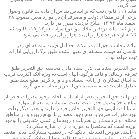
مي گردد.
ماده ۱۱۹ قانون ثبت كه بر اساس بند س از ماده يك قانون وصول
برخي از درآمدهاي دولت و مصرف آن در موارد معين مصوب ۲۸
اسفند ماه ۷۳ ۱۳ اصلاح گرديده مقرر مي دارد:
براي ثبت ملك دردفتر املاك موضوع مواد ۱۱ و۱۲و۱۱۹ قانون ثبت
كلا به ازاء هر ده هزار ريال يك هزار ريال دريافت مي شود .
ملاك محاسبه حق الثبت املاك، حد اقل قيمت منطقه اي ودر
نقاطي كه قيمت منطقه اي تعيين نشده طبق برگ ارزيابي ادارات
ثبت خواهد بود .
حق التحرير اسناد مالي:در اسناد مالي محاسبه حق التحرير طبق
تعرفه ارسالي و فاقد هرگونه ابهام است به ويژه آنكه اكثريت قريب
به اتفاق همكاران از رايانه استفاده و با وارد كردن مبلغ سند طبق
جداول داده شده به سيستم حق التحرير محاسبه مي گردد .
در نهايت حق التحرير بعض از اسناد به لحاظ وجود مقررات خاص از
مبلغ ماخذ وصول حق الثبت تبعيت نمينمايند ويا بعنوان موارد
استنائات قانوني حق التحرير خاص خود را دارند و بعض ديگر بعلت
نبود مقررات صريح و عدم وجود مصداق با ابهام روبرو و در مناطق
مختلف و نزد همكاران نظريات و رويه هاي عملي متفاوتي را بوجود
آورده است كه مختصرا به مواردي از آن اشاره ميگردد :
۱- اسناد فروش اقساطي بانكها كه در تعقيب مشاركت مدني منعقد
ميگردد بر اساس تبصره ماده ۱۵ قاون عمليات بانكي گرچه حق