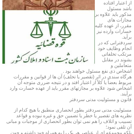
از اعتبار افتاده
باشد مسئول
مذکور باید علاوه بر
مجازات های
مقرر، از عهده کلیه
خسارات وارده نیز
برآید.
سردفترانی که در
انجام وظایف خود
مرتکب تخلفاتی
بشوند در مقابل
متعاملین و
اشخاص ذی نفع مسئول خواهند بود .
هرگاه سندی در اثر (تقصیر یا تخلف) آن ها از قوانین و مقررات
مربوط بعضاً یا کلاً از اعتبار افتد و در نتیجه ضرری متوجه آن
اشخاص شود علاوه بر مجازتهای مقرر باید از عهده خسارت وارد
برآیند.
قانون و مسئولیت مدنی سردفتر
مسئولیت مدنی سردفتر بطور انحصاری منطبق با هیچ کدام از
نظریه های تقصیر یا خطر یا تضمین حق و غیره نبوده و قواعد
تسبیب و اتلاف را هم نمی توان بطور انحصاری از موجبات و مبانی
آن تلقی نمود؛
بلکه مجموعه ای از عناصر هر یک را به همراه خود داشته و چون