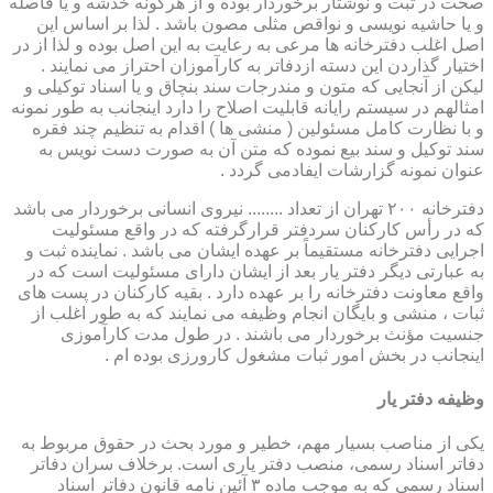
صحت در ثبت و نوشتار برخوردار بوده و از هرگونه خدشه و یا فاصله
و یا حاشیه نویسی و نواقص مثلی مصون باشد . لذا بر اساس این
اصل اغلب دفترخانه ها مرعی به رعایت به این اصل بوده و لذا از در
اختیار گذاردن این دسته ازدفاتر به کارآموزان احتراز می نمایند .
لیکن از آنجایی که متون و مندرجات سند بنچاق و یا اسناد توکیلی و
امثالهم در سیستم رایانه قابلیت اصلاح را دارد اینجانب به طور نمونه
و با نظارت کامل مسئولین ( منشی ها ) اقدام به تنظیم چند فقره
سند توکیل و سند بیع نموده که متن آن به صورت دست نویس به
عنوان نمونه گزارشات ایفادمی گردد .
دفترخانه ۲۰۰ تهران از تعداد ........ نیروی انسانی برخوردار می باشد
که در رأس کارکنان سردفتر قرارگرفته که در واقع مسئولیت
اجرایی دفترخانه مستقیماً بر عهده ایشان می باشد . نماینده ثبت و
به عبارتی دیگر دفتر یار بعد از ایشان دارای مسئولیت است که در
واقع معاونت دفترخانه را بر عهده دارد . بقیه کارکنان در پست های
ثبات ، منشی و بایگان انجام وظیفه می نمایند که به طور اغلب از
جنسیت مؤنث برخوردار می باشند . در طول مدت کارآموزی
اینجانب در بخش امور ثبات مشغول کارورزی بوده ام .
وظیفه دفتر یار
یكی از مناصب بسیار مهم، خطیر و مورد بحث در حقوق مربوط به
دفاتر اسناد رسمی، منصب دفتر یاری است. برخلاف سران دفاتر
اسناد رسمی كه به موجب ماده ۳ آئین نامه قانون دفاتر اسناد