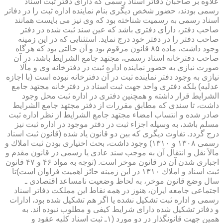
علاوه بر صاحبان دفاتر اسناد رسمی كه دارای دفتر ثبت اسناد
رسمی بودند، حضور شخص دیگری بنام نماینده اداره ثبت را در دفاتر
اسناد رسمی به رسمیت شناخته بود كه وی نیز می بایست همانند
صاحب دفتر، دارای دفتری باشد كه عین سند ثبت شده در دفتر
صاحب دفتر را در دفتر خود درج نماید. استثنایی كه در این زمینه
وجود داشت، ماده ۸۵ قانون مرقوم بود و آن حالتی بود كه هرگاه
صاحب دفترخانه اسناد رسمی، مجتهد جامع الشرایط باشد، در آن
صورت نیازی به حضور نماینده اداره ثبت در دفترخانه وی و مآلا
نیازی به وجود دفتر نماینده ثبت در آن دفترخانه نبوده است (با اجازه
عدلیه) بلكه دفتری واحد جهت ثبت اسناد در دفترخانه مجتهد جامع
الشرایط قرار داشته و همچنین دفتری در اداره ثبت محل وجود
داشت، تا سندی كه مطابق مقررات از دفتر مجتهد جامع الشرایط
صادر شده و انتساب امضاء مجتهد جامع الشرایط از نظر اداره ثبت
مسلم باشد، به وسیله اجزاء ثبت در دفتر موجود در اداره ثبت نیز
درج گردد. تفاوت دیگری كه بین دو قانون یاد شده (قانون ثبت اسناد
رسمی ۱۳۰۸ و ۱۳۱۰) وجود داشت، بحث اختیاری بودن ثبت املاك و
مالاً نقل و انتقال آن به موجب سند عادی یا رسمی در قانون مقدم و
اجباری شدن آن در قانون موخر است. (توجه به مواد ۴۶ و ۴۷ قانون
ثبت اسناد و املاك ۱۳۱۰ در این زمینه حائز اهمیت فراوان است)تا
سال وضع قانون موخر، به لحاظ وضعیت نامساعد اقتصادی ـ
اجتماعی جامعه ایران، هنوز در همه نقاط این مملكت دفاتر اسناد
رسمی و اداره ثبت تشكیل نشده یا اگر هم تشكیل شده بود، ادارات
و دفاتر تشكیل شده دارای شرایط كیفی و مطلوب نبوده اند. به
همین جهت قانونگذار در دو مورد (۱ـ ثبت اسناد كلیه عقود و