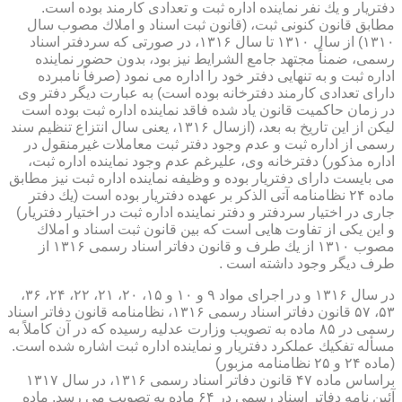
دفتریار و یك نفر نماینده اداره ثبت و تعدادی كارمند بوده است.
مطابق قانون كنونی ثبت، (قانون ثبت اسناد و املاك مصوب سال
۱۳۱۰) از سال ۱۳۱۰ تا سال ۱۳۱۶، در صورتی كه سردفتر اسناد
رسمی، ضمناً مجتهد جامع الشرایط نیز بود، بدون حضور نماینده
اداره ثبت و به تنهایی دفتر خود را اداره می نمود (صرفاً نامبرده
دارای تعدادی كارمند دفترخانه بوده است) به عبارت دیگر دفتر وی
در زمان حاكمیت قانون یاد شده فاقد نماینده اداره ثبت بوده است
لیكن از این تاریخ به بعد، (ازسال ۱۳۱۶، یعنی سال انتزاع تنظیم سند
رسمی از اداره ثبت و عدم وجود دفتر ثبت معاملات غیرمنقول در
اداره مذكور) دفترخانه وی، علیرغم عدم وجود نماینده اداره ثبت،
می بایست دارای دفتریار بوده و وظیفه نماینده اداره ثبت نیز مطابق
ماده ۲۴ نظامنامه آتی الذكر بر عهده دفتریار بوده است (یك دفتر
جاری در اختیار سردفتر و دفتر نماینده اداره ثبت در اختیار دفتریار)
و این یكی از تفاوت هایی است كه بین قانون ثبت اسناد و املاك
مصوب ۱۳۱۰ از یك طرف و قانون دفاتر اسناد رسمی ۱۳۱۶ از
طرف دیگر وجود داشته است .
در سال ۱۳۱۶ و در اجرای مواد ۹ و ۱۰ و ۱۵، ۲۰، ۲۱، ۲۲، ۲۴، ۳۶،
۵۳، ۵۷ قانون دفاتر اسناد رسمی ۱۳۱۶، نظامنامه قانون دفاتر اسناد
رسمی در ۸۵ ماده به تصویب وزارت عدلیه رسیده كه در آن كاملاً به
مسأله تفكیك عملكرد دفتریار و نماینده اداره ثبت اشاره شده است.
(ماده ۲۴ و ۲۵ نظامنامه مزبور)
براساس ماده ۴۷ قانون دفاتر اسناد رسمی ۱۳۱۶، در سال ۱۳۱۷
آئین نامه دفاتر اسناد رسمی در ۶۴ ماده به تصویب می رسد. ماده