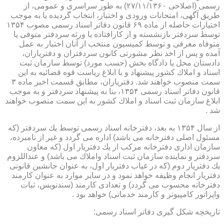
رسمی (اصلاحی ۲۷/۱۱/۱۳۶۰) به طور سراسری و عمومی، از
طریق آگهی، امتحانات ورودی و اختبار، انتخاب گردیده یا به موجب
اختیارات حاصله از ماده ۶۹ قانون دفاتر اسناد رسمی مصوب ۱۳۵۴
توسط سردفتر بازنشسته و از كارافتاده یا ورثه سردفتر متوفی یا
متوفاه معرفی و توسط كمیسیون منتخب از آنان اختبار به عمل
آمده و پس از اخذ نظر مشورتی كانون سردفتران و دفتریاران،
دادستان محل یا دادگاه بخش (حسب مورد) توسط سازمان ثبت
اسناد و املاك كشور پیشنهاد و با ابلاغ ریاست قوه قضائیه به این
سمت منصوب خواهند شد. دفتریاران، مطابق قسمت اخیر ماده ۳
قانون دفاتر اسناد رسمی ۱۳۵۴، بنا به پیشنهاد سردفتر و به موجب
ابلاغ سازمان ثبت اسناد و املاك كشور به این سمت منصوب خواهند
شد .
از سال ۱۳۵۴ به بعد، دفترخانه اسناد رسمی توسط یك سردفتر (كه
مسئول اصلی دفترخانه می باشد) اداره می گردد و غیر از نامبرده،
سازمان اداری دفترخانه مركب از یك دفتریار اول (كه معاون
سردفتر و نماینده سازمان ثبت اسناد واملاك می باشد) و عنداللزوم
یك دفتریار دوم (كه در غیاب دفتریار اول، به عنوان جانشین قانونی
دفتریار انجام وظیفه خواهد نمود و در سایر موارد به عنوان كارمند
دفترخانه محسوب می گردد) و تعدادی كارمند (سندنویس، ثبات
واپراتور كامپیوتر و كارمند خدماتی) خواهد بود .
تاریخچه شكل گیری دفاتر اسناد رسمی: