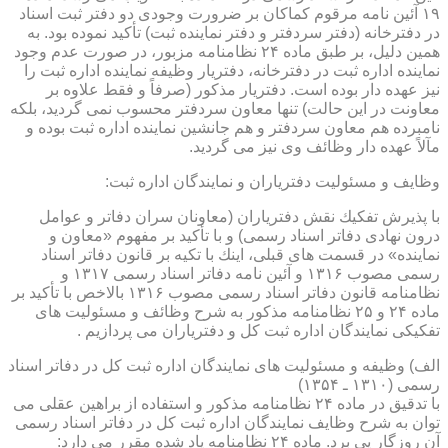
۱۹ آئین نامه مرقوم كماكان بر ضرورت وجودی دو دفتر ثبت اسناد
در دفترخانه (دفتر سردفتر و دفتر نماینده ثبت) تأكید نموده بود. به
همین دلیل، بر طبق ماده ۲۴ نظامنامه مزبور، در صورت عدم وجود
نماینده اداره ثبت در دفترخانه، دفتریار وظیفه نماینده اداره ثبت را
نیز عهده دار بوده است. دفتریار مذكور (صرفاً و فقط علاوه بر
معاونت در این حالت) تنها معاون سردفتر محسوب نمی گردید، بلكه
نامبرده هم معاون سردفتر و هم جانشین نماینده اداره ثبت بوده و
مآلاً عهده دار وظائف وی نیز می گردید.
وظایف و مسئولیت دفتریاران و نمایندگان اداره ثبت:
با پذیرش تفكیك نقش دفتریاران (معاونان سران دفاتر و عوامل
درون نهادی دفاتر اسناد رسمی) و با تأكید بر مفهوم «معاون و
نماینده» در قسمت های قبلی، اینك با تكیه بر قانون دفاتر اسناد
رسمی مصوب ۱۳۱۶ و آئین نامه دفاتر اسناد رسمی ۱۳۱۷ و
نظامنامه قانون دفاتر اسناد رسمی مصوب ۱۳۱۶ بالاخص با تأكید بر
ماده ۲۴ و ۲۵ نظامنامه مذكور به شرح وظائف و مسئولیت های
تفكیكی نمایندگان اداره ثبت كل و دفتریاران می پردازیم .
الف) وظیفه و مسئولیت های نمایندگان اداره ثبت كل در دفاتر اسناد
رسمی (۱۳۱۰ ـ ۱۳۵۴)
با تدقیق در ماده ۲۴ نظامنامه مذكور و استفاده از براهین عقلی می
توان به شرح وظایف نمایندگان اداره ثبت كل در دفاتر اسناد رسمی
آن روزگار پی برد. ماده ۲۴ نظامنامه یاد شده مقرر می دارد: