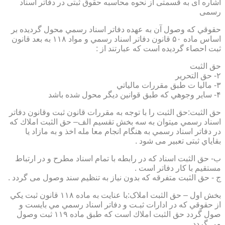
اشاره ای به قسمتی از نحوه محاسبه حقوق ثبتی در دفاتر اسناد
رسمی
حقوقي كه وصول آن به عهده دفاتر اسناد رسمي محول گرديده بر
اساس ماده ۵۰ قانون دفاتر اسناد رسمي و مواد ۱۱۸ به بعد قانون
ثبت احصاء گرديده است كه عبارتند از :
حق الثبت
۲- حق التحرير
۳- ماليا ت طبق مقررات مالياتي
۴- ساير وجوهي كه طبق قوانين ديگر محول شده باشد
حق الثبت:حق الثبت را با توجه به مقررات قانون ثبت وقانون دفاتر
اسناد رسمي ميتوان به سه بخش تقسيم الف– حق الثبت املاك كه
در دفاتر اسناد رسمي به هنگام انجام معا مله اخذ و به مازاد يا
بقاياي ثبتی تعبیر می شود .
ب- حق الثبت اسناد كه در رابطه با تمام اسناد مطرح و در ارتباط
مستقيم با كار دفاتر است .
ج - حق الثبت متفرقه كه بدون نياز به تنظیم سند وصول می گردد .
بخش اول – حق الثبت املاک:با عنايت به ماده ۱۱۸ قانون ثبت يكي
از حقوقي كه در ادارات ثبـت و دفاتر اسناد رسمي مي بايست و
صول گردد حق الثبت املاك است كه طبق ماده ۱۱۹ ثبت وصول
مي گردد.