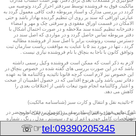
جلوگیری از مشکلات بعدی برای دفتر، بهتر است انتساب مدارک
مالکیت فوق به فروشنده توسط سردفتر احراز گردد وتوصیه می
گردد در بررسی مدارک و اسناد مربوطه دقت کافی معمول گردد به
عبارتی اوراقی که سند بر روی آن تنظیم گردیده بهادار باشد و حتی
الامکان در قسمت اوراق مفقودی و سرقتی چک و مهر و امضاء
دفترخانه تنظیم کننده سند ملاحظه و در صورت احتمال اشکال با
دفتر مربوطه تماس حاصل گردد و در مواردی که اصل سند در
دسترس نیست رونوشت برابر با اصل سند از فروشنده مطالبه
گردد ، تنها در مورد بند ۵ با عنایت به موافقت ریاست سازمان ثبت
وتوافق کانون با ناجا به بنچاق با نام فروشنده نیازی نیست .
لازم به ذکر است که ممکن است فروشنده وکیل رسمی داشته
باشد که در این صورت بررسی های گفته شده در خصوص بنچاق در
این خصوص نیز لازم است گرچه قانونا تائیدیه وکالتنامه ها به عهده
دفاتر نمی باشد ولی هرنوع اقدامی که در حصول اطمینان از صحت
و اعتبار وکالتنامه انجام شود تبعات ناشی از اختلافات بعدی را
کاهش می دهد.
۲-تائیدیه نقل و انتقال و کارت سبز (شناسنامه مالکیت)
تلفن تماس فوری
دفتر اسناد رسمی در شهران, دفترخانه,محضر در
برگ تائیدیه نقل و انتقال صادره از مراکز تعویض پلاک حاوی
شهران
مشخصات کامل خودرو اعم از نوع ، سیستم ، مدل ، رنگ ، شماره
موتور و شاسی ، تیپ و بخصوس شماره شناسه خودرو ( VIN ) در
☞☏
tel:09390205345
صدر صفحه و مشخصات فروشنده و خریدار اعم از مشخصات
سجلی و شماره ملی و کدپستی و آدرس و شماره انتظامی