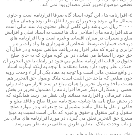
قطعی موضوع تحریر کمتر مصداق پیدا نمی کند .
۵- اقرارنامه ها ، اين گونه اسناد گاه صرفا اقرارنامه است و حاوي
مسائل مالي نبوده و تحرير آن مورد اتفاق نظر بوده و همان مبلغ
۳۰۰۰۰ ريال مي باشد ولي گاهي ازنظر محتوي يك سند مالي است
مانند اقرارنامه هاي اصلاحي بانك ها نسبت به اسناد قبلي و افزايش
مبلغ و تغييرات در ميزان اقساط و غيره است و يا اقرارنامه هاي
دريافت خسارات توسط اشخاص از شهرداري ها و ادارات راه و
ترابري و غيره كه مقر اقرار به دريافت مبالغي نموده و در قبال آن
حق خود را اسقاط مي نمايد ، در اين گونه موارد كه به جاي صلح
حقوق در قالب اقرارنامه تنظيم مي شود در رابطه با حق التحرير آن
اختلاف نظر وجود دارد بعضا معتقدند با توجه به اينكه اينگونه اسناد
در واقع سندي مالي است وبا توجه به مفاد يكي از آراء وحدت رويه
چون مبلغي كه ماخذ حق الثبت است ملاك وصول حق التحرير هم
هست ماخذ وصول تحرير را همان مبلغ در سند اقرار مي دانند ولي
بعضي از همكاران ديگر صرفا اقرارنامه را مشمول تحرير در بخش
اسناد غيرمالي و اقرارنامه ميدانند ولي بنظر مي رسد همانگونه كه
در بخش صلح نامه ها چنانچه صلح نامه صرفا صلح و فاقد مبلغ و
حاكي از نقل وانتقال نباشد مشمول بند ج تعرفه و در موارد صلح
منقول و غير منقول و حقوق و غيره كه مالي است نسبت به مبلغ
مندرج حق التحرير تعلق مي گيرد ، در مورد اقرارنامه هاي مالي نيز
از باب وحدت ملاک ، به این طریق منطقی تر به نظر می رسد .
دفاتر موجود در دفترخانه های رسمی