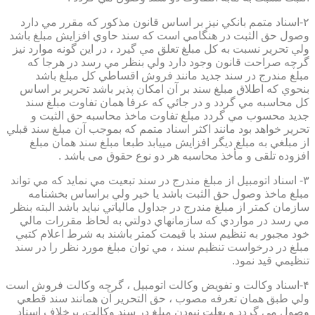
۲-اسناد متمم بانكي نيز بر اساس قانون مذكور كه مقرر مي دارد
وصول حق الثبت در هنگامي است كه سند حاوي افزايش مبلغ باشد
ولي تحرير نسبت به كل مبلغ تعلق مي گيرد ، در اين گونه موارد نيز
گرچه صراحت قانون وجود دارد ولي بنظر مي رسد در هرجا كه
مبلغ مندرج در سند جديد مانند فروش اقساطي كل مبلغ باشد
بنحوي كه اطلاق مبلغ سند بر آن امكان پذير باشد تحرير بر اساس
كل محاسبه مي گردد و در جائي كه عرفا همان تفاوت مبلغ سند
جديد محسوب مي گردد مبلغ تفاوت ماخذ محاسبه حق الثبت و
تحرير خواهد بود مانند اكثر اسناد متمم كه بموجب آن مبلغ سند قبلي
از مبلغي به مبلغ ديگر افزايش مييابد طبعا مبلغ سند همان مبلغ
افزوده تلقی و مأخذ محاسبه هر دو نوع حقوق می باشد .
۳- اسناد اتومبيل از مبلغ مندرج در سند تبعيت مي نمايد كه مي تواند
مبلغ ماخذ وصول حق الثبت باشد يا خير ولي براساس بخشنامه
سازمان كمتر از مبلغ مندرج در جداول مالياتي نبايد باشد البته بنظر
مي رسد در مواردي كه سازمانهاي دولتي به لحاظ مقررات مالي
خود مجبور به تنظيم سند با قيمت كمتر باشند به شرط اعلام كتبي
مبلغ در درخواست تنظيم سند ، مي توان مبلغ مورد نظر را در سند
تنظيمي قيد نمود.
۴-اسناد وكالت و تفويض وكالت اتومبيل ، گرچه وكالت فروش است
ولي طبق همان تعرفه مصوب ، حق التحرير آن همانند سند قطعي
وصول مي گردد و بعلت نبودن مبلغ در سند وكالت، برخلاف اسناد