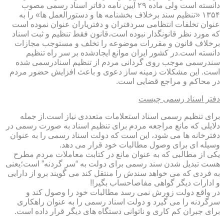
دانسته است ولی ماده ۲۹ آیین نامه دفاتر اسناد رسمی مصوب
۱۳۵۴ «تنظیم سند برخلاف بخشنامه ها و دستورالعمل ها» را به
عنوان تخلفات انتظامی سردفتران و دفتریاران عنوان نموده است
که مورد نظر قانونگذار نبوده است،قانون فقط تنظیم و ثبت اسناد
برخلاف قانون و مقررات موضوعه را تخلف و مستوجب مجازات
دانسته است.در کشور ایران موانع ایجادشده بر سر راه تنظیم
سندرسمی موجب روی گردانی مردم از تنظیم اسنادرسمی شده
است. این مشکلات زمینه ساز دعوی و باعث افزایش حضور مردم
در محاکم و مراجع قضایی است.
دفتر اسناد رسمی چیست
برای تنظیم رسمی اسناد استعلامات متعددی نیاز است.از جمله
دلایلی که مانع مراجعه مردم برای تنظیم اسناد به صورت رسمی در
دفترخانه ها می شود، این است که دولت اسناد رسمی را به عنوان
وسیله ای برای وصول مطالبات خود قرار می دهد.
یکی از مطالبی که به عنوان مانع در کتابت معاملات مردم مطرح
هست تبدیل شدن سند رسمی برای دولت به “سر گردنه” است؛یعنی
به فردی که می خواهد سندش را منتقل کند می گویند برو از دارایی
و ادارات دیگر گواهی مفاصاحساب بگیر!!
در واقع دولت زورش نمی رسد مطالبات خود را وصول کند و
سرگردنه را می گیرد و دولت اسناد رسمی را به عنوان راهکاری
برای جبران کم کاری و ناتوانی دستگاه های دیگر قرار داده است.