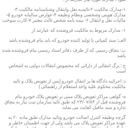
۱-مدارک مالکیت ۲-تائیدیه نقل وانتقال وشناسنامه مالکیت ۳-
مدارک هویتی وشخصی ونظام وظیفه ۴-عوارض سالیانه خودرو ۵-
مالیات نقل و انتقال ۶- بیمه نامه شخص ثالث معتبر ۷-کارت سوخت
۱- مدارک مربوط به مالکیت فروشنده که عبارتند از
الف: سند کمپانی یا تولید کننده خودرو که باید بنام فروشنده باشد
ب: بنچاق رسمی که از طرف دفاتر اسناد رسمی بنام فروشنده شده
باشد
ج : برگ انتقالی از دارائی که مخصوص انتقالات دولتی به اشخاص
است
د: اجرائیه دادگاه ها بر انتقال خودرو (پس از تعویض پلاک و تائید
مالکیت محکوم علیه واخذ استعلام از راهنمائی )
ه- گواهی مراکز تعویض پلاک مبنی بر تعویض پلاک خودرو بنام
فروشنده قبل از ۲۳/۰۷/۸۴ که طبق تائید سازمان ثبت نیاز به بنچاق
ندارد و سند ماقبل کفایت می نماید.
گرچه وظیفه کنترل اصالت خودرو وتائید مدارک طبق ماده ۲۰ به
عهده مراکز تعویض پلاک می باشد ولی از جهت اطمینان خاطر و