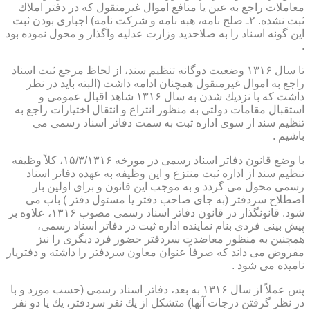
معاملات راجع به عین یا منافع اموال غیرمنقول كه در دفتر املاك
ثبت نشده. ۲ـ صلح نامه، هبه نامه و شركت نامه) اجباری بودن ثبت
این گونه اسناد را به صلاحدید وزارت عدلیه واگذار و محول نموده بود
.
تا سال ۱۳۱۶ وضعیت دوگانه تنظیم سند، از لحاظ مرجع ثبت اسناد
راجع به اموال غیرمنقول همچنان ادامه داشت (البته باید در نظر
داشت كه با نزدیك شدن به سال ۱۳۱۶ شاهد اقبال عمومی و
استقبال مقامات دولتی به منظور انتزاع و انتقال اختیارات راجع به
تنظیم سند از سوی اداره ثبت به سمت دفاتر اسناد رسمی می
باشیم .
با وضع قانون دفاتر اسناد رسمی در مورخه ۱۵/۳/۱۳۱۶، كلاً وظیفه
تنظیم سند از اداره ثبت منتزع و این وظیفه به عهده دفاتر اسناد
رسمی محول می گردد و به موجب این قانون و برای اولین بار
اصطلاح سردفتر (به جای صاحب دفتر یا مسئول دفتر ) باب می
شود. قانونگذار در قانون دفاتر اسناد رسمی مصوب ۱۳۱۶، علاوه بر
پیش بینی فردی بنام نماینده اداره ثبت در دفاتر اسناد رسمی،
همچنین به منظور معاضدت سردفتر حضور فرد دیگری را نیز
مفروض می داند كه صرفاً عنوان معاون سردفتر را داشته و دفتریار
نامیده می شود .
پس عملاً از سال ۱۳۱۶ به بعد، دفاتر اسناد رسمی (حسب مورد و با
در نظر گرفتن درجات آنها) متشكل از یك نفر سردفتر، یك یا دو نفر