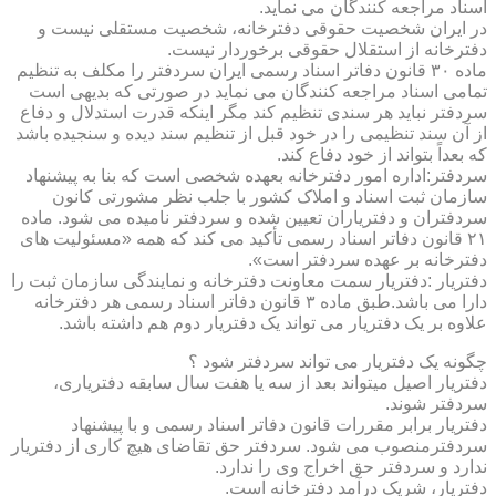
اسناد مراجعه کنندگان می نماید.
در ایران شخصیت حقوقی دفترخانه، شخصیت مستقلی نیست و
دفترخانه از استقلال حقوقی برخوردار نیست.
ماده ۳۰ قانون دفاتر اسناد رسمی ایران سردفتر را مکلف به تنظیم
تمامی اسناد مراجعه کنندگان می نماید در صورتی که بدیهی است
سردفتر نباید هر سندی تنظیم کند مگر اینکه قدرت استدلال و دفاع
از آن سند تنظیمی را در خود قبل از تنظیم سند دیده و سنجیده باشد
که بعداً بتواند از خود دفاع کند.
سردفتر:اداره امور دفترخانه بعهده شخصی است که بنا به پیشنهاد
سازمان ثبت اسناد و املاک کشور با جلب نظر مشورتی کانون
سردفتران و دفتریاران تعیین شده و سردفتر نامیده می شود. ماده
۲۱ قانون دفاتر اسناد رسمی تأکید می کند که همه «مسئولیت های
دفترخانه بر عهده سردفتر است».
دفتریار :دفتریار سمت معاونت دفترخانه و نمایندگی سازمان ثبت را
دارا می باشد.طبق ماده ۳ قانون دفاتر اسناد رسمی هر دفترخانه
علاوه بر یک دفتریار می تواند یک دفتریار دوم هم داشته باشد.
چگونه یک دفتریار می تواند سردفتر شود ؟
دفتریار اصیل میتواند بعد از سه یا هفت سال سابقه دفتریاری،
سردفتر شوند.
دفتریار برابر مقررات قانون دفاتر اسناد رسمی و با پیشنهاد
سردفترمنصوب می شود. سردفتر حق تقاضای هیچ کاری از دفتریار
ندارد و سردفتر حق اخراج وی را ندارد.
دفتریار، شریک درآمد دفترخانه است.