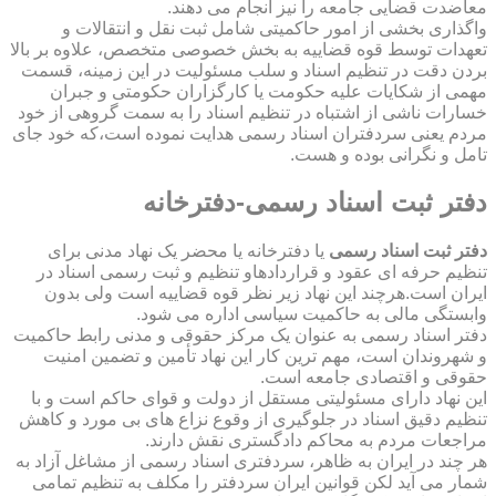
معاضدت قضایی جامعه را نیز انجام می دهند.
واگذاری بخشی از امور حاکمیتی شامل ثبت نقل و انتقالات و
تعهدات توسط قوه قضاییه به بخش خصوصی متخصص، علاوه بر بالا
بردن دقت در تنظیم اسناد و سلب مسئولیت در این زمینه، قسمت
مهمی از شکایات علیه حکومت یا کارگزاران حکومتی و جبران
خسارات ناشی از اشتباه در تنظیم اسناد را به سمت گروهی از خود
مردم یعنی سردفتران اسناد رسمی هدایت نموده است،که خود جای
تامل و نگرانی بوده و هست.
دفتر ثبت اسناد رسمی-دفترخانه
دفتر ثبت اسناد رسمی
یا دفترخانه یا محضر یک نهاد مدنی برای
تنظیم حرفه ای عقود و قراردادهاو تنظیم و ثبت رسمی اسناد در
ایران است.هرچند این نهاد زیر نظر قوه قضاییه است ولی بدون
وابستگی مالی به حاکمیت سیاسی اداره می شود.
دفتر اسناد رسمی به عنوان یک مرکز حقوقی و مدنی رابط حاکمیت
و شهروندان است، مهم ترین کار این نهاد تأمین و تضمین امنیت
حقوقی و اقتصادی جامعه است.
این نهاد دارای مسئولیتی مستقل از دولت و قوای حاکم است و با
تنظیم دقیق اسناد در جلوگیری از وقوع نزاع های بی مورد و کاهش
مراجعات مردم به محاکم دادگستری نقش دارند.
هر چند در ایران به ظاهر، سردفتری اسناد رسمی از مشاغل آزاد به
شمار می آید لکن قوانین ایران سردفتر را مکلف به تنظیم تمامی