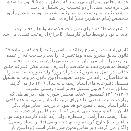
عدلیه مجلس شورای ملی رسید كه مطابق ماده ۵ قانون یاد شده،
هر دایره ثبت اسناد، از دو قسمت زیر تشكیل می شد.
۱ـ شعبه ثبت: به ریاست یك نفر رئیس شعبه و توسط چندین مأمور
متخصص (بنام مباشرین ثبت) اداره می شد
۲ـ شعبه ضبط: كه دارای دفتر ثبت خلاصه سوادها و دفتر ثبت
عایدات بود و توسط سایر كارمندان (اجزاء) اداره ثبت تصدی می شد
.
قانون یاد شده، در شرح وظائف مباشرین ثبت (آنچه كه در ماده ۴۷
قانون سابق مندرج شده بود) تغییراتی را پدیدار ساخت كه از عمده
ترین تغییرات آن می توان به لغو ضمنی دادن صورت ثبت دفاتر
توسط مباشرین ثبت به متقاضیان اشاره داشت. لیكن علیرغم چنین
حذفی، در عمل مباشرین ثبت در آن روزگاران صورت ثبت سند را
به متقاضیان، ارائه می نمودند.تصویب اولین قانون مربوط به تشكیل
مستقل دفترخانه های اسناد رسمی، به سال ۱۳۰۷ باز می گردد.
مطابق ماده ۱ قانون تشكیل دفاتر اسناد رسمی مصوب
۱۳/۱۱/۱۳۰۷ كمیسیون عدلیه مجلس شورای ملی، در نقاطی كه
وزارت عدلیه مقتضی بداند برای ترتیب اسناد رسمی، به عده كافی
دفاتر اسناد رسمی معین خواهد نمود. با بررسی سایر مواد دیگر
قانون مرقوم، متوجه می شویم كه با وضع قانون یاد شده، ثبت
اسناد رسمی به آرامی از سیطره دولتی (به علت كارمند دولت بودن
مباشر ثبت) خارج گردیده و به نهاد خصوصی (دفاتر اسناد رسمی)
واگذار می گردد. و براساس همین طرز تفكر است (برداشتن بار