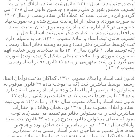
ثبت درج نمایند.در سال ۱۳۱۰، قانون ثبت اسناد و املاك كنونی به
تصویب مجلس شورای ملی رسیده و جانشین قانون سال ۱۳۰۸ می
گردد و این در حالی است كه عملاً دفاتر اسناد رسمی از سال ۱۳۰۷
به صورت موردی و محلی از اداره ثبت منتزع شده و به صورت نهاد
خصوصی در كنار اداره ثبت مبادرت و به موازات آن به ثبت اسناد
مراجعان می نمودند. به عبارت دیگر عمل ثبت اسناد تا قبل از
تصویب قانون ثبت اسناد و املاك مصوب ۱۳۱۰، هم به وسیله اداره
ثبت (توسط مباشرین دفتر ثبت) و هم به وسیله دفاتر اسناد رسمی
(كه توسط ماده ۱ قانون سال ۱۳۰۷ بنا به صلاحدید وزیر عدلیه، آنهم
به صورت موردی و با صلاحیت محلی تشكیل گردیده بودند) صورت
می گیرد. (برداشت مفهومی از ماده ۱۱ قانون دفاتر اسناد رسمی
مصوب ۱۳۰۷ )
قانون ثبت اسناد و املاك مصوب ۱۳۱۰، كماكان به ثبت توأمان اسناد
رسمی توسط مباشرین ثبت (كه به موجب ماده ۴۹ قانون مرقوم به
مسئولین دفاتر تغییر نام یافته اند) و دفاتر اسناد رسمی اعتقاد دارد.
ماده ۴۹ قانون جدیدالتصویب كه در حقیقت برداشتی از ماده ۴۷
قانون ثبت اسناد و املاك مصوب سال ۱۲۹۰ و ماده ۱۴۲ قانون ثبت
اسناد و املاك مصوب سال ۱۳۰۸ بود، همان وظایف و اختیارات
مباشرین ثبت را به مسئولین دفاتر هم تعمیم می دهد. (باید توجه
نمود كه معنای مسئولین دفاتر، مندرج در ماده ۴۹ قانون ثبت اسناد
واملاك سال ۱۳۱۰، بدواً بر مباشرین ثبت صادق بوده و همچنین
بعدها قابل تعمیم به صاحبان دفاتر اسناد رسمی بوده است) زیرا
همان قانونگذار در مواد ۸۱ و ۹۱ قانون ثبت اسناد و املاك مصوب