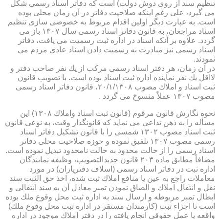
تنظیم سند از روی دوش دولت) است كه دفاتر اسناد رسمی شكل
می گیرد، علی رغم اینكه صلاحیت دفاتر در آن زمان محلی بوده
است. به عبارت دیگر اولین اقدام مربوط به خصوصی سازی تنظیم
اسناد مراجعان، به قانون دفاتر اسناد رسمی سال ۱۳۰۷ باز می
گردد. علاوه بر آنكه اسناد در اداره ثبت رسمیت می یافت، دفاتر
اسناد رسمی نیز مبادرت به رسمیت دادن اسناد عادی مردم می
نمودند.
در آن زمان، هر دفتر اسناد رسمی مركب از یك نفر صاحب دفتر و
لااقل یك نفر نماینده اداره ثبت اسناد بوده است. با تصویب قانون
ثبت اسناد و املاك مصوب ۲۰/۱/۱۳۰۸، قانون دفاتر اسناد رسمی
مصوب ۱۳۰۷ عملاً منسوخ می گردد .
نحوه نگارش قانون مرقوم (قانون ثبت اسناد واملاك ۱۳۰۸) این
مسأله را به ذهن تداعی می نماید كه قانونگذار وقت، به نوعی قانون
ثبت اسناد مصوب ۱۳۰۲ شمسی را با قانون تشكیل دفاتر اسناد
رسمی مصوب ۱۳۰۷ تلفیق نموده و حوزه صلاحیت محلی دفاتر
اسناد رسمی را از حالت محدود به حالت نامحدود تبدیل نموده است.
مضافاً مطابق ماده ۲۰۳ قانون جدیدالتصویب، وظیفه نمایندگان
اداره ثبت در دفاتر اسناد رسمی (اسلاف دفتریاران) در مورد
معاملات راجع به عین یا منافع املاك ثبت شده، اخذ حق الثبت سند
نقل و انتقال املاك و الصاق نمودن تمبر معادل آن به سند انتقالی و
ابطال تمبر مربوطه و ارسال سند به اداره ثبت محل وقوع ملك بوده
است تا اجزاء ثبت (كارمندان مستقر در اداره ثبت محل وقوع ملك)
واقعه یا عمل حقوقی انجام یافته را در دفتر املاك موجود در اداره