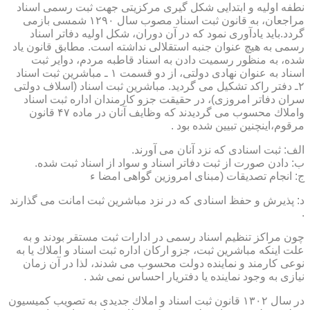
نطفه اولیه و ابتدایی شكل گیری مركزیتی جهت ثبت رسمی اسناد
مراجعان، به قانون ثبت اسناد مصوب سال ۱۲۹۰ شمسی بازمی
گردد.باید یادآوری نمود كه در آن دوران، شكل اولیه دفاتر اسناد
رسمی به هیچ عنوان جنبه استقلالی نداشته است. مطابق قانون یاد
شده، به منظور رسمیت دادن به اسناد قاطبه مردم، دوایر ثبت
اسناد به عنوان نهادی دولتی، از دو قسمت ۱ ـ مباشرین ثبت اسناد
۲ـ دفتر راكد تشكیل می گردید. مباشرین ثبت اسناد (اسلاف دولتی
سران دفاتر امروزی)، در حقیقت جزو كارمندان اداره ثبت اسناد
واملاك محسوب می گردیدند كه وظایف آنان در ماده ۴۷ قانون
مرقوم،اینچنین تبیین شده بود .
الف: ثبت اسنادی كه نزد آنان می آورند.
ب: دادن صورت از ثبت دفاتر اسناد و سواد از اسناد ثبت شده.
ج: انجام تصدیقات (مبنای امروزین گواهی امضا ء
د: پذیرش و حفظ اسنادی كه در نزد مباشرین ثبت امانت می گذارند
.
چون مراكز تنظیم اسناد رسمی در ادارات ثبت مستقر بودند و به
علت اینكه مباشرین ثبت، جزو اركان اداره ثبت اسناد و املاك یا به
نوعی كارمند و نماینده دولت محسوب می شدند، لذا در آن زمان
نیازی به وجود نماینده یا دفتریار احساس نمی شد .
در سال ۱۳۰۲ قانون ثبت اسناد و املاك جدیدی به تصویب كمیسیون