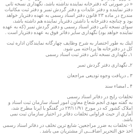
« در صورتی كه دفترخانه نماینده نداشته باشد، نگهداری نسخه ثانی
دفتر نماینده و دفتر عایدات و دفتر گردش تمبر و دفتر ثبت مكاتبات
مندرج در ماده ۲۳ قانون دفتر اسناد رسمی به عهده دفتریار خواهد
بود و چنانچه دفترخانه با داشتن دفتریار نماینده هم داشته باشد،
سوای نسخه ثانی دفتر اسناد رسمی و دفتر گردش تمبر (كه به عهده
نماینده خواهد بود) نگهداری سایر دفاتر فوق به عهده دفتریار است .
اینك به طور اختصار به شرح وظایف چهارگانه نمایندگان اداره ثبت
كل در دفترخانه ها پرداخته می شود.
۱ـ نگهداری نسخه ثانی دفتر ثبت اسناد رسمی
۲ـ نگهداری دفتر گردش تمبر
۳ ـ دریافت وجوه تودیعی مراجعان
۴ ـ امضاء سند
تخلفات رایج در دفاتر اسناد رسمی
به گفته مهدی انجم شعاع معاون امور اسناد سازمان ثبت اسناد و
املاک کشور که در مورخ ۲۳/۱۱/۹۱ در گفتگو با ایرنا مطرح شد،
آماری از حیث فراوانی تخلفات دفاتر در اختیار سازمان ثبت نمی
باشد.
۱- تخلفات به ضرر مراجعین: شایع ترین تخلف در دفاتر اسناد رسمی
اخذ حق التحریر اضافـــی از مشتریان می باشد .