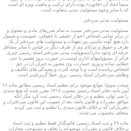
منشأ ایجاد آن «قانون» بوده دارای ترکیب و ماهیت ویژه ای است
که با سایر وجوه مسئولیت مدنی متفاوت است.
مسئولیت مدنی سردفتر
مسئولیت مدنی سردفتر نسبت به تمام ضررهای مادی و معنوی و
در برابر تمامی اشخاص اعم از حقیقی یا حقوقی، عمومیت و شمول
دارد.هیچ گونه تناسبی بین تعهدات و مسئولیت های سردفتر از یک
طرف و حقوق و مزایای وی از طرف دیگر در قیاس با سایر مشاغل
حرفه ای وجود ندارد!مسؤولیت مدنی سردفتر اسناد رسمی چیزی
فراتر از مسؤولیتهای اداری اوست.در صورت بروز تقصیر یا حتی
خطایی ساده و ورود خسارت، وی مجبور به جبران آن در حق
اشخاص زیاندیده است و با توجه کثرت و پیچیدگی های تکالیف و
وظایف سردفتران اسناد رسمی، بروز خطا گریزناپذیر است.
مبحث سوم): موانع موجود برای تنظیم اسناد رسمی مطابق ماده ۱۶
آیین نامه دفاتر اسناد رسمی مصوب ۱۳۱۷ مقرر شده که هیچ سندی
را نمی توان، تنظیم و در دفاتر اسناد رسمی ثبت کرد مگر آنکه
موافق مقررات و قانون باشد، بعد از تصویب این قانون سردفتران و
دفتریارانی که برخلاف قانون سندی را تنظیم و ثبت می کردند
متخلف محسوب می شدند.
ماده ۲۹ و ثبت اسناد رسمی: قانونگذار فقط تنظیم و ثبت اسناد
برخلاف قانون و مقررات موضوعه را تخلف و مستوجب مجازات