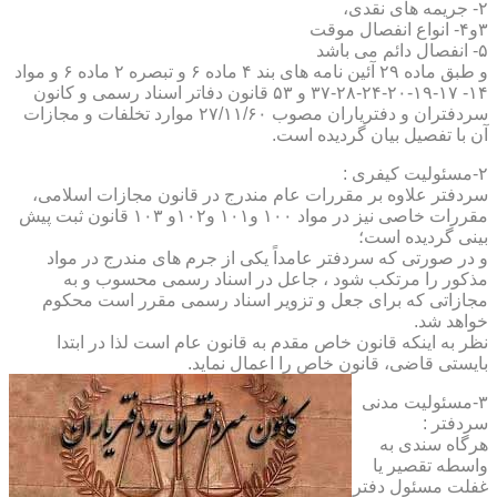
۲- جریمه های نقدی،
۳و۴- انواع انفصال موقت
۵- انفصال دائم می باشد
و طبق ماده ۲۹ آئین نامه های بند ۴ ماده ۶ و تبصره ۲ ماده ۶ و مواد
۱۴- ۱۷-۱۹-۲۰-۲۴-۲۸-۳۷ و ۵۳ قانون دفاتر اسناد رسمی و کانون
سردفتران و دفتریاران مصوب ۲۷/۱۱/۶۰ موارد تخلفات و مجازات
آن با تفصیل بیان گردیده است.
۲-مسئولیت کیفری :
سردفتر علاوه بر مقررات عام مندرج در قانون مجازات اسلامی،
مقررات خاصی نیز در مواد ۱۰۰ و۱۰۱ و۱۰۲و ۱۰۳ قانون ثبت پیش
بینی گردیده است؛
و در صورتی که سردفتر عامداً یکی از جرم های مندرج در مواد
مذکور را مرتکب شود ، جاعل در اسناد رسمی محسوب و به
مجازاتی که برای جعل و تزویر اسناد رسمی مقرر است محکوم
خواهد شد.
نظر به اینکه قانون خاص مقدم به قانون عام است لذا در ابتدا
بایستی قاضی، قانون خاص را اعمال نماید.
۳-مسئولیت مدنی
سردفتر :
هرگاه سندی به
واسطه تقصیر یا
غفلت مسئول دفتر