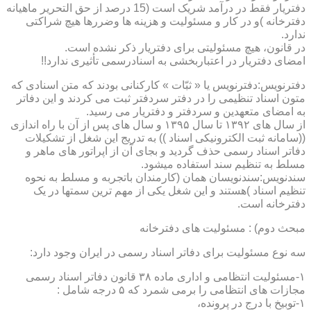
دفتریار فقط در درآمد شریک است (15 درصد از حق التحریر ماهیانه
دفترخانه )و در کار و مسئولیت و هزینه ها وضررها هیچ شراکتی
ندارد.
در قانون، هیچ مسئولیتی برای دفتریار ذکر نشده است.
امضای دفتریار در اعتباربخشی به اسنادرسمی تأثیری ندارد!!
دفترنویس:دفترنویس یا « ثبّات » کارکنانی بودند که متن اسنادی که
متون اسناد تنظیمی را در دفتر سردفتر ثبت می کردند و این دفاتر
به امضای متعهدین و سردفتر و دفتریار می رسید.
از سال های ۱۳۹۲ تا سال ۱۳۹۵ و سال های پس از آن با راه اندازی
((سامانه ثبت الکترونیکی اسناد )) به تدریج این شغل از تشکیلات
دفاتر اسناد رسمی حذف گردید و بجای آن از اپراتور های ماهر و
مسلط به تنظیم سند استفاده میشود.
سندنویس:سندنویسان همان (کارمندان باتجربه و مسلط به نحوه
تنظیم اسناد )هستند و این شغل یکی از مهم ترین سمتها در یک
دفترخانه است.
مبحث دوم) : مسئولیت های دفترخانه
سه نوع مسئولیت برای دفاتر اسناد رسمی در ایران وجود دارد:
۱-مسئولیت انتظامی و اداری ماده ۳۸ قانون دفاتر اسناد رسمی
مجازات های انتظامی را برمی شمرد که ۵ درجه شامل :
۱-توبیخ با درج در پرونده،