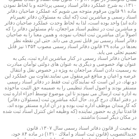
۱۳۱۰، به شرح عملكرد دفاتر اسناد رسمی پرداخته و با لحاظ نمودن
ماده ۹۱ قانون مرقوم متوجه می شویم كه عملكرد صاحبان دفاتر
اسناد رسمی و مباشرین ثبت (كه اینك به مسئولان دفاتر تغییرنام
داده اند) واحد بوده است، لذا به لحاظ وحدت عملكرد صاحبان دفاتر
و مباشرین ثبت در تنظیم اسناد مراجعان، نام مسئولین دفاتر را كه
اصولاً برای مباشرین ثبت انتخاب نموده، و همین معنا را به صاحبان
دفاتر اسناد رسمی نیز قابل تسری می داند. حتی این نقطه نظر
بعدها در ماده ۲۹ قانون دفاتر اسناد رسمی مصوب ۱۳۵۴ نیز قابل
تعمیم تجلی می یابد.
صاحبان دفاتر اسناد رسمی در كنار مباشرین اداره ثبت، یكی به
عنوان نهاد خصوصی و دیگری به عنوان های دولتی توأمان مبادرت
به رسمیت دادن اسناد مراجعان به ویژه در خصوص نقل و انتقال
عرصه و اعیان و منافع غیرمنقول می نمایند.تفاوت بین عملكرد این
دو نهاد، در این است كه نمایندگان ثبت فقط در دفاتر اسناد رسمی
مستقر بودند و اصول اسناد تنظیمی را به ضمیمه حق الثبت مأخوذه
به اداره ثبت ارسال می نمودند تا این موضوع توسط اجزاء اداره ثبت
در دفتر املاك درج گردد. حال آنكه مباشرین ثبت (مسئولان دفاتر)
كه كارمندان موظف اداره ثبت بوده و در آن اداره مستقر بوده اند،
قاعدتاً نیازی به حضور نماینده (كه وظیفه اش كنترل اسناد ثبت شده
در مكان دیگر است) نداشتند .
به تبعیت از قانون دفاتر اسناد رسمی سال ۱۳۰۷، قانون
جدیدالتصویب (قانون ثبت اسناد و املاك ۱۳۱۰) در ماده ۸۴ خود،