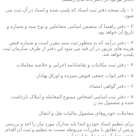
۱ – یک نسخه دفتر ثبت اسناد که پلمپ شده و اسناد در آن ثبت می
شود.
۲ – دفتر راهنما ک متضمن اسامی متعاملین و نوع سند و شماره و
تاریخ آن خواهد بود.
۳ – دفتر درآمد که به منظور ثبت سند مقرر است و شماره قبض
هزینه های مزبور در آن قید می شود این دفتر از طرف سازمان ثبت
پلمپ خواهد شد.
۴ – دفتر ثبت مکاتبات و تقاضانامه اجرایی و خلاصه معاملات.
۵ – دفتر ابواب جمعی قبوض سپرده و اوراق بهادار.
۶ – دفتر گواهی امضاء.
۷ – دفتر ثبت اسامی اشخاص ممنوع المعامله و املاک بازداشت
شده و مشمول بند ز.
معاملات خودروهای مشمول مالیات نقل و انتقال
برای تنظیم اسناد خودرو ابتدا باید مدارک مورد نیاز را اخذ و بررسی
و پس از تطابق با مقررات مربوطه نسبت به تنظیم و ثبت ان اقدام
نمود ، مدارک مورد نیاز عبارتند از :