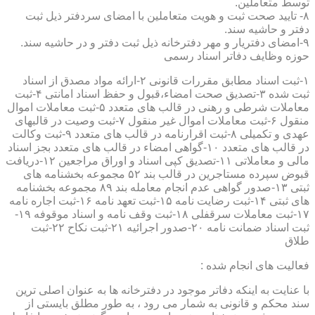
توسط متعاملین.
۸- تایید صحت ثبت و هویت متعاملین با امضای سردفتر ذیل ثبت
دفتر و حاشیه سند.
۹-امضای دفتریار و مهر دفترخانه ذیل ثبت دفتر و در حاشیه سند.
حوزه وظایف دفاتر اسناد رسمی
۱-ثبت اسناد مطابق مقررات قانونی ۲-ارائه مواد مصدق از اسناد
ثبت شده ۳-تصدیق صحت امضاء،قبول و حفظ اسناد امانتی ۴-ثبت
معاملات شرطی و رهنی در قالب های متعدد ۵-ثبت معاملات اموال
منقول ۶-ثبت معاملات اموال غیر منقول ۷-ثبت وصیت در قالبهای
عهدی و تکمیلی ۸-ثبت اقرارنامه در قالب های متعدد ۹-ثبت وکالت
در قالب های متعدد ۱۰-گواهی امضاء در قالب های متعدد بجز اسناد
مالی و معاملاتی ۱۱-تصدیق کپی اسناد و اوراق مراجعین ۱۲-دریافت
قبوض سپرده مستاجرین در قالب بند ۵۲ مجموعه بخشنامه های
ثبتی ۱۳-صدور گواهی عدم انجام معامله بند ۸۹ مجموعه بخشنامه
های ثبتی ۱۴-ثبت رضایت نامه ۱۵-ثبت تعهد نامه ۱۶-ثبت اجاره نامه
۱۷-ثبت معاملات سرقفلی ۱۸-ثبت وقف نامه و اسناد موقوفه ۱۹-
ثبت اسناد ضمانت نامه ۲۰-صدور اجرائیه ۲۱-ثبت نکاح ۲۲-ثبت
طلاق
فعالیت های انجام شده :
با عنایت به اینکه دفاتر موجود در دفترخانه ها به عنوان اصلی ترین
سند محکم و قانونی به شمار می رود ، به طور مطلق بایستی از