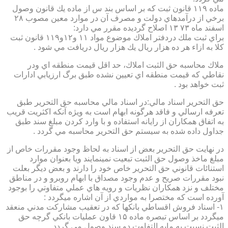
ماده ۱۱۹ قانون ثبت كه بر اساس بند س از ماده يك قانون وصول
برخي از درآمدهاي دولت و مصرف آن در موارد معين مصوب ۲۸
اسفند ماه ۷۳ ۱۳ اصلاح گرديده مقرر مي دارد:
براي ثبت ملك دردفتر املاك موضوع مواد ۱۱ و۱۲و۱۱۹ قانون ثبت
كلا به ازاء هر ده هزار ريال يك هزار ريال دريافت مي شود .
ملاك محاسبه حق الثبت املاك، حد اقل قيمت منطقه اي ودر
نقاطي كه قيمت منطقه اي تعيين نشده طبق برگ ارزيابي ادارات
ثبت خواهد بود .
حق التحرير اسناد مالي:در اسناد مالي محاسبه حق التحرير طبق
تعرفه ارسالي و فاقد هرگونه ابهام است به ويژه آنكه اكثريت قريب
به اتفاق همكاران از رايانه استفاده و با وارد كردن مبلغ سند طبق
جداول داده شده به سيستم حق التحرير محاسبه مي گردد .
در نهايت حق التحرير بعض از اسناد به لحاظ وجود مقررات خاص از
مبلغ ماخذ وصول حق الثبت تبعيت نمينمايند ويا بعنوان موارد
استنائات قانوني حق التحرير خاص خود را دارند و بعض ديگر بعلت
نبود مقررات صريح و عدم وجود مصداق با ابهام روبرو و در مناطق
مختلف و نزد همكاران نظريات و رويه هاي عملي متفاوتي را بوجود
آورده است كه مختصرا به مواردي از آن اشاره ميگردد :
۱- اسناد فروش اقساطي بانكها كه در تعقيب مشاركت مدني منعقد
ميگردد بر اساس تبصره ماده ۱۵ قاون عمليات بانكي گرچه حق
الثبت نسبت به مابه التفاوت دو سند وصول مي گردد .