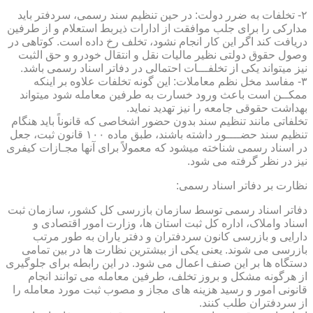
۲- تخلفات به ضرر دولت: در حین تنظیم سند رسمی، سردفتر باید
مدارکی را برای جلب موافقت از ادارات ذیربط استعلام و از طرفین
دریافت کند اگر این کار انجام نشود، تخلف رخ داده است. کوتاهی در
وصول حقوق دولتی نظیر مالیات نقل و انتقال خودرو و حق الثبت
نیز میتواند یکی از تخلفـــات احتمالی در دفاتر اسناد رسمی باشد.
۳- مفاسد مخل نظم معاملات: این گونه تخلفات علاوه بر اینکه
ممکــن است باعث ورود خسارت به طرفین معامله شود میتواند
بهداشت حقوقی جامعه را نیز تهدید نماید.
تخلفاتی مانند تنظیم سند بدون حضور اشخاصی که قانوناً باید هنگام
تنظیم سند حضــــور داشته باشند، طبق ماده ۱۰۰ قانون ثبت، جعل
در اسناد رسمی شناخته میشود که معمولاً برای آنها مجـازات کیفری
نیز در نظر گرفته می شود.
نظارت بر دفاتر اسناد رسمی:
دفاتر اسناد رسمی توسط سازمان بازرسی کل کشور، سازمان ثبت
اسناد واملاک، اداره کل ثبت استان ها، وزارت امور اقتصادی و
دارایی و بازرسی کانون سردفتران و دفتر یاران به طور مرتب
بازرسی می شوند. یعنی یکی از بیشترین نظارت ها در بین تمامی
دستگاه ها بر این صنف اعمال می شود. در این رابطه برای جلوگیری
از هرگونه مشکل و بروز تخلف، طرفین معامله می توانند انجام
قانونی امور و رسید هزینه های مجاز و مصوب ثبت مورد معامله را
از سردفتران طلب کنند.