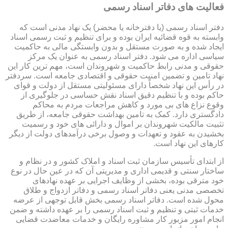
فعالیت های دفاتر اسناد رسمی
دفتر اسناد رسمی (یا دفترخانه یا محضر) یک نهاد مدنی است که
وابسته به قوه قضائیه ایران بوده و برای تنظیم و ثبت رسمی اسناد
ایجاد شده و به صورت مستقل و بدون وابستگی مالی به حاکمیت
سیاسی اداره می شود. دفتر اسناد رسمی به عنوان یک مرکز
حقوقی و مدنی رابط حاکمیت و شهروندان است، مهم ترین کار این
نهاد تامین و تضمین امنیت حقوقی و اقتصادی جامعه است. سردفتر
در رأس این نهاد شخصاً دارای مسئولیتی مستقل از دولت و قوای
حاکم بوده و با تنظیم دقیق اسناد نقش حساسی در جلوگیری از
وقوع نزاع های بی مورد و کاهش مراجعات مردم به محاکم
دادگستری دارد. کمک به تامین بهداشت حقوقی جامعه، از طریق
تثبیت مالکیت شهروندان بر اموال و دارائی های خود و رسمیت
بخشیدن به عقود و تعهدات و وصول برخی درآمدهای دولت از دیگر
کارهای این نهاد است.
از ابتدای تأسیس سازمان ثبت اسناد و املاک کشور و در نظام و
ساختار سنتی و قدیمی اداری و مدیریتی آن که در عین حال در نوع
خود مترقی بوده، بخشی از وظایف اجرایی بر عهده نهادهای
تخصصی مدنی یعنی دفاتر اسناد رسمی و دفاتر ازدواج و طلاق
محول شده است. دفاتر اسناد رسمی بخش قابل توجهی از عرضه
خدمات ثبتی و تنظیم و ثبت اسناد رسمی را بر عهده داشته و ضمن
انجام امور مزبور کار مشاوره رایگان و خدمات معاضدت قضایی