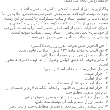
جامعه را نیز انجام می دهند،
واگذاری بخشی از امور حاکمیتی شامل ثبت نقل و انتقالات و
تعهدات توسط قوه قضائیه به بخش خصوصی متخصص، علاوه بر بالا
بردن دقت در تنظیم اسناد و سلب مسئولیت حاکمیت در این زمینه،
قسمت مهمی از شکایات علیه حکومت یا کارگزاران حکومتی و
جبران خسارات ناشی از اشتباه در تنظیم اسناد را به سمت گروهی
از خود مردم یعنی سردفتران اسناد رسمی هدایت نموده است.
وجوهی که در دفاتر اسناد رسمی وصول می شود :
۱-حق التحریر طبق تعرفه مقرر وزارت دادگستری.
۲-حق الثبت به ماخذ ماده ۱۲۳ قانون اصلاحی قانون ثبت.
۳-مالیات و حق تمبر برابر مقررات مالیاتی.
۴-سایر وجوهی که طبق قوانین وصول آن به عهده دفترخانه محول
است.
مراحل تنظیم سند در دفاتر اسناد رسمی:
۱- احراز هویت.
۲- احراز اهلیت.
۳- احراز اصالت و اعتبار مستندات سند.
۴- احراز انجام مقررات قانونی و انجام مکاتبات لازم و اطمینان از
عدم منع قانونی تنظیم سند.
۵- وصول حق التحریر، حق الثبت و سایر حقوق دولتی.
۶- تنظیم اوراق سند و تایید آن توسط متعاملین.
۷- ثبت سند در دفتر سردفتر و تصدیق مطابقت سند و ثبت دفتر