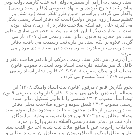
اسناد رسمی به آرامی از سیطره دولتی (به علت كارمند دولت بودن
مباشر ثبت) خارج گردیده و به نهاد خصوصی (دفاتر اسناد رسمی)
واگذار می گردد. و براساس همین طرز تفكر است (برداشتن بار
تنظیم سند از روی دوش دولت) است كه دفاتر اسناد رسمی شكل
می گیرد، علی رغم اینكه صلاحیت دفاتر در آن زمان محلی بوده
است. به عبارت دیگر اولین اقدام مربوط به خصوصی سازی تنظیم
اسناد مراجعان، به قانون دفاتر اسناد رسمی سال ۱۳۰۷ باز می
گردد. علاوه بر آنكه اسناد در اداره ثبت رسمیت می یافت، دفاتر
اسناد رسمی نیز مبادرت به رسمیت دادن اسناد عادی مردم می
نمودند.
در آن زمان، هر دفتر اسناد رسمی مركب از یك نفر صاحب دفتر و
لااقل یك نفر نماینده اداره ثبت اسناد بوده است. با تصویب قانون
ثبت اسناد و املاك مصوب ۲۰/۱/۱۳۰۸، قانون دفاتر اسناد رسمی
مصوب ۱۳۰۷ عملاً منسوخ می گردد .
نحوه نگارش قانون مرقوم (قانون ثبت اسناد واملاك ۱۳۰۸) این
مسأله را به ذهن تداعی می نماید كه قانونگذار وقت، به نوعی قانون
ثبت اسناد مصوب ۱۳۰۲ شمسی را با قانون تشكیل دفاتر اسناد
رسمی مصوب ۱۳۰۷ تلفیق نموده و حوزه صلاحیت محلی دفاتر
اسناد رسمی را از حالت محدود به حالت نامحدود تبدیل نموده است.
مضافاً مطابق ماده ۲۰۳ قانون جدیدالتصویب، وظیفه نمایندگان
اداره ثبت در دفاتر اسناد رسمی (اسلاف دفتریاران) در مورد
معاملات راجع به عین یا منافع املاك ثبت شده، اخذ حق الثبت سند
نقل و انتقال املاك و الصاق نمودن تمبر معادل آن به سند انتقالی و