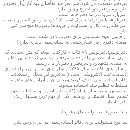
سردفترمنصوب می شود. سردفتر حق تقاضای هیچ کاری از دفتریار
ندارد و سردفتر حق اخراج وی را ندارد.
دفتریار، شریک درآمد دفترخانه است.
دفتریار فقط در درآمد شریک است (15 درصد از حق التحریر ماهیانه
دفترخانه )و در کار و مسئولیت و هزینه ها وضررها هیچ شراکتی
ندارد.
در قانون، هیچ مسئولیتی برای دفتریار ذکر نشده است.
امضای دفتریار در اعتباربخشی به اسنادرسمی تأثیری ندارد!!
دفترنویس:دفترنویس یا « ثبّات » کارکنانی بودند که متن اسنادی که
متون اسناد تنظیمی را در دفتر سردفتر ثبت می کردند و این دفاتر
به امضای متعهدین و سردفتر و دفتریار می رسید.
از سال های ۱۳۹۲ تا سال ۱۳۹۵ و سال های پس از آن با راه اندازی
((سامانه ثبت الکترونیکی اسناد )) به تدریج این شغل از تشکیلات
دفاتر اسناد رسمی حذف گردید و بجای آن از اپراتور های ماهر و
مسلط به تنظیم سند استفاده میشود.
سندنویس:سندنویسان همان (کارمندان باتجربه و مسلط به نحوه
تنظیم اسناد )هستند و این شغل یکی از مهم ترین سمتها در یک
دفترخانه است.
مبحث دوم) : مسئولیت های دفترخانه
سه نوع مسئولیت برای دفاتر اسناد رسمی در ایران وجود دارد: