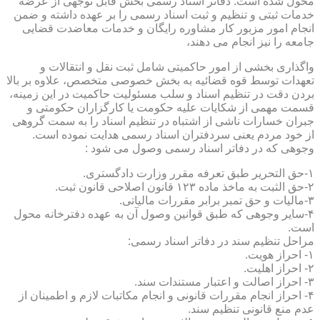
محول شده است. دفاتر اسناد رسمی بخش قابل توجهی از عرضه
خدمات ثبتی و تنظیم و ثبت اسناد رسمی را بر عهده داشته و ضمن
انجام امور مزبور کار مشاوره رایگان و خدمات معاضدت قضایی
جامعه را نیز انجام می دهند،
واگذاری بخشی از امور حاکمیتی شامل ثبت نقل و انتقالات و
تعهدات توسط قوه قضائیه به بخش خصوصی متخصص، علاوه بر بالا
بردن دقت در تنظیم اسناد و سلب مسئولیت حاکمیت در این زمینه،
قسمت مهمی از شکایات علیه حکومت یا کارگزاران حکومتی و
جبران خسارات ناشی از اشتباه در تنظیم اسناد را به سمت گروهی
از خود مردم یعنی سردفتران اسناد رسمی هدایت نموده است.
وجوهی که در دفاتر اسناد رسمی وصول می شود :
۱-حق التحریر طبق تعرفه مقرر وزارت دادگستری.
۲-حق الثبت به ماخذ ماده ۱۲۳ قانون اصلاحی قانون ثبت.
۳-مالیات و حق تمبر برابر مقررات مالیاتی.
۴-سایر وجوهی که طبق قوانین وصول آن به عهده دفترخانه محول
است.
مراحل تنظیم سند در دفاتر اسناد رسمی:
۱- احراز هویت.
۲- احراز اهلیت.
۳- احراز اصالت و اعتبار مستندات سند.
۴- احراز انجام مقررات قانونی و انجام مکاتبات لازم و اطمینان از
عدم منع قانونی تنظیم سند.