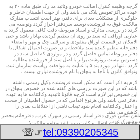
گرچه وظیفه کنترل اصالت خودرو وتائید مدارک طبق ماده ۲۰ به
عهده مراکز تعویض پلاک می باشد ولی از جهت اطمینان خاطر و
جلوگیری از مشکلات بعدی برای دفتر، بهتر است انتساب مدارک
مالکیت فوق به فروشنده توسط سردفتر احراز گردد وتوصیه می
گردد در بررسی مدارک و اسناد مربوطه دقت کافی معمول گردد به
عبارتی اوراقی که سند بر روی آن تنظیم گردیده بهادار باشد و حتی
الامکان در قسمت اوراق مفقودی و سرقتی چک و مهر و امضاء
دفترخانه تنظیم کننده سند ملاحظه و در صورت احتمال اشکال با
دفتر مربوطه تماس حاصل گردد و در مواردی که اصل سند در
دسترس نیست رونوشت برابر با اصل سند از فروشنده مطالبه
گردد ، تنها در مورد بند ۵ با عنایت به موافقت ریاست سازمان ثبت
وتوافق کانون با ناجا به بنچاق با نام فروشنده نیازی نیست .
لازم به ذکر است که ممکن است فروشنده وکیل رسمی داشته
باشد که در این صورت بررسی های گفته شده در خصوص بنچاق در
این خصوص نیز لازم است گرچه قانونا تائیدیه وکالتنامه ها به عهده
دفاتر نمی باشد ولی هرنوع اقدامی که در حصول اطمینان از صحت
و اعتبار وکالتنامه انجام شود تبعات ناشی از اختلافات بعدی را
کاهش می دهد.
تلفن تماس فوری
دفتر اسناد رسمی در شهرک غرب, دفترخانه,محضر
در شهرک غرب
۲-تائیدیه نقل و انتقال و کارت سبز (شناسنامه مالکیت)
☞☏
tel:09390205345
برگ تائیدیه نقل و انتقال صادره از مراکز تعویض پلاک حاوی
مشخصات کامل خودرو اعم از نوع ، سیستم ، مدل ، رنگ ، شماره