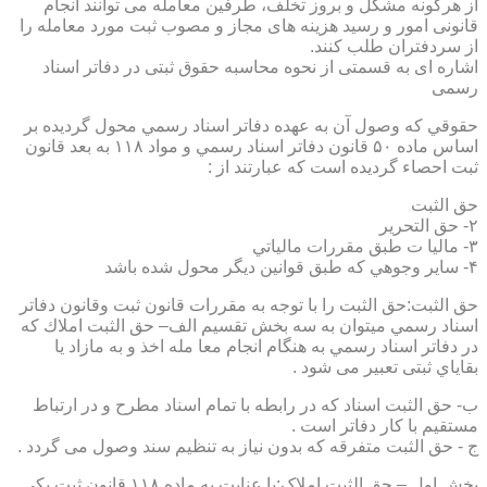
از هرگونه مشکل و بروز تخلف، طرفین معامله می توانند انجام
قانونی امور و رسید هزینه های مجاز و مصوب ثبت مورد معامله را
از سردفتران طلب کنند.
اشاره ای به قسمتی از نحوه محاسبه حقوق ثبتی در دفاتر اسناد
رسمی
حقوقي كه وصول آن به عهده دفاتر اسناد رسمي محول گرديده بر
اساس ماده ۵۰ قانون دفاتر اسناد رسمي و مواد ۱۱۸ به بعد قانون
ثبت احصاء گرديده است كه عبارتند از :
حق الثبت
۲- حق التحرير
۳- ماليا ت طبق مقررات مالياتي
۴- ساير وجوهي كه طبق قوانين ديگر محول شده باشد
حق الثبت:حق الثبت را با توجه به مقررات قانون ثبت وقانون دفاتر
اسناد رسمي ميتوان به سه بخش تقسيم الف– حق الثبت املاك كه
در دفاتر اسناد رسمي به هنگام انجام معا مله اخذ و به مازاد يا
بقاياي ثبتی تعبیر می شود .
ب- حق الثبت اسناد كه در رابطه با تمام اسناد مطرح و در ارتباط
مستقيم با كار دفاتر است .
ج - حق الثبت متفرقه كه بدون نياز به تنظیم سند وصول می گردد .
بخش اول – حق الثبت املاک:با عنايت به ماده ۱۱۸ قانون ثبت يكي