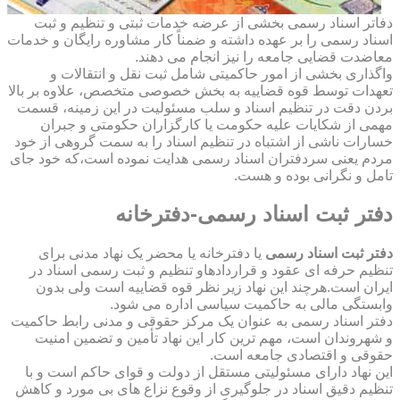
دفاتر اسناد رسمی بخشی از عرضه خدمات ثبتی و تنظیم و ثبت
اسناد رسمی را بر عهده داشته و ضمناً کار مشاوره رایگان و خدمات
معاضدت قضایی جامعه را نیز انجام می دهند.
واگذاری بخشی از امور حاکمیتی شامل ثبت نقل و انتقالات و
تعهدات توسط قوه قضاییه به بخش خصوصی متخصص، علاوه بر بالا
بردن دقت در تنظیم اسناد و سلب مسئولیت در این زمینه، قسمت
مهمی از شکایات علیه حکومت یا کارگزاران حکومتی و جبران
خسارات ناشی از اشتباه در تنظیم اسناد را به سمت گروهی از خود
مردم یعنی سردفتران اسناد رسمی هدایت نموده است،که خود جای
تامل و نگرانی بوده و هست.
دفتر ثبت اسناد رسمی-دفترخانه
دفتر ثبت اسناد رسمی
یا دفترخانه یا محضر یک نهاد مدنی برای
تنظیم حرفه ای عقود و قراردادهاو تنظیم و ثبت رسمی اسناد در
ایران است.هرچند این نهاد زیر نظر قوه قضاییه است ولی بدون
وابستگی مالی به حاکمیت سیاسی اداره می شود.
دفتر اسناد رسمی به عنوان یک مرکز حقوقی و مدنی رابط حاکمیت
و شهروندان است، مهم ترین کار این نهاد تأمین و تضمین امنیت
حقوقی و اقتصادی جامعه است.
این نهاد دارای مسئولیتی مستقل از دولت و قوای حاکم است و با
تنظیم دقیق اسناد در جلوگیری از وقوع نزاع های بی مورد و کاهش