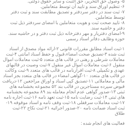
۵- وصول حق التحریر، حق الثبت و سایر حقوق دولتی.
۶- تنظیم اوراق سند و تایید آن توسط متعاملین.
۷- ثبت سند در دفتر سردفتر و تصدیق مطابقت سند و ثبت دفتر
توسط متعاملین.
۸- تایید صحت ثبت و هویت متعاملین با امضای سردفتر ذیل ثبت
دفتر و حاشیه سند.
۹-امضای دفتریار و مهر دفترخانه ذیل ثبت دفتر و در حاشیه سند.
حوزه وظایف دفاتر اسناد رسمی
۱-ثبت اسناد مطابق مقررات قانونی ۲-ارائه مواد مصدق از اسناد
ثبت شده ۳-تصدیق صحت امضاء،قبول و حفظ اسناد امانتی ۴-ثبت
معاملات شرطی و رهنی در قالب های متعدد ۵-ثبت معاملات اموال
منقول ۶-ثبت معاملات اموال غیر منقول ۷-ثبت وصیت در قالبهای
عهدی و تکمیلی ۸-ثبت اقرارنامه در قالب های متعدد ۹-ثبت وکالت
در قالب های متعدد ۱۰-گواهی امضاء در قالب های متعدد بجز اسناد
مالی و معاملاتی ۱۱-تصدیق کپی اسناد و اوراق مراجعین ۱۲-دریافت
قبوض سپرده مستاجرین در قالب بند ۵۲ مجموعه بخشنامه های
ثبتی ۱۳-صدور گواهی عدم انجام معامله بند ۸۹ مجموعه بخشنامه
های ثبتی ۱۴-ثبت رضایت نامه ۱۵-ثبت تعهد نامه ۱۶-ثبت اجاره نامه
۱۷-ثبت معاملات سرقفلی ۱۸-ثبت وقف نامه و اسناد موقوفه ۱۹-
ثبت اسناد ضمانت نامه ۲۰-صدور اجرائیه ۲۱-ثبت نکاح ۲۲-ثبت
طلاق
فعالیت های انجام شده :