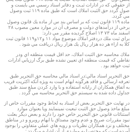
از حقوقي كه در ادارات ثبـت و دفاتر اسناد رسمي مي بايست و
صول گردد حق الثبت املاك است كه طبق ماده ۱۱۹ ثبت وصول
مي گردد.
ماده ۱۱۹ قانون ثبت كه بر اساس بند س از ماده يك قانون وصول
برخي از درآمدهاي دولت و مصرف آن در موارد معين مصوب ۲۸
اسفند ماه ۷۳ ۱۳ اصلاح گرديده مقرر مي دارد:
براي ثبت ملك دردفتر املاك موضوع مواد ۱۱ و۱۲و۱۱۹ قانون ثبت
كلا به ازاء هر ده هزار ريال يك هزار ريال دريافت مي شود .
ملاك محاسبه حق الثبت املاك، حد اقل قيمت منطقه اي ودر
نقاطي كه قيمت منطقه اي تعيين نشده طبق برگ ارزيابي ادارات
ثبت خواهد بود .
حق التحرير اسناد مالي:در اسناد مالي محاسبه حق التحرير طبق
تعرفه ارسالي و فاقد هرگونه ابهام است به ويژه آنكه اكثريت قريب
به اتفاق همكاران از رايانه استفاده و با وارد كردن مبلغ سند طبق
جداول داده شده به سيستم حق التحرير محاسبه مي گردد .
در نهايت حق التحرير بعض از اسناد به لحاظ وجود مقررات خاص از
مبلغ ماخذ وصول حق الثبت تبعيت نمينمايند ويا بعنوان موارد
استنائات قانوني حق التحرير خاص خود را دارند و بعض ديگر بعلت
نبود مقررات صريح و عدم وجود مصداق با ابهام روبرو و در مناطق
مختلف و نزد همكاران نظريات و رويه هاي عملي متفاوتي را بوجود
آورده است كه مختصرا به مواردي از آن اشاره ميگردد :