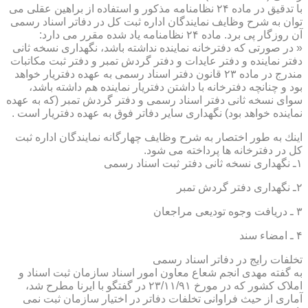
با تدقیق در ماده ۲۴ نظامنامه مذكور و استفاده از براهین عقلی می
توان به شرح وظایف نمایندگان اداره ثبت كل در دفاتر اسناد رسمی
آن روزگار پی برد. ماده ۲۴ نظامنامه یاد شده مقرر می دارد:
« در صورتی كه دفترخانه نماینده نداشته باشد، نگهداری نسخه ثانی
دفتر نماینده و دفتر عایدات و دفتر گردش تمبر و دفتر ثبت مكاتبات
مندرج در ماده ۲۳ قانون دفتر اسناد رسمی به عهده دفتریار خواهد
بود و چنانچه دفترخانه با داشتن دفتریار نماینده هم داشته باشد،
سوای نسخه ثانی دفتر اسناد رسمی و دفتر گردش تمبر (كه به عهده
نماینده خواهد بود) نگهداری سایر دفاتر فوق به عهده دفتریار است .
اینك به طور اختصار به شرح وظایف چهارگانه نمایندگان اداره ثبت
كل در دفترخانه ها پرداخته می شود.
۱ـ نگهداری نسخه ثانی دفتر ثبت اسناد رسمی
۲ـ نگهداری دفتر گردش تمبر
۳ ـ دریافت وجوه تودیعی مراجعان
۴ ـ امضاء سند
تخلفات رایج در دفاتر اسناد رسمی
به گفته مهدی انجم شعاع معاون امور اسناد سازمان ثبت اسناد و
املاک کشور که در مورخ ۲۳/۱۱/۹۱ در گفتگو با ایرنا مطرح شد،
آماری از حیث فراوانی تخلفات دفاتر در اختیار سازمان ثبت نمی