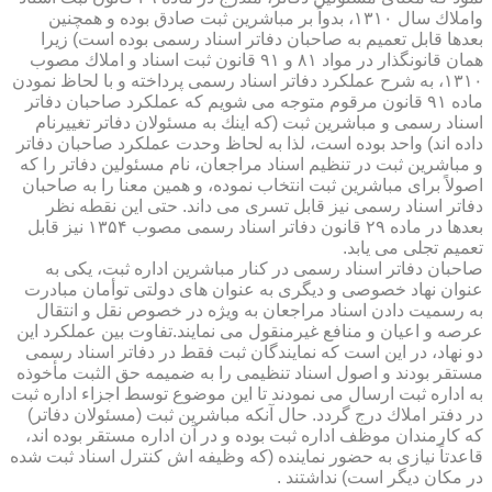
واملاك سال ۱۳۱۰، بدواً بر مباشرین ثبت صادق بوده و همچنین
بعدها قابل تعمیم به صاحبان دفاتر اسناد رسمی بوده است) زیرا
همان قانونگذار در مواد ۸۱ و ۹۱ قانون ثبت اسناد و املاك مصوب
۱۳۱۰، به شرح عملكرد دفاتر اسناد رسمی پرداخته و با لحاظ نمودن
ماده ۹۱ قانون مرقوم متوجه می شویم كه عملكرد صاحبان دفاتر
اسناد رسمی و مباشرین ثبت (كه اینك به مسئولان دفاتر تغییرنام
داده اند) واحد بوده است، لذا به لحاظ وحدت عملكرد صاحبان دفاتر
و مباشرین ثبت در تنظیم اسناد مراجعان، نام مسئولین دفاتر را كه
اصولاً برای مباشرین ثبت انتخاب نموده، و همین معنا را به صاحبان
دفاتر اسناد رسمی نیز قابل تسری می داند. حتی این نقطه نظر
بعدها در ماده ۲۹ قانون دفاتر اسناد رسمی مصوب ۱۳۵۴ نیز قابل
تعمیم تجلی می یابد.
صاحبان دفاتر اسناد رسمی در كنار مباشرین اداره ثبت، یكی به
عنوان نهاد خصوصی و دیگری به عنوان های دولتی توأمان مبادرت
به رسمیت دادن اسناد مراجعان به ویژه در خصوص نقل و انتقال
عرصه و اعیان و منافع غیرمنقول می نمایند.تفاوت بین عملكرد این
دو نهاد، در این است كه نمایندگان ثبت فقط در دفاتر اسناد رسمی
مستقر بودند و اصول اسناد تنظیمی را به ضمیمه حق الثبت مأخوذه
به اداره ثبت ارسال می نمودند تا این موضوع توسط اجزاء اداره ثبت
در دفتر املاك درج گردد. حال آنكه مباشرین ثبت (مسئولان دفاتر)
كه كارمندان موظف اداره ثبت بوده و در آن اداره مستقر بوده اند،
قاعدتاً نیازی به حضور نماینده (كه وظیفه اش كنترل اسناد ثبت شده
در مكان دیگر است) نداشتند .