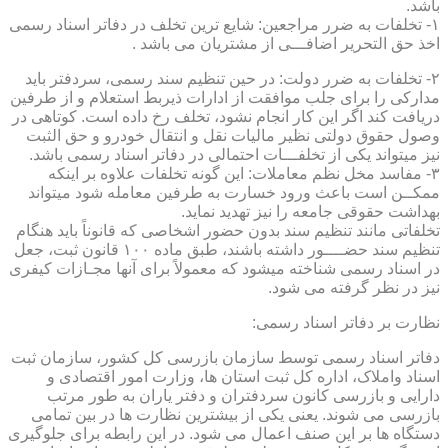
باشد.
۱- تخلفات به ضرر مراجعین: شایع ترین تخلف در دفاتر اسناد رسمی
اخذ حق التحریر اضافـــی از مشتریان می باشد .
۲- تخلفات به ضرر دولت: در حین تنظیم سند رسمی، سردفتر باید
مدارکی را برای جلب موافقت از ادارات ذیربط استعلام و از طرفین
دریافت کند اگر این کار انجام نشود، تخلف رخ داده است. کوتاهی در
وصول حقوق دولتی نظیر مالیات نقل و انتقال خودرو و حق الثبت
نیز میتواند یکی از تخلفـــات احتمالی در دفاتر اسناد رسمی باشد.
۳- مفاسد مخل نظم معاملات: این گونه تخلفات علاوه بر اینکه
ممکــن است باعث ورود خسارت به طرفین معامله شود میتواند
بهداشت حقوقی جامعه را نیز تهدید نماید.
تخلفاتی مانند تنظیم سند بدون حضور اشخاصی که قانوناً باید هنگام
تنظیم سند حضــــور داشته باشند، طبق ماده ۱۰۰ قانون ثبت، جعل
در اسناد رسمی شناخته میشود که معمولاً برای آنها مجـازات کیفری
نیز در نظر گرفته می شود.
نظارت بر دفاتر اسناد رسمی:
دفاتر اسناد رسمی توسط سازمان بازرسی کل کشور، سازمان ثبت
اسناد واملاک، اداره کل ثبت استان ها، وزارت امور اقتصادی و
دارایی و بازرسی کانون سردفتران و دفتر یاران به طور مرتب
بازرسی می شوند. یعنی یکی از بیشترین نظارت ها در بین تمامی
دستگاه ها بر این صنف اعمال می شود. در این رابطه برای جلوگیری