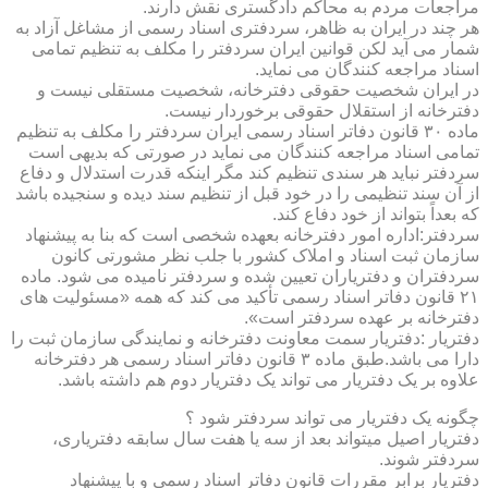
مراجعات مردم به محاکم دادگستری نقش دارند.
هر چند در ایران به ظاهر، سردفتری اسناد رسمی از مشاغل آزاد به
شمار می آید لکن قوانین ایران سردفتر را مکلف به تنظیم تمامی
اسناد مراجعه کنندگان می نماید.
در ایران شخصیت حقوقی دفترخانه، شخصیت مستقلی نیست و
دفترخانه از استقلال حقوقی برخوردار نیست.
ماده ۳۰ قانون دفاتر اسناد رسمی ایران سردفتر را مکلف به تنظیم
تمامی اسناد مراجعه کنندگان می نماید در صورتی که بدیهی است
سردفتر نباید هر سندی تنظیم کند مگر اینکه قدرت استدلال و دفاع
از آن سند تنظیمی را در خود قبل از تنظیم سند دیده و سنجیده باشد
که بعداً بتواند از خود دفاع کند.
سردفتر:اداره امور دفترخانه بعهده شخصی است که بنا به پیشنهاد
سازمان ثبت اسناد و املاک کشور با جلب نظر مشورتی کانون
سردفتران و دفتریاران تعیین شده و سردفتر نامیده می شود. ماده
۲۱ قانون دفاتر اسناد رسمی تأکید می کند که همه «مسئولیت های
دفترخانه بر عهده سردفتر است».
دفتریار :دفتریار سمت معاونت دفترخانه و نمایندگی سازمان ثبت را
دارا می باشد.طبق ماده ۳ قانون دفاتر اسناد رسمی هر دفترخانه
علاوه بر یک دفتریار می تواند یک دفتریار دوم هم داشته باشد.
چگونه یک دفتریار می تواند سردفتر شود ؟
دفتریار اصیل میتواند بعد از سه یا هفت سال سابقه دفتریاری،
سردفتر شوند.
دفتریار برابر مقررات قانون دفاتر اسناد رسمی و با پیشنهاد