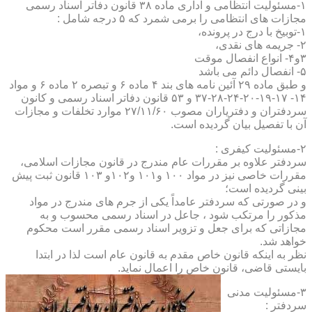
۱-مسئولیت انتظامی و اداری ماده ۳۸ قانون دفاتر اسناد رسمی
مجازات های انتظامی را برمی شمرد که ۵ درجه شامل :
۱-توبیخ با درج در پرونده،
۲- جریمه های نقدی،
۳و۴- انواع انفصال موقت
۵- انفصال دائم می باشد
و طبق ماده ۲۹ آئین نامه های بند ۴ ماده ۶ و تبصره ۲ ماده ۶ و مواد
۱۴- ۱۷-۱۹-۲۰-۲۴-۲۸-۳۷ و ۵۳ قانون دفاتر اسناد رسمی و کانون
سردفتران و دفتریاران مصوب ۲۷/۱۱/۶۰ موارد تخلفات و مجازات
آن با تفصیل بیان گردیده است.
۲-مسئولیت کیفری :
سردفتر علاوه بر مقررات عام مندرج در قانون مجازات اسلامی،
مقررات خاصی نیز در مواد ۱۰۰ و۱۰۱ و۱۰۲و ۱۰۳ قانون ثبت پیش
بینی گردیده است؛
و در صورتی که سردفتر عامداً یکی از جرم های مندرج در مواد
مذکور را مرتکب شود ، جاعل در اسناد رسمی محسوب و به
مجازاتی که برای جعل و تزویر اسناد رسمی مقرر است محکوم
خواهد شد.
نظر به اینکه قانون خاص مقدم به قانون عام است لذا در ابتدا
بایستی قاضی، قانون خاص را اعمال نماید.
۳-مسئولیت مدنی
سردفتر :