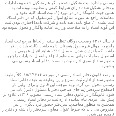
رسمی و اداره ثبت تشكیل نشده یا اگر هم تشكیل شده بود، ادارات
و دفاتر تشكیل شده دارای شرایط كیفی و مطلوب نبوده اند. به
همین جهت قانونگذار در دو مورد (۱ـ ثبت اسناد كلیه عقود و
معاملات راجع به عین یا منافع اموال غیرمنقول كه در دفتر املاك
ثبت نشده. ۲ـ صلح نامه، هبه نامه و شركت نامه) اجباری بودن ثبت
این گونه اسناد را به صلاحدید وزارت عدلیه واگذار و محول نموده بود
.
تا سال ۱۳۱۶ وضعیت دوگانه تنظیم سند، از لحاظ مرجع ثبت اسناد
راجع به اموال غیرمنقول همچنان ادامه داشت (البته باید در نظر
داشت كه با نزدیك شدن به سال ۱۳۱۶ شاهد اقبال عمومی و
استقبال مقامات دولتی به منظور انتزاع و انتقال اختیارات راجع به
تنظیم سند از سوی اداره ثبت به سمت دفاتر اسناد رسمی می
باشیم .
با وضع قانون دفاتر اسناد رسمی در مورخه ۱۵/۳/۱۳۱۶، كلاً وظیفه
تنظیم سند از اداره ثبت منتزع و این وظیفه به عهده دفاتر اسناد
رسمی محول می گردد و به موجب این قانون و برای اولین بار
اصطلاح سردفتر (به جای صاحب دفتر یا مسئول دفتر ) باب می
شود. قانونگذار در قانون دفاتر اسناد رسمی مصوب ۱۳۱۶، علاوه بر
پیش بینی فردی بنام نماینده اداره ثبت در دفاتر اسناد رسمی،
همچنین به منظور معاضدت سردفتر حضور فرد دیگری را نیز
مفروض می داند كه صرفاً عنوان معاون سردفتر را داشته و دفتریار
نامیده می شود .