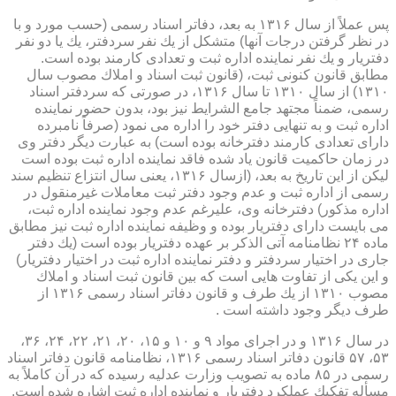
پس عملاً از سال ۱۳۱۶ به بعد، دفاتر اسناد رسمی (حسب مورد و با
در نظر گرفتن درجات آنها) متشكل از یك نفر سردفتر، یك یا دو نفر
دفتریار و یك نفر نماینده اداره ثبت و تعدادی كارمند بوده است.
مطابق قانون كنونی ثبت، (قانون ثبت اسناد و املاك مصوب سال
۱۳۱۰) از سال ۱۳۱۰ تا سال ۱۳۱۶، در صورتی كه سردفتر اسناد
رسمی، ضمناً مجتهد جامع الشرایط نیز بود، بدون حضور نماینده
اداره ثبت و به تنهایی دفتر خود را اداره می نمود (صرفاً نامبرده
دارای تعدادی كارمند دفترخانه بوده است) به عبارت دیگر دفتر وی
در زمان حاكمیت قانون یاد شده فاقد نماینده اداره ثبت بوده است
لیكن از این تاریخ به بعد، (ازسال ۱۳۱۶، یعنی سال انتزاع تنظیم سند
رسمی از اداره ثبت و عدم وجود دفتر ثبت معاملات غیرمنقول در
اداره مذكور) دفترخانه وی، علیرغم عدم وجود نماینده اداره ثبت،
می بایست دارای دفتریار بوده و وظیفه نماینده اداره ثبت نیز مطابق
ماده ۲۴ نظامنامه آتی الذكر بر عهده دفتریار بوده است (یك دفتر
جاری در اختیار سردفتر و دفتر نماینده اداره ثبت در اختیار دفتریار)
و این یكی از تفاوت هایی است كه بین قانون ثبت اسناد و املاك
مصوب ۱۳۱۰ از یك طرف و قانون دفاتر اسناد رسمی ۱۳۱۶ از
طرف دیگر وجود داشته است .
در سال ۱۳۱۶ و در اجرای مواد ۹ و ۱۰ و ۱۵، ۲۰، ۲۱، ۲۲، ۲۴، ۳۶،
۵۳، ۵۷ قانون دفاتر اسناد رسمی ۱۳۱۶، نظامنامه قانون دفاتر اسناد
رسمی در ۸۵ ماده به تصویب وزارت عدلیه رسیده كه در آن كاملاً به
مسأله تفكیك عملكرد دفتریار و نماینده اداره ثبت اشاره شده است.