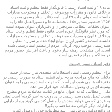
ماده ۲۹ و ثبت اسناد رسمی: قانونگذار فقط تنظیم و ثبت اسناد
برخلاف قانون و مقررات موضوعه را تخلف و مستوجب مجازات
دانسته است ولی ماده ۲۹ آیین نامه دفاتر اسناد رسمی مصوب
۱۳۵۴ «تنظیم سند برخلاف بخشنامه ها و دستورالعمل ها» را به
عنوان تخلفات انتظامی سردفتران و دفتریاران عنوان نموده است
که مورد نظر قانونگذار نبوده است،قانون فقط تنظیم و ثبت اسناد
برخلاف قانون و مقررات موضوعه را تخلف و مستوجب مجازات
دانسته است.در کشور ایران موانع ایجادشده بر سر راه تنظیم
سندرسمی موجب روی گردانی مردم از تنظیم اسنادرسمی شده
است. این مشکلات زمینه ساز دعوی و باعث افزایش حضور مردم
در محاکم و مراجع قضایی است.
دفتر اسناد رسمی چیست
برای تنظیم رسمی اسناد استعلامات متعددی نیاز است.از جمله
دلایلی که مانع مراجعه مردم برای تنظیم اسناد به صورت رسمی در
دفترخانه ها می شود، این است که دولت اسناد رسمی را به عنوان
وسیله ای برای وصول مطالبات خود قرار می دهد.
یکی از مطالبی که به عنوان مانع در کتابت معاملات مردم مطرح
هست تبدیل شدن سند رسمی برای دولت به “سر گردنه” است؛یعنی
به فردی که می خواهد سندش را منتقل کند می گویند برو از دارایی
و ادارات دیگر گواهی مفاصاحساب بگیر!!
در واقع دولت زورش نمی رسد مطالبات خود را وصول کند و