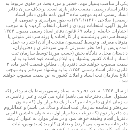
یكی از مناصب بسیار مهم، خطیر و مورد بحث در حقوق مربوط به
دفاتر اسناد رسمی، منصب دفتر یاری است. برخلاف سران دفاتر
اسناد رسمی كه به موجب ماده ۳ آئین نامه قانون دفاتر اسناد
رسمی (اصلاحی ۲۷/۱۱/۱۳۶۰) به طور سراسری و عمومی، از
طریق آگهی، امتحانات ورودی و اختبار، انتخاب گردیده یا به موجب
اختیارات حاصله از ماده ۶۹ قانون دفاتر اسناد رسمی مصوب ۱۳۵۴
توسط سردفتر بازنشسته و از كارافتاده یا ورثه سردفتر متوفی یا
متوفاه معرفی و توسط كمیسیون منتخب از آنان اختبار به عمل
آمده و پس از اخذ نظر مشورتی كانون سردفتران و دفتریاران،
دادستان محل یا دادگاه بخش (حسب مورد) توسط سازمان ثبت
اسناد و املاك كشور پیشنهاد و با ابلاغ ریاست قوه قضائیه به این
سمت منصوب خواهند شد. دفتریاران، مطابق قسمت اخیر ماده ۳
قانون دفاتر اسناد رسمی ۱۳۵۴، بنا به پیشنهاد سردفتر و به موجب
ابلاغ سازمان ثبت اسناد و املاك كشور به این سمت منصوب خواهند
شد .
از سال ۱۳۵۴ به بعد، دفترخانه اسناد رسمی توسط یك سردفتر (كه
مسئول اصلی دفترخانه می باشد) اداره می گردد و غیر از نامبرده،
سازمان اداری دفترخانه مركب از یك دفتریار اول (كه معاون
سردفتر و نماینده سازمان ثبت اسناد واملاك می باشد) و عنداللزوم
یك دفتریار دوم (كه در غیاب دفتریار اول، به عنوان جانشین قانونی
دفتریار انجام وظیفه خواهد نمود و در سایر موارد به عنوان كارمند
دفترخانه محسوب می گردد) و تعدادی كارمند (سندنویس، ثبات
واپراتور كامپیوتر و كارمند خدماتی) خواهد بود .