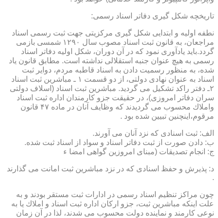
تاریخچه شكل گیری دفاتر اسناد رسمی:
نطفه اولیه و ابتدایی شكل گیری مركزیتی جهت ثبت رسمی اسناد
مراجعان، به قانون ثبت اسناد مصوب سال ۱۲۹۰ شمسی بازمی
گردد.باید یادآوری نمود كه در آن دوران، شكل اولیه دفاتر اسناد
رسمی به هیچ عنوان جنبه استقلالی نداشته است. مطابق قانون یاد
شده، به منظور رسمیت دادن به اسناد قاطبه مردم، دوایر ثبت
اسناد به عنوان نهادی دولتی، از دو قسمت ۱ ـ مباشرین ثبت اسناد
۲ـ دفتر راكد تشكیل می گردید. مباشرین ثبت اسناد (اسلاف دولتی
سران دفاتر امروزی)، در حقیقت جزو كارمندان اداره ثبت اسناد
واملاك محسوب می گردیدند كه وظایف آنان در ماده ۴۷ قانون
مرقوم،اینچنین تبیین شده بود .
الف: ثبت اسنادی كه نزد آنان می آورند.
ب: دادن صورت از ثبت دفاتر اسناد و سواد از اسناد ثبت شده.
ج: انجام تصدیقات (مبنای امروزین گواهی امضا ء
د: پذیرش و حفظ اسنادی كه در نزد مباشرین ثبت امانت می گذارند
.
چون مراكز تنظیم اسناد رسمی در ادارات ثبت مستقر بودند و به
علت اینكه مباشرین ثبت، جزو اركان اداره ثبت اسناد و املاك یا به
نوعی كارمند و نماینده دولت محسوب می شدند، لذا در آن زمان