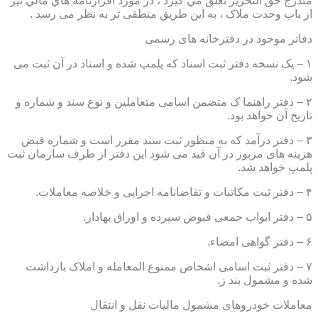
مندرج حق التحرير تعلق مي گيرد ، در مورد اقرارنامه هاي مالي نيز
از باب وحدت ملاک ، به این طریق منطقی تر به نظر می رسد .
دفاتر موجود در دفترخانه های رسمی
۱ – یک نسخه دفتر ثبت اسناد که پلمپ شده و اسناد در آن ثبت می
شود.
۲ – دفتر راهنما ک متضمن اسامی متعاملین و نوع سند و شماره و
تاریخ آن خواهد بود.
۳ – دفتر درآمد که به منظور ثبت سند مقرر است و شماره قبض
هزینه های مزبور در آن قید می شود این دفتر از طرف سازمان ثبت
پلمپ خواهد شد.
۴ – دفتر ثبت مکاتبات و تقاضانامه اجرایی و خلاصه معاملات.
۵ – دفتر ابواب جمعی قبوض سپرده و اوراق بهادار.
۶ – دفتر گواهی امضاء.
۷ – دفتر ثبت اسامی اشخاص ممنوع المعامله و املاک بازداشت
شده و مشمول بند ز.
معاملات خودروهای مشمول مالیات نقل و انتقال