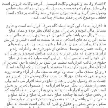
۴-اسناد وكالت و تفويض وكالت اتومبيل ، گرچه وكالت فروش است
ولي طبق همان تعرفه مصوب ، حق التحرير آن همانند سند قطعي
وصول مي گردد و بعلت نبودن مبلغ در سند وكالت، برخلاف اسناد
قطعی موضوع تحریر کمتر مصداق پیدا نمی کند .
۵- اقرارنامه ها ، اين گونه اسناد گاه صرفا اقرارنامه است و حاوي
مسائل مالي نبوده و تحرير آن مورد اتفاق نظر بوده و همان مبلغ
۳۰۰۰۰ ريال مي باشد ولي گاهي ازنظر محتوي يك سند مالي است
مانند اقرارنامه هاي اصلاحي بانك ها نسبت به اسناد قبلي و افزايش
مبلغ و تغييرات در ميزان اقساط و غيره است و يا اقرارنامه هاي
دريافت خسارات توسط اشخاص از شهرداري ها و ادارات راه و
ترابري و غيره كه مقر اقرار به دريافت مبالغي نموده و در قبال آن
حق خود را اسقاط مي نمايد ، در اين گونه موارد كه به جاي صلح
حقوق در قالب اقرارنامه تنظيم مي شود در رابطه با حق التحرير آن
اختلاف نظر وجود دارد بعضا معتقدند با توجه به اينكه اينگونه اسناد
در واقع سندي مالي است وبا توجه به مفاد يكي از آراء وحدت رويه
چون مبلغي كه ماخذ حق الثبت است ملاك وصول حق التحرير هم
هست ماخذ وصول تحرير را همان مبلغ در سند اقرار مي دانند ولي
بعضي از همكاران ديگر صرفا اقرارنامه را مشمول تحرير در بخش
اسناد غيرمالي و اقرارنامه ميدانند ولي بنظر مي رسد همانگونه كه
در بخش صلح نامه ها چنانچه صلح نامه صرفا صلح و فاقد مبلغ و
حاكي از نقل وانتقال نباشد مشمول بند ج تعرفه و در موارد صلح
منقول و غير منقول و حقوق و غيره كه مالي است نسبت به مبلغ