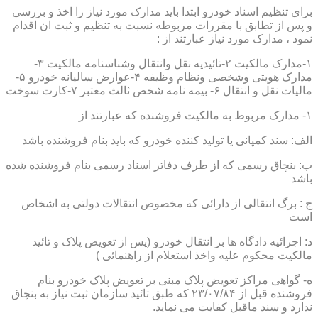
برای تنظیم اسناد خودرو ابتدا باید مدارک مورد نیاز را اخذ و بررسی
و پس از تطابق با مقررات مربوطه نسبت به تنظیم و ثبت ان اقدام
نمود ، مدارک مورد نیاز عبارتند از :
۱-مدارک مالکیت ۲-تائیدیه نقل وانتقال وشناسنامه مالکیت ۳-
مدارک هویتی وشخصی ونظام وظیفه ۴-عوارض سالیانه خودرو ۵-
مالیات نقل و انتقال ۶- بیمه نامه شخص ثالث معتبر ۷-کارت سوخت
۱- مدارک مربوط به مالکیت فروشنده که عبارتند از
الف: سند کمپانی یا تولید کننده خودرو که باید بنام فروشنده باشد
ب: بنچاق رسمی که از طرف دفاتر اسناد رسمی بنام فروشنده شده
باشد
ج : برگ انتقالی از دارائی که مخصوص انتقالات دولتی به اشخاص
است
د: اجرائیه دادگاه ها بر انتقال خودرو (پس از تعویض پلاک و تائید
مالکیت محکوم علیه واخذ استعلام از راهنمائی )
ه- گواهی مراکز تعویض پلاک مبنی بر تعویض پلاک خودرو بنام
فروشنده قبل از ۲۳/۰۷/۸۴ که طبق تائید سازمان ثبت نیاز به بنچاق
ندارد و سند ماقبل کفایت می نماید.