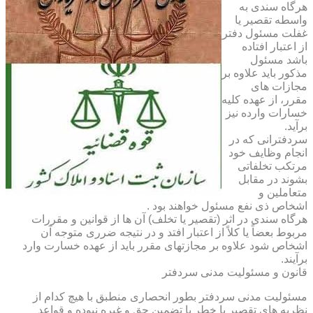
هرگاه سندی به
واسطه تقصیر یا
غفلت مسئول دفتر
از اعتبار افتاده
باشد مسئول
مذکور باید علاوه بر
مجازات های
مقرر، از عهده کلیه
خسارات وارده نیز
برآید.
سردفترانی که در
انجام وظایف خود
مرتکب تخلفاتی
بشوند در مقابل
متعاملین و
اشخاص ذی نفع مسئول خواهند بود .
هرگاه سندی در اثر (تقصیر یا تخلف) آن ها از قوانین و مقررات
مربوط بعضاً یا کلاً از اعتبار افتد و در نتیجه ضرری متوجه آن
اشخاص شود علاوه بر مجازتهای مقرر باید از عهده خسارت وارد
برآیند.
قانون و مسئولیت مدنی سردفتر
مسئولیت مدنی سردفتر بطور انحصاری منطبق با هیچ کدام از
نظریه های تقصیر یا خطر یا تضمین حق و غیره نبوده و قواعد