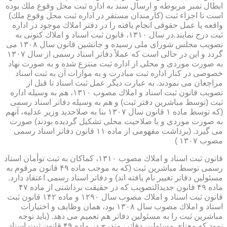
ابطال تمبر مربوطه و ارسال سند به اداره ثبت محل وقوع ملك بوده
است تا اجزاء ثبت (كارمندان مستقر در اداره ثبت محل وقوع ملك)
واقعه یا عمل حقوقی انجام یافته را در دفتر املاك موجود در اداره
ثبت درج نمایند.در سال ۱۳۱۰، قانون ثبت اسناد و املاك كنونی به
تصویب مجلس شورای ملی رسیده و جانشین قانون سال ۱۳۰۸ می
گردد و این در حالی است كه عملاً دفاتر اسناد رسمی از سال ۱۳۰۷
به صورت موردی و محلی از اداره ثبت منتزع شده و به صورت نهاد
خصوصی در كنار اداره ثبت مبادرت و به موازات آن به ثبت اسناد
مراجعان می نمودند. به عبارت دیگر عمل ثبت اسناد تا قبل از
تصویب قانون ثبت اسناد و املاك مصوب ۱۳۱۰، هم به وسیله اداره
ثبت (توسط مباشرین دفتر ثبت) و هم به وسیله دفاتر اسناد رسمی
(كه توسط ماده ۱ قانون سال ۱۳۰۷ بنا به صلاحدید وزیر عدلیه، آنهم
به صورت موردی و با صلاحیت محلی تشكیل گردیده بودند) صورت
می گیرد. (برداشت مفهومی از ماده ۱۱ قانون دفاتر اسناد رسمی
مصوب ۱۳۰۷ )
قانون ثبت اسناد و املاك مصوب ۱۳۱۰، كماكان به ثبت توأمان اسناد
رسمی توسط مباشرین ثبت (كه به موجب ماده ۴۹ قانون مرقوم به
مسئولین دفاتر تغییر نام یافته اند) و دفاتر اسناد رسمی اعتقاد دارد.
ماده ۴۹ قانون جدیدالتصویب كه در حقیقت برداشتی از ماده ۴۷
قانون ثبت اسناد و املاك مصوب سال ۱۲۹۰ و ماده ۱۴۲ قانون ثبت
اسناد و املاك مصوب سال ۱۳۰۸ بود، همان وظایف و اختیارات
مباشرین ثبت را به مسئولین دفاتر هم تعمیم می دهد. (باید توجه
نمود كه معنای مسئولین دفاتر، مندرج در ماده ۴۹ قانون ثبت اسناد