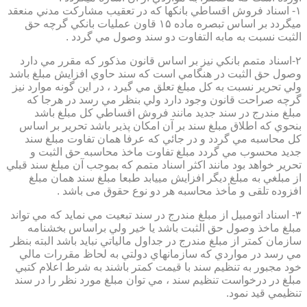
۱- اسناد فروش اقساطي بانكها كه در تعقيب مشاركت مدني منعقد
ميگردد بر اساس تبصره ماده ۱۵ قاون عمليات بانكي گرچه حق
الثبت نسبت به مابه التفاوت دو سند وصول مي گردد .
۲-اسناد متمم بانكي نيز بر اساس قانون مذكور كه مقرر مي دارد
وصول حق الثبت در هنگامي است كه سند حاوي افزايش مبلغ باشد
ولي تحرير نسبت به كل مبلغ تعلق مي گيرد ، در اين گونه موارد نيز
گرچه صراحت قانون وجود دارد ولي بنظر مي رسد در هرجا كه
مبلغ مندرج در سند جديد مانند فروش اقساطي كل مبلغ باشد
بنحوي كه اطلاق مبلغ سند بر آن امكان پذير باشد تحرير بر اساس
كل محاسبه مي گردد و در جائي كه عرفا همان تفاوت مبلغ سند
جديد محسوب مي گردد مبلغ تفاوت ماخذ محاسبه حق الثبت و
تحرير خواهد بود مانند اكثر اسناد متمم كه بموجب آن مبلغ سند قبلي
از مبلغي به مبلغ ديگر افزايش مييابد طبعا مبلغ سند همان مبلغ
افزوده تلقی و مأخذ محاسبه هر دو نوع حقوق می باشد .
۳- اسناد اتومبيل از مبلغ مندرج در سند تبعيت مي نمايد كه مي تواند
مبلغ ماخذ وصول حق الثبت باشد يا خير ولي براساس بخشنامه
سازمان كمتر از مبلغ مندرج در جداول مالياتي نبايد باشد البته بنظر
مي رسد در مواردي كه سازمانهاي دولتي به لحاظ مقررات مالي
خود مجبور به تنظيم سند با قيمت كمتر باشند به شرط اعلام كتبي
مبلغ در درخواست تنظيم سند ، مي توان مبلغ مورد نظر را در سند
تنظيمي قيد نمود.