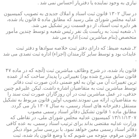
نیازی به وجود نماینده یا دفتریار احساس نمی شد .
در سال ۱۳۰۲ قانون ثبت اسناد و املاك جدیدی به تصویب كمیسیون
عدلیه مجلس شورای ملی رسید كه مطابق ماده ۵ قانون یاد شده،
هر دایره ثبت اسناد، از دو قسمت زیر تشكیل می شد.
۱ـ شعبه ثبت: به ریاست یك نفر رئیس شعبه و توسط چندین مأمور
متخصص (بنام مباشرین ثبت) اداره می شد
۲ـ شعبه ضبط: كه دارای دفتر ثبت خلاصه سوادها و دفتر ثبت
عایدات بود و توسط سایر كارمندان (اجزاء) اداره ثبت تصدی می شد
.
قانون یاد شده، در شرح وظائف مباشرین ثبت (آنچه كه در ماده ۴۷
قانون سابق مندرج شده بود) تغییراتی را پدیدار ساخت كه از عمده
ترین تغییرات آن می توان به لغو ضمنی دادن صورت ثبت دفاتر
توسط مباشرین ثبت به متقاضیان اشاره داشت. لیكن علیرغم چنین
حذفی، در عمل مباشرین ثبت در آن روزگاران صورت ثبت سند را
به متقاضیان، ارائه می نمودند.تصویب اولین قانون مربوط به تشكیل
مستقل دفترخانه های اسناد رسمی، به سال ۱۳۰۷ باز می گردد.
مطابق ماده ۱ قانون تشكیل دفاتر اسناد رسمی مصوب
۱۳/۱۱/۱۳۰۷ كمیسیون عدلیه مجلس شورای ملی، در نقاطی كه
وزارت عدلیه مقتضی بداند برای ترتیب اسناد رسمی، به عده كافی
دفاتر اسناد رسمی معین خواهد نمود. با بررسی سایر مواد دیگر
قانون مرقوم، متوجه می شویم كه با وضع قانون یاد شده، ثبت