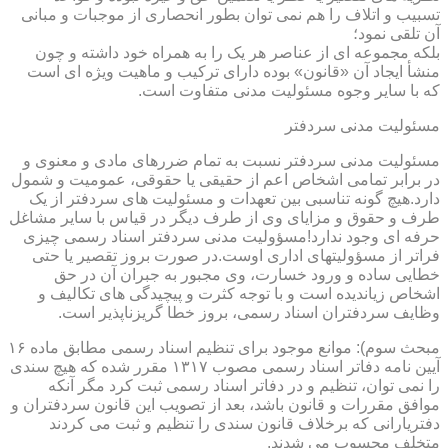
تسبیب و اتلاف را هم نمی توان بطور انحصاری از موجبات و مبانی
آن تلقی نمود؛
بلکه مجموعه ای از عناصر هر یک را به همراه خود داشته و چون
منشأ ایجاد آن «قانون» بوده دارای ترکیب و ماهیت ویژه ای است
که با سایر وجوه مسئولیت مدنی متفاوت است.
مسئولیت مدنی سردفتر
مسئولیت مدنی سردفتر نسبت به تمام ضررهای مادی و معنوی و
در برابر تمامی اشخاص اعم از حقیقی یا حقوقی، عمومیت و شمول
دارد.هیچ گونه تناسبی بین تعهدات و مسئولیت های سردفتر از یک
طرف و حقوق و مزایای وی از طرف دیگر در قیاس با سایر مشاغل
حرفه ای وجود ندارد!مسؤولیت مدنی سردفتر اسناد رسمی چیزی
فراتر از مسؤولیتهای اداری اوست.در صورت بروز تقصیر یا حتی
خطایی ساده و ورود خسارت، وی مجبور به جبران آن در حق
اشخاص زیاندیده است و با توجه کثرت و پیچیدگی های تکالیف و
وظایف سردفتران اسناد رسمی، بروز خطا گریزناپذیر است.
مبحث سوم): موانع موجود برای تنظیم اسناد رسمی مطابق ماده ۱۶
آیین نامه دفاتر اسناد رسمی مصوب ۱۳۱۷ مقرر شده که هیچ سندی
را نمی توان، تنظیم و در دفاتر اسناد رسمی ثبت کرد مگر آنکه
موافق مقررات و قانون باشد، بعد از تصویب این قانون سردفتران و
دفتریارانی که برخلاف قانون سندی را تنظیم و ثبت می کردند
متخلف محسوب می شدند.