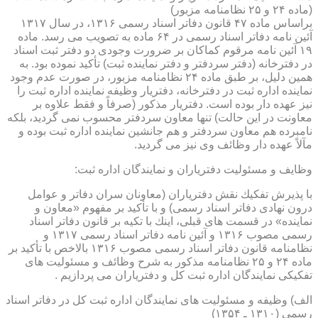
(ماده ۲۴ و ۲۵ نظامنامه مزبور)
براساس ماده ۴۷ قانون دفاتر اسناد رسمی ۱۳۱۶، در سال ۱۳۱۷
آئین نامه دفاتر اسناد رسمی در ۶۴ ماده به تصویب می رسد. ماده
۱۹ آئین نامه مرقوم كماكان بر ضرورت وجودی دو دفتر ثبت اسناد
در دفترخانه (دفتر سردفتر و دفتر نماینده ثبت) تأكید نموده بود. به
همین دلیل، بر طبق ماده ۲۴ نظامنامه مزبور، در صورت عدم وجود
نماینده اداره ثبت در دفترخانه، دفتریار وظیفه نماینده اداره ثبت را
نیز عهده دار بوده است. دفتریار مذكور (صرفاً و فقط علاوه بر
معاونت در این حالت) تنها معاون سردفتر محسوب نمی گردید، بلكه
نامبرده هم معاون سردفتر و هم جانشین نماینده اداره ثبت بوده و
مآلاً عهده دار وظائف وی نیز می گردید.
وظایف و مسئولیت دفتریاران و نمایندگان اداره ثبت:
با پذیرش تفكیك نقش دفتریاران (معاونان سران دفاتر و عوامل
درون نهادی دفاتر اسناد رسمی) و با تأكید بر مفهوم «معاون و
نماینده» در قسمت های قبلی، اینك با تكیه بر قانون دفاتر اسناد
رسمی مصوب ۱۳۱۶ و آئین نامه دفاتر اسناد رسمی ۱۳۱۷ و
نظامنامه قانون دفاتر اسناد رسمی مصوب ۱۳۱۶ بالاخص با تأكید بر
ماده ۲۴ و ۲۵ نظامنامه مذكور به شرح وظائف و مسئولیت های
تفكیكی نمایندگان اداره ثبت كل و دفتریاران می پردازیم .
الف) وظیفه و مسئولیت های نمایندگان اداره ثبت كل در دفاتر اسناد
رسمی (۱۳۱۰ ـ ۱۳۵۴)