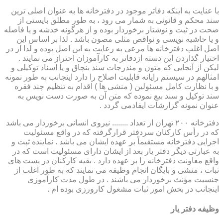
با عنایت به اینکه دفاتر موجود در دفترخانه ها به عنوان اصلی ترین
سند محکم و قانونی به شمار می رود ، به طور مطلق بایستی از
صحت در ثبت و نوشتار برخوردار بوده و از هرگونه خدشه و یا فاصله
و یا حاشیه نویسی و نواقص مثلی مصون باشد . لذا بر اساس این
اصل اغلب دفترخانه ها مرعی به رعایت به این اصل بوده و لذا از در
اختیار گذاردن این دسته ازدفاتر به کارآموزان احتراز می نمایند .
لیکن از آنجایی که متون و مندرجات سند بنچاق و یا اسناد توکیلی و
امثالهم در سیستم رایانه قابلیت اصلاح را دارد اینجانب به طور نمونه
و با نظارت کامل مسئولین ( منشی ها ) اقدام به تنظیم چند فقره
سند توکیل و سند بیع نموده که متن آن به صورت دست نویس به
عنوان نمونه گزارشات ایفادمی گردد .
دفترخانه ۲۰۰ تهران از تعداد ........ نیروی انسانی برخوردار می باشد
که در رأس کارکنان سردفتر قرارگرفته که در واقع مسئولیت
اجرایی دفترخانه مستقیماً بر عهده ایشان می باشد . نماینده ثبت و
به عبارتی دیگر دفتر یار بعد از ایشان دارای مسئولیت است که در
واقع معاونت دفترخانه را بر عهده دارد . بقیه کارکنان در پست های
ثبات ، منشی و بایگان انجام وظیفه می نمایند که به طور اغلب از
جنسیت مؤنث برخوردار می باشند . در طول مدت کارآموزی
اینجانب در بخش امور ثبات مشغول کارورزی بوده ام .
وظیفه دفتر یار