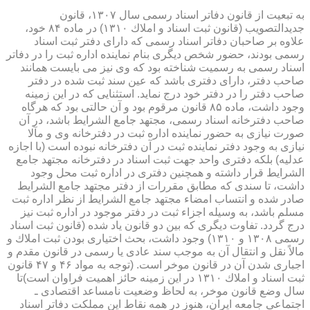
به تبعیت از قانون دفاتر اسناد رسمی سال ۱۳۰۷، قانون
جدیدالتصویب (قانون ثبت اسناد و املاك ۱۳۱۰) در ماده ۸۴ خود،
علاوه بر صاحبان دفاتر اسناد رسمی كه دارای دفتر ثبت اسناد
رسمی بودند، حضور شخص دیگری بنام نماینده اداره ثبت را در دفاتر
اسناد رسمی به رسمیت شناخته بود كه وی نیز می بایست همانند
صاحب دفتر، دارای دفتری باشد كه عین سند ثبت شده در دفتر
صاحب دفتر را در دفتر خود درج نماید. استثنایی كه در این زمینه
وجود داشت، ماده ۸۵ قانون مرقوم بود و آن حالتی بود كه هرگاه
صاحب دفترخانه اسناد رسمی، مجتهد جامع الشرایط باشد، در آن
صورت نیازی به حضور نماینده اداره ثبت در دفترخانه وی و مآلا
نیازی به وجود دفتر نماینده ثبت در آن دفترخانه نبوده است (با اجازه
عدلیه) بلكه دفتری واحد جهت ثبت اسناد در دفترخانه مجتهد جامع
الشرایط قرار داشته و همچنین دفتری در اداره ثبت محل وجود
داشت، تا سندی كه مطابق مقررات از دفتر مجتهد جامع الشرایط
صادر شده و انتساب امضاء مجتهد جامع الشرایط از نظر اداره ثبت
مسلم باشد، به وسیله اجزاء ثبت در دفتر موجود در اداره ثبت نیز
درج گردد. تفاوت دیگری كه بین دو قانون یاد شده (قانون ثبت اسناد
رسمی ۱۳۰۸ و ۱۳۱۰) وجود داشت، بحث اختیاری بودن ثبت املاك و
مالاً نقل و انتقال آن به موجب سند عادی یا رسمی در قانون مقدم و
اجباری شدن آن در قانون موخر است. (توجه به مواد ۴۶ و ۴۷ قانون
ثبت اسناد و املاك ۱۳۱۰ در این زمینه حائز اهمیت فراوان است)تا
سال وضع قانون موخر، به لحاظ وضعیت نامساعد اقتصادی ـ
اجتماعی جامعه ایران، هنوز در همه نقاط این مملكت دفاتر اسناد