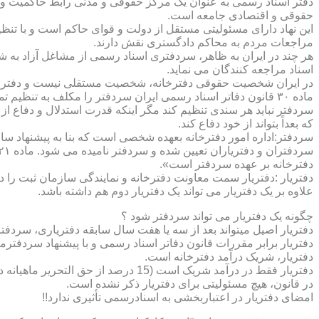
دفتر اسناد رسمی به عنوان یک مرکز حقوقی و مدنی رابط حاکمیت و ش
حقوقی و اقتصادی جامعه است.
این نهاد دارای مسئولیتی مستقل از دولت و قوای حاکم است و با تنظ
مراجعات مردم به محاکم دادگستری نقش دارند.
هر چند در ایران به ظاهر، سردفتری اسناد رسمی از مشاغل آزاد به شم
اسناد مراجعه کنندگان می نماید.
در ایران شخصیت حقوقی دفترخانه، شخصیت مستقلی نیست و دفترخان
ماده ۳۰ قانون دفاتر اسناد رسمی ایران سردفتر را مکلف به تنظ
سردفتر نباید هر سندی تنظیم کند مگر اینکه قدرت استدلال و دفاع از 
که بعداً بتواند از خود دفاع کند.
سردفتر:اداره امور دفترخانه بعهده شخصی است که بنا به پیشنهاد سا
دفترخانه بر عهده سردفتر است».
علاوه بر یک دفتریار می تواند یک دفتریار دوم هم داشته باشد.
چگونه یک دفتریار می تواند سردفتر شود ؟
دفتریار اصیل میتواند بعد از سه یا هفت سال سابقه دفتریاری، سردفتر
دفتریار برابر مقررات قانون دفاتر اسناد رسمی و با پیشنهاد سردفتر
دفتریار، شریک درآمد دفترخانه است.
دفتریار فقط در درآمد شریک است (15 درصد از حق التحریر ماهیانه دفترخانه )و در کار و مسئولیت و هزینه ها وضررها هیچ شراکتی ندارد.
در قانون، هیچ مسئولیتی برای دفتریار ذکر نشده است.
امضای دفتریار در اعتباربخشی به اسنادرسمی تأثیری ندارد!!