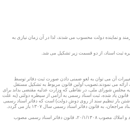
رمند و نماینده دولت محسوب می شدند، لذا در آن زمان نیازی به
پدیدار ساخت كه از عمده ترین تغییرات آن می توان به لغو ضمنی دادن صورت ثبت دفاتر توسط
ارائه می نمودند.تصویب اولین قانون مربوط به تشكیل مستقل
۱۳۰۷ باز می گردد. مطابق ماده ۱ قانون تشكیل دفاتر اسناد رسمی مصوب ۱۳/۱۱/۱۳۰۷ كمیسیون عدلیه مجلس شورای ملی، در نقاطی كه وزارت عدلیه مقتضی بداند برای
قانون یاد شده، ثبت اسناد رسمی به آرامی از سیطره دولتی (به علت
اشتن بار تنظیم سند از روی دوش دولت) است كه دفاتر اسناد رسمی
شكل می گیرد، علی رغم اینكه صلاحیت دفاتر در آن زمان محلی بوده است. به عبارت دیگر اولین اقدام مربوط به خصوصی سازی تنظیم اسناد مراجعان، به قانون دفاتر اسناد رسمی سال ۱۳۰۷ باز می گردد.
در آن زمان، هر دفتر اسناد رسمی مركب از یك نفر صاحب دفتر و لااقل یك نفر نماینده اداره ثبت اسناد بوده است. با تصویب قانون ثبت اسناد و املاك مصوب ۲۰/۱/۱۳۰۸، قانون دفاتر اسناد رسمی مصوب