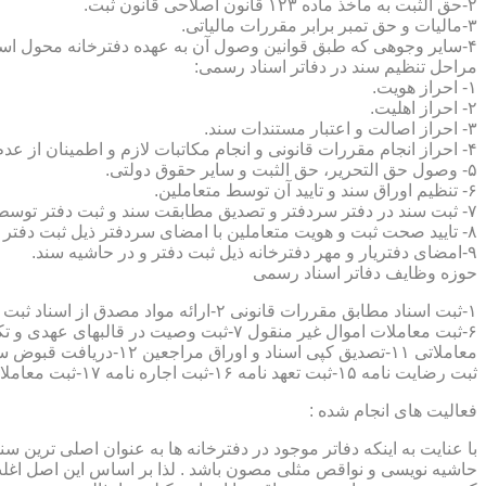
۲-حق الثبت به ماخذ ماده ۱۲۳ قانون اصلاحی قانون ثبت.
۳-مالیات و حق تمبر برابر مقررات مالیاتی.
۴-سایر وجوهی که طبق قوانین وصول آن به عهده دفترخانه محول است.
مراحل تنظیم سند در دفاتر اسناد رسمی:
۱- احراز هویت.
۲- احراز اهلیت.
۳- احراز اصالت و اعتبار مستندات سند.
۴- احراز انجام مقررات قانونی و انجام مکاتبات لازم و اطمینان از عدم منع قانونی تنظیم سند.
۵- وصول حق التحریر، حق الثبت و سایر حقوق دولتی.
۶- تنظیم اوراق سند و تایید آن توسط متعاملین.
۷- ثبت سند در دفتر سردفتر و تصدیق مطابقت سند و ثبت دفتر توسط متعاملین.
۸- تایید صحت ثبت و هویت متعاملین با امضای سردفتر ذیل ثبت دفتر و حاشیه سند.
۹-امضای دفتریار و مهر دفترخانه ذیل ثبت دفتر و در حاشیه سند.
حوزه وظایف دفاتر اسناد رسمی
ثبت رضایت نامه ۱۵-ثبت تعهد نامه ۱۶-ثبت اجاره نامه ۱۷-ثبت معاملات سرقفلی ۱۸-ثبت وقف نامه و اسناد موقوفه ۱۹-ثبت اسناد ضمانت نامه ۲۰-صدور اجرائیه ۲۱-ثبت نکاح ۲۲-ثبت طلاق
فعالیت های انجام شده :
با عنایت به اینکه دفاتر موجود در دفترخانه ها به عنوان اصلی ترین 
حاشیه نویسی و نواقص مثلی مصون باشد . لذا بر اساس این اصل اغلب دفت