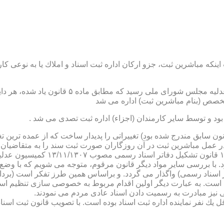
نكه مباشرین ثبت، جزو اركان اداره ثبت اسناد و املاك یا به نوعی كا
ن یاد شده، در شرح وظائف مباشرین ثبت (آنچه كه در ماده ۴۷ قانون سابق مندرج شده بود) تغییراتی را 
 عمل مباشرین ثبت در آن روزگاران صورت ثبت سند را به متقاضیان، 
دفترخانه های اسناد رسمی، به سال 
. با بررسی سایر مواد دیگر قانون مرقوم، متوجه می شویم كه با وضع 
ر اسناد رسمی) واگذار می گردد. و براساس همین طرز تفكر است (برد
ی نیز مبادرت به رسمیت دادن اسناد عادی مردم می نمودند.