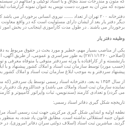
که متون و مندرجات سند بنچاق و یا اسناد توکیلی و امثالهم در سیستم 
نموده که متن آن به صورت دست نویس به عنوان نمونه گزارشات ایفا
دفترخانه ۲۰۰ تهران از تعداد ........ نیروی انسانی برخورد
دیگر دفتر یار بعد از ایشان دارای مسئولیت است که در واقع معاونت د
برخوردار می باشند . در طول مدت کارآموزی اینجانب در بخش امور ث
وظیفه دفتر یار
بازنشسته و از كارافتاده یا ورثه سردفتر متوفی یا متوفاه معرفی و 
پیشنهاد سردفتر و به موجب ابلاغ سازمان ثبت اسناد و املاك كشور 
از سال ۱۳۵۴ به بعد، دفترخانه اسناد رسمی توسط یك سردفتر
نماینده سازمان ثبت اسناد واملاك می باشد) و عنداللزوم یك دفتریار د
می گردد) و تعدادی كارمند (سندنویس، ثبات واپراتور كامپیوتر و كارمند
تاریخچه شكل گیری دفاتر اسناد رسمی:
گردید. مباشرین ثبت اسناد (اسلاف دولتی سران دفاتر امروزی)، در حقیقت جزو كارمندا