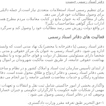
دفتر اسناد رسمی چیست
برای تنظیم رسمی اسناد استعلامات متعددی نیاز است.از جمله دلایل
برای وصول مطالبات خود قرار می دهد.
یکی از مطالبی که به عنوان مانع در کتابت معاملات مردم مطرح هست
ادارات دیگر گواهی مفاصاحساب بگیر!!
در واقع دولت زورش نمی رسد مطالبات خود را وصول کند و سرگردنه ر
فعالیت های دفاتر اسناد رسمی
دفتر اسناد رسمی (یا دفترخانه یا محضر) یک نهاد مدنی است که وابس
اداره می شود. دفتر اسناد رسمی به عنوان یک مرکز حقوقی و مدنی ر
شخصاً دارای مسئولیتی مستقل از دولت و قوای حاکم بوده و با تنظی
بهداشت حقوقی جامعه، از طریق تثبیت مالکیت شهروندان بر اموال و 
از ابتدای تأسیس سازمان ثبت اسناد و املاک کشور و در نظام و ساخت
یعنی دفاتر اسناد رسمی و دفاتر ازدواج و طلاق محول شده است. دفا
مشاوره رایگان و خدمات معاضدت قضایی جامعه را نیز انجام می دهن
واگذاری بخشی از امور حاکمیتی شامل ثبت نقل و انتقالات و تعهدا
مهمی از شکایات علیه حکومت یا کارگزاران حکومتی و جبران خسارات
وجوهی که در دفاتر اسناد رسمی وصول می شود :
۱-حق التحریر طبق تعرفه مقرر وزارت دادگستری.