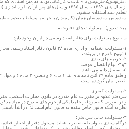
دفترنویس:دفترنویس یا « ثبّات » کارکنانی بودند که متن اسنادی که م
از سال های ۱۳۹۲ تا سال ۱۳۹۵ و سال های پس 
تنظیم سند استفاده میشود.
سندنویس:سندنویسان همان (کارمندان باتجربه و مسلط به نحوه تنظیم 
مبحث دوم) : مسئولیت های دفترخانه
سه نوع مسئولیت برای دفاتر اسناد رسمی در ایران وجود دارد:
۱-مسئولیت انتظامی و اداری ماده ۳۸ قانون دفاتر اسناد رسمی مجازات های انتظامی را برمی شمرد که ۵ درجه شامل :
۱-توبیخ با درج در پرونده،
۲- جریمه های نقدی،
۳و۴- انواع انفصال موقت
۵- انفصال دائم می باشد
تفصیل بیان گردیده است.
۲-مسئولیت کیفری :
سردفتر علاوه بر مقررات عام مندرج در قانون مجازات اسلامی، مقررات خاصی نیز در مواد ۱۰۰ و۱۰۱ و۱۰۲و ۳
و در صورتی که سردفتر عامداً یکی از جرم های مندرج در مواد مذک
نظر به اینکه قانون خاص مقدم به قانون عام است لذا در ابتدا بایستی
۳-مسئولیت مدنی سردفتر :
هرگاه سندی به واسطه تقصیر یا غفلت مسئول دفتر از اعتبار افتاده با
سردفترانی که در انجام وظایف خود مرتکب تخلفاتی بشوند در مقابل 