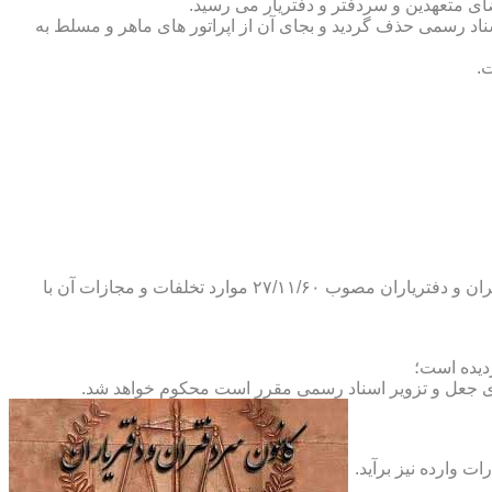
ضای متعهدین و سردفتر و دفتریار می رسید.
یلات دفاتر اسناد رسمی حذف گردید و بجای آن از اپراتور های ماهر و مسلط به
.
و طبق ماده ۲۹ آئین نامه های بند ۴ ماده ۶ و تبصره ۲ ماده ۶ و مواد ۱۴- ۱۷-۱۹-۲۰-۲۴-۲۸-۳۷ و ۵۳ قانون دفاتر اسناد رسمی و کانون سردفتران و دفتریاران مصوب ۲۷/۱۱/۶۰ موارد تخلفات و مجازات آن با
ای جعل و تزویر اسناد رسمی مقرر است محکوم خواهد شد.
ت وارده نیز برآید.