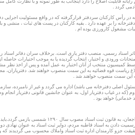
رایانه قابلیت اصلاح را دارد اینجانب به طور نمونه و با نظارت کامل مس
دمی گردد .
ار می باشد که در رأس کارکنان سردفتر قرارگرفته که در واقع مسئولیت اجرایی
فترخانه را بر عهده دارد . بقیه کارکنان در پست های ثبات ، منشی و 
بات مشغول کارورزی بوده ام .
توسط كمیسیون منتخب از آنان اختبار به عمل آمده و پس از اخذ نظر م
به این سمت منصوب خواهند شد .
 (كه مسئول اصلی دفترخانه می باشد) اداره می گردد و غیر از نامبرده، س
وم (كه در غیاب دفتریار اول، به عنوان جانشین قانونی دفتریار انجام 
 خدماتی) خواهد بود .
نطفه اولیه و ابتدایی شكل گیری مركزیتی جهت ثبت رسم
ن اداره ثبت اسناد واملاك محسوب می گردیدند كه وظایف آنان در ماده ۴۷ قانون مرقوم،ا