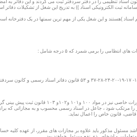
تون اسناد تنظیمی را در دفتر سردفتر ثبت می کردند و این دفاتر به ام
از آن با راه اندازی ((سامانه ثبت الکترونیکی اسناد )) به تدریج این شغل از تشک
اسناد )هستند و این شغل یکی از مهم ترین سمتها در یک دفترخانه است
۱۰ قانون ثبت پیش بینی گردیده است؛
ور را مرتکب شود ، جاعل در اسناد رسمی محسوب و به مجازاتی که بر
 قاضی، قانون خاص را اعمال نماید.
شد مسئول مذکور باید علاوه بر مجازات های مقرر، از عهده کلیه خسارا
متعاملین و اشخاص ذی نفع مسئول خواهند بود .