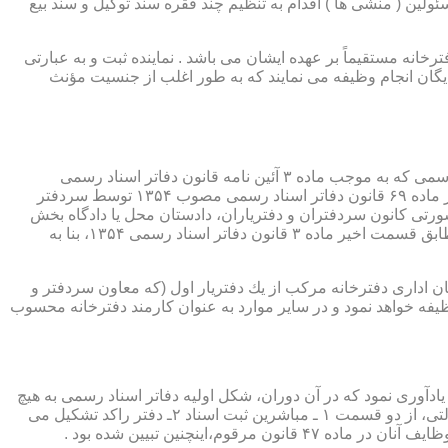
ئولین ( منشی ها ) اقدام به تنظیم چند فقره سند توکیل و سند بیع
 دفترخانه مستقیماً بر عهده ایشان می باشد . نماینده ثبت و به عبارتی
بایگان انجام وظیفه می نمایند که به طور اغلب از جنسیت مؤنث
یكی از مناصب بسیار مهم، خطیر و مورد بحث در حقوق مربوط به دفاتر اسناد رسمی، منصب دفتر یاری است. برخلاف سران دفاتر اسناد رسمی كه به موجب ماده ۳ آئین نامه قانون دفاتر اسناد رسمی
(اصلاحی ۲۷/۱۱/۱۳۶۰) به طور سراسری و عمومی، از طریق آگهی، امتحانات ورودی و اختبار، انتخاب گردیده یا به موجب اختیارات حاصله از ماده ۶۹ قانون دفاتر اسناد رسمی مصوب ۱۳۵۴ توسط سردفتر
شورتی كانون سردفتران و دفتریاران، دادستان محل یا دادگاه بخش
(حسب مورد) توسط سازمان ثبت اسناد و املاك كشور پیشنهاد و با ابلاغ ریاست قوه قضائیه به این سمت منصوب خواهند شد. دفتریاران، مطابق قسمت اخیر ماده ۳ قانون دفاتر اسناد رسمی ۱۳۵۴، بنا به
ازمان اداری دفترخانه مركب از یك دفتریار اول (كه معاون سردفتر و
وظیفه خواهد نمود و در سایر موارد به عنوان كارمند دفترخانه محسوب
ی اسناد مراجعان، به قانون ثبت اسناد مصوب سال ۱۲۹۰ شمسی بازمی گردد.باید یادآوری نمود كه در آن دوران، شكل اولیه دفاتر اسناد رسمی به هیچ
عنوان جنبه استقلالی نداشته است. مطابق قانون یاد شده، به منظور رسمیت دادن به اسناد قاطبه مردم، دوایر ثبت اسناد به عنوان نهادی دولتی، از دو قسمت ۱ ـ مباشرین ثبت اسناد ۲ـ دفتر راكد تشكیل می
ینچنین تبیین شده بود .