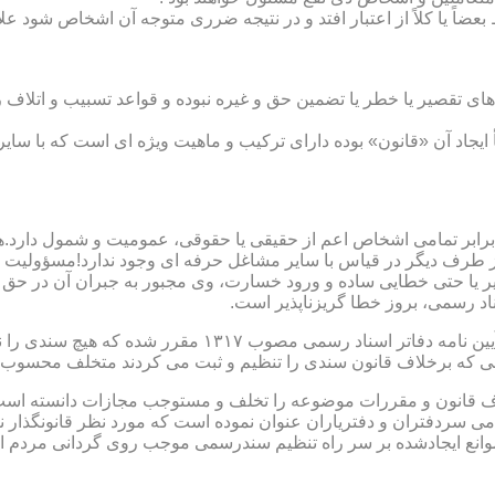
بعضاً یا کلاً از اعتبار افتد و در نتیجه ضرری متوجه آن اشخاص شود عل
ی تقصیر یا خطر یا تضمین حق و غیره نبوده و قواعد تسبیب و اتلاف ر
 ایجاد آن «قانون» بوده دارای ترکیب و ماهیت ویژه ای است که با سا
ابر تمامی اشخاص اعم از حقیقی یا حقوقی، عمومیت و شمول دارد.هی
 طرف دیگر در قیاس با سایر مشاغل حرفه ای وجود ندارد!مسؤولیت م
 یا حتی خطایی ساده و ورود خسارت، وی مجبور به جبران آن در حق 
د رسمی، بروز خطا گریزناپذیر است.
مبحث سوم): موانع موجود برای تنظیم اسناد رسمی مطابق ماده
رانی که برخلاف قانون سندی را تنظیم و ثبت می کردند متخلف محسوب
امی سردفتران و دفتریاران عنوان نموده است که مورد نظر قانونگذار 
انع ایجادشده بر سر راه تنظیم سندرسمی موجب روی گردانی مردم ا