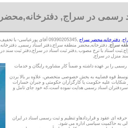
د رسمی در سراج, دفترخانه,محضر
اج
,
دفترخانه,محضر سراج
,09390205345 آقای پورعباسی-
طقه سراج
, دفترخانه,محضر منطقه سراج,دفتر اسناد رسمی, دفترخانه,
,ثبت اسناد با نرخ مصوب ,دفتر ثبت اسناد در سراج,دفتر ثبت سند در
ند منزل در سراج,
رسمی را بر عهده داشته و ضمناً کار مشاوره رایگان و خدمات
ت توسط قوه قضاییه به بخش خصوصی متخصص، علاوه بر بالا بردن
 شکایات علیه حکومت یا کارگزاران حکومتی و جبران خسارات
ی سردفتران اسناد رسمی هدایت نموده است،که خود جای تامل و
 حرفه ای عقود و قراردادهاو تنظیم و ثبت رسمی اسناد در ایران
الی به حاکمیت سیاسی اداره می شود.