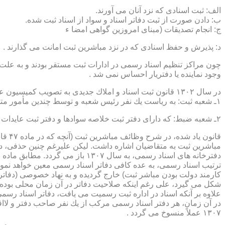
الف: ثبت اسنادی كه نزد آنان می آورند.
ب: دادن صورت از ثبت دفاتر اسناد و سواد از اسناد ثبت شده.
ج: انجام تصدیقات (مبنای امروزین گواهی امضا ء
د: پذیرش و حفظ اسنادی كه در نزد مباشرین ثبت امانت می گذارند .
چون مراكز تنظیم اسناد رسمی در ادارات ثبت مستقر بودند و به علت ای
وجود نماینده یا دفتریار احساس نمی شد .
در سال ۱۳۰۲ قانون ثبت اسناد و املاك جدیدی به تصویب كمیسیون عدلیه مجلس شورای ملی رسید كه مطابق ماده ۵ قانون یاد شده، هر دایره ثبت اسناد، از دو قسمت زیر تشكیل می شد.
۱ـ شعبه ثبت: به ریاست یك نفر رئیس شعبه و توسط چندین مأمور متخصص (بنام مباشرین ثبت) اداره می شد
۲ـ شعبه ضبط: كه دارای دفتر ثبت خلاصه سوادها و دفتر ثبت عایدات بود و توسط سایر كارمندان (اجزاء) اداره ثبت تصدی می شد .
قانو
مباشرین ثبت به متقاضیان اشاره داشت. لیكن علیرغم چنین حذفی، در
ترتیب اسناد رسمی، به عده كافی دفاتر اسناد رسمی معین خواهد نمود
كارمند دولت بودن مباشر ثبت) خارج گردیده و به نهاد خصوصی (دفات
علاوه بر آنكه اسناد در اداره ثبت رسمیت می یافت، دفاتر اسناد رسم
۱۳۰۷ عملاً منسوخ می گردد .