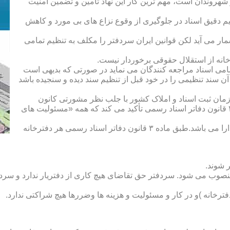
هروندان است، مهم ترین کار این نهاد تأمین و تضمین امنیت
یم دقیق اسناد در جلوگیری از وقوع نزاع های بی مورد و کاهش
ار می آید لکن قوانین ایران سردفتر را مکلف به تنظیم تمامی
ه از استقلال حقوقی برخوردار نیست.
یم تمامی اسناد مراجعه کنندگان می نماید در صورتی که بدیهی است
آن سند تنظیمی را در خود قبل از تنظیم سند دیده و سنجیده باشد
زمان ثبت اسناد و املاک کشور با جلب نظر مشورتی کانون
سردفتران و دفتریاران تعیین شده و سردفتر نامیده می شود. ماده ۲۱ قانون دفاتر اسناد رسمی تأکید می کند که همه «مسئولیت های
دفتریار :دفتریار سمت معاونت دفترخانه و نمایندگی سازمان ثبت را دارا می باشد.طبق ماده ۳ قانون دفاتر اسناد رسمی هر دفترخانه
 شوند.
منصوب می شود. سردفتر حق تقاضای هیچ کاری از دفتریار ندارد و سردف