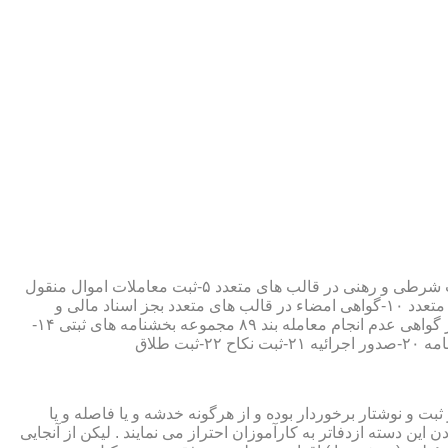
۱-ثبت اسناد مطابق مقررات قانونی ۲-ارائه مواد مصدق از اسناد ثبت شده ۳-تصدیق صحت امضاء،قبول و حفظ اسناد امانتی ۴-ثبت معاملات شرطی و رهنی در قالب های متعدد ۵-ثبت معاملات اموال منقول
۶-ثبت معاملات اموال غیر منقول ۷-ثبت وصیت در قالبهای عهدی و تکمیلی ۸-ثبت اقرارنامه در قالب های متعدد ۹-ثبت وکالت در قالب های متعدد ۱۰-گواهی امضاء در قالب های متعدد بجز اسناد مالی و
معاملاتی ۱۱-تصدیق کپی اسناد و اوراق مراجعین ۱۲-دریافت قبوض سپرده مستاجرین در قالب بند ۵۲ مجموعه بخشنامه های ثبتی ۱۳-صدور گواهی عدم انجام معامله بند ۸۹ مجموعه بخشنامه های ثبتی ۱۴-
ت و نوشتار برخوردار بوده و از هرگونه خدشه و یا فاصله و یا
ین دسته ازدفاتر به کارآموزان احتراز می نمایند . لیکن از آنجایی