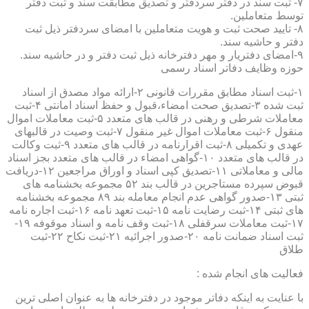
۷- ثبت سند در دفتر سردفتر و تصدیق مطابقت سند و ثبت دفتر
توسط متعاملین.
۸- تایید صحت ثبت و هویت متعاملین با امضای سردفتر ذیل ثبت
دفتر و حاشیه سند.
۹-امضای دفتریار و مهر دفترخانه ذیل ثبت دفتر و در حاشیه سند.
حوزه وظایف دفاتر اسناد رسمی
۱-ثبت اسناد مطابق مقررات قانونی ۲-ارائه مواد مصدق از اسناد
ثبت شده ۳-تصدیق صحت امضاء،قبول و حفظ اسناد امانتی ۴-ثبت
معاملات شرطی و رهنی در قالب های متعدد ۵-ثبت معاملات اموال
منقول ۶-ثبت معاملات اموال غیر منقول ۷-ثبت وصیت در قالبهای
عهدی و تکمیلی ۸-ثبت اقرارنامه در قالب های متعدد ۹-ثبت وکالت
در قالب های متعدد ۱۰-گواهی امضاء در قالب های متعدد بجز اسناد
مالی و معاملاتی ۱۱-تصدیق کپی اسناد و اوراق مراجعین ۱۲-دریافت
قبوض سپرده مستاجرین در قالب بند ۵۲ مجموعه بخشنامه های
ثبتی ۱۳-صدور گواهی عدم انجام معامله بند ۸۹ مجموعه بخشنامه
های ثبتی ۱۴-ثبت رضایت نامه ۱۵-ثبت تعهد نامه ۱۶-ثبت اجاره نامه
۱۷-ثبت معاملات سرقفلی ۱۸-ثبت وقف نامه و اسناد موقوفه ۱۹-
ثبت اسناد ضمانت نامه ۲۰-صدور اجرائیه ۲۱-ثبت نکاح ۲۲-ثبت
طلاق
فعالیت های انجام شده :
با عنایت به اینکه دفاتر موجود در دفترخانه ها به عنوان اصلی ترین