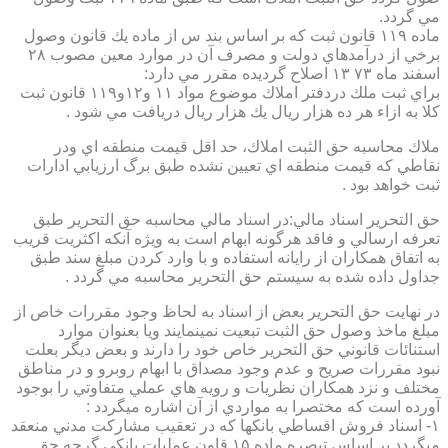
مي گردد.
ماده ۱۱۹ قانون ثبت كه بر اساس بند س از ماده يك قانون وصول
برخي از درآمدهاي دولت و مصرف آن در موارد معين مصوب ۲۸
اسفند ماه ۷۳ ۱۳ اصلاح گرديده مقرر مي دارد:
براي ثبت ملك دردفتر املاك موضوع مواد ۱۱ و۱۲و۱۱۹ قانون ثبت
كلا به ازاء هر ده هزار ريال يك هزار ريال دريافت مي شود .
ملاك محاسبه حق الثبت املاك، حد اقل قيمت منطقه اي ودر
نقاطي كه قيمت منطقه اي تعيين نشده طبق برگ ارزيابي ادارات
ثبت خواهد بود .
حق التحرير اسناد مالي:در اسناد مالي محاسبه حق التحرير طبق
تعرفه ارسالي و فاقد هرگونه ابهام است به ويژه آنكه اكثريت قريب
به اتفاق همكاران از رايانه استفاده و با وارد كردن مبلغ سند طبق
جداول داده شده به سيستم حق التحرير محاسبه مي گردد .
در نهايت حق التحرير بعض از اسناد به لحاظ وجود مقررات خاص از
مبلغ ماخذ وصول حق الثبت تبعيت نمينمايند ويا بعنوان موارد
استنائات قانوني حق التحرير خاص خود را دارند و بعض ديگر بعلت
نبود مقررات صريح و عدم وجود مصداق با ابهام روبرو و در مناطق
مختلف و نزد همكاران نظريات و رويه هاي عملي متفاوتي را بوجود
آورده است كه مختصرا به مواردي از آن اشاره ميگردد :
۱- اسناد فروش اقساطي بانكها كه در تعقيب مشاركت مدني منعقد
ميگردد بر اساس تبصره ماده ۱۵ قاون عمليات بانكي گرچه حق