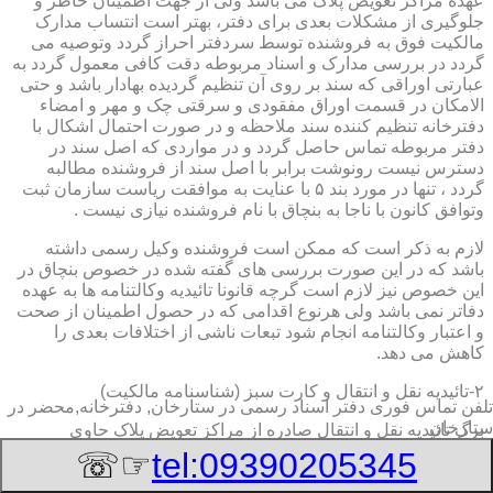
عهده مراکز تعویض پلاک می باشد ولی از جهت اطمینان خاطر و
جلوگیری از مشکلات بعدی برای دفتر، بهتر است انتساب مدارک
مالکیت فوق به فروشنده توسط سردفتر احراز گردد وتوصیه می
گردد در بررسی مدارک و اسناد مربوطه دقت کافی معمول گردد به
عبارتی اوراقی که سند بر روی آن تنظیم گردیده بهادار باشد و حتی
الامکان در قسمت اوراق مفقودی و سرقتی چک و مهر و امضاء
دفترخانه تنظیم کننده سند ملاحظه و در صورت احتمال اشکال با
دفتر مربوطه تماس حاصل گردد و در مواردی که اصل سند در
دسترس نیست رونوشت برابر با اصل سند از فروشنده مطالبه
گردد ، تنها در مورد بند ۵ با عنایت به موافقت ریاست سازمان ثبت
وتوافق کانون با ناجا به بنچاق با نام فروشنده نیازی نیست .
لازم به ذکر است که ممکن است فروشنده وکیل رسمی داشته
باشد که در این صورت بررسی های گفته شده در خصوص بنچاق در
این خصوص نیز لازم است گرچه قانونا تائیدیه وکالتنامه ها به عهده
دفاتر نمی باشد ولی هرنوع اقدامی که در حصول اطمینان از صحت
و اعتبار وکالتنامه انجام شود تبعات ناشی از اختلافات بعدی را
کاهش می دهد.
۲-تائیدیه نقل و انتقال و کارت سبز (شناسنامه مالکیت)
تلفن تماس فوری
دفتر اسناد رسمی در ستارخان, دفترخانه,محضر در
ستارخان
برگ تائیدیه نقل و انتقال صادره از مراکز تعویض پلاک حاوی
مشخصات کامل خودرو اعم از نوع ، سیستم ، مدل ، رنگ ، شماره
☞☏
tel:09390205345
موتور و شاسی ، تیپ و بخصوس شماره شناسه خودرو ( VIN ) در
صدر صفحه و مشخصات فروشنده و خریدار اعم از مشخصات