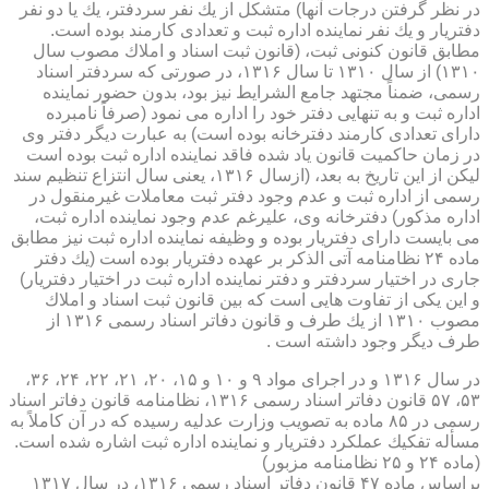
در نظر گرفتن درجات آنها) متشكل از یك نفر سردفتر، یك یا دو نفر
دفتریار و یك نفر نماینده اداره ثبت و تعدادی كارمند بوده است.
مطابق قانون كنونی ثبت، (قانون ثبت اسناد و املاك مصوب سال
۱۳۱۰) از سال ۱۳۱۰ تا سال ۱۳۱۶، در صورتی كه سردفتر اسناد
رسمی، ضمناً مجتهد جامع الشرایط نیز بود، بدون حضور نماینده
اداره ثبت و به تنهایی دفتر خود را اداره می نمود (صرفاً نامبرده
دارای تعدادی كارمند دفترخانه بوده است) به عبارت دیگر دفتر وی
در زمان حاكمیت قانون یاد شده فاقد نماینده اداره ثبت بوده است
لیكن از این تاریخ به بعد، (ازسال ۱۳۱۶، یعنی سال انتزاع تنظیم سند
رسمی از اداره ثبت و عدم وجود دفتر ثبت معاملات غیرمنقول در
اداره مذكور) دفترخانه وی، علیرغم عدم وجود نماینده اداره ثبت،
می بایست دارای دفتریار بوده و وظیفه نماینده اداره ثبت نیز مطابق
ماده ۲۴ نظامنامه آتی الذكر بر عهده دفتریار بوده است (یك دفتر
جاری در اختیار سردفتر و دفتر نماینده اداره ثبت در اختیار دفتریار)
و این یكی از تفاوت هایی است كه بین قانون ثبت اسناد و املاك
مصوب ۱۳۱۰ از یك طرف و قانون دفاتر اسناد رسمی ۱۳۱۶ از
طرف دیگر وجود داشته است .
در سال ۱۳۱۶ و در اجرای مواد ۹ و ۱۰ و ۱۵، ۲۰، ۲۱، ۲۲، ۲۴، ۳۶،
۵۳، ۵۷ قانون دفاتر اسناد رسمی ۱۳۱۶، نظامنامه قانون دفاتر اسناد
رسمی در ۸۵ ماده به تصویب وزارت عدلیه رسیده كه در آن كاملاً به
مسأله تفكیك عملكرد دفتریار و نماینده اداره ثبت اشاره شده است.
(ماده ۲۴ و ۲۵ نظامنامه مزبور)
براساس ماده ۴۷ قانون دفاتر اسناد رسمی ۱۳۱۶، در سال ۱۳۱۷