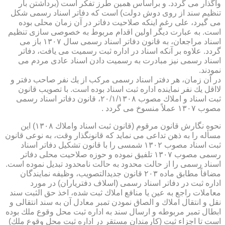
واگذار می گردد. و براساس همین طرز تفكر است (برداشتن بار
تنظیم سند از روی دوش دولت) است كه دفاتر اسناد رسمی شكل
می گیرد، علی رغم اینكه صلاحیت دفاتر در آن زمان محلی بوده
است. به عبارت دیگر اولین اقدام مربوط به خصوصی سازی تنظیم
اسناد مراجعان، به قانون دفاتر اسناد رسمی سال ۱۳۰۷ باز می
گردد. علاوه بر آنكه اسناد در اداره ثبت رسمیت می یافت، دفاتر
اسناد رسمی نیز مبادرت به رسمیت دادن اسناد عادی مردم می
نمودند.
در آن زمان، هر دفتر اسناد رسمی مركب از یك نفر صاحب دفتر و
لااقل یك نفر نماینده اداره ثبت اسناد بوده است. با تصویب قانون
ثبت اسناد و املاك مصوب ۲۰/۱/۱۳۰۸، قانون دفاتر اسناد رسمی
مصوب ۱۳۰۷ عملاً منسوخ می گردد .
نحوه نگارش قانون مرقوم (قانون ثبت اسناد واملاك ۱۳۰۸) این
مسأله را به ذهن تداعی می نماید كه قانونگذار وقت، به نوعی قانون
ثبت اسناد مصوب ۱۳۰۲ شمسی را با قانون تشكیل دفاتر اسناد
رسمی مصوب ۱۳۰۷ تلفیق نموده و حوزه صلاحیت محلی دفاتر
اسناد رسمی را از حالت محدود به حالت نامحدود تبدیل نموده است.
مضافاً مطابق ماده ۲۰۳ قانون جدیدالتصویب، وظیفه نمایندگان
اداره ثبت در دفاتر اسناد رسمی (اسلاف دفتریاران) در مورد
معاملات راجع به عین یا منافع املاك ثبت شده، اخذ حق الثبت سند
نقل و انتقال املاك و الصاق نمودن تمبر معادل آن به سند انتقالی و
ابطال تمبر مربوطه و ارسال سند به اداره ثبت محل وقوع ملك بوده
است تا اجزاء ثبت (كارمندان مستقر در اداره ثبت محل وقوع ملك)