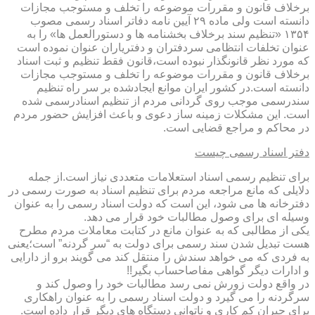
برخلاف قانون و مقررات موضوعه را تخلف و مستوجب مجازات
دانسته است ولی ماده ۲۹ آیین نامه دفاتر اسناد رسمی مصوب
۱۳۵۴ «تنظیم سند برخلاف بخشنامه ها و دستورالعمل ها» را به
عنوان تخلفات انتظامی سردفتران و دفتریاران عنوان نموده است
که مورد نظر قانونگذار نبوده است،قانون فقط تنظیم و ثبت اسناد
برخلاف قانون و مقررات موضوعه را تخلف و مستوجب مجازات
دانسته است.در کشور ایران موانع ایجادشده بر سر راه تنظیم
سندرسمی موجب روی گردانی مردم از تنظیم اسنادرسمی شده
است. این مشکلات زمینه ساز دعوی و باعث افزایش حضور مردم
در محاکم و مراجع قضایی است.
دفتر اسناد رسمی چیست
برای تنظیم رسمی اسناد استعلامات متعددی نیاز است.از جمله
دلایلی که مانع مراجعه مردم برای تنظیم اسناد به صورت رسمی در
دفترخانه ها می شود، این است که دولت اسناد رسمی را به عنوان
وسیله ای برای وصول مطالبات خود قرار می دهد.
یکی از مطالبی که به عنوان مانع در کتابت معاملات مردم مطرح
هست تبدیل شدن سند رسمی برای دولت به “سر گردنه” است؛یعنی
به فردی که می خواهد سندش را منتقل کند می گویند برو از دارایی
و ادارات دیگر گواهی مفاصاحساب بگیر!!
در واقع دولت زورش نمی رسد مطالبات خود را وصول کند و
سرگردنه را می گیرد و دولت اسناد رسمی را به عنوان راهکاری
برای جبران کم کاری و ناتوانی دستگاه های دیگر قرار داده است.