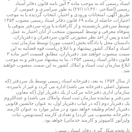
اسناد رسمی كه به موجب ماده ۳ آئین نامه قانون دفاتر اسناد
رسمی (اصلاحی ۲۷/۱۱/۱۳۶۰) به طور سراسری و عمومی، از
طریق آگهی، امتحانات ورودی و اختبار، انتخاب گردیده یا به موجب
اختیارات حاصله از ماده ۶۹ قانون دفاتر اسناد رسمی مصوب ۱۳۵۴
توسط سردفتر بازنشسته و از كارافتاده یا ورثه سردفتر متوفی یا
متوفاه معرفی و توسط كمیسیون منتخب از آنان اختبار به عمل
آمده و پس از اخذ نظر مشورتی كانون سردفتران و دفتریاران،
دادستان محل یا دادگاه بخش (حسب مورد) توسط سازمان ثبت
اسناد و املاك كشور پیشنهاد و با ابلاغ ریاست قوه قضائیه به این
سمت منصوب خواهند شد. دفتریاران، مطابق قسمت اخیر ماده ۳
قانون دفاتر اسناد رسمی ۱۳۵۴، بنا به پیشنهاد سردفتر و به موجب
ابلاغ سازمان ثبت اسناد و املاك كشور به این سمت منصوب خواهند
شد .
از سال ۱۳۵۴ به بعد، دفترخانه اسناد رسمی توسط یك سردفتر (كه
مسئول اصلی دفترخانه می باشد) اداره می گردد و غیر از نامبرده،
سازمان اداری دفترخانه مركب از یك دفتریار اول (كه معاون
سردفتر و نماینده سازمان ثبت اسناد واملاك می باشد) و عنداللزوم
یك دفتریار دوم (كه در غیاب دفتریار اول، به عنوان جانشین قانونی
دفتریار انجام وظیفه خواهد نمود و در سایر موارد به عنوان كارمند
دفترخانه محسوب می گردد) و تعدادی كارمند (سندنویس، ثبات
واپراتور كامپیوتر و كارمند خدماتی) خواهد بود .
تاریخچه شكل گیری دفاتر اسناد رسمی: