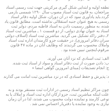
نطفه اولیه و ابتدایی شكل گیری مركزیتی جهت ثبت رسمی اسناد
مراجعان، به قانون ثبت اسناد مصوب سال ۱۲۹۰ شمسی بازمی
گردد.باید یادآوری نمود كه در آن دوران، شكل اولیه دفاتر اسناد
رسمی به هیچ عنوان جنبه استقلالی نداشته است. مطابق قانون یاد
شده، به منظور رسمیت دادن به اسناد قاطبه مردم، دوایر ثبت
اسناد به عنوان نهادی دولتی، از دو قسمت ۱ ـ مباشرین ثبت اسناد
۲ـ دفتر راكد تشكیل می گردید. مباشرین ثبت اسناد (اسلاف دولتی
سران دفاتر امروزی)، در حقیقت جزو كارمندان اداره ثبت اسناد
واملاك محسوب می گردیدند كه وظایف آنان در ماده ۴۷ قانون
مرقوم،اینچنین تبیین شده بود .
الف: ثبت اسنادی كه نزد آنان می آورند.
ب: دادن صورت از ثبت دفاتر اسناد و سواد از اسناد ثبت شده.
ج: انجام تصدیقات (مبنای امروزین گواهی امضا ء
د: پذیرش و حفظ اسنادی كه در نزد مباشرین ثبت امانت می گذارند
.
چون مراكز تنظیم اسناد رسمی در ادارات ثبت مستقر بودند و به
علت اینكه مباشرین ثبت، جزو اركان اداره ثبت اسناد و املاك یا به
نوعی كارمند و نماینده دولت محسوب می شدند، لذا در آن زمان
نیازی به وجود نماینده یا دفتریار احساس نمی شد .