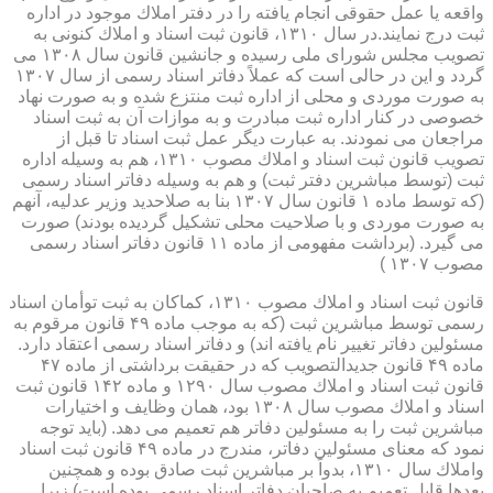
واقعه یا عمل حقوقی انجام یافته را در دفتر املاك موجود در اداره
ثبت درج نمایند.در سال ۱۳۱۰، قانون ثبت اسناد و املاك كنونی به
تصویب مجلس شورای ملی رسیده و جانشین قانون سال ۱۳۰۸ می
گردد و این در حالی است كه عملاً دفاتر اسناد رسمی از سال ۱۳۰۷
به صورت موردی و محلی از اداره ثبت منتزع شده و به صورت نهاد
خصوصی در كنار اداره ثبت مبادرت و به موازات آن به ثبت اسناد
مراجعان می نمودند. به عبارت دیگر عمل ثبت اسناد تا قبل از
تصویب قانون ثبت اسناد و املاك مصوب ۱۳۱۰، هم به وسیله اداره
ثبت (توسط مباشرین دفتر ثبت) و هم به وسیله دفاتر اسناد رسمی
(كه توسط ماده ۱ قانون سال ۱۳۰۷ بنا به صلاحدید وزیر عدلیه، آنهم
به صورت موردی و با صلاحیت محلی تشكیل گردیده بودند) صورت
می گیرد. (برداشت مفهومی از ماده ۱۱ قانون دفاتر اسناد رسمی
مصوب ۱۳۰۷ )
قانون ثبت اسناد و املاك مصوب ۱۳۱۰، كماكان به ثبت توأمان اسناد
رسمی توسط مباشرین ثبت (كه به موجب ماده ۴۹ قانون مرقوم به
مسئولین دفاتر تغییر نام یافته اند) و دفاتر اسناد رسمی اعتقاد دارد.
ماده ۴۹ قانون جدیدالتصویب كه در حقیقت برداشتی از ماده ۴۷
قانون ثبت اسناد و املاك مصوب سال ۱۲۹۰ و ماده ۱۴۲ قانون ثبت
اسناد و املاك مصوب سال ۱۳۰۸ بود، همان وظایف و اختیارات
مباشرین ثبت را به مسئولین دفاتر هم تعمیم می دهد. (باید توجه
نمود كه معنای مسئولین دفاتر، مندرج در ماده ۴۹ قانون ثبت اسناد
واملاك سال ۱۳۱۰، بدواً بر مباشرین ثبت صادق بوده و همچنین
بعدها قابل تعمیم به صاحبان دفاتر اسناد رسمی بوده است) زیرا