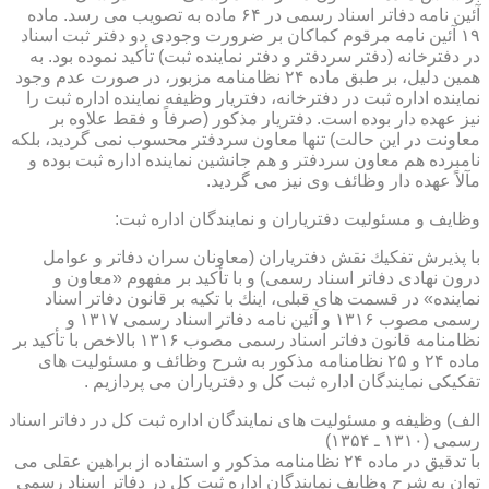
آئین نامه دفاتر اسناد رسمی در ۶۴ ماده به تصویب می رسد. ماده
۱۹ آئین نامه مرقوم كماكان بر ضرورت وجودی دو دفتر ثبت اسناد
در دفترخانه (دفتر سردفتر و دفتر نماینده ثبت) تأكید نموده بود. به
همین دلیل، بر طبق ماده ۲۴ نظامنامه مزبور، در صورت عدم وجود
نماینده اداره ثبت در دفترخانه، دفتریار وظیفه نماینده اداره ثبت را
نیز عهده دار بوده است. دفتریار مذكور (صرفاً و فقط علاوه بر
معاونت در این حالت) تنها معاون سردفتر محسوب نمی گردید، بلكه
نامبرده هم معاون سردفتر و هم جانشین نماینده اداره ثبت بوده و
مآلاً عهده دار وظائف وی نیز می گردید.
وظایف و مسئولیت دفتریاران و نمایندگان اداره ثبت:
با پذیرش تفكیك نقش دفتریاران (معاونان سران دفاتر و عوامل
درون نهادی دفاتر اسناد رسمی) و با تأكید بر مفهوم «معاون و
نماینده» در قسمت های قبلی، اینك با تكیه بر قانون دفاتر اسناد
رسمی مصوب ۱۳۱۶ و آئین نامه دفاتر اسناد رسمی ۱۳۱۷ و
نظامنامه قانون دفاتر اسناد رسمی مصوب ۱۳۱۶ بالاخص با تأكید بر
ماده ۲۴ و ۲۵ نظامنامه مذكور به شرح وظائف و مسئولیت های
تفكیكی نمایندگان اداره ثبت كل و دفتریاران می پردازیم .
الف) وظیفه و مسئولیت های نمایندگان اداره ثبت كل در دفاتر اسناد
رسمی (۱۳۱۰ ـ ۱۳۵۴)
با تدقیق در ماده ۲۴ نظامنامه مذكور و استفاده از براهین عقلی می
توان به شرح وظایف نمایندگان اداره ثبت كل در دفاتر اسناد رسمی