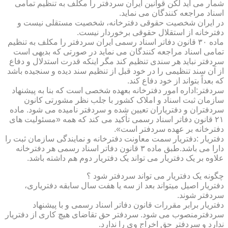
شمار می آید لکن قوانین ایران سردفتر را مکلف به تنظیم تمامی
اسناد مراجعه کنندگان می نماید.
در ایران شخصیت حقوقی دفترخانه، شخصیت مستقلی نیست و
دفترخانه از استقلال حقوقی برخوردار نیست.
ماده ۳۰ قانون دفاتر اسناد رسمی ایران سردفتر را مکلف به تنظیم
تمامی اسناد مراجعه کنندگان می نماید در صورتی که بدیهی است
سردفتر نباید هر سندی تنظیم کند مگر اینکه قدرت استدلال و دفاع
از آن سند تنظیمی را در خود قبل از تنظیم سند دیده و سنجیده باشد
که بعداً بتواند از خود دفاع کند.
سردفتر:اداره امور دفترخانه بعهده شخصی است که بنا به پیشنهاد
سازمان ثبت اسناد و املاک کشور با جلب نظر مشورتی کانون
سردفتران و دفتریاران تعیین شده و سردفتر نامیده می شود. ماده
۲۱ قانون دفاتر اسناد رسمی تأکید می کند که همه «مسئولیت های
دفترخانه بر عهده سردفتر است».
دفتریار :دفتریار سمت معاونت دفترخانه و نمایندگی سازمان ثبت را
دارا می باشد.طبق ماده ۳ قانون دفاتر اسناد رسمی هر دفترخانه
علاوه بر یک دفتریار می تواند یک دفتریار دوم هم داشته باشد.
چگونه یک دفتریار می تواند سردفتر شود ؟
دفتریار اصیل میتواند بعد از سه یا هفت سال سابقه دفتریاری،
سردفتر شوند.
دفتریار برابر مقررات قانون دفاتر اسناد رسمی و با پیشنهاد
سردفترمنصوب می شود. سردفتر حق تقاضای هیچ کاری از دفتریار
ندارد و سردفتر حق اخراج وی را ندارد.