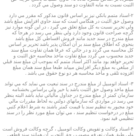
الثبت نسبت به مابه التفاوت دو سند وصول مي گردد .
۲-اسناد متمم بانكي نيز بر اساس قانون مذكور كه مقرر مي دارد
وصول حق الثبت در هنگامي است كه سند حاوي افزايش مبلغ باشد
ولي تحرير نسبت به كل مبلغ تعلق مي گيرد ، در اين گونه موارد نيز
گرچه صراحت قانون وجود دارد ولي بنظر مي رسد در هرجا كه
مبلغ مندرج در سند جديد مانند فروش اقساطي كل مبلغ باشد
بنحوي كه اطلاق مبلغ سند بر آن امكان پذير باشد تحرير بر اساس
كل محاسبه مي گردد و در جائي كه عرفا همان تفاوت مبلغ سند
جديد محسوب مي گردد مبلغ تفاوت ماخذ محاسبه حق الثبت و
تحرير خواهد بود مانند اكثر اسناد متمم كه بموجب آن مبلغ سند قبلي
از مبلغي به مبلغ ديگر افزايش مييابد طبعا مبلغ سند همان مبلغ
افزوده تلقی و مأخذ محاسبه هر دو نوع حقوق می باشد .
۳- اسناد اتومبيل از مبلغ مندرج در سند تبعيت مي نمايد كه مي تواند
مبلغ ماخذ وصول حق الثبت باشد يا خير ولي براساس بخشنامه
سازمان كمتر از مبلغ مندرج در جداول مالياتي نبايد باشد البته بنظر
مي رسد در مواردي كه سازمانهاي دولتي به لحاظ مقررات مالي
خود مجبور به تنظيم سند با قيمت كمتر باشند به شرط اعلام كتبي
مبلغ در درخواست تنظيم سند ، مي توان مبلغ مورد نظر را در سند
تنظيمي قيد نمود.
۴-اسناد وكالت و تفويض وكالت اتومبيل ، گرچه وكالت فروش است
ولي طبق همان تعرفه مصوب ، حق التحرير آن همانند سند قطعي