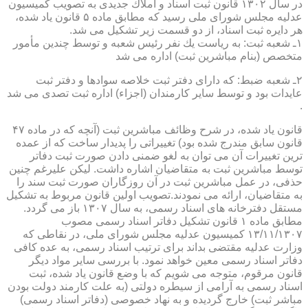
در سال ۱۳۰۲ قانون ثبت اسناد و املاك جدیدی به تصویب كمیسیون
عدلیه مجلس شورای ملی رسید كه مطابق ماده ۵ قانون یاد شده،
هر دایره ثبت اسناد، از دو قسمت زیر تشكیل می شد.
۱ـ شعبه ثبت: به ریاست یك نفر رئیس شعبه و توسط چندین مأمور
متخصص (بنام مباشرین ثبت) اداره می شد
۲ـ شعبه ضبط: كه دارای دفتر ثبت خلاصه سوادها و دفتر ثبت
عایدات بود و توسط سایر كارمندان (اجزاء) اداره ثبت تصدی می شد
.
قانون یاد شده، در شرح وظائف مباشرین ثبت (آنچه كه در ماده ۴۷
قانون سابق مندرج شده بود) تغییراتی را پدیدار ساخت كه از عمده
ترین تغییرات آن می توان به لغو ضمنی دادن صورت ثبت دفاتر
توسط مباشرین ثبت به متقاضیان اشاره داشت. لیكن علیرغم چنین
حذفی، در عمل مباشرین ثبت در آن روزگاران صورت ثبت سند را
به متقاضیان، ارائه می نمودند.تصویب اولین قانون مربوط به تشكیل
مستقل دفترخانه های اسناد رسمی، به سال ۱۳۰۷ باز می گردد.
مطابق ماده ۱ قانون تشكیل دفاتر اسناد رسمی مصوب
۱۳/۱۱/۱۳۰۷ كمیسیون عدلیه مجلس شورای ملی، در نقاطی كه
وزارت عدلیه مقتضی بداند برای ترتیب اسناد رسمی، به عده كافی
دفاتر اسناد رسمی معین خواهد نمود. با بررسی سایر مواد دیگر
قانون مرقوم، متوجه می شویم كه با وضع قانون یاد شده، ثبت
اسناد رسمی به آرامی از سیطره دولتی (به علت كارمند دولت بودن
مباشر ثبت) خارج گردیده و به نهاد خصوصی (دفاتر اسناد رسمی)