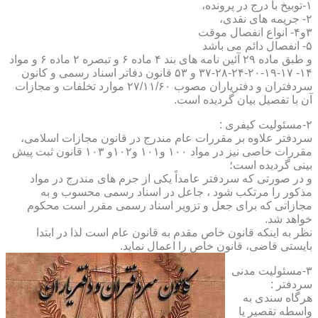
۱-توبیخ با درج در پرونده،
۲- جریمه های نقدی،
۳و۴- انواع انفصال موقت
۵- انفصال دائم می باشد
و طبق ماده ۲۹ آئین نامه های بند ۴ ماده ۶ و تبصره ۲ ماده ۶ و مواد
۱۴- ۱۷-۱۹-۲۰-۲۴-۲۸-۳۷ و ۵۳ قانون دفاتر اسناد رسمی و کانون
سردفتران و دفتریاران مصوب ۲۷/۱۱/۶۰ موارد تخلفات و مجازات
آن با تفصیل بیان گردیده است.
۲-مسئولیت کیفری :
سردفتر علاوه بر مقررات عام مندرج در قانون مجازات اسلامی،
مقررات خاصی نیز در مواد ۱۰۰ و۱۰۱ و۱۰۲و ۱۰۳ قانون ثبت پیش
بینی گردیده است؛
و در صورتی که سردفتر عامداً یکی از جرم های مندرج در مواد
مذکور را مرتکب شود ، جاعل در اسناد رسمی محسوب و به
مجازاتی که برای جعل و تزویر اسناد رسمی مقرر است محکوم
خواهد شد.
نظر به اینکه قانون خاص مقدم به قانون عام است لذا در ابتدا
بایستی قاضی، قانون خاص را اعمال نماید.
۳-مسئولیت مدنی
سردفتر :
هرگاه سندی به
واسطه تقصیر یا