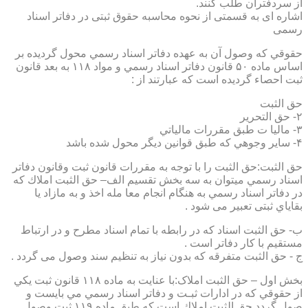
از سردفتران طلب کنند.
اشاره ای به قسمتی از نحوه محاسبه حقوق ثبتی در دفاتر اسناد
رسمی
حقوقي كه وصول آن به عهده دفاتر اسناد رسمي محول گرديده بر
اساس ماده ۵۰ قانون دفاتر اسناد رسمي و مواد ۱۱۸ به بعد قانون
ثبت احصاء گرديده است كه عبارتند از :
حق الثبت
۲- حق التحرير
۳- ماليا ت طبق مقررات مالياتي
۴- ساير وجوهي كه طبق قوانين ديگر محول شده باشد
حق الثبت:حق الثبت را با توجه به مقررات قانون ثبت وقانون دفاتر
اسناد رسمي ميتوان به سه بخش تقسيم الف– حق الثبت املاك كه
در دفاتر اسناد رسمي به هنگام انجام معا مله اخذ و به مازاد يا
بقاياي ثبتی تعبیر می شود .
ب- حق الثبت اسناد كه در رابطه با تمام اسناد مطرح و در ارتباط
مستقيم با كار دفاتر است .
ج - حق الثبت متفرقه كه بدون نياز به تنظیم سند وصول می گردد .
بخش اول – حق الثبت املاک:با عنايت به ماده ۱۱۸ قانون ثبت يكي
از حقوقي كه در ادارات ثبـت و دفاتر اسناد رسمي مي بايست و
صول گردد حق الثبت املاك است كه طبق ماده ۱۱۹ ثبت وصول