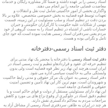
اسناد رسمی را بر عهده داشته و ضمناً کار مشاوره رایگان و خدمات
معاضدت قضایی جامعه را نیز انجام می دهند.
واگذاری بخشی از امور حاکمیتی شامل ثبت نقل و انتقالات و
تعهدات توسط قوه قضاییه به بخش خصوصی متخصص، علاوه بر بالا
بردن دقت در تنظیم اسناد و سلب مسئولیت در این زمینه، قسمت
مهمی از شکایات علیه حکومت یا کارگزاران حکومتی و جبران
خسارات ناشی از اشتباه در تنظیم اسناد را به سمت گروهی از خود
مردم یعنی سردفتران اسناد رسمی هدایت نموده است،که خود جای
تامل و نگرانی بوده و هست.
دفتر ثبت اسناد رسمی-دفترخانه
دفتر ثبت اسناد رسمی
یا دفترخانه یا محضر یک نهاد مدنی برای
تنظیم حرفه ای عقود و قراردادهاو تنظیم و ثبت رسمی اسناد در
ایران است.هرچند این نهاد زیر نظر قوه قضاییه است ولی بدون
وابستگی مالی به حاکمیت سیاسی اداره می شود.
دفتر اسناد رسمی به عنوان یک مرکز حقوقی و مدنی رابط حاکمیت
و شهروندان است، مهم ترین کار این نهاد تأمین و تضمین امنیت
حقوقی و اقتصادی جامعه است.
این نهاد دارای مسئولیتی مستقل از دولت و قوای حاکم است و با
تنظیم دقیق اسناد در جلوگیری از وقوع نزاع های بی مورد و کاهش
مراجعات مردم به محاکم دادگستری نقش دارند.
هر چند در ایران به ظاهر، سردفتری اسناد رسمی از مشاغل آزاد به