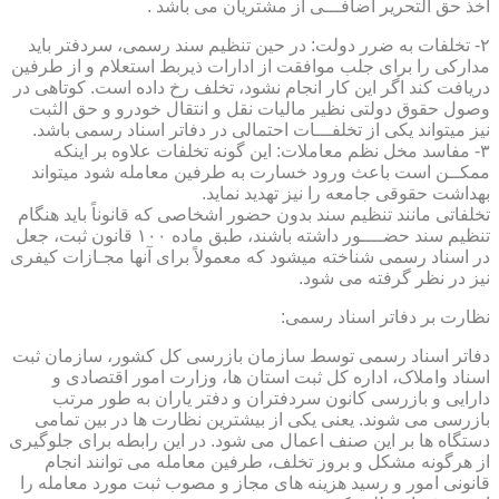
اخذ حق التحریر اضافـــی از مشتریان می باشد .
۲- تخلفات به ضرر دولت: در حین تنظیم سند رسمی، سردفتر باید
مدارکی را برای جلب موافقت از ادارات ذیربط استعلام و از طرفین
دریافت کند اگر این کار انجام نشود، تخلف رخ داده است. کوتاهی در
وصول حقوق دولتی نظیر مالیات نقل و انتقال خودرو و حق الثبت
نیز میتواند یکی از تخلفـــات احتمالی در دفاتر اسناد رسمی باشد.
۳- مفاسد مخل نظم معاملات: این گونه تخلفات علاوه بر اینکه
ممکــن است باعث ورود خسارت به طرفین معامله شود میتواند
بهداشت حقوقی جامعه را نیز تهدید نماید.
تخلفاتی مانند تنظیم سند بدون حضور اشخاصی که قانوناً باید هنگام
تنظیم سند حضــــور داشته باشند، طبق ماده ۱۰۰ قانون ثبت، جعل
در اسناد رسمی شناخته میشود که معمولاً برای آنها مجـازات کیفری
نیز در نظر گرفته می شود.
نظارت بر دفاتر اسناد رسمی:
دفاتر اسناد رسمی توسط سازمان بازرسی کل کشور، سازمان ثبت
اسناد واملاک، اداره کل ثبت استان ها، وزارت امور اقتصادی و
دارایی و بازرسی کانون سردفتران و دفتر یاران به طور مرتب
بازرسی می شوند. یعنی یکی از بیشترین نظارت ها در بین تمامی
دستگاه ها بر این صنف اعمال می شود. در این رابطه برای جلوگیری
از هرگونه مشکل و بروز تخلف، طرفین معامله می توانند انجام
قانونی امور و رسید هزینه های مجاز و مصوب ثبت مورد معامله را