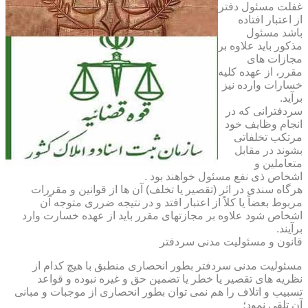
غفلت مسئول دفتر
از اعتبار افتاده
باشد مسئول
مذکور باید علاوه بر
مجازات های
مقرر، از عهده کلیه
خسارات وارده نیز
برآید.
سردفترانی که در
انجام وظایف خود
مرتکب تخلفاتی
بشوند در مقابل
متعاملین و
اشخاص ذی نفع مسئول خواهند بود .
هرگاه سندی در اثر (تقصیر یا تخلف) آن ها از قوانین و مقررات
مربوط بعضاً یا کلاً از اعتبار افتد و در نتیجه ضرری متوجه آن
اشخاص شود علاوه بر مجازتهای مقرر باید از عهده خسارت وارد
برآیند.
قانون و مسئولیت مدنی سردفتر
مسئولیت مدنی سردفتر بطور انحصاری منطبق با هیچ کدام از
نظریه های تقصیر یا خطر یا تضمین حق و غیره نبوده و قواعد
تسبیب و اتلاف را هم نمی توان بطور انحصاری از موجبات و مبانی
آن تلقی نمود؛