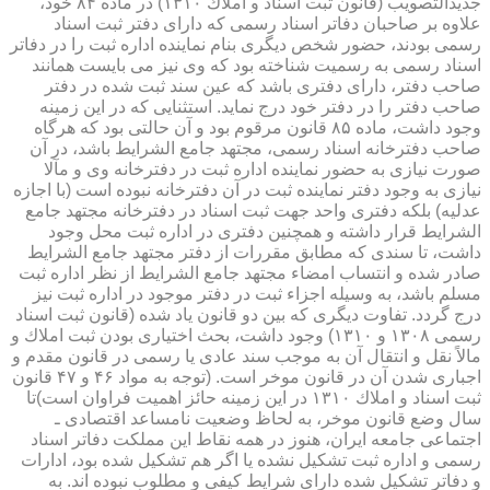
جدیدالتصویب (قانون ثبت اسناد و املاك ۱۳۱۰) در ماده ۸۴ خود،
علاوه بر صاحبان دفاتر اسناد رسمی كه دارای دفتر ثبت اسناد
رسمی بودند، حضور شخص دیگری بنام نماینده اداره ثبت را در دفاتر
اسناد رسمی به رسمیت شناخته بود كه وی نیز می بایست همانند
صاحب دفتر، دارای دفتری باشد كه عین سند ثبت شده در دفتر
صاحب دفتر را در دفتر خود درج نماید. استثنایی كه در این زمینه
وجود داشت، ماده ۸۵ قانون مرقوم بود و آن حالتی بود كه هرگاه
صاحب دفترخانه اسناد رسمی، مجتهد جامع الشرایط باشد، در آن
صورت نیازی به حضور نماینده اداره ثبت در دفترخانه وی و مآلا
نیازی به وجود دفتر نماینده ثبت در آن دفترخانه نبوده است (با اجازه
عدلیه) بلكه دفتری واحد جهت ثبت اسناد در دفترخانه مجتهد جامع
الشرایط قرار داشته و همچنین دفتری در اداره ثبت محل وجود
داشت، تا سندی كه مطابق مقررات از دفتر مجتهد جامع الشرایط
صادر شده و انتساب امضاء مجتهد جامع الشرایط از نظر اداره ثبت
مسلم باشد، به وسیله اجزاء ثبت در دفتر موجود در اداره ثبت نیز
درج گردد. تفاوت دیگری كه بین دو قانون یاد شده (قانون ثبت اسناد
رسمی ۱۳۰۸ و ۱۳۱۰) وجود داشت، بحث اختیاری بودن ثبت املاك و
مالاً نقل و انتقال آن به موجب سند عادی یا رسمی در قانون مقدم و
اجباری شدن آن در قانون موخر است. (توجه به مواد ۴۶ و ۴۷ قانون
ثبت اسناد و املاك ۱۳۱۰ در این زمینه حائز اهمیت فراوان است)تا
سال وضع قانون موخر، به لحاظ وضعیت نامساعد اقتصادی ـ
اجتماعی جامعه ایران، هنوز در همه نقاط این مملكت دفاتر اسناد
رسمی و اداره ثبت تشكیل نشده یا اگر هم تشكیل شده بود، ادارات
و دفاتر تشكیل شده دارای شرایط كیفی و مطلوب نبوده اند. به