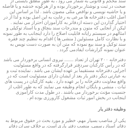
سند محکم و قانونی به شمار می رود ، به طور مطلق بایستی از
صحت در ثبت و نوشتار برخوردار بوده و از هرگونه خدشه و یا فاصله
و یا حاشیه نویسی و نواقص مثلی مصون باشد . لذا بر اساس این
اصل اغلب دفترخانه ها مرعی به رعایت به این اصل بوده و لذا از در
اختیار گذاردن این دسته ازدفاتر به کارآموزان احتراز می نمایند .
لیکن از آنجایی که متون و مندرجات سند بنچاق و یا اسناد توکیلی و
امثالهم در سیستم رایانه قابلیت اصلاح را دارد اینجانب به طور نمونه
و با نظارت کامل مسئولین ( منشی ها ) اقدام به تنظیم چند فقره
سند توکیل و سند بیع نموده که متن آن به صورت دست نویس به
عنوان نمونه گزارشات ایفادمی گردد .
دفترخانه ۲۰۰ تهران از تعداد ........ نیروی انسانی برخوردار می باشد
که در رأس کارکنان سردفتر قرارگرفته که در واقع مسئولیت
اجرایی دفترخانه مستقیماً بر عهده ایشان می باشد . نماینده ثبت و
به عبارتی دیگر دفتر یار بعد از ایشان دارای مسئولیت است که در
واقع معاونت دفترخانه را بر عهده دارد . بقیه کارکنان در پست های
ثبات ، منشی و بایگان انجام وظیفه می نمایند که به طور اغلب از
جنسیت مؤنث برخوردار می باشند . در طول مدت کارآموزی
اینجانب در بخش امور ثبات مشغول کارورزی بوده ام .
وظیفه دفتر یار
یكی از مناصب بسیار مهم، خطیر و مورد بحث در حقوق مربوط به
دفاتر اسناد رسمی، منصب دفتر یاری است. برخلاف سران دفاتر