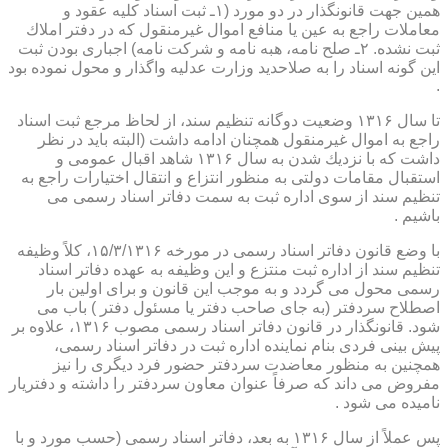
همین جهت قانونگذار در دو مورد (۱ـ ثبت اسناد كلیه عقود و
معاملات راجع به عین یا منافع اموال غیرمنقول كه در دفتر املاك
ثبت نشده. ۲ـ صلح نامه، هبه نامه و شركت نامه) اجباری بودن ثبت
این گونه اسناد را به صلاحدید وزارت عدلیه واگذار و محول نموده بود
.
تا سال ۱۳۱۶ وضعیت دوگانه تنظیم سند، از لحاظ مرجع ثبت اسناد
راجع به اموال غیرمنقول همچنان ادامه داشت (البته باید در نظر
داشت كه با نزدیك شدن به سال ۱۳۱۶ شاهد اقبال عمومی و
استقبال مقامات دولتی به منظور انتزاع و انتقال اختیارات راجع به
تنظیم سند از سوی اداره ثبت به سمت دفاتر اسناد رسمی می
باشیم .
با وضع قانون دفاتر اسناد رسمی در مورخه ۱۵/۳/۱۳۱۶، كلاً وظیفه
تنظیم سند از اداره ثبت منتزع و این وظیفه به عهده دفاتر اسناد
رسمی محول می گردد و به موجب این قانون و برای اولین بار
اصطلاح سردفتر (به جای صاحب دفتر یا مسئول دفتر ) باب می
شود. قانونگذار در قانون دفاتر اسناد رسمی مصوب ۱۳۱۶، علاوه بر
پیش بینی فردی بنام نماینده اداره ثبت در دفاتر اسناد رسمی،
همچنین به منظور معاضدت سردفتر حضور فرد دیگری را نیز
مفروض می داند كه صرفاً عنوان معاون سردفتر را داشته و دفتریار
نامیده می شود .
پس عملاً از سال ۱۳۱۶ به بعد، دفاتر اسناد رسمی (حسب مورد و با