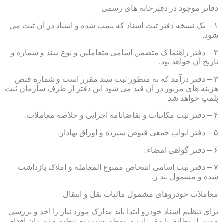
دفاتر موجود در دفترخانه های رسمی
۱ – یک نسخه دفتر ثبت اسناد که پلمپ شده و اسناد در آن ثبت می
شود.
۲ – دفتر راهنما ک متضمن اسامی متعاملین و نوع سند و شماره و
تاریخ آن خواهد بود.
۳ – دفتر درآمد که به منظور ثبت سند مقرر است و شماره قبض
هزینه های مزبور در آن قید می شود این دفتر از طرف سازمان ثبت
پلمپ خواهد شد.
۴ – دفتر ثبت مکاتبات و تقاضانامه اجرایی و خلاصه معاملات.
۵ – دفتر ابواب جمعی قبوض سپرده و اوراق بهادار.
۶ – دفتر گواهی امضاء.
۷ – دفتر ثبت اسامی اشخاص ممنوع المعامله و املاک بازداشت
شده و مشمول بند ز.
معاملات خودروهای مشمول مالیات نقل و انتقال
برای تنظیم اسناد خودرو ابتدا باید مدارک مورد نیاز را اخذ و بررسی
و پس از تطابق با مقررات مربوطه نسبت به تنظیم و ثبت ان اقدام