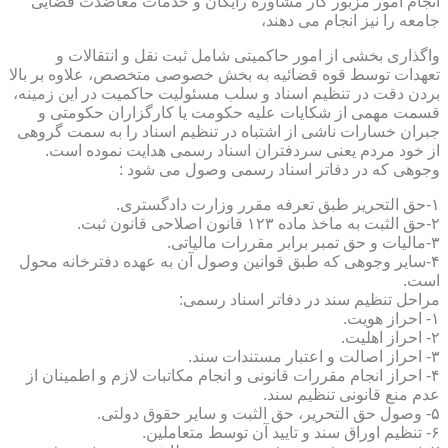
انجام امور مزبور کار مشاوره رایگان و خدمات معاضدت قضایی
جامعه را نیز انجام می دهند،
واگذاری بخشی از امور حاکمیتی شامل ثبت نقل و انتقالات و
تعهدات توسط قوه قضائیه به بخش خصوصی متخصص، علاوه بر بالا
بردن دقت در تنظیم اسناد و سلب مسئولیت حاکمیت در این زمینه،
قسمت مهمی از شکایات علیه حکومت یا کارگزاران حکومتی و
جبران خسارات ناشی از اشتباه در تنظیم اسناد را به سمت گروهی
از خود مردم یعنی سردفتران اسناد رسمی هدایت نموده است.
وجوهی که در دفاتر اسناد رسمی وصول می شود :
۱-حق التحریر طبق تعرفه مقرر وزارت دادگستری.
۲-حق الثبت به ماخذ ماده ۱۲۳ قانون اصلاحی قانون ثبت.
۳-مالیات و حق تمبر برابر مقررات مالیاتی.
۴-سایر وجوهی که طبق قوانین وصول آن به عهده دفترخانه محول
است.
مراحل تنظیم سند در دفاتر اسناد رسمی:
۱- احراز هویت.
۲- احراز اهلیت.
۳- احراز اصالت و اعتبار مستندات سند.
۴- احراز انجام مقررات قانونی و انجام مکاتبات لازم و اطمینان از
عدم منع قانونی تنظیم سند.
۵- وصول حق التحریر، حق الثبت و سایر حقوق دولتی.
۶- تنظیم اوراق سند و تایید آن توسط متعاملین.