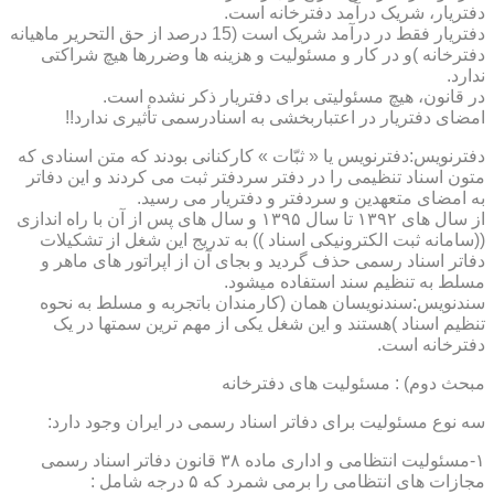
دفتریار، شریک درآمد دفترخانه است.
دفتریار فقط در درآمد شریک است (15 درصد از حق التحریر ماهیانه
دفترخانه )و در کار و مسئولیت و هزینه ها وضررها هیچ شراکتی
ندارد.
در قانون، هیچ مسئولیتی برای دفتریار ذکر نشده است.
امضای دفتریار در اعتباربخشی به اسنادرسمی تأثیری ندارد!!
دفترنویس:دفترنویس یا « ثبّات » کارکنانی بودند که متن اسنادی که
متون اسناد تنظیمی را در دفتر سردفتر ثبت می کردند و این دفاتر
به امضای متعهدین و سردفتر و دفتریار می رسید.
از سال های ۱۳۹۲ تا سال ۱۳۹۵ و سال های پس از آن با راه اندازی
((سامانه ثبت الکترونیکی اسناد )) به تدریج این شغل از تشکیلات
دفاتر اسناد رسمی حذف گردید و بجای آن از اپراتور های ماهر و
مسلط به تنظیم سند استفاده میشود.
سندنویس:سندنویسان همان (کارمندان باتجربه و مسلط به نحوه
تنظیم اسناد )هستند و این شغل یکی از مهم ترین سمتها در یک
دفترخانه است.
مبحث دوم) : مسئولیت های دفترخانه
سه نوع مسئولیت برای دفاتر اسناد رسمی در ایران وجود دارد:
۱-مسئولیت انتظامی و اداری ماده ۳۸ قانون دفاتر اسناد رسمی
مجازات های انتظامی را برمی شمرد که ۵ درجه شامل :