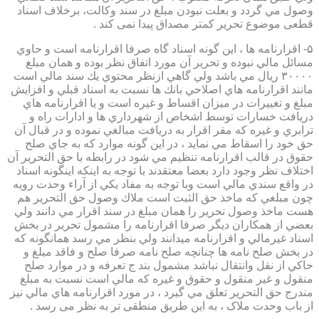
وصول مي گردد و بعلت نبودن مبلغ در سند وكالت، برخلاف اسناد
قطعی موضوع تحریر کمتر مصداق پیدا نمی کند .
۵- اقرارنامه ها ، اين گونه اسناد گاه صرفا اقرارنامه است و حاوي
مسائل مالي نبوده و تحرير آن مورد اتفاق نظر بوده و همان مبلغ
۳۰۰۰۰ ريال مي باشد ولي گاهي ازنظر محتوي يك سند مالي است
مانند اقرارنامه هاي اصلاحي بانك ها نسبت به اسناد قبلي و افزايش
مبلغ و تغييرات در ميزان اقساط و غيره است و يا اقرارنامه هاي
دريافت خسارات توسط اشخاص از شهرداري ها و ادارات راه و
ترابري و غيره كه مقر اقرار به دريافت مبالغي نموده و در قبال آن
حق خود را اسقاط مي نمايد ، در اين گونه موارد كه به جاي صلح
حقوق در قالب اقرارنامه تنظيم مي شود در رابطه با حق التحرير آن
اختلاف نظر وجود دارد بعضا معتقدند با توجه به اينكه اينگونه اسناد
در واقع سندي مالي است وبا توجه به مفاد يكي از آراء وحدت رويه
چون مبلغي كه ماخذ حق الثبت است ملاك وصول حق التحرير هم
هست ماخذ وصول تحرير را همان مبلغ در سند اقرار مي دانند ولي
بعضي از همكاران ديگر صرفا اقرارنامه را مشمول تحرير در بخش
اسناد غيرمالي و اقرارنامه ميدانند ولي بنظر مي رسد همانگونه كه
در بخش صلح نامه ها چنانچه صلح نامه صرفا صلح و فاقد مبلغ و
حاكي از نقل وانتقال نباشد مشمول بند ج تعرفه و در موارد صلح
منقول و غير منقول و حقوق و غيره كه مالي است نسبت به مبلغ
مندرج حق التحرير تعلق مي گيرد ، در مورد اقرارنامه هاي مالي نيز
از باب وحدت ملاک ، به این طریق منطقی تر به نظر می رسد .