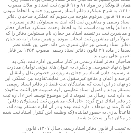
همان قانونگذار در مواد ۸۱ و ۹۱ قانون ثبت اسناد و املاك مصوب
۱۳۱۰، به شرح عملكرد دفاتر اسناد رسمی پرداخته و با لحاظ نمودن
ماده ۹۱ قانون مرقوم متوجه می شویم كه عملكرد صاحبان دفاتر
اسناد رسمی و مباشرین ثبت (كه اینك به مسئولان دفاتر تغییرنام
داده اند) واحد بوده است، لذا به لحاظ وحدت عملكرد صاحبان دفاتر
و مباشرین ثبت در تنظیم اسناد مراجعان، نام مسئولین دفاتر را كه
اصولاً برای مباشرین ثبت انتخاب نموده، و همین معنا را به صاحبان
دفاتر اسناد رسمی نیز قابل تسری می داند. حتی این نقطه نظر
بعدها در ماده ۲۹ قانون دفاتر اسناد رسمی مصوب ۱۳۵۴ نیز قابل
تعمیم تجلی می یابد.
صاحبان دفاتر اسناد رسمی در كنار مباشرین اداره ثبت، یكی به
عنوان نهاد خصوصی و دیگری به عنوان های دولتی توأمان مبادرت
به رسمیت دادن اسناد مراجعان به ویژه در خصوص نقل و انتقال
عرصه و اعیان و منافع غیرمنقول می نمایند.تفاوت بین عملكرد این
دو نهاد، در این است كه نمایندگان ثبت فقط در دفاتر اسناد رسمی
مستقر بودند و اصول اسناد تنظیمی را به ضمیمه حق الثبت مأخوذه
به اداره ثبت ارسال می نمودند تا این موضوع توسط اجزاء اداره ثبت
در دفتر املاك درج گردد. حال آنكه مباشرین ثبت (مسئولان دفاتر)
كه كارمندان موظف اداره ثبت بوده و در آن اداره مستقر بوده اند،
قاعدتاً نیازی به حضور نماینده (كه وظیفه اش كنترل اسناد ثبت شده
در مكان دیگر است) نداشتند .
به تبعیت از قانون دفاتر اسناد رسمی سال ۱۳۰۷، قانون