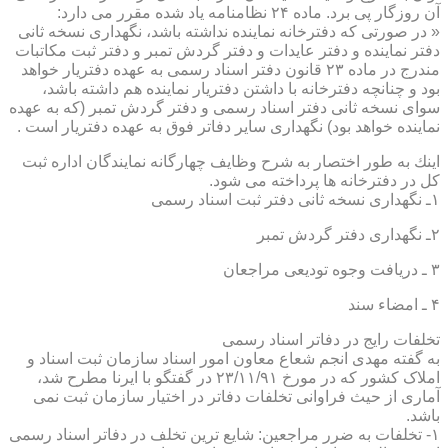
آن روزگار پی برد. ماده ۲۴ نظامنامه یاد شده مقرر می دارد:
« در صورتی كه دفترخانه نماینده نداشته باشد، نگهداری نسخه ثانی
دفتر نماینده و دفتر عایدات و دفتر گردش تمبر و دفتر ثبت مكاتبات
مندرج در ماده ۲۳ قانون دفتر اسناد رسمی به عهده دفتریار خواهد
بود و چنانچه دفترخانه با داشتن دفتریار نماینده هم داشته باشد،
سوای نسخه ثانی دفتر اسناد رسمی و دفتر گردش تمبر (كه به عهده
نماینده خواهد بود) نگهداری سایر دفاتر فوق به عهده دفتریار است .
اینك به طور اختصار به شرح وظایف چهارگانه نمایندگان اداره ثبت
كل در دفترخانه ها پرداخته می شود.
۱ـ نگهداری نسخه ثانی دفتر ثبت اسناد رسمی
۲ـ نگهداری دفتر گردش تمبر
۳ ـ دریافت وجوه تودیعی مراجعان
۴ ـ امضاء سند
تخلفات رایج در دفاتر اسناد رسمی
به گفته مهدی انجم شعاع معاون امور اسناد سازمان ثبت اسناد و
املاک کشور که در مورخ ۲۳/۱۱/۹۱ در گفتگو با ایرنا مطرح شد،
آماری از حیث فراوانی تخلفات دفاتر در اختیار سازمان ثبت نمی
باشد.
۱- تخلفات به ضرر مراجعین: شایع ترین تخلف در دفاتر اسناد رسمی