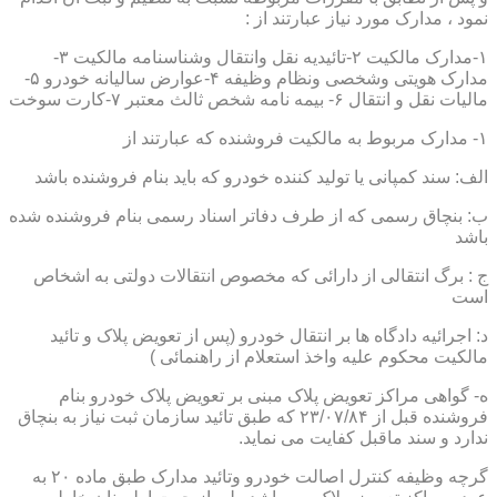
نمود ، مدارک مورد نیاز عبارتند از :
۱-مدارک مالکیت ۲-تائیدیه نقل وانتقال وشناسنامه مالکیت ۳-
مدارک هویتی وشخصی ونظام وظیفه ۴-عوارض سالیانه خودرو ۵-
مالیات نقل و انتقال ۶- بیمه نامه شخص ثالث معتبر ۷-کارت سوخت
۱- مدارک مربوط به مالکیت فروشنده که عبارتند از
الف: سند کمپانی یا تولید کننده خودرو که باید بنام فروشنده باشد
ب: بنچاق رسمی که از طرف دفاتر اسناد رسمی بنام فروشنده شده
باشد
ج : برگ انتقالی از دارائی که مخصوص انتقالات دولتی به اشخاص
است
د: اجرائیه دادگاه ها بر انتقال خودرو (پس از تعویض پلاک و تائید
مالکیت محکوم علیه واخذ استعلام از راهنمائی )
ه- گواهی مراکز تعویض پلاک مبنی بر تعویض پلاک خودرو بنام
فروشنده قبل از ۲۳/۰۷/۸۴ که طبق تائید سازمان ثبت نیاز به بنچاق
ندارد و سند ماقبل کفایت می نماید.
گرچه وظیفه کنترل اصالت خودرو وتائید مدارک طبق ماده ۲۰ به