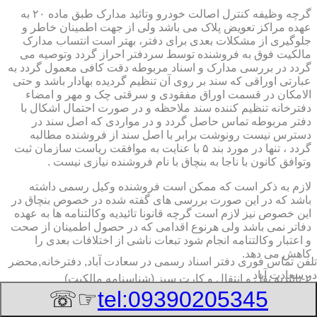
گرچه وظیفه کنترل اصالت خودرو وتائید مدارک طبق ماده ۲۰ به
عهده مراکز تعویض پلاک می باشد ولی از جهت اطمینان خاطر و
جلوگیری از مشکلات بعدی برای دفتر، بهتر است انتساب مدارک
مالکیت فوق به فروشنده توسط سردفتر احراز گردد وتوصیه می
گردد در بررسی مدارک و اسناد مربوطه دقت کافی معمول گردد به
عبارتی اوراقی که سند بر روی آن تنظیم گردیده بهادار باشد و حتی
الامکان در قسمت اوراق مفقودی و سرقتی چک و مهر و امضاء
دفترخانه تنظیم کننده سند ملاحظه و در صورت احتمال اشکال با
دفتر مربوطه تماس حاصل گردد و در مواردی که اصل سند در
دسترس نیست رونوشت برابر با اصل سند از فروشنده مطالبه
گردد ، تنها در مورد بند ۵ با عنایت به موافقت ریاست سازمان ثبت
وتوافق کانون با ناجا به بنچاق با نام فروشنده نیازی نیست .
لازم به ذکر است که ممکن است فروشنده وکیل رسمی داشته
باشد که در این صورت بررسی های گفته شده در خصوص بنچاق در
این خصوص نیز لازم است گرچه قانونا تائیدیه وکالتنامه ها به عهده
دفاتر نمی باشد ولی هرنوع اقدامی که در حصول اطمینان از صحت
و اعتبار وکالتنامه انجام شود تبعات ناشی از اختلافات بعدی را
کاهش می دهد.
تلفن تماس فوری
دفتر اسناد رسمی در سعادت آباد, دفترخانه,محضر
در سعادت آباد
۲-تائیدیه نقل و انتقال و کارت سبز (شناسنامه مالکیت)
☞☏
tel:09390205345
برگ تائیدیه نقل و انتقال صادره از مراکز تعویض پلاک حاوی
مشخصات کامل خودرو اعم از نوع ، سیستم ، مدل ، رنگ ، شماره