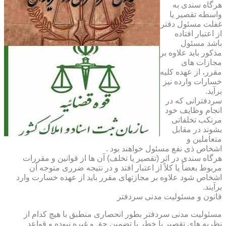
هرگاه سندی به
واسطه تقصیر یا
غفلت مسئول دفتر
از اعتبار افتاده
باشد مسئول
مذکور باید علاوه بر
مجازات های
مقرر، از عهده کلیه
خسارات وارده نیز
برآید.
سردفترانی که در
انجام وظایف خود
مرتکب تخلفاتی
بشوند در مقابل
متعاملین و
اشخاص ذی نفع مسئول خواهند بود .
هرگاه سندی در اثر (تقصیر یا تخلف) آن ها از قوانین و مقررات
مربوط بعضاً یا کلاً از اعتبار افتد و در نتیجه ضرری متوجه آن
اشخاص شود علاوه بر مجازتهای مقرر باید از عهده خسارت وارد
برآیند.
قانون و مسئولیت مدنی سردفتر
مسئولیت مدنی سردفتر بطور انحصاری منطبق با هیچ کدام از
نظریه های تقصیر یا خطر یا تضمین حق و غیره نبوده و قواعد