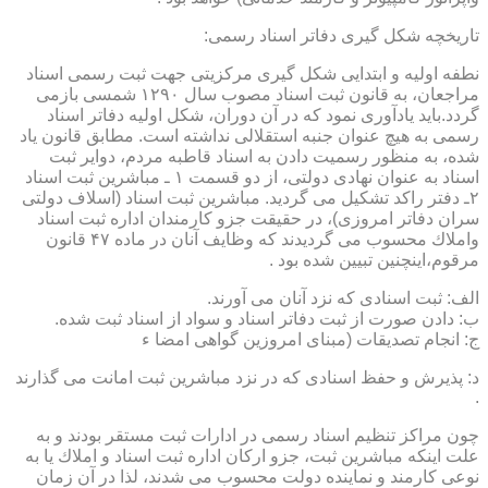
تاریخچه شكل گیری دفاتر اسناد رسمی:
نطفه اولیه و ابتدایی شكل گیری مركزیتی جهت ثبت رسمی اسناد
مراجعان، به قانون ثبت اسناد مصوب سال ۱۲۹۰ شمسی بازمی
گردد.باید یادآوری نمود كه در آن دوران، شكل اولیه دفاتر اسناد
رسمی به هیچ عنوان جنبه استقلالی نداشته است. مطابق قانون یاد
شده، به منظور رسمیت دادن به اسناد قاطبه مردم، دوایر ثبت
اسناد به عنوان نهادی دولتی، از دو قسمت ۱ ـ مباشرین ثبت اسناد
۲ـ دفتر راكد تشكیل می گردید. مباشرین ثبت اسناد (اسلاف دولتی
سران دفاتر امروزی)، در حقیقت جزو كارمندان اداره ثبت اسناد
واملاك محسوب می گردیدند كه وظایف آنان در ماده ۴۷ قانون
مرقوم،اینچنین تبیین شده بود .
الف: ثبت اسنادی كه نزد آنان می آورند.
ب: دادن صورت از ثبت دفاتر اسناد و سواد از اسناد ثبت شده.
ج: انجام تصدیقات (مبنای امروزین گواهی امضا ء
د: پذیرش و حفظ اسنادی كه در نزد مباشرین ثبت امانت می گذارند
.
چون مراكز تنظیم اسناد رسمی در ادارات ثبت مستقر بودند و به
علت اینكه مباشرین ثبت، جزو اركان اداره ثبت اسناد و املاك یا به
نوعی كارمند و نماینده دولت محسوب می شدند، لذا در آن زمان