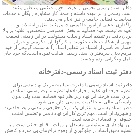
دفاتر اسناد رسمی بخشی از عرضه خدمات ثبتی و تنظیم و ثبت
اسناد رسمی را بر عهده داشته و ضمناً کار مشاوره رایگان و خدمات
معاضدت قضایی جامعه را نیز انجام می دهند.
واگذاری بخشی از امور حاکمیتی شامل ثبت نقل و انتقالات و
تعهدات توسط قوه قضاییه به بخش خصوصی متخصص، علاوه بر بالا
بردن دقت در تنظیم اسناد و سلب مسئولیت در این زمینه، قسمت
مهمی از شکایات علیه حکومت یا کارگزاران حکومتی و جبران
خسارات ناشی از اشتباه در تنظیم اسناد را به سمت گروهی از خود
مردم یعنی سردفتران اسناد رسمی هدایت نموده است،که خود جای
تامل و نگرانی بوده و هست.
دفتر ثبت اسناد رسمی-دفترخانه
دفتر ثبت اسناد رسمی
یا دفترخانه یا محضر یک نهاد مدنی برای
تنظیم حرفه ای عقود و قراردادهاو تنظیم و ثبت رسمی اسناد در
ایران است.هرچند این نهاد زیر نظر قوه قضاییه است ولی بدون
وابستگی مالی به حاکمیت سیاسی اداره می شود.
دفتر اسناد رسمی به عنوان یک مرکز حقوقی و مدنی رابط حاکمیت
و شهروندان است، مهم ترین کار این نهاد تأمین و تضمین امنیت
حقوقی و اقتصادی جامعه است.
این نهاد دارای مسئولیتی مستقل از دولت و قوای حاکم است و با
تنظیم دقیق اسناد در جلوگیری از وقوع نزاع های بی مورد و کاهش