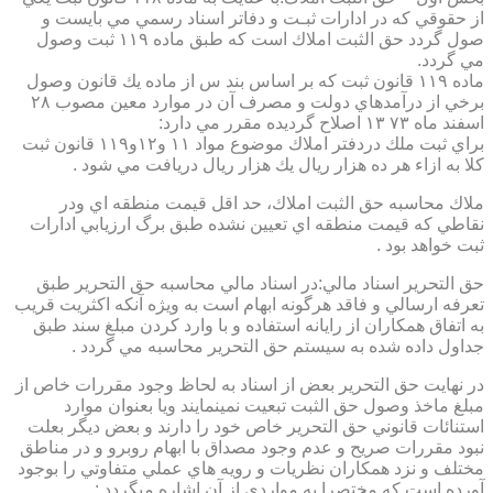
از حقوقي كه در ادارات ثبـت و دفاتر اسناد رسمي مي بايست و
صول گردد حق الثبت املاك است كه طبق ماده ۱۱۹ ثبت وصول
مي گردد.
ماده ۱۱۹ قانون ثبت كه بر اساس بند س از ماده يك قانون وصول
برخي از درآمدهاي دولت و مصرف آن در موارد معين مصوب ۲۸
اسفند ماه ۷۳ ۱۳ اصلاح گرديده مقرر مي دارد:
براي ثبت ملك دردفتر املاك موضوع مواد ۱۱ و۱۲و۱۱۹ قانون ثبت
كلا به ازاء هر ده هزار ريال يك هزار ريال دريافت مي شود .
ملاك محاسبه حق الثبت املاك، حد اقل قيمت منطقه اي ودر
نقاطي كه قيمت منطقه اي تعيين نشده طبق برگ ارزيابي ادارات
ثبت خواهد بود .
حق التحرير اسناد مالي:در اسناد مالي محاسبه حق التحرير طبق
تعرفه ارسالي و فاقد هرگونه ابهام است به ويژه آنكه اكثريت قريب
به اتفاق همكاران از رايانه استفاده و با وارد كردن مبلغ سند طبق
جداول داده شده به سيستم حق التحرير محاسبه مي گردد .
در نهايت حق التحرير بعض از اسناد به لحاظ وجود مقررات خاص از
مبلغ ماخذ وصول حق الثبت تبعيت نمينمايند ويا بعنوان موارد
استنائات قانوني حق التحرير خاص خود را دارند و بعض ديگر بعلت
نبود مقررات صريح و عدم وجود مصداق با ابهام روبرو و در مناطق
مختلف و نزد همكاران نظريات و رويه هاي عملي متفاوتي را بوجود
آورده است كه مختصرا به مواردي از آن اشاره ميگردد :