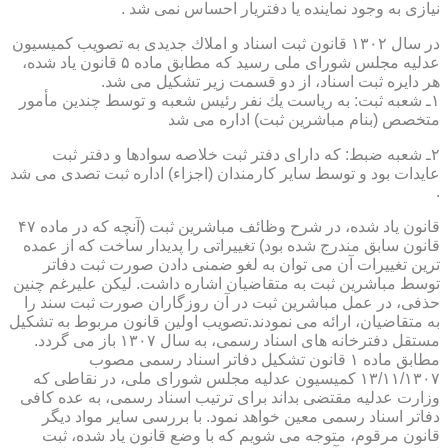
نیازی به وجود نماینده یا دفتریار احساس نمی شد .
در سال ۱۳۰۲ قانون ثبت اسناد و املاك جدیدی به تصویب كمیسیون
عدلیه مجلس شورای ملی رسید كه مطابق ماده ۵ قانون یاد شده،
هر دایره ثبت اسناد، از دو قسمت زیر تشكیل می شد.
۱ـ شعبه ثبت: به ریاست یك نفر رئیس شعبه و توسط چندین مأمور
متخصص (بنام مباشرین ثبت) اداره می شد
۲ـ شعبه ضبط: كه دارای دفتر ثبت خلاصه سوادها و دفتر ثبت
عایدات بود و توسط سایر كارمندان (اجزاء) اداره ثبت تصدی می شد
.
قانون یاد شده، در شرح وظائف مباشرین ثبت (آنچه كه در ماده ۴۷
قانون سابق مندرج شده بود) تغییراتی را پدیدار ساخت كه از عمده
ترین تغییرات آن می توان به لغو ضمنی دادن صورت ثبت دفاتر
توسط مباشرین ثبت به متقاضیان اشاره داشت. لیكن علیرغم چنین
حذفی، در عمل مباشرین ثبت در آن روزگاران صورت ثبت سند را
به متقاضیان، ارائه می نمودند.تصویب اولین قانون مربوط به تشكیل
مستقل دفترخانه های اسناد رسمی، به سال ۱۳۰۷ باز می گردد.
مطابق ماده ۱ قانون تشكیل دفاتر اسناد رسمی مصوب
۱۳/۱۱/۱۳۰۷ كمیسیون عدلیه مجلس شورای ملی، در نقاطی كه
وزارت عدلیه مقتضی بداند برای ترتیب اسناد رسمی، به عده كافی
دفاتر اسناد رسمی معین خواهد نمود. با بررسی سایر مواد دیگر
قانون مرقوم، متوجه می شویم كه با وضع قانون یاد شده، ثبت