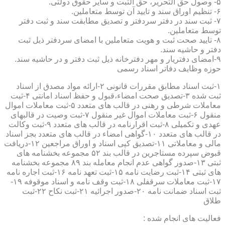
۵- وصول حق التحریر، حق الثبت و سایر حقوق دولتی.
۶- تنظیم اوراق سند و تایید آن توسط متعاملین.
۷- ثبت سند در دفتر سردفتر و تصدیق مطابقت سند و ثبت دفتر
توسط متعاملین.
۸- تایید صحت ثبت و هویت متعاملین با امضای سردفتر ذیل ثبت
دفتر و حاشیه سند.
۹-امضای دفتریار و مهر دفترخانه ذیل ثبت دفتر و در حاشیه سند.
حوزه وظایف دفاتر اسناد رسمی
۱-ثبت اسناد مطابق مقررات قانونی ۲-ارائه مواد مصدق از اسناد
ثبت شده ۳-تصدیق صحت امضاء،قبول و حفظ اسناد امانتی ۴-ثبت
معاملات شرطی و رهنی در قالب های متعدد ۵-ثبت معاملات اموال
منقول ۶-ثبت معاملات اموال غیر منقول ۷-ثبت وصیت در قالبهای
عهدی و تکمیلی ۸-ثبت اقرارنامه در قالب های متعدد ۹-ثبت وکالت
در قالب های متعدد ۱۰-گواهی امضاء در قالب های متعدد بجز اسناد
مالی و معاملاتی ۱۱-تصدیق کپی اسناد و اوراق مراجعین ۱۲-دریافت
قبوض سپرده مستاجرین در قالب بند ۵۲ مجموعه بخشنامه های
ثبتی ۱۳-صدور گواهی عدم انجام معامله بند ۸۹ مجموعه بخشنامه
های ثبتی ۱۴-ثبت رضایت نامه ۱۵-ثبت تعهد نامه ۱۶-ثبت اجاره نامه
۱۷-ثبت معاملات سرقفلی ۱۸-ثبت وقف نامه و اسناد موقوفه ۱۹-
ثبت اسناد ضمانت نامه ۲۰-صدور اجرائیه ۲۱-ثبت نکاح ۲۲-ثبت
طلاق
فعالیت های انجام شده :