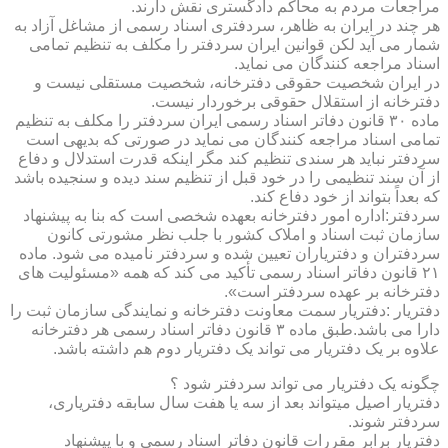
مراجعات مردم به محاکم دادگستری نقش دارند.
هر چند در ایران به ظاهر، سردفتری اسناد رسمی از مشاغل آزاد به
شمار می آید لکن قوانین ایران سردفتر را مکلف به تنظیم تمامی
اسناد مراجعه کنندگان می نماید.
در ایران شخصیت حقوقی دفترخانه، شخصیت مستقلی نیست و
دفترخانه از استقلال حقوقی برخوردار نیست.
ماده ۳۰ قانون دفاتر اسناد رسمی ایران سردفتر را مکلف به تنظیم
تمامی اسناد مراجعه کنندگان می نماید در صورتی که بدیهی است
سردفتر نباید هر سندی تنظیم کند مگر اینکه قدرت استدلال و دفاع
از آن سند تنظیمی را در خود قبل از تنظیم سند دیده و سنجیده باشد
که بعداً بتواند از خود دفاع کند.
سردفتر:اداره امور دفترخانه بعهده شخصی است که بنا به پیشنهاد
سازمان ثبت اسناد و املاک کشور با جلب نظر مشورتی کانون
سردفتران و دفتریاران تعیین شده و سردفتر نامیده می شود. ماده
۲۱ قانون دفاتر اسناد رسمی تأکید می کند که همه «مسئولیت های
دفترخانه بر عهده سردفتر است».
دفتریار :دفتریار سمت معاونت دفترخانه و نمایندگی سازمان ثبت را
دارا می باشد.طبق ماده ۳ قانون دفاتر اسناد رسمی هر دفترخانه
علاوه بر یک دفتریار می تواند یک دفتریار دوم هم داشته باشد.
چگونه یک دفتریار می تواند سردفتر شود ؟
دفتریار اصیل میتواند بعد از سه یا هفت سال سابقه دفتریاری،
سردفتر شوند.
دفتریار برابر مقررات قانون دفاتر اسناد رسمی و با پیشنهاد