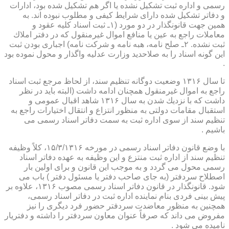
رسمی و اداره ثبت تشكیل نشده یا اگر هم تشكیل شده بود، ادارات
و دفاتر تشكیل شده دارای شرایط كیفی و مطلوب نبوده اند. به
همین جهت قانونگذار در دو مورد (۱ـ ثبت اسناد كلیه عقود و
معاملات راجع به عین یا منافع اموال غیرمنقول كه در دفتر املاك
ثبت نشده. ۲ـ صلح نامه، هبه نامه و شركت نامه) اجباری بودن ثبت
این گونه اسناد را به صلاحدید وزارت عدلیه واگذار و محول نموده بود
.
تا سال ۱۳۱۶ وضعیت دوگانه تنظیم سند، از لحاظ مرجع ثبت اسناد
راجع به اموال غیرمنقول همچنان ادامه داشت (البته باید در نظر
داشت كه با نزدیك شدن به سال ۱۳۱۶ شاهد اقبال عمومی و
استقبال مقامات دولتی به منظور انتزاع و انتقال اختیارات راجع به
تنظیم سند از سوی اداره ثبت به سمت دفاتر اسناد رسمی می
باشیم .
با وضع قانون دفاتر اسناد رسمی در مورخه ۱۵/۳/۱۳۱۶، كلاً وظیفه
تنظیم سند از اداره ثبت منتزع و این وظیفه به عهده دفاتر اسناد
رسمی محول می گردد و به موجب این قانون و برای اولین بار
اصطلاح سردفتر (به جای صاحب دفتر یا مسئول دفتر ) باب می
شود. قانونگذار در قانون دفاتر اسناد رسمی مصوب ۱۳۱۶، علاوه بر
پیش بینی فردی بنام نماینده اداره ثبت در دفاتر اسناد رسمی،
همچنین به منظور معاضدت سردفتر حضور فرد دیگری را نیز
مفروض می داند كه صرفاً عنوان معاون سردفتر را داشته و دفتریار
نامیده می شود .