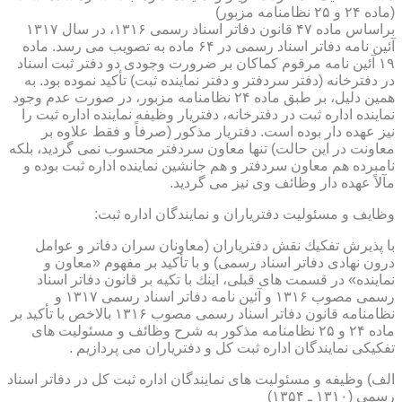
(ماده ۲۴ و ۲۵ نظامنامه مزبور)
براساس ماده ۴۷ قانون دفاتر اسناد رسمی ۱۳۱۶، در سال ۱۳۱۷
آئین نامه دفاتر اسناد رسمی در ۶۴ ماده به تصویب می رسد. ماده
۱۹ آئین نامه مرقوم كماكان بر ضرورت وجودی دو دفتر ثبت اسناد
در دفترخانه (دفتر سردفتر و دفتر نماینده ثبت) تأكید نموده بود. به
همین دلیل، بر طبق ماده ۲۴ نظامنامه مزبور، در صورت عدم وجود
نماینده اداره ثبت در دفترخانه، دفتریار وظیفه نماینده اداره ثبت را
نیز عهده دار بوده است. دفتریار مذكور (صرفاً و فقط علاوه بر
معاونت در این حالت) تنها معاون سردفتر محسوب نمی گردید، بلكه
نامبرده هم معاون سردفتر و هم جانشین نماینده اداره ثبت بوده و
مآلاً عهده دار وظائف وی نیز می گردید.
وظایف و مسئولیت دفتریاران و نمایندگان اداره ثبت:
با پذیرش تفكیك نقش دفتریاران (معاونان سران دفاتر و عوامل
درون نهادی دفاتر اسناد رسمی) و با تأكید بر مفهوم «معاون و
نماینده» در قسمت های قبلی، اینك با تكیه بر قانون دفاتر اسناد
رسمی مصوب ۱۳۱۶ و آئین نامه دفاتر اسناد رسمی ۱۳۱۷ و
نظامنامه قانون دفاتر اسناد رسمی مصوب ۱۳۱۶ بالاخص با تأكید بر
ماده ۲۴ و ۲۵ نظامنامه مذكور به شرح وظائف و مسئولیت های
تفكیكی نمایندگان اداره ثبت كل و دفتریاران می پردازیم .
الف) وظیفه و مسئولیت های نمایندگان اداره ثبت كل در دفاتر اسناد
رسمی (۱۳۱۰ ـ ۱۳۵۴)