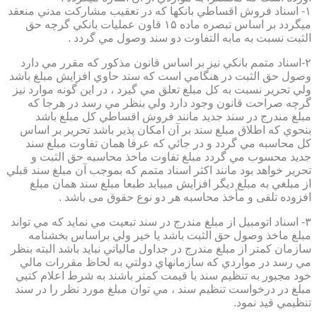
۱- اسناد فروش اقساطي بانكها كه در تعقيب مشاركت مدني منعقد
ميگردد بر اساس تبصره ماده ۱۵ قاون عمليات بانكي گرچه حق
الثبت نسبت به مابه التفاوت دو سند وصول مي گردد .
۲-اسناد متمم بانكي نيز بر اساس قانون مذكور كه مقرر مي دارد
وصول حق الثبت در هنگامي است كه سند حاوي افزايش مبلغ باشد
ولي تحرير نسبت به كل مبلغ تعلق مي گيرد ، در اين گونه موارد نيز
گرچه صراحت قانون وجود دارد ولي بنظر مي رسد در هرجا كه
مبلغ مندرج در سند جديد مانند فروش اقساطي كل مبلغ باشد
بنحوي كه اطلاق مبلغ سند بر آن امكان پذير باشد تحرير بر اساس
كل محاسبه مي گردد و در جائي كه عرفا همان تفاوت مبلغ سند
جديد محسوب مي گردد مبلغ تفاوت ماخذ محاسبه حق الثبت و
تحرير خواهد بود مانند اكثر اسناد متمم كه بموجب آن مبلغ سند قبلي
از مبلغي به مبلغ ديگر افزايش مييابد طبعا مبلغ سند همان مبلغ
افزوده تلقی و مأخذ محاسبه هر دو نوع حقوق می باشد .
۳- اسناد اتومبيل از مبلغ مندرج در سند تبعيت مي نمايد كه مي تواند
مبلغ ماخذ وصول حق الثبت باشد يا خير ولي براساس بخشنامه
سازمان كمتر از مبلغ مندرج در جداول مالياتي نبايد باشد البته بنظر
مي رسد در مواردي كه سازمانهاي دولتي به لحاظ مقررات مالي
خود مجبور به تنظيم سند با قيمت كمتر باشند به شرط اعلام كتبي
مبلغ در درخواست تنظيم سند ، مي توان مبلغ مورد نظر را در سند
تنظيمي قيد نمود.