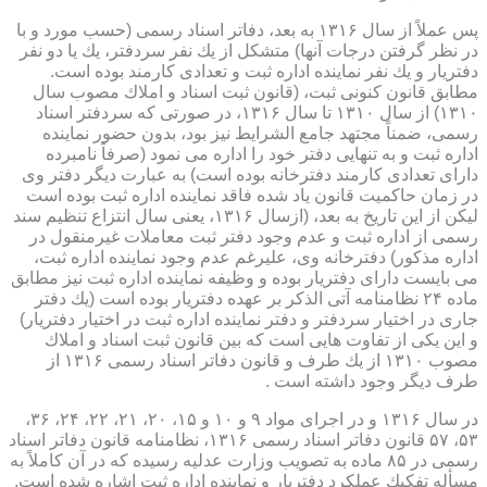
پس عملاً از سال ۱۳۱۶ به بعد، دفاتر اسناد رسمی (حسب مورد و با
در نظر گرفتن درجات آنها) متشكل از یك نفر سردفتر، یك یا دو نفر
دفتریار و یك نفر نماینده اداره ثبت و تعدادی كارمند بوده است.
مطابق قانون كنونی ثبت، (قانون ثبت اسناد و املاك مصوب سال
۱۳۱۰) از سال ۱۳۱۰ تا سال ۱۳۱۶، در صورتی كه سردفتر اسناد
رسمی، ضمناً مجتهد جامع الشرایط نیز بود، بدون حضور نماینده
اداره ثبت و به تنهایی دفتر خود را اداره می نمود (صرفاً نامبرده
دارای تعدادی كارمند دفترخانه بوده است) به عبارت دیگر دفتر وی
در زمان حاكمیت قانون یاد شده فاقد نماینده اداره ثبت بوده است
لیكن از این تاریخ به بعد، (ازسال ۱۳۱۶، یعنی سال انتزاع تنظیم سند
رسمی از اداره ثبت و عدم وجود دفتر ثبت معاملات غیرمنقول در
اداره مذكور) دفترخانه وی، علیرغم عدم وجود نماینده اداره ثبت،
می بایست دارای دفتریار بوده و وظیفه نماینده اداره ثبت نیز مطابق
ماده ۲۴ نظامنامه آتی الذكر بر عهده دفتریار بوده است (یك دفتر
جاری در اختیار سردفتر و دفتر نماینده اداره ثبت در اختیار دفتریار)
و این یكی از تفاوت هایی است كه بین قانون ثبت اسناد و املاك
مصوب ۱۳۱۰ از یك طرف و قانون دفاتر اسناد رسمی ۱۳۱۶ از
طرف دیگر وجود داشته است .
در سال ۱۳۱۶ و در اجرای مواد ۹ و ۱۰ و ۱۵، ۲۰، ۲۱، ۲۲، ۲۴، ۳۶،
۵۳، ۵۷ قانون دفاتر اسناد رسمی ۱۳۱۶، نظامنامه قانون دفاتر اسناد
رسمی در ۸۵ ماده به تصویب وزارت عدلیه رسیده كه در آن كاملاً به
مسأله تفكیك عملكرد دفتریار و نماینده اداره ثبت اشاره شده است.