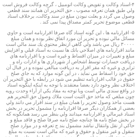
۴-اسناد وكالت و تفويض وكالت اتومبيل ، گرچه وكالت فروش است
ولي طبق همان تعرفه مصوب ، حق التحرير آن همانند سند قطعي
وصول مي گردد و بعلت نبودن مبلغ در سند وكالت، برخلاف اسناد
قطعی موضوع تحریر کمتر مصداق پیدا نمی کند .
۵- اقرارنامه ها ، اين گونه اسناد گاه صرفا اقرارنامه است و حاوي
مسائل مالي نبوده و تحرير آن مورد اتفاق نظر بوده و همان مبلغ
۳۰۰۰۰ ريال مي باشد ولي گاهي ازنظر محتوي يك سند مالي است
مانند اقرارنامه هاي اصلاحي بانك ها نسبت به اسناد قبلي و افزايش
مبلغ و تغييرات در ميزان اقساط و غيره است و يا اقرارنامه هاي
دريافت خسارات توسط اشخاص از شهرداري ها و ادارات راه و
ترابري و غيره كه مقر اقرار به دريافت مبالغي نموده و در قبال آن
حق خود را اسقاط مي نمايد ، در اين گونه موارد كه به جاي صلح
حقوق در قالب اقرارنامه تنظيم مي شود در رابطه با حق التحرير آن
اختلاف نظر وجود دارد بعضا معتقدند با توجه به اينكه اينگونه اسناد
در واقع سندي مالي است وبا توجه به مفاد يكي از آراء وحدت رويه
چون مبلغي كه ماخذ حق الثبت است ملاك وصول حق التحرير هم
هست ماخذ وصول تحرير را همان مبلغ در سند اقرار مي دانند ولي
بعضي از همكاران ديگر صرفا اقرارنامه را مشمول تحرير در بخش
اسناد غيرمالي و اقرارنامه ميدانند ولي بنظر مي رسد همانگونه كه
در بخش صلح نامه ها چنانچه صلح نامه صرفا صلح و فاقد مبلغ و
حاكي از نقل وانتقال نباشد مشمول بند ج تعرفه و در موارد صلح
منقول و غير منقول و حقوق و غيره كه مالي است نسبت به مبلغ