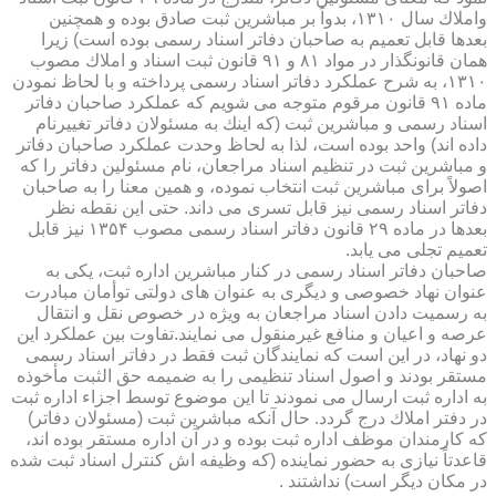
واملاك سال ۱۳۱۰، بدواً بر مباشرین ثبت صادق بوده و همچنین
بعدها قابل تعمیم به صاحبان دفاتر اسناد رسمی بوده است) زیرا
همان قانونگذار در مواد ۸۱ و ۹۱ قانون ثبت اسناد و املاك مصوب
۱۳۱۰، به شرح عملكرد دفاتر اسناد رسمی پرداخته و با لحاظ نمودن
ماده ۹۱ قانون مرقوم متوجه می شویم كه عملكرد صاحبان دفاتر
اسناد رسمی و مباشرین ثبت (كه اینك به مسئولان دفاتر تغییرنام
داده اند) واحد بوده است، لذا به لحاظ وحدت عملكرد صاحبان دفاتر
و مباشرین ثبت در تنظیم اسناد مراجعان، نام مسئولین دفاتر را كه
اصولاً برای مباشرین ثبت انتخاب نموده، و همین معنا را به صاحبان
دفاتر اسناد رسمی نیز قابل تسری می داند. حتی این نقطه نظر
بعدها در ماده ۲۹ قانون دفاتر اسناد رسمی مصوب ۱۳۵۴ نیز قابل
تعمیم تجلی می یابد.
صاحبان دفاتر اسناد رسمی در كنار مباشرین اداره ثبت، یكی به
عنوان نهاد خصوصی و دیگری به عنوان های دولتی توأمان مبادرت
به رسمیت دادن اسناد مراجعان به ویژه در خصوص نقل و انتقال
عرصه و اعیان و منافع غیرمنقول می نمایند.تفاوت بین عملكرد این
دو نهاد، در این است كه نمایندگان ثبت فقط در دفاتر اسناد رسمی
مستقر بودند و اصول اسناد تنظیمی را به ضمیمه حق الثبت مأخوذه
به اداره ثبت ارسال می نمودند تا این موضوع توسط اجزاء اداره ثبت
در دفتر املاك درج گردد. حال آنكه مباشرین ثبت (مسئولان دفاتر)
كه كارمندان موظف اداره ثبت بوده و در آن اداره مستقر بوده اند،
قاعدتاً نیازی به حضور نماینده (كه وظیفه اش كنترل اسناد ثبت شده
در مكان دیگر است) نداشتند .