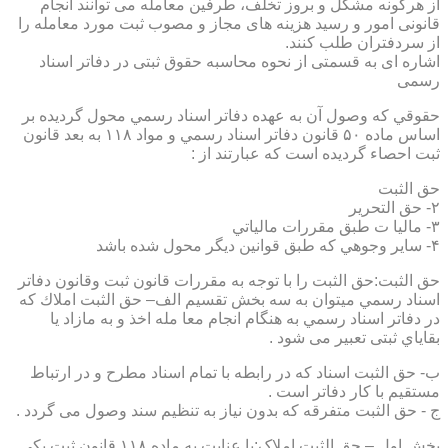
از هرگونه مشکل و بروز تخلف، طرفین معامله می توانند انجام
قانونی امور و رسید هزینه های مجاز و مصوب ثبت مورد معامله را
از سردفتران طلب کنند.
اشاره ای به قسمتی از نحوه محاسبه حقوق ثبتی در دفاتر اسناد
رسمی
حقوقي كه وصول آن به عهده دفاتر اسناد رسمي محول گرديده بر
اساس ماده ۵۰ قانون دفاتر اسناد رسمي و مواد ۱۱۸ به بعد قانون
ثبت احصاء گرديده است كه عبارتند از :
حق الثبت
۲- حق التحرير
۳- ماليا ت طبق مقررات مالياتي
۴- ساير وجوهي كه طبق قوانين ديگر محول شده باشد
حق الثبت:حق الثبت را با توجه به مقررات قانون ثبت وقانون دفاتر
اسناد رسمي ميتوان به سه بخش تقسيم الف– حق الثبت املاك كه
در دفاتر اسناد رسمي به هنگام انجام معا مله اخذ و به مازاد يا
بقاياي ثبتی تعبیر می شود .
ب- حق الثبت اسناد كه در رابطه با تمام اسناد مطرح و در ارتباط
مستقيم با كار دفاتر است .
ج - حق الثبت متفرقه كه بدون نياز به تنظیم سند وصول می گردد .
بخش اول – حق الثبت املاک:با عنايت به ماده ۱۱۸ قانون ثبت يكي