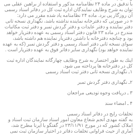
با تدقیق در ماده ۲۴ نظامنامه مذكور و استفاده از براهین عقلی می
توان به شرح وظایف نمایندگان اداره ثبت كل در دفاتر اسناد رسمی
آن روزگار پی برد. ماده ۲۴ نظامنامه یاد شده مقرر می دارد:
« در صورتی كه دفترخانه نماینده نداشته باشد، نگهداری نسخه ثانی
دفتر نماینده و دفتر عایدات و دفتر گردش تمبر و دفتر ثبت مكاتبات
مندرج در ماده ۲۳ قانون دفتر اسناد رسمی به عهده دفتریار خواهد
بود و چنانچه دفترخانه با داشتن دفتریار نماینده هم داشته باشد،
سوای نسخه ثانی دفتر اسناد رسمی و دفتر گردش تمبر (كه به عهده
نماینده خواهد بود) نگهداری سایر دفاتر فوق به عهده دفتریار است .
اینك به طور اختصار به شرح وظایف چهارگانه نمایندگان اداره ثبت
كل در دفترخانه ها پرداخته می شود.
۱ـ نگهداری نسخه ثانی دفتر ثبت اسناد رسمی
۲ـ نگهداری دفتر گردش تمبر
۳ ـ دریافت وجوه تودیعی مراجعان
۴ ـ امضاء سند
تخلفات رایج در دفاتر اسناد رسمی
به گفته مهدی انجم شعاع معاون امور اسناد سازمان ثبت اسناد و
املاک کشور که در مورخ ۲۳/۱۱/۹۱ در گفتگو با ایرنا مطرح شد،
آماری از حیث فراوانی تخلفات دفاتر در اختیار سازمان ثبت نمی