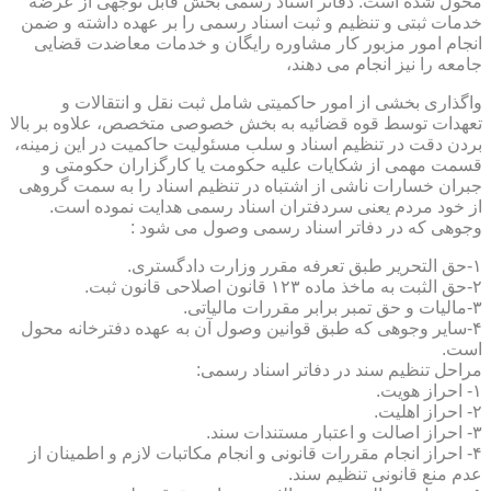
محول شده است. دفاتر اسناد رسمی بخش قابل توجهی از عرضه
خدمات ثبتی و تنظیم و ثبت اسناد رسمی را بر عهده داشته و ضمن
انجام امور مزبور کار مشاوره رایگان و خدمات معاضدت قضایی
جامعه را نیز انجام می دهند،
واگذاری بخشی از امور حاکمیتی شامل ثبت نقل و انتقالات و
تعهدات توسط قوه قضائیه به بخش خصوصی متخصص، علاوه بر بالا
بردن دقت در تنظیم اسناد و سلب مسئولیت حاکمیت در این زمینه،
قسمت مهمی از شکایات علیه حکومت یا کارگزاران حکومتی و
جبران خسارات ناشی از اشتباه در تنظیم اسناد را به سمت گروهی
از خود مردم یعنی سردفتران اسناد رسمی هدایت نموده است.
وجوهی که در دفاتر اسناد رسمی وصول می شود :
۱-حق التحریر طبق تعرفه مقرر وزارت دادگستری.
۲-حق الثبت به ماخذ ماده ۱۲۳ قانون اصلاحی قانون ثبت.
۳-مالیات و حق تمبر برابر مقررات مالیاتی.
۴-سایر وجوهی که طبق قوانین وصول آن به عهده دفترخانه محول
است.
مراحل تنظیم سند در دفاتر اسناد رسمی:
۱- احراز هویت.
۲- احراز اهلیت.
۳- احراز اصالت و اعتبار مستندات سند.
۴- احراز انجام مقررات قانونی و انجام مکاتبات لازم و اطمینان از
عدم منع قانونی تنظیم سند.