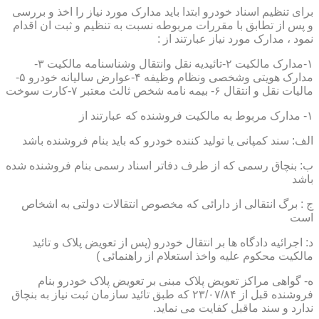
برای تنظیم اسناد خودرو ابتدا باید مدارک مورد نیاز را اخذ و بررسی
و پس از تطابق با مقررات مربوطه نسبت به تنظیم و ثبت ان اقدام
نمود ، مدارک مورد نیاز عبارتند از :
۱-مدارک مالکیت ۲-تائیدیه نقل وانتقال وشناسنامه مالکیت ۳-
مدارک هویتی وشخصی ونظام وظیفه ۴-عوارض سالیانه خودرو ۵-
مالیات نقل و انتقال ۶- بیمه نامه شخص ثالث معتبر ۷-کارت سوخت
۱- مدارک مربوط به مالکیت فروشنده که عبارتند از
الف: سند کمپانی یا تولید کننده خودرو که باید بنام فروشنده باشد
ب: بنچاق رسمی که از طرف دفاتر اسناد رسمی بنام فروشنده شده
باشد
ج : برگ انتقالی از دارائی که مخصوص انتقالات دولتی به اشخاص
است
د: اجرائیه دادگاه ها بر انتقال خودرو (پس از تعویض پلاک و تائید
مالکیت محکوم علیه واخذ استعلام از راهنمائی )
ه- گواهی مراکز تعویض پلاک مبنی بر تعویض پلاک خودرو بنام
فروشنده قبل از ۲۳/۰۷/۸۴ که طبق تائید سازمان ثبت نیاز به بنچاق
ندارد و سند ماقبل کفایت می نماید.