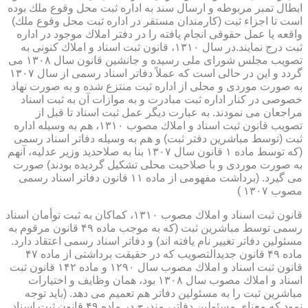
ابطال تمبر مربوطه و ارسال سند به اداره ثبت محل وقوع ملك بوده
است تا اجزاء ثبت (كارمندان مستقر در اداره ثبت محل وقوع ملك)
واقعه یا عمل حقوقی انجام یافته را در دفتر املاك موجود در اداره
ثبت درج نمایند.در سال ۱۳۱۰، قانون ثبت اسناد و املاك كنونی به
تصویب مجلس شورای ملی رسیده و جانشین قانون سال ۱۳۰۸ می
گردد و این در حالی است كه عملاً دفاتر اسناد رسمی از سال ۱۳۰۷
به صورت موردی و محلی از اداره ثبت منتزع شده و به صورت نهاد
خصوصی در كنار اداره ثبت مبادرت و به موازات آن به ثبت اسناد
مراجعان می نمودند. به عبارت دیگر عمل ثبت اسناد تا قبل از
تصویب قانون ثبت اسناد و املاك مصوب ۱۳۱۰، هم به وسیله اداره
ثبت (توسط مباشرین دفتر ثبت) و هم به وسیله دفاتر اسناد رسمی
(كه توسط ماده ۱ قانون سال ۱۳۰۷ بنا به صلاحدید وزیر عدلیه، آنهم
به صورت موردی و با صلاحیت محلی تشكیل گردیده بودند) صورت
می گیرد. (برداشت مفهومی از ماده ۱۱ قانون دفاتر اسناد رسمی
مصوب ۱۳۰۷ )
قانون ثبت اسناد و املاك مصوب ۱۳۱۰، كماكان به ثبت توأمان اسناد
رسمی توسط مباشرین ثبت (كه به موجب ماده ۴۹ قانون مرقوم به
مسئولین دفاتر تغییر نام یافته اند) و دفاتر اسناد رسمی اعتقاد دارد.
ماده ۴۹ قانون جدیدالتصویب كه در حقیقت برداشتی از ماده ۴۷
قانون ثبت اسناد و املاك مصوب سال ۱۲۹۰ و ماده ۱۴۲ قانون ثبت
اسناد و املاك مصوب سال ۱۳۰۸ بود، همان وظایف و اختیارات
مباشرین ثبت را به مسئولین دفاتر هم تعمیم می دهد. (باید توجه
نمود كه معنای مسئولین دفاتر، مندرج در ماده ۴۹ قانون ثبت اسناد