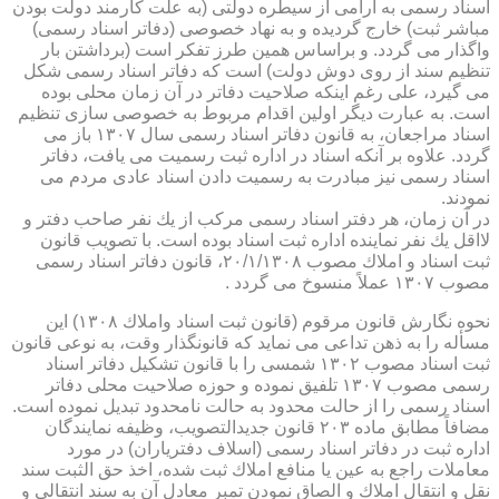
اسناد رسمی به آرامی از سیطره دولتی (به علت كارمند دولت بودن
مباشر ثبت) خارج گردیده و به نهاد خصوصی (دفاتر اسناد رسمی)
واگذار می گردد. و براساس همین طرز تفكر است (برداشتن بار
تنظیم سند از روی دوش دولت) است كه دفاتر اسناد رسمی شكل
می گیرد، علی رغم اینكه صلاحیت دفاتر در آن زمان محلی بوده
است. به عبارت دیگر اولین اقدام مربوط به خصوصی سازی تنظیم
اسناد مراجعان، به قانون دفاتر اسناد رسمی سال ۱۳۰۷ باز می
گردد. علاوه بر آنكه اسناد در اداره ثبت رسمیت می یافت، دفاتر
اسناد رسمی نیز مبادرت به رسمیت دادن اسناد عادی مردم می
نمودند.
در آن زمان، هر دفتر اسناد رسمی مركب از یك نفر صاحب دفتر و
لااقل یك نفر نماینده اداره ثبت اسناد بوده است. با تصویب قانون
ثبت اسناد و املاك مصوب ۲۰/۱/۱۳۰۸، قانون دفاتر اسناد رسمی
مصوب ۱۳۰۷ عملاً منسوخ می گردد .
نحوه نگارش قانون مرقوم (قانون ثبت اسناد واملاك ۱۳۰۸) این
مسأله را به ذهن تداعی می نماید كه قانونگذار وقت، به نوعی قانون
ثبت اسناد مصوب ۱۳۰۲ شمسی را با قانون تشكیل دفاتر اسناد
رسمی مصوب ۱۳۰۷ تلفیق نموده و حوزه صلاحیت محلی دفاتر
اسناد رسمی را از حالت محدود به حالت نامحدود تبدیل نموده است.
مضافاً مطابق ماده ۲۰۳ قانون جدیدالتصویب، وظیفه نمایندگان
اداره ثبت در دفاتر اسناد رسمی (اسلاف دفتریاران) در مورد
معاملات راجع به عین یا منافع املاك ثبت شده، اخذ حق الثبت سند
نقل و انتقال املاك و الصاق نمودن تمبر معادل آن به سند انتقالی و