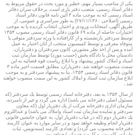
یكی از مناصب بسیار مهم، خطیر و مورد بحث در حقوق مربوط به
دفاتر اسناد رسمی، منصب دفتر یاری است. برخلاف سران دفاتر
اسناد رسمی كه به موجب ماده ۳ آئین نامه قانون دفاتر اسناد
رسمی (اصلاحی ۲۷/۱۱/۱۳۶۰) به طور سراسری و عمومی، از
طریق آگهی، امتحانات ورودی و اختبار، انتخاب گردیده یا به موجب
اختیارات حاصله از ماده ۶۹ قانون دفاتر اسناد رسمی مصوب ۱۳۵۴
توسط سردفتر بازنشسته و از كارافتاده یا ورثه سردفتر متوفی یا
متوفاه معرفی و توسط كمیسیون منتخب از آنان اختبار به عمل
آمده و پس از اخذ نظر مشورتی كانون سردفتران و دفتریاران،
دادستان محل یا دادگاه بخش (حسب مورد) توسط سازمان ثبت
اسناد و املاك كشور پیشنهاد و با ابلاغ ریاست قوه قضائیه به این
سمت منصوب خواهند شد. دفتریاران، مطابق قسمت اخیر ماده ۳
قانون دفاتر اسناد رسمی ۱۳۵۴، بنا به پیشنهاد سردفتر و به موجب
ابلاغ سازمان ثبت اسناد و املاك كشور به این سمت منصوب خواهند
شد .
از سال ۱۳۵۴ به بعد، دفترخانه اسناد رسمی توسط یك سردفتر (كه
مسئول اصلی دفترخانه می باشد) اداره می گردد و غیر از نامبرده،
سازمان اداری دفترخانه مركب از یك دفتریار اول (كه معاون
سردفتر و نماینده سازمان ثبت اسناد واملاك می باشد) و عنداللزوم
یك دفتریار دوم (كه در غیاب دفتریار اول، به عنوان جانشین قانونی
دفتریار انجام وظیفه خواهد نمود و در سایر موارد به عنوان كارمند
دفترخانه محسوب می گردد) و تعدادی كارمند (سندنویس، ثبات
واپراتور كامپیوتر و كارمند خدماتی) خواهد بود .