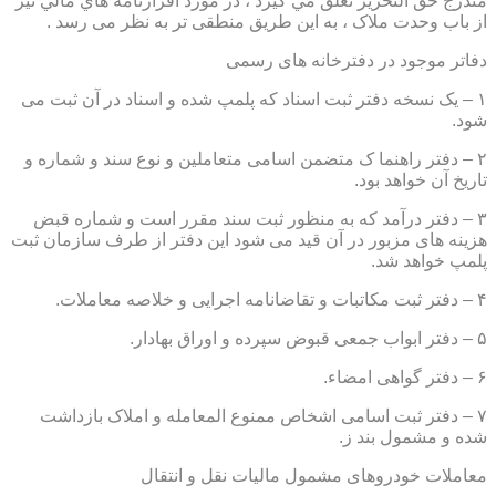
مندرج حق التحرير تعلق مي گيرد ، در مورد اقرارنامه هاي مالي نيز
از باب وحدت ملاک ، به این طریق منطقی تر به نظر می رسد .
دفاتر موجود در دفترخانه های رسمی
۱ – یک نسخه دفتر ثبت اسناد که پلمپ شده و اسناد در آن ثبت می
شود.
۲ – دفتر راهنما ک متضمن اسامی متعاملین و نوع سند و شماره و
تاریخ آن خواهد بود.
۳ – دفتر درآمد که به منظور ثبت سند مقرر است و شماره قبض
هزینه های مزبور در آن قید می شود این دفتر از طرف سازمان ثبت
پلمپ خواهد شد.
۴ – دفتر ثبت مکاتبات و تقاضانامه اجرایی و خلاصه معاملات.
۵ – دفتر ابواب جمعی قبوض سپرده و اوراق بهادار.
۶ – دفتر گواهی امضاء.
۷ – دفتر ثبت اسامی اشخاص ممنوع المعامله و املاک بازداشت
شده و مشمول بند ز.
معاملات خودروهای مشمول مالیات نقل و انتقال