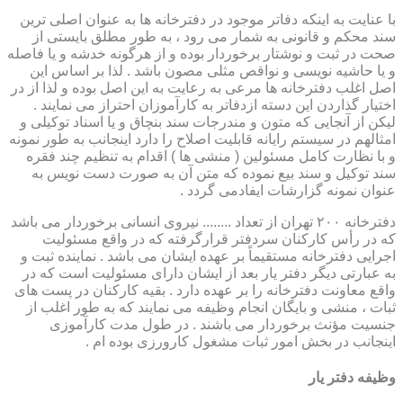
با عنایت به اینکه دفاتر موجود در دفترخانه ها به عنوان اصلی ترین
سند محکم و قانونی به شمار می رود ، به طور مطلق بایستی از
صحت در ثبت و نوشتار برخوردار بوده و از هرگونه خدشه و یا فاصله
و یا حاشیه نویسی و نواقص مثلی مصون باشد . لذا بر اساس این
اصل اغلب دفترخانه ها مرعی به رعایت به این اصل بوده و لذا از در
اختیار گذاردن این دسته ازدفاتر به کارآموزان احتراز می نمایند .
لیکن از آنجایی که متون و مندرجات سند بنچاق و یا اسناد توکیلی و
امثالهم در سیستم رایانه قابلیت اصلاح را دارد اینجانب به طور نمونه
و با نظارت کامل مسئولین ( منشی ها ) اقدام به تنظیم چند فقره
سند توکیل و سند بیع نموده که متن آن به صورت دست نویس به
عنوان نمونه گزارشات ایفادمی گردد .
دفترخانه ۲۰۰ تهران از تعداد ........ نیروی انسانی برخوردار می باشد
که در رأس کارکنان سردفتر قرارگرفته که در واقع مسئولیت
اجرایی دفترخانه مستقیماً بر عهده ایشان می باشد . نماینده ثبت و
به عبارتی دیگر دفتر یار بعد از ایشان دارای مسئولیت است که در
واقع معاونت دفترخانه را بر عهده دارد . بقیه کارکنان در پست های
ثبات ، منشی و بایگان انجام وظیفه می نمایند که به طور اغلب از
جنسیت مؤنث برخوردار می باشند . در طول مدت کارآموزی
اینجانب در بخش امور ثبات مشغول کارورزی بوده ام .
وظیفه دفتر یار