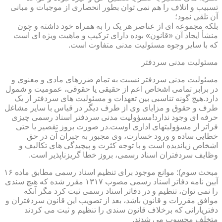
تسبیب و اتلاف را هم نمی توان بطور انحصاری از موجبات و مبانی
آن تلقی نمود؛
بلکه مجموعه ای از عناصر هر یک را به همراه خود داشته و چون
منشأ ایجاد آن «قانون» بوده دارای ترکیب و ماهیت ویژه ای است
که با سایر وجوه مسئولیت مدنی متفاوت است.
مسئولیت مدنی سردفتر
مسئولیت مدنی سردفتر نسبت به تمام ضررهای مادی و معنوی و
در برابر تمامی اشخاص اعم از حقیقی یا حقوقی، عمومیت و شمول
دارد.هیچ گونه تناسبی بین تعهدات و مسئولیت های سردفتر از یک
طرف و حقوق و مزایای وی از طرف دیگر در قیاس با سایر مشاغل
حرفه ای وجود ندارد!مسؤولیت مدنی سردفتر اسناد رسمی چیزی
فراتر از مسؤولیتهای اداری اوست.در صورت بروز تقصیر یا حتی
خطایی ساده و ورود خسارت، وی مجبور به جبران آن در حق
اشخاص زیاندیده است و با توجه کثرت و پیچیدگی های تکالیف و
وظایف سردفتران اسناد رسمی، بروز خطا گریزناپذیر است.
مبحث سوم): موانع موجود برای تنظیم اسناد رسمی مطابق ماده ۱۶
آیین نامه دفاتر اسناد رسمی مصوب ۱۳۱۷ مقرر شده که هیچ سندی
را نمی توان، تنظیم و در دفاتر اسناد رسمی ثبت کرد مگر آنکه
موافق مقررات و قانون باشد، بعد از تصویب این قانون سردفتران و
دفتریارانی که برخلاف قانون سندی را تنظیم و ثبت می کردند
متخلف محسوب می شدند.