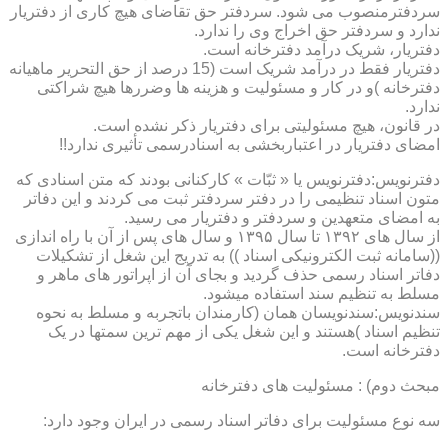
سردفترمنصوب می شود. سردفتر حق تقاضای هیچ کاری از دفتریار
ندارد و سردفتر حق اخراج وی را ندارد.
دفتریار، شریک درآمد دفترخانه است.
دفتریار فقط در درآمد شریک است (15 درصد از حق التحریر ماهیانه
دفترخانه )و در کار و مسئولیت و هزینه ها وضررها هیچ شراکتی
ندارد.
در قانون، هیچ مسئولیتی برای دفتریار ذکر نشده است.
امضای دفتریار در اعتباربخشی به اسنادرسمی تأثیری ندارد!!
دفترنویس:دفترنویس یا « ثبّات » کارکنانی بودند که متن اسنادی که
متون اسناد تنظیمی را در دفتر سردفتر ثبت می کردند و این دفاتر
به امضای متعهدین و سردفتر و دفتریار می رسید.
از سال های ۱۳۹۲ تا سال ۱۳۹۵ و سال های پس از آن با راه اندازی
((سامانه ثبت الکترونیکی اسناد )) به تدریج این شغل از تشکیلات
دفاتر اسناد رسمی حذف گردید و بجای آن از اپراتور های ماهر و
مسلط به تنظیم سند استفاده میشود.
سندنویس:سندنویسان همان (کارمندان باتجربه و مسلط به نحوه
تنظیم اسناد )هستند و این شغل یکی از مهم ترین سمتها در یک
دفترخانه است.
مبحث دوم) : مسئولیت های دفترخانه
سه نوع مسئولیت برای دفاتر اسناد رسمی در ایران وجود دارد: