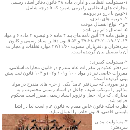
۱-مسئولیت انتظامی و اداری ماده ۳۸ قانون دفاتر اسناد رسمی
مجازات های انتظامی را برمی شمرد که ۵ درجه شامل :
۱-توبیخ با درج در پرونده،
۲- جریمه های نقدی،
۳و۴- انواع انفصال موقت
۵- انفصال دائم می باشد
و طبق ماده ۲۹ آئین نامه های بند ۴ ماده ۶ و تبصره ۲ ماده ۶ و مواد
۱۴- ۱۷-۱۹-۲۰-۲۴-۲۸-۳۷ و ۵۳ قانون دفاتر اسناد رسمی و کانون
سردفتران و دفتریاران مصوب ۲۷/۱۱/۶۰ موارد تخلفات و مجازات
آن با تفصیل بیان گردیده است.
۲-مسئولیت کیفری :
سردفتر علاوه بر مقررات عام مندرج در قانون مجازات اسلامی،
مقررات خاصی نیز در مواد ۱۰۰ و۱۰۱ و۱۰۲و ۱۰۳ قانون ثبت پیش
بینی گردیده است؛
و در صورتی که سردفتر عامداً یکی از جرم های مندرج در مواد
مذکور را مرتکب شود ، جاعل در اسناد رسمی محسوب و به
مجازاتی که برای جعل و تزویر اسناد رسمی مقرر است محکوم
خواهد شد.
نظر به اینکه قانون خاص مقدم به قانون عام است لذا در ابتدا
بایستی قاضی، قانون خاص را اعمال نماید.
۳-مسئولیت مدنی
سردفتر :