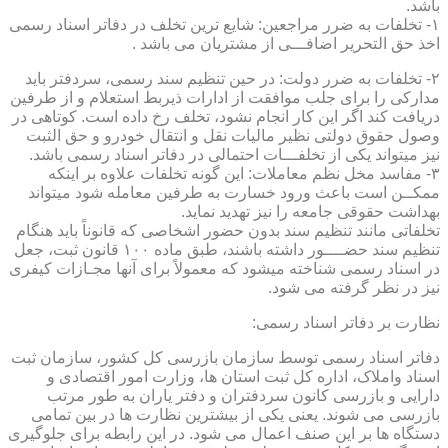
باشد.
۱- تخلفات به ضرر مراجعین: شایع ترین تخلف در دفاتر اسناد رسمی
اخذ حق التحریر اضافـــی از مشتریان می باشد .
۲- تخلفات به ضرر دولت: در حین تنظیم سند رسمی، سردفتر باید
مدارکی را برای جلب موافقت از ادارات ذیربط استعلام و از طرفین
دریافت کند اگر این کار انجام نشود، تخلف رخ داده است. کوتاهی در
وصول حقوق دولتی نظیر مالیات نقل و انتقال خودرو و حق الثبت
نیز میتواند یکی از تخلفـــات احتمالی در دفاتر اسناد رسمی باشد.
۳- مفاسد مخل نظم معاملات: این گونه تخلفات علاوه بر اینکه
ممکــن است باعث ورود خسارت به طرفین معامله شود میتواند
بهداشت حقوقی جامعه را نیز تهدید نماید.
تخلفاتی مانند تنظیم سند بدون حضور اشخاصی که قانوناً باید هنگام
تنظیم سند حضــــور داشته باشند، طبق ماده ۱۰۰ قانون ثبت، جعل
در اسناد رسمی شناخته میشود که معمولاً برای آنها مجـازات کیفری
نیز در نظر گرفته می شود.
نظارت بر دفاتر اسناد رسمی:
دفاتر اسناد رسمی توسط سازمان بازرسی کل کشور، سازمان ثبت
اسناد واملاک، اداره کل ثبت استان ها، وزارت امور اقتصادی و
دارایی و بازرسی کانون سردفتران و دفتر یاران به طور مرتب
بازرسی می شوند. یعنی یکی از بیشترین نظارت ها در بین تمامی
دستگاه ها بر این صنف اعمال می شود. در این رابطه برای جلوگیری