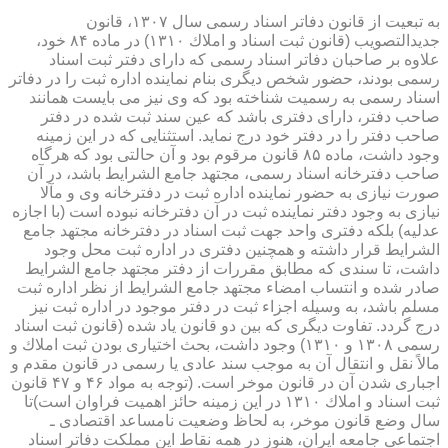
به تبعیت از قانون دفاتر اسناد رسمی سال ۱۳۰۷، قانون
جدیدالتصویب (قانون ثبت اسناد و املاك ۱۳۱۰) در ماده ۸۴ خود،
علاوه بر صاحبان دفاتر اسناد رسمی كه دارای دفتر ثبت اسناد
رسمی بودند، حضور شخص دیگری بنام نماینده اداره ثبت را در دفاتر
اسناد رسمی به رسمیت شناخته بود كه وی نیز می بایست همانند
صاحب دفتر، دارای دفتری باشد كه عین سند ثبت شده در دفتر
صاحب دفتر را در دفتر خود درج نماید. استثنایی كه در این زمینه
وجود داشت، ماده ۸۵ قانون مرقوم بود و آن حالتی بود كه هرگاه
صاحب دفترخانه اسناد رسمی، مجتهد جامع الشرایط باشد، در آن
صورت نیازی به حضور نماینده اداره ثبت در دفترخانه وی و مآلا
نیازی به وجود دفتر نماینده ثبت در آن دفترخانه نبوده است (با اجازه
عدلیه) بلكه دفتری واحد جهت ثبت اسناد در دفترخانه مجتهد جامع
الشرایط قرار داشته و همچنین دفتری در اداره ثبت محل وجود
داشت، تا سندی كه مطابق مقررات از دفتر مجتهد جامع الشرایط
صادر شده و انتساب امضاء مجتهد جامع الشرایط از نظر اداره ثبت
مسلم باشد، به وسیله اجزاء ثبت در دفتر موجود در اداره ثبت نیز
درج گردد. تفاوت دیگری كه بین دو قانون یاد شده (قانون ثبت اسناد
رسمی ۱۳۰۸ و ۱۳۱۰) وجود داشت، بحث اختیاری بودن ثبت املاك و
مالاً نقل و انتقال آن به موجب سند عادی یا رسمی در قانون مقدم و
اجباری شدن آن در قانون موخر است. (توجه به مواد ۴۶ و ۴۷ قانون
ثبت اسناد و املاك ۱۳۱۰ در این زمینه حائز اهمیت فراوان است)تا
سال وضع قانون موخر، به لحاظ وضعیت نامساعد اقتصادی ـ
اجتماعی جامعه ایران، هنوز در همه نقاط این مملكت دفاتر اسناد