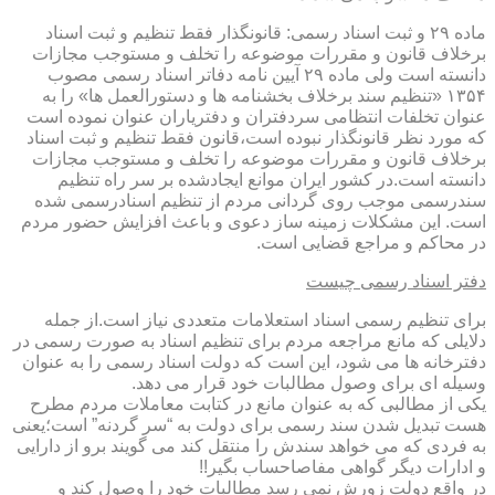
ماده ۲۹ و ثبت اسناد رسمی: قانونگذار فقط تنظیم و ثبت اسناد
برخلاف قانون و مقررات موضوعه را تخلف و مستوجب مجازات
دانسته است ولی ماده ۲۹ آیین نامه دفاتر اسناد رسمی مصوب
۱۳۵۴ «تنظیم سند برخلاف بخشنامه ها و دستورالعمل ها» را به
عنوان تخلفات انتظامی سردفتران و دفتریاران عنوان نموده است
که مورد نظر قانونگذار نبوده است،قانون فقط تنظیم و ثبت اسناد
برخلاف قانون و مقررات موضوعه را تخلف و مستوجب مجازات
دانسته است.در کشور ایران موانع ایجادشده بر سر راه تنظیم
سندرسمی موجب روی گردانی مردم از تنظیم اسنادرسمی شده
است. این مشکلات زمینه ساز دعوی و باعث افزایش حضور مردم
در محاکم و مراجع قضایی است.
دفتر اسناد رسمی چیست
برای تنظیم رسمی اسناد استعلامات متعددی نیاز است.از جمله
دلایلی که مانع مراجعه مردم برای تنظیم اسناد به صورت رسمی در
دفترخانه ها می شود، این است که دولت اسناد رسمی را به عنوان
وسیله ای برای وصول مطالبات خود قرار می دهد.
یکی از مطالبی که به عنوان مانع در کتابت معاملات مردم مطرح
هست تبدیل شدن سند رسمی برای دولت به “سر گردنه” است؛یعنی
به فردی که می خواهد سندش را منتقل کند می گویند برو از دارایی
و ادارات دیگر گواهی مفاصاحساب بگیر!!
در واقع دولت زورش نمی رسد مطالبات خود را وصول کند و