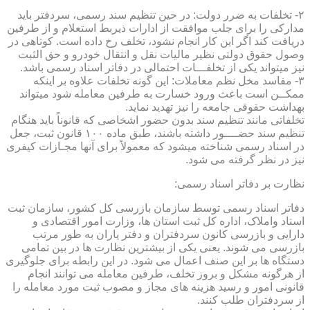
۲- تخلفات به ضرر دولت: در حین تنظیم سند رسمی، سردفتر باید
مدارکی را برای جلب موافقت از ادارات ذیربط استعلام و از طرفین
دریافت کند اگر این کار انجام نشود، تخلف رخ داده است. کوتاهی در
وصول حقوق دولتی نظیر مالیات نقل و انتقال خودرو و حق الثبت
نیز میتواند یکی از تخلفـــات احتمالی در دفاتر اسناد رسمی باشد.
۳- مفاسد مخل نظم معاملات: این گونه تخلفات علاوه بر اینکه
ممکــن است باعث ورود خسارت به طرفین معامله شود میتواند
بهداشت حقوقی جامعه را نیز تهدید نماید.
تخلفاتی مانند تنظیم سند بدون حضور اشخاصی که قانوناً باید هنگام
تنظیم سند حضــــور داشته باشند، طبق ماده ۱۰۰ قانون ثبت، جعل
در اسناد رسمی شناخته میشود که معمولاً برای آنها مجـازات کیفری
نیز در نظر گرفته می شود.
نظارت بر دفاتر اسناد رسمی:
دفاتر اسناد رسمی توسط سازمان بازرسی کل کشور، سازمان ثبت
اسناد واملاک، اداره کل ثبت استان ها، وزارت امور اقتصادی و
دارایی و بازرسی کانون سردفتران و دفتر یاران به طور مرتب
بازرسی می شوند. یعنی یکی از بیشترین نظارت ها در بین تمامی
دستگاه ها بر این صنف اعمال می شود. در این رابطه برای جلوگیری
از هرگونه مشکل و بروز تخلف، طرفین معامله می توانند انجام
قانونی امور و رسید هزینه های مجاز و مصوب ثبت مورد معامله را
از سردفتران طلب کنند.