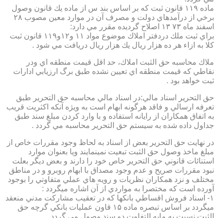
ماده ۱۱۹ قانون ثبت كه بر اساس بند س از ماده يك قانون وصول
برخي از درآمدهاي دولت و مصرف آن در موارد معين مصوب ۲۸
اسفند ماه ۷۳ ۱۳ اصلاح گرديده مقرر مي دارد:
براي ثبت ملك دردفتر املاك موضوع مواد ۱۱ و۱۲و۱۱۹ قانون ثبت
كلا به ازاء هر ده هزار ريال يك هزار ريال دريافت مي شود .
ملاك محاسبه حق الثبت املاك، حد اقل قيمت منطقه اي ودر
نقاطي كه قيمت منطقه اي تعيين نشده طبق برگ ارزيابي ادارات
ثبت خواهد بود .
حق التحرير اسناد مالي:در اسناد مالي محاسبه حق التحرير طبق
تعرفه ارسالي و فاقد هرگونه ابهام است به ويژه آنكه اكثريت قريب
به اتفاق همكاران از رايانه استفاده و با وارد كردن مبلغ سند طبق
جداول داده شده به سيستم حق التحرير محاسبه مي گردد .
در نهايت حق التحرير بعض از اسناد به لحاظ وجود مقررات خاص از
مبلغ ماخذ وصول حق الثبت تبعيت نمينمايند ويا بعنوان موارد
استنائات قانوني حق التحرير خاص خود را دارند و بعض ديگر بعلت
نبود مقررات صريح و عدم وجود مصداق با ابهام روبرو و در مناطق
مختلف و نزد همكاران نظريات و رويه هاي عملي متفاوتي را بوجود
آورده است كه مختصرا به مواردي از آن اشاره ميگردد :
۱- اسناد فروش اقساطي بانكها كه در تعقيب مشاركت مدني منعقد
ميگردد بر اساس تبصره ماده ۱۵ قاون عمليات بانكي گرچه حق
الثبت نسبت به مابه التفاوت دو سند وصول مي گردد .