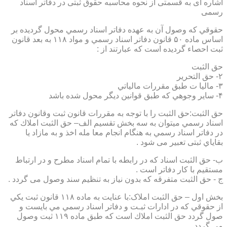
اشاره ای به قسمتی از نحوه محاسبه حقوق ثبتی در دفاتر اسناد
رسمی
حقوقي كه وصول آن به عهده دفاتر اسناد رسمي محول گرديده بر
اساس ماده ۵۰ قانون دفاتر اسناد رسمي و مواد ۱۱۸ به بعد قانون
ثبت احصاء گرديده است كه عبارتند از :
حق الثبت
۲- حق التحرير
۳- ماليا ت طبق مقررات مالياتي
۴- ساير وجوهي كه طبق قوانين ديگر محول شده باشد
حق الثبت:حق الثبت را با توجه به مقررات قانون ثبت وقانون دفاتر
اسناد رسمي ميتوان به سه بخش تقسيم الف– حق الثبت املاك كه
در دفاتر اسناد رسمي به هنگام انجام معا مله اخذ و به مازاد يا
بقاياي ثبتی تعبیر می شود .
ب- حق الثبت اسناد كه در رابطه با تمام اسناد مطرح و در ارتباط
مستقيم با كار دفاتر است .
ج - حق الثبت متفرقه كه بدون نياز به تنظیم سند وصول می گردد .
بخش اول – حق الثبت املاک:با عنايت به ماده ۱۱۸ قانون ثبت يكي
از حقوقي كه در ادارات ثبـت و دفاتر اسناد رسمي مي بايست و
صول گردد حق الثبت املاك است كه طبق ماده ۱۱۹ ثبت وصول
مي گردد.