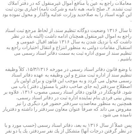
معاملات راجع به عین یا منافع اموال غیرمنقول كه در دفتر املاك
ثبت نشده. ۲ـ صلح نامه، هبه نامه و شركت نامه) اجباری بودن ثبت
این گونه اسناد را به صلاحدید وزارت عدلیه واگذار و محول نموده بود
.
تا سال ۱۳۱۶ وضعیت دوگانه تنظیم سند، از لحاظ مرجع ثبت اسناد
راجع به اموال غیرمنقول همچنان ادامه داشت (البته باید در نظر
داشت كه با نزدیك شدن به سال ۱۳۱۶ شاهد اقبال عمومی و
استقبال مقامات دولتی به منظور انتزاع و انتقال اختیارات راجع به
تنظیم سند از سوی اداره ثبت به سمت دفاتر اسناد رسمی می
باشیم .
با وضع قانون دفاتر اسناد رسمی در مورخه ۱۵/۳/۱۳۱۶، كلاً وظیفه
تنظیم سند از اداره ثبت منتزع و این وظیفه به عهده دفاتر اسناد
رسمی محول می گردد و به موجب این قانون و برای اولین بار
اصطلاح سردفتر (به جای صاحب دفتر یا مسئول دفتر ) باب می
شود. قانونگذار در قانون دفاتر اسناد رسمی مصوب ۱۳۱۶، علاوه بر
پیش بینی فردی بنام نماینده اداره ثبت در دفاتر اسناد رسمی،
همچنین به منظور معاضدت سردفتر حضور فرد دیگری را نیز
مفروض می داند كه صرفاً عنوان معاون سردفتر را داشته و دفتریار
نامیده می شود .
پس عملاً از سال ۱۳۱۶ به بعد، دفاتر اسناد رسمی (حسب مورد و با
در نظر گرفتن درجات آنها) متشكل از یك نفر سردفتر، یك یا دو نفر