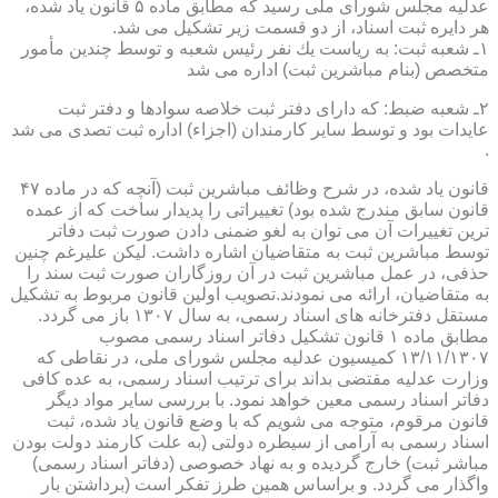
عدلیه مجلس شورای ملی رسید كه مطابق ماده ۵ قانون یاد شده،
هر دایره ثبت اسناد، از دو قسمت زیر تشكیل می شد.
۱ـ شعبه ثبت: به ریاست یك نفر رئیس شعبه و توسط چندین مأمور
متخصص (بنام مباشرین ثبت) اداره می شد
۲ـ شعبه ضبط: كه دارای دفتر ثبت خلاصه سوادها و دفتر ثبت
عایدات بود و توسط سایر كارمندان (اجزاء) اداره ثبت تصدی می شد
.
قانون یاد شده، در شرح وظائف مباشرین ثبت (آنچه كه در ماده ۴۷
قانون سابق مندرج شده بود) تغییراتی را پدیدار ساخت كه از عمده
ترین تغییرات آن می توان به لغو ضمنی دادن صورت ثبت دفاتر
توسط مباشرین ثبت به متقاضیان اشاره داشت. لیكن علیرغم چنین
حذفی، در عمل مباشرین ثبت در آن روزگاران صورت ثبت سند را
به متقاضیان، ارائه می نمودند.تصویب اولین قانون مربوط به تشكیل
مستقل دفترخانه های اسناد رسمی، به سال ۱۳۰۷ باز می گردد.
مطابق ماده ۱ قانون تشكیل دفاتر اسناد رسمی مصوب
۱۳/۱۱/۱۳۰۷ كمیسیون عدلیه مجلس شورای ملی، در نقاطی كه
وزارت عدلیه مقتضی بداند برای ترتیب اسناد رسمی، به عده كافی
دفاتر اسناد رسمی معین خواهد نمود. با بررسی سایر مواد دیگر
قانون مرقوم، متوجه می شویم كه با وضع قانون یاد شده، ثبت
اسناد رسمی به آرامی از سیطره دولتی (به علت كارمند دولت بودن
مباشر ثبت) خارج گردیده و به نهاد خصوصی (دفاتر اسناد رسمی)
واگذار می گردد. و براساس همین طرز تفكر است (برداشتن بار