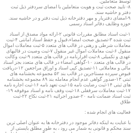
توسط متعاملین.
۸- تایید صحت ثبت و هویت متعاملین با امضای سردفتر ذیل ثبت
دفتر و حاشیه سند.
۹-امضای دفتریار و مهر دفترخانه ذیل ثبت دفتر و در حاشیه سند.
حوزه وظایف دفاتر اسناد رسمی
۱-ثبت اسناد مطابق مقررات قانونی ۲-ارائه مواد مصدق از اسناد
ثبت شده ۳-تصدیق صحت امضاء،قبول و حفظ اسناد امانتی ۴-ثبت
معاملات شرطی و رهنی در قالب های متعدد ۵-ثبت معاملات اموال
منقول ۶-ثبت معاملات اموال غیر منقول ۷-ثبت وصیت در قالبهای
عهدی و تکمیلی ۸-ثبت اقرارنامه در قالب های متعدد ۹-ثبت وکالت
در قالب های متعدد ۱۰-گواهی امضاء در قالب های متعدد بجز اسناد
مالی و معاملاتی ۱۱-تصدیق کپی اسناد و اوراق مراجعین ۱۲-دریافت
قبوض سپرده مستاجرین در قالب بند ۵۲ مجموعه بخشنامه های
ثبتی ۱۳-صدور گواهی عدم انجام معامله بند ۸۹ مجموعه بخشنامه
های ثبتی ۱۴-ثبت رضایت نامه ۱۵-ثبت تعهد نامه ۱۶-ثبت اجاره نامه
۱۷-ثبت معاملات سرقفلی ۱۸-ثبت وقف نامه و اسناد موقوفه ۱۹-
ثبت اسناد ضمانت نامه ۲۰-صدور اجرائیه ۲۱-ثبت نکاح ۲۲-ثبت
طلاق
فعالیت های انجام شده :
با عنایت به اینکه دفاتر موجود در دفترخانه ها به عنوان اصلی ترین
سند محکم و قانونی به شمار می رود ، به طور مطلق بایستی از