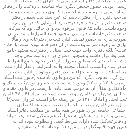
علاوه بر صاحبان دفاتر اسناد رسمی كه دارای دفتر ثبت اسناد
رسمی بودند، حضور شخص دیگری بنام نماینده اداره ثبت را در دفاتر
اسناد رسمی به رسمیت شناخته بود كه وی نیز می بایست همانند
صاحب دفتر، دارای دفتری باشد كه عین سند ثبت شده در دفتر
صاحب دفتر را در دفتر خود درج نماید. استثنایی كه در این زمینه
وجود داشت، ماده ۸۵ قانون مرقوم بود و آن حالتی بود كه هرگاه
صاحب دفترخانه اسناد رسمی، مجتهد جامع الشرایط باشد، در آن
صورت نیازی به حضور نماینده اداره ثبت در دفترخانه وی و مآلا
نیازی به وجود دفتر نماینده ثبت در آن دفترخانه نبوده است (با اجازه
عدلیه) بلكه دفتری واحد جهت ثبت اسناد در دفترخانه مجتهد جامع
الشرایط قرار داشته و همچنین دفتری در اداره ثبت محل وجود
داشت، تا سندی كه مطابق مقررات از دفتر مجتهد جامع الشرایط
صادر شده و انتساب امضاء مجتهد جامع الشرایط از نظر اداره ثبت
مسلم باشد، به وسیله اجزاء ثبت در دفتر موجود در اداره ثبت نیز
درج گردد. تفاوت دیگری كه بین دو قانون یاد شده (قانون ثبت اسناد
رسمی ۱۳۰۸ و ۱۳۱۰) وجود داشت، بحث اختیاری بودن ثبت املاك و
مالاً نقل و انتقال آن به موجب سند عادی یا رسمی در قانون مقدم و
اجباری شدن آن در قانون موخر است. (توجه به مواد ۴۶ و ۴۷ قانون
ثبت اسناد و املاك ۱۳۱۰ در این زمینه حائز اهمیت فراوان است)تا
سال وضع قانون موخر، به لحاظ وضعیت نامساعد اقتصادی ـ
اجتماعی جامعه ایران، هنوز در همه نقاط این مملكت دفاتر اسناد
رسمی و اداره ثبت تشكیل نشده یا اگر هم تشكیل شده بود، ادارات
و دفاتر تشكیل شده دارای شرایط كیفی و مطلوب نبوده اند. به
همین جهت قانونگذار در دو مورد (۱ـ ثبت اسناد كلیه عقود و