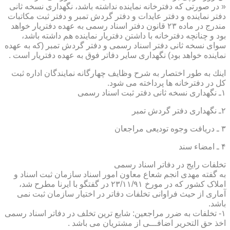
« در صورتی كه دفترخانه نماینده نداشته باشد، نگهداری نسخه ثانی
دفتر نماینده و دفتر عایدات و دفتر گردش تمبر و دفتر ثبت مكاتبات
مندرج در ماده ۲۳ قانون دفتر اسناد رسمی به عهده دفتریار خواهد
بود و چنانچه دفترخانه با داشتن دفتریار نماینده هم داشته باشد،
سوای نسخه ثانی دفتر اسناد رسمی و دفتر گردش تمبر (كه به عهده
نماینده خواهد بود) نگهداری سایر دفاتر فوق به عهده دفتریار است .
اینك به طور اختصار به شرح وظایف چهارگانه نمایندگان اداره ثبت
كل در دفترخانه ها پرداخته می شود.
۱ـ نگهداری نسخه ثانی دفتر ثبت اسناد رسمی
۲ـ نگهداری دفتر گردش تمبر
۳ ـ دریافت وجوه تودیعی مراجعان
۴ ـ امضاء سند
تخلفات رایج در دفاتر اسناد رسمی
به گفته مهدی انجم شعاع معاون امور اسناد سازمان ثبت اسناد و
املاک کشور که در مورخ ۲۳/۱۱/۹۱ در گفتگو با ایرنا مطرح شد،
آماری از حیث فراوانی تخلفات دفاتر در اختیار سازمان ثبت نمی
باشد.
۱- تخلفات به ضرر مراجعین: شایع ترین تخلف در دفاتر اسناد رسمی
اخذ حق التحریر اضافـــی از مشتریان می باشد .