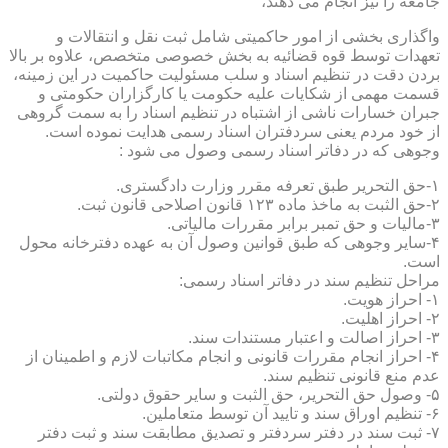
جامعه را نیز انجام می دهند،
واگذاری بخشی از امور حاکمیتی شامل ثبت نقل و انتقالات و
تعهدات توسط قوه قضائیه به بخش خصوصی متخصص، علاوه بر بالا
بردن دقت در تنظیم اسناد و سلب مسئولیت حاکمیت در این زمینه،
قسمت مهمی از شکایات علیه حکومت یا کارگزاران حکومتی و
جبران خسارات ناشی از اشتباه در تنظیم اسناد را به سمت گروهی
از خود مردم یعنی سردفتران اسناد رسمی هدایت نموده است.
وجوهی که در دفاتر اسناد رسمی وصول می شود :
۱-حق التحریر طبق تعرفه مقرر وزارت دادگستری.
۲-حق الثبت به ماخذ ماده ۱۲۳ قانون اصلاحی قانون ثبت.
۳-مالیات و حق تمبر برابر مقررات مالیاتی.
۴-سایر وجوهی که طبق قوانین وصول آن به عهده دفترخانه محول
است.
مراحل تنظیم سند در دفاتر اسناد رسمی:
۱- احراز هویت.
۲- احراز اهلیت.
۳- احراز اصالت و اعتبار مستندات سند.
۴- احراز انجام مقررات قانونی و انجام مکاتبات لازم و اطمینان از
عدم منع قانونی تنظیم سند.
۵- وصول حق التحریر، حق الثبت و سایر حقوق دولتی.
۶- تنظیم اوراق سند و تایید آن توسط متعاملین.
۷- ثبت سند در دفتر سردفتر و تصدیق مطابقت سند و ثبت دفتر