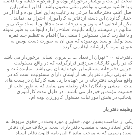
صحت در ثبت و نوشتار برخوردار بوده و از هرگونه خدشه و یا فاصله
و یا حاشیه نویسی و نواقص مثلی مصون باشد . لذا بر اساس این
اصل اغلب دفترخانه ها مرعی به رعایت به این اصل بوده و لذا از در
اختیار گذاردن این دسته ازدفاتر به کارآموزان احتراز می نمایند .
لیکن از آنجایی که متون و مندرجات سند بنچاق و یا اسناد توکیلی و
امثالهم در سیستم رایانه قابلیت اصلاح را دارد اینجانب به طور نمونه
و با نظارت کامل مسئولین ( منشی ها ) اقدام به تنظیم چند فقره
سند توکیل و سند بیع نموده که متن آن به صورت دست نویس به
عنوان نمونه گزارشات ایفادمی گردد .
دفترخانه ۲۰۰ تهران از تعداد ........ نیروی انسانی برخوردار می باشد
که در رأس کارکنان سردفتر قرارگرفته که در واقع مسئولیت
اجرایی دفترخانه مستقیماً بر عهده ایشان می باشد . نماینده ثبت و
به عبارتی دیگر دفتر یار بعد از ایشان دارای مسئولیت است که در
واقع معاونت دفترخانه را بر عهده دارد . بقیه کارکنان در پست های
ثبات ، منشی و بایگان انجام وظیفه می نمایند که به طور اغلب از
جنسیت مؤنث برخوردار می باشند . در طول مدت کارآموزی
اینجانب در بخش امور ثبات مشغول کارورزی بوده ام .
وظیفه دفتر یار
یكی از مناصب بسیار مهم، خطیر و مورد بحث در حقوق مربوط به
دفاتر اسناد رسمی، منصب دفتر یاری است. برخلاف سران دفاتر
اسناد رسمی كه به موجب ماده ۳ آئین نامه قانون دفاتر اسناد