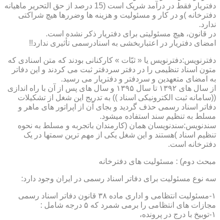
دفتریار فقط در درآمد شریک است (15 درصد از حق التحریر ماهیانه
دفترخانه )و در کار و مسئولیت و هزینه ها وضررها هیچ شراکتی
ندارد.
در قانون، هیچ مسئولیتی برای دفتریار ذکر نشده است.
امضای دفتریار در اعتباربخشی به اسنادرسمی تأثیری ندارد!!
دفترنویس:دفترنویس یا « ثبّات » کارکنانی بودند که متن اسنادی که
متون اسناد تنظیمی را در دفتر سردفتر ثبت می کردند و این دفاتر
به امضای متعهدین و سردفتر و دفتریار می رسید.
از سال های ۱۳۹۲ تا سال ۱۳۹۵ و سال های پس از آن با راه اندازی
((سامانه ثبت الکترونیکی اسناد )) به تدریج این شغل از تشکیلات
دفاتر اسناد رسمی حذف گردید و بجای آن از اپراتور های ماهر و
مسلط به تنظیم سند استفاده میشود.
سندنویس:سندنویسان همان (کارمندان باتجربه و مسلط به نحوه
تنظیم اسناد )هستند و این شغل یکی از مهم ترین سمتها در یک
دفترخانه است.
مبحث دوم) : مسئولیت های دفترخانه
سه نوع مسئولیت برای دفاتر اسناد رسمی در ایران وجود دارد:
۱-مسئولیت انتظامی و اداری ماده ۳۸ قانون دفاتر اسناد رسمی
مجازات های انتظامی را برمی شمرد که ۵ درجه شامل :
۱-توبیخ با درج در پرونده،