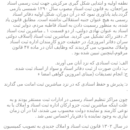
نطفه اولیه و ابتدایی شكل گیری مركزیتی جهت ثبت رسمی اسناد
مراجعان، به قانون ثبت اسناد مصوب سال ۱۲۹۰ شمسی بازمی
گردد.باید یادآوری نمود كه در آن دوران، شكل اولیه دفاتر اسناد
رسمی به هیچ عنوان جنبه استقلالی نداشته است. مطابق قانون یاد
شده، به منظور رسمیت دادن به اسناد قاطبه مردم، دوایر ثبت
اسناد به عنوان نهادی دولتی، از دو قسمت ۱ ـ مباشرین ثبت اسناد
۲ـ دفتر راكد تشكیل می گردید. مباشرین ثبت اسناد (اسلاف دولتی
سران دفاتر امروزی)، در حقیقت جزو كارمندان اداره ثبت اسناد
واملاك محسوب می گردیدند كه وظایف آنان در ماده ۴۷ قانون
مرقوم،اینچنین تبیین شده بود .
الف: ثبت اسنادی كه نزد آنان می آورند.
ب: دادن صورت از ثبت دفاتر اسناد و سواد از اسناد ثبت شده.
ج: انجام تصدیقات (مبنای امروزین گواهی امضا ء
د: پذیرش و حفظ اسنادی كه در نزد مباشرین ثبت امانت می گذارند
.
چون مراكز تنظیم اسناد رسمی در ادارات ثبت مستقر بودند و به
علت اینكه مباشرین ثبت، جزو اركان اداره ثبت اسناد و املاك یا به
نوعی كارمند و نماینده دولت محسوب می شدند، لذا در آن زمان
نیازی به وجود نماینده یا دفتریار احساس نمی شد .
در سال ۱۳۰۲ قانون ثبت اسناد و املاك جدیدی به تصویب كمیسیون