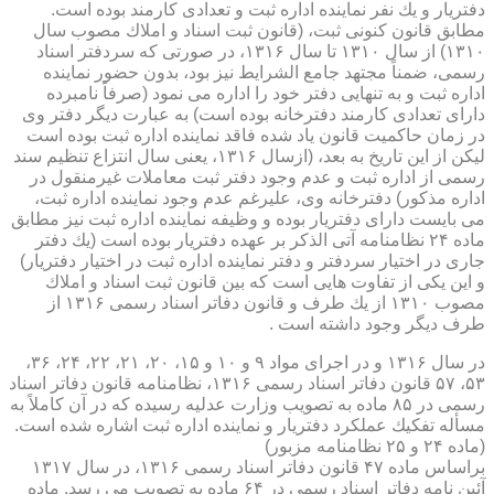
دفتریار و یك نفر نماینده اداره ثبت و تعدادی كارمند بوده است.
مطابق قانون كنونی ثبت، (قانون ثبت اسناد و املاك مصوب سال
۱۳۱۰) از سال ۱۳۱۰ تا سال ۱۳۱۶، در صورتی كه سردفتر اسناد
رسمی، ضمناً مجتهد جامع الشرایط نیز بود، بدون حضور نماینده
اداره ثبت و به تنهایی دفتر خود را اداره می نمود (صرفاً نامبرده
دارای تعدادی كارمند دفترخانه بوده است) به عبارت دیگر دفتر وی
در زمان حاكمیت قانون یاد شده فاقد نماینده اداره ثبت بوده است
لیكن از این تاریخ به بعد، (ازسال ۱۳۱۶، یعنی سال انتزاع تنظیم سند
رسمی از اداره ثبت و عدم وجود دفتر ثبت معاملات غیرمنقول در
اداره مذكور) دفترخانه وی، علیرغم عدم وجود نماینده اداره ثبت،
می بایست دارای دفتریار بوده و وظیفه نماینده اداره ثبت نیز مطابق
ماده ۲۴ نظامنامه آتی الذكر بر عهده دفتریار بوده است (یك دفتر
جاری در اختیار سردفتر و دفتر نماینده اداره ثبت در اختیار دفتریار)
و این یكی از تفاوت هایی است كه بین قانون ثبت اسناد و املاك
مصوب ۱۳۱۰ از یك طرف و قانون دفاتر اسناد رسمی ۱۳۱۶ از
طرف دیگر وجود داشته است .
در سال ۱۳۱۶ و در اجرای مواد ۹ و ۱۰ و ۱۵، ۲۰، ۲۱، ۲۲، ۲۴، ۳۶،
۵۳، ۵۷ قانون دفاتر اسناد رسمی ۱۳۱۶، نظامنامه قانون دفاتر اسناد
رسمی در ۸۵ ماده به تصویب وزارت عدلیه رسیده كه در آن كاملاً به
مسأله تفكیك عملكرد دفتریار و نماینده اداره ثبت اشاره شده است.
(ماده ۲۴ و ۲۵ نظامنامه مزبور)
براساس ماده ۴۷ قانون دفاتر اسناد رسمی ۱۳۱۶، در سال ۱۳۱۷
آئین نامه دفاتر اسناد رسمی در ۶۴ ماده به تصویب می رسد. ماده