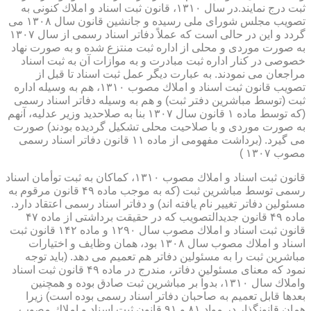
ثبت درج نمایند.در سال ۱۳۱۰، قانون ثبت اسناد و املاك كنونی به
تصویب مجلس شورای ملی رسیده و جانشین قانون سال ۱۳۰۸ می
گردد و این در حالی است كه عملاً دفاتر اسناد رسمی از سال ۱۳۰۷
به صورت موردی و محلی از اداره ثبت منتزع شده و به صورت نهاد
خصوصی در كنار اداره ثبت مبادرت و به موازات آن به ثبت اسناد
مراجعان می نمودند. به عبارت دیگر عمل ثبت اسناد تا قبل از
تصویب قانون ثبت اسناد و املاك مصوب ۱۳۱۰، هم به وسیله اداره
ثبت (توسط مباشرین دفتر ثبت) و هم به وسیله دفاتر اسناد رسمی
(كه توسط ماده ۱ قانون سال ۱۳۰۷ بنا به صلاحدید وزیر عدلیه، آنهم
به صورت موردی و با صلاحیت محلی تشكیل گردیده بودند) صورت
می گیرد. (برداشت مفهومی از ماده ۱۱ قانون دفاتر اسناد رسمی
مصوب ۱۳۰۷ )
قانون ثبت اسناد و املاك مصوب ۱۳۱۰، كماكان به ثبت توأمان اسناد
رسمی توسط مباشرین ثبت (كه به موجب ماده ۴۹ قانون مرقوم به
مسئولین دفاتر تغییر نام یافته اند) و دفاتر اسناد رسمی اعتقاد دارد.
ماده ۴۹ قانون جدیدالتصویب كه در حقیقت برداشتی از ماده ۴۷
قانون ثبت اسناد و املاك مصوب سال ۱۲۹۰ و ماده ۱۴۲ قانون ثبت
اسناد و املاك مصوب سال ۱۳۰۸ بود، همان وظایف و اختیارات
مباشرین ثبت را به مسئولین دفاتر هم تعمیم می دهد. (باید توجه
نمود كه معنای مسئولین دفاتر، مندرج در ماده ۴۹ قانون ثبت اسناد
واملاك سال ۱۳۱۰، بدواً بر مباشرین ثبت صادق بوده و همچنین
بعدها قابل تعمیم به صاحبان دفاتر اسناد رسمی بوده است) زیرا
همان قانونگذار در مواد ۸۱ و ۹۱ قانون ثبت اسناد و املاك مصوب