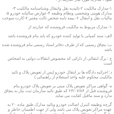
۱-مدارک مالکیت ۲-تائیدیه نقل وانتقال وشناسنامه مالکیت ۳-
مدارک هویتی وشخصی ونظام وظیفه ۴-عوارض سالیانه خودرو ۵-
مالیات نقل و انتقال ۶- بیمه نامه شخص ثالث معتبر ۷-کارت سوخت
۱- مدارک مربوط به مالکیت فروشنده که عبارتند از
الف: سند کمپانی یا تولید کننده خودرو که باید بنام فروشنده باشد
ب: بنچاق رسمی که از طرف دفاتر اسناد رسمی بنام فروشنده شده
باشد
ج : برگ انتقالی از دارائی که مخصوص انتقالات دولتی به اشخاص
است
د: اجرائیه دادگاه ها بر انتقال خودرو (پس از تعویض پلاک و تائید
مالکیت محکوم علیه واخذ استعلام از راهنمائی )
ه- گواهی مراکز تعویض پلاک مبنی بر تعویض پلاک خودرو بنام
فروشنده قبل از ۲۳/۰۷/۸۴ که طبق تائید سازمان ثبت نیاز به بنچاق
ندارد و سند ماقبل کفایت می نماید.
گرچه وظیفه کنترل اصالت خودرو وتائید مدارک طبق ماده ۲۰ به
عهده مراکز تعویض پلاک می باشد ولی از جهت اطمینان خاطر و