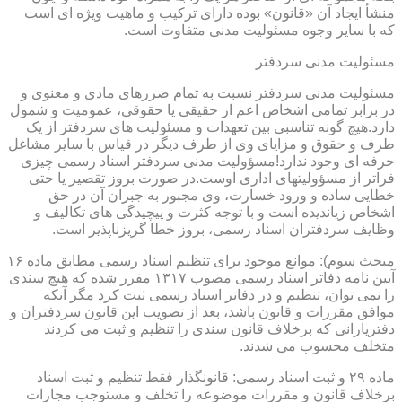
منشأ ایجاد آن «قانون» بوده دارای ترکیب و ماهیت ویژه ای است
که با سایر وجوه مسئولیت مدنی متفاوت است.
مسئولیت مدنی سردفتر
مسئولیت مدنی سردفتر نسبت به تمام ضررهای مادی و معنوی و
در برابر تمامی اشخاص اعم از حقیقی یا حقوقی، عمومیت و شمول
دارد.هیچ گونه تناسبی بین تعهدات و مسئولیت های سردفتر از یک
طرف و حقوق و مزایای وی از طرف دیگر در قیاس با سایر مشاغل
حرفه ای وجود ندارد!مسؤولیت مدنی سردفتر اسناد رسمی چیزی
فراتر از مسؤولیتهای اداری اوست.در صورت بروز تقصیر یا حتی
خطایی ساده و ورود خسارت، وی مجبور به جبران آن در حق
اشخاص زیاندیده است و با توجه کثرت و پیچیدگی های تکالیف و
وظایف سردفتران اسناد رسمی، بروز خطا گریزناپذیر است.
مبحث سوم): موانع موجود برای تنظیم اسناد رسمی مطابق ماده ۱۶
آیین نامه دفاتر اسناد رسمی مصوب ۱۳۱۷ مقرر شده که هیچ سندی
را نمی توان، تنظیم و در دفاتر اسناد رسمی ثبت کرد مگر آنکه
موافق مقررات و قانون باشد، بعد از تصویب این قانون سردفتران و
دفتریارانی که برخلاف قانون سندی را تنظیم و ثبت می کردند
متخلف محسوب می شدند.
ماده ۲۹ و ثبت اسناد رسمی: قانونگذار فقط تنظیم و ثبت اسناد
برخلاف قانون و مقررات موضوعه را تخلف و مستوجب مجازات