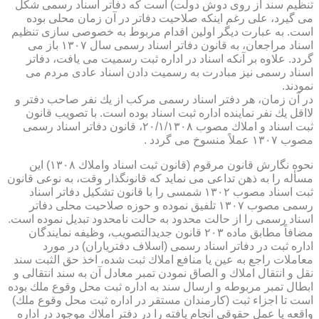
تنظیم سند از روی دوش دولت) است كه دفاتر اسناد رسمی شكل
می گیرد، علی رغم اینكه صلاحیت دفاتر در آن زمان محلی بوده
است. به عبارت دیگر اولین اقدام مربوط به خصوصی سازی تنظیم
اسناد مراجعان، به قانون دفاتر اسناد رسمی سال ۱۳۰۷ باز می
گردد. علاوه بر آنكه اسناد در اداره ثبت رسمیت می یافت، دفاتر
اسناد رسمی نیز مبادرت به رسمیت دادن اسناد عادی مردم می
نمودند.
در آن زمان، هر دفتر اسناد رسمی مركب از یك نفر صاحب دفتر و
لااقل یك نفر نماینده اداره ثبت اسناد بوده است. با تصویب قانون
ثبت اسناد و املاك مصوب ۲۰/۱/۱۳۰۸، قانون دفاتر اسناد رسمی
مصوب ۱۳۰۷ عملاً منسوخ می گردد .
نحوه نگارش قانون مرقوم (قانون ثبت اسناد واملاك ۱۳۰۸) این
مسأله را به ذهن تداعی می نماید كه قانونگذار وقت، به نوعی قانون
ثبت اسناد مصوب ۱۳۰۲ شمسی را با قانون تشكیل دفاتر اسناد
رسمی مصوب ۱۳۰۷ تلفیق نموده و حوزه صلاحیت محلی دفاتر
اسناد رسمی را از حالت محدود به حالت نامحدود تبدیل نموده است.
مضافاً مطابق ماده ۲۰۳ قانون جدیدالتصویب، وظیفه نمایندگان
اداره ثبت در دفاتر اسناد رسمی (اسلاف دفتریاران) در مورد
معاملات راجع به عین یا منافع املاك ثبت شده، اخذ حق الثبت سند
نقل و انتقال املاك و الصاق نمودن تمبر معادل آن به سند انتقالی و
ابطال تمبر مربوطه و ارسال سند به اداره ثبت محل وقوع ملك بوده
است تا اجزاء ثبت (كارمندان مستقر در اداره ثبت محل وقوع ملك)
واقعه یا عمل حقوقی انجام یافته را در دفتر املاك موجود در اداره