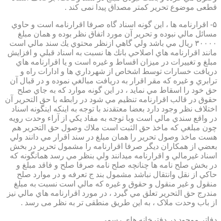
قطعی موضوع تحریر کمتر مصداق پیدا نمی کند .
۵- اقرارنامه ها ، اين گونه اسناد گاه صرفا اقرارنامه است و حاوي
مسائل مالي نبوده و تحرير آن مورد اتفاق نظر بوده و همان مبلغ
۳۰۰۰۰ ريال مي باشد ولي گاهي ازنظر محتوي يك سند مالي است
مانند اقرارنامه هاي اصلاحي بانك ها نسبت به اسناد قبلي و افزايش
مبلغ و تغييرات در ميزان اقساط و غيره است و يا اقرارنامه هاي
دريافت خسارات توسط اشخاص از شهرداري ها و ادارات راه و
ترابري و غيره كه مقر اقرار به دريافت مبالغي نموده و در قبال آن
حق خود را اسقاط مي نمايد ، در اين گونه موارد كه به جاي صلح
حقوق در قالب اقرارنامه تنظيم مي شود در رابطه با حق التحرير آن
اختلاف نظر وجود دارد بعضا معتقدند با توجه به اينكه اينگونه اسناد
در واقع سندي مالي است وبا توجه به مفاد يكي از آراء وحدت رويه
چون مبلغي كه ماخذ حق الثبت است ملاك وصول حق التحرير هم
هست ماخذ وصول تحرير را همان مبلغ در سند اقرار مي دانند ولي
بعضي از همكاران ديگر صرفا اقرارنامه را مشمول تحرير در بخش
اسناد غيرمالي و اقرارنامه ميدانند ولي بنظر مي رسد همانگونه كه
در بخش صلح نامه ها چنانچه صلح نامه صرفا صلح و فاقد مبلغ و
حاكي از نقل وانتقال نباشد مشمول بند ج تعرفه و در موارد صلح
منقول و غير منقول و حقوق و غيره كه مالي است نسبت به مبلغ
مندرج حق التحرير تعلق مي گيرد ، در مورد اقرارنامه هاي مالي نيز
از باب وحدت ملاک ، به این طریق منطقی تر به نظر می رسد .
دفاتر موجود در دفترخانه های رسمی