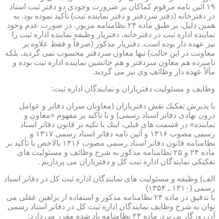
۱۹ آئین نامه مرقوم كماكان بر ضرورت وجودی دو دفتر ثبت اسناد
در دفترخانه (دفتر سردفتر و دفتر نماینده ثبت) تأكید نموده بود. به
همین دلیل، بر طبق ماده ۲۴ نظامنامه مزبور، در صورت عدم وجود
نماینده اداره ثبت در دفترخانه، دفتریار وظیفه نماینده اداره ثبت را
نیز عهده دار بوده است. دفتریار مذكور (صرفاً و فقط علاوه بر
معاونت در این حالت) تنها معاون سردفتر محسوب نمی گردید، بلكه
نامبرده هم معاون سردفتر و هم جانشین نماینده اداره ثبت بوده و
مآلاً عهده دار وظائف وی نیز می گردید.
وظایف و مسئولیت دفتریاران و نمایندگان اداره ثبت:
با پذیرش تفكیك نقش دفتریاران (معاونان سران دفاتر و عوامل
درون نهادی دفاتر اسناد رسمی) و با تأكید بر مفهوم «معاون و
نماینده» در قسمت های قبلی، اینك با تكیه بر قانون دفاتر اسناد
رسمی مصوب ۱۳۱۶ و آئین نامه دفاتر اسناد رسمی ۱۳۱۷ و
نظامنامه قانون دفاتر اسناد رسمی مصوب ۱۳۱۶ بالاخص با تأكید بر
ماده ۲۴ و ۲۵ نظامنامه مذكور به شرح وظائف و مسئولیت های
تفكیكی نمایندگان اداره ثبت كل و دفتریاران می پردازیم .
الف) وظیفه و مسئولیت های نمایندگان اداره ثبت كل در دفاتر اسناد
رسمی (۱۳۱۰ ـ ۱۳۵۴)
با تدقیق در ماده ۲۴ نظامنامه مذكور و استفاده از براهین عقلی می
توان به شرح وظایف نمایندگان اداره ثبت كل در دفاتر اسناد رسمی
آن روزگار پی برد. ماده ۲۴ نظامنامه یاد شده مقرر می دارد: