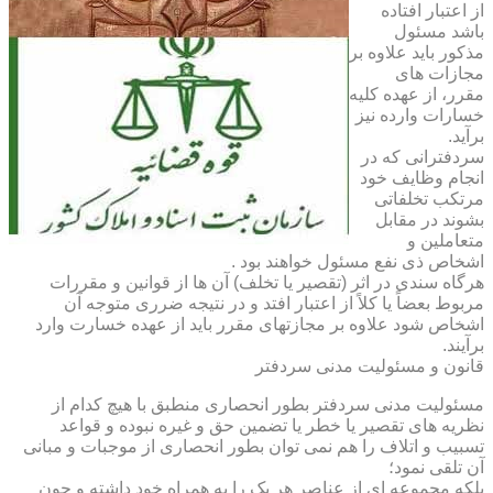
از اعتبار افتاده
باشد مسئول
مذکور باید علاوه بر
مجازات های
مقرر، از عهده کلیه
خسارات وارده نیز
برآید.
سردفترانی که در
انجام وظایف خود
مرتکب تخلفاتی
بشوند در مقابل
متعاملین و
اشخاص ذی نفع مسئول خواهند بود .
هرگاه سندی در اثر (تقصیر یا تخلف) آن ها از قوانین و مقررات
مربوط بعضاً یا کلاً از اعتبار افتد و در نتیجه ضرری متوجه آن
اشخاص شود علاوه بر مجازتهای مقرر باید از عهده خسارت وارد
برآیند.
قانون و مسئولیت مدنی سردفتر
مسئولیت مدنی سردفتر بطور انحصاری منطبق با هیچ کدام از
نظریه های تقصیر یا خطر یا تضمین حق و غیره نبوده و قواعد
تسبیب و اتلاف را هم نمی توان بطور انحصاری از موجبات و مبانی
آن تلقی نمود؛
بلکه مجموعه ای از عناصر هر یک را به همراه خود داشته و چون