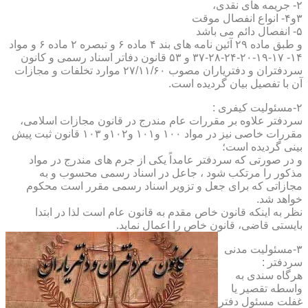
۲- جریمه های نقدی،
۳و۴- انواع انفصال موقت
۵- انفصال دائم می باشد
و طبق ماده ۲۹ آئین نامه های بند ۴ ماده ۶ و تبصره ۲ ماده ۶ و مواد
۱۴- ۱۷-۱۹-۲۰-۲۴-۲۸-۳۷ و ۵۳ قانون دفاتر اسناد رسمی و کانون
سردفتران و دفتریاران مصوب ۲۷/۱۱/۶۰ موارد تخلفات و مجازات
آن با تفصیل بیان گردیده است.
۲-مسئولیت کیفری :
سردفتر علاوه بر مقررات عام مندرج در قانون مجازات اسلامی،
مقررات خاصی نیز در مواد ۱۰۰ و۱۰۱ و۱۰۲و ۱۰۳ قانون ثبت پیش
بینی گردیده است؛
و در صورتی که سردفتر عامداً یکی از جرم های مندرج در مواد
مذکور را مرتکب شود ، جاعل در اسناد رسمی محسوب و به
مجازاتی که برای جعل و تزویر اسناد رسمی مقرر است محکوم
خواهد شد.
نظر به اینکه قانون خاص مقدم به قانون عام است لذا در ابتدا
بایستی قاضی، قانون خاص را اعمال نماید.
۳-مسئولیت مدنی
سردفتر :
هرگاه سندی به
واسطه تقصیر یا
غفلت مسئول دفتر