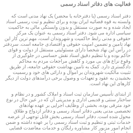
فعالیت های دفاتر اسناد رسمی
دفتر اسناد رسمی (یا دفترخانه یا محضر) یک نهاد مدنی است که
وابسته به قوه قضائیه ایران بوده و برای تنظیم و ثبت رسمی اسناد
ایجاد شده و به صورت مستقل و بدون وابستگی مالی به حاکمیت
سیاسی اداره می شود. دفتر اسناد رسمی به عنوان یک مرکز
حقوقی و مدنی رابط حاکمیت و شهروندان است، مهم ترین کار این
نهاد تامین و تضمین امنیت حقوقی و اقتصادی جامعه است. سردفتر
در رأس این نهاد شخصاً دارای مسئولیتی مستقل از دولت و قوای
حاکم بوده و با تنظیم دقیق اسناد نقش حساسی در جلوگیری از
وقوع نزاع های بی مورد و کاهش مراجعات مردم به محاکم
دادگستری دارد. کمک به تامین بهداشت حقوقی جامعه، از طریق
تثبیت مالکیت شهروندان بر اموال و دارائی های خود و رسمیت
بخشیدن به عقود و تعهدات و وصول برخی درآمدهای دولت از دیگر
کارهای این نهاد است.
از ابتدای تأسیس سازمان ثبت اسناد و املاک کشور و در نظام و
ساختار سنتی و قدیمی اداری و مدیریتی آن که در عین حال در نوع
خود مترقی بوده، بخشی از وظایف اجرایی بر عهده نهادهای
تخصصی مدنی یعنی دفاتر اسناد رسمی و دفاتر ازدواج و طلاق
محول شده است. دفاتر اسناد رسمی بخش قابل توجهی از عرضه
خدمات ثبتی و تنظیم و ثبت اسناد رسمی را بر عهده داشته و ضمن
انجام امور مزبور کار مشاوره رایگان و خدمات معاضدت قضایی