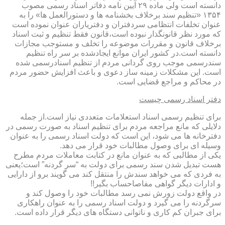
دانسته است ولی ماده ۲۹ آیین نامه دفاتر اسناد رسمی مصوب
۱۳۵۴ «تنظیم سند برخلاف بخشنامه ها و دستورالعمل ها» را به
عنوان تخلفات انتظامی سردفتران و دفتریاران عنوان نموده است
که مورد نظر قانونگذار نبوده است،قانون فقط تنظیم و ثبت اسناد
برخلاف قانون و مقررات موضوعه را تخلف و مستوجب مجازات
دانسته است.در کشور ایران موانع ایجادشده بر سر راه تنظیم
سندرسمی موجب روی گردانی مردم از تنظیم اسنادرسمی شده
است. این مشکلات زمینه ساز دعوی و باعث افزایش حضور مردم
در محاکم و مراجع قضایی است.
دفتر اسناد رسمی چیست
برای تنظیم رسمی اسناد استعلامات متعددی نیاز است.از جمله
دلایلی که مانع مراجعه مردم برای تنظیم اسناد به صورت رسمی در
دفترخانه ها می شود، این است که دولت اسناد رسمی را به عنوان
وسیله ای برای وصول مطالبات خود قرار می دهد.
یکی از مطالبی که به عنوان مانع در کتابت معاملات مردم مطرح
هست تبدیل شدن سند رسمی برای دولت به “سر گردنه” است؛یعنی
به فردی که می خواهد سندش را منتقل کند می گویند برو از دارایی
و ادارات دیگر گواهی مفاصاحساب بگیر!!
در واقع دولت زورش نمی رسد مطالبات خود را وصول کند و
سرگردنه را می گیرد و دولت اسناد رسمی را به عنوان راهکاری
برای جبران کم کاری و ناتوانی دستگاه های دیگر قرار داده است.