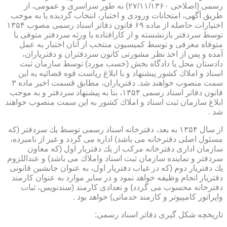
رسمی (اصلاحی ۲۷/۱۱/۱۳۶۰) به طور سراسری و عمومی، از
طریق آگهی، امتحانات ورودی و اختبار، انتخاب گردیده یا به موجب
اختیارات حاصله از ماده ۶۹ قانون دفاتر اسناد رسمی مصوب ۱۳۵۴
توسط سردفتر بازنشسته و از كارافتاده یا ورثه سردفتر متوفی یا
متوفاه معرفی و توسط كمیسیون منتخب از آنان اختبار به عمل
آمده و پس از اخذ نظر مشورتی كانون سردفتران و دفتریاران،
دادستان محل یا دادگاه بخش (حسب مورد) توسط سازمان ثبت
اسناد و املاك كشور پیشنهاد و با ابلاغ ریاست قوه قضائیه به این
سمت منصوب خواهند شد. دفتریاران، مطابق قسمت اخیر ماده ۳
قانون دفاتر اسناد رسمی ۱۳۵۴، بنا به پیشنهاد سردفتر و به موجب
ابلاغ سازمان ثبت اسناد و املاك كشور به این سمت منصوب خواهند
شد .
از سال ۱۳۵۴ به بعد، دفترخانه اسناد رسمی توسط یك سردفتر (كه
مسئول اصلی دفترخانه می باشد) اداره می گردد و غیر از نامبرده،
سازمان اداری دفترخانه مركب از یك دفتریار اول (كه معاون
سردفتر و نماینده سازمان ثبت اسناد واملاك می باشد) و عنداللزوم
یك دفتریار دوم (كه در غیاب دفتریار اول، به عنوان جانشین قانونی
دفتریار انجام وظیفه خواهد نمود و در سایر موارد به عنوان كارمند
دفترخانه محسوب می گردد) و تعدادی كارمند (سندنویس، ثبات
واپراتور كامپیوتر و كارمند خدماتی) خواهد بود .
تاریخچه شكل گیری دفاتر اسناد رسمی: