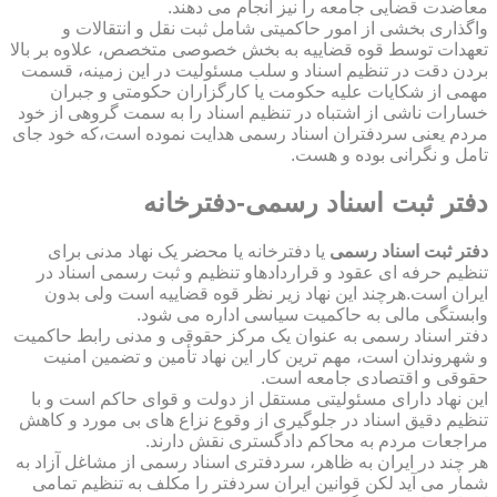
معاضدت قضایی جامعه را نیز انجام می دهند.
واگذاری بخشی از امور حاکمیتی شامل ثبت نقل و انتقالات و
تعهدات توسط قوه قضاییه به بخش خصوصی متخصص، علاوه بر بالا
بردن دقت در تنظیم اسناد و سلب مسئولیت در این زمینه، قسمت
مهمی از شکایات علیه حکومت یا کارگزاران حکومتی و جبران
خسارات ناشی از اشتباه در تنظیم اسناد را به سمت گروهی از خود
مردم یعنی سردفتران اسناد رسمی هدایت نموده است،که خود جای
تامل و نگرانی بوده و هست.
دفتر ثبت اسناد رسمی-دفترخانه
دفتر ثبت اسناد رسمی
یا دفترخانه یا محضر یک نهاد مدنی برای
تنظیم حرفه ای عقود و قراردادهاو تنظیم و ثبت رسمی اسناد در
ایران است.هرچند این نهاد زیر نظر قوه قضاییه است ولی بدون
وابستگی مالی به حاکمیت سیاسی اداره می شود.
دفتر اسناد رسمی به عنوان یک مرکز حقوقی و مدنی رابط حاکمیت
و شهروندان است، مهم ترین کار این نهاد تأمین و تضمین امنیت
حقوقی و اقتصادی جامعه است.
این نهاد دارای مسئولیتی مستقل از دولت و قوای حاکم است و با
تنظیم دقیق اسناد در جلوگیری از وقوع نزاع های بی مورد و کاهش
مراجعات مردم به محاکم دادگستری نقش دارند.
هر چند در ایران به ظاهر، سردفتری اسناد رسمی از مشاغل آزاد به
شمار می آید لکن قوانین ایران سردفتر را مکلف به تنظیم تمامی