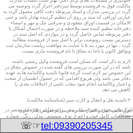
جلوگیری از مشکلات بعدی برای دفتر، بهتر است انتساب مدارک
مالکیت فوق به فروشنده توسط سردفتر احراز گردد وتوصیه می
گردد در بررسی مدارک و اسناد مربوطه دقت کافی معمول گردد به
عبارتی اوراقی که سند بر روی آن تنظیم گردیده بهادار باشد و حتی
الامکان در قسمت اوراق مفقودی و سرقتی چک و مهر و امضاء
دفترخانه تنظیم کننده سند ملاحظه و در صورت احتمال اشکال با
دفتر مربوطه تماس حاصل گردد و در مواردی که اصل سند در
دسترس نیست رونوشت برابر با اصل سند از فروشنده مطالبه
گردد ، تنها در مورد بند ۵ با عنایت به موافقت ریاست سازمان ثبت
وتوافق کانون با ناجا به بنچاق با نام فروشنده نیازی نیست .
لازم به ذکر است که ممکن است فروشنده وکیل رسمی داشته
باشد که در این صورت بررسی های گفته شده در خصوص بنچاق در
این خصوص نیز لازم است گرچه قانونا تائیدیه وکالتنامه ها به عهده
دفاتر نمی باشد ولی هرنوع اقدامی که در حصول اطمینان از صحت
و اعتبار وکالتنامه انجام شود تبعات ناشی از اختلافات بعدی را
کاهش می دهد.
۲-تائیدیه نقل و انتقال و کارت سبز (شناسنامه مالکیت)
تلفن تماس فوری
دفتر اسناد رسمی در سعدآباد, دفترخانه,محضر در
برگ تائیدیه نقل و انتقال صادره از مراکز تعویض پلاک حاوی
سعدآباد
مشخصات کامل خودرو اعم از نوع ، سیستم ، مدل ، رنگ ، شماره
موتور و شاسی ، تیپ و بخصوس شماره شناسه خودرو ( VIN ) در
☞☏
tel:09390205345
صدر صفحه و مشخصات فروشنده و خریدار اعم از مشخصات
سجلی و شماره ملی و کدپستی و آدرس و شماره انتظامی