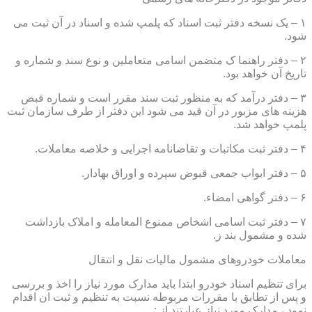
۱ – یک نسخه دفتر ثبت اسناد که پلمپ شده و اسناد در آن ثبت می
شود.
۲ – دفتر راهنما ک متضمن اسامی متعاملین و نوع سند و شماره و
تاریخ آن خواهد بود.
۳ – دفتر درآمد که به منظور ثبت سند مقرر است و شماره قبض
هزینه های مزبور در آن قید می شود این دفتر از طرف سازمان ثبت
پلمپ خواهد شد.
۴ – دفتر ثبت مکاتبات و تقاضانامه اجرایی و خلاصه معاملات.
۵ – دفتر ابواب جمعی قبوض سپرده و اوراق بهادار.
۶ – دفتر گواهی امضاء.
۷ – دفتر ثبت اسامی اشخاص ممنوع المعامله و املاک بازداشت
شده و مشمول بند ز.
معاملات خودروهای مشمول مالیات نقل و انتقال
برای تنظیم اسناد خودرو ابتدا باید مدارک مورد نیاز را اخذ و بررسی
و پس از تطابق با مقررات مربوطه نسبت به تنظیم و ثبت ان اقدام
نمود ، مدارک مورد نیاز عبارتند از :