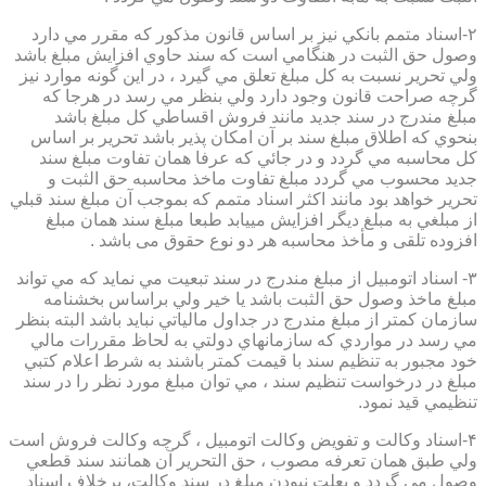
۲-اسناد متمم بانكي نيز بر اساس قانون مذكور كه مقرر مي دارد
وصول حق الثبت در هنگامي است كه سند حاوي افزايش مبلغ باشد
ولي تحرير نسبت به كل مبلغ تعلق مي گيرد ، در اين گونه موارد نيز
گرچه صراحت قانون وجود دارد ولي بنظر مي رسد در هرجا كه
مبلغ مندرج در سند جديد مانند فروش اقساطي كل مبلغ باشد
بنحوي كه اطلاق مبلغ سند بر آن امكان پذير باشد تحرير بر اساس
كل محاسبه مي گردد و در جائي كه عرفا همان تفاوت مبلغ سند
جديد محسوب مي گردد مبلغ تفاوت ماخذ محاسبه حق الثبت و
تحرير خواهد بود مانند اكثر اسناد متمم كه بموجب آن مبلغ سند قبلي
از مبلغي به مبلغ ديگر افزايش مييابد طبعا مبلغ سند همان مبلغ
افزوده تلقی و مأخذ محاسبه هر دو نوع حقوق می باشد .
۳- اسناد اتومبيل از مبلغ مندرج در سند تبعيت مي نمايد كه مي تواند
مبلغ ماخذ وصول حق الثبت باشد يا خير ولي براساس بخشنامه
سازمان كمتر از مبلغ مندرج در جداول مالياتي نبايد باشد البته بنظر
مي رسد در مواردي كه سازمانهاي دولتي به لحاظ مقررات مالي
خود مجبور به تنظيم سند با قيمت كمتر باشند به شرط اعلام كتبي
مبلغ در درخواست تنظيم سند ، مي توان مبلغ مورد نظر را در سند
تنظيمي قيد نمود.
۴-اسناد وكالت و تفويض وكالت اتومبيل ، گرچه وكالت فروش است
ولي طبق همان تعرفه مصوب ، حق التحرير آن همانند سند قطعي
وصول مي گردد و بعلت نبودن مبلغ در سند وكالت، برخلاف اسناد