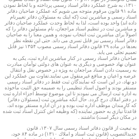
۱۳۱۰، به شرح عملكرد دفاتر اسناد رسمی پرداخته و با لحاظ نمودن
ماده ۹۱ قانون مرقوم متوجه می شویم كه عملكرد صاحبان دفاتر
اسناد رسمی و مباشرین ثبت (كه اینك به مسئولان دفاتر تغییرنام
داده اند) واحد بوده است، لذا به لحاظ وحدت عملكرد صاحبان دفاتر
و مباشرین ثبت در تنظیم اسناد مراجعان، نام مسئولین دفاتر را كه
اصولاً برای مباشرین ثبت انتخاب نموده، و همین معنا را به صاحبان
دفاتر اسناد رسمی نیز قابل تسری می داند. حتی این نقطه نظر
بعدها در ماده ۲۹ قانون دفاتر اسناد رسمی مصوب ۱۳۵۴ نیز قابل
تعمیم تجلی می یابد.
صاحبان دفاتر اسناد رسمی در كنار مباشرین اداره ثبت، یكی به
عنوان نهاد خصوصی و دیگری به عنوان های دولتی توأمان مبادرت
به رسمیت دادن اسناد مراجعان به ویژه در خصوص نقل و انتقال
عرصه و اعیان و منافع غیرمنقول می نمایند.تفاوت بین عملكرد این
دو نهاد، در این است كه نمایندگان ثبت فقط در دفاتر اسناد رسمی
مستقر بودند و اصول اسناد تنظیمی را به ضمیمه حق الثبت مأخوذه
به اداره ثبت ارسال می نمودند تا این موضوع توسط اجزاء اداره ثبت
در دفتر املاك درج گردد. حال آنكه مباشرین ثبت (مسئولان دفاتر)
كه كارمندان موظف اداره ثبت بوده و در آن اداره مستقر بوده اند،
قاعدتاً نیازی به حضور نماینده (كه وظیفه اش كنترل اسناد ثبت شده
در مكان دیگر است) نداشتند .
به تبعیت از قانون دفاتر اسناد رسمی سال ۱۳۰۷، قانون
جدیدالتصویب (قانون ثبت اسناد و املاك ۱۳۱۰) در ماده ۸۴ خود،