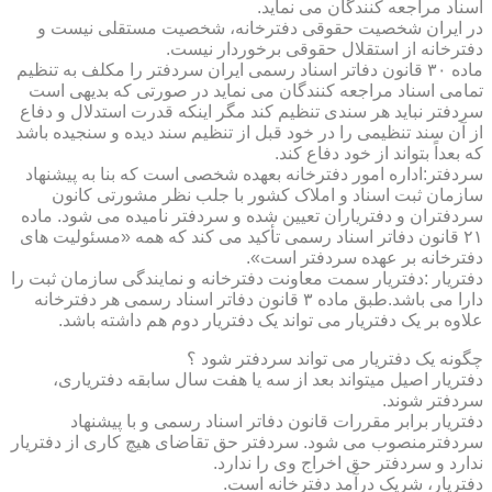
اسناد مراجعه کنندگان می نماید.
در ایران شخصیت حقوقی دفترخانه، شخصیت مستقلی نیست و
دفترخانه از استقلال حقوقی برخوردار نیست.
ماده ۳۰ قانون دفاتر اسناد رسمی ایران سردفتر را مکلف به تنظیم
تمامی اسناد مراجعه کنندگان می نماید در صورتی که بدیهی است
سردفتر نباید هر سندی تنظیم کند مگر اینکه قدرت استدلال و دفاع
از آن سند تنظیمی را در خود قبل از تنظیم سند دیده و سنجیده باشد
که بعداً بتواند از خود دفاع کند.
سردفتر:اداره امور دفترخانه بعهده شخصی است که بنا به پیشنهاد
سازمان ثبت اسناد و املاک کشور با جلب نظر مشورتی کانون
سردفتران و دفتریاران تعیین شده و سردفتر نامیده می شود. ماده
۲۱ قانون دفاتر اسناد رسمی تأکید می کند که همه «مسئولیت های
دفترخانه بر عهده سردفتر است».
دفتریار :دفتریار سمت معاونت دفترخانه و نمایندگی سازمان ثبت را
دارا می باشد.طبق ماده ۳ قانون دفاتر اسناد رسمی هر دفترخانه
علاوه بر یک دفتریار می تواند یک دفتریار دوم هم داشته باشد.
چگونه یک دفتریار می تواند سردفتر شود ؟
دفتریار اصیل میتواند بعد از سه یا هفت سال سابقه دفتریاری،
سردفتر شوند.
دفتریار برابر مقررات قانون دفاتر اسناد رسمی و با پیشنهاد
سردفترمنصوب می شود. سردفتر حق تقاضای هیچ کاری از دفتریار
ندارد و سردفتر حق اخراج وی را ندارد.
دفتریار، شریک درآمد دفترخانه است.