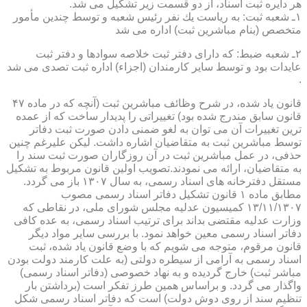
هر دایره ثبت اسناد، از دو قسمت زیر تشكیل می شد.
۱ـ شعبه ثبت: به ریاست یك نفر رئیس شعبه و توسط چندین مأمور
متخصص (بنام مباشرین ثبت) اداره می شد
۲ـ شعبه ضبط: كه دارای دفتر ثبت خلاصه سوادها و دفتر ثبت
عایدات بود و توسط سایر كارمندان (اجزاء) اداره ثبت تصدی می شد
.
قانون یاد شده، در شرح وظائف مباشرین ثبت (آنچه كه در ماده ۴۷
قانون سابق مندرج شده بود) تغییراتی را پدیدار ساخت كه از عمده
ترین تغییرات آن می توان به لغو ضمنی دادن صورت ثبت دفاتر
توسط مباشرین ثبت به متقاضیان اشاره داشت. لیكن علیرغم چنین
حذفی، در عمل مباشرین ثبت در آن روزگاران صورت ثبت سند را
به متقاضیان، ارائه می نمودند.تصویب اولین قانون مربوط به تشكیل
مستقل دفترخانه های اسناد رسمی، به سال ۱۳۰۷ باز می گردد.
مطابق ماده ۱ قانون تشكیل دفاتر اسناد رسمی مصوب
۱۳/۱۱/۱۳۰۷ كمیسیون عدلیه مجلس شورای ملی، در نقاطی كه
وزارت عدلیه مقتضی بداند برای ترتیب اسناد رسمی، به عده كافی
دفاتر اسناد رسمی معین خواهد نمود. با بررسی سایر مواد دیگر
قانون مرقوم، متوجه می شویم كه با وضع قانون یاد شده، ثبت
اسناد رسمی به آرامی از سیطره دولتی (به علت كارمند دولت بودن
مباشر ثبت) خارج گردیده و به نهاد خصوصی (دفاتر اسناد رسمی)
واگذار می گردد. و براساس همین طرز تفكر است (برداشتن بار
تنظیم سند از روی دوش دولت) است كه دفاتر اسناد رسمی شكل