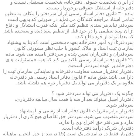
در ایران شخصیت حقوقی دفترخانه، شخصیت مستقلی نیست و
دفترخانه از استقلال حقوقی برخوردار نیست.
ماده ۳۰ قانون دفاتر اسناد رسمی ایران سردفتر را مکلف به تنظیم
تمامی اسناد مراجعه کنندگان می نماید در صورتی که بدیهی است
سردفتر نباید هر سندی تنظیم کند مگر اینکه قدرت استدلال و دفاع
از آن سند تنظیمی را در خود قبل از تنظیم سند دیده و سنجیده باشد
که بعداً بتواند از خود دفاع کند.
سردفتر:اداره امور دفترخانه بعهده شخصی است که بنا به پیشنهاد
سازمان ثبت اسناد و املاک کشور با جلب نظر مشورتی کانون
سردفتران و دفتریاران تعیین شده و سردفتر نامیده می شود. ماده
۲۱ قانون دفاتر اسناد رسمی تأکید می کند که همه «مسئولیت های
دفترخانه بر عهده سردفتر است».
دفتریار :دفتریار سمت معاونت دفترخانه و نمایندگی سازمان ثبت را
دارا می باشد.طبق ماده ۳ قانون دفاتر اسناد رسمی هر دفترخانه
علاوه بر یک دفتریار می تواند یک دفتریار دوم هم داشته باشد.
چگونه یک دفتریار می تواند سردفتر شود ؟
دفتریار اصیل میتواند بعد از سه یا هفت سال سابقه دفتریاری،
سردفتر شوند.
دفتریار برابر مقررات قانون دفاتر اسناد رسمی و با پیشنهاد
سردفترمنصوب می شود. سردفتر حق تقاضای هیچ کاری از دفتریار
ندارد و سردفتر حق اخراج وی را ندارد.
دفتریار، شریک درآمد دفترخانه است.
دفتریار فقط در درآمد شریک است (15 درصد از حق التحریر ماهیانه