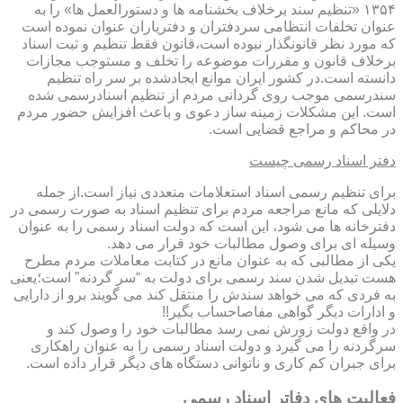
۱۳۵۴ «تنظیم سند برخلاف بخشنامه ها و دستورالعمل ها» را به
عنوان تخلفات انتظامی سردفتران و دفتریاران عنوان نموده است
که مورد نظر قانونگذار نبوده است،قانون فقط تنظیم و ثبت اسناد
برخلاف قانون و مقررات موضوعه را تخلف و مستوجب مجازات
دانسته است.در کشور ایران موانع ایجادشده بر سر راه تنظیم
سندرسمی موجب روی گردانی مردم از تنظیم اسنادرسمی شده
است. این مشکلات زمینه ساز دعوی و باعث افزایش حضور مردم
در محاکم و مراجع قضایی است.
دفتر اسناد رسمی چیست
برای تنظیم رسمی اسناد استعلامات متعددی نیاز است.از جمله
دلایلی که مانع مراجعه مردم برای تنظیم اسناد به صورت رسمی در
دفترخانه ها می شود، این است که دولت اسناد رسمی را به عنوان
وسیله ای برای وصول مطالبات خود قرار می دهد.
یکی از مطالبی که به عنوان مانع در کتابت معاملات مردم مطرح
هست تبدیل شدن سند رسمی برای دولت به “سر گردنه” است؛یعنی
به فردی که می خواهد سندش را منتقل کند می گویند برو از دارایی
و ادارات دیگر گواهی مفاصاحساب بگیر!!
در واقع دولت زورش نمی رسد مطالبات خود را وصول کند و
سرگردنه را می گیرد و دولت اسناد رسمی را به عنوان راهکاری
برای جبران کم کاری و ناتوانی دستگاه های دیگر قرار داده است.
فعالیت های دفاتر اسناد رسمی