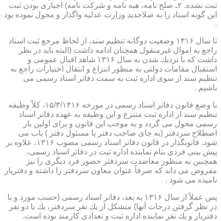
ثبت نشده. ۲ـ صلح نامه، هبه نامه و شركت نامه) اجباری بودن ثبت
این گونه اسناد را به صلاحدید وزارت عدلیه واگذار و محول نموده بود
.
تا سال ۱۳۱۶ وضعیت دوگانه تنظیم سند، از لحاظ مرجع ثبت اسناد
راجع به اموال غیرمنقول همچنان ادامه داشت (البته باید در نظر
داشت كه با نزدیك شدن به سال ۱۳۱۶ شاهد اقبال عمومی و
استقبال مقامات دولتی به منظور انتزاع و انتقال اختیارات راجع به
تنظیم سند از سوی اداره ثبت به سمت دفاتر اسناد رسمی می
باشیم .
با وضع قانون دفاتر اسناد رسمی در مورخه ۱۵/۳/۱۳۱۶، كلاً وظیفه
تنظیم سند از اداره ثبت منتزع و این وظیفه به عهده دفاتر اسناد
رسمی محول می گردد و به موجب این قانون و برای اولین بار
اصطلاح سردفتر (به جای صاحب دفتر یا مسئول دفتر ) باب می
شود. قانونگذار در قانون دفاتر اسناد رسمی مصوب ۱۳۱۶، علاوه بر
پیش بینی فردی بنام نماینده اداره ثبت در دفاتر اسناد رسمی،
همچنین به منظور معاضدت سردفتر حضور فرد دیگری را نیز
مفروض می داند كه صرفاً عنوان معاون سردفتر را داشته و دفتریار
نامیده می شود .
پس عملاً از سال ۱۳۱۶ به بعد، دفاتر اسناد رسمی (حسب مورد و با
در نظر گرفتن درجات آنها) متشكل از یك نفر سردفتر، یك یا دو نفر
دفتریار و یك نفر نماینده اداره ثبت و تعدادی كارمند بوده است.