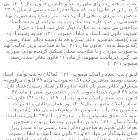
تصویب مجلس شورای ملی رسیده و جانشین قانون سال ۱۳۰۸ می
گردد و این در حالی است كه عملاً دفاتر اسناد رسمی از سال ۱۳۰۷
به صورت موردی و محلی از اداره ثبت منتزع شده و به صورت نهاد
خصوصی در كنار اداره ثبت مبادرت و به موازات آن به ثبت اسناد
مراجعان می نمودند. به عبارت دیگر عمل ثبت اسناد تا قبل از
تصویب قانون ثبت اسناد و املاك مصوب ۱۳۱۰، هم به وسیله اداره
ثبت (توسط مباشرین دفتر ثبت) و هم به وسیله دفاتر اسناد رسمی
(كه توسط ماده ۱ قانون سال ۱۳۰۷ بنا به صلاحدید وزیر عدلیه، آنهم
به صورت موردی و با صلاحیت محلی تشكیل گردیده بودند) صورت
می گیرد. (برداشت مفهومی از ماده ۱۱ قانون دفاتر اسناد رسمی
مصوب ۱۳۰۷ )
قانون ثبت اسناد و املاك مصوب ۱۳۱۰، كماكان به ثبت توأمان اسناد
رسمی توسط مباشرین ثبت (كه به موجب ماده ۴۹ قانون مرقوم به
مسئولین دفاتر تغییر نام یافته اند) و دفاتر اسناد رسمی اعتقاد دارد.
ماده ۴۹ قانون جدیدالتصویب كه در حقیقت برداشتی از ماده ۴۷
قانون ثبت اسناد و املاك مصوب سال ۱۲۹۰ و ماده ۱۴۲ قانون ثبت
اسناد و املاك مصوب سال ۱۳۰۸ بود، همان وظایف و اختیارات
مباشرین ثبت را به مسئولین دفاتر هم تعمیم می دهد. (باید توجه
نمود كه معنای مسئولین دفاتر، مندرج در ماده ۴۹ قانون ثبت اسناد
واملاك سال ۱۳۱۰، بدواً بر مباشرین ثبت صادق بوده و همچنین
بعدها قابل تعمیم به صاحبان دفاتر اسناد رسمی بوده است) زیرا
همان قانونگذار در مواد ۸۱ و ۹۱ قانون ثبت اسناد و املاك مصوب
۱۳۱۰، به شرح عملكرد دفاتر اسناد رسمی پرداخته و با لحاظ نمودن