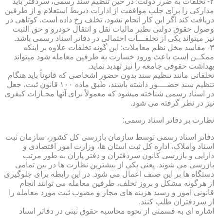
۲- تخلفات به ضرر دولت: در حین تنظیم سند رسمی، سردفتر باید
مدارکی را برای جلب موافقت از ادارات ذیربط استعلام و از طرفین
دریافت کند اگر این کار انجام نشود، تخلف رخ داده است. کوتاهی در
وصول حقوق دولتی نظیر مالیات نقل و انتقال خودرو و حق الثبت
نیز میتواند یکی از تخلفـــات احتمالی در دفاتر اسناد رسمی باشد.
۳- مفاسد مخل نظم معاملات: این گونه تخلفات علاوه بر اینکه
ممکــن است باعث ورود خسارت به طرفین معامله شود میتواند
بهداشت حقوقی جامعه را نیز تهدید نماید.
تخلفاتی مانند تنظیم سند بدون حضور اشخاصی که قانوناً باید هنگام
تنظیم سند حضــــور داشته باشند، طبق ماده ۱۰۰ قانون ثبت، جعل
در اسناد رسمی شناخته میشود که معمولاً برای آنها مجـازات کیفری
نیز در نظر گرفته می شود.
نظارت بر دفاتر اسناد رسمی:
دفاتر اسناد رسمی توسط سازمان بازرسی کل کشور، سازمان ثبت
اسناد واملاک، اداره کل ثبت استان ها، وزارت امور اقتصادی و
دارایی و بازرسی کانون سردفتران و دفتر یاران به طور مرتب
بازرسی می شوند. یعنی یکی از بیشترین نظارت ها در بین تمامی
دستگاه ها بر این صنف اعمال می شود. در این رابطه برای جلوگیری
از هرگونه مشکل و بروز تخلف، طرفین معامله می توانند انجام
قانونی امور و رسید هزینه های مجاز و مصوب ثبت مورد معامله را
از سردفتران طلب کنند.
اشاره ای به قسمتی از نحوه محاسبه حقوق ثبتی در دفاتر اسناد