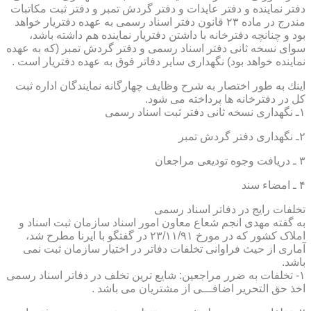
دفتر نماینده و دفتر عایدات و دفتر گردش تمبر و دفتر ثبت مكاتبات
مندرج در ماده ۲۳ قانون دفتر اسناد رسمی به عهده دفتریار خواهد
بود و چنانچه دفترخانه با داشتن دفتریار نماینده هم داشته باشد،
سوای نسخه ثانی دفتر اسناد رسمی و دفتر گردش تمبر (كه به عهده
نماینده خواهد بود) نگهداری سایر دفاتر فوق به عهده دفتریار است .
اینك به طور اختصار به شرح وظایف چهارگانه نمایندگان اداره ثبت
كل در دفترخانه ها پرداخته می شود.
۱ـ نگهداری نسخه ثانی دفتر ثبت اسناد رسمی
۲ـ نگهداری دفتر گردش تمبر
۳ ـ دریافت وجوه تودیعی مراجعان
۴ ـ امضاء سند
تخلفات رایج در دفاتر اسناد رسمی
به گفته مهدی انجم شعاع معاون امور اسناد سازمان ثبت اسناد و
املاک کشور که در مورخ ۲۳/۱۱/۹۱ در گفتگو با ایرنا مطرح شد،
آماری از حیث فراوانی تخلفات دفاتر در اختیار سازمان ثبت نمی
باشد.
۱- تخلفات به ضرر مراجعین: شایع ترین تخلف در دفاتر اسناد رسمی
اخذ حق التحریر اضافـــی از مشتریان می باشد .