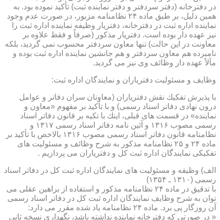
در دفترخانه (دفتر سردفتر و دفتر نماینده ثبت) تأكید نموده بود. به
همین دلیل، بر طبق ماده ۲۴ نظامنامه مزبور، در صورت عدم وجود
نماینده اداره ثبت در دفترخانه، دفتریار وظیفه نماینده اداره ثبت را
نیز عهده دار بوده است. دفتریار مذكور (صرفاً و فقط علاوه بر
معاونت در این حالت) تنها معاون سردفتر محسوب نمی گردید، بلكه
نامبرده هم معاون سردفتر و هم جانشین نماینده اداره ثبت بوده و
مآلاً عهده دار وظائف وی نیز می گردید.
وظایف و مسئولیت دفتریاران و نمایندگان اداره ثبت:
با پذیرش تفكیك نقش دفتریاران (معاونان سران دفاتر و عوامل
درون نهادی دفاتر اسناد رسمی) و با تأكید بر مفهوم «معاون و
نماینده» در قسمت های قبلی، اینك با تكیه بر قانون دفاتر اسناد
رسمی مصوب ۱۳۱۶ و آئین نامه دفاتر اسناد رسمی ۱۳۱۷ و
نظامنامه قانون دفاتر اسناد رسمی مصوب ۱۳۱۶ بالاخص با تأكید بر
ماده ۲۴ و ۲۵ نظامنامه مذكور به شرح وظائف و مسئولیت های
تفكیكی نمایندگان اداره ثبت كل و دفتریاران می پردازیم .
الف) وظیفه و مسئولیت های نمایندگان اداره ثبت كل در دفاتر اسناد
رسمی (۱۳۱۰ ـ ۱۳۵۴)
با تدقیق در ماده ۲۴ نظامنامه مذكور و استفاده از براهین عقلی می
توان به شرح وظایف نمایندگان اداره ثبت كل در دفاتر اسناد رسمی
آن روزگار پی برد. ماده ۲۴ نظامنامه یاد شده مقرر می دارد:
« در صورتی كه دفترخانه نماینده نداشته باشد، نگهداری نسخه ثانی