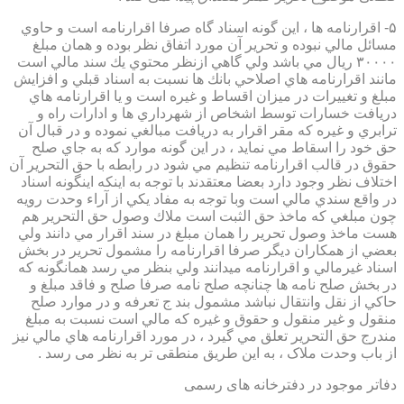
۵- اقرارنامه ها ، اين گونه اسناد گاه صرفا اقرارنامه است و حاوي
مسائل مالي نبوده و تحرير آن مورد اتفاق نظر بوده و همان مبلغ
۳۰۰۰۰ ريال مي باشد ولي گاهي ازنظر محتوي يك سند مالي است
مانند اقرارنامه هاي اصلاحي بانك ها نسبت به اسناد قبلي و افزايش
مبلغ و تغييرات در ميزان اقساط و غيره است و يا اقرارنامه هاي
دريافت خسارات توسط اشخاص از شهرداري ها و ادارات راه و
ترابري و غيره كه مقر اقرار به دريافت مبالغي نموده و در قبال آن
حق خود را اسقاط مي نمايد ، در اين گونه موارد كه به جاي صلح
حقوق در قالب اقرارنامه تنظيم مي شود در رابطه با حق التحرير آن
اختلاف نظر وجود دارد بعضا معتقدند با توجه به اينكه اينگونه اسناد
در واقع سندي مالي است وبا توجه به مفاد يكي از آراء وحدت رويه
چون مبلغي كه ماخذ حق الثبت است ملاك وصول حق التحرير هم
هست ماخذ وصول تحرير را همان مبلغ در سند اقرار مي دانند ولي
بعضي از همكاران ديگر صرفا اقرارنامه را مشمول تحرير در بخش
اسناد غيرمالي و اقرارنامه ميدانند ولي بنظر مي رسد همانگونه كه
در بخش صلح نامه ها چنانچه صلح نامه صرفا صلح و فاقد مبلغ و
حاكي از نقل وانتقال نباشد مشمول بند ج تعرفه و در موارد صلح
منقول و غير منقول و حقوق و غيره كه مالي است نسبت به مبلغ
مندرج حق التحرير تعلق مي گيرد ، در مورد اقرارنامه هاي مالي نيز
از باب وحدت ملاک ، به این طریق منطقی تر به نظر می رسد .
دفاتر موجود در دفترخانه های رسمی