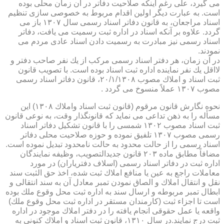
می گیرد، علی رغم اینكه صلاحیت دفاتر در آن زمان محلی بوده
است. به عبارت دیگر اولین اقدام مربوط به خصوصی سازی تنظیم
اسناد مراجعان، به قانون دفاتر اسناد رسمی سال ۱۳۰۷ باز می
گردد. علاوه بر آنكه اسناد در اداره ثبت رسمیت می یافت، دفاتر
اسناد رسمی نیز مبادرت به رسمیت دادن اسناد عادی مردم می
نمودند.
در آن زمان، هر دفتر اسناد رسمی مركب از یك نفر صاحب دفتر و
لااقل یك نفر نماینده اداره ثبت اسناد بوده است. با تصویب قانون
ثبت اسناد و املاك مصوب ۲۰/۱/۱۳۰۸، قانون دفاتر اسناد رسمی
مصوب ۱۳۰۷ عملاً منسوخ می گردد .
نحوه نگارش قانون مرقوم (قانون ثبت اسناد واملاك ۱۳۰۸) این
مسأله را به ذهن تداعی می نماید كه قانونگذار وقت، به نوعی قانون
ثبت اسناد مصوب ۱۳۰۲ شمسی را با قانون تشكیل دفاتر اسناد
رسمی مصوب ۱۳۰۷ تلفیق نموده و حوزه صلاحیت محلی دفاتر
اسناد رسمی را از حالت محدود به حالت نامحدود تبدیل نموده است.
مضافاً مطابق ماده ۲۰۳ قانون جدیدالتصویب، وظیفه نمایندگان
اداره ثبت در دفاتر اسناد رسمی (اسلاف دفتریاران) در مورد
معاملات راجع به عین یا منافع املاك ثبت شده، اخذ حق الثبت سند
نقل و انتقال املاك و الصاق نمودن تمبر معادل آن به سند انتقالی و
ابطال تمبر مربوطه و ارسال سند به اداره ثبت محل وقوع ملك بوده
است تا اجزاء ثبت (كارمندان مستقر در اداره ثبت محل وقوع ملك)
واقعه یا عمل حقوقی انجام یافته را در دفتر املاك موجود در اداره
ثبت درج نمایند.در سال ۱۳۱۰، قانون ثبت اسناد و املاك كنونی به