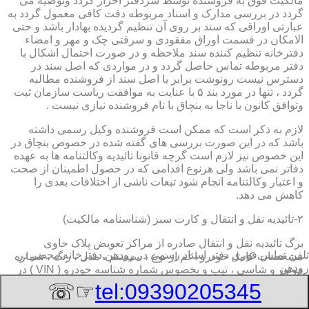
مالکیت فوق به فروشنده توسط سردفتر احراز گردد وتوصیه می
گردد در بررسی مدارک و اسناد مربوطه دقت کافی معمول گردد به
عبارتی اوراقی که سند بر روی آن تنظیم گردیده بهادار باشد و حتی
الامکان در قسمت اوراق مفقودی و سرقتی چک و مهر و امضاء
دفترخانه تنظیم کننده سند ملاحظه و در صورت احتمال اشکال با
دفتر مربوطه تماس حاصل گردد و در مواردی که اصل سند در
دسترس نیست رونوشت برابر با اصل سند از فروشنده مطالبه
گردد ، تنها در مورد بند ۵ با عنایت به موافقت ریاست سازمان ثبت
وتوافق کانون با ناجا به بنچاق با نام فروشنده نیازی نیست .
لازم به ذکر است که ممکن است فروشنده وکیل رسمی داشته
باشد که در این صورت بررسی های گفته شده در خصوص بنچاق در
این خصوص نیز لازم است گرچه قانونا تائیدیه وکالتنامه ها به عهده
دفاتر نمی باشد ولی هرنوع اقدامی که در حصول اطمینان از صحت
و اعتبار وکالتنامه انجام شود تبعات ناشی از اختلافات بعدی را
کاهش می دهد.
۲-تائیدیه نقل و انتقال و کارت سبز (شناسنامه مالکیت)
برگ تائیدیه نقل و انتقال صادره از مراکز تعویض پلاک حاوی
تلفن تماس فوری
دفتر اسناد رسمی در رودهن,دفترخانه,محضر در
مشخصات کامل خودرو اعم از نوع ، سیستم ، مدل ، رنگ ، شماره
رودهن
موتور و شاسی ، تیپ و بخصوس شماره شناسه خودرو ( VIN ) در
صدر صفحه و مشخصات فروشنده و خریدار اعم از مشخصات
☞☏
tel:09390205345
سجلی و شماره ملی و کدپستی و آدرس و شماره انتظامی
اختصاصی آنها با قسمت توضیحات برای هریک در قسمت انتهائی و