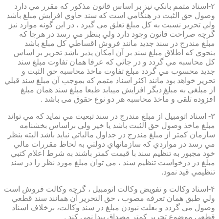
۲-اسناد متمم بانكي نيز بر اساس قانون مذكور كه مقرر مي دارد
وصول حق الثبت در هنگامي است كه سند حاوي افزايش مبلغ باشد
ولي تحرير نسبت به كل مبلغ تعلق مي گيرد ، در اين گونه موارد نيز
گرچه صراحت قانون وجود دارد ولي بنظر مي رسد در هرجا كه
مبلغ مندرج در سند جديد مانند فروش اقساطي كل مبلغ باشد
بنحوي كه اطلاق مبلغ سند بر آن امكان پذير باشد تحرير بر اساس
كل محاسبه مي گردد و در جائي كه عرفا همان تفاوت مبلغ سند
جديد محسوب مي گردد مبلغ تفاوت ماخذ محاسبه حق الثبت و
تحرير خواهد بود مانند اكثر اسناد متمم كه بموجب آن مبلغ سند قبلي
از مبلغي به مبلغ ديگر افزايش مييابد طبعا مبلغ سند همان مبلغ
افزوده تلقی و مأخذ محاسبه هر دو نوع حقوق می باشد .
۳- اسناد اتومبيل از مبلغ مندرج در سند تبعيت مي نمايد كه مي تواند
مبلغ ماخذ وصول حق الثبت باشد يا خير ولي براساس بخشنامه
سازمان كمتر از مبلغ مندرج در جداول مالياتي نبايد باشد البته بنظر
مي رسد در مواردي كه سازمانهاي دولتي به لحاظ مقررات مالي
خود مجبور به تنظيم سند با قيمت كمتر باشند به شرط اعلام كتبي
مبلغ در درخواست تنظيم سند ، مي توان مبلغ مورد نظر را در سند
تنظيمي قيد نمود.
۴-اسناد وكالت و تفويض وكالت اتومبيل ، گرچه وكالت فروش است
ولي طبق همان تعرفه مصوب ، حق التحرير آن همانند سند قطعي
وصول مي گردد و بعلت نبودن مبلغ در سند وكالت، برخلاف اسناد
قطعی موضوع تحریر کمتر مصداق پیدا نمی کند .