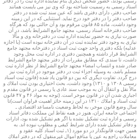
رسمی بودند، حضور شخص دیگری بنام نماینده اداره ثبت را در دفاتر
اسناد رسمی به رسمیت شناخته بود كه وی نیز می بایست همانند
صاحب دفتر، دارای دفتری باشد كه عین سند ثبت شده در دفتر
صاحب دفتر را در دفتر خود درج نماید. استثنایی كه در این زمینه
وجود داشت، ماده ۸۵ قانون مرقوم بود و آن حالتی بود كه هرگاه
صاحب دفترخانه اسناد رسمی، مجتهد جامع الشرایط باشد، در آن
صورت نیازی به حضور نماینده اداره ثبت در دفترخانه وی و مآلا
نیازی به وجود دفتر نماینده ثبت در آن دفترخانه نبوده است (با اجازه
عدلیه) بلكه دفتری واحد جهت ثبت اسناد در دفترخانه مجتهد جامع
الشرایط قرار داشته و همچنین دفتری در اداره ثبت محل وجود
داشت، تا سندی كه مطابق مقررات از دفتر مجتهد جامع الشرایط
صادر شده و انتساب امضاء مجتهد جامع الشرایط از نظر اداره ثبت
مسلم باشد، به وسیله اجزاء ثبت در دفتر موجود در اداره ثبت نیز
درج گردد. تفاوت دیگری كه بین دو قانون یاد شده (قانون ثبت اسناد
رسمی ۱۳۰۸ و ۱۳۱۰) وجود داشت، بحث اختیاری بودن ثبت املاك و
مالاً نقل و انتقال آن به موجب سند عادی یا رسمی در قانون مقدم و
اجباری شدن آن در قانون موخر است. (توجه به مواد ۴۶ و ۴۷ قانون
ثبت اسناد و املاك ۱۳۱۰ در این زمینه حائز اهمیت فراوان است)تا
سال وضع قانون موخر، به لحاظ وضعیت نامساعد اقتصادی ـ
اجتماعی جامعه ایران، هنوز در همه نقاط این مملكت دفاتر اسناد
رسمی و اداره ثبت تشكیل نشده یا اگر هم تشكیل شده بود، ادارات
و دفاتر تشكیل شده دارای شرایط كیفی و مطلوب نبوده اند. به
همین جهت قانونگذار در دو مورد (۱ـ ثبت اسناد كلیه عقود و
معاملات راجع به عین یا منافع اموال غیرمنقول كه در دفتر املاك