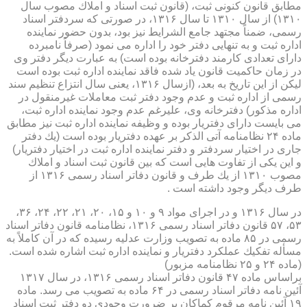
مطابق قانون كنونی ثبت، (قانون ثبت اسناد و املاك مصوب سال
۱۳۱۰) از سال ۱۳۱۰ تا سال ۱۳۱۶، در صورتی كه سردفتر اسناد
رسمی، ضمناً مجتهد جامع الشرایط نیز بود، بدون حضور نماینده
اداره ثبت و به تنهایی دفتر خود را اداره می نمود (صرفاً نامبرده
دارای تعدادی كارمند دفترخانه بوده است) به عبارت دیگر دفتر وی
در زمان حاكمیت قانون یاد شده فاقد نماینده اداره ثبت بوده است
لیكن از این تاریخ به بعد، (ازسال ۱۳۱۶، یعنی سال انتزاع تنظیم سند
رسمی از اداره ثبت و عدم وجود دفتر ثبت معاملات غیرمنقول در
اداره مذكور) دفترخانه وی، علیرغم عدم وجود نماینده اداره ثبت،
می بایست دارای دفتریار بوده و وظیفه نماینده اداره ثبت نیز مطابق
ماده ۲۴ نظامنامه آتی الذكر بر عهده دفتریار بوده است (یك دفتر
جاری در اختیار سردفتر و دفتر نماینده اداره ثبت در اختیار دفتریار)
و این یكی از تفاوت هایی است كه بین قانون ثبت اسناد و املاك
مصوب ۱۳۱۰ از یك طرف و قانون دفاتر اسناد رسمی ۱۳۱۶ از
طرف دیگر وجود داشته است .
در سال ۱۳۱۶ و در اجرای مواد ۹ و ۱۰ و ۱۵، ۲۰، ۲۱، ۲۲، ۲۴، ۳۶،
۵۳، ۵۷ قانون دفاتر اسناد رسمی ۱۳۱۶، نظامنامه قانون دفاتر اسناد
رسمی در ۸۵ ماده به تصویب وزارت عدلیه رسیده كه در آن كاملاً به
مسأله تفكیك عملكرد دفتریار و نماینده اداره ثبت اشاره شده است.
(ماده ۲۴ و ۲۵ نظامنامه مزبور)
براساس ماده ۴۷ قانون دفاتر اسناد رسمی ۱۳۱۶، در سال ۱۳۱۷
آئین نامه دفاتر اسناد رسمی در ۶۴ ماده به تصویب می رسد. ماده
۱۹ آئین نامه مرقوم كماكان بر ضرورت وجودی دو دفتر ثبت اسناد