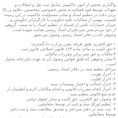
واگذاری بخشی از امور حاکمیتی شامل ثبت نقل و انتقالات و
تعهدات توسط قوه قضائیه به بخش خصوصی متخصص، علاوه بر بالا
بردن دقت در تنظیم اسناد و سلب مسئولیت حاکمیت در این زمینه،
قسمت مهمی از شکایات علیه حکومت یا کارگزاران حکومتی و
جبران خسارات ناشی از اشتباه در تنظیم اسناد را به سمت گروهی
از خود مردم یعنی سردفتران اسناد رسمی هدایت نموده است.
وجوهی که در دفاتر اسناد رسمی وصول می شود :
۱-حق التحریر طبق تعرفه مقرر وزارت دادگستری.
۲-حق الثبت به ماخذ ماده ۱۲۳ قانون اصلاحی قانون ثبت.
۳-مالیات و حق تمبر برابر مقررات مالیاتی.
۴-سایر وجوهی که طبق قوانین وصول آن به عهده دفترخانه محول
است.
مراحل تنظیم سند در دفاتر اسناد رسمی:
۱- احراز هویت.
۲- احراز اهلیت.
۳- احراز اصالت و اعتبار مستندات سند.
۴- احراز انجام مقررات قانونی و انجام مکاتبات لازم و اطمینان از
عدم منع قانونی تنظیم سند.
۵- وصول حق التحریر، حق الثبت و سایر حقوق دولتی.
۶- تنظیم اوراق سند و تایید آن توسط متعاملین.
۷- ثبت سند در دفتر سردفتر و تصدیق مطابقت سند و ثبت دفتر
توسط متعاملین.