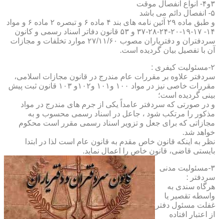
۳و۴- انواع انفصال موقت
۵- انفصال دائم می باشد
و طبق ماده ۲۹ آئین نامه های بند ۴ ماده ۶ و تبصره ۲ ماده ۶ و مواد
۱۴- ۱۷-۱۹-۲۰-۲۴-۲۸-۳۷ و ۵۳ قانون دفاتر اسناد رسمی و کانون
سردفتران و دفتریاران مصوب ۲۷/۱۱/۶۰ موارد تخلفات و مجازات
آن با تفصیل بیان گردیده است.
۲-مسئولیت کیفری :
سردفتر علاوه بر مقررات عام مندرج در قانون مجازات اسلامی،
مقررات خاصی نیز در مواد ۱۰۰ و۱۰۱ و۱۰۲و ۱۰۳ قانون ثبت پیش
بینی گردیده است؛
و در صورتی که سردفتر عامداً یکی از جرم های مندرج در مواد
مذکور را مرتکب شود ، جاعل در اسناد رسمی محسوب و به
مجازاتی که برای جعل و تزویر اسناد رسمی مقرر است محکوم
خواهد شد.
نظر به اینکه قانون خاص مقدم به قانون عام است لذا در ابتدا
بایستی قاضی، قانون خاص را اعمال نماید.
۳-مسئولیت مدنی
سردفتر :
هرگاه سندی به
واسطه تقصیر یا
غفلت مسئول دفتر
از اعتبار افتاده