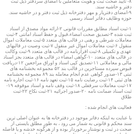
۸- تایید صحت ثبت و هویت متعاملین با امضای سردفتر ذیل ثبت
دفتر و حاشیه سند.
۹-امضای دفتریار و مهر دفترخانه ذیل ثبت دفتر و در حاشیه سند.
حوزه وظایف دفاتر اسناد رسمی
۱-ثبت اسناد مطابق مقررات قانونی ۲-ارائه مواد مصدق از اسناد
ثبت شده ۳-تصدیق صحت امضاء،قبول و حفظ اسناد امانتی ۴-ثبت
معاملات شرطی و رهنی در قالب های متعدد ۵-ثبت معاملات اموال
منقول ۶-ثبت معاملات اموال غیر منقول ۷-ثبت وصیت در قالبهای
عهدی و تکمیلی ۸-ثبت اقرارنامه در قالب های متعدد ۹-ثبت وکالت
در قالب های متعدد ۱۰-گواهی امضاء در قالب های متعدد بجز اسناد
مالی و معاملاتی ۱۱-تصدیق کپی اسناد و اوراق مراجعین ۱۲-دریافت
قبوض سپرده مستاجرین در قالب بند ۵۲ مجموعه بخشنامه های
ثبتی ۱۳-صدور گواهی عدم انجام معامله بند ۸۹ مجموعه بخشنامه
های ثبتی ۱۴-ثبت رضایت نامه ۱۵-ثبت تعهد نامه ۱۶-ثبت اجاره نامه
۱۷-ثبت معاملات سرقفلی ۱۸-ثبت وقف نامه و اسناد موقوفه ۱۹-
ثبت اسناد ضمانت نامه ۲۰-صدور اجرائیه ۲۱-ثبت نکاح ۲۲-ثبت
طلاق
فعالیت های انجام شده :
با عنایت به اینکه دفاتر موجود در دفترخانه ها به عنوان اصلی ترین
سند محکم و قانونی به شمار می رود ، به طور مطلق بایستی از
صحت در ثبت و نوشتار برخوردار بوده و از هرگونه خدشه و یا فاصله