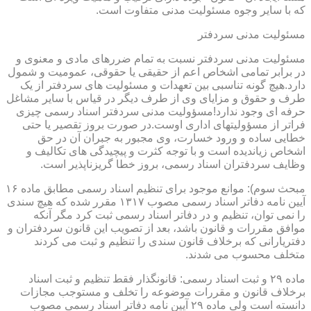
که با سایر وجوه مسئولیت مدنی متفاوت است.
مسئولیت مدنی سردفتر
مسئولیت مدنی سردفتر نسبت به تمام ضررهای مادی و معنوی و
در برابر تمامی اشخاص اعم از حقیقی یا حقوقی، عمومیت و شمول
دارد.هیچ گونه تناسبی بین تعهدات و مسئولیت های سردفتر از یک
طرف و حقوق و مزایای وی از طرف دیگر در قیاس با سایر مشاغل
حرفه ای وجود ندارد!مسؤولیت مدنی سردفتر اسناد رسمی چیزی
فراتر از مسؤولیتهای اداری اوست.در صورت بروز تقصیر یا حتی
خطایی ساده و ورود خسارت، وی مجبور به جبران آن در حق
اشخاص زیاندیده است و با توجه کثرت و پیچیدگی های تکالیف و
وظایف سردفتران اسناد رسمی، بروز خطا گریزناپذیر است.
مبحث سوم): موانع موجود برای تنظیم اسناد رسمی مطابق ماده ۱۶
آیین نامه دفاتر اسناد رسمی مصوب ۱۳۱۷ مقرر شده که هیچ سندی
را نمی توان، تنظیم و در دفاتر اسناد رسمی ثبت کرد مگر آنکه
موافق مقررات و قانون باشد، بعد از تصویب این قانون سردفتران و
دفتریارانی که برخلاف قانون سندی را تنظیم و ثبت می کردند
متخلف محسوب می شدند.
ماده ۲۹ و ثبت اسناد رسمی: قانونگذار فقط تنظیم و ثبت اسناد
برخلاف قانون و مقررات موضوعه را تخلف و مستوجب مجازات
دانسته است ولی ماده ۲۹ آیین نامه دفاتر اسناد رسمی مصوب