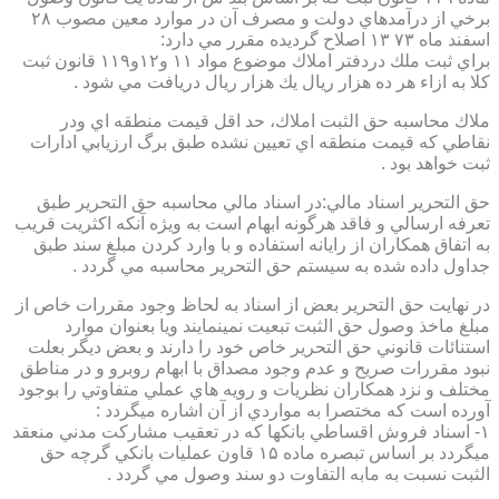
برخي از درآمدهاي دولت و مصرف آن در موارد معين مصوب ۲۸
اسفند ماه ۷۳ ۱۳ اصلاح گرديده مقرر مي دارد:
براي ثبت ملك دردفتر املاك موضوع مواد ۱۱ و۱۲و۱۱۹ قانون ثبت
كلا به ازاء هر ده هزار ريال يك هزار ريال دريافت مي شود .
ملاك محاسبه حق الثبت املاك، حد اقل قيمت منطقه اي ودر
نقاطي كه قيمت منطقه اي تعيين نشده طبق برگ ارزيابي ادارات
ثبت خواهد بود .
حق التحرير اسناد مالي:در اسناد مالي محاسبه حق التحرير طبق
تعرفه ارسالي و فاقد هرگونه ابهام است به ويژه آنكه اكثريت قريب
به اتفاق همكاران از رايانه استفاده و با وارد كردن مبلغ سند طبق
جداول داده شده به سيستم حق التحرير محاسبه مي گردد .
در نهايت حق التحرير بعض از اسناد به لحاظ وجود مقررات خاص از
مبلغ ماخذ وصول حق الثبت تبعيت نمينمايند ويا بعنوان موارد
استنائات قانوني حق التحرير خاص خود را دارند و بعض ديگر بعلت
نبود مقررات صريح و عدم وجود مصداق با ابهام روبرو و در مناطق
مختلف و نزد همكاران نظريات و رويه هاي عملي متفاوتي را بوجود
آورده است كه مختصرا به مواردي از آن اشاره ميگردد :
۱- اسناد فروش اقساطي بانكها كه در تعقيب مشاركت مدني منعقد
ميگردد بر اساس تبصره ماده ۱۵ قاون عمليات بانكي گرچه حق
الثبت نسبت به مابه التفاوت دو سند وصول مي گردد .