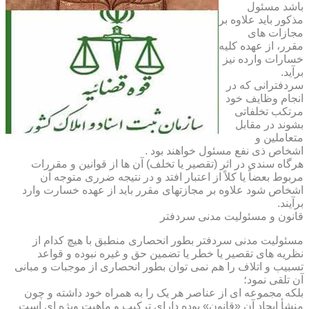
باشد مسئول
مذکور باید علاوه بر
مجازات های
مقرر، از عهده کلیه
خسارات وارده نیز
برآید.
سردفترانی که در
انجام وظایف خود
مرتکب تخلفاتی
بشوند در مقابل
متعاملین و
اشخاص ذی نفع مسئول خواهند بود .
هرگاه سندی در اثر (تقصیر یا تخلف) آن ها از قوانین و مقررات
مربوط بعضاً یا کلاً از اعتبار افتد و در نتیجه ضرری متوجه آن
اشخاص شود علاوه بر مجازتهای مقرر باید از عهده خسارت وارد
برآیند.
قانون و مسئولیت مدنی سردفتر
مسئولیت مدنی سردفتر بطور انحصاری منطبق با هیچ کدام از
نظریه های تقصیر یا خطر یا تضمین حق و غیره نبوده و قواعد
تسبیب و اتلاف را هم نمی توان بطور انحصاری از موجبات و مبانی
آن تلقی نمود؛
بلکه مجموعه ای از عناصر هر یک را به همراه خود داشته و چون
منشأ ایجاد آن «قانون» بوده دارای ترکیب و ماهیت ویژه ای است