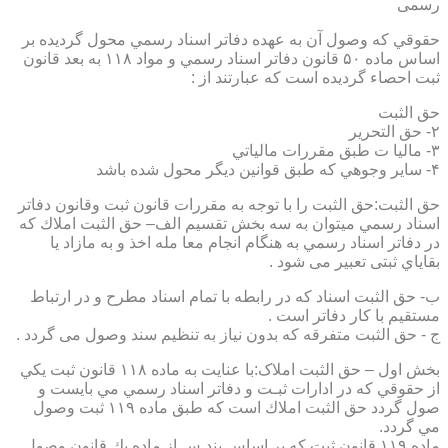
رسمی
حقوقي كه وصول آن به عهده دفاتر اسناد رسمي محول گرديده بر
اساس ماده ۵۰ قانون دفاتر اسناد رسمي و مواد ۱۱۸ به بعد قانون
ثبت احصاء گرديده است كه عبارتند از :
حق الثبت
۲- حق التحرير
۳- ماليا ت طبق مقررات مالياتي
۴- ساير وجوهي كه طبق قوانين ديگر محول شده باشد
حق الثبت:حق الثبت را با توجه به مقررات قانون ثبت وقانون دفاتر
اسناد رسمي ميتوان به سه بخش تقسيم الف– حق الثبت املاك كه
در دفاتر اسناد رسمي به هنگام انجام معا مله اخذ و به مازاد يا
بقاياي ثبتی تعبیر می شود .
ب- حق الثبت اسناد كه در رابطه با تمام اسناد مطرح و در ارتباط
مستقيم با كار دفاتر است .
ج - حق الثبت متفرقه كه بدون نياز به تنظیم سند وصول می گردد .
بخش اول – حق الثبت املاک:با عنايت به ماده ۱۱۸ قانون ثبت يكي
از حقوقي كه در ادارات ثبـت و دفاتر اسناد رسمي مي بايست و
صول گردد حق الثبت املاك است كه طبق ماده ۱۱۹ ثبت وصول
مي گردد.
ماده ۱۱۹ قانون ثبت كه بر اساس بند س از ماده يك قانون وصول