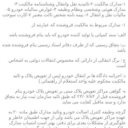
۱-مدارک مالکیت ۲-تائیدیه نقل وانتقال وشناسنامه مالکیت ۳-
مدارک هویتی وشخصی ونظام وظیفه ۴-عوارض سالیانه خودرو ۵-
مالیات نقل و انتقال ۶- بیمه نامه شخص ثالث معتبر ۷-کارت سوخت
۱- مدارک مربوط به مالکیت فروشنده که عبارتند از
الف: سند کمپانی یا تولید کننده خودرو که باید بنام فروشنده باشد
ب: بنچاق رسمی که از طرف دفاتر اسناد رسمی بنام فروشنده شده
باشد
ج : برگ انتقالی از دارائی که مخصوص انتقالات دولتی به اشخاص
است
د: اجرائیه دادگاه ها بر انتقال خودرو (پس از تعویض پلاک و تائید
مالکیت محکوم علیه واخذ استعلام از راهنمائی )
ه- گواهی مراکز تعویض پلاک مبنی بر تعویض پلاک خودرو بنام
فروشنده قبل از ۲۳/۰۷/۸۴ که طبق تائید سازمان ثبت نیاز به بنچاق
ندارد و سند ماقبل کفایت می نماید.
گرچه وظیفه کنترل اصالت خودرو وتائید مدارک طبق ماده ۲۰ به
عهده مراکز تعویض پلاک می باشد ولی از جهت اطمینان خاطر و
جلوگیری از مشکلات بعدی برای دفتر، بهتر است انتساب مدارک