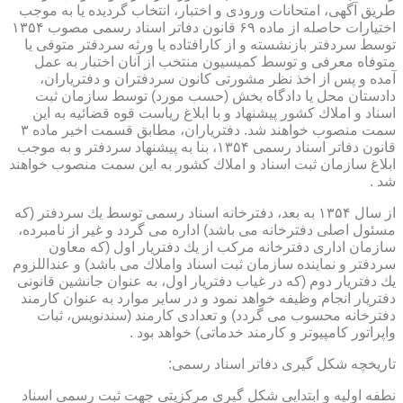
طریق آگهی، امتحانات ورودی و اختبار، انتخاب گردیده یا به موجب
اختیارات حاصله از ماده ۶۹ قانون دفاتر اسناد رسمی مصوب ۱۳۵۴
توسط سردفتر بازنشسته و از كارافتاده یا ورثه سردفتر متوفی یا
متوفاه معرفی و توسط كمیسیون منتخب از آنان اختبار به عمل
آمده و پس از اخذ نظر مشورتی كانون سردفتران و دفتریاران،
دادستان محل یا دادگاه بخش (حسب مورد) توسط سازمان ثبت
اسناد و املاك كشور پیشنهاد و با ابلاغ ریاست قوه قضائیه به این
سمت منصوب خواهند شد. دفتریاران، مطابق قسمت اخیر ماده ۳
قانون دفاتر اسناد رسمی ۱۳۵۴، بنا به پیشنهاد سردفتر و به موجب
ابلاغ سازمان ثبت اسناد و املاك كشور به این سمت منصوب خواهند
شد .
از سال ۱۳۵۴ به بعد، دفترخانه اسناد رسمی توسط یك سردفتر (كه
مسئول اصلی دفترخانه می باشد) اداره می گردد و غیر از نامبرده،
سازمان اداری دفترخانه مركب از یك دفتریار اول (كه معاون
سردفتر و نماینده سازمان ثبت اسناد واملاك می باشد) و عنداللزوم
یك دفتریار دوم (كه در غیاب دفتریار اول، به عنوان جانشین قانونی
دفتریار انجام وظیفه خواهد نمود و در سایر موارد به عنوان كارمند
دفترخانه محسوب می گردد) و تعدادی كارمند (سندنویس، ثبات
واپراتور كامپیوتر و كارمند خدماتی) خواهد بود .
تاریخچه شكل گیری دفاتر اسناد رسمی:
نطفه اولیه و ابتدایی شكل گیری مركزیتی جهت ثبت رسمی اسناد