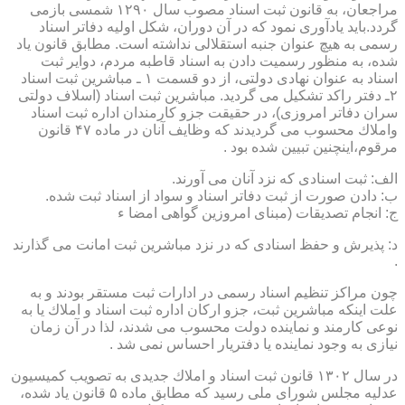
مراجعان، به قانون ثبت اسناد مصوب سال ۱۲۹۰ شمسی بازمی
گردد.باید یادآوری نمود كه در آن دوران، شكل اولیه دفاتر اسناد
رسمی به هیچ عنوان جنبه استقلالی نداشته است. مطابق قانون یاد
شده، به منظور رسمیت دادن به اسناد قاطبه مردم، دوایر ثبت
اسناد به عنوان نهادی دولتی، از دو قسمت ۱ ـ مباشرین ثبت اسناد
۲ـ دفتر راكد تشكیل می گردید. مباشرین ثبت اسناد (اسلاف دولتی
سران دفاتر امروزی)، در حقیقت جزو كارمندان اداره ثبت اسناد
واملاك محسوب می گردیدند كه وظایف آنان در ماده ۴۷ قانون
مرقوم،اینچنین تبیین شده بود .
الف: ثبت اسنادی كه نزد آنان می آورند.
ب: دادن صورت از ثبت دفاتر اسناد و سواد از اسناد ثبت شده.
ج: انجام تصدیقات (مبنای امروزین گواهی امضا ء
د: پذیرش و حفظ اسنادی كه در نزد مباشرین ثبت امانت می گذارند
.
چون مراكز تنظیم اسناد رسمی در ادارات ثبت مستقر بودند و به
علت اینكه مباشرین ثبت، جزو اركان اداره ثبت اسناد و املاك یا به
نوعی كارمند و نماینده دولت محسوب می شدند، لذا در آن زمان
نیازی به وجود نماینده یا دفتریار احساس نمی شد .
در سال ۱۳۰۲ قانون ثبت اسناد و املاك جدیدی به تصویب كمیسیون
عدلیه مجلس شورای ملی رسید كه مطابق ماده ۵ قانون یاد شده،