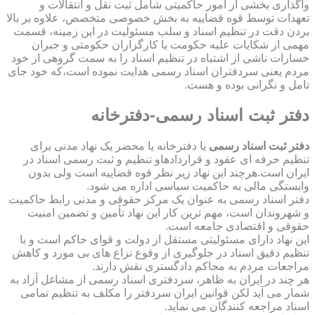
واگذاری بخشی از امور حاکمیتی شامل ثبت نقل و انتقالات و
تعهدات توسط قوه قضاییه به بخش خصوصی متخصص، علاوه بر بالا
بردن دقت در تنظیم اسناد و سلب مسئولیت در این زمینه، قسمت
مهمی از شکایات علیه حکومت یا کارگزاران حکومتی و جبران
خسارات ناشی از اشتباه در تنظیم اسناد را به سمت گروهی از خود
مردم یعنی سردفتران اسناد رسمی هدایت نموده است،که خود جای
تامل و نگرانی بوده و هست.
دفتر ثبت اسناد رسمی-دفترخانه
دفتر ثبت اسناد رسمی
یا دفترخانه یا محضر یک نهاد مدنی برای
تنظیم حرفه ای عقود و قراردادهاو تنظیم و ثبت رسمی اسناد در
ایران است.هرچند این نهاد زیر نظر قوه قضاییه است ولی بدون
وابستگی مالی به حاکمیت سیاسی اداره می شود.
دفتر اسناد رسمی به عنوان یک مرکز حقوقی و مدنی رابط حاکمیت
و شهروندان است، مهم ترین کار این نهاد تأمین و تضمین امنیت
حقوقی و اقتصادی جامعه است.
این نهاد دارای مسئولیتی مستقل از دولت و قوای حاکم است و با
تنظیم دقیق اسناد در جلوگیری از وقوع نزاع های بی مورد و کاهش
مراجعات مردم به محاکم دادگستری نقش دارند.
هر چند در ایران به ظاهر، سردفتری اسناد رسمی از مشاغل آزاد به
شمار می آید لکن قوانین ایران سردفتر را مکلف به تنظیم تمامی
اسناد مراجعه کنندگان می نماید.