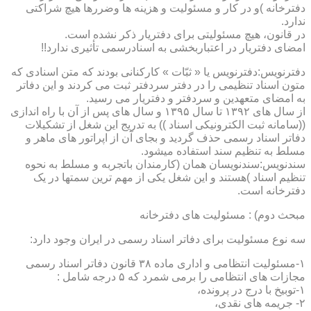
دفترخانه )و در کار و مسئولیت و هزینه ها وضررها هیچ شراکتی
ندارد.
در قانون، هیچ مسئولیتی برای دفتریار ذکر نشده است.
امضای دفتریار در اعتباربخشی به اسنادرسمی تأثیری ندارد!!
دفترنویس:دفترنویس یا « ثبّات » کارکنانی بودند که متن اسنادی که
متون اسناد تنظیمی را در دفتر سردفتر ثبت می کردند و این دفاتر
به امضای متعهدین و سردفتر و دفتریار می رسید.
از سال های ۱۳۹۲ تا سال ۱۳۹۵ و سال های پس از آن با راه اندازی
((سامانه ثبت الکترونیکی اسناد )) به تدریج این شغل از تشکیلات
دفاتر اسناد رسمی حذف گردید و بجای آن از اپراتور های ماهر و
مسلط به تنظیم سند استفاده میشود.
سندنویس:سندنویسان همان (کارمندان باتجربه و مسلط به نحوه
تنظیم اسناد )هستند و این شغل یکی از مهم ترین سمتها در یک
دفترخانه است.
مبحث دوم) : مسئولیت های دفترخانه
سه نوع مسئولیت برای دفاتر اسناد رسمی در ایران وجود دارد:
۱-مسئولیت انتظامی و اداری ماده ۳۸ قانون دفاتر اسناد رسمی
مجازات های انتظامی را برمی شمرد که ۵ درجه شامل :
۱-توبیخ با درج در پرونده،
۲- جریمه های نقدی،