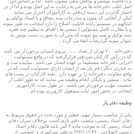
و یا حاشیه نویسی و نواقص مثلی مصون باشد . لذا بر اساس این
اصل اغلب دفترخانه ها مرعی به رعایت به این اصل بوده و لذا از در
اختیار گذاردن این دسته ازدفاتر به کارآموزان احتراز می نمایند .
لیکن از آنجایی که متون و مندرجات سند بنچاق و یا اسناد توکیلی و
امثالهم در سیستم رایانه قابلیت اصلاح را دارد اینجانب به طور نمونه
و با نظارت کامل مسئولین ( منشی ها ) اقدام به تنظیم چند فقره
سند توکیل و سند بیع نموده که متن آن به صورت دست نویس به
عنوان نمونه گزارشات ایفادمی گردد .
دفترخانه ۲۰۰ تهران از تعداد ........ نیروی انسانی برخوردار می باشد
که در رأس کارکنان سردفتر قرارگرفته که در واقع مسئولیت
اجرایی دفترخانه مستقیماً بر عهده ایشان می باشد . نماینده ثبت و
به عبارتی دیگر دفتر یار بعد از ایشان دارای مسئولیت است که در
واقع معاونت دفترخانه را بر عهده دارد . بقیه کارکنان در پست های
ثبات ، منشی و بایگان انجام وظیفه می نمایند که به طور اغلب از
جنسیت مؤنث برخوردار می باشند . در طول مدت کارآموزی
اینجانب در بخش امور ثبات مشغول کارورزی بوده ام .
وظیفه دفتر یار
یكی از مناصب بسیار مهم، خطیر و مورد بحث در حقوق مربوط به
دفاتر اسناد رسمی، منصب دفتر یاری است. برخلاف سران دفاتر
اسناد رسمی كه به موجب ماده ۳ آئین نامه قانون دفاتر اسناد
رسمی (اصلاحی ۲۷/۱۱/۱۳۶۰) به طور سراسری و عمومی، از