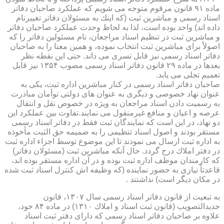
ماده ۹۱ قانون مرقوم متوجه می شویم كه عملكرد صاحبان دفاتر
اسناد رسمی و مباشرین ثبت (كه اینك به مسئولان دفاتر تغییرنام
داده اند) واحد بوده است، لذا به لحاظ وحدت عملكرد صاحبان دفاتر
و مباشرین ثبت در تنظیم اسناد مراجعان، نام مسئولین دفاتر را كه
اصولاً برای مباشرین ثبت انتخاب نموده، و همین معنا را به صاحبان
دفاتر اسناد رسمی نیز قابل تسری می داند. حتی این نقطه نظر
بعدها در ماده ۲۹ قانون دفاتر اسناد رسمی مصوب ۱۳۵۴ نیز قابل
تعمیم تجلی می یابد.
صاحبان دفاتر اسناد رسمی در كنار مباشرین اداره ثبت، یكی به
عنوان نهاد خصوصی و دیگری به عنوان های دولتی توأمان مبادرت
به رسمیت دادن اسناد مراجعان به ویژه در خصوص نقل و انتقال
عرصه و اعیان و منافع غیرمنقول می نمایند.تفاوت بین عملكرد این
دو نهاد، در این است كه نمایندگان ثبت فقط در دفاتر اسناد رسمی
مستقر بودند و اصول اسناد تنظیمی را به ضمیمه حق الثبت مأخوذه
به اداره ثبت ارسال می نمودند تا این موضوع توسط اجزاء اداره ثبت
در دفتر املاك درج گردد. حال آنكه مباشرین ثبت (مسئولان دفاتر)
كه كارمندان موظف اداره ثبت بوده و در آن اداره مستقر بوده اند،
قاعدتاً نیازی به حضور نماینده (كه وظیفه اش كنترل اسناد ثبت شده
در مكان دیگر است) نداشتند .
به تبعیت از قانون دفاتر اسناد رسمی سال ۱۳۰۷، قانون
جدیدالتصویب (قانون ثبت اسناد و املاك ۱۳۱۰) در ماده ۸۴ خود،
علاوه بر صاحبان دفاتر اسناد رسمی كه دارای دفتر ثبت اسناد