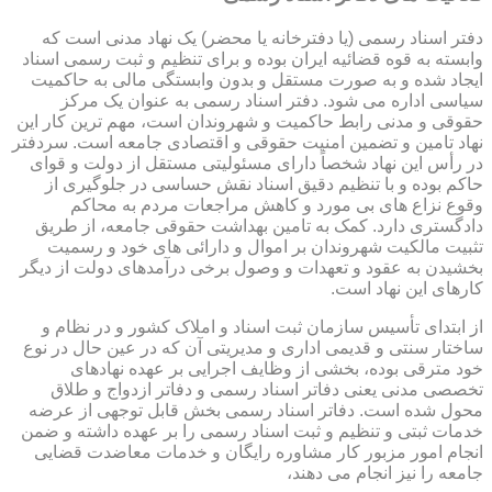
دفتر اسناد رسمی (یا دفترخانه یا محضر) یک نهاد مدنی است که
وابسته به قوه قضائیه ایران بوده و برای تنظیم و ثبت رسمی اسناد
ایجاد شده و به صورت مستقل و بدون وابستگی مالی به حاکمیت
سیاسی اداره می شود. دفتر اسناد رسمی به عنوان یک مرکز
حقوقی و مدنی رابط حاکمیت و شهروندان است، مهم ترین کار این
نهاد تامین و تضمین امنیت حقوقی و اقتصادی جامعه است. سردفتر
در رأس این نهاد شخصاً دارای مسئولیتی مستقل از دولت و قوای
حاکم بوده و با تنظیم دقیق اسناد نقش حساسی در جلوگیری از
وقوع نزاع های بی مورد و کاهش مراجعات مردم به محاکم
دادگستری دارد. کمک به تامین بهداشت حقوقی جامعه، از طریق
تثبیت مالکیت شهروندان بر اموال و دارائی های خود و رسمیت
بخشیدن به عقود و تعهدات و وصول برخی درآمدهای دولت از دیگر
کارهای این نهاد است.
از ابتدای تأسیس سازمان ثبت اسناد و املاک کشور و در نظام و
ساختار سنتی و قدیمی اداری و مدیریتی آن که در عین حال در نوع
خود مترقی بوده، بخشی از وظایف اجرایی بر عهده نهادهای
تخصصی مدنی یعنی دفاتر اسناد رسمی و دفاتر ازدواج و طلاق
محول شده است. دفاتر اسناد رسمی بخش قابل توجهی از عرضه
خدمات ثبتی و تنظیم و ثبت اسناد رسمی را بر عهده داشته و ضمن
انجام امور مزبور کار مشاوره رایگان و خدمات معاضدت قضایی
جامعه را نیز انجام می دهند،