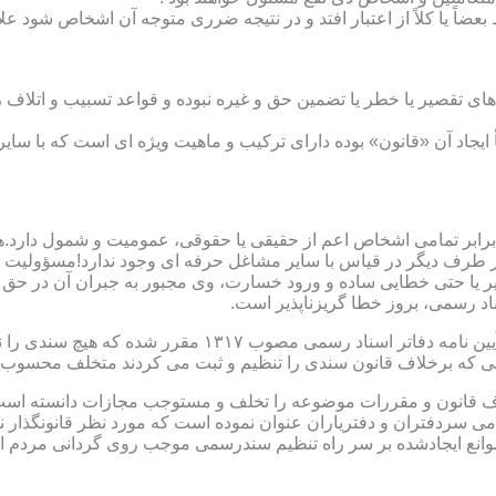
بعضاً یا کلاً از اعتبار افتد و در نتیجه ضرری متوجه آن اشخاص شود عل
ی تقصیر یا خطر یا تضمین حق و غیره نبوده و قواعد تسبیب و اتلاف ر
 ایجاد آن «قانون» بوده دارای ترکیب و ماهیت ویژه ای است که با سا
ابر تمامی اشخاص اعم از حقیقی یا حقوقی، عمومیت و شمول دارد.هی
 طرف دیگر در قیاس با سایر مشاغل حرفه ای وجود ندارد!مسؤولیت م
 یا حتی خطایی ساده و ورود خسارت، وی مجبور به جبران آن در حق 
د رسمی، بروز خطا گریزناپذیر است.
مبحث سوم): موانع موجود برای تنظیم اسناد رسمی مطابق ماده
رانی که برخلاف قانون سندی را تنظیم و ثبت می کردند متخلف محسوب
امی سردفتران و دفتریاران عنوان نموده است که مورد نظر قانونگذار 
انع ایجادشده بر سر راه تنظیم سندرسمی موجب روی گردانی مردم ا