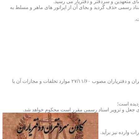
ضای متعهدین و سردفتر و دفتریار می رسید.
یلات دفاتر اسناد رسمی حذف گردید و بجای آن از اپراتور های ماهر و مسلط به
.
و طبق ماده ۲۹ آئین نامه های بند ۴ ماده ۶ و تبصره ۲ ماده ۶ و مواد ۱۴- ۱۷-۱۹-۲۰-۲۴-۲۸-۳۷ و ۵۳ قانون دفاتر اسناد رسمی و کانون سردفتران و دفتریاران مصوب ۲۷/۱۱/۶۰ موارد تخلفات و مجازات آن با
ای جعل و تزویر اسناد رسمی مقرر است محکوم خواهد شد.
ت وارده نیز برآید.