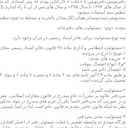
دفترنویس:دفترنویس یا « ثبّات » کارکنانی بودند که متن اسنادی که م
از سال های ۱۳۹۲ تا سال ۱۳۹۵ و سال های پس 
تنظیم سند استفاده میشود.
سندنویس:سندنویسان همان (کارمندان باتجربه و مسلط به نحوه تنظیم 
مبحث دوم) : مسئولیت های دفترخانه
سه نوع مسئولیت برای دفاتر اسناد رسمی در ایران وجود دارد:
۱-مسئولیت انتظامی و اداری ماده ۳۸ قانون دفاتر اسناد رسمی مجازات های انتظامی را برمی شمرد که ۵ درجه شامل :
۱-توبیخ با درج در پرونده،
۲- جریمه های نقدی،
۳و۴- انواع انفصال موقت
۵- انفصال دائم می باشد
تفصیل بیان گردیده است.
۲-مسئولیت کیفری :
سردفتر علاوه بر مقررات عام مندرج در قانون مجازات اسلامی، مقررات خاصی نیز در مواد ۱۰۰ و۱۰۱ و۱۰۲و ۳
و در صورتی که سردفتر عامداً یکی از جرم های مندرج در مواد مذک
نظر به اینکه قانون خاص مقدم به قانون عام است لذا در ابتدا بایستی
۳-مسئولیت مدنی سردفتر :
هرگاه سندی به واسطه تقصیر یا غفلت مسئول دفتر از اعتبار افتاده با
سردفترانی که در انجام وظایف خود مرتکب تخلفاتی بشوند در مقابل 