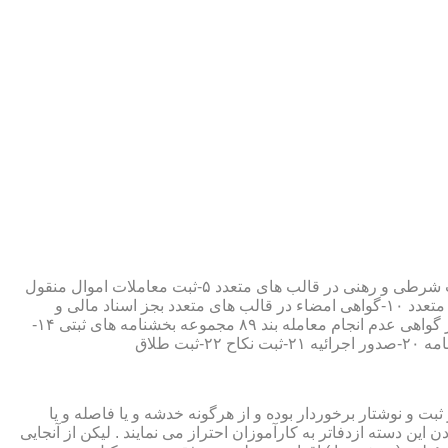
۱-ثبت اسناد مطابق مقررات قانونی ۲-ارائه مواد مصدق از اسناد ثبت شده ۳-تصدیق صحت امضاء،قبول و حفظ اسناد امانتی ۴-ثبت معاملات شرطی و رهنی در قالب های متعدد ۵-ثبت معاملات اموال منقول
۶-ثبت معاملات اموال غیر منقول ۷-ثبت وصیت در قالبهای عهدی و تکمیلی ۸-ثبت اقرارنامه در قالب های متعدد ۹-ثبت وکالت در قالب های متعدد ۱۰-گواهی امضاء در قالب های متعدد بجز اسناد مالی و
معاملاتی ۱۱-تصدیق کپی اسناد و اوراق مراجعین ۱۲-دریافت قبوض سپرده مستاجرین در قالب بند ۵۲ مجموعه بخشنامه های ثبتی ۱۳-صدور گواهی عدم انجام معامله بند ۸۹ مجموعه بخشنامه های ثبتی ۱۴-
ت و نوشتار برخوردار بوده و از هرگونه خدشه و یا فاصله و یا
ین دسته ازدفاتر به کارآموزان احتراز می نمایند . لیکن از آنجایی