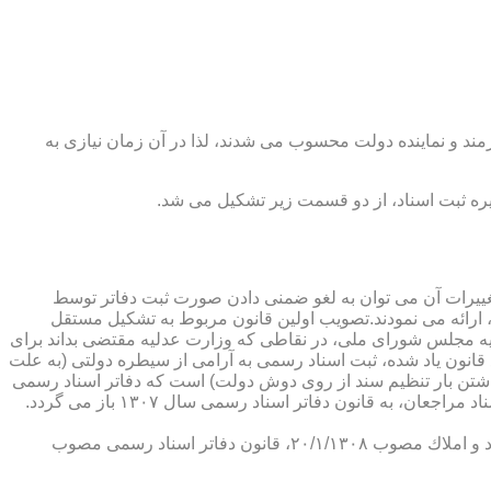
رمند و نماینده دولت محسوب می شدند، لذا در آن زمان نیازی به
پدیدار ساخت كه از عمده ترین تغییرات آن می توان به لغو ضمنی دادن صورت ثبت دفاتر توسط
ارائه می نمودند.تصویب اولین قانون مربوط به تشكیل مستقل
۱۳۰۷ باز می گردد. مطابق ماده ۱ قانون تشكیل دفاتر اسناد رسمی مصوب ۱۳/۱۱/۱۳۰۷ كمیسیون عدلیه مجلس شورای ملی، در نقاطی كه وزارت عدلیه مقتضی بداند برای
قانون یاد شده، ثبت اسناد رسمی به آرامی از سیطره دولتی (به علت
اشتن بار تنظیم سند از روی دوش دولت) است كه دفاتر اسناد رسمی
شكل می گیرد، علی رغم اینكه صلاحیت دفاتر در آن زمان محلی بوده است. به عبارت دیگر اولین اقدام مربوط به خصوصی سازی تنظیم اسناد مراجعان، به قانون دفاتر اسناد رسمی سال ۱۳۰۷ باز می گردد.
در آن زمان، هر دفتر اسناد رسمی مركب از یك نفر صاحب دفتر و لااقل یك نفر نماینده اداره ثبت اسناد بوده است. با تصویب قانون ثبت اسناد و املاك مصوب ۲۰/۱/۱۳۰۸، قانون دفاتر اسناد رسمی مصوب