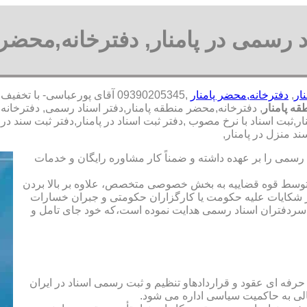
د رسمی در پامنار, دفترخانه,محضر د
ار
,
دفترخانه,محضر پامنار
,09390205345 آقای پورعباسی-
ه پامنار
, دفترخانه,محضر منطقه پامنار,دفتر اسناد رسمی, دفترخانه
ر,ثبت اسناد با نرخ مصوب ,دفتر ثبت اسناد در پامنار,دفتر ثبت سند د
د منزل در پامنار,
رسمی را بر عهده داشته و ضمناً کار مشاوره رایگان و خدمات
ت توسط قوه قضاییه به بخش خصوصی متخصص، علاوه بر بالا بردن
 شکایات علیه حکومت یا کارگزاران حکومتی و جبران خسارات
ی سردفتران اسناد رسمی هدایت نموده است،که خود جای تامل و
 حرفه ای عقود و قراردادهاو تنظیم و ثبت رسمی اسناد در ایران
الی به حاکمیت سیاسی اداره می شود.