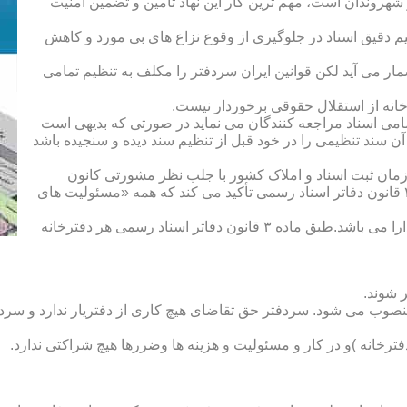
هروندان است، مهم ترین کار این نهاد تأمین و تضمین امنیت
یم دقیق اسناد در جلوگیری از وقوع نزاع های بی مورد و کاهش
ار می آید لکن قوانین ایران سردفتر را مکلف به تنظیم تمامی
ه از استقلال حقوقی برخوردار نیست.
یم تمامی اسناد مراجعه کنندگان می نماید در صورتی که بدیهی است
آن سند تنظیمی را در خود قبل از تنظیم سند دیده و سنجیده باشد
زمان ثبت اسناد و املاک کشور با جلب نظر مشورتی کانون
سردفتران و دفتریاران تعیین شده و سردفتر نامیده می شود. ماده ۲۱ قانون دفاتر اسناد رسمی تأکید می کند که همه «مسئولیت های
دفتریار :دفتریار سمت معاونت دفترخانه و نمایندگی سازمان ثبت را دارا می باشد.طبق ماده ۳ قانون دفاتر اسناد رسمی هر دفترخانه
 شوند.
منصوب می شود. سردفتر حق تقاضای هیچ کاری از دفتریار ندارد و سردف