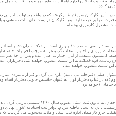
رایانه قابلیت اصلاح را دارد اینجانب به طور نمونه و با نظارت کامل مس
دمی گردد .
ار می باشد که در رأس کارکنان سردفتر قرارگرفته که در واقع مسئولیت اجرایی
فترخانه را بر عهده دارد . بقیه کارکنان در پست های ثبات ، منشی و 
بات مشغول کارورزی بوده ام .
توسط كمیسیون منتخب از آنان اختبار به عمل آمده و پس از اخذ نظر م
به این سمت منصوب خواهند شد .
 (كه مسئول اصلی دفترخانه می باشد) اداره می گردد و غیر از نامبرده، س
وم (كه در غیاب دفتریار اول، به عنوان جانشین قانونی دفتریار انجام 
 خدماتی) خواهد بود .
نطفه اولیه و ابتدایی شكل گیری مركزیتی جهت ثبت رسم
ن اداره ثبت اسناد واملاك محسوب می گردیدند كه وظایف آنان در ماده ۴۷ قانون مرقوم،ا