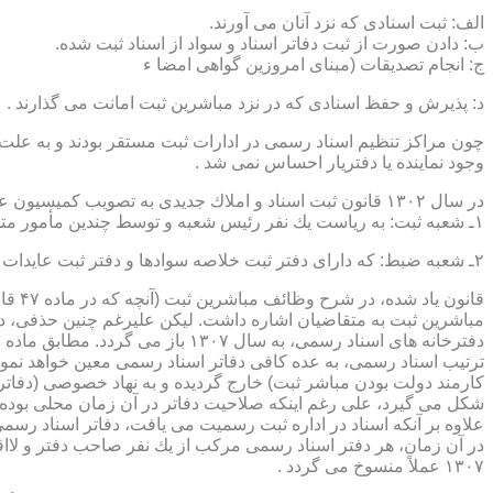
الف: ثبت اسنادی كه نزد آنان می آورند.
ب: دادن صورت از ثبت دفاتر اسناد و سواد از اسناد ثبت شده.
ج: انجام تصدیقات (مبنای امروزین گواهی امضا ء
د: پذیرش و حفظ اسنادی كه در نزد مباشرین ثبت امانت می گذارند .
چون مراكز تنظیم اسناد رسمی در ادارات ثبت مستقر بودند و به علت ای
وجود نماینده یا دفتریار احساس نمی شد .
در سال ۱۳۰۲ قانون ثبت اسناد و املاك جدیدی به تصویب كمیسیون عدلیه مجلس شورای ملی رسید كه مطابق ماده ۵ قانون یاد شده، هر دایره ثبت اسناد، از دو قسمت زیر تشكیل می شد.
۱ـ شعبه ثبت: به ریاست یك نفر رئیس شعبه و توسط چندین مأمور متخصص (بنام مباشرین ثبت) اداره می شد
۲ـ شعبه ضبط: كه دارای دفتر ثبت خلاصه سوادها و دفتر ثبت عایدات بود و توسط سایر كارمندان (اجزاء) اداره ثبت تصدی می شد .
قانو
مباشرین ثبت به متقاضیان اشاره داشت. لیكن علیرغم چنین حذفی، در
ترتیب اسناد رسمی، به عده كافی دفاتر اسناد رسمی معین خواهد نمود
كارمند دولت بودن مباشر ثبت) خارج گردیده و به نهاد خصوصی (دفات
علاوه بر آنكه اسناد در اداره ثبت رسمیت می یافت، دفاتر اسناد رسم
۱۳۰۷ عملاً منسوخ می گردد .