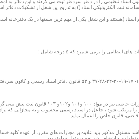
تون اسناد تنظیمی را در دفتر سردفتر ثبت می کردند و این دفاتر به ام
از آن با راه اندازی ((سامانه ثبت الکترونیکی اسناد )) به تدریج این شغل از تشک
اسناد )هستند و این شغل یکی از مهم ترین سمتها در یک دفترخانه است
۱۰ قانون ثبت پیش بینی گردیده است؛
ور را مرتکب شود ، جاعل در اسناد رسمی محسوب و به مجازاتی که بر
 قاضی، قانون خاص را اعمال نماید.
شد مسئول مذکور باید علاوه بر مجازات های مقرر، از عهده کلیه خسارا
متعاملین و اشخاص ذی نفع مسئول خواهند بود .