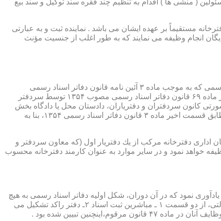
ئولین ( منشی ها ) اقدام به تنظیم چند فقره سند توکیل و سند بیع
 دفترخانه مستقیماً بر عهده ایشان می باشد . نماینده ثبت و به عبارتی
بایگان انجام وظیفه می نمایند که به طور اغلب از جنسیت مؤنث
یكی از مناصب بسیار مهم، خطیر و مورد بحث در حقوق مربوط به دفاتر اسناد رسمی، منصب دفتر یاری است. برخلاف سران دفاتر اسناد رسمی كه به موجب ماده ۳ آئین نامه قانون دفاتر اسناد رسمی
(اصلاحی ۲۷/۱۱/۱۳۶۰) به طور سراسری و عمومی، از طریق آگهی، امتحانات ورودی و اختبار، انتخاب گردیده یا به موجب اختیارات حاصله از ماده ۶۹ قانون دفاتر اسناد رسمی مصوب ۱۳۵۴ توسط سردفتر
شورتی كانون سردفتران و دفتریاران، دادستان محل یا دادگاه بخش
(حسب مورد) توسط سازمان ثبت اسناد و املاك كشور پیشنهاد و با ابلاغ ریاست قوه قضائیه به این سمت منصوب خواهند شد. دفتریاران، مطابق قسمت اخیر ماده ۳ قانون دفاتر اسناد رسمی ۱۳۵۴، بنا به
ازمان اداری دفترخانه مركب از یك دفتریار اول (كه معاون سردفتر و
وظیفه خواهد نمود و در سایر موارد به عنوان كارمند دفترخانه محسوب
ی اسناد مراجعان، به قانون ثبت اسناد مصوب سال ۱۲۹۰ شمسی بازمی گردد.باید یادآوری نمود كه در آن دوران، شكل اولیه دفاتر اسناد رسمی به هیچ
عنوان جنبه استقلالی نداشته است. مطابق قانون یاد شده، به منظور رسمیت دادن به اسناد قاطبه مردم، دوایر ثبت اسناد به عنوان نهادی دولتی، از دو قسمت ۱ ـ مباشرین ثبت اسناد ۲ـ دفتر راكد تشكیل می
ینچنین تبیین شده بود .