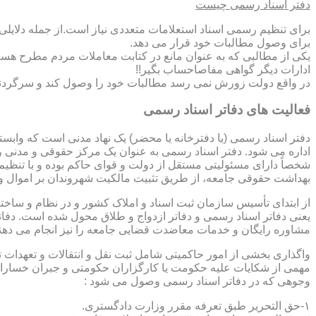
دفتر اسناد رسمی چیست
برای تنظیم رسمی اسناد استعلامات متعددی نیاز است.از جمله دلایل
برای وصول مطالبات خود قرار می دهد.
یکی از مطالبی که به عنوان مانع در کتابت معاملات مردم مطرح هست
ادارات دیگر گواهی مفاصاحساب بگیر!!
در واقع دولت زورش نمی رسد مطالبات خود را وصول کند و سرگردنه ر
فعالیت های دفاتر اسناد رسمی
دفتر اسناد رسمی (یا دفترخانه یا محضر) یک نهاد مدنی است که وابس
اداره می شود. دفتر اسناد رسمی به عنوان یک مرکز حقوقی و مدنی ر
شخصاً دارای مسئولیتی مستقل از دولت و قوای حاکم بوده و با تنظی
بهداشت حقوقی جامعه، از طریق تثبیت مالکیت شهروندان بر اموال و 
از ابتدای تأسیس سازمان ثبت اسناد و املاک کشور و در نظام و ساخت
یعنی دفاتر اسناد رسمی و دفاتر ازدواج و طلاق محول شده است. دفا
مشاوره رایگان و خدمات معاضدت قضایی جامعه را نیز انجام می دهن
واگذاری بخشی از امور حاکمیتی شامل ثبت نقل و انتقالات و تعهدا
مهمی از شکایات علیه حکومت یا کارگزاران حکومتی و جبران خسارات
وجوهی که در دفاتر اسناد رسمی وصول می شود :
۱-حق التحریر طبق تعرفه مقرر وزارت دادگستری.