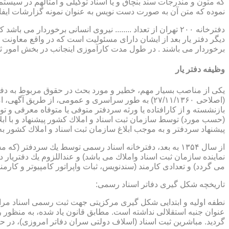
که متون و مندرجات سند بنچاق و یا اسناد توکیلی و امثالهم در سیستم 
نموده که متن آن به صورت دست نویس به عنوان نمونه گزارشات ایفا
دفترخانه ۲۰۰ تهران از تعداد ........ نیروی انسانی برخورد
دیگر دفتر یار بعد از ایشان دارای مسئولیت است که در واقع معاونت د
برخوردار می باشند . در طول مدت کارآموزی اینجانب در بخش امور ث
وظیفه دفتر یار
بازنشسته و از كارافتاده یا ورثه سردفتر متوفی یا متوفاه معرفی و 
پیشنهاد سردفتر و به موجب ابلاغ سازمان ثبت اسناد و املاك كشور 
از سال ۱۳۵۴ به بعد، دفترخانه اسناد رسمی توسط یك سردفتر
نماینده سازمان ثبت اسناد واملاك می باشد) و عنداللزوم یك دفتریار د
می گردد) و تعدادی كارمند (سندنویس، ثبات واپراتور كامپیوتر و كارمند
تاریخچه شكل گیری دفاتر اسناد رسمی:
گردید. مباشرین ثبت اسناد (اسلاف دولتی سران دفاتر امروزی)، در حقیقت جزو كارمندا