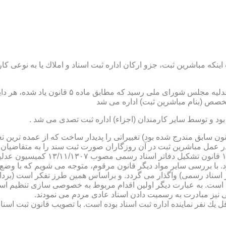
نكه مباشرین ثبت، جزو اركان اداره ثبت اسناد و املاك یا به نوعی كا
ن یاد شده، در شرح وظائف مباشرین ثبت (آنچه كه در ماده ۴۷ قانون سابق مندرج شده بود) تغییراتی را 
 عمل مباشرین ثبت در آن روزگاران صورت ثبت سند را به متقاضیان، 
دفترخانه های اسناد رسمی، به سال 
. با بررسی سایر مواد دیگر قانون مرقوم، متوجه می شویم كه با وضع 
ر اسناد رسمی) واگذار می گردد. و براساس همین طرز تفكر است (برد
ی نیز مبادرت به رسمیت دادن اسناد عادی مردم می نمودند.