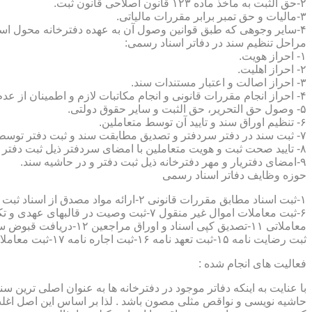
۲-حق الثبت به ماخذ ماده ۱۲۳ قانون اصلاحی قانون ثبت.
۳-مالیات و حق تمبر برابر مقررات مالیاتی.
۴-سایر وجوهی که طبق قوانین وصول آن به عهده دفترخانه محول است.
مراحل تنظیم سند در دفاتر اسناد رسمی:
۱- احراز هویت.
۲- احراز اهلیت.
۳- احراز اصالت و اعتبار مستندات سند.
۴- احراز انجام مقررات قانونی و انجام مکاتبات لازم و اطمینان از عدم منع قانونی تنظیم سند.
۵- وصول حق التحریر، حق الثبت و سایر حقوق دولتی.
۶- تنظیم اوراق سند و تایید آن توسط متعاملین.
۷- ثبت سند در دفتر سردفتر و تصدیق مطابقت سند و ثبت دفتر توسط متعاملین.
۸- تایید صحت ثبت و هویت متعاملین با امضای سردفتر ذیل ثبت دفتر و حاشیه سند.
۹-امضای دفتریار و مهر دفترخانه ذیل ثبت دفتر و در حاشیه سند.
حوزه وظایف دفاتر اسناد رسمی
ثبت رضایت نامه ۱۵-ثبت تعهد نامه ۱۶-ثبت اجاره نامه ۱۷-ثبت معاملات سرقفلی ۱۸-ثبت وقف نامه و اسناد موقوفه ۱۹-ثبت اسناد ضمانت نامه ۲۰-صدور اجرائیه ۲۱-ثبت نکاح ۲۲-ثبت طلاق
فعالیت های انجام شده :
با عنایت به اینکه دفاتر موجود در دفترخانه ها به عنوان اصلی ترین 
حاشیه نویسی و نواقص مثلی مصون باشد . لذا بر اساس این اصل اغلب دفت