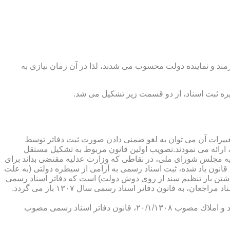
رمند و نماینده دولت محسوب می شدند، لذا در آن زمان نیازی به
پدیدار ساخت كه از عمده ترین تغییرات آن می توان به لغو ضمنی دادن صورت ثبت دفاتر توسط
ارائه می نمودند.تصویب اولین قانون مربوط به تشكیل مستقل
۱۳۰۷ باز می گردد. مطابق ماده ۱ قانون تشكیل دفاتر اسناد رسمی مصوب ۱۳/۱۱/۱۳۰۷ كمیسیون عدلیه مجلس شورای ملی، در نقاطی كه وزارت عدلیه مقتضی بداند برای
قانون یاد شده، ثبت اسناد رسمی به آرامی از سیطره دولتی (به علت
اشتن بار تنظیم سند از روی دوش دولت) است كه دفاتر اسناد رسمی
شكل می گیرد، علی رغم اینكه صلاحیت دفاتر در آن زمان محلی بوده است. به عبارت دیگر اولین اقدام مربوط به خصوصی سازی تنظیم اسناد مراجعان، به قانون دفاتر اسناد رسمی سال ۱۳۰۷ باز می گردد.
در آن زمان، هر دفتر اسناد رسمی مركب از یك نفر صاحب دفتر و لااقل یك نفر نماینده اداره ثبت اسناد بوده است. با تصویب قانون ثبت اسناد و املاك مصوب ۲۰/۱/۱۳۰۸، قانون دفاتر اسناد رسمی مصوب