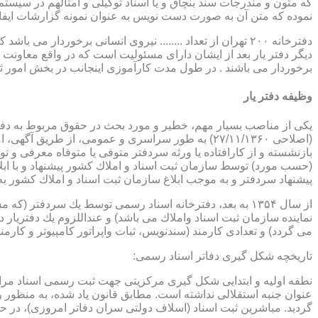
که متون و مندرجات سند بنچاق و یا اسناد توکیلی و امثالهم در سیستم 
نموده که متن آن به صورت دست نویس به عنوان نمونه گزارشات ایفا
دفترخانه ۲۰۰ تهران از تعداد ........ نیروی انسانی برخورد
دیگر دفتر یار بعد از ایشان دارای مسئولیت است که در واقع معاونت د
برخوردار می باشند . در طول مدت کارآموزی اینجانب در بخش امور ث
وظیفه دفتر یار
بازنشسته و از كارافتاده یا ورثه سردفتر متوفی یا متوفاه معرفی و 
پیشنهاد سردفتر و به موجب ابلاغ سازمان ثبت اسناد و املاك كشور 
از سال ۱۳۵۴ به بعد، دفترخانه اسناد رسمی توسط یك سردفتر
نماینده سازمان ثبت اسناد واملاك می باشد) و عنداللزوم یك دفتریار د
می گردد) و تعدادی كارمند (سندنویس، ثبات واپراتور كامپیوتر و كارمند
تاریخچه شكل گیری دفاتر اسناد رسمی:
گردید. مباشرین ثبت اسناد (اسلاف دولتی سران دفاتر امروزی)، در حقیقت جزو كارمندا