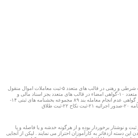
۱-ثبت اسناد مطابق مقررات قانونی ۲-ارائه مواد مصدق از اسناد ثبت شده ۳-تصدیق صحت امضاء،قبول و حفظ اسناد امانتی ۴-ثبت معاملات شرطی و رهنی در قالب های متعدد ۵-ثبت معاملات اموال منقول
۶-ثبت معاملات اموال غیر منقول ۷-ثبت وصیت در قالبهای عهدی و تکمیلی ۸-ثبت اقرارنامه در قالب های متعدد ۹-ثبت وکالت در قالب های متعدد ۱۰-گواهی امضاء در قالب های متعدد بجز اسناد مالی و
معاملاتی ۱۱-تصدیق کپی اسناد و اوراق مراجعین ۱۲-دریافت قبوض سپرده مستاجرین در قالب بند ۵۲ مجموعه بخشنامه های ثبتی ۱۳-صدور گواهی عدم انجام معامله بند ۸۹ مجموعه بخشنامه های ثبتی ۱۴-
ت و نوشتار برخوردار بوده و از هرگونه خدشه و یا فاصله و یا
ین دسته ازدفاتر به کارآموزان احتراز می نمایند . لیکن از آنجایی