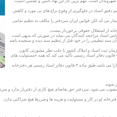
هروندان است، مهم ترین کار این نهاد تأمین و تضمین امنیت
یم دقیق اسناد در جلوگیری از وقوع نزاع های بی مورد و کاهش
ار می آید لکن قوانین ایران سردفتر را مکلف به تنظیم تمامی
ه از استقلال حقوقی برخوردار نیست.
یم تمامی اسناد مراجعه کنندگان می نماید در صورتی که بدیهی است
آن سند تنظیمی را در خود قبل از تنظیم سند دیده و سنجیده باشد
زمان ثبت اسناد و املاک کشور با جلب نظر مشورتی کانون
سردفتران و دفتریاران تعیین شده و سردفتر نامیده می شود. ماده ۲۱ قانون دفاتر اسناد رسمی تأکید می کند که همه «مسئولیت های
دفتریار :دفتریار سمت معاونت دفترخانه و نمایندگی سازمان ثبت را دارا می باشد.طبق ماده ۳ قانون دفاتر اسناد رسمی هر دفترخانه
 شوند.
منصوب می شود. سردفتر حق تقاضای هیچ کاری از دفتریار ندارد و سردف