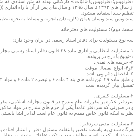
دفترنویس:دفترنویس یا « ثبّات » کارکنانی بودند که متن اسنادی که م
از سال های ۱۳۹۲ تا سال ۱۳۹۵ و سال های پس 
تنظیم سند استفاده میشود.
سندنویس:سندنویسان همان (کارمندان باتجربه و مسلط به نحوه تنظیم 
مبحث دوم) : مسئولیت های دفترخانه
سه نوع مسئولیت برای دفاتر اسناد رسمی در ایران وجود دارد:
۱-مسئولیت انتظامی و اداری ماده ۳۸ قانون دفاتر اسناد رسمی مجازات های انتظامی را برمی شمرد که ۵ درجه شامل :
۱-توبیخ با درج در پرونده،
۲- جریمه های نقدی،
۳و۴- انواع انفصال موقت
۵- انفصال دائم می باشد
تفصیل بیان گردیده است.
۲-مسئولیت کیفری :
سردفتر علاوه بر مقررات عام مندرج در قانون مجازات اسلامی، مقررات خاصی نیز در مواد ۱۰۰ و۱۰۱ و۱۰۲و ۳
و در صورتی که سردفتر عامداً یکی از جرم های مندرج در مواد مذک
نظر به اینکه قانون خاص مقدم به قانون عام است لذا در ابتدا بایستی
۳-مسئولیت مدنی سردفتر :
هرگاه سندی به واسطه تقصیر یا غفلت مسئول دفتر از اعتبار افتاده با
سردفترانی که در انجام وظایف خود مرتکب تخلفاتی بشوند در مقابل 