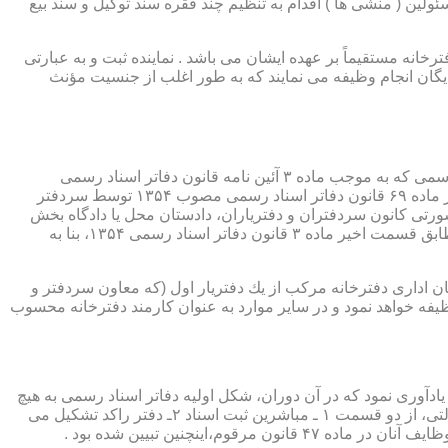
ئولین ( منشی ها ) اقدام به تنظیم چند فقره سند توکیل و سند بیع
 دفترخانه مستقیماً بر عهده ایشان می باشد . نماینده ثبت و به عبارتی
بایگان انجام وظیفه می نمایند که به طور اغلب از جنسیت مؤنث
یكی از مناصب بسیار مهم، خطیر و مورد بحث در حقوق مربوط به دفاتر اسناد رسمی، منصب دفتر یاری است. برخلاف سران دفاتر اسناد رسمی كه به موجب ماده ۳ آئین نامه قانون دفاتر اسناد رسمی
(اصلاحی ۲۷/۱۱/۱۳۶۰) به طور سراسری و عمومی، از طریق آگهی، امتحانات ورودی و اختبار، انتخاب گردیده یا به موجب اختیارات حاصله از ماده ۶۹ قانون دفاتر اسناد رسمی مصوب ۱۳۵۴ توسط سردفتر
شورتی كانون سردفتران و دفتریاران، دادستان محل یا دادگاه بخش
(حسب مورد) توسط سازمان ثبت اسناد و املاك كشور پیشنهاد و با ابلاغ ریاست قوه قضائیه به این سمت منصوب خواهند شد. دفتریاران، مطابق قسمت اخیر ماده ۳ قانون دفاتر اسناد رسمی ۱۳۵۴، بنا به
ازمان اداری دفترخانه مركب از یك دفتریار اول (كه معاون سردفتر و
وظیفه خواهد نمود و در سایر موارد به عنوان كارمند دفترخانه محسوب
ی اسناد مراجعان، به قانون ثبت اسناد مصوب سال ۱۲۹۰ شمسی بازمی گردد.باید یادآوری نمود كه در آن دوران، شكل اولیه دفاتر اسناد رسمی به هیچ
عنوان جنبه استقلالی نداشته است. مطابق قانون یاد شده، به منظور رسمیت دادن به اسناد قاطبه مردم، دوایر ثبت اسناد به عنوان نهادی دولتی، از دو قسمت ۱ ـ مباشرین ثبت اسناد ۲ـ دفتر راكد تشكیل می
ینچنین تبیین شده بود .