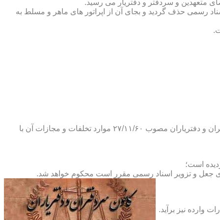
ضای متعهدین و سردفتر و دفتریار می رسید.
یلات دفاتر اسناد رسمی حذف گردید و بجای آن از اپراتور های ماهر و مسلط به
.
و طبق ماده ۲۹ آئین نامه های بند ۴ ماده ۶ و تبصره ۲ ماده ۶ و مواد ۱۴- ۱۷-۱۹-۲۰-۲۴-۲۸-۳۷ و ۵۳ قانون دفاتر اسناد رسمی و کانون سردفتران و دفتریاران مصوب ۲۷/۱۱/۶۰ موارد تخلفات و مجازات آن با
ای جعل و تزویر اسناد رسمی مقرر است محکوم خواهد شد.
ت وارده نیز برآید.