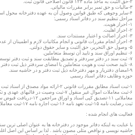
۲-حق الثبت به ماخذ ماده ۱۲۳ قانون اصلاحی قانون ثبت.
۳-مالیات و حق تمبر برابر مقررات مالیاتی.
۴-سایر وجوهی که طبق قوانین وصول آن به عهده دفترخانه محول است.
مراحل تنظیم سند در دفاتر اسناد رسمی:
۱- احراز هویت.
۲- احراز اهلیت.
۳- احراز اصالت و اعتبار مستندات سند.
۴- احراز انجام مقررات قانونی و انجام مکاتبات لازم و اطمینان از عدم منع قانونی تنظیم سند.
۵- وصول حق التحریر، حق الثبت و سایر حقوق دولتی.
۶- تنظیم اوراق سند و تایید آن توسط متعاملین.
۷- ثبت سند در دفتر سردفتر و تصدیق مطابقت سند و ثبت دفتر توسط متعاملین.
۸- تایید صحت ثبت و هویت متعاملین با امضای سردفتر ذیل ثبت دفتر و حاشیه سند.
۹-امضای دفتریار و مهر دفترخانه ذیل ثبت دفتر و در حاشیه سند.
حوزه وظایف دفاتر اسناد رسمی
ثبت رضایت نامه ۱۵-ثبت تعهد نامه ۱۶-ثبت اجاره نامه ۱۷-ثبت معاملات سرقفلی ۱۸-ثبت وقف نامه و اسناد موقوفه ۱۹-ثبت اسناد ضمانت نامه ۲۰-صدور اجرائیه ۲۱-ثبت نکاح ۲۲-ثبت طلاق
فعالیت های انجام شده :
با عنایت به اینکه دفاتر موجود در دفترخانه ها به عنوان اصلی ترین 
حاشیه نویسی و نواقص مثلی مصون باشد . لذا بر اساس این اصل اغلب دفت