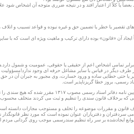
بعضاً یا کلاً از اعتبار افتد و در نتیجه ضرری متوجه آن اشخاص شود عل
ی تقصیر یا خطر یا تضمین حق و غیره نبوده و قواعد تسبیب و اتلاف ر
 ایجاد آن «قانون» بوده دارای ترکیب و ماهیت ویژه ای است که با سا
ابر تمامی اشخاص اعم از حقیقی یا حقوقی، عمومیت و شمول دارد.هی
 طرف دیگر در قیاس با سایر مشاغل حرفه ای وجود ندارد!مسؤولیت م
 یا حتی خطایی ساده و ورود خسارت، وی مجبور به جبران آن در حق 
د رسمی، بروز خطا گریزناپذیر است.
مبحث سوم): موانع موجود برای تنظیم اسناد رسمی مطابق ماده
رانی که برخلاف قانون سندی را تنظیم و ثبت می کردند متخلف محسوب
امی سردفتران و دفتریاران عنوان نموده است که مورد نظر قانونگذار 
انع ایجادشده بر سر راه تنظیم سندرسمی موجب روی گردانی مردم ا