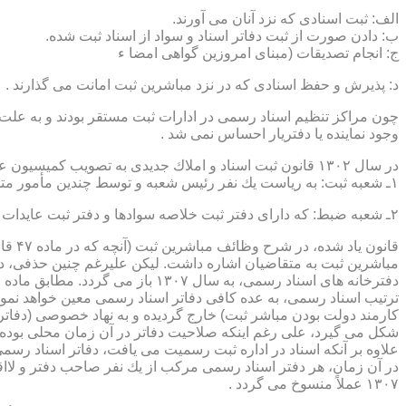
الف: ثبت اسنادی كه نزد آنان می آورند.
ب: دادن صورت از ثبت دفاتر اسناد و سواد از اسناد ثبت شده.
ج: انجام تصدیقات (مبنای امروزین گواهی امضا ء
د: پذیرش و حفظ اسنادی كه در نزد مباشرین ثبت امانت می گذارند .
چون مراكز تنظیم اسناد رسمی در ادارات ثبت مستقر بودند و به علت ای
وجود نماینده یا دفتریار احساس نمی شد .
در سال ۱۳۰۲ قانون ثبت اسناد و املاك جدیدی به تصویب كمیسیون عدلیه مجلس شورای ملی رسید كه مطابق ماده ۵ قانون یاد شده، هر دایره ثبت اسناد، از دو قسمت زیر تشكیل می شد.
۱ـ شعبه ثبت: به ریاست یك نفر رئیس شعبه و توسط چندین مأمور متخصص (بنام مباشرین ثبت) اداره می شد
۲ـ شعبه ضبط: كه دارای دفتر ثبت خلاصه سوادها و دفتر ثبت عایدات بود و توسط سایر كارمندان (اجزاء) اداره ثبت تصدی می شد .
قانو
مباشرین ثبت به متقاضیان اشاره داشت. لیكن علیرغم چنین حذفی، در
ترتیب اسناد رسمی، به عده كافی دفاتر اسناد رسمی معین خواهد نمود
كارمند دولت بودن مباشر ثبت) خارج گردیده و به نهاد خصوصی (دفات
علاوه بر آنكه اسناد در اداره ثبت رسمیت می یافت، دفاتر اسناد رسم
۱۳۰۷ عملاً منسوخ می گردد .