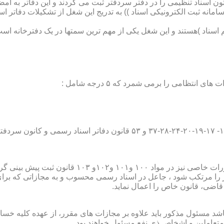
تون اسناد تنظیمی را در دفتر سردفتر ثبت می کردند و این دفاتر به ام
از آن با راه اندازی ((سامانه ثبت الکترونیکی اسناد )) به تدریج این شغل از تشک
اسناد )هستند و این شغل یکی از مهم ترین سمتها در یک دفترخانه است
۱۰ قانون ثبت پیش بینی گردیده است؛
ور را مرتکب شود ، جاعل در اسناد رسمی محسوب و به مجازاتی که بر
 قاضی، قانون خاص را اعمال نماید.
شد مسئول مذکور باید علاوه بر مجازات های مقرر، از عهده کلیه خسارا
متعاملین و اشخاص ذی نفع مسئول خواهند بود .