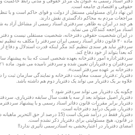
دفتر اسناد رسمی به عنوان یک مرکز حقوقی و مدنی رابط حاکمیت و ش
حقوقی و اقتصادی جامعه است.
این نهاد دارای مسئولیتی مستقل از دولت و قوای حاکم است و با تنظ
مراجعات مردم به محاکم دادگستری نقش دارند.
هر چند در ایران به ظاهر، سردفتری اسناد رسمی از مشاغل آزاد به شم
اسناد مراجعه کنندگان می نماید.
در ایران شخصیت حقوقی دفترخانه، شخصیت مستقلی نیست و دفترخان
ماده ۳۰ قانون دفاتر اسناد رسمی ایران سردفتر را مکلف به تنظ
سردفتر نباید هر سندی تنظیم کند مگر اینکه قدرت استدلال و دفاع از 
که بعداً بتواند از خود دفاع کند.
سردفتر:اداره امور دفترخانه بعهده شخصی است که بنا به پیشنهاد سا
دفترخانه بر عهده سردفتر است».
علاوه بر یک دفتریار می تواند یک دفتریار دوم هم داشته باشد.
چگونه یک دفتریار می تواند سردفتر شود ؟
دفتریار اصیل میتواند بعد از سه یا هفت سال سابقه دفتریاری، سردفتر
دفتریار برابر مقررات قانون دفاتر اسناد رسمی و با پیشنهاد سردفتر
دفتریار، شریک درآمد دفترخانه است.
دفتریار فقط در درآمد شریک است (15 درصد از حق التحریر ماهیانه دفترخانه )و در کار و مسئولیت و هزینه ها وضررها هیچ شراکتی ندارد.
در قانون، هیچ مسئولیتی برای دفتریار ذکر نشده است.
امضای دفتریار در اعتباربخشی به اسنادرسمی تأثیری ندارد!!