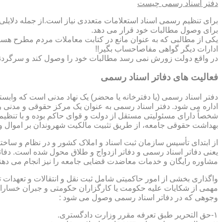
دفتر اسناد رسمی چیست
برای تنظیم رسمی اسناد استعلامات متعددی نیاز است.از جمله دلایل
برای وصول مطالبات خود قرار می دهد.
یکی از مطالبی که به عنوان مانع در کتابت معاملات مردم مطرح هست
ادارات دیگر گواهی مفاصاحساب بگیر!!
در واقع دولت زورش نمی رسد مطالبات خود را وصول کند و سرگردنه ر
فعالیت های دفاتر اسناد رسمی
دفتر اسناد رسمی (یا دفترخانه یا محضر) یک نهاد مدنی است که وابس
اداره می شود. دفتر اسناد رسمی به عنوان یک مرکز حقوقی و مدنی ر
شخصاً دارای مسئولیتی مستقل از دولت و قوای حاکم بوده و با تنظی
بهداشت حقوقی جامعه، از طریق تثبیت مالکیت شهروندان بر اموال و 
از ابتدای تأسیس سازمان ثبت اسناد و املاک کشور و در نظام و ساخت
یعنی دفاتر اسناد رسمی و دفاتر ازدواج و طلاق محول شده است. دفا
مشاوره رایگان و خدمات معاضدت قضایی جامعه را نیز انجام می دهن
واگذاری بخشی از امور حاکمیتی شامل ثبت نقل و انتقالات و تعهدا
مهمی از شکایات علیه حکومت یا کارگزاران حکومتی و جبران خسارات
وجوهی که در دفاتر اسناد رسمی وصول می شود :
۱-حق التحریر طبق تعرفه مقرر وزارت دادگستری.