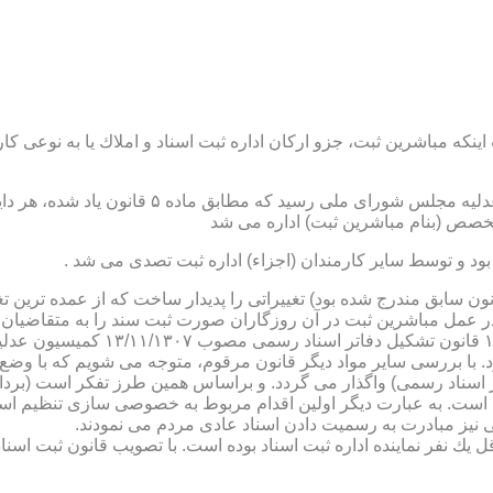
نكه مباشرین ثبت، جزو اركان اداره ثبت اسناد و املاك یا به نوعی كا
ن یاد شده، در شرح وظائف مباشرین ثبت (آنچه كه در ماده ۴۷ قانون سابق مندرج شده بود) تغییراتی را 
 عمل مباشرین ثبت در آن روزگاران صورت ثبت سند را به متقاضیان، 
دفترخانه های اسناد رسمی، به سال 
. با بررسی سایر مواد دیگر قانون مرقوم، متوجه می شویم كه با وضع 
ر اسناد رسمی) واگذار می گردد. و براساس همین طرز تفكر است (برد
ی نیز مبادرت به رسمیت دادن اسناد عادی مردم می نمودند.