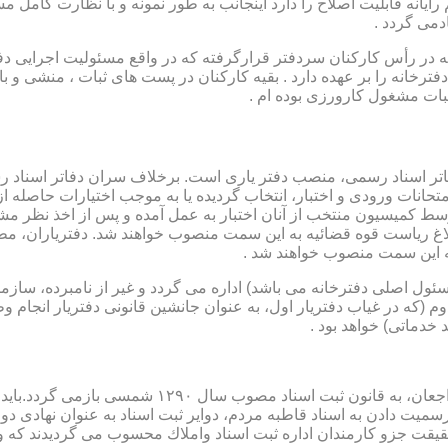
رایانه قابلیت اصلاح را دارد اینجانب به طور نمونه و با نظارت کامل مس
دمی گردد .
ار می باشد که در رأس کارکنان سردفتر قرارگرفته که در واقع مسئولیت اجرایی
فترخانه را بر عهده دارد . بقیه کارکنان در پست های ثبات ، منشی و 
بات مشغول کارورزی بوده ام .
توسط كمیسیون منتخب از آنان اختبار به عمل آمده و پس از اخذ نظر م
به این سمت منصوب خواهند شد .
 (كه مسئول اصلی دفترخانه می باشد) اداره می گردد و غیر از نامبرده، س
وم (كه در غیاب دفتریار اول، به عنوان جانشین قانونی دفتریار انجام 
 خدماتی) خواهد بود .
نطفه اولیه و ابتدایی شكل گیری مركزیتی جهت ثبت رسم
ن اداره ثبت اسناد واملاك محسوب می گردیدند كه وظایف آنان در ماده ۴۷ قانون مرقوم،ا