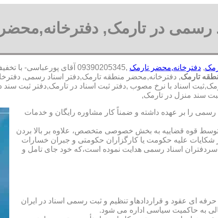
د رسمی در تارمک, دفترخانه,محضر 
رمک
,
دفترخانه,محضر تارمک
,09390205345 آقای پورعباس
طقه تارمک
, دفترخانه,محضر منطقه تارمک,دفتر اسناد رسمی, دفترخان
ک,ثبت اسناد با نرخ مصوب ,دفتر ثبت اسناد در تارمک,دفتر ثبت سند 
بت سند منزل در تارمک,
رسمی را بر عهده داشته و ضمناً کار مشاوره رایگان و خدمات
ت توسط قوه قضاییه به بخش خصوصی متخصص، علاوه بر بالا بردن
 شکایات علیه حکومت یا کارگزاران حکومتی و جبران خسارات
ی سردفتران اسناد رسمی هدایت نموده است،که خود جای تامل و
 حرفه ای عقود و قراردادهاو تنظیم و ثبت رسمی اسناد در ایران
الی به حاکمیت سیاسی اداره می شود.