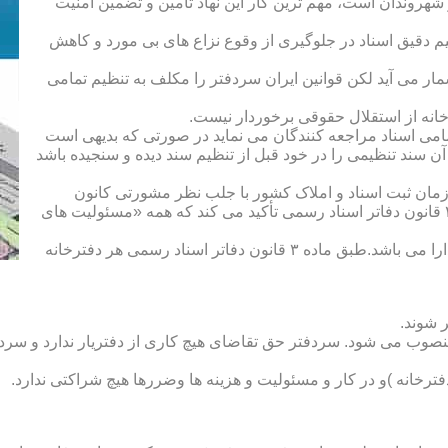
هروندان است، مهم ترین کار این نهاد تأمین و تضمین امنیت
یم دقیق اسناد در جلوگیری از وقوع نزاع های بی مورد و کاهش
ار می آید لکن قوانین ایران سردفتر را مکلف به تنظیم تمامی
ه از استقلال حقوقی برخوردار نیست.
یم تمامی اسناد مراجعه کنندگان می نماید در صورتی که بدیهی است
آن سند تنظیمی را در خود قبل از تنظیم سند دیده و سنجیده باشد
زمان ثبت اسناد و املاک کشور با جلب نظر مشورتی کانون
سردفتران و دفتریاران تعیین شده و سردفتر نامیده می شود. ماده ۲۱ قانون دفاتر اسناد رسمی تأکید می کند که همه «مسئولیت های
دفتریار :دفتریار سمت معاونت دفترخانه و نمایندگی سازمان ثبت را دارا می باشد.طبق ماده ۳ قانون دفاتر اسناد رسمی هر دفترخانه
 شوند.
منصوب می شود. سردفتر حق تقاضای هیچ کاری از دفتریار ندارد و سردف