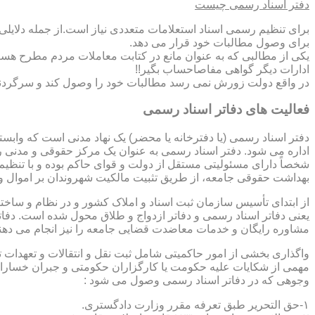
دفتر اسناد رسمی چیست
برای تنظیم رسمی اسناد استعلامات متعددی نیاز است.از جمله دلایل
برای وصول مطالبات خود قرار می دهد.
یکی از مطالبی که به عنوان مانع در کتابت معاملات مردم مطرح هست
ادارات دیگر گواهی مفاصاحساب بگیر!!
در واقع دولت زورش نمی رسد مطالبات خود را وصول کند و سرگردنه ر
فعالیت های دفاتر اسناد رسمی
دفتر اسناد رسمی (یا دفترخانه یا محضر) یک نهاد مدنی است که وابس
اداره می شود. دفتر اسناد رسمی به عنوان یک مرکز حقوقی و مدنی ر
شخصاً دارای مسئولیتی مستقل از دولت و قوای حاکم بوده و با تنظی
بهداشت حقوقی جامعه، از طریق تثبیت مالکیت شهروندان بر اموال و 
از ابتدای تأسیس سازمان ثبت اسناد و املاک کشور و در نظام و ساخت
یعنی دفاتر اسناد رسمی و دفاتر ازدواج و طلاق محول شده است. دفا
مشاوره رایگان و خدمات معاضدت قضایی جامعه را نیز انجام می دهن
واگذاری بخشی از امور حاکمیتی شامل ثبت نقل و انتقالات و تعهدا
مهمی از شکایات علیه حکومت یا کارگزاران حکومتی و جبران خسارات
وجوهی که در دفاتر اسناد رسمی وصول می شود :
۱-حق التحریر طبق تعرفه مقرر وزارت دادگستری.