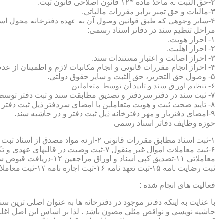
۲-حق الثبت به ماخذ ماده ۱۲۳ قانون اصلاحی قانون ثبت.
۳-مالیات و حق تمبر برابر مقررات مالیاتی.
۴-سایر وجوهی که طبق قوانین وصول آن به عهده دفترخانه محول است.
مراحل تنظیم سند در دفاتر اسناد رسمی:
۱- احراز هویت.
۲- احراز اهلیت.
۳- احراز اصالت و اعتبار مستندات سند.
۴- احراز انجام مقررات قانونی و انجام مکاتبات لازم و اطمینان از عدم منع قانونی تنظیم سند.
۵- وصول حق التحریر، حق الثبت و سایر حقوق دولتی.
۶- تنظیم اوراق سند و تایید آن توسط متعاملین.
۷- ثبت سند در دفتر سردفتر و تصدیق مطابقت سند و ثبت دفتر توسط متعاملین.
۸- تایید صحت ثبت و هویت متعاملین با امضای سردفتر ذیل ثبت دفتر و حاشیه سند.
۹-امضای دفتریار و مهر دفترخانه ذیل ثبت دفتر و در حاشیه سند.
حوزه وظایف دفاتر اسناد رسمی
ثبت رضایت نامه ۱۵-ثبت تعهد نامه ۱۶-ثبت اجاره نامه ۱۷-ثبت معاملات سرقفلی ۱۸-ثبت وقف نامه و اسناد موقوفه ۱۹-ثبت اسناد ضمانت نامه ۲۰-صدور اجرائیه ۲۱-ثبت نکاح ۲۲-ثبت طلاق
فعالیت های انجام شده :
با عنایت به اینکه دفاتر موجود در دفترخانه ها به عنوان اصلی ترین 
حاشیه نویسی و نواقص مثلی مصون باشد . لذا بر اساس این اصل اغلب دفت