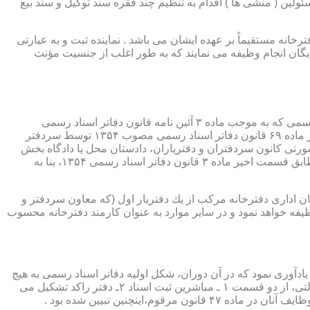
ئولین ( منشی ها ) اقدام به تنظیم چند فقره سند توکیل و سند بیع
 دفترخانه مستقیماً بر عهده ایشان می باشد . نماینده ثبت و به عبارتی
بایگان انجام وظیفه می نمایند که به طور اغلب از جنسیت مؤنث
یكی از مناصب بسیار مهم، خطیر و مورد بحث در حقوق مربوط به دفاتر اسناد رسمی، منصب دفتر یاری است. برخلاف سران دفاتر اسناد رسمی كه به موجب ماده ۳ آئین نامه قانون دفاتر اسناد رسمی
(اصلاحی ۲۷/۱۱/۱۳۶۰) به طور سراسری و عمومی، از طریق آگهی، امتحانات ورودی و اختبار، انتخاب گردیده یا به موجب اختیارات حاصله از ماده ۶۹ قانون دفاتر اسناد رسمی مصوب ۱۳۵۴ توسط سردفتر
شورتی كانون سردفتران و دفتریاران، دادستان محل یا دادگاه بخش
(حسب مورد) توسط سازمان ثبت اسناد و املاك كشور پیشنهاد و با ابلاغ ریاست قوه قضائیه به این سمت منصوب خواهند شد. دفتریاران، مطابق قسمت اخیر ماده ۳ قانون دفاتر اسناد رسمی ۱۳۵۴، بنا به
ازمان اداری دفترخانه مركب از یك دفتریار اول (كه معاون سردفتر و
وظیفه خواهد نمود و در سایر موارد به عنوان كارمند دفترخانه محسوب
ی اسناد مراجعان، به قانون ثبت اسناد مصوب سال ۱۲۹۰ شمسی بازمی گردد.باید یادآوری نمود كه در آن دوران، شكل اولیه دفاتر اسناد رسمی به هیچ
عنوان جنبه استقلالی نداشته است. مطابق قانون یاد شده، به منظور رسمیت دادن به اسناد قاطبه مردم، دوایر ثبت اسناد به عنوان نهادی دولتی، از دو قسمت ۱ ـ مباشرین ثبت اسناد ۲ـ دفتر راكد تشكیل می
ینچنین تبیین شده بود .