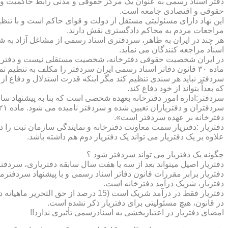
دفتر اسناد رسمی به عنوان یک مرکز حقوقی و مدنی رابط حاکمیت و ش
حقوقی و اقتصادی جامعه است.
این نهاد دارای مسئولیتی مستقل از دولت و قوای حاکم است و با تنظ
مراجعات مردم به محاکم دادگستری نقش دارند.
هر چند در ایران به ظاهر، سردفتری اسناد رسمی از مشاغل آزاد به شم
اسناد مراجعه کنندگان می نماید.
در ایران شخصیت حقوقی دفترخانه، شخصیت مستقلی نیست و دفترخان
ماده ۳۰ قانون دفاتر اسناد رسمی ایران سردفتر را مکلف به تنظ
سردفتر نباید هر سندی تنظیم کند مگر اینکه قدرت استدلال و دفاع از 
که بعداً بتواند از خود دفاع کند.
سردفتر:اداره امور دفترخانه بعهده شخصی است که بنا به پیشنهاد سا
دفترخانه بر عهده سردفتر است».
علاوه بر یک دفتریار می تواند یک دفتریار دوم هم داشته باشد.
چگونه یک دفتریار می تواند سردفتر شود ؟
دفتریار اصیل میتواند بعد از سه یا هفت سال سابقه دفتریاری، سردفتر
دفتریار برابر مقررات قانون دفاتر اسناد رسمی و با پیشنهاد سردفتر
دفتریار، شریک درآمد دفترخانه است.
دفتریار فقط در درآمد شریک است (15 درصد از حق التحریر ماهیانه دفترخانه )و در کار و مسئولیت و هزینه ها وضررها هیچ شراکتی ندارد.
در قانون، هیچ مسئولیتی برای دفتریار ذکر نشده است.
امضای دفتریار در اعتباربخشی به اسنادرسمی تأثیری ندارد!!