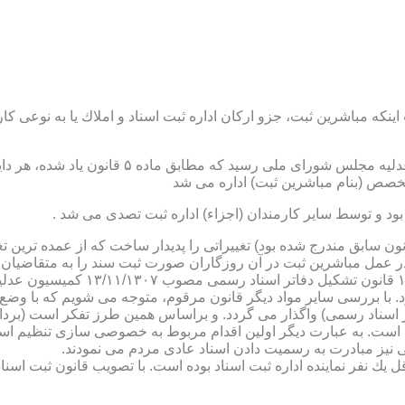
نكه مباشرین ثبت، جزو اركان اداره ثبت اسناد و املاك یا به نوعی كا
ن یاد شده، در شرح وظائف مباشرین ثبت (آنچه كه در ماده ۴۷ قانون سابق مندرج شده بود) تغییراتی را 
 عمل مباشرین ثبت در آن روزگاران صورت ثبت سند را به متقاضیان، 
دفترخانه های اسناد رسمی، به سال 
. با بررسی سایر مواد دیگر قانون مرقوم، متوجه می شویم كه با وضع 
ر اسناد رسمی) واگذار می گردد. و براساس همین طرز تفكر است (برد
ی نیز مبادرت به رسمیت دادن اسناد عادی مردم می نمودند.