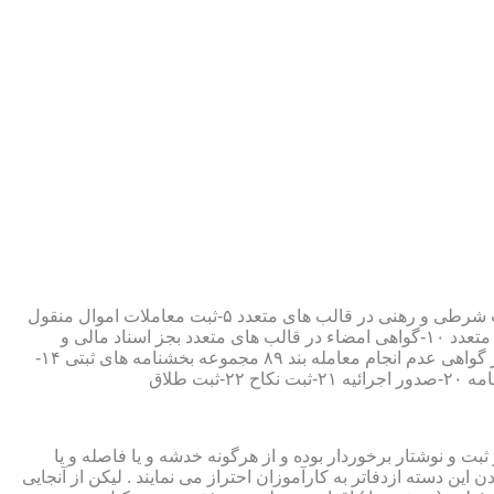
۱-ثبت اسناد مطابق مقررات قانونی ۲-ارائه مواد مصدق از اسناد ثبت شده ۳-تصدیق صحت امضاء،قبول و حفظ اسناد امانتی ۴-ثبت معاملات شرطی و رهنی در قالب های متعدد ۵-ثبت معاملات اموال منقول
۶-ثبت معاملات اموال غیر منقول ۷-ثبت وصیت در قالبهای عهدی و تکمیلی ۸-ثبت اقرارنامه در قالب های متعدد ۹-ثبت وکالت در قالب های متعدد ۱۰-گواهی امضاء در قالب های متعدد بجز اسناد مالی و
معاملاتی ۱۱-تصدیق کپی اسناد و اوراق مراجعین ۱۲-دریافت قبوض سپرده مستاجرین در قالب بند ۵۲ مجموعه بخشنامه های ثبتی ۱۳-صدور گواهی عدم انجام معامله بند ۸۹ مجموعه بخشنامه های ثبتی ۱۴-
ت و نوشتار برخوردار بوده و از هرگونه خدشه و یا فاصله و یا
ین دسته ازدفاتر به کارآموزان احتراز می نمایند . لیکن از آنجایی