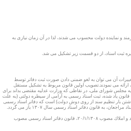
رمند و نماینده دولت محسوب می شدند، لذا در آن زمان نیازی به
پدیدار ساخت كه از عمده ترین تغییرات آن می توان به لغو ضمنی دادن صورت ثبت دفاتر توسط
ارائه می نمودند.تصویب اولین قانون مربوط به تشكیل مستقل
۱۳۰۷ باز می گردد. مطابق ماده ۱ قانون تشكیل دفاتر اسناد رسمی مصوب ۱۳/۱۱/۱۳۰۷ كمیسیون عدلیه مجلس شورای ملی، در نقاطی كه وزارت عدلیه مقتضی بداند برای
قانون یاد شده، ثبت اسناد رسمی به آرامی از سیطره دولتی (به علت
اشتن بار تنظیم سند از روی دوش دولت) است كه دفاتر اسناد رسمی
شكل می گیرد، علی رغم اینكه صلاحیت دفاتر در آن زمان محلی بوده است. به عبارت دیگر اولین اقدام مربوط به خصوصی سازی تنظیم اسناد مراجعان، به قانون دفاتر اسناد رسمی سال ۱۳۰۷ باز می گردد.
در آن زمان، هر دفتر اسناد رسمی مركب از یك نفر صاحب دفتر و لااقل یك نفر نماینده اداره ثبت اسناد بوده است. با تصویب قانون ثبت اسناد و املاك مصوب ۲۰/۱/۱۳۰۸، قانون دفاتر اسناد رسمی مصوب