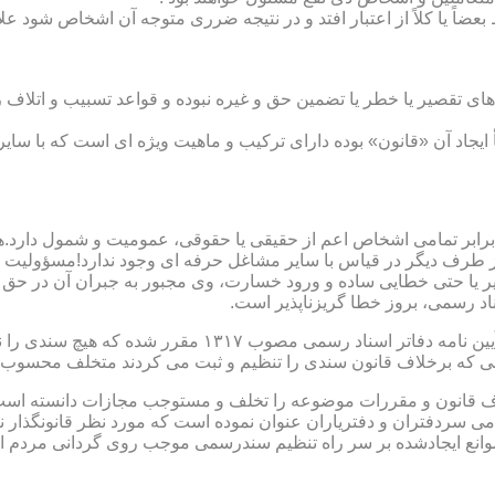
بعضاً یا کلاً از اعتبار افتد و در نتیجه ضرری متوجه آن اشخاص شود عل
ی تقصیر یا خطر یا تضمین حق و غیره نبوده و قواعد تسبیب و اتلاف ر
 ایجاد آن «قانون» بوده دارای ترکیب و ماهیت ویژه ای است که با سا
ابر تمامی اشخاص اعم از حقیقی یا حقوقی، عمومیت و شمول دارد.هی
 طرف دیگر در قیاس با سایر مشاغل حرفه ای وجود ندارد!مسؤولیت م
 یا حتی خطایی ساده و ورود خسارت، وی مجبور به جبران آن در حق 
د رسمی، بروز خطا گریزناپذیر است.
مبحث سوم): موانع موجود برای تنظیم اسناد رسمی مطابق ماده
رانی که برخلاف قانون سندی را تنظیم و ثبت می کردند متخلف محسوب
امی سردفتران و دفتریاران عنوان نموده است که مورد نظر قانونگذار 
انع ایجادشده بر سر راه تنظیم سندرسمی موجب روی گردانی مردم ا