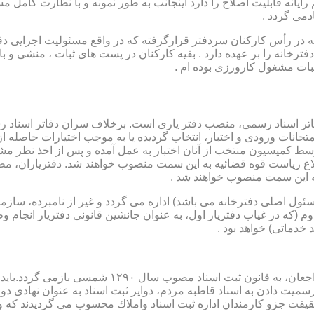
رایانه قابلیت اصلاح را دارد اینجانب به طور نمونه و با نظارت کامل مس
دمی گردد .
ار می باشد که در رأس کارکنان سردفتر قرارگرفته که در واقع مسئولیت اجرایی
فترخانه را بر عهده دارد . بقیه کارکنان در پست های ثبات ، منشی و 
بات مشغول کارورزی بوده ام .
توسط كمیسیون منتخب از آنان اختبار به عمل آمده و پس از اخذ نظر م
به این سمت منصوب خواهند شد .
 (كه مسئول اصلی دفترخانه می باشد) اداره می گردد و غیر از نامبرده، س
وم (كه در غیاب دفتریار اول، به عنوان جانشین قانونی دفتریار انجام 
 خدماتی) خواهد بود .
نطفه اولیه و ابتدایی شكل گیری مركزیتی جهت ثبت رسم
ن اداره ثبت اسناد واملاك محسوب می گردیدند كه وظایف آنان در ماده ۴۷ قانون مرقوم،ا