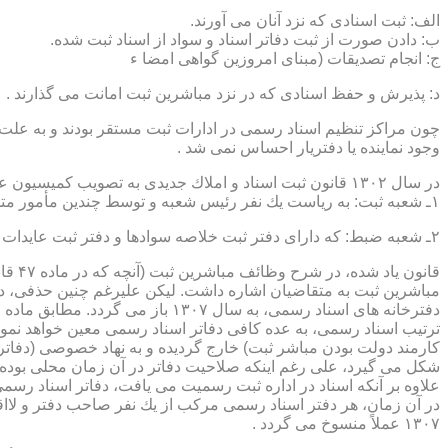
الف: ثبت اسنادی كه نزد آنان می آورند.
ب: دادن صورت از ثبت دفاتر اسناد و سواد از اسناد ثبت شده.
ج: انجام تصدیقات (مبنای امروزین گواهی امضا ء
د: پذیرش و حفظ اسنادی كه در نزد مباشرین ثبت امانت می گذارند .
چون مراكز تنظیم اسناد رسمی در ادارات ثبت مستقر بودند و به علت ای
وجود نماینده یا دفتریار احساس نمی شد .
در سال ۱۳۰۲ قانون ثبت اسناد و املاك جدیدی به تصویب كمیسیون عدلیه مجلس شورای ملی رسید كه مطابق ماده ۵ قانون یاد شده، هر دایره ثبت اسناد، از دو قسمت زیر تشكیل می شد.
۱ـ شعبه ثبت: به ریاست یك نفر رئیس شعبه و توسط چندین مأمور متخصص (بنام مباشرین ثبت) اداره می شد
۲ـ شعبه ضبط: كه دارای دفتر ثبت خلاصه سوادها و دفتر ثبت عایدات بود و توسط سایر كارمندان (اجزاء) اداره ثبت تصدی می شد .
قانو
مباشرین ثبت به متقاضیان اشاره داشت. لیكن علیرغم چنین حذفی، در
ترتیب اسناد رسمی، به عده كافی دفاتر اسناد رسمی معین خواهد نمود
كارمند دولت بودن مباشر ثبت) خارج گردیده و به نهاد خصوصی (دفات
علاوه بر آنكه اسناد در اداره ثبت رسمیت می یافت، دفاتر اسناد رسم
۱۳۰۷ عملاً منسوخ می گردد .