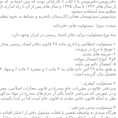
دفترنویس:دفترنویس یا « ثبّات » کارکنانی بودند که متن اسنادی که م
از سال های ۱۳۹۲ تا سال ۱۳۹۵ و سال های پس 
تنظیم سند استفاده میشود.
سندنویس:سندنویسان همان (کارمندان باتجربه و مسلط به نحوه تنظیم 
مبحث دوم) : مسئولیت های دفترخانه
سه نوع مسئولیت برای دفاتر اسناد رسمی در ایران وجود دارد:
۱-مسئولیت انتظامی و اداری ماده ۳۸ قانون دفاتر اسناد رسمی مجازات های انتظامی را برمی شمرد که ۵ درجه شامل :
۱-توبیخ با درج در پرونده،
۲- جریمه های نقدی،
۳و۴- انواع انفصال موقت
۵- انفصال دائم می باشد
تفصیل بیان گردیده است.
۲-مسئولیت کیفری :
سردفتر علاوه بر مقررات عام مندرج در قانون مجازات اسلامی، مقررات خاصی نیز در مواد ۱۰۰ و۱۰۱ و۱۰۲و ۳
و در صورتی که سردفتر عامداً یکی از جرم های مندرج در مواد مذک
نظر به اینکه قانون خاص مقدم به قانون عام است لذا در ابتدا بایستی
۳-مسئولیت مدنی سردفتر :
هرگاه سندی به واسطه تقصیر یا غفلت مسئول دفتر از اعتبار افتاده با
سردفترانی که در انجام وظایف خود مرتکب تخلفاتی بشوند در مقابل 