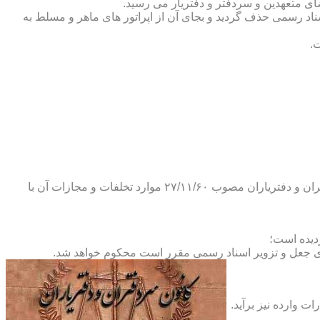
ضای متعهدین و سردفتر و دفتریار می رسید.
یلات دفاتر اسناد رسمی حذف گردید و بجای آن از اپراتور های ماهر و مسلط به
.
و طبق ماده ۲۹ آئین نامه های بند ۴ ماده ۶ و تبصره ۲ ماده ۶ و مواد ۱۴- ۱۷-۱۹-۲۰-۲۴-۲۸-۳۷ و ۵۳ قانون دفاتر اسناد رسمی و کانون سردفتران و دفتریاران مصوب ۲۷/۱۱/۶۰ موارد تخلفات و مجازات آن با
ای جعل و تزویر اسناد رسمی مقرر است محکوم خواهد شد.
ت وارده نیز برآید.