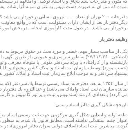
که متون و مندرجات سند بنچاق و یا اسناد توکیلی و امثالهم در سیستم 
نموده که متن آن به صورت دست نویس به عنوان نمونه گزارشات ایفا
دفترخانه ۲۰۰ تهران از تعداد ........ نیروی انسانی برخورد
دیگر دفتر یار بعد از ایشان دارای مسئولیت است که در واقع معاونت د
برخوردار می باشند . در طول مدت کارآموزی اینجانب در بخش امور ث
وظیفه دفتر یار
بازنشسته و از كارافتاده یا ورثه سردفتر متوفی یا متوفاه معرفی و 
پیشنهاد سردفتر و به موجب ابلاغ سازمان ثبت اسناد و املاك كشور 
از سال ۱۳۵۴ به بعد، دفترخانه اسناد رسمی توسط یك سردفتر
نماینده سازمان ثبت اسناد واملاك می باشد) و عنداللزوم یك دفتریار د
می گردد) و تعدادی كارمند (سندنویس، ثبات واپراتور كامپیوتر و كارمند
تاریخچه شكل گیری دفاتر اسناد رسمی:
گردید. مباشرین ثبت اسناد (اسلاف دولتی سران دفاتر امروزی)، در حقیقت جزو كارمندا