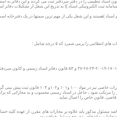
تون اسناد تنظیمی را در دفتر سردفتر ثبت می کردند و این دفاتر به ام
از آن با راه اندازی ((سامانه ثبت الکترونیکی اسناد )) به تدریج این شغل از تشک
اسناد )هستند و این شغل یکی از مهم ترین سمتها در یک دفترخانه است
۱۰ قانون ثبت پیش بینی گردیده است؛
ور را مرتکب شود ، جاعل در اسناد رسمی محسوب و به مجازاتی که بر
 قاضی، قانون خاص را اعمال نماید.
شد مسئول مذکور باید علاوه بر مجازات های مقرر، از عهده کلیه خسارا
متعاملین و اشخاص ذی نفع مسئول خواهند بود .