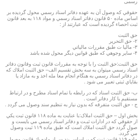
رسمی
حقوقي كه وصول آن به عهده دفاتر اسناد رسمي محول گرديده بر
اساس ماده ۵۰ قانون دفاتر اسناد رسمي و مواد ۱۱۸ به بعد قانون
ثبت احصاء گرديده است كه عبارتند از :
حق الثبت
۲- حق التحرير
۳- ماليا ت طبق مقررات مالياتي
۴- ساير وجوهي كه طبق قوانين ديگر محول شده باشد
حق الثبت:حق الثبت را با توجه به مقررات قانون ثبت وقانون دفاتر
اسناد رسمي ميتوان به سه بخش تقسيم الف– حق الثبت املاك كه
در دفاتر اسناد رسمي به هنگام انجام معا مله اخذ و به مازاد يا
بقاياي ثبتی تعبیر می شود .
ب- حق الثبت اسناد كه در رابطه با تمام اسناد مطرح و در ارتباط
مستقيم با كار دفاتر است .
ج - حق الثبت متفرقه كه بدون نياز به تنظیم سند وصول می گردد .
بخش اول – حق الثبت املاک:با عنايت به ماده ۱۱۸ قانون ثبت يكي
از حقوقي كه در ادارات ثبـت و دفاتر اسناد رسمي مي بايست و
صول گردد حق الثبت املاك است كه طبق ماده ۱۱۹ ثبت وصول
مي گردد.
ماده ۱۱۹ قانون ثبت كه بر اساس بند س از ماده يك قانون وصول