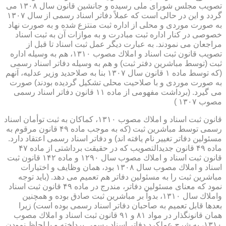
تصویب مجلس شورای ملی رسیده و جانشین قانون سال ۱۳۰۸ می
گردد و این در حالی است كه عملاً دفاتر اسناد رسمی از سال ۱۳۰۷
به صورت موردی و محلی از اداره ثبت منتزع شده و به صورت نهاد
خصوصی در كنار اداره ثبت مبادرت و به موازات آن به ثبت اسناد
مراجعان می نمودند. به عبارت دیگر عمل ثبت اسناد تا قبل از
تصویب قانون ثبت اسناد و املاك مصوب ۱۳۱۰، هم به وسیله اداره
ثبت (توسط مباشرین دفتر ثبت) و هم به وسیله دفاتر اسناد رسمی
(كه توسط ماده ۱ قانون سال ۱۳۰۷ بنا به صلاحدید وزیر عدلیه، آنهم
به صورت موردی و با صلاحیت محلی تشكیل گردیده بودند) صورت
می گیرد. (برداشت مفهومی از ماده ۱۱ قانون دفاتر اسناد رسمی
مصوب ۱۳۰۷ )
قانون ثبت اسناد و املاك مصوب ۱۳۱۰، كماكان به ثبت توأمان اسناد
رسمی توسط مباشرین ثبت (كه به موجب ماده ۴۹ قانون مرقوم به
مسئولین دفاتر تغییر نام یافته اند) و دفاتر اسناد رسمی اعتقاد دارد.
ماده ۴۹ قانون جدیدالتصویب كه در حقیقت برداشتی از ماده ۴۷
قانون ثبت اسناد و املاك مصوب سال ۱۲۹۰ و ماده ۱۴۲ قانون ثبت
اسناد و املاك مصوب سال ۱۳۰۸ بود، همان وظایف و اختیارات
مباشرین ثبت را به مسئولین دفاتر هم تعمیم می دهد. (باید توجه
نمود كه معنای مسئولین دفاتر، مندرج در ماده ۴۹ قانون ثبت اسناد
واملاك سال ۱۳۱۰، بدواً بر مباشرین ثبت صادق بوده و همچنین
بعدها قابل تعمیم به صاحبان دفاتر اسناد رسمی بوده است) زیرا
همان قانونگذار در مواد ۸۱ و ۹۱ قانون ثبت اسناد و املاك مصوب
۱۳۱۰، به شرح عملكرد دفاتر اسناد رسمی پرداخته و با لحاظ نمودن