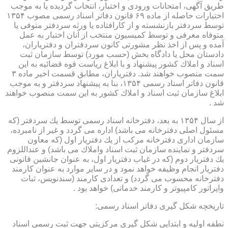
طریق آگهی، امتحانات ورودی و اختبار، انتخاب گردیده یا به موجب
اختیارات حاصله از ماده ۶۹ قانون دفاتر اسناد رسمی مصوب ۱۳۵۴
توسط سردفتر بازنشسته و از كارافتاده یا ورثه سردفتر متوفی یا
متوفاه معرفی و توسط كمیسیون منتخب از آنان اختبار به عمل
آمده و پس از اخذ نظر مشورتی كانون سردفتران و دفتریاران،
دادستان محل یا دادگاه بخش (حسب مورد) توسط سازمان ثبت
اسناد و املاك كشور پیشنهاد و با ابلاغ ریاست قوه قضائیه به این
سمت منصوب خواهند شد. دفتریاران، مطابق قسمت اخیر ماده ۳
قانون دفاتر اسناد رسمی ۱۳۵۴، بنا به پیشنهاد سردفتر و به موجب
ابلاغ سازمان ثبت اسناد و املاك كشور به این سمت منصوب خواهند
شد .
از سال ۱۳۵۴ به بعد، دفترخانه اسناد رسمی توسط یك سردفتر (كه
مسئول اصلی دفترخانه می باشد) اداره می گردد و غیر از نامبرده،
سازمان اداری دفترخانه مركب از یك دفتریار اول (كه معاون
سردفتر و نماینده سازمان ثبت اسناد واملاك می باشد) و عنداللزوم
یك دفتریار دوم (كه در غیاب دفتریار اول، به عنوان جانشین قانونی
دفتریار انجام وظیفه خواهد نمود و در سایر موارد به عنوان كارمند
دفترخانه محسوب می گردد) و تعدادی كارمند (سندنویس، ثبات
واپراتور كامپیوتر و كارمند خدماتی) خواهد بود .
تاریخچه شكل گیری دفاتر اسناد رسمی:
نطفه اولیه و ابتدایی شكل گیری مركزیتی جهت ثبت رسمی اسناد