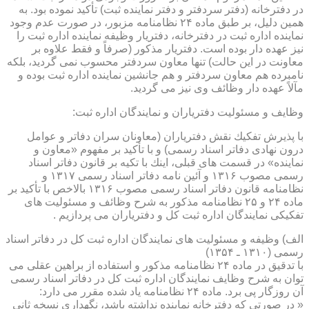
در دفترخانه (دفتر سردفتر و دفتر نماینده ثبت) تأكید نموده بود. به
همین دلیل، بر طبق ماده ۲۴ نظامنامه مزبور، در صورت عدم وجود
نماینده اداره ثبت در دفترخانه، دفتریار وظیفه نماینده اداره ثبت را
نیز عهده دار بوده است. دفتریار مذكور (صرفاً و فقط علاوه بر
معاونت در این حالت) تنها معاون سردفتر محسوب نمی گردید، بلكه
نامبرده هم معاون سردفتر و هم جانشین نماینده اداره ثبت بوده و
مآلاً عهده دار وظائف وی نیز می گردید.
وظایف و مسئولیت دفتریاران و نمایندگان اداره ثبت:
با پذیرش تفكیك نقش دفتریاران (معاونان سران دفاتر و عوامل
درون نهادی دفاتر اسناد رسمی) و با تأكید بر مفهوم «معاون و
نماینده» در قسمت های قبلی، اینك با تكیه بر قانون دفاتر اسناد
رسمی مصوب ۱۳۱۶ و آئین نامه دفاتر اسناد رسمی ۱۳۱۷ و
نظامنامه قانون دفاتر اسناد رسمی مصوب ۱۳۱۶ بالاخص با تأكید بر
ماده ۲۴ و ۲۵ نظامنامه مذكور به شرح وظائف و مسئولیت های
تفكیكی نمایندگان اداره ثبت كل و دفتریاران می پردازیم .
الف) وظیفه و مسئولیت های نمایندگان اداره ثبت كل در دفاتر اسناد
رسمی (۱۳۱۰ ـ ۱۳۵۴)
با تدقیق در ماده ۲۴ نظامنامه مذكور و استفاده از براهین عقلی می
توان به شرح وظایف نمایندگان اداره ثبت كل در دفاتر اسناد رسمی
آن روزگار پی برد. ماده ۲۴ نظامنامه یاد شده مقرر می دارد:
« در صورتی كه دفترخانه نماینده نداشته باشد، نگهداری نسخه ثانی