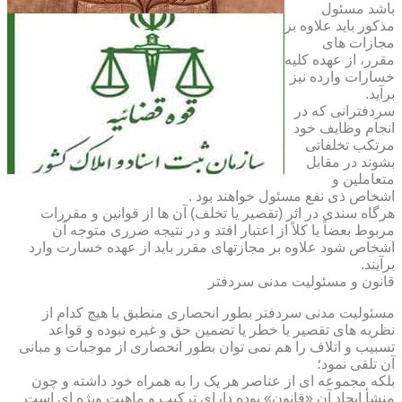
باشد مسئول
مذکور باید علاوه بر
مجازات های
مقرر، از عهده کلیه
خسارات وارده نیز
برآید.
سردفترانی که در
انجام وظایف خود
مرتکب تخلفاتی
بشوند در مقابل
متعاملین و
اشخاص ذی نفع مسئول خواهند بود .
هرگاه سندی در اثر (تقصیر یا تخلف) آن ها از قوانین و مقررات
مربوط بعضاً یا کلاً از اعتبار افتد و در نتیجه ضرری متوجه آن
اشخاص شود علاوه بر مجازتهای مقرر باید از عهده خسارت وارد
برآیند.
قانون و مسئولیت مدنی سردفتر
مسئولیت مدنی سردفتر بطور انحصاری منطبق با هیچ کدام از
نظریه های تقصیر یا خطر یا تضمین حق و غیره نبوده و قواعد
تسبیب و اتلاف را هم نمی توان بطور انحصاری از موجبات و مبانی
آن تلقی نمود؛
بلکه مجموعه ای از عناصر هر یک را به همراه خود داشته و چون
منشأ ایجاد آن «قانون» بوده دارای ترکیب و ماهیت ویژه ای است