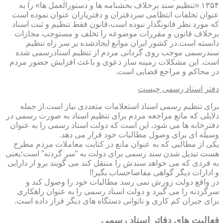
۱۳۵۴ «تنظیم سند برخلاف بخشنامه ها و دستورالعمل ها» را به
عنوان تخلفات انتظامی سردفتران و دفتریاران عنوان نموده است
که مورد نظر قانونگذار نبوده است،قانون فقط تنظیم و ثبت اسناد
برخلاف قانون و مقررات موضوعه را تخلف و مستوجب مجازات
دانسته است.در کشور ایران موانع ایجادشده بر سر راه تنظیم
سندرسمی موجب روی گردانی مردم از تنظیم اسنادرسمی شده
است. این مشکلات زمینه ساز دعوی و باعث افزایش حضور مردم
در محاکم و مراجع قضایی است.
دفتر اسناد رسمی چیست
برای تنظیم رسمی اسناد استعلامات متعددی نیاز است.از جمله
دلایلی که مانع مراجعه مردم برای تنظیم اسناد به صورت رسمی در
دفترخانه ها می شود، این است که دولت اسناد رسمی را به عنوان
وسیله ای برای وصول مطالبات خود قرار می دهد.
یکی از مطالبی که به عنوان مانع در کتابت معاملات مردم مطرح
هست تبدیل شدن سند رسمی برای دولت به “سر گردنه” است؛یعنی
به فردی که می خواهد سندش را منتقل کند می گویند برو از دارایی
و ادارات دیگر گواهی مفاصاحساب بگیر!!
در واقع دولت زورش نمی رسد مطالبات خود را وصول کند و
سرگردنه را می گیرد و دولت اسناد رسمی را به عنوان راهکاری
برای جبران کم کاری و ناتوانی دستگاه های دیگر قرار داده است.
فعالیت های دفاتر اسناد رسمی