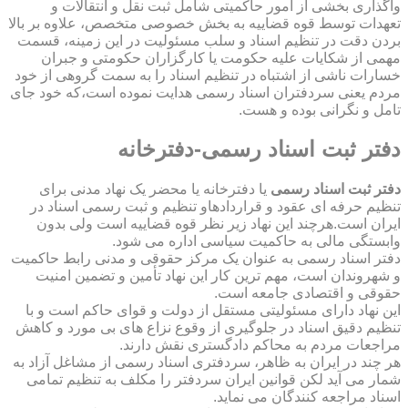
واگذاری بخشی از امور حاکمیتی شامل ثبت نقل و انتقالات و
تعهدات توسط قوه قضاییه به بخش خصوصی متخصص، علاوه بر بالا
بردن دقت در تنظیم اسناد و سلب مسئولیت در این زمینه، قسمت
مهمی از شکایات علیه حکومت یا کارگزاران حکومتی و جبران
خسارات ناشی از اشتباه در تنظیم اسناد را به سمت گروهی از خود
مردم یعنی سردفتران اسناد رسمی هدایت نموده است،که خود جای
تامل و نگرانی بوده و هست.
دفتر ثبت اسناد رسمی-دفترخانه
دفتر ثبت اسناد رسمی
یا دفترخانه یا محضر یک نهاد مدنی برای
تنظیم حرفه ای عقود و قراردادهاو تنظیم و ثبت رسمی اسناد در
ایران است.هرچند این نهاد زیر نظر قوه قضاییه است ولی بدون
وابستگی مالی به حاکمیت سیاسی اداره می شود.
دفتر اسناد رسمی به عنوان یک مرکز حقوقی و مدنی رابط حاکمیت
و شهروندان است، مهم ترین کار این نهاد تأمین و تضمین امنیت
حقوقی و اقتصادی جامعه است.
این نهاد دارای مسئولیتی مستقل از دولت و قوای حاکم است و با
تنظیم دقیق اسناد در جلوگیری از وقوع نزاع های بی مورد و کاهش
مراجعات مردم به محاکم دادگستری نقش دارند.
هر چند در ایران به ظاهر، سردفتری اسناد رسمی از مشاغل آزاد به
شمار می آید لکن قوانین ایران سردفتر را مکلف به تنظیم تمامی
اسناد مراجعه کنندگان می نماید.