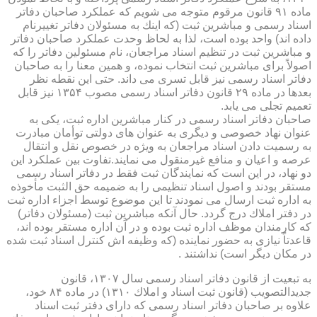
ماده ۹۱ قانون مرقوم متوجه می شویم كه عملكرد صاحبان دفاتر
اسناد رسمی و مباشرین ثبت (كه اینك به مسئولان دفاتر تغییرنام
داده اند) واحد بوده است، لذا به لحاظ وحدت عملكرد صاحبان دفاتر
و مباشرین ثبت در تنظیم اسناد مراجعان، نام مسئولین دفاتر را كه
اصولاً برای مباشرین ثبت انتخاب نموده، و همین معنا را به صاحبان
دفاتر اسناد رسمی نیز قابل تسری می داند. حتی این نقطه نظر
بعدها در ماده ۲۹ قانون دفاتر اسناد رسمی مصوب ۱۳۵۴ نیز قابل
تعمیم تجلی می یابد.
صاحبان دفاتر اسناد رسمی در كنار مباشرین اداره ثبت، یكی به
عنوان نهاد خصوصی و دیگری به عنوان های دولتی توأمان مبادرت
به رسمیت دادن اسناد مراجعان به ویژه در خصوص نقل و انتقال
عرصه و اعیان و منافع غیرمنقول می نمایند.تفاوت بین عملكرد این
دو نهاد، در این است كه نمایندگان ثبت فقط در دفاتر اسناد رسمی
مستقر بودند و اصول اسناد تنظیمی را به ضمیمه حق الثبت مأخوذه
به اداره ثبت ارسال می نمودند تا این موضوع توسط اجزاء اداره ثبت
در دفتر املاك درج گردد. حال آنكه مباشرین ثبت (مسئولان دفاتر)
كه كارمندان موظف اداره ثبت بوده و در آن اداره مستقر بوده اند،
قاعدتاً نیازی به حضور نماینده (كه وظیفه اش كنترل اسناد ثبت شده
در مكان دیگر است) نداشتند .
به تبعیت از قانون دفاتر اسناد رسمی سال ۱۳۰۷، قانون
جدیدالتصویب (قانون ثبت اسناد و املاك ۱۳۱۰) در ماده ۸۴ خود،
علاوه بر صاحبان دفاتر اسناد رسمی كه دارای دفتر ثبت اسناد