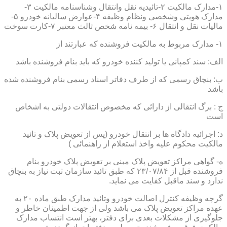
۱-مدارک مالکیت ۲-تائیدیه نقل وانتقال وشناسنامه مالکیت ۳-
مدارک هویتی وشخصی ونظام وظیفه ۴-عوارض سالیانه خودرو ۵-
مالیات نقل و انتقال ۶- بیمه نامه شخص ثالث معتبر ۷-کارت سوخت
۱- مدارک مربوط به مالکیت فروشنده که عبارتند از
الف: سند کمپانی یا تولید کننده خودرو که باید بنام فروشنده باشد
ب: بنچاق رسمی که از طرف دفاتر اسناد رسمی بنام فروشنده شده
باشد
ج : برگ انتقالی از دارائی که مخصوص انتقالات دولتی به اشخاص
است
د: اجرائیه دادگاه ها بر انتقال خودرو (پس از تعویض پلاک و تائید
مالکیت محکوم علیه واخذ استعلام از راهنمائی )
ه- گواهی مراکز تعویض پلاک مبنی بر تعویض پلاک خودرو بنام
فروشنده قبل از ۲۳/۰۷/۸۴ که طبق تائید سازمان ثبت نیاز به بنچاق
ندارد و سند ماقبل کفایت می نماید.
گرچه وظیفه کنترل اصالت خودرو وتائید مدارک طبق ماده ۲۰ به
عهده مراکز تعویض پلاک می باشد ولی از جهت اطمینان خاطر و
جلوگیری از مشکلات بعدی برای دفتر، بهتر است انتساب مدارک