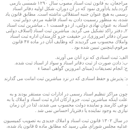
مراجعان، به قانون ثبت اسناد مصوب سال ۱۲۹۰ شمسی بازمی
گردد.باید یادآوری نمود كه در آن دوران، شكل اولیه دفاتر اسناد
رسمی به هیچ عنوان جنبه استقلالی نداشته است. مطابق قانون یاد
شده، به منظور رسمیت دادن به اسناد قاطبه مردم، دوایر ثبت
اسناد به عنوان نهادی دولتی، از دو قسمت ۱ ـ مباشرین ثبت اسناد
۲ـ دفتر راكد تشكیل می گردید. مباشرین ثبت اسناد (اسلاف دولتی
سران دفاتر امروزی)، در حقیقت جزو كارمندان اداره ثبت اسناد
واملاك محسوب می گردیدند كه وظایف آنان در ماده ۴۷ قانون
مرقوم،اینچنین تبیین شده بود .
الف: ثبت اسنادی كه نزد آنان می آورند.
ب: دادن صورت از ثبت دفاتر اسناد و سواد از اسناد ثبت شده.
ج: انجام تصدیقات (مبنای امروزین گواهی امضا ء
د: پذیرش و حفظ اسنادی كه در نزد مباشرین ثبت امانت می گذارند
.
چون مراكز تنظیم اسناد رسمی در ادارات ثبت مستقر بودند و به
علت اینكه مباشرین ثبت، جزو اركان اداره ثبت اسناد و املاك یا به
نوعی كارمند و نماینده دولت محسوب می شدند، لذا در آن زمان
نیازی به وجود نماینده یا دفتریار احساس نمی شد .
در سال ۱۳۰۲ قانون ثبت اسناد و املاك جدیدی به تصویب كمیسیون
عدلیه مجلس شورای ملی رسید كه مطابق ماده ۵ قانون یاد شده،