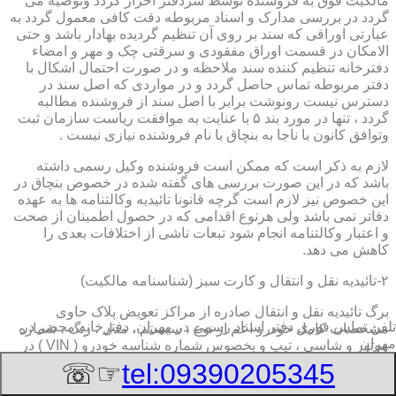
مالکیت فوق به فروشنده توسط سردفتر احراز گردد وتوصیه می
گردد در بررسی مدارک و اسناد مربوطه دقت کافی معمول گردد به
عبارتی اوراقی که سند بر روی آن تنظیم گردیده بهادار باشد و حتی
الامکان در قسمت اوراق مفقودی و سرقتی چک و مهر و امضاء
دفترخانه تنظیم کننده سند ملاحظه و در صورت احتمال اشکال با
دفتر مربوطه تماس حاصل گردد و در مواردی که اصل سند در
دسترس نیست رونوشت برابر با اصل سند از فروشنده مطالبه
گردد ، تنها در مورد بند ۵ با عنایت به موافقت ریاست سازمان ثبت
وتوافق کانون با ناجا به بنچاق با نام فروشنده نیازی نیست .
لازم به ذکر است که ممکن است فروشنده وکیل رسمی داشته
باشد که در این صورت بررسی های گفته شده در خصوص بنچاق در
این خصوص نیز لازم است گرچه قانونا تائیدیه وکالتنامه ها به عهده
دفاتر نمی باشد ولی هرنوع اقدامی که در حصول اطمینان از صحت
و اعتبار وکالتنامه انجام شود تبعات ناشی از اختلافات بعدی را
کاهش می دهد.
۲-تائیدیه نقل و انتقال و کارت سبز (شناسنامه مالکیت)
برگ تائیدیه نقل و انتقال صادره از مراکز تعویض پلاک حاوی
تلفن تماس فوری
دفتر اسناد رسمی در مهران, دفترخانه,محضر در
مشخصات کامل خودرو اعم از نوع ، سیستم ، مدل ، رنگ ، شماره
مهران
موتور و شاسی ، تیپ و بخصوس شماره شناسه خودرو ( VIN ) در
صدر صفحه و مشخصات فروشنده و خریدار اعم از مشخصات
☞☏
tel:09390205345
سجلی و شماره ملی و کدپستی و آدرس و شماره انتظامی
اختصاصی آنها با قسمت توضیحات برای هریک در قسمت انتهائی و