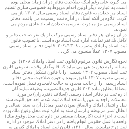
می گیرد، علی رغم اینكه صلاحیت دفاتر در آن زمان محلی بوده
است. به عبارت دیگر اولین اقدام مربوط به خصوصی سازی تنظیم
اسناد مراجعان، به قانون دفاتر اسناد رسمی سال ۱۳۰۷ باز می
گردد. علاوه بر آنكه اسناد در اداره ثبت رسمیت می یافت، دفاتر
اسناد رسمی نیز مبادرت به رسمیت دادن اسناد عادی مردم می
نمودند.
در آن زمان، هر دفتر اسناد رسمی مركب از یك نفر صاحب دفتر و
لااقل یك نفر نماینده اداره ثبت اسناد بوده است. با تصویب قانون
ثبت اسناد و املاك مصوب ۲۰/۱/۱۳۰۸، قانون دفاتر اسناد رسمی
مصوب ۱۳۰۷ عملاً منسوخ می گردد .
نحوه نگارش قانون مرقوم (قانون ثبت اسناد واملاك ۱۳۰۸) این
مسأله را به ذهن تداعی می نماید كه قانونگذار وقت، به نوعی قانون
ثبت اسناد مصوب ۱۳۰۲ شمسی را با قانون تشكیل دفاتر اسناد
رسمی مصوب ۱۳۰۷ تلفیق نموده و حوزه صلاحیت محلی دفاتر
اسناد رسمی را از حالت محدود به حالت نامحدود تبدیل نموده است.
مضافاً مطابق ماده ۲۰۳ قانون جدیدالتصویب، وظیفه نمایندگان
اداره ثبت در دفاتر اسناد رسمی (اسلاف دفتریاران) در مورد
معاملات راجع به عین یا منافع املاك ثبت شده، اخذ حق الثبت سند
نقل و انتقال املاك و الصاق نمودن تمبر معادل آن به سند انتقالی و
ابطال تمبر مربوطه و ارسال سند به اداره ثبت محل وقوع ملك بوده
است تا اجزاء ثبت (كارمندان مستقر در اداره ثبت محل وقوع ملك)
واقعه یا عمل حقوقی انجام یافته را در دفتر املاك موجود در اداره
ثبت درج نمایند.در سال ۱۳۱۰، قانون ثبت اسناد و املاك كنونی به