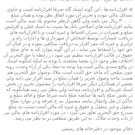
۵- اقرارنامه ها ، اين گونه اسناد گاه صرفا اقرارنامه است و حاوي
مسائل مالي نبوده و تحرير آن مورد اتفاق نظر بوده و همان مبلغ
۳۰۰۰۰ ريال مي باشد ولي گاهي ازنظر محتوي يك سند مالي است
مانند اقرارنامه هاي اصلاحي بانك ها نسبت به اسناد قبلي و افزايش
مبلغ و تغييرات در ميزان اقساط و غيره است و يا اقرارنامه هاي
دريافت خسارات توسط اشخاص از شهرداري ها و ادارات راه و
ترابري و غيره كه مقر اقرار به دريافت مبالغي نموده و در قبال آن
حق خود را اسقاط مي نمايد ، در اين گونه موارد كه به جاي صلح
حقوق در قالب اقرارنامه تنظيم مي شود در رابطه با حق التحرير آن
اختلاف نظر وجود دارد بعضا معتقدند با توجه به اينكه اينگونه اسناد
در واقع سندي مالي است وبا توجه به مفاد يكي از آراء وحدت رويه
چون مبلغي كه ماخذ حق الثبت است ملاك وصول حق التحرير هم
هست ماخذ وصول تحرير را همان مبلغ در سند اقرار مي دانند ولي
بعضي از همكاران ديگر صرفا اقرارنامه را مشمول تحرير در بخش
اسناد غيرمالي و اقرارنامه ميدانند ولي بنظر مي رسد همانگونه كه
در بخش صلح نامه ها چنانچه صلح نامه صرفا صلح و فاقد مبلغ و
حاكي از نقل وانتقال نباشد مشمول بند ج تعرفه و در موارد صلح
منقول و غير منقول و حقوق و غيره كه مالي است نسبت به مبلغ
مندرج حق التحرير تعلق مي گيرد ، در مورد اقرارنامه هاي مالي نيز
از باب وحدت ملاک ، به این طریق منطقی تر به نظر می رسد .
دفاتر موجود در دفترخانه های رسمی