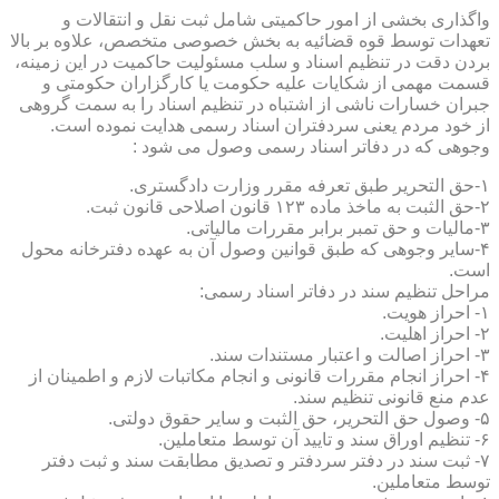
واگذاری بخشی از امور حاکمیتی شامل ثبت نقل و انتقالات و
تعهدات توسط قوه قضائیه به بخش خصوصی متخصص، علاوه بر بالا
بردن دقت در تنظیم اسناد و سلب مسئولیت حاکمیت در این زمینه،
قسمت مهمی از شکایات علیه حکومت یا کارگزاران حکومتی و
جبران خسارات ناشی از اشتباه در تنظیم اسناد را به سمت گروهی
از خود مردم یعنی سردفتران اسناد رسمی هدایت نموده است.
وجوهی که در دفاتر اسناد رسمی وصول می شود :
۱-حق التحریر طبق تعرفه مقرر وزارت دادگستری.
۲-حق الثبت به ماخذ ماده ۱۲۳ قانون اصلاحی قانون ثبت.
۳-مالیات و حق تمبر برابر مقررات مالیاتی.
۴-سایر وجوهی که طبق قوانین وصول آن به عهده دفترخانه محول
است.
مراحل تنظیم سند در دفاتر اسناد رسمی:
۱- احراز هویت.
۲- احراز اهلیت.
۳- احراز اصالت و اعتبار مستندات سند.
۴- احراز انجام مقررات قانونی و انجام مکاتبات لازم و اطمینان از
عدم منع قانونی تنظیم سند.
۵- وصول حق التحریر، حق الثبت و سایر حقوق دولتی.
۶- تنظیم اوراق سند و تایید آن توسط متعاملین.
۷- ثبت سند در دفتر سردفتر و تصدیق مطابقت سند و ثبت دفتر
توسط متعاملین.