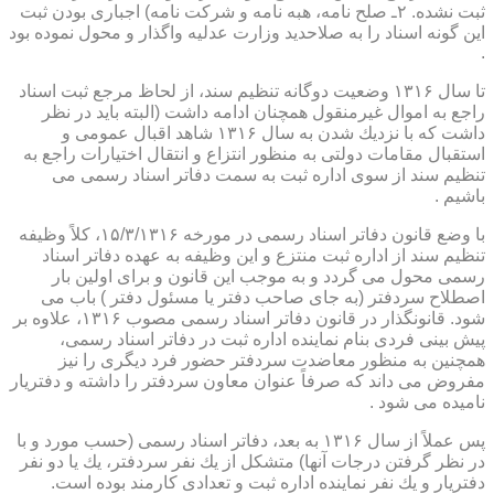
ثبت نشده. ۲ـ صلح نامه، هبه نامه و شركت نامه) اجباری بودن ثبت
این گونه اسناد را به صلاحدید وزارت عدلیه واگذار و محول نموده بود
.
تا سال ۱۳۱۶ وضعیت دوگانه تنظیم سند، از لحاظ مرجع ثبت اسناد
راجع به اموال غیرمنقول همچنان ادامه داشت (البته باید در نظر
داشت كه با نزدیك شدن به سال ۱۳۱۶ شاهد اقبال عمومی و
استقبال مقامات دولتی به منظور انتزاع و انتقال اختیارات راجع به
تنظیم سند از سوی اداره ثبت به سمت دفاتر اسناد رسمی می
باشیم .
با وضع قانون دفاتر اسناد رسمی در مورخه ۱۵/۳/۱۳۱۶، كلاً وظیفه
تنظیم سند از اداره ثبت منتزع و این وظیفه به عهده دفاتر اسناد
رسمی محول می گردد و به موجب این قانون و برای اولین بار
اصطلاح سردفتر (به جای صاحب دفتر یا مسئول دفتر ) باب می
شود. قانونگذار در قانون دفاتر اسناد رسمی مصوب ۱۳۱۶، علاوه بر
پیش بینی فردی بنام نماینده اداره ثبت در دفاتر اسناد رسمی،
همچنین به منظور معاضدت سردفتر حضور فرد دیگری را نیز
مفروض می داند كه صرفاً عنوان معاون سردفتر را داشته و دفتریار
نامیده می شود .
پس عملاً از سال ۱۳۱۶ به بعد، دفاتر اسناد رسمی (حسب مورد و با
در نظر گرفتن درجات آنها) متشكل از یك نفر سردفتر، یك یا دو نفر
دفتریار و یك نفر نماینده اداره ثبت و تعدادی كارمند بوده است.