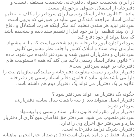
در ایران شخصیت حقوقی دفترخانه، شخصیت مستقلی نیست و
دفترخانه از استقلال حقوقی برخوردار نیست.
ماده ۳۰ قانون دفاتر اسناد رسمی ایران سردفتر را مکلف به تنظیم
تمامی اسناد مراجعه کنندگان می نماید در صورتی که بدیهی است
سردفتر نباید هر سندی تنظیم کند مگر اینکه قدرت استدلال و دفاع
از آن سند تنظیمی را در خود قبل از تنظیم سند دیده و سنجیده باشد
که بعداً بتواند از خود دفاع کند.
سردفتر:اداره امور دفترخانه بعهده شخصی است که بنا به پیشنهاد
سازمان ثبت اسناد و املاک کشور با جلب نظر مشورتی کانون
سردفتران و دفتریاران تعیین شده و سردفتر نامیده می شود. ماده
۲۱ قانون دفاتر اسناد رسمی تأکید می کند که همه «مسئولیت های
دفترخانه بر عهده سردفتر است».
دفتریار :دفتریار سمت معاونت دفترخانه و نمایندگی سازمان ثبت را
دارا می باشد.طبق ماده ۳ قانون دفاتر اسناد رسمی هر دفترخانه
علاوه بر یک دفتریار می تواند یک دفتریار دوم هم داشته باشد.
چگونه یک دفتریار می تواند سردفتر شود ؟
دفتریار اصیل میتواند بعد از سه یا هفت سال سابقه دفتریاری،
سردفتر شوند.
دفتریار برابر مقررات قانون دفاتر اسناد رسمی و با پیشنهاد
سردفترمنصوب می شود. سردفتر حق تقاضای هیچ کاری از دفتریار
ندارد و سردفتر حق اخراج وی را ندارد.
دفتریار، شریک درآمد دفترخانه است.
دفتریار فقط در درآمد شریک است (15 درصد از حق التحریر ماهیانه