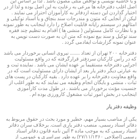
و یا حاشیه نویسی و نواقص مثلی مصون باشد . لذا بر اساس این
اصل اغلب دفترخانه ها مرعی به رعایت به این اصل بوده و لذا از در
اختیار گذاردن این دسته ازدفاتر به کارآموزان احتراز می نمایند .
لیکن از آنجایی که متون و مندرجات سند بنچاق و یا اسناد توکیلی و
امثالهم در سیستم رایانه قابلیت اصلاح را دارد اینجانب به طور نمونه
و با نظارت کامل مسئولین ( منشی ها ) اقدام به تنظیم چند فقره
سند توکیل و سند بیع نموده که متن آن به صورت دست نویس به
عنوان نمونه گزارشات ایفادمی گردد .
دفترخانه ۲۰۰ تهران از تعداد ........ نیروی انسانی برخوردار می باشد
که در رأس کارکنان سردفتر قرارگرفته که در واقع مسئولیت
اجرایی دفترخانه مستقیماً بر عهده ایشان می باشد . نماینده ثبت و
به عبارتی دیگر دفتر یار بعد از ایشان دارای مسئولیت است که در
واقع معاونت دفترخانه را بر عهده دارد . بقیه کارکنان در پست های
ثبات ، منشی و بایگان انجام وظیفه می نمایند که به طور اغلب از
جنسیت مؤنث برخوردار می باشند . در طول مدت کارآموزی
اینجانب در بخش امور ثبات مشغول کارورزی بوده ام .
وظیفه دفتر یار
یكی از مناصب بسیار مهم، خطیر و مورد بحث در حقوق مربوط به
دفاتر اسناد رسمی، منصب دفتر یاری است. برخلاف سران دفاتر
اسناد رسمی كه به موجب ماده ۳ آئین نامه قانون دفاتر اسناد
رسمی (اصلاحی ۲۷/۱۱/۱۳۶۰) به طور سراسری و عمومی، از