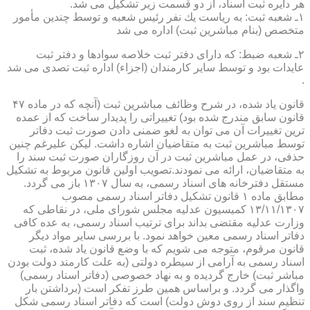
هر دایره ثبت اسناد، از دو قسمت زیر تشكیل می شد.
۱ـ شعبه ثبت: به ریاست یك نفر رئیس شعبه و توسط چندین مأمور
متخصص (بنام مباشرین ثبت) اداره می شد
۲ـ شعبه ضبط: كه دارای دفتر ثبت خلاصه سوادها و دفتر ثبت
عایدات بود و توسط سایر كارمندان (اجزاء) اداره ثبت تصدی می شد
.
قانون یاد شده، در شرح وظائف مباشرین ثبت (آنچه كه در ماده ۴۷
قانون سابق مندرج شده بود) تغییراتی را پدیدار ساخت كه از عمده
ترین تغییرات آن می توان به لغو ضمنی دادن صورت ثبت دفاتر
توسط مباشرین ثبت به متقاضیان اشاره داشت. لیكن علیرغم چنین
حذفی، در عمل مباشرین ثبت در آن روزگاران صورت ثبت سند را
به متقاضیان، ارائه می نمودند.تصویب اولین قانون مربوط به تشكیل
مستقل دفترخانه های اسناد رسمی، به سال ۱۳۰۷ باز می گردد.
مطابق ماده ۱ قانون تشكیل دفاتر اسناد رسمی مصوب
۱۳/۱۱/۱۳۰۷ كمیسیون عدلیه مجلس شورای ملی، در نقاطی كه
وزارت عدلیه مقتضی بداند برای ترتیب اسناد رسمی، به عده كافی
دفاتر اسناد رسمی معین خواهد نمود. با بررسی سایر مواد دیگر
قانون مرقوم، متوجه می شویم كه با وضع قانون یاد شده، ثبت
اسناد رسمی به آرامی از سیطره دولتی (به علت كارمند دولت بودن
مباشر ثبت) خارج گردیده و به نهاد خصوصی (دفاتر اسناد رسمی)
واگذار می گردد. و براساس همین طرز تفكر است (برداشتن بار
تنظیم سند از روی دوش دولت) است كه دفاتر اسناد رسمی شكل