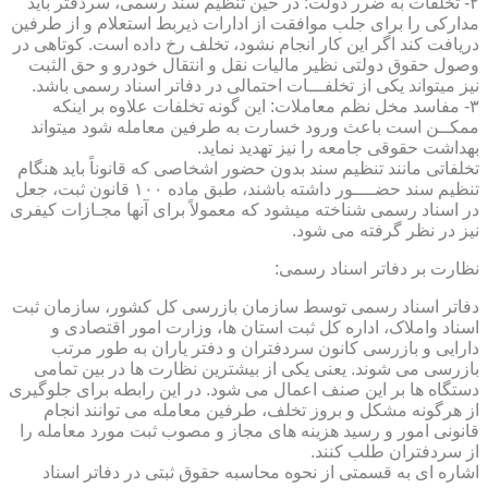
۲- تخلفات به ضرر دولت: در حین تنظیم سند رسمی، سردفتر باید
مدارکی را برای جلب موافقت از ادارات ذیربط استعلام و از طرفین
دریافت کند اگر این کار انجام نشود، تخلف رخ داده است. کوتاهی در
وصول حقوق دولتی نظیر مالیات نقل و انتقال خودرو و حق الثبت
نیز میتواند یکی از تخلفـــات احتمالی در دفاتر اسناد رسمی باشد.
۳- مفاسد مخل نظم معاملات: این گونه تخلفات علاوه بر اینکه
ممکــن است باعث ورود خسارت به طرفین معامله شود میتواند
بهداشت حقوقی جامعه را نیز تهدید نماید.
تخلفاتی مانند تنظیم سند بدون حضور اشخاصی که قانوناً باید هنگام
تنظیم سند حضــــور داشته باشند، طبق ماده ۱۰۰ قانون ثبت، جعل
در اسناد رسمی شناخته میشود که معمولاً برای آنها مجـازات کیفری
نیز در نظر گرفته می شود.
نظارت بر دفاتر اسناد رسمی:
دفاتر اسناد رسمی توسط سازمان بازرسی کل کشور، سازمان ثبت
اسناد واملاک، اداره کل ثبت استان ها، وزارت امور اقتصادی و
دارایی و بازرسی کانون سردفتران و دفتر یاران به طور مرتب
بازرسی می شوند. یعنی یکی از بیشترین نظارت ها در بین تمامی
دستگاه ها بر این صنف اعمال می شود. در این رابطه برای جلوگیری
از هرگونه مشکل و بروز تخلف، طرفین معامله می توانند انجام
قانونی امور و رسید هزینه های مجاز و مصوب ثبت مورد معامله را
از سردفتران طلب کنند.
اشاره ای به قسمتی از نحوه محاسبه حقوق ثبتی در دفاتر اسناد