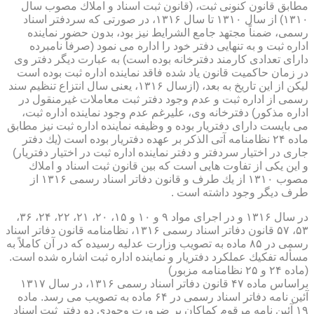
مطابق قانون كنونی ثبت، (قانون ثبت اسناد و املاك مصوب سال
۱۳۱۰) از سال ۱۳۱۰ تا سال ۱۳۱۶، در صورتی كه سردفتر اسناد
رسمی، ضمناً مجتهد جامع الشرایط نیز بود، بدون حضور نماینده
اداره ثبت و به تنهایی دفتر خود را اداره می نمود (صرفاً نامبرده
دارای تعدادی كارمند دفترخانه بوده است) به عبارت دیگر دفتر وی
در زمان حاكمیت قانون یاد شده فاقد نماینده اداره ثبت بوده است
لیكن از این تاریخ به بعد، (ازسال ۱۳۱۶، یعنی سال انتزاع تنظیم سند
رسمی از اداره ثبت و عدم وجود دفتر ثبت معاملات غیرمنقول در
اداره مذكور) دفترخانه وی، علیرغم عدم وجود نماینده اداره ثبت،
می بایست دارای دفتریار بوده و وظیفه نماینده اداره ثبت نیز مطابق
ماده ۲۴ نظامنامه آتی الذكر بر عهده دفتریار بوده است (یك دفتر
جاری در اختیار سردفتر و دفتر نماینده اداره ثبت در اختیار دفتریار)
و این یكی از تفاوت هایی است كه بین قانون ثبت اسناد و املاك
مصوب ۱۳۱۰ از یك طرف و قانون دفاتر اسناد رسمی ۱۳۱۶ از
طرف دیگر وجود داشته است .
در سال ۱۳۱۶ و در اجرای مواد ۹ و ۱۰ و ۱۵، ۲۰، ۲۱، ۲۲، ۲۴، ۳۶،
۵۳، ۵۷ قانون دفاتر اسناد رسمی ۱۳۱۶، نظامنامه قانون دفاتر اسناد
رسمی در ۸۵ ماده به تصویب وزارت عدلیه رسیده كه در آن كاملاً به
مسأله تفكیك عملكرد دفتریار و نماینده اداره ثبت اشاره شده است.
(ماده ۲۴ و ۲۵ نظامنامه مزبور)
براساس ماده ۴۷ قانون دفاتر اسناد رسمی ۱۳۱۶، در سال ۱۳۱۷
آئین نامه دفاتر اسناد رسمی در ۶۴ ماده به تصویب می رسد. ماده
۱۹ آئین نامه مرقوم كماكان بر ضرورت وجودی دو دفتر ثبت اسناد