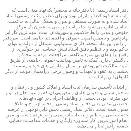
دفتر اسناد رسمی (یا دفترخانه یا محضر) یک نهاد مدنی است که
وابسته به قوه قضائیه ایران بوده و برای تنظیم و ثبت رسمی اسناد
ایجاد شده و به صورت مستقل و بدون وابستگی مالی به حاکمیت
سیاسی اداره می شود. دفتر اسناد رسمی به عنوان یک مرکز
حقوقی و مدنی رابط حاکمیت و شهروندان است، مهم ترین کار این
نهاد تامین و تضمین امنیت حقوقی و اقتصادی جامعه است. سردفتر
در رأس این نهاد شخصاً دارای مسئولیتی مستقل از دولت و قوای
حاکم بوده و با تنظیم دقیق اسناد نقش حساسی در جلوگیری از
وقوع نزاع های بی مورد و کاهش مراجعات مردم به محاکم
دادگستری دارد. کمک به تامین بهداشت حقوقی جامعه، از طریق
تثبیت مالکیت شهروندان بر اموال و دارائی های خود و رسمیت
بخشیدن به عقود و تعهدات و وصول برخی درآمدهای دولت از دیگر
کارهای این نهاد است.
از ابتدای تأسیس سازمان ثبت اسناد و املاک کشور و در نظام و
ساختار سنتی و قدیمی اداری و مدیریتی آن که در عین حال در نوع
خود مترقی بوده، بخشی از وظایف اجرایی بر عهده نهادهای
تخصصی مدنی یعنی دفاتر اسناد رسمی و دفاتر ازدواج و طلاق
محول شده است. دفاتر اسناد رسمی بخش قابل توجهی از عرضه
خدمات ثبتی و تنظیم و ثبت اسناد رسمی را بر عهده داشته و ضمن
انجام امور مزبور کار مشاوره رایگان و خدمات معاضدت قضایی
جامعه را نیز انجام می دهند،