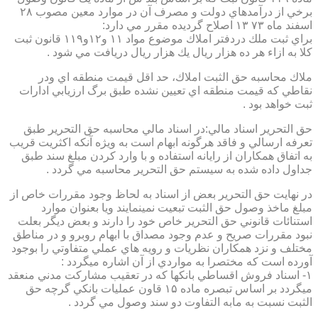
برخي از درآمدهاي دولت و مصرف آن در موارد معين مصوب ۲۸
اسفند ماه ۷۳ ۱۳ اصلاح گرديده مقرر مي دارد:
براي ثبت ملك دردفتر املاك موضوع مواد ۱۱ و۱۲و۱۱۹ قانون ثبت
كلا به ازاء هر ده هزار ريال يك هزار ريال دريافت مي شود .
ملاك محاسبه حق الثبت املاك، حد اقل قيمت منطقه اي ودر
نقاطي كه قيمت منطقه اي تعيين نشده طبق برگ ارزيابي ادارات
ثبت خواهد بود .
حق التحرير اسناد مالي:در اسناد مالي محاسبه حق التحرير طبق
تعرفه ارسالي و فاقد هرگونه ابهام است به ويژه آنكه اكثريت قريب
به اتفاق همكاران از رايانه استفاده و با وارد كردن مبلغ سند طبق
جداول داده شده به سيستم حق التحرير محاسبه مي گردد .
در نهايت حق التحرير بعض از اسناد به لحاظ وجود مقررات خاص از
مبلغ ماخذ وصول حق الثبت تبعيت نمينمايند ويا بعنوان موارد
استنائات قانوني حق التحرير خاص خود را دارند و بعض ديگر بعلت
نبود مقررات صريح و عدم وجود مصداق با ابهام روبرو و در مناطق
مختلف و نزد همكاران نظريات و رويه هاي عملي متفاوتي را بوجود
آورده است كه مختصرا به مواردي از آن اشاره ميگردد :
۱- اسناد فروش اقساطي بانكها كه در تعقيب مشاركت مدني منعقد
ميگردد بر اساس تبصره ماده ۱۵ قاون عمليات بانكي گرچه حق
الثبت نسبت به مابه التفاوت دو سند وصول مي گردد .