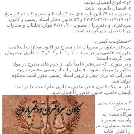
۳و۴- انواع انفصال موقت
۵- انفصال دائم می باشد
و طبق ماده ۲۹ آئین نامه های بند ۴ ماده ۶ و تبصره ۲ ماده ۶ و مواد
۱۴- ۱۷-۱۹-۲۰-۲۴-۲۸-۳۷ و ۵۳ قانون دفاتر اسناد رسمی و کانون
سردفتران و دفتریاران مصوب ۲۷/۱۱/۶۰ موارد تخلفات و مجازات
آن با تفصیل بیان گردیده است.
۲-مسئولیت کیفری :
سردفتر علاوه بر مقررات عام مندرج در قانون مجازات اسلامی،
مقررات خاصی نیز در مواد ۱۰۰ و۱۰۱ و۱۰۲و ۱۰۳ قانون ثبت پیش
بینی گردیده است؛
و در صورتی که سردفتر عامداً یکی از جرم های مندرج در مواد
مذکور را مرتکب شود ، جاعل در اسناد رسمی محسوب و به
مجازاتی که برای جعل و تزویر اسناد رسمی مقرر است محکوم
خواهد شد.
نظر به اینکه قانون خاص مقدم به قانون عام است لذا در ابتدا
بایستی قاضی، قانون خاص را اعمال نماید.
۳-مسئولیت مدنی
سردفتر :
هرگاه سندی به
واسطه تقصیر یا
غفلت مسئول دفتر
از اعتبار افتاده