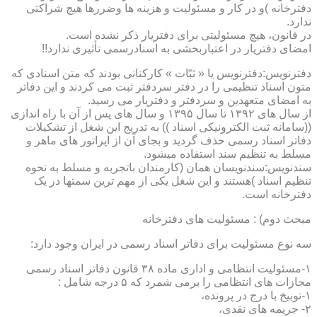
دفترخانه )و در کار و مسئولیت و هزینه ها وضررها هیچ شراکتی
ندارد.
در قانون، هیچ مسئولیتی برای دفتریار ذکر نشده است.
امضای دفتریار در اعتباربخشی به اسنادرسمی تأثیری ندارد!!
دفترنویس:دفترنویس یا « ثبّات » کارکنانی بودند که متن اسنادی که
متون اسناد تنظیمی را در دفتر سردفتر ثبت می کردند و این دفاتر
به امضای متعهدین و سردفتر و دفتریار می رسید.
از سال های ۱۳۹۲ تا سال ۱۳۹۵ و سال های پس از آن با راه اندازی
((سامانه ثبت الکترونیکی اسناد )) به تدریج این شغل از تشکیلات
دفاتر اسناد رسمی حذف گردید و بجای آن از اپراتور های ماهر و
مسلط به تنظیم سند استفاده میشود.
سندنویس:سندنویسان همان (کارمندان باتجربه و مسلط به نحوه
تنظیم اسناد )هستند و این شغل یکی از مهم ترین سمتها در یک
دفترخانه است.
مبحث دوم) : مسئولیت های دفترخانه
سه نوع مسئولیت برای دفاتر اسناد رسمی در ایران وجود دارد:
۱-مسئولیت انتظامی و اداری ماده ۳۸ قانون دفاتر اسناد رسمی
مجازات های انتظامی را برمی شمرد که ۵ درجه شامل :
۱-توبیخ با درج در پرونده،
۲- جریمه های نقدی،