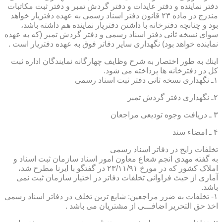
دفتر نماینده و دفتر عایدات و دفتر گردش تمبر و دفتر ثبت مكاتبات
مندرج در ماده ۲۳ قانون دفتر اسناد رسمی به عهده دفتریار خواهد
بود و چنانچه دفترخانه با داشتن دفتریار نماینده هم داشته باشد،
سوای نسخه ثانی دفتر اسناد رسمی و دفتر گردش تمبر (كه به عهده
نماینده خواهد بود) نگهداری سایر دفاتر فوق به عهده دفتریار است .
اینك به طور اختصار به شرح وظایف چهارگانه نمایندگان اداره ثبت
كل در دفترخانه ها پرداخته می شود.
۱ـ نگهداری نسخه ثانی دفتر ثبت اسناد رسمی
۲ـ نگهداری دفتر گردش تمبر
۳ ـ دریافت وجوه تودیعی مراجعان
۴ ـ امضاء سند
تخلفات رایج در دفاتر اسناد رسمی
به گفته مهدی انجم شعاع معاون امور اسناد سازمان ثبت اسناد و
املاک کشور که در مورخ ۲۳/۱۱/۹۱ در گفتگو با ایرنا مطرح شد،
آماری از حیث فراوانی تخلفات دفاتر در اختیار سازمان ثبت نمی
باشد.
۱- تخلفات به ضرر مراجعین: شایع ترین تخلف در دفاتر اسناد رسمی
اخذ حق التحریر اضافـــی از مشتریان می باشد .