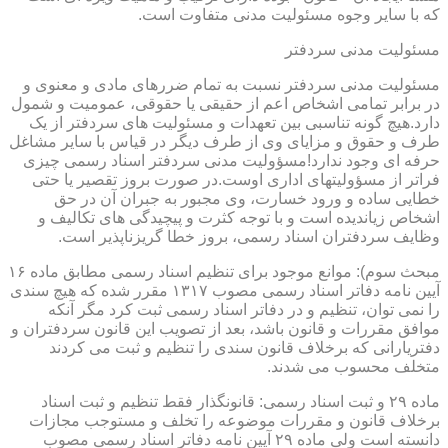
که با سایر وجوه مسئولیت مدنی متفاوت است.
مسئولیت مدنی سردفتر
مسئولیت مدنی سردفتر نسبت به تمام ضررهای مادی و معنوی و
در برابر تمامی اشخاص اعم از حقیقی یا حقوقی، عمومیت و شمول
دارد.هیچ گونه تناسبی بین تعهدات و مسئولیت های سردفتر از یک
طرف و حقوق و مزایای وی از طرف دیگر در قیاس با سایر مشاغل
حرفه ای وجود ندارد!مسؤولیت مدنی سردفتر اسناد رسمی چیزی
فراتر از مسؤولیتهای اداری اوست.در صورت بروز تقصیر یا حتی
خطایی ساده و ورود خسارت، وی مجبور به جبران آن در حق
اشخاص زیاندیده است و با توجه کثرت و پیچیدگی های تکالیف و
وظایف سردفتران اسناد رسمی، بروز خطا گریزناپذیر است.
مبحث سوم): موانع موجود برای تنظیم اسناد رسمی مطابق ماده ۱۶
آیین نامه دفاتر اسناد رسمی مصوب ۱۳۱۷ مقرر شده که هیچ سندی
را نمی توان، تنظیم و در دفاتر اسناد رسمی ثبت کرد مگر آنکه
موافق مقررات و قانون باشد، بعد از تصویب این قانون سردفتران و
دفتریارانی که برخلاف قانون سندی را تنظیم و ثبت می کردند
متخلف محسوب می شدند.
ماده ۲۹ و ثبت اسناد رسمی: قانونگذار فقط تنظیم و ثبت اسناد
برخلاف قانون و مقررات موضوعه را تخلف و مستوجب مجازات
دانسته است ولی ماده ۲۹ آیین نامه دفاتر اسناد رسمی مصوب