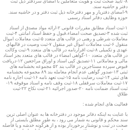
۸- تایید صحت ثبت و هویت متعاملین با امضای سردفتر ذیل ثبت
دفتر و حاشیه سند.
۹-امضای دفتریار و مهر دفترخانه ذیل ثبت دفتر و در حاشیه سند.
حوزه وظایف دفاتر اسناد رسمی
۱-ثبت اسناد مطابق مقررات قانونی ۲-ارائه مواد مصدق از اسناد
ثبت شده ۳-تصدیق صحت امضاء،قبول و حفظ اسناد امانتی ۴-ثبت
معاملات شرطی و رهنی در قالب های متعدد ۵-ثبت معاملات اموال
منقول ۶-ثبت معاملات اموال غیر منقول ۷-ثبت وصیت در قالبهای
عهدی و تکمیلی ۸-ثبت اقرارنامه در قالب های متعدد ۹-ثبت وکالت
در قالب های متعدد ۱۰-گواهی امضاء در قالب های متعدد بجز اسناد
مالی و معاملاتی ۱۱-تصدیق کپی اسناد و اوراق مراجعین ۱۲-دریافت
قبوض سپرده مستاجرین در قالب بند ۵۲ مجموعه بخشنامه های
ثبتی ۱۳-صدور گواهی عدم انجام معامله بند ۸۹ مجموعه بخشنامه
های ثبتی ۱۴-ثبت رضایت نامه ۱۵-ثبت تعهد نامه ۱۶-ثبت اجاره نامه
۱۷-ثبت معاملات سرقفلی ۱۸-ثبت وقف نامه و اسناد موقوفه ۱۹-
ثبت اسناد ضمانت نامه ۲۰-صدور اجرائیه ۲۱-ثبت نکاح ۲۲-ثبت
طلاق
فعالیت های انجام شده :
با عنایت به اینکه دفاتر موجود در دفترخانه ها به عنوان اصلی ترین
سند محکم و قانونی به شمار می رود ، به طور مطلق بایستی از
صحت در ثبت و نوشتار برخوردار بوده و از هرگونه خدشه و یا فاصله