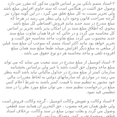
۲-اسناد متمم بانكي نيز بر اساس قانون مذكور كه مقرر مي دارد
وصول حق الثبت در هنگامي است كه سند حاوي افزايش مبلغ باشد
ولي تحرير نسبت به كل مبلغ تعلق مي گيرد ، در اين گونه موارد نيز
گرچه صراحت قانون وجود دارد ولي بنظر مي رسد در هرجا كه
مبلغ مندرج در سند جديد مانند فروش اقساطي كل مبلغ باشد
بنحوي كه اطلاق مبلغ سند بر آن امكان پذير باشد تحرير بر اساس
كل محاسبه مي گردد و در جائي كه عرفا همان تفاوت مبلغ سند
جديد محسوب مي گردد مبلغ تفاوت ماخذ محاسبه حق الثبت و
تحرير خواهد بود مانند اكثر اسناد متمم كه بموجب آن مبلغ سند قبلي
از مبلغي به مبلغ ديگر افزايش مييابد طبعا مبلغ سند همان مبلغ
افزوده تلقی و مأخذ محاسبه هر دو نوع حقوق می باشد .
۳- اسناد اتومبيل از مبلغ مندرج در سند تبعيت مي نمايد كه مي تواند
مبلغ ماخذ وصول حق الثبت باشد يا خير ولي براساس بخشنامه
سازمان كمتر از مبلغ مندرج در جداول مالياتي نبايد باشد البته بنظر
مي رسد در مواردي كه سازمانهاي دولتي به لحاظ مقررات مالي
خود مجبور به تنظيم سند با قيمت كمتر باشند به شرط اعلام كتبي
مبلغ در درخواست تنظيم سند ، مي توان مبلغ مورد نظر را در سند
تنظيمي قيد نمود.
۴-اسناد وكالت و تفويض وكالت اتومبيل ، گرچه وكالت فروش است
ولي طبق همان تعرفه مصوب ، حق التحرير آن همانند سند قطعي
وصول مي گردد و بعلت نبودن مبلغ در سند وكالت، برخلاف اسناد
قطعی موضوع تحریر کمتر مصداق پیدا نمی کند .