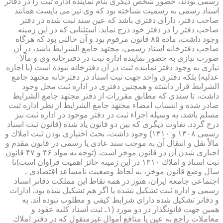
رسمی بودند، حضور شخص دیگری بنام نماینده اداره ثبت را در دفاتر
اسناد رسمی به رسمیت شناخته بود كه وی نیز می بایست همانند
صاحب دفتر، دارای دفتری باشد كه عین سند ثبت شده در دفتر
صاحب دفتر را در دفتر خود درج نماید. استثنایی كه در این زمینه
وجود داشت، ماده ۸۵ قانون مرقوم بود و آن حالتی بود كه هرگاه
صاحب دفترخانه اسناد رسمی، مجتهد جامع الشرایط باشد، در آن
صورت نیازی به حضور نماینده اداره ثبت در دفترخانه وی و مآلا
نیازی به وجود دفتر نماینده ثبت در آن دفترخانه نبوده است (با اجازه
عدلیه) بلكه دفتری واحد جهت ثبت اسناد در دفترخانه مجتهد جامع
الشرایط قرار داشته و همچنین دفتری در اداره ثبت محل وجود
داشت، تا سندی كه مطابق مقررات از دفتر مجتهد جامع الشرایط
صادر شده و انتساب امضاء مجتهد جامع الشرایط از نظر اداره ثبت
مسلم باشد، به وسیله اجزاء ثبت در دفتر موجود در اداره ثبت نیز
درج گردد. تفاوت دیگری كه بین دو قانون یاد شده (قانون ثبت اسناد
رسمی ۱۳۰۸ و ۱۳۱۰) وجود داشت، بحث اختیاری بودن ثبت املاك و
مالاً نقل و انتقال آن به موجب سند عادی یا رسمی در قانون مقدم و
اجباری شدن آن در قانون موخر است. (توجه به مواد ۴۶ و ۴۷ قانون
ثبت اسناد و املاك ۱۳۱۰ در این زمینه حائز اهمیت فراوان است)تا
سال وضع قانون موخر، به لحاظ وضعیت نامساعد اقتصادی ـ
اجتماعی جامعه ایران، هنوز در همه نقاط این مملكت دفاتر اسناد
رسمی و اداره ثبت تشكیل نشده یا اگر هم تشكیل شده بود، ادارات
و دفاتر تشكیل شده دارای شرایط كیفی و مطلوب نبوده اند. به
همین جهت قانونگذار در دو مورد (۱ـ ثبت اسناد كلیه عقود و
معاملات راجع به عین یا منافع اموال غیرمنقول كه در دفتر املاك