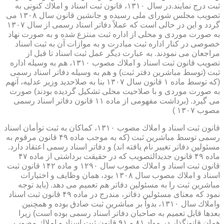
ثبت درج نمایند.در سال ۱۳۱۰، قانون ثبت اسناد و املاك كنونی به
تصویب مجلس شورای ملی رسیده و جانشین قانون سال ۱۳۰۸ می
گردد و این در حالی است كه عملاً دفاتر اسناد رسمی از سال ۱۳۰۷
به صورت موردی و محلی از اداره ثبت منتزع شده و به صورت نهاد
خصوصی در كنار اداره ثبت مبادرت و به موازات آن به ثبت اسناد
مراجعان می نمودند. به عبارت دیگر عمل ثبت اسناد تا قبل از
تصویب قانون ثبت اسناد و املاك مصوب ۱۳۱۰، هم به وسیله اداره
ثبت (توسط مباشرین دفتر ثبت) و هم به وسیله دفاتر اسناد رسمی
(كه توسط ماده ۱ قانون سال ۱۳۰۷ بنا به صلاحدید وزیر عدلیه، آنهم
به صورت موردی و با صلاحیت محلی تشكیل گردیده بودند) صورت
می گیرد. (برداشت مفهومی از ماده ۱۱ قانون دفاتر اسناد رسمی
مصوب ۱۳۰۷ )
قانون ثبت اسناد و املاك مصوب ۱۳۱۰، كماكان به ثبت توأمان اسناد
رسمی توسط مباشرین ثبت (كه به موجب ماده ۴۹ قانون مرقوم به
مسئولین دفاتر تغییر نام یافته اند) و دفاتر اسناد رسمی اعتقاد دارد.
ماده ۴۹ قانون جدیدالتصویب كه در حقیقت برداشتی از ماده ۴۷
قانون ثبت اسناد و املاك مصوب سال ۱۲۹۰ و ماده ۱۴۲ قانون ثبت
اسناد و املاك مصوب سال ۱۳۰۸ بود، همان وظایف و اختیارات
مباشرین ثبت را به مسئولین دفاتر هم تعمیم می دهد. (باید توجه
نمود كه معنای مسئولین دفاتر، مندرج در ماده ۴۹ قانون ثبت اسناد
واملاك سال ۱۳۱۰، بدواً بر مباشرین ثبت صادق بوده و همچنین
بعدها قابل تعمیم به صاحبان دفاتر اسناد رسمی بوده است) زیرا
همان قانونگذار در مواد ۸۱ و ۹۱ قانون ثبت اسناد و املاك مصوب