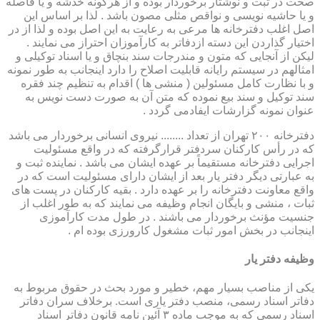
صحت در ثبت و نوشتار برخوردار بوده و از هرگونه خدشه و یا فاصله
و یا حاشیه نویسی و نواقص مثلی مصون باشد . لذا بر اساس این
اصل اغلب دفترخانه ها مرعی به رعایت به این اصل بوده و لذا از در
اختیار گذاردن این دسته ازدفاتر به کارآموزان احتراز می نمایند .
لیکن از آنجایی که متون و مندرجات سند بنچاق و یا اسناد توکیلی و
امثالهم در سیستم رایانه قابلیت اصلاح را دارد اینجانب به طور نمونه
و با نظارت کامل مسئولین ( منشی ها ) اقدام به تنظیم چند فقره
سند توکیل و سند بیع نموده که متن آن به صورت دست نویس به
عنوان نمونه گزارشات ایفادمی گردد .
دفترخانه ۲۰۰ تهران از تعداد ........ نیروی انسانی برخوردار می باشد
که در رأس کارکنان سردفتر قرارگرفته که در واقع مسئولیت
اجرایی دفترخانه مستقیماً بر عهده ایشان می باشد . نماینده ثبت و
به عبارتی دیگر دفتر یار بعد از ایشان دارای مسئولیت است که در
واقع معاونت دفترخانه را بر عهده دارد . بقیه کارکنان در پست های
ثبات ، منشی و بایگان انجام وظیفه می نمایند که به طور اغلب از
جنسیت مؤنث برخوردار می باشند . در طول مدت کارآموزی
اینجانب در بخش امور ثبات مشغول کارورزی بوده ام .
وظیفه دفتر یار
یكی از مناصب بسیار مهم، خطیر و مورد بحث در حقوق مربوط به
دفاتر اسناد رسمی، منصب دفتر یاری است. برخلاف سران دفاتر
اسناد رسمی كه به موجب ماده ۳ آئین نامه قانون دفاتر اسناد