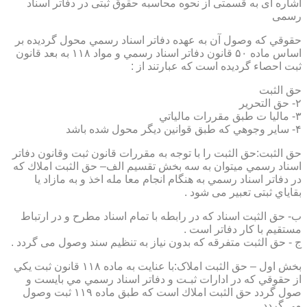
اشاره ای به قسمتی از نحوه محاسبه حقوق ثبتی در دفاتر اسناد
رسمی
حقوقي كه وصول آن به عهده دفاتر اسناد رسمي محول گرديده بر
اساس ماده ۵۰ قانون دفاتر اسناد رسمي و مواد ۱۱۸ به بعد قانون
ثبت احصاء گرديده است كه عبارتند از :
حق الثبت
۲- حق التحرير
۳- ماليا ت طبق مقررات مالياتي
۴- ساير وجوهي كه طبق قوانين ديگر محول شده باشد
حق الثبت:حق الثبت را با توجه به مقررات قانون ثبت وقانون دفاتر
اسناد رسمي ميتوان به سه بخش تقسيم الف– حق الثبت املاك كه
در دفاتر اسناد رسمي به هنگام انجام معا مله اخذ و به مازاد يا
بقاياي ثبتی تعبیر می شود .
ب- حق الثبت اسناد كه در رابطه با تمام اسناد مطرح و در ارتباط
مستقيم با كار دفاتر است .
ج - حق الثبت متفرقه كه بدون نياز به تنظیم سند وصول می گردد .
بخش اول – حق الثبت املاک:با عنايت به ماده ۱۱۸ قانون ثبت يكي
از حقوقي كه در ادارات ثبـت و دفاتر اسناد رسمي مي بايست و
صول گردد حق الثبت املاك است كه طبق ماده ۱۱۹ ثبت وصول
مي گردد.