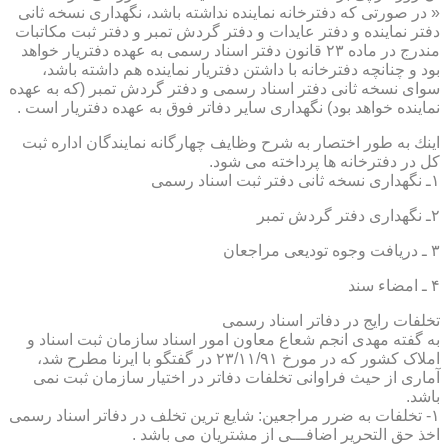
« در صورتی كه دفترخانه نماینده نداشته باشد، نگهداری نسخه ثانی
دفتر نماینده و دفتر عایدات و دفتر گردش تمبر و دفتر ثبت مكاتبات
مندرج در ماده ۲۳ قانون دفتر اسناد رسمی به عهده دفتریار خواهد
بود و چنانچه دفترخانه با داشتن دفتریار نماینده هم داشته باشد،
سوای نسخه ثانی دفتر اسناد رسمی و دفتر گردش تمبر (كه به عهده
نماینده خواهد بود) نگهداری سایر دفاتر فوق به عهده دفتریار است .
اینك به طور اختصار به شرح وظایف چهارگانه نمایندگان اداره ثبت
كل در دفترخانه ها پرداخته می شود.
۱ـ نگهداری نسخه ثانی دفتر ثبت اسناد رسمی
۲ـ نگهداری دفتر گردش تمبر
۳ ـ دریافت وجوه تودیعی مراجعان
۴ ـ امضاء سند
تخلفات رایج در دفاتر اسناد رسمی
به گفته مهدی انجم شعاع معاون امور اسناد سازمان ثبت اسناد و
املاک کشور که در مورخ ۲۳/۱۱/۹۱ در گفتگو با ایرنا مطرح شد،
آماری از حیث فراوانی تخلفات دفاتر در اختیار سازمان ثبت نمی
باشد.
۱- تخلفات به ضرر مراجعین: شایع ترین تخلف در دفاتر اسناد رسمی
اخذ حق التحریر اضافـــی از مشتریان می باشد .