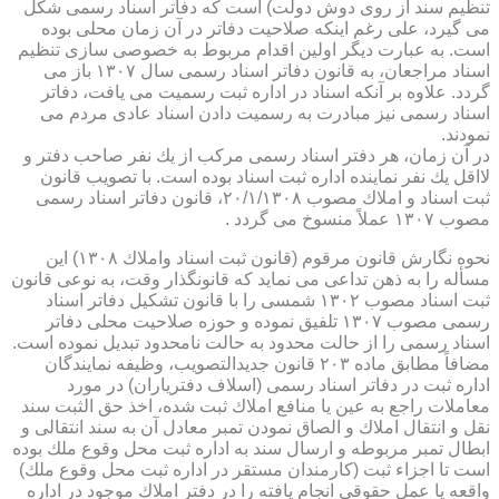
تنظیم سند از روی دوش دولت) است كه دفاتر اسناد رسمی شكل
می گیرد، علی رغم اینكه صلاحیت دفاتر در آن زمان محلی بوده
است. به عبارت دیگر اولین اقدام مربوط به خصوصی سازی تنظیم
اسناد مراجعان، به قانون دفاتر اسناد رسمی سال ۱۳۰۷ باز می
گردد. علاوه بر آنكه اسناد در اداره ثبت رسمیت می یافت، دفاتر
اسناد رسمی نیز مبادرت به رسمیت دادن اسناد عادی مردم می
نمودند.
در آن زمان، هر دفتر اسناد رسمی مركب از یك نفر صاحب دفتر و
لااقل یك نفر نماینده اداره ثبت اسناد بوده است. با تصویب قانون
ثبت اسناد و املاك مصوب ۲۰/۱/۱۳۰۸، قانون دفاتر اسناد رسمی
مصوب ۱۳۰۷ عملاً منسوخ می گردد .
نحوه نگارش قانون مرقوم (قانون ثبت اسناد واملاك ۱۳۰۸) این
مسأله را به ذهن تداعی می نماید كه قانونگذار وقت، به نوعی قانون
ثبت اسناد مصوب ۱۳۰۲ شمسی را با قانون تشكیل دفاتر اسناد
رسمی مصوب ۱۳۰۷ تلفیق نموده و حوزه صلاحیت محلی دفاتر
اسناد رسمی را از حالت محدود به حالت نامحدود تبدیل نموده است.
مضافاً مطابق ماده ۲۰۳ قانون جدیدالتصویب، وظیفه نمایندگان
اداره ثبت در دفاتر اسناد رسمی (اسلاف دفتریاران) در مورد
معاملات راجع به عین یا منافع املاك ثبت شده، اخذ حق الثبت سند
نقل و انتقال املاك و الصاق نمودن تمبر معادل آن به سند انتقالی و
ابطال تمبر مربوطه و ارسال سند به اداره ثبت محل وقوع ملك بوده
است تا اجزاء ثبت (كارمندان مستقر در اداره ثبت محل وقوع ملك)
واقعه یا عمل حقوقی انجام یافته را در دفتر املاك موجود در اداره