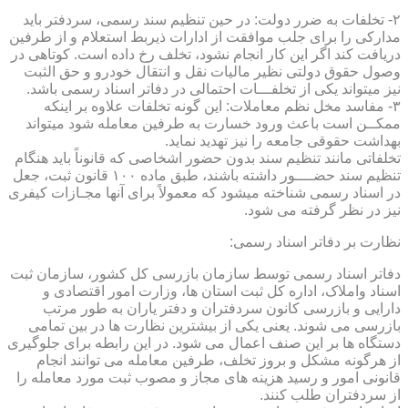
۲- تخلفات به ضرر دولت: در حین تنظیم سند رسمی، سردفتر باید
مدارکی را برای جلب موافقت از ادارات ذیربط استعلام و از طرفین
دریافت کند اگر این کار انجام نشود، تخلف رخ داده است. کوتاهی در
وصول حقوق دولتی نظیر مالیات نقل و انتقال خودرو و حق الثبت
نیز میتواند یکی از تخلفـــات احتمالی در دفاتر اسناد رسمی باشد.
۳- مفاسد مخل نظم معاملات: این گونه تخلفات علاوه بر اینکه
ممکــن است باعث ورود خسارت به طرفین معامله شود میتواند
بهداشت حقوقی جامعه را نیز تهدید نماید.
تخلفاتی مانند تنظیم سند بدون حضور اشخاصی که قانوناً باید هنگام
تنظیم سند حضــــور داشته باشند، طبق ماده ۱۰۰ قانون ثبت، جعل
در اسناد رسمی شناخته میشود که معمولاً برای آنها مجـازات کیفری
نیز در نظر گرفته می شود.
نظارت بر دفاتر اسناد رسمی:
دفاتر اسناد رسمی توسط سازمان بازرسی کل کشور، سازمان ثبت
اسناد واملاک، اداره کل ثبت استان ها، وزارت امور اقتصادی و
دارایی و بازرسی کانون سردفتران و دفتر یاران به طور مرتب
بازرسی می شوند. یعنی یکی از بیشترین نظارت ها در بین تمامی
دستگاه ها بر این صنف اعمال می شود. در این رابطه برای جلوگیری
از هرگونه مشکل و بروز تخلف، طرفین معامله می توانند انجام
قانونی امور و رسید هزینه های مجاز و مصوب ثبت مورد معامله را
از سردفتران طلب کنند.