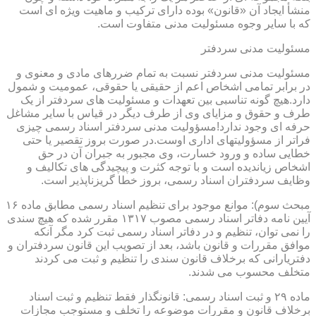
منشأ ایجاد آن «قانون» بوده دارای ترکیب و ماهیت ویژه ای است
که با سایر وجوه مسئولیت مدنی متفاوت است.
مسئولیت مدنی سردفتر
مسئولیت مدنی سردفتر نسبت به تمام ضررهای مادی و معنوی و
در برابر تمامی اشخاص اعم از حقیقی یا حقوقی، عمومیت و شمول
دارد.هیچ گونه تناسبی بین تعهدات و مسئولیت های سردفتر از یک
طرف و حقوق و مزایای وی از طرف دیگر در قیاس با سایر مشاغل
حرفه ای وجود ندارد!مسؤولیت مدنی سردفتر اسناد رسمی چیزی
فراتر از مسؤولیتهای اداری اوست.در صورت بروز تقصیر یا حتی
خطایی ساده و ورود خسارت، وی مجبور به جبران آن در حق
اشخاص زیاندیده است و با توجه کثرت و پیچیدگی های تکالیف و
وظایف سردفتران اسناد رسمی، بروز خطا گریزناپذیر است.
مبحث سوم): موانع موجود برای تنظیم اسناد رسمی مطابق ماده ۱۶
آیین نامه دفاتر اسناد رسمی مصوب ۱۳۱۷ مقرر شده که هیچ سندی
را نمی توان، تنظیم و در دفاتر اسناد رسمی ثبت کرد مگر آنکه
موافق مقررات و قانون باشد، بعد از تصویب این قانون سردفتران و
دفتریارانی که برخلاف قانون سندی را تنظیم و ثبت می کردند
متخلف محسوب می شدند.
ماده ۲۹ و ثبت اسناد رسمی: قانونگذار فقط تنظیم و ثبت اسناد
برخلاف قانون و مقررات موضوعه را تخلف و مستوجب مجازات