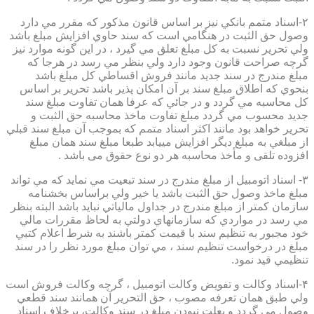
۲-اسناد متمم بانكي نيز بر اساس قانون مذكور كه مقرر مي دارد
وصول حق الثبت در هنگامي است كه سند حاوي افزايش مبلغ باشد
ولي تحرير نسبت به كل مبلغ تعلق مي گيرد ، در اين گونه موارد نيز
گرچه صراحت قانون وجود دارد ولي بنظر مي رسد در هرجا كه
مبلغ مندرج در سند جديد مانند فروش اقساطي كل مبلغ باشد
بنحوي كه اطلاق مبلغ سند بر آن امكان پذير باشد تحرير بر اساس
كل محاسبه مي گردد و در جائي كه عرفا همان تفاوت مبلغ سند
جديد محسوب مي گردد مبلغ تفاوت ماخذ محاسبه حق الثبت و
تحرير خواهد بود مانند اكثر اسناد متمم كه بموجب آن مبلغ سند قبلي
از مبلغي به مبلغ ديگر افزايش مييابد طبعا مبلغ سند همان مبلغ
افزوده تلقی و مأخذ محاسبه هر دو نوع حقوق می باشد .
۳- اسناد اتومبيل از مبلغ مندرج در سند تبعيت مي نمايد كه مي تواند
مبلغ ماخذ وصول حق الثبت باشد يا خير ولي براساس بخشنامه
سازمان كمتر از مبلغ مندرج در جداول مالياتي نبايد باشد البته بنظر
مي رسد در مواردي كه سازمانهاي دولتي به لحاظ مقررات مالي
خود مجبور به تنظيم سند با قيمت كمتر باشند به شرط اعلام كتبي
مبلغ در درخواست تنظيم سند ، مي توان مبلغ مورد نظر را در سند
تنظيمي قيد نمود.
۴-اسناد وكالت و تفويض وكالت اتومبيل ، گرچه وكالت فروش است
ولي طبق همان تعرفه مصوب ، حق التحرير آن همانند سند قطعي
وصول مي گردد و بعلت نبودن مبلغ در سند وكالت، برخلاف اسناد