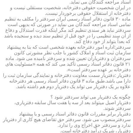
اسناد مراجعه کنندگان می نماید.
در ایران شخصیت حقوقی دفترخانه، شخصیت مستقلی نیست و
دفترخانه از استقلال حقوقی برخوردار نیست.
ماده ۳۰ قانون دفاتر اسناد رسمی ایران سردفتر را مکلف به تنظیم
تمامی اسناد مراجعه کنندگان می نماید در صورتی که بدیهی است
سردفتر نباید هر سندی تنظیم کند مگر اینکه قدرت استدلال و دفاع
از آن سند تنظیمی را در خود قبل از تنظیم سند دیده و سنجیده باشد
که بعداً بتواند از خود دفاع کند.
سردفتر:اداره امور دفترخانه بعهده شخصی است که بنا به پیشنهاد
سازمان ثبت اسناد و املاک کشور با جلب نظر مشورتی کانون
سردفتران و دفتریاران تعیین شده و سردفتر نامیده می شود. ماده
۲۱ قانون دفاتر اسناد رسمی تأکید می کند که همه «مسئولیت های
دفترخانه بر عهده سردفتر است».
دفتریار :دفتریار سمت معاونت دفترخانه و نمایندگی سازمان ثبت را
دارا می باشد.طبق ماده ۳ قانون دفاتر اسناد رسمی هر دفترخانه
علاوه بر یک دفتریار می تواند یک دفتریار دوم هم داشته باشد.
چگونه یک دفتریار می تواند سردفتر شود ؟
دفتریار اصیل میتواند بعد از سه یا هفت سال سابقه دفتریاری،
سردفتر شوند.
دفتریار برابر مقررات قانون دفاتر اسناد رسمی و با پیشنهاد
سردفترمنصوب می شود. سردفتر حق تقاضای هیچ کاری از دفتریار
ندارد و سردفتر حق اخراج وی را ندارد.
دفتریار، شریک درآمد دفترخانه است.