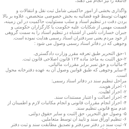
جامعه را نیز انجام می دهند،
واگذاری بخشی از امور حاکمیتی شامل ثبت نقل و انتقالات و
تعهدات توسط قوه قضائیه به بخش خصوصی متخصص، علاوه بر بالا
بردن دقت در تنظیم اسناد و سلب مسئولیت حاکمیت در این زمینه،
قسمت مهمی از شکایات علیه حکومت یا کارگزاران حکومتی و
جبران خسارات ناشی از اشتباه در تنظیم اسناد را به سمت گروهی
از خود مردم یعنی سردفتران اسناد رسمی هدایت نموده است.
وجوهی که در دفاتر اسناد رسمی وصول می شود :
۱-حق التحریر طبق تعرفه مقرر وزارت دادگستری.
۲-حق الثبت به ماخذ ماده ۱۲۳ قانون اصلاحی قانون ثبت.
۳-مالیات و حق تمبر برابر مقررات مالیاتی.
۴-سایر وجوهی که طبق قوانین وصول آن به عهده دفترخانه محول
است.
مراحل تنظیم سند در دفاتر اسناد رسمی:
۱- احراز هویت.
۲- احراز اهلیت.
۳- احراز اصالت و اعتبار مستندات سند.
۴- احراز انجام مقررات قانونی و انجام مکاتبات لازم و اطمینان از
عدم منع قانونی تنظیم سند.
۵- وصول حق التحریر، حق الثبت و سایر حقوق دولتی.
۶- تنظیم اوراق سند و تایید آن توسط متعاملین.
۷- ثبت سند در دفتر سردفتر و تصدیق مطابقت سند و ثبت دفتر