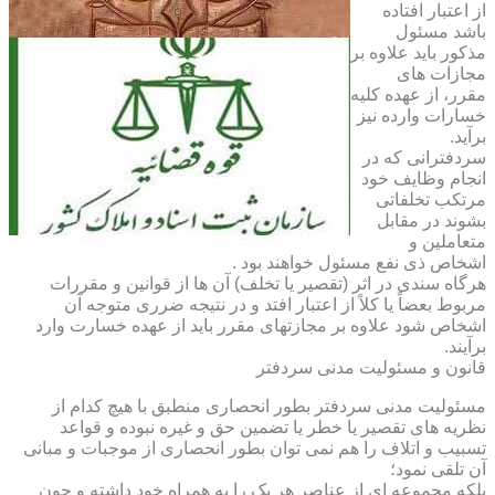
از اعتبار افتاده
باشد مسئول
مذکور باید علاوه بر
مجازات های
مقرر، از عهده کلیه
خسارات وارده نیز
برآید.
سردفترانی که در
انجام وظایف خود
مرتکب تخلفاتی
بشوند در مقابل
متعاملین و
اشخاص ذی نفع مسئول خواهند بود .
هرگاه سندی در اثر (تقصیر یا تخلف) آن ها از قوانین و مقررات
مربوط بعضاً یا کلاً از اعتبار افتد و در نتیجه ضرری متوجه آن
اشخاص شود علاوه بر مجازتهای مقرر باید از عهده خسارت وارد
برآیند.
قانون و مسئولیت مدنی سردفتر
مسئولیت مدنی سردفتر بطور انحصاری منطبق با هیچ کدام از
نظریه های تقصیر یا خطر یا تضمین حق و غیره نبوده و قواعد
تسبیب و اتلاف را هم نمی توان بطور انحصاری از موجبات و مبانی
آن تلقی نمود؛
بلکه مجموعه ای از عناصر هر یک را به همراه خود داشته و چون