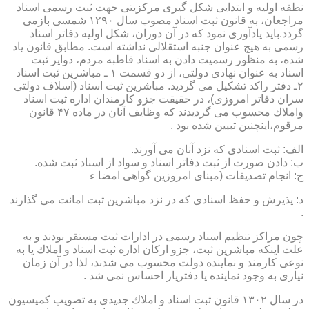
نطفه اولیه و ابتدایی شكل گیری مركزیتی جهت ثبت رسمی اسناد
مراجعان، به قانون ثبت اسناد مصوب سال ۱۲۹۰ شمسی بازمی
گردد.باید یادآوری نمود كه در آن دوران، شكل اولیه دفاتر اسناد
رسمی به هیچ عنوان جنبه استقلالی نداشته است. مطابق قانون یاد
شده، به منظور رسمیت دادن به اسناد قاطبه مردم، دوایر ثبت
اسناد به عنوان نهادی دولتی، از دو قسمت ۱ ـ مباشرین ثبت اسناد
۲ـ دفتر راكد تشكیل می گردید. مباشرین ثبت اسناد (اسلاف دولتی
سران دفاتر امروزی)، در حقیقت جزو كارمندان اداره ثبت اسناد
واملاك محسوب می گردیدند كه وظایف آنان در ماده ۴۷ قانون
مرقوم،اینچنین تبیین شده بود .
الف: ثبت اسنادی كه نزد آنان می آورند.
ب: دادن صورت از ثبت دفاتر اسناد و سواد از اسناد ثبت شده.
ج: انجام تصدیقات (مبنای امروزین گواهی امضا ء
د: پذیرش و حفظ اسنادی كه در نزد مباشرین ثبت امانت می گذارند
.
چون مراكز تنظیم اسناد رسمی در ادارات ثبت مستقر بودند و به
علت اینكه مباشرین ثبت، جزو اركان اداره ثبت اسناد و املاك یا به
نوعی كارمند و نماینده دولت محسوب می شدند، لذا در آن زمان
نیازی به وجود نماینده یا دفتریار احساس نمی شد .
در سال ۱۳۰۲ قانون ثبت اسناد و املاك جدیدی به تصویب كمیسیون