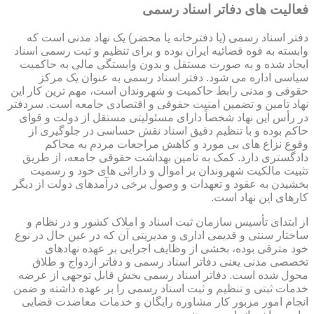
فعالیت های دفاتر اسناد رسمی
دفتر اسناد رسمی (یا دفترخانه یا محضر) یک نهاد مدنی است که
وابسته به قوه قضائیه ایران بوده و برای تنظیم و ثبت رسمی اسناد
ایجاد شده و به صورت مستقل و بدون وابستگی مالی به حاکمیت
سیاسی اداره می شود. دفتر اسناد رسمی به عنوان یک مرکز
حقوقی و مدنی رابط حاکمیت و شهروندان است، مهم ترین کار این
نهاد تامین و تضمین امنیت حقوقی و اقتصادی جامعه است. سردفتر
در رأس این نهاد شخصاً دارای مسئولیتی مستقل از دولت و قوای
حاکم بوده و با تنظیم دقیق اسناد نقش حساسی در جلوگیری از
وقوع نزاع های بی مورد و کاهش مراجعات مردم به محاکم
دادگستری دارد. کمک به تامین بهداشت حقوقی جامعه، از طریق
تثبیت مالکیت شهروندان بر اموال و دارائی های خود و رسمیت
بخشیدن به عقود و تعهدات و وصول برخی درآمدهای دولت از دیگر
کارهای این نهاد است.
از ابتدای تأسیس سازمان ثبت اسناد و املاک کشور و در نظام و
ساختار سنتی و قدیمی اداری و مدیریتی آن که در عین حال در نوع
خود مترقی بوده، بخشی از وظایف اجرایی بر عهده نهادهای
تخصصی مدنی یعنی دفاتر اسناد رسمی و دفاتر ازدواج و طلاق
محول شده است. دفاتر اسناد رسمی بخش قابل توجهی از عرضه
خدمات ثبتی و تنظیم و ثبت اسناد رسمی را بر عهده داشته و ضمن
انجام امور مزبور کار مشاوره رایگان و خدمات معاضدت قضایی