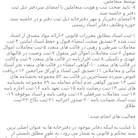
توسط متعاملین.
۸- تایید صحت ثبت و هویت متعاملین با امضای سردفتر ذیل ثبت
دفتر و حاشیه سند.
۹-امضای دفتریار و مهر دفترخانه ذیل ثبت دفتر و در حاشیه سند.
حوزه وظایف دفاتر اسناد رسمی
۱-ثبت اسناد مطابق مقررات قانونی ۲-ارائه مواد مصدق از اسناد
ثبت شده ۳-تصدیق صحت امضاء،قبول و حفظ اسناد امانتی ۴-ثبت
معاملات شرطی و رهنی در قالب های متعدد ۵-ثبت معاملات اموال
منقول ۶-ثبت معاملات اموال غیر منقول ۷-ثبت وصیت در قالبهای
عهدی و تکمیلی ۸-ثبت اقرارنامه در قالب های متعدد ۹-ثبت وکالت
در قالب های متعدد ۱۰-گواهی امضاء در قالب های متعدد بجز اسناد
مالی و معاملاتی ۱۱-تصدیق کپی اسناد و اوراق مراجعین ۱۲-دریافت
قبوض سپرده مستاجرین در قالب بند ۵۲ مجموعه بخشنامه های
ثبتی ۱۳-صدور گواهی عدم انجام معامله بند ۸۹ مجموعه بخشنامه
های ثبتی ۱۴-ثبت رضایت نامه ۱۵-ثبت تعهد نامه ۱۶-ثبت اجاره نامه
۱۷-ثبت معاملات سرقفلی ۱۸-ثبت وقف نامه و اسناد موقوفه ۱۹-
ثبت اسناد ضمانت نامه ۲۰-صدور اجرائیه ۲۱-ثبت نکاح ۲۲-ثبت
طلاق
فعالیت های انجام شده :
با عنایت به اینکه دفاتر موجود در دفترخانه ها به عنوان اصلی ترین
سند محکم و قانونی به شمار می رود ، به طور مطلق بایستی از