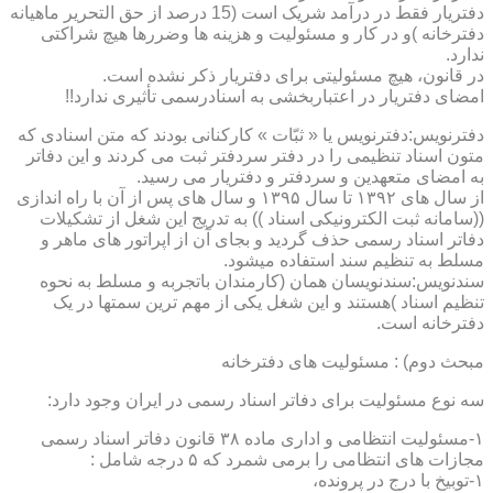
دفتریار فقط در درآمد شریک است (15 درصد از حق التحریر ماهیانه
دفترخانه )و در کار و مسئولیت و هزینه ها وضررها هیچ شراکتی
ندارد.
در قانون، هیچ مسئولیتی برای دفتریار ذکر نشده است.
امضای دفتریار در اعتباربخشی به اسنادرسمی تأثیری ندارد!!
دفترنویس:دفترنویس یا « ثبّات » کارکنانی بودند که متن اسنادی که
متون اسناد تنظیمی را در دفتر سردفتر ثبت می کردند و این دفاتر
به امضای متعهدین و سردفتر و دفتریار می رسید.
از سال های ۱۳۹۲ تا سال ۱۳۹۵ و سال های پس از آن با راه اندازی
((سامانه ثبت الکترونیکی اسناد )) به تدریج این شغل از تشکیلات
دفاتر اسناد رسمی حذف گردید و بجای آن از اپراتور های ماهر و
مسلط به تنظیم سند استفاده میشود.
سندنویس:سندنویسان همان (کارمندان باتجربه و مسلط به نحوه
تنظیم اسناد )هستند و این شغل یکی از مهم ترین سمتها در یک
دفترخانه است.
مبحث دوم) : مسئولیت های دفترخانه
سه نوع مسئولیت برای دفاتر اسناد رسمی در ایران وجود دارد:
۱-مسئولیت انتظامی و اداری ماده ۳۸ قانون دفاتر اسناد رسمی
مجازات های انتظامی را برمی شمرد که ۵ درجه شامل :
۱-توبیخ با درج در پرونده،