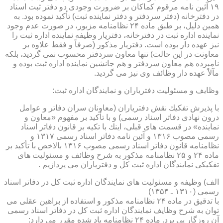
۱۹ آئین نامه مرقوم كماكان بر ضرورت وجودی دو دفتر ثبت اسناد
در دفترخانه (دفتر سردفتر و دفتر نماینده ثبت) تأكید نموده بود. به
همین دلیل، بر طبق ماده ۲۴ نظامنامه مزبور، در صورت عدم وجود
نماینده اداره ثبت در دفترخانه، دفتریار وظیفه نماینده اداره ثبت را
نیز عهده دار بوده است. دفتریار مذكور (صرفاً و فقط علاوه بر
معاونت در این حالت) تنها معاون سردفتر محسوب نمی گردید، بلكه
نامبرده هم معاون سردفتر و هم جانشین نماینده اداره ثبت بوده و
مآلاً عهده دار وظائف وی نیز می گردید.
وظایف و مسئولیت دفتریاران و نمایندگان اداره ثبت:
با پذیرش تفكیك نقش دفتریاران (معاونان سران دفاتر و عوامل
درون نهادی دفاتر اسناد رسمی) و با تأكید بر مفهوم «معاون و
نماینده» در قسمت های قبلی، اینك با تكیه بر قانون دفاتر اسناد
رسمی مصوب ۱۳۱۶ و آئین نامه دفاتر اسناد رسمی ۱۳۱۷ و
نظامنامه قانون دفاتر اسناد رسمی مصوب ۱۳۱۶ بالاخص با تأكید بر
ماده ۲۴ و ۲۵ نظامنامه مذكور به شرح وظائف و مسئولیت های
تفكیكی نمایندگان اداره ثبت كل و دفتریاران می پردازیم .
الف) وظیفه و مسئولیت های نمایندگان اداره ثبت كل در دفاتر اسناد
رسمی (۱۳۱۰ ـ ۱۳۵۴)
با تدقیق در ماده ۲۴ نظامنامه مذكور و استفاده از براهین عقلی می
توان به شرح وظایف نمایندگان اداره ثبت كل در دفاتر اسناد رسمی
آن روزگار پی برد. ماده ۲۴ نظامنامه یاد شده مقرر می دارد: