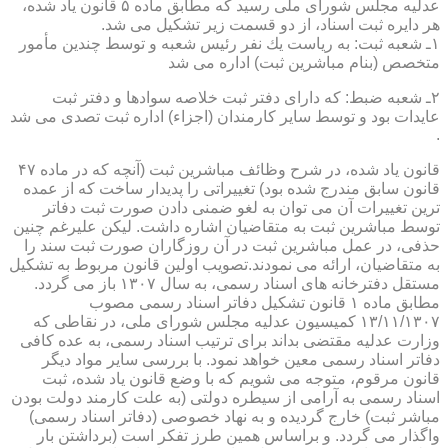
عدلیه مجلس شورای ملی رسید كه مطابق ماده ۵ قانون یاد شده،
هر دایره ثبت اسناد، از دو قسمت زیر تشكیل می شد.
۱ـ شعبه ثبت: به ریاست یك نفر رئیس شعبه و توسط چندین مأمور
متخصص (بنام مباشرین ثبت) اداره می شد
۲ـ شعبه ضبط: كه دارای دفتر ثبت خلاصه سوادها و دفتر ثبت
عایدات بود و توسط سایر كارمندان (اجزاء) اداره ثبت تصدی می شد
.
قانون یاد شده، در شرح وظائف مباشرین ثبت (آنچه كه در ماده ۴۷
قانون سابق مندرج شده بود) تغییراتی را پدیدار ساخت كه از عمده
ترین تغییرات آن می توان به لغو ضمنی دادن صورت ثبت دفاتر
توسط مباشرین ثبت به متقاضیان اشاره داشت. لیكن علیرغم چنین
حذفی، در عمل مباشرین ثبت در آن روزگاران صورت ثبت سند را
به متقاضیان، ارائه می نمودند.تصویب اولین قانون مربوط به تشكیل
مستقل دفترخانه های اسناد رسمی، به سال ۱۳۰۷ باز می گردد.
مطابق ماده ۱ قانون تشكیل دفاتر اسناد رسمی مصوب
۱۳/۱۱/۱۳۰۷ كمیسیون عدلیه مجلس شورای ملی، در نقاطی كه
وزارت عدلیه مقتضی بداند برای ترتیب اسناد رسمی، به عده كافی
دفاتر اسناد رسمی معین خواهد نمود. با بررسی سایر مواد دیگر
قانون مرقوم، متوجه می شویم كه با وضع قانون یاد شده، ثبت
اسناد رسمی به آرامی از سیطره دولتی (به علت كارمند دولت بودن
مباشر ثبت) خارج گردیده و به نهاد خصوصی (دفاتر اسناد رسمی)
واگذار می گردد. و براساس همین طرز تفكر است (برداشتن بار