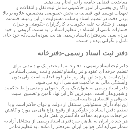
معاضدت قضایی جامعه را نیز انجام می دهند.
واگذاری بخشی از امور حاکمیتی شامل ثبت نقل و انتقالات و
تعهدات توسط قوه قضاییه به بخش خصوصی متخصص، علاوه بر بالا
بردن دقت در تنظیم اسناد و سلب مسئولیت در این زمینه، قسمت
مهمی از شکایات علیه حکومت یا کارگزاران حکومتی و جبران
خسارات ناشی از اشتباه در تنظیم اسناد را به سمت گروهی از خود
مردم یعنی سردفتران اسناد رسمی هدایت نموده است،که خود جای
تامل و نگرانی بوده و هست.
دفتر ثبت اسناد رسمی-دفترخانه
دفتر ثبت اسناد رسمی
یا دفترخانه یا محضر یک نهاد مدنی برای
تنظیم حرفه ای عقود و قراردادهاو تنظیم و ثبت رسمی اسناد در
ایران است.هرچند این نهاد زیر نظر قوه قضاییه است ولی بدون
وابستگی مالی به حاکمیت سیاسی اداره می شود.
دفتر اسناد رسمی به عنوان یک مرکز حقوقی و مدنی رابط حاکمیت
و شهروندان است، مهم ترین کار این نهاد تأمین و تضمین امنیت
حقوقی و اقتصادی جامعه است.
این نهاد دارای مسئولیتی مستقل از دولت و قوای حاکم است و با
تنظیم دقیق اسناد در جلوگیری از وقوع نزاع های بی مورد و کاهش
مراجعات مردم به محاکم دادگستری نقش دارند.
هر چند در ایران به ظاهر، سردفتری اسناد رسمی از مشاغل آزاد به
شمار می آید لکن قوانین ایران سردفتر را مکلف به تنظیم تمامی