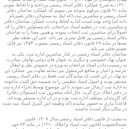
۱۳۱۰، به شرح عملكرد دفاتر اسناد رسمی پرداخته و با لحاظ نمودن
ماده ۹۱ قانون مرقوم متوجه می شویم كه عملكرد صاحبان دفاتر
اسناد رسمی و مباشرین ثبت (كه اینك به مسئولان دفاتر تغییرنام
داده اند) واحد بوده است، لذا به لحاظ وحدت عملكرد صاحبان دفاتر
و مباشرین ثبت در تنظیم اسناد مراجعان، نام مسئولین دفاتر را كه
اصولاً برای مباشرین ثبت انتخاب نموده، و همین معنا را به صاحبان
دفاتر اسناد رسمی نیز قابل تسری می داند. حتی این نقطه نظر
بعدها در ماده ۲۹ قانون دفاتر اسناد رسمی مصوب ۱۳۵۴ نیز قابل
تعمیم تجلی می یابد.
صاحبان دفاتر اسناد رسمی در كنار مباشرین اداره ثبت، یكی به
عنوان نهاد خصوصی و دیگری به عنوان های دولتی توأمان مبادرت
به رسمیت دادن اسناد مراجعان به ویژه در خصوص نقل و انتقال
عرصه و اعیان و منافع غیرمنقول می نمایند.تفاوت بین عملكرد این
دو نهاد، در این است كه نمایندگان ثبت فقط در دفاتر اسناد رسمی
مستقر بودند و اصول اسناد تنظیمی را به ضمیمه حق الثبت مأخوذه
به اداره ثبت ارسال می نمودند تا این موضوع توسط اجزاء اداره ثبت
در دفتر املاك درج گردد. حال آنكه مباشرین ثبت (مسئولان دفاتر)
كه كارمندان موظف اداره ثبت بوده و در آن اداره مستقر بوده اند،
قاعدتاً نیازی به حضور نماینده (كه وظیفه اش كنترل اسناد ثبت شده
در مكان دیگر است) نداشتند .
به تبعیت از قانون دفاتر اسناد رسمی سال ۱۳۰۷، قانون
جدیدالتصویب (قانون ثبت اسناد و املاك ۱۳۱۰) در ماده ۸۴ خود،