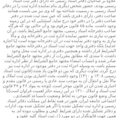
علاوه بر صاحبان دفاتر اسناد رسمی كه دارای دفتر ثبت اسناد
رسمی بودند، حضور شخص دیگری بنام نماینده اداره ثبت را در دفاتر
اسناد رسمی به رسمیت شناخته بود كه وی نیز می بایست همانند
صاحب دفتر، دارای دفتری باشد كه عین سند ثبت شده در دفتر
صاحب دفتر را در دفتر خود درج نماید. استثنایی كه در این زمینه
وجود داشت، ماده ۸۵ قانون مرقوم بود و آن حالتی بود كه هرگاه
صاحب دفترخانه اسناد رسمی، مجتهد جامع الشرایط باشد، در آن
صورت نیازی به حضور نماینده اداره ثبت در دفترخانه وی و مآلا
نیازی به وجود دفتر نماینده ثبت در آن دفترخانه نبوده است (با اجازه
عدلیه) بلكه دفتری واحد جهت ثبت اسناد در دفترخانه مجتهد جامع
الشرایط قرار داشته و همچنین دفتری در اداره ثبت محل وجود
داشت، تا سندی كه مطابق مقررات از دفتر مجتهد جامع الشرایط
صادر شده و انتساب امضاء مجتهد جامع الشرایط از نظر اداره ثبت
مسلم باشد، به وسیله اجزاء ثبت در دفتر موجود در اداره ثبت نیز
درج گردد. تفاوت دیگری كه بین دو قانون یاد شده (قانون ثبت اسناد
رسمی ۱۳۰۸ و ۱۳۱۰) وجود داشت، بحث اختیاری بودن ثبت املاك و
مالاً نقل و انتقال آن به موجب سند عادی یا رسمی در قانون مقدم و
اجباری شدن آن در قانون موخر است. (توجه به مواد ۴۶ و ۴۷ قانون
ثبت اسناد و املاك ۱۳۱۰ در این زمینه حائز اهمیت فراوان است)تا
سال وضع قانون موخر، به لحاظ وضعیت نامساعد اقتصادی ـ
اجتماعی جامعه ایران، هنوز در همه نقاط این مملكت دفاتر اسناد
رسمی و اداره ثبت تشكیل نشده یا اگر هم تشكیل شده بود، ادارات
و دفاتر تشكیل شده دارای شرایط كیفی و مطلوب نبوده اند. به
همین جهت قانونگذار در دو مورد (۱ـ ثبت اسناد كلیه عقود و