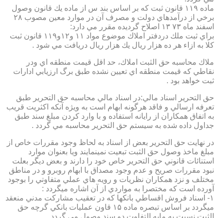
ماده ۱۱۹ قانون ثبت كه بر اساس بند س از ماده يك قانون وصول
برخي از درآمدهاي دولت و مصرف آن در موارد معين مصوب ۲۸
اسفند ماه ۷۳ ۱۳ اصلاح گرديده مقرر مي دارد:
براي ثبت ملك دردفتر املاك موضوع مواد ۱۱ و۱۲و۱۱۹ قانون ثبت
كلا به ازاء هر ده هزار ريال يك هزار ريال دريافت مي شود .
ملاك محاسبه حق الثبت املاك، حد اقل قيمت منطقه اي ودر
نقاطي كه قيمت منطقه اي تعيين نشده طبق برگ ارزيابي ادارات
ثبت خواهد بود .
حق التحرير اسناد مالي:در اسناد مالي محاسبه حق التحرير طبق
تعرفه ارسالي و فاقد هرگونه ابهام است به ويژه آنكه اكثريت قريب
به اتفاق همكاران از رايانه استفاده و با وارد كردن مبلغ سند طبق
جداول داده شده به سيستم حق التحرير محاسبه مي گردد .
در نهايت حق التحرير بعض از اسناد به لحاظ وجود مقررات خاص از
مبلغ ماخذ وصول حق الثبت تبعيت نمينمايند ويا بعنوان موارد
استنائات قانوني حق التحرير خاص خود را دارند و بعض ديگر بعلت
نبود مقررات صريح و عدم وجود مصداق با ابهام روبرو و در مناطق
مختلف و نزد همكاران نظريات و رويه هاي عملي متفاوتي را بوجود
آورده است كه مختصرا به مواردي از آن اشاره ميگردد :
۱- اسناد فروش اقساطي بانكها كه در تعقيب مشاركت مدني منعقد
ميگردد بر اساس تبصره ماده ۱۵ قاون عمليات بانكي گرچه حق
الثبت نسبت به مابه التفاوت دو سند وصول مي گردد .