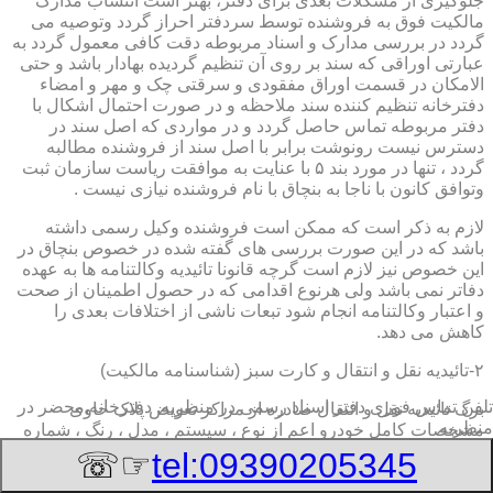
جلوگیری از مشکلات بعدی برای دفتر، بهتر است انتساب مدارک
مالکیت فوق به فروشنده توسط سردفتر احراز گردد وتوصیه می
گردد در بررسی مدارک و اسناد مربوطه دقت کافی معمول گردد به
عبارتی اوراقی که سند بر روی آن تنظیم گردیده بهادار باشد و حتی
الامکان در قسمت اوراق مفقودی و سرقتی چک و مهر و امضاء
دفترخانه تنظیم کننده سند ملاحظه و در صورت احتمال اشکال با
دفتر مربوطه تماس حاصل گردد و در مواردی که اصل سند در
دسترس نیست رونوشت برابر با اصل سند از فروشنده مطالبه
گردد ، تنها در مورد بند ۵ با عنایت به موافقت ریاست سازمان ثبت
وتوافق کانون با ناجا به بنچاق با نام فروشنده نیازی نیست .
لازم به ذکر است که ممکن است فروشنده وکیل رسمی داشته
باشد که در این صورت بررسی های گفته شده در خصوص بنچاق در
این خصوص نیز لازم است گرچه قانونا تائیدیه وکالتنامه ها به عهده
دفاتر نمی باشد ولی هرنوع اقدامی که در حصول اطمینان از صحت
و اعتبار وکالتنامه انجام شود تبعات ناشی از اختلافات بعدی را
کاهش می دهد.
۲-تائیدیه نقل و انتقال و کارت سبز (شناسنامه مالکیت)
تلفن تماس فوری
دفتر اسناد رسمی در منظریه, دفترخانه,محضر در
برگ تائیدیه نقل و انتقال صادره از مراکز تعویض پلاک حاوی
منظریه
مشخصات کامل خودرو اعم از نوع ، سیستم ، مدل ، رنگ ، شماره
موتور و شاسی ، تیپ و بخصوس شماره شناسه خودرو ( VIN ) در
☞☏
tel:09390205345
صدر صفحه و مشخصات فروشنده و خریدار اعم از مشخصات
سجلی و شماره ملی و کدپستی و آدرس و شماره انتظامی