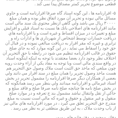
قطعی موضوع تحریر کمتر مصداق پیدا نمی کند .
۵- اقرارنامه ها ، اين گونه اسناد گاه صرفا اقرارنامه است و حاوي
مسائل مالي نبوده و تحرير آن مورد اتفاق نظر بوده و همان مبلغ
۳۰۰۰۰ ريال مي باشد ولي گاهي ازنظر محتوي يك سند مالي است
مانند اقرارنامه هاي اصلاحي بانك ها نسبت به اسناد قبلي و افزايش
مبلغ و تغييرات در ميزان اقساط و غيره است و يا اقرارنامه هاي
دريافت خسارات توسط اشخاص از شهرداري ها و ادارات راه و
ترابري و غيره كه مقر اقرار به دريافت مبالغي نموده و در قبال آن
حق خود را اسقاط مي نمايد ، در اين گونه موارد كه به جاي صلح
حقوق در قالب اقرارنامه تنظيم مي شود در رابطه با حق التحرير آن
اختلاف نظر وجود دارد بعضا معتقدند با توجه به اينكه اينگونه اسناد
در واقع سندي مالي است وبا توجه به مفاد يكي از آراء وحدت رويه
چون مبلغي كه ماخذ حق الثبت است ملاك وصول حق التحرير هم
هست ماخذ وصول تحرير را همان مبلغ در سند اقرار مي دانند ولي
بعضي از همكاران ديگر صرفا اقرارنامه را مشمول تحرير در بخش
اسناد غيرمالي و اقرارنامه ميدانند ولي بنظر مي رسد همانگونه كه
در بخش صلح نامه ها چنانچه صلح نامه صرفا صلح و فاقد مبلغ و
حاكي از نقل وانتقال نباشد مشمول بند ج تعرفه و در موارد صلح
منقول و غير منقول و حقوق و غيره كه مالي است نسبت به مبلغ
مندرج حق التحرير تعلق مي گيرد ، در مورد اقرارنامه هاي مالي نيز
از باب وحدت ملاک ، به این طریق منطقی تر به نظر می رسد .
دفاتر موجود در دفترخانه های رسمی