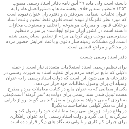
دانسته است ولی ماده ۲۹ آیین نامه دفاتر اسناد رسمی مصوب
۱۳۵۴ «تنظیم سند برخلاف بخشنامه ها و دستورالعمل ها» را به
عنوان تخلفات انتظامی سردفتران و دفتریاران عنوان نموده است
که مورد نظر قانونگذار نبوده است،قانون فقط تنظیم و ثبت اسناد
برخلاف قانون و مقررات موضوعه را تخلف و مستوجب مجازات
دانسته است.در کشور ایران موانع ایجادشده بر سر راه تنظیم
سندرسمی موجب روی گردانی مردم از تنظیم اسنادرسمی شده
است. این مشکلات زمینه ساز دعوی و باعث افزایش حضور مردم
در محاکم و مراجع قضایی است.
دفتر اسناد رسمی چیست
برای تنظیم رسمی اسناد استعلامات متعددی نیاز است.از جمله
دلایلی که مانع مراجعه مردم برای تنظیم اسناد به صورت رسمی در
دفترخانه ها می شود، این است که دولت اسناد رسمی را به عنوان
وسیله ای برای وصول مطالبات خود قرار می دهد.
یکی از مطالبی که به عنوان مانع در کتابت معاملات مردم مطرح
هست تبدیل شدن سند رسمی برای دولت به “سر گردنه” است؛یعنی
به فردی که می خواهد سندش را منتقل کند می گویند برو از دارایی
و ادارات دیگر گواهی مفاصاحساب بگیر!!
در واقع دولت زورش نمی رسد مطالبات خود را وصول کند و
سرگردنه را می گیرد و دولت اسناد رسمی را به عنوان راهکاری
برای جبران کم کاری و ناتوانی دستگاه های دیگر قرار داده است.