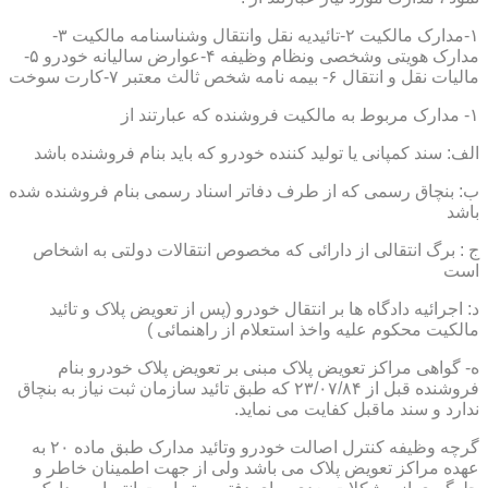
۱-مدارک مالکیت ۲-تائیدیه نقل وانتقال وشناسنامه مالکیت ۳-
مدارک هویتی وشخصی ونظام وظیفه ۴-عوارض سالیانه خودرو ۵-
مالیات نقل و انتقال ۶- بیمه نامه شخص ثالث معتبر ۷-کارت سوخت
۱- مدارک مربوط به مالکیت فروشنده که عبارتند از
الف: سند کمپانی یا تولید کننده خودرو که باید بنام فروشنده باشد
ب: بنچاق رسمی که از طرف دفاتر اسناد رسمی بنام فروشنده شده
باشد
ج : برگ انتقالی از دارائی که مخصوص انتقالات دولتی به اشخاص
است
د: اجرائیه دادگاه ها بر انتقال خودرو (پس از تعویض پلاک و تائید
مالکیت محکوم علیه واخذ استعلام از راهنمائی )
ه- گواهی مراکز تعویض پلاک مبنی بر تعویض پلاک خودرو بنام
فروشنده قبل از ۲۳/۰۷/۸۴ که طبق تائید سازمان ثبت نیاز به بنچاق
ندارد و سند ماقبل کفایت می نماید.
گرچه وظیفه کنترل اصالت خودرو وتائید مدارک طبق ماده ۲۰ به
عهده مراکز تعویض پلاک می باشد ولی از جهت اطمینان خاطر و