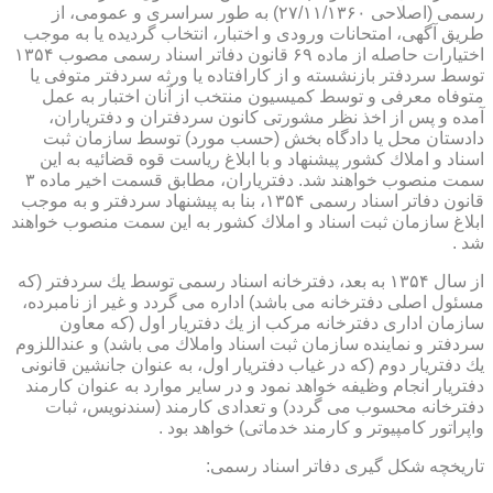
رسمی (اصلاحی ۲۷/۱۱/۱۳۶۰) به طور سراسری و عمومی، از
طریق آگهی، امتحانات ورودی و اختبار، انتخاب گردیده یا به موجب
اختیارات حاصله از ماده ۶۹ قانون دفاتر اسناد رسمی مصوب ۱۳۵۴
توسط سردفتر بازنشسته و از كارافتاده یا ورثه سردفتر متوفی یا
متوفاه معرفی و توسط كمیسیون منتخب از آنان اختبار به عمل
آمده و پس از اخذ نظر مشورتی كانون سردفتران و دفتریاران،
دادستان محل یا دادگاه بخش (حسب مورد) توسط سازمان ثبت
اسناد و املاك كشور پیشنهاد و با ابلاغ ریاست قوه قضائیه به این
سمت منصوب خواهند شد. دفتریاران، مطابق قسمت اخیر ماده ۳
قانون دفاتر اسناد رسمی ۱۳۵۴، بنا به پیشنهاد سردفتر و به موجب
ابلاغ سازمان ثبت اسناد و املاك كشور به این سمت منصوب خواهند
شد .
از سال ۱۳۵۴ به بعد، دفترخانه اسناد رسمی توسط یك سردفتر (كه
مسئول اصلی دفترخانه می باشد) اداره می گردد و غیر از نامبرده،
سازمان اداری دفترخانه مركب از یك دفتریار اول (كه معاون
سردفتر و نماینده سازمان ثبت اسناد واملاك می باشد) و عنداللزوم
یك دفتریار دوم (كه در غیاب دفتریار اول، به عنوان جانشین قانونی
دفتریار انجام وظیفه خواهد نمود و در سایر موارد به عنوان كارمند
دفترخانه محسوب می گردد) و تعدادی كارمند (سندنویس، ثبات
واپراتور كامپیوتر و كارمند خدماتی) خواهد بود .
تاریخچه شكل گیری دفاتر اسناد رسمی: