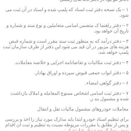
۱ – یک نسخه دفتر ثبت اسناد که پلمپ شده و اسناد در آن ثبت می
شود.
۲ – دفتر راهنما ک متضمن اسامی متعاملین و نوع سند و شماره و
تاریخ آن خواهد بود.
۳ – دفتر درآمد که به منظور ثبت سند مقرر است و شماره قبض
هزینه های مزبور در آن قید می شود این دفتر از طرف سازمان ثبت
پلمپ خواهد شد.
۴ – دفتر ثبت مکاتبات و تقاضانامه اجرایی و خلاصه معاملات.
۵ – دفتر ابواب جمعی قبوض سپرده و اوراق بهادار.
۶ – دفتر گواهی امضاء.
۷ – دفتر ثبت اسامی اشخاص ممنوع المعامله و املاک بازداشت
شده و مشمول بند ز.
معاملات خودروهای مشمول مالیات نقل و انتقال
برای تنظیم اسناد خودرو ابتدا باید مدارک مورد نیاز را اخذ و بررسی
و پس از تطابق با مقررات مربوطه نسبت به تنظیم و ثبت ان اقدام
نمود ، مدارک مورد نیاز عبارتند از :