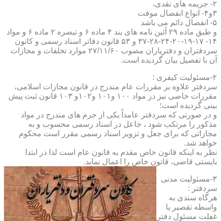
۲- جریمه های نقدی،
۳و۴- انواع انفصال موقت
۵- انفصال دائم می باشد
و طبق ماده ۲۹ آئین نامه های بند ۴ ماده ۶ و تبصره ۲ ماده ۶ و مواد
۱۴- ۱۷-۱۹-۲۰-۲۴-۲۸-۳۷ و ۵۳ قانون دفاتر اسناد رسمی و کانون
سردفتران و دفتریاران مصوب ۲۷/۱۱/۶۰ موارد تخلفات و مجازات
آن با تفصیل بیان گردیده است.
۲-مسئولیت کیفری :
سردفتر علاوه بر مقررات عام مندرج در قانون مجازات اسلامی،
مقررات خاصی نیز در مواد ۱۰۰ و۱۰۱ و۱۰۲و ۱۰۳ قانون ثبت پیش
بینی گردیده است؛
و در صورتی که سردفتر عامداً یکی از جرم های مندرج در مواد
مذکور را مرتکب شود ، جاعل در اسناد رسمی محسوب و به
مجازاتی که برای جعل و تزویر اسناد رسمی مقرر است محکوم
خواهد شد.
نظر به اینکه قانون خاص مقدم به قانون عام است لذا در ابتدا
بایستی قاضی، قانون خاص را اعمال نماید.
۳-مسئولیت مدنی
سردفتر :
هرگاه سندی به
واسطه تقصیر یا
غفلت مسئول دفتر