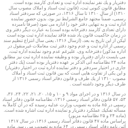
دفتریار و یك نفر نماینده اداره ثبت و تعدادی كارمند بوده است.
مطابق قانون كنونی ثبت، (قانون ثبت اسناد و املاك مصوب سال
۱۳۱۰) از سال ۱۳۱۰ تا سال ۱۳۱۶، در صورتی كه سردفتر اسناد
رسمی، ضمناً مجتهد جامع الشرایط نیز بود، بدون حضور نماینده
اداره ثبت و به تنهایی دفتر خود را اداره می نمود (صرفاً نامبرده
دارای تعدادی كارمند دفترخانه بوده است) به عبارت دیگر دفتر وی
در زمان حاكمیت قانون یاد شده فاقد نماینده اداره ثبت بوده است
لیكن از این تاریخ به بعد، (ازسال ۱۳۱۶، یعنی سال انتزاع تنظیم سند
رسمی از اداره ثبت و عدم وجود دفتر ثبت معاملات غیرمنقول در
اداره مذكور) دفترخانه وی، علیرغم عدم وجود نماینده اداره ثبت،
می بایست دارای دفتریار بوده و وظیفه نماینده اداره ثبت نیز مطابق
ماده ۲۴ نظامنامه آتی الذكر بر عهده دفتریار بوده است (یك دفتر
جاری در اختیار سردفتر و دفتر نماینده اداره ثبت در اختیار دفتریار)
و این یكی از تفاوت هایی است كه بین قانون ثبت اسناد و املاك
مصوب ۱۳۱۰ از یك طرف و قانون دفاتر اسناد رسمی ۱۳۱۶ از
طرف دیگر وجود داشته است .
در سال ۱۳۱۶ و در اجرای مواد ۹ و ۱۰ و ۱۵، ۲۰، ۲۱، ۲۲، ۲۴، ۳۶،
۵۳، ۵۷ قانون دفاتر اسناد رسمی ۱۳۱۶، نظامنامه قانون دفاتر اسناد
رسمی در ۸۵ ماده به تصویب وزارت عدلیه رسیده كه در آن كاملاً به
مسأله تفكیك عملكرد دفتریار و نماینده اداره ثبت اشاره شده است.
(ماده ۲۴ و ۲۵ نظامنامه مزبور)
براساس ماده ۴۷ قانون دفاتر اسناد رسمی ۱۳۱۶، در سال ۱۳۱۷
آئین نامه دفاتر اسناد رسمی در ۶۴ ماده به تصویب می رسد. ماده