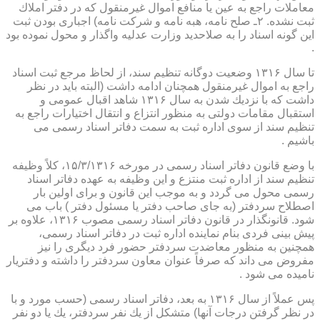
معاملات راجع به عین یا منافع اموال غیرمنقول كه در دفتر املاك
ثبت نشده. ۲ـ صلح نامه، هبه نامه و شركت نامه) اجباری بودن ثبت
این گونه اسناد را به صلاحدید وزارت عدلیه واگذار و محول نموده بود
.
تا سال ۱۳۱۶ وضعیت دوگانه تنظیم سند، از لحاظ مرجع ثبت اسناد
راجع به اموال غیرمنقول همچنان ادامه داشت (البته باید در نظر
داشت كه با نزدیك شدن به سال ۱۳۱۶ شاهد اقبال عمومی و
استقبال مقامات دولتی به منظور انتزاع و انتقال اختیارات راجع به
تنظیم سند از سوی اداره ثبت به سمت دفاتر اسناد رسمی می
باشیم .
با وضع قانون دفاتر اسناد رسمی در مورخه ۱۵/۳/۱۳۱۶، كلاً وظیفه
تنظیم سند از اداره ثبت منتزع و این وظیفه به عهده دفاتر اسناد
رسمی محول می گردد و به موجب این قانون و برای اولین بار
اصطلاح سردفتر (به جای صاحب دفتر یا مسئول دفتر ) باب می
شود. قانونگذار در قانون دفاتر اسناد رسمی مصوب ۱۳۱۶، علاوه بر
پیش بینی فردی بنام نماینده اداره ثبت در دفاتر اسناد رسمی،
همچنین به منظور معاضدت سردفتر حضور فرد دیگری را نیز
مفروض می داند كه صرفاً عنوان معاون سردفتر را داشته و دفتریار
نامیده می شود .
پس عملاً از سال ۱۳۱۶ به بعد، دفاتر اسناد رسمی (حسب مورد و با
در نظر گرفتن درجات آنها) متشكل از یك نفر سردفتر، یك یا دو نفر