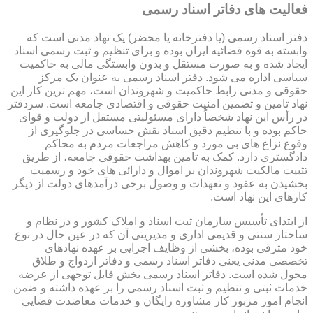
فعالیت های دفاتر اسناد رسمی
دفتر اسناد رسمی (یا دفترخانه یا محضر) یک نهاد مدنی است که
وابسته به قوه قضائیه ایران بوده و برای تنظیم و ثبت رسمی اسناد
ایجاد شده و به صورت مستقل و بدون وابستگی مالی به حاکمیت
سیاسی اداره می شود. دفتر اسناد رسمی به عنوان یک مرکز
حقوقی و مدنی رابط حاکمیت و شهروندان است، مهم ترین کار این
نهاد تامین و تضمین امنیت حقوقی و اقتصادی جامعه است. سردفتر
در رأس این نهاد شخصاً دارای مسئولیتی مستقل از دولت و قوای
حاکم بوده و با تنظیم دقیق اسناد نقش حساسی در جلوگیری از
وقوع نزاع های بی مورد و کاهش مراجعات مردم به محاکم
دادگستری دارد. کمک به تامین بهداشت حقوقی جامعه، از طریق
تثبیت مالکیت شهروندان بر اموال و دارائی های خود و رسمیت
بخشیدن به عقود و تعهدات و وصول برخی درآمدهای دولت از دیگر
کارهای این نهاد است.
از ابتدای تأسیس سازمان ثبت اسناد و املاک کشور و در نظام و
ساختار سنتی و قدیمی اداری و مدیریتی آن که در عین حال در نوع
خود مترقی بوده، بخشی از وظایف اجرایی بر عهده نهادهای
تخصصی مدنی یعنی دفاتر اسناد رسمی و دفاتر ازدواج و طلاق
محول شده است. دفاتر اسناد رسمی بخش قابل توجهی از عرضه
خدمات ثبتی و تنظیم و ثبت اسناد رسمی را بر عهده داشته و ضمن
انجام امور مزبور کار مشاوره رایگان و خدمات معاضدت قضایی