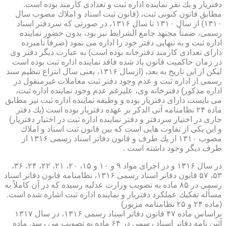
دفتریار و یك نفر نماینده اداره ثبت و تعدادی كارمند بوده است.
مطابق قانون كنونی ثبت، (قانون ثبت اسناد و املاك مصوب سال
۱۳۱۰) از سال ۱۳۱۰ تا سال ۱۳۱۶، در صورتی كه سردفتر اسناد
رسمی، ضمناً مجتهد جامع الشرایط نیز بود، بدون حضور نماینده
اداره ثبت و به تنهایی دفتر خود را اداره می نمود (صرفاً نامبرده
دارای تعدادی كارمند دفترخانه بوده است) به عبارت دیگر دفتر وی
در زمان حاكمیت قانون یاد شده فاقد نماینده اداره ثبت بوده است
لیكن از این تاریخ به بعد، (ازسال ۱۳۱۶، یعنی سال انتزاع تنظیم سند
رسمی از اداره ثبت و عدم وجود دفتر ثبت معاملات غیرمنقول در
اداره مذكور) دفترخانه وی، علیرغم عدم وجود نماینده اداره ثبت،
می بایست دارای دفتریار بوده و وظیفه نماینده اداره ثبت نیز مطابق
ماده ۲۴ نظامنامه آتی الذكر بر عهده دفتریار بوده است (یك دفتر
جاری در اختیار سردفتر و دفتر نماینده اداره ثبت در اختیار دفتریار)
و این یكی از تفاوت هایی است كه بین قانون ثبت اسناد و املاك
مصوب ۱۳۱۰ از یك طرف و قانون دفاتر اسناد رسمی ۱۳۱۶ از
طرف دیگر وجود داشته است .
در سال ۱۳۱۶ و در اجرای مواد ۹ و ۱۰ و ۱۵، ۲۰، ۲۱، ۲۲، ۲۴، ۳۶،
۵۳، ۵۷ قانون دفاتر اسناد رسمی ۱۳۱۶، نظامنامه قانون دفاتر اسناد
رسمی در ۸۵ ماده به تصویب وزارت عدلیه رسیده كه در آن كاملاً به
مسأله تفكیك عملكرد دفتریار و نماینده اداره ثبت اشاره شده است.
(ماده ۲۴ و ۲۵ نظامنامه مزبور)
براساس ماده ۴۷ قانون دفاتر اسناد رسمی ۱۳۱۶، در سال ۱۳۱۷
آئین نامه دفاتر اسناد رسمی در ۶۴ ماده به تصویب می رسد. ماده