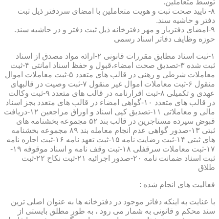
توسط متعاملین.
۸- تایید صحت ثبت و هویت متعاملین با امضای سردفتر ذیل ثبت
دفتر و حاشیه سند.
۹-امضای دفتریار و مهر دفترخانه ذیل ثبت دفتر و در حاشیه سند.
حوزه وظایف دفاتر اسناد رسمی
۱-ثبت اسناد مطابق مقررات قانونی ۲-ارائه مواد مصدق از اسناد
ثبت شده ۳-تصدیق صحت امضاء،قبول و حفظ اسناد امانتی ۴-ثبت
معاملات شرطی و رهنی در قالب های متعدد ۵-ثبت معاملات اموال
منقول ۶-ثبت معاملات اموال غیر منقول ۷-ثبت وصیت در قالبهای
عهدی و تکمیلی ۸-ثبت اقرارنامه در قالب های متعدد ۹-ثبت وکالت
در قالب های متعدد ۱۰-گواهی امضاء در قالب های متعدد بجز اسناد
مالی و معاملاتی ۱۱-تصدیق کپی اسناد و اوراق مراجعین ۱۲-دریافت
قبوض سپرده مستاجرین در قالب بند ۵۲ مجموعه بخشنامه های
ثبتی ۱۳-صدور گواهی عدم انجام معامله بند ۸۹ مجموعه بخشنامه
های ثبتی ۱۴-ثبت رضایت نامه ۱۵-ثبت تعهد نامه ۱۶-ثبت اجاره نامه
۱۷-ثبت معاملات سرقفلی ۱۸-ثبت وقف نامه و اسناد موقوفه ۱۹-
ثبت اسناد ضمانت نامه ۲۰-صدور اجرائیه ۲۱-ثبت نکاح ۲۲-ثبت
طلاق
فعالیت های انجام شده :
با عنایت به اینکه دفاتر موجود در دفترخانه ها به عنوان اصلی ترین
سند محکم و قانونی به شمار می رود ، به طور مطلق بایستی از