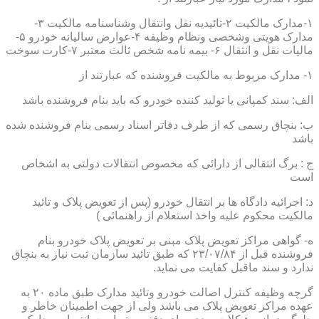
۱-مدارک مالکیت ۲-تائیدیه نقل وانتقال وشناسنامه مالکیت ۳-
مدارک هویتی وشخصی ونظام وظیفه ۴-عوارض سالیانه خودرو ۵-
مالیات نقل و انتقال ۶- بیمه نامه شخص ثالث معتبر ۷-کارت سوخت
۱- مدارک مربوط به مالکیت فروشنده که عبارتند از
الف: سند کمپانی یا تولید کننده خودرو که باید بنام فروشنده باشد
ب: بنچاق رسمی که از طرف دفاتر اسناد رسمی بنام فروشنده شده
باشد
ج : برگ انتقالی از دارائی که مخصوص انتقالات دولتی به اشخاص
است
د: اجرائیه دادگاه ها بر انتقال خودرو (پس از تعویض پلاک و تائید
مالکیت محکوم علیه واخذ استعلام از راهنمائی )
ه- گواهی مراکز تعویض پلاک مبنی بر تعویض پلاک خودرو بنام
فروشنده قبل از ۲۳/۰۷/۸۴ که طبق تائید سازمان ثبت نیاز به بنچاق
ندارد و سند ماقبل کفایت می نماید.
گرچه وظیفه کنترل اصالت خودرو وتائید مدارک طبق ماده ۲۰ به
عهده مراکز تعویض پلاک می باشد ولی از جهت اطمینان خاطر و