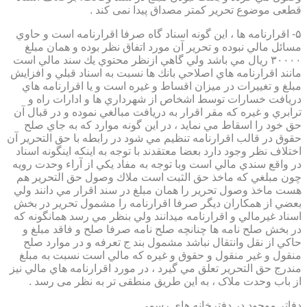
قطعی موضوع تحریر کمتر مصداق پیدا نمی کند .
۵- اقرارنامه ها ، اين گونه اسناد گاه صرفا اقرارنامه است و حاوي
مسائل مالي نبوده و تحرير آن مورد اتفاق نظر بوده و همان مبلغ
۳۰۰۰۰ ريال مي باشد ولي گاهي ازنظر محتوي يك سند مالي است
مانند اقرارنامه هاي اصلاحي بانك ها نسبت به اسناد قبلي و افزايش
مبلغ و تغييرات در ميزان اقساط و غيره است و يا اقرارنامه هاي
دريافت خسارات توسط اشخاص از شهرداري ها و ادارات راه و
ترابري و غيره كه مقر اقرار به دريافت مبالغي نموده و در قبال آن
حق خود را اسقاط مي نمايد ، در اين گونه موارد كه به جاي صلح
حقوق در قالب اقرارنامه تنظيم مي شود در رابطه با حق التحرير آن
اختلاف نظر وجود دارد بعضا معتقدند با توجه به اينكه اينگونه اسناد
در واقع سندي مالي است وبا توجه به مفاد يكي از آراء وحدت رويه
چون مبلغي كه ماخذ حق الثبت است ملاك وصول حق التحرير هم
هست ماخذ وصول تحرير را همان مبلغ در سند اقرار مي دانند ولي
بعضي از همكاران ديگر صرفا اقرارنامه را مشمول تحرير در بخش
اسناد غيرمالي و اقرارنامه ميدانند ولي بنظر مي رسد همانگونه كه
در بخش صلح نامه ها چنانچه صلح نامه صرفا صلح و فاقد مبلغ و
حاكي از نقل وانتقال نباشد مشمول بند ج تعرفه و در موارد صلح
منقول و غير منقول و حقوق و غيره كه مالي است نسبت به مبلغ
مندرج حق التحرير تعلق مي گيرد ، در مورد اقرارنامه هاي مالي نيز
از باب وحدت ملاک ، به این طریق منطقی تر به نظر می رسد .
دفاتر موجود در دفترخانه های رسمی