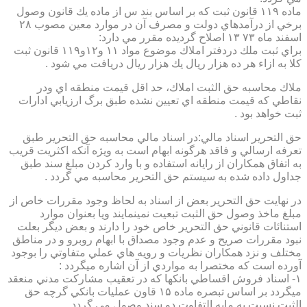
ماده ۱۱۹ قانون ثبت كه بر اساس بند س از ماده يك قانون وصول
برخي از درآمدهاي دولت و مصرف آن در موارد معين مصوب ۲۸
اسفند ماه ۷۳ ۱۳ اصلاح گرديده مقرر مي دارد:
براي ثبت ملك دردفتر املاك موضوع مواد ۱۱ و۱۲و۱۱۹ قانون ثبت
كلا به ازاء هر ده هزار ريال يك هزار ريال دريافت مي شود .
ملاك محاسبه حق الثبت املاك، حد اقل قيمت منطقه اي ودر
نقاطي كه قيمت منطقه اي تعيين نشده طبق برگ ارزيابي ادارات
ثبت خواهد بود .
حق التحرير اسناد مالي:در اسناد مالي محاسبه حق التحرير طبق
تعرفه ارسالي و فاقد هرگونه ابهام است به ويژه آنكه اكثريت قريب
به اتفاق همكاران از رايانه استفاده و با وارد كردن مبلغ سند طبق
جداول داده شده به سيستم حق التحرير محاسبه مي گردد .
در نهايت حق التحرير بعض از اسناد به لحاظ وجود مقررات خاص از
مبلغ ماخذ وصول حق الثبت تبعيت نمينمايند ويا بعنوان موارد
استنائات قانوني حق التحرير خاص خود را دارند و بعض ديگر بعلت
نبود مقررات صريح و عدم وجود مصداق با ابهام روبرو و در مناطق
مختلف و نزد همكاران نظريات و رويه هاي عملي متفاوتي را بوجود
آورده است كه مختصرا به مواردي از آن اشاره ميگردد :
۱- اسناد فروش اقساطي بانكها كه در تعقيب مشاركت مدني منعقد
ميگردد بر اساس تبصره ماده ۱۵ قاون عمليات بانكي گرچه حق
الثبت نسبت به مابه التفاوت دو سند وصول مي گردد .