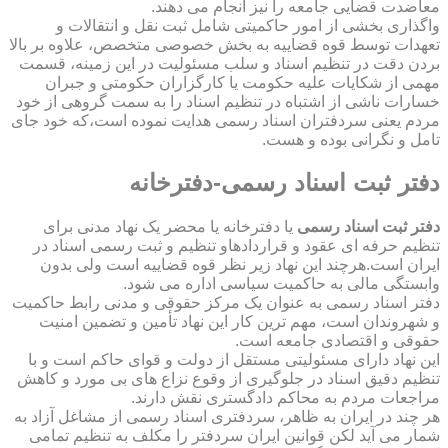
معاضدت قضایی جامعه را نیز انجام می دهند.
واگذاری بخشی از امور حاکمیتی شامل ثبت نقل و انتقالات و
تعهدات توسط قوه قضاییه به بخش خصوصی متخصص، علاوه بر بالا
بردن دقت در تنظیم اسناد و سلب مسئولیت در این زمینه، قسمت
مهمی از شکایات علیه حکومت یا کارگزاران حکومتی و جبران
خسارات ناشی از اشتباه در تنظیم اسناد را به سمت گروهی از خود
مردم یعنی سردفتران اسناد رسمی هدایت نموده است،که خود جای
تامل و نگرانی بوده و هست.
دفتر ثبت اسناد رسمی-دفترخانه
دفتر ثبت اسناد رسمی
یا دفترخانه یا محضر یک نهاد مدنی برای
تنظیم حرفه ای عقود و قراردادهاو تنظیم و ثبت رسمی اسناد در
ایران است.هرچند این نهاد زیر نظر قوه قضاییه است ولی بدون
وابستگی مالی به حاکمیت سیاسی اداره می شود.
دفتر اسناد رسمی به عنوان یک مرکز حقوقی و مدنی رابط حاکمیت
و شهروندان است، مهم ترین کار این نهاد تأمین و تضمین امنیت
حقوقی و اقتصادی جامعه است.
این نهاد دارای مسئولیتی مستقل از دولت و قوای حاکم است و با
تنظیم دقیق اسناد در جلوگیری از وقوع نزاع های بی مورد و کاهش
مراجعات مردم به محاکم دادگستری نقش دارند.
هر چند در ایران به ظاهر، سردفتری اسناد رسمی از مشاغل آزاد به
شمار می آید لکن قوانین ایران سردفتر را مکلف به تنظیم تمامی