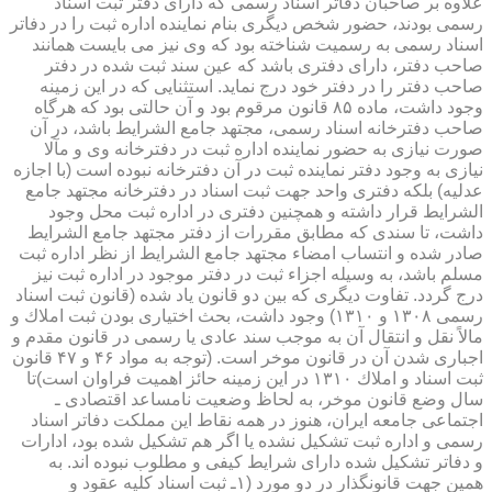
علاوه بر صاحبان دفاتر اسناد رسمی كه دارای دفتر ثبت اسناد
رسمی بودند، حضور شخص دیگری بنام نماینده اداره ثبت را در دفاتر
اسناد رسمی به رسمیت شناخته بود كه وی نیز می بایست همانند
صاحب دفتر، دارای دفتری باشد كه عین سند ثبت شده در دفتر
صاحب دفتر را در دفتر خود درج نماید. استثنایی كه در این زمینه
وجود داشت، ماده ۸۵ قانون مرقوم بود و آن حالتی بود كه هرگاه
صاحب دفترخانه اسناد رسمی، مجتهد جامع الشرایط باشد، در آن
صورت نیازی به حضور نماینده اداره ثبت در دفترخانه وی و مآلا
نیازی به وجود دفتر نماینده ثبت در آن دفترخانه نبوده است (با اجازه
عدلیه) بلكه دفتری واحد جهت ثبت اسناد در دفترخانه مجتهد جامع
الشرایط قرار داشته و همچنین دفتری در اداره ثبت محل وجود
داشت، تا سندی كه مطابق مقررات از دفتر مجتهد جامع الشرایط
صادر شده و انتساب امضاء مجتهد جامع الشرایط از نظر اداره ثبت
مسلم باشد، به وسیله اجزاء ثبت در دفتر موجود در اداره ثبت نیز
درج گردد. تفاوت دیگری كه بین دو قانون یاد شده (قانون ثبت اسناد
رسمی ۱۳۰۸ و ۱۳۱۰) وجود داشت، بحث اختیاری بودن ثبت املاك و
مالاً نقل و انتقال آن به موجب سند عادی یا رسمی در قانون مقدم و
اجباری شدن آن در قانون موخر است. (توجه به مواد ۴۶ و ۴۷ قانون
ثبت اسناد و املاك ۱۳۱۰ در این زمینه حائز اهمیت فراوان است)تا
سال وضع قانون موخر، به لحاظ وضعیت نامساعد اقتصادی ـ
اجتماعی جامعه ایران، هنوز در همه نقاط این مملكت دفاتر اسناد
رسمی و اداره ثبت تشكیل نشده یا اگر هم تشكیل شده بود، ادارات
و دفاتر تشكیل شده دارای شرایط كیفی و مطلوب نبوده اند. به
همین جهت قانونگذار در دو مورد (۱ـ ثبت اسناد كلیه عقود و