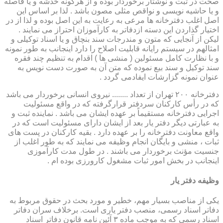
صحت در ثبت و نوشتار برخوردار بوده و از هرگونه خدشه و یا فاصله
و یا حاشیه نویسی و نواقص مثلی مصون باشد . لذا بر اساس این
اصل اغلب دفترخانه ها مرعی به رعایت به این اصل بوده و لذا از در
اختیار گذاردن این دسته ازدفاتر به کارآموزان احتراز می نمایند .
لیکن از آنجایی که متون و مندرجات سند بنچاق و یا اسناد توکیلی و
امثالهم در سیستم رایانه قابلیت اصلاح را دارد اینجانب به طور نمونه
و با نظارت کامل مسئولین ( منشی ها ) اقدام به تنظیم چند فقره
سند توکیل و سند بیع نموده که متن آن به صورت دست نویس به
عنوان نمونه گزارشات ایفادمی گردد .
دفترخانه ۲۰۰ تهران از تعداد ........ نیروی انسانی برخوردار می باشد
که در رأس کارکنان سردفتر قرارگرفته که در واقع مسئولیت
اجرایی دفترخانه مستقیماً بر عهده ایشان می باشد . نماینده ثبت و
به عبارتی دیگر دفتر یار بعد از ایشان دارای مسئولیت است که در
واقع معاونت دفترخانه را بر عهده دارد . بقیه کارکنان در پست های
ثبات ، منشی و بایگان انجام وظیفه می نمایند که به طور اغلب از
جنسیت مؤنث برخوردار می باشند . در طول مدت کارآموزی
اینجانب در بخش امور ثبات مشغول کارورزی بوده ام .
وظیفه دفتر یار
یكی از مناصب بسیار مهم، خطیر و مورد بحث در حقوق مربوط به
دفاتر اسناد رسمی، منصب دفتر یاری است. برخلاف سران دفاتر
اسناد رسمی كه به موجب ماده ۳ آئین نامه قانون دفاتر اسناد