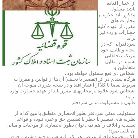
از اعتبار افتاده
باشد مسئول
مذکور باید علاوه بر
مجازات های
مقرر، از عهده کلیه
خسارات وارده نیز
برآید.
سردفترانی که در
انجام وظایف خود
مرتکب تخلفاتی
بشوند در مقابل
متعاملین و
اشخاص ذی نفع مسئول خواهند بود .
هرگاه سندی در اثر (تقصیر یا تخلف) آن ها از قوانین و مقررات
مربوط بعضاً یا کلاً از اعتبار افتد و در نتیجه ضرری متوجه آن
اشخاص شود علاوه بر مجازتهای مقرر باید از عهده خسارت وارد
برآیند.
قانون و مسئولیت مدنی سردفتر
مسئولیت مدنی سردفتر بطور انحصاری منطبق با هیچ کدام از
نظریه های تقصیر یا خطر یا تضمین حق و غیره نبوده و قواعد
تسبیب و اتلاف را هم نمی توان بطور انحصاری از موجبات و مبانی
آن تلقی نمود؛
بلکه مجموعه ای از عناصر هر یک را به همراه خود داشته و چون