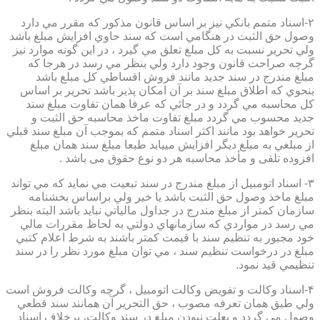
۲-اسناد متمم بانكي نيز بر اساس قانون مذكور كه مقرر مي دارد
وصول حق الثبت در هنگامي است كه سند حاوي افزايش مبلغ باشد
ولي تحرير نسبت به كل مبلغ تعلق مي گيرد ، در اين گونه موارد نيز
گرچه صراحت قانون وجود دارد ولي بنظر مي رسد در هرجا كه
مبلغ مندرج در سند جديد مانند فروش اقساطي كل مبلغ باشد
بنحوي كه اطلاق مبلغ سند بر آن امكان پذير باشد تحرير بر اساس
كل محاسبه مي گردد و در جائي كه عرفا همان تفاوت مبلغ سند
جديد محسوب مي گردد مبلغ تفاوت ماخذ محاسبه حق الثبت و
تحرير خواهد بود مانند اكثر اسناد متمم كه بموجب آن مبلغ سند قبلي
از مبلغي به مبلغ ديگر افزايش مييابد طبعا مبلغ سند همان مبلغ
افزوده تلقی و مأخذ محاسبه هر دو نوع حقوق می باشد .
۳- اسناد اتومبيل از مبلغ مندرج در سند تبعيت مي نمايد كه مي تواند
مبلغ ماخذ وصول حق الثبت باشد يا خير ولي براساس بخشنامه
سازمان كمتر از مبلغ مندرج در جداول مالياتي نبايد باشد البته بنظر
مي رسد در مواردي كه سازمانهاي دولتي به لحاظ مقررات مالي
خود مجبور به تنظيم سند با قيمت كمتر باشند به شرط اعلام كتبي
مبلغ در درخواست تنظيم سند ، مي توان مبلغ مورد نظر را در سند
تنظيمي قيد نمود.
۴-اسناد وكالت و تفويض وكالت اتومبيل ، گرچه وكالت فروش است
ولي طبق همان تعرفه مصوب ، حق التحرير آن همانند سند قطعي
وصول مي گردد و بعلت نبودن مبلغ در سند وكالت، برخلاف اسناد