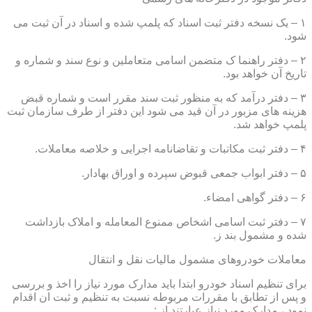
۱ – یک نسخه دفتر ثبت اسناد که پلمپ شده و اسناد در آن ثبت می
شود.
۲ – دفتر راهنما ک متضمن اسامی متعاملین و نوع سند و شماره و
تاریخ آن خواهد بود.
۳ – دفتر درآمد که به منظور ثبت سند مقرر است و شماره قبض
هزینه های مزبور در آن قید می شود این دفتر از طرف سازمان ثبت
پلمپ خواهد شد.
۴ – دفتر ثبت مکاتبات و تقاضانامه اجرایی و خلاصه معاملات.
۵ – دفتر ابواب جمعی قبوض سپرده و اوراق بهادار.
۶ – دفتر گواهی امضاء.
۷ – دفتر ثبت اسامی اشخاص ممنوع المعامله و املاک بازداشت
شده و مشمول بند ز.
معاملات خودروهای مشمول مالیات نقل و انتقال
برای تنظیم اسناد خودرو ابتدا باید مدارک مورد نیاز را اخذ و بررسی
و پس از تطابق با مقررات مربوطه نسبت به تنظیم و ثبت ان اقدام
نمود ، مدارک مورد نیاز عبارتند از :