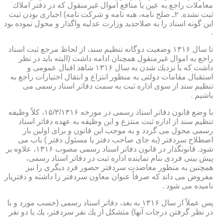
معاملات راجع به عین یا منافع اموال غیرمنقول كه در دفتر املاك
ثبت نشده. ۲ـ صلح نامه، هبه نامه و شركت نامه) اجباری بودن ثبت
این گونه اسناد را به صلاحدید وزارت عدلیه واگذار و محول نموده بود
.
تا سال ۱۳۱۶ وضعیت دوگانه تنظیم سند، از لحاظ مرجع ثبت اسناد
راجع به اموال غیرمنقول همچنان ادامه داشت (البته باید در نظر
داشت كه با نزدیك شدن به سال ۱۳۱۶ شاهد اقبال عمومی و
استقبال مقامات دولتی به منظور انتزاع و انتقال اختیارات راجع به
تنظیم سند از سوی اداره ثبت به سمت دفاتر اسناد رسمی می
باشیم .
با وضع قانون دفاتر اسناد رسمی در مورخه ۱۵/۳/۱۳۱۶، كلاً وظیفه
تنظیم سند از اداره ثبت منتزع و این وظیفه به عهده دفاتر اسناد
رسمی محول می گردد و به موجب این قانون و برای اولین بار
اصطلاح سردفتر (به جای صاحب دفتر یا مسئول دفتر ) باب می
شود. قانونگذار در قانون دفاتر اسناد رسمی مصوب ۱۳۱۶، علاوه بر
پیش بینی فردی بنام نماینده اداره ثبت در دفاتر اسناد رسمی،
همچنین به منظور معاضدت سردفتر حضور فرد دیگری را نیز
مفروض می داند كه صرفاً عنوان معاون سردفتر را داشته و دفتریار
نامیده می شود .
پس عملاً از سال ۱۳۱۶ به بعد، دفاتر اسناد رسمی (حسب مورد و با
در نظر گرفتن درجات آنها) متشكل از یك نفر سردفتر، یك یا دو نفر