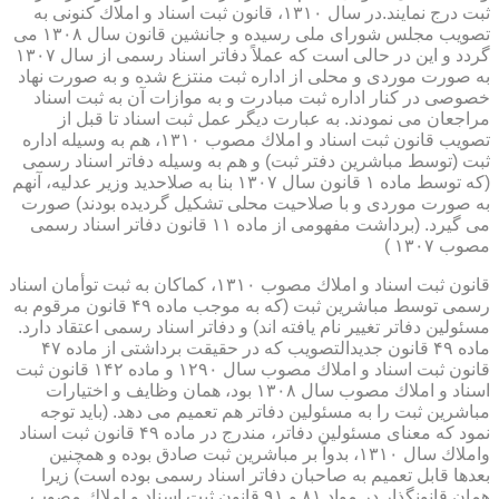
ثبت درج نمایند.در سال ۱۳۱۰، قانون ثبت اسناد و املاك كنونی به
تصویب مجلس شورای ملی رسیده و جانشین قانون سال ۱۳۰۸ می
گردد و این در حالی است كه عملاً دفاتر اسناد رسمی از سال ۱۳۰۷
به صورت موردی و محلی از اداره ثبت منتزع شده و به صورت نهاد
خصوصی در كنار اداره ثبت مبادرت و به موازات آن به ثبت اسناد
مراجعان می نمودند. به عبارت دیگر عمل ثبت اسناد تا قبل از
تصویب قانون ثبت اسناد و املاك مصوب ۱۳۱۰، هم به وسیله اداره
ثبت (توسط مباشرین دفتر ثبت) و هم به وسیله دفاتر اسناد رسمی
(كه توسط ماده ۱ قانون سال ۱۳۰۷ بنا به صلاحدید وزیر عدلیه، آنهم
به صورت موردی و با صلاحیت محلی تشكیل گردیده بودند) صورت
می گیرد. (برداشت مفهومی از ماده ۱۱ قانون دفاتر اسناد رسمی
مصوب ۱۳۰۷ )
قانون ثبت اسناد و املاك مصوب ۱۳۱۰، كماكان به ثبت توأمان اسناد
رسمی توسط مباشرین ثبت (كه به موجب ماده ۴۹ قانون مرقوم به
مسئولین دفاتر تغییر نام یافته اند) و دفاتر اسناد رسمی اعتقاد دارد.
ماده ۴۹ قانون جدیدالتصویب كه در حقیقت برداشتی از ماده ۴۷
قانون ثبت اسناد و املاك مصوب سال ۱۲۹۰ و ماده ۱۴۲ قانون ثبت
اسناد و املاك مصوب سال ۱۳۰۸ بود، همان وظایف و اختیارات
مباشرین ثبت را به مسئولین دفاتر هم تعمیم می دهد. (باید توجه
نمود كه معنای مسئولین دفاتر، مندرج در ماده ۴۹ قانون ثبت اسناد
واملاك سال ۱۳۱۰، بدواً بر مباشرین ثبت صادق بوده و همچنین
بعدها قابل تعمیم به صاحبان دفاتر اسناد رسمی بوده است) زیرا
همان قانونگذار در مواد ۸۱ و ۹۱ قانون ثبت اسناد و املاك مصوب