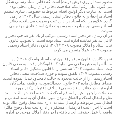
تنظیم سند از روی دوش دولت) است كه دفاتر اسناد رسمی شكل
می گیرد، علی رغم اینكه صلاحیت دفاتر در آن زمان محلی بوده
است. به عبارت دیگر اولین اقدام مربوط به خصوصی سازی تنظیم
اسناد مراجعان، به قانون دفاتر اسناد رسمی سال ۱۳۰۷ باز می
گردد. علاوه بر آنكه اسناد در اداره ثبت رسمیت می یافت، دفاتر
اسناد رسمی نیز مبادرت به رسمیت دادن اسناد عادی مردم می
نمودند.
در آن زمان، هر دفتر اسناد رسمی مركب از یك نفر صاحب دفتر و
لااقل یك نفر نماینده اداره ثبت اسناد بوده است. با تصویب قانون
ثبت اسناد و املاك مصوب ۲۰/۱/۱۳۰۸، قانون دفاتر اسناد رسمی
مصوب ۱۳۰۷ عملاً منسوخ می گردد .
نحوه نگارش قانون مرقوم (قانون ثبت اسناد واملاك ۱۳۰۸) این
مسأله را به ذهن تداعی می نماید كه قانونگذار وقت، به نوعی قانون
ثبت اسناد مصوب ۱۳۰۲ شمسی را با قانون تشكیل دفاتر اسناد
رسمی مصوب ۱۳۰۷ تلفیق نموده و حوزه صلاحیت محلی دفاتر
اسناد رسمی را از حالت محدود به حالت نامحدود تبدیل نموده است.
مضافاً مطابق ماده ۲۰۳ قانون جدیدالتصویب، وظیفه نمایندگان
اداره ثبت در دفاتر اسناد رسمی (اسلاف دفتریاران) در مورد
معاملات راجع به عین یا منافع املاك ثبت شده، اخذ حق الثبت سند
نقل و انتقال املاك و الصاق نمودن تمبر معادل آن به سند انتقالی و
ابطال تمبر مربوطه و ارسال سند به اداره ثبت محل وقوع ملك بوده
است تا اجزاء ثبت (كارمندان مستقر در اداره ثبت محل وقوع ملك)
واقعه یا عمل حقوقی انجام یافته را در دفتر املاك موجود در اداره