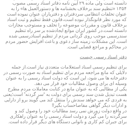
دانسته است ولی ماده ۲۹ آیین نامه دفاتر اسناد رسمی مصوب
۱۳۵۴ «تنظیم سند برخلاف بخشنامه ها و دستورالعمل ها» را به
عنوان تخلفات انتظامی سردفتران و دفتریاران عنوان نموده است
که مورد نظر قانونگذار نبوده است،قانون فقط تنظیم و ثبت اسناد
برخلاف قانون و مقررات موضوعه را تخلف و مستوجب مجازات
دانسته است.در کشور ایران موانع ایجادشده بر سر راه تنظیم
سندرسمی موجب روی گردانی مردم از تنظیم اسنادرسمی شده
است. این مشکلات زمینه ساز دعوی و باعث افزایش حضور مردم
در محاکم و مراجع قضایی است.
دفتر اسناد رسمی چیست
برای تنظیم رسمی اسناد استعلامات متعددی نیاز است.از جمله
دلایلی که مانع مراجعه مردم برای تنظیم اسناد به صورت رسمی در
دفترخانه ها می شود، این است که دولت اسناد رسمی را به عنوان
وسیله ای برای وصول مطالبات خود قرار می دهد.
یکی از مطالبی که به عنوان مانع در کتابت معاملات مردم مطرح
هست تبدیل شدن سند رسمی برای دولت به “سر گردنه” است؛یعنی
به فردی که می خواهد سندش را منتقل کند می گویند برو از دارایی
و ادارات دیگر گواهی مفاصاحساب بگیر!!
در واقع دولت زورش نمی رسد مطالبات خود را وصول کند و
سرگردنه را می گیرد و دولت اسناد رسمی را به عنوان راهکاری
برای جبران کم کاری و ناتوانی دستگاه های دیگر قرار داده است.