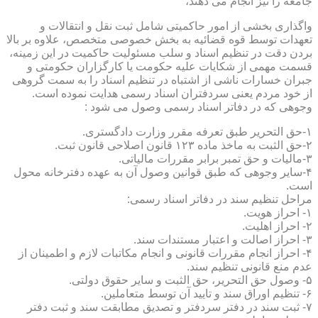
جامعه را نیز انجام می دهند،
واگذاری بخشی از امور حاکمیتی شامل ثبت نقل و انتقالات و
تعهدات توسط قوه قضائیه به بخش خصوصی متخصص، علاوه بر بالا
بردن دقت در تنظیم اسناد و سلب مسئولیت حاکمیت در این زمینه،
قسمت مهمی از شکایات علیه حکومت یا کارگزاران حکومتی و
جبران خسارات ناشی از اشتباه در تنظیم اسناد را به سمت گروهی
از خود مردم یعنی سردفتران اسناد رسمی هدایت نموده است.
وجوهی که در دفاتر اسناد رسمی وصول می شود :
۱-حق التحریر طبق تعرفه مقرر وزارت دادگستری.
۲-حق الثبت به ماخذ ماده ۱۲۳ قانون اصلاحی قانون ثبت.
۳-مالیات و حق تمبر برابر مقررات مالیاتی.
۴-سایر وجوهی که طبق قوانین وصول آن به عهده دفترخانه محول
است.
مراحل تنظیم سند در دفاتر اسناد رسمی:
۱- احراز هویت.
۲- احراز اهلیت.
۳- احراز اصالت و اعتبار مستندات سند.
۴- احراز انجام مقررات قانونی و انجام مکاتبات لازم و اطمینان از
عدم منع قانونی تنظیم سند.
۵- وصول حق التحریر، حق الثبت و سایر حقوق دولتی.
۶- تنظیم اوراق سند و تایید آن توسط متعاملین.
۷- ثبت سند در دفتر سردفتر و تصدیق مطابقت سند و ثبت دفتر