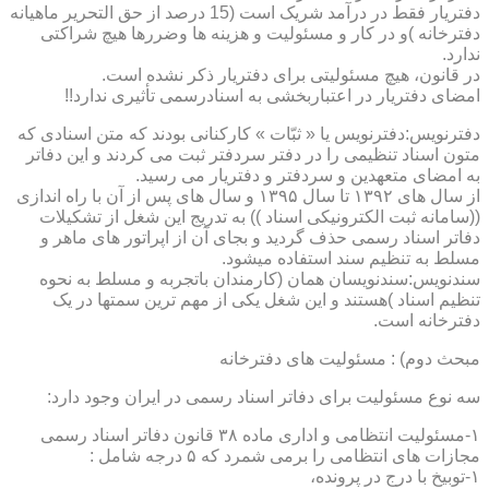
دفتریار فقط در درآمد شریک است (15 درصد از حق التحریر ماهیانه
دفترخانه )و در کار و مسئولیت و هزینه ها وضررها هیچ شراکتی
ندارد.
در قانون، هیچ مسئولیتی برای دفتریار ذکر نشده است.
امضای دفتریار در اعتباربخشی به اسنادرسمی تأثیری ندارد!!
دفترنویس:دفترنویس یا « ثبّات » کارکنانی بودند که متن اسنادی که
متون اسناد تنظیمی را در دفتر سردفتر ثبت می کردند و این دفاتر
به امضای متعهدین و سردفتر و دفتریار می رسید.
از سال های ۱۳۹۲ تا سال ۱۳۹۵ و سال های پس از آن با راه اندازی
((سامانه ثبت الکترونیکی اسناد )) به تدریج این شغل از تشکیلات
دفاتر اسناد رسمی حذف گردید و بجای آن از اپراتور های ماهر و
مسلط به تنظیم سند استفاده میشود.
سندنویس:سندنویسان همان (کارمندان باتجربه و مسلط به نحوه
تنظیم اسناد )هستند و این شغل یکی از مهم ترین سمتها در یک
دفترخانه است.
مبحث دوم) : مسئولیت های دفترخانه
سه نوع مسئولیت برای دفاتر اسناد رسمی در ایران وجود دارد:
۱-مسئولیت انتظامی و اداری ماده ۳۸ قانون دفاتر اسناد رسمی
مجازات های انتظامی را برمی شمرد که ۵ درجه شامل :
۱-توبیخ با درج در پرونده،