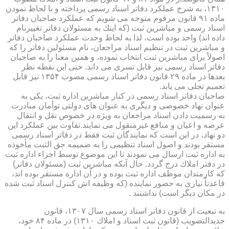
۱۳۱۰، به شرح عملكرد دفاتر اسناد رسمی پرداخته و با لحاظ نمودن
ماده ۹۱ قانون مرقوم متوجه می شویم كه عملكرد صاحبان دفاتر
اسناد رسمی و مباشرین ثبت (كه اینك به مسئولان دفاتر تغییرنام
داده اند) واحد بوده است، لذا به لحاظ وحدت عملكرد صاحبان دفاتر
و مباشرین ثبت در تنظیم اسناد مراجعان، نام مسئولین دفاتر را كه
اصولاً برای مباشرین ثبت انتخاب نموده، و همین معنا را به صاحبان
دفاتر اسناد رسمی نیز قابل تسری می داند. حتی این نقطه نظر
بعدها در ماده ۲۹ قانون دفاتر اسناد رسمی مصوب ۱۳۵۴ نیز قابل
تعمیم تجلی می یابد.
صاحبان دفاتر اسناد رسمی در كنار مباشرین اداره ثبت، یكی به
عنوان نهاد خصوصی و دیگری به عنوان های دولتی توأمان مبادرت
به رسمیت دادن اسناد مراجعان به ویژه در خصوص نقل و انتقال
عرصه و اعیان و منافع غیرمنقول می نمایند.تفاوت بین عملكرد این
دو نهاد، در این است كه نمایندگان ثبت فقط در دفاتر اسناد رسمی
مستقر بودند و اصول اسناد تنظیمی را به ضمیمه حق الثبت مأخوذه
به اداره ثبت ارسال می نمودند تا این موضوع توسط اجزاء اداره ثبت
در دفتر املاك درج گردد. حال آنكه مباشرین ثبت (مسئولان دفاتر)
كه كارمندان موظف اداره ثبت بوده و در آن اداره مستقر بوده اند،
قاعدتاً نیازی به حضور نماینده (كه وظیفه اش كنترل اسناد ثبت شده
در مكان دیگر است) نداشتند .
به تبعیت از قانون دفاتر اسناد رسمی سال ۱۳۰۷، قانون
جدیدالتصویب (قانون ثبت اسناد و املاك ۱۳۱۰) در ماده ۸۴ خود،