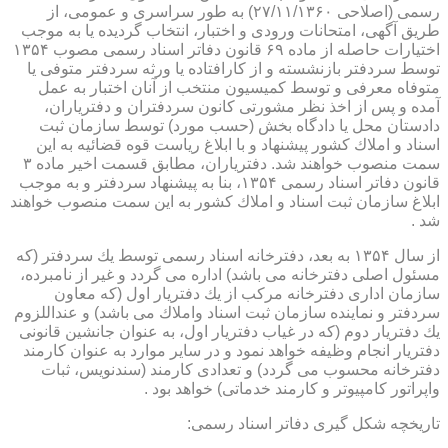
رسمی (اصلاحی ۲۷/۱۱/۱۳۶۰) به طور سراسری و عمومی، از
طریق آگهی، امتحانات ورودی و اختبار، انتخاب گردیده یا به موجب
اختیارات حاصله از ماده ۶۹ قانون دفاتر اسناد رسمی مصوب ۱۳۵۴
توسط سردفتر بازنشسته و از كارافتاده یا ورثه سردفتر متوفی یا
متوفاه معرفی و توسط كمیسیون منتخب از آنان اختبار به عمل
آمده و پس از اخذ نظر مشورتی كانون سردفتران و دفتریاران،
دادستان محل یا دادگاه بخش (حسب مورد) توسط سازمان ثبت
اسناد و املاك كشور پیشنهاد و با ابلاغ ریاست قوه قضائیه به این
سمت منصوب خواهند شد. دفتریاران، مطابق قسمت اخیر ماده ۳
قانون دفاتر اسناد رسمی ۱۳۵۴، بنا به پیشنهاد سردفتر و به موجب
ابلاغ سازمان ثبت اسناد و املاك كشور به این سمت منصوب خواهند
شد .
از سال ۱۳۵۴ به بعد، دفترخانه اسناد رسمی توسط یك سردفتر (كه
مسئول اصلی دفترخانه می باشد) اداره می گردد و غیر از نامبرده،
سازمان اداری دفترخانه مركب از یك دفتریار اول (كه معاون
سردفتر و نماینده سازمان ثبت اسناد واملاك می باشد) و عنداللزوم
یك دفتریار دوم (كه در غیاب دفتریار اول، به عنوان جانشین قانونی
دفتریار انجام وظیفه خواهد نمود و در سایر موارد به عنوان كارمند
دفترخانه محسوب می گردد) و تعدادی كارمند (سندنویس، ثبات
واپراتور كامپیوتر و كارمند خدماتی) خواهد بود .
تاریخچه شكل گیری دفاتر اسناد رسمی: