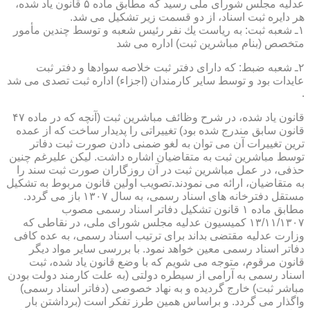
عدلیه مجلس شورای ملی رسید كه مطابق ماده ۵ قانون یاد شده،
هر دایره ثبت اسناد، از دو قسمت زیر تشكیل می شد.
۱ـ شعبه ثبت: به ریاست یك نفر رئیس شعبه و توسط چندین مأمور
متخصص (بنام مباشرین ثبت) اداره می شد
۲ـ شعبه ضبط: كه دارای دفتر ثبت خلاصه سوادها و دفتر ثبت
عایدات بود و توسط سایر كارمندان (اجزاء) اداره ثبت تصدی می شد
.
قانون یاد شده، در شرح وظائف مباشرین ثبت (آنچه كه در ماده ۴۷
قانون سابق مندرج شده بود) تغییراتی را پدیدار ساخت كه از عمده
ترین تغییرات آن می توان به لغو ضمنی دادن صورت ثبت دفاتر
توسط مباشرین ثبت به متقاضیان اشاره داشت. لیكن علیرغم چنین
حذفی، در عمل مباشرین ثبت در آن روزگاران صورت ثبت سند را
به متقاضیان، ارائه می نمودند.تصویب اولین قانون مربوط به تشكیل
مستقل دفترخانه های اسناد رسمی، به سال ۱۳۰۷ باز می گردد.
مطابق ماده ۱ قانون تشكیل دفاتر اسناد رسمی مصوب
۱۳/۱۱/۱۳۰۷ كمیسیون عدلیه مجلس شورای ملی، در نقاطی كه
وزارت عدلیه مقتضی بداند برای ترتیب اسناد رسمی، به عده كافی
دفاتر اسناد رسمی معین خواهد نمود. با بررسی سایر مواد دیگر
قانون مرقوم، متوجه می شویم كه با وضع قانون یاد شده، ثبت
اسناد رسمی به آرامی از سیطره دولتی (به علت كارمند دولت بودن
مباشر ثبت) خارج گردیده و به نهاد خصوصی (دفاتر اسناد رسمی)
واگذار می گردد. و براساس همین طرز تفكر است (برداشتن بار