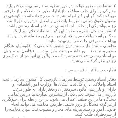
۲- تخلفات به ضرر دولت: در حین تنظیم سند رسمی، سردفتر باید
مدارکی را برای جلب موافقت از ادارات ذیربط استعلام و از طرفین
دریافت کند اگر این کار انجام نشود، تخلف رخ داده است. کوتاهی در
وصول حقوق دولتی نظیر مالیات نقل و انتقال خودرو و حق الثبت
نیز میتواند یکی از تخلفـــات احتمالی در دفاتر اسناد رسمی باشد.
۳- مفاسد مخل نظم معاملات: این گونه تخلفات علاوه بر اینکه
ممکــن است باعث ورود خسارت به طرفین معامله شود میتواند
بهداشت حقوقی جامعه را نیز تهدید نماید.
تخلفاتی مانند تنظیم سند بدون حضور اشخاصی که قانوناً باید هنگام
تنظیم سند حضــــور داشته باشند، طبق ماده ۱۰۰ قانون ثبت، جعل
در اسناد رسمی شناخته میشود که معمولاً برای آنها مجـازات کیفری
نیز در نظر گرفته می شود.
نظارت بر دفاتر اسناد رسمی:
دفاتر اسناد رسمی توسط سازمان بازرسی کل کشور، سازمان ثبت
اسناد واملاک، اداره کل ثبت استان ها، وزارت امور اقتصادی و
دارایی و بازرسی کانون سردفتران و دفتر یاران به طور مرتب
بازرسی می شوند. یعنی یکی از بیشترین نظارت ها در بین تمامی
دستگاه ها بر این صنف اعمال می شود. در این رابطه برای جلوگیری
از هرگونه مشکل و بروز تخلف، طرفین معامله می توانند انجام
قانونی امور و رسید هزینه های مجاز و مصوب ثبت مورد معامله را
از سردفتران طلب کنند.