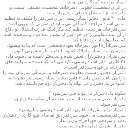
اسناد مراجعه کنندگان می نماید.
در ایران شخصیت حقوقی دفترخانه، شخصیت مستقلی نیست و
دفترخانه از استقلال حقوقی برخوردار نیست.
ماده ۳۰ قانون دفاتر اسناد رسمی ایران سردفتر را مکلف به تنظیم
تمامی اسناد مراجعه کنندگان می نماید در صورتی که بدیهی است
سردفتر نباید هر سندی تنظیم کند مگر اینکه قدرت استدلال و دفاع
از آن سند تنظیمی را در خود قبل از تنظیم سند دیده و سنجیده باشد
که بعداً بتواند از خود دفاع کند.
سردفتر:اداره امور دفترخانه بعهده شخصی است که بنا به پیشنهاد
سازمان ثبت اسناد و املاک کشور با جلب نظر مشورتی کانون
سردفتران و دفتریاران تعیین شده و سردفتر نامیده می شود. ماده
۲۱ قانون دفاتر اسناد رسمی تأکید می کند که همه «مسئولیت های
دفترخانه بر عهده سردفتر است».
دفتریار :دفتریار سمت معاونت دفترخانه و نمایندگی سازمان ثبت را
دارا می باشد.طبق ماده ۳ قانون دفاتر اسناد رسمی هر دفترخانه
علاوه بر یک دفتریار می تواند یک دفتریار دوم هم داشته باشد.
چگونه یک دفتریار می تواند سردفتر شود ؟
دفتریار اصیل میتواند بعد از سه یا هفت سال سابقه دفتریاری،
سردفتر شوند.
دفتریار برابر مقررات قانون دفاتر اسناد رسمی و با پیشنهاد
سردفترمنصوب می شود. سردفتر حق تقاضای هیچ کاری از دفتریار
ندارد و سردفتر حق اخراج وی را ندارد.
دفتریار، شریک درآمد دفترخانه است.