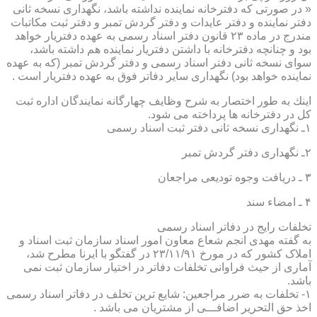
« در صورتی كه دفترخانه نماینده نداشته باشد، نگهداری نسخه ثانی
دفتر نماینده و دفتر عایدات و دفتر گردش تمبر و دفتر ثبت مكاتبات
مندرج در ماده ۲۳ قانون دفتر اسناد رسمی به عهده دفتریار خواهد
بود و چنانچه دفترخانه با داشتن دفتریار نماینده هم داشته باشد،
سوای نسخه ثانی دفتر اسناد رسمی و دفتر گردش تمبر (كه به عهده
نماینده خواهد بود) نگهداری سایر دفاتر فوق به عهده دفتریار است .
اینك به طور اختصار به شرح وظایف چهارگانه نمایندگان اداره ثبت
كل در دفترخانه ها پرداخته می شود.
۱ـ نگهداری نسخه ثانی دفتر ثبت اسناد رسمی
۲ـ نگهداری دفتر گردش تمبر
۳ ـ دریافت وجوه تودیعی مراجعان
۴ ـ امضاء سند
تخلفات رایج در دفاتر اسناد رسمی
به گفته مهدی انجم شعاع معاون امور اسناد سازمان ثبت اسناد و
املاک کشور که در مورخ ۲۳/۱۱/۹۱ در گفتگو با ایرنا مطرح شد،
آماری از حیث فراوانی تخلفات دفاتر در اختیار سازمان ثبت نمی
باشد.
۱- تخلفات به ضرر مراجعین: شایع ترین تخلف در دفاتر اسناد رسمی
اخذ حق التحریر اضافـــی از مشتریان می باشد .