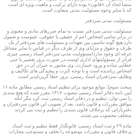
منشأ ایجاد آن «قانون» بوده دارای ترکیب و ماهیت ویژه ای است
که با سایر وجوه مسئولیت مدنی متفاوت است.
مسئولیت مدنی سردفتر
مسئولیت مدنی سردفتر نسبت به تمام ضررهای مادی و معنوی و
در برابر تمامی اشخاص اعم از حقیقی یا حقوقی، عمومیت و شمول
دارد.هیچ گونه تناسبی بین تعهدات و مسئولیت های سردفتر از یک
طرف و حقوق و مزایای وی از طرف دیگر در قیاس با سایر مشاغل
حرفه ای وجود ندارد!مسؤولیت مدنی سردفتر اسناد رسمی چیزی
فراتر از مسؤولیتهای اداری اوست.در صورت بروز تقصیر یا حتی
خطایی ساده و ورود خسارت، وی مجبور به جبران آن در حق
اشخاص زیاندیده است و با توجه کثرت و پیچیدگی های تکالیف و
وظایف سردفتران اسناد رسمی، بروز خطا گریزناپذیر است.
مبحث سوم): موانع موجود برای تنظیم اسناد رسمی مطابق ماده ۱۶
آیین نامه دفاتر اسناد رسمی مصوب ۱۳۱۷ مقرر شده که هیچ سندی
را نمی توان، تنظیم و در دفاتر اسناد رسمی ثبت کرد مگر آنکه
موافق مقررات و قانون باشد، بعد از تصویب این قانون سردفتران و
دفتریارانی که برخلاف قانون سندی را تنظیم و ثبت می کردند
متخلف محسوب می شدند.
ماده ۲۹ و ثبت اسناد رسمی: قانونگذار فقط تنظیم و ثبت اسناد
برخلاف قانون و مقررات موضوعه را تخلف و مستوجب مجازات