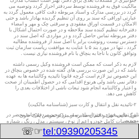
جلوگیری از مشکلات بعدی برای دفتر، بهتر است انتساب مدارک
مالکیت فوق به فروشنده توسط سردفتر احراز گردد وتوصیه می
گردد در بررسی مدارک و اسناد مربوطه دقت کافی معمول گردد به
عبارتی اوراقی که سند بر روی آن تنظیم گردیده بهادار باشد و حتی
الامکان در قسمت اوراق مفقودی و سرقتی چک و مهر و امضاء
دفترخانه تنظیم کننده سند ملاحظه و در صورت احتمال اشکال با
دفتر مربوطه تماس حاصل گردد و در مواردی که اصل سند در
دسترس نیست رونوشت برابر با اصل سند از فروشنده مطالبه
گردد ، تنها در مورد بند ۵ با عنایت به موافقت ریاست سازمان ثبت
وتوافق کانون با ناجا به بنچاق با نام فروشنده نیازی نیست .
لازم به ذکر است که ممکن است فروشنده وکیل رسمی داشته
باشد که در این صورت بررسی های گفته شده در خصوص بنچاق در
این خصوص نیز لازم است گرچه قانونا تائیدیه وکالتنامه ها به عهده
دفاتر نمی باشد ولی هرنوع اقدامی که در حصول اطمینان از صحت
و اعتبار وکالتنامه انجام شود تبعات ناشی از اختلافات بعدی را
کاهش می دهد.
۲-تائیدیه نقل و انتقال و کارت سبز (شناسنامه مالکیت)
تلفن تماس فوری
دفتر اسناد رسمی در مجیدیه, دفترخانه,محضر در
برگ تائیدیه نقل و انتقال صادره از مراکز تعویض پلاک حاوی
مجیدیه
مشخصات کامل خودرو اعم از نوع ، سیستم ، مدل ، رنگ ، شماره
موتور و شاسی ، تیپ و بخصوس شماره شناسه خودرو ( VIN ) در
☞☏
tel:09390205345
صدر صفحه و مشخصات فروشنده و خریدار اعم از مشخصات
سجلی و شماره ملی و کدپستی و آدرس و شماره انتظامی