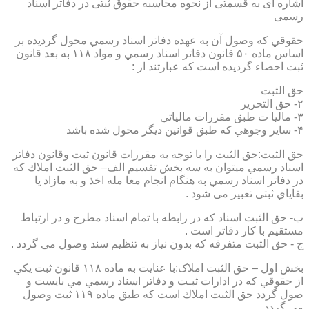
اشاره ای به قسمتی از نحوه محاسبه حقوق ثبتی در دفاتر اسناد
رسمی
حقوقي كه وصول آن به عهده دفاتر اسناد رسمي محول گرديده بر
اساس ماده ۵۰ قانون دفاتر اسناد رسمي و مواد ۱۱۸ به بعد قانون
ثبت احصاء گرديده است كه عبارتند از :
حق الثبت
۲- حق التحرير
۳- ماليا ت طبق مقررات مالياتي
۴- ساير وجوهي كه طبق قوانين ديگر محول شده باشد
حق الثبت:حق الثبت را با توجه به مقررات قانون ثبت وقانون دفاتر
اسناد رسمي ميتوان به سه بخش تقسيم الف– حق الثبت املاك كه
در دفاتر اسناد رسمي به هنگام انجام معا مله اخذ و به مازاد يا
بقاياي ثبتی تعبیر می شود .
ب- حق الثبت اسناد كه در رابطه با تمام اسناد مطرح و در ارتباط
مستقيم با كار دفاتر است .
ج - حق الثبت متفرقه كه بدون نياز به تنظیم سند وصول می گردد .
بخش اول – حق الثبت املاک:با عنايت به ماده ۱۱۸ قانون ثبت يكي
از حقوقي كه در ادارات ثبـت و دفاتر اسناد رسمي مي بايست و
صول گردد حق الثبت املاك است كه طبق ماده ۱۱۹ ثبت وصول
مي گردد.