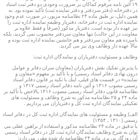
۱۹ آئین نامه مرقوم كماكان بر ضرورت وجودی دو دفتر ثبت اسناد
در دفترخانه (دفتر سردفتر و دفتر نماینده ثبت) تأكید نموده بود. به
همین دلیل، بر طبق ماده ۲۴ نظامنامه مزبور، در صورت عدم وجود
نماینده اداره ثبت در دفترخانه، دفتریار وظیفه نماینده اداره ثبت را
نیز عهده دار بوده است. دفتریار مذكور (صرفاً و فقط علاوه بر
معاونت در این حالت) تنها معاون سردفتر محسوب نمی گردید، بلكه
نامبرده هم معاون سردفتر و هم جانشین نماینده اداره ثبت بوده و
مآلاً عهده دار وظائف وی نیز می گردید.
وظایف و مسئولیت دفتریاران و نمایندگان اداره ثبت:
با پذیرش تفكیك نقش دفتریاران (معاونان سران دفاتر و عوامل
درون نهادی دفاتر اسناد رسمی) و با تأكید بر مفهوم «معاون و
نماینده» در قسمت های قبلی، اینك با تكیه بر قانون دفاتر اسناد
رسمی مصوب ۱۳۱۶ و آئین نامه دفاتر اسناد رسمی ۱۳۱۷ و
نظامنامه قانون دفاتر اسناد رسمی مصوب ۱۳۱۶ بالاخص با تأكید بر
ماده ۲۴ و ۲۵ نظامنامه مذكور به شرح وظائف و مسئولیت های
تفكیكی نمایندگان اداره ثبت كل و دفتریاران می پردازیم .
الف) وظیفه و مسئولیت های نمایندگان اداره ثبت كل در دفاتر اسناد
رسمی (۱۳۱۰ ـ ۱۳۵۴)
با تدقیق در ماده ۲۴ نظامنامه مذكور و استفاده از براهین عقلی می
توان به شرح وظایف نمایندگان اداره ثبت كل در دفاتر اسناد رسمی
آن روزگار پی برد. ماده ۲۴ نظامنامه یاد شده مقرر می دارد: