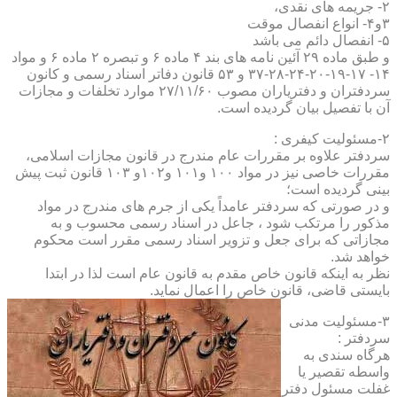
۲- جریمه های نقدی،
۳و۴- انواع انفصال موقت
۵- انفصال دائم می باشد
و طبق ماده ۲۹ آئین نامه های بند ۴ ماده ۶ و تبصره ۲ ماده ۶ و مواد
۱۴- ۱۷-۱۹-۲۰-۲۴-۲۸-۳۷ و ۵۳ قانون دفاتر اسناد رسمی و کانون
سردفتران و دفتریاران مصوب ۲۷/۱۱/۶۰ موارد تخلفات و مجازات
آن با تفصیل بیان گردیده است.
۲-مسئولیت کیفری :
سردفتر علاوه بر مقررات عام مندرج در قانون مجازات اسلامی،
مقررات خاصی نیز در مواد ۱۰۰ و۱۰۱ و۱۰۲و ۱۰۳ قانون ثبت پیش
بینی گردیده است؛
و در صورتی که سردفتر عامداً یکی از جرم های مندرج در مواد
مذکور را مرتکب شود ، جاعل در اسناد رسمی محسوب و به
مجازاتی که برای جعل و تزویر اسناد رسمی مقرر است محکوم
خواهد شد.
نظر به اینکه قانون خاص مقدم به قانون عام است لذا در ابتدا
بایستی قاضی، قانون خاص را اعمال نماید.
۳-مسئولیت مدنی
سردفتر :
هرگاه سندی به
واسطه تقصیر یا
غفلت مسئول دفتر