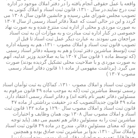
واقعه یا عمل حقوقی انجام یافته را در دفتر املاك موجود در اداره
ثبت درج نمایند.در سال ۱۳۱۰، قانون ثبت اسناد و املاك كنونی به
تصویب مجلس شورای ملی رسیده و جانشین قانون سال ۱۳۰۸ می
گردد و این در حالی است كه عملاً دفاتر اسناد رسمی از سال ۱۳۰۷
به صورت موردی و محلی از اداره ثبت منتزع شده و به صورت نهاد
خصوصی در كنار اداره ثبت مبادرت و به موازات آن به ثبت اسناد
مراجعان می نمودند. به عبارت دیگر عمل ثبت اسناد تا قبل از
تصویب قانون ثبت اسناد و املاك مصوب ۱۳۱۰، هم به وسیله اداره
ثبت (توسط مباشرین دفتر ثبت) و هم به وسیله دفاتر اسناد رسمی
(كه توسط ماده ۱ قانون سال ۱۳۰۷ بنا به صلاحدید وزیر عدلیه، آنهم
به صورت موردی و با صلاحیت محلی تشكیل گردیده بودند) صورت
می گیرد. (برداشت مفهومی از ماده ۱۱ قانون دفاتر اسناد رسمی
مصوب ۱۳۰۷ )
قانون ثبت اسناد و املاك مصوب ۱۳۱۰، كماكان به ثبت توأمان اسناد
رسمی توسط مباشرین ثبت (كه به موجب ماده ۴۹ قانون مرقوم به
مسئولین دفاتر تغییر نام یافته اند) و دفاتر اسناد رسمی اعتقاد دارد.
ماده ۴۹ قانون جدیدالتصویب كه در حقیقت برداشتی از ماده ۴۷
قانون ثبت اسناد و املاك مصوب سال ۱۲۹۰ و ماده ۱۴۲ قانون ثبت
اسناد و املاك مصوب سال ۱۳۰۸ بود، همان وظایف و اختیارات
مباشرین ثبت را به مسئولین دفاتر هم تعمیم می دهد. (باید توجه
نمود كه معنای مسئولین دفاتر، مندرج در ماده ۴۹ قانون ثبت اسناد
واملاك سال ۱۳۱۰، بدواً بر مباشرین ثبت صادق بوده و همچنین
بعدها قابل تعمیم به صاحبان دفاتر اسناد رسمی بوده است) زیرا