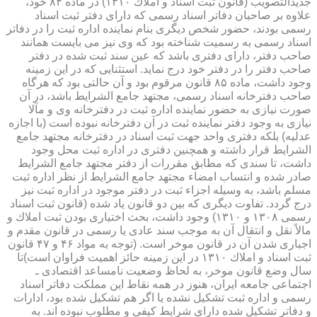
جدیدالتصویب (قانون ثبت اسناد و املاك ۱۳۱۰) در ماده ۸۴ خود،
علاوه بر صاحبان دفاتر اسناد رسمی كه دارای دفتر ثبت اسناد
رسمی بودند، حضور شخص دیگری بنام نماینده اداره ثبت را در دفاتر
اسناد رسمی به رسمیت شناخته بود كه وی نیز می بایست همانند
صاحب دفتر، دارای دفتری باشد كه عین سند ثبت شده در دفتر
صاحب دفتر را در دفتر خود درج نماید. استثنایی كه در این زمینه
وجود داشت، ماده ۸۵ قانون مرقوم بود و آن حالتی بود كه هرگاه
صاحب دفترخانه اسناد رسمی، مجتهد جامع الشرایط باشد، در آن
صورت نیازی به حضور نماینده اداره ثبت در دفترخانه وی و مآلا
نیازی به وجود دفتر نماینده ثبت در آن دفترخانه نبوده است (با اجازه
عدلیه) بلكه دفتری واحد جهت ثبت اسناد در دفترخانه مجتهد جامع
الشرایط قرار داشته و همچنین دفتری در اداره ثبت محل وجود
داشت، تا سندی كه مطابق مقررات از دفتر مجتهد جامع الشرایط
صادر شده و انتساب امضاء مجتهد جامع الشرایط از نظر اداره ثبت
مسلم باشد، به وسیله اجزاء ثبت در دفتر موجود در اداره ثبت نیز
درج گردد. تفاوت دیگری كه بین دو قانون یاد شده (قانون ثبت اسناد
رسمی ۱۳۰۸ و ۱۳۱۰) وجود داشت، بحث اختیاری بودن ثبت املاك و
مالاً نقل و انتقال آن به موجب سند عادی یا رسمی در قانون مقدم و
اجباری شدن آن در قانون موخر است. (توجه به مواد ۴۶ و ۴۷ قانون
ثبت اسناد و املاك ۱۳۱۰ در این زمینه حائز اهمیت فراوان است)تا
سال وضع قانون موخر، به لحاظ وضعیت نامساعد اقتصادی ـ
اجتماعی جامعه ایران، هنوز در همه نقاط این مملكت دفاتر اسناد
رسمی و اداره ثبت تشكیل نشده یا اگر هم تشكیل شده بود، ادارات
و دفاتر تشكیل شده دارای شرایط كیفی و مطلوب نبوده اند. به