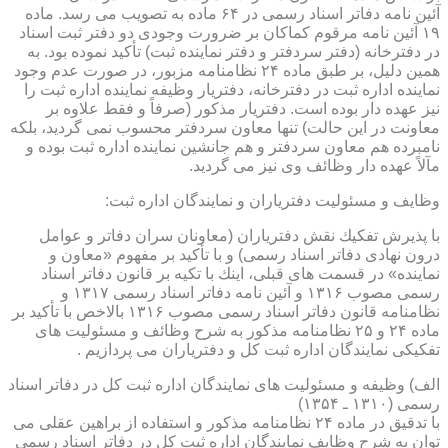
آئین نامه دفاتر اسناد رسمی در ۶۴ ماده به تصویب می رسد. ماده
۱۹ آئین نامه مرقوم كماكان بر ضرورت وجودی دو دفتر ثبت اسناد
در دفترخانه (دفتر سردفتر و دفتر نماینده ثبت) تأكید نموده بود. به
همین دلیل، بر طبق ماده ۲۴ نظامنامه مزبور، در صورت عدم وجود
نماینده اداره ثبت در دفترخانه، دفتریار وظیفه نماینده اداره ثبت را
نیز عهده دار بوده است. دفتریار مذكور (صرفاً و فقط علاوه بر
معاونت در این حالت) تنها معاون سردفتر محسوب نمی گردید، بلكه
نامبرده هم معاون سردفتر و هم جانشین نماینده اداره ثبت بوده و
مآلاً عهده دار وظائف وی نیز می گردید.
وظایف و مسئولیت دفتریاران و نمایندگان اداره ثبت:
با پذیرش تفكیك نقش دفتریاران (معاونان سران دفاتر و عوامل
درون نهادی دفاتر اسناد رسمی) و با تأكید بر مفهوم «معاون و
نماینده» در قسمت های قبلی، اینك با تكیه بر قانون دفاتر اسناد
رسمی مصوب ۱۳۱۶ و آئین نامه دفاتر اسناد رسمی ۱۳۱۷ و
نظامنامه قانون دفاتر اسناد رسمی مصوب ۱۳۱۶ بالاخص با تأكید بر
ماده ۲۴ و ۲۵ نظامنامه مذكور به شرح وظائف و مسئولیت های
تفكیكی نمایندگان اداره ثبت كل و دفتریاران می پردازیم .
الف) وظیفه و مسئولیت های نمایندگان اداره ثبت كل در دفاتر اسناد
رسمی (۱۳۱۰ ـ ۱۳۵۴)
با تدقیق در ماده ۲۴ نظامنامه مذكور و استفاده از براهین عقلی می
توان به شرح وظایف نمایندگان اداره ثبت كل در دفاتر اسناد رسمی