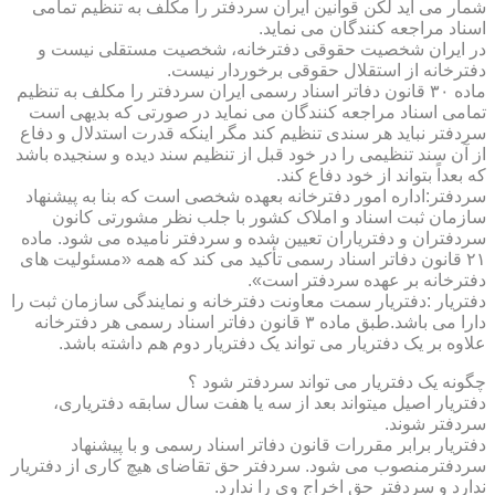
شمار می آید لکن قوانین ایران سردفتر را مکلف به تنظیم تمامی
اسناد مراجعه کنندگان می نماید.
در ایران شخصیت حقوقی دفترخانه، شخصیت مستقلی نیست و
دفترخانه از استقلال حقوقی برخوردار نیست.
ماده ۳۰ قانون دفاتر اسناد رسمی ایران سردفتر را مکلف به تنظیم
تمامی اسناد مراجعه کنندگان می نماید در صورتی که بدیهی است
سردفتر نباید هر سندی تنظیم کند مگر اینکه قدرت استدلال و دفاع
از آن سند تنظیمی را در خود قبل از تنظیم سند دیده و سنجیده باشد
که بعداً بتواند از خود دفاع کند.
سردفتر:اداره امور دفترخانه بعهده شخصی است که بنا به پیشنهاد
سازمان ثبت اسناد و املاک کشور با جلب نظر مشورتی کانون
سردفتران و دفتریاران تعیین شده و سردفتر نامیده می شود. ماده
۲۱ قانون دفاتر اسناد رسمی تأکید می کند که همه «مسئولیت های
دفترخانه بر عهده سردفتر است».
دفتریار :دفتریار سمت معاونت دفترخانه و نمایندگی سازمان ثبت را
دارا می باشد.طبق ماده ۳ قانون دفاتر اسناد رسمی هر دفترخانه
علاوه بر یک دفتریار می تواند یک دفتریار دوم هم داشته باشد.
چگونه یک دفتریار می تواند سردفتر شود ؟
دفتریار اصیل میتواند بعد از سه یا هفت سال سابقه دفتریاری،
سردفتر شوند.
دفتریار برابر مقررات قانون دفاتر اسناد رسمی و با پیشنهاد
سردفترمنصوب می شود. سردفتر حق تقاضای هیچ کاری از دفتریار
ندارد و سردفتر حق اخراج وی را ندارد.