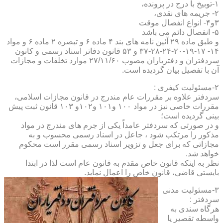
۱-توبیخ با درج در پرونده،
۲- جریمه های نقدی،
۳و۴- انواع انفصال موقت
۵- انفصال دائم می باشد
و طبق ماده ۲۹ آئین نامه های بند ۴ ماده ۶ و تبصره ۲ ماده ۶ و مواد
۱۴- ۱۷-۱۹-۲۰-۲۴-۲۸-۳۷ و ۵۳ قانون دفاتر اسناد رسمی و کانون
سردفتران و دفتریاران مصوب ۲۷/۱۱/۶۰ موارد تخلفات و مجازات
آن با تفصیل بیان گردیده است.
۲-مسئولیت کیفری :
سردفتر علاوه بر مقررات عام مندرج در قانون مجازات اسلامی،
مقررات خاصی نیز در مواد ۱۰۰ و۱۰۱ و۱۰۲و ۱۰۳ قانون ثبت پیش
بینی گردیده است؛
و در صورتی که سردفتر عامداً یکی از جرم های مندرج در مواد
مذکور را مرتکب شود ، جاعل در اسناد رسمی محسوب و به
مجازاتی که برای جعل و تزویر اسناد رسمی مقرر است محکوم
خواهد شد.
نظر به اینکه قانون خاص مقدم به قانون عام است لذا در ابتدا
بایستی قاضی، قانون خاص را اعمال نماید.
۳-مسئولیت مدنی
سردفتر :
هرگاه سندی به
واسطه تقصیر یا