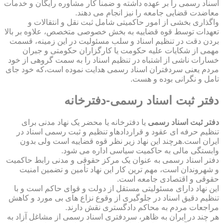
اسناد رسمی را بر عهده داشته و ضمناً کار مشاوره رایگان و خدمات
معاضدت قضایی جامعه را نیز انجام می دهند.
واگذاری بخشی از امور حاکمیتی شامل ثبت نقل و انتقالات و
تعهدات توسط قوه قضاییه به بخش خصوصی متخصص، علاوه بر بالا
بردن دقت در تنظیم اسناد و سلب مسئولیت در این زمینه، قسمت
مهمی از شکایات علیه حکومت یا کارگزاران حکومتی و جبران
خسارات ناشی از اشتباه در تنظیم اسناد را به سمت گروهی از خود
مردم یعنی سردفتران اسناد رسمی هدایت نموده است،که خود جای
تامل و نگرانی بوده و هست.
دفتر ثبت اسناد رسمی-دفترخانه
دفتر ثبت اسناد رسمی
یا دفترخانه یا محضر یک نهاد مدنی برای
تنظیم حرفه ای عقود و قراردادهاو تنظیم و ثبت رسمی اسناد در
ایران است.هرچند این نهاد زیر نظر قوه قضاییه است ولی بدون
وابستگی مالی به حاکمیت سیاسی اداره می شود.
دفتر اسناد رسمی به عنوان یک مرکز حقوقی و مدنی رابط حاکمیت
و شهروندان است، مهم ترین کار این نهاد تأمین و تضمین امنیت
حقوقی و اقتصادی جامعه است.
این نهاد دارای مسئولیتی مستقل از دولت و قوای حاکم است و با
تنظیم دقیق اسناد در جلوگیری از وقوع نزاع های بی مورد و کاهش
مراجعات مردم به محاکم دادگستری نقش دارند.
هر چند در ایران به ظاهر، سردفتری اسناد رسمی از مشاغل آزاد به