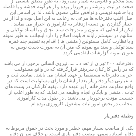
سند محکم و قانونی به شمار می رود ، به طور مطلق بایستی از
صحت در ثبت و نوشتار برخوردار بوده و از هرگونه خدشه و یا فاصله
و یا حاشیه نویسی و نواقص مثلی مصون باشد . لذا بر اساس این
اصل اغلب دفترخانه ها مرعی به رعایت به این اصل بوده و لذا از در
اختیار گذاردن این دسته ازدفاتر به کارآموزان احتراز می نمایند .
لیکن از آنجایی که متون و مندرجات سند بنچاق و یا اسناد توکیلی و
امثالهم در سیستم رایانه قابلیت اصلاح را دارد اینجانب به طور نمونه
و با نظارت کامل مسئولین ( منشی ها ) اقدام به تنظیم چند فقره
سند توکیل و سند بیع نموده که متن آن به صورت دست نویس به
عنوان نمونه گزارشات ایفادمی گردد .
دفترخانه ۲۰۰ تهران از تعداد ........ نیروی انسانی برخوردار می باشد
که در رأس کارکنان سردفتر قرارگرفته که در واقع مسئولیت
اجرایی دفترخانه مستقیماً بر عهده ایشان می باشد . نماینده ثبت و
به عبارتی دیگر دفتر یار بعد از ایشان دارای مسئولیت است که در
واقع معاونت دفترخانه را بر عهده دارد . بقیه کارکنان در پست های
ثبات ، منشی و بایگان انجام وظیفه می نمایند که به طور اغلب از
جنسیت مؤنث برخوردار می باشند . در طول مدت کارآموزی
اینجانب در بخش امور ثبات مشغول کارورزی بوده ام .
وظیفه دفتر یار
یكی از مناصب بسیار مهم، خطیر و مورد بحث در حقوق مربوط به
دفاتر اسناد رسمی، منصب دفتر یاری است. برخلاف سران دفاتر