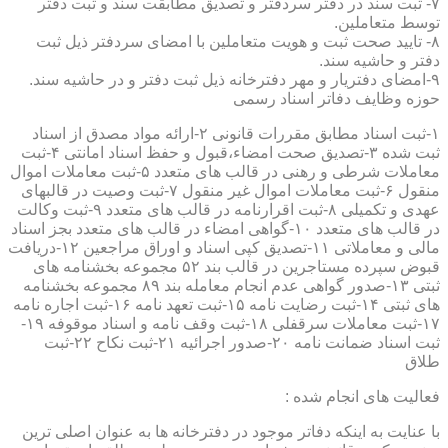
۷- ثبت سند در دفتر سردفتر و تصدیق مطابقت سند و ثبت دفتر
توسط متعاملین.
۸- تایید صحت ثبت و هویت متعاملین با امضای سردفتر ذیل ثبت
دفتر و حاشیه سند.
۹-امضای دفتریار و مهر دفترخانه ذیل ثبت دفتر و در حاشیه سند.
حوزه وظایف دفاتر اسناد رسمی
۱-ثبت اسناد مطابق مقررات قانونی ۲-ارائه مواد مصدق از اسناد
ثبت شده ۳-تصدیق صحت امضاء،قبول و حفظ اسناد امانتی ۴-ثبت
معاملات شرطی و رهنی در قالب های متعدد ۵-ثبت معاملات اموال
منقول ۶-ثبت معاملات اموال غیر منقول ۷-ثبت وصیت در قالبهای
عهدی و تکمیلی ۸-ثبت اقرارنامه در قالب های متعدد ۹-ثبت وکالت
در قالب های متعدد ۱۰-گواهی امضاء در قالب های متعدد بجز اسناد
مالی و معاملاتی ۱۱-تصدیق کپی اسناد و اوراق مراجعین ۱۲-دریافت
قبوض سپرده مستاجرین در قالب بند ۵۲ مجموعه بخشنامه های
ثبتی ۱۳-صدور گواهی عدم انجام معامله بند ۸۹ مجموعه بخشنامه
های ثبتی ۱۴-ثبت رضایت نامه ۱۵-ثبت تعهد نامه ۱۶-ثبت اجاره نامه
۱۷-ثبت معاملات سرقفلی ۱۸-ثبت وقف نامه و اسناد موقوفه ۱۹-
ثبت اسناد ضمانت نامه ۲۰-صدور اجرائیه ۲۱-ثبت نکاح ۲۲-ثبت
طلاق
فعالیت های انجام شده :
با عنایت به اینکه دفاتر موجود در دفترخانه ها به عنوان اصلی ترین