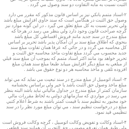
الثبت نسبت به مابه التفاوت دو سند وصول مي گردد .
۲-اسناد متمم بانكي نيز بر اساس قانون مذكور كه مقرر مي دارد
وصول حق الثبت در هنگامي است كه سند حاوي افزايش مبلغ باشد
ولي تحرير نسبت به كل مبلغ تعلق مي گيرد ، در اين گونه موارد نيز
گرچه صراحت قانون وجود دارد ولي بنظر مي رسد در هرجا كه
مبلغ مندرج در سند جديد مانند فروش اقساطي كل مبلغ باشد
بنحوي كه اطلاق مبلغ سند بر آن امكان پذير باشد تحرير بر اساس
كل محاسبه مي گردد و در جائي كه عرفا همان تفاوت مبلغ سند
جديد محسوب مي گردد مبلغ تفاوت ماخذ محاسبه حق الثبت و
تحرير خواهد بود مانند اكثر اسناد متمم كه بموجب آن مبلغ سند قبلي
از مبلغي به مبلغ ديگر افزايش مييابد طبعا مبلغ سند همان مبلغ
افزوده تلقی و مأخذ محاسبه هر دو نوع حقوق می باشد .
۳- اسناد اتومبيل از مبلغ مندرج در سند تبعيت مي نمايد كه مي تواند
مبلغ ماخذ وصول حق الثبت باشد يا خير ولي براساس بخشنامه
سازمان كمتر از مبلغ مندرج در جداول مالياتي نبايد باشد البته بنظر
مي رسد در مواردي كه سازمانهاي دولتي به لحاظ مقررات مالي
خود مجبور به تنظيم سند با قيمت كمتر باشند به شرط اعلام كتبي
مبلغ در درخواست تنظيم سند ، مي توان مبلغ مورد نظر را در سند
تنظيمي قيد نمود.
۴-اسناد وكالت و تفويض وكالت اتومبيل ، گرچه وكالت فروش است
ولي طبق همان تعرفه مصوب ، حق التحرير آن همانند سند قطعي