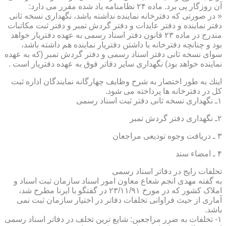
آن روزگار پی برد. ماده ۲۴ نظامنامه یاد شده مقرر می دارد:
« در صورتی كه دفترخانه نماینده نداشته باشد، نگهداری نسخه ثانی
دفتر نماینده و دفتر عایدات و دفتر گردش تمبر و دفتر ثبت مكاتبات
مندرج در ماده ۲۳ قانون دفتر اسناد رسمی به عهده دفتریار خواهد
بود و چنانچه دفترخانه با داشتن دفتریار نماینده هم داشته باشد،
سوای نسخه ثانی دفتر اسناد رسمی و دفتر گردش تمبر (كه به عهده
نماینده خواهد بود) نگهداری سایر دفاتر فوق به عهده دفتریار است .
اینك به طور اختصار به شرح وظایف چهارگانه نمایندگان اداره ثبت
كل در دفترخانه ها پرداخته می شود.
۱ـ نگهداری نسخه ثانی دفتر ثبت اسناد رسمی
۲ـ نگهداری دفتر گردش تمبر
۳ ـ دریافت وجوه تودیعی مراجعان
۴ ـ امضاء سند
تخلفات رایج در دفاتر اسناد رسمی
به گفته مهدی انجم شعاع معاون امور اسناد سازمان ثبت اسناد و
املاک کشور که در مورخ ۲۳/۱۱/۹۱ در گفتگو با ایرنا مطرح شد،
آماری از حیث فراوانی تخلفات دفاتر در اختیار سازمان ثبت نمی
باشد.
۱- تخلفات به ضرر مراجعین: شایع ترین تخلف در دفاتر اسناد رسمی