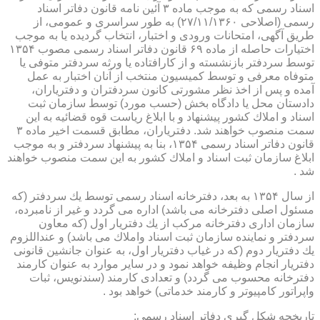
اسناد رسمی كه به موجب ماده ۳ آئین نامه قانون دفاتر اسناد
رسمی (اصلاحی ۲۷/۱۱/۱۳۶۰) به طور سراسری و عمومی، از
طریق آگهی، امتحانات ورودی و اختبار، انتخاب گردیده یا به موجب
اختیارات حاصله از ماده ۶۹ قانون دفاتر اسناد رسمی مصوب ۱۳۵۴
توسط سردفتر بازنشسته و از كارافتاده یا ورثه سردفتر متوفی یا
متوفاه معرفی و توسط كمیسیون منتخب از آنان اختبار به عمل
آمده و پس از اخذ نظر مشورتی كانون سردفتران و دفتریاران،
دادستان محل یا دادگاه بخش (حسب مورد) توسط سازمان ثبت
اسناد و املاك كشور پیشنهاد و با ابلاغ ریاست قوه قضائیه به این
سمت منصوب خواهند شد. دفتریاران، مطابق قسمت اخیر ماده ۳
قانون دفاتر اسناد رسمی ۱۳۵۴، بنا به پیشنهاد سردفتر و به موجب
ابلاغ سازمان ثبت اسناد و املاك كشور به این سمت منصوب خواهند
شد .
از سال ۱۳۵۴ به بعد، دفترخانه اسناد رسمی توسط یك سردفتر (كه
مسئول اصلی دفترخانه می باشد) اداره می گردد و غیر از نامبرده،
سازمان اداری دفترخانه مركب از یك دفتریار اول (كه معاون
سردفتر و نماینده سازمان ثبت اسناد واملاك می باشد) و عنداللزوم
یك دفتریار دوم (كه در غیاب دفتریار اول، به عنوان جانشین قانونی
دفتریار انجام وظیفه خواهد نمود و در سایر موارد به عنوان كارمند
دفترخانه محسوب می گردد) و تعدادی كارمند (سندنویس، ثبات
واپراتور كامپیوتر و كارمند خدماتی) خواهد بود .
تاریخچه شكل گیری دفاتر اسناد رسمی: