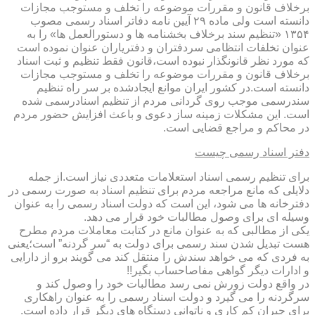
برخلاف قانون و مقررات موضوعه را تخلف و مستوجب مجازات
دانسته است ولی ماده ۲۹ آیین نامه دفاتر اسناد رسمی مصوب
۱۳۵۴ «تنظیم سند برخلاف بخشنامه ها و دستورالعمل ها» را به
عنوان تخلفات انتظامی سردفتران و دفتریاران عنوان نموده است
که مورد نظر قانونگذار نبوده است،قانون فقط تنظیم و ثبت اسناد
برخلاف قانون و مقررات موضوعه را تخلف و مستوجب مجازات
دانسته است.در کشور ایران موانع ایجادشده بر سر راه تنظیم
سندرسمی موجب روی گردانی مردم از تنظیم اسنادرسمی شده
است. این مشکلات زمینه ساز دعوی و باعث افزایش حضور مردم
در محاکم و مراجع قضایی است.
دفتر اسناد رسمی چیست
برای تنظیم رسمی اسناد استعلامات متعددی نیاز است.از جمله
دلایلی که مانع مراجعه مردم برای تنظیم اسناد به صورت رسمی در
دفترخانه ها می شود، این است که دولت اسناد رسمی را به عنوان
وسیله ای برای وصول مطالبات خود قرار می دهد.
یکی از مطالبی که به عنوان مانع در کتابت معاملات مردم مطرح
هست تبدیل شدن سند رسمی برای دولت به “سر گردنه” است؛یعنی
به فردی که می خواهد سندش را منتقل کند می گویند برو از دارایی
و ادارات دیگر گواهی مفاصاحساب بگیر!!
در واقع دولت زورش نمی رسد مطالبات خود را وصول کند و
سرگردنه را می گیرد و دولت اسناد رسمی را به عنوان راهکاری
برای جبران کم کاری و ناتوانی دستگاه های دیگر قرار داده است.