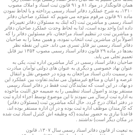
همان قانونگذار در مواد ۸۱ و ۹۱ قانون ثبت اسناد و املاك مصوب
۱۳۱۰، به شرح عملكرد دفاتر اسناد رسمی پرداخته و با لحاظ نمودن
ماده ۹۱ قانون مرقوم متوجه می شویم كه عملكرد صاحبان دفاتر
اسناد رسمی و مباشرین ثبت (كه اینك به مسئولان دفاتر تغییرنام
داده اند) واحد بوده است، لذا به لحاظ وحدت عملكرد صاحبان دفاتر
و مباشرین ثبت در تنظیم اسناد مراجعان، نام مسئولین دفاتر را كه
اصولاً برای مباشرین ثبت انتخاب نموده، و همین معنا را به صاحبان
دفاتر اسناد رسمی نیز قابل تسری می داند. حتی این نقطه نظر
بعدها در ماده ۲۹ قانون دفاتر اسناد رسمی مصوب ۱۳۵۴ نیز قابل
تعمیم تجلی می یابد.
صاحبان دفاتر اسناد رسمی در كنار مباشرین اداره ثبت، یكی به
عنوان نهاد خصوصی و دیگری به عنوان های دولتی توأمان مبادرت
به رسمیت دادن اسناد مراجعان به ویژه در خصوص نقل و انتقال
عرصه و اعیان و منافع غیرمنقول می نمایند.تفاوت بین عملكرد این
دو نهاد، در این است كه نمایندگان ثبت فقط در دفاتر اسناد رسمی
مستقر بودند و اصول اسناد تنظیمی را به ضمیمه حق الثبت مأخوذه
به اداره ثبت ارسال می نمودند تا این موضوع توسط اجزاء اداره ثبت
در دفتر املاك درج گردد. حال آنكه مباشرین ثبت (مسئولان دفاتر)
كه كارمندان موظف اداره ثبت بوده و در آن اداره مستقر بوده اند،
قاعدتاً نیازی به حضور نماینده (كه وظیفه اش كنترل اسناد ثبت شده
در مكان دیگر است) نداشتند .
به تبعیت از قانون دفاتر اسناد رسمی سال ۱۳۰۷، قانون