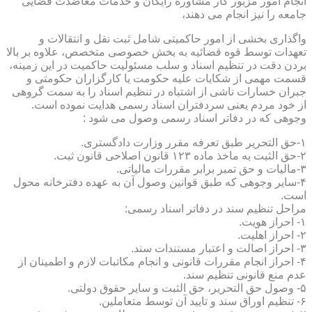
انجام امور مزبور کار مشاوره رایگان و خدمات معاضدت قضایی
جامعه را نیز انجام می دهند،
واگذاری بخشی از امور حاکمیتی شامل ثبت نقل و انتقالات و
تعهدات توسط قوه قضائیه به بخش خصوصی متخصص، علاوه بر بالا
بردن دقت در تنظیم اسناد و سلب مسئولیت حاکمیت در این زمینه،
قسمت مهمی از شکایات علیه حکومت یا کارگزاران حکومتی و
جبران خسارات ناشی از اشتباه در تنظیم اسناد را به سمت گروهی
از خود مردم یعنی سردفتران اسناد رسمی هدایت نموده است.
وجوهی که در دفاتر اسناد رسمی وصول می شود :
۱-حق التحریر طبق تعرفه مقرر وزارت دادگستری.
۲-حق الثبت به ماخذ ماده ۱۲۳ قانون اصلاحی قانون ثبت.
۳-مالیات و حق تمبر برابر مقررات مالیاتی.
۴-سایر وجوهی که طبق قوانین وصول آن به عهده دفترخانه محول
است.
مراحل تنظیم سند در دفاتر اسناد رسمی:
۱- احراز هویت.
۲- احراز اهلیت.
۳- احراز اصالت و اعتبار مستندات سند.
۴- احراز انجام مقررات قانونی و انجام مکاتبات لازم و اطمینان از
عدم منع قانونی تنظیم سند.
۵- وصول حق التحریر، حق الثبت و سایر حقوق دولتی.
۶- تنظیم اوراق سند و تایید آن توسط متعاملین.