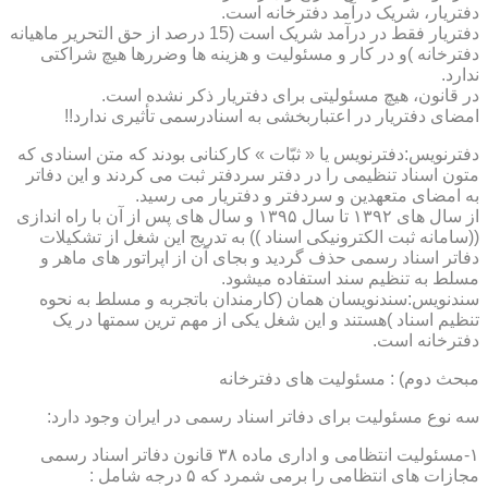
دفتریار، شریک درآمد دفترخانه است.
دفتریار فقط در درآمد شریک است (15 درصد از حق التحریر ماهیانه
دفترخانه )و در کار و مسئولیت و هزینه ها وضررها هیچ شراکتی
ندارد.
در قانون، هیچ مسئولیتی برای دفتریار ذکر نشده است.
امضای دفتریار در اعتباربخشی به اسنادرسمی تأثیری ندارد!!
دفترنویس:دفترنویس یا « ثبّات » کارکنانی بودند که متن اسنادی که
متون اسناد تنظیمی را در دفتر سردفتر ثبت می کردند و این دفاتر
به امضای متعهدین و سردفتر و دفتریار می رسید.
از سال های ۱۳۹۲ تا سال ۱۳۹۵ و سال های پس از آن با راه اندازی
((سامانه ثبت الکترونیکی اسناد )) به تدریج این شغل از تشکیلات
دفاتر اسناد رسمی حذف گردید و بجای آن از اپراتور های ماهر و
مسلط به تنظیم سند استفاده میشود.
سندنویس:سندنویسان همان (کارمندان باتجربه و مسلط به نحوه
تنظیم اسناد )هستند و این شغل یکی از مهم ترین سمتها در یک
دفترخانه است.
مبحث دوم) : مسئولیت های دفترخانه
سه نوع مسئولیت برای دفاتر اسناد رسمی در ایران وجود دارد:
۱-مسئولیت انتظامی و اداری ماده ۳۸ قانون دفاتر اسناد رسمی
مجازات های انتظامی را برمی شمرد که ۵ درجه شامل :