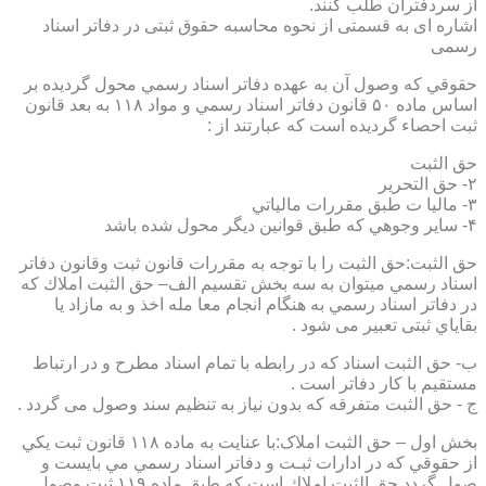
از سردفتران طلب کنند.
اشاره ای به قسمتی از نحوه محاسبه حقوق ثبتی در دفاتر اسناد
رسمی
حقوقي كه وصول آن به عهده دفاتر اسناد رسمي محول گرديده بر
اساس ماده ۵۰ قانون دفاتر اسناد رسمي و مواد ۱۱۸ به بعد قانون
ثبت احصاء گرديده است كه عبارتند از :
حق الثبت
۲- حق التحرير
۳- ماليا ت طبق مقررات مالياتي
۴- ساير وجوهي كه طبق قوانين ديگر محول شده باشد
حق الثبت:حق الثبت را با توجه به مقررات قانون ثبت وقانون دفاتر
اسناد رسمي ميتوان به سه بخش تقسيم الف– حق الثبت املاك كه
در دفاتر اسناد رسمي به هنگام انجام معا مله اخذ و به مازاد يا
بقاياي ثبتی تعبیر می شود .
ب- حق الثبت اسناد كه در رابطه با تمام اسناد مطرح و در ارتباط
مستقيم با كار دفاتر است .
ج - حق الثبت متفرقه كه بدون نياز به تنظیم سند وصول می گردد .
بخش اول – حق الثبت املاک:با عنايت به ماده ۱۱۸ قانون ثبت يكي
از حقوقي كه در ادارات ثبـت و دفاتر اسناد رسمي مي بايست و
صول گردد حق الثبت املاك است كه طبق ماده ۱۱۹ ثبت وصول