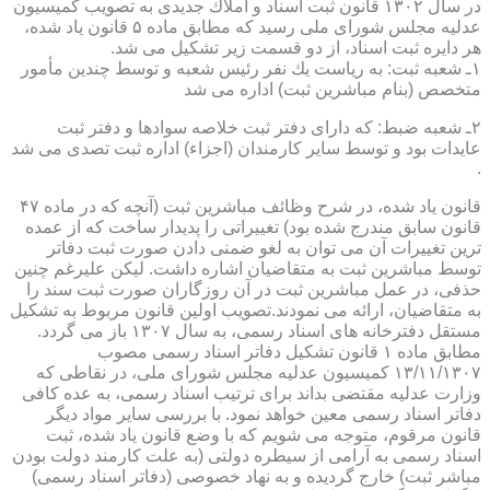
در سال ۱۳۰۲ قانون ثبت اسناد و املاك جدیدی به تصویب كمیسیون
عدلیه مجلس شورای ملی رسید كه مطابق ماده ۵ قانون یاد شده،
هر دایره ثبت اسناد، از دو قسمت زیر تشكیل می شد.
۱ـ شعبه ثبت: به ریاست یك نفر رئیس شعبه و توسط چندین مأمور
متخصص (بنام مباشرین ثبت) اداره می شد
۲ـ شعبه ضبط: كه دارای دفتر ثبت خلاصه سوادها و دفتر ثبت
عایدات بود و توسط سایر كارمندان (اجزاء) اداره ثبت تصدی می شد
.
قانون یاد شده، در شرح وظائف مباشرین ثبت (آنچه كه در ماده ۴۷
قانون سابق مندرج شده بود) تغییراتی را پدیدار ساخت كه از عمده
ترین تغییرات آن می توان به لغو ضمنی دادن صورت ثبت دفاتر
توسط مباشرین ثبت به متقاضیان اشاره داشت. لیكن علیرغم چنین
حذفی، در عمل مباشرین ثبت در آن روزگاران صورت ثبت سند را
به متقاضیان، ارائه می نمودند.تصویب اولین قانون مربوط به تشكیل
مستقل دفترخانه های اسناد رسمی، به سال ۱۳۰۷ باز می گردد.
مطابق ماده ۱ قانون تشكیل دفاتر اسناد رسمی مصوب
۱۳/۱۱/۱۳۰۷ كمیسیون عدلیه مجلس شورای ملی، در نقاطی كه
وزارت عدلیه مقتضی بداند برای ترتیب اسناد رسمی، به عده كافی
دفاتر اسناد رسمی معین خواهد نمود. با بررسی سایر مواد دیگر
قانون مرقوم، متوجه می شویم كه با وضع قانون یاد شده، ثبت
اسناد رسمی به آرامی از سیطره دولتی (به علت كارمند دولت بودن
مباشر ثبت) خارج گردیده و به نهاد خصوصی (دفاتر اسناد رسمی)