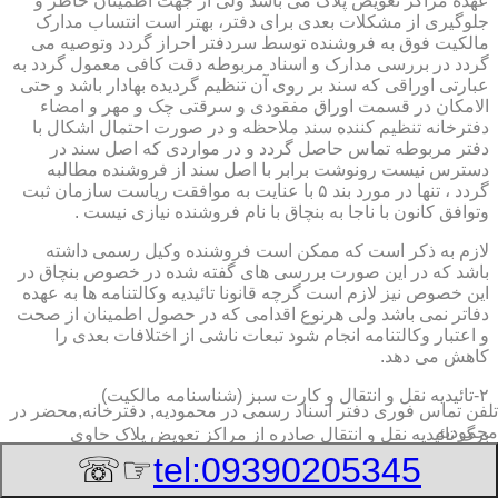
عهده مراکز تعویض پلاک می باشد ولی از جهت اطمینان خاطر و
جلوگیری از مشکلات بعدی برای دفتر، بهتر است انتساب مدارک
مالکیت فوق به فروشنده توسط سردفتر احراز گردد وتوصیه می
گردد در بررسی مدارک و اسناد مربوطه دقت کافی معمول گردد به
عبارتی اوراقی که سند بر روی آن تنظیم گردیده بهادار باشد و حتی
الامکان در قسمت اوراق مفقودی و سرقتی چک و مهر و امضاء
دفترخانه تنظیم کننده سند ملاحظه و در صورت احتمال اشکال با
دفتر مربوطه تماس حاصل گردد و در مواردی که اصل سند در
دسترس نیست رونوشت برابر با اصل سند از فروشنده مطالبه
گردد ، تنها در مورد بند ۵ با عنایت به موافقت ریاست سازمان ثبت
وتوافق کانون با ناجا به بنچاق با نام فروشنده نیازی نیست .
لازم به ذکر است که ممکن است فروشنده وکیل رسمی داشته
باشد که در این صورت بررسی های گفته شده در خصوص بنچاق در
این خصوص نیز لازم است گرچه قانونا تائیدیه وکالتنامه ها به عهده
دفاتر نمی باشد ولی هرنوع اقدامی که در حصول اطمینان از صحت
و اعتبار وکالتنامه انجام شود تبعات ناشی از اختلافات بعدی را
کاهش می دهد.
۲-تائیدیه نقل و انتقال و کارت سبز (شناسنامه مالکیت)
تلفن تماس فوری
دفتر اسناد رسمی در محمودیه, دفترخانه,محضر در
محمودیه
برگ تائیدیه نقل و انتقال صادره از مراکز تعویض پلاک حاوی
مشخصات کامل خودرو اعم از نوع ، سیستم ، مدل ، رنگ ، شماره
☞☏
tel:09390205345
موتور و شاسی ، تیپ و بخصوس شماره شناسه خودرو ( VIN ) در
صدر صفحه و مشخصات فروشنده و خریدار اعم از مشخصات