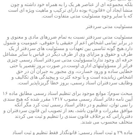
بلکه مجموعه ای از عناصر هر یک را به همراه خود داشته و چون
منشأ ایجاد آن «قانون» بوده دارای ترکیب و ماهیت ویژه ای است
که با سایر وجوه مسئولیت مدنی متفاوت است.
مسئولیت مدنی سردفتر
مسئولیت مدنی سردفتر نسبت به تمام ضررهای مادی و معنوی و
در برابر تمامی اشخاص اعم از حقیقی یا حقوقی، عمومیت و شمول
دارد.هیچ گونه تناسبی بین تعهدات و مسئولیت های سردفتر از یک
طرف و حقوق و مزایای وی از طرف دیگر در قیاس با سایر مشاغل
حرفه ای وجود ندارد!مسؤولیت مدنی سردفتر اسناد رسمی چیزی
فراتر از مسؤولیتهای اداری اوست.در صورت بروز تقصیر یا حتی
خطایی ساده و ورود خسارت، وی مجبور به جبران آن در حق
اشخاص زیاندیده است و با توجه کثرت و پیچیدگی های تکالیف و
وظایف سردفتران اسناد رسمی، بروز خطا گریزناپذیر است.
مبحث سوم): موانع موجود برای تنظیم اسناد رسمی مطابق ماده ۱۶
آیین نامه دفاتر اسناد رسمی مصوب ۱۳۱۷ مقرر شده که هیچ سندی
را نمی توان، تنظیم و در دفاتر اسناد رسمی ثبت کرد مگر آنکه
موافق مقررات و قانون باشد، بعد از تصویب این قانون سردفتران و
دفتریارانی که برخلاف قانون سندی را تنظیم و ثبت می کردند
متخلف محسوب می شدند.
ماده ۲۹ و ثبت اسناد رسمی: قانونگذار فقط تنظیم و ثبت اسناد