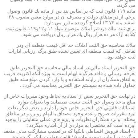
مي گردد.
ماده ۱۱۹ قانون ثبت كه بر اساس بند س از ماده يك قانون وصول
برخي از درآمدهاي دولت و مصرف آن در موارد معين مصوب ۲۸
اسفند ماه ۷۳ ۱۳ اصلاح گرديده مقرر مي دارد:
براي ثبت ملك دردفتر املاك موضوع مواد ۱۱ و۱۲و۱۱۹ قانون ثبت
كلا به ازاء هر ده هزار ريال يك هزار ريال دريافت مي شود .
ملاك محاسبه حق الثبت املاك، حد اقل قيمت منطقه اي ودر
نقاطي كه قيمت منطقه اي تعيين نشده طبق برگ ارزيابي ادارات
ثبت خواهد بود .
حق التحرير اسناد مالي:در اسناد مالي محاسبه حق التحرير طبق
تعرفه ارسالي و فاقد هرگونه ابهام است به ويژه آنكه اكثريت قريب
به اتفاق همكاران از رايانه استفاده و با وارد كردن مبلغ سند طبق
جداول داده شده به سيستم حق التحرير محاسبه مي گردد .
در نهايت حق التحرير بعض از اسناد به لحاظ وجود مقررات خاص از
مبلغ ماخذ وصول حق الثبت تبعيت نمينمايند ويا بعنوان موارد
استنائات قانوني حق التحرير خاص خود را دارند و بعض ديگر بعلت
نبود مقررات صريح و عدم وجود مصداق با ابهام روبرو و در مناطق
مختلف و نزد همكاران نظريات و رويه هاي عملي متفاوتي را بوجود
آورده است كه مختصرا به مواردي از آن اشاره ميگردد :
۱- اسناد فروش اقساطي بانكها كه در تعقيب مشاركت مدني منعقد
ميگردد بر اساس تبصره ماده ۱۵ قاون عمليات بانكي گرچه حق