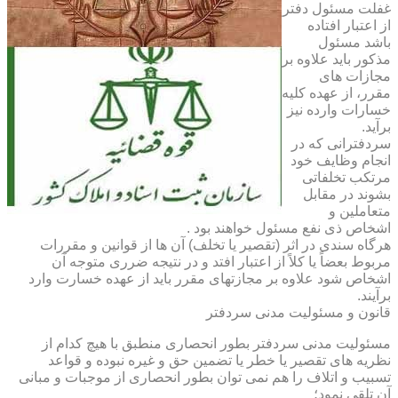
غفلت مسئول دفتر
از اعتبار افتاده
باشد مسئول
مذکور باید علاوه بر
مجازات های
مقرر، از عهده کلیه
خسارات وارده نیز
برآید.
سردفترانی که در
انجام وظایف خود
مرتکب تخلفاتی
بشوند در مقابل
متعاملین و
اشخاص ذی نفع مسئول خواهند بود .
هرگاه سندی در اثر (تقصیر یا تخلف) آن ها از قوانین و مقررات
مربوط بعضاً یا کلاً از اعتبار افتد و در نتیجه ضرری متوجه آن
اشخاص شود علاوه بر مجازتهای مقرر باید از عهده خسارت وارد
برآیند.
قانون و مسئولیت مدنی سردفتر
مسئولیت مدنی سردفتر بطور انحصاری منطبق با هیچ کدام از
نظریه های تقصیر یا خطر یا تضمین حق و غیره نبوده و قواعد
تسبیب و اتلاف را هم نمی توان بطور انحصاری از موجبات و مبانی
آن تلقی نمود؛