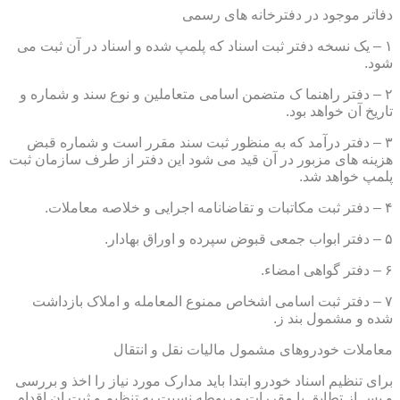
دفاتر موجود در دفترخانه های رسمی
۱ – یک نسخه دفتر ثبت اسناد که پلمپ شده و اسناد در آن ثبت می
شود.
۲ – دفتر راهنما ک متضمن اسامی متعاملین و نوع سند و شماره و
تاریخ آن خواهد بود.
۳ – دفتر درآمد که به منظور ثبت سند مقرر است و شماره قبض
هزینه های مزبور در آن قید می شود این دفتر از طرف سازمان ثبت
پلمپ خواهد شد.
۴ – دفتر ثبت مکاتبات و تقاضانامه اجرایی و خلاصه معاملات.
۵ – دفتر ابواب جمعی قبوض سپرده و اوراق بهادار.
۶ – دفتر گواهی امضاء.
۷ – دفتر ثبت اسامی اشخاص ممنوع المعامله و املاک بازداشت
شده و مشمول بند ز.
معاملات خودروهای مشمول مالیات نقل و انتقال
برای تنظیم اسناد خودرو ابتدا باید مدارک مورد نیاز را اخذ و بررسی
و پس از تطابق با مقررات مربوطه نسبت به تنظیم و ثبت ان اقدام