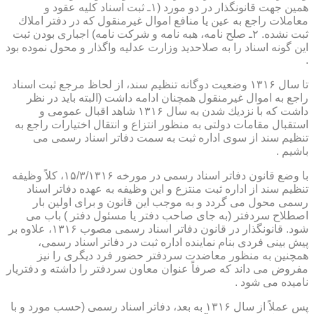
همین جهت قانونگذار در دو مورد (۱ـ ثبت اسناد كلیه عقود و
معاملات راجع به عین یا منافع اموال غیرمنقول كه در دفتر املاك
ثبت نشده. ۲ـ صلح نامه، هبه نامه و شركت نامه) اجباری بودن ثبت
این گونه اسناد را به صلاحدید وزارت عدلیه واگذار و محول نموده بود
.
تا سال ۱۳۱۶ وضعیت دوگانه تنظیم سند، از لحاظ مرجع ثبت اسناد
راجع به اموال غیرمنقول همچنان ادامه داشت (البته باید در نظر
داشت كه با نزدیك شدن به سال ۱۳۱۶ شاهد اقبال عمومی و
استقبال مقامات دولتی به منظور انتزاع و انتقال اختیارات راجع به
تنظیم سند از سوی اداره ثبت به سمت دفاتر اسناد رسمی می
باشیم .
با وضع قانون دفاتر اسناد رسمی در مورخه ۱۵/۳/۱۳۱۶، كلاً وظیفه
تنظیم سند از اداره ثبت منتزع و این وظیفه به عهده دفاتر اسناد
رسمی محول می گردد و به موجب این قانون و برای اولین بار
اصطلاح سردفتر (به جای صاحب دفتر یا مسئول دفتر ) باب می
شود. قانونگذار در قانون دفاتر اسناد رسمی مصوب ۱۳۱۶، علاوه بر
پیش بینی فردی بنام نماینده اداره ثبت در دفاتر اسناد رسمی،
همچنین به منظور معاضدت سردفتر حضور فرد دیگری را نیز
مفروض می داند كه صرفاً عنوان معاون سردفتر را داشته و دفتریار
نامیده می شود .
پس عملاً از سال ۱۳۱۶ به بعد، دفاتر اسناد رسمی (حسب مورد و با