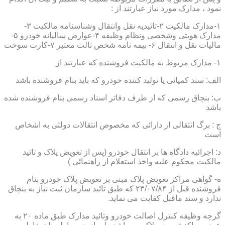
نمود ، مدارک مورد نیاز عبارتند از :
۱-مدارک مالکیت ۲-تائیدیه نقل وانتقال وشناسنامه مالکیت ۳-
مدارک هویتی وشخصی ونظام وظیفه ۴-عوارض سالیانه خودرو ۵-
مالیات نقل و انتقال ۶- بیمه نامه شخص ثالث معتبر ۷-کارت سوخت
۱- مدارک مربوط به مالکیت فروشنده که عبارتند از
الف: سند کمپانی یا تولید کننده خودرو که باید بنام فروشنده باشد
ب: بنچاق رسمی که از طرف دفاتر اسناد رسمی بنام فروشنده شده
باشد
ج : برگ انتقالی از دارائی که مخصوص انتقالات دولتی به اشخاص
است
د: اجرائیه دادگاه ها بر انتقال خودرو (پس از تعویض پلاک و تائید
مالکیت محکوم علیه واخذ استعلام از راهنمائی )
ه- گواهی مراکز تعویض پلاک مبنی بر تعویض پلاک خودرو بنام
فروشنده قبل از ۲۳/۰۷/۸۴ که طبق تائید سازمان ثبت نیاز به بنچاق
ندارد و سند ماقبل کفایت می نماید.
گرچه وظیفه کنترل اصالت خودرو وتائید مدارک طبق ماده ۲۰ به