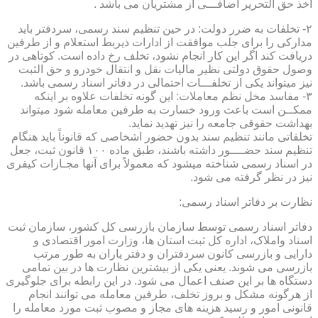
اخذ حق التحریر اضافـــی از مشتریان می باشد .
۲- تخلفات به ضرر دولت: در حین تنظیم سند رسمی، سردفتر باید
مدارکی را برای جلب موافقت از ادارات ذیربط استعلام و از طرفین
دریافت کند اگر این کار انجام نشود، تخلف رخ داده است. کوتاهی در
وصول حقوق دولتی نظیر مالیات نقل و انتقال خودرو و حق الثبت
نیز میتواند یکی از تخلفـــات احتمالی در دفاتر اسناد رسمی باشد.
۳- مفاسد مخل نظم معاملات: این گونه تخلفات علاوه بر اینکه
ممکــن است باعث ورود خسارت به طرفین معامله شود میتواند
بهداشت حقوقی جامعه را نیز تهدید نماید.
تخلفاتی مانند تنظیم سند بدون حضور اشخاصی که قانوناً باید هنگام
تنظیم سند حضــــور داشته باشند، طبق ماده ۱۰۰ قانون ثبت، جعل
در اسناد رسمی شناخته میشود که معمولاً برای آنها مجـازات کیفری
نیز در نظر گرفته می شود.
نظارت بر دفاتر اسناد رسمی:
دفاتر اسناد رسمی توسط سازمان بازرسی کل کشور، سازمان ثبت
اسناد واملاک، اداره کل ثبت استان ها، وزارت امور اقتصادی و
دارایی و بازرسی کانون سردفتران و دفتر یاران به طور مرتب
بازرسی می شوند. یعنی یکی از بیشترین نظارت ها در بین تمامی
دستگاه ها بر این صنف اعمال می شود. در این رابطه برای جلوگیری
از هرگونه مشکل و بروز تخلف، طرفین معامله می توانند انجام
قانونی امور و رسید هزینه های مجاز و مصوب ثبت مورد معامله را