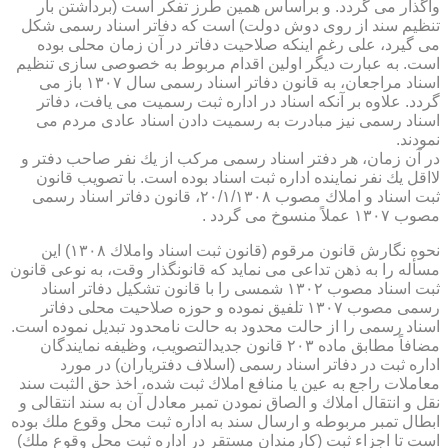
واگذار می گردد. و براساس همین طرز تفكر است (برداشتن بار
تنظیم سند از روی دوش دولت) است كه دفاتر اسناد رسمی شكل
می گیرد، علی رغم اینكه صلاحیت دفاتر در آن زمان محلی بوده
است. به عبارت دیگر اولین اقدام مربوط به خصوصی سازی تنظیم
اسناد مراجعان، به قانون دفاتر اسناد رسمی سال ۱۳۰۷ باز می
گردد. علاوه بر آنكه اسناد در اداره ثبت رسمیت می یافت، دفاتر
اسناد رسمی نیز مبادرت به رسمیت دادن اسناد عادی مردم می
نمودند.
در آن زمان، هر دفتر اسناد رسمی مركب از یك نفر صاحب دفتر و
لااقل یك نفر نماینده اداره ثبت اسناد بوده است. با تصویب قانون
ثبت اسناد و املاك مصوب ۲۰/۱/۱۳۰۸، قانون دفاتر اسناد رسمی
مصوب ۱۳۰۷ عملاً منسوخ می گردد .
نحوه نگارش قانون مرقوم (قانون ثبت اسناد واملاك ۱۳۰۸) این
مسأله را به ذهن تداعی می نماید كه قانونگذار وقت، به نوعی قانون
ثبت اسناد مصوب ۱۳۰۲ شمسی را با قانون تشكیل دفاتر اسناد
رسمی مصوب ۱۳۰۷ تلفیق نموده و حوزه صلاحیت محلی دفاتر
اسناد رسمی را از حالت محدود به حالت نامحدود تبدیل نموده است.
مضافاً مطابق ماده ۲۰۳ قانون جدیدالتصویب، وظیفه نمایندگان
اداره ثبت در دفاتر اسناد رسمی (اسلاف دفتریاران) در مورد
معاملات راجع به عین یا منافع املاك ثبت شده، اخذ حق الثبت سند
نقل و انتقال املاك و الصاق نمودن تمبر معادل آن به سند انتقالی و
ابطال تمبر مربوطه و ارسال سند به اداره ثبت محل وقوع ملك بوده
است تا اجزاء ثبت (كارمندان مستقر در اداره ثبت محل وقوع ملك)