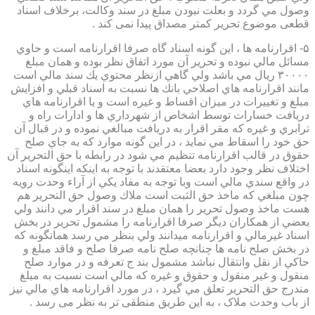
وصول مي گردد و بعلت نبودن مبلغ در سند وكالت، برخلاف اسناد
قطعی موضوع تحریر کمتر مصداق پیدا نمی کند .
۵- اقرارنامه ها ، اين گونه اسناد گاه صرفا اقرارنامه است و حاوي
مسائل مالي نبوده و تحرير آن مورد اتفاق نظر بوده و همان مبلغ
۳۰۰۰۰ ريال مي باشد ولي گاهي ازنظر محتوي يك سند مالي است
مانند اقرارنامه هاي اصلاحي بانك ها نسبت به اسناد قبلي و افزايش
مبلغ و تغييرات در ميزان اقساط و غيره است و يا اقرارنامه هاي
دريافت خسارات توسط اشخاص از شهرداري ها و ادارات راه و
ترابري و غيره كه مقر اقرار به دريافت مبالغي نموده و در قبال آن
حق خود را اسقاط مي نمايد ، در اين گونه موارد كه به جاي صلح
حقوق در قالب اقرارنامه تنظيم مي شود در رابطه با حق التحرير آن
اختلاف نظر وجود دارد بعضا معتقدند با توجه به اينكه اينگونه اسناد
در واقع سندي مالي است وبا توجه به مفاد يكي از آراء وحدت رويه
چون مبلغي كه ماخذ حق الثبت است ملاك وصول حق التحرير هم
هست ماخذ وصول تحرير را همان مبلغ در سند اقرار مي دانند ولي
بعضي از همكاران ديگر صرفا اقرارنامه را مشمول تحرير در بخش
اسناد غيرمالي و اقرارنامه ميدانند ولي بنظر مي رسد همانگونه كه
در بخش صلح نامه ها چنانچه صلح نامه صرفا صلح و فاقد مبلغ و
حاكي از نقل وانتقال نباشد مشمول بند ج تعرفه و در موارد صلح
منقول و غير منقول و حقوق و غيره كه مالي است نسبت به مبلغ
مندرج حق التحرير تعلق مي گيرد ، در مورد اقرارنامه هاي مالي نيز
از باب وحدت ملاک ، به این طریق منطقی تر به نظر می رسد .