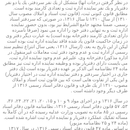
در نظر گرفتن درجات آنها) متشكل از یك نفر سردفتر، یك یا دو نفر
دفتریار و یك نفر نماینده اداره ثبت و تعدادی كارمند بوده است.
مطابق قانون كنونی ثبت، (قانون ثبت اسناد و املاك مصوب سال
۱۳۱۰) از سال ۱۳۱۰ تا سال ۱۳۱۶، در صورتی كه سردفتر اسناد
رسمی، ضمناً مجتهد جامع الشرایط نیز بود، بدون حضور نماینده
اداره ثبت و به تنهایی دفتر خود را اداره می نمود (صرفاً نامبرده
دارای تعدادی كارمند دفترخانه بوده است) به عبارت دیگر دفتر وی
در زمان حاكمیت قانون یاد شده فاقد نماینده اداره ثبت بوده است
لیكن از این تاریخ به بعد، (ازسال ۱۳۱۶، یعنی سال انتزاع تنظیم سند
رسمی از اداره ثبت و عدم وجود دفتر ثبت معاملات غیرمنقول در
اداره مذكور) دفترخانه وی، علیرغم عدم وجود نماینده اداره ثبت،
می بایست دارای دفتریار بوده و وظیفه نماینده اداره ثبت نیز مطابق
ماده ۲۴ نظامنامه آتی الذكر بر عهده دفتریار بوده است (یك دفتر
جاری در اختیار سردفتر و دفتر نماینده اداره ثبت در اختیار دفتریار)
و این یكی از تفاوت هایی است كه بین قانون ثبت اسناد و املاك
مصوب ۱۳۱۰ از یك طرف و قانون دفاتر اسناد رسمی ۱۳۱۶ از
طرف دیگر وجود داشته است .
در سال ۱۳۱۶ و در اجرای مواد ۹ و ۱۰ و ۱۵، ۲۰، ۲۱، ۲۲، ۲۴، ۳۶،
۵۳، ۵۷ قانون دفاتر اسناد رسمی ۱۳۱۶، نظامنامه قانون دفاتر اسناد
رسمی در ۸۵ ماده به تصویب وزارت عدلیه رسیده كه در آن كاملاً به
مسأله تفكیك عملكرد دفتریار و نماینده اداره ثبت اشاره شده است.
(ماده ۲۴ و ۲۵ نظامنامه مزبور)
براساس ماده ۴۷ قانون دفاتر اسناد رسمی ۱۳۱۶، در سال ۱۳۱۷