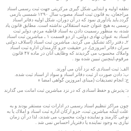
نطفه اولیه و ابتدایی شكل گیری مركزیتی جهت ثبت رسمی اسناد
مراجعان، به قانون ثبت اسناد مصوب سال ۱۲۹۰ شمسی بازمی
گردد.باید یادآوری نمود كه در آن دوران، شكل اولیه دفاتر اسناد
رسمی به هیچ عنوان جنبه استقلالی نداشته است. مطابق قانون یاد
شده، به منظور رسمیت دادن به اسناد قاطبه مردم، دوایر ثبت
اسناد به عنوان نهادی دولتی، از دو قسمت ۱ ـ مباشرین ثبت اسناد
۲ـ دفتر راكد تشكیل می گردید. مباشرین ثبت اسناد (اسلاف دولتی
سران دفاتر امروزی)، در حقیقت جزو كارمندان اداره ثبت اسناد
واملاك محسوب می گردیدند كه وظایف آنان در ماده ۴۷ قانون
مرقوم،اینچنین تبیین شده بود .
الف: ثبت اسنادی كه نزد آنان می آورند.
ب: دادن صورت از ثبت دفاتر اسناد و سواد از اسناد ثبت شده.
ج: انجام تصدیقات (مبنای امروزین گواهی امضا ء
د: پذیرش و حفظ اسنادی كه در نزد مباشرین ثبت امانت می گذارند
.
چون مراكز تنظیم اسناد رسمی در ادارات ثبت مستقر بودند و به
علت اینكه مباشرین ثبت، جزو اركان اداره ثبت اسناد و املاك یا به
نوعی كارمند و نماینده دولت محسوب می شدند، لذا در آن زمان
نیازی به وجود نماینده یا دفتریار احساس نمی شد .