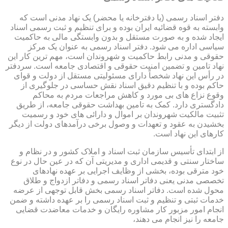
دفتر اسناد رسمی (یا دفترخانه یا محضر) یک نهاد مدنی است که
وابسته به قوه قضائیه ایران بوده و برای تنظیم و ثبت رسمی اسناد
ایجاد شده و به صورت مستقل و بدون وابستگی مالی به حاکمیت
سیاسی اداره می شود. دفتر اسناد رسمی به عنوان یک مرکز
حقوقی و مدنی رابط حاکمیت و شهروندان است، مهم ترین کار این
نهاد تامین و تضمین امنیت حقوقی و اقتصادی جامعه است. سردفتر
در رأس این نهاد شخصاً دارای مسئولیتی مستقل از دولت و قوای
حاکم بوده و با تنظیم دقیق اسناد نقش حساسی در جلوگیری از
وقوع نزاع های بی مورد و کاهش مراجعات مردم به محاکم
دادگستری دارد. کمک به تامین بهداشت حقوقی جامعه، از طریق
تثبیت مالکیت شهروندان بر اموال و دارائی های خود و رسمیت
بخشیدن به عقود و تعهدات و وصول برخی درآمدهای دولت از دیگر
کارهای این نهاد است.
از ابتدای تأسیس سازمان ثبت اسناد و املاک کشور و در نظام و
ساختار سنتی و قدیمی اداری و مدیریتی آن که در عین حال در نوع
خود مترقی بوده، بخشی از وظایف اجرایی بر عهده نهادهای
تخصصی مدنی یعنی دفاتر اسناد رسمی و دفاتر ازدواج و طلاق
محول شده است. دفاتر اسناد رسمی بخش قابل توجهی از عرضه
خدمات ثبتی و تنظیم و ثبت اسناد رسمی را بر عهده داشته و ضمن
انجام امور مزبور کار مشاوره رایگان و خدمات معاضدت قضایی
جامعه را نیز انجام می دهند،