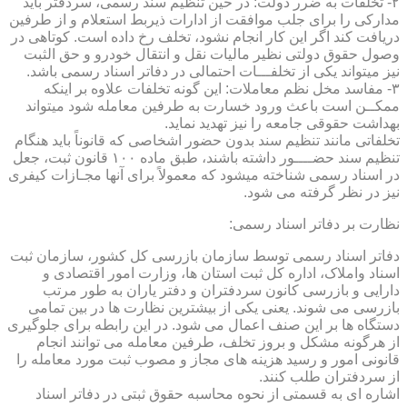
۲- تخلفات به ضرر دولت: در حین تنظیم سند رسمی، سردفتر باید
مدارکی را برای جلب موافقت از ادارات ذیربط استعلام و از طرفین
دریافت کند اگر این کار انجام نشود، تخلف رخ داده است. کوتاهی در
وصول حقوق دولتی نظیر مالیات نقل و انتقال خودرو و حق الثبت
نیز میتواند یکی از تخلفـــات احتمالی در دفاتر اسناد رسمی باشد.
۳- مفاسد مخل نظم معاملات: این گونه تخلفات علاوه بر اینکه
ممکــن است باعث ورود خسارت به طرفین معامله شود میتواند
بهداشت حقوقی جامعه را نیز تهدید نماید.
تخلفاتی مانند تنظیم سند بدون حضور اشخاصی که قانوناً باید هنگام
تنظیم سند حضــــور داشته باشند، طبق ماده ۱۰۰ قانون ثبت، جعل
در اسناد رسمی شناخته میشود که معمولاً برای آنها مجـازات کیفری
نیز در نظر گرفته می شود.
نظارت بر دفاتر اسناد رسمی:
دفاتر اسناد رسمی توسط سازمان بازرسی کل کشور، سازمان ثبت
اسناد واملاک، اداره کل ثبت استان ها، وزارت امور اقتصادی و
دارایی و بازرسی کانون سردفتران و دفتر یاران به طور مرتب
بازرسی می شوند. یعنی یکی از بیشترین نظارت ها در بین تمامی
دستگاه ها بر این صنف اعمال می شود. در این رابطه برای جلوگیری
از هرگونه مشکل و بروز تخلف، طرفین معامله می توانند انجام
قانونی امور و رسید هزینه های مجاز و مصوب ثبت مورد معامله را
از سردفتران طلب کنند.
اشاره ای به قسمتی از نحوه محاسبه حقوق ثبتی در دفاتر اسناد