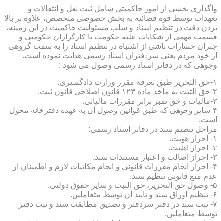
واگذاری بخشی از امور حاکمیتی شامل ثبت نقل و انتقالات و
تعهدات توسط قوه قضائیه به بخش خصوصی متخصص، علاوه بر بالا
بردن دقت در تنظیم اسناد و سلب مسئولیت حاکمیت در این زمینه،
قسمت مهمی از شکایات علیه حکومت یا کارگزاران حکومتی و
جبران خسارات ناشی از اشتباه در تنظیم اسناد را به سمت گروهی
از خود مردم یعنی سردفتران اسناد رسمی هدایت نموده است.
وجوهی که در دفاتر اسناد رسمی وصول می شود :
۱-حق التحریر طبق تعرفه مقرر وزارت دادگستری.
۲-حق الثبت به ماخذ ماده ۱۲۳ قانون اصلاحی قانون ثبت.
۳-مالیات و حق تمبر برابر مقررات مالیاتی.
۴-سایر وجوهی که طبق قوانین وصول آن به عهده دفترخانه محول
است.
مراحل تنظیم سند در دفاتر اسناد رسمی:
۱- احراز هویت.
۲- احراز اهلیت.
۳- احراز اصالت و اعتبار مستندات سند.
۴- احراز انجام مقررات قانونی و انجام مکاتبات لازم و اطمینان از
عدم منع قانونی تنظیم سند.
۵- وصول حق التحریر، حق الثبت و سایر حقوق دولتی.
۶- تنظیم اوراق سند و تایید آن توسط متعاملین.
۷- ثبت سند در دفتر سردفتر و تصدیق مطابقت سند و ثبت دفتر
توسط متعاملین.