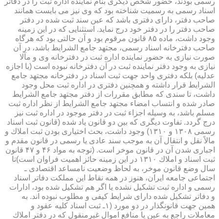
رسمی بودند، حضور شخص دیگری بنام نماینده اداره ثبت را در دفاتر
اسناد رسمی به رسمیت شناخته بود كه وی نیز می بایست همانند
صاحب دفتر، دارای دفتری باشد كه عین سند ثبت شده در دفتر
صاحب دفتر را در دفتر خود درج نماید. استثنایی كه در این زمینه
وجود داشت، ماده ۸۵ قانون مرقوم بود و آن حالتی بود كه هرگاه
صاحب دفترخانه اسناد رسمی، مجتهد جامع الشرایط باشد، در آن
صورت نیازی به حضور نماینده اداره ثبت در دفترخانه وی و مآلا
نیازی به وجود دفتر نماینده ثبت در آن دفترخانه نبوده است (با اجازه
عدلیه) بلكه دفتری واحد جهت ثبت اسناد در دفترخانه مجتهد جامع
الشرایط قرار داشته و همچنین دفتری در اداره ثبت محل وجود
داشت، تا سندی كه مطابق مقررات از دفتر مجتهد جامع الشرایط
صادر شده و انتساب امضاء مجتهد جامع الشرایط از نظر اداره ثبت
مسلم باشد، به وسیله اجزاء ثبت در دفتر موجود در اداره ثبت نیز
درج گردد. تفاوت دیگری كه بین دو قانون یاد شده (قانون ثبت اسناد
رسمی ۱۳۰۸ و ۱۳۱۰) وجود داشت، بحث اختیاری بودن ثبت املاك و
مالاً نقل و انتقال آن به موجب سند عادی یا رسمی در قانون مقدم و
اجباری شدن آن در قانون موخر است. (توجه به مواد ۴۶ و ۴۷ قانون
ثبت اسناد و املاك ۱۳۱۰ در این زمینه حائز اهمیت فراوان است)تا
سال وضع قانون موخر، به لحاظ وضعیت نامساعد اقتصادی ـ
اجتماعی جامعه ایران، هنوز در همه نقاط این مملكت دفاتر اسناد
رسمی و اداره ثبت تشكیل نشده یا اگر هم تشكیل شده بود، ادارات
و دفاتر تشكیل شده دارای شرایط كیفی و مطلوب نبوده اند. به
همین جهت قانونگذار در دو مورد (۱ـ ثبت اسناد كلیه عقود و
معاملات راجع به عین یا منافع اموال غیرمنقول كه در دفتر املاك