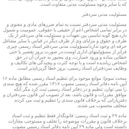
که با سایر وجوه مسئولیت مدنی متفاوت است.
مسئولیت مدنی سردفتر
مسئولیت مدنی سردفتر نسبت به تمام ضررهای مادی و معنوی و
در برابر تمامی اشخاص اعم از حقیقی یا حقوقی، عمومیت و شمول
دارد.هیچ گونه تناسبی بین تعهدات و مسئولیت های سردفتر از یک
طرف و حقوق و مزایای وی از طرف دیگر در قیاس با سایر مشاغل
حرفه ای وجود ندارد!مسؤولیت مدنی سردفتر اسناد رسمی چیزی
فراتر از مسؤولیتهای اداری اوست.در صورت بروز تقصیر یا حتی
خطایی ساده و ورود خسارت، وی مجبور به جبران آن در حق
اشخاص زیاندیده است و با توجه کثرت و پیچیدگی های تکالیف و
وظایف سردفتران اسناد رسمی، بروز خطا گریزناپذیر است.
مبحث سوم): موانع موجود برای تنظیم اسناد رسمی مطابق ماده ۱۶
آیین نامه دفاتر اسناد رسمی مصوب ۱۳۱۷ مقرر شده که هیچ سندی
را نمی توان، تنظیم و در دفاتر اسناد رسمی ثبت کرد مگر آنکه
موافق مقررات و قانون باشد، بعد از تصویب این قانون سردفتران و
دفتریارانی که برخلاف قانون سندی را تنظیم و ثبت می کردند
متخلف محسوب می شدند.
ماده ۲۹ و ثبت اسناد رسمی: قانونگذار فقط تنظیم و ثبت اسناد
برخلاف قانون و مقررات موضوعه را تخلف و مستوجب مجازات
دانسته است ولی ماده ۲۹ آیین نامه دفاتر اسناد رسمی مصوب