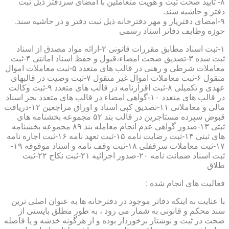
۸- تایید صحت ثبت و هویت متعاملین با امضای سردفتر ذیل ثبت
دفتر و حاشیه سند.
۹-امضای دفتریار و مهر دفترخانه ذیل ثبت دفتر و در حاشیه سند.
حوزه وظایف دفاتر اسناد رسمی
۱-ثبت اسناد مطابق مقررات قانونی ۲-ارائه مواد مصدق از اسناد
ثبت شده ۳-تصدیق صحت امضاء،قبول و حفظ اسناد امانتی ۴-ثبت
معاملات شرطی و رهنی در قالب های متعدد ۵-ثبت معاملات اموال
منقول ۶-ثبت معاملات اموال غیر منقول ۷-ثبت وصیت در قالبهای
عهدی و تکمیلی ۸-ثبت اقرارنامه در قالب های متعدد ۹-ثبت وکالت
در قالب های متعدد ۱۰-گواهی امضاء در قالب های متعدد بجز اسناد
مالی و معاملاتی ۱۱-تصدیق کپی اسناد و اوراق مراجعین ۱۲-دریافت
قبوض سپرده مستاجرین در قالب بند ۵۲ مجموعه بخشنامه های
ثبتی ۱۳-صدور گواهی عدم انجام معامله بند ۸۹ مجموعه بخشنامه
های ثبتی ۱۴-ثبت رضایت نامه ۱۵-ثبت تعهد نامه ۱۶-ثبت اجاره نامه
۱۷-ثبت معاملات سرقفلی ۱۸-ثبت وقف نامه و اسناد موقوفه ۱۹-
ثبت اسناد ضمانت نامه ۲۰-صدور اجرائیه ۲۱-ثبت نکاح ۲۲-ثبت
طلاق
فعالیت های انجام شده :
با عنایت به اینکه دفاتر موجود در دفترخانه ها به عنوان اصلی ترین
سند محکم و قانونی به شمار می رود ، به طور مطلق بایستی از
صحت در ثبت و نوشتار برخوردار بوده و از هرگونه خدشه و یا فاصله