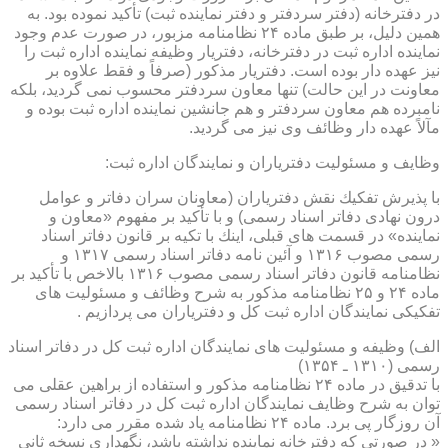
در دفترخانه (دفتر سردفتر و دفتر نماینده ثبت) تأكید نموده بود. به
همین دلیل، بر طبق ماده ۲۴ نظامنامه مزبور، در صورت عدم وجود
نماینده اداره ثبت در دفترخانه، دفتریار وظیفه نماینده اداره ثبت را
نیز عهده دار بوده است. دفتریار مذكور (صرفاً و فقط علاوه بر
معاونت در این حالت) تنها معاون سردفتر محسوب نمی گردید، بلكه
نامبرده هم معاون سردفتر و هم جانشین نماینده اداره ثبت بوده و
مآلاً عهده دار وظائف وی نیز می گردید.
وظایف و مسئولیت دفتریاران و نمایندگان اداره ثبت:
با پذیرش تفكیك نقش دفتریاران (معاونان سران دفاتر و عوامل
درون نهادی دفاتر اسناد رسمی) و با تأكید بر مفهوم «معاون و
نماینده» در قسمت های قبلی، اینك با تكیه بر قانون دفاتر اسناد
رسمی مصوب ۱۳۱۶ و آئین نامه دفاتر اسناد رسمی ۱۳۱۷ و
نظامنامه قانون دفاتر اسناد رسمی مصوب ۱۳۱۶ بالاخص با تأكید بر
ماده ۲۴ و ۲۵ نظامنامه مذكور به شرح وظائف و مسئولیت های
تفكیكی نمایندگان اداره ثبت كل و دفتریاران می پردازیم .
الف) وظیفه و مسئولیت های نمایندگان اداره ثبت كل در دفاتر اسناد
رسمی (۱۳۱۰ ـ ۱۳۵۴)
با تدقیق در ماده ۲۴ نظامنامه مذكور و استفاده از براهین عقلی می
توان به شرح وظایف نمایندگان اداره ثبت كل در دفاتر اسناد رسمی
آن روزگار پی برد. ماده ۲۴ نظامنامه یاد شده مقرر می دارد:
« در صورتی كه دفترخانه نماینده نداشته باشد، نگهداری نسخه ثانی