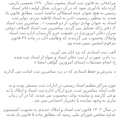
مراجعان، به قانون ثبت اسناد مصوب سال ۱۲۹۰ شمسی بازمی
گردد.باید یادآوری نمود كه در آن دوران، شكل اولیه دفاتر اسناد
رسمی به هیچ عنوان جنبه استقلالی نداشته است. مطابق قانون یاد
شده، به منظور رسمیت دادن به اسناد قاطبه مردم، دوایر ثبت
اسناد به عنوان نهادی دولتی، از دو قسمت ۱ ـ مباشرین ثبت اسناد
۲ـ دفتر راكد تشكیل می گردید. مباشرین ثبت اسناد (اسلاف دولتی
سران دفاتر امروزی)، در حقیقت جزو كارمندان اداره ثبت اسناد
واملاك محسوب می گردیدند كه وظایف آنان در ماده ۴۷ قانون
مرقوم،اینچنین تبیین شده بود .
الف: ثبت اسنادی كه نزد آنان می آورند.
ب: دادن صورت از ثبت دفاتر اسناد و سواد از اسناد ثبت شده.
ج: انجام تصدیقات (مبنای امروزین گواهی امضا ء
د: پذیرش و حفظ اسنادی كه در نزد مباشرین ثبت امانت می گذارند
.
چون مراكز تنظیم اسناد رسمی در ادارات ثبت مستقر بودند و به
علت اینكه مباشرین ثبت، جزو اركان اداره ثبت اسناد و املاك یا به
نوعی كارمند و نماینده دولت محسوب می شدند، لذا در آن زمان
نیازی به وجود نماینده یا دفتریار احساس نمی شد .
در سال ۱۳۰۲ قانون ثبت اسناد و املاك جدیدی به تصویب كمیسیون
عدلیه مجلس شورای ملی رسید كه مطابق ماده ۵ قانون یاد شده،