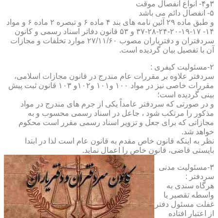
۳و۴- انواع انفصال موقت
۵- انفصال دائم می باشد
و طبق ماده ۲۹ آئین نامه های بند ۴ ماده ۶ و تبصره ۲ ماده ۶ و مواد
۱۴- ۱۷-۱۹-۲۰-۲۴-۲۸-۳۷ و ۵۳ قانون دفاتر اسناد رسمی و کانون
سردفتران و دفتریاران مصوب ۲۷/۱۱/۶۰ موارد تخلفات و مجازات
آن با تفصیل بیان گردیده است.
۲-مسئولیت کیفری :
سردفتر علاوه بر مقررات عام مندرج در قانون مجازات اسلامی،
مقررات خاصی نیز در مواد ۱۰۰ و۱۰۱ و۱۰۲و ۱۰۳ قانون ثبت پیش
بینی گردیده است؛
و در صورتی که سردفتر عامداً یکی از جرم های مندرج در مواد
مذکور را مرتکب شود ، جاعل در اسناد رسمی محسوب و به
مجازاتی که برای جعل و تزویر اسناد رسمی مقرر است محکوم
خواهد شد.
نظر به اینکه قانون خاص مقدم به قانون عام است لذا در ابتدا
بایستی قاضی، قانون خاص را اعمال نماید.
۳-مسئولیت مدنی
سردفتر :
هرگاه سندی به
واسطه تقصیر یا
غفلت مسئول دفتر
از اعتبار افتاده