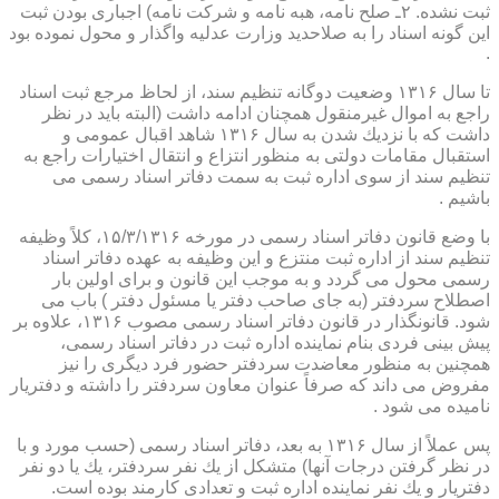
ثبت نشده. ۲ـ صلح نامه، هبه نامه و شركت نامه) اجباری بودن ثبت
این گونه اسناد را به صلاحدید وزارت عدلیه واگذار و محول نموده بود
.
تا سال ۱۳۱۶ وضعیت دوگانه تنظیم سند، از لحاظ مرجع ثبت اسناد
راجع به اموال غیرمنقول همچنان ادامه داشت (البته باید در نظر
داشت كه با نزدیك شدن به سال ۱۳۱۶ شاهد اقبال عمومی و
استقبال مقامات دولتی به منظور انتزاع و انتقال اختیارات راجع به
تنظیم سند از سوی اداره ثبت به سمت دفاتر اسناد رسمی می
باشیم .
با وضع قانون دفاتر اسناد رسمی در مورخه ۱۵/۳/۱۳۱۶، كلاً وظیفه
تنظیم سند از اداره ثبت منتزع و این وظیفه به عهده دفاتر اسناد
رسمی محول می گردد و به موجب این قانون و برای اولین بار
اصطلاح سردفتر (به جای صاحب دفتر یا مسئول دفتر ) باب می
شود. قانونگذار در قانون دفاتر اسناد رسمی مصوب ۱۳۱۶، علاوه بر
پیش بینی فردی بنام نماینده اداره ثبت در دفاتر اسناد رسمی،
همچنین به منظور معاضدت سردفتر حضور فرد دیگری را نیز
مفروض می داند كه صرفاً عنوان معاون سردفتر را داشته و دفتریار
نامیده می شود .
پس عملاً از سال ۱۳۱۶ به بعد، دفاتر اسناد رسمی (حسب مورد و با
در نظر گرفتن درجات آنها) متشكل از یك نفر سردفتر، یك یا دو نفر
دفتریار و یك نفر نماینده اداره ثبت و تعدادی كارمند بوده است.