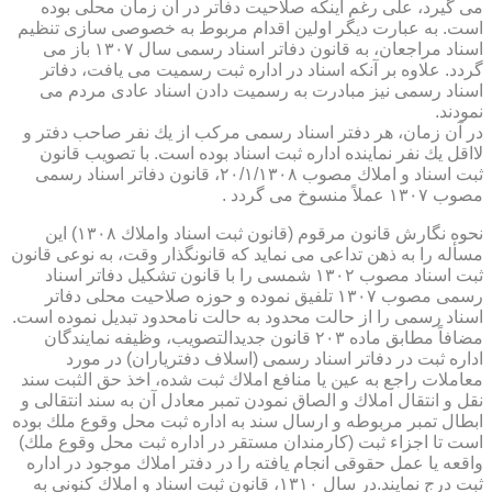
می گیرد، علی رغم اینكه صلاحیت دفاتر در آن زمان محلی بوده
است. به عبارت دیگر اولین اقدام مربوط به خصوصی سازی تنظیم
اسناد مراجعان، به قانون دفاتر اسناد رسمی سال ۱۳۰۷ باز می
گردد. علاوه بر آنكه اسناد در اداره ثبت رسمیت می یافت، دفاتر
اسناد رسمی نیز مبادرت به رسمیت دادن اسناد عادی مردم می
نمودند.
در آن زمان، هر دفتر اسناد رسمی مركب از یك نفر صاحب دفتر و
لااقل یك نفر نماینده اداره ثبت اسناد بوده است. با تصویب قانون
ثبت اسناد و املاك مصوب ۲۰/۱/۱۳۰۸، قانون دفاتر اسناد رسمی
مصوب ۱۳۰۷ عملاً منسوخ می گردد .
نحوه نگارش قانون مرقوم (قانون ثبت اسناد واملاك ۱۳۰۸) این
مسأله را به ذهن تداعی می نماید كه قانونگذار وقت، به نوعی قانون
ثبت اسناد مصوب ۱۳۰۲ شمسی را با قانون تشكیل دفاتر اسناد
رسمی مصوب ۱۳۰۷ تلفیق نموده و حوزه صلاحیت محلی دفاتر
اسناد رسمی را از حالت محدود به حالت نامحدود تبدیل نموده است.
مضافاً مطابق ماده ۲۰۳ قانون جدیدالتصویب، وظیفه نمایندگان
اداره ثبت در دفاتر اسناد رسمی (اسلاف دفتریاران) در مورد
معاملات راجع به عین یا منافع املاك ثبت شده، اخذ حق الثبت سند
نقل و انتقال املاك و الصاق نمودن تمبر معادل آن به سند انتقالی و
ابطال تمبر مربوطه و ارسال سند به اداره ثبت محل وقوع ملك بوده
است تا اجزاء ثبت (كارمندان مستقر در اداره ثبت محل وقوع ملك)
واقعه یا عمل حقوقی انجام یافته را در دفتر املاك موجود در اداره
ثبت درج نمایند.در سال ۱۳۱۰، قانون ثبت اسناد و املاك كنونی به