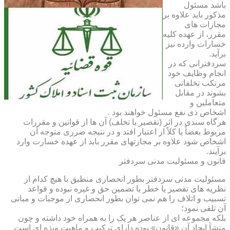
باشد مسئول
مذکور باید علاوه بر
مجازات های
مقرر، از عهده کلیه
خسارات وارده نیز
برآید.
سردفترانی که در
انجام وظایف خود
مرتکب تخلفاتی
بشوند در مقابل
متعاملین و
اشخاص ذی نفع مسئول خواهند بود .
هرگاه سندی در اثر (تقصیر یا تخلف) آن ها از قوانین و مقررات
مربوط بعضاً یا کلاً از اعتبار افتد و در نتیجه ضرری متوجه آن
اشخاص شود علاوه بر مجازتهای مقرر باید از عهده خسارت وارد
برآیند.
قانون و مسئولیت مدنی سردفتر
مسئولیت مدنی سردفتر بطور انحصاری منطبق با هیچ کدام از
نظریه های تقصیر یا خطر یا تضمین حق و غیره نبوده و قواعد
تسبیب و اتلاف را هم نمی توان بطور انحصاری از موجبات و مبانی
آن تلقی نمود؛
بلکه مجموعه ای از عناصر هر یک را به همراه خود داشته و چون
منشأ ایجاد آن «قانون» بوده دارای ترکیب و ماهیت ویژه ای است