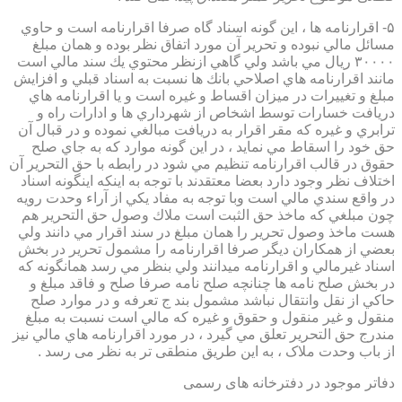
۵- اقرارنامه ها ، اين گونه اسناد گاه صرفا اقرارنامه است و حاوي
مسائل مالي نبوده و تحرير آن مورد اتفاق نظر بوده و همان مبلغ
۳۰۰۰۰ ريال مي باشد ولي گاهي ازنظر محتوي يك سند مالي است
مانند اقرارنامه هاي اصلاحي بانك ها نسبت به اسناد قبلي و افزايش
مبلغ و تغييرات در ميزان اقساط و غيره است و يا اقرارنامه هاي
دريافت خسارات توسط اشخاص از شهرداري ها و ادارات راه و
ترابري و غيره كه مقر اقرار به دريافت مبالغي نموده و در قبال آن
حق خود را اسقاط مي نمايد ، در اين گونه موارد كه به جاي صلح
حقوق در قالب اقرارنامه تنظيم مي شود در رابطه با حق التحرير آن
اختلاف نظر وجود دارد بعضا معتقدند با توجه به اينكه اينگونه اسناد
در واقع سندي مالي است وبا توجه به مفاد يكي از آراء وحدت رويه
چون مبلغي كه ماخذ حق الثبت است ملاك وصول حق التحرير هم
هست ماخذ وصول تحرير را همان مبلغ در سند اقرار مي دانند ولي
بعضي از همكاران ديگر صرفا اقرارنامه را مشمول تحرير در بخش
اسناد غيرمالي و اقرارنامه ميدانند ولي بنظر مي رسد همانگونه كه
در بخش صلح نامه ها چنانچه صلح نامه صرفا صلح و فاقد مبلغ و
حاكي از نقل وانتقال نباشد مشمول بند ج تعرفه و در موارد صلح
منقول و غير منقول و حقوق و غيره كه مالي است نسبت به مبلغ
مندرج حق التحرير تعلق مي گيرد ، در مورد اقرارنامه هاي مالي نيز
از باب وحدت ملاک ، به این طریق منطقی تر به نظر می رسد .
دفاتر موجود در دفترخانه های رسمی