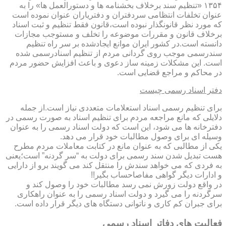
۱۳۵۴ «تنظیم سند برخلاف بخشنامه ها و دستورالعمل ها» را به
عنوان تخلفات انتظامی سردفتران و دفتریاران عنوان نموده است
که مورد نظر قانونگذار نبوده است،قانون فقط تنظیم و ثبت اسناد
برخلاف قانون و مقررات موضوعه را تخلف و مستوجب مجازات
دانسته است.در کشور ایران موانع ایجادشده بر سر راه تنظیم
سندرسمی موجب روی گردانی مردم از تنظیم اسنادرسمی شده
است. این مشکلات زمینه ساز دعوی و باعث افزایش حضور مردم
در محاکم و مراجع قضایی است.
دفتر اسناد رسمی چیست
برای تنظیم رسمی اسناد استعلامات متعددی نیاز است.از جمله
دلایلی که مانع مراجعه مردم برای تنظیم اسناد به صورت رسمی در
دفترخانه ها می شود، این است که دولت اسناد رسمی را به عنوان
وسیله ای برای وصول مطالبات خود قرار می دهد.
یکی از مطالبی که به عنوان مانع در کتابت معاملات مردم مطرح
هست تبدیل شدن سند رسمی برای دولت به “سر گردنه” است؛یعنی
به فردی که می خواهد سندش را منتقل کند می گویند برو از دارایی
و ادارات دیگر گواهی مفاصاحساب بگیر!!
در واقع دولت زورش نمی رسد مطالبات خود را وصول کند و
سرگردنه را می گیرد و دولت اسناد رسمی را به عنوان راهکاری
برای جبران کم کاری و ناتوانی دستگاه های دیگر قرار داده است.
فعالیت های دفاتر اسناد رسمی