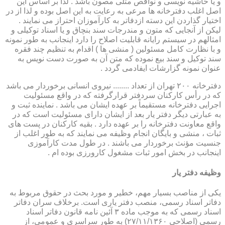
و یا حاشیه نویسی و نواقص مثلی مصون باشد . لذا بر اساس این
اصل اغلب دفترخانه ها مرعی به رعایت به این اصل بوده و لذا از در
اختیار گذاردن این دسته ازدفاتر به کارآموزان احتراز می نمایند .
لیکن از آنجایی که متون و مندرجات سند بنچاق و یا اسناد توکیلی و
امثالهم در سیستم رایانه قابلیت اصلاح را دارد اینجانب به طور نمونه
و با نظارت کامل مسئولین ( منشی ها ) اقدام به تنظیم چند فقره
سند توکیل و سند بیع نموده که متن آن به صورت دست نویس به
عنوان نمونه گزارشات ایفادمی گردد .
دفترخانه ۲۰۰ تهران از تعداد ........ نیروی انسانی برخوردار می باشد
که در رأس کارکنان سردفتر قرارگرفته که در واقع مسئولیت
اجرایی دفترخانه مستقیماً بر عهده ایشان می باشد . نماینده ثبت و
به عبارتی دیگر دفتر یار بعد از ایشان دارای مسئولیت است که در
واقع معاونت دفترخانه را بر عهده دارد . بقیه کارکنان در پست های
ثبات ، منشی و بایگان انجام وظیفه می نمایند که به طور اغلب از
جنسیت مؤنث برخوردار می باشند . در طول مدت کارآموزی
اینجانب در بخش امور ثبات مشغول کارورزی بوده ام .
وظیفه دفتر یار
یكی از مناصب بسیار مهم، خطیر و مورد بحث در حقوق مربوط به
دفاتر اسناد رسمی، منصب دفتر یاری است. برخلاف سران دفاتر
اسناد رسمی كه به موجب ماده ۳ آئین نامه قانون دفاتر اسناد
رسمی (اصلاحی ۲۷/۱۱/۱۳۶۰) به طور سراسری و عمومی، از