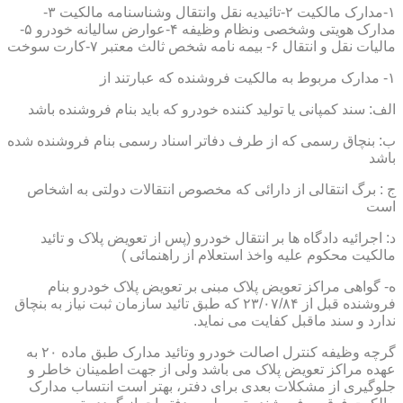
۱-مدارک مالکیت ۲-تائیدیه نقل وانتقال وشناسنامه مالکیت ۳-
مدارک هویتی وشخصی ونظام وظیفه ۴-عوارض سالیانه خودرو ۵-
مالیات نقل و انتقال ۶- بیمه نامه شخص ثالث معتبر ۷-کارت سوخت
۱- مدارک مربوط به مالکیت فروشنده که عبارتند از
الف: سند کمپانی یا تولید کننده خودرو که باید بنام فروشنده باشد
ب: بنچاق رسمی که از طرف دفاتر اسناد رسمی بنام فروشنده شده
باشد
ج : برگ انتقالی از دارائی که مخصوص انتقالات دولتی به اشخاص
است
د: اجرائیه دادگاه ها بر انتقال خودرو (پس از تعویض پلاک و تائید
مالکیت محکوم علیه واخذ استعلام از راهنمائی )
ه- گواهی مراکز تعویض پلاک مبنی بر تعویض پلاک خودرو بنام
فروشنده قبل از ۲۳/۰۷/۸۴ که طبق تائید سازمان ثبت نیاز به بنچاق
ندارد و سند ماقبل کفایت می نماید.
گرچه وظیفه کنترل اصالت خودرو وتائید مدارک طبق ماده ۲۰ به
عهده مراکز تعویض پلاک می باشد ولی از جهت اطمینان خاطر و
جلوگیری از مشکلات بعدی برای دفتر، بهتر است انتساب مدارک