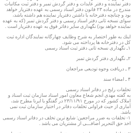
دفتر نماینده و دفتر عایدات و دفتر گردش تمبر و دفتر ثبت مكاتبات
مندرج در ماده ۲۳ قانون دفتر اسناد رسمی به عهده دفتریار خواهد
بود و چنانچه دفترخانه با داشتن دفتریار نماینده هم داشته باشد،
سوای نسخه ثانی دفتر اسناد رسمی و دفتر گردش تمبر (كه به عهده
نماینده خواهد بود) نگهداری سایر دفاتر فوق به عهده دفتریار است .
اینك به طور اختصار به شرح وظایف چهارگانه نمایندگان اداره ثبت
كل در دفترخانه ها پرداخته می شود.
۱ـ نگهداری نسخه ثانی دفتر ثبت اسناد رسمی
۲ـ نگهداری دفتر گردش تمبر
۳ ـ دریافت وجوه تودیعی مراجعان
۴ ـ امضاء سند
تخلفات رایج در دفاتر اسناد رسمی
به گفته مهدی انجم شعاع معاون امور اسناد سازمان ثبت اسناد و
املاک کشور که در مورخ ۲۳/۱۱/۹۱ در گفتگو با ایرنا مطرح شد،
آماری از حیث فراوانی تخلفات دفاتر در اختیار سازمان ثبت نمی
باشد.
۱- تخلفات به ضرر مراجعین: شایع ترین تخلف در دفاتر اسناد رسمی
اخذ حق التحریر اضافـــی از مشتریان می باشد .