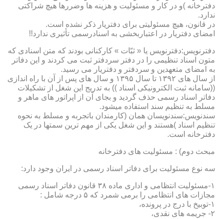
دفترخانه )و در کار و مسئولیت و هزینه ها وضررها هیچ شراکتی
ندارد.
در قانون، هیچ مسئولیتی برای دفتریار ذکر نشده است.
امضای دفتریار در اعتباربخشی به اسنادرسمی تأثیری ندارد!!
دفترنویس:دفترنویس یا « ثبّات » کارکنانی بودند که متن اسنادی که
متون اسناد تنظیمی را در دفتر سردفتر ثبت می کردند و این دفاتر
به امضای متعهدین و سردفتر و دفتریار می رسید.
از سال های ۱۳۹۲ تا سال ۱۳۹۵ و سال های پس از آن با راه اندازی
((سامانه ثبت الکترونیکی اسناد )) به تدریج این شغل از تشکیلات
دفاتر اسناد رسمی حذف گردید و بجای آن از اپراتور های ماهر و
مسلط به تنظیم سند استفاده میشود.
سندنویس:سندنویسان همان (کارمندان باتجربه و مسلط به نحوه
تنظیم اسناد )هستند و این شغل یکی از مهم ترین سمتها در یک
دفترخانه است.
مبحث دوم) : مسئولیت های دفترخانه
سه نوع مسئولیت برای دفاتر اسناد رسمی در ایران وجود دارد:
۱-مسئولیت انتظامی و اداری ماده ۳۸ قانون دفاتر اسناد رسمی
مجازات های انتظامی را برمی شمرد که ۵ درجه شامل :
۱-توبیخ با درج در پرونده،
۲- جریمه های نقدی،