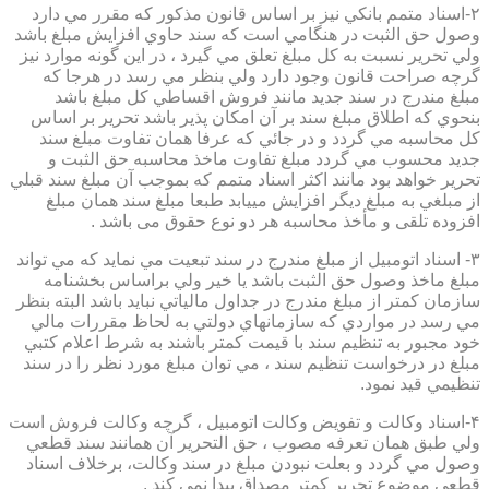
۲-اسناد متمم بانكي نيز بر اساس قانون مذكور كه مقرر مي دارد
وصول حق الثبت در هنگامي است كه سند حاوي افزايش مبلغ باشد
ولي تحرير نسبت به كل مبلغ تعلق مي گيرد ، در اين گونه موارد نيز
گرچه صراحت قانون وجود دارد ولي بنظر مي رسد در هرجا كه
مبلغ مندرج در سند جديد مانند فروش اقساطي كل مبلغ باشد
بنحوي كه اطلاق مبلغ سند بر آن امكان پذير باشد تحرير بر اساس
كل محاسبه مي گردد و در جائي كه عرفا همان تفاوت مبلغ سند
جديد محسوب مي گردد مبلغ تفاوت ماخذ محاسبه حق الثبت و
تحرير خواهد بود مانند اكثر اسناد متمم كه بموجب آن مبلغ سند قبلي
از مبلغي به مبلغ ديگر افزايش مييابد طبعا مبلغ سند همان مبلغ
افزوده تلقی و مأخذ محاسبه هر دو نوع حقوق می باشد .
۳- اسناد اتومبيل از مبلغ مندرج در سند تبعيت مي نمايد كه مي تواند
مبلغ ماخذ وصول حق الثبت باشد يا خير ولي براساس بخشنامه
سازمان كمتر از مبلغ مندرج در جداول مالياتي نبايد باشد البته بنظر
مي رسد در مواردي كه سازمانهاي دولتي به لحاظ مقررات مالي
خود مجبور به تنظيم سند با قيمت كمتر باشند به شرط اعلام كتبي
مبلغ در درخواست تنظيم سند ، مي توان مبلغ مورد نظر را در سند
تنظيمي قيد نمود.
۴-اسناد وكالت و تفويض وكالت اتومبيل ، گرچه وكالت فروش است
ولي طبق همان تعرفه مصوب ، حق التحرير آن همانند سند قطعي
وصول مي گردد و بعلت نبودن مبلغ در سند وكالت، برخلاف اسناد
قطعی موضوع تحریر کمتر مصداق پیدا نمی کند .