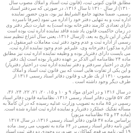
مطابق قانون كنونی ثبت، (قانون ثبت اسناد و املاك مصوب سال
۱۳۱۰) از سال ۱۳۱۰ تا سال ۱۳۱۶، در صورتی كه سردفتر اسناد
رسمی، ضمناً مجتهد جامع الشرایط نیز بود، بدون حضور نماینده
اداره ثبت و به تنهایی دفتر خود را اداره می نمود (صرفاً نامبرده
دارای تعدادی كارمند دفترخانه بوده است) به عبارت دیگر دفتر وی
در زمان حاكمیت قانون یاد شده فاقد نماینده اداره ثبت بوده است
لیكن از این تاریخ به بعد، (ازسال ۱۳۱۶، یعنی سال انتزاع تنظیم سند
رسمی از اداره ثبت و عدم وجود دفتر ثبت معاملات غیرمنقول در
اداره مذكور) دفترخانه وی، علیرغم عدم وجود نماینده اداره ثبت،
می بایست دارای دفتریار بوده و وظیفه نماینده اداره ثبت نیز مطابق
ماده ۲۴ نظامنامه آتی الذكر بر عهده دفتریار بوده است (یك دفتر
جاری در اختیار سردفتر و دفتر نماینده اداره ثبت در اختیار دفتریار)
و این یكی از تفاوت هایی است كه بین قانون ثبت اسناد و املاك
مصوب ۱۳۱۰ از یك طرف و قانون دفاتر اسناد رسمی ۱۳۱۶ از
طرف دیگر وجود داشته است .
در سال ۱۳۱۶ و در اجرای مواد ۹ و ۱۰ و ۱۵، ۲۰، ۲۱، ۲۲، ۲۴، ۳۶،
۵۳، ۵۷ قانون دفاتر اسناد رسمی ۱۳۱۶، نظامنامه قانون دفاتر اسناد
رسمی در ۸۵ ماده به تصویب وزارت عدلیه رسیده كه در آن كاملاً به
مسأله تفكیك عملكرد دفتریار و نماینده اداره ثبت اشاره شده است.
(ماده ۲۴ و ۲۵ نظامنامه مزبور)
براساس ماده ۴۷ قانون دفاتر اسناد رسمی ۱۳۱۶، در سال ۱۳۱۷
آئین نامه دفاتر اسناد رسمی در ۶۴ ماده به تصویب می رسد. ماده
۱۹ آئین نامه مرقوم كماكان بر ضرورت وجودی دو دفتر ثبت اسناد