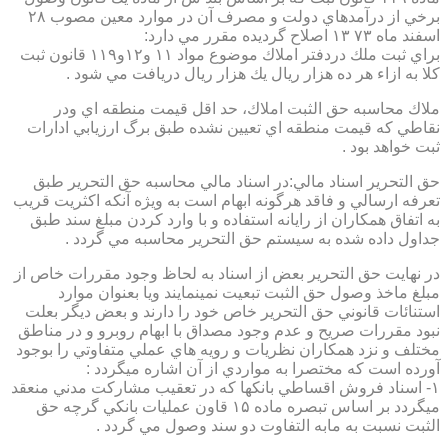
برخي از درآمدهاي دولت و مصرف آن در موارد معين مصوب ۲۸
اسفند ماه ۷۳ ۱۳ اصلاح گرديده مقرر مي دارد:
براي ثبت ملك دردفتر املاك موضوع مواد ۱۱ و۱۲و۱۱۹ قانون ثبت
كلا به ازاء هر ده هزار ريال يك هزار ريال دريافت مي شود .
ملاك محاسبه حق الثبت املاك، حد اقل قيمت منطقه اي ودر
نقاطي كه قيمت منطقه اي تعيين نشده طبق برگ ارزيابي ادارات
ثبت خواهد بود .
حق التحرير اسناد مالي:در اسناد مالي محاسبه حق التحرير طبق
تعرفه ارسالي و فاقد هرگونه ابهام است به ويژه آنكه اكثريت قريب
به اتفاق همكاران از رايانه استفاده و با وارد كردن مبلغ سند طبق
جداول داده شده به سيستم حق التحرير محاسبه مي گردد .
در نهايت حق التحرير بعض از اسناد به لحاظ وجود مقررات خاص از
مبلغ ماخذ وصول حق الثبت تبعيت نمينمايند ويا بعنوان موارد
استنائات قانوني حق التحرير خاص خود را دارند و بعض ديگر بعلت
نبود مقررات صريح و عدم وجود مصداق با ابهام روبرو و در مناطق
مختلف و نزد همكاران نظريات و رويه هاي عملي متفاوتي را بوجود
آورده است كه مختصرا به مواردي از آن اشاره ميگردد :
۱- اسناد فروش اقساطي بانكها كه در تعقيب مشاركت مدني منعقد
ميگردد بر اساس تبصره ماده ۱۵ قاون عمليات بانكي گرچه حق
الثبت نسبت به مابه التفاوت دو سند وصول مي گردد .