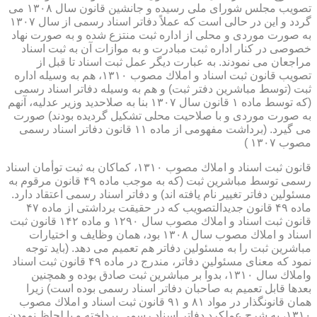
تصویب مجلس شورای ملی رسیده و جانشین قانون سال ۱۳۰۸ می
گردد و این در حالی است كه عملاً دفاتر اسناد رسمی از سال ۱۳۰۷
به صورت موردی و محلی از اداره ثبت منتزع شده و به صورت نهاد
خصوصی در كنار اداره ثبت مبادرت و به موازات آن به ثبت اسناد
مراجعان می نمودند. به عبارت دیگر عمل ثبت اسناد تا قبل از
تصویب قانون ثبت اسناد و املاك مصوب ۱۳۱۰، هم به وسیله اداره
ثبت (توسط مباشرین دفتر ثبت) و هم به وسیله دفاتر اسناد رسمی
(كه توسط ماده ۱ قانون سال ۱۳۰۷ بنا به صلاحدید وزیر عدلیه، آنهم
به صورت موردی و با صلاحیت محلی تشكیل گردیده بودند) صورت
می گیرد. (برداشت مفهومی از ماده ۱۱ قانون دفاتر اسناد رسمی
مصوب ۱۳۰۷ )
قانون ثبت اسناد و املاك مصوب ۱۳۱۰، كماكان به ثبت توأمان اسناد
رسمی توسط مباشرین ثبت (كه به موجب ماده ۴۹ قانون مرقوم به
مسئولین دفاتر تغییر نام یافته اند) و دفاتر اسناد رسمی اعتقاد دارد.
ماده ۴۹ قانون جدیدالتصویب كه در حقیقت برداشتی از ماده ۴۷
قانون ثبت اسناد و املاك مصوب سال ۱۲۹۰ و ماده ۱۴۲ قانون ثبت
اسناد و املاك مصوب سال ۱۳۰۸ بود، همان وظایف و اختیارات
مباشرین ثبت را به مسئولین دفاتر هم تعمیم می دهد. (باید توجه
نمود كه معنای مسئولین دفاتر، مندرج در ماده ۴۹ قانون ثبت اسناد
واملاك سال ۱۳۱۰، بدواً بر مباشرین ثبت صادق بوده و همچنین
بعدها قابل تعمیم به صاحبان دفاتر اسناد رسمی بوده است) زیرا
همان قانونگذار در مواد ۸۱ و ۹۱ قانون ثبت اسناد و املاك مصوب
۱۳۱۰، به شرح عملكرد دفاتر اسناد رسمی پرداخته و با لحاظ نمودن