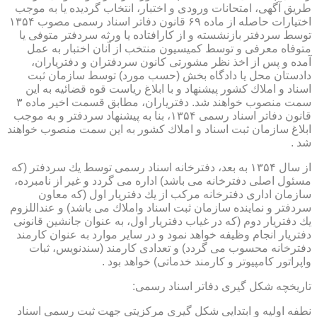
طریق آگهی، امتحانات ورودی و اختبار، انتخاب گردیده یا به موجب
اختیارات حاصله از ماده ۶۹ قانون دفاتر اسناد رسمی مصوب ۱۳۵۴
توسط سردفتر بازنشسته و از كارافتاده یا ورثه سردفتر متوفی یا
متوفاه معرفی و توسط كمیسیون منتخب از آنان اختبار به عمل
آمده و پس از اخذ نظر مشورتی كانون سردفتران و دفتریاران،
دادستان محل یا دادگاه بخش (حسب مورد) توسط سازمان ثبت
اسناد و املاك كشور پیشنهاد و با ابلاغ ریاست قوه قضائیه به این
سمت منصوب خواهند شد. دفتریاران، مطابق قسمت اخیر ماده ۳
قانون دفاتر اسناد رسمی ۱۳۵۴، بنا به پیشنهاد سردفتر و به موجب
ابلاغ سازمان ثبت اسناد و املاك كشور به این سمت منصوب خواهند
شد .
از سال ۱۳۵۴ به بعد، دفترخانه اسناد رسمی توسط یك سردفتر (كه
مسئول اصلی دفترخانه می باشد) اداره می گردد و غیر از نامبرده،
سازمان اداری دفترخانه مركب از یك دفتریار اول (كه معاون
سردفتر و نماینده سازمان ثبت اسناد واملاك می باشد) و عنداللزوم
یك دفتریار دوم (كه در غیاب دفتریار اول، به عنوان جانشین قانونی
دفتریار انجام وظیفه خواهد نمود و در سایر موارد به عنوان كارمند
دفترخانه محسوب می گردد) و تعدادی كارمند (سندنویس، ثبات
واپراتور كامپیوتر و كارمند خدماتی) خواهد بود .
تاریخچه شكل گیری دفاتر اسناد رسمی:
نطفه اولیه و ابتدایی شكل گیری مركزیتی جهت ثبت رسمی اسناد