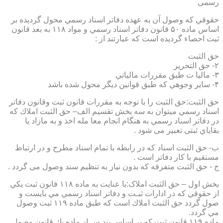
رسمی
حقوقي كه وصول آن به عهده دفاتر اسناد رسمي محول گرديده بر
اساس ماده ۵۰ قانون دفاتر اسناد رسمي و مواد ۱۱۸ به بعد قانون
ثبت احصاء گرديده است كه عبارتند از :
حق الثبت
۲- حق التحرير
۳- ماليا ت طبق مقررات مالياتي
۴- ساير وجوهي كه طبق قوانين ديگر محول شده باشد
حق الثبت:حق الثبت را با توجه به مقررات قانون ثبت وقانون دفاتر
اسناد رسمي ميتوان به سه بخش تقسيم الف– حق الثبت املاك كه
در دفاتر اسناد رسمي به هنگام انجام معا مله اخذ و به مازاد يا
بقاياي ثبتی تعبیر می شود .
ب- حق الثبت اسناد كه در رابطه با تمام اسناد مطرح و در ارتباط
مستقيم با كار دفاتر است .
ج - حق الثبت متفرقه كه بدون نياز به تنظیم سند وصول می گردد .
بخش اول – حق الثبت املاک:با عنايت به ماده ۱۱۸ قانون ثبت يكي
از حقوقي كه در ادارات ثبـت و دفاتر اسناد رسمي مي بايست و
صول گردد حق الثبت املاك است كه طبق ماده ۱۱۹ ثبت وصول
مي گردد.
ماده ۱۱۹ قانون ثبت كه بر اساس بند س از ماده يك قانون وصول