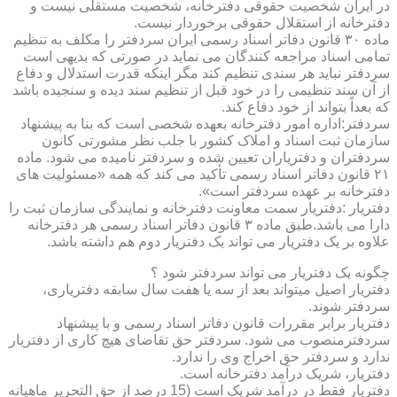
در ایران شخصیت حقوقی دفترخانه، شخصیت مستقلی نیست و
دفترخانه از استقلال حقوقی برخوردار نیست.
ماده ۳۰ قانون دفاتر اسناد رسمی ایران سردفتر را مکلف به تنظیم
تمامی اسناد مراجعه کنندگان می نماید در صورتی که بدیهی است
سردفتر نباید هر سندی تنظیم کند مگر اینکه قدرت استدلال و دفاع
از آن سند تنظیمی را در خود قبل از تنظیم سند دیده و سنجیده باشد
که بعداً بتواند از خود دفاع کند.
سردفتر:اداره امور دفترخانه بعهده شخصی است که بنا به پیشنهاد
سازمان ثبت اسناد و املاک کشور با جلب نظر مشورتی کانون
سردفتران و دفتریاران تعیین شده و سردفتر نامیده می شود. ماده
۲۱ قانون دفاتر اسناد رسمی تأکید می کند که همه «مسئولیت های
دفترخانه بر عهده سردفتر است».
دفتریار :دفتریار سمت معاونت دفترخانه و نمایندگی سازمان ثبت را
دارا می باشد.طبق ماده ۳ قانون دفاتر اسناد رسمی هر دفترخانه
علاوه بر یک دفتریار می تواند یک دفتریار دوم هم داشته باشد.
چگونه یک دفتریار می تواند سردفتر شود ؟
دفتریار اصیل میتواند بعد از سه یا هفت سال سابقه دفتریاری،
سردفتر شوند.
دفتریار برابر مقررات قانون دفاتر اسناد رسمی و با پیشنهاد
سردفترمنصوب می شود. سردفتر حق تقاضای هیچ کاری از دفتریار
ندارد و سردفتر حق اخراج وی را ندارد.
دفتریار، شریک درآمد دفترخانه است.
دفتریار فقط در درآمد شریک است (15 درصد از حق التحریر ماهیانه