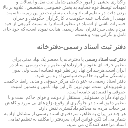
واگذاری بخشی از امور حاکمیتی شامل ثبت نقل و انتقالات و
تعهدات توسط قوه قضاییه به بخش خصوصی متخصص، علاوه بر بالا
بردن دقت در تنظیم اسناد و سلب مسئولیت در این زمینه، قسمت
مهمی از شکایات علیه حکومت یا کارگزاران حکومتی و جبران
خسارات ناشی از اشتباه در تنظیم اسناد را به سمت گروهی از خود
مردم یعنی سردفتران اسناد رسمی هدایت نموده است،که خود جای
تامل و نگرانی بوده و هست.
دفتر ثبت اسناد رسمی-دفترخانه
دفتر ثبت اسناد رسمی
یا دفترخانه یا محضر یک نهاد مدنی برای
تنظیم حرفه ای عقود و قراردادهاو تنظیم و ثبت رسمی اسناد در
ایران است.هرچند این نهاد زیر نظر قوه قضاییه است ولی بدون
وابستگی مالی به حاکمیت سیاسی اداره می شود.
دفتر اسناد رسمی به عنوان یک مرکز حقوقی و مدنی رابط حاکمیت
و شهروندان است، مهم ترین کار این نهاد تأمین و تضمین امنیت
حقوقی و اقتصادی جامعه است.
این نهاد دارای مسئولیتی مستقل از دولت و قوای حاکم است و با
تنظیم دقیق اسناد در جلوگیری از وقوع نزاع های بی مورد و کاهش
مراجعات مردم به محاکم دادگستری نقش دارند.
هر چند در ایران به ظاهر، سردفتری اسناد رسمی از مشاغل آزاد به
شمار می آید لکن قوانین ایران سردفتر را مکلف به تنظیم تمامی
اسناد مراجعه کنندگان می نماید.