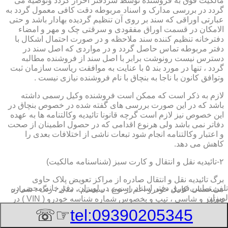
مالکیت فوق به فروشنده توسط سردفتر احراز گردد وتوصیه می
گردد در بررسی مدارک و اسناد مربوطه دقت کافی معمول گردد به
عبارتی اوراقی که سند بر روی آن تنظیم گردیده بهادار باشد و حتی
الامکان در قسمت اوراق مفقودی و سرقتی چک و مهر و امضاء
دفترخانه تنظیم کننده سند ملاحظه و در صورت احتمال اشکال با
دفتر مربوطه تماس حاصل گردد و در مواردی که اصل سند در
دسترس نیست رونوشت برابر با اصل سند از فروشنده مطالبه
گردد ، تنها در مورد بند ۵ با عنایت به موافقت ریاست سازمان ثبت
وتوافق کانون با ناجا به بنچاق با نام فروشنده نیازی نیست .
لازم به ذکر است که ممکن است فروشنده وکیل رسمی داشته
باشد که در این صورت بررسی های گفته شده در خصوص بنچاق در
این خصوص نیز لازم است گرچه قانونا تائیدیه وکالتنامه ها به عهده
دفاتر نمی باشد ولی هرنوع اقدامی که در حصول اطمینان از صحت
و اعتبار وکالتنامه انجام شود تبعات ناشی از اختلافات بعدی را
کاهش می دهد.
۲-تائیدیه نقل و انتقال و کارت سبز (شناسنامه مالکیت)
برگ تائیدیه نقل و انتقال صادره از مراکز تعویض پلاک حاوی
تلفن تماس فوری
دفتر اسناد رسمی در لویزان, دفترخانه,محضر در
مشخصات کامل خودرو اعم از نوع ، سیستم ، مدل ، رنگ ، شماره
لویزان
موتور و شاسی ، تیپ و بخصوس شماره شناسه خودرو ( VIN ) در
صدر صفحه و مشخصات فروشنده و خریدار اعم از مشخصات
☞☏
tel:09390205345
سجلی و شماره ملی و کدپستی و آدرس و شماره انتظامی
اختصاصی آنها با قسمت توضیحات برای هریک در قسمت انتهائی و