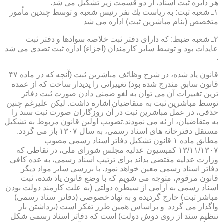
هر دایره ثبت اسناد، از دو قسمت زیر تشكیل می شد.
۱ـ شعبه ثبت: به ریاست یك نفر رئیس شعبه و توسط چندین مأمور
متخصص (بنام مباشرین ثبت) اداره می شد
۲ـ شعبه ضبط: كه دارای دفتر ثبت خلاصه سوادها و دفتر ثبت
عایدات بود و توسط سایر كارمندان (اجزاء) اداره ثبت تصدی می شد
.
قانون یاد شده، در شرح وظائف مباشرین ثبت (آنچه كه در ماده ۴۷
قانون سابق مندرج شده بود) تغییراتی را پدیدار ساخت كه از عمده
ترین تغییرات آن می توان به لغو ضمنی دادن صورت ثبت دفاتر
توسط مباشرین ثبت به متقاضیان اشاره داشت. لیكن علیرغم چنین
حذفی، در عمل مباشرین ثبت در آن روزگاران صورت ثبت سند را
به متقاضیان، ارائه می نمودند.تصویب اولین قانون مربوط به تشكیل
مستقل دفترخانه های اسناد رسمی، به سال ۱۳۰۷ باز می گردد.
مطابق ماده ۱ قانون تشكیل دفاتر اسناد رسمی مصوب
۱۳/۱۱/۱۳۰۷ كمیسیون عدلیه مجلس شورای ملی، در نقاطی كه
وزارت عدلیه مقتضی بداند برای ترتیب اسناد رسمی، به عده كافی
دفاتر اسناد رسمی معین خواهد نمود. با بررسی سایر مواد دیگر
قانون مرقوم، متوجه می شویم كه با وضع قانون یاد شده، ثبت
اسناد رسمی به آرامی از سیطره دولتی (به علت كارمند دولت بودن
مباشر ثبت) خارج گردیده و به نهاد خصوصی (دفاتر اسناد رسمی)
واگذار می گردد. و براساس همین طرز تفكر است (برداشتن بار
تنظیم سند از روی دوش دولت) است كه دفاتر اسناد رسمی شكل