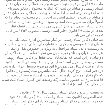
ماده ۹۱ قانون مرقوم متوجه می شویم كه عملكرد صاحبان دفاتر
اسناد رسمی و مباشرین ثبت (كه اینك به مسئولان دفاتر تغییرنام
داده اند) واحد بوده است، لذا به لحاظ وحدت عملكرد صاحبان دفاتر
و مباشرین ثبت در تنظیم اسناد مراجعان، نام مسئولین دفاتر را كه
اصولاً برای مباشرین ثبت انتخاب نموده، و همین معنا را به صاحبان
دفاتر اسناد رسمی نیز قابل تسری می داند. حتی این نقطه نظر
بعدها در ماده ۲۹ قانون دفاتر اسناد رسمی مصوب ۱۳۵۴ نیز قابل
تعمیم تجلی می یابد.
صاحبان دفاتر اسناد رسمی در كنار مباشرین اداره ثبت، یكی به
عنوان نهاد خصوصی و دیگری به عنوان های دولتی توأمان مبادرت
به رسمیت دادن اسناد مراجعان به ویژه در خصوص نقل و انتقال
عرصه و اعیان و منافع غیرمنقول می نمایند.تفاوت بین عملكرد این
دو نهاد، در این است كه نمایندگان ثبت فقط در دفاتر اسناد رسمی
مستقر بودند و اصول اسناد تنظیمی را به ضمیمه حق الثبت مأخوذه
به اداره ثبت ارسال می نمودند تا این موضوع توسط اجزاء اداره ثبت
در دفتر املاك درج گردد. حال آنكه مباشرین ثبت (مسئولان دفاتر)
كه كارمندان موظف اداره ثبت بوده و در آن اداره مستقر بوده اند،
قاعدتاً نیازی به حضور نماینده (كه وظیفه اش كنترل اسناد ثبت شده
در مكان دیگر است) نداشتند .
به تبعیت از قانون دفاتر اسناد رسمی سال ۱۳۰۷، قانون
جدیدالتصویب (قانون ثبت اسناد و املاك ۱۳۱۰) در ماده ۸۴ خود،
علاوه بر صاحبان دفاتر اسناد رسمی كه دارای دفتر ثبت اسناد