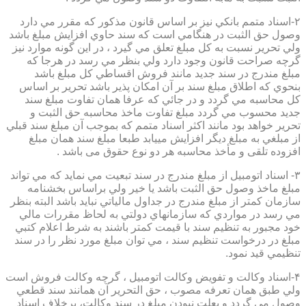
۲-اسناد متمم بانكي نيز بر اساس قانون مذكور كه مقرر مي دارد
وصول حق الثبت در هنگامي است كه سند حاوي افزايش مبلغ باشد
ولي تحرير نسبت به كل مبلغ تعلق مي گيرد ، در اين گونه موارد نيز
گرچه صراحت قانون وجود دارد ولي بنظر مي رسد در هرجا كه
مبلغ مندرج در سند جديد مانند فروش اقساطي كل مبلغ باشد
بنحوي كه اطلاق مبلغ سند بر آن امكان پذير باشد تحرير بر اساس
كل محاسبه مي گردد و در جائي كه عرفا همان تفاوت مبلغ سند
جديد محسوب مي گردد مبلغ تفاوت ماخذ محاسبه حق الثبت و
تحرير خواهد بود مانند اكثر اسناد متمم كه بموجب آن مبلغ سند قبلي
از مبلغي به مبلغ ديگر افزايش مييابد طبعا مبلغ سند همان مبلغ
افزوده تلقی و مأخذ محاسبه هر دو نوع حقوق می باشد .
۳- اسناد اتومبيل از مبلغ مندرج در سند تبعيت مي نمايد كه مي تواند
مبلغ ماخذ وصول حق الثبت باشد يا خير ولي براساس بخشنامه
سازمان كمتر از مبلغ مندرج در جداول مالياتي نبايد باشد البته بنظر
مي رسد در مواردي كه سازمانهاي دولتي به لحاظ مقررات مالي
خود مجبور به تنظيم سند با قيمت كمتر باشند به شرط اعلام كتبي
مبلغ در درخواست تنظيم سند ، مي توان مبلغ مورد نظر را در سند
تنظيمي قيد نمود.
۴-اسناد وكالت و تفويض وكالت اتومبيل ، گرچه وكالت فروش است
ولي طبق همان تعرفه مصوب ، حق التحرير آن همانند سند قطعي
وصول مي گردد و بعلت نبودن مبلغ در سند وكالت، برخلاف اسناد