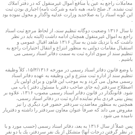
معاملات راجع به عین یا منافع اموال غیرمنقول كه در دفتر املاك
ثبت نشده. ۲ـ صلح نامه، هبه نامه و شركت نامه) اجباری بودن ثبت
این گونه اسناد را به صلاحدید وزارت عدلیه واگذار و محول نموده بود
.
تا سال ۱۳۱۶ وضعیت دوگانه تنظیم سند، از لحاظ مرجع ثبت اسناد
راجع به اموال غیرمنقول همچنان ادامه داشت (البته باید در نظر
داشت كه با نزدیك شدن به سال ۱۳۱۶ شاهد اقبال عمومی و
استقبال مقامات دولتی به منظور انتزاع و انتقال اختیارات راجع به
تنظیم سند از سوی اداره ثبت به سمت دفاتر اسناد رسمی می
باشیم .
با وضع قانون دفاتر اسناد رسمی در مورخه ۱۵/۳/۱۳۱۶، كلاً وظیفه
تنظیم سند از اداره ثبت منتزع و این وظیفه به عهده دفاتر اسناد
رسمی محول می گردد و به موجب این قانون و برای اولین بار
اصطلاح سردفتر (به جای صاحب دفتر یا مسئول دفتر ) باب می
شود. قانونگذار در قانون دفاتر اسناد رسمی مصوب ۱۳۱۶، علاوه بر
پیش بینی فردی بنام نماینده اداره ثبت در دفاتر اسناد رسمی،
همچنین به منظور معاضدت سردفتر حضور فرد دیگری را نیز
مفروض می داند كه صرفاً عنوان معاون سردفتر را داشته و دفتریار
نامیده می شود .
پس عملاً از سال ۱۳۱۶ به بعد، دفاتر اسناد رسمی (حسب مورد و با
در نظر گرفتن درجات آنها) متشكل از یك نفر سردفتر، یك یا دو نفر