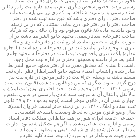
علاوه بر صاحبان دفاتر اسناد رسمی كه دارای دفتر ثبت اسناد
رسمی بودند، حضور شخص دیگری بنام نماینده اداره ثبت را در دفاتر
اسناد رسمی به رسمیت شناخته بود كه وی نیز می بایست همانند
صاحب دفتر، دارای دفتری باشد كه عین سند ثبت شده در دفتر
صاحب دفتر را در دفتر خود درج نماید. استثنایی كه در این زمینه
وجود داشت، ماده ۸۵ قانون مرقوم بود و آن حالتی بود كه هرگاه
صاحب دفترخانه اسناد رسمی، مجتهد جامع الشرایط باشد، در آن
صورت نیازی به حضور نماینده اداره ثبت در دفترخانه وی و مآلا
نیازی به وجود دفتر نماینده ثبت در آن دفترخانه نبوده است (با اجازه
عدلیه) بلكه دفتری واحد جهت ثبت اسناد در دفترخانه مجتهد جامع
الشرایط قرار داشته و همچنین دفتری در اداره ثبت محل وجود
داشت، تا سندی كه مطابق مقررات از دفتر مجتهد جامع الشرایط
صادر شده و انتساب امضاء مجتهد جامع الشرایط از نظر اداره ثبت
مسلم باشد، به وسیله اجزاء ثبت در دفتر موجود در اداره ثبت نیز
درج گردد. تفاوت دیگری كه بین دو قانون یاد شده (قانون ثبت اسناد
رسمی ۱۳۰۸ و ۱۳۱۰) وجود داشت، بحث اختیاری بودن ثبت املاك و
مالاً نقل و انتقال آن به موجب سند عادی یا رسمی در قانون مقدم و
اجباری شدن آن در قانون موخر است. (توجه به مواد ۴۶ و ۴۷ قانون
ثبت اسناد و املاك ۱۳۱۰ در این زمینه حائز اهمیت فراوان است)تا
سال وضع قانون موخر، به لحاظ وضعیت نامساعد اقتصادی ـ
اجتماعی جامعه ایران، هنوز در همه نقاط این مملكت دفاتر اسناد
رسمی و اداره ثبت تشكیل نشده یا اگر هم تشكیل شده بود، ادارات
و دفاتر تشكیل شده دارای شرایط كیفی و مطلوب نبوده اند. به
همین جهت قانونگذار در دو مورد (۱ـ ثبت اسناد كلیه عقود و