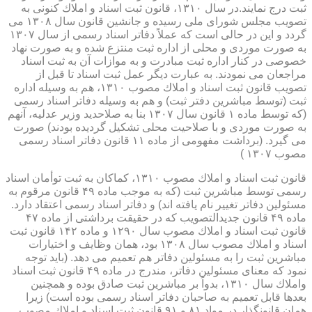
ثبت درج نمایند.در سال ۱۳۱۰، قانون ثبت اسناد و املاك كنونی به
تصویب مجلس شورای ملی رسیده و جانشین قانون سال ۱۳۰۸ می
گردد و این در حالی است كه عملاً دفاتر اسناد رسمی از سال ۱۳۰۷
به صورت موردی و محلی از اداره ثبت منتزع شده و به صورت نهاد
خصوصی در كنار اداره ثبت مبادرت و به موازات آن به ثبت اسناد
مراجعان می نمودند. به عبارت دیگر عمل ثبت اسناد تا قبل از
تصویب قانون ثبت اسناد و املاك مصوب ۱۳۱۰، هم به وسیله اداره
ثبت (توسط مباشرین دفتر ثبت) و هم به وسیله دفاتر اسناد رسمی
(كه توسط ماده ۱ قانون سال ۱۳۰۷ بنا به صلاحدید وزیر عدلیه، آنهم
به صورت موردی و با صلاحیت محلی تشكیل گردیده بودند) صورت
می گیرد. (برداشت مفهومی از ماده ۱۱ قانون دفاتر اسناد رسمی
مصوب ۱۳۰۷ )
قانون ثبت اسناد و املاك مصوب ۱۳۱۰، كماكان به ثبت توأمان اسناد
رسمی توسط مباشرین ثبت (كه به موجب ماده ۴۹ قانون مرقوم به
مسئولین دفاتر تغییر نام یافته اند) و دفاتر اسناد رسمی اعتقاد دارد.
ماده ۴۹ قانون جدیدالتصویب كه در حقیقت برداشتی از ماده ۴۷
قانون ثبت اسناد و املاك مصوب سال ۱۲۹۰ و ماده ۱۴۲ قانون ثبت
اسناد و املاك مصوب سال ۱۳۰۸ بود، همان وظایف و اختیارات
مباشرین ثبت را به مسئولین دفاتر هم تعمیم می دهد. (باید توجه
نمود كه معنای مسئولین دفاتر، مندرج در ماده ۴۹ قانون ثبت اسناد
واملاك سال ۱۳۱۰، بدواً بر مباشرین ثبت صادق بوده و همچنین
بعدها قابل تعمیم به صاحبان دفاتر اسناد رسمی بوده است) زیرا
همان قانونگذار در مواد ۸۱ و ۹۱ قانون ثبت اسناد و املاك مصوب