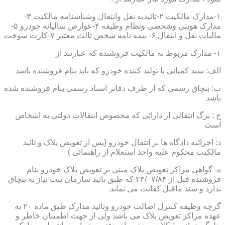
۱-مدارک مالکیت ۲-تائیدیه نقل وانتقال وشناسنامه مالکیت ۳-
مدارک هویتی وشخصی ونظام وظیفه ۴-عوارض سالیانه خودرو ۵-
مالیات نقل و انتقال ۶- بیمه نامه شخص ثالث معتبر ۷-کارت سوخت
۱- مدارک مربوط به مالکیت فروشنده که عبارتند از
الف: سند کمپانی یا تولید کننده خودرو که باید بنام فروشنده باشد
ب: بنچاق رسمی که از طرف دفاتر اسناد رسمی بنام فروشنده شده
باشد
ج : برگ انتقالی از دارائی که مخصوص انتقالات دولتی به اشخاص
است
د: اجرائیه دادگاه ها بر انتقال خودرو (پس از تعویض پلاک و تائید
مالکیت محکوم علیه واخذ استعلام از راهنمائی )
ه- گواهی مراکز تعویض پلاک مبنی بر تعویض پلاک خودرو بنام
فروشنده قبل از ۲۳/۰۷/۸۴ که طبق تائید سازمان ثبت نیاز به بنچاق
ندارد و سند ماقبل کفایت می نماید.
گرچه وظیفه کنترل اصالت خودرو وتائید مدارک طبق ماده ۲۰ به
عهده مراکز تعویض پلاک می باشد ولی از جهت اطمینان خاطر و