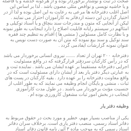
صحت در ثبت و نوشتار برخوردار بوده و از هرگونه خدشه و یا فاصله
و یا حاشیه نویسی و نواقص مثلی مصون باشد . لذا بر اساس این
اصل اغلب دفترخانه ها مرعی به رعایت به این اصل بوده و لذا از در
اختیار گذاردن این دسته ازدفاتر به کارآموزان احتراز می نمایند .
لیکن از آنجایی که متون و مندرجات سند بنچاق و یا اسناد توکیلی و
امثالهم در سیستم رایانه قابلیت اصلاح را دارد اینجانب به طور نمونه
و با نظارت کامل مسئولین ( منشی ها ) اقدام به تنظیم چند فقره
سند توکیل و سند بیع نموده که متن آن به صورت دست نویس به
عنوان نمونه گزارشات ایفادمی گردد .
دفترخانه ۲۰۰ تهران از تعداد ........ نیروی انسانی برخوردار می باشد
که در رأس کارکنان سردفتر قرارگرفته که در واقع مسئولیت
اجرایی دفترخانه مستقیماً بر عهده ایشان می باشد . نماینده ثبت و
به عبارتی دیگر دفتر یار بعد از ایشان دارای مسئولیت است که در
واقع معاونت دفترخانه را بر عهده دارد . بقیه کارکنان در پست های
ثبات ، منشی و بایگان انجام وظیفه می نمایند که به طور اغلب از
جنسیت مؤنث برخوردار می باشند . در طول مدت کارآموزی
اینجانب در بخش امور ثبات مشغول کارورزی بوده ام .
وظیفه دفتر یار
یكی از مناصب بسیار مهم، خطیر و مورد بحث در حقوق مربوط به
دفاتر اسناد رسمی، منصب دفتر یاری است. برخلاف سران دفاتر
اسناد رسمی كه به موجب ماده ۳ آئین نامه قانون دفاتر اسناد