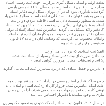
نطفه اولیه و ابتدایی شكل گیری مركزیتی جهت ثبت رسمی اسناد
مراجعان، به قانون ثبت اسناد مصوب سال ۱۲۹۰ شمسی بازمی
گردد.باید یادآوری نمود كه در آن دوران، شكل اولیه دفاتر اسناد
رسمی به هیچ عنوان جنبه استقلالی نداشته است. مطابق قانون یاد
شده، به منظور رسمیت دادن به اسناد قاطبه مردم، دوایر ثبت
اسناد به عنوان نهادی دولتی، از دو قسمت ۱ ـ مباشرین ثبت اسناد
۲ـ دفتر راكد تشكیل می گردید. مباشرین ثبت اسناد (اسلاف دولتی
سران دفاتر امروزی)، در حقیقت جزو كارمندان اداره ثبت اسناد
واملاك محسوب می گردیدند كه وظایف آنان در ماده ۴۷ قانون
مرقوم،اینچنین تبیین شده بود .
الف: ثبت اسنادی كه نزد آنان می آورند.
ب: دادن صورت از ثبت دفاتر اسناد و سواد از اسناد ثبت شده.
ج: انجام تصدیقات (مبنای امروزین گواهی امضا ء
د: پذیرش و حفظ اسنادی كه در نزد مباشرین ثبت امانت می گذارند
.
چون مراكز تنظیم اسناد رسمی در ادارات ثبت مستقر بودند و به
علت اینكه مباشرین ثبت، جزو اركان اداره ثبت اسناد و املاك یا به
نوعی كارمند و نماینده دولت محسوب می شدند، لذا در آن زمان
نیازی به وجود نماینده یا دفتریار احساس نمی شد .
در سال ۱۳۰۲ قانون ثبت اسناد و املاك جدیدی به تصویب كمیسیون