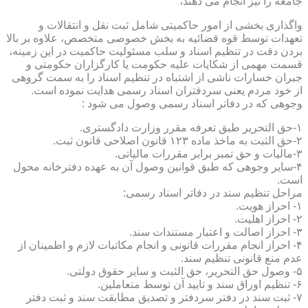
جامعه را نیز انجام می دهند،
واگذاری بخشی از امور حاکمیتی شامل ثبت نقل و انتقالات و
تعهدات توسط قوه قضائیه به بخش خصوصی متخصص، علاوه بر بالا
بردن دقت در تنظیم اسناد و سلب مسئولیت حاکمیت در این زمینه،
قسمت مهمی از شکایات علیه حکومت یا کارگزاران حکومتی و
جبران خسارات ناشی از اشتباه در تنظیم اسناد را به سمت گروهی
از خود مردم یعنی سردفتران اسناد رسمی هدایت نموده است.
وجوهی که در دفاتر اسناد رسمی وصول می شود :
۱-حق التحریر طبق تعرفه مقرر وزارت دادگستری.
۲-حق الثبت به ماخذ ماده ۱۲۳ قانون اصلاحی قانون ثبت.
۳-مالیات و حق تمبر برابر مقررات مالیاتی.
۴-سایر وجوهی که طبق قوانین وصول آن به عهده دفترخانه محول
است.
مراحل تنظیم سند در دفاتر اسناد رسمی:
۱- احراز هویت.
۲- احراز اهلیت.
۳- احراز اصالت و اعتبار مستندات سند.
۴- احراز انجام مقررات قانونی و انجام مکاتبات لازم و اطمینان از
عدم منع قانونی تنظیم سند.
۵- وصول حق التحریر، حق الثبت و سایر حقوق دولتی.
۶- تنظیم اوراق سند و تایید آن توسط متعاملین.
۷- ثبت سند در دفتر سردفتر و تصدیق مطابقت سند و ثبت دفتر