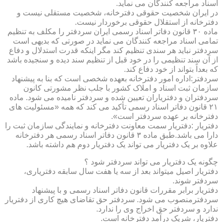
اسناد مراجعه کنندگان می نماید.
در ایران شخصیت حقوقی دفترخانه، شخصیت مستقلی نیست و
دفترخانه از استقلال حقوقی برخوردار نیست.
ماده ۳۰ قانون دفاتر اسناد رسمی ایران سردفتر را مکلف به تنظیم
تمامی اسناد مراجعه کنندگان می نماید در صورتی که بدیهی است
سردفتر نباید هر سندی تنظیم کند مگر اینکه قدرت استدلال و دفاع
از آن سند تنظیمی را در خود قبل از تنظیم سند دیده و سنجیده باشد
که بعداً بتواند از خود دفاع کند.
سردفتر:اداره امور دفترخانه بعهده شخصی است که بنا به پیشنهاد
سازمان ثبت اسناد و املاک کشور با جلب نظر مشورتی کانون
سردفتران و دفتریاران تعیین شده و سردفتر نامیده می شود. ماده
۲۱ قانون دفاتر اسناد رسمی تأکید می کند که همه «مسئولیت های
دفترخانه بر عهده سردفتر است».
دفتریار :دفتریار سمت معاونت دفترخانه و نمایندگی سازمان ثبت را
دارا می باشد.طبق ماده ۳ قانون دفاتر اسناد رسمی هر دفترخانه
علاوه بر یک دفتریار می تواند یک دفتریار دوم هم داشته باشد.
چگونه یک دفتریار می تواند سردفتر شود ؟
دفتریار اصیل میتواند بعد از سه یا هفت سال سابقه دفتریاری،
سردفتر شوند.
دفتریار برابر مقررات قانون دفاتر اسناد رسمی و با پیشنهاد
سردفترمنصوب می شود. سردفتر حق تقاضای هیچ کاری از دفتریار
ندارد و سردفتر حق اخراج وی را ندارد.
دفتریار، شریک درآمد دفترخانه است.