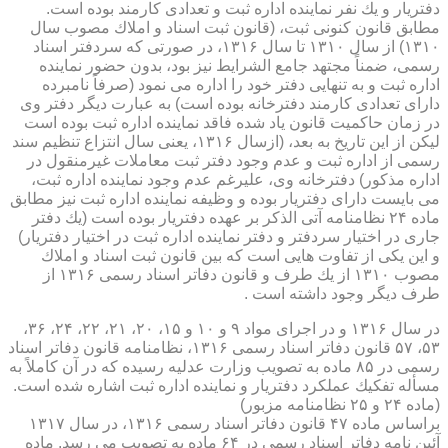
دفتریار و یك نفر نماینده اداره ثبت و تعدادی كارمند بوده است.
مطابق قانون كنونی ثبت، (قانون ثبت اسناد و املاك مصوب سال
۱۳۱۰) از سال ۱۳۱۰ تا سال ۱۳۱۶، در صورتی كه سردفتر اسناد
رسمی، ضمناً مجتهد جامع الشرایط نیز بود، بدون حضور نماینده
اداره ثبت و به تنهایی دفتر خود را اداره می نمود (صرفاً نامبرده
دارای تعدادی كارمند دفترخانه بوده است) به عبارت دیگر دفتر وی
در زمان حاكمیت قانون یاد شده فاقد نماینده اداره ثبت بوده است
لیكن از این تاریخ به بعد، (ازسال ۱۳۱۶، یعنی سال انتزاع تنظیم سند
رسمی از اداره ثبت و عدم وجود دفتر ثبت معاملات غیرمنقول در
اداره مذكور) دفترخانه وی، علیرغم عدم وجود نماینده اداره ثبت،
می بایست دارای دفتریار بوده و وظیفه نماینده اداره ثبت نیز مطابق
ماده ۲۴ نظامنامه آتی الذكر بر عهده دفتریار بوده است (یك دفتر
جاری در اختیار سردفتر و دفتر نماینده اداره ثبت در اختیار دفتریار)
و این یكی از تفاوت هایی است كه بین قانون ثبت اسناد و املاك
مصوب ۱۳۱۰ از یك طرف و قانون دفاتر اسناد رسمی ۱۳۱۶ از
طرف دیگر وجود داشته است .
در سال ۱۳۱۶ و در اجرای مواد ۹ و ۱۰ و ۱۵، ۲۰، ۲۱، ۲۲، ۲۴، ۳۶،
۵۳، ۵۷ قانون دفاتر اسناد رسمی ۱۳۱۶، نظامنامه قانون دفاتر اسناد
رسمی در ۸۵ ماده به تصویب وزارت عدلیه رسیده كه در آن كاملاً به
مسأله تفكیك عملكرد دفتریار و نماینده اداره ثبت اشاره شده است.
(ماده ۲۴ و ۲۵ نظامنامه مزبور)
براساس ماده ۴۷ قانون دفاتر اسناد رسمی ۱۳۱۶، در سال ۱۳۱۷
آئین نامه دفاتر اسناد رسمی در ۶۴ ماده به تصویب می رسد. ماده