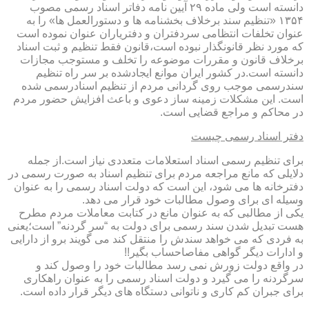
دانسته است ولی ماده ۲۹ آیین نامه دفاتر اسناد رسمی مصوب
۱۳۵۴ «تنظیم سند برخلاف بخشنامه ها و دستورالعمل ها» را به
عنوان تخلفات انتظامی سردفتران و دفتریاران عنوان نموده است
که مورد نظر قانونگذار نبوده است،قانون فقط تنظیم و ثبت اسناد
برخلاف قانون و مقررات موضوعه را تخلف و مستوجب مجازات
دانسته است.در کشور ایران موانع ایجادشده بر سر راه تنظیم
سندرسمی موجب روی گردانی مردم از تنظیم اسنادرسمی شده
است. این مشکلات زمینه ساز دعوی و باعث افزایش حضور مردم
در محاکم و مراجع قضایی است.
دفتر اسناد رسمی چیست
برای تنظیم رسمی اسناد استعلامات متعددی نیاز است.از جمله
دلایلی که مانع مراجعه مردم برای تنظیم اسناد به صورت رسمی در
دفترخانه ها می شود، این است که دولت اسناد رسمی را به عنوان
وسیله ای برای وصول مطالبات خود قرار می دهد.
یکی از مطالبی که به عنوان مانع در کتابت معاملات مردم مطرح
هست تبدیل شدن سند رسمی برای دولت به “سر گردنه” است؛یعنی
به فردی که می خواهد سندش را منتقل کند می گویند برو از دارایی
و ادارات دیگر گواهی مفاصاحساب بگیر!!
در واقع دولت زورش نمی رسد مطالبات خود را وصول کند و
سرگردنه را می گیرد و دولت اسناد رسمی را به عنوان راهکاری
برای جبران کم کاری و ناتوانی دستگاه های دیگر قرار داده است.