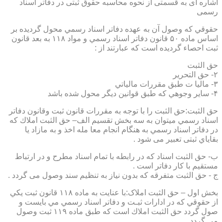
اشاره ای به قسمتی از نحوه محاسبه حقوق ثبتی در دفاتر اسناد
رسمی
حقوقي كه وصول آن به عهده دفاتر اسناد رسمي محول گرديده بر
اساس ماده ۵۰ قانون دفاتر اسناد رسمي و مواد ۱۱۸ به بعد قانون
ثبت احصاء گرديده است كه عبارتند از :
حق الثبت
۲- حق التحرير
۳- ماليا ت طبق مقررات مالياتي
۴- ساير وجوهي كه طبق قوانين ديگر محول شده باشد
حق الثبت:حق الثبت را با توجه به مقررات قانون ثبت وقانون دفاتر
اسناد رسمي ميتوان به سه بخش تقسيم الف– حق الثبت املاك كه
در دفاتر اسناد رسمي به هنگام انجام معا مله اخذ و به مازاد يا
بقاياي ثبتی تعبیر می شود .
ب- حق الثبت اسناد كه در رابطه با تمام اسناد مطرح و در ارتباط
مستقيم با كار دفاتر است .
ج - حق الثبت متفرقه كه بدون نياز به تنظیم سند وصول می گردد .
بخش اول – حق الثبت املاک:با عنايت به ماده ۱۱۸ قانون ثبت يكي
از حقوقي كه در ادارات ثبـت و دفاتر اسناد رسمي مي بايست و
صول گردد حق الثبت املاك است كه طبق ماده ۱۱۹ ثبت وصول
مي گردد.