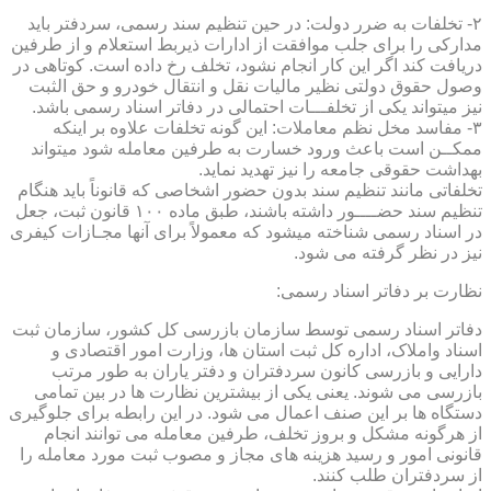
۲- تخلفات به ضرر دولت: در حین تنظیم سند رسمی، سردفتر باید
مدارکی را برای جلب موافقت از ادارات ذیربط استعلام و از طرفین
دریافت کند اگر این کار انجام نشود، تخلف رخ داده است. کوتاهی در
وصول حقوق دولتی نظیر مالیات نقل و انتقال خودرو و حق الثبت
نیز میتواند یکی از تخلفـــات احتمالی در دفاتر اسناد رسمی باشد.
۳- مفاسد مخل نظم معاملات: این گونه تخلفات علاوه بر اینکه
ممکــن است باعث ورود خسارت به طرفین معامله شود میتواند
بهداشت حقوقی جامعه را نیز تهدید نماید.
تخلفاتی مانند تنظیم سند بدون حضور اشخاصی که قانوناً باید هنگام
تنظیم سند حضــــور داشته باشند، طبق ماده ۱۰۰ قانون ثبت، جعل
در اسناد رسمی شناخته میشود که معمولاً برای آنها مجـازات کیفری
نیز در نظر گرفته می شود.
نظارت بر دفاتر اسناد رسمی:
دفاتر اسناد رسمی توسط سازمان بازرسی کل کشور، سازمان ثبت
اسناد واملاک، اداره کل ثبت استان ها، وزارت امور اقتصادی و
دارایی و بازرسی کانون سردفتران و دفتر یاران به طور مرتب
بازرسی می شوند. یعنی یکی از بیشترین نظارت ها در بین تمامی
دستگاه ها بر این صنف اعمال می شود. در این رابطه برای جلوگیری
از هرگونه مشکل و بروز تخلف، طرفین معامله می توانند انجام
قانونی امور و رسید هزینه های مجاز و مصوب ثبت مورد معامله را
از سردفتران طلب کنند.