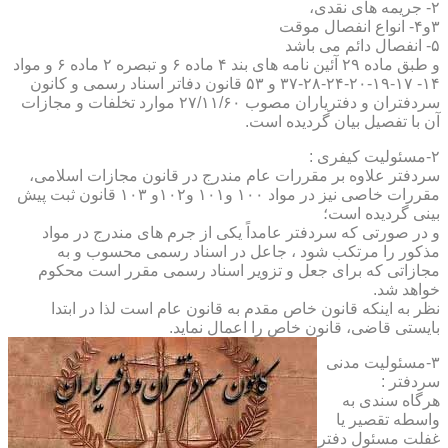
۲- جریمه های نقدی،
۳و۴- انواع انفصال موقت
۵- انفصال دائم می باشد
و طبق ماده ۲۹ آئین نامه های بند ۴ ماده ۶ و تبصره ۲ ماده ۶ و مواد
۱۴- ۱۷-۱۹-۲۰-۲۴-۲۸-۳۷ و ۵۳ قانون دفاتر اسناد رسمی و کانون
سردفتران و دفتریاران مصوب ۲۷/۱۱/۶۰ موارد تخلفات و مجازات
آن با تفصیل بیان گردیده است.
۲-مسئولیت کیفری :
سردفتر علاوه بر مقررات عام مندرج در قانون مجازات اسلامی،
مقررات خاصی نیز در مواد ۱۰۰ و۱۰۱ و۱۰۲و ۱۰۳ قانون ثبت پیش
بینی گردیده است؛
و در صورتی که سردفتر عامداً یکی از جرم های مندرج در مواد
مذکور را مرتکب شود ، جاعل در اسناد رسمی محسوب و به
مجازاتی که برای جعل و تزویر اسناد رسمی مقرر است محکوم
خواهد شد.
نظر به اینکه قانون خاص مقدم به قانون عام است لذا در ابتدا
بایستی قاضی، قانون خاص را اعمال نماید.
۳-مسئولیت مدنی
سردفتر :
هرگاه سندی به
واسطه تقصیر یا
غفلت مسئول دفتر