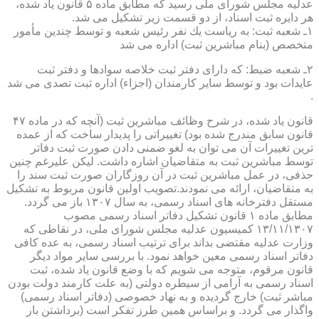
عدلیه مجلس شورای ملی رسید كه مطابق ماده ۵ قانون یاد شده،
هر دایره ثبت اسناد، از دو قسمت زیر تشكیل می شد.
۱ـ شعبه ثبت: به ریاست یك نفر رئیس شعبه و توسط چندین مأمور
متخصص (بنام مباشرین ثبت) اداره می شد
۲ـ شعبه ضبط: كه دارای دفتر ثبت خلاصه سوادها و دفتر ثبت
عایدات بود و توسط سایر كارمندان (اجزاء) اداره ثبت تصدی می شد
.
قانون یاد شده، در شرح وظائف مباشرین ثبت (آنچه كه در ماده ۴۷
قانون سابق مندرج شده بود) تغییراتی را پدیدار ساخت كه از عمده
ترین تغییرات آن می توان به لغو ضمنی دادن صورت ثبت دفاتر
توسط مباشرین ثبت به متقاضیان اشاره داشت. لیكن علیرغم چنین
حذفی، در عمل مباشرین ثبت در آن روزگاران صورت ثبت سند را
به متقاضیان، ارائه می نمودند.تصویب اولین قانون مربوط به تشكیل
مستقل دفترخانه های اسناد رسمی، به سال ۱۳۰۷ باز می گردد.
مطابق ماده ۱ قانون تشكیل دفاتر اسناد رسمی مصوب
۱۳/۱۱/۱۳۰۷ كمیسیون عدلیه مجلس شورای ملی، در نقاطی كه
وزارت عدلیه مقتضی بداند برای ترتیب اسناد رسمی، به عده كافی
دفاتر اسناد رسمی معین خواهد نمود. با بررسی سایر مواد دیگر
قانون مرقوم، متوجه می شویم كه با وضع قانون یاد شده، ثبت
اسناد رسمی به آرامی از سیطره دولتی (به علت كارمند دولت بودن
مباشر ثبت) خارج گردیده و به نهاد خصوصی (دفاتر اسناد رسمی)
واگذار می گردد. و براساس همین طرز تفكر است (برداشتن بار