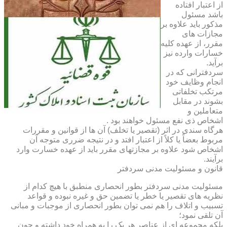
از اعتبار افتاده
باشد مسئول
مذکور باید علاوه بر
مجازات های
مقرر، از عهده کلیه
خسارات وارده نیز
برآید.
سردفترانی که در
انجام وظایف خود
مرتکب تخلفاتی
بشوند در مقابل
متعاملین و
اشخاص ذی نفع مسئول خواهند بود .
هرگاه سندی در اثر (تقصیر یا تخلف) آن ها از قوانین و مقررات
مربوط بعضاً یا کلاً از اعتبار افتد و در نتیجه ضرری متوجه آن
اشخاص شود علاوه بر مجازتهای مقرر باید از عهده خسارت وارد
برآیند.
قانون و مسئولیت مدنی سردفتر
مسئولیت مدنی سردفتر بطور انحصاری منطبق با هیچ کدام از
نظریه های تقصیر یا خطر یا تضمین حق و غیره نبوده و قواعد
تسبیب و اتلاف را هم نمی توان بطور انحصاری از موجبات و مبانی
آن تلقی نمود؛
بلکه مجموعه ای از عناصر هر یک را به همراه خود داشته و چون