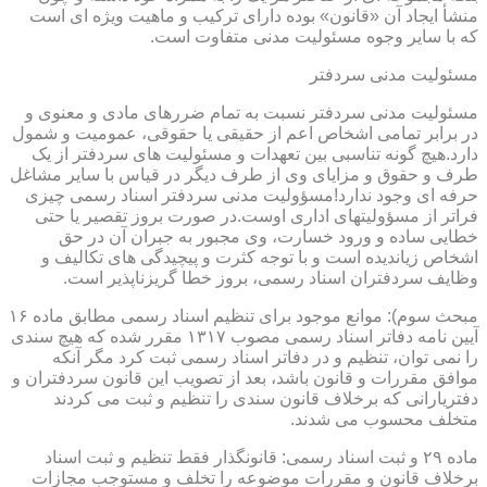
منشأ ایجاد آن «قانون» بوده دارای ترکیب و ماهیت ویژه ای است
که با سایر وجوه مسئولیت مدنی متفاوت است.
مسئولیت مدنی سردفتر
مسئولیت مدنی سردفتر نسبت به تمام ضررهای مادی و معنوی و
در برابر تمامی اشخاص اعم از حقیقی یا حقوقی، عمومیت و شمول
دارد.هیچ گونه تناسبی بین تعهدات و مسئولیت های سردفتر از یک
طرف و حقوق و مزایای وی از طرف دیگر در قیاس با سایر مشاغل
حرفه ای وجود ندارد!مسؤولیت مدنی سردفتر اسناد رسمی چیزی
فراتر از مسؤولیتهای اداری اوست.در صورت بروز تقصیر یا حتی
خطایی ساده و ورود خسارت، وی مجبور به جبران آن در حق
اشخاص زیاندیده است و با توجه کثرت و پیچیدگی های تکالیف و
وظایف سردفتران اسناد رسمی، بروز خطا گریزناپذیر است.
مبحث سوم): موانع موجود برای تنظیم اسناد رسمی مطابق ماده ۱۶
آیین نامه دفاتر اسناد رسمی مصوب ۱۳۱۷ مقرر شده که هیچ سندی
را نمی توان، تنظیم و در دفاتر اسناد رسمی ثبت کرد مگر آنکه
موافق مقررات و قانون باشد، بعد از تصویب این قانون سردفتران و
دفتریارانی که برخلاف قانون سندی را تنظیم و ثبت می کردند
متخلف محسوب می شدند.
ماده ۲۹ و ثبت اسناد رسمی: قانونگذار فقط تنظیم و ثبت اسناد
برخلاف قانون و مقررات موضوعه را تخلف و مستوجب مجازات