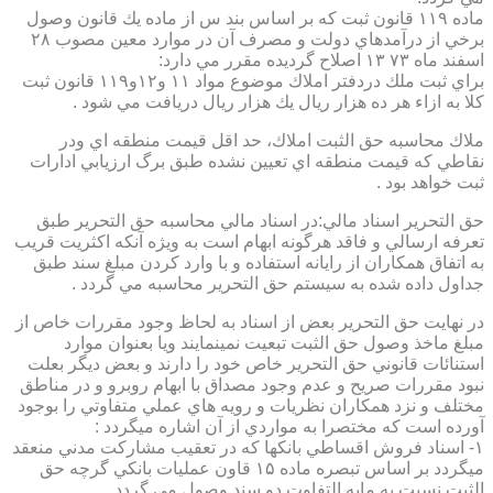
ماده ۱۱۹ قانون ثبت كه بر اساس بند س از ماده يك قانون وصول
برخي از درآمدهاي دولت و مصرف آن در موارد معين مصوب ۲۸
اسفند ماه ۷۳ ۱۳ اصلاح گرديده مقرر مي دارد:
براي ثبت ملك دردفتر املاك موضوع مواد ۱۱ و۱۲و۱۱۹ قانون ثبت
كلا به ازاء هر ده هزار ريال يك هزار ريال دريافت مي شود .
ملاك محاسبه حق الثبت املاك، حد اقل قيمت منطقه اي ودر
نقاطي كه قيمت منطقه اي تعيين نشده طبق برگ ارزيابي ادارات
ثبت خواهد بود .
حق التحرير اسناد مالي:در اسناد مالي محاسبه حق التحرير طبق
تعرفه ارسالي و فاقد هرگونه ابهام است به ويژه آنكه اكثريت قريب
به اتفاق همكاران از رايانه استفاده و با وارد كردن مبلغ سند طبق
جداول داده شده به سيستم حق التحرير محاسبه مي گردد .
در نهايت حق التحرير بعض از اسناد به لحاظ وجود مقررات خاص از
مبلغ ماخذ وصول حق الثبت تبعيت نمينمايند ويا بعنوان موارد
استنائات قانوني حق التحرير خاص خود را دارند و بعض ديگر بعلت
نبود مقررات صريح و عدم وجود مصداق با ابهام روبرو و در مناطق
مختلف و نزد همكاران نظريات و رويه هاي عملي متفاوتي را بوجود
آورده است كه مختصرا به مواردي از آن اشاره ميگردد :
۱- اسناد فروش اقساطي بانكها كه در تعقيب مشاركت مدني منعقد
ميگردد بر اساس تبصره ماده ۱۵ قاون عمليات بانكي گرچه حق
الثبت نسبت به مابه التفاوت دو سند وصول مي گردد .