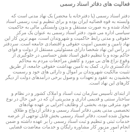
فعالیت های دفاتر اسناد رسمی
دفتر اسناد رسمی (یا دفترخانه یا محضر) یک نهاد مدنی است که
وابسته به قوه قضائیه ایران بوده و برای تنظیم و ثبت رسمی اسناد
ایجاد شده و به صورت مستقل و بدون وابستگی مالی به حاکمیت
سیاسی اداره می شود. دفتر اسناد رسمی به عنوان یک مرکز
حقوقی و مدنی رابط حاکمیت و شهروندان است، مهم ترین کار این
نهاد تامین و تضمین امنیت حقوقی و اقتصادی جامعه است. سردفتر
در رأس این نهاد شخصاً دارای مسئولیتی مستقل از دولت و قوای
حاکم بوده و با تنظیم دقیق اسناد نقش حساسی در جلوگیری از
وقوع نزاع های بی مورد و کاهش مراجعات مردم به محاکم
دادگستری دارد. کمک به تامین بهداشت حقوقی جامعه، از طریق
تثبیت مالکیت شهروندان بر اموال و دارائی های خود و رسمیت
بخشیدن به عقود و تعهدات و وصول برخی درآمدهای دولت از دیگر
کارهای این نهاد است.
از ابتدای تأسیس سازمان ثبت اسناد و املاک کشور و در نظام و
ساختار سنتی و قدیمی اداری و مدیریتی آن که در عین حال در نوع
خود مترقی بوده، بخشی از وظایف اجرایی بر عهده نهادهای
تخصصی مدنی یعنی دفاتر اسناد رسمی و دفاتر ازدواج و طلاق
محول شده است. دفاتر اسناد رسمی بخش قابل توجهی از عرضه
خدمات ثبتی و تنظیم و ثبت اسناد رسمی را بر عهده داشته و ضمن
انجام امور مزبور کار مشاوره رایگان و خدمات معاضدت قضایی