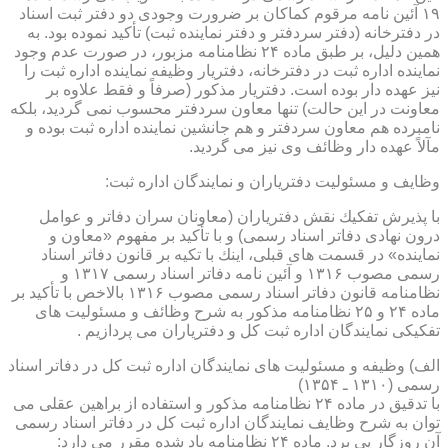
۱۹ آئین نامه مرقوم كماكان بر ضرورت وجودی دو دفتر ثبت اسناد
در دفترخانه (دفتر سردفتر و دفتر نماینده ثبت) تأكید نموده بود. به
همین دلیل، بر طبق ماده ۲۴ نظامنامه مزبور، در صورت عدم وجود
نماینده اداره ثبت در دفترخانه، دفتریار وظیفه نماینده اداره ثبت را
نیز عهده دار بوده است. دفتریار مذكور (صرفاً و فقط علاوه بر
معاونت در این حالت) تنها معاون سردفتر محسوب نمی گردید، بلكه
نامبرده هم معاون سردفتر و هم جانشین نماینده اداره ثبت بوده و
مآلاً عهده دار وظائف وی نیز می گردید.
وظایف و مسئولیت دفتریاران و نمایندگان اداره ثبت:
با پذیرش تفكیك نقش دفتریاران (معاونان سران دفاتر و عوامل
درون نهادی دفاتر اسناد رسمی) و با تأكید بر مفهوم «معاون و
نماینده» در قسمت های قبلی، اینك با تكیه بر قانون دفاتر اسناد
رسمی مصوب ۱۳۱۶ و آئین نامه دفاتر اسناد رسمی ۱۳۱۷ و
نظامنامه قانون دفاتر اسناد رسمی مصوب ۱۳۱۶ بالاخص با تأكید بر
ماده ۲۴ و ۲۵ نظامنامه مذكور به شرح وظائف و مسئولیت های
تفكیكی نمایندگان اداره ثبت كل و دفتریاران می پردازیم .
الف) وظیفه و مسئولیت های نمایندگان اداره ثبت كل در دفاتر اسناد
رسمی (۱۳۱۰ ـ ۱۳۵۴)
با تدقیق در ماده ۲۴ نظامنامه مذكور و استفاده از براهین عقلی می
توان به شرح وظایف نمایندگان اداره ثبت كل در دفاتر اسناد رسمی
آن روزگار پی برد. ماده ۲۴ نظامنامه یاد شده مقرر می دارد: