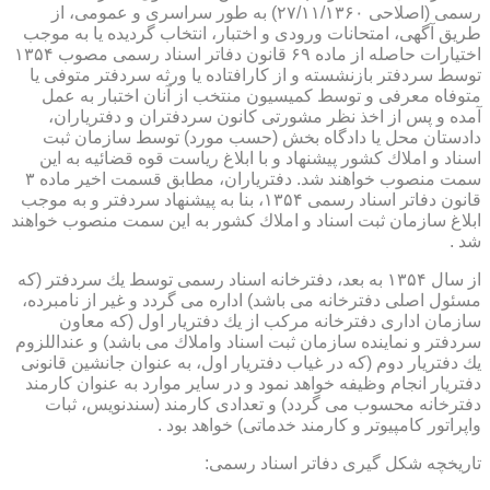
رسمی (اصلاحی ۲۷/۱۱/۱۳۶۰) به طور سراسری و عمومی، از
طریق آگهی، امتحانات ورودی و اختبار، انتخاب گردیده یا به موجب
اختیارات حاصله از ماده ۶۹ قانون دفاتر اسناد رسمی مصوب ۱۳۵۴
توسط سردفتر بازنشسته و از كارافتاده یا ورثه سردفتر متوفی یا
متوفاه معرفی و توسط كمیسیون منتخب از آنان اختبار به عمل
آمده و پس از اخذ نظر مشورتی كانون سردفتران و دفتریاران،
دادستان محل یا دادگاه بخش (حسب مورد) توسط سازمان ثبت
اسناد و املاك كشور پیشنهاد و با ابلاغ ریاست قوه قضائیه به این
سمت منصوب خواهند شد. دفتریاران، مطابق قسمت اخیر ماده ۳
قانون دفاتر اسناد رسمی ۱۳۵۴، بنا به پیشنهاد سردفتر و به موجب
ابلاغ سازمان ثبت اسناد و املاك كشور به این سمت منصوب خواهند
شد .
از سال ۱۳۵۴ به بعد، دفترخانه اسناد رسمی توسط یك سردفتر (كه
مسئول اصلی دفترخانه می باشد) اداره می گردد و غیر از نامبرده،
سازمان اداری دفترخانه مركب از یك دفتریار اول (كه معاون
سردفتر و نماینده سازمان ثبت اسناد واملاك می باشد) و عنداللزوم
یك دفتریار دوم (كه در غیاب دفتریار اول، به عنوان جانشین قانونی
دفتریار انجام وظیفه خواهد نمود و در سایر موارد به عنوان كارمند
دفترخانه محسوب می گردد) و تعدادی كارمند (سندنویس، ثبات
واپراتور كامپیوتر و كارمند خدماتی) خواهد بود .
تاریخچه شكل گیری دفاتر اسناد رسمی: