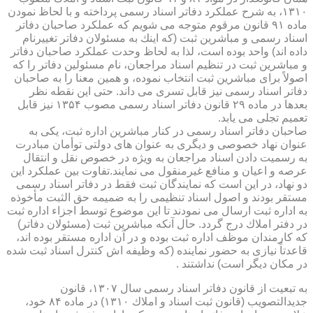
۱۳۱۰، به شرح عملكرد دفاتر اسناد رسمی پرداخته و با لحاظ نمودن
ماده ۹۱ قانون مرقوم متوجه می شویم كه عملكرد صاحبان دفاتر
اسناد رسمی و مباشرین ثبت (كه اینك به مسئولان دفاتر تغییرنام
داده اند) واحد بوده است، لذا به لحاظ وحدت عملكرد صاحبان دفاتر
و مباشرین ثبت در تنظیم اسناد مراجعان، نام مسئولین دفاتر را كه
اصولاً برای مباشرین ثبت انتخاب نموده، و همین معنا را به صاحبان
دفاتر اسناد رسمی نیز قابل تسری می داند. حتی این نقطه نظر
بعدها در ماده ۲۹ قانون دفاتر اسناد رسمی مصوب ۱۳۵۴ نیز قابل
تعمیم تجلی می یابد.
صاحبان دفاتر اسناد رسمی در كنار مباشرین اداره ثبت، یكی به
عنوان نهاد خصوصی و دیگری به عنوان های دولتی توأمان مبادرت
به رسمیت دادن اسناد مراجعان به ویژه در خصوص نقل و انتقال
عرصه و اعیان و منافع غیرمنقول می نمایند.تفاوت بین عملكرد این
دو نهاد، در این است كه نمایندگان ثبت فقط در دفاتر اسناد رسمی
مستقر بودند و اصول اسناد تنظیمی را به ضمیمه حق الثبت مأخوذه
به اداره ثبت ارسال می نمودند تا این موضوع توسط اجزاء اداره ثبت
در دفتر املاك درج گردد. حال آنكه مباشرین ثبت (مسئولان دفاتر)
كه كارمندان موظف اداره ثبت بوده و در آن اداره مستقر بوده اند،
قاعدتاً نیازی به حضور نماینده (كه وظیفه اش كنترل اسناد ثبت شده
در مكان دیگر است) نداشتند .
به تبعیت از قانون دفاتر اسناد رسمی سال ۱۳۰۷، قانون
جدیدالتصویب (قانون ثبت اسناد و املاك ۱۳۱۰) در ماده ۸۴ خود،