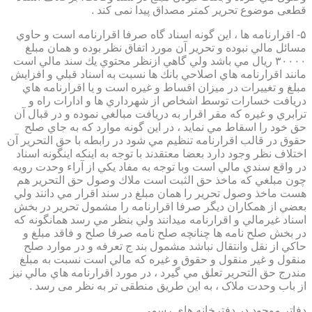
قطعی موضوع تحریر کمتر مصداق پیدا نمی کند .
۵- اقرارنامه ها ، اين گونه اسناد گاه صرفا اقرارنامه است و حاوي
مسائل مالي نبوده و تحرير آن مورد اتفاق نظر بوده و همان مبلغ
۳۰۰۰۰ ريال مي باشد ولي گاهي ازنظر محتوي يك سند مالي است
مانند اقرارنامه هاي اصلاحي بانك ها نسبت به اسناد قبلي و افزايش
مبلغ و تغييرات در ميزان اقساط و غيره است و يا اقرارنامه هاي
دريافت خسارات توسط اشخاص از شهرداري ها و ادارات راه و
ترابري و غيره كه مقر اقرار به دريافت مبالغي نموده و در قبال آن
حق خود را اسقاط مي نمايد ، در اين گونه موارد كه به جاي صلح
حقوق در قالب اقرارنامه تنظيم مي شود در رابطه با حق التحرير آن
اختلاف نظر وجود دارد بعضا معتقدند با توجه به اينكه اينگونه اسناد
در واقع سندي مالي است وبا توجه به مفاد يكي از آراء وحدت رويه
چون مبلغي كه ماخذ حق الثبت است ملاك وصول حق التحرير هم
هست ماخذ وصول تحرير را همان مبلغ در سند اقرار مي دانند ولي
بعضي از همكاران ديگر صرفا اقرارنامه را مشمول تحرير در بخش
اسناد غيرمالي و اقرارنامه ميدانند ولي بنظر مي رسد همانگونه كه
در بخش صلح نامه ها چنانچه صلح نامه صرفا صلح و فاقد مبلغ و
حاكي از نقل وانتقال نباشد مشمول بند ج تعرفه و در موارد صلح
منقول و غير منقول و حقوق و غيره كه مالي است نسبت به مبلغ
مندرج حق التحرير تعلق مي گيرد ، در مورد اقرارنامه هاي مالي نيز
از باب وحدت ملاک ، به این طریق منطقی تر به نظر می رسد .
دفاتر موجود در دفترخانه های رسمی