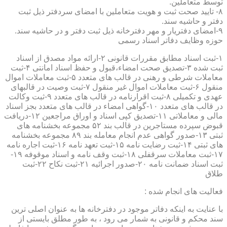
توسط متعاملین.
۸- تایید صحت ثبت و هویت متعاملین با امضای سردفتر ذیل ثبت
دفتر و حاشیه سند.
۹-امضای دفتریار و مهر دفترخانه ذیل ثبت دفتر و در حاشیه سند.
حوزه وظایف دفاتر اسناد رسمی
۱-ثبت اسناد مطابق مقررات قانونی ۲-ارائه مواد مصدق از اسناد
ثبت شده ۳-تصدیق صحت امضاء،قبول و حفظ اسناد امانتی ۴-ثبت
معاملات شرطی و رهنی در قالب های متعدد ۵-ثبت معاملات اموال
منقول ۶-ثبت معاملات اموال غیر منقول ۷-ثبت وصیت در قالبهای
عهدی و تکمیلی ۸-ثبت اقرارنامه در قالب های متعدد ۹-ثبت وکالت
در قالب های متعدد ۱۰-گواهی امضاء در قالب های متعدد بجز اسناد
مالی و معاملاتی ۱۱-تصدیق کپی اسناد و اوراق مراجعین ۱۲-دریافت
قبوض سپرده مستاجرین در قالب بند ۵۲ مجموعه بخشنامه های
ثبتی ۱۳-صدور گواهی عدم انجام معامله بند ۸۹ مجموعه بخشنامه
های ثبتی ۱۴-ثبت رضایت نامه ۱۵-ثبت تعهد نامه ۱۶-ثبت اجاره نامه
۱۷-ثبت معاملات سرقفلی ۱۸-ثبت وقف نامه و اسناد موقوفه ۱۹-
ثبت اسناد ضمانت نامه ۲۰-صدور اجرائیه ۲۱-ثبت نکاح ۲۲-ثبت
طلاق
فعالیت های انجام شده :
با عنایت به اینکه دفاتر موجود در دفترخانه ها به عنوان اصلی ترین
سند محکم و قانونی به شمار می رود ، به طور مطلق بایستی از