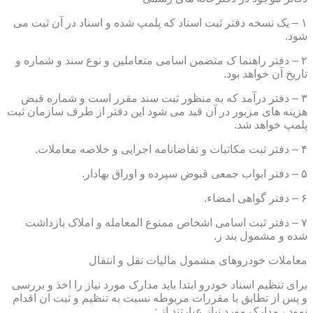
۱ – یک نسخه دفتر ثبت اسناد که پلمپ شده و اسناد در آن ثبت می
شود.
۲ – دفتر راهنما ک متضمن اسامی متعاملین و نوع سند و شماره و
تاریخ آن خواهد بود.
۳ – دفتر درآمد که به منظور ثبت سند مقرر است و شماره قبض
هزینه های مزبور در آن قید می شود این دفتر از طرف سازمان ثبت
پلمپ خواهد شد.
۴ – دفتر ثبت مکاتبات و تقاضانامه اجرایی و خلاصه معاملات.
۵ – دفتر ابواب جمعی قبوض سپرده و اوراق بهادار.
۶ – دفتر گواهی امضاء.
۷ – دفتر ثبت اسامی اشخاص ممنوع المعامله و املاک بازداشت
شده و مشمول بند ز.
معاملات خودروهای مشمول مالیات نقل و انتقال
برای تنظیم اسناد خودرو ابتدا باید مدارک مورد نیاز را اخذ و بررسی
و پس از تطابق با مقررات مربوطه نسبت به تنظیم و ثبت ان اقدام
نمود ، مدارک مورد نیاز عبارتند از :