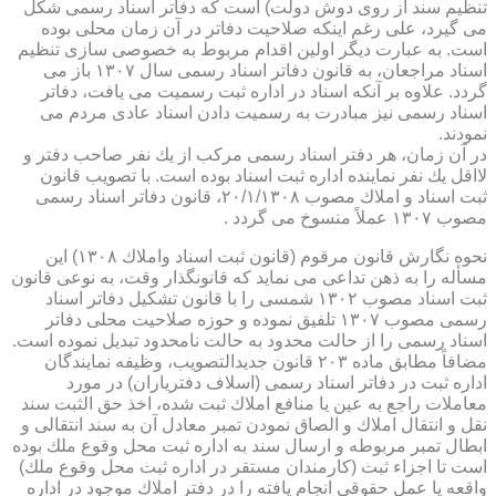
تنظیم سند از روی دوش دولت) است كه دفاتر اسناد رسمی شكل
می گیرد، علی رغم اینكه صلاحیت دفاتر در آن زمان محلی بوده
است. به عبارت دیگر اولین اقدام مربوط به خصوصی سازی تنظیم
اسناد مراجعان، به قانون دفاتر اسناد رسمی سال ۱۳۰۷ باز می
گردد. علاوه بر آنكه اسناد در اداره ثبت رسمیت می یافت، دفاتر
اسناد رسمی نیز مبادرت به رسمیت دادن اسناد عادی مردم می
نمودند.
در آن زمان، هر دفتر اسناد رسمی مركب از یك نفر صاحب دفتر و
لااقل یك نفر نماینده اداره ثبت اسناد بوده است. با تصویب قانون
ثبت اسناد و املاك مصوب ۲۰/۱/۱۳۰۸، قانون دفاتر اسناد رسمی
مصوب ۱۳۰۷ عملاً منسوخ می گردد .
نحوه نگارش قانون مرقوم (قانون ثبت اسناد واملاك ۱۳۰۸) این
مسأله را به ذهن تداعی می نماید كه قانونگذار وقت، به نوعی قانون
ثبت اسناد مصوب ۱۳۰۲ شمسی را با قانون تشكیل دفاتر اسناد
رسمی مصوب ۱۳۰۷ تلفیق نموده و حوزه صلاحیت محلی دفاتر
اسناد رسمی را از حالت محدود به حالت نامحدود تبدیل نموده است.
مضافاً مطابق ماده ۲۰۳ قانون جدیدالتصویب، وظیفه نمایندگان
اداره ثبت در دفاتر اسناد رسمی (اسلاف دفتریاران) در مورد
معاملات راجع به عین یا منافع املاك ثبت شده، اخذ حق الثبت سند
نقل و انتقال املاك و الصاق نمودن تمبر معادل آن به سند انتقالی و
ابطال تمبر مربوطه و ارسال سند به اداره ثبت محل وقوع ملك بوده
است تا اجزاء ثبت (كارمندان مستقر در اداره ثبت محل وقوع ملك)
واقعه یا عمل حقوقی انجام یافته را در دفتر املاك موجود در اداره