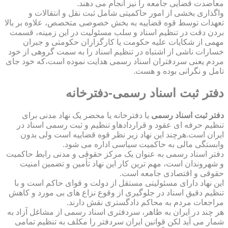
معاضدت قضایی جامعه را نیز انجام می دهند.
واگذاری بخشی از امور حاکمیتی شامل ثبت نقل و انتقالات و
تعهدات توسط قوه قضاییه به بخش خصوصی متخصص، علاوه بر بالا
بردن دقت در تنظیم اسناد و سلب مسئولیت در این زمینه، قسمت
مهمی از شکایات علیه حکومت یا کارگزاران حکومتی و جبران
خسارات ناشی از اشتباه در تنظیم اسناد را به سمت گروهی از خود
مردم یعنی سردفتران اسناد رسمی هدایت نموده است،که خود جای
تامل و نگرانی بوده و هست.
دفتر ثبت اسناد رسمی-دفترخانه
دفتر ثبت اسناد رسمی
یا دفترخانه یا محضر یک نهاد مدنی برای
تنظیم حرفه ای عقود و قراردادهاو تنظیم و ثبت رسمی اسناد در
ایران است.هرچند این نهاد زیر نظر قوه قضاییه است ولی بدون
وابستگی مالی به حاکمیت سیاسی اداره می شود.
دفتر اسناد رسمی به عنوان یک مرکز حقوقی و مدنی رابط حاکمیت
و شهروندان است، مهم ترین کار این نهاد تأمین و تضمین امنیت
حقوقی و اقتصادی جامعه است.
این نهاد دارای مسئولیتی مستقل از دولت و قوای حاکم است و با
تنظیم دقیق اسناد در جلوگیری از وقوع نزاع های بی مورد و کاهش
مراجعات مردم به محاکم دادگستری نقش دارند.
هر چند در ایران به ظاهر، سردفتری اسناد رسمی از مشاغل آزاد به
شمار می آید لکن قوانین ایران سردفتر را مکلف به تنظیم تمامی