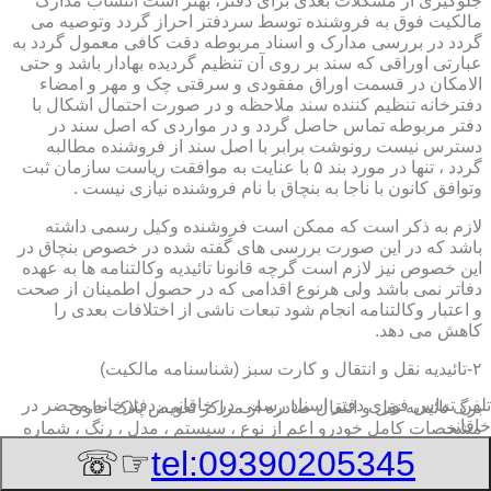
جلوگیری از مشکلات بعدی برای دفتر، بهتر است انتساب مدارک
مالکیت فوق به فروشنده توسط سردفتر احراز گردد وتوصیه می
گردد در بررسی مدارک و اسناد مربوطه دقت کافی معمول گردد به
عبارتی اوراقی که سند بر روی آن تنظیم گردیده بهادار باشد و حتی
الامکان در قسمت اوراق مفقودی و سرقتی چک و مهر و امضاء
دفترخانه تنظیم کننده سند ملاحظه و در صورت احتمال اشکال با
دفتر مربوطه تماس حاصل گردد و در مواردی که اصل سند در
دسترس نیست رونوشت برابر با اصل سند از فروشنده مطالبه
گردد ، تنها در مورد بند ۵ با عنایت به موافقت ریاست سازمان ثبت
وتوافق کانون با ناجا به بنچاق با نام فروشنده نیازی نیست .
لازم به ذکر است که ممکن است فروشنده وکیل رسمی داشته
باشد که در این صورت بررسی های گفته شده در خصوص بنچاق در
این خصوص نیز لازم است گرچه قانونا تائیدیه وکالتنامه ها به عهده
دفاتر نمی باشد ولی هرنوع اقدامی که در حصول اطمینان از صحت
و اعتبار وکالتنامه انجام شود تبعات ناشی از اختلافات بعدی را
کاهش می دهد.
۲-تائیدیه نقل و انتقال و کارت سبز (شناسنامه مالکیت)
تلفن تماس فوری
دفتر اسناد رسمی در خاقانی, دفترخانه,محضر در
برگ تائیدیه نقل و انتقال صادره از مراکز تعویض پلاک حاوی
خاقانی
مشخصات کامل خودرو اعم از نوع ، سیستم ، مدل ، رنگ ، شماره
موتور و شاسی ، تیپ و بخصوس شماره شناسه خودرو ( VIN ) در
☞☏
tel:09390205345
صدر صفحه و مشخصات فروشنده و خریدار اعم از مشخصات
سجلی و شماره ملی و کدپستی و آدرس و شماره انتظامی