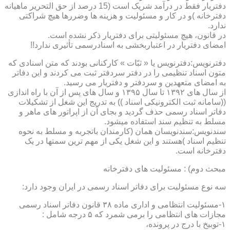
دفتریار فقط در درآمد شریک است (15 درصد از حق التحریر ماهیانه
دفترخانه )و در کار و مسئولیت و هزینه ها وضررها هیچ شراکتی
ندارد.
در قانون، هیچ مسئولیتی برای دفتریار ذکر نشده است.
امضای دفتریار در اعتباربخشی به اسنادرسمی تأثیری ندارد!!
دفترنویس:دفترنویس یا « ثبّات » کارکنانی بودند که متن اسنادی که
متون اسناد تنظیمی را در دفتر سردفتر ثبت می کردند و این دفاتر
به امضای متعهدین و سردفتر و دفتریار می رسید.
از سال های ۱۳۹۲ تا سال ۱۳۹۵ و سال های پس از آن با راه اندازی
((سامانه ثبت الکترونیکی اسناد )) به تدریج این شغل از تشکیلات
دفاتر اسناد رسمی حذف گردید و بجای آن از اپراتور های ماهر و
مسلط به تنظیم سند استفاده میشود.
سندنویس:سندنویسان همان (کارمندان باتجربه و مسلط به نحوه
تنظیم اسناد )هستند و این شغل یکی از مهم ترین سمتها در یک
دفترخانه است.
مبحث دوم) : مسئولیت های دفترخانه
سه نوع مسئولیت برای دفاتر اسناد رسمی در ایران وجود دارد:
۱-مسئولیت انتظامی و اداری ماده ۳۸ قانون دفاتر اسناد رسمی
مجازات های انتظامی را برمی شمرد که ۵ درجه شامل :
۱-توبیخ با درج در پرونده،