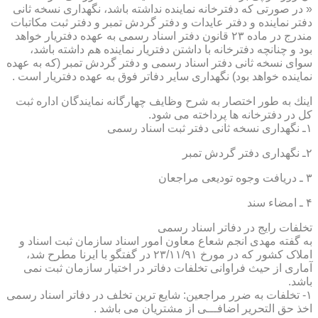
« در صورتی كه دفترخانه نماینده نداشته باشد، نگهداری نسخه ثانی
دفتر نماینده و دفتر عایدات و دفتر گردش تمبر و دفتر ثبت مكاتبات
مندرج در ماده ۲۳ قانون دفتر اسناد رسمی به عهده دفتریار خواهد
بود و چنانچه دفترخانه با داشتن دفتریار نماینده هم داشته باشد،
سوای نسخه ثانی دفتر اسناد رسمی و دفتر گردش تمبر (كه به عهده
نماینده خواهد بود) نگهداری سایر دفاتر فوق به عهده دفتریار است .
اینك به طور اختصار به شرح وظایف چهارگانه نمایندگان اداره ثبت
كل در دفترخانه ها پرداخته می شود.
۱ـ نگهداری نسخه ثانی دفتر ثبت اسناد رسمی
۲ـ نگهداری دفتر گردش تمبر
۳ ـ دریافت وجوه تودیعی مراجعان
۴ ـ امضاء سند
تخلفات رایج در دفاتر اسناد رسمی
به گفته مهدی انجم شعاع معاون امور اسناد سازمان ثبت اسناد و
املاک کشور که در مورخ ۲۳/۱۱/۹۱ در گفتگو با ایرنا مطرح شد،
آماری از حیث فراوانی تخلفات دفاتر در اختیار سازمان ثبت نمی
باشد.
۱- تخلفات به ضرر مراجعین: شایع ترین تخلف در دفاتر اسناد رسمی
اخذ حق التحریر اضافـــی از مشتریان می باشد .