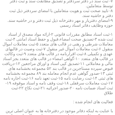
۷- ثبت سند در دفتر سردفتر و تصدیق مطابقت سند و ثبت دفتر
توسط متعاملین.
۸- تایید صحت ثبت و هویت متعاملین با امضای سردفتر ذیل ثبت
دفتر و حاشیه سند.
۹-امضای دفتریار و مهر دفترخانه ذیل ثبت دفتر و در حاشیه سند.
حوزه وظایف دفاتر اسناد رسمی
۱-ثبت اسناد مطابق مقررات قانونی ۲-ارائه مواد مصدق از اسناد
ثبت شده ۳-تصدیق صحت امضاء،قبول و حفظ اسناد امانتی ۴-ثبت
معاملات شرطی و رهنی در قالب های متعدد ۵-ثبت معاملات اموال
منقول ۶-ثبت معاملات اموال غیر منقول ۷-ثبت وصیت در قالبهای
عهدی و تکمیلی ۸-ثبت اقرارنامه در قالب های متعدد ۹-ثبت وکالت
در قالب های متعدد ۱۰-گواهی امضاء در قالب های متعدد بجز اسناد
مالی و معاملاتی ۱۱-تصدیق کپی اسناد و اوراق مراجعین ۱۲-دریافت
قبوض سپرده مستاجرین در قالب بند ۵۲ مجموعه بخشنامه های
ثبتی ۱۳-صدور گواهی عدم انجام معامله بند ۸۹ مجموعه بخشنامه
های ثبتی ۱۴-ثبت رضایت نامه ۱۵-ثبت تعهد نامه ۱۶-ثبت اجاره نامه
۱۷-ثبت معاملات سرقفلی ۱۸-ثبت وقف نامه و اسناد موقوفه ۱۹-
ثبت اسناد ضمانت نامه ۲۰-صدور اجرائیه ۲۱-ثبت نکاح ۲۲-ثبت
طلاق
فعالیت های انجام شده :
با عنایت به اینکه دفاتر موجود در دفترخانه ها به عنوان اصلی ترین