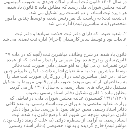
در سال ۱۳۰۲ قانون ثبت اسناد و املاك جدیدی به تصویب كمیسیون
عدلیه مجلس شورای ملی رسید كه مطابق ماده ۵ قانون یاد شده،
هر دایره ثبت اسناد، از دو قسمت زیر تشكیل می شد.
۱ـ شعبه ثبت: به ریاست یك نفر رئیس شعبه و توسط چندین مأمور
متخصص (بنام مباشرین ثبت) اداره می شد
۲ـ شعبه ضبط: كه دارای دفتر ثبت خلاصه سوادها و دفتر ثبت
عایدات بود و توسط سایر كارمندان (اجزاء) اداره ثبت تصدی می شد
.
قانون یاد شده، در شرح وظائف مباشرین ثبت (آنچه كه در ماده ۴۷
قانون سابق مندرج شده بود) تغییراتی را پدیدار ساخت كه از عمده
ترین تغییرات آن می توان به لغو ضمنی دادن صورت ثبت دفاتر
توسط مباشرین ثبت به متقاضیان اشاره داشت. لیكن علیرغم چنین
حذفی، در عمل مباشرین ثبت در آن روزگاران صورت ثبت سند را
به متقاضیان، ارائه می نمودند.تصویب اولین قانون مربوط به تشكیل
مستقل دفترخانه های اسناد رسمی، به سال ۱۳۰۷ باز می گردد.
مطابق ماده ۱ قانون تشكیل دفاتر اسناد رسمی مصوب
۱۳/۱۱/۱۳۰۷ كمیسیون عدلیه مجلس شورای ملی، در نقاطی كه
وزارت عدلیه مقتضی بداند برای ترتیب اسناد رسمی، به عده كافی
دفاتر اسناد رسمی معین خواهد نمود. با بررسی سایر مواد دیگر
قانون مرقوم، متوجه می شویم كه با وضع قانون یاد شده، ثبت
اسناد رسمی به آرامی از سیطره دولتی (به علت كارمند دولت بودن
مباشر ثبت) خارج گردیده و به نهاد خصوصی (دفاتر اسناد رسمی)