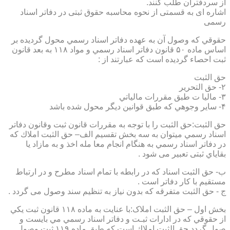
از سردفتران طلب کنند.
اشاره ای به قسمتی از نحوه محاسبه حقوق ثبتی در دفاتر اسناد
رسمی
حقوقي كه وصول آن به عهده دفاتر اسناد رسمي محول گرديده بر
اساس ماده ۵۰ قانون دفاتر اسناد رسمي و مواد ۱۱۸ به بعد قانون
ثبت احصاء گرديده است كه عبارتند از :
حق الثبت
۲- حق التحرير
۳- ماليا ت طبق مقررات مالياتي
۴- ساير وجوهي كه طبق قوانين ديگر محول شده باشد
حق الثبت:حق الثبت را با توجه به مقررات قانون ثبت وقانون دفاتر
اسناد رسمي ميتوان به سه بخش تقسيم الف– حق الثبت املاك كه
در دفاتر اسناد رسمي به هنگام انجام معا مله اخذ و به مازاد يا
بقاياي ثبتی تعبیر می شود .
ب- حق الثبت اسناد كه در رابطه با تمام اسناد مطرح و در ارتباط
مستقيم با كار دفاتر است .
ج - حق الثبت متفرقه كه بدون نياز به تنظیم سند وصول می گردد .
بخش اول – حق الثبت املاک:با عنايت به ماده ۱۱۸ قانون ثبت يكي
از حقوقي كه در ادارات ثبـت و دفاتر اسناد رسمي مي بايست و
صول گردد حق الثبت املاك است كه طبق ماده ۱۱۹ ثبت وصول