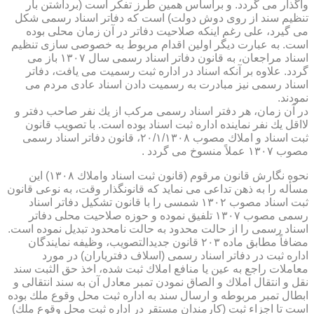
واگذار می گردد. و براساس همین طرز تفكر است (برداشتن بار
تنظیم سند از روی دوش دولت) است كه دفاتر اسناد رسمی شكل
می گیرد، علی رغم اینكه صلاحیت دفاتر در آن زمان محلی بوده
است. به عبارت دیگر اولین اقدام مربوط به خصوصی سازی تنظیم
اسناد مراجعان، به قانون دفاتر اسناد رسمی سال ۱۳۰۷ باز می
گردد. علاوه بر آنكه اسناد در اداره ثبت رسمیت می یافت، دفاتر
اسناد رسمی نیز مبادرت به رسمیت دادن اسناد عادی مردم می
نمودند.
در آن زمان، هر دفتر اسناد رسمی مركب از یك نفر صاحب دفتر و
لااقل یك نفر نماینده اداره ثبت اسناد بوده است. با تصویب قانون
ثبت اسناد و املاك مصوب ۲۰/۱/۱۳۰۸، قانون دفاتر اسناد رسمی
مصوب ۱۳۰۷ عملاً منسوخ می گردد .
نحوه نگارش قانون مرقوم (قانون ثبت اسناد واملاك ۱۳۰۸) این
مسأله را به ذهن تداعی می نماید كه قانونگذار وقت، به نوعی قانون
ثبت اسناد مصوب ۱۳۰۲ شمسی را با قانون تشكیل دفاتر اسناد
رسمی مصوب ۱۳۰۷ تلفیق نموده و حوزه صلاحیت محلی دفاتر
اسناد رسمی را از حالت محدود به حالت نامحدود تبدیل نموده است.
مضافاً مطابق ماده ۲۰۳ قانون جدیدالتصویب، وظیفه نمایندگان
اداره ثبت در دفاتر اسناد رسمی (اسلاف دفتریاران) در مورد
معاملات راجع به عین یا منافع املاك ثبت شده، اخذ حق الثبت سند
نقل و انتقال املاك و الصاق نمودن تمبر معادل آن به سند انتقالی و
ابطال تمبر مربوطه و ارسال سند به اداره ثبت محل وقوع ملك بوده
است تا اجزاء ثبت (كارمندان مستقر در اداره ثبت محل وقوع ملك)