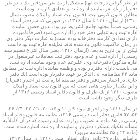
در نظر گرفتن درجات آنها) متشكل از یك نفر سردفتر، یك یا دو نفر
دفتریار و یك نفر نماینده اداره ثبت و تعدادی كارمند بوده است.
مطابق قانون كنونی ثبت، (قانون ثبت اسناد و املاك مصوب سال
۱۳۱۰) از سال ۱۳۱۰ تا سال ۱۳۱۶، در صورتی كه سردفتر اسناد
رسمی، ضمناً مجتهد جامع الشرایط نیز بود، بدون حضور نماینده
اداره ثبت و به تنهایی دفتر خود را اداره می نمود (صرفاً نامبرده
دارای تعدادی كارمند دفترخانه بوده است) به عبارت دیگر دفتر وی
در زمان حاكمیت قانون یاد شده فاقد نماینده اداره ثبت بوده است
لیكن از این تاریخ به بعد، (ازسال ۱۳۱۶، یعنی سال انتزاع تنظیم سند
رسمی از اداره ثبت و عدم وجود دفتر ثبت معاملات غیرمنقول در
اداره مذكور) دفترخانه وی، علیرغم عدم وجود نماینده اداره ثبت،
می بایست دارای دفتریار بوده و وظیفه نماینده اداره ثبت نیز مطابق
ماده ۲۴ نظامنامه آتی الذكر بر عهده دفتریار بوده است (یك دفتر
جاری در اختیار سردفتر و دفتر نماینده اداره ثبت در اختیار دفتریار)
و این یكی از تفاوت هایی است كه بین قانون ثبت اسناد و املاك
مصوب ۱۳۱۰ از یك طرف و قانون دفاتر اسناد رسمی ۱۳۱۶ از
طرف دیگر وجود داشته است .
در سال ۱۳۱۶ و در اجرای مواد ۹ و ۱۰ و ۱۵، ۲۰، ۲۱، ۲۲، ۲۴، ۳۶،
۵۳، ۵۷ قانون دفاتر اسناد رسمی ۱۳۱۶، نظامنامه قانون دفاتر اسناد
رسمی در ۸۵ ماده به تصویب وزارت عدلیه رسیده كه در آن كاملاً به
مسأله تفكیك عملكرد دفتریار و نماینده اداره ثبت اشاره شده است.
(ماده ۲۴ و ۲۵ نظامنامه مزبور)
براساس ماده ۴۷ قانون دفاتر اسناد رسمی ۱۳۱۶، در سال ۱۳۱۷