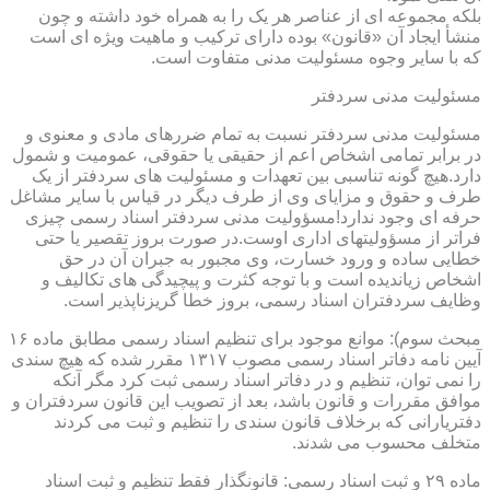
بلکه مجموعه ای از عناصر هر یک را به همراه خود داشته و چون
منشأ ایجاد آن «قانون» بوده دارای ترکیب و ماهیت ویژه ای است
که با سایر وجوه مسئولیت مدنی متفاوت است.
مسئولیت مدنی سردفتر
مسئولیت مدنی سردفتر نسبت به تمام ضررهای مادی و معنوی و
در برابر تمامی اشخاص اعم از حقیقی یا حقوقی، عمومیت و شمول
دارد.هیچ گونه تناسبی بین تعهدات و مسئولیت های سردفتر از یک
طرف و حقوق و مزایای وی از طرف دیگر در قیاس با سایر مشاغل
حرفه ای وجود ندارد!مسؤولیت مدنی سردفتر اسناد رسمی چیزی
فراتر از مسؤولیتهای اداری اوست.در صورت بروز تقصیر یا حتی
خطایی ساده و ورود خسارت، وی مجبور به جبران آن در حق
اشخاص زیاندیده است و با توجه کثرت و پیچیدگی های تکالیف و
وظایف سردفتران اسناد رسمی، بروز خطا گریزناپذیر است.
مبحث سوم): موانع موجود برای تنظیم اسناد رسمی مطابق ماده ۱۶
آیین نامه دفاتر اسناد رسمی مصوب ۱۳۱۷ مقرر شده که هیچ سندی
را نمی توان، تنظیم و در دفاتر اسناد رسمی ثبت کرد مگر آنکه
موافق مقررات و قانون باشد، بعد از تصویب این قانون سردفتران و
دفتریارانی که برخلاف قانون سندی را تنظیم و ثبت می کردند
متخلف محسوب می شدند.
ماده ۲۹ و ثبت اسناد رسمی: قانونگذار فقط تنظیم و ثبت اسناد