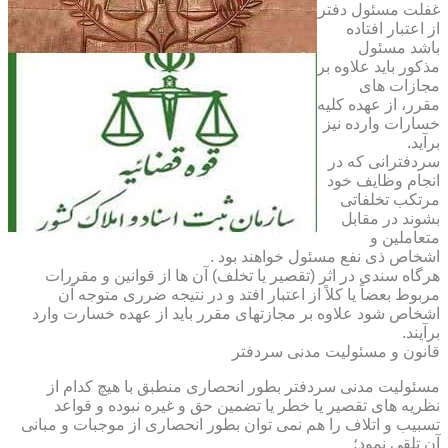
غفلت مسئول دفتر
از اعتبار افتاده
باشد مسئول
مذکور باید علاوه بر
مجازات های
مقرر، از عهده کلیه
خسارات وارده نیز
برآید.
سردفترانی که در
انجام وظایف خود
مرتکب تخلفاتی
بشوند در مقابل
متعاملین و
اشخاص ذی نفع مسئول خواهند بود .
هرگاه سندی در اثر (تقصیر یا تخلف) آن ها از قوانین و مقررات
مربوط بعضاً یا کلاً از اعتبار افتد و در نتیجه ضرری متوجه آن
اشخاص شود علاوه بر مجازتهای مقرر باید از عهده خسارت وارد
برآیند.
قانون و مسئولیت مدنی سردفتر
مسئولیت مدنی سردفتر بطور انحصاری منطبق با هیچ کدام از
نظریه های تقصیر یا خطر یا تضمین حق و غیره نبوده و قواعد
تسبیب و اتلاف را هم نمی توان بطور انحصاری از موجبات و مبانی
آن تلقی نمود؛