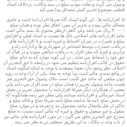
وصول مي گردد و بعلت نبودن مبلغ در سند وكالت، برخلاف اسناد
قطعی موضوع تحریر کمتر مصداق پیدا نمی کند .
۵- اقرارنامه ها ، اين گونه اسناد گاه صرفا اقرارنامه است و حاوي
مسائل مالي نبوده و تحرير آن مورد اتفاق نظر بوده و همان مبلغ
۳۰۰۰۰ ريال مي باشد ولي گاهي ازنظر محتوي يك سند مالي است
مانند اقرارنامه هاي اصلاحي بانك ها نسبت به اسناد قبلي و افزايش
مبلغ و تغييرات در ميزان اقساط و غيره است و يا اقرارنامه هاي
دريافت خسارات توسط اشخاص از شهرداري ها و ادارات راه و
ترابري و غيره كه مقر اقرار به دريافت مبالغي نموده و در قبال آن
حق خود را اسقاط مي نمايد ، در اين گونه موارد كه به جاي صلح
حقوق در قالب اقرارنامه تنظيم مي شود در رابطه با حق التحرير آن
اختلاف نظر وجود دارد بعضا معتقدند با توجه به اينكه اينگونه اسناد
در واقع سندي مالي است وبا توجه به مفاد يكي از آراء وحدت رويه
چون مبلغي كه ماخذ حق الثبت است ملاك وصول حق التحرير هم
هست ماخذ وصول تحرير را همان مبلغ در سند اقرار مي دانند ولي
بعضي از همكاران ديگر صرفا اقرارنامه را مشمول تحرير در بخش
اسناد غيرمالي و اقرارنامه ميدانند ولي بنظر مي رسد همانگونه كه
در بخش صلح نامه ها چنانچه صلح نامه صرفا صلح و فاقد مبلغ و
حاكي از نقل وانتقال نباشد مشمول بند ج تعرفه و در موارد صلح
منقول و غير منقول و حقوق و غيره كه مالي است نسبت به مبلغ
مندرج حق التحرير تعلق مي گيرد ، در مورد اقرارنامه هاي مالي نيز
از باب وحدت ملاک ، به این طریق منطقی تر به نظر می رسد .