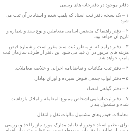
دفاتر موجود در دفترخانه های رسمی
۱ – یک نسخه دفتر ثبت اسناد که پلمپ شده و اسناد در آن ثبت می
شود.
۲ – دفتر راهنما ک متضمن اسامی متعاملین و نوع سند و شماره و
تاریخ آن خواهد بود.
۳ – دفتر درآمد که به منظور ثبت سند مقرر است و شماره قبض
هزینه های مزبور در آن قید می شود این دفتر از طرف سازمان ثبت
پلمپ خواهد شد.
۴ – دفتر ثبت مکاتبات و تقاضانامه اجرایی و خلاصه معاملات.
۵ – دفتر ابواب جمعی قبوض سپرده و اوراق بهادار.
۶ – دفتر گواهی امضاء.
۷ – دفتر ثبت اسامی اشخاص ممنوع المعامله و املاک بازداشت
شده و مشمول بند ز.
معاملات خودروهای مشمول مالیات نقل و انتقال
برای تنظیم اسناد خودرو ابتدا باید مدارک مورد نیاز را اخذ و بررسی
و پس از تطابق با مقررات مربوطه نسبت به تنظیم و ثبت ان اقدام