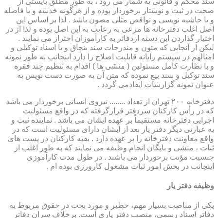
سند محکم و قانونی به شمار می رود ، به طور مطلق بایستی از
صحت در ثبت و نوشتار برخوردار بوده و از هرگونه خدشه و یا فاصله
و یا حاشیه نویسی و نواقص مثلی مصون باشد . لذا بر اساس این
اصل اغلب دفترخانه ها مرعی به رعایت به این اصل بوده و لذا از در
اختیار گذاردن این دسته ازدفاتر به کارآموزان احتراز می نمایند .
لیکن از آنجایی که متون و مندرجات سند بنچاق و یا اسناد توکیلی و
امثالهم در سیستم رایانه قابلیت اصلاح را دارد اینجانب به طور نمونه
و با نظارت کامل مسئولین ( منشی ها ) اقدام به تنظیم چند فقره
سند توکیل و سند بیع نموده که متن آن به صورت دست نویس به
عنوان نمونه گزارشات ایفادمی گردد .
دفترخانه ۲۰۰ تهران از تعداد ........ نیروی انسانی برخوردار می باشد
که در رأس کارکنان سردفتر قرارگرفته که در واقع مسئولیت
اجرایی دفترخانه مستقیماً بر عهده ایشان می باشد . نماینده ثبت و
به عبارتی دیگر دفتر یار بعد از ایشان دارای مسئولیت است که در
واقع معاونت دفترخانه را بر عهده دارد . بقیه کارکنان در پست های
ثبات ، منشی و بایگان انجام وظیفه می نمایند که به طور اغلب از
جنسیت مؤنث برخوردار می باشند . در طول مدت کارآموزی
اینجانب در بخش امور ثبات مشغول کارورزی بوده ام .
وظیفه دفتر یار
یكی از مناصب بسیار مهم، خطیر و مورد بحث در حقوق مربوط به
دفاتر اسناد رسمی، منصب دفتر یاری است. برخلاف سران دفاتر