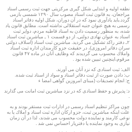
نطفه اولیه و ابتدایی شكل گیری مركزیتی جهت ثبت رسمی اسناد
مراجعان، به قانون ثبت اسناد مصوب سال ۱۲۹۰ شمسی بازمی
گردد.باید یادآوری نمود كه در آن دوران، شكل اولیه دفاتر اسناد
رسمی به هیچ عنوان جنبه استقلالی نداشته است. مطابق قانون یاد
شده، به منظور رسمیت دادن به اسناد قاطبه مردم، دوایر ثبت
اسناد به عنوان نهادی دولتی، از دو قسمت ۱ ـ مباشرین ثبت اسناد
۲ـ دفتر راكد تشكیل می گردید. مباشرین ثبت اسناد (اسلاف دولتی
سران دفاتر امروزی)، در حقیقت جزو كارمندان اداره ثبت اسناد
واملاك محسوب می گردیدند كه وظایف آنان در ماده ۴۷ قانون
مرقوم،اینچنین تبیین شده بود .
الف: ثبت اسنادی كه نزد آنان می آورند.
ب: دادن صورت از ثبت دفاتر اسناد و سواد از اسناد ثبت شده.
ج: انجام تصدیقات (مبنای امروزین گواهی امضا ء
د: پذیرش و حفظ اسنادی كه در نزد مباشرین ثبت امانت می گذارند
.
چون مراكز تنظیم اسناد رسمی در ادارات ثبت مستقر بودند و به
علت اینكه مباشرین ثبت، جزو اركان اداره ثبت اسناد و املاك یا به
نوعی كارمند و نماینده دولت محسوب می شدند، لذا در آن زمان
نیازی به وجود نماینده یا دفتریار احساس نمی شد .