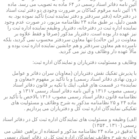
آئین نامه دفاتر اسناد رسمی در ۶۴ ماده به تصویب می رسد. ماده
۱۹ آئین نامه مرقوم كماكان بر ضرورت وجودی دو دفتر ثبت اسناد
در دفترخانه (دفتر سردفتر و دفتر نماینده ثبت) تأكید نموده بود. به
همین دلیل، بر طبق ماده ۲۴ نظامنامه مزبور، در صورت عدم وجود
نماینده اداره ثبت در دفترخانه، دفتریار وظیفه نماینده اداره ثبت را
نیز عهده دار بوده است. دفتریار مذكور (صرفاً و فقط علاوه بر
معاونت در این حالت) تنها معاون سردفتر محسوب نمی گردید، بلكه
نامبرده هم معاون سردفتر و هم جانشین نماینده اداره ثبت بوده و
مآلاً عهده دار وظائف وی نیز می گردید.
وظایف و مسئولیت دفتریاران و نمایندگان اداره ثبت:
با پذیرش تفكیك نقش دفتریاران (معاونان سران دفاتر و عوامل
درون نهادی دفاتر اسناد رسمی) و با تأكید بر مفهوم «معاون و
نماینده» در قسمت های قبلی، اینك با تكیه بر قانون دفاتر اسناد
رسمی مصوب ۱۳۱۶ و آئین نامه دفاتر اسناد رسمی ۱۳۱۷ و
نظامنامه قانون دفاتر اسناد رسمی مصوب ۱۳۱۶ بالاخص با تأكید بر
ماده ۲۴ و ۲۵ نظامنامه مذكور به شرح وظائف و مسئولیت های
تفكیكی نمایندگان اداره ثبت كل و دفتریاران می پردازیم .
الف) وظیفه و مسئولیت های نمایندگان اداره ثبت كل در دفاتر اسناد
رسمی (۱۳۱۰ ـ ۱۳۵۴)
با تدقیق در ماده ۲۴ نظامنامه مذكور و استفاده از براهین عقلی می
توان به شرح وظایف نمایندگان اداره ثبت كل در دفاتر اسناد رسمی