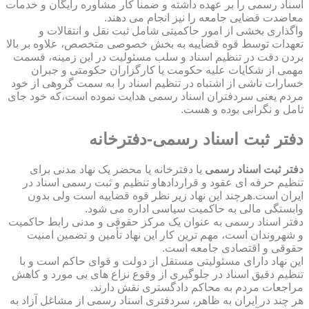
اسناد رسمی را بر عهده داشته و ضمناً کار مشاوره رایگان و خدمات
معاضدت قضایی جامعه را نیز انجام می دهند.
واگذاری بخشی از امور حاکمیتی شامل ثبت نقل و انتقالات و
تعهدات توسط قوه قضاییه به بخش خصوصی متخصص، علاوه بر بالا
بردن دقت در تنظیم اسناد و سلب مسئولیت در این زمینه، قسمت
مهمی از شکایات علیه حکومت یا کارگزاران حکومتی و جبران
خسارات ناشی از اشتباه در تنظیم اسناد را به سمت گروهی از خود
مردم یعنی سردفتران اسناد رسمی هدایت نموده است،که خود جای
تامل و نگرانی بوده و هست.
دفتر ثبت اسناد رسمی-دفترخانه
دفتر ثبت اسناد رسمی
یا دفترخانه یا محضر یک نهاد مدنی برای
تنظیم حرفه ای عقود و قراردادهاو تنظیم و ثبت رسمی اسناد در
ایران است.هرچند این نهاد زیر نظر قوه قضاییه است ولی بدون
وابستگی مالی به حاکمیت سیاسی اداره می شود.
دفتر اسناد رسمی به عنوان یک مرکز حقوقی و مدنی رابط حاکمیت
و شهروندان است، مهم ترین کار این نهاد تأمین و تضمین امنیت
حقوقی و اقتصادی جامعه است.
این نهاد دارای مسئولیتی مستقل از دولت و قوای حاکم است و با
تنظیم دقیق اسناد در جلوگیری از وقوع نزاع های بی مورد و کاهش
مراجعات مردم به محاکم دادگستری نقش دارند.
هر چند در ایران به ظاهر، سردفتری اسناد رسمی از مشاغل آزاد به