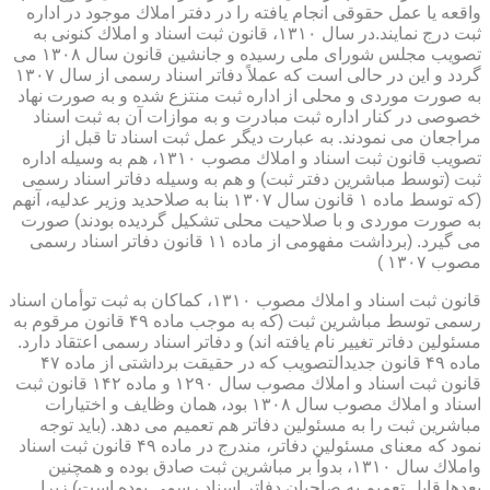
واقعه یا عمل حقوقی انجام یافته را در دفتر املاك موجود در اداره
ثبت درج نمایند.در سال ۱۳۱۰، قانون ثبت اسناد و املاك كنونی به
تصویب مجلس شورای ملی رسیده و جانشین قانون سال ۱۳۰۸ می
گردد و این در حالی است كه عملاً دفاتر اسناد رسمی از سال ۱۳۰۷
به صورت موردی و محلی از اداره ثبت منتزع شده و به صورت نهاد
خصوصی در كنار اداره ثبت مبادرت و به موازات آن به ثبت اسناد
مراجعان می نمودند. به عبارت دیگر عمل ثبت اسناد تا قبل از
تصویب قانون ثبت اسناد و املاك مصوب ۱۳۱۰، هم به وسیله اداره
ثبت (توسط مباشرین دفتر ثبت) و هم به وسیله دفاتر اسناد رسمی
(كه توسط ماده ۱ قانون سال ۱۳۰۷ بنا به صلاحدید وزیر عدلیه، آنهم
به صورت موردی و با صلاحیت محلی تشكیل گردیده بودند) صورت
می گیرد. (برداشت مفهومی از ماده ۱۱ قانون دفاتر اسناد رسمی
مصوب ۱۳۰۷ )
قانون ثبت اسناد و املاك مصوب ۱۳۱۰، كماكان به ثبت توأمان اسناد
رسمی توسط مباشرین ثبت (كه به موجب ماده ۴۹ قانون مرقوم به
مسئولین دفاتر تغییر نام یافته اند) و دفاتر اسناد رسمی اعتقاد دارد.
ماده ۴۹ قانون جدیدالتصویب كه در حقیقت برداشتی از ماده ۴۷
قانون ثبت اسناد و املاك مصوب سال ۱۲۹۰ و ماده ۱۴۲ قانون ثبت
اسناد و املاك مصوب سال ۱۳۰۸ بود، همان وظایف و اختیارات
مباشرین ثبت را به مسئولین دفاتر هم تعمیم می دهد. (باید توجه
نمود كه معنای مسئولین دفاتر، مندرج در ماده ۴۹ قانون ثبت اسناد
واملاك سال ۱۳۱۰، بدواً بر مباشرین ثبت صادق بوده و همچنین
بعدها قابل تعمیم به صاحبان دفاتر اسناد رسمی بوده است) زیرا