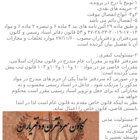
۱-توبیخ با درج در پرونده،
۲- جریمه های نقدی،
۳و۴- انواع انفصال موقت
۵- انفصال دائم می باشد
و طبق ماده ۲۹ آئین نامه های بند ۴ ماده ۶ و تبصره ۲ ماده ۶ و مواد
۱۴- ۱۷-۱۹-۲۰-۲۴-۲۸-۳۷ و ۵۳ قانون دفاتر اسناد رسمی و کانون
سردفتران و دفتریاران مصوب ۲۷/۱۱/۶۰ موارد تخلفات و مجازات
آن با تفصیل بیان گردیده است.
۲-مسئولیت کیفری :
سردفتر علاوه بر مقررات عام مندرج در قانون مجازات اسلامی،
مقررات خاصی نیز در مواد ۱۰۰ و۱۰۱ و۱۰۲و ۱۰۳ قانون ثبت پیش
بینی گردیده است؛
و در صورتی که سردفتر عامداً یکی از جرم های مندرج در مواد
مذکور را مرتکب شود ، جاعل در اسناد رسمی محسوب و به
مجازاتی که برای جعل و تزویر اسناد رسمی مقرر است محکوم
خواهد شد.
نظر به اینکه قانون خاص مقدم به قانون عام است لذا در ابتدا
بایستی قاضی، قانون خاص را اعمال نماید.
۳-مسئولیت مدنی
سردفتر :
هرگاه سندی به
واسطه تقصیر یا