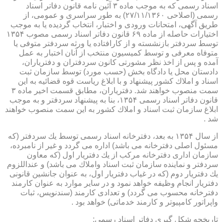
اسناد رسمی كه به موجب ماده ۳ آئین نامه قانون دفاتر اسناد
رسمی (اصلاحی ۲۷/۱۱/۱۳۶۰) به طور سراسری و عمومی، از
طریق آگهی، امتحانات ورودی و اختبار، انتخاب گردیده یا به موجب
اختیارات حاصله از ماده ۶۹ قانون دفاتر اسناد رسمی مصوب ۱۳۵۴
توسط سردفتر بازنشسته و از كارافتاده یا ورثه سردفتر متوفی یا
متوفاه معرفی و توسط كمیسیون منتخب از آنان اختبار به عمل
آمده و پس از اخذ نظر مشورتی كانون سردفتران و دفتریاران،
دادستان محل یا دادگاه بخش (حسب مورد) توسط سازمان ثبت
اسناد و املاك كشور پیشنهاد و با ابلاغ ریاست قوه قضائیه به این
سمت منصوب خواهند شد. دفتریاران، مطابق قسمت اخیر ماده ۳
قانون دفاتر اسناد رسمی ۱۳۵۴، بنا به پیشنهاد سردفتر و به موجب
ابلاغ سازمان ثبت اسناد و املاك كشور به این سمت منصوب خواهند
شد .
از سال ۱۳۵۴ به بعد، دفترخانه اسناد رسمی توسط یك سردفتر (كه
مسئول اصلی دفترخانه می باشد) اداره می گردد و غیر از نامبرده،
سازمان اداری دفترخانه مركب از یك دفتریار اول (كه معاون
سردفتر و نماینده سازمان ثبت اسناد واملاك می باشد) و عنداللزوم
یك دفتریار دوم (كه در غیاب دفتریار اول، به عنوان جانشین قانونی
دفتریار انجام وظیفه خواهد نمود و در سایر موارد به عنوان كارمند
دفترخانه محسوب می گردد) و تعدادی كارمند (سندنویس، ثبات
واپراتور كامپیوتر و كارمند خدماتی) خواهد بود .
تاریخچه شكل گیری دفاتر اسناد رسمی: