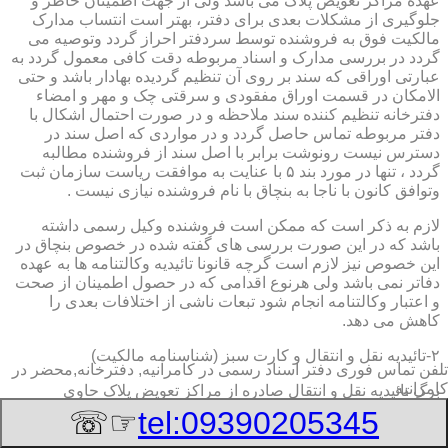
عهده مراکز تعویض پلاک می باشد ولی از جهت اطمینان خاطر و
جلوگیری از مشکلات بعدی برای دفتر، بهتر است انتساب مدارک
مالکیت فوق به فروشنده توسط سردفتر احراز گردد وتوصیه می
گردد در بررسی مدارک و اسناد مربوطه دقت کافی معمول گردد به
عبارتی اوراقی که سند بر روی آن تنظیم گردیده بهادار باشد و حتی
الامکان در قسمت اوراق مفقودی و سرقتی چک و مهر و امضاء
دفترخانه تنظیم کننده سند ملاحظه و در صورت احتمال اشکال با
دفتر مربوطه تماس حاصل گردد و در مواردی که اصل سند در
دسترس نیست رونوشت برابر با اصل سند از فروشنده مطالبه
گردد ، تنها در مورد بند ۵ با عنایت به موافقت ریاست سازمان ثبت
وتوافق کانون با ناجا به بنچاق با نام فروشنده نیازی نیست .
لازم به ذکر است که ممکن است فروشنده وکیل رسمی داشته
باشد که در این صورت بررسی های گفته شده در خصوص بنچاق در
این خصوص نیز لازم است گرچه قانونا تائیدیه وکالتنامه ها به عهده
دفاتر نمی باشد ولی هرنوع اقدامی که در حصول اطمینان از صحت
و اعتبار وکالتنامه انجام شود تبعات ناشی از اختلافات بعدی را
کاهش می دهد.
۲-تائیدیه نقل و انتقال و کارت سبز (شناسنامه مالکیت)
تلفن تماس فوری
دفتر اسناد رسمی در کامرانیه, دفترخانه,محضر در
کامرانیه
برگ تائیدیه نقل و انتقال صادره از مراکز تعویض پلاک حاوی
مشخصات کامل خودرو اعم از نوع ، سیستم ، مدل ، رنگ ، شماره
☞☏
tel:09390205345
موتور و شاسی ، تیپ و بخصوس شماره شناسه خودرو ( VIN ) در
صدر صفحه و مشخصات فروشنده و خریدار اعم از مشخصات