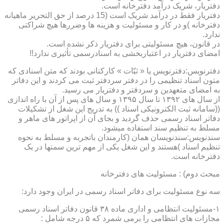
دفتریار، شریک درآمد دفترخانه است.
دفتریار فقط در درآمد شریک است (15 درصد از حق التحریر ماهیانه
دفترخانه )و در کار و مسئولیت و هزینه ها وضررها هیچ شراکتی
ندارد.
در قانون، هیچ مسئولیتی برای دفتریار ذکر نشده است.
امضای دفتریار در اعتباربخشی به اسنادرسمی تأثیری ندارد!!
دفترنویس:دفترنویس یا « ثبّات » کارکنانی بودند که متن اسنادی که
متون اسناد تنظیمی را در دفتر سردفتر ثبت می کردند و این دفاتر
به امضای متعهدین و سردفتر و دفتریار می رسید.
از سال های ۱۳۹۲ تا سال ۱۳۹۵ و سال های پس از آن با راه اندازی
((سامانه ثبت الکترونیکی اسناد )) به تدریج این شغل از تشکیلات
دفاتر اسناد رسمی حذف گردید و بجای آن از اپراتور های ماهر و
مسلط به تنظیم سند استفاده میشود.
سندنویس:سندنویسان همان (کارمندان باتجربه و مسلط به نحوه
تنظیم اسناد )هستند و این شغل یکی از مهم ترین سمتها در یک
دفترخانه است.
مبحث دوم) : مسئولیت های دفترخانه
سه نوع مسئولیت برای دفاتر اسناد رسمی در ایران وجود دارد:
۱-مسئولیت انتظامی و اداری ماده ۳۸ قانون دفاتر اسناد رسمی
مجازات های انتظامی را برمی شمرد که ۵ درجه شامل :