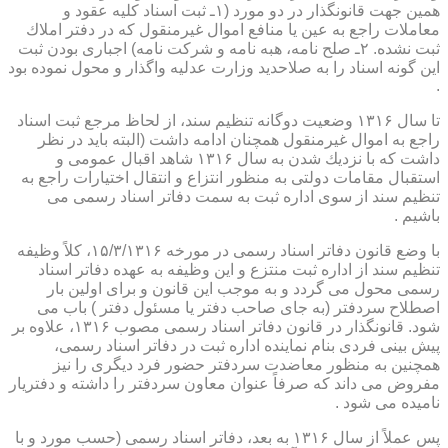
همین جهت قانونگذار در دو مورد (۱ـ ثبت اسناد كلیه عقود و
معاملات راجع به عین یا منافع اموال غیرمنقول كه در دفتر املاك
ثبت نشده. ۲ـ صلح نامه، هبه نامه و شركت نامه) اجباری بودن ثبت
این گونه اسناد را به صلاحدید وزارت عدلیه واگذار و محول نموده بود
.
تا سال ۱۳۱۶ وضعیت دوگانه تنظیم سند، از لحاظ مرجع ثبت اسناد
راجع به اموال غیرمنقول همچنان ادامه داشت (البته باید در نظر
داشت كه با نزدیك شدن به سال ۱۳۱۶ شاهد اقبال عمومی و
استقبال مقامات دولتی به منظور انتزاع و انتقال اختیارات راجع به
تنظیم سند از سوی اداره ثبت به سمت دفاتر اسناد رسمی می
باشیم .
با وضع قانون دفاتر اسناد رسمی در مورخه ۱۵/۳/۱۳۱۶، كلاً وظیفه
تنظیم سند از اداره ثبت منتزع و این وظیفه به عهده دفاتر اسناد
رسمی محول می گردد و به موجب این قانون و برای اولین بار
اصطلاح سردفتر (به جای صاحب دفتر یا مسئول دفتر ) باب می
شود. قانونگذار در قانون دفاتر اسناد رسمی مصوب ۱۳۱۶، علاوه بر
پیش بینی فردی بنام نماینده اداره ثبت در دفاتر اسناد رسمی،
همچنین به منظور معاضدت سردفتر حضور فرد دیگری را نیز
مفروض می داند كه صرفاً عنوان معاون سردفتر را داشته و دفتریار
نامیده می شود .
پس عملاً از سال ۱۳۱۶ به بعد، دفاتر اسناد رسمی (حسب مورد و با