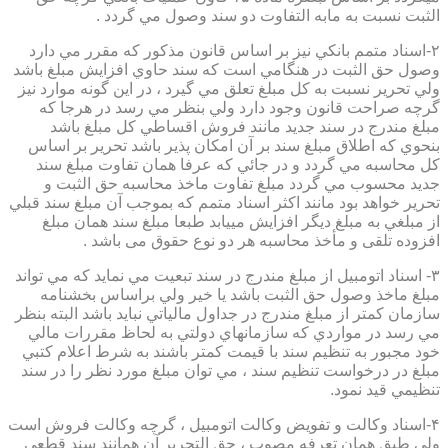
الثبت نسبت به مابه التفاوت دو سند وصول مي گردد .
۲-اسناد متمم بانكي نيز بر اساس قانون مذكور كه مقرر مي دارد
وصول حق الثبت در هنگامي است كه سند حاوي افزايش مبلغ باشد
ولي تحرير نسبت به كل مبلغ تعلق مي گيرد ، در اين گونه موارد نيز
گرچه صراحت قانون وجود دارد ولي بنظر مي رسد در هرجا كه
مبلغ مندرج در سند جديد مانند فروش اقساطي كل مبلغ باشد
بنحوي كه اطلاق مبلغ سند بر آن امكان پذير باشد تحرير بر اساس
كل محاسبه مي گردد و در جائي كه عرفا همان تفاوت مبلغ سند
جديد محسوب مي گردد مبلغ تفاوت ماخذ محاسبه حق الثبت و
تحرير خواهد بود مانند اكثر اسناد متمم كه بموجب آن مبلغ سند قبلي
از مبلغي به مبلغ ديگر افزايش مييابد طبعا مبلغ سند همان مبلغ
افزوده تلقی و مأخذ محاسبه هر دو نوع حقوق می باشد .
۳- اسناد اتومبيل از مبلغ مندرج در سند تبعيت مي نمايد كه مي تواند
مبلغ ماخذ وصول حق الثبت باشد يا خير ولي براساس بخشنامه
سازمان كمتر از مبلغ مندرج در جداول مالياتي نبايد باشد البته بنظر
مي رسد در مواردي كه سازمانهاي دولتي به لحاظ مقررات مالي
خود مجبور به تنظيم سند با قيمت كمتر باشند به شرط اعلام كتبي
مبلغ در درخواست تنظيم سند ، مي توان مبلغ مورد نظر را در سند
تنظيمي قيد نمود.
۴-اسناد وكالت و تفويض وكالت اتومبيل ، گرچه وكالت فروش است
ولي طبق همان تعرفه مصوب ، حق التحرير آن همانند سند قطعي