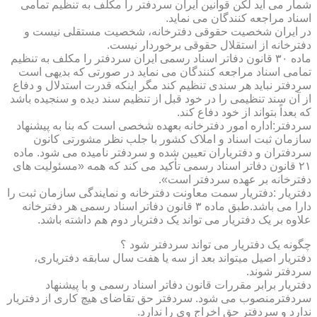
شمار می آید لکن قوانین ایران سردفتر را مکلف به تنظیم تمامی
اسناد مراجعه کنندگان می نماید.
در ایران شخصیت حقوقی دفترخانه، شخصیت مستقلی نیست و
دفترخانه از استقلال حقوقی برخوردار نیست.
ماده ۳۰ قانون دفاتر اسناد رسمی ایران سردفتر را مکلف به تنظیم
تمامی اسناد مراجعه کنندگان می نماید در صورتی که بدیهی است
سردفتر نباید هر سندی تنظیم کند مگر اینکه قدرت استدلال و دفاع
از آن سند تنظیمی را در خود قبل از تنظیم سند دیده و سنجیده باشد
که بعداً بتواند از خود دفاع کند.
سردفتر:اداره امور دفترخانه بعهده شخصی است که بنا به پیشنهاد
سازمان ثبت اسناد و املاک کشور با جلب نظر مشورتی کانون
سردفتران و دفتریاران تعیین شده و سردفتر نامیده می شود. ماده
۲۱ قانون دفاتر اسناد رسمی تأکید می کند که همه «مسئولیت های
دفترخانه بر عهده سردفتر است».
دفتریار :دفتریار سمت معاونت دفترخانه و نمایندگی سازمان ثبت را
دارا می باشد.طبق ماده ۳ قانون دفاتر اسناد رسمی هر دفترخانه
علاوه بر یک دفتریار می تواند یک دفتریار دوم هم داشته باشد.
چگونه یک دفتریار می تواند سردفتر شود ؟
دفتریار اصیل میتواند بعد از سه یا هفت سال سابقه دفتریاری،
سردفتر شوند.
دفتریار برابر مقررات قانون دفاتر اسناد رسمی و با پیشنهاد
سردفترمنصوب می شود. سردفتر حق تقاضای هیچ کاری از دفتریار
ندارد و سردفتر حق اخراج وی را ندارد.