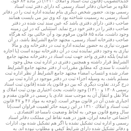
جدیدالتصویب (قانون ثبت اسناد و املاك ۱۳۱۰) در ماده ۸۴ خود،
علاوه بر صاحبان دفاتر اسناد رسمی كه دارای دفتر ثبت اسناد
رسمی بودند، حضور شخص دیگری بنام نماینده اداره ثبت را در دفاتر
اسناد رسمی به رسمیت شناخته بود كه وی نیز می بایست همانند
صاحب دفتر، دارای دفتری باشد كه عین سند ثبت شده در دفتر
صاحب دفتر را در دفتر خود درج نماید. استثنایی كه در این زمینه
وجود داشت، ماده ۸۵ قانون مرقوم بود و آن حالتی بود كه هرگاه
صاحب دفترخانه اسناد رسمی، مجتهد جامع الشرایط باشد، در آن
صورت نیازی به حضور نماینده اداره ثبت در دفترخانه وی و مآلا
نیازی به وجود دفتر نماینده ثبت در آن دفترخانه نبوده است (با اجازه
عدلیه) بلكه دفتری واحد جهت ثبت اسناد در دفترخانه مجتهد جامع
الشرایط قرار داشته و همچنین دفتری در اداره ثبت محل وجود
داشت، تا سندی كه مطابق مقررات از دفتر مجتهد جامع الشرایط
صادر شده و انتساب امضاء مجتهد جامع الشرایط از نظر اداره ثبت
مسلم باشد، به وسیله اجزاء ثبت در دفتر موجود در اداره ثبت نیز
درج گردد. تفاوت دیگری كه بین دو قانون یاد شده (قانون ثبت اسناد
رسمی ۱۳۰۸ و ۱۳۱۰) وجود داشت، بحث اختیاری بودن ثبت املاك و
مالاً نقل و انتقال آن به موجب سند عادی یا رسمی در قانون مقدم و
اجباری شدن آن در قانون موخر است. (توجه به مواد ۴۶ و ۴۷ قانون
ثبت اسناد و املاك ۱۳۱۰ در این زمینه حائز اهمیت فراوان است)تا
سال وضع قانون موخر، به لحاظ وضعیت نامساعد اقتصادی ـ
اجتماعی جامعه ایران، هنوز در همه نقاط این مملكت دفاتر اسناد
رسمی و اداره ثبت تشكیل نشده یا اگر هم تشكیل شده بود، ادارات
و دفاتر تشكیل شده دارای شرایط كیفی و مطلوب نبوده اند. به