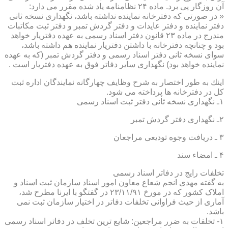
آن روزگار پی برد. ماده ۲۴ نظامنامه یاد شده مقرر می دارد:
« در صورتی كه دفترخانه نماینده نداشته باشد، نگهداری نسخه ثانی
دفتر نماینده و دفتر عایدات و دفتر گردش تمبر و دفتر ثبت مكاتبات
مندرج در ماده ۲۳ قانون دفتر اسناد رسمی به عهده دفتریار خواهد
بود و چنانچه دفترخانه با داشتن دفتریار نماینده هم داشته باشد،
سوای نسخه ثانی دفتر اسناد رسمی و دفتر گردش تمبر (كه به عهده
نماینده خواهد بود) نگهداری سایر دفاتر فوق به عهده دفتریار است .
اینك به طور اختصار به شرح وظایف چهارگانه نمایندگان اداره ثبت
كل در دفترخانه ها پرداخته می شود.
۱ـ نگهداری نسخه ثانی دفتر ثبت اسناد رسمی
۲ـ نگهداری دفتر گردش تمبر
۳ ـ دریافت وجوه تودیعی مراجعان
۴ ـ امضاء سند
تخلفات رایج در دفاتر اسناد رسمی
به گفته مهدی انجم شعاع معاون امور اسناد سازمان ثبت اسناد و
املاک کشور که در مورخ ۲۳/۱۱/۹۱ در گفتگو با ایرنا مطرح شد،
آماری از حیث فراوانی تخلفات دفاتر در اختیار سازمان ثبت نمی
باشد.
۱- تخلفات به ضرر مراجعین: شایع ترین تخلف در دفاتر اسناد رسمی