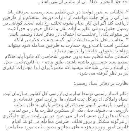
اخذ حق التحریر اضافـــی از مشتریان می باشد .
۲- تخلفات به ضرر دولت: در حین تنظیم سند رسمی، سردفتر باید
مدارکی را برای جلب موافقت از ادارات ذیربط استعلام و از طرفین
دریافت کند اگر این کار انجام نشود، تخلف رخ داده است. کوتاهی در
وصول حقوق دولتی نظیر مالیات نقل و انتقال خودرو و حق الثبت
نیز میتواند یکی از تخلفـــات احتمالی در دفاتر اسناد رسمی باشد.
۳- مفاسد مخل نظم معاملات: این گونه تخلفات علاوه بر اینکه
ممکــن است باعث ورود خسارت به طرفین معامله شود میتواند
بهداشت حقوقی جامعه را نیز تهدید نماید.
تخلفاتی مانند تنظیم سند بدون حضور اشخاصی که قانوناً باید هنگام
تنظیم سند حضــــور داشته باشند، طبق ماده ۱۰۰ قانون ثبت، جعل
در اسناد رسمی شناخته میشود که معمولاً برای آنها مجـازات کیفری
نیز در نظر گرفته می شود.
نظارت بر دفاتر اسناد رسمی:
دفاتر اسناد رسمی توسط سازمان بازرسی کل کشور، سازمان ثبت
اسناد واملاک، اداره کل ثبت استان ها، وزارت امور اقتصادی و
دارایی و بازرسی کانون سردفتران و دفتر یاران به طور مرتب
بازرسی می شوند. یعنی یکی از بیشترین نظارت ها در بین تمامی
دستگاه ها بر این صنف اعمال می شود. در این رابطه برای جلوگیری
از هرگونه مشکل و بروز تخلف، طرفین معامله می توانند انجام
قانونی امور و رسید هزینه های مجاز و مصوب ثبت مورد معامله را