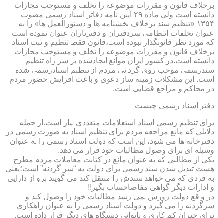
برخلاف قانون و مقررات موضوعه را تخلف و مستوجب مجازات
دانسته است ولی ماده ۲۹ آیین نامه دفاتر اسناد رسمی مصوب
۱۳۵۴ «تنظیم سند برخلاف بخشنامه ها و دستورالعمل ها» را به
عنوان تخلفات انتظامی سردفتران و دفتریاران عنوان نموده است
که مورد نظر قانونگذار نبوده است،قانون فقط تنظیم و ثبت اسناد
برخلاف قانون و مقررات موضوعه را تخلف و مستوجب مجازات
دانسته است.در کشور ایران موانع ایجادشده بر سر راه تنظیم
سندرسمی موجب روی گردانی مردم از تنظیم اسنادرسمی شده
است. این مشکلات زمینه ساز دعوی و باعث افزایش حضور مردم
در محاکم و مراجع قضایی است.
دفتر اسناد رسمی چیست
برای تنظیم رسمی اسناد استعلامات متعددی نیاز است.از جمله
دلایلی که مانع مراجعه مردم برای تنظیم اسناد به صورت رسمی در
دفترخانه ها می شود، این است که دولت اسناد رسمی را به عنوان
وسیله ای برای وصول مطالبات خود قرار می دهد.
یکی از مطالبی که به عنوان مانع در کتابت معاملات مردم مطرح
هست تبدیل شدن سند رسمی برای دولت به “سر گردنه” است؛یعنی
به فردی که می خواهد سندش را منتقل کند می گویند برو از دارایی
و ادارات دیگر گواهی مفاصاحساب بگیر!!
در واقع دولت زورش نمی رسد مطالبات خود را وصول کند و
سرگردنه را می گیرد و دولت اسناد رسمی را به عنوان راهکاری
برای جبران کم کاری و ناتوانی دستگاه های دیگر قرار داده است.