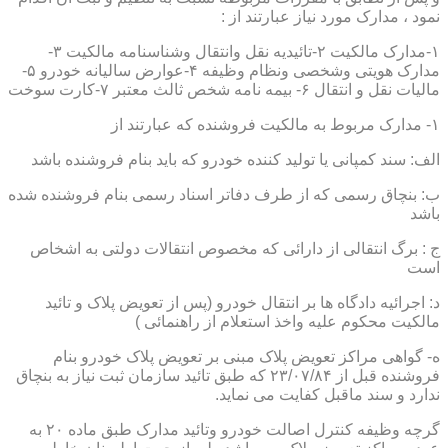
نمود ، مدارک مورد نیاز عبارتند از :
۱-مدارک مالکیت ۲-تائیدیه نقل وانتقال وشناسنامه مالکیت ۳-
مدارک هویتی وشخصی ونظام وظیفه ۴-عوارض سالیانه خودرو ۵-
مالیات نقل و انتقال ۶- بیمه نامه شخص ثالث معتبر ۷-کارت سوخت
۱- مدارک مربوط به مالکیت فروشنده که عبارتند از
الف: سند کمپانی یا تولید کننده خودرو که باید بنام فروشنده باشد
ب: بنچاق رسمی که از طرف دفاتر اسناد رسمی بنام فروشنده شده
باشد
ج : برگ انتقالی از دارائی که مخصوص انتقالات دولتی به اشخاص
است
د: اجرائیه دادگاه ها بر انتقال خودرو (پس از تعویض پلاک و تائید
مالکیت محکوم علیه واخذ استعلام از راهنمائی )
ه- گواهی مراکز تعویض پلاک مبنی بر تعویض پلاک خودرو بنام
فروشنده قبل از ۲۳/۰۷/۸۴ که طبق تائید سازمان ثبت نیاز به بنچاق
ندارد و سند ماقبل کفایت می نماید.
گرچه وظیفه کنترل اصالت خودرو وتائید مدارک طبق ماده ۲۰ به