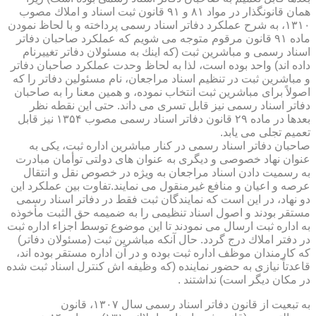
همان قانونگذار در مواد ۸۱ و ۹۱ قانون ثبت اسناد و املاك مصوب
۱۳۱۰، به شرح عملكرد دفاتر اسناد رسمی پرداخته و با لحاظ نمودن
ماده ۹۱ قانون مرقوم متوجه می شویم كه عملكرد صاحبان دفاتر
اسناد رسمی و مباشرین ثبت (كه اینك به مسئولان دفاتر تغییرنام
داده اند) واحد بوده است، لذا به لحاظ وحدت عملكرد صاحبان دفاتر
و مباشرین ثبت در تنظیم اسناد مراجعان، نام مسئولین دفاتر را كه
اصولاً برای مباشرین ثبت انتخاب نموده، و همین معنا را به صاحبان
دفاتر اسناد رسمی نیز قابل تسری می داند. حتی این نقطه نظر
بعدها در ماده ۲۹ قانون دفاتر اسناد رسمی مصوب ۱۳۵۴ نیز قابل
تعمیم تجلی می یابد.
صاحبان دفاتر اسناد رسمی در كنار مباشرین اداره ثبت، یكی به
عنوان نهاد خصوصی و دیگری به عنوان های دولتی توأمان مبادرت
به رسمیت دادن اسناد مراجعان به ویژه در خصوص نقل و انتقال
عرصه و اعیان و منافع غیرمنقول می نمایند.تفاوت بین عملكرد این
دو نهاد، در این است كه نمایندگان ثبت فقط در دفاتر اسناد رسمی
مستقر بودند و اصول اسناد تنظیمی را به ضمیمه حق الثبت مأخوذه
به اداره ثبت ارسال می نمودند تا این موضوع توسط اجزاء اداره ثبت
در دفتر املاك درج گردد. حال آنكه مباشرین ثبت (مسئولان دفاتر)
كه كارمندان موظف اداره ثبت بوده و در آن اداره مستقر بوده اند،
قاعدتاً نیازی به حضور نماینده (كه وظیفه اش كنترل اسناد ثبت شده
در مكان دیگر است) نداشتند .
به تبعیت از قانون دفاتر اسناد رسمی سال ۱۳۰۷، قانون