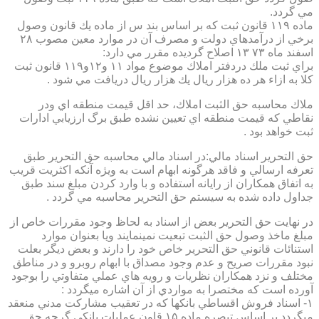
مي گردد.
ماده ۱۱۹ قانون ثبت كه بر اساس بند س از ماده يك قانون وصول
برخي از درآمدهاي دولت و مصرف آن در موارد معين مصوب ۲۸
اسفند ماه ۷۳ ۱۳ اصلاح گرديده مقرر مي دارد:
براي ثبت ملك دردفتر املاك موضوع مواد ۱۱ و۱۲و۱۱۹ قانون ثبت
كلا به ازاء هر ده هزار ريال يك هزار ريال دريافت مي شود .
ملاك محاسبه حق الثبت املاك، حد اقل قيمت منطقه اي ودر
نقاطي كه قيمت منطقه اي تعيين نشده طبق برگ ارزيابي ادارات
ثبت خواهد بود .
حق التحرير اسناد مالي:در اسناد مالي محاسبه حق التحرير طبق
تعرفه ارسالي و فاقد هرگونه ابهام است به ويژه آنكه اكثريت قريب
به اتفاق همكاران از رايانه استفاده و با وارد كردن مبلغ سند طبق
جداول داده شده به سيستم حق التحرير محاسبه مي گردد .
در نهايت حق التحرير بعض از اسناد به لحاظ وجود مقررات خاص از
مبلغ ماخذ وصول حق الثبت تبعيت نمينمايند ويا بعنوان موارد
استنائات قانوني حق التحرير خاص خود را دارند و بعض ديگر بعلت
نبود مقررات صريح و عدم وجود مصداق با ابهام روبرو و در مناطق
مختلف و نزد همكاران نظريات و رويه هاي عملي متفاوتي را بوجود
آورده است كه مختصرا به مواردي از آن اشاره ميگردد :
۱- اسناد فروش اقساطي بانكها كه در تعقيب مشاركت مدني منعقد
ميگردد بر اساس تبصره ماده ۱۵ قاون عمليات بانكي گرچه حق