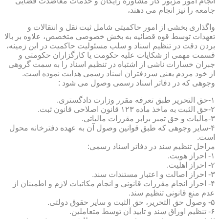
انجام امور مزبور کار مشاوره رایگان و خدمات معاضدت قضایی
جامعه را نیز انجام می دهند،
واگذاری بخشی از امور حاکمیتی شامل ثبت نقل و انتقالات و
تعهدات توسط قوه قضائیه به بخش خصوصی متخصص، علاوه بر بالا
بردن دقت در تنظیم اسناد و سلب مسئولیت حاکمیت در این زمینه،
قسمت مهمی از شکایات علیه حکومت یا کارگزاران حکومتی و
جبران خسارات ناشی از اشتباه در تنظیم اسناد را به سمت گروهی
از خود مردم یعنی سردفتران اسناد رسمی هدایت نموده است.
وجوهی که در دفاتر اسناد رسمی وصول می شود :
۱-حق التحریر طبق تعرفه مقرر وزارت دادگستری.
۲-حق الثبت به ماخذ ماده ۱۲۳ قانون اصلاحی قانون ثبت.
۳-مالیات و حق تمبر برابر مقررات مالیاتی.
۴-سایر وجوهی که طبق قوانین وصول آن به عهده دفترخانه محول
است.
مراحل تنظیم سند در دفاتر اسناد رسمی:
۱- احراز هویت.
۲- احراز اهلیت.
۳- احراز اصالت و اعتبار مستندات سند.
۴- احراز انجام مقررات قانونی و انجام مکاتبات لازم و اطمینان از
عدم منع قانونی تنظیم سند.
۵- وصول حق التحریر، حق الثبت و سایر حقوق دولتی.
۶- تنظیم اوراق سند و تایید آن توسط متعاملین.