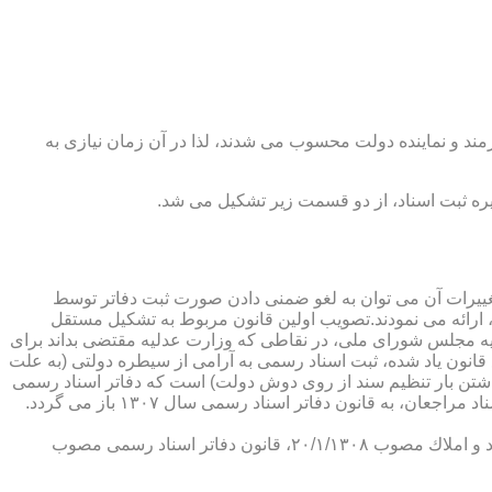
رمند و نماینده دولت محسوب می شدند، لذا در آن زمان نیازی به
پدیدار ساخت كه از عمده ترین تغییرات آن می توان به لغو ضمنی دادن صورت ثبت دفاتر توسط
ارائه می نمودند.تصویب اولین قانون مربوط به تشكیل مستقل
۱۳۰۷ باز می گردد. مطابق ماده ۱ قانون تشكیل دفاتر اسناد رسمی مصوب ۱۳/۱۱/۱۳۰۷ كمیسیون عدلیه مجلس شورای ملی، در نقاطی كه وزارت عدلیه مقتضی بداند برای
قانون یاد شده، ثبت اسناد رسمی به آرامی از سیطره دولتی (به علت
اشتن بار تنظیم سند از روی دوش دولت) است كه دفاتر اسناد رسمی
شكل می گیرد، علی رغم اینكه صلاحیت دفاتر در آن زمان محلی بوده است. به عبارت دیگر اولین اقدام مربوط به خصوصی سازی تنظیم اسناد مراجعان، به قانون دفاتر اسناد رسمی سال ۱۳۰۷ باز می گردد.
در آن زمان، هر دفتر اسناد رسمی مركب از یك نفر صاحب دفتر و لااقل یك نفر نماینده اداره ثبت اسناد بوده است. با تصویب قانون ثبت اسناد و املاك مصوب ۲۰/۱/۱۳۰۸، قانون دفاتر اسناد رسمی مصوب