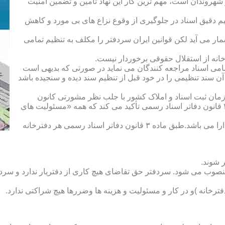
هروندان است، مهم ترین کار این نهاد تأمین و تضمین امنیت
یم دقیق اسناد در جلوگیری از وقوع نزاع های بی مورد و کاهش
ار می آید لکن قوانین ایران سردفتر را مکلف به تنظیم تمامی
ه از استقلال حقوقی برخوردار نیست.
یم تمامی اسناد مراجعه کنندگان می نماید در صورتی که بدیهی است
آن سند تنظیمی را در خود قبل از تنظیم سند دیده و سنجیده باشد
زمان ثبت اسناد و املاک کشور با جلب نظر مشورتی کانون
سردفتران و دفتریاران تعیین شده و سردفتر نامیده می شود. ماده ۲۱ قانون دفاتر اسناد رسمی تأکید می کند که همه «مسئولیت های
دفتریار :دفتریار سمت معاونت دفترخانه و نمایندگی سازمان ثبت را دارا می باشد.طبق ماده ۳ قانون دفاتر اسناد رسمی هر دفترخانه
 شوند.
منصوب می شود. سردفتر حق تقاضای هیچ کاری از دفتریار ندارد و سردف