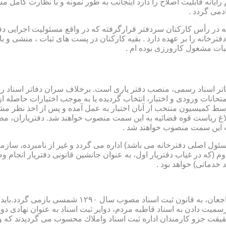
رایانه قابلیت اصلاح را دارد اینجانب به طور نمونه و با نظارت کامل مس
دمی گردد .
ار می باشد که در رأس کارکنان سردفتر قرارگرفته که در واقع مسئولیت اجرایی
فترخانه را بر عهده دارد . بقیه کارکنان در پست های ثبات ، منشی و 
بات مشغول کارورزی بوده ام .
توسط كمیسیون منتخب از آنان اختبار به عمل آمده و پس از اخذ نظر م
به این سمت منصوب خواهند شد .
 (كه مسئول اصلی دفترخانه می باشد) اداره می گردد و غیر از نامبرده، س
وم (كه در غیاب دفتریار اول، به عنوان جانشین قانونی دفتریار انجام 
 خدماتی) خواهد بود .
نطفه اولیه و ابتدایی شكل گیری مركزیتی جهت ثبت رسم
ن اداره ثبت اسناد واملاك محسوب می گردیدند كه وظایف آنان در ماده ۴۷ قانون مرقوم،ا