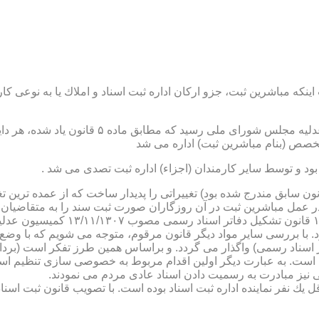
نكه مباشرین ثبت، جزو اركان اداره ثبت اسناد و املاك یا به نوعی كا
ن یاد شده، در شرح وظائف مباشرین ثبت (آنچه كه در ماده ۴۷ قانون سابق مندرج شده بود) تغییراتی را 
 عمل مباشرین ثبت در آن روزگاران صورت ثبت سند را به متقاضیان، 
دفترخانه های اسناد رسمی، به سال 
. با بررسی سایر مواد دیگر قانون مرقوم، متوجه می شویم كه با وضع 
ر اسناد رسمی) واگذار می گردد. و براساس همین طرز تفكر است (برد
ی نیز مبادرت به رسمیت دادن اسناد عادی مردم می نمودند.