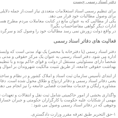
دفتر اسناد رسمی چیست
برای تنظیم رسمی اسناد استعلامات متعددی نیاز است.از جمله دلایل
برای وصول مطالبات خود قرار می دهد.
یکی از مطالبی که به عنوان مانع در کتابت معاملات مردم مطرح هست
ادارات دیگر گواهی مفاصاحساب بگیر!!
در واقع دولت زورش نمی رسد مطالبات خود را وصول کند و سرگردنه ر
فعالیت های دفاتر اسناد رسمی
دفتر اسناد رسمی (یا دفترخانه یا محضر) یک نهاد مدنی است که وابس
اداره می شود. دفتر اسناد رسمی به عنوان یک مرکز حقوقی و مدنی ر
شخصاً دارای مسئولیتی مستقل از دولت و قوای حاکم بوده و با تنظی
بهداشت حقوقی جامعه، از طریق تثبیت مالکیت شهروندان بر اموال و 
از ابتدای تأسیس سازمان ثبت اسناد و املاک کشور و در نظام و ساخت
یعنی دفاتر اسناد رسمی و دفاتر ازدواج و طلاق محول شده است. دفا
مشاوره رایگان و خدمات معاضدت قضایی جامعه را نیز انجام می دهن
واگذاری بخشی از امور حاکمیتی شامل ثبت نقل و انتقالات و تعهدا
مهمی از شکایات علیه حکومت یا کارگزاران حکومتی و جبران خسارات
وجوهی که در دفاتر اسناد رسمی وصول می شود :
۱-حق التحریر طبق تعرفه مقرر وزارت دادگستری.