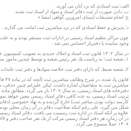
الف: ثبت اسنادی كه نزد آنان می آورند.
ب: دادن صورت از ثبت دفاتر اسناد و سواد از اسناد ثبت شده.
ج: انجام تصدیقات (مبنای امروزین گواهی امضا ء
د: پذیرش و حفظ اسنادی كه در نزد مباشرین ثبت امانت می گذارند .
چون مراكز تنظیم اسناد رسمی در ادارات ثبت مستقر بودند و به علت ای
وجود نماینده یا دفتریار احساس نمی شد .
در سال ۱۳۰۲ قانون ثبت اسناد و املاك جدیدی به تصویب كمیسیون عدلیه مجلس شورای ملی رسید كه مطابق ماده ۵ قانون یاد شده، هر دایره ثبت اسناد، از دو قسمت زیر تشكیل می شد.
۱ـ شعبه ثبت: به ریاست یك نفر رئیس شعبه و توسط چندین مأمور متخصص (بنام مباشرین ثبت) اداره می شد
۲ـ شعبه ضبط: كه دارای دفتر ثبت خلاصه سوادها و دفتر ثبت عایدات بود و توسط سایر كارمندان (اجزاء) اداره ثبت تصدی می شد .
قانو
مباشرین ثبت به متقاضیان اشاره داشت. لیكن علیرغم چنین حذفی، در
ترتیب اسناد رسمی، به عده كافی دفاتر اسناد رسمی معین خواهد نمود
كارمند دولت بودن مباشر ثبت) خارج گردیده و به نهاد خصوصی (دفات
علاوه بر آنكه اسناد در اداره ثبت رسمیت می یافت، دفاتر اسناد رسم
۱۳۰۷ عملاً منسوخ می گردد .