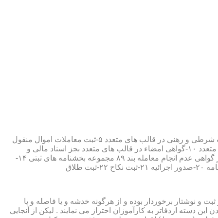
۱-ثبت اسناد مطابق مقررات قانونی ۲-ارائه مواد مصدق از اسناد ثبت شده ۳-تصدیق صحت امضاء،قبول و حفظ اسناد امانتی ۴-ثبت معاملات شرطی و رهنی در قالب های متعدد ۵-ثبت معاملات اموال منقول
۶-ثبت معاملات اموال غیر منقول ۷-ثبت وصیت در قالبهای عهدی و تکمیلی ۸-ثبت اقرارنامه در قالب های متعدد ۹-ثبت وکالت در قالب های متعدد ۱۰-گواهی امضاء در قالب های متعدد بجز اسناد مالی و
معاملاتی ۱۱-تصدیق کپی اسناد و اوراق مراجعین ۱۲-دریافت قبوض سپرده مستاجرین در قالب بند ۵۲ مجموعه بخشنامه های ثبتی ۱۳-صدور گواهی عدم انجام معامله بند ۸۹ مجموعه بخشنامه های ثبتی ۱۴-
ت و نوشتار برخوردار بوده و از هرگونه خدشه و یا فاصله و یا
ین دسته ازدفاتر به کارآموزان احتراز می نمایند . لیکن از آنجایی