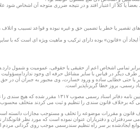
بعضاً یا کلاً از اعتبار افتد و در نتیجه ضرری متوجه آن اشخاص شود عل
ی تقصیر یا خطر یا تضمین حق و غیره نبوده و قواعد تسبیب و اتلاف ر
 ایجاد آن «قانون» بوده دارای ترکیب و ماهیت ویژه ای است که با سا
ابر تمامی اشخاص اعم از حقیقی یا حقوقی، عمومیت و شمول دارد.هی
 طرف دیگر در قیاس با سایر مشاغل حرفه ای وجود ندارد!مسؤولیت م
 یا حتی خطایی ساده و ورود خسارت، وی مجبور به جبران آن در حق 
د رسمی، بروز خطا گریزناپذیر است.
مبحث سوم): موانع موجود برای تنظیم اسناد رسمی مطابق ماده
رانی که برخلاف قانون سندی را تنظیم و ثبت می کردند متخلف محسوب
امی سردفتران و دفتریاران عنوان نموده است که مورد نظر قانونگذار 
انع ایجادشده بر سر راه تنظیم سندرسمی موجب روی گردانی مردم ا