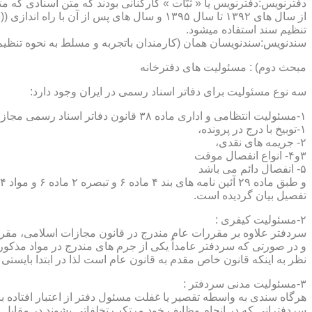
دفترنویس:دفترنویس یا « ثبّات » کارکنانی بودند که متن اسنادی که م
از سال های ۱۳۹۲ تا سال ۱۳۹۵ و سال های پس 
تنظیم سند استفاده میشود.
سندنویس:سندنویسان همان (کارمندان باتجربه و مسلط به نحوه تنظیم 
مبحث دوم) : مسئولیت های دفترخانه
سه نوع مسئولیت برای دفاتر اسناد رسمی در ایران وجود دارد:
۱-مسئولیت انتظامی و اداری ماده ۳۸ قانون دفاتر اسناد رسمی مجازات های انتظامی را برمی شمرد که ۵ درجه شامل :
۱-توبیخ با درج در پرونده،
۲- جریمه های نقدی،
۳و۴- انواع انفصال موقت
۵- انفصال دائم می باشد
تفصیل بیان گردیده است.
۲-مسئولیت کیفری :
سردفتر علاوه بر مقررات عام مندرج در قانون مجازات اسلامی، مقررات خاصی نیز در مواد ۱۰۰ و۱۰۱ و۱۰۲و ۳
و در صورتی که سردفتر عامداً یکی از جرم های مندرج در مواد مذک
نظر به اینکه قانون خاص مقدم به قانون عام است لذا در ابتدا بایستی
۳-مسئولیت مدنی سردفتر :
هرگاه سندی به واسطه تقصیر یا غفلت مسئول دفتر از اعتبار افتاده با
سردفترانی که در انجام وظایف خود مرتکب تخلفاتی بشوند در مقابل 