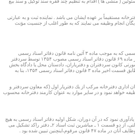
ئولین ( منشی ها ) اقدام به تنظیم چند فقره سند توکیل و سند بیع
 دفترخانه مستقیماً بر عهده ایشان می باشد . نماینده ثبت و به عبارتی
بایگان انجام وظیفه می نمایند که به طور اغلب از جنسیت مؤنث
یكی از مناصب بسیار مهم، خطیر و مورد بحث در حقوق مربوط به دفاتر اسناد رسمی، منصب دفتر یاری است. برخلاف سران دفاتر اسناد رسمی كه به موجب ماده ۳ آئین نامه قانون دفاتر اسناد رسمی
(اصلاحی ۲۷/۱۱/۱۳۶۰) به طور سراسری و عمومی، از طریق آگهی، امتحانات ورودی و اختبار، انتخاب گردیده یا به موجب اختیارات حاصله از ماده ۶۹ قانون دفاتر اسناد رسمی مصوب ۱۳۵۴ توسط سردفتر
شورتی كانون سردفتران و دفتریاران، دادستان محل یا دادگاه بخش
(حسب مورد) توسط سازمان ثبت اسناد و املاك كشور پیشنهاد و با ابلاغ ریاست قوه قضائیه به این سمت منصوب خواهند شد. دفتریاران، مطابق قسمت اخیر ماده ۳ قانون دفاتر اسناد رسمی ۱۳۵۴، بنا به
ازمان اداری دفترخانه مركب از یك دفتریار اول (كه معاون سردفتر و
وظیفه خواهد نمود و در سایر موارد به عنوان كارمند دفترخانه محسوب
ی اسناد مراجعان، به قانون ثبت اسناد مصوب سال ۱۲۹۰ شمسی بازمی گردد.باید یادآوری نمود كه در آن دوران، شكل اولیه دفاتر اسناد رسمی به هیچ
عنوان جنبه استقلالی نداشته است. مطابق قانون یاد شده، به منظور رسمیت دادن به اسناد قاطبه مردم، دوایر ثبت اسناد به عنوان نهادی دولتی، از دو قسمت ۱ ـ مباشرین ثبت اسناد ۲ـ دفتر راكد تشكیل می
ینچنین تبیین شده بود .