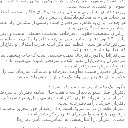
دفتر اسناد رسمی به عنوان یک مرکز حقوقی و مدنی رابط حاکمیت و ش
حقوقی و اقتصادی جامعه است.
این نهاد دارای مسئولیتی مستقل از دولت و قوای حاکم است و با تنظ
مراجعات مردم به محاکم دادگستری نقش دارند.
هر چند در ایران به ظاهر، سردفتری اسناد رسمی از مشاغل آزاد به شم
اسناد مراجعه کنندگان می نماید.
در ایران شخصیت حقوقی دفترخانه، شخصیت مستقلی نیست و دفترخان
ماده ۳۰ قانون دفاتر اسناد رسمی ایران سردفتر را مکلف به تنظ
سردفتر نباید هر سندی تنظیم کند مگر اینکه قدرت استدلال و دفاع از 
که بعداً بتواند از خود دفاع کند.
سردفتر:اداره امور دفترخانه بعهده شخصی است که بنا به پیشنهاد سا
دفترخانه بر عهده سردفتر است».
علاوه بر یک دفتریار می تواند یک دفتریار دوم هم داشته باشد.
چگونه یک دفتریار می تواند سردفتر شود ؟
دفتریار اصیل میتواند بعد از سه یا هفت سال سابقه دفتریاری، سردفتر
دفتریار برابر مقررات قانون دفاتر اسناد رسمی و با پیشنهاد سردفتر
دفتریار، شریک درآمد دفترخانه است.
دفتریار فقط در درآمد شریک است (15 درصد از حق التحریر ماهیانه دفترخانه )و در کار و مسئولیت و هزینه ها وضررها هیچ شراکتی ندارد.
در قانون، هیچ مسئولیتی برای دفتریار ذکر نشده است.
امضای دفتریار در اعتباربخشی به اسنادرسمی تأثیری ندارد!!