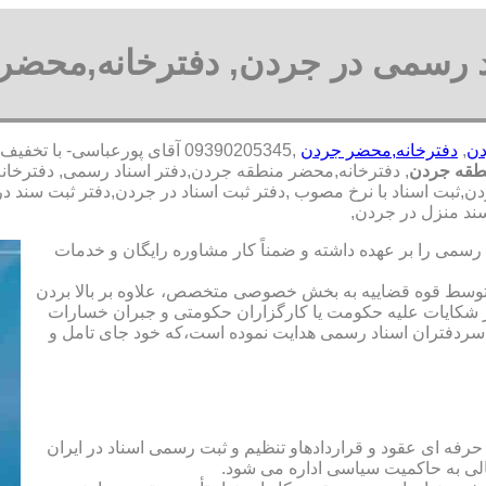
د رسمی در جردن, دفترخانه,محضر
دن
,
دفترخانه,محضر جردن
,09390205345 آقای پورعباسی-
طقه جردن
, دفترخانه,محضر منطقه جردن,دفتر اسناد رسمی, دفترخانه
,ثبت اسناد با نرخ مصوب ,دفتر ثبت اسناد در جردن,دفتر ثبت سند د
ند منزل در جردن,
رسمی را بر عهده داشته و ضمناً کار مشاوره رایگان و خدمات
ت توسط قوه قضاییه به بخش خصوصی متخصص، علاوه بر بالا بردن
 شکایات علیه حکومت یا کارگزاران حکومتی و جبران خسارات
ی سردفتران اسناد رسمی هدایت نموده است،که خود جای تامل و
 حرفه ای عقود و قراردادهاو تنظیم و ثبت رسمی اسناد در ایران
الی به حاکمیت سیاسی اداره می شود.