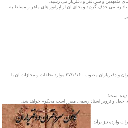
ضای متعهدین و سردفتر و دفتریار می رسید.
یلات دفاتر اسناد رسمی حذف گردید و بجای آن از اپراتور های ماهر و مسلط به
.
و طبق ماده ۲۹ آئین نامه های بند ۴ ماده ۶ و تبصره ۲ ماده ۶ و مواد ۱۴- ۱۷-۱۹-۲۰-۲۴-۲۸-۳۷ و ۵۳ قانون دفاتر اسناد رسمی و کانون سردفتران و دفتریاران مصوب ۲۷/۱۱/۶۰ موارد تخلفات و مجازات آن با
ای جعل و تزویر اسناد رسمی مقرر است محکوم خواهد شد.
ت وارده نیز برآید.