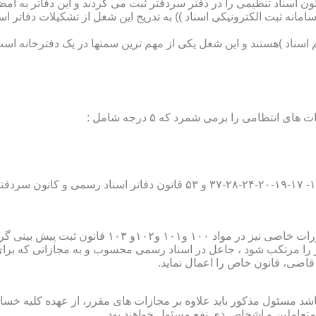
تون اسناد تنظیمی را در دفتر سردفتر ثبت می کردند و این دفاتر به ام
از آن با راه اندازی ((سامانه ثبت الکترونیکی اسناد )) به تدریج این شغل از تشک
اسناد )هستند و این شغل یکی از مهم ترین سمتها در یک دفترخانه است
۱۰ قانون ثبت پیش بینی گردیده است؛
ور را مرتکب شود ، جاعل در اسناد رسمی محسوب و به مجازاتی که بر
 قاضی، قانون خاص را اعمال نماید.
شد مسئول مذکور باید علاوه بر مجازات های مقرر، از عهده کلیه خسارا
متعاملین و اشخاص ذی نفع مسئول خواهند بود .