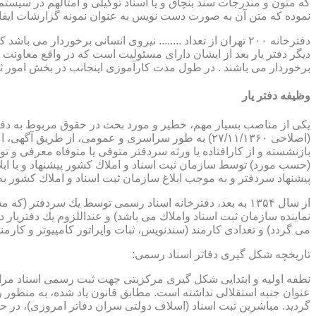
که متون و مندرجات سند بنچاق و یا اسناد توکیلی و امثالهم در سیستم 
نموده که متن آن به صورت دست نویس به عنوان نمونه گزارشات ایفا
دفترخانه ۲۰۰ تهران از تعداد ........ نیروی انسانی برخورد
دیگر دفتر یار بعد از ایشان دارای مسئولیت است که در واقع معاونت د
برخوردار می باشند . در طول مدت کارآموزی اینجانب در بخش امور ث
وظیفه دفتر یار
بازنشسته و از كارافتاده یا ورثه سردفتر متوفی یا متوفاه معرفی و 
پیشنهاد سردفتر و به موجب ابلاغ سازمان ثبت اسناد و املاك كشور 
از سال ۱۳۵۴ به بعد، دفترخانه اسناد رسمی توسط یك سردفتر
نماینده سازمان ثبت اسناد واملاك می باشد) و عنداللزوم یك دفتریار د
می گردد) و تعدادی كارمند (سندنویس، ثبات واپراتور كامپیوتر و كارمند
تاریخچه شكل گیری دفاتر اسناد رسمی:
گردید. مباشرین ثبت اسناد (اسلاف دولتی سران دفاتر امروزی)، در حقیقت جزو كارمندا