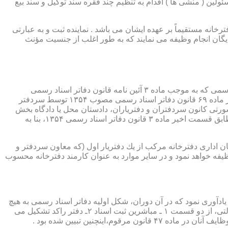
ئولین ( منشی ها ) اقدام به تنظیم چند فقره سند توکیل و سند بیع
 دفترخانه مستقیماً بر عهده ایشان می باشد . نماینده ثبت و به عبارتی
بایگان انجام وظیفه می نمایند که به طور اغلب از جنسیت مؤنث
یكی از مناصب بسیار مهم، خطیر و مورد بحث در حقوق مربوط به دفاتر اسناد رسمی، منصب دفتر یاری است. برخلاف سران دفاتر اسناد رسمی كه به موجب ماده ۳ آئین نامه قانون دفاتر اسناد رسمی
(اصلاحی ۲۷/۱۱/۱۳۶۰) به طور سراسری و عمومی، از طریق آگهی، امتحانات ورودی و اختبار، انتخاب گردیده یا به موجب اختیارات حاصله از ماده ۶۹ قانون دفاتر اسناد رسمی مصوب ۱۳۵۴ توسط سردفتر
شورتی كانون سردفتران و دفتریاران، دادستان محل یا دادگاه بخش
(حسب مورد) توسط سازمان ثبت اسناد و املاك كشور پیشنهاد و با ابلاغ ریاست قوه قضائیه به این سمت منصوب خواهند شد. دفتریاران، مطابق قسمت اخیر ماده ۳ قانون دفاتر اسناد رسمی ۱۳۵۴، بنا به
ازمان اداری دفترخانه مركب از یك دفتریار اول (كه معاون سردفتر و
وظیفه خواهد نمود و در سایر موارد به عنوان كارمند دفترخانه محسوب
ی اسناد مراجعان، به قانون ثبت اسناد مصوب سال ۱۲۹۰ شمسی بازمی گردد.باید یادآوری نمود كه در آن دوران، شكل اولیه دفاتر اسناد رسمی به هیچ
عنوان جنبه استقلالی نداشته است. مطابق قانون یاد شده، به منظور رسمیت دادن به اسناد قاطبه مردم، دوایر ثبت اسناد به عنوان نهادی دولتی، از دو قسمت ۱ ـ مباشرین ثبت اسناد ۲ـ دفتر راكد تشكیل می
ینچنین تبیین شده بود .