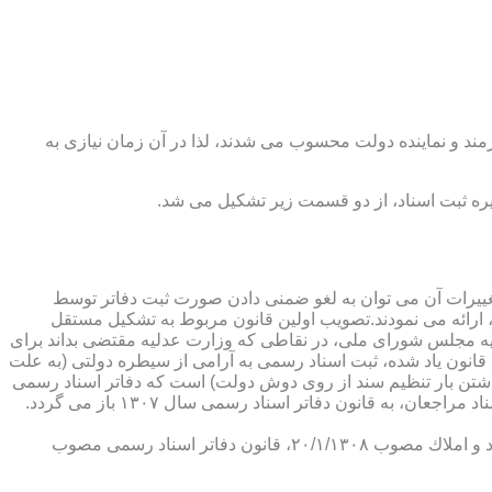
رمند و نماینده دولت محسوب می شدند، لذا در آن زمان نیازی به
پدیدار ساخت كه از عمده ترین تغییرات آن می توان به لغو ضمنی دادن صورت ثبت دفاتر توسط
ارائه می نمودند.تصویب اولین قانون مربوط به تشكیل مستقل
۱۳۰۷ باز می گردد. مطابق ماده ۱ قانون تشكیل دفاتر اسناد رسمی مصوب ۱۳/۱۱/۱۳۰۷ كمیسیون عدلیه مجلس شورای ملی، در نقاطی كه وزارت عدلیه مقتضی بداند برای
قانون یاد شده، ثبت اسناد رسمی به آرامی از سیطره دولتی (به علت
اشتن بار تنظیم سند از روی دوش دولت) است كه دفاتر اسناد رسمی
شكل می گیرد، علی رغم اینكه صلاحیت دفاتر در آن زمان محلی بوده است. به عبارت دیگر اولین اقدام مربوط به خصوصی سازی تنظیم اسناد مراجعان، به قانون دفاتر اسناد رسمی سال ۱۳۰۷ باز می گردد.
در آن زمان، هر دفتر اسناد رسمی مركب از یك نفر صاحب دفتر و لااقل یك نفر نماینده اداره ثبت اسناد بوده است. با تصویب قانون ثبت اسناد و املاك مصوب ۲۰/۱/۱۳۰۸، قانون دفاتر اسناد رسمی مصوب