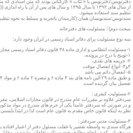
دفترنویس:دفترنویس یا « ثبّات » کارکنانی بودند که متن اسنادی که م
از سال های ۱۳۹۲ تا سال ۱۳۹۵ و سال های پس 
تنظیم سند استفاده میشود.
سندنویس:سندنویسان همان (کارمندان باتجربه و مسلط به نحوه تنظیم 
مبحث دوم) : مسئولیت های دفترخانه
سه نوع مسئولیت برای دفاتر اسناد رسمی در ایران وجود دارد:
۱-مسئولیت انتظامی و اداری ماده ۳۸ قانون دفاتر اسناد رسمی مجازات های انتظامی را برمی شمرد که ۵ درجه شامل :
۱-توبیخ با درج در پرونده،
۲- جریمه های نقدی،
۳و۴- انواع انفصال موقت
۵- انفصال دائم می باشد
تفصیل بیان گردیده است.
۲-مسئولیت کیفری :
سردفتر علاوه بر مقررات عام مندرج در قانون مجازات اسلامی، مقررات خاصی نیز در مواد ۱۰۰ و۱۰۱ و۱۰۲و ۳
و در صورتی که سردفتر عامداً یکی از جرم های مندرج در مواد مذک
نظر به اینکه قانون خاص مقدم به قانون عام است لذا در ابتدا بایستی
۳-مسئولیت مدنی سردفتر :
هرگاه سندی به واسطه تقصیر یا غفلت مسئول دفتر از اعتبار افتاده با
سردفترانی که در انجام وظایف خود مرتکب تخلفاتی بشوند در مقابل 