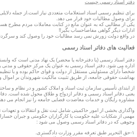
دفتر اسناد رسمی چیست
برای تنظیم رسمی اسناد استعلامات متعددی نیاز است.از جمله دلایل
برای وصول مطالبات خود قرار می دهد.
یکی از مطالبی که به عنوان مانع در کتابت معاملات مردم مطرح هست
ادارات دیگر گواهی مفاصاحساب بگیر!!
در واقع دولت زورش نمی رسد مطالبات خود را وصول کند و سرگردنه ر
فعالیت های دفاتر اسناد رسمی
دفتر اسناد رسمی (یا دفترخانه یا محضر) یک نهاد مدنی است که وابس
اداره می شود. دفتر اسناد رسمی به عنوان یک مرکز حقوقی و مدنی ر
شخصاً دارای مسئولیتی مستقل از دولت و قوای حاکم بوده و با تنظی
بهداشت حقوقی جامعه، از طریق تثبیت مالکیت شهروندان بر اموال و 
از ابتدای تأسیس سازمان ثبت اسناد و املاک کشور و در نظام و ساخت
یعنی دفاتر اسناد رسمی و دفاتر ازدواج و طلاق محول شده است. دفا
مشاوره رایگان و خدمات معاضدت قضایی جامعه را نیز انجام می دهن
واگذاری بخشی از امور حاکمیتی شامل ثبت نقل و انتقالات و تعهدا
مهمی از شکایات علیه حکومت یا کارگزاران حکومتی و جبران خسارات
وجوهی که در دفاتر اسناد رسمی وصول می شود :
۱-حق التحریر طبق تعرفه مقرر وزارت دادگستری.