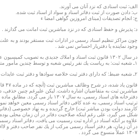
الف: ثبت اسنادی كه نزد آنان می آورند.
ب: دادن صورت از ثبت دفاتر اسناد و سواد از اسناد ثبت شده.
ج: انجام تصدیقات (مبنای امروزین گواهی امضا ء
د: پذیرش و حفظ اسنادی كه در نزد مباشرین ثبت امانت می گذارند .
چون مراكز تنظیم اسناد رسمی در ادارات ثبت مستقر بودند و به علت ای
وجود نماینده یا دفتریار احساس نمی شد .
در سال ۱۳۰۲ قانون ثبت اسناد و املاك جدیدی به تصویب كمیسیون عدلیه مجلس شورای ملی رسید كه مطابق ماده ۵ قانون یاد شده، هر دایره ثبت اسناد، از دو قسمت زیر تشكیل می شد.
۱ـ شعبه ثبت: به ریاست یك نفر رئیس شعبه و توسط چندین مأمور متخصص (بنام مباشرین ثبت) اداره می شد
۲ـ شعبه ضبط: كه دارای دفتر ثبت خلاصه سوادها و دفتر ثبت عایدات بود و توسط سایر كارمندان (اجزاء) اداره ثبت تصدی می شد .
قانو
مباشرین ثبت به متقاضیان اشاره داشت. لیكن علیرغم چنین حذفی، در
ترتیب اسناد رسمی، به عده كافی دفاتر اسناد رسمی معین خواهد نمود
كارمند دولت بودن مباشر ثبت) خارج گردیده و به نهاد خصوصی (دفات
علاوه بر آنكه اسناد در اداره ثبت رسمیت می یافت، دفاتر اسناد رسم
۱۳۰۷ عملاً منسوخ می گردد .