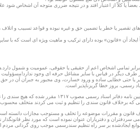
بعضاً یا کلاً از اعتبار افتد و در نتیجه ضرری متوجه آن اشخاص شود عل
ی تقصیر یا خطر یا تضمین حق و غیره نبوده و قواعد تسبیب و اتلاف ر
 ایجاد آن «قانون» بوده دارای ترکیب و ماهیت ویژه ای است که با سا
ابر تمامی اشخاص اعم از حقیقی یا حقوقی، عمومیت و شمول دارد.هی
 طرف دیگر در قیاس با سایر مشاغل حرفه ای وجود ندارد!مسؤولیت م
 یا حتی خطایی ساده و ورود خسارت، وی مجبور به جبران آن در حق 
د رسمی، بروز خطا گریزناپذیر است.
مبحث سوم): موانع موجود برای تنظیم اسناد رسمی مطابق ماده
رانی که برخلاف قانون سندی را تنظیم و ثبت می کردند متخلف محسوب
امی سردفتران و دفتریاران عنوان نموده است که مورد نظر قانونگذار 
انع ایجادشده بر سر راه تنظیم سندرسمی موجب روی گردانی مردم ا