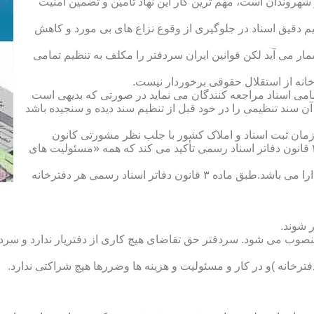
هروندان است، مهم ترین کار این نهاد تأمین و تضمین امنیت
یم دقیق اسناد در جلوگیری از وقوع نزاع های بی مورد و کاهش
ار می آید لکن قوانین ایران سردفتر را مکلف به تنظیم تمامی
ه از استقلال حقوقی برخوردار نیست.
یم تمامی اسناد مراجعه کنندگان می نماید در صورتی که بدیهی است
آن سند تنظیمی را در خود قبل از تنظیم سند دیده و سنجیده باشد
زمان ثبت اسناد و املاک کشور با جلب نظر مشورتی کانون
سردفتران و دفتریاران تعیین شده و سردفتر نامیده می شود. ماده ۲۱ قانون دفاتر اسناد رسمی تأکید می کند که همه «مسئولیت های
دفتریار :دفتریار سمت معاونت دفترخانه و نمایندگی سازمان ثبت را دارا می باشد.طبق ماده ۳ قانون دفاتر اسناد رسمی هر دفترخانه
 شوند.
منصوب می شود. سردفتر حق تقاضای هیچ کاری از دفتریار ندارد و سردف