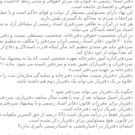
دفتر اسناد رسمی به عنوان یک مرکز حقوقی و مدنی رابط حاکمیت و ش
حقوقی و اقتصادی جامعه است.
این نهاد دارای مسئولیتی مستقل از دولت و قوای حاکم است و با تنظ
مراجعات مردم به محاکم دادگستری نقش دارند.
هر چند در ایران به ظاهر، سردفتری اسناد رسمی از مشاغل آزاد به شم
اسناد مراجعه کنندگان می نماید.
در ایران شخصیت حقوقی دفترخانه، شخصیت مستقلی نیست و دفترخان
ماده ۳۰ قانون دفاتر اسناد رسمی ایران سردفتر را مکلف به تنظ
سردفتر نباید هر سندی تنظیم کند مگر اینکه قدرت استدلال و دفاع از 
که بعداً بتواند از خود دفاع کند.
سردفتر:اداره امور دفترخانه بعهده شخصی است که بنا به پیشنهاد سا
دفترخانه بر عهده سردفتر است».
علاوه بر یک دفتریار می تواند یک دفتریار دوم هم داشته باشد.
چگونه یک دفتریار می تواند سردفتر شود ؟
دفتریار اصیل میتواند بعد از سه یا هفت سال سابقه دفتریاری، سردفتر
دفتریار برابر مقررات قانون دفاتر اسناد رسمی و با پیشنهاد سردفتر
دفتریار، شریک درآمد دفترخانه است.
دفتریار فقط در درآمد شریک است (15 درصد از حق التحریر ماهیانه دفترخانه )و در کار و مسئولیت و هزینه ها وضررها هیچ شراکتی ندارد.
در قانون، هیچ مسئولیتی برای دفتریار ذکر نشده است.
امضای دفتریار در اعتباربخشی به اسنادرسمی تأثیری ندارد!!