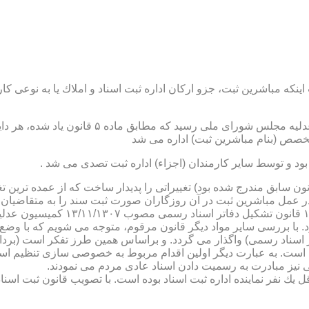
نكه مباشرین ثبت، جزو اركان اداره ثبت اسناد و املاك یا به نوعی كا
ن یاد شده، در شرح وظائف مباشرین ثبت (آنچه كه در ماده ۴۷ قانون سابق مندرج شده بود) تغییراتی را 
 عمل مباشرین ثبت در آن روزگاران صورت ثبت سند را به متقاضیان، 
دفترخانه های اسناد رسمی، به سال 
. با بررسی سایر مواد دیگر قانون مرقوم، متوجه می شویم كه با وضع 
ر اسناد رسمی) واگذار می گردد. و براساس همین طرز تفكر است (برد
ی نیز مبادرت به رسمیت دادن اسناد عادی مردم می نمودند.