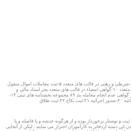
۱-ثبت اسناد مطابق مقررات قانونی ۲-ارائه مواد مصدق از اسناد ثبت شده ۳-تصدیق صحت امضاء،قبول و حفظ اسناد امانتی ۴-ثبت معاملات شرطی و رهنی در قالب های متعدد ۵-ثبت معاملات اموال منقول
۶-ثبت معاملات اموال غیر منقول ۷-ثبت وصیت در قالبهای عهدی و تکمیلی ۸-ثبت اقرارنامه در قالب های متعدد ۹-ثبت وکالت در قالب های متعدد ۱۰-گواهی امضاء در قالب های متعدد بجز اسناد مالی و
معاملاتی ۱۱-تصدیق کپی اسناد و اوراق مراجعین ۱۲-دریافت قبوض سپرده مستاجرین در قالب بند ۵۲ مجموعه بخشنامه های ثبتی ۱۳-صدور گواهی عدم انجام معامله بند ۸۹ مجموعه بخشنامه های ثبتی ۱۴-
ت و نوشتار برخوردار بوده و از هرگونه خدشه و یا فاصله و یا
ین دسته ازدفاتر به کارآموزان احتراز می نمایند . لیکن از آنجایی