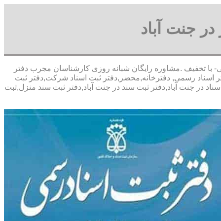
در جنت آباد
ی پورعباسی- با تخفیف .مشاوره رايگان شبانه روزی کارشناسان مجرب دفتر
تر اسناد رسمی, دفترخانه,محضر,دفتر ثبت اسناد شرکت,دفتر ثبت
ناد در جنت آباد,دفتر ثبت سند در جنت آباد,دفتر ثبت سند منزل,ثبت