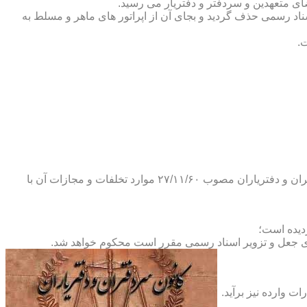
ضای متعهدین و سردفتر و دفتریار می رسید.
یلات دفاتر اسناد رسمی حذف گردید و بجای آن از اپراتور های ماهر و مسلط به
.
و طبق ماده ۲۹ آئین نامه های بند ۴ ماده ۶ و تبصره ۲ ماده ۶ و مواد ۱۴- ۱۷-۱۹-۲۰-۲۴-۲۸-۳۷ و ۵۳ قانون دفاتر اسناد رسمی و کانون سردفتران و دفتریاران مصوب ۲۷/۱۱/۶۰ موارد تخلفات و مجازات آن با
ای جعل و تزویر اسناد رسمی مقرر است محکوم خواهد شد.
ت وارده نیز برآید.