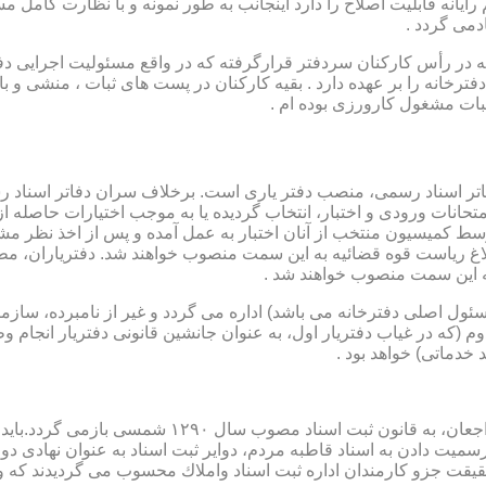
رایانه قابلیت اصلاح را دارد اینجانب به طور نمونه و با نظارت کامل مس
دمی گردد .
ار می باشد که در رأس کارکنان سردفتر قرارگرفته که در واقع مسئولیت اجرایی
فترخانه را بر عهده دارد . بقیه کارکنان در پست های ثبات ، منشی و 
بات مشغول کارورزی بوده ام .
توسط كمیسیون منتخب از آنان اختبار به عمل آمده و پس از اخذ نظر م
به این سمت منصوب خواهند شد .
 (كه مسئول اصلی دفترخانه می باشد) اداره می گردد و غیر از نامبرده، س
وم (كه در غیاب دفتریار اول، به عنوان جانشین قانونی دفتریار انجام 
 خدماتی) خواهد بود .
نطفه اولیه و ابتدایی شكل گیری مركزیتی جهت ثبت رسم
ن اداره ثبت اسناد واملاك محسوب می گردیدند كه وظایف آنان در ماده ۴۷ قانون مرقوم،ا