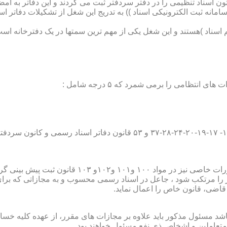
تون اسناد تنظیمی را در دفتر سردفتر ثبت می کردند و این دفاتر به ام
از آن با راه اندازی ((سامانه ثبت الکترونیکی اسناد )) به تدریج این شغل از تشک
اسناد )هستند و این شغل یکی از مهم ترین سمتها در یک دفترخانه است
۱۰ قانون ثبت پیش بینی گردیده است؛
ور را مرتکب شود ، جاعل در اسناد رسمی محسوب و به مجازاتی که بر
 قاضی، قانون خاص را اعمال نماید.
شد مسئول مذکور باید علاوه بر مجازات های مقرر، از عهده کلیه خسارا
متعاملین و اشخاص ذی نفع مسئول خواهند بود .