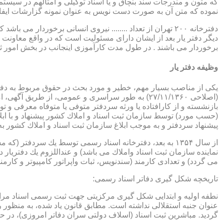
که متون و مندرجات سند بنچاق و یا اسناد توکیلی و امثالهم در سیستم 
نموده که متن آن به صورت دست نویس به عنوان نمونه گزارشات ایفا
دفترخانه ۲۰۰ تهران از تعداد ........ نیروی انسانی برخورد
دیگر دفتر یار بعد از ایشان دارای مسئولیت است که در واقع معاونت د
برخوردار می باشند . در طول مدت کارآموزی اینجانب در بخش امور ث
وظیفه دفتر یار
بازنشسته و از كارافتاده یا ورثه سردفتر متوفی یا متوفاه معرفی و 
پیشنهاد سردفتر و به موجب ابلاغ سازمان ثبت اسناد و املاك كشور 
از سال ۱۳۵۴ به بعد، دفترخانه اسناد رسمی توسط یك سردفتر
نماینده سازمان ثبت اسناد واملاك می باشد) و عنداللزوم یك دفتریار د
می گردد) و تعدادی كارمند (سندنویس، ثبات واپراتور كامپیوتر و كارمند
تاریخچه شكل گیری دفاتر اسناد رسمی:
گردید. مباشرین ثبت اسناد (اسلاف دولتی سران دفاتر امروزی)، در حقیقت جزو كارمندا