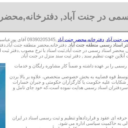
سمی در جنت آباد, دفترخانه,محضر 
ی جنت آباد
,
دفترخانه,محضر جنت آباد
,09390205345 آقا
ر اسناد رسمی منطقه جنت آباد
, دفترخانه,محضر منطقه جنت آباد,دف
می محضر اسناد رسمی در جنت آباد,ثبت اسناد با نرخ مصوب ,دفتر ثبت اس
لاین جهت تنظیم سند , دفتر ثبت سند منزل در جنت آباد,
رسمی را بر عهده داشته و ضمناً کار مشاوره رایگان و خدمات
ت توسط قوه قضاییه به بخش خصوصی متخصص، علاوه بر بالا بردن
 شکایات علیه حکومت یا کارگزاران حکومتی و جبران خسارات
ی سردفتران اسناد رسمی هدایت نموده است،که خود جای تامل و
 حرفه ای عقود و قراردادهاو تنظیم و ثبت رسمی اسناد در ایران
الی به حاکمیت سیاسی اداره می شود.