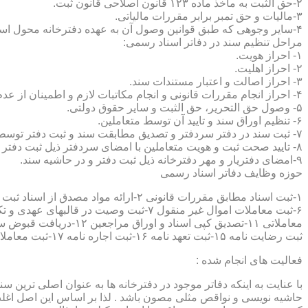
۲-حق الثبت به ماخذ ماده ۱۲۳ قانون اصلاحی قانون ثبت.
۳-مالیات و حق تمبر برابر مقررات مالیاتی.
۴-سایر وجوهی که طبق قوانین وصول آن به عهده دفترخانه محول است.
مراحل تنظیم سند در دفاتر اسناد رسمی:
۱- احراز هویت.
۲- احراز اهلیت.
۳- احراز اصالت و اعتبار مستندات سند.
۴- احراز انجام مقررات قانونی و انجام مکاتبات لازم و اطمینان از عدم منع قانونی تنظیم سند.
۵- وصول حق التحریر، حق الثبت و سایر حقوق دولتی.
۶- تنظیم اوراق سند و تایید آن توسط متعاملین.
۷- ثبت سند در دفتر سردفتر و تصدیق مطابقت سند و ثبت دفتر توسط متعاملین.
۸- تایید صحت ثبت و هویت متعاملین با امضای سردفتر ذیل ثبت دفتر و حاشیه سند.
۹-امضای دفتریار و مهر دفترخانه ذیل ثبت دفتر و در حاشیه سند.
حوزه وظایف دفاتر اسناد رسمی
ثبت رضایت نامه ۱۵-ثبت تعهد نامه ۱۶-ثبت اجاره نامه ۱۷-ثبت معاملات سرقفلی ۱۸-ثبت وقف نامه و اسناد موقوفه ۱۹-ثبت اسناد ضمانت نامه ۲۰-صدور اجرائیه ۲۱-ثبت نکاح ۲۲-ثبت طلاق
فعالیت های انجام شده :
با عنایت به اینکه دفاتر موجود در دفترخانه ها به عنوان اصلی ترین 
حاشیه نویسی و نواقص مثلی مصون باشد . لذا بر اساس این اصل اغلب دفت