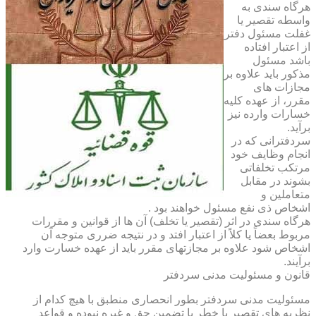
هرگاه سندی به
واسطه تقصیر یا
غفلت مسئول دفتر
از اعتبار افتاده
باشد مسئول
مذکور باید علاوه بر
مجازات های
مقرر، از عهده کلیه
خسارات وارده نیز
برآید.
سردفترانی که در
انجام وظایف خود
مرتکب تخلفاتی
بشوند در مقابل
متعاملین و
اشخاص ذی نفع مسئول خواهند بود .
هرگاه سندی در اثر (تقصیر یا تخلف) آن ها از قوانین و مقررات
مربوط بعضاً یا کلاً از اعتبار افتد و در نتیجه ضرری متوجه آن
اشخاص شود علاوه بر مجازتهای مقرر باید از عهده خسارت وارد
برآیند.
قانون و مسئولیت مدنی سردفتر
مسئولیت مدنی سردفتر بطور انحصاری منطبق با هیچ کدام از
نظریه های تقصیر یا خطر یا تضمین حق و غیره نبوده و قواعد