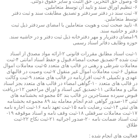
۵- وصول حق التحریر، حق الثبت و سایر حقوق دولتی.
۶- تنظیم اوراق سند و تایید آن توسط متعاملین.
۷- ثبت سند در دفتر سردفتر و تصدیق مطابقت سند و ثبت دفتر
توسط متعاملین.
۸- تایید صحت ثبت و هویت متعاملین با امضای سردفتر ذیل ثبت
دفتر و حاشیه سند.
۹-امضای دفتریار و مهر دفترخانه ذیل ثبت دفتر و در حاشیه سند.
حوزه وظایف دفاتر اسناد رسمی
۱-ثبت اسناد مطابق مقررات قانونی ۲-ارائه مواد مصدق از اسناد
ثبت شده ۳-تصدیق صحت امضاء،قبول و حفظ اسناد امانتی ۴-ثبت
معاملات شرطی و رهنی در قالب های متعدد ۵-ثبت معاملات اموال
منقول ۶-ثبت معاملات اموال غیر منقول ۷-ثبت وصیت در قالبهای
عهدی و تکمیلی ۸-ثبت اقرارنامه در قالب های متعدد ۹-ثبت وکالت
در قالب های متعدد ۱۰-گواهی امضاء در قالب های متعدد بجز اسناد
مالی و معاملاتی ۱۱-تصدیق کپی اسناد و اوراق مراجعین ۱۲-دریافت
قبوض سپرده مستاجرین در قالب بند ۵۲ مجموعه بخشنامه های
ثبتی ۱۳-صدور گواهی عدم انجام معامله بند ۸۹ مجموعه بخشنامه
های ثبتی ۱۴-ثبت رضایت نامه ۱۵-ثبت تعهد نامه ۱۶-ثبت اجاره نامه
۱۷-ثبت معاملات سرقفلی ۱۸-ثبت وقف نامه و اسناد موقوفه ۱۹-
ثبت اسناد ضمانت نامه ۲۰-صدور اجرائیه ۲۱-ثبت نکاح ۲۲-ثبت
طلاق
فعالیت های انجام شده :