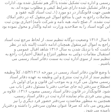
رسمی و اداره ثبت تشكیل نشده یا اگر هم تشكیل شده بود، ادارات
و دفاتر تشكیل شده دارای شرایط كیفی و مطلوب نبوده اند. به
همین جهت قانونگذار در دو مورد (۱ـ ثبت اسناد كلیه عقود و
معاملات راجع به عین یا منافع اموال غیرمنقول كه در دفتر املاك
ثبت نشده. ۲ـ صلح نامه، هبه نامه و شركت نامه) اجباری بودن ثبت
این گونه اسناد را به صلاحدید وزارت عدلیه واگذار و محول نموده بود
.
تا سال ۱۳۱۶ وضعیت دوگانه تنظیم سند، از لحاظ مرجع ثبت اسناد
راجع به اموال غیرمنقول همچنان ادامه داشت (البته باید در نظر
داشت كه با نزدیك شدن به سال ۱۳۱۶ شاهد اقبال عمومی و
استقبال مقامات دولتی به منظور انتزاع و انتقال اختیارات راجع به
تنظیم سند از سوی اداره ثبت به سمت دفاتر اسناد رسمی می
باشیم .
با وضع قانون دفاتر اسناد رسمی در مورخه ۱۵/۳/۱۳۱۶، كلاً وظیفه
تنظیم سند از اداره ثبت منتزع و این وظیفه به عهده دفاتر اسناد
رسمی محول می گردد و به موجب این قانون و برای اولین بار
اصطلاح سردفتر (به جای صاحب دفتر یا مسئول دفتر ) باب می
شود. قانونگذار در قانون دفاتر اسناد رسمی مصوب ۱۳۱۶، علاوه بر
پیش بینی فردی بنام نماینده اداره ثبت در دفاتر اسناد رسمی،
همچنین به منظور معاضدت سردفتر حضور فرد دیگری را نیز
مفروض می داند كه صرفاً عنوان معاون سردفتر را داشته و دفتریار
نامیده می شود .