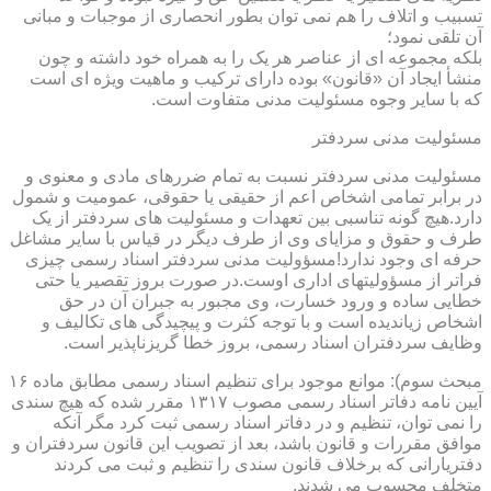
تسبیب و اتلاف را هم نمی توان بطور انحصاری از موجبات و مبانی
آن تلقی نمود؛
بلکه مجموعه ای از عناصر هر یک را به همراه خود داشته و چون
منشأ ایجاد آن «قانون» بوده دارای ترکیب و ماهیت ویژه ای است
که با سایر وجوه مسئولیت مدنی متفاوت است.
مسئولیت مدنی سردفتر
مسئولیت مدنی سردفتر نسبت به تمام ضررهای مادی و معنوی و
در برابر تمامی اشخاص اعم از حقیقی یا حقوقی، عمومیت و شمول
دارد.هیچ گونه تناسبی بین تعهدات و مسئولیت های سردفتر از یک
طرف و حقوق و مزایای وی از طرف دیگر در قیاس با سایر مشاغل
حرفه ای وجود ندارد!مسؤولیت مدنی سردفتر اسناد رسمی چیزی
فراتر از مسؤولیتهای اداری اوست.در صورت بروز تقصیر یا حتی
خطایی ساده و ورود خسارت، وی مجبور به جبران آن در حق
اشخاص زیاندیده است و با توجه کثرت و پیچیدگی های تکالیف و
وظایف سردفتران اسناد رسمی، بروز خطا گریزناپذیر است.
مبحث سوم): موانع موجود برای تنظیم اسناد رسمی مطابق ماده ۱۶
آیین نامه دفاتر اسناد رسمی مصوب ۱۳۱۷ مقرر شده که هیچ سندی
را نمی توان، تنظیم و در دفاتر اسناد رسمی ثبت کرد مگر آنکه
موافق مقررات و قانون باشد، بعد از تصویب این قانون سردفتران و
دفتریارانی که برخلاف قانون سندی را تنظیم و ثبت می کردند
متخلف محسوب می شدند.