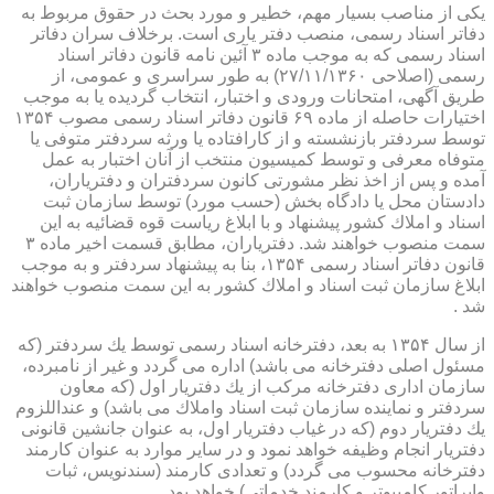
یكی از مناصب بسیار مهم، خطیر و مورد بحث در حقوق مربوط به
دفاتر اسناد رسمی، منصب دفتر یاری است. برخلاف سران دفاتر
اسناد رسمی كه به موجب ماده ۳ آئین نامه قانون دفاتر اسناد
رسمی (اصلاحی ۲۷/۱۱/۱۳۶۰) به طور سراسری و عمومی، از
طریق آگهی، امتحانات ورودی و اختبار، انتخاب گردیده یا به موجب
اختیارات حاصله از ماده ۶۹ قانون دفاتر اسناد رسمی مصوب ۱۳۵۴
توسط سردفتر بازنشسته و از كارافتاده یا ورثه سردفتر متوفی یا
متوفاه معرفی و توسط كمیسیون منتخب از آنان اختبار به عمل
آمده و پس از اخذ نظر مشورتی كانون سردفتران و دفتریاران،
دادستان محل یا دادگاه بخش (حسب مورد) توسط سازمان ثبت
اسناد و املاك كشور پیشنهاد و با ابلاغ ریاست قوه قضائیه به این
سمت منصوب خواهند شد. دفتریاران، مطابق قسمت اخیر ماده ۳
قانون دفاتر اسناد رسمی ۱۳۵۴، بنا به پیشنهاد سردفتر و به موجب
ابلاغ سازمان ثبت اسناد و املاك كشور به این سمت منصوب خواهند
شد .
از سال ۱۳۵۴ به بعد، دفترخانه اسناد رسمی توسط یك سردفتر (كه
مسئول اصلی دفترخانه می باشد) اداره می گردد و غیر از نامبرده،
سازمان اداری دفترخانه مركب از یك دفتریار اول (كه معاون
سردفتر و نماینده سازمان ثبت اسناد واملاك می باشد) و عنداللزوم
یك دفتریار دوم (كه در غیاب دفتریار اول، به عنوان جانشین قانونی
دفتریار انجام وظیفه خواهد نمود و در سایر موارد به عنوان كارمند
دفترخانه محسوب می گردد) و تعدادی كارمند (سندنویس، ثبات
واپراتور كامپیوتر و كارمند خدماتی) خواهد بود .