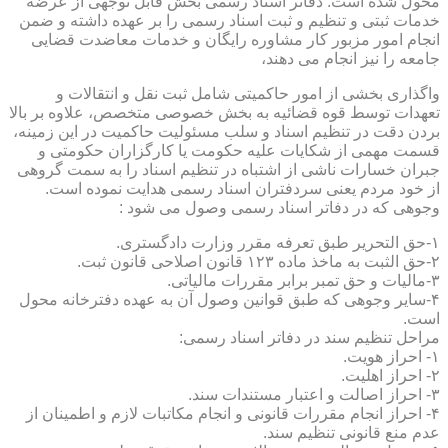
محول شده است. دفاتر اسناد رسمی بخش قابل توجهی از عرضه
خدمات ثبتی و تنظیم و ثبت اسناد رسمی را بر عهده داشته و ضمن
انجام امور مزبور کار مشاوره رایگان و خدمات معاضدت قضایی
جامعه را نیز انجام می دهند،
واگذاری بخشی از امور حاکمیتی شامل ثبت نقل و انتقالات و
تعهدات توسط قوه قضائیه به بخش خصوصی متخصص، علاوه بر بالا
بردن دقت در تنظیم اسناد و سلب مسئولیت حاکمیت در این زمینه،
قسمت مهمی از شکایات علیه حکومت یا کارگزاران حکومتی و
جبران خسارات ناشی از اشتباه در تنظیم اسناد را به سمت گروهی
از خود مردم یعنی سردفتران اسناد رسمی هدایت نموده است.
وجوهی که در دفاتر اسناد رسمی وصول می شود :
۱-حق التحریر طبق تعرفه مقرر وزارت دادگستری.
۲-حق الثبت به ماخذ ماده ۱۲۳ قانون اصلاحی قانون ثبت.
۳-مالیات و حق تمبر برابر مقررات مالیاتی.
۴-سایر وجوهی که طبق قوانین وصول آن به عهده دفترخانه محول
است.
مراحل تنظیم سند در دفاتر اسناد رسمی:
۱- احراز هویت.
۲- احراز اهلیت.
۳- احراز اصالت و اعتبار مستندات سند.
۴- احراز انجام مقررات قانونی و انجام مکاتبات لازم و اطمینان از
عدم منع قانونی تنظیم سند.