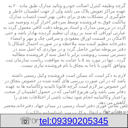
گرچه وظیفه کنترل اصالت خودرو وتائید مدارک طبق ماده ۲۰ به
عهده مراکز تعویض پلاک می باشد ولی از جهت اطمینان خاطر و
جلوگیری از مشکلات بعدی برای دفتر، بهتر است انتساب مدارک
مالکیت فوق به فروشنده توسط سردفتر احراز گردد وتوصیه می
گردد در بررسی مدارک و اسناد مربوطه دقت کافی معمول گردد به
عبارتی اوراقی که سند بر روی آن تنظیم گردیده بهادار باشد و حتی
الامکان در قسمت اوراق مفقودی و سرقتی چک و مهر و امضاء
دفترخانه تنظیم کننده سند ملاحظه و در صورت احتمال اشکال با
دفتر مربوطه تماس حاصل گردد و در مواردی که اصل سند در
دسترس نیست رونوشت برابر با اصل سند از فروشنده مطالبه
گردد ، تنها در مورد بند ۵ با عنایت به موافقت ریاست سازمان ثبت
وتوافق کانون با ناجا به بنچاق با نام فروشنده نیازی نیست .
لازم به ذکر است که ممکن است فروشنده وکیل رسمی داشته
باشد که در این صورت بررسی های گفته شده در خصوص بنچاق در
این خصوص نیز لازم است گرچه قانونا تائیدیه وکالتنامه ها به عهده
دفاتر نمی باشد ولی هرنوع اقدامی که در حصول اطمینان از صحت
و اعتبار وکالتنامه انجام شود تبعات ناشی از اختلافات بعدی را
کاهش می دهد.
تلفن تماس فوری
دفتر اسناد رسمی در میدان جهاد, دفترخانه,محضر
در میدان جهاد
۲-تائیدیه نقل و انتقال و کارت سبز (شناسنامه مالکیت)
☞☏
tel:09390205345
برگ تائیدیه نقل و انتقال صادره از مراکز تعویض پلاک حاوی
مشخصات کامل خودرو اعم از نوع ، سیستم ، مدل ، رنگ ، شماره