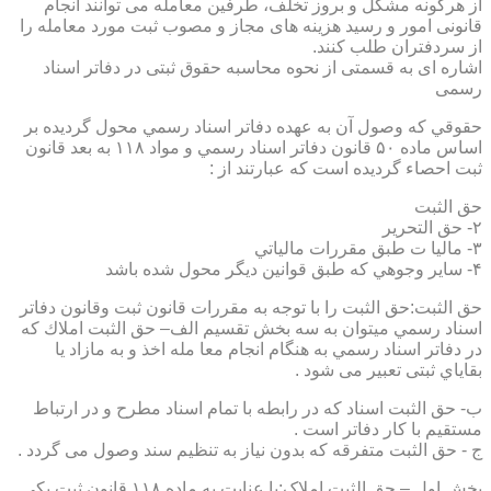
از هرگونه مشکل و بروز تخلف، طرفین معامله می توانند انجام
قانونی امور و رسید هزینه های مجاز و مصوب ثبت مورد معامله را
از سردفتران طلب کنند.
اشاره ای به قسمتی از نحوه محاسبه حقوق ثبتی در دفاتر اسناد
رسمی
حقوقي كه وصول آن به عهده دفاتر اسناد رسمي محول گرديده بر
اساس ماده ۵۰ قانون دفاتر اسناد رسمي و مواد ۱۱۸ به بعد قانون
ثبت احصاء گرديده است كه عبارتند از :
حق الثبت
۲- حق التحرير
۳- ماليا ت طبق مقررات مالياتي
۴- ساير وجوهي كه طبق قوانين ديگر محول شده باشد
حق الثبت:حق الثبت را با توجه به مقررات قانون ثبت وقانون دفاتر
اسناد رسمي ميتوان به سه بخش تقسيم الف– حق الثبت املاك كه
در دفاتر اسناد رسمي به هنگام انجام معا مله اخذ و به مازاد يا
بقاياي ثبتی تعبیر می شود .
ب- حق الثبت اسناد كه در رابطه با تمام اسناد مطرح و در ارتباط
مستقيم با كار دفاتر است .
ج - حق الثبت متفرقه كه بدون نياز به تنظیم سند وصول می گردد .
بخش اول – حق الثبت املاک:با عنايت به ماده ۱۱۸ قانون ثبت يكي