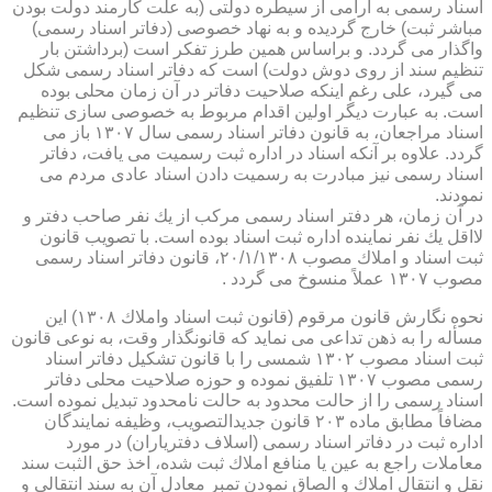
اسناد رسمی به آرامی از سیطره دولتی (به علت كارمند دولت بودن
مباشر ثبت) خارج گردیده و به نهاد خصوصی (دفاتر اسناد رسمی)
واگذار می گردد. و براساس همین طرز تفكر است (برداشتن بار
تنظیم سند از روی دوش دولت) است كه دفاتر اسناد رسمی شكل
می گیرد، علی رغم اینكه صلاحیت دفاتر در آن زمان محلی بوده
است. به عبارت دیگر اولین اقدام مربوط به خصوصی سازی تنظیم
اسناد مراجعان، به قانون دفاتر اسناد رسمی سال ۱۳۰۷ باز می
گردد. علاوه بر آنكه اسناد در اداره ثبت رسمیت می یافت، دفاتر
اسناد رسمی نیز مبادرت به رسمیت دادن اسناد عادی مردم می
نمودند.
در آن زمان، هر دفتر اسناد رسمی مركب از یك نفر صاحب دفتر و
لااقل یك نفر نماینده اداره ثبت اسناد بوده است. با تصویب قانون
ثبت اسناد و املاك مصوب ۲۰/۱/۱۳۰۸، قانون دفاتر اسناد رسمی
مصوب ۱۳۰۷ عملاً منسوخ می گردد .
نحوه نگارش قانون مرقوم (قانون ثبت اسناد واملاك ۱۳۰۸) این
مسأله را به ذهن تداعی می نماید كه قانونگذار وقت، به نوعی قانون
ثبت اسناد مصوب ۱۳۰۲ شمسی را با قانون تشكیل دفاتر اسناد
رسمی مصوب ۱۳۰۷ تلفیق نموده و حوزه صلاحیت محلی دفاتر
اسناد رسمی را از حالت محدود به حالت نامحدود تبدیل نموده است.
مضافاً مطابق ماده ۲۰۳ قانون جدیدالتصویب، وظیفه نمایندگان
اداره ثبت در دفاتر اسناد رسمی (اسلاف دفتریاران) در مورد
معاملات راجع به عین یا منافع املاك ثبت شده، اخذ حق الثبت سند
نقل و انتقال املاك و الصاق نمودن تمبر معادل آن به سند انتقالی و