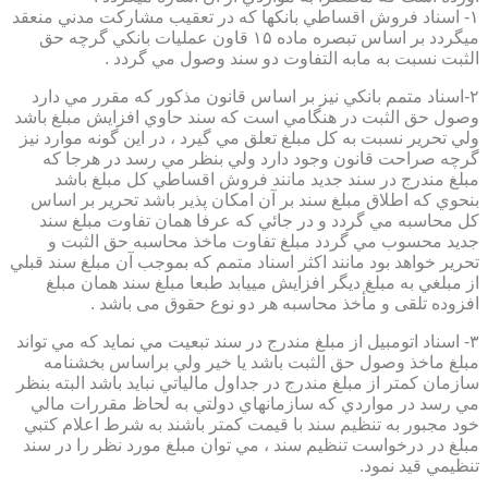
۱- اسناد فروش اقساطي بانكها كه در تعقيب مشاركت مدني منعقد
ميگردد بر اساس تبصره ماده ۱۵ قاون عمليات بانكي گرچه حق
الثبت نسبت به مابه التفاوت دو سند وصول مي گردد .
۲-اسناد متمم بانكي نيز بر اساس قانون مذكور كه مقرر مي دارد
وصول حق الثبت در هنگامي است كه سند حاوي افزايش مبلغ باشد
ولي تحرير نسبت به كل مبلغ تعلق مي گيرد ، در اين گونه موارد نيز
گرچه صراحت قانون وجود دارد ولي بنظر مي رسد در هرجا كه
مبلغ مندرج در سند جديد مانند فروش اقساطي كل مبلغ باشد
بنحوي كه اطلاق مبلغ سند بر آن امكان پذير باشد تحرير بر اساس
كل محاسبه مي گردد و در جائي كه عرفا همان تفاوت مبلغ سند
جديد محسوب مي گردد مبلغ تفاوت ماخذ محاسبه حق الثبت و
تحرير خواهد بود مانند اكثر اسناد متمم كه بموجب آن مبلغ سند قبلي
از مبلغي به مبلغ ديگر افزايش مييابد طبعا مبلغ سند همان مبلغ
افزوده تلقی و مأخذ محاسبه هر دو نوع حقوق می باشد .
۳- اسناد اتومبيل از مبلغ مندرج در سند تبعيت مي نمايد كه مي تواند
مبلغ ماخذ وصول حق الثبت باشد يا خير ولي براساس بخشنامه
سازمان كمتر از مبلغ مندرج در جداول مالياتي نبايد باشد البته بنظر
مي رسد در مواردي كه سازمانهاي دولتي به لحاظ مقررات مالي
خود مجبور به تنظيم سند با قيمت كمتر باشند به شرط اعلام كتبي
مبلغ در درخواست تنظيم سند ، مي توان مبلغ مورد نظر را در سند
تنظيمي قيد نمود.