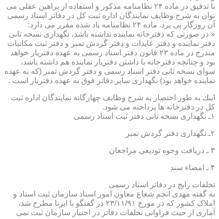
با تدقیق در ماده ۲۴ نظامنامه مذكور و استفاده از براهین عقلی می
توان به شرح وظایف نمایندگان اداره ثبت كل در دفاتر اسناد رسمی
آن روزگار پی برد. ماده ۲۴ نظامنامه یاد شده مقرر می دارد:
« در صورتی كه دفترخانه نماینده نداشته باشد، نگهداری نسخه ثانی
دفتر نماینده و دفتر عایدات و دفتر گردش تمبر و دفتر ثبت مكاتبات
مندرج در ماده ۲۳ قانون دفتر اسناد رسمی به عهده دفتریار خواهد
بود و چنانچه دفترخانه با داشتن دفتریار نماینده هم داشته باشد،
سوای نسخه ثانی دفتر اسناد رسمی و دفتر گردش تمبر (كه به عهده
نماینده خواهد بود) نگهداری سایر دفاتر فوق به عهده دفتریار است .
اینك به طور اختصار به شرح وظایف چهارگانه نمایندگان اداره ثبت
كل در دفترخانه ها پرداخته می شود.
۱ـ نگهداری نسخه ثانی دفتر ثبت اسناد رسمی
۲ـ نگهداری دفتر گردش تمبر
۳ ـ دریافت وجوه تودیعی مراجعان
۴ ـ امضاء سند
تخلفات رایج در دفاتر اسناد رسمی
به گفته مهدی انجم شعاع معاون امور اسناد سازمان ثبت اسناد و
املاک کشور که در مورخ ۲۳/۱۱/۹۱ در گفتگو با ایرنا مطرح شد،
آماری از حیث فراوانی تخلفات دفاتر در اختیار سازمان ثبت نمی