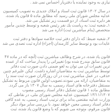
نیازی به وجود نماینده یا دفتریار احساس نمی شد .
در سال ۱۳۰۲ قانون ثبت اسناد و املاك جدیدی به تصویب كمیسیون
عدلیه مجلس شورای ملی رسید كه مطابق ماده ۵ قانون یاد شده،
هر دایره ثبت اسناد، از دو قسمت زیر تشكیل می شد.
۱ـ شعبه ثبت: به ریاست یك نفر رئیس شعبه و توسط چندین مأمور
متخصص (بنام مباشرین ثبت) اداره می شد
۲ـ شعبه ضبط: كه دارای دفتر ثبت خلاصه سوادها و دفتر ثبت
عایدات بود و توسط سایر كارمندان (اجزاء) اداره ثبت تصدی می شد
.
قانون یاد شده، در شرح وظائف مباشرین ثبت (آنچه كه در ماده ۴۷
قانون سابق مندرج شده بود) تغییراتی را پدیدار ساخت كه از عمده
ترین تغییرات آن می توان به لغو ضمنی دادن صورت ثبت دفاتر
توسط مباشرین ثبت به متقاضیان اشاره داشت. لیكن علیرغم چنین
حذفی، در عمل مباشرین ثبت در آن روزگاران صورت ثبت سند را
به متقاضیان، ارائه می نمودند.تصویب اولین قانون مربوط به تشكیل
مستقل دفترخانه های اسناد رسمی، به سال ۱۳۰۷ باز می گردد.
مطابق ماده ۱ قانون تشكیل دفاتر اسناد رسمی مصوب
۱۳/۱۱/۱۳۰۷ كمیسیون عدلیه مجلس شورای ملی، در نقاطی كه
وزارت عدلیه مقتضی بداند برای ترتیب اسناد رسمی، به عده كافی
دفاتر اسناد رسمی معین خواهد نمود. با بررسی سایر مواد دیگر
قانون مرقوم، متوجه می شویم كه با وضع قانون یاد شده، ثبت