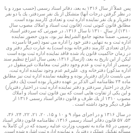
پس عملاً از سال ۱۳۱۶ به بعد، دفاتر اسناد رسمی (حسب مورد و با
در نظر گرفتن درجات آنها) متشكل از یك نفر سردفتر، یك یا دو نفر
دفتریار و یك نفر نماینده اداره ثبت و تعدادی كارمند بوده است.
مطابق قانون كنونی ثبت، (قانون ثبت اسناد و املاك مصوب سال
۱۳۱۰) از سال ۱۳۱۰ تا سال ۱۳۱۶، در صورتی كه سردفتر اسناد
رسمی، ضمناً مجتهد جامع الشرایط نیز بود، بدون حضور نماینده
اداره ثبت و به تنهایی دفتر خود را اداره می نمود (صرفاً نامبرده
دارای تعدادی كارمند دفترخانه بوده است) به عبارت دیگر دفتر وی
در زمان حاكمیت قانون یاد شده فاقد نماینده اداره ثبت بوده است
لیكن از این تاریخ به بعد، (ازسال ۱۳۱۶، یعنی سال انتزاع تنظیم سند
رسمی از اداره ثبت و عدم وجود دفتر ثبت معاملات غیرمنقول در
اداره مذكور) دفترخانه وی، علیرغم عدم وجود نماینده اداره ثبت،
می بایست دارای دفتریار بوده و وظیفه نماینده اداره ثبت نیز مطابق
ماده ۲۴ نظامنامه آتی الذكر بر عهده دفتریار بوده است (یك دفتر
جاری در اختیار سردفتر و دفتر نماینده اداره ثبت در اختیار دفتریار)
و این یكی از تفاوت هایی است كه بین قانون ثبت اسناد و املاك
مصوب ۱۳۱۰ از یك طرف و قانون دفاتر اسناد رسمی ۱۳۱۶ از
طرف دیگر وجود داشته است .
در سال ۱۳۱۶ و در اجرای مواد ۹ و ۱۰ و ۱۵، ۲۰، ۲۱، ۲۲، ۲۴، ۳۶،
۵۳، ۵۷ قانون دفاتر اسناد رسمی ۱۳۱۶، نظامنامه قانون دفاتر اسناد
رسمی در ۸۵ ماده به تصویب وزارت عدلیه رسیده كه در آن كاملاً به
مسأله تفكیك عملكرد دفتریار و نماینده اداره ثبت اشاره شده است.