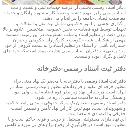
دفاتر اسناد رسمی بخشی از عرضه خدمات ثبتی و تنظیم و ثبت
اسناد رسمی را بر عهده داشته و ضمناً کار مشاوره رایگان و خدمات
معاضدت قضایی جامعه را نیز انجام می دهند.
واگذاری بخشی از امور حاکمیتی شامل ثبت نقل و انتقالات و
تعهدات توسط قوه قضاییه به بخش خصوصی متخصص، علاوه بر بالا
بردن دقت در تنظیم اسناد و سلب مسئولیت در این زمینه، قسمت
مهمی از شکایات علیه حکومت یا کارگزاران حکومتی و جبران
خسارات ناشی از اشتباه در تنظیم اسناد را به سمت گروهی از خود
مردم یعنی سردفتران اسناد رسمی هدایت نموده است،که خود جای
تامل و نگرانی بوده و هست.
دفتر ثبت اسناد رسمی-دفترخانه
دفتر ثبت اسناد رسمی
یا دفترخانه یا محضر یک نهاد مدنی برای
تنظیم حرفه ای عقود و قراردادهاو تنظیم و ثبت رسمی اسناد در
ایران است.هرچند این نهاد زیر نظر قوه قضاییه است ولی بدون
وابستگی مالی به حاکمیت سیاسی اداره می شود.
دفتر اسناد رسمی به عنوان یک مرکز حقوقی و مدنی رابط حاکمیت
و شهروندان است، مهم ترین کار این نهاد تأمین و تضمین امنیت
حقوقی و اقتصادی جامعه است.
این نهاد دارای مسئولیتی مستقل از دولت و قوای حاکم است و با
تنظیم دقیق اسناد در جلوگیری از وقوع نزاع های بی مورد و کاهش