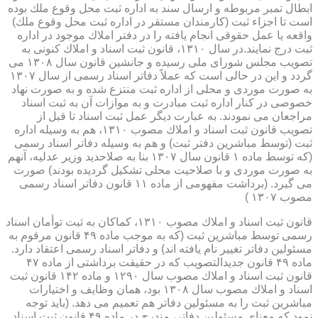
ابطال تمبر مربوطه و ارسال سند به اداره ثبت محل وقوع ملك بوده
است تا اجزاء ثبت (كارمندان مستقر در اداره ثبت محل وقوع ملك)
واقعه یا عمل حقوقی انجام یافته را در دفتر املاك موجود در اداره
ثبت درج نمایند.در سال ۱۳۱۰، قانون ثبت اسناد و املاك كنونی به
تصویب مجلس شورای ملی رسیده و جانشین قانون سال ۱۳۰۸ می
گردد و این در حالی است كه عملاً دفاتر اسناد رسمی از سال ۱۳۰۷
به صورت موردی و محلی از اداره ثبت منتزع شده و به صورت نهاد
خصوصی در كنار اداره ثبت مبادرت و به موازات آن به ثبت اسناد
مراجعان می نمودند. به عبارت دیگر عمل ثبت اسناد تا قبل از
تصویب قانون ثبت اسناد و املاك مصوب ۱۳۱۰، هم به وسیله اداره
ثبت (توسط مباشرین دفتر ثبت) و هم به وسیله دفاتر اسناد رسمی
(كه توسط ماده ۱ قانون سال ۱۳۰۷ بنا به صلاحدید وزیر عدلیه، آنهم
به صورت موردی و با صلاحیت محلی تشكیل گردیده بودند) صورت
می گیرد. (برداشت مفهومی از ماده ۱۱ قانون دفاتر اسناد رسمی
مصوب ۱۳۰۷ )
قانون ثبت اسناد و املاك مصوب ۱۳۱۰، كماكان به ثبت توأمان اسناد
رسمی توسط مباشرین ثبت (كه به موجب ماده ۴۹ قانون مرقوم به
مسئولین دفاتر تغییر نام یافته اند) و دفاتر اسناد رسمی اعتقاد دارد.
ماده ۴۹ قانون جدیدالتصویب كه در حقیقت برداشتی از ماده ۴۷
قانون ثبت اسناد و املاك مصوب سال ۱۲۹۰ و ماده ۱۴۲ قانون ثبت
اسناد و املاك مصوب سال ۱۳۰۸ بود، همان وظایف و اختیارات
مباشرین ثبت را به مسئولین دفاتر هم تعمیم می دهد. (باید توجه
نمود كه معنای مسئولین دفاتر، مندرج در ماده ۴۹ قانون ثبت اسناد