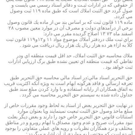
از حقوقي كه در ادارات ثبـت و دفاتر اسناد رسمي مي بايست و
صول گردد حق الثبت املاك است كه طبق ماده ۱۱۹ ثبت وصول
مي گردد.
ماده ۱۱۹ قانون ثبت كه بر اساس بند س از ماده يك قانون وصول
برخي از درآمدهاي دولت و مصرف آن در موارد معين مصوب ۲۸
اسفند ماه ۷۳ ۱۳ اصلاح گرديده مقرر مي دارد:
براي ثبت ملك دردفتر املاك موضوع مواد ۱۱ و۱۲و۱۱۹ قانون ثبت
كلا به ازاء هر ده هزار ريال يك هزار ريال دريافت مي شود .
ملاك محاسبه حق الثبت املاك، حد اقل قيمت منطقه اي ودر
نقاطي كه قيمت منطقه اي تعيين نشده طبق برگ ارزيابي ادارات
ثبت خواهد بود .
حق التحرير اسناد مالي:در اسناد مالي محاسبه حق التحرير طبق
تعرفه ارسالي و فاقد هرگونه ابهام است به ويژه آنكه اكثريت قريب
به اتفاق همكاران از رايانه استفاده و با وارد كردن مبلغ سند طبق
جداول داده شده به سيستم حق التحرير محاسبه مي گردد .
در نهايت حق التحرير بعض از اسناد به لحاظ وجود مقررات خاص از
مبلغ ماخذ وصول حق الثبت تبعيت نمينمايند ويا بعنوان موارد
استنائات قانوني حق التحرير خاص خود را دارند و بعض ديگر بعلت
نبود مقررات صريح و عدم وجود مصداق با ابهام روبرو و در مناطق
مختلف و نزد همكاران نظريات و رويه هاي عملي متفاوتي را بوجود
آورده است كه مختصرا به مواردي از آن اشاره ميگردد :