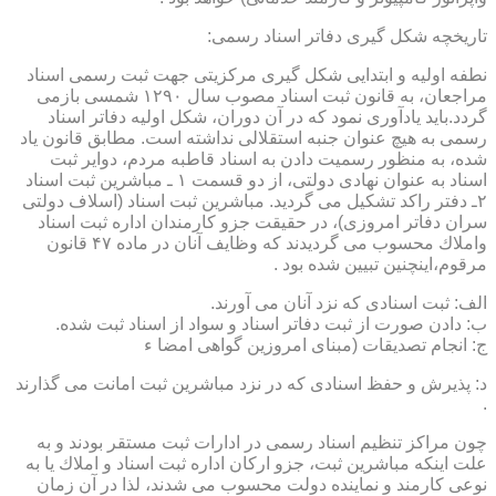
تاریخچه شكل گیری دفاتر اسناد رسمی:
نطفه اولیه و ابتدایی شكل گیری مركزیتی جهت ثبت رسمی اسناد
مراجعان، به قانون ثبت اسناد مصوب سال ۱۲۹۰ شمسی بازمی
گردد.باید یادآوری نمود كه در آن دوران، شكل اولیه دفاتر اسناد
رسمی به هیچ عنوان جنبه استقلالی نداشته است. مطابق قانون یاد
شده، به منظور رسمیت دادن به اسناد قاطبه مردم، دوایر ثبت
اسناد به عنوان نهادی دولتی، از دو قسمت ۱ ـ مباشرین ثبت اسناد
۲ـ دفتر راكد تشكیل می گردید. مباشرین ثبت اسناد (اسلاف دولتی
سران دفاتر امروزی)، در حقیقت جزو كارمندان اداره ثبت اسناد
واملاك محسوب می گردیدند كه وظایف آنان در ماده ۴۷ قانون
مرقوم،اینچنین تبیین شده بود .
الف: ثبت اسنادی كه نزد آنان می آورند.
ب: دادن صورت از ثبت دفاتر اسناد و سواد از اسناد ثبت شده.
ج: انجام تصدیقات (مبنای امروزین گواهی امضا ء
د: پذیرش و حفظ اسنادی كه در نزد مباشرین ثبت امانت می گذارند
.
چون مراكز تنظیم اسناد رسمی در ادارات ثبت مستقر بودند و به
علت اینكه مباشرین ثبت، جزو اركان اداره ثبت اسناد و املاك یا به
نوعی كارمند و نماینده دولت محسوب می شدند، لذا در آن زمان