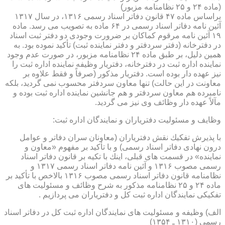
(ماده ۲۴ و ۲۵ نظامنامه مزبور)
براساس ماده ۴۷ قانون دفاتر اسناد رسمی ۱۳۱۶، در سال ۱۳۱۷
آئین نامه دفاتر اسناد رسمی در ۶۴ ماده به تصویب می رسد. ماده
۱۹ آئین نامه مرقوم كماكان بر ضرورت وجودی دو دفتر ثبت اسناد
در دفترخانه (دفتر سردفتر و دفتر نماینده ثبت) تأكید نموده بود. به
همین دلیل، بر طبق ماده ۲۴ نظامنامه مزبور، در صورت عدم وجود
نماینده اداره ثبت در دفترخانه، دفتریار وظیفه نماینده اداره ثبت را
نیز عهده دار بوده است. دفتریار مذكور (صرفاً و فقط علاوه بر
معاونت در این حالت) تنها معاون سردفتر محسوب نمی گردید، بلكه
نامبرده هم معاون سردفتر و هم جانشین نماینده اداره ثبت بوده و
مآلاً عهده دار وظائف وی نیز می گردید.
وظایف و مسئولیت دفتریاران و نمایندگان اداره ثبت:
با پذیرش تفكیك نقش دفتریاران (معاونان سران دفاتر و عوامل
درون نهادی دفاتر اسناد رسمی) و با تأكید بر مفهوم «معاون و
نماینده» در قسمت های قبلی، اینك با تكیه بر قانون دفاتر اسناد
رسمی مصوب ۱۳۱۶ و آئین نامه دفاتر اسناد رسمی ۱۳۱۷ و
نظامنامه قانون دفاتر اسناد رسمی مصوب ۱۳۱۶ بالاخص با تأكید بر
ماده ۲۴ و ۲۵ نظامنامه مذكور به شرح وظائف و مسئولیت های
تفكیكی نمایندگان اداره ثبت كل و دفتریاران می پردازیم .
الف) وظیفه و مسئولیت های نمایندگان اداره ثبت كل در دفاتر اسناد
رسمی (۱۳۱۰ ـ ۱۳۵۴)