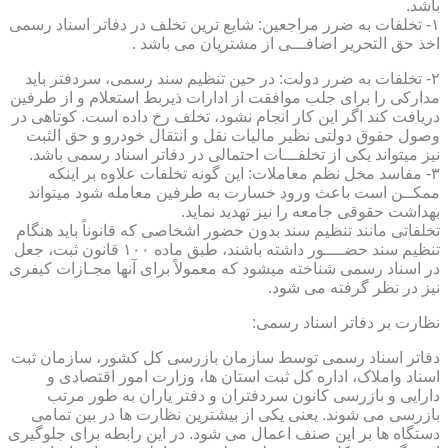
باشد.
۱- تخلفات به ضرر مراجعین: شایع ترین تخلف در دفاتر اسناد رسمی
اخذ حق التحریر اضافـــی از مشتریان می باشد .
۲- تخلفات به ضرر دولت: در حین تنظیم سند رسمی، سردفتر باید
مدارکی را برای جلب موافقت از ادارات ذیربط استعلام و از طرفین
دریافت کند اگر این کار انجام نشود، تخلف رخ داده است. کوتاهی در
وصول حقوق دولتی نظیر مالیات نقل و انتقال خودرو و حق الثبت
نیز میتواند یکی از تخلفـــات احتمالی در دفاتر اسناد رسمی باشد.
۳- مفاسد مخل نظم معاملات: این گونه تخلفات علاوه بر اینکه
ممکــن است باعث ورود خسارت به طرفین معامله شود میتواند
بهداشت حقوقی جامعه را نیز تهدید نماید.
تخلفاتی مانند تنظیم سند بدون حضور اشخاصی که قانوناً باید هنگام
تنظیم سند حضــــور داشته باشند، طبق ماده ۱۰۰ قانون ثبت، جعل
در اسناد رسمی شناخته میشود که معمولاً برای آنها مجـازات کیفری
نیز در نظر گرفته می شود.
نظارت بر دفاتر اسناد رسمی:
دفاتر اسناد رسمی توسط سازمان بازرسی کل کشور، سازمان ثبت
اسناد واملاک، اداره کل ثبت استان ها، وزارت امور اقتصادی و
دارایی و بازرسی کانون سردفتران و دفتر یاران به طور مرتب
بازرسی می شوند. یعنی یکی از بیشترین نظارت ها در بین تمامی
دستگاه ها بر این صنف اعمال می شود. در این رابطه برای جلوگیری