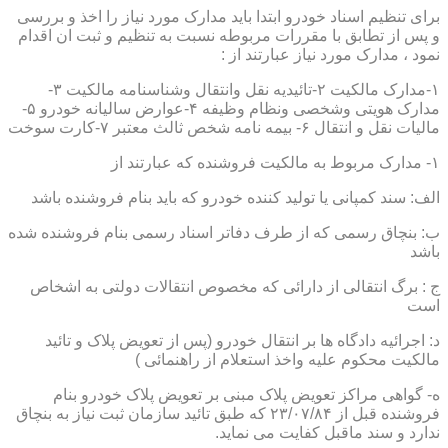
برای تنظیم اسناد خودرو ابتدا باید مدارک مورد نیاز را اخذ و بررسی
و پس از تطابق با مقررات مربوطه نسبت به تنظیم و ثبت ان اقدام
نمود ، مدارک مورد نیاز عبارتند از :
۱-مدارک مالکیت ۲-تائیدیه نقل وانتقال وشناسنامه مالکیت ۳-
مدارک هویتی وشخصی ونظام وظیفه ۴-عوارض سالیانه خودرو ۵-
مالیات نقل و انتقال ۶- بیمه نامه شخص ثالث معتبر ۷-کارت سوخت
۱- مدارک مربوط به مالکیت فروشنده که عبارتند از
الف: سند کمپانی یا تولید کننده خودرو که باید بنام فروشنده باشد
ب: بنچاق رسمی که از طرف دفاتر اسناد رسمی بنام فروشنده شده
باشد
ج : برگ انتقالی از دارائی که مخصوص انتقالات دولتی به اشخاص
است
د: اجرائیه دادگاه ها بر انتقال خودرو (پس از تعویض پلاک و تائید
مالکیت محکوم علیه واخذ استعلام از راهنمائی )
ه- گواهی مراکز تعویض پلاک مبنی بر تعویض پلاک خودرو بنام
فروشنده قبل از ۲۳/۰۷/۸۴ که طبق تائید سازمان ثبت نیاز به بنچاق
ندارد و سند ماقبل کفایت می نماید.