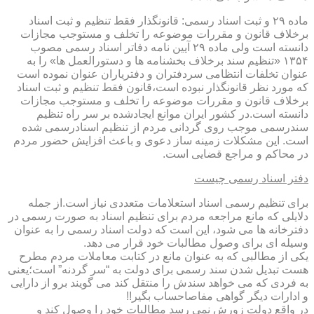
ماده ۲۹ و ثبت اسناد رسمی: قانونگذار فقط تنظیم و ثبت اسناد
برخلاف قانون و مقررات موضوعه را تخلف و مستوجب مجازات
دانسته است ولی ماده ۲۹ آیین نامه دفاتر اسناد رسمی مصوب
۱۳۵۴ «تنظیم سند برخلاف بخشنامه ها و دستورالعمل ها» را به
عنوان تخلفات انتظامی سردفتران و دفتریاران عنوان نموده است
که مورد نظر قانونگذار نبوده است،قانون فقط تنظیم و ثبت اسناد
برخلاف قانون و مقررات موضوعه را تخلف و مستوجب مجازات
دانسته است.در کشور ایران موانع ایجادشده بر سر راه تنظیم
سندرسمی موجب روی گردانی مردم از تنظیم اسنادرسمی شده
است. این مشکلات زمینه ساز دعوی و باعث افزایش حضور مردم
در محاکم و مراجع قضایی است.
دفتر اسناد رسمی چیست
برای تنظیم رسمی اسناد استعلامات متعددی نیاز است.از جمله
دلایلی که مانع مراجعه مردم برای تنظیم اسناد به صورت رسمی در
دفترخانه ها می شود، این است که دولت اسناد رسمی را به عنوان
وسیله ای برای وصول مطالبات خود قرار می دهد.
یکی از مطالبی که به عنوان مانع در کتابت معاملات مردم مطرح
هست تبدیل شدن سند رسمی برای دولت به “سر گردنه” است؛یعنی
به فردی که می خواهد سندش را منتقل کند می گویند برو از دارایی
و ادارات دیگر گواهی مفاصاحساب بگیر!!
در واقع دولت زورش نمی رسد مطالبات خود را وصول کند و