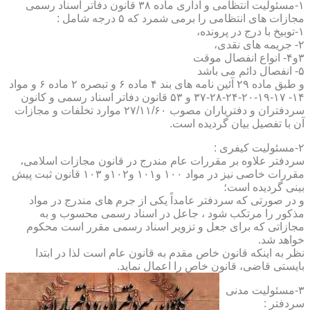
۱-مسئولیت انتظامی و اداری ماده ۳۸ قانون دفاتر اسناد رسمی
مجازات های انتظامی را برمی شمرد که ۵ درجه شامل :
۱-توبیخ با درج در پرونده،
۲- جریمه های نقدی،
۳و۴- انواع انفصال موقت
۵- انفصال دائم می باشد
و طبق ماده ۲۹ آئین نامه های بند ۴ ماده ۶ و تبصره ۲ ماده ۶ و مواد
۱۴- ۱۷-۱۹-۲۰-۲۴-۲۸-۳۷ و ۵۳ قانون دفاتر اسناد رسمی و کانون
سردفتران و دفتریاران مصوب ۲۷/۱۱/۶۰ موارد تخلفات و مجازات
آن با تفصیل بیان گردیده است.
۲-مسئولیت کیفری :
سردفتر علاوه بر مقررات عام مندرج در قانون مجازات اسلامی،
مقررات خاصی نیز در مواد ۱۰۰ و۱۰۱ و۱۰۲و ۱۰۳ قانون ثبت پیش
بینی گردیده است؛
و در صورتی که سردفتر عامداً یکی از جرم های مندرج در مواد
مذکور را مرتکب شود ، جاعل در اسناد رسمی محسوب و به
مجازاتی که برای جعل و تزویر اسناد رسمی مقرر است محکوم
خواهد شد.
نظر به اینکه قانون خاص مقدم به قانون عام است لذا در ابتدا
بایستی قاضی، قانون خاص را اعمال نماید.
۳-مسئولیت مدنی
سردفتر :