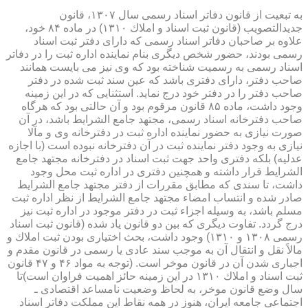
به تبعیت از قانون دفاتر اسناد رسمی سال ۱۳۰۷، قانون
جدیدالتصویب (قانون ثبت اسناد و املاك ۱۳۱۰) در ماده ۸۴ خود،
علاوه بر صاحبان دفاتر اسناد رسمی كه دارای دفتر ثبت اسناد
رسمی بودند، حضور شخص دیگری بنام نماینده اداره ثبت را در دفاتر
اسناد رسمی به رسمیت شناخته بود كه وی نیز می بایست همانند
صاحب دفتر، دارای دفتری باشد كه عین سند ثبت شده در دفتر
صاحب دفتر را در دفتر خود درج نماید. استثنایی كه در این زمینه
وجود داشت، ماده ۸۵ قانون مرقوم بود و آن حالتی بود كه هرگاه
صاحب دفترخانه اسناد رسمی، مجتهد جامع الشرایط باشد، در آن
صورت نیازی به حضور نماینده اداره ثبت در دفترخانه وی و مآلا
نیازی به وجود دفتر نماینده ثبت در آن دفترخانه نبوده است (با اجازه
عدلیه) بلكه دفتری واحد جهت ثبت اسناد در دفترخانه مجتهد جامع
الشرایط قرار داشته و همچنین دفتری در اداره ثبت محل وجود
داشت، تا سندی كه مطابق مقررات از دفتر مجتهد جامع الشرایط
صادر شده و انتساب امضاء مجتهد جامع الشرایط از نظر اداره ثبت
مسلم باشد، به وسیله اجزاء ثبت در دفتر موجود در اداره ثبت نیز
درج گردد. تفاوت دیگری كه بین دو قانون یاد شده (قانون ثبت اسناد
رسمی ۱۳۰۸ و ۱۳۱۰) وجود داشت، بحث اختیاری بودن ثبت املاك و
مالاً نقل و انتقال آن به موجب سند عادی یا رسمی در قانون مقدم و
اجباری شدن آن در قانون موخر است. (توجه به مواد ۴۶ و ۴۷ قانون
ثبت اسناد و املاك ۱۳۱۰ در این زمینه حائز اهمیت فراوان است)تا
سال وضع قانون موخر، به لحاظ وضعیت نامساعد اقتصادی ـ
اجتماعی جامعه ایران، هنوز در همه نقاط این مملكت دفاتر اسناد