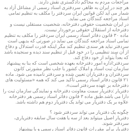
مراجعات مردم به محاکم دادگستری نقش دارند.
هر چند در ایران به ظاهر، سردفتری اسناد رسمی از مشاغل آزاد به
شمار می آید لکن قوانین ایران سردفتر را مکلف به تنظیم تمامی
اسناد مراجعه کنندگان می نماید.
در ایران شخصیت حقوقی دفترخانه، شخصیت مستقلی نیست و
دفترخانه از استقلال حقوقی برخوردار نیست.
ماده ۳۰ قانون دفاتر اسناد رسمی ایران سردفتر را مکلف به تنظیم
تمامی اسناد مراجعه کنندگان می نماید در صورتی که بدیهی است
سردفتر نباید هر سندی تنظیم کند مگر اینکه قدرت استدلال و دفاع
از آن سند تنظیمی را در خود قبل از تنظیم سند دیده و سنجیده باشد
که بعداً بتواند از خود دفاع کند.
سردفتر:اداره امور دفترخانه بعهده شخصی است که بنا به پیشنهاد
سازمان ثبت اسناد و املاک کشور با جلب نظر مشورتی کانون
سردفتران و دفتریاران تعیین شده و سردفتر نامیده می شود. ماده
۲۱ قانون دفاتر اسناد رسمی تأکید می کند که همه «مسئولیت های
دفترخانه بر عهده سردفتر است».
دفتریار :دفتریار سمت معاونت دفترخانه و نمایندگی سازمان ثبت را
دارا می باشد.طبق ماده ۳ قانون دفاتر اسناد رسمی هر دفترخانه
علاوه بر یک دفتریار می تواند یک دفتریار دوم هم داشته باشد.
چگونه یک دفتریار می تواند سردفتر شود ؟
دفتریار اصیل میتواند بعد از سه یا هفت سال سابقه دفتریاری،
سردفتر شوند.
دفتریار برابر مقررات قانون دفاتر اسناد رسمی و با پیشنهاد