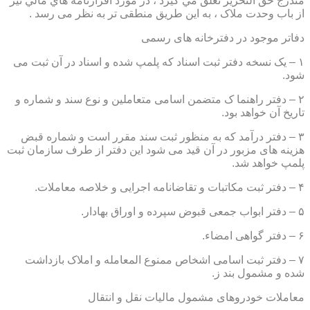
مندرج حق التحرير تعلق مي گيرد ، در مورد اقرارنامه هاي مالي نيز
از باب وحدت ملاک ، به این طریق منطقی تر به نظر می رسد .
دفاتر موجود در دفترخانه های رسمی
۱ – یک نسخه دفتر ثبت اسناد که پلمپ شده و اسناد در آن ثبت می
شود.
۲ – دفتر راهنما ک متضمن اسامی متعاملین و نوع سند و شماره و
تاریخ آن خواهد بود.
۳ – دفتر درآمد که به منظور ثبت سند مقرر است و شماره قبض
هزینه های مزبور در آن قید می شود این دفتر از طرف سازمان ثبت
پلمپ خواهد شد.
۴ – دفتر ثبت مکاتبات و تقاضانامه اجرایی و خلاصه معاملات.
۵ – دفتر ابواب جمعی قبوض سپرده و اوراق بهادار.
۶ – دفتر گواهی امضاء.
۷ – دفتر ثبت اسامی اشخاص ممنوع المعامله و املاک بازداشت
شده و مشمول بند ز.
معاملات خودروهای مشمول مالیات نقل و انتقال