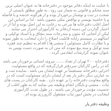
با عنایت به اینکه دفاتر موجود در دفترخانه ها به عنوان اصلی ترین
سند محکم و قانونی به شمار می رود ، به طور مطلق بایستی از
صحت در ثبت و نوشتار برخوردار بوده و از هرگونه خدشه و یا فاصله
و یا حاشیه نویسی و نواقص مثلی مصون باشد . لذا بر اساس این
اصل اغلب دفترخانه ها مرعی به رعایت به این اصل بوده و لذا از در
اختیار گذاردن این دسته ازدفاتر به کارآموزان احتراز می نمایند .
لیکن از آنجایی که متون و مندرجات سند بنچاق و یا اسناد توکیلی و
امثالهم در سیستم رایانه قابلیت اصلاح را دارد اینجانب به طور نمونه
و با نظارت کامل مسئولین ( منشی ها ) اقدام به تنظیم چند فقره
سند توکیل و سند بیع نموده که متن آن به صورت دست نویس به
عنوان نمونه گزارشات ایفادمی گردد .
دفترخانه ۲۰۰ تهران از تعداد ........ نیروی انسانی برخوردار می باشد
که در رأس کارکنان سردفتر قرارگرفته که در واقع مسئولیت
اجرایی دفترخانه مستقیماً بر عهده ایشان می باشد . نماینده ثبت و
به عبارتی دیگر دفتر یار بعد از ایشان دارای مسئولیت است که در
واقع معاونت دفترخانه را بر عهده دارد . بقیه کارکنان در پست های
ثبات ، منشی و بایگان انجام وظیفه می نمایند که به طور اغلب از
جنسیت مؤنث برخوردار می باشند . در طول مدت کارآموزی
اینجانب در بخش امور ثبات مشغول کارورزی بوده ام .
وظیفه دفتر یار