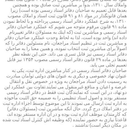
واملاك سال ۱۳۱۰، بدواً بر مباشرین ثبت صادق بوده و همچنین
بعدها قابل تعمیم به صاحبان دفاتر اسناد رسمی بوده است) زیرا
همان قانونگذار در مواد ۸۱ و ۹۱ قانون ثبت اسناد و املاك مصوب
۱۳۱۰، به شرح عملكرد دفاتر اسناد رسمی پرداخته و با لحاظ نمودن
ماده ۹۱ قانون مرقوم متوجه می شویم كه عملكرد صاحبان دفاتر
اسناد رسمی و مباشرین ثبت (كه اینك به مسئولان دفاتر تغییرنام
داده اند) واحد بوده است، لذا به لحاظ وحدت عملكرد صاحبان دفاتر
و مباشرین ثبت در تنظیم اسناد مراجعان، نام مسئولین دفاتر را كه
اصولاً برای مباشرین ثبت انتخاب نموده، و همین معنا را به صاحبان
دفاتر اسناد رسمی نیز قابل تسری می داند. حتی این نقطه نظر
بعدها در ماده ۲۹ قانون دفاتر اسناد رسمی مصوب ۱۳۵۴ نیز قابل
تعمیم تجلی می یابد.
صاحبان دفاتر اسناد رسمی در كنار مباشرین اداره ثبت، یكی به
عنوان نهاد خصوصی و دیگری به عنوان های دولتی توأمان مبادرت
به رسمیت دادن اسناد مراجعان به ویژه در خصوص نقل و انتقال
عرصه و اعیان و منافع غیرمنقول می نمایند.تفاوت بین عملكرد این
دو نهاد، در این است كه نمایندگان ثبت فقط در دفاتر اسناد رسمی
مستقر بودند و اصول اسناد تنظیمی را به ضمیمه حق الثبت مأخوذه
به اداره ثبت ارسال می نمودند تا این موضوع توسط اجزاء اداره ثبت
در دفتر املاك درج گردد. حال آنكه مباشرین ثبت (مسئولان دفاتر)
كه كارمندان موظف اداره ثبت بوده و در آن اداره مستقر بوده اند،
قاعدتاً نیازی به حضور نماینده (كه وظیفه اش كنترل اسناد ثبت شده
در مكان دیگر است) نداشتند .