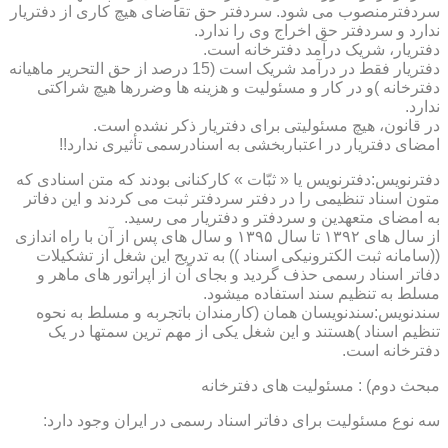
سردفترمنصوب می شود. سردفتر حق تقاضای هیچ کاری از دفتریار
ندارد و سردفتر حق اخراج وی را ندارد.
دفتریار، شریک درآمد دفترخانه است.
دفتریار فقط در درآمد شریک است (15 درصد از حق التحریر ماهیانه
دفترخانه )و در کار و مسئولیت و هزینه ها وضررها هیچ شراکتی
ندارد.
در قانون، هیچ مسئولیتی برای دفتریار ذکر نشده است.
امضای دفتریار در اعتباربخشی به اسنادرسمی تأثیری ندارد!!
دفترنویس:دفترنویس یا « ثبّات » کارکنانی بودند که متن اسنادی که
متون اسناد تنظیمی را در دفتر سردفتر ثبت می کردند و این دفاتر
به امضای متعهدین و سردفتر و دفتریار می رسید.
از سال های ۱۳۹۲ تا سال ۱۳۹۵ و سال های پس از آن با راه اندازی
((سامانه ثبت الکترونیکی اسناد )) به تدریج این شغل از تشکیلات
دفاتر اسناد رسمی حذف گردید و بجای آن از اپراتور های ماهر و
مسلط به تنظیم سند استفاده میشود.
سندنویس:سندنویسان همان (کارمندان باتجربه و مسلط به نحوه
تنظیم اسناد )هستند و این شغل یکی از مهم ترین سمتها در یک
دفترخانه است.
مبحث دوم) : مسئولیت های دفترخانه
سه نوع مسئولیت برای دفاتر اسناد رسمی در ایران وجود دارد: