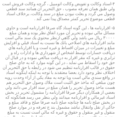
۴-اسناد وكالت و تفويض وكالت اتومبيل ، گرچه وكالت فروش است
ولي طبق همان تعرفه مصوب ، حق التحرير آن همانند سند قطعي
وصول مي گردد و بعلت نبودن مبلغ در سند وكالت، برخلاف اسناد
قطعی موضوع تحریر کمتر مصداق پیدا نمی کند .
۵- اقرارنامه ها ، اين گونه اسناد گاه صرفا اقرارنامه است و حاوي
مسائل مالي نبوده و تحرير آن مورد اتفاق نظر بوده و همان مبلغ
۳۰۰۰۰ ريال مي باشد ولي گاهي ازنظر محتوي يك سند مالي است
مانند اقرارنامه هاي اصلاحي بانك ها نسبت به اسناد قبلي و افزايش
مبلغ و تغييرات در ميزان اقساط و غيره است و يا اقرارنامه هاي
دريافت خسارات توسط اشخاص از شهرداري ها و ادارات راه و
ترابري و غيره كه مقر اقرار به دريافت مبالغي نموده و در قبال آن
حق خود را اسقاط مي نمايد ، در اين گونه موارد كه به جاي صلح
حقوق در قالب اقرارنامه تنظيم مي شود در رابطه با حق التحرير آن
اختلاف نظر وجود دارد بعضا معتقدند با توجه به اينكه اينگونه اسناد
در واقع سندي مالي است وبا توجه به مفاد يكي از آراء وحدت رويه
چون مبلغي كه ماخذ حق الثبت است ملاك وصول حق التحرير هم
هست ماخذ وصول تحرير را همان مبلغ در سند اقرار مي دانند ولي
بعضي از همكاران ديگر صرفا اقرارنامه را مشمول تحرير در بخش
اسناد غيرمالي و اقرارنامه ميدانند ولي بنظر مي رسد همانگونه كه
در بخش صلح نامه ها چنانچه صلح نامه صرفا صلح و فاقد مبلغ و
حاكي از نقل وانتقال نباشد مشمول بند ج تعرفه و در موارد صلح
منقول و غير منقول و حقوق و غيره كه مالي است نسبت به مبلغ