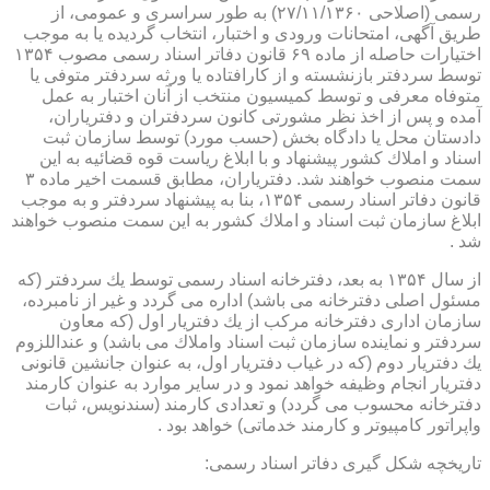
رسمی (اصلاحی ۲۷/۱۱/۱۳۶۰) به طور سراسری و عمومی، از
طریق آگهی، امتحانات ورودی و اختبار، انتخاب گردیده یا به موجب
اختیارات حاصله از ماده ۶۹ قانون دفاتر اسناد رسمی مصوب ۱۳۵۴
توسط سردفتر بازنشسته و از كارافتاده یا ورثه سردفتر متوفی یا
متوفاه معرفی و توسط كمیسیون منتخب از آنان اختبار به عمل
آمده و پس از اخذ نظر مشورتی كانون سردفتران و دفتریاران،
دادستان محل یا دادگاه بخش (حسب مورد) توسط سازمان ثبت
اسناد و املاك كشور پیشنهاد و با ابلاغ ریاست قوه قضائیه به این
سمت منصوب خواهند شد. دفتریاران، مطابق قسمت اخیر ماده ۳
قانون دفاتر اسناد رسمی ۱۳۵۴، بنا به پیشنهاد سردفتر و به موجب
ابلاغ سازمان ثبت اسناد و املاك كشور به این سمت منصوب خواهند
شد .
از سال ۱۳۵۴ به بعد، دفترخانه اسناد رسمی توسط یك سردفتر (كه
مسئول اصلی دفترخانه می باشد) اداره می گردد و غیر از نامبرده،
سازمان اداری دفترخانه مركب از یك دفتریار اول (كه معاون
سردفتر و نماینده سازمان ثبت اسناد واملاك می باشد) و عنداللزوم
یك دفتریار دوم (كه در غیاب دفتریار اول، به عنوان جانشین قانونی
دفتریار انجام وظیفه خواهد نمود و در سایر موارد به عنوان كارمند
دفترخانه محسوب می گردد) و تعدادی كارمند (سندنویس، ثبات
واپراتور كامپیوتر و كارمند خدماتی) خواهد بود .
تاریخچه شكل گیری دفاتر اسناد رسمی: