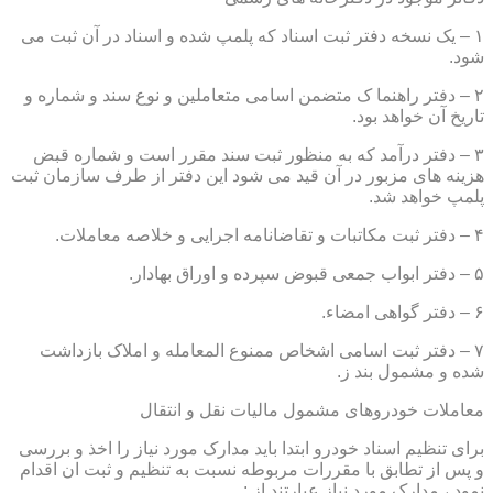
۱ – یک نسخه دفتر ثبت اسناد که پلمپ شده و اسناد در آن ثبت می
شود.
۲ – دفتر راهنما ک متضمن اسامی متعاملین و نوع سند و شماره و
تاریخ آن خواهد بود.
۳ – دفتر درآمد که به منظور ثبت سند مقرر است و شماره قبض
هزینه های مزبور در آن قید می شود این دفتر از طرف سازمان ثبت
پلمپ خواهد شد.
۴ – دفتر ثبت مکاتبات و تقاضانامه اجرایی و خلاصه معاملات.
۵ – دفتر ابواب جمعی قبوض سپرده و اوراق بهادار.
۶ – دفتر گواهی امضاء.
۷ – دفتر ثبت اسامی اشخاص ممنوع المعامله و املاک بازداشت
شده و مشمول بند ز.
معاملات خودروهای مشمول مالیات نقل و انتقال
برای تنظیم اسناد خودرو ابتدا باید مدارک مورد نیاز را اخذ و بررسی
و پس از تطابق با مقررات مربوطه نسبت به تنظیم و ثبت ان اقدام
نمود ، مدارک مورد نیاز عبارتند از :