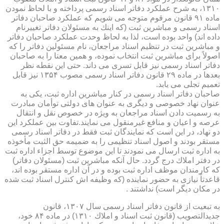
۱۳۱۰، به شرح عملكرد دفاتر اسناد رسمی پرداخته و با لحاظ نمودن
ماده ۹۱ قانون مرقوم متوجه می شویم كه عملكرد صاحبان دفاتر
اسناد رسمی و مباشرین ثبت (كه اینك به مسئولان دفاتر تغییرنام
داده اند) واحد بوده است، لذا به لحاظ وحدت عملكرد صاحبان دفاتر
و مباشرین ثبت در تنظیم اسناد مراجعان، نام مسئولین دفاتر را كه
اصولاً برای مباشرین ثبت انتخاب نموده، و همین معنا را به صاحبان
دفاتر اسناد رسمی نیز قابل تسری می داند. حتی این نقطه نظر
بعدها در ماده ۲۹ قانون دفاتر اسناد رسمی مصوب ۱۳۵۴ نیز قابل
تعمیم تجلی می یابد.
صاحبان دفاتر اسناد رسمی در كنار مباشرین اداره ثبت، یكی به
عنوان نهاد خصوصی و دیگری به عنوان های دولتی توأمان مبادرت
به رسمیت دادن اسناد مراجعان به ویژه در خصوص نقل و انتقال
عرصه و اعیان و منافع غیرمنقول می نمایند.تفاوت بین عملكرد این
دو نهاد، در این است كه نمایندگان ثبت فقط در دفاتر اسناد رسمی
مستقر بودند و اصول اسناد تنظیمی را به ضمیمه حق الثبت مأخوذه
به اداره ثبت ارسال می نمودند تا این موضوع توسط اجزاء اداره ثبت
در دفتر املاك درج گردد. حال آنكه مباشرین ثبت (مسئولان دفاتر)
كه كارمندان موظف اداره ثبت بوده و در آن اداره مستقر بوده اند،
قاعدتاً نیازی به حضور نماینده (كه وظیفه اش كنترل اسناد ثبت شده
در مكان دیگر است) نداشتند .
به تبعیت از قانون دفاتر اسناد رسمی سال ۱۳۰۷، قانون
جدیدالتصویب (قانون ثبت اسناد و املاك ۱۳۱۰) در ماده ۸۴ خود،