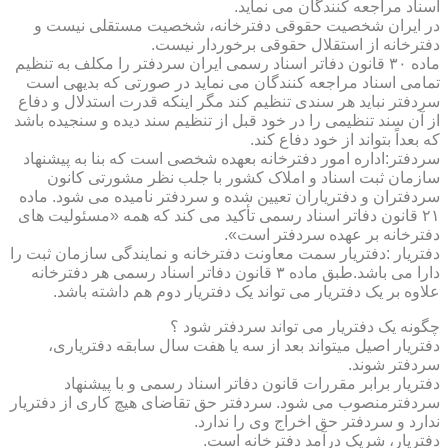
اسناد مراجعه کنندگان می نماید.
در ایران شخصیت حقوقی دفترخانه، شخصیت مستقلی نیست و
دفترخانه از استقلال حقوقی برخوردار نیست.
ماده ۳۰ قانون دفاتر اسناد رسمی ایران سردفتر را مکلف به تنظیم
تمامی اسناد مراجعه کنندگان می نماید در صورتی که بدیهی است
سردفتر نباید هر سندی تنظیم کند مگر اینکه قدرت استدلال و دفاع
از آن سند تنظیمی را در خود قبل از تنظیم سند دیده و سنجیده باشد
که بعداً بتواند از خود دفاع کند.
سردفتر:اداره امور دفترخانه بعهده شخصی است که بنا به پیشنهاد
سازمان ثبت اسناد و املاک کشور با جلب نظر مشورتی کانون
سردفتران و دفتریاران تعیین شده و سردفتر نامیده می شود. ماده
۲۱ قانون دفاتر اسناد رسمی تأکید می کند که همه «مسئولیت های
دفترخانه بر عهده سردفتر است».
دفتریار :دفتریار سمت معاونت دفترخانه و نمایندگی سازمان ثبت را
دارا می باشد.طبق ماده ۳ قانون دفاتر اسناد رسمی هر دفترخانه
علاوه بر یک دفتریار می تواند یک دفتریار دوم هم داشته باشد.
چگونه یک دفتریار می تواند سردفتر شود ؟
دفتریار اصیل میتواند بعد از سه یا هفت سال سابقه دفتریاری،
سردفتر شوند.
دفتریار برابر مقررات قانون دفاتر اسناد رسمی و با پیشنهاد
سردفترمنصوب می شود. سردفتر حق تقاضای هیچ کاری از دفتریار
ندارد و سردفتر حق اخراج وی را ندارد.
دفتریار، شریک درآمد دفترخانه است.