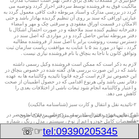
جلوگیری از مشکلات بعدی برای دفتر، بهتر است انتساب مدارک
مالکیت فوق به فروشنده توسط سردفتر احراز گردد وتوصیه می
گردد در بررسی مدارک و اسناد مربوطه دقت کافی معمول گردد به
عبارتی اوراقی که سند بر روی آن تنظیم گردیده بهادار باشد و حتی
الامکان در قسمت اوراق مفقودی و سرقتی چک و مهر و امضاء
دفترخانه تنظیم کننده سند ملاحظه و در صورت احتمال اشکال با
دفتر مربوطه تماس حاصل گردد و در مواردی که اصل سند در
دسترس نیست رونوشت برابر با اصل سند از فروشنده مطالبه
گردد ، تنها در مورد بند ۵ با عنایت به موافقت ریاست سازمان ثبت
وتوافق کانون با ناجا به بنچاق با نام فروشنده نیازی نیست .
لازم به ذکر است که ممکن است فروشنده وکیل رسمی داشته
باشد که در این صورت بررسی های گفته شده در خصوص بنچاق در
این خصوص نیز لازم است گرچه قانونا تائیدیه وکالتنامه ها به عهده
دفاتر نمی باشد ولی هرنوع اقدامی که در حصول اطمینان از صحت
و اعتبار وکالتنامه انجام شود تبعات ناشی از اختلافات بعدی را
کاهش می دهد.
۲-تائیدیه نقل و انتقال و کارت سبز (شناسنامه مالکیت)
تلفن تماس فوری
دفتر اسناد رسمی در حقانی , دفترخانه,محضر در
برگ تائیدیه نقل و انتقال صادره از مراکز تعویض پلاک حاوی
حقانی
مشخصات کامل خودرو اعم از نوع ، سیستم ، مدل ، رنگ ، شماره
موتور و شاسی ، تیپ و بخصوس شماره شناسه خودرو ( VIN ) در
☞☏
tel:09390205345
صدر صفحه و مشخصات فروشنده و خریدار اعم از مشخصات
سجلی و شماره ملی و کدپستی و آدرس و شماره انتظامی