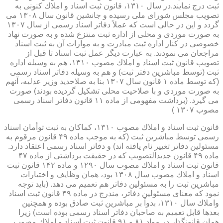
ثبت درج نمایند.در سال ۱۳۱۰، قانون ثبت اسناد و املاك كنونی به
تصویب مجلس شورای ملی رسیده و جانشین قانون سال ۱۳۰۸ می
گردد و این در حالی است كه عملاً دفاتر اسناد رسمی از سال ۱۳۰۷
به صورت موردی و محلی از اداره ثبت منتزع شده و به صورت نهاد
خصوصی در كنار اداره ثبت مبادرت و به موازات آن به ثبت اسناد
مراجعان می نمودند. به عبارت دیگر عمل ثبت اسناد تا قبل از
تصویب قانون ثبت اسناد و املاك مصوب ۱۳۱۰، هم به وسیله اداره
ثبت (توسط مباشرین دفتر ثبت) و هم به وسیله دفاتر اسناد رسمی
(كه توسط ماده ۱ قانون سال ۱۳۰۷ بنا به صلاحدید وزیر عدلیه، آنهم
به صورت موردی و با صلاحیت محلی تشكیل گردیده بودند) صورت
می گیرد. (برداشت مفهومی از ماده ۱۱ قانون دفاتر اسناد رسمی
مصوب ۱۳۰۷ )
قانون ثبت اسناد و املاك مصوب ۱۳۱۰، كماكان به ثبت توأمان اسناد
رسمی توسط مباشرین ثبت (كه به موجب ماده ۴۹ قانون مرقوم به
مسئولین دفاتر تغییر نام یافته اند) و دفاتر اسناد رسمی اعتقاد دارد.
ماده ۴۹ قانون جدیدالتصویب كه در حقیقت برداشتی از ماده ۴۷
قانون ثبت اسناد و املاك مصوب سال ۱۲۹۰ و ماده ۱۴۲ قانون ثبت
اسناد و املاك مصوب سال ۱۳۰۸ بود، همان وظایف و اختیارات
مباشرین ثبت را به مسئولین دفاتر هم تعمیم می دهد. (باید توجه
نمود كه معنای مسئولین دفاتر، مندرج در ماده ۴۹ قانون ثبت اسناد
واملاك سال ۱۳۱۰، بدواً بر مباشرین ثبت صادق بوده و همچنین
بعدها قابل تعمیم به صاحبان دفاتر اسناد رسمی بوده است) زیرا
همان قانونگذار در مواد ۸۱ و ۹۱ قانون ثبت اسناد و املاك مصوب