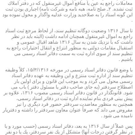
معاملات راجع به عین یا منافع اموال غیرمنقول كه در دفتر املاك
ثبت نشده. ۲ـ صلح نامه، هبه نامه و شركت نامه) اجباری بودن ثبت
این گونه اسناد را به صلاحدید وزارت عدلیه واگذار و محول نموده بود
.
تا سال ۱۳۱۶ وضعیت دوگانه تنظیم سند، از لحاظ مرجع ثبت اسناد
راجع به اموال غیرمنقول همچنان ادامه داشت (البته باید در نظر
داشت كه با نزدیك شدن به سال ۱۳۱۶ شاهد اقبال عمومی و
استقبال مقامات دولتی به منظور انتزاع و انتقال اختیارات راجع به
تنظیم سند از سوی اداره ثبت به سمت دفاتر اسناد رسمی می
باشیم .
با وضع قانون دفاتر اسناد رسمی در مورخه ۱۵/۳/۱۳۱۶، كلاً وظیفه
تنظیم سند از اداره ثبت منتزع و این وظیفه به عهده دفاتر اسناد
رسمی محول می گردد و به موجب این قانون و برای اولین بار
اصطلاح سردفتر (به جای صاحب دفتر یا مسئول دفتر ) باب می
شود. قانونگذار در قانون دفاتر اسناد رسمی مصوب ۱۳۱۶، علاوه بر
پیش بینی فردی بنام نماینده اداره ثبت در دفاتر اسناد رسمی،
همچنین به منظور معاضدت سردفتر حضور فرد دیگری را نیز
مفروض می داند كه صرفاً عنوان معاون سردفتر را داشته و دفتریار
نامیده می شود .
پس عملاً از سال ۱۳۱۶ به بعد، دفاتر اسناد رسمی (حسب مورد و با
در نظر گرفتن درجات آنها) متشكل از یك نفر سردفتر، یك یا دو نفر