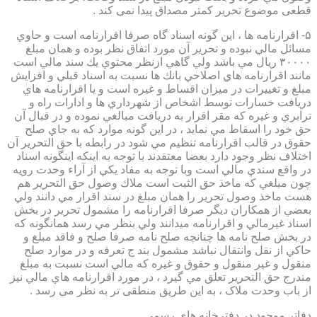
قطعی موضوع تحریر کمتر مصداق پیدا نمی کند .
۵- اقرارنامه ها ، اين گونه اسناد گاه صرفا اقرارنامه است و حاوي
مسائل مالي نبوده و تحرير آن مورد اتفاق نظر بوده و همان مبلغ
۳۰۰۰۰ ريال مي باشد ولي گاهي ازنظر محتوي يك سند مالي است
مانند اقرارنامه هاي اصلاحي بانك ها نسبت به اسناد قبلي و افزايش
مبلغ و تغييرات در ميزان اقساط و غيره است و يا اقرارنامه هاي
دريافت خسارات توسط اشخاص از شهرداري ها و ادارات راه و
ترابري و غيره كه مقر اقرار به دريافت مبالغي نموده و در قبال آن
حق خود را اسقاط مي نمايد ، در اين گونه موارد كه به جاي صلح
حقوق در قالب اقرارنامه تنظيم مي شود در رابطه با حق التحرير آن
اختلاف نظر وجود دارد بعضا معتقدند با توجه به اينكه اينگونه اسناد
در واقع سندي مالي است وبا توجه به مفاد يكي از آراء وحدت رويه
چون مبلغي كه ماخذ حق الثبت است ملاك وصول حق التحرير هم
هست ماخذ وصول تحرير را همان مبلغ در سند اقرار مي دانند ولي
بعضي از همكاران ديگر صرفا اقرارنامه را مشمول تحرير در بخش
اسناد غيرمالي و اقرارنامه ميدانند ولي بنظر مي رسد همانگونه كه
در بخش صلح نامه ها چنانچه صلح نامه صرفا صلح و فاقد مبلغ و
حاكي از نقل وانتقال نباشد مشمول بند ج تعرفه و در موارد صلح
منقول و غير منقول و حقوق و غيره كه مالي است نسبت به مبلغ
مندرج حق التحرير تعلق مي گيرد ، در مورد اقرارنامه هاي مالي نيز
از باب وحدت ملاک ، به این طریق منطقی تر به نظر می رسد .
دفاتر موجود در دفترخانه های رسمی