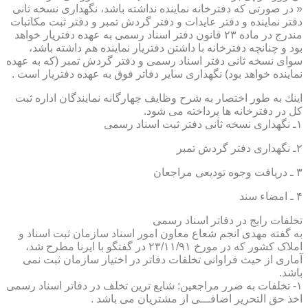
« در صورتی كه دفترخانه نماینده نداشته باشد، نگهداری نسخه ثانی
دفتر نماینده و دفتر عایدات و دفتر گردش تمبر و دفتر ثبت مكاتبات
مندرج در ماده ۲۳ قانون دفتر اسناد رسمی به عهده دفتریار خواهد
بود و چنانچه دفترخانه با داشتن دفتریار نماینده هم داشته باشد،
سوای نسخه ثانی دفتر اسناد رسمی و دفتر گردش تمبر (كه به عهده
نماینده خواهد بود) نگهداری سایر دفاتر فوق به عهده دفتریار است .
اینك به طور اختصار به شرح وظایف چهارگانه نمایندگان اداره ثبت
كل در دفترخانه ها پرداخته می شود.
۱ـ نگهداری نسخه ثانی دفتر ثبت اسناد رسمی
۲ـ نگهداری دفتر گردش تمبر
۳ ـ دریافت وجوه تودیعی مراجعان
۴ ـ امضاء سند
تخلفات رایج در دفاتر اسناد رسمی
به گفته مهدی انجم شعاع معاون امور اسناد سازمان ثبت اسناد و
املاک کشور که در مورخ ۲۳/۱۱/۹۱ در گفتگو با ایرنا مطرح شد،
آماری از حیث فراوانی تخلفات دفاتر در اختیار سازمان ثبت نمی
باشد.
۱- تخلفات به ضرر مراجعین: شایع ترین تخلف در دفاتر اسناد رسمی
اخذ حق التحریر اضافـــی از مشتریان می باشد .