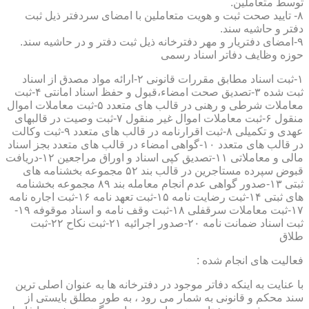
توسط متعاملین.
۸- تایید صحت ثبت و هویت متعاملین با امضای سردفتر ذیل ثبت
دفتر و حاشیه سند.
۹-امضای دفتریار و مهر دفترخانه ذیل ثبت دفتر و در حاشیه سند.
حوزه وظایف دفاتر اسناد رسمی
۱-ثبت اسناد مطابق مقررات قانونی ۲-ارائه مواد مصدق از اسناد
ثبت شده ۳-تصدیق صحت امضاء،قبول و حفظ اسناد امانتی ۴-ثبت
معاملات شرطی و رهنی در قالب های متعدد ۵-ثبت معاملات اموال
منقول ۶-ثبت معاملات اموال غیر منقول ۷-ثبت وصیت در قالبهای
عهدی و تکمیلی ۸-ثبت اقرارنامه در قالب های متعدد ۹-ثبت وکالت
در قالب های متعدد ۱۰-گواهی امضاء در قالب های متعدد بجز اسناد
مالی و معاملاتی ۱۱-تصدیق کپی اسناد و اوراق مراجعین ۱۲-دریافت
قبوض سپرده مستاجرین در قالب بند ۵۲ مجموعه بخشنامه های
ثبتی ۱۳-صدور گواهی عدم انجام معامله بند ۸۹ مجموعه بخشنامه
های ثبتی ۱۴-ثبت رضایت نامه ۱۵-ثبت تعهد نامه ۱۶-ثبت اجاره نامه
۱۷-ثبت معاملات سرقفلی ۱۸-ثبت وقف نامه و اسناد موقوفه ۱۹-
ثبت اسناد ضمانت نامه ۲۰-صدور اجرائیه ۲۱-ثبت نکاح ۲۲-ثبت
طلاق
فعالیت های انجام شده :
با عنایت به اینکه دفاتر موجود در دفترخانه ها به عنوان اصلی ترین
سند محکم و قانونی به شمار می رود ، به طور مطلق بایستی از