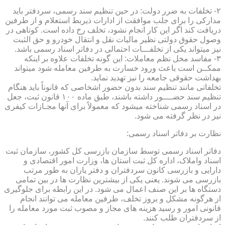
۲- تخلفات به ضرر دولت: در حین تنظیم سند رسمی، سردفتر باید
مدارکی را برای جلب موافقت از ادارات ذیربط استعلام و از طرفین
دریافت کند اگر این کار انجام نشود، تخلف رخ داده است. کوتاهی در
وصول حقوق دولتی نظیر مالیات نقل و انتقال خودرو و حق الثبت
نیز میتواند یکی از تخلفـــات احتمالی در دفاتر اسناد رسمی باشد.
۳- مفاسد مخل نظم معاملات: این گونه تخلفات علاوه بر اینکه
ممکــن است باعث ورود خسارت به طرفین معامله شود میتواند
بهداشت حقوقی جامعه را نیز تهدید نماید.
تخلفاتی مانند تنظیم سند بدون حضور اشخاصی که قانوناً باید هنگام
تنظیم سند حضــــور داشته باشند، طبق ماده ۱۰۰ قانون ثبت، جعل
در اسناد رسمی شناخته میشود که معمولاً برای آنها مجـازات کیفری
نیز در نظر گرفته می شود.
نظارت بر دفاتر اسناد رسمی:
دفاتر اسناد رسمی توسط سازمان بازرسی کل کشور، سازمان ثبت
اسناد واملاک، اداره کل ثبت استان ها، وزارت امور اقتصادی و
دارایی و بازرسی کانون سردفتران و دفتر یاران به طور مرتب
بازرسی می شوند. یعنی یکی از بیشترین نظارت ها در بین تمامی
دستگاه ها بر این صنف اعمال می شود. در این رابطه برای جلوگیری
از هرگونه مشکل و بروز تخلف، طرفین معامله می توانند انجام
قانونی امور و رسید هزینه های مجاز و مصوب ثبت مورد معامله را
از سردفتران طلب کنند.