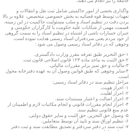
جامعه را نیز انجام می دهند،
واگذاری بخشی از امور حاکمیتی شامل ثبت نقل و انتقالات و
تعهدات توسط قوه قضائیه به بخش خصوصی متخصص، علاوه بر بالا
بردن دقت در تنظیم اسناد و سلب مسئولیت حاکمیت در این زمینه،
قسمت مهمی از شکایات علیه حکومت یا کارگزاران حکومتی و
جبران خسارات ناشی از اشتباه در تنظیم اسناد را به سمت گروهی
از خود مردم یعنی سردفتران اسناد رسمی هدایت نموده است.
وجوهی که در دفاتر اسناد رسمی وصول می شود :
۱-حق التحریر طبق تعرفه مقرر وزارت دادگستری.
۲-حق الثبت به ماخذ ماده ۱۲۳ قانون اصلاحی قانون ثبت.
۳-مالیات و حق تمبر برابر مقررات مالیاتی.
۴-سایر وجوهی که طبق قوانین وصول آن به عهده دفترخانه محول
است.
مراحل تنظیم سند در دفاتر اسناد رسمی:
۱- احراز هویت.
۲- احراز اهلیت.
۳- احراز اصالت و اعتبار مستندات سند.
۴- احراز انجام مقررات قانونی و انجام مکاتبات لازم و اطمینان از
عدم منع قانونی تنظیم سند.
۵- وصول حق التحریر، حق الثبت و سایر حقوق دولتی.
۶- تنظیم اوراق سند و تایید آن توسط متعاملین.
۷- ثبت سند در دفتر سردفتر و تصدیق مطابقت سند و ثبت دفتر