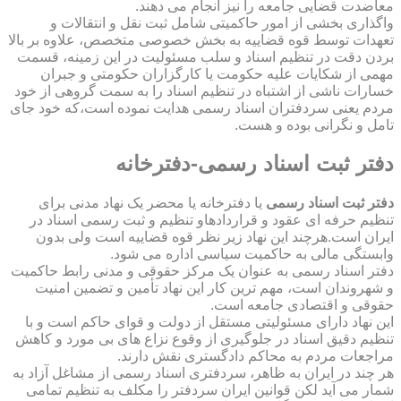
معاضدت قضایی جامعه را نیز انجام می دهند.
واگذاری بخشی از امور حاکمیتی شامل ثبت نقل و انتقالات و
تعهدات توسط قوه قضاییه به بخش خصوصی متخصص، علاوه بر بالا
بردن دقت در تنظیم اسناد و سلب مسئولیت در این زمینه، قسمت
مهمی از شکایات علیه حکومت یا کارگزاران حکومتی و جبران
خسارات ناشی از اشتباه در تنظیم اسناد را به سمت گروهی از خود
مردم یعنی سردفتران اسناد رسمی هدایت نموده است،که خود جای
تامل و نگرانی بوده و هست.
دفتر ثبت اسناد رسمی-دفترخانه
دفتر ثبت اسناد رسمی
یا دفترخانه یا محضر یک نهاد مدنی برای
تنظیم حرفه ای عقود و قراردادهاو تنظیم و ثبت رسمی اسناد در
ایران است.هرچند این نهاد زیر نظر قوه قضاییه است ولی بدون
وابستگی مالی به حاکمیت سیاسی اداره می شود.
دفتر اسناد رسمی به عنوان یک مرکز حقوقی و مدنی رابط حاکمیت
و شهروندان است، مهم ترین کار این نهاد تأمین و تضمین امنیت
حقوقی و اقتصادی جامعه است.
این نهاد دارای مسئولیتی مستقل از دولت و قوای حاکم است و با
تنظیم دقیق اسناد در جلوگیری از وقوع نزاع های بی مورد و کاهش
مراجعات مردم به محاکم دادگستری نقش دارند.
هر چند در ایران به ظاهر، سردفتری اسناد رسمی از مشاغل آزاد به
شمار می آید لکن قوانین ایران سردفتر را مکلف به تنظیم تمامی