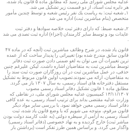
عدلیه مجلس شورای ملی رسید كه مطابق ماده ۵ قانون یاد شده،
هر دایره ثبت اسناد، از دو قسمت زیر تشكیل می شد.
۱ـ شعبه ثبت: به ریاست یك نفر رئیس شعبه و توسط چندین مأمور
متخصص (بنام مباشرین ثبت) اداره می شد
۲ـ شعبه ضبط: كه دارای دفتر ثبت خلاصه سوادها و دفتر ثبت
عایدات بود و توسط سایر كارمندان (اجزاء) اداره ثبت تصدی می شد
.
قانون یاد شده، در شرح وظائف مباشرین ثبت (آنچه كه در ماده ۴۷
قانون سابق مندرج شده بود) تغییراتی را پدیدار ساخت كه از عمده
ترین تغییرات آن می توان به لغو ضمنی دادن صورت ثبت دفاتر
توسط مباشرین ثبت به متقاضیان اشاره داشت. لیكن علیرغم چنین
حذفی، در عمل مباشرین ثبت در آن روزگاران صورت ثبت سند را
به متقاضیان، ارائه می نمودند.تصویب اولین قانون مربوط به تشكیل
مستقل دفترخانه های اسناد رسمی، به سال ۱۳۰۷ باز می گردد.
مطابق ماده ۱ قانون تشكیل دفاتر اسناد رسمی مصوب
۱۳/۱۱/۱۳۰۷ كمیسیون عدلیه مجلس شورای ملی، در نقاطی كه
وزارت عدلیه مقتضی بداند برای ترتیب اسناد رسمی، به عده كافی
دفاتر اسناد رسمی معین خواهد نمود. با بررسی سایر مواد دیگر
قانون مرقوم، متوجه می شویم كه با وضع قانون یاد شده، ثبت
اسناد رسمی به آرامی از سیطره دولتی (به علت كارمند دولت بودن
مباشر ثبت) خارج گردیده و به نهاد خصوصی (دفاتر اسناد رسمی)
واگذار می گردد. و براساس همین طرز تفكر است (برداشتن بار