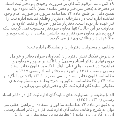
۱۹ آئین نامه مرقوم كماكان بر ضرورت وجودی دو دفتر ثبت اسناد
در دفترخانه (دفتر سردفتر و دفتر نماینده ثبت) تأكید نموده بود. به
همین دلیل، بر طبق ماده ۲۴ نظامنامه مزبور، در صورت عدم وجود
نماینده اداره ثبت در دفترخانه، دفتریار وظیفه نماینده اداره ثبت را
نیز عهده دار بوده است. دفتریار مذكور (صرفاً و فقط علاوه بر
معاونت در این حالت) تنها معاون سردفتر محسوب نمی گردید، بلكه
نامبرده هم معاون سردفتر و هم جانشین نماینده اداره ثبت بوده و
مآلاً عهده دار وظائف وی نیز می گردید.
وظایف و مسئولیت دفتریاران و نمایندگان اداره ثبت:
با پذیرش تفكیك نقش دفتریاران (معاونان سران دفاتر و عوامل
درون نهادی دفاتر اسناد رسمی) و با تأكید بر مفهوم «معاون و
نماینده» در قسمت های قبلی، اینك با تكیه بر قانون دفاتر اسناد
رسمی مصوب ۱۳۱۶ و آئین نامه دفاتر اسناد رسمی ۱۳۱۷ و
نظامنامه قانون دفاتر اسناد رسمی مصوب ۱۳۱۶ بالاخص با تأكید بر
ماده ۲۴ و ۲۵ نظامنامه مذكور به شرح وظائف و مسئولیت های
تفكیكی نمایندگان اداره ثبت كل و دفتریاران می پردازیم .
الف) وظیفه و مسئولیت های نمایندگان اداره ثبت كل در دفاتر اسناد
رسمی (۱۳۱۰ ـ ۱۳۵۴)
با تدقیق در ماده ۲۴ نظامنامه مذكور و استفاده از براهین عقلی می
توان به شرح وظایف نمایندگان اداره ثبت كل در دفاتر اسناد رسمی
آن روزگار پی برد. ماده ۲۴ نظامنامه یاد شده مقرر می دارد: