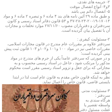
۲- جریمه های نقدی،
۳و۴- انواع انفصال موقت
۵- انفصال دائم می باشد
و طبق ماده ۲۹ آئین نامه های بند ۴ ماده ۶ و تبصره ۲ ماده ۶ و مواد
۱۴- ۱۷-۱۹-۲۰-۲۴-۲۸-۳۷ و ۵۳ قانون دفاتر اسناد رسمی و کانون
سردفتران و دفتریاران مصوب ۲۷/۱۱/۶۰ موارد تخلفات و مجازات
آن با تفصیل بیان گردیده است.
۲-مسئولیت کیفری :
سردفتر علاوه بر مقررات عام مندرج در قانون مجازات اسلامی،
مقررات خاصی نیز در مواد ۱۰۰ و۱۰۱ و۱۰۲و ۱۰۳ قانون ثبت پیش
بینی گردیده است؛
و در صورتی که سردفتر عامداً یکی از جرم های مندرج در مواد
مذکور را مرتکب شود ، جاعل در اسناد رسمی محسوب و به
مجازاتی که برای جعل و تزویر اسناد رسمی مقرر است محکوم
خواهد شد.
نظر به اینکه قانون خاص مقدم به قانون عام است لذا در ابتدا
بایستی قاضی، قانون خاص را اعمال نماید.
۳-مسئولیت مدنی
سردفتر :
هرگاه سندی به
واسطه تقصیر یا
غفلت مسئول دفتر