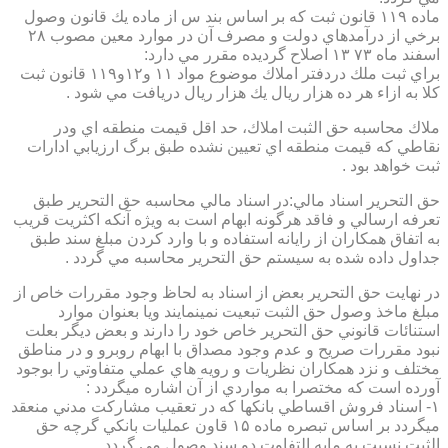
ماده ۱۱۹ قانون ثبت كه بر اساس بند س از ماده يك قانون وصول
برخي از درآمدهاي دولت و مصرف آن در موارد معين مصوب ۲۸
اسفند ماه ۷۳ ۱۳ اصلاح گرديده مقرر مي دارد:
براي ثبت ملك دردفتر املاك موضوع مواد ۱۱ و۱۲و۱۱۹ قانون ثبت
كلا به ازاء هر ده هزار ريال يك هزار ريال دريافت مي شود .
ملاك محاسبه حق الثبت املاك، حد اقل قيمت منطقه اي ودر
نقاطي كه قيمت منطقه اي تعيين نشده طبق برگ ارزيابي ادارات
ثبت خواهد بود .
حق التحرير اسناد مالي:در اسناد مالي محاسبه حق التحرير طبق
تعرفه ارسالي و فاقد هرگونه ابهام است به ويژه آنكه اكثريت قريب
به اتفاق همكاران از رايانه استفاده و با وارد كردن مبلغ سند طبق
جداول داده شده به سيستم حق التحرير محاسبه مي گردد .
در نهايت حق التحرير بعض از اسناد به لحاظ وجود مقررات خاص از
مبلغ ماخذ وصول حق الثبت تبعيت نمينمايند ويا بعنوان موارد
استنائات قانوني حق التحرير خاص خود را دارند و بعض ديگر بعلت
نبود مقررات صريح و عدم وجود مصداق با ابهام روبرو و در مناطق
مختلف و نزد همكاران نظريات و رويه هاي عملي متفاوتي را بوجود
آورده است كه مختصرا به مواردي از آن اشاره ميگردد :
۱- اسناد فروش اقساطي بانكها كه در تعقيب مشاركت مدني منعقد
ميگردد بر اساس تبصره ماده ۱۵ قاون عمليات بانكي گرچه حق
الثبت نسبت به مابه التفاوت دو سند وصول مي گردد .