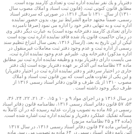
دفتریار و یك نفر نماینده اداره ثبت و تعدادی كارمند بوده است.
مطابق قانون كنونی ثبت، (قانون ثبت اسناد و املاك مصوب سال
۱۳۱۰) از سال ۱۳۱۰ تا سال ۱۳۱۶، در صورتی كه سردفتر اسناد
رسمی، ضمناً مجتهد جامع الشرایط نیز بود، بدون حضور نماینده
اداره ثبت و به تنهایی دفتر خود را اداره می نمود (صرفاً نامبرده
دارای تعدادی كارمند دفترخانه بوده است) به عبارت دیگر دفتر وی
در زمان حاكمیت قانون یاد شده فاقد نماینده اداره ثبت بوده است
لیكن از این تاریخ به بعد، (ازسال ۱۳۱۶، یعنی سال انتزاع تنظیم سند
رسمی از اداره ثبت و عدم وجود دفتر ثبت معاملات غیرمنقول در
اداره مذكور) دفترخانه وی، علیرغم عدم وجود نماینده اداره ثبت،
می بایست دارای دفتریار بوده و وظیفه نماینده اداره ثبت نیز مطابق
ماده ۲۴ نظامنامه آتی الذكر بر عهده دفتریار بوده است (یك دفتر
جاری در اختیار سردفتر و دفتر نماینده اداره ثبت در اختیار دفتریار)
و این یكی از تفاوت هایی است كه بین قانون ثبت اسناد و املاك
مصوب ۱۳۱۰ از یك طرف و قانون دفاتر اسناد رسمی ۱۳۱۶ از
طرف دیگر وجود داشته است .
در سال ۱۳۱۶ و در اجرای مواد ۹ و ۱۰ و ۱۵، ۲۰، ۲۱، ۲۲، ۲۴، ۳۶،
۵۳، ۵۷ قانون دفاتر اسناد رسمی ۱۳۱۶، نظامنامه قانون دفاتر اسناد
رسمی در ۸۵ ماده به تصویب وزارت عدلیه رسیده كه در آن كاملاً به
مسأله تفكیك عملكرد دفتریار و نماینده اداره ثبت اشاره شده است.
(ماده ۲۴ و ۲۵ نظامنامه مزبور)
براساس ماده ۴۷ قانون دفاتر اسناد رسمی ۱۳۱۶، در سال ۱۳۱۷
آئین نامه دفاتر اسناد رسمی در ۶۴ ماده به تصویب می رسد. ماده