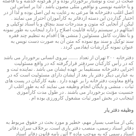
صحت در ثبت و نوشتار برخوردار بوده و از هرگونه خدشه و یا فاصله
و یا حاشیه نویسی و نواقص مثلی مصون باشد . لذا بر اساس این
اصل اغلب دفترخانه ها مرعی به رعایت به این اصل بوده و لذا از در
اختیار گذاردن این دسته ازدفاتر به کارآموزان احتراز می نمایند .
لیکن از آنجایی که متون و مندرجات سند بنچاق و یا اسناد توکیلی و
امثالهم در سیستم رایانه قابلیت اصلاح را دارد اینجانب به طور نمونه
و با نظارت کامل مسئولین ( منشی ها ) اقدام به تنظیم چند فقره
سند توکیل و سند بیع نموده که متن آن به صورت دست نویس به
عنوان نمونه گزارشات ایفادمی گردد .
دفترخانه ۲۰۰ تهران از تعداد ........ نیروی انسانی برخوردار می باشد
که در رأس کارکنان سردفتر قرارگرفته که در واقع مسئولیت
اجرایی دفترخانه مستقیماً بر عهده ایشان می باشد . نماینده ثبت و
به عبارتی دیگر دفتر یار بعد از ایشان دارای مسئولیت است که در
واقع معاونت دفترخانه را بر عهده دارد . بقیه کارکنان در پست های
ثبات ، منشی و بایگان انجام وظیفه می نمایند که به طور اغلب از
جنسیت مؤنث برخوردار می باشند . در طول مدت کارآموزی
اینجانب در بخش امور ثبات مشغول کارورزی بوده ام .
وظیفه دفتر یار
یكی از مناصب بسیار مهم، خطیر و مورد بحث در حقوق مربوط به
دفاتر اسناد رسمی، منصب دفتر یاری است. برخلاف سران دفاتر
اسناد رسمی كه به موجب ماده ۳ آئین نامه قانون دفاتر اسناد