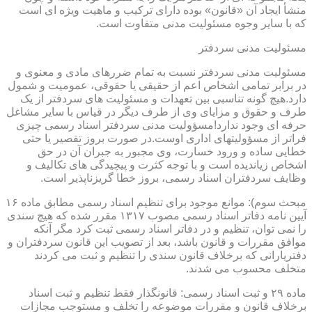
منشأ ایجاد آن «قانون» بوده دارای ترکیب و ماهیت ویژه ای است
که با سایر وجوه مسئولیت مدنی متفاوت است.
مسئولیت مدنی سردفتر
مسئولیت مدنی سردفتر نسبت به تمام ضررهای مادی و معنوی و
در برابر تمامی اشخاص اعم از حقیقی یا حقوقی، عمومیت و شمول
دارد.هیچ گونه تناسبی بین تعهدات و مسئولیت های سردفتر از یک
طرف و حقوق و مزایای وی از طرف دیگر در قیاس با سایر مشاغل
حرفه ای وجود ندارد!مسؤولیت مدنی سردفتر اسناد رسمی چیزی
فراتر از مسؤولیتهای اداری اوست.در صورت بروز تقصیر یا حتی
خطایی ساده و ورود خسارت، وی مجبور به جبران آن در حق
اشخاص زیاندیده است و با توجه کثرت و پیچیدگی های تکالیف و
وظایف سردفتران اسناد رسمی، بروز خطا گریزناپذیر است.
مبحث سوم): موانع موجود برای تنظیم اسناد رسمی مطابق ماده ۱۶
آیین نامه دفاتر اسناد رسمی مصوب ۱۳۱۷ مقرر شده که هیچ سندی
را نمی توان، تنظیم و در دفاتر اسناد رسمی ثبت کرد مگر آنکه
موافق مقررات و قانون باشد، بعد از تصویب این قانون سردفتران و
دفتریارانی که برخلاف قانون سندی را تنظیم و ثبت می کردند
متخلف محسوب می شدند.
ماده ۲۹ و ثبت اسناد رسمی: قانونگذار فقط تنظیم و ثبت اسناد
برخلاف قانون و مقررات موضوعه را تخلف و مستوجب مجازات