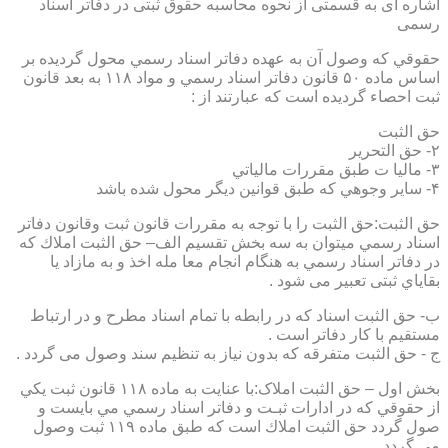
اشاره ای به قسمتی از نحوه محاسبه حقوق ثبتی در دفاتر اسناد
رسمی
حقوقي كه وصول آن به عهده دفاتر اسناد رسمي محول گرديده بر
اساس ماده ۵۰ قانون دفاتر اسناد رسمي و مواد ۱۱۸ به بعد قانون
ثبت احصاء گرديده است كه عبارتند از :
حق الثبت
۲- حق التحرير
۳- ماليا ت طبق مقررات مالياتي
۴- ساير وجوهي كه طبق قوانين ديگر محول شده باشد
حق الثبت:حق الثبت را با توجه به مقررات قانون ثبت وقانون دفاتر
اسناد رسمي ميتوان به سه بخش تقسيم الف– حق الثبت املاك كه
در دفاتر اسناد رسمي به هنگام انجام معا مله اخذ و به مازاد يا
بقاياي ثبتی تعبیر می شود .
ب- حق الثبت اسناد كه در رابطه با تمام اسناد مطرح و در ارتباط
مستقيم با كار دفاتر است .
ج - حق الثبت متفرقه كه بدون نياز به تنظیم سند وصول می گردد .
بخش اول – حق الثبت املاک:با عنايت به ماده ۱۱۸ قانون ثبت يكي
از حقوقي كه در ادارات ثبـت و دفاتر اسناد رسمي مي بايست و
صول گردد حق الثبت املاك است كه طبق ماده ۱۱۹ ثبت وصول
مي گردد.