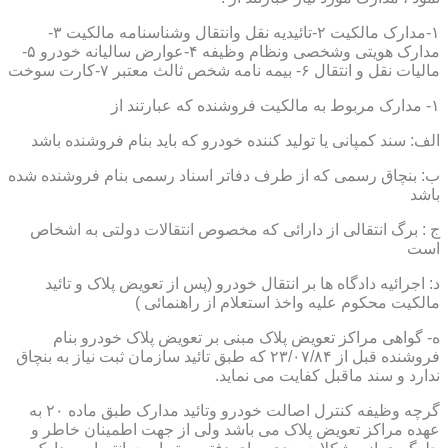
۱-مدارک مالکیت ۲-تائیدیه نقل وانتقال وشناسنامه مالکیت ۳-
مدارک هویتی وشخصی ونظام وظیفه ۴-عوارض سالیانه خودرو ۵-
مالیات نقل و انتقال ۶- بیمه نامه شخص ثالث معتبر ۷-کارت سوخت
۱- مدارک مربوط به مالکیت فروشنده که عبارتند از
الف: سند کمپانی یا تولید کننده خودرو که باید بنام فروشنده باشد
ب: بنچاق رسمی که از طرف دفاتر اسناد رسمی بنام فروشنده شده
باشد
ج : برگ انتقالی از دارائی که مخصوص انتقالات دولتی به اشخاص
است
د: اجرائیه دادگاه ها بر انتقال خودرو (پس از تعویض پلاک و تائید
مالکیت محکوم علیه واخذ استعلام از راهنمائی )
ه- گواهی مراکز تعویض پلاک مبنی بر تعویض پلاک خودرو بنام
فروشنده قبل از ۲۳/۰۷/۸۴ که طبق تائید سازمان ثبت نیاز به بنچاق
ندارد و سند ماقبل کفایت می نماید.
گرچه وظیفه کنترل اصالت خودرو وتائید مدارک طبق ماده ۲۰ به
عهده مراکز تعویض پلاک می باشد ولی از جهت اطمینان خاطر و