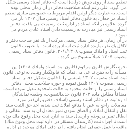
تنظیم سند از روی دوش دولت) است كه دفاتر اسناد رسمی شكل
می گیرد، علی رغم اینكه صلاحیت دفاتر در آن زمان محلی بوده
است. به عبارت دیگر اولین اقدام مربوط به خصوصی سازی تنظیم
اسناد مراجعان، به قانون دفاتر اسناد رسمی سال ۱۳۰۷ باز می
گردد. علاوه بر آنكه اسناد در اداره ثبت رسمیت می یافت، دفاتر
اسناد رسمی نیز مبادرت به رسمیت دادن اسناد عادی مردم می
نمودند.
در آن زمان، هر دفتر اسناد رسمی مركب از یك نفر صاحب دفتر و
لااقل یك نفر نماینده اداره ثبت اسناد بوده است. با تصویب قانون
ثبت اسناد و املاك مصوب ۲۰/۱/۱۳۰۸، قانون دفاتر اسناد رسمی
مصوب ۱۳۰۷ عملاً منسوخ می گردد .
نحوه نگارش قانون مرقوم (قانون ثبت اسناد واملاك ۱۳۰۸) این
مسأله را به ذهن تداعی می نماید كه قانونگذار وقت، به نوعی قانون
ثبت اسناد مصوب ۱۳۰۲ شمسی را با قانون تشكیل دفاتر اسناد
رسمی مصوب ۱۳۰۷ تلفیق نموده و حوزه صلاحیت محلی دفاتر
اسناد رسمی را از حالت محدود به حالت نامحدود تبدیل نموده است.
مضافاً مطابق ماده ۲۰۳ قانون جدیدالتصویب، وظیفه نمایندگان
اداره ثبت در دفاتر اسناد رسمی (اسلاف دفتریاران) در مورد
معاملات راجع به عین یا منافع املاك ثبت شده، اخذ حق الثبت سند
نقل و انتقال املاك و الصاق نمودن تمبر معادل آن به سند انتقالی و
ابطال تمبر مربوطه و ارسال سند به اداره ثبت محل وقوع ملك بوده
است تا اجزاء ثبت (كارمندان مستقر در اداره ثبت محل وقوع ملك)
واقعه یا عمل حقوقی انجام یافته را در دفتر املاك موجود در اداره