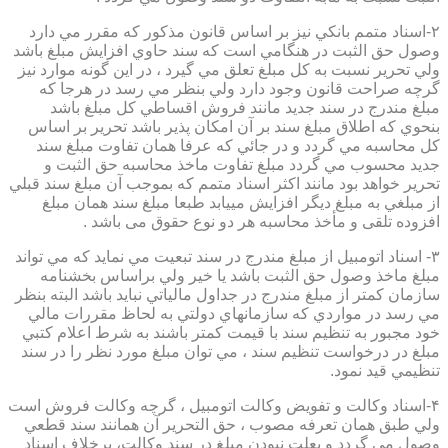
۲-اسناد متمم بانكي نيز بر اساس قانون مذكور كه مقرر مي دارد
وصول حق الثبت در هنگامي است كه سند حاوي افزايش مبلغ باشد
ولي تحرير نسبت به كل مبلغ تعلق مي گيرد ، در اين گونه موارد نيز
گرچه صراحت قانون وجود دارد ولي بنظر مي رسد در هرجا كه
مبلغ مندرج در سند جديد مانند فروش اقساطي كل مبلغ باشد
بنحوي كه اطلاق مبلغ سند بر آن امكان پذير باشد تحرير بر اساس
كل محاسبه مي گردد و در جائي كه عرفا همان تفاوت مبلغ سند
جديد محسوب مي گردد مبلغ تفاوت ماخذ محاسبه حق الثبت و
تحرير خواهد بود مانند اكثر اسناد متمم كه بموجب آن مبلغ سند قبلي
از مبلغي به مبلغ ديگر افزايش مييابد طبعا مبلغ سند همان مبلغ
افزوده تلقی و مأخذ محاسبه هر دو نوع حقوق می باشد .
۳- اسناد اتومبيل از مبلغ مندرج در سند تبعيت مي نمايد كه مي تواند
مبلغ ماخذ وصول حق الثبت باشد يا خير ولي براساس بخشنامه
سازمان كمتر از مبلغ مندرج در جداول مالياتي نبايد باشد البته بنظر
مي رسد در مواردي كه سازمانهاي دولتي به لحاظ مقررات مالي
خود مجبور به تنظيم سند با قيمت كمتر باشند به شرط اعلام كتبي
مبلغ در درخواست تنظيم سند ، مي توان مبلغ مورد نظر را در سند
تنظيمي قيد نمود.
۴-اسناد وكالت و تفويض وكالت اتومبيل ، گرچه وكالت فروش است
ولي طبق همان تعرفه مصوب ، حق التحرير آن همانند سند قطعي
وصول مي گردد و بعلت نبودن مبلغ در سند وكالت، برخلاف اسناد