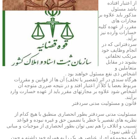
از اعتبار افتاده
باشد مسئول
مذکور باید علاوه بر
مجازات های
مقرر، از عهده کلیه
خسارات وارده نیز
برآید.
سردفترانی که در
انجام وظایف خود
مرتکب تخلفاتی
بشوند در مقابل
متعاملین و
اشخاص ذی نفع مسئول خواهند بود .
هرگاه سندی در اثر (تقصیر یا تخلف) آن ها از قوانین و مقررات
مربوط بعضاً یا کلاً از اعتبار افتد و در نتیجه ضرری متوجه آن
اشخاص شود علاوه بر مجازتهای مقرر باید از عهده خسارت وارد
برآیند.
قانون و مسئولیت مدنی سردفتر
مسئولیت مدنی سردفتر بطور انحصاری منطبق با هیچ کدام از
نظریه های تقصیر یا خطر یا تضمین حق و غیره نبوده و قواعد
تسبیب و اتلاف را هم نمی توان بطور انحصاری از موجبات و مبانی
آن تلقی نمود؛
بلکه مجموعه ای از عناصر هر یک را به همراه خود داشته و چون