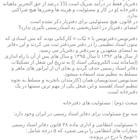
دفتریار فقط در درآمد شریک است (15 درصد از حق التحریر ماهیانه
دفترخانه )و در کار و مسئولیت و هزینه ها وضررها هیچ شراکتی
ندارد.
در قانون، هیچ مسئولیتی برای دفتریار ذکر نشده است.
امضای دفتریار در اعتباربخشی به اسنادرسمی تأثیری ندارد!!
دفترنویس:دفترنویس یا « ثبّات » کارکنانی بودند که متن اسنادی که
متون اسناد تنظیمی را در دفتر سردفتر ثبت می کردند و این دفاتر
به امضای متعهدین و سردفتر و دفتریار می رسید.
از سال های ۱۳۹۲ تا سال ۱۳۹۵ و سال های پس از آن با راه اندازی
((سامانه ثبت الکترونیکی اسناد )) به تدریج این شغل از تشکیلات
دفاتر اسناد رسمی حذف گردید و بجای آن از اپراتور های ماهر و
مسلط به تنظیم سند استفاده میشود.
سندنویس:سندنویسان همان (کارمندان باتجربه و مسلط به نحوه
تنظیم اسناد )هستند و این شغل یکی از مهم ترین سمتها در یک
دفترخانه است.
مبحث دوم) : مسئولیت های دفترخانه
سه نوع مسئولیت برای دفاتر اسناد رسمی در ایران وجود دارد:
۱-مسئولیت انتظامی و اداری ماده ۳۸ قانون دفاتر اسناد رسمی
مجازات های انتظامی را برمی شمرد که ۵ درجه شامل :
۱-توبیخ با درج در پرونده،