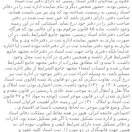
علاوه بر صاحبان دفاتر اسناد رسمی كه دارای دفتر ثبت اسناد
رسمی بودند، حضور شخص دیگری بنام نماینده اداره ثبت را در دفاتر
اسناد رسمی به رسمیت شناخته بود كه وی نیز می بایست همانند
صاحب دفتر، دارای دفتری باشد كه عین سند ثبت شده در دفتر
صاحب دفتر را در دفتر خود درج نماید. استثنایی كه در این زمینه
وجود داشت، ماده ۸۵ قانون مرقوم بود و آن حالتی بود كه هرگاه
صاحب دفترخانه اسناد رسمی، مجتهد جامع الشرایط باشد، در آن
صورت نیازی به حضور نماینده اداره ثبت در دفترخانه وی و مآلا
نیازی به وجود دفتر نماینده ثبت در آن دفترخانه نبوده است (با اجازه
عدلیه) بلكه دفتری واحد جهت ثبت اسناد در دفترخانه مجتهد جامع
الشرایط قرار داشته و همچنین دفتری در اداره ثبت محل وجود
داشت، تا سندی كه مطابق مقررات از دفتر مجتهد جامع الشرایط
صادر شده و انتساب امضاء مجتهد جامع الشرایط از نظر اداره ثبت
مسلم باشد، به وسیله اجزاء ثبت در دفتر موجود در اداره ثبت نیز
درج گردد. تفاوت دیگری كه بین دو قانون یاد شده (قانون ثبت اسناد
رسمی ۱۳۰۸ و ۱۳۱۰) وجود داشت، بحث اختیاری بودن ثبت املاك و
مالاً نقل و انتقال آن به موجب سند عادی یا رسمی در قانون مقدم و
اجباری شدن آن در قانون موخر است. (توجه به مواد ۴۶ و ۴۷ قانون
ثبت اسناد و املاك ۱۳۱۰ در این زمینه حائز اهمیت فراوان است)تا
سال وضع قانون موخر، به لحاظ وضعیت نامساعد اقتصادی ـ
اجتماعی جامعه ایران، هنوز در همه نقاط این مملكت دفاتر اسناد
رسمی و اداره ثبت تشكیل نشده یا اگر هم تشكیل شده بود، ادارات
و دفاتر تشكیل شده دارای شرایط كیفی و مطلوب نبوده اند. به
همین جهت قانونگذار در دو مورد (۱ـ ثبت اسناد كلیه عقود و