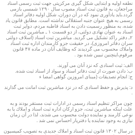
نطفه اولیه و ابتدایی شكل گیری مركزیتی جهت ثبت رسمی اسناد
مراجعان، به قانون ثبت اسناد مصوب سال ۱۲۹۰ شمسی بازمی
گردد.باید یادآوری نمود كه در آن دوران، شكل اولیه دفاتر اسناد
رسمی به هیچ عنوان جنبه استقلالی نداشته است. مطابق قانون یاد
شده، به منظور رسمیت دادن به اسناد قاطبه مردم، دوایر ثبت
اسناد به عنوان نهادی دولتی، از دو قسمت ۱ ـ مباشرین ثبت اسناد
۲ـ دفتر راكد تشكیل می گردید. مباشرین ثبت اسناد (اسلاف دولتی
سران دفاتر امروزی)، در حقیقت جزو كارمندان اداره ثبت اسناد
واملاك محسوب می گردیدند كه وظایف آنان در ماده ۴۷ قانون
مرقوم،اینچنین تبیین شده بود .
الف: ثبت اسنادی كه نزد آنان می آورند.
ب: دادن صورت از ثبت دفاتر اسناد و سواد از اسناد ثبت شده.
ج: انجام تصدیقات (مبنای امروزین گواهی امضا ء
د: پذیرش و حفظ اسنادی كه در نزد مباشرین ثبت امانت می گذارند
.
چون مراكز تنظیم اسناد رسمی در ادارات ثبت مستقر بودند و به
علت اینكه مباشرین ثبت، جزو اركان اداره ثبت اسناد و املاك یا به
نوعی كارمند و نماینده دولت محسوب می شدند، لذا در آن زمان
نیازی به وجود نماینده یا دفتریار احساس نمی شد .
در سال ۱۳۰۲ قانون ثبت اسناد و املاك جدیدی به تصویب كمیسیون