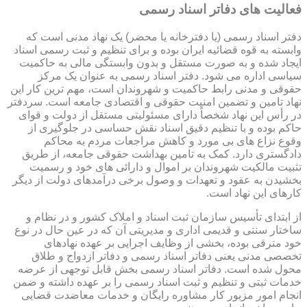
فعالیت های دفاتر اسناد رسمی
دفتر اسناد رسمی (یا دفترخانه یا محضر) یک نهاد مدنی است که
وابسته به قوه قضائیه ایران بوده و برای تنظیم و ثبت رسمی اسناد
ایجاد شده و به صورت مستقل و بدون وابستگی مالی به حاکمیت
سیاسی اداره می شود. دفتر اسناد رسمی به عنوان یک مرکز
حقوقی و مدنی رابط حاکمیت و شهروندان است، مهم ترین کار این
نهاد تامین و تضمین امنیت حقوقی و اقتصادی جامعه است. سردفتر
در رأس این نهاد شخصاً دارای مسئولیتی مستقل از دولت و قوای
حاکم بوده و با تنظیم دقیق اسناد نقش حساسی در جلوگیری از
وقوع نزاع های بی مورد و کاهش مراجعات مردم به محاکم
دادگستری دارد. کمک به تامین بهداشت حقوقی جامعه، از طریق
تثبیت مالکیت شهروندان بر اموال و دارائی های خود و رسمیت
بخشیدن به عقود و تعهدات و وصول برخی درآمدهای دولت از دیگر
کارهای این نهاد است.
از ابتدای تأسیس سازمان ثبت اسناد و املاک کشور و در نظام و
ساختار سنتی و قدیمی اداری و مدیریتی آن که در عین حال در نوع
خود مترقی بوده، بخشی از وظایف اجرایی بر عهده نهادهای
تخصصی مدنی یعنی دفاتر اسناد رسمی و دفاتر ازدواج و طلاق
محول شده است. دفاتر اسناد رسمی بخش قابل توجهی از عرضه
خدمات ثبتی و تنظیم و ثبت اسناد رسمی را بر عهده داشته و ضمن
انجام امور مزبور کار مشاوره رایگان و خدمات معاضدت قضایی