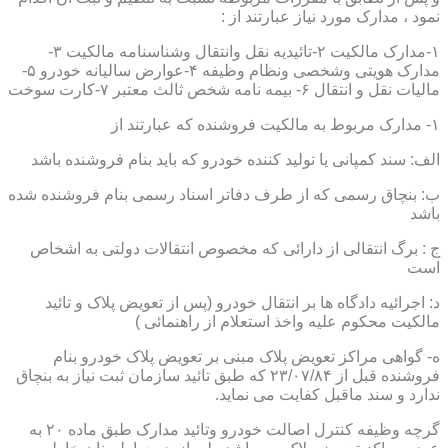
نمود ، مدارک مورد نیاز عبارتند از :
۱-مدارک مالکیت ۲-تائیدیه نقل وانتقال وشناسنامه مالکیت ۳-
مدارک هویتی وشخصی ونظام وظیفه ۴-عوارض سالیانه خودرو ۵-
مالیات نقل و انتقال ۶- بیمه نامه شخص ثالث معتبر ۷-کارت سوخت
۱- مدارک مربوط به مالکیت فروشنده که عبارتند از
الف: سند کمپانی یا تولید کننده خودرو که باید بنام فروشنده باشد
ب: بنچاق رسمی که از طرف دفاتر اسناد رسمی بنام فروشنده شده
باشد
ج : برگ انتقالی از دارائی که مخصوص انتقالات دولتی به اشخاص
است
د: اجرائیه دادگاه ها بر انتقال خودرو (پس از تعویض پلاک و تائید
مالکیت محکوم علیه واخذ استعلام از راهنمائی )
ه- گواهی مراکز تعویض پلاک مبنی بر تعویض پلاک خودرو بنام
فروشنده قبل از ۲۳/۰۷/۸۴ که طبق تائید سازمان ثبت نیاز به بنچاق
ندارد و سند ماقبل کفایت می نماید.
گرچه وظیفه کنترل اصالت خودرو وتائید مدارک طبق ماده ۲۰ به