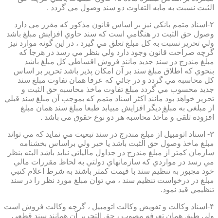
الثبت نسبت به مابه التفاوت دو سند وصول مي گردد .
۲-اسناد متمم بانكي نيز بر اساس قانون مذكور كه مقرر مي دارد
وصول حق الثبت در هنگامي است كه سند حاوي افزايش مبلغ باشد
ولي تحرير نسبت به كل مبلغ تعلق مي گيرد ، در اين گونه موارد نيز
گرچه صراحت قانون وجود دارد ولي بنظر مي رسد در هرجا كه
مبلغ مندرج در سند جديد مانند فروش اقساطي كل مبلغ باشد
بنحوي كه اطلاق مبلغ سند بر آن امكان پذير باشد تحرير بر اساس
كل محاسبه مي گردد و در جائي كه عرفا همان تفاوت مبلغ سند
جديد محسوب مي گردد مبلغ تفاوت ماخذ محاسبه حق الثبت و
تحرير خواهد بود مانند اكثر اسناد متمم كه بموجب آن مبلغ سند قبلي
از مبلغي به مبلغ ديگر افزايش مييابد طبعا مبلغ سند همان مبلغ
افزوده تلقی و مأخذ محاسبه هر دو نوع حقوق می باشد .
۳- اسناد اتومبيل از مبلغ مندرج در سند تبعيت مي نمايد كه مي تواند
مبلغ ماخذ وصول حق الثبت باشد يا خير ولي براساس بخشنامه
سازمان كمتر از مبلغ مندرج در جداول مالياتي نبايد باشد البته بنظر
مي رسد در مواردي كه سازمانهاي دولتي به لحاظ مقررات مالي
خود مجبور به تنظيم سند با قيمت كمتر باشند به شرط اعلام كتبي
مبلغ در درخواست تنظيم سند ، مي توان مبلغ مورد نظر را در سند
تنظيمي قيد نمود.
۴-اسناد وكالت و تفويض وكالت اتومبيل ، گرچه وكالت فروش است
ولي طبق همان تعرفه مصوب ، حق التحرير آن همانند سند قطعي