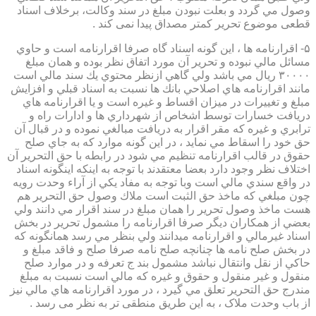
وصول مي گردد و بعلت نبودن مبلغ در سند وكالت، برخلاف اسناد
قطعی موضوع تحریر کمتر مصداق پیدا نمی کند .
۵- اقرارنامه ها ، اين گونه اسناد گاه صرفا اقرارنامه است و حاوي
مسائل مالي نبوده و تحرير آن مورد اتفاق نظر بوده و همان مبلغ
۳۰۰۰۰ ريال مي باشد ولي گاهي ازنظر محتوي يك سند مالي است
مانند اقرارنامه هاي اصلاحي بانك ها نسبت به اسناد قبلي و افزايش
مبلغ و تغييرات در ميزان اقساط و غيره است و يا اقرارنامه هاي
دريافت خسارات توسط اشخاص از شهرداري ها و ادارات راه و
ترابري و غيره كه مقر اقرار به دريافت مبالغي نموده و در قبال آن
حق خود را اسقاط مي نمايد ، در اين گونه موارد كه به جاي صلح
حقوق در قالب اقرارنامه تنظيم مي شود در رابطه با حق التحرير آن
اختلاف نظر وجود دارد بعضا معتقدند با توجه به اينكه اينگونه اسناد
در واقع سندي مالي است وبا توجه به مفاد يكي از آراء وحدت رويه
چون مبلغي كه ماخذ حق الثبت است ملاك وصول حق التحرير هم
هست ماخذ وصول تحرير را همان مبلغ در سند اقرار مي دانند ولي
بعضي از همكاران ديگر صرفا اقرارنامه را مشمول تحرير در بخش
اسناد غيرمالي و اقرارنامه ميدانند ولي بنظر مي رسد همانگونه كه
در بخش صلح نامه ها چنانچه صلح نامه صرفا صلح و فاقد مبلغ و
حاكي از نقل وانتقال نباشد مشمول بند ج تعرفه و در موارد صلح
منقول و غير منقول و حقوق و غيره كه مالي است نسبت به مبلغ
مندرج حق التحرير تعلق مي گيرد ، در مورد اقرارنامه هاي مالي نيز
از باب وحدت ملاک ، به این طریق منطقی تر به نظر می رسد .