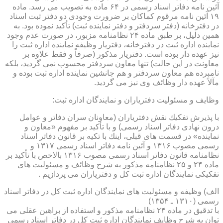
آئین نامه دفاتر اسناد رسمی در ۶۴ ماده به تصویب می رسد. ماده
۱۹ آئین نامه مرقوم كماكان بر ضرورت وجودی دو دفتر ثبت اسناد
در دفترخانه (دفتر سردفتر و دفتر نماینده ثبت) تأكید نموده بود. به
همین دلیل، بر طبق ماده ۲۴ نظامنامه مزبور، در صورت عدم وجود
نماینده اداره ثبت در دفترخانه، دفتریار وظیفه نماینده اداره ثبت را
نیز عهده دار بوده است. دفتریار مذكور (صرفاً و فقط علاوه بر
معاونت در این حالت) تنها معاون سردفتر محسوب نمی گردید، بلكه
نامبرده هم معاون سردفتر و هم جانشین نماینده اداره ثبت بوده و
مآلاً عهده دار وظائف وی نیز می گردید.
وظایف و مسئولیت دفتریاران و نمایندگان اداره ثبت:
با پذیرش تفكیك نقش دفتریاران (معاونان سران دفاتر و عوامل
درون نهادی دفاتر اسناد رسمی) و با تأكید بر مفهوم «معاون و
نماینده» در قسمت های قبلی، اینك با تكیه بر قانون دفاتر اسناد
رسمی مصوب ۱۳۱۶ و آئین نامه دفاتر اسناد رسمی ۱۳۱۷ و
نظامنامه قانون دفاتر اسناد رسمی مصوب ۱۳۱۶ بالاخص با تأكید بر
ماده ۲۴ و ۲۵ نظامنامه مذكور به شرح وظائف و مسئولیت های
تفكیكی نمایندگان اداره ثبت كل و دفتریاران می پردازیم .
الف) وظیفه و مسئولیت های نمایندگان اداره ثبت كل در دفاتر اسناد
رسمی (۱۳۱۰ ـ ۱۳۵۴)
با تدقیق در ماده ۲۴ نظامنامه مذكور و استفاده از براهین عقلی می
توان به شرح وظایف نمایندگان اداره ثبت كل در دفاتر اسناد رسمی