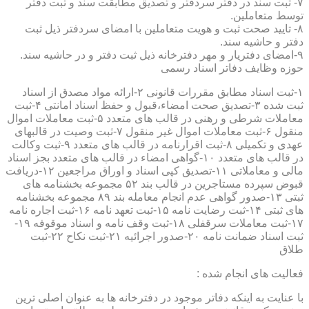
۷- ثبت سند در دفتر سردفتر و تصدیق مطابقت سند و ثبت دفتر
توسط متعاملین.
۸- تایید صحت ثبت و هویت متعاملین با امضای سردفتر ذیل ثبت
دفتر و حاشیه سند.
۹-امضای دفتریار و مهر دفترخانه ذیل ثبت دفتر و در حاشیه سند.
حوزه وظایف دفاتر اسناد رسمی
۱-ثبت اسناد مطابق مقررات قانونی ۲-ارائه مواد مصدق از اسناد
ثبت شده ۳-تصدیق صحت امضاء،قبول و حفظ اسناد امانتی ۴-ثبت
معاملات شرطی و رهنی در قالب های متعدد ۵-ثبت معاملات اموال
منقول ۶-ثبت معاملات اموال غیر منقول ۷-ثبت وصیت در قالبهای
عهدی و تکمیلی ۸-ثبت اقرارنامه در قالب های متعدد ۹-ثبت وکالت
در قالب های متعدد ۱۰-گواهی امضاء در قالب های متعدد بجز اسناد
مالی و معاملاتی ۱۱-تصدیق کپی اسناد و اوراق مراجعین ۱۲-دریافت
قبوض سپرده مستاجرین در قالب بند ۵۲ مجموعه بخشنامه های
ثبتی ۱۳-صدور گواهی عدم انجام معامله بند ۸۹ مجموعه بخشنامه
های ثبتی ۱۴-ثبت رضایت نامه ۱۵-ثبت تعهد نامه ۱۶-ثبت اجاره نامه
۱۷-ثبت معاملات سرقفلی ۱۸-ثبت وقف نامه و اسناد موقوفه ۱۹-
ثبت اسناد ضمانت نامه ۲۰-صدور اجرائیه ۲۱-ثبت نکاح ۲۲-ثبت
طلاق
فعالیت های انجام شده :
با عنایت به اینکه دفاتر موجود در دفترخانه ها به عنوان اصلی ترین