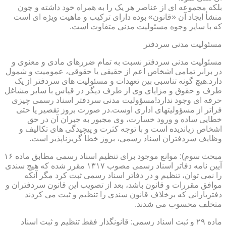
بلکه مجموعه ای از عناصر هر یک را به همراه خود داشته و چون
منشأ ایجاد آن «قانون» بوده دارای ترکیب و ماهیت ویژه ای است
که با سایر وجوه مسئولیت مدنی متفاوت است.
مسئولیت مدنی سردفتر
مسئولیت مدنی سردفتر نسبت به تمام ضررهای مادی و معنوی و
در برابر تمامی اشخاص اعم از حقیقی یا حقوقی، عمومیت و شمول
دارد.هیچ گونه تناسبی بین تعهدات و مسئولیت های سردفتر از یک
طرف و حقوق و مزایای وی از طرف دیگر در قیاس با سایر مشاغل
حرفه ای وجود ندارد!مسؤولیت مدنی سردفتر اسناد رسمی چیزی
فراتر از مسؤولیتهای اداری اوست.در صورت بروز تقصیر یا حتی
خطایی ساده و ورود خسارت، وی مجبور به جبران آن در حق
اشخاص زیاندیده است و با توجه کثرت و پیچیدگی های تکالیف و
وظایف سردفتران اسناد رسمی، بروز خطا گریزناپذیر است.
مبحث سوم): موانع موجود برای تنظیم اسناد رسمی مطابق ماده ۱۶
آیین نامه دفاتر اسناد رسمی مصوب ۱۳۱۷ مقرر شده که هیچ سندی
را نمی توان، تنظیم و در دفاتر اسناد رسمی ثبت کرد مگر آنکه
موافق مقررات و قانون باشد، بعد از تصویب این قانون سردفتران و
دفتریارانی که برخلاف قانون سندی را تنظیم و ثبت می کردند
متخلف محسوب می شدند.
ماده ۲۹ و ثبت اسناد رسمی: قانونگذار فقط تنظیم و ثبت اسناد