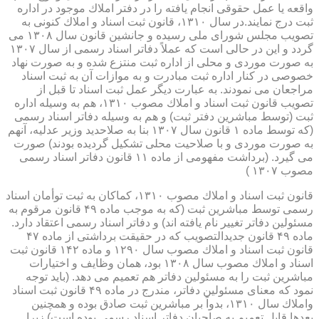
واقعه یا عمل حقوقی انجام یافته را در دفتر املاك موجود در اداره
ثبت درج نمایند.در سال ۱۳۱۰، قانون ثبت اسناد و املاك كنونی به
تصویب مجلس شورای ملی رسیده و جانشین قانون سال ۱۳۰۸ می
گردد و این در حالی است كه عملاً دفاتر اسناد رسمی از سال ۱۳۰۷
به صورت موردی و محلی از اداره ثبت منتزع شده و به صورت نهاد
خصوصی در كنار اداره ثبت مبادرت و به موازات آن به ثبت اسناد
مراجعان می نمودند. به عبارت دیگر عمل ثبت اسناد تا قبل از
تصویب قانون ثبت اسناد و املاك مصوب ۱۳۱۰، هم به وسیله اداره
ثبت (توسط مباشرین دفتر ثبت) و هم به وسیله دفاتر اسناد رسمی
(كه توسط ماده ۱ قانون سال ۱۳۰۷ بنا به صلاحدید وزیر عدلیه، آنهم
به صورت موردی و با صلاحیت محلی تشكیل گردیده بودند) صورت
می گیرد. (برداشت مفهومی از ماده ۱۱ قانون دفاتر اسناد رسمی
مصوب ۱۳۰۷ )
قانون ثبت اسناد و املاك مصوب ۱۳۱۰، كماكان به ثبت توأمان اسناد
رسمی توسط مباشرین ثبت (كه به موجب ماده ۴۹ قانون مرقوم به
مسئولین دفاتر تغییر نام یافته اند) و دفاتر اسناد رسمی اعتقاد دارد.
ماده ۴۹ قانون جدیدالتصویب كه در حقیقت برداشتی از ماده ۴۷
قانون ثبت اسناد و املاك مصوب سال ۱۲۹۰ و ماده ۱۴۲ قانون ثبت
اسناد و املاك مصوب سال ۱۳۰۸ بود، همان وظایف و اختیارات
مباشرین ثبت را به مسئولین دفاتر هم تعمیم می دهد. (باید توجه
نمود كه معنای مسئولین دفاتر، مندرج در ماده ۴۹ قانون ثبت اسناد
واملاك سال ۱۳۱۰، بدواً بر مباشرین ثبت صادق بوده و همچنین
بعدها قابل تعمیم به صاحبان دفاتر اسناد رسمی بوده است) زیرا