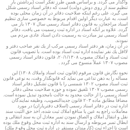
واگذار می گردد. و براساس همین طرز تفكر است (برداشتن بار
تنظیم سند از روی دوش دولت) است كه دفاتر اسناد رسمی شكل
می گیرد، علی رغم اینكه صلاحیت دفاتر در آن زمان محلی بوده
است. به عبارت دیگر اولین اقدام مربوط به خصوصی سازی تنظیم
اسناد مراجعان، به قانون دفاتر اسناد رسمی سال ۱۳۰۷ باز می
گردد. علاوه بر آنكه اسناد در اداره ثبت رسمیت می یافت، دفاتر
اسناد رسمی نیز مبادرت به رسمیت دادن اسناد عادی مردم می
نمودند.
در آن زمان، هر دفتر اسناد رسمی مركب از یك نفر صاحب دفتر و
لااقل یك نفر نماینده اداره ثبت اسناد بوده است. با تصویب قانون
ثبت اسناد و املاك مصوب ۲۰/۱/۱۳۰۸، قانون دفاتر اسناد رسمی
مصوب ۱۳۰۷ عملاً منسوخ می گردد .
نحوه نگارش قانون مرقوم (قانون ثبت اسناد واملاك ۱۳۰۸) این
مسأله را به ذهن تداعی می نماید كه قانونگذار وقت، به نوعی قانون
ثبت اسناد مصوب ۱۳۰۲ شمسی را با قانون تشكیل دفاتر اسناد
رسمی مصوب ۱۳۰۷ تلفیق نموده و حوزه صلاحیت محلی دفاتر
اسناد رسمی را از حالت محدود به حالت نامحدود تبدیل نموده است.
مضافاً مطابق ماده ۲۰۳ قانون جدیدالتصویب، وظیفه نمایندگان
اداره ثبت در دفاتر اسناد رسمی (اسلاف دفتریاران) در مورد
معاملات راجع به عین یا منافع املاك ثبت شده، اخذ حق الثبت سند
نقل و انتقال املاك و الصاق نمودن تمبر معادل آن به سند انتقالی و
ابطال تمبر مربوطه و ارسال سند به اداره ثبت محل وقوع ملك بوده
است تا اجزاء ثبت (كارمندان مستقر در اداره ثبت محل وقوع ملك)