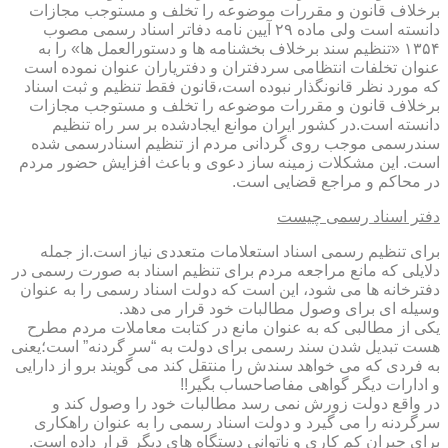
برخلاف قانون و مقررات موضوعه را تخلف و مستوجب مجازات
دانسته است ولی ماده ۲۹ آیین نامه دفاتر اسناد رسمی مصوب
۱۳۵۴ «تنظیم سند برخلاف بخشنامه ها و دستورالعمل ها» را به
عنوان تخلفات انتظامی سردفتران و دفتریاران عنوان نموده است
که مورد نظر قانونگذار نبوده است،قانون فقط تنظیم و ثبت اسناد
برخلاف قانون و مقررات موضوعه را تخلف و مستوجب مجازات
دانسته است.در کشور ایران موانع ایجادشده بر سر راه تنظیم
سندرسمی موجب روی گردانی مردم از تنظیم اسنادرسمی شده
است. این مشکلات زمینه ساز دعوی و باعث افزایش حضور مردم
در محاکم و مراجع قضایی است.
دفتر اسناد رسمی چیست
برای تنظیم رسمی اسناد استعلامات متعددی نیاز است.از جمله
دلایلی که مانع مراجعه مردم برای تنظیم اسناد به صورت رسمی در
دفترخانه ها می شود، این است که دولت اسناد رسمی را به عنوان
وسیله ای برای وصول مطالبات خود قرار می دهد.
یکی از مطالبی که به عنوان مانع در کتابت معاملات مردم مطرح
هست تبدیل شدن سند رسمی برای دولت به “سر گردنه” است؛یعنی
به فردی که می خواهد سندش را منتقل کند می گویند برو از دارایی
و ادارات دیگر گواهی مفاصاحساب بگیر!!
در واقع دولت زورش نمی رسد مطالبات خود را وصول کند و
سرگردنه را می گیرد و دولت اسناد رسمی را به عنوان راهکاری
برای جبران کم کاری و ناتوانی دستگاه های دیگر قرار داده است.