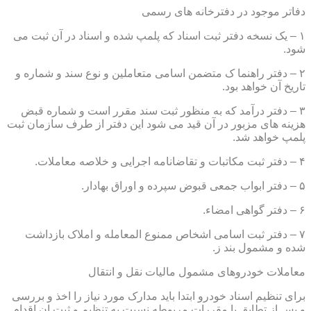
دفاتر موجود در دفترخانه های رسمی
۱ – یک نسخه دفتر ثبت اسناد که پلمپ شده و اسناد در آن ثبت می
شود.
۲ – دفتر راهنما ک متضمن اسامی متعاملین و نوع سند و شماره و
تاریخ آن خواهد بود.
۳ – دفتر درآمد که به منظور ثبت سند مقرر است و شماره قبض
هزینه های مزبور در آن قید می شود این دفتر از طرف سازمان ثبت
پلمپ خواهد شد.
۴ – دفتر ثبت مکاتبات و تقاضانامه اجرایی و خلاصه معاملات.
۵ – دفتر ابواب جمعی قبوض سپرده و اوراق بهادار.
۶ – دفتر گواهی امضاء.
۷ – دفتر ثبت اسامی اشخاص ممنوع المعامله و املاک بازداشت
شده و مشمول بند ز.
معاملات خودروهای مشمول مالیات نقل و انتقال
برای تنظیم اسناد خودرو ابتدا باید مدارک مورد نیاز را اخذ و بررسی
و پس از تطابق با مقررات مربوطه نسبت به تنظیم و ثبت ان اقدام