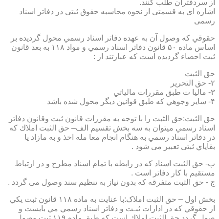
از سردفتران طلب کنند.
اشاره ای به قسمتی از نحوه محاسبه حقوق ثبتی در دفاتر اسناد
رسمی
حقوقي كه وصول آن به عهده دفاتر اسناد رسمي محول گرديده بر
اساس ماده ۵۰ قانون دفاتر اسناد رسمي و مواد ۱۱۸ به بعد قانون
ثبت احصاء گرديده است كه عبارتند از :
حق الثبت
۲- حق التحرير
۳- ماليا ت طبق مقررات مالياتي
۴- ساير وجوهي كه طبق قوانين ديگر محول شده باشد
حق الثبت:حق الثبت را با توجه به مقررات قانون ثبت وقانون دفاتر
اسناد رسمي ميتوان به سه بخش تقسيم الف– حق الثبت املاك كه
در دفاتر اسناد رسمي به هنگام انجام معا مله اخذ و به مازاد يا
بقاياي ثبتی تعبیر می شود .
ب- حق الثبت اسناد كه در رابطه با تمام اسناد مطرح و در ارتباط
مستقيم با كار دفاتر است .
ج - حق الثبت متفرقه كه بدون نياز به تنظیم سند وصول می گردد .
بخش اول – حق الثبت املاک:با عنايت به ماده ۱۱۸ قانون ثبت يكي
از حقوقي كه در ادارات ثبـت و دفاتر اسناد رسمي مي بايست و
صول گردد حق الثبت املاك است كه طبق ماده ۱۱۹ ثبت وصول