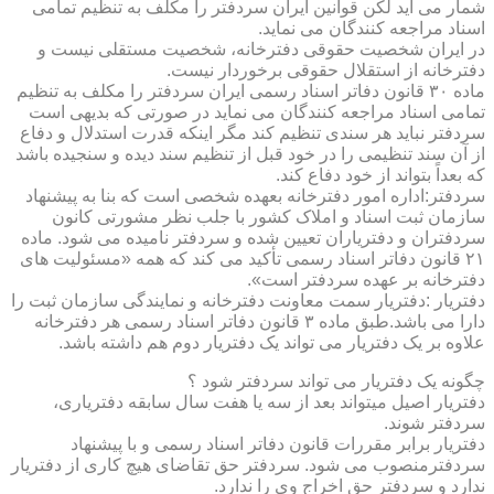
شمار می آید لکن قوانین ایران سردفتر را مکلف به تنظیم تمامی
اسناد مراجعه کنندگان می نماید.
در ایران شخصیت حقوقی دفترخانه، شخصیت مستقلی نیست و
دفترخانه از استقلال حقوقی برخوردار نیست.
ماده ۳۰ قانون دفاتر اسناد رسمی ایران سردفتر را مکلف به تنظیم
تمامی اسناد مراجعه کنندگان می نماید در صورتی که بدیهی است
سردفتر نباید هر سندی تنظیم کند مگر اینکه قدرت استدلال و دفاع
از آن سند تنظیمی را در خود قبل از تنظیم سند دیده و سنجیده باشد
که بعداً بتواند از خود دفاع کند.
سردفتر:اداره امور دفترخانه بعهده شخصی است که بنا به پیشنهاد
سازمان ثبت اسناد و املاک کشور با جلب نظر مشورتی کانون
سردفتران و دفتریاران تعیین شده و سردفتر نامیده می شود. ماده
۲۱ قانون دفاتر اسناد رسمی تأکید می کند که همه «مسئولیت های
دفترخانه بر عهده سردفتر است».
دفتریار :دفتریار سمت معاونت دفترخانه و نمایندگی سازمان ثبت را
دارا می باشد.طبق ماده ۳ قانون دفاتر اسناد رسمی هر دفترخانه
علاوه بر یک دفتریار می تواند یک دفتریار دوم هم داشته باشد.
چگونه یک دفتریار می تواند سردفتر شود ؟
دفتریار اصیل میتواند بعد از سه یا هفت سال سابقه دفتریاری،
سردفتر شوند.
دفتریار برابر مقررات قانون دفاتر اسناد رسمی و با پیشنهاد
سردفترمنصوب می شود. سردفتر حق تقاضای هیچ کاری از دفتریار
ندارد و سردفتر حق اخراج وی را ندارد.