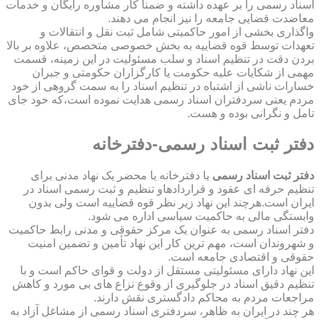
اسناد رسمی را بر عهده داشته و ضمناً کار مشاوره رایگان و خدمات
معاضدت قضایی جامعه را نیز انجام می دهند.
واگذاری بخشی از امور حاکمیتی شامل ثبت نقل و انتقالات و
تعهدات توسط قوه قضاییه به بخش خصوصی متخصص، علاوه بر بالا
بردن دقت در تنظیم اسناد و سلب مسئولیت در این زمینه، قسمت
مهمی از شکایات علیه حکومت یا کارگزاران حکومتی و جبران
خسارات ناشی از اشتباه در تنظیم اسناد را به سمت گروهی از خود
مردم یعنی سردفتران اسناد رسمی هدایت نموده است،که خود جای
تامل و نگرانی بوده و هست.
دفتر ثبت اسناد رسمی-دفترخانه
دفتر ثبت اسناد رسمی
یا دفترخانه یا محضر یک نهاد مدنی برای
تنظیم حرفه ای عقود و قراردادهاو تنظیم و ثبت رسمی اسناد در
ایران است.هرچند این نهاد زیر نظر قوه قضاییه است ولی بدون
وابستگی مالی به حاکمیت سیاسی اداره می شود.
دفتر اسناد رسمی به عنوان یک مرکز حقوقی و مدنی رابط حاکمیت
و شهروندان است، مهم ترین کار این نهاد تأمین و تضمین امنیت
حقوقی و اقتصادی جامعه است.
این نهاد دارای مسئولیتی مستقل از دولت و قوای حاکم است و با
تنظیم دقیق اسناد در جلوگیری از وقوع نزاع های بی مورد و کاهش
مراجعات مردم به محاکم دادگستری نقش دارند.
هر چند در ایران به ظاهر، سردفتری اسناد رسمی از مشاغل آزاد به