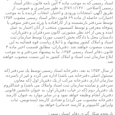
اسناد رسمی كه به موجب ماده ۳ آئین نامه قانون دفاتر اسناد
رسمی (اصلاحی ۲۷/۱۱/۱۳۶۰) به طور سراسری و عمومی، از
طریق آگهی، امتحانات ورودی و اختبار، انتخاب گردیده یا به موجب
اختیارات حاصله از ماده ۶۹ قانون دفاتر اسناد رسمی مصوب ۱۳۵۴
توسط سردفتر بازنشسته و از كارافتاده یا ورثه سردفتر متوفی یا
متوفاه معرفی و توسط كمیسیون منتخب از آنان اختبار به عمل
آمده و پس از اخذ نظر مشورتی كانون سردفتران و دفتریاران،
دادستان محل یا دادگاه بخش (حسب مورد) توسط سازمان ثبت
اسناد و املاك كشور پیشنهاد و با ابلاغ ریاست قوه قضائیه به این
سمت منصوب خواهند شد. دفتریاران، مطابق قسمت اخیر ماده ۳
قانون دفاتر اسناد رسمی ۱۳۵۴، بنا به پیشنهاد سردفتر و به موجب
ابلاغ سازمان ثبت اسناد و املاك كشور به این سمت منصوب خواهند
شد .
از سال ۱۳۵۴ به بعد، دفترخانه اسناد رسمی توسط یك سردفتر (كه
مسئول اصلی دفترخانه می باشد) اداره می گردد و غیر از نامبرده،
سازمان اداری دفترخانه مركب از یك دفتریار اول (كه معاون
سردفتر و نماینده سازمان ثبت اسناد واملاك می باشد) و عنداللزوم
یك دفتریار دوم (كه در غیاب دفتریار اول، به عنوان جانشین قانونی
دفتریار انجام وظیفه خواهد نمود و در سایر موارد به عنوان كارمند
دفترخانه محسوب می گردد) و تعدادی كارمند (سندنویس، ثبات
واپراتور كامپیوتر و كارمند خدماتی) خواهد بود .
تاریخچه شكل گیری دفاتر اسناد رسمی: