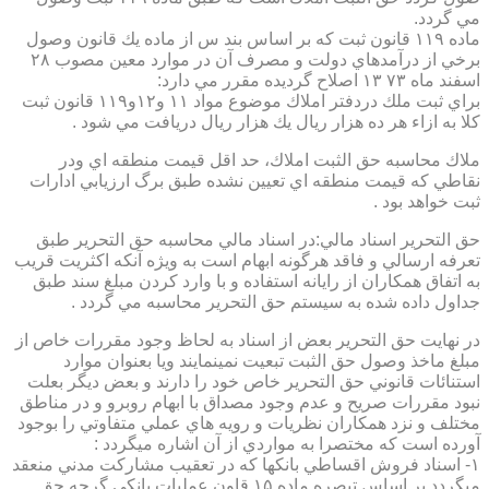
مي گردد.
ماده ۱۱۹ قانون ثبت كه بر اساس بند س از ماده يك قانون وصول
برخي از درآمدهاي دولت و مصرف آن در موارد معين مصوب ۲۸
اسفند ماه ۷۳ ۱۳ اصلاح گرديده مقرر مي دارد:
براي ثبت ملك دردفتر املاك موضوع مواد ۱۱ و۱۲و۱۱۹ قانون ثبت
كلا به ازاء هر ده هزار ريال يك هزار ريال دريافت مي شود .
ملاك محاسبه حق الثبت املاك، حد اقل قيمت منطقه اي ودر
نقاطي كه قيمت منطقه اي تعيين نشده طبق برگ ارزيابي ادارات
ثبت خواهد بود .
حق التحرير اسناد مالي:در اسناد مالي محاسبه حق التحرير طبق
تعرفه ارسالي و فاقد هرگونه ابهام است به ويژه آنكه اكثريت قريب
به اتفاق همكاران از رايانه استفاده و با وارد كردن مبلغ سند طبق
جداول داده شده به سيستم حق التحرير محاسبه مي گردد .
در نهايت حق التحرير بعض از اسناد به لحاظ وجود مقررات خاص از
مبلغ ماخذ وصول حق الثبت تبعيت نمينمايند ويا بعنوان موارد
استنائات قانوني حق التحرير خاص خود را دارند و بعض ديگر بعلت
نبود مقررات صريح و عدم وجود مصداق با ابهام روبرو و در مناطق
مختلف و نزد همكاران نظريات و رويه هاي عملي متفاوتي را بوجود
آورده است كه مختصرا به مواردي از آن اشاره ميگردد :
۱- اسناد فروش اقساطي بانكها كه در تعقيب مشاركت مدني منعقد
ميگردد بر اساس تبصره ماده ۱۵ قاون عمليات بانكي گرچه حق