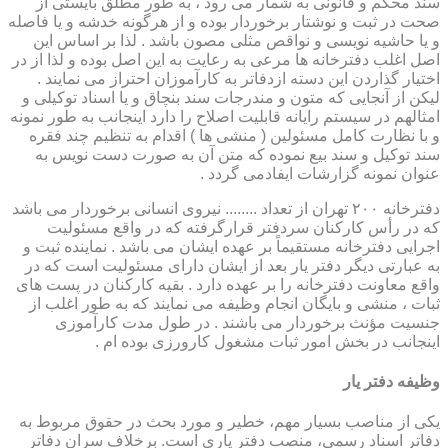
سند محکم و قانونی به شمار می رود ، به طور مطلق بایستی از
صحت در ثبت و نوشتار برخوردار بوده و از هرگونه خدشه و یا فاصله
و یا حاشیه نویسی و نواقص مثلی مصون باشد . لذا بر اساس این
اصل اغلب دفترخانه ها مرعی به رعایت به این اصل بوده و لذا از در
اختیار گذاردن این دسته ازدفاتر به کارآموزان احتراز می نمایند .
لیکن از آنجایی که متون و مندرجات سند بنچاق و یا اسناد توکیلی و
امثالهم در سیستم رایانه قابلیت اصلاح را دارد اینجانب به طور نمونه
و با نظارت کامل مسئولین ( منشی ها ) اقدام به تنظیم چند فقره
سند توکیل و سند بیع نموده که متن آن به صورت دست نویس به
عنوان نمونه گزارشات ایفادمی گردد .
دفترخانه ۲۰۰ تهران از تعداد ........ نیروی انسانی برخوردار می باشد
که در رأس کارکنان سردفتر قرارگرفته که در واقع مسئولیت
اجرایی دفترخانه مستقیماً بر عهده ایشان می باشد . نماینده ثبت و
به عبارتی دیگر دفتر یار بعد از ایشان دارای مسئولیت است که در
واقع معاونت دفترخانه را بر عهده دارد . بقیه کارکنان در پست های
ثبات ، منشی و بایگان انجام وظیفه می نمایند که به طور اغلب از
جنسیت مؤنث برخوردار می باشند . در طول مدت کارآموزی
اینجانب در بخش امور ثبات مشغول کارورزی بوده ام .
وظیفه دفتر یار
یكی از مناصب بسیار مهم، خطیر و مورد بحث در حقوق مربوط به
دفاتر اسناد رسمی، منصب دفتر یاری است. برخلاف سران دفاتر