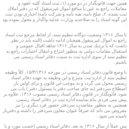
همین جهت قانونگذار در دو مورد (۱ـ ثبت اسناد كلیه عقود و
معاملات راجع به عین یا منافع اموال غیرمنقول كه در دفتر املاك
ثبت نشده. ۲ـ صلح نامه، هبه نامه و شركت نامه) اجباری بودن ثبت
این گونه اسناد را به صلاحدید وزارت عدلیه واگذار و محول نموده بود
.
تا سال ۱۳۱۶ وضعیت دوگانه تنظیم سند، از لحاظ مرجع ثبت اسناد
راجع به اموال غیرمنقول همچنان ادامه داشت (البته باید در نظر
داشت كه با نزدیك شدن به سال ۱۳۱۶ شاهد اقبال عمومی و
استقبال مقامات دولتی به منظور انتزاع و انتقال اختیارات راجع به
تنظیم سند از سوی اداره ثبت به سمت دفاتر اسناد رسمی می
باشیم .
با وضع قانون دفاتر اسناد رسمی در مورخه ۱۵/۳/۱۳۱۶، كلاً وظیفه
تنظیم سند از اداره ثبت منتزع و این وظیفه به عهده دفاتر اسناد
رسمی محول می گردد و به موجب این قانون و برای اولین بار
اصطلاح سردفتر (به جای صاحب دفتر یا مسئول دفتر ) باب می
شود. قانونگذار در قانون دفاتر اسناد رسمی مصوب ۱۳۱۶، علاوه بر
پیش بینی فردی بنام نماینده اداره ثبت در دفاتر اسناد رسمی،
همچنین به منظور معاضدت سردفتر حضور فرد دیگری را نیز
مفروض می داند كه صرفاً عنوان معاون سردفتر را داشته و دفتریار
نامیده می شود .
پس عملاً از سال ۱۳۱۶ به بعد، دفاتر اسناد رسمی (حسب مورد و با