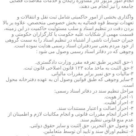
انجام امور مزبور کار مشاوره رایگان و خدمات معاضدت قضایی
جامعه را نیز انجام می دهند،
واگذاری بخشی از امور حاکمیتی شامل ثبت نقل و انتقالات و
تعهدات توسط قوه قضائیه به بخش خصوصی متخصص، علاوه بر بالا
بردن دقت در تنظیم اسناد و سلب مسئولیت حاکمیت در این زمینه،
قسمت مهمی از شکایات علیه حکومت یا کارگزاران حکومتی و
جبران خسارات ناشی از اشتباه در تنظیم اسناد را به سمت گروهی
از خود مردم یعنی سردفتران اسناد رسمی هدایت نموده است.
وجوهی که در دفاتر اسناد رسمی وصول می شود :
۱-حق التحریر طبق تعرفه مقرر وزارت دادگستری.
۲-حق الثبت به ماخذ ماده ۱۲۳ قانون اصلاحی قانون ثبت.
۳-مالیات و حق تمبر برابر مقررات مالیاتی.
۴-سایر وجوهی که طبق قوانین وصول آن به عهده دفترخانه محول
است.
مراحل تنظیم سند در دفاتر اسناد رسمی:
۱- احراز هویت.
۲- احراز اهلیت.
۳- احراز اصالت و اعتبار مستندات سند.
۴- احراز انجام مقررات قانونی و انجام مکاتبات لازم و اطمینان از
عدم منع قانونی تنظیم سند.
۵- وصول حق التحریر، حق الثبت و سایر حقوق دولتی.
۶- تنظیم اوراق سند و تایید آن توسط متعاملین.