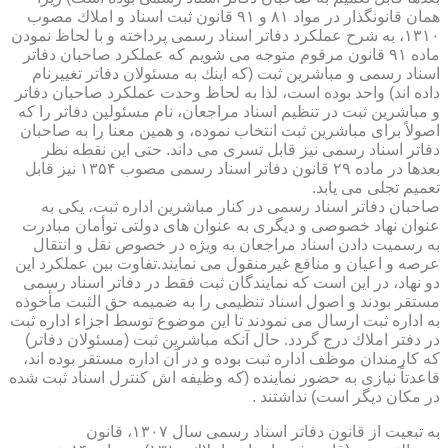
همان قانونگذار در مواد ۸۱ و ۹۱ قانون ثبت اسناد و املاك مصوب
۱۳۱۰، به شرح عملكرد دفاتر اسناد رسمی پرداخته و با لحاظ نمودن
ماده ۹۱ قانون مرقوم متوجه می شویم كه عملكرد صاحبان دفاتر
اسناد رسمی و مباشرین ثبت (كه اینك به مسئولان دفاتر تغییرنام
داده اند) واحد بوده است، لذا به لحاظ وحدت عملكرد صاحبان دفاتر
و مباشرین ثبت در تنظیم اسناد مراجعان، نام مسئولین دفاتر را كه
اصولاً برای مباشرین ثبت انتخاب نموده، و همین معنا را به صاحبان
دفاتر اسناد رسمی نیز قابل تسری می داند. حتی این نقطه نظر
بعدها در ماده ۲۹ قانون دفاتر اسناد رسمی مصوب ۱۳۵۴ نیز قابل
تعمیم تجلی می یابد.
صاحبان دفاتر اسناد رسمی در كنار مباشرین اداره ثبت، یكی به
عنوان نهاد خصوصی و دیگری به عنوان های دولتی توأمان مبادرت
به رسمیت دادن اسناد مراجعان به ویژه در خصوص نقل و انتقال
عرصه و اعیان و منافع غیرمنقول می نمایند.تفاوت بین عملكرد این
دو نهاد، در این است كه نمایندگان ثبت فقط در دفاتر اسناد رسمی
مستقر بودند و اصول اسناد تنظیمی را به ضمیمه حق الثبت مأخوذه
به اداره ثبت ارسال می نمودند تا این موضوع توسط اجزاء اداره ثبت
در دفتر املاك درج گردد. حال آنكه مباشرین ثبت (مسئولان دفاتر)
كه كارمندان موظف اداره ثبت بوده و در آن اداره مستقر بوده اند،
قاعدتاً نیازی به حضور نماینده (كه وظیفه اش كنترل اسناد ثبت شده
در مكان دیگر است) نداشتند .
به تبعیت از قانون دفاتر اسناد رسمی سال ۱۳۰۷، قانون