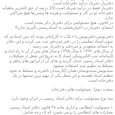
دفتریار، شریک درآمد دفترخانه است.
دفتریار فقط در درآمد شریک است (15 درصد از حق التحریر ماهیانه
دفترخانه )و در کار و مسئولیت و هزینه ها وضررها هیچ شراکتی
ندارد.
در قانون، هیچ مسئولیتی برای دفتریار ذکر نشده است.
امضای دفتریار در اعتباربخشی به اسنادرسمی تأثیری ندارد!!
دفترنویس:دفترنویس یا « ثبّات » کارکنانی بودند که متن اسنادی که
متون اسناد تنظیمی را در دفتر سردفتر ثبت می کردند و این دفاتر
به امضای متعهدین و سردفتر و دفتریار می رسید.
از سال های ۱۳۹۲ تا سال ۱۳۹۵ و سال های پس از آن با راه اندازی
((سامانه ثبت الکترونیکی اسناد )) به تدریج این شغل از تشکیلات
دفاتر اسناد رسمی حذف گردید و بجای آن از اپراتور های ماهر و
مسلط به تنظیم سند استفاده میشود.
سندنویس:سندنویسان همان (کارمندان باتجربه و مسلط به نحوه
تنظیم اسناد )هستند و این شغل یکی از مهم ترین سمتها در یک
دفترخانه است.
مبحث دوم) : مسئولیت های دفترخانه
سه نوع مسئولیت برای دفاتر اسناد رسمی در ایران وجود دارد:
۱-مسئولیت انتظامی و اداری ماده ۳۸ قانون دفاتر اسناد رسمی
مجازات های انتظامی را برمی شمرد که ۵ درجه شامل :