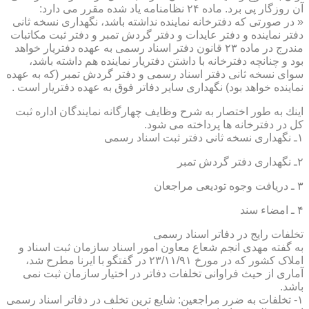
آن روزگار پی برد. ماده ۲۴ نظامنامه یاد شده مقرر می دارد:
« در صورتی كه دفترخانه نماینده نداشته باشد، نگهداری نسخه ثانی
دفتر نماینده و دفتر عایدات و دفتر گردش تمبر و دفتر ثبت مكاتبات
مندرج در ماده ۲۳ قانون دفتر اسناد رسمی به عهده دفتریار خواهد
بود و چنانچه دفترخانه با داشتن دفتریار نماینده هم داشته باشد،
سوای نسخه ثانی دفتر اسناد رسمی و دفتر گردش تمبر (كه به عهده
نماینده خواهد بود) نگهداری سایر دفاتر فوق به عهده دفتریار است .
اینك به طور اختصار به شرح وظایف چهارگانه نمایندگان اداره ثبت
كل در دفترخانه ها پرداخته می شود.
۱ـ نگهداری نسخه ثانی دفتر ثبت اسناد رسمی
۲ـ نگهداری دفتر گردش تمبر
۳ ـ دریافت وجوه تودیعی مراجعان
۴ ـ امضاء سند
تخلفات رایج در دفاتر اسناد رسمی
به گفته مهدی انجم شعاع معاون امور اسناد سازمان ثبت اسناد و
املاک کشور که در مورخ ۲۳/۱۱/۹۱ در گفتگو با ایرنا مطرح شد،
آماری از حیث فراوانی تخلفات دفاتر در اختیار سازمان ثبت نمی
باشد.
۱- تخلفات به ضرر مراجعین: شایع ترین تخلف در دفاتر اسناد رسمی