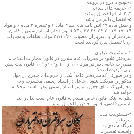
۱-توبیخ با درج در پرونده،
۲- جریمه های نقدی،
۳و۴- انواع انفصال موقت
۵- انفصال دائم می باشد
و طبق ماده ۲۹ آئین نامه های بند ۴ ماده ۶ و تبصره ۲ ماده ۶ و مواد
۱۴- ۱۷-۱۹-۲۰-۲۴-۲۸-۳۷ و ۵۳ قانون دفاتر اسناد رسمی و کانون
سردفتران و دفتریاران مصوب ۲۷/۱۱/۶۰ موارد تخلفات و مجازات
آن با تفصیل بیان گردیده است.
۲-مسئولیت کیفری :
سردفتر علاوه بر مقررات عام مندرج در قانون مجازات اسلامی،
مقررات خاصی نیز در مواد ۱۰۰ و۱۰۱ و۱۰۲و ۱۰۳ قانون ثبت پیش
بینی گردیده است؛
و در صورتی که سردفتر عامداً یکی از جرم های مندرج در مواد
مذکور را مرتکب شود ، جاعل در اسناد رسمی محسوب و به
مجازاتی که برای جعل و تزویر اسناد رسمی مقرر است محکوم
خواهد شد.
نظر به اینکه قانون خاص مقدم به قانون عام است لذا در ابتدا
بایستی قاضی، قانون خاص را اعمال نماید.
۳-مسئولیت مدنی
سردفتر :
هرگاه سندی به
واسطه تقصیر یا