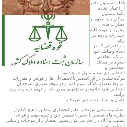
غفلت مسئول دفتر
از اعتبار افتاده
باشد مسئول
مذکور باید علاوه بر
مجازات های
مقرر، از عهده کلیه
خسارات وارده نیز
برآید.
سردفترانی که در
انجام وظایف خود
مرتکب تخلفاتی
بشوند در مقابل
متعاملین و
اشخاص ذی نفع مسئول خواهند بود .
هرگاه سندی در اثر (تقصیر یا تخلف) آن ها از قوانین و مقررات
مربوط بعضاً یا کلاً از اعتبار افتد و در نتیجه ضرری متوجه آن
اشخاص شود علاوه بر مجازتهای مقرر باید از عهده خسارت وارد
برآیند.
قانون و مسئولیت مدنی سردفتر
مسئولیت مدنی سردفتر بطور انحصاری منطبق با هیچ کدام از
نظریه های تقصیر یا خطر یا تضمین حق و غیره نبوده و قواعد
تسبیب و اتلاف را هم نمی توان بطور انحصاری از موجبات و مبانی
آن تلقی نمود؛