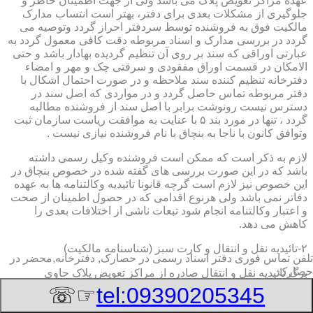
عهده مراکز تعویض پلاک می باشد ولی از جهت اطمینان خاطر و
جلوگیری از مشکلات بعدی برای دفتر، بهتر است انتساب مدارک
مالکیت فوق به فروشنده توسط سردفتر احراز گردد وتوصیه می
گردد در بررسی مدارک و اسناد مربوطه دقت کافی معمول گردد به
عبارتی اوراقی که سند بر روی آن تنظیم گردیده بهادار باشد و حتی
الامکان در قسمت اوراق مفقودی و سرقتی چک و مهر و امضاء
دفترخانه تنظیم کننده سند ملاحظه و در صورت احتمال اشکال با
دفتر مربوطه تماس حاصل گردد و در مواردی که اصل سند در
دسترس نیست رونوشت برابر با اصل سند از فروشنده مطالبه
گردد ، تنها در مورد بند ۵ با عنایت به موافقت ریاست سازمان ثبت
وتوافق کانون با ناجا به بنچاق با نام فروشنده نیازی نیست .
لازم به ذکر است که ممکن است فروشنده وکیل رسمی داشته
باشد که در این صورت بررسی های گفته شده در خصوص بنچاق در
این خصوص نیز لازم است گرچه قانونا تائیدیه وکالتنامه ها به عهده
دفاتر نمی باشد ولی هرنوع اقدامی که در حصول اطمینان از صحت
و اعتبار وکالتنامه انجام شود تبعات ناشی از اختلافات بعدی را
کاهش می دهد.
۲-تائیدیه نقل و انتقال و کارت سبز (شناسنامه مالکیت)
تلفن تماس فوری
دفتر اسناد رسمی در حصارک, دفترخانه,محضر در
حصارک
برگ تائیدیه نقل و انتقال صادره از مراکز تعویض پلاک حاوی
مشخصات کامل خودرو اعم از نوع ، سیستم ، مدل ، رنگ ، شماره
☞☏
tel:09390205345
موتور و شاسی ، تیپ و بخصوس شماره شناسه خودرو ( VIN ) در
صدر صفحه و مشخصات فروشنده و خریدار اعم از مشخصات