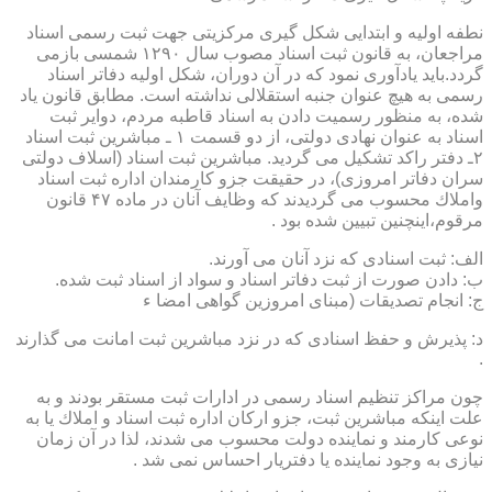
نطفه اولیه و ابتدایی شكل گیری مركزیتی جهت ثبت رسمی اسناد
مراجعان، به قانون ثبت اسناد مصوب سال ۱۲۹۰ شمسی بازمی
گردد.باید یادآوری نمود كه در آن دوران، شكل اولیه دفاتر اسناد
رسمی به هیچ عنوان جنبه استقلالی نداشته است. مطابق قانون یاد
شده، به منظور رسمیت دادن به اسناد قاطبه مردم، دوایر ثبت
اسناد به عنوان نهادی دولتی، از دو قسمت ۱ ـ مباشرین ثبت اسناد
۲ـ دفتر راكد تشكیل می گردید. مباشرین ثبت اسناد (اسلاف دولتی
سران دفاتر امروزی)، در حقیقت جزو كارمندان اداره ثبت اسناد
واملاك محسوب می گردیدند كه وظایف آنان در ماده ۴۷ قانون
مرقوم،اینچنین تبیین شده بود .
الف: ثبت اسنادی كه نزد آنان می آورند.
ب: دادن صورت از ثبت دفاتر اسناد و سواد از اسناد ثبت شده.
ج: انجام تصدیقات (مبنای امروزین گواهی امضا ء
د: پذیرش و حفظ اسنادی كه در نزد مباشرین ثبت امانت می گذارند
.
چون مراكز تنظیم اسناد رسمی در ادارات ثبت مستقر بودند و به
علت اینكه مباشرین ثبت، جزو اركان اداره ثبت اسناد و املاك یا به
نوعی كارمند و نماینده دولت محسوب می شدند، لذا در آن زمان
نیازی به وجود نماینده یا دفتریار احساس نمی شد .