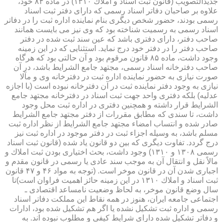
جدیدالتصویب (قانون ثبت اسناد و املاك ۱۳۱۰) در ماده ۸۴ خود،
علاوه بر صاحبان دفاتر اسناد رسمی كه دارای دفتر ثبت اسناد
رسمی بودند، حضور شخص دیگری بنام نماینده اداره ثبت را در دفاتر
اسناد رسمی به رسمیت شناخته بود كه وی نیز می بایست همانند
صاحب دفتر، دارای دفتری باشد كه عین سند ثبت شده در دفتر
صاحب دفتر را در دفتر خود درج نماید. استثنایی كه در این زمینه
وجود داشت، ماده ۸۵ قانون مرقوم بود و آن حالتی بود كه هرگاه
صاحب دفترخانه اسناد رسمی، مجتهد جامع الشرایط باشد، در آن
صورت نیازی به حضور نماینده اداره ثبت در دفترخانه وی و مآلا
نیازی به وجود دفتر نماینده ثبت در آن دفترخانه نبوده است (با اجازه
عدلیه) بلكه دفتری واحد جهت ثبت اسناد در دفترخانه مجتهد جامع
الشرایط قرار داشته و همچنین دفتری در اداره ثبت محل وجود
داشت، تا سندی كه مطابق مقررات از دفتر مجتهد جامع الشرایط
صادر شده و انتساب امضاء مجتهد جامع الشرایط از نظر اداره ثبت
مسلم باشد، به وسیله اجزاء ثبت در دفتر موجود در اداره ثبت نیز
درج گردد. تفاوت دیگری كه بین دو قانون یاد شده (قانون ثبت اسناد
رسمی ۱۳۰۸ و ۱۳۱۰) وجود داشت، بحث اختیاری بودن ثبت املاك و
مالاً نقل و انتقال آن به موجب سند عادی یا رسمی در قانون مقدم و
اجباری شدن آن در قانون موخر است. (توجه به مواد ۴۶ و ۴۷ قانون
ثبت اسناد و املاك ۱۳۱۰ در این زمینه حائز اهمیت فراوان است)تا
سال وضع قانون موخر، به لحاظ وضعیت نامساعد اقتصادی ـ
اجتماعی جامعه ایران، هنوز در همه نقاط این مملكت دفاتر اسناد
رسمی و اداره ثبت تشكیل نشده یا اگر هم تشكیل شده بود، ادارات
و دفاتر تشكیل شده دارای شرایط كیفی و مطلوب نبوده اند. به