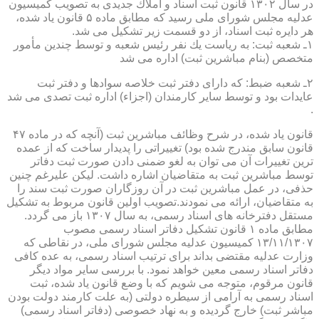
در سال ۱۳۰۲ قانون ثبت اسناد و املاك جدیدی به تصویب كمیسیون
عدلیه مجلس شورای ملی رسید كه مطابق ماده ۵ قانون یاد شده،
هر دایره ثبت اسناد، از دو قسمت زیر تشكیل می شد.
۱ـ شعبه ثبت: به ریاست یك نفر رئیس شعبه و توسط چندین مأمور
متخصص (بنام مباشرین ثبت) اداره می شد
۲ـ شعبه ضبط: كه دارای دفتر ثبت خلاصه سوادها و دفتر ثبت
عایدات بود و توسط سایر كارمندان (اجزاء) اداره ثبت تصدی می شد
.
قانون یاد شده، در شرح وظائف مباشرین ثبت (آنچه كه در ماده ۴۷
قانون سابق مندرج شده بود) تغییراتی را پدیدار ساخت كه از عمده
ترین تغییرات آن می توان به لغو ضمنی دادن صورت ثبت دفاتر
توسط مباشرین ثبت به متقاضیان اشاره داشت. لیكن علیرغم چنین
حذفی، در عمل مباشرین ثبت در آن روزگاران صورت ثبت سند را
به متقاضیان، ارائه می نمودند.تصویب اولین قانون مربوط به تشكیل
مستقل دفترخانه های اسناد رسمی، به سال ۱۳۰۷ باز می گردد.
مطابق ماده ۱ قانون تشكیل دفاتر اسناد رسمی مصوب
۱۳/۱۱/۱۳۰۷ كمیسیون عدلیه مجلس شورای ملی، در نقاطی كه
وزارت عدلیه مقتضی بداند برای ترتیب اسناد رسمی، به عده كافی
دفاتر اسناد رسمی معین خواهد نمود. با بررسی سایر مواد دیگر
قانون مرقوم، متوجه می شویم كه با وضع قانون یاد شده، ثبت
اسناد رسمی به آرامی از سیطره دولتی (به علت كارمند دولت بودن
مباشر ثبت) خارج گردیده و به نهاد خصوصی (دفاتر اسناد رسمی)