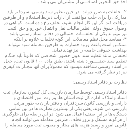
اخذ حق التحریر اضافـــی از مشتریان می باشد .
۲- تخلفات به ضرر دولت: در حین تنظیم سند رسمی، سردفتر باید
مدارکی را برای جلب موافقت از ادارات ذیربط استعلام و از طرفین
دریافت کند اگر این کار انجام نشود، تخلف رخ داده است. کوتاهی در
وصول حقوق دولتی نظیر مالیات نقل و انتقال خودرو و حق الثبت
نیز میتواند یکی از تخلفـــات احتمالی در دفاتر اسناد رسمی باشد.
۳- مفاسد مخل نظم معاملات: این گونه تخلفات علاوه بر اینکه
ممکــن است باعث ورود خسارت به طرفین معامله شود میتواند
بهداشت حقوقی جامعه را نیز تهدید نماید.
تخلفاتی مانند تنظیم سند بدون حضور اشخاصی که قانوناً باید هنگام
تنظیم سند حضــــور داشته باشند، طبق ماده ۱۰۰ قانون ثبت، جعل
در اسناد رسمی شناخته میشود که معمولاً برای آنها مجـازات کیفری
نیز در نظر گرفته می شود.
نظارت بر دفاتر اسناد رسمی:
دفاتر اسناد رسمی توسط سازمان بازرسی کل کشور، سازمان ثبت
اسناد واملاک، اداره کل ثبت استان ها، وزارت امور اقتصادی و
دارایی و بازرسی کانون سردفتران و دفتر یاران به طور مرتب
بازرسی می شوند. یعنی یکی از بیشترین نظارت ها در بین تمامی
دستگاه ها بر این صنف اعمال می شود. در این رابطه برای جلوگیری
از هرگونه مشکل و بروز تخلف، طرفین معامله می توانند انجام
قانونی امور و رسید هزینه های مجاز و مصوب ثبت مورد معامله را