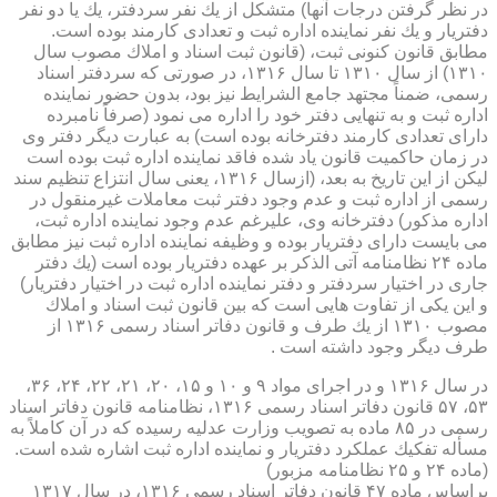
در نظر گرفتن درجات آنها) متشكل از یك نفر سردفتر، یك یا دو نفر
دفتریار و یك نفر نماینده اداره ثبت و تعدادی كارمند بوده است.
مطابق قانون كنونی ثبت، (قانون ثبت اسناد و املاك مصوب سال
۱۳۱۰) از سال ۱۳۱۰ تا سال ۱۳۱۶، در صورتی كه سردفتر اسناد
رسمی، ضمناً مجتهد جامع الشرایط نیز بود، بدون حضور نماینده
اداره ثبت و به تنهایی دفتر خود را اداره می نمود (صرفاً نامبرده
دارای تعدادی كارمند دفترخانه بوده است) به عبارت دیگر دفتر وی
در زمان حاكمیت قانون یاد شده فاقد نماینده اداره ثبت بوده است
لیكن از این تاریخ به بعد، (ازسال ۱۳۱۶، یعنی سال انتزاع تنظیم سند
رسمی از اداره ثبت و عدم وجود دفتر ثبت معاملات غیرمنقول در
اداره مذكور) دفترخانه وی، علیرغم عدم وجود نماینده اداره ثبت،
می بایست دارای دفتریار بوده و وظیفه نماینده اداره ثبت نیز مطابق
ماده ۲۴ نظامنامه آتی الذكر بر عهده دفتریار بوده است (یك دفتر
جاری در اختیار سردفتر و دفتر نماینده اداره ثبت در اختیار دفتریار)
و این یكی از تفاوت هایی است كه بین قانون ثبت اسناد و املاك
مصوب ۱۳۱۰ از یك طرف و قانون دفاتر اسناد رسمی ۱۳۱۶ از
طرف دیگر وجود داشته است .
در سال ۱۳۱۶ و در اجرای مواد ۹ و ۱۰ و ۱۵، ۲۰، ۲۱، ۲۲، ۲۴، ۳۶،
۵۳، ۵۷ قانون دفاتر اسناد رسمی ۱۳۱۶، نظامنامه قانون دفاتر اسناد
رسمی در ۸۵ ماده به تصویب وزارت عدلیه رسیده كه در آن كاملاً به
مسأله تفكیك عملكرد دفتریار و نماینده اداره ثبت اشاره شده است.
(ماده ۲۴ و ۲۵ نظامنامه مزبور)
براساس ماده ۴۷ قانون دفاتر اسناد رسمی ۱۳۱۶، در سال ۱۳۱۷