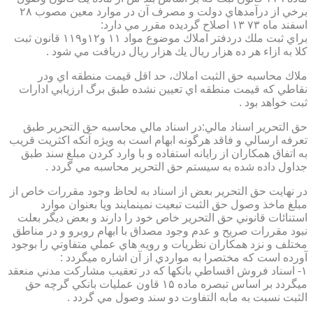
برخي از درآمدهاي دولت و مصرف آن در موارد معين مصوب ۲۸
اسفند ماه ۷۳ ۱۳ اصلاح گرديده مقرر مي دارد:
براي ثبت ملك دردفتر املاك موضوع مواد ۱۱ و۱۲و۱۱۹ قانون ثبت
كلا به ازاء هر ده هزار ريال يك هزار ريال دريافت مي شود .
ملاك محاسبه حق الثبت املاك، حد اقل قيمت منطقه اي ودر
نقاطي كه قيمت منطقه اي تعيين نشده طبق برگ ارزيابي ادارات
ثبت خواهد بود .
حق التحرير اسناد مالي:در اسناد مالي محاسبه حق التحرير طبق
تعرفه ارسالي و فاقد هرگونه ابهام است به ويژه آنكه اكثريت قريب
به اتفاق همكاران از رايانه استفاده و با وارد كردن مبلغ سند طبق
جداول داده شده به سيستم حق التحرير محاسبه مي گردد .
در نهايت حق التحرير بعض از اسناد به لحاظ وجود مقررات خاص از
مبلغ ماخذ وصول حق الثبت تبعيت نمينمايند ويا بعنوان موارد
استنائات قانوني حق التحرير خاص خود را دارند و بعض ديگر بعلت
نبود مقررات صريح و عدم وجود مصداق با ابهام روبرو و در مناطق
مختلف و نزد همكاران نظريات و رويه هاي عملي متفاوتي را بوجود
آورده است كه مختصرا به مواردي از آن اشاره ميگردد :
۱- اسناد فروش اقساطي بانكها كه در تعقيب مشاركت مدني منعقد
ميگردد بر اساس تبصره ماده ۱۵ قاون عمليات بانكي گرچه حق
الثبت نسبت به مابه التفاوت دو سند وصول مي گردد .