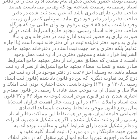
رسمی بودند، حضور شخص دیگری بنام نماینده اداره ثبت را در دفاتر
اسناد رسمی به رسمیت شناخته بود كه وی نیز می بایست همانند
صاحب دفتر، دارای دفتری باشد كه عین سند ثبت شده در دفتر
صاحب دفتر را در دفتر خود درج نماید. استثنایی كه در این زمینه
وجود داشت، ماده ۸۵ قانون مرقوم بود و آن حالتی بود كه هرگاه
صاحب دفترخانه اسناد رسمی، مجتهد جامع الشرایط باشد، در آن
صورت نیازی به حضور نماینده اداره ثبت در دفترخانه وی و مآلا
نیازی به وجود دفتر نماینده ثبت در آن دفترخانه نبوده است (با اجازه
عدلیه) بلكه دفتری واحد جهت ثبت اسناد در دفترخانه مجتهد جامع
الشرایط قرار داشته و همچنین دفتری در اداره ثبت محل وجود
داشت، تا سندی كه مطابق مقررات از دفتر مجتهد جامع الشرایط
صادر شده و انتساب امضاء مجتهد جامع الشرایط از نظر اداره ثبت
مسلم باشد، به وسیله اجزاء ثبت در دفتر موجود در اداره ثبت نیز
درج گردد. تفاوت دیگری كه بین دو قانون یاد شده (قانون ثبت اسناد
رسمی ۱۳۰۸ و ۱۳۱۰) وجود داشت، بحث اختیاری بودن ثبت املاك و
مالاً نقل و انتقال آن به موجب سند عادی یا رسمی در قانون مقدم و
اجباری شدن آن در قانون موخر است. (توجه به مواد ۴۶ و ۴۷ قانون
ثبت اسناد و املاك ۱۳۱۰ در این زمینه حائز اهمیت فراوان است)تا
سال وضع قانون موخر، به لحاظ وضعیت نامساعد اقتصادی ـ
اجتماعی جامعه ایران، هنوز در همه نقاط این مملكت دفاتر اسناد
رسمی و اداره ثبت تشكیل نشده یا اگر هم تشكیل شده بود، ادارات
و دفاتر تشكیل شده دارای شرایط كیفی و مطلوب نبوده اند. به
همین جهت قانونگذار در دو مورد (۱ـ ثبت اسناد كلیه عقود و
معاملات راجع به عین یا منافع اموال غیرمنقول كه در دفتر املاك