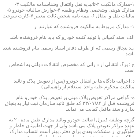
۱-مدارک مالکیت ۲-تائیدیه نقل وانتقال وشناسنامه مالکیت ۳-
مدارک هویتی وشخصی ونظام وظیفه ۴-عوارض سالیانه خودرو ۵-
مالیات نقل و انتقال ۶- بیمه نامه شخص ثالث معتبر ۷-کارت سوخت
۱- مدارک مربوط به مالکیت فروشنده که عبارتند از
الف: سند کمپانی یا تولید کننده خودرو که باید بنام فروشنده باشد
ب: بنچاق رسمی که از طرف دفاتر اسناد رسمی بنام فروشنده شده
باشد
ج : برگ انتقالی از دارائی که مخصوص انتقالات دولتی به اشخاص
است
د: اجرائیه دادگاه ها بر انتقال خودرو (پس از تعویض پلاک و تائید
مالکیت محکوم علیه واخذ استعلام از راهنمائی )
ه- گواهی مراکز تعویض پلاک مبنی بر تعویض پلاک خودرو بنام
فروشنده قبل از ۲۳/۰۷/۸۴ که طبق تائید سازمان ثبت نیاز به بنچاق
ندارد و سند ماقبل کفایت می نماید.
گرچه وظیفه کنترل اصالت خودرو وتائید مدارک طبق ماده ۲۰ به
عهده مراکز تعویض پلاک می باشد ولی از جهت اطمینان خاطر و
جلوگیری از مشکلات بعدی برای دفتر، بهتر است انتساب مدارک