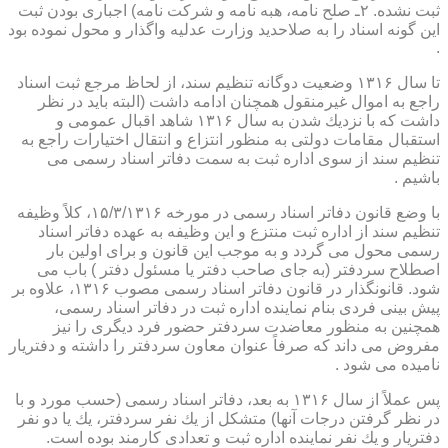
ثبت نشده. ۲ـ صلح نامه، هبه نامه و شركت نامه) اجباری بودن ثبت
این گونه اسناد را به صلاحدید وزارت عدلیه واگذار و محول نموده بود
.
تا سال ۱۳۱۶ وضعیت دوگانه تنظیم سند، از لحاظ مرجع ثبت اسناد
راجع به اموال غیرمنقول همچنان ادامه داشت (البته باید در نظر
داشت كه با نزدیك شدن به سال ۱۳۱۶ شاهد اقبال عمومی و
استقبال مقامات دولتی به منظور انتزاع و انتقال اختیارات راجع به
تنظیم سند از سوی اداره ثبت به سمت دفاتر اسناد رسمی می
باشیم .
با وضع قانون دفاتر اسناد رسمی در مورخه ۱۵/۳/۱۳۱۶، كلاً وظیفه
تنظیم سند از اداره ثبت منتزع و این وظیفه به عهده دفاتر اسناد
رسمی محول می گردد و به موجب این قانون و برای اولین بار
اصطلاح سردفتر (به جای صاحب دفتر یا مسئول دفتر ) باب می
شود. قانونگذار در قانون دفاتر اسناد رسمی مصوب ۱۳۱۶، علاوه بر
پیش بینی فردی بنام نماینده اداره ثبت در دفاتر اسناد رسمی،
همچنین به منظور معاضدت سردفتر حضور فرد دیگری را نیز
مفروض می داند كه صرفاً عنوان معاون سردفتر را داشته و دفتریار
نامیده می شود .
پس عملاً از سال ۱۳۱۶ به بعد، دفاتر اسناد رسمی (حسب مورد و با
در نظر گرفتن درجات آنها) متشكل از یك نفر سردفتر، یك یا دو نفر
دفتریار و یك نفر نماینده اداره ثبت و تعدادی كارمند بوده است.