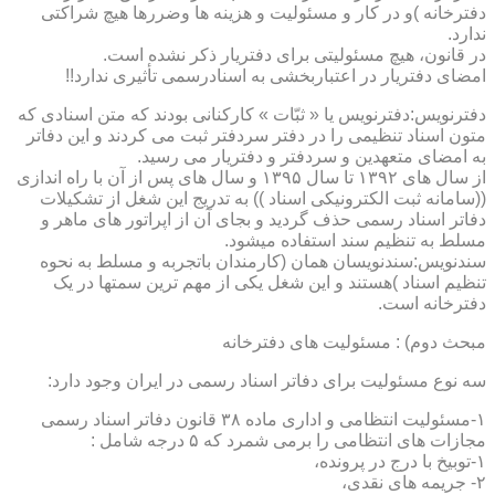
دفترخانه )و در کار و مسئولیت و هزینه ها وضررها هیچ شراکتی
ندارد.
در قانون، هیچ مسئولیتی برای دفتریار ذکر نشده است.
امضای دفتریار در اعتباربخشی به اسنادرسمی تأثیری ندارد!!
دفترنویس:دفترنویس یا « ثبّات » کارکنانی بودند که متن اسنادی که
متون اسناد تنظیمی را در دفتر سردفتر ثبت می کردند و این دفاتر
به امضای متعهدین و سردفتر و دفتریار می رسید.
از سال های ۱۳۹۲ تا سال ۱۳۹۵ و سال های پس از آن با راه اندازی
((سامانه ثبت الکترونیکی اسناد )) به تدریج این شغل از تشکیلات
دفاتر اسناد رسمی حذف گردید و بجای آن از اپراتور های ماهر و
مسلط به تنظیم سند استفاده میشود.
سندنویس:سندنویسان همان (کارمندان باتجربه و مسلط به نحوه
تنظیم اسناد )هستند و این شغل یکی از مهم ترین سمتها در یک
دفترخانه است.
مبحث دوم) : مسئولیت های دفترخانه
سه نوع مسئولیت برای دفاتر اسناد رسمی در ایران وجود دارد:
۱-مسئولیت انتظامی و اداری ماده ۳۸ قانون دفاتر اسناد رسمی
مجازات های انتظامی را برمی شمرد که ۵ درجه شامل :
۱-توبیخ با درج در پرونده،
۲- جریمه های نقدی،