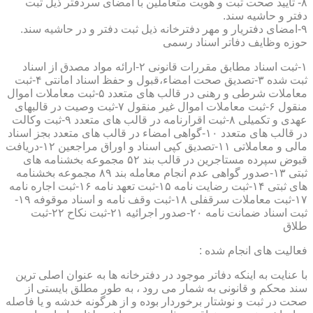
۸- تایید صحت ثبت و هویت متعاملین با امضای سردفتر ذیل ثبت
دفتر و حاشیه سند.
۹-امضای دفتریار و مهر دفترخانه ذیل ثبت دفتر و در حاشیه سند.
حوزه وظایف دفاتر اسناد رسمی
۱-ثبت اسناد مطابق مقررات قانونی ۲-ارائه مواد مصدق از اسناد
ثبت شده ۳-تصدیق صحت امضاء،قبول و حفظ اسناد امانتی ۴-ثبت
معاملات شرطی و رهنی در قالب های متعدد ۵-ثبت معاملات اموال
منقول ۶-ثبت معاملات اموال غیر منقول ۷-ثبت وصیت در قالبهای
عهدی و تکمیلی ۸-ثبت اقرارنامه در قالب های متعدد ۹-ثبت وکالت
در قالب های متعدد ۱۰-گواهی امضاء در قالب های متعدد بجز اسناد
مالی و معاملاتی ۱۱-تصدیق کپی اسناد و اوراق مراجعین ۱۲-دریافت
قبوض سپرده مستاجرین در قالب بند ۵۲ مجموعه بخشنامه های
ثبتی ۱۳-صدور گواهی عدم انجام معامله بند ۸۹ مجموعه بخشنامه
های ثبتی ۱۴-ثبت رضایت نامه ۱۵-ثبت تعهد نامه ۱۶-ثبت اجاره نامه
۱۷-ثبت معاملات سرقفلی ۱۸-ثبت وقف نامه و اسناد موقوفه ۱۹-
ثبت اسناد ضمانت نامه ۲۰-صدور اجرائیه ۲۱-ثبت نکاح ۲۲-ثبت
طلاق
فعالیت های انجام شده :
با عنایت به اینکه دفاتر موجود در دفترخانه ها به عنوان اصلی ترین
سند محکم و قانونی به شمار می رود ، به طور مطلق بایستی از
صحت در ثبت و نوشتار برخوردار بوده و از هرگونه خدشه و یا فاصله