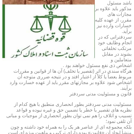
باشد مسئول
مذکور باید علاوه بر
مجازات های
مقرر، از عهده کلیه
خسارات وارده نیز
برآید.
سردفترانی که در
انجام وظایف خود
مرتکب تخلفاتی
بشوند در مقابل
متعاملین و
اشخاص ذی نفع مسئول خواهند بود .
هرگاه سندی در اثر (تقصیر یا تخلف) آن ها از قوانین و مقررات
مربوط بعضاً یا کلاً از اعتبار افتد و در نتیجه ضرری متوجه آن
اشخاص شود علاوه بر مجازتهای مقرر باید از عهده خسارت وارد
برآیند.
قانون و مسئولیت مدنی سردفتر
مسئولیت مدنی سردفتر بطور انحصاری منطبق با هیچ کدام از
نظریه های تقصیر یا خطر یا تضمین حق و غیره نبوده و قواعد
تسبیب و اتلاف را هم نمی توان بطور انحصاری از موجبات و مبانی
آن تلقی نمود؛
بلکه مجموعه ای از عناصر هر یک را به همراه خود داشته و چون
منشأ ایجاد آن «قانون» بوده دارای ترکیب و ماهیت ویژه ای است