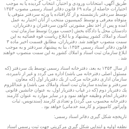
طریق آگهی، امتحانات ورودی و اختبار، انتخاب گردیده یا به موجب
اختیارات حاصله از ماده ۶۹ قانون دفاتر اسناد رسمی مصوب ۱۳۵۴
توسط سردفتر بازنشسته و از كارافتاده یا ورثه سردفتر متوفی یا
متوفاه معرفی و توسط كمیسیون منتخب از آنان اختبار به عمل
آمده و پس از اخذ نظر مشورتی كانون سردفتران و دفتریاران،
دادستان محل یا دادگاه بخش (حسب مورد) توسط سازمان ثبت
اسناد و املاك كشور پیشنهاد و با ابلاغ ریاست قوه قضائیه به این
سمت منصوب خواهند شد. دفتریاران، مطابق قسمت اخیر ماده ۳
قانون دفاتر اسناد رسمی ۱۳۵۴، بنا به پیشنهاد سردفتر و به موجب
ابلاغ سازمان ثبت اسناد و املاك كشور به این سمت منصوب خواهند
شد .
از سال ۱۳۵۴ به بعد، دفترخانه اسناد رسمی توسط یك سردفتر (كه
مسئول اصلی دفترخانه می باشد) اداره می گردد و غیر از نامبرده،
سازمان اداری دفترخانه مركب از یك دفتریار اول (كه معاون
سردفتر و نماینده سازمان ثبت اسناد واملاك می باشد) و عنداللزوم
یك دفتریار دوم (كه در غیاب دفتریار اول، به عنوان جانشین قانونی
دفتریار انجام وظیفه خواهد نمود و در سایر موارد به عنوان كارمند
دفترخانه محسوب می گردد) و تعدادی كارمند (سندنویس، ثبات
واپراتور كامپیوتر و كارمند خدماتی) خواهد بود .
تاریخچه شكل گیری دفاتر اسناد رسمی:
نطفه اولیه و ابتدایی شكل گیری مركزیتی جهت ثبت رسمی اسناد