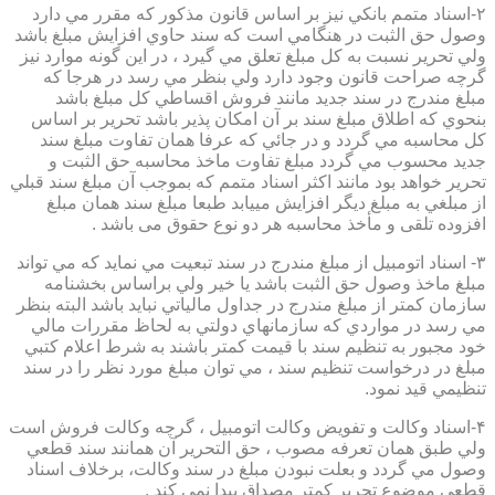
۲-اسناد متمم بانكي نيز بر اساس قانون مذكور كه مقرر مي دارد
وصول حق الثبت در هنگامي است كه سند حاوي افزايش مبلغ باشد
ولي تحرير نسبت به كل مبلغ تعلق مي گيرد ، در اين گونه موارد نيز
گرچه صراحت قانون وجود دارد ولي بنظر مي رسد در هرجا كه
مبلغ مندرج در سند جديد مانند فروش اقساطي كل مبلغ باشد
بنحوي كه اطلاق مبلغ سند بر آن امكان پذير باشد تحرير بر اساس
كل محاسبه مي گردد و در جائي كه عرفا همان تفاوت مبلغ سند
جديد محسوب مي گردد مبلغ تفاوت ماخذ محاسبه حق الثبت و
تحرير خواهد بود مانند اكثر اسناد متمم كه بموجب آن مبلغ سند قبلي
از مبلغي به مبلغ ديگر افزايش مييابد طبعا مبلغ سند همان مبلغ
افزوده تلقی و مأخذ محاسبه هر دو نوع حقوق می باشد .
۳- اسناد اتومبيل از مبلغ مندرج در سند تبعيت مي نمايد كه مي تواند
مبلغ ماخذ وصول حق الثبت باشد يا خير ولي براساس بخشنامه
سازمان كمتر از مبلغ مندرج در جداول مالياتي نبايد باشد البته بنظر
مي رسد در مواردي كه سازمانهاي دولتي به لحاظ مقررات مالي
خود مجبور به تنظيم سند با قيمت كمتر باشند به شرط اعلام كتبي
مبلغ در درخواست تنظيم سند ، مي توان مبلغ مورد نظر را در سند
تنظيمي قيد نمود.
۴-اسناد وكالت و تفويض وكالت اتومبيل ، گرچه وكالت فروش است
ولي طبق همان تعرفه مصوب ، حق التحرير آن همانند سند قطعي
وصول مي گردد و بعلت نبودن مبلغ در سند وكالت، برخلاف اسناد
قطعی موضوع تحریر کمتر مصداق پیدا نمی کند .