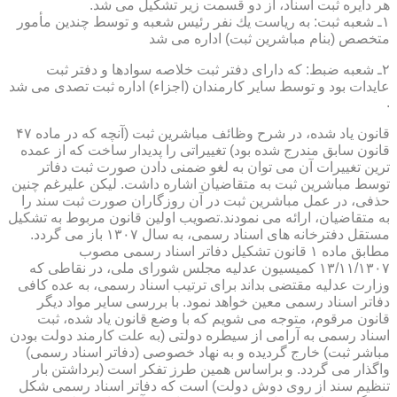
هر دایره ثبت اسناد، از دو قسمت زیر تشكیل می شد.
۱ـ شعبه ثبت: به ریاست یك نفر رئیس شعبه و توسط چندین مأمور
متخصص (بنام مباشرین ثبت) اداره می شد
۲ـ شعبه ضبط: كه دارای دفتر ثبت خلاصه سوادها و دفتر ثبت
عایدات بود و توسط سایر كارمندان (اجزاء) اداره ثبت تصدی می شد
.
قانون یاد شده، در شرح وظائف مباشرین ثبت (آنچه كه در ماده ۴۷
قانون سابق مندرج شده بود) تغییراتی را پدیدار ساخت كه از عمده
ترین تغییرات آن می توان به لغو ضمنی دادن صورت ثبت دفاتر
توسط مباشرین ثبت به متقاضیان اشاره داشت. لیكن علیرغم چنین
حذفی، در عمل مباشرین ثبت در آن روزگاران صورت ثبت سند را
به متقاضیان، ارائه می نمودند.تصویب اولین قانون مربوط به تشكیل
مستقل دفترخانه های اسناد رسمی، به سال ۱۳۰۷ باز می گردد.
مطابق ماده ۱ قانون تشكیل دفاتر اسناد رسمی مصوب
۱۳/۱۱/۱۳۰۷ كمیسیون عدلیه مجلس شورای ملی، در نقاطی كه
وزارت عدلیه مقتضی بداند برای ترتیب اسناد رسمی، به عده كافی
دفاتر اسناد رسمی معین خواهد نمود. با بررسی سایر مواد دیگر
قانون مرقوم، متوجه می شویم كه با وضع قانون یاد شده، ثبت
اسناد رسمی به آرامی از سیطره دولتی (به علت كارمند دولت بودن
مباشر ثبت) خارج گردیده و به نهاد خصوصی (دفاتر اسناد رسمی)
واگذار می گردد. و براساس همین طرز تفكر است (برداشتن بار
تنظیم سند از روی دوش دولت) است كه دفاتر اسناد رسمی شكل