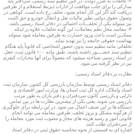
۲- تخلفات به ضرر دولت: در حین تنظیم سند رسمی، سردفتر باید
مدارکی را برای جلب موافقت از ادارات ذیربط استعلام و از طرفین
دریافت کند اگر این کار انجام نشود، تخلف رخ داده است. کوتاهی در
وصول حقوق دولتی نظیر مالیات نقل و انتقال خودرو و حق الثبت
نیز میتواند یکی از تخلفـــات احتمالی در دفاتر اسناد رسمی باشد.
۳- مفاسد مخل نظم معاملات: این گونه تخلفات علاوه بر اینکه
ممکــن است باعث ورود خسارت به طرفین معامله شود میتواند
بهداشت حقوقی جامعه را نیز تهدید نماید.
تخلفاتی مانند تنظیم سند بدون حضور اشخاصی که قانوناً باید هنگام
تنظیم سند حضــــور داشته باشند، طبق ماده ۱۰۰ قانون ثبت، جعل
در اسناد رسمی شناخته میشود که معمولاً برای آنها مجـازات کیفری
نیز در نظر گرفته می شود.
نظارت بر دفاتر اسناد رسمی:
دفاتر اسناد رسمی توسط سازمان بازرسی کل کشور، سازمان ثبت
اسناد واملاک، اداره کل ثبت استان ها، وزارت امور اقتصادی و
دارایی و بازرسی کانون سردفتران و دفتر یاران به طور مرتب
بازرسی می شوند. یعنی یکی از بیشترین نظارت ها در بین تمامی
دستگاه ها بر این صنف اعمال می شود. در این رابطه برای جلوگیری
از هرگونه مشکل و بروز تخلف، طرفین معامله می توانند انجام
قانونی امور و رسید هزینه های مجاز و مصوب ثبت مورد معامله را
از سردفتران طلب کنند.
اشاره ای به قسمتی از نحوه محاسبه حقوق ثبتی در دفاتر اسناد