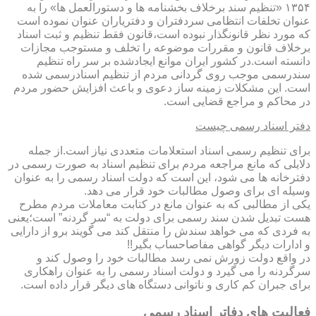
۱۳۵۴ «تنظیم سند برخلاف بخشنامه ها و دستورالعمل ها» را به
عنوان تخلفات انتظامی سردفتران و دفتریاران عنوان نموده است
که مورد نظر قانونگذار نبوده است،قانون فقط تنظیم و ثبت اسناد
برخلاف قانون و مقررات موضوعه را تخلف و مستوجب مجازات
دانسته است.در کشور ایران موانع ایجادشده بر سر راه تنظیم
سندرسمی موجب روی گردانی مردم از تنظیم اسنادرسمی شده
است. این مشکلات زمینه ساز دعوی و باعث افزایش حضور مردم
در محاکم و مراجع قضایی است.
دفتر اسناد رسمی چیست
برای تنظیم رسمی اسناد استعلامات متعددی نیاز است.از جمله
دلایلی که مانع مراجعه مردم برای تنظیم اسناد به صورت رسمی در
دفترخانه ها می شود، این است که دولت اسناد رسمی را به عنوان
وسیله ای برای وصول مطالبات خود قرار می دهد.
یکی از مطالبی که به عنوان مانع در کتابت معاملات مردم مطرح
هست تبدیل شدن سند رسمی برای دولت به “سر گردنه” است؛یعنی
به فردی که می خواهد سندش را منتقل کند می گویند برو از دارایی
و ادارات دیگر گواهی مفاصاحساب بگیر!!
در واقع دولت زورش نمی رسد مطالبات خود را وصول کند و
سرگردنه را می گیرد و دولت اسناد رسمی را به عنوان راهکاری
برای جبران کم کاری و ناتوانی دستگاه های دیگر قرار داده است.
فعالیت های دفاتر اسناد رسمی