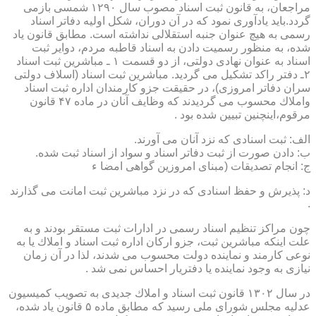
مراجعان، به قانون ثبت اسناد مصوب سال ۱۲۹۰ شمسی بازمی
گردد.باید یادآوری نمود كه در آن دوران، شكل اولیه دفاتر اسناد
رسمی به هیچ عنوان جنبه استقلالی نداشته است. مطابق قانون یاد
شده، به منظور رسمیت دادن به اسناد قاطبه مردم، دوایر ثبت
اسناد به عنوان نهادی دولتی، از دو قسمت ۱ ـ مباشرین ثبت اسناد
۲ـ دفتر راكد تشكیل می گردید. مباشرین ثبت اسناد (اسلاف دولتی
سران دفاتر امروزی)، در حقیقت جزو كارمندان اداره ثبت اسناد
واملاك محسوب می گردیدند كه وظایف آنان در ماده ۴۷ قانون
مرقوم،اینچنین تبیین شده بود .
الف: ثبت اسنادی كه نزد آنان می آورند.
ب: دادن صورت از ثبت دفاتر اسناد و سواد از اسناد ثبت شده.
ج: انجام تصدیقات (مبنای امروزین گواهی امضا ء
د: پذیرش و حفظ اسنادی كه در نزد مباشرین ثبت امانت می گذارند
.
چون مراكز تنظیم اسناد رسمی در ادارات ثبت مستقر بودند و به
علت اینكه مباشرین ثبت، جزو اركان اداره ثبت اسناد و املاك یا به
نوعی كارمند و نماینده دولت محسوب می شدند، لذا در آن زمان
نیازی به وجود نماینده یا دفتریار احساس نمی شد .
در سال ۱۳۰۲ قانون ثبت اسناد و املاك جدیدی به تصویب كمیسیون
عدلیه مجلس شورای ملی رسید كه مطابق ماده ۵ قانون یاد شده،