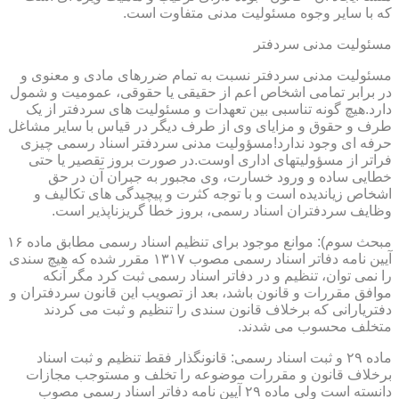
که با سایر وجوه مسئولیت مدنی متفاوت است.
مسئولیت مدنی سردفتر
مسئولیت مدنی سردفتر نسبت به تمام ضررهای مادی و معنوی و
در برابر تمامی اشخاص اعم از حقیقی یا حقوقی، عمومیت و شمول
دارد.هیچ گونه تناسبی بین تعهدات و مسئولیت های سردفتر از یک
طرف و حقوق و مزایای وی از طرف دیگر در قیاس با سایر مشاغل
حرفه ای وجود ندارد!مسؤولیت مدنی سردفتر اسناد رسمی چیزی
فراتر از مسؤولیتهای اداری اوست.در صورت بروز تقصیر یا حتی
خطایی ساده و ورود خسارت، وی مجبور به جبران آن در حق
اشخاص زیاندیده است و با توجه کثرت و پیچیدگی های تکالیف و
وظایف سردفتران اسناد رسمی، بروز خطا گریزناپذیر است.
مبحث سوم): موانع موجود برای تنظیم اسناد رسمی مطابق ماده ۱۶
آیین نامه دفاتر اسناد رسمی مصوب ۱۳۱۷ مقرر شده که هیچ سندی
را نمی توان، تنظیم و در دفاتر اسناد رسمی ثبت کرد مگر آنکه
موافق مقررات و قانون باشد، بعد از تصویب این قانون سردفتران و
دفتریارانی که برخلاف قانون سندی را تنظیم و ثبت می کردند
متخلف محسوب می شدند.
ماده ۲۹ و ثبت اسناد رسمی: قانونگذار فقط تنظیم و ثبت اسناد
برخلاف قانون و مقررات موضوعه را تخلف و مستوجب مجازات
دانسته است ولی ماده ۲۹ آیین نامه دفاتر اسناد رسمی مصوب