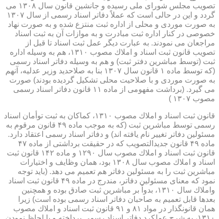
تصویب مجلس شورای ملی رسیده و جانشین قانون سال ۱۳۰۸ می
گردد و این در حالی است كه عملاً دفاتر اسناد رسمی از سال ۱۳۰۷
به صورت موردی و محلی از اداره ثبت منتزع شده و به صورت نهاد
خصوصی در كنار اداره ثبت مبادرت و به موازات آن به ثبت اسناد
مراجعان می نمودند. به عبارت دیگر عمل ثبت اسناد تا قبل از
تصویب قانون ثبت اسناد و املاك مصوب ۱۳۱۰، هم به وسیله اداره
ثبت (توسط مباشرین دفتر ثبت) و هم به وسیله دفاتر اسناد رسمی
(كه توسط ماده ۱ قانون سال ۱۳۰۷ بنا به صلاحدید وزیر عدلیه، آنهم
به صورت موردی و با صلاحیت محلی تشكیل گردیده بودند) صورت
می گیرد. (برداشت مفهومی از ماده ۱۱ قانون دفاتر اسناد رسمی
مصوب ۱۳۰۷ )
قانون ثبت اسناد و املاك مصوب ۱۳۱۰، كماكان به ثبت توأمان اسناد
رسمی توسط مباشرین ثبت (كه به موجب ماده ۴۹ قانون مرقوم به
مسئولین دفاتر تغییر نام یافته اند) و دفاتر اسناد رسمی اعتقاد دارد.
ماده ۴۹ قانون جدیدالتصویب كه در حقیقت برداشتی از ماده ۴۷
قانون ثبت اسناد و املاك مصوب سال ۱۲۹۰ و ماده ۱۴۲ قانون ثبت
اسناد و املاك مصوب سال ۱۳۰۸ بود، همان وظایف و اختیارات
مباشرین ثبت را به مسئولین دفاتر هم تعمیم می دهد. (باید توجه
نمود كه معنای مسئولین دفاتر، مندرج در ماده ۴۹ قانون ثبت اسناد
واملاك سال ۱۳۱۰، بدواً بر مباشرین ثبت صادق بوده و همچنین
بعدها قابل تعمیم به صاحبان دفاتر اسناد رسمی بوده است) زیرا
همان قانونگذار در مواد ۸۱ و ۹۱ قانون ثبت اسناد و املاك مصوب
۱۳۱۰، به شرح عملكرد دفاتر اسناد رسمی پرداخته و با لحاظ نمودن