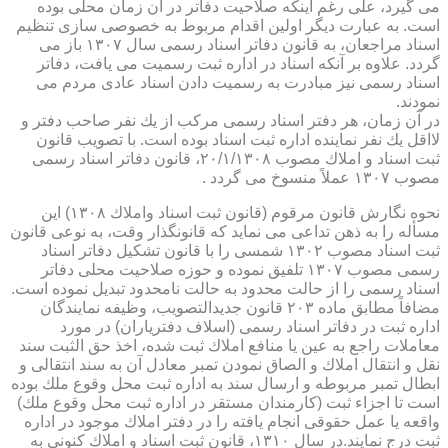
می گیرد، علی رغم اینكه صلاحیت دفاتر در آن زمان محلی بوده
است. به عبارت دیگر اولین اقدام مربوط به خصوصی سازی تنظیم
اسناد مراجعان، به قانون دفاتر اسناد رسمی سال ۱۳۰۷ باز می
گردد. علاوه بر آنكه اسناد در اداره ثبت رسمیت می یافت، دفاتر
اسناد رسمی نیز مبادرت به رسمیت دادن اسناد عادی مردم می
نمودند.
در آن زمان، هر دفتر اسناد رسمی مركب از یك نفر صاحب دفتر و
لااقل یك نفر نماینده اداره ثبت اسناد بوده است. با تصویب قانون
ثبت اسناد و املاك مصوب ۲۰/۱/۱۳۰۸، قانون دفاتر اسناد رسمی
مصوب ۱۳۰۷ عملاً منسوخ می گردد .
نحوه نگارش قانون مرقوم (قانون ثبت اسناد واملاك ۱۳۰۸) این
مسأله را به ذهن تداعی می نماید كه قانونگذار وقت، به نوعی قانون
ثبت اسناد مصوب ۱۳۰۲ شمسی را با قانون تشكیل دفاتر اسناد
رسمی مصوب ۱۳۰۷ تلفیق نموده و حوزه صلاحیت محلی دفاتر
اسناد رسمی را از حالت محدود به حالت نامحدود تبدیل نموده است.
مضافاً مطابق ماده ۲۰۳ قانون جدیدالتصویب، وظیفه نمایندگان
اداره ثبت در دفاتر اسناد رسمی (اسلاف دفتریاران) در مورد
معاملات راجع به عین یا منافع املاك ثبت شده، اخذ حق الثبت سند
نقل و انتقال املاك و الصاق نمودن تمبر معادل آن به سند انتقالی و
ابطال تمبر مربوطه و ارسال سند به اداره ثبت محل وقوع ملك بوده
است تا اجزاء ثبت (كارمندان مستقر در اداره ثبت محل وقوع ملك)
واقعه یا عمل حقوقی انجام یافته را در دفتر املاك موجود در اداره
ثبت درج نمایند.در سال ۱۳۱۰، قانون ثبت اسناد و املاك كنونی به