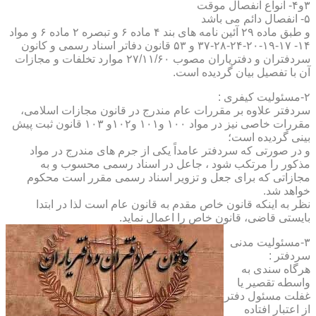
۳و۴- انواع انفصال موقت
۵- انفصال دائم می باشد
و طبق ماده ۲۹ آئین نامه های بند ۴ ماده ۶ و تبصره ۲ ماده ۶ و مواد
۱۴- ۱۷-۱۹-۲۰-۲۴-۲۸-۳۷ و ۵۳ قانون دفاتر اسناد رسمی و کانون
سردفتران و دفتریاران مصوب ۲۷/۱۱/۶۰ موارد تخلفات و مجازات
آن با تفصیل بیان گردیده است.
۲-مسئولیت کیفری :
سردفتر علاوه بر مقررات عام مندرج در قانون مجازات اسلامی،
مقررات خاصی نیز در مواد ۱۰۰ و۱۰۱ و۱۰۲و ۱۰۳ قانون ثبت پیش
بینی گردیده است؛
و در صورتی که سردفتر عامداً یکی از جرم های مندرج در مواد
مذکور را مرتکب شود ، جاعل در اسناد رسمی محسوب و به
مجازاتی که برای جعل و تزویر اسناد رسمی مقرر است محکوم
خواهد شد.
نظر به اینکه قانون خاص مقدم به قانون عام است لذا در ابتدا
بایستی قاضی، قانون خاص را اعمال نماید.
۳-مسئولیت مدنی
سردفتر :
هرگاه سندی به
واسطه تقصیر یا
غفلت مسئول دفتر
از اعتبار افتاده