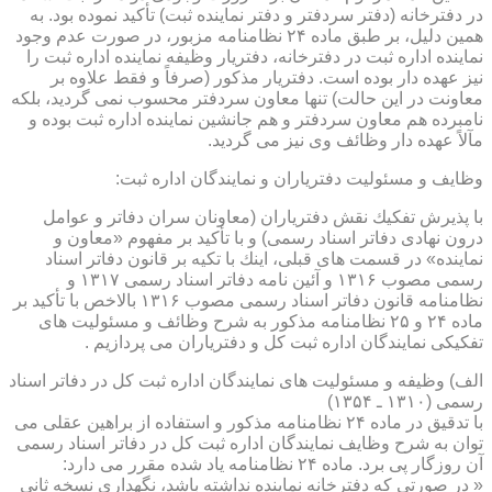
در دفترخانه (دفتر سردفتر و دفتر نماینده ثبت) تأكید نموده بود. به
همین دلیل، بر طبق ماده ۲۴ نظامنامه مزبور، در صورت عدم وجود
نماینده اداره ثبت در دفترخانه، دفتریار وظیفه نماینده اداره ثبت را
نیز عهده دار بوده است. دفتریار مذكور (صرفاً و فقط علاوه بر
معاونت در این حالت) تنها معاون سردفتر محسوب نمی گردید، بلكه
نامبرده هم معاون سردفتر و هم جانشین نماینده اداره ثبت بوده و
مآلاً عهده دار وظائف وی نیز می گردید.
وظایف و مسئولیت دفتریاران و نمایندگان اداره ثبت:
با پذیرش تفكیك نقش دفتریاران (معاونان سران دفاتر و عوامل
درون نهادی دفاتر اسناد رسمی) و با تأكید بر مفهوم «معاون و
نماینده» در قسمت های قبلی، اینك با تكیه بر قانون دفاتر اسناد
رسمی مصوب ۱۳۱۶ و آئین نامه دفاتر اسناد رسمی ۱۳۱۷ و
نظامنامه قانون دفاتر اسناد رسمی مصوب ۱۳۱۶ بالاخص با تأكید بر
ماده ۲۴ و ۲۵ نظامنامه مذكور به شرح وظائف و مسئولیت های
تفكیكی نمایندگان اداره ثبت كل و دفتریاران می پردازیم .
الف) وظیفه و مسئولیت های نمایندگان اداره ثبت كل در دفاتر اسناد
رسمی (۱۳۱۰ ـ ۱۳۵۴)
با تدقیق در ماده ۲۴ نظامنامه مذكور و استفاده از براهین عقلی می
توان به شرح وظایف نمایندگان اداره ثبت كل در دفاتر اسناد رسمی
آن روزگار پی برد. ماده ۲۴ نظامنامه یاد شده مقرر می دارد:
« در صورتی كه دفترخانه نماینده نداشته باشد، نگهداری نسخه ثانی