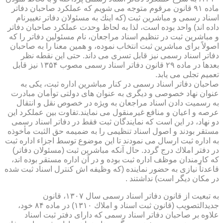
ماده ۹۱ قانون مرقوم متوجه می شویم كه عملكرد صاحبان دفاتر
اسناد رسمی و مباشرین ثبت (كه اینك به مسئولان دفاتر تغییرنام
داده اند) واحد بوده است، لذا به لحاظ وحدت عملكرد صاحبان دفاتر
و مباشرین ثبت در تنظیم اسناد مراجعان، نام مسئولین دفاتر را كه
اصولاً برای مباشرین ثبت انتخاب نموده، و همین معنا را به صاحبان
دفاتر اسناد رسمی نیز قابل تسری می داند. حتی این نقطه نظر
بعدها در ماده ۲۹ قانون دفاتر اسناد رسمی مصوب ۱۳۵۴ نیز قابل
تعمیم تجلی می یابد.
صاحبان دفاتر اسناد رسمی در كنار مباشرین اداره ثبت، یكی به
عنوان نهاد خصوصی و دیگری به عنوان های دولتی توأمان مبادرت
به رسمیت دادن اسناد مراجعان به ویژه در خصوص نقل و انتقال
عرصه و اعیان و منافع غیرمنقول می نمایند.تفاوت بین عملكرد این
دو نهاد، در این است كه نمایندگان ثبت فقط در دفاتر اسناد رسمی
مستقر بودند و اصول اسناد تنظیمی را به ضمیمه حق الثبت مأخوذه
به اداره ثبت ارسال می نمودند تا این موضوع توسط اجزاء اداره ثبت
در دفتر املاك درج گردد. حال آنكه مباشرین ثبت (مسئولان دفاتر)
كه كارمندان موظف اداره ثبت بوده و در آن اداره مستقر بوده اند،
قاعدتاً نیازی به حضور نماینده (كه وظیفه اش كنترل اسناد ثبت شده
در مكان دیگر است) نداشتند .
به تبعیت از قانون دفاتر اسناد رسمی سال ۱۳۰۷، قانون
جدیدالتصویب (قانون ثبت اسناد و املاك ۱۳۱۰) در ماده ۸۴ خود،
علاوه بر صاحبان دفاتر اسناد رسمی كه دارای دفتر ثبت اسناد