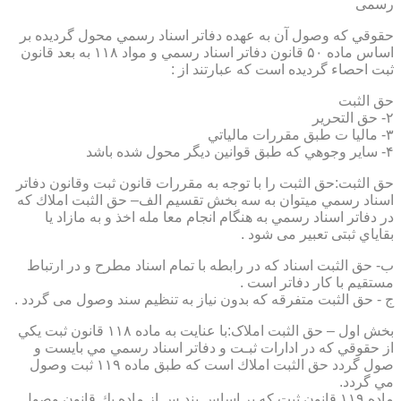
رسمی
حقوقي كه وصول آن به عهده دفاتر اسناد رسمي محول گرديده بر
اساس ماده ۵۰ قانون دفاتر اسناد رسمي و مواد ۱۱۸ به بعد قانون
ثبت احصاء گرديده است كه عبارتند از :
حق الثبت
۲- حق التحرير
۳- ماليا ت طبق مقررات مالياتي
۴- ساير وجوهي كه طبق قوانين ديگر محول شده باشد
حق الثبت:حق الثبت را با توجه به مقررات قانون ثبت وقانون دفاتر
اسناد رسمي ميتوان به سه بخش تقسيم الف– حق الثبت املاك كه
در دفاتر اسناد رسمي به هنگام انجام معا مله اخذ و به مازاد يا
بقاياي ثبتی تعبیر می شود .
ب- حق الثبت اسناد كه در رابطه با تمام اسناد مطرح و در ارتباط
مستقيم با كار دفاتر است .
ج - حق الثبت متفرقه كه بدون نياز به تنظیم سند وصول می گردد .
بخش اول – حق الثبت املاک:با عنايت به ماده ۱۱۸ قانون ثبت يكي
از حقوقي كه در ادارات ثبـت و دفاتر اسناد رسمي مي بايست و
صول گردد حق الثبت املاك است كه طبق ماده ۱۱۹ ثبت وصول
مي گردد.
ماده ۱۱۹ قانون ثبت كه بر اساس بند س از ماده يك قانون وصول