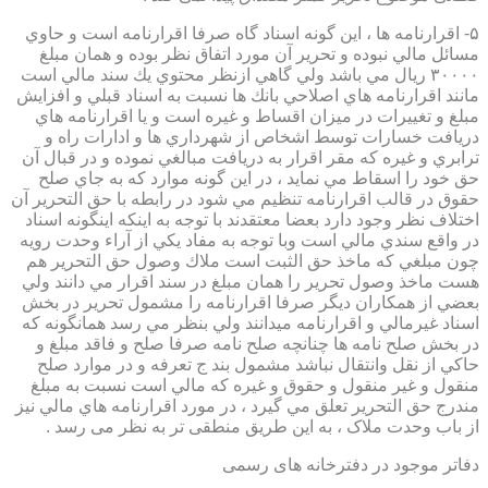
۵- اقرارنامه ها ، اين گونه اسناد گاه صرفا اقرارنامه است و حاوي
مسائل مالي نبوده و تحرير آن مورد اتفاق نظر بوده و همان مبلغ
۳۰۰۰۰ ريال مي باشد ولي گاهي ازنظر محتوي يك سند مالي است
مانند اقرارنامه هاي اصلاحي بانك ها نسبت به اسناد قبلي و افزايش
مبلغ و تغييرات در ميزان اقساط و غيره است و يا اقرارنامه هاي
دريافت خسارات توسط اشخاص از شهرداري ها و ادارات راه و
ترابري و غيره كه مقر اقرار به دريافت مبالغي نموده و در قبال آن
حق خود را اسقاط مي نمايد ، در اين گونه موارد كه به جاي صلح
حقوق در قالب اقرارنامه تنظيم مي شود در رابطه با حق التحرير آن
اختلاف نظر وجود دارد بعضا معتقدند با توجه به اينكه اينگونه اسناد
در واقع سندي مالي است وبا توجه به مفاد يكي از آراء وحدت رويه
چون مبلغي كه ماخذ حق الثبت است ملاك وصول حق التحرير هم
هست ماخذ وصول تحرير را همان مبلغ در سند اقرار مي دانند ولي
بعضي از همكاران ديگر صرفا اقرارنامه را مشمول تحرير در بخش
اسناد غيرمالي و اقرارنامه ميدانند ولي بنظر مي رسد همانگونه كه
در بخش صلح نامه ها چنانچه صلح نامه صرفا صلح و فاقد مبلغ و
حاكي از نقل وانتقال نباشد مشمول بند ج تعرفه و در موارد صلح
منقول و غير منقول و حقوق و غيره كه مالي است نسبت به مبلغ
مندرج حق التحرير تعلق مي گيرد ، در مورد اقرارنامه هاي مالي نيز
از باب وحدت ملاک ، به این طریق منطقی تر به نظر می رسد .
دفاتر موجود در دفترخانه های رسمی