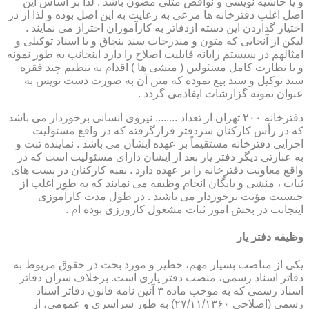
و یا حاشیه نویسی و نواقص مثلی مصون باشد . لذا بر اساس این
اصل اغلب دفترخانه ها مرعی به رعایت به این اصل بوده و لذا از در
اختیار گذاردن این دسته ازدفاتر به کارآموزان احتراز می نمایند .
لیکن از آنجایی که متون و مندرجات سند بنچاق و یا اسناد توکیلی و
امثالهم در سیستم رایانه قابلیت اصلاح را دارد اینجانب به طور نمونه
و با نظارت کامل مسئولین ( منشی ها ) اقدام به تنظیم چند فقره
سند توکیل و سند بیع نموده که متن آن به صورت دست نویس به
عنوان نمونه گزارشات ایفادمی گردد .
دفترخانه ۲۰۰ تهران از تعداد ........ نیروی انسانی برخوردار می باشد
که در رأس کارکنان سردفتر قرارگرفته که در واقع مسئولیت
اجرایی دفترخانه مستقیماً بر عهده ایشان می باشد . نماینده ثبت و
به عبارتی دیگر دفتر یار بعد از ایشان دارای مسئولیت است که در
واقع معاونت دفترخانه را بر عهده دارد . بقیه کارکنان در پست های
ثبات ، منشی و بایگان انجام وظیفه می نمایند که به طور اغلب از
جنسیت مؤنث برخوردار می باشند . در طول مدت کارآموزی
اینجانب در بخش امور ثبات مشغول کارورزی بوده ام .
وظیفه دفتر یار
یكی از مناصب بسیار مهم، خطیر و مورد بحث در حقوق مربوط به
دفاتر اسناد رسمی، منصب دفتر یاری است. برخلاف سران دفاتر
اسناد رسمی كه به موجب ماده ۳ آئین نامه قانون دفاتر اسناد
رسمی (اصلاحی ۲۷/۱۱/۱۳۶۰) به طور سراسری و عمومی، از