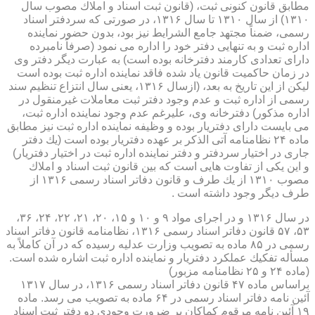
مطابق قانون كنونی ثبت، (قانون ثبت اسناد و املاك مصوب سال
۱۳۱۰) از سال ۱۳۱۰ تا سال ۱۳۱۶، در صورتی كه سردفتر اسناد
رسمی، ضمناً مجتهد جامع الشرایط نیز بود، بدون حضور نماینده
اداره ثبت و به تنهایی دفتر خود را اداره می نمود (صرفاً نامبرده
دارای تعدادی كارمند دفترخانه بوده است) به عبارت دیگر دفتر وی
در زمان حاكمیت قانون یاد شده فاقد نماینده اداره ثبت بوده است
لیكن از این تاریخ به بعد، (ازسال ۱۳۱۶، یعنی سال انتزاع تنظیم سند
رسمی از اداره ثبت و عدم وجود دفتر ثبت معاملات غیرمنقول در
اداره مذكور) دفترخانه وی، علیرغم عدم وجود نماینده اداره ثبت،
می بایست دارای دفتریار بوده و وظیفه نماینده اداره ثبت نیز مطابق
ماده ۲۴ نظامنامه آتی الذكر بر عهده دفتریار بوده است (یك دفتر
جاری در اختیار سردفتر و دفتر نماینده اداره ثبت در اختیار دفتریار)
و این یكی از تفاوت هایی است كه بین قانون ثبت اسناد و املاك
مصوب ۱۳۱۰ از یك طرف و قانون دفاتر اسناد رسمی ۱۳۱۶ از
طرف دیگر وجود داشته است .
در سال ۱۳۱۶ و در اجرای مواد ۹ و ۱۰ و ۱۵، ۲۰، ۲۱، ۲۲، ۲۴، ۳۶،
۵۳، ۵۷ قانون دفاتر اسناد رسمی ۱۳۱۶، نظامنامه قانون دفاتر اسناد
رسمی در ۸۵ ماده به تصویب وزارت عدلیه رسیده كه در آن كاملاً به
مسأله تفكیك عملكرد دفتریار و نماینده اداره ثبت اشاره شده است.
(ماده ۲۴ و ۲۵ نظامنامه مزبور)
براساس ماده ۴۷ قانون دفاتر اسناد رسمی ۱۳۱۶، در سال ۱۳۱۷
آئین نامه دفاتر اسناد رسمی در ۶۴ ماده به تصویب می رسد. ماده
۱۹ آئین نامه مرقوم كماكان بر ضرورت وجودی دو دفتر ثبت اسناد