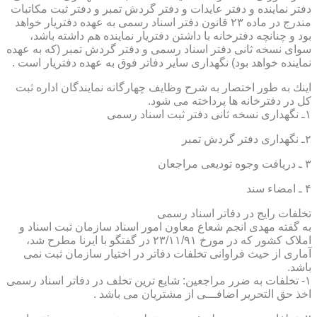
دفتر نماینده و دفتر عایدات و دفتر گردش تمبر و دفتر ثبت مكاتبات
مندرج در ماده ۲۳ قانون دفتر اسناد رسمی به عهده دفتریار خواهد
بود و چنانچه دفترخانه با داشتن دفتریار نماینده هم داشته باشد،
سوای نسخه ثانی دفتر اسناد رسمی و دفتر گردش تمبر (كه به عهده
نماینده خواهد بود) نگهداری سایر دفاتر فوق به عهده دفتریار است .
اینك به طور اختصار به شرح وظایف چهارگانه نمایندگان اداره ثبت
كل در دفترخانه ها پرداخته می شود.
۱ـ نگهداری نسخه ثانی دفتر ثبت اسناد رسمی
۲ـ نگهداری دفتر گردش تمبر
۳ ـ دریافت وجوه تودیعی مراجعان
۴ ـ امضاء سند
تخلفات رایج در دفاتر اسناد رسمی
به گفته مهدی انجم شعاع معاون امور اسناد سازمان ثبت اسناد و
املاک کشور که در مورخ ۲۳/۱۱/۹۱ در گفتگو با ایرنا مطرح شد،
آماری از حیث فراوانی تخلفات دفاتر در اختیار سازمان ثبت نمی
باشد.
۱- تخلفات به ضرر مراجعین: شایع ترین تخلف در دفاتر اسناد رسمی
اخذ حق التحریر اضافـــی از مشتریان می باشد .