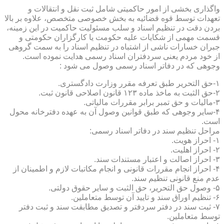
واگذاری بخشی از امور حاکمیتی شامل ثبت نقل و انتقالات و
تعهدات توسط قوه قضائیه به بخش خصوصی متخصص، علاوه بر بالا
بردن دقت در تنظیم اسناد و سلب مسئولیت حاکمیت در این زمینه،
قسمت مهمی از شکایات علیه حکومت یا کارگزاران حکومتی و
جبران خسارات ناشی از اشتباه در تنظیم اسناد را به سمت گروهی
از خود مردم یعنی سردفتران اسناد رسمی هدایت نموده است.
وجوهی که در دفاتر اسناد رسمی وصول می شود :
۱-حق التحریر طبق تعرفه مقرر وزارت دادگستری.
۲-حق الثبت به ماخذ ماده ۱۲۳ قانون اصلاحی قانون ثبت.
۳-مالیات و حق تمبر برابر مقررات مالیاتی.
۴-سایر وجوهی که طبق قوانین وصول آن به عهده دفترخانه محول
است.
مراحل تنظیم سند در دفاتر اسناد رسمی:
۱- احراز هویت.
۲- احراز اهلیت.
۳- احراز اصالت و اعتبار مستندات سند.
۴- احراز انجام مقررات قانونی و انجام مکاتبات لازم و اطمینان از
عدم منع قانونی تنظیم سند.
۵- وصول حق التحریر، حق الثبت و سایر حقوق دولتی.
۶- تنظیم اوراق سند و تایید آن توسط متعاملین.
۷- ثبت سند در دفتر سردفتر و تصدیق مطابقت سند و ثبت دفتر
توسط متعاملین.