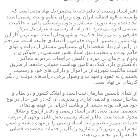
دفتر اسناد رسمی (یا دفترخانه یا محضر) یک نهاد مدنی است که
وابسته به قوه قضائیه ایران بوده و برای تنظیم و ثبت رسمی اسناد
ایجاد شده و به صورت مستقل و بدون وابستگی مالی به حاکمیت
سیاسی اداره می شود. دفتر اسناد رسمی به عنوان یک مرکز
حقوقی و مدنی رابط حاکمیت و شهروندان است، مهم ترین کار این
نهاد تامین و تضمین امنیت حقوقی و اقتصادی جامعه است. سردفتر
در رأس این نهاد شخصاً دارای مسئولیتی مستقل از دولت و قوای
حاکم بوده و با تنظیم دقیق اسناد نقش حساسی در جلوگیری از
وقوع نزاع های بی مورد و کاهش مراجعات مردم به محاکم
دادگستری دارد. کمک به تامین بهداشت حقوقی جامعه، از طریق
تثبیت مالکیت شهروندان بر اموال و دارائی های خود و رسمیت
بخشیدن به عقود و تعهدات و وصول برخی درآمدهای دولت از دیگر
کارهای این نهاد است.
از ابتدای تأسیس سازمان ثبت اسناد و املاک کشور و در نظام و
ساختار سنتی و قدیمی اداری و مدیریتی آن که در عین حال در نوع
خود مترقی بوده، بخشی از وظایف اجرایی بر عهده نهادهای
تخصصی مدنی یعنی دفاتر اسناد رسمی و دفاتر ازدواج و طلاق
محول شده است. دفاتر اسناد رسمی بخش قابل توجهی از عرضه
خدمات ثبتی و تنظیم و ثبت اسناد رسمی را بر عهده داشته و ضمن
انجام امور مزبور کار مشاوره رایگان و خدمات معاضدت قضایی
جامعه را نیز انجام می دهند،