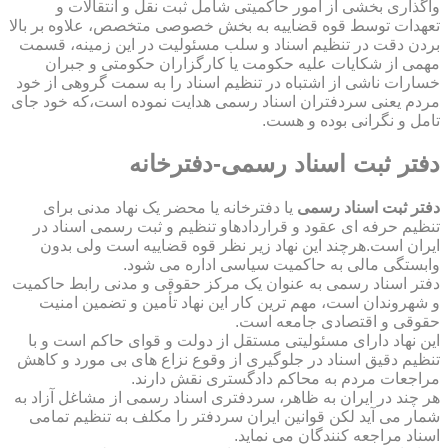
واگذاری بخشی از امور حاکمیتی شامل ثبت نقل و انتقالات و
تعهدات توسط قوه قضاییه به بخش خصوصی متخصص، علاوه بر بالا
بردن دقت در تنظیم اسناد و سلب مسئولیت در این زمینه، قسمت
مهمی از شکایات علیه حکومت یا کارگزاران حکومتی و جبران
خسارات ناشی از اشتباه در تنظیم اسناد را به سمت گروهی از خود
مردم یعنی سردفتران اسناد رسمی هدایت نموده است،که خود جای
تامل و نگرانی بوده و هست.
دفتر ثبت اسناد رسمی-دفترخانه
دفتر ثبت اسناد رسمی
یا دفترخانه یا محضر یک نهاد مدنی برای
تنظیم حرفه ای عقود و قراردادهاو تنظیم و ثبت رسمی اسناد در
ایران است.هرچند این نهاد زیر نظر قوه قضاییه است ولی بدون
وابستگی مالی به حاکمیت سیاسی اداره می شود.
دفتر اسناد رسمی به عنوان یک مرکز حقوقی و مدنی رابط حاکمیت
و شهروندان است، مهم ترین کار این نهاد تأمین و تضمین امنیت
حقوقی و اقتصادی جامعه است.
این نهاد دارای مسئولیتی مستقل از دولت و قوای حاکم است و با
تنظیم دقیق اسناد در جلوگیری از وقوع نزاع های بی مورد و کاهش
مراجعات مردم به محاکم دادگستری نقش دارند.
هر چند در ایران به ظاهر، سردفتری اسناد رسمی از مشاغل آزاد به
شمار می آید لکن قوانین ایران سردفتر را مکلف به تنظیم تمامی
اسناد مراجعه کنندگان می نماید.