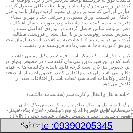
مالکیت فوق به فروشنده توسط سردفتر احراز گردد وتوصیه می
گردد در بررسی مدارک و اسناد مربوطه دقت کافی معمول گردد به
عبارتی اوراقی که سند بر روی آن تنظیم گردیده بهادار باشد و حتی
الامکان در قسمت اوراق مفقودی و سرقتی چک و مهر و امضاء
دفترخانه تنظیم کننده سند ملاحظه و در صورت احتمال اشکال با
دفتر مربوطه تماس حاصل گردد و در مواردی که اصل سند در
دسترس نیست رونوشت برابر با اصل سند از فروشنده مطالبه
گردد ، تنها در مورد بند ۵ با عنایت به موافقت ریاست سازمان ثبت
وتوافق کانون با ناجا به بنچاق با نام فروشنده نیازی نیست .
لازم به ذکر است که ممکن است فروشنده وکیل رسمی داشته
باشد که در این صورت بررسی های گفته شده در خصوص بنچاق در
این خصوص نیز لازم است گرچه قانونا تائیدیه وکالتنامه ها به عهده
دفاتر نمی باشد ولی هرنوع اقدامی که در حصول اطمینان از صحت
و اعتبار وکالتنامه انجام شود تبعات ناشی از اختلافات بعدی را
کاهش می دهد.
۲-تائیدیه نقل و انتقال و کارت سبز (شناسنامه مالکیت)
برگ تائیدیه نقل و انتقال صادره از مراکز تعویض پلاک حاوی
تلفن تماس فوری
دفتر اسناد رسمی در گیشا, دفترخانه,محضر در
مشخصات کامل خودرو اعم از نوع ، سیستم ، مدل ، رنگ ، شماره
گیشا
موتور و شاسی ، تیپ و بخصوس شماره شناسه خودرو ( VIN ) در
صدر صفحه و مشخصات فروشنده و خریدار اعم از مشخصات
☞☏
tel:09390205345
سجلی و شماره ملی و کدپستی و آدرس و شماره انتظامی
اختصاصی آنها با قسمت توضیحات برای هریک در قسمت انتهائی و