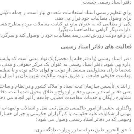
دفتر اسناد رسمی چیست
برای تنظیم رسمی اسناد استعلامات متعددی نیاز است.از جمله دلایل
برای وصول مطالبات خود قرار می دهد.
یکی از مطالبی که به عنوان مانع در کتابت معاملات مردم مطرح هست
ادارات دیگر گواهی مفاصاحساب بگیر!!
در واقع دولت زورش نمی رسد مطالبات خود را وصول کند و سرگردنه ر
فعالیت های دفاتر اسناد رسمی
دفتر اسناد رسمی (یا دفترخانه یا محضر) یک نهاد مدنی است که وابس
اداره می شود. دفتر اسناد رسمی به عنوان یک مرکز حقوقی و مدنی ر
شخصاً دارای مسئولیتی مستقل از دولت و قوای حاکم بوده و با تنظی
بهداشت حقوقی جامعه، از طریق تثبیت مالکیت شهروندان بر اموال و 
از ابتدای تأسیس سازمان ثبت اسناد و املاک کشور و در نظام و ساخت
یعنی دفاتر اسناد رسمی و دفاتر ازدواج و طلاق محول شده است. دفا
مشاوره رایگان و خدمات معاضدت قضایی جامعه را نیز انجام می دهن
واگذاری بخشی از امور حاکمیتی شامل ثبت نقل و انتقالات و تعهدا
مهمی از شکایات علیه حکومت یا کارگزاران حکومتی و جبران خسارات
وجوهی که در دفاتر اسناد رسمی وصول می شود :
۱-حق التحریر طبق تعرفه مقرر وزارت دادگستری.