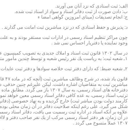
الف: ثبت اسنادی كه نزد آنان می آورند.
ب: دادن صورت از ثبت دفاتر اسناد و سواد از اسناد ثبت شده.
ج: انجام تصدیقات (مبنای امروزین گواهی امضا ء
د: پذیرش و حفظ اسنادی كه در نزد مباشرین ثبت امانت می گذارند .
چون مراكز تنظیم اسناد رسمی در ادارات ثبت مستقر بودند و به علت ای
وجود نماینده یا دفتریار احساس نمی شد .
در سال ۱۳۰۲ قانون ثبت اسناد و املاك جدیدی به تصویب كمیسیون عدلیه مجلس شورای ملی رسید كه مطابق ماده ۵ قانون یاد شده، هر دایره ثبت اسناد، از دو قسمت زیر تشكیل می شد.
۱ـ شعبه ثبت: به ریاست یك نفر رئیس شعبه و توسط چندین مأمور متخصص (بنام مباشرین ثبت) اداره می شد
۲ـ شعبه ضبط: كه دارای دفتر ثبت خلاصه سوادها و دفتر ثبت عایدات بود و توسط سایر كارمندان (اجزاء) اداره ثبت تصدی می شد .
قانو
مباشرین ثبت به متقاضیان اشاره داشت. لیكن علیرغم چنین حذفی، در
ترتیب اسناد رسمی، به عده كافی دفاتر اسناد رسمی معین خواهد نمود
كارمند دولت بودن مباشر ثبت) خارج گردیده و به نهاد خصوصی (دفات
علاوه بر آنكه اسناد در اداره ثبت رسمیت می یافت، دفاتر اسناد رسم
۱۳۰۷ عملاً منسوخ می گردد .