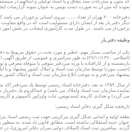
که متون و مندرجات سند بنچاق و یا اسناد توکیلی و امثالهم در سیستم 
نموده که متن آن به صورت دست نویس به عنوان نمونه گزارشات ایفا
دفترخانه ۲۰۰ تهران از تعداد ........ نیروی انسانی برخورد
دیگر دفتر یار بعد از ایشان دارای مسئولیت است که در واقع معاونت د
برخوردار می باشند . در طول مدت کارآموزی اینجانب در بخش امور ث
وظیفه دفتر یار
بازنشسته و از كارافتاده یا ورثه سردفتر متوفی یا متوفاه معرفی و 
پیشنهاد سردفتر و به موجب ابلاغ سازمان ثبت اسناد و املاك كشور 
از سال ۱۳۵۴ به بعد، دفترخانه اسناد رسمی توسط یك سردفتر
نماینده سازمان ثبت اسناد واملاك می باشد) و عنداللزوم یك دفتریار د
می گردد) و تعدادی كارمند (سندنویس، ثبات واپراتور كامپیوتر و كارمند
تاریخچه شكل گیری دفاتر اسناد رسمی:
گردید. مباشرین ثبت اسناد (اسلاف دولتی سران دفاتر امروزی)، در حقیقت جزو كارمندا