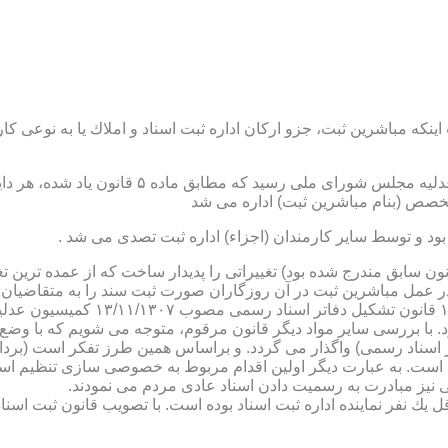
نكه مباشرین ثبت، جزو اركان اداره ثبت اسناد و املاك یا به نوعی كا
ن یاد شده، در شرح وظائف مباشرین ثبت (آنچه كه در ماده ۴۷ قانون سابق مندرج شده بود) تغییراتی را 
 عمل مباشرین ثبت در آن روزگاران صورت ثبت سند را به متقاضیان، 
دفترخانه های اسناد رسمی، به سال 
. با بررسی سایر مواد دیگر قانون مرقوم، متوجه می شویم كه با وضع 
ر اسناد رسمی) واگذار می گردد. و براساس همین طرز تفكر است (برد
ی نیز مبادرت به رسمیت دادن اسناد عادی مردم می نمودند.