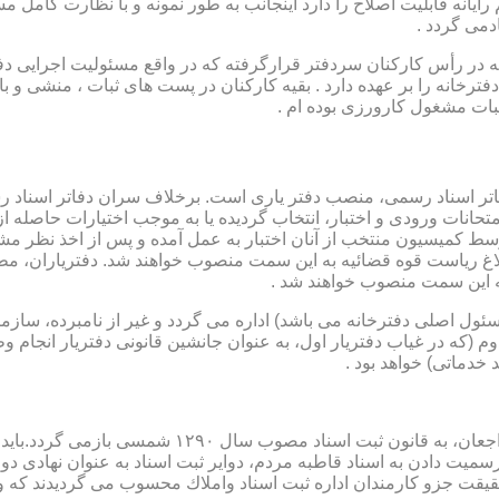
رایانه قابلیت اصلاح را دارد اینجانب به طور نمونه و با نظارت کامل مس
دمی گردد .
ار می باشد که در رأس کارکنان سردفتر قرارگرفته که در واقع مسئولیت اجرایی
فترخانه را بر عهده دارد . بقیه کارکنان در پست های ثبات ، منشی و 
بات مشغول کارورزی بوده ام .
توسط كمیسیون منتخب از آنان اختبار به عمل آمده و پس از اخذ نظر م
به این سمت منصوب خواهند شد .
 (كه مسئول اصلی دفترخانه می باشد) اداره می گردد و غیر از نامبرده، س
وم (كه در غیاب دفتریار اول، به عنوان جانشین قانونی دفتریار انجام 
 خدماتی) خواهد بود .
نطفه اولیه و ابتدایی شكل گیری مركزیتی جهت ثبت رسم
ن اداره ثبت اسناد واملاك محسوب می گردیدند كه وظایف آنان در ماده ۴۷ قانون مرقوم،ا