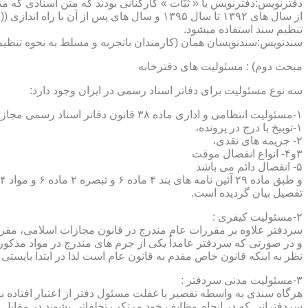
دفترنویس:دفترنویس یا « ثبّات » کارکنانی بودند که متن اسنادی که م
از سال های ۱۳۹۲ تا سال ۱۳۹۵ و سال های پس 
تنظیم سند استفاده میشود.
سندنویس:سندنویسان همان (کارمندان باتجربه و مسلط به نحوه تنظیم 
مبحث دوم) : مسئولیت های دفترخانه
سه نوع مسئولیت برای دفاتر اسناد رسمی در ایران وجود دارد:
۱-مسئولیت انتظامی و اداری ماده ۳۸ قانون دفاتر اسناد رسمی مجازات های انتظامی را برمی شمرد که ۵ درجه شامل :
۱-توبیخ با درج در پرونده،
۲- جریمه های نقدی،
۳و۴- انواع انفصال موقت
۵- انفصال دائم می باشد
تفصیل بیان گردیده است.
۲-مسئولیت کیفری :
سردفتر علاوه بر مقررات عام مندرج در قانون مجازات اسلامی، مقررات خاصی نیز در مواد ۱۰۰ و۱۰۱ و۱۰۲و ۳
و در صورتی که سردفتر عامداً یکی از جرم های مندرج در مواد مذک
نظر به اینکه قانون خاص مقدم به قانون عام است لذا در ابتدا بایستی
۳-مسئولیت مدنی سردفتر :
هرگاه سندی به واسطه تقصیر یا غفلت مسئول دفتر از اعتبار افتاده با
سردفترانی که در انجام وظایف خود مرتکب تخلفاتی بشوند در مقابل 