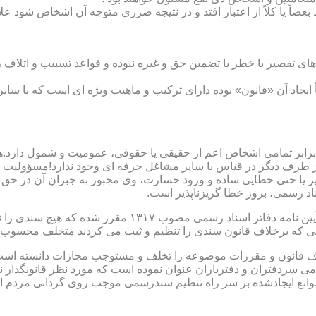
بعضاً یا کلاً از اعتبار افتد و در نتیجه ضرری متوجه آن اشخاص شود عل
ی تقصیر یا خطر یا تضمین حق و غیره نبوده و قواعد تسبیب و اتلاف ر
 ایجاد آن «قانون» بوده دارای ترکیب و ماهیت ویژه ای است که با سا
ابر تمامی اشخاص اعم از حقیقی یا حقوقی، عمومیت و شمول دارد.هی
 طرف دیگر در قیاس با سایر مشاغل حرفه ای وجود ندارد!مسؤولیت م
 یا حتی خطایی ساده و ورود خسارت، وی مجبور به جبران آن در حق 
د رسمی، بروز خطا گریزناپذیر است.
مبحث سوم): موانع موجود برای تنظیم اسناد رسمی مطابق ماده
رانی که برخلاف قانون سندی را تنظیم و ثبت می کردند متخلف محسوب
امی سردفتران و دفتریاران عنوان نموده است که مورد نظر قانونگذار 
انع ایجادشده بر سر راه تنظیم سندرسمی موجب روی گردانی مردم ا