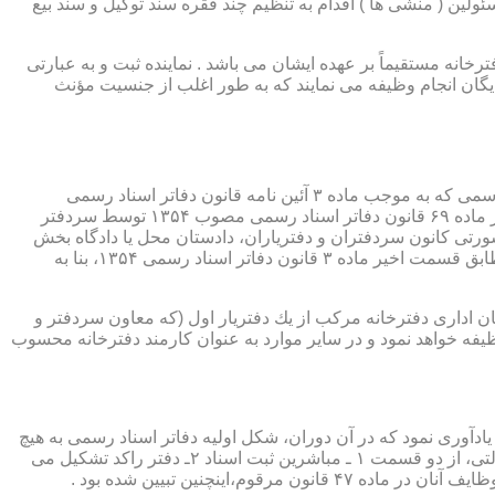
ئولین ( منشی ها ) اقدام به تنظیم چند فقره سند توکیل و سند بیع
 دفترخانه مستقیماً بر عهده ایشان می باشد . نماینده ثبت و به عبارتی
بایگان انجام وظیفه می نمایند که به طور اغلب از جنسیت مؤنث
یكی از مناصب بسیار مهم، خطیر و مورد بحث در حقوق مربوط به دفاتر اسناد رسمی، منصب دفتر یاری است. برخلاف سران دفاتر اسناد رسمی كه به موجب ماده ۳ آئین نامه قانون دفاتر اسناد رسمی
(اصلاحی ۲۷/۱۱/۱۳۶۰) به طور سراسری و عمومی، از طریق آگهی، امتحانات ورودی و اختبار، انتخاب گردیده یا به موجب اختیارات حاصله از ماده ۶۹ قانون دفاتر اسناد رسمی مصوب ۱۳۵۴ توسط سردفتر
شورتی كانون سردفتران و دفتریاران، دادستان محل یا دادگاه بخش
(حسب مورد) توسط سازمان ثبت اسناد و املاك كشور پیشنهاد و با ابلاغ ریاست قوه قضائیه به این سمت منصوب خواهند شد. دفتریاران، مطابق قسمت اخیر ماده ۳ قانون دفاتر اسناد رسمی ۱۳۵۴، بنا به
ازمان اداری دفترخانه مركب از یك دفتریار اول (كه معاون سردفتر و
وظیفه خواهد نمود و در سایر موارد به عنوان كارمند دفترخانه محسوب
ی اسناد مراجعان، به قانون ثبت اسناد مصوب سال ۱۲۹۰ شمسی بازمی گردد.باید یادآوری نمود كه در آن دوران، شكل اولیه دفاتر اسناد رسمی به هیچ
عنوان جنبه استقلالی نداشته است. مطابق قانون یاد شده، به منظور رسمیت دادن به اسناد قاطبه مردم، دوایر ثبت اسناد به عنوان نهادی دولتی، از دو قسمت ۱ ـ مباشرین ثبت اسناد ۲ـ دفتر راكد تشكیل می
ینچنین تبیین شده بود .