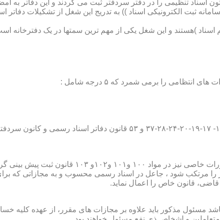
تون اسناد تنظیمی را در دفتر سردفتر ثبت می کردند و این دفاتر به ام
از آن با راه اندازی ((سامانه ثبت الکترونیکی اسناد )) به تدریج این شغل از تشک
اسناد )هستند و این شغل یکی از مهم ترین سمتها در یک دفترخانه است
۱۰ قانون ثبت پیش بینی گردیده است؛
ور را مرتکب شود ، جاعل در اسناد رسمی محسوب و به مجازاتی که بر
 قاضی، قانون خاص را اعمال نماید.
شد مسئول مذکور باید علاوه بر مجازات های مقرر، از عهده کلیه خسارا
متعاملین و اشخاص ذی نفع مسئول خواهند بود .