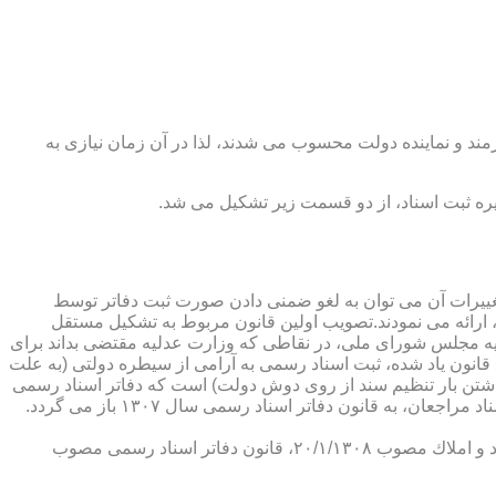
رمند و نماینده دولت محسوب می شدند، لذا در آن زمان نیازی به
پدیدار ساخت كه از عمده ترین تغییرات آن می توان به لغو ضمنی دادن صورت ثبت دفاتر توسط
ارائه می نمودند.تصویب اولین قانون مربوط به تشكیل مستقل
۱۳۰۷ باز می گردد. مطابق ماده ۱ قانون تشكیل دفاتر اسناد رسمی مصوب ۱۳/۱۱/۱۳۰۷ كمیسیون عدلیه مجلس شورای ملی، در نقاطی كه وزارت عدلیه مقتضی بداند برای
قانون یاد شده، ثبت اسناد رسمی به آرامی از سیطره دولتی (به علت
اشتن بار تنظیم سند از روی دوش دولت) است كه دفاتر اسناد رسمی
شكل می گیرد، علی رغم اینكه صلاحیت دفاتر در آن زمان محلی بوده است. به عبارت دیگر اولین اقدام مربوط به خصوصی سازی تنظیم اسناد مراجعان، به قانون دفاتر اسناد رسمی سال ۱۳۰۷ باز می گردد.
در آن زمان، هر دفتر اسناد رسمی مركب از یك نفر صاحب دفتر و لااقل یك نفر نماینده اداره ثبت اسناد بوده است. با تصویب قانون ثبت اسناد و املاك مصوب ۲۰/۱/۱۳۰۸، قانون دفاتر اسناد رسمی مصوب