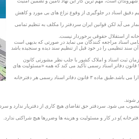
هروندان است، مهم ترین کار این نهاد تأمین و تضمین امنیت
یم دقیق اسناد در جلوگیری از وقوع نزاع های بی مورد و کاهش
ار می آید لکن قوانین ایران سردفتر را مکلف به تنظیم تمامی
ه از استقلال حقوقی برخوردار نیست.
یم تمامی اسناد مراجعه کنندگان می نماید در صورتی که بدیهی است
آن سند تنظیمی را در خود قبل از تنظیم سند دیده و سنجیده باشد
زمان ثبت اسناد و املاک کشور با جلب نظر مشورتی کانون
سردفتران و دفتریاران تعیین شده و سردفتر نامیده می شود. ماده ۲۱ قانون دفاتر اسناد رسمی تأکید می کند که همه «مسئولیت های
دفتریار :دفتریار سمت معاونت دفترخانه و نمایندگی سازمان ثبت را دارا می باشد.طبق ماده ۳ قانون دفاتر اسناد رسمی هر دفترخانه
 شوند.
منصوب می شود. سردفتر حق تقاضای هیچ کاری از دفتریار ندارد و سردف