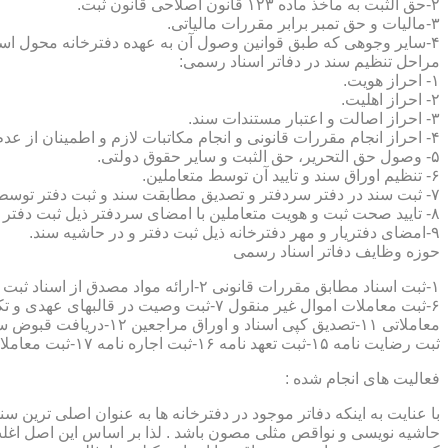
۲-حق الثبت به ماخذ ماده ۱۲۳ قانون اصلاحی قانون ثبت.
۳-مالیات و حق تمبر برابر مقررات مالیاتی.
۴-سایر وجوهی که طبق قوانین وصول آن به عهده دفترخانه محول است.
مراحل تنظیم سند در دفاتر اسناد رسمی:
۱- احراز هویت.
۲- احراز اهلیت.
۳- احراز اصالت و اعتبار مستندات سند.
۴- احراز انجام مقررات قانونی و انجام مکاتبات لازم و اطمینان از عدم منع قانونی تنظیم سند.
۵- وصول حق التحریر، حق الثبت و سایر حقوق دولتی.
۶- تنظیم اوراق سند و تایید آن توسط متعاملین.
۷- ثبت سند در دفتر سردفتر و تصدیق مطابقت سند و ثبت دفتر توسط متعاملین.
۸- تایید صحت ثبت و هویت متعاملین با امضای سردفتر ذیل ثبت دفتر و حاشیه سند.
۹-امضای دفتریار و مهر دفترخانه ذیل ثبت دفتر و در حاشیه سند.
حوزه وظایف دفاتر اسناد رسمی
ثبت رضایت نامه ۱۵-ثبت تعهد نامه ۱۶-ثبت اجاره نامه ۱۷-ثبت معاملات سرقفلی ۱۸-ثبت وقف نامه و اسناد موقوفه ۱۹-ثبت اسناد ضمانت نامه ۲۰-صدور اجرائیه ۲۱-ثبت نکاح ۲۲-ثبت طلاق
فعالیت های انجام شده :
با عنایت به اینکه دفاتر موجود در دفترخانه ها به عنوان اصلی ترین 
حاشیه نویسی و نواقص مثلی مصون باشد . لذا بر اساس این اصل اغلب دفت