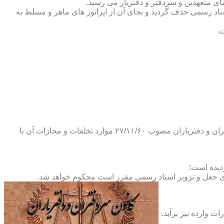
ضای متعهدین و سردفتر و دفتریار می رسید.
یلات دفاتر اسناد رسمی حذف گردید و بجای آن از اپراتور های ماهر و مسلط به
.
و طبق ماده ۲۹ آئین نامه های بند ۴ ماده ۶ و تبصره ۲ ماده ۶ و مواد ۱۴- ۱۷-۱۹-۲۰-۲۴-۲۸-۳۷ و ۵۳ قانون دفاتر اسناد رسمی و کانون سردفتران و دفتریاران مصوب ۲۷/۱۱/۶۰ موارد تخلفات و مجازات آن با
ای جعل و تزویر اسناد رسمی مقرر است محکوم خواهد شد.
ت وارده نیز برآید.