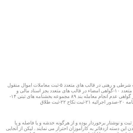
۱-ثبت اسناد مطابق مقررات قانونی ۲-ارائه مواد مصدق از اسناد ثبت شده ۳-تصدیق صحت امضاء،قبول و حفظ اسناد امانتی ۴-ثبت معاملات شرطی و رهنی در قالب های متعدد ۵-ثبت معاملات اموال منقول
۶-ثبت معاملات اموال غیر منقول ۷-ثبت وصیت در قالبهای عهدی و تکمیلی ۸-ثبت اقرارنامه در قالب های متعدد ۹-ثبت وکالت در قالب های متعدد ۱۰-گواهی امضاء در قالب های متعدد بجز اسناد مالی و
معاملاتی ۱۱-تصدیق کپی اسناد و اوراق مراجعین ۱۲-دریافت قبوض سپرده مستاجرین در قالب بند ۵۲ مجموعه بخشنامه های ثبتی ۱۳-صدور گواهی عدم انجام معامله بند ۸۹ مجموعه بخشنامه های ثبتی ۱۴-
ت و نوشتار برخوردار بوده و از هرگونه خدشه و یا فاصله و یا
ین دسته ازدفاتر به کارآموزان احتراز می نمایند . لیکن از آنجایی