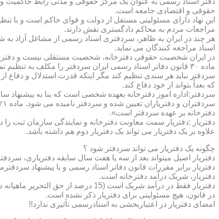
دفتر اسناد رسمی به عنوان یک مرکز حقوقی و مدنی رابط حاکمیت و ش
حقوقی و اقتصادی جامعه است.
این نهاد دارای مسئولیتی مستقل از دولت و قوای حاکم است و با تنظ
مراجعات مردم به محاکم دادگستری نقش دارند.
هر چند در ایران به ظاهر، سردفتری اسناد رسمی از مشاغل آزاد به شم
اسناد مراجعه کنندگان می نماید.
در ایران شخصیت حقوقی دفترخانه، شخصیت مستقلی نیست و دفترخان
ماده ۳۰ قانون دفاتر اسناد رسمی ایران سردفتر را مکلف به تنظ
سردفتر نباید هر سندی تنظیم کند مگر اینکه قدرت استدلال و دفاع از 
که بعداً بتواند از خود دفاع کند.
سردفتر:اداره امور دفترخانه بعهده شخصی است که بنا به پیشنهاد سا
دفترخانه بر عهده سردفتر است».
علاوه بر یک دفتریار می تواند یک دفتریار دوم هم داشته باشد.
چگونه یک دفتریار می تواند سردفتر شود ؟
دفتریار اصیل میتواند بعد از سه یا هفت سال سابقه دفتریاری، سردفتر
دفتریار برابر مقررات قانون دفاتر اسناد رسمی و با پیشنهاد سردفتر
دفتریار، شریک درآمد دفترخانه است.
دفتریار فقط در درآمد شریک است (15 درصد از حق التحریر ماهیانه دفترخانه )و در کار و مسئولیت و هزینه ها وضررها هیچ شراکتی ندارد.
در قانون، هیچ مسئولیتی برای دفتریار ذکر نشده است.
امضای دفتریار در اعتباربخشی به اسنادرسمی تأثیری ندارد!!