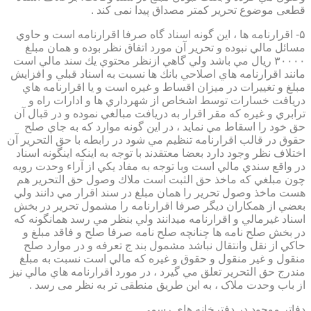
قطعی موضوع تحریر کمتر مصداق پیدا نمی کند .
۵- اقرارنامه ها ، اين گونه اسناد گاه صرفا اقرارنامه است و حاوي
مسائل مالي نبوده و تحرير آن مورد اتفاق نظر بوده و همان مبلغ
۳۰۰۰۰ ريال مي باشد ولي گاهي ازنظر محتوي يك سند مالي است
مانند اقرارنامه هاي اصلاحي بانك ها نسبت به اسناد قبلي و افزايش
مبلغ و تغييرات در ميزان اقساط و غيره است و يا اقرارنامه هاي
دريافت خسارات توسط اشخاص از شهرداري ها و ادارات راه و
ترابري و غيره كه مقر اقرار به دريافت مبالغي نموده و در قبال آن
حق خود را اسقاط مي نمايد ، در اين گونه موارد كه به جاي صلح
حقوق در قالب اقرارنامه تنظيم مي شود در رابطه با حق التحرير آن
اختلاف نظر وجود دارد بعضا معتقدند با توجه به اينكه اينگونه اسناد
در واقع سندي مالي است وبا توجه به مفاد يكي از آراء وحدت رويه
چون مبلغي كه ماخذ حق الثبت است ملاك وصول حق التحرير هم
هست ماخذ وصول تحرير را همان مبلغ در سند اقرار مي دانند ولي
بعضي از همكاران ديگر صرفا اقرارنامه را مشمول تحرير در بخش
اسناد غيرمالي و اقرارنامه ميدانند ولي بنظر مي رسد همانگونه كه
در بخش صلح نامه ها چنانچه صلح نامه صرفا صلح و فاقد مبلغ و
حاكي از نقل وانتقال نباشد مشمول بند ج تعرفه و در موارد صلح
منقول و غير منقول و حقوق و غيره كه مالي است نسبت به مبلغ
مندرج حق التحرير تعلق مي گيرد ، در مورد اقرارنامه هاي مالي نيز
از باب وحدت ملاک ، به این طریق منطقی تر به نظر می رسد .
دفاتر موجود در دفترخانه های رسمی