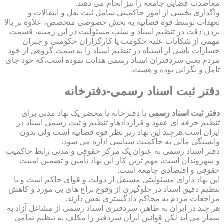
معاضدت قضایی جامعه را نیز انجام می دهند.
واگذاری بخشی از امور حاکمیتی شامل ثبت نقل و انتقالات و
تعهدات توسط قوه قضاییه به بخش خصوصی متخصص، علاوه بر بالا
بردن دقت در تنظیم اسناد و سلب مسئولیت در این زمینه، قسمت
مهمی از شکایات علیه حکومت یا کارگزاران حکومتی و جبران
خسارات ناشی از اشتباه در تنظیم اسناد را به سمت گروهی از خود
مردم یعنی سردفتران اسناد رسمی هدایت نموده است،که خود جای
تامل و نگرانی بوده و هست.
دفتر ثبت اسناد رسمی-دفترخانه
دفتر ثبت اسناد رسمی
یا دفترخانه یا محضر یک نهاد مدنی برای
تنظیم حرفه ای عقود و قراردادهاو تنظیم و ثبت رسمی اسناد در
ایران است.هرچند این نهاد زیر نظر قوه قضاییه است ولی بدون
وابستگی مالی به حاکمیت سیاسی اداره می شود.
دفتر اسناد رسمی به عنوان یک مرکز حقوقی و مدنی رابط حاکمیت
و شهروندان است، مهم ترین کار این نهاد تأمین و تضمین امنیت
حقوقی و اقتصادی جامعه است.
این نهاد دارای مسئولیتی مستقل از دولت و قوای حاکم است و با
تنظیم دقیق اسناد در جلوگیری از وقوع نزاع های بی مورد و کاهش
مراجعات مردم به محاکم دادگستری نقش دارند.
هر چند در ایران به ظاهر، سردفتری اسناد رسمی از مشاغل آزاد به
شمار می آید لکن قوانین ایران سردفتر را مکلف به تنظیم تمامی