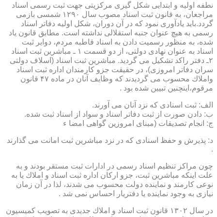
نطفه اولیه و ابتدایی شكل گیری مركزیتی جهت ثبت رسمی اسناد
مراجعان، به قانون ثبت اسناد مصوب سال ۱۲۹۰ شمسی بازمی
گردد.باید یادآوری نمود كه در آن دوران، شكل اولیه دفاتر اسناد
رسمی به هیچ عنوان جنبه استقلالی نداشته است. مطابق قانون یاد
شده، به منظور رسمیت دادن به اسناد قاطبه مردم، دوایر ثبت
اسناد به عنوان نهادی دولتی، از دو قسمت ۱ ـ مباشرین ثبت اسناد
۲ـ دفتر راكد تشكیل می گردید. مباشرین ثبت اسناد (اسلاف دولتی
سران دفاتر امروزی)، در حقیقت جزو كارمندان اداره ثبت اسناد
واملاك محسوب می گردیدند كه وظایف آنان در ماده ۴۷ قانون
مرقوم،اینچنین تبیین شده بود .
الف: ثبت اسنادی كه نزد آنان می آورند.
ب: دادن صورت از ثبت دفاتر اسناد و سواد از اسناد ثبت شده.
ج: انجام تصدیقات (مبنای امروزین گواهی امضا ء
د: پذیرش و حفظ اسنادی كه در نزد مباشرین ثبت امانت می گذارند
.
چون مراكز تنظیم اسناد رسمی در ادارات ثبت مستقر بودند و به
علت اینكه مباشرین ثبت، جزو اركان اداره ثبت اسناد و املاك یا به
نوعی كارمند و نماینده دولت محسوب می شدند، لذا در آن زمان
نیازی به وجود نماینده یا دفتریار احساس نمی شد .
در سال ۱۳۰۲ قانون ثبت اسناد و املاك جدیدی به تصویب كمیسیون