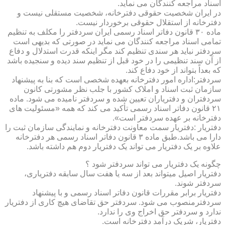
اسناد مراجعه کنندگان می نماید.
در ایران شخصیت حقوقی دفترخانه، شخصیت مستقلی نیست و
دفترخانه از استقلال حقوقی برخوردار نیست.
ماده ۳۰ قانون دفاتر اسناد رسمی ایران سردفتر را مکلف به تنظیم
تمامی اسناد مراجعه کنندگان می نماید در صورتی که بدیهی است
سردفتر نباید هر سندی تنظیم کند مگر اینکه قدرت استدلال و دفاع
از آن سند تنظیمی را در خود قبل از تنظیم سند دیده و سنجیده باشد
که بعداً بتواند از خود دفاع کند.
سردفتر:اداره امور دفترخانه بعهده شخصی است که بنا به پیشنهاد
سازمان ثبت اسناد و املاک کشور با جلب نظر مشورتی کانون
سردفتران و دفتریاران تعیین شده و سردفتر نامیده می شود. ماده
۲۱ قانون دفاتر اسناد رسمی تأکید می کند که همه «مسئولیت های
دفترخانه بر عهده سردفتر است».
دفتریار :دفتریار سمت معاونت دفترخانه و نمایندگی سازمان ثبت را
دارا می باشد.طبق ماده ۳ قانون دفاتر اسناد رسمی هر دفترخانه
علاوه بر یک دفتریار می تواند یک دفتریار دوم هم داشته باشد.
چگونه یک دفتریار می تواند سردفتر شود ؟
دفتریار اصیل میتواند بعد از سه یا هفت سال سابقه دفتریاری،
سردفتر شوند.
دفتریار برابر مقررات قانون دفاتر اسناد رسمی و با پیشنهاد
سردفترمنصوب می شود. سردفتر حق تقاضای هیچ کاری از دفتریار
ندارد و سردفتر حق اخراج وی را ندارد.
دفتریار، شریک درآمد دفترخانه است.