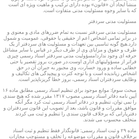
منشأ ایجاد آن «قانون» بوده دارای ترکیب و ماهیت ویژه ای است
که با سایر وجوه مسئولیت مدنی متفاوت است.
مسئولیت مدنی سردفتر
مسئولیت مدنی سردفتر نسبت به تمام ضررهای مادی و معنوی و
در برابر تمامی اشخاص اعم از حقیقی یا حقوقی، عمومیت و شمول
دارد.هیچ گونه تناسبی بین تعهدات و مسئولیت های سردفتر از یک
طرف و حقوق و مزایای وی از طرف دیگر در قیاس با سایر مشاغل
حرفه ای وجود ندارد!مسؤولیت مدنی سردفتر اسناد رسمی چیزی
فراتر از مسؤولیتهای اداری اوست.در صورت بروز تقصیر یا حتی
خطایی ساده و ورود خسارت، وی مجبور به جبران آن در حق
اشخاص زیاندیده است و با توجه کثرت و پیچیدگی های تکالیف و
وظایف سردفتران اسناد رسمی، بروز خطا گریزناپذیر است.
مبحث سوم): موانع موجود برای تنظیم اسناد رسمی مطابق ماده ۱۶
آیین نامه دفاتر اسناد رسمی مصوب ۱۳۱۷ مقرر شده که هیچ سندی
را نمی توان، تنظیم و در دفاتر اسناد رسمی ثبت کرد مگر آنکه
موافق مقررات و قانون باشد، بعد از تصویب این قانون سردفتران و
دفتریارانی که برخلاف قانون سندی را تنظیم و ثبت می کردند
متخلف محسوب می شدند.
ماده ۲۹ و ثبت اسناد رسمی: قانونگذار فقط تنظیم و ثبت اسناد
برخلاف قانون و مقررات موضوعه را تخلف و مستوجب مجازات