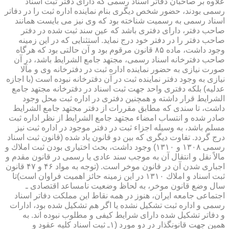
علاوه بر صاحبان دفاتر اسناد رسمی كه دارای دفتر ثبت اسناد
رسمی بودند، حضور شخص دیگری بنام نماینده اداره ثبت را در دفاتر
اسناد رسمی به رسمیت شناخته بود كه وی نیز می بایست همانند
صاحب دفتر، دارای دفتری باشد كه عین سند ثبت شده در دفتر
صاحب دفتر را در دفتر خود درج نماید. استثنایی كه در این زمینه
وجود داشت، ماده ۸۵ قانون مرقوم بود و آن حالتی بود كه هرگاه
صاحب دفترخانه اسناد رسمی، مجتهد جامع الشرایط باشد، در آن
صورت نیازی به حضور نماینده اداره ثبت در دفترخانه وی و مآلا
نیازی به وجود دفتر نماینده ثبت در آن دفترخانه نبوده است (با اجازه
عدلیه) بلكه دفتری واحد جهت ثبت اسناد در دفترخانه مجتهد جامع
الشرایط قرار داشته و همچنین دفتری در اداره ثبت محل وجود
داشت، تا سندی كه مطابق مقررات از دفتر مجتهد جامع الشرایط
صادر شده و انتساب امضاء مجتهد جامع الشرایط از نظر اداره ثبت
مسلم باشد، به وسیله اجزاء ثبت در دفتر موجود در اداره ثبت نیز
درج گردد. تفاوت دیگری كه بین دو قانون یاد شده (قانون ثبت اسناد
رسمی ۱۳۰۸ و ۱۳۱۰) وجود داشت، بحث اختیاری بودن ثبت املاك و
مالاً نقل و انتقال آن به موجب سند عادی یا رسمی در قانون مقدم و
اجباری شدن آن در قانون موخر است. (توجه به مواد ۴۶ و ۴۷ قانون
ثبت اسناد و املاك ۱۳۱۰ در این زمینه حائز اهمیت فراوان است)تا
سال وضع قانون موخر، به لحاظ وضعیت نامساعد اقتصادی ـ
اجتماعی جامعه ایران، هنوز در همه نقاط این مملكت دفاتر اسناد
رسمی و اداره ثبت تشكیل نشده یا اگر هم تشكیل شده بود، ادارات
و دفاتر تشكیل شده دارای شرایط كیفی و مطلوب نبوده اند. به
همین جهت قانونگذار در دو مورد (۱ـ ثبت اسناد كلیه عقود و