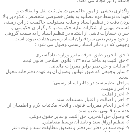
جامعه را نیز انجام می دهند،
واگذاری بخشی از امور حاکمیتی شامل ثبت نقل و انتقالات و
تعهدات توسط قوه قضائیه به بخش خصوصی متخصص، علاوه بر بالا
بردن دقت در تنظیم اسناد و سلب مسئولیت حاکمیت در این زمینه،
قسمت مهمی از شکایات علیه حکومت یا کارگزاران حکومتی و
جبران خسارات ناشی از اشتباه در تنظیم اسناد را به سمت گروهی
از خود مردم یعنی سردفتران اسناد رسمی هدایت نموده است.
وجوهی که در دفاتر اسناد رسمی وصول می شود :
۱-حق التحریر طبق تعرفه مقرر وزارت دادگستری.
۲-حق الثبت به ماخذ ماده ۱۲۳ قانون اصلاحی قانون ثبت.
۳-مالیات و حق تمبر برابر مقررات مالیاتی.
۴-سایر وجوهی که طبق قوانین وصول آن به عهده دفترخانه محول
است.
مراحل تنظیم سند در دفاتر اسناد رسمی:
۱- احراز هویت.
۲- احراز اهلیت.
۳- احراز اصالت و اعتبار مستندات سند.
۴- احراز انجام مقررات قانونی و انجام مکاتبات لازم و اطمینان از
عدم منع قانونی تنظیم سند.
۵- وصول حق التحریر، حق الثبت و سایر حقوق دولتی.
۶- تنظیم اوراق سند و تایید آن توسط متعاملین.
۷- ثبت سند در دفتر سردفتر و تصدیق مطابقت سند و ثبت دفتر