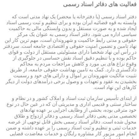
فعالیت های دفاتر اسناد رسمی
دفتر اسناد رسمی (یا دفترخانه یا محضر) یک نهاد مدنی است که
وابسته به قوه قضائیه ایران بوده و برای تنظیم و ثبت رسمی اسناد
ایجاد شده و به صورت مستقل و بدون وابستگی مالی به حاکمیت
سیاسی اداره می شود. دفتر اسناد رسمی به عنوان یک مرکز
حقوقی و مدنی رابط حاکمیت و شهروندان است، مهم ترین کار این
نهاد تامین و تضمین امنیت حقوقی و اقتصادی جامعه است. سردفتر
در رأس این نهاد شخصاً دارای مسئولیتی مستقل از دولت و قوای
حاکم بوده و با تنظیم دقیق اسناد نقش حساسی در جلوگیری از
وقوع نزاع های بی مورد و کاهش مراجعات مردم به محاکم
دادگستری دارد. کمک به تامین بهداشت حقوقی جامعه، از طریق
تثبیت مالکیت شهروندان بر اموال و دارائی های خود و رسمیت
بخشیدن به عقود و تعهدات و وصول برخی درآمدهای دولت از دیگر
کارهای این نهاد است.
از ابتدای تأسیس سازمان ثبت اسناد و املاک کشور و در نظام و
ساختار سنتی و قدیمی اداری و مدیریتی آن که در عین حال در نوع
خود مترقی بوده، بخشی از وظایف اجرایی بر عهده نهادهای
تخصصی مدنی یعنی دفاتر اسناد رسمی و دفاتر ازدواج و طلاق
محول شده است. دفاتر اسناد رسمی بخش قابل توجهی از عرضه
خدمات ثبتی و تنظیم و ثبت اسناد رسمی را بر عهده داشته و ضمن
انجام امور مزبور کار مشاوره رایگان و خدمات معاضدت قضایی