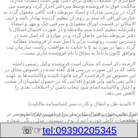
جلوگیری از مشکلات بعدی برای دفتر، بهتر است انتساب مدارک
مالکیت فوق به فروشنده توسط سردفتر احراز گردد وتوصیه می
گردد در بررسی مدارک و اسناد مربوطه دقت کافی معمول گردد به
عبارتی اوراقی که سند بر روی آن تنظیم گردیده بهادار باشد و حتی
الامکان در قسمت اوراق مفقودی و سرقتی چک و مهر و امضاء
دفترخانه تنظیم کننده سند ملاحظه و در صورت احتمال اشکال با
دفتر مربوطه تماس حاصل گردد و در مواردی که اصل سند در
دسترس نیست رونوشت برابر با اصل سند از فروشنده مطالبه
گردد ، تنها در مورد بند ۵ با عنایت به موافقت ریاست سازمان ثبت
وتوافق کانون با ناجا به بنچاق با نام فروشنده نیازی نیست .
لازم به ذکر است که ممکن است فروشنده وکیل رسمی داشته
باشد که در این صورت بررسی های گفته شده در خصوص بنچاق در
این خصوص نیز لازم است گرچه قانونا تائیدیه وکالتنامه ها به عهده
دفاتر نمی باشد ولی هرنوع اقدامی که در حصول اطمینان از صحت
و اعتبار وکالتنامه انجام شود تبعات ناشی از اختلافات بعدی را
کاهش می دهد.
۲-تائیدیه نقل و انتقال و کارت سبز (شناسنامه مالکیت)
تلفن تماس فوری
دفتر اسناد رسمی در دیباجی, دفترخانه,محضر در
برگ تائیدیه نقل و انتقال صادره از مراکز تعویض پلاک حاوی
دیباجی
مشخصات کامل خودرو اعم از نوع ، سیستم ، مدل ، رنگ ، شماره
موتور و شاسی ، تیپ و بخصوس شماره شناسه خودرو ( VIN ) در
☞☏
tel:09390205345
صدر صفحه و مشخصات فروشنده و خریدار اعم از مشخصات
سجلی و شماره ملی و کدپستی و آدرس و شماره انتظامی