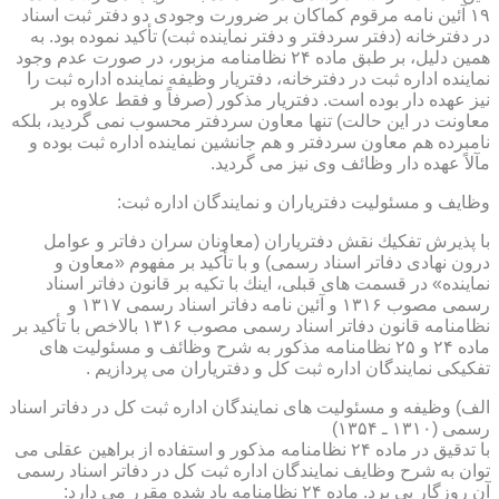
۱۹ آئین نامه مرقوم كماكان بر ضرورت وجودی دو دفتر ثبت اسناد
در دفترخانه (دفتر سردفتر و دفتر نماینده ثبت) تأكید نموده بود. به
همین دلیل، بر طبق ماده ۲۴ نظامنامه مزبور، در صورت عدم وجود
نماینده اداره ثبت در دفترخانه، دفتریار وظیفه نماینده اداره ثبت را
نیز عهده دار بوده است. دفتریار مذكور (صرفاً و فقط علاوه بر
معاونت در این حالت) تنها معاون سردفتر محسوب نمی گردید، بلكه
نامبرده هم معاون سردفتر و هم جانشین نماینده اداره ثبت بوده و
مآلاً عهده دار وظائف وی نیز می گردید.
وظایف و مسئولیت دفتریاران و نمایندگان اداره ثبت:
با پذیرش تفكیك نقش دفتریاران (معاونان سران دفاتر و عوامل
درون نهادی دفاتر اسناد رسمی) و با تأكید بر مفهوم «معاون و
نماینده» در قسمت های قبلی، اینك با تكیه بر قانون دفاتر اسناد
رسمی مصوب ۱۳۱۶ و آئین نامه دفاتر اسناد رسمی ۱۳۱۷ و
نظامنامه قانون دفاتر اسناد رسمی مصوب ۱۳۱۶ بالاخص با تأكید بر
ماده ۲۴ و ۲۵ نظامنامه مذكور به شرح وظائف و مسئولیت های
تفكیكی نمایندگان اداره ثبت كل و دفتریاران می پردازیم .
الف) وظیفه و مسئولیت های نمایندگان اداره ثبت كل در دفاتر اسناد
رسمی (۱۳۱۰ ـ ۱۳۵۴)
با تدقیق در ماده ۲۴ نظامنامه مذكور و استفاده از براهین عقلی می
توان به شرح وظایف نمایندگان اداره ثبت كل در دفاتر اسناد رسمی
آن روزگار پی برد. ماده ۲۴ نظامنامه یاد شده مقرر می دارد: