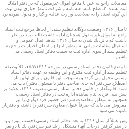
معاملات راجع به عین یا منافع اموال غیرمنقول كه در دفتر املاك
ثبت نشده. ۲ـ صلح نامه، هبه نامه و شركت نامه) اجباری بودن ثبت
این گونه اسناد را به صلاحدید وزارت عدلیه واگذار و محول نموده بود
.
تا سال ۱۳۱۶ وضعیت دوگانه تنظیم سند، از لحاظ مرجع ثبت اسناد
راجع به اموال غیرمنقول همچنان ادامه داشت (البته باید در نظر
داشت كه با نزدیك شدن به سال ۱۳۱۶ شاهد اقبال عمومی و
استقبال مقامات دولتی به منظور انتزاع و انتقال اختیارات راجع به
تنظیم سند از سوی اداره ثبت به سمت دفاتر اسناد رسمی می
باشیم .
با وضع قانون دفاتر اسناد رسمی در مورخه ۱۵/۳/۱۳۱۶، كلاً وظیفه
تنظیم سند از اداره ثبت منتزع و این وظیفه به عهده دفاتر اسناد
رسمی محول می گردد و به موجب این قانون و برای اولین بار
اصطلاح سردفتر (به جای صاحب دفتر یا مسئول دفتر ) باب می
شود. قانونگذار در قانون دفاتر اسناد رسمی مصوب ۱۳۱۶، علاوه بر
پیش بینی فردی بنام نماینده اداره ثبت در دفاتر اسناد رسمی،
همچنین به منظور معاضدت سردفتر حضور فرد دیگری را نیز
مفروض می داند كه صرفاً عنوان معاون سردفتر را داشته و دفتریار
نامیده می شود .
پس عملاً از سال ۱۳۱۶ به بعد، دفاتر اسناد رسمی (حسب مورد و با
در نظر گرفتن درجات آنها) متشكل از یك نفر سردفتر، یك یا دو نفر