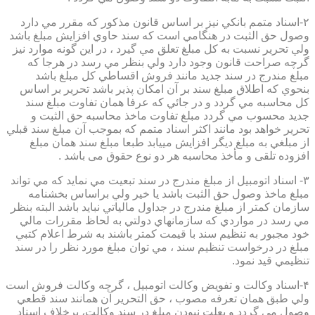
۲-اسناد متمم بانكي نيز بر اساس قانون مذكور كه مقرر مي دارد
وصول حق الثبت در هنگامي است كه سند حاوي افزايش مبلغ باشد
ولي تحرير نسبت به كل مبلغ تعلق مي گيرد ، در اين گونه موارد نيز
گرچه صراحت قانون وجود دارد ولي بنظر مي رسد در هرجا كه
مبلغ مندرج در سند جديد مانند فروش اقساطي كل مبلغ باشد
بنحوي كه اطلاق مبلغ سند بر آن امكان پذير باشد تحرير بر اساس
كل محاسبه مي گردد و در جائي كه عرفا همان تفاوت مبلغ سند
جديد محسوب مي گردد مبلغ تفاوت ماخذ محاسبه حق الثبت و
تحرير خواهد بود مانند اكثر اسناد متمم كه بموجب آن مبلغ سند قبلي
از مبلغي به مبلغ ديگر افزايش مييابد طبعا مبلغ سند همان مبلغ
افزوده تلقی و مأخذ محاسبه هر دو نوع حقوق می باشد .
۳- اسناد اتومبيل از مبلغ مندرج در سند تبعيت مي نمايد كه مي تواند
مبلغ ماخذ وصول حق الثبت باشد يا خير ولي براساس بخشنامه
سازمان كمتر از مبلغ مندرج در جداول مالياتي نبايد باشد البته بنظر
مي رسد در مواردي كه سازمانهاي دولتي به لحاظ مقررات مالي
خود مجبور به تنظيم سند با قيمت كمتر باشند به شرط اعلام كتبي
مبلغ در درخواست تنظيم سند ، مي توان مبلغ مورد نظر را در سند
تنظيمي قيد نمود.
۴-اسناد وكالت و تفويض وكالت اتومبيل ، گرچه وكالت فروش است
ولي طبق همان تعرفه مصوب ، حق التحرير آن همانند سند قطعي
وصول مي گردد و بعلت نبودن مبلغ در سند وكالت، برخلاف اسناد