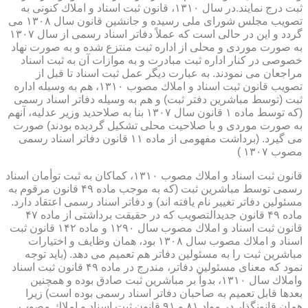
ثبت درج نمایند.در سال ۱۳۱۰، قانون ثبت اسناد و املاك كنونی به
تصویب مجلس شورای ملی رسیده و جانشین قانون سال ۱۳۰۸ می
گردد و این در حالی است كه عملاً دفاتر اسناد رسمی از سال ۱۳۰۷
به صورت موردی و محلی از اداره ثبت منتزع شده و به صورت نهاد
خصوصی در كنار اداره ثبت مبادرت و به موازات آن به ثبت اسناد
مراجعان می نمودند. به عبارت دیگر عمل ثبت اسناد تا قبل از
تصویب قانون ثبت اسناد و املاك مصوب ۱۳۱۰، هم به وسیله اداره
ثبت (توسط مباشرین دفتر ثبت) و هم به وسیله دفاتر اسناد رسمی
(كه توسط ماده ۱ قانون سال ۱۳۰۷ بنا به صلاحدید وزیر عدلیه، آنهم
به صورت موردی و با صلاحیت محلی تشكیل گردیده بودند) صورت
می گیرد. (برداشت مفهومی از ماده ۱۱ قانون دفاتر اسناد رسمی
مصوب ۱۳۰۷ )
قانون ثبت اسناد و املاك مصوب ۱۳۱۰، كماكان به ثبت توأمان اسناد
رسمی توسط مباشرین ثبت (كه به موجب ماده ۴۹ قانون مرقوم به
مسئولین دفاتر تغییر نام یافته اند) و دفاتر اسناد رسمی اعتقاد دارد.
ماده ۴۹ قانون جدیدالتصویب كه در حقیقت برداشتی از ماده ۴۷
قانون ثبت اسناد و املاك مصوب سال ۱۲۹۰ و ماده ۱۴۲ قانون ثبت
اسناد و املاك مصوب سال ۱۳۰۸ بود، همان وظایف و اختیارات
مباشرین ثبت را به مسئولین دفاتر هم تعمیم می دهد. (باید توجه
نمود كه معنای مسئولین دفاتر، مندرج در ماده ۴۹ قانون ثبت اسناد
واملاك سال ۱۳۱۰، بدواً بر مباشرین ثبت صادق بوده و همچنین
بعدها قابل تعمیم به صاحبان دفاتر اسناد رسمی بوده است) زیرا
همان قانونگذار در مواد ۸۱ و ۹۱ قانون ثبت اسناد و املاك مصوب