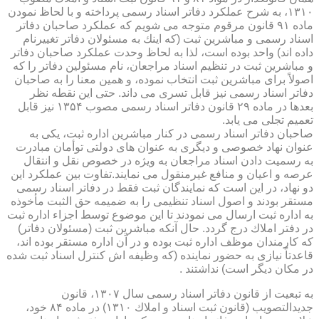
۱۳۱۰، به شرح عملكرد دفاتر اسناد رسمی پرداخته و با لحاظ نمودن
ماده ۹۱ قانون مرقوم متوجه می شویم كه عملكرد صاحبان دفاتر
اسناد رسمی و مباشرین ثبت (كه اینك به مسئولان دفاتر تغییرنام
داده اند) واحد بوده است، لذا به لحاظ وحدت عملكرد صاحبان دفاتر
و مباشرین ثبت در تنظیم اسناد مراجعان، نام مسئولین دفاتر را كه
اصولاً برای مباشرین ثبت انتخاب نموده، و همین معنا را به صاحبان
دفاتر اسناد رسمی نیز قابل تسری می داند. حتی این نقطه نظر
بعدها در ماده ۲۹ قانون دفاتر اسناد رسمی مصوب ۱۳۵۴ نیز قابل
تعمیم تجلی می یابد.
صاحبان دفاتر اسناد رسمی در كنار مباشرین اداره ثبت، یكی به
عنوان نهاد خصوصی و دیگری به عنوان های دولتی توأمان مبادرت
به رسمیت دادن اسناد مراجعان به ویژه در خصوص نقل و انتقال
عرصه و اعیان و منافع غیرمنقول می نمایند.تفاوت بین عملكرد این
دو نهاد، در این است كه نمایندگان ثبت فقط در دفاتر اسناد رسمی
مستقر بودند و اصول اسناد تنظیمی را به ضمیمه حق الثبت مأخوذه
به اداره ثبت ارسال می نمودند تا این موضوع توسط اجزاء اداره ثبت
در دفتر املاك درج گردد. حال آنكه مباشرین ثبت (مسئولان دفاتر)
كه كارمندان موظف اداره ثبت بوده و در آن اداره مستقر بوده اند،
قاعدتاً نیازی به حضور نماینده (كه وظیفه اش كنترل اسناد ثبت شده
در مكان دیگر است) نداشتند .
به تبعیت از قانون دفاتر اسناد رسمی سال ۱۳۰۷، قانون
جدیدالتصویب (قانون ثبت اسناد و املاك ۱۳۱۰) در ماده ۸۴ خود،