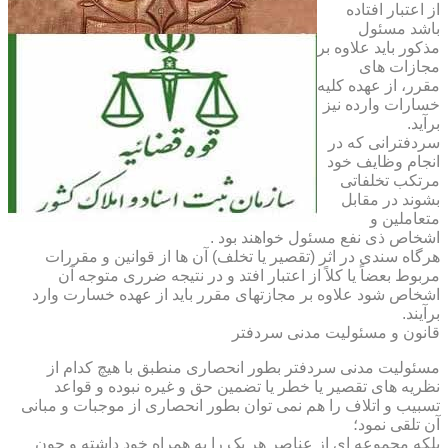
از اعتبار افتاده
باشد مسئول
مذکور باید علاوه بر
مجازات های
مقرر، از عهده کلیه
خسارات وارده نیز
برآید.
سردفترانی که در
انجام وظایف خود
مرتکب تخلفاتی
بشوند در مقابل
متعاملین و
اشخاص ذی نفع مسئول خواهند بود .
هرگاه سندی در اثر (تقصیر یا تخلف) آن ها از قوانین و مقررات
مربوط بعضاً یا کلاً از اعتبار افتد و در نتیجه ضرری متوجه آن
اشخاص شود علاوه بر مجازتهای مقرر باید از عهده خسارت وارد
برآیند.
قانون و مسئولیت مدنی سردفتر
مسئولیت مدنی سردفتر بطور انحصاری منطبق با هیچ کدام از
نظریه های تقصیر یا خطر یا تضمین حق و غیره نبوده و قواعد
تسبیب و اتلاف را هم نمی توان بطور انحصاری از موجبات و مبانی
آن تلقی نمود؛
بلکه مجموعه ای از عناصر هر یک را به همراه خود داشته و چون