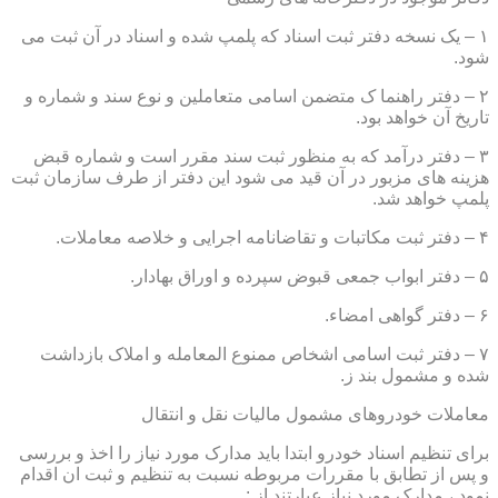
۱ – یک نسخه دفتر ثبت اسناد که پلمپ شده و اسناد در آن ثبت می
شود.
۲ – دفتر راهنما ک متضمن اسامی متعاملین و نوع سند و شماره و
تاریخ آن خواهد بود.
۳ – دفتر درآمد که به منظور ثبت سند مقرر است و شماره قبض
هزینه های مزبور در آن قید می شود این دفتر از طرف سازمان ثبت
پلمپ خواهد شد.
۴ – دفتر ثبت مکاتبات و تقاضانامه اجرایی و خلاصه معاملات.
۵ – دفتر ابواب جمعی قبوض سپرده و اوراق بهادار.
۶ – دفتر گواهی امضاء.
۷ – دفتر ثبت اسامی اشخاص ممنوع المعامله و املاک بازداشت
شده و مشمول بند ز.
معاملات خودروهای مشمول مالیات نقل و انتقال
برای تنظیم اسناد خودرو ابتدا باید مدارک مورد نیاز را اخذ و بررسی
و پس از تطابق با مقررات مربوطه نسبت به تنظیم و ثبت ان اقدام
نمود ، مدارک مورد نیاز عبارتند از :