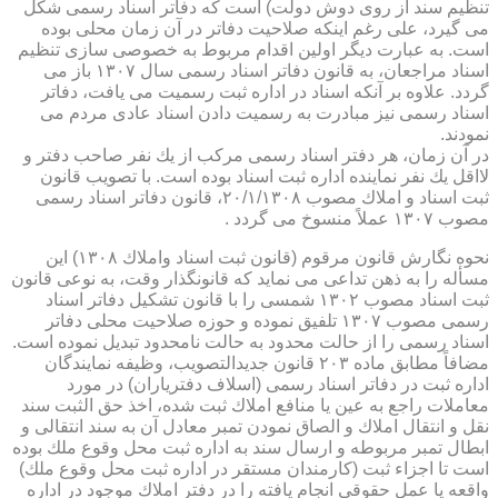
تنظیم سند از روی دوش دولت) است كه دفاتر اسناد رسمی شكل
می گیرد، علی رغم اینكه صلاحیت دفاتر در آن زمان محلی بوده
است. به عبارت دیگر اولین اقدام مربوط به خصوصی سازی تنظیم
اسناد مراجعان، به قانون دفاتر اسناد رسمی سال ۱۳۰۷ باز می
گردد. علاوه بر آنكه اسناد در اداره ثبت رسمیت می یافت، دفاتر
اسناد رسمی نیز مبادرت به رسمیت دادن اسناد عادی مردم می
نمودند.
در آن زمان، هر دفتر اسناد رسمی مركب از یك نفر صاحب دفتر و
لااقل یك نفر نماینده اداره ثبت اسناد بوده است. با تصویب قانون
ثبت اسناد و املاك مصوب ۲۰/۱/۱۳۰۸، قانون دفاتر اسناد رسمی
مصوب ۱۳۰۷ عملاً منسوخ می گردد .
نحوه نگارش قانون مرقوم (قانون ثبت اسناد واملاك ۱۳۰۸) این
مسأله را به ذهن تداعی می نماید كه قانونگذار وقت، به نوعی قانون
ثبت اسناد مصوب ۱۳۰۲ شمسی را با قانون تشكیل دفاتر اسناد
رسمی مصوب ۱۳۰۷ تلفیق نموده و حوزه صلاحیت محلی دفاتر
اسناد رسمی را از حالت محدود به حالت نامحدود تبدیل نموده است.
مضافاً مطابق ماده ۲۰۳ قانون جدیدالتصویب، وظیفه نمایندگان
اداره ثبت در دفاتر اسناد رسمی (اسلاف دفتریاران) در مورد
معاملات راجع به عین یا منافع املاك ثبت شده، اخذ حق الثبت سند
نقل و انتقال املاك و الصاق نمودن تمبر معادل آن به سند انتقالی و
ابطال تمبر مربوطه و ارسال سند به اداره ثبت محل وقوع ملك بوده
است تا اجزاء ثبت (كارمندان مستقر در اداره ثبت محل وقوع ملك)
واقعه یا عمل حقوقی انجام یافته را در دفتر املاك موجود در اداره