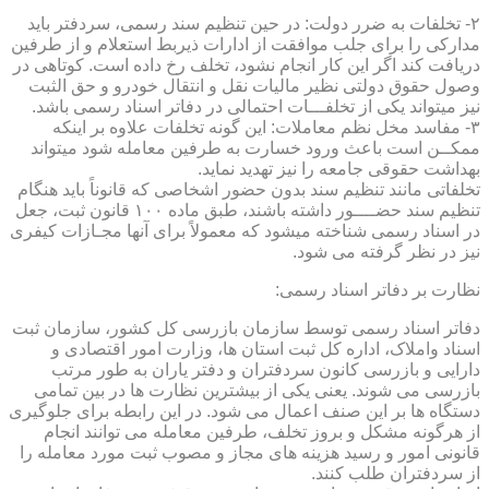
۲- تخلفات به ضرر دولت: در حین تنظیم سند رسمی، سردفتر باید
مدارکی را برای جلب موافقت از ادارات ذیربط استعلام و از طرفین
دریافت کند اگر این کار انجام نشود، تخلف رخ داده است. کوتاهی در
وصول حقوق دولتی نظیر مالیات نقل و انتقال خودرو و حق الثبت
نیز میتواند یکی از تخلفـــات احتمالی در دفاتر اسناد رسمی باشد.
۳- مفاسد مخل نظم معاملات: این گونه تخلفات علاوه بر اینکه
ممکــن است باعث ورود خسارت به طرفین معامله شود میتواند
بهداشت حقوقی جامعه را نیز تهدید نماید.
تخلفاتی مانند تنظیم سند بدون حضور اشخاصی که قانوناً باید هنگام
تنظیم سند حضــــور داشته باشند، طبق ماده ۱۰۰ قانون ثبت، جعل
در اسناد رسمی شناخته میشود که معمولاً برای آنها مجـازات کیفری
نیز در نظر گرفته می شود.
نظارت بر دفاتر اسناد رسمی:
دفاتر اسناد رسمی توسط سازمان بازرسی کل کشور، سازمان ثبت
اسناد واملاک، اداره کل ثبت استان ها، وزارت امور اقتصادی و
دارایی و بازرسی کانون سردفتران و دفتر یاران به طور مرتب
بازرسی می شوند. یعنی یکی از بیشترین نظارت ها در بین تمامی
دستگاه ها بر این صنف اعمال می شود. در این رابطه برای جلوگیری
از هرگونه مشکل و بروز تخلف، طرفین معامله می توانند انجام
قانونی امور و رسید هزینه های مجاز و مصوب ثبت مورد معامله را
از سردفتران طلب کنند.