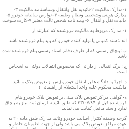
۱-مدارک مالکیت ۲-تائیدیه نقل وانتقال وشناسنامه مالکیت ۳-
مدارک هویتی وشخصی ونظام وظیفه ۴-عوارض سالیانه خودرو ۵-
مالیات نقل و انتقال ۶- بیمه نامه شخص ثالث معتبر ۷-کارت سوخت
۱- مدارک مربوط به مالکیت فروشنده که عبارتند از
الف: سند کمپانی یا تولید کننده خودرو که باید بنام فروشنده باشد
ب: بنچاق رسمی که از طرف دفاتر اسناد رسمی بنام فروشنده شده
باشد
ج : برگ انتقالی از دارائی که مخصوص انتقالات دولتی به اشخاص
است
د: اجرائیه دادگاه ها بر انتقال خودرو (پس از تعویض پلاک و تائید
مالکیت محکوم علیه واخذ استعلام از راهنمائی )
ه- گواهی مراکز تعویض پلاک مبنی بر تعویض پلاک خودرو بنام
فروشنده قبل از ۲۳/۰۷/۸۴ که طبق تائید سازمان ثبت نیاز به بنچاق
ندارد و سند ماقبل کفایت می نماید.
گرچه وظیفه کنترل اصالت خودرو وتائید مدارک طبق ماده ۲۰ به
عهده مراکز تعویض پلاک می باشد ولی از جهت اطمینان خاطر و