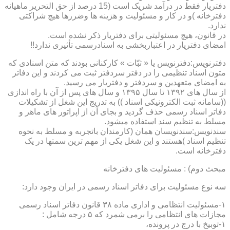
دفتریار فقط در درآمد شریک است (15 درصد از حق التحریر ماهیانه
دفترخانه )و در کار و مسئولیت و هزینه ها وضررها هیچ شراکتی
ندارد.
در قانون، هیچ مسئولیتی برای دفتریار ذکر نشده است.
امضای دفتریار در اعتباربخشی به اسنادرسمی تأثیری ندارد!!
دفترنویس:دفترنویس یا « ثبّات » کارکنانی بودند که متن اسنادی که
متون اسناد تنظیمی را در دفتر سردفتر ثبت می کردند و این دفاتر
به امضای متعهدین و سردفتر و دفتریار می رسید.
از سال های ۱۳۹۲ تا سال ۱۳۹۵ و سال های پس از آن با راه اندازی
((سامانه ثبت الکترونیکی اسناد )) به تدریج این شغل از تشکیلات
دفاتر اسناد رسمی حذف گردید و بجای آن از اپراتور های ماهر و
مسلط به تنظیم سند استفاده میشود.
سندنویس:سندنویسان همان (کارمندان باتجربه و مسلط به نحوه
تنظیم اسناد )هستند و این شغل یکی از مهم ترین سمتها در یک
دفترخانه است.
مبحث دوم) : مسئولیت های دفترخانه
سه نوع مسئولیت برای دفاتر اسناد رسمی در ایران وجود دارد:
۱-مسئولیت انتظامی و اداری ماده ۳۸ قانون دفاتر اسناد رسمی
مجازات های انتظامی را برمی شمرد که ۵ درجه شامل :
۱-توبیخ با درج در پرونده،