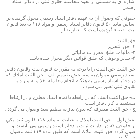
اشاره ای به قسمتی از نحوه محاسبه حقوق ثبتی در دفاتر اسناد
رسمی
حقوقي كه وصول آن به عهده دفاتر اسناد رسمي محول گرديده بر
اساس ماده ۵۰ قانون دفاتر اسناد رسمي و مواد ۱۱۸ به بعد قانون
ثبت احصاء گرديده است كه عبارتند از :
حق الثبت
۲- حق التحرير
۳- ماليا ت طبق مقررات مالياتي
۴- ساير وجوهي كه طبق قوانين ديگر محول شده باشد
حق الثبت:حق الثبت را با توجه به مقررات قانون ثبت وقانون دفاتر
اسناد رسمي ميتوان به سه بخش تقسيم الف– حق الثبت املاك كه
در دفاتر اسناد رسمي به هنگام انجام معا مله اخذ و به مازاد يا
بقاياي ثبتی تعبیر می شود .
ب- حق الثبت اسناد كه در رابطه با تمام اسناد مطرح و در ارتباط
مستقيم با كار دفاتر است .
ج - حق الثبت متفرقه كه بدون نياز به تنظیم سند وصول می گردد .
بخش اول – حق الثبت املاک:با عنايت به ماده ۱۱۸ قانون ثبت يكي
از حقوقي كه در ادارات ثبـت و دفاتر اسناد رسمي مي بايست و
صول گردد حق الثبت املاك است كه طبق ماده ۱۱۹ ثبت وصول
مي گردد.