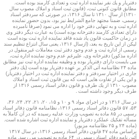
دفتریار و یك نفر نماینده اداره ثبت و تعدادی كارمند بوده است.
مطابق قانون كنونی ثبت، (قانون ثبت اسناد و املاك مصوب سال
۱۳۱۰) از سال ۱۳۱۰ تا سال ۱۳۱۶، در صورتی كه سردفتر اسناد
رسمی، ضمناً مجتهد جامع الشرایط نیز بود، بدون حضور نماینده
اداره ثبت و به تنهایی دفتر خود را اداره می نمود (صرفاً نامبرده
دارای تعدادی كارمند دفترخانه بوده است) به عبارت دیگر دفتر وی
در زمان حاكمیت قانون یاد شده فاقد نماینده اداره ثبت بوده است
لیكن از این تاریخ به بعد، (ازسال ۱۳۱۶، یعنی سال انتزاع تنظیم سند
رسمی از اداره ثبت و عدم وجود دفتر ثبت معاملات غیرمنقول در
اداره مذكور) دفترخانه وی، علیرغم عدم وجود نماینده اداره ثبت،
می بایست دارای دفتریار بوده و وظیفه نماینده اداره ثبت نیز مطابق
ماده ۲۴ نظامنامه آتی الذكر بر عهده دفتریار بوده است (یك دفتر
جاری در اختیار سردفتر و دفتر نماینده اداره ثبت در اختیار دفتریار)
و این یكی از تفاوت هایی است كه بین قانون ثبت اسناد و املاك
مصوب ۱۳۱۰ از یك طرف و قانون دفاتر اسناد رسمی ۱۳۱۶ از
طرف دیگر وجود داشته است .
در سال ۱۳۱۶ و در اجرای مواد ۹ و ۱۰ و ۱۵، ۲۰، ۲۱، ۲۲، ۲۴، ۳۶،
۵۳، ۵۷ قانون دفاتر اسناد رسمی ۱۳۱۶، نظامنامه قانون دفاتر اسناد
رسمی در ۸۵ ماده به تصویب وزارت عدلیه رسیده كه در آن كاملاً به
مسأله تفكیك عملكرد دفتریار و نماینده اداره ثبت اشاره شده است.
(ماده ۲۴ و ۲۵ نظامنامه مزبور)
براساس ماده ۴۷ قانون دفاتر اسناد رسمی ۱۳۱۶، در سال ۱۳۱۷
آئین نامه دفاتر اسناد رسمی در ۶۴ ماده به تصویب می رسد. ماده