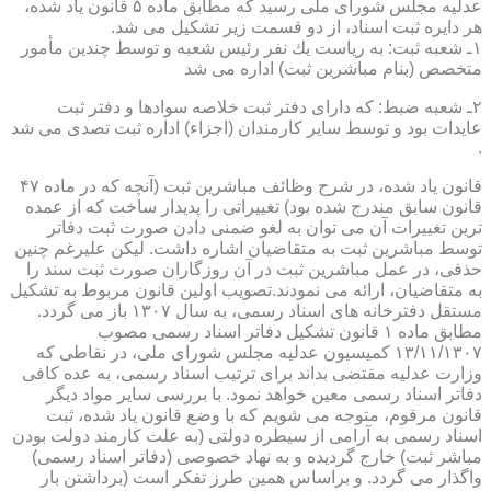
عدلیه مجلس شورای ملی رسید كه مطابق ماده ۵ قانون یاد شده،
هر دایره ثبت اسناد، از دو قسمت زیر تشكیل می شد.
۱ـ شعبه ثبت: به ریاست یك نفر رئیس شعبه و توسط چندین مأمور
متخصص (بنام مباشرین ثبت) اداره می شد
۲ـ شعبه ضبط: كه دارای دفتر ثبت خلاصه سوادها و دفتر ثبت
عایدات بود و توسط سایر كارمندان (اجزاء) اداره ثبت تصدی می شد
.
قانون یاد شده، در شرح وظائف مباشرین ثبت (آنچه كه در ماده ۴۷
قانون سابق مندرج شده بود) تغییراتی را پدیدار ساخت كه از عمده
ترین تغییرات آن می توان به لغو ضمنی دادن صورت ثبت دفاتر
توسط مباشرین ثبت به متقاضیان اشاره داشت. لیكن علیرغم چنین
حذفی، در عمل مباشرین ثبت در آن روزگاران صورت ثبت سند را
به متقاضیان، ارائه می نمودند.تصویب اولین قانون مربوط به تشكیل
مستقل دفترخانه های اسناد رسمی، به سال ۱۳۰۷ باز می گردد.
مطابق ماده ۱ قانون تشكیل دفاتر اسناد رسمی مصوب
۱۳/۱۱/۱۳۰۷ كمیسیون عدلیه مجلس شورای ملی، در نقاطی كه
وزارت عدلیه مقتضی بداند برای ترتیب اسناد رسمی، به عده كافی
دفاتر اسناد رسمی معین خواهد نمود. با بررسی سایر مواد دیگر
قانون مرقوم، متوجه می شویم كه با وضع قانون یاد شده، ثبت
اسناد رسمی به آرامی از سیطره دولتی (به علت كارمند دولت بودن
مباشر ثبت) خارج گردیده و به نهاد خصوصی (دفاتر اسناد رسمی)
واگذار می گردد. و براساس همین طرز تفكر است (برداشتن بار