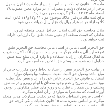
ماده ۱۱۹ قانون ثبت كه بر اساس بند س از ماده يك قانون وصول
برخي از درآمدهاي دولت و مصرف آن در موارد معين مصوب ۲۸
اسفند ماه ۷۳ ۱۳ اصلاح گرديده مقرر مي دارد:
براي ثبت ملك دردفتر املاك موضوع مواد ۱۱ و۱۲و۱۱۹ قانون ثبت
كلا به ازاء هر ده هزار ريال يك هزار ريال دريافت مي شود .
ملاك محاسبه حق الثبت املاك، حد اقل قيمت منطقه اي ودر
نقاطي كه قيمت منطقه اي تعيين نشده طبق برگ ارزيابي ادارات
ثبت خواهد بود .
حق التحرير اسناد مالي:در اسناد مالي محاسبه حق التحرير طبق
تعرفه ارسالي و فاقد هرگونه ابهام است به ويژه آنكه اكثريت قريب
به اتفاق همكاران از رايانه استفاده و با وارد كردن مبلغ سند طبق
جداول داده شده به سيستم حق التحرير محاسبه مي گردد .
در نهايت حق التحرير بعض از اسناد به لحاظ وجود مقررات خاص از
مبلغ ماخذ وصول حق الثبت تبعيت نمينمايند ويا بعنوان موارد
استنائات قانوني حق التحرير خاص خود را دارند و بعض ديگر بعلت
نبود مقررات صريح و عدم وجود مصداق با ابهام روبرو و در مناطق
مختلف و نزد همكاران نظريات و رويه هاي عملي متفاوتي را بوجود
آورده است كه مختصرا به مواردي از آن اشاره ميگردد :
۱- اسناد فروش اقساطي بانكها كه در تعقيب مشاركت مدني منعقد
ميگردد بر اساس تبصره ماده ۱۵ قاون عمليات بانكي گرچه حق
الثبت نسبت به مابه التفاوت دو سند وصول مي گردد .