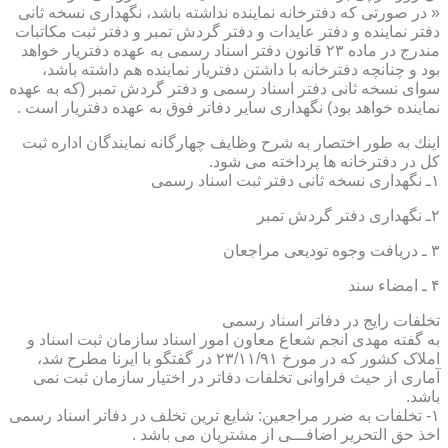
« در صورتی كه دفترخانه نماینده نداشته باشد، نگهداری نسخه ثانی
دفتر نماینده و دفتر عایدات و دفتر گردش تمبر و دفتر ثبت مكاتبات
مندرج در ماده ۲۳ قانون دفتر اسناد رسمی به عهده دفتریار خواهد
بود و چنانچه دفترخانه با داشتن دفتریار نماینده هم داشته باشد،
سوای نسخه ثانی دفتر اسناد رسمی و دفتر گردش تمبر (كه به عهده
نماینده خواهد بود) نگهداری سایر دفاتر فوق به عهده دفتریار است .
اینك به طور اختصار به شرح وظایف چهارگانه نمایندگان اداره ثبت
كل در دفترخانه ها پرداخته می شود.
۱ـ نگهداری نسخه ثانی دفتر ثبت اسناد رسمی
۲ـ نگهداری دفتر گردش تمبر
۳ ـ دریافت وجوه تودیعی مراجعان
۴ ـ امضاء سند
تخلفات رایج در دفاتر اسناد رسمی
به گفته مهدی انجم شعاع معاون امور اسناد سازمان ثبت اسناد و
املاک کشور که در مورخ ۲۳/۱۱/۹۱ در گفتگو با ایرنا مطرح شد،
آماری از حیث فراوانی تخلفات دفاتر در اختیار سازمان ثبت نمی
باشد.
۱- تخلفات به ضرر مراجعین: شایع ترین تخلف در دفاتر اسناد رسمی
اخذ حق التحریر اضافـــی از مشتریان می باشد .