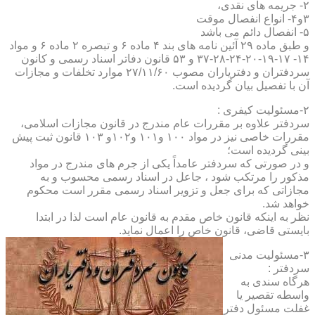
۲- جریمه های نقدی،
۳و۴- انواع انفصال موقت
۵- انفصال دائم می باشد
و طبق ماده ۲۹ آئین نامه های بند ۴ ماده ۶ و تبصره ۲ ماده ۶ و مواد
۱۴- ۱۷-۱۹-۲۰-۲۴-۲۸-۳۷ و ۵۳ قانون دفاتر اسناد رسمی و کانون
سردفتران و دفتریاران مصوب ۲۷/۱۱/۶۰ موارد تخلفات و مجازات
آن با تفصیل بیان گردیده است.
۲-مسئولیت کیفری :
سردفتر علاوه بر مقررات عام مندرج در قانون مجازات اسلامی،
مقررات خاصی نیز در مواد ۱۰۰ و۱۰۱ و۱۰۲و ۱۰۳ قانون ثبت پیش
بینی گردیده است؛
و در صورتی که سردفتر عامداً یکی از جرم های مندرج در مواد
مذکور را مرتکب شود ، جاعل در اسناد رسمی محسوب و به
مجازاتی که برای جعل و تزویر اسناد رسمی مقرر است محکوم
خواهد شد.
نظر به اینکه قانون خاص مقدم به قانون عام است لذا در ابتدا
بایستی قاضی، قانون خاص را اعمال نماید.
۳-مسئولیت مدنی
سردفتر :
هرگاه سندی به
واسطه تقصیر یا
غفلت مسئول دفتر