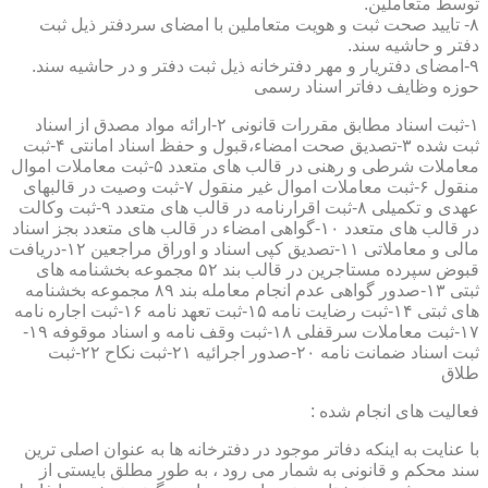
توسط متعاملین.
۸- تایید صحت ثبت و هویت متعاملین با امضای سردفتر ذیل ثبت
دفتر و حاشیه سند.
۹-امضای دفتریار و مهر دفترخانه ذیل ثبت دفتر و در حاشیه سند.
حوزه وظایف دفاتر اسناد رسمی
۱-ثبت اسناد مطابق مقررات قانونی ۲-ارائه مواد مصدق از اسناد
ثبت شده ۳-تصدیق صحت امضاء،قبول و حفظ اسناد امانتی ۴-ثبت
معاملات شرطی و رهنی در قالب های متعدد ۵-ثبت معاملات اموال
منقول ۶-ثبت معاملات اموال غیر منقول ۷-ثبت وصیت در قالبهای
عهدی و تکمیلی ۸-ثبت اقرارنامه در قالب های متعدد ۹-ثبت وکالت
در قالب های متعدد ۱۰-گواهی امضاء در قالب های متعدد بجز اسناد
مالی و معاملاتی ۱۱-تصدیق کپی اسناد و اوراق مراجعین ۱۲-دریافت
قبوض سپرده مستاجرین در قالب بند ۵۲ مجموعه بخشنامه های
ثبتی ۱۳-صدور گواهی عدم انجام معامله بند ۸۹ مجموعه بخشنامه
های ثبتی ۱۴-ثبت رضایت نامه ۱۵-ثبت تعهد نامه ۱۶-ثبت اجاره نامه
۱۷-ثبت معاملات سرقفلی ۱۸-ثبت وقف نامه و اسناد موقوفه ۱۹-
ثبت اسناد ضمانت نامه ۲۰-صدور اجرائیه ۲۱-ثبت نکاح ۲۲-ثبت
طلاق
فعالیت های انجام شده :
با عنایت به اینکه دفاتر موجود در دفترخانه ها به عنوان اصلی ترین
سند محکم و قانونی به شمار می رود ، به طور مطلق بایستی از