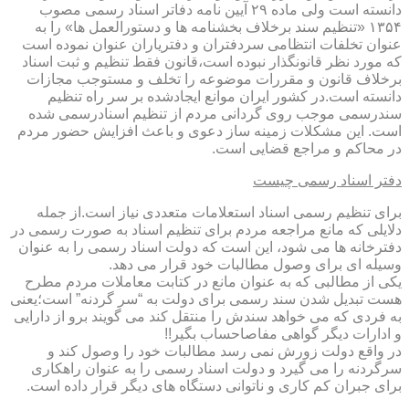
دانسته است ولی ماده ۲۹ آیین نامه دفاتر اسناد رسمی مصوب
۱۳۵۴ «تنظیم سند برخلاف بخشنامه ها و دستورالعمل ها» را به
عنوان تخلفات انتظامی سردفتران و دفتریاران عنوان نموده است
که مورد نظر قانونگذار نبوده است،قانون فقط تنظیم و ثبت اسناد
برخلاف قانون و مقررات موضوعه را تخلف و مستوجب مجازات
دانسته است.در کشور ایران موانع ایجادشده بر سر راه تنظیم
سندرسمی موجب روی گردانی مردم از تنظیم اسنادرسمی شده
است. این مشکلات زمینه ساز دعوی و باعث افزایش حضور مردم
در محاکم و مراجع قضایی است.
دفتر اسناد رسمی چیست
برای تنظیم رسمی اسناد استعلامات متعددی نیاز است.از جمله
دلایلی که مانع مراجعه مردم برای تنظیم اسناد به صورت رسمی در
دفترخانه ها می شود، این است که دولت اسناد رسمی را به عنوان
وسیله ای برای وصول مطالبات خود قرار می دهد.
یکی از مطالبی که به عنوان مانع در کتابت معاملات مردم مطرح
هست تبدیل شدن سند رسمی برای دولت به “سر گردنه” است؛یعنی
به فردی که می خواهد سندش را منتقل کند می گویند برو از دارایی
و ادارات دیگر گواهی مفاصاحساب بگیر!!
در واقع دولت زورش نمی رسد مطالبات خود را وصول کند و
سرگردنه را می گیرد و دولت اسناد رسمی را به عنوان راهکاری
برای جبران کم کاری و ناتوانی دستگاه های دیگر قرار داده است.