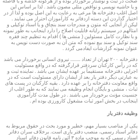
صحت در ثبت و نوشتار برخوردار بوده و از هرگونه خدشه و یا فاصله
و یا حاشیه نویسی و نواقص مثلی مصون باشد . لذا بر اساس این
اصل اغلب دفترخانه ها مرعی به رعایت به این اصل بوده و لذا از در
اختیار گذاردن این دسته ازدفاتر به کارآموزان احتراز می نمایند .
لیکن از آنجایی که متون و مندرجات سند بنچاق و یا اسناد توکیلی و
امثالهم در سیستم رایانه قابلیت اصلاح را دارد اینجانب به طور نمونه
و با نظارت کامل مسئولین ( منشی ها ) اقدام به تنظیم چند فقره
سند توکیل و سند بیع نموده که متن آن به صورت دست نویس به
عنوان نمونه گزارشات ایفادمی گردد .
دفترخانه ۲۰۰ تهران از تعداد ........ نیروی انسانی برخوردار می باشد
که در رأس کارکنان سردفتر قرارگرفته که در واقع مسئولیت
اجرایی دفترخانه مستقیماً بر عهده ایشان می باشد . نماینده ثبت و
به عبارتی دیگر دفتر یار بعد از ایشان دارای مسئولیت است که در
واقع معاونت دفترخانه را بر عهده دارد . بقیه کارکنان در پست های
ثبات ، منشی و بایگان انجام وظیفه می نمایند که به طور اغلب از
جنسیت مؤنث برخوردار می باشند . در طول مدت کارآموزی
اینجانب در بخش امور ثبات مشغول کارورزی بوده ام .
وظیفه دفتر یار
یكی از مناصب بسیار مهم، خطیر و مورد بحث در حقوق مربوط به
دفاتر اسناد رسمی، منصب دفتر یاری است. برخلاف سران دفاتر
اسناد رسمی كه به موجب ماده ۳ آئین نامه قانون دفاتر اسناد