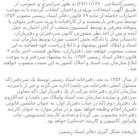
رسمی (اصلاحی ۲۷/۱۱/۱۳۶۰) به طور سراسری و عمومی، از
طریق آگهی، امتحانات ورودی و اختبار، انتخاب گردیده یا به موجب
اختیارات حاصله از ماده ۶۹ قانون دفاتر اسناد رسمی مصوب ۱۳۵۴
توسط سردفتر بازنشسته و از كارافتاده یا ورثه سردفتر متوفی یا
متوفاه معرفی و توسط كمیسیون منتخب از آنان اختبار به عمل
آمده و پس از اخذ نظر مشورتی كانون سردفتران و دفتریاران،
دادستان محل یا دادگاه بخش (حسب مورد) توسط سازمان ثبت
اسناد و املاك كشور پیشنهاد و با ابلاغ ریاست قوه قضائیه به این
سمت منصوب خواهند شد. دفتریاران، مطابق قسمت اخیر ماده ۳
قانون دفاتر اسناد رسمی ۱۳۵۴، بنا به پیشنهاد سردفتر و به موجب
ابلاغ سازمان ثبت اسناد و املاك كشور به این سمت منصوب خواهند
شد .
از سال ۱۳۵۴ به بعد، دفترخانه اسناد رسمی توسط یك سردفتر (كه
مسئول اصلی دفترخانه می باشد) اداره می گردد و غیر از نامبرده،
سازمان اداری دفترخانه مركب از یك دفتریار اول (كه معاون
سردفتر و نماینده سازمان ثبت اسناد واملاك می باشد) و عنداللزوم
یك دفتریار دوم (كه در غیاب دفتریار اول، به عنوان جانشین قانونی
دفتریار انجام وظیفه خواهد نمود و در سایر موارد به عنوان كارمند
دفترخانه محسوب می گردد) و تعدادی كارمند (سندنویس، ثبات
واپراتور كامپیوتر و كارمند خدماتی) خواهد بود .
تاریخچه شكل گیری دفاتر اسناد رسمی: