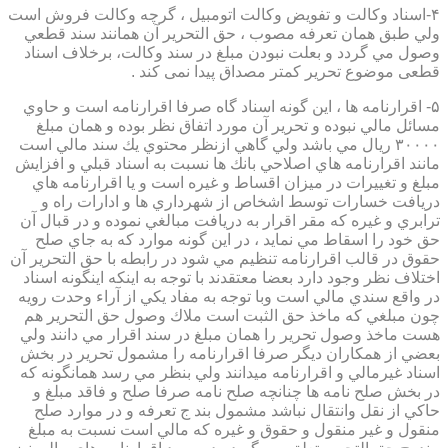
۴-اسناد وكالت و تفويض وكالت اتومبيل ، گرچه وكالت فروش است
ولي طبق همان تعرفه مصوب ، حق التحرير آن همانند سند قطعي
وصول مي گردد و بعلت نبودن مبلغ در سند وكالت، برخلاف اسناد
قطعی موضوع تحریر کمتر مصداق پیدا نمی کند .
۵- اقرارنامه ها ، اين گونه اسناد گاه صرفا اقرارنامه است و حاوي
مسائل مالي نبوده و تحرير آن مورد اتفاق نظر بوده و همان مبلغ
۳۰۰۰۰ ريال مي باشد ولي گاهي ازنظر محتوي يك سند مالي است
مانند اقرارنامه هاي اصلاحي بانك ها نسبت به اسناد قبلي و افزايش
مبلغ و تغييرات در ميزان اقساط و غيره است و يا اقرارنامه هاي
دريافت خسارات توسط اشخاص از شهرداري ها و ادارات راه و
ترابري و غيره كه مقر اقرار به دريافت مبالغي نموده و در قبال آن
حق خود را اسقاط مي نمايد ، در اين گونه موارد كه به جاي صلح
حقوق در قالب اقرارنامه تنظيم مي شود در رابطه با حق التحرير آن
اختلاف نظر وجود دارد بعضا معتقدند با توجه به اينكه اينگونه اسناد
در واقع سندي مالي است وبا توجه به مفاد يكي از آراء وحدت رويه
چون مبلغي كه ماخذ حق الثبت است ملاك وصول حق التحرير هم
هست ماخذ وصول تحرير را همان مبلغ در سند اقرار مي دانند ولي
بعضي از همكاران ديگر صرفا اقرارنامه را مشمول تحرير در بخش
اسناد غيرمالي و اقرارنامه ميدانند ولي بنظر مي رسد همانگونه كه
در بخش صلح نامه ها چنانچه صلح نامه صرفا صلح و فاقد مبلغ و
حاكي از نقل وانتقال نباشد مشمول بند ج تعرفه و در موارد صلح
منقول و غير منقول و حقوق و غيره كه مالي است نسبت به مبلغ