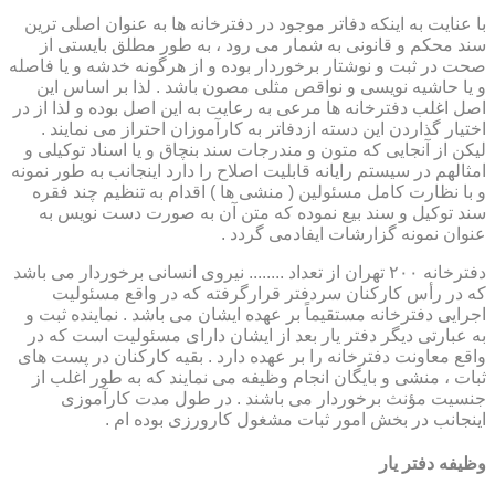
با عنایت به اینکه دفاتر موجود در دفترخانه ها به عنوان اصلی ترین
سند محکم و قانونی به شمار می رود ، به طور مطلق بایستی از
صحت در ثبت و نوشتار برخوردار بوده و از هرگونه خدشه و یا فاصله
و یا حاشیه نویسی و نواقص مثلی مصون باشد . لذا بر اساس این
اصل اغلب دفترخانه ها مرعی به رعایت به این اصل بوده و لذا از در
اختیار گذاردن این دسته ازدفاتر به کارآموزان احتراز می نمایند .
لیکن از آنجایی که متون و مندرجات سند بنچاق و یا اسناد توکیلی و
امثالهم در سیستم رایانه قابلیت اصلاح را دارد اینجانب به طور نمونه
و با نظارت کامل مسئولین ( منشی ها ) اقدام به تنظیم چند فقره
سند توکیل و سند بیع نموده که متن آن به صورت دست نویس به
عنوان نمونه گزارشات ایفادمی گردد .
دفترخانه ۲۰۰ تهران از تعداد ........ نیروی انسانی برخوردار می باشد
که در رأس کارکنان سردفتر قرارگرفته که در واقع مسئولیت
اجرایی دفترخانه مستقیماً بر عهده ایشان می باشد . نماینده ثبت و
به عبارتی دیگر دفتر یار بعد از ایشان دارای مسئولیت است که در
واقع معاونت دفترخانه را بر عهده دارد . بقیه کارکنان در پست های
ثبات ، منشی و بایگان انجام وظیفه می نمایند که به طور اغلب از
جنسیت مؤنث برخوردار می باشند . در طول مدت کارآموزی
اینجانب در بخش امور ثبات مشغول کارورزی بوده ام .
وظیفه دفتر یار