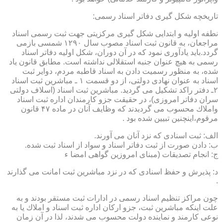
تاریخچه شكل گیری دفاتر اسناد رسمی:
نطفه اولیه و ابتدایی شكل گیری مركزیتی جهت ثبت رسمی اسناد
مراجعان، به قانون ثبت اسناد مصوب سال ۱۲۹۰ شمسی بازمی
گردد.باید یادآوری نمود كه در آن دوران، شكل اولیه دفاتر اسناد
رسمی به هیچ عنوان جنبه استقلالی نداشته است. مطابق قانون یاد
شده، به منظور رسمیت دادن به اسناد قاطبه مردم، دوایر ثبت
اسناد به عنوان نهادی دولتی، از دو قسمت ۱ ـ مباشرین ثبت اسناد
۲ـ دفتر راكد تشكیل می گردید. مباشرین ثبت اسناد (اسلاف دولتی
سران دفاتر امروزی)، در حقیقت جزو كارمندان اداره ثبت اسناد
واملاك محسوب می گردیدند كه وظایف آنان در ماده ۴۷ قانون
مرقوم،اینچنین تبیین شده بود .
الف: ثبت اسنادی كه نزد آنان می آورند.
ب: دادن صورت از ثبت دفاتر اسناد و سواد از اسناد ثبت شده.
ج: انجام تصدیقات (مبنای امروزین گواهی امضا ء
د: پذیرش و حفظ اسنادی كه در نزد مباشرین ثبت امانت می گذارند
.
چون مراكز تنظیم اسناد رسمی در ادارات ثبت مستقر بودند و به
علت اینكه مباشرین ثبت، جزو اركان اداره ثبت اسناد و املاك یا به
نوعی كارمند و نماینده دولت محسوب می شدند، لذا در آن زمان