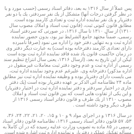
پس عملاً از سال ۱۳۱۶ به بعد، دفاتر اسناد رسمی (حسب مورد و با
در نظر گرفتن درجات آنها) متشكل از یك نفر سردفتر، یك یا دو نفر
دفتریار و یك نفر نماینده اداره ثبت و تعدادی كارمند بوده است.
مطابق قانون كنونی ثبت، (قانون ثبت اسناد و املاك مصوب سال
۱۳۱۰) از سال ۱۳۱۰ تا سال ۱۳۱۶، در صورتی كه سردفتر اسناد
رسمی، ضمناً مجتهد جامع الشرایط نیز بود، بدون حضور نماینده
اداره ثبت و به تنهایی دفتر خود را اداره می نمود (صرفاً نامبرده
دارای تعدادی كارمند دفترخانه بوده است) به عبارت دیگر دفتر وی
در زمان حاكمیت قانون یاد شده فاقد نماینده اداره ثبت بوده است
لیكن از این تاریخ به بعد، (ازسال ۱۳۱۶، یعنی سال انتزاع تنظیم سند
رسمی از اداره ثبت و عدم وجود دفتر ثبت معاملات غیرمنقول در
اداره مذكور) دفترخانه وی، علیرغم عدم وجود نماینده اداره ثبت،
می بایست دارای دفتریار بوده و وظیفه نماینده اداره ثبت نیز مطابق
ماده ۲۴ نظامنامه آتی الذكر بر عهده دفتریار بوده است (یك دفتر
جاری در اختیار سردفتر و دفتر نماینده اداره ثبت در اختیار دفتریار)
و این یكی از تفاوت هایی است كه بین قانون ثبت اسناد و املاك
مصوب ۱۳۱۰ از یك طرف و قانون دفاتر اسناد رسمی ۱۳۱۶ از
طرف دیگر وجود داشته است .
در سال ۱۳۱۶ و در اجرای مواد ۹ و ۱۰ و ۱۵، ۲۰، ۲۱، ۲۲، ۲۴، ۳۶،
۵۳، ۵۷ قانون دفاتر اسناد رسمی ۱۳۱۶، نظامنامه قانون دفاتر اسناد
رسمی در ۸۵ ماده به تصویب وزارت عدلیه رسیده كه در آن كاملاً به
مسأله تفكیك عملكرد دفتریار و نماینده اداره ثبت اشاره شده است.