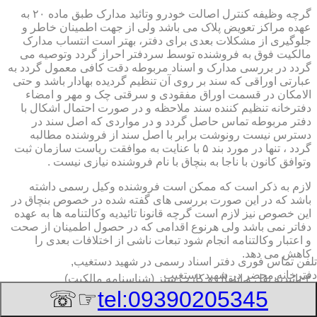
گرچه وظیفه کنترل اصالت خودرو وتائید مدارک طبق ماده ۲۰ به
عهده مراکز تعویض پلاک می باشد ولی از جهت اطمینان خاطر و
جلوگیری از مشکلات بعدی برای دفتر، بهتر است انتساب مدارک
مالکیت فوق به فروشنده توسط سردفتر احراز گردد وتوصیه می
گردد در بررسی مدارک و اسناد مربوطه دقت کافی معمول گردد به
عبارتی اوراقی که سند بر روی آن تنظیم گردیده بهادار باشد و حتی
الامکان در قسمت اوراق مفقودی و سرقتی چک و مهر و امضاء
دفترخانه تنظیم کننده سند ملاحظه و در صورت احتمال اشکال با
دفتر مربوطه تماس حاصل گردد و در مواردی که اصل سند در
دسترس نیست رونوشت برابر با اصل سند از فروشنده مطالبه
گردد ، تنها در مورد بند ۵ با عنایت به موافقت ریاست سازمان ثبت
وتوافق کانون با ناجا به بنچاق با نام فروشنده نیازی نیست .
لازم به ذکر است که ممکن است فروشنده وکیل رسمی داشته
باشد که در این صورت بررسی های گفته شده در خصوص بنچاق در
این خصوص نیز لازم است گرچه قانونا تائیدیه وکالتنامه ها به عهده
دفاتر نمی باشد ولی هرنوع اقدامی که در حصول اطمینان از صحت
و اعتبار وکالتنامه انجام شود تبعات ناشی از اختلافات بعدی را
کاهش می دهد.
تلفن تماس فوری
دفتر اسناد رسمی در شهید دستغیب,
دفترخانه,محضر در شهید دستغیب
۲-تائیدیه نقل و انتقال و کارت سبز (شناسنامه مالکیت)
☞☏
tel:09390205345
برگ تائیدیه نقل و انتقال صادره از مراکز تعویض پلاک حاوی
مشخصات کامل خودرو اعم از نوع ، سیستم ، مدل ، رنگ ، شماره