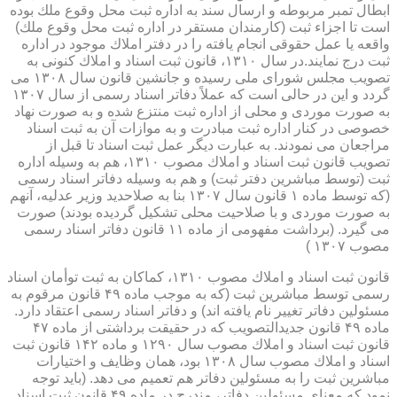
ابطال تمبر مربوطه و ارسال سند به اداره ثبت محل وقوع ملك بوده
است تا اجزاء ثبت (كارمندان مستقر در اداره ثبت محل وقوع ملك)
واقعه یا عمل حقوقی انجام یافته را در دفتر املاك موجود در اداره
ثبت درج نمایند.در سال ۱۳۱۰، قانون ثبت اسناد و املاك كنونی به
تصویب مجلس شورای ملی رسیده و جانشین قانون سال ۱۳۰۸ می
گردد و این در حالی است كه عملاً دفاتر اسناد رسمی از سال ۱۳۰۷
به صورت موردی و محلی از اداره ثبت منتزع شده و به صورت نهاد
خصوصی در كنار اداره ثبت مبادرت و به موازات آن به ثبت اسناد
مراجعان می نمودند. به عبارت دیگر عمل ثبت اسناد تا قبل از
تصویب قانون ثبت اسناد و املاك مصوب ۱۳۱۰، هم به وسیله اداره
ثبت (توسط مباشرین دفتر ثبت) و هم به وسیله دفاتر اسناد رسمی
(كه توسط ماده ۱ قانون سال ۱۳۰۷ بنا به صلاحدید وزیر عدلیه، آنهم
به صورت موردی و با صلاحیت محلی تشكیل گردیده بودند) صورت
می گیرد. (برداشت مفهومی از ماده ۱۱ قانون دفاتر اسناد رسمی
مصوب ۱۳۰۷ )
قانون ثبت اسناد و املاك مصوب ۱۳۱۰، كماكان به ثبت توأمان اسناد
رسمی توسط مباشرین ثبت (كه به موجب ماده ۴۹ قانون مرقوم به
مسئولین دفاتر تغییر نام یافته اند) و دفاتر اسناد رسمی اعتقاد دارد.
ماده ۴۹ قانون جدیدالتصویب كه در حقیقت برداشتی از ماده ۴۷
قانون ثبت اسناد و املاك مصوب سال ۱۲۹۰ و ماده ۱۴۲ قانون ثبت
اسناد و املاك مصوب سال ۱۳۰۸ بود، همان وظایف و اختیارات
مباشرین ثبت را به مسئولین دفاتر هم تعمیم می دهد. (باید توجه
نمود كه معنای مسئولین دفاتر، مندرج در ماده ۴۹ قانون ثبت اسناد