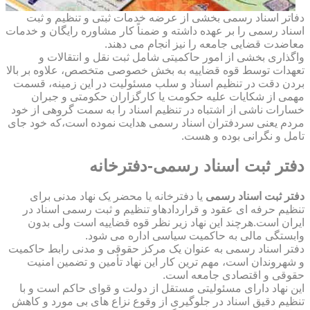
دفاتر اسناد رسمی بخشی از عرضه خدمات ثبتی و تنظیم و ثبت
اسناد رسمی را بر عهده داشته و ضمناً کار مشاوره رایگان و خدمات
معاضدت قضایی جامعه را نیز انجام می دهند.
واگذاری بخشی از امور حاکمیتی شامل ثبت نقل و انتقالات و
تعهدات توسط قوه قضاییه به بخش خصوصی متخصص، علاوه بر بالا
بردن دقت در تنظیم اسناد و سلب مسئولیت در این زمینه، قسمت
مهمی از شکایات علیه حکومت یا کارگزاران حکومتی و جبران
خسارات ناشی از اشتباه در تنظیم اسناد را به سمت گروهی از خود
مردم یعنی سردفتران اسناد رسمی هدایت نموده است،که خود جای
تامل و نگرانی بوده و هست.
دفتر ثبت اسناد رسمی-دفترخانه
دفتر ثبت اسناد رسمی
یا دفترخانه یا محضر یک نهاد مدنی برای
تنظیم حرفه ای عقود و قراردادهاو تنظیم و ثبت رسمی اسناد در
ایران است.هرچند این نهاد زیر نظر قوه قضاییه است ولی بدون
وابستگی مالی به حاکمیت سیاسی اداره می شود.
دفتر اسناد رسمی به عنوان یک مرکز حقوقی و مدنی رابط حاکمیت
و شهروندان است، مهم ترین کار این نهاد تأمین و تضمین امنیت
حقوقی و اقتصادی جامعه است.
این نهاد دارای مسئولیتی مستقل از دولت و قوای حاکم است و با
تنظیم دقیق اسناد در جلوگیری از وقوع نزاع های بی مورد و کاهش