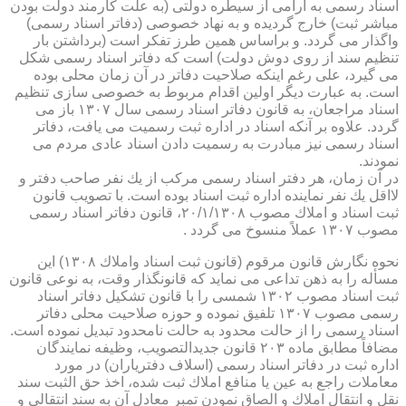
اسناد رسمی به آرامی از سیطره دولتی (به علت كارمند دولت بودن
مباشر ثبت) خارج گردیده و به نهاد خصوصی (دفاتر اسناد رسمی)
واگذار می گردد. و براساس همین طرز تفكر است (برداشتن بار
تنظیم سند از روی دوش دولت) است كه دفاتر اسناد رسمی شكل
می گیرد، علی رغم اینكه صلاحیت دفاتر در آن زمان محلی بوده
است. به عبارت دیگر اولین اقدام مربوط به خصوصی سازی تنظیم
اسناد مراجعان، به قانون دفاتر اسناد رسمی سال ۱۳۰۷ باز می
گردد. علاوه بر آنكه اسناد در اداره ثبت رسمیت می یافت، دفاتر
اسناد رسمی نیز مبادرت به رسمیت دادن اسناد عادی مردم می
نمودند.
در آن زمان، هر دفتر اسناد رسمی مركب از یك نفر صاحب دفتر و
لااقل یك نفر نماینده اداره ثبت اسناد بوده است. با تصویب قانون
ثبت اسناد و املاك مصوب ۲۰/۱/۱۳۰۸، قانون دفاتر اسناد رسمی
مصوب ۱۳۰۷ عملاً منسوخ می گردد .
نحوه نگارش قانون مرقوم (قانون ثبت اسناد واملاك ۱۳۰۸) این
مسأله را به ذهن تداعی می نماید كه قانونگذار وقت، به نوعی قانون
ثبت اسناد مصوب ۱۳۰۲ شمسی را با قانون تشكیل دفاتر اسناد
رسمی مصوب ۱۳۰۷ تلفیق نموده و حوزه صلاحیت محلی دفاتر
اسناد رسمی را از حالت محدود به حالت نامحدود تبدیل نموده است.
مضافاً مطابق ماده ۲۰۳ قانون جدیدالتصویب، وظیفه نمایندگان
اداره ثبت در دفاتر اسناد رسمی (اسلاف دفتریاران) در مورد
معاملات راجع به عین یا منافع املاك ثبت شده، اخذ حق الثبت سند
نقل و انتقال املاك و الصاق نمودن تمبر معادل آن به سند انتقالی و