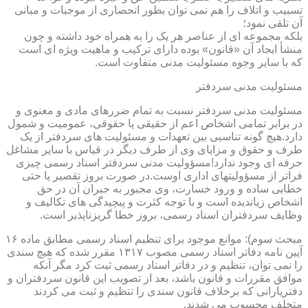
تسبیب و اتلاف را هم نمی توان بطور انحصاری از موجبات و مبانی
آن تلقی نمود؛
بلکه مجموعه ای از عناصر هر یک را به همراه خود داشته و چون
منشأ ایجاد آن «قانون» بوده دارای ترکیب و ماهیت ویژه ای است
که با سایر وجوه مسئولیت مدنی متفاوت است.
مسئولیت مدنی سردفتر
مسئولیت مدنی سردفتر نسبت به تمام ضررهای مادی و معنوی و
در برابر تمامی اشخاص اعم از حقیقی یا حقوقی، عمومیت و شمول
دارد.هیچ گونه تناسبی بین تعهدات و مسئولیت های سردفتر از یک
طرف و حقوق و مزایای وی از طرف دیگر در قیاس با سایر مشاغل
حرفه ای وجود ندارد!مسؤولیت مدنی سردفتر اسناد رسمی چیزی
فراتر از مسؤولیتهای اداری اوست.در صورت بروز تقصیر یا حتی
خطایی ساده و ورود خسارت، وی مجبور به جبران آن در حق
اشخاص زیاندیده است و با توجه کثرت و پیچیدگی های تکالیف و
وظایف سردفتران اسناد رسمی، بروز خطا گریزناپذیر است.
مبحث سوم): موانع موجود برای تنظیم اسناد رسمی مطابق ماده ۱۶
آیین نامه دفاتر اسناد رسمی مصوب ۱۳۱۷ مقرر شده که هیچ سندی
را نمی توان، تنظیم و در دفاتر اسناد رسمی ثبت کرد مگر آنکه
موافق مقررات و قانون باشد، بعد از تصویب این قانون سردفتران و
دفتریارانی که برخلاف قانون سندی را تنظیم و ثبت می کردند
متخلف محسوب می شدند.