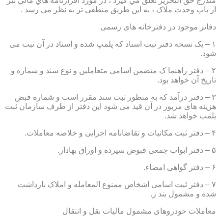
مندرج حق التحرير تعلق مي گيرد ، در مورد اقرارنامه هاي مالي نيز
از باب وحدت ملاک ، به این طریق منطقی تر به نظر می رسد .
دفاتر موجود در دفترخانه های رسمی
۱ – یک نسخه دفتر ثبت اسناد که پلمپ شده و اسناد در آن ثبت می
شود.
۲ – دفتر راهنما ک متضمن اسامی متعاملین و نوع سند و شماره و
تاریخ آن خواهد بود.
۳ – دفتر درآمد که به منظور ثبت سند مقرر است و شماره قبض
هزینه های مزبور در آن قید می شود این دفتر از طرف سازمان ثبت
پلمپ خواهد شد.
۴ – دفتر ثبت مکاتبات و تقاضانامه اجرایی و خلاصه معاملات.
۵ – دفتر ابواب جمعی قبوض سپرده و اوراق بهادار.
۶ – دفتر گواهی امضاء.
۷ – دفتر ثبت اسامی اشخاص ممنوع المعامله و املاک بازداشت
شده و مشمول بند ز.
معاملات خودروهای مشمول مالیات نقل و انتقال