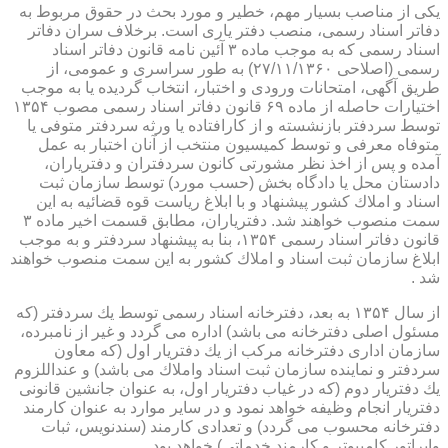
یكی از مناصب بسیار مهم، خطیر و مورد بحث در حقوق مربوط به
دفاتر اسناد رسمی، منصب دفتر یاری است. برخلاف سران دفاتر
اسناد رسمی كه به موجب ماده ۳ آئین نامه قانون دفاتر اسناد
رسمی (اصلاحی ۲۷/۱۱/۱۳۶۰) به طور سراسری و عمومی، از
طریق آگهی، امتحانات ورودی و اختبار، انتخاب گردیده یا به موجب
اختیارات حاصله از ماده ۶۹ قانون دفاتر اسناد رسمی مصوب ۱۳۵۴
توسط سردفتر بازنشسته و از كارافتاده یا ورثه سردفتر متوفی یا
متوفاه معرفی و توسط كمیسیون منتخب از آنان اختبار به عمل
آمده و پس از اخذ نظر مشورتی كانون سردفتران و دفتریاران،
دادستان محل یا دادگاه بخش (حسب مورد) توسط سازمان ثبت
اسناد و املاك كشور پیشنهاد و با ابلاغ ریاست قوه قضائیه به این
سمت منصوب خواهند شد. دفتریاران، مطابق قسمت اخیر ماده ۳
قانون دفاتر اسناد رسمی ۱۳۵۴، بنا به پیشنهاد سردفتر و به موجب
ابلاغ سازمان ثبت اسناد و املاك كشور به این سمت منصوب خواهند
شد .
از سال ۱۳۵۴ به بعد، دفترخانه اسناد رسمی توسط یك سردفتر (كه
مسئول اصلی دفترخانه می باشد) اداره می گردد و غیر از نامبرده،
سازمان اداری دفترخانه مركب از یك دفتریار اول (كه معاون
سردفتر و نماینده سازمان ثبت اسناد واملاك می باشد) و عنداللزوم
یك دفتریار دوم (كه در غیاب دفتریار اول، به عنوان جانشین قانونی
دفتریار انجام وظیفه خواهد نمود و در سایر موارد به عنوان كارمند
دفترخانه محسوب می گردد) و تعدادی كارمند (سندنویس، ثبات
واپراتور كامپیوتر و كارمند خدماتی) خواهد بود .