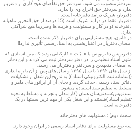
سردفترمنصوب می شود. سردفتر حق تقاضای هیچ کاری از دفتریار
ندارد و سردفتر حق اخراج وی را ندارد.
دفتریار، شریک درآمد دفترخانه است.
دفتریار فقط در درآمد شریک است (15 درصد از حق التحریر ماهیانه
دفترخانه )و در کار و مسئولیت و هزینه ها وضررها هیچ شراکتی
ندارد.
در قانون، هیچ مسئولیتی برای دفتریار ذکر نشده است.
امضای دفتریار در اعتباربخشی به اسنادرسمی تأثیری ندارد!!
دفترنویس:دفترنویس یا « ثبّات » کارکنانی بودند که متن اسنادی که
متون اسناد تنظیمی را در دفتر سردفتر ثبت می کردند و این دفاتر
به امضای متعهدین و سردفتر و دفتریار می رسید.
از سال های ۱۳۹۲ تا سال ۱۳۹۵ و سال های پس از آن با راه اندازی
((سامانه ثبت الکترونیکی اسناد )) به تدریج این شغل از تشکیلات
دفاتر اسناد رسمی حذف گردید و بجای آن از اپراتور های ماهر و
مسلط به تنظیم سند استفاده میشود.
سندنویس:سندنویسان همان (کارمندان باتجربه و مسلط به نحوه
تنظیم اسناد )هستند و این شغل یکی از مهم ترین سمتها در یک
دفترخانه است.
مبحث دوم) : مسئولیت های دفترخانه
سه نوع مسئولیت برای دفاتر اسناد رسمی در ایران وجود دارد: