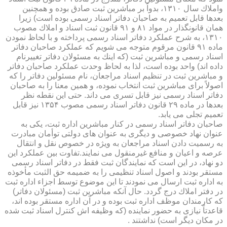
واملاك سال ۱۳۱۰، بدواً بر مباشرین ثبت صادق بوده و همچنین
بعدها قابل تعمیم به صاحبان دفاتر اسناد رسمی بوده است) زیرا
همان قانونگذار در مواد ۸۱ و ۹۱ قانون ثبت اسناد و املاك مصوب
۱۳۱۰، به شرح عملكرد دفاتر اسناد رسمی پرداخته و با لحاظ نمودن
ماده ۹۱ قانون مرقوم متوجه می شویم كه عملكرد صاحبان دفاتر
اسناد رسمی و مباشرین ثبت (كه اینك به مسئولان دفاتر تغییرنام
داده اند) واحد بوده است، لذا به لحاظ وحدت عملكرد صاحبان دفاتر
و مباشرین ثبت در تنظیم اسناد مراجعان، نام مسئولین دفاتر را كه
اصولاً برای مباشرین ثبت انتخاب نموده، و همین معنا را به صاحبان
دفاتر اسناد رسمی نیز قابل تسری می داند. حتی این نقطه نظر
بعدها در ماده ۲۹ قانون دفاتر اسناد رسمی مصوب ۱۳۵۴ نیز قابل
تعمیم تجلی می یابد.
صاحبان دفاتر اسناد رسمی در كنار مباشرین اداره ثبت، یكی به
عنوان نهاد خصوصی و دیگری به عنوان های دولتی توأمان مبادرت
به رسمیت دادن اسناد مراجعان به ویژه در خصوص نقل و انتقال
عرصه و اعیان و منافع غیرمنقول می نمایند.تفاوت بین عملكرد این
دو نهاد، در این است كه نمایندگان ثبت فقط در دفاتر اسناد رسمی
مستقر بودند و اصول اسناد تنظیمی را به ضمیمه حق الثبت مأخوذه
به اداره ثبت ارسال می نمودند تا این موضوع توسط اجزاء اداره ثبت
در دفتر املاك درج گردد. حال آنكه مباشرین ثبت (مسئولان دفاتر)
كه كارمندان موظف اداره ثبت بوده و در آن اداره مستقر بوده اند،
قاعدتاً نیازی به حضور نماینده (كه وظیفه اش كنترل اسناد ثبت شده
در مكان دیگر است) نداشتند .