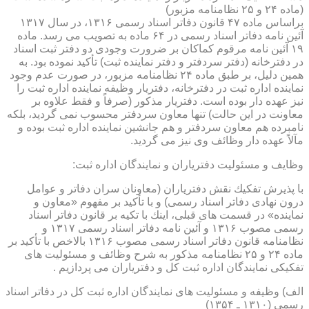
(ماده ۲۴ و ۲۵ نظامنامه مزبور)
براساس ماده ۴۷ قانون دفاتر اسناد رسمی ۱۳۱۶، در سال ۱۳۱۷
آئین نامه دفاتر اسناد رسمی در ۶۴ ماده به تصویب می رسد. ماده
۱۹ آئین نامه مرقوم كماكان بر ضرورت وجودی دو دفتر ثبت اسناد
در دفترخانه (دفتر سردفتر و دفتر نماینده ثبت) تأكید نموده بود. به
همین دلیل، بر طبق ماده ۲۴ نظامنامه مزبور، در صورت عدم وجود
نماینده اداره ثبت در دفترخانه، دفتریار وظیفه نماینده اداره ثبت را
نیز عهده دار بوده است. دفتریار مذكور (صرفاً و فقط علاوه بر
معاونت در این حالت) تنها معاون سردفتر محسوب نمی گردید، بلكه
نامبرده هم معاون سردفتر و هم جانشین نماینده اداره ثبت بوده و
مآلاً عهده دار وظائف وی نیز می گردید.
وظایف و مسئولیت دفتریاران و نمایندگان اداره ثبت:
با پذیرش تفكیك نقش دفتریاران (معاونان سران دفاتر و عوامل
درون نهادی دفاتر اسناد رسمی) و با تأكید بر مفهوم «معاون و
نماینده» در قسمت های قبلی، اینك با تكیه بر قانون دفاتر اسناد
رسمی مصوب ۱۳۱۶ و آئین نامه دفاتر اسناد رسمی ۱۳۱۷ و
نظامنامه قانون دفاتر اسناد رسمی مصوب ۱۳۱۶ بالاخص با تأكید بر
ماده ۲۴ و ۲۵ نظامنامه مذكور به شرح وظائف و مسئولیت های
تفكیكی نمایندگان اداره ثبت كل و دفتریاران می پردازیم .
الف) وظیفه و مسئولیت های نمایندگان اداره ثبت كل در دفاتر اسناد
رسمی (۱۳۱۰ ـ ۱۳۵۴)