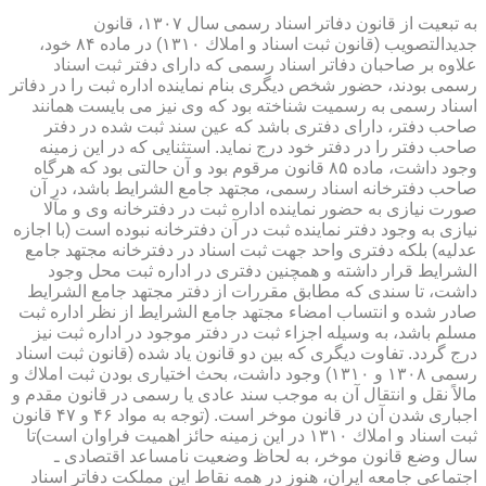
به تبعیت از قانون دفاتر اسناد رسمی سال ۱۳۰۷، قانون
جدیدالتصویب (قانون ثبت اسناد و املاك ۱۳۱۰) در ماده ۸۴ خود،
علاوه بر صاحبان دفاتر اسناد رسمی كه دارای دفتر ثبت اسناد
رسمی بودند، حضور شخص دیگری بنام نماینده اداره ثبت را در دفاتر
اسناد رسمی به رسمیت شناخته بود كه وی نیز می بایست همانند
صاحب دفتر، دارای دفتری باشد كه عین سند ثبت شده در دفتر
صاحب دفتر را در دفتر خود درج نماید. استثنایی كه در این زمینه
وجود داشت، ماده ۸۵ قانون مرقوم بود و آن حالتی بود كه هرگاه
صاحب دفترخانه اسناد رسمی، مجتهد جامع الشرایط باشد، در آن
صورت نیازی به حضور نماینده اداره ثبت در دفترخانه وی و مآلا
نیازی به وجود دفتر نماینده ثبت در آن دفترخانه نبوده است (با اجازه
عدلیه) بلكه دفتری واحد جهت ثبت اسناد در دفترخانه مجتهد جامع
الشرایط قرار داشته و همچنین دفتری در اداره ثبت محل وجود
داشت، تا سندی كه مطابق مقررات از دفتر مجتهد جامع الشرایط
صادر شده و انتساب امضاء مجتهد جامع الشرایط از نظر اداره ثبت
مسلم باشد، به وسیله اجزاء ثبت در دفتر موجود در اداره ثبت نیز
درج گردد. تفاوت دیگری كه بین دو قانون یاد شده (قانون ثبت اسناد
رسمی ۱۳۰۸ و ۱۳۱۰) وجود داشت، بحث اختیاری بودن ثبت املاك و
مالاً نقل و انتقال آن به موجب سند عادی یا رسمی در قانون مقدم و
اجباری شدن آن در قانون موخر است. (توجه به مواد ۴۶ و ۴۷ قانون
ثبت اسناد و املاك ۱۳۱۰ در این زمینه حائز اهمیت فراوان است)تا
سال وضع قانون موخر، به لحاظ وضعیت نامساعد اقتصادی ـ
اجتماعی جامعه ایران، هنوز در همه نقاط این مملكت دفاتر اسناد