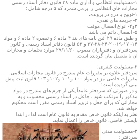
۱-مسئولیت انتظامی و اداری ماده ۳۸ قانون دفاتر اسناد رسمی
مجازات های انتظامی را برمی شمرد که ۵ درجه شامل :
۱-توبیخ با درج در پرونده،
۲- جریمه های نقدی،
۳و۴- انواع انفصال موقت
۵- انفصال دائم می باشد
و طبق ماده ۲۹ آئین نامه های بند ۴ ماده ۶ و تبصره ۲ ماده ۶ و مواد
۱۴- ۱۷-۱۹-۲۰-۲۴-۲۸-۳۷ و ۵۳ قانون دفاتر اسناد رسمی و کانون
سردفتران و دفتریاران مصوب ۲۷/۱۱/۶۰ موارد تخلفات و مجازات
آن با تفصیل بیان گردیده است.
۲-مسئولیت کیفری :
سردفتر علاوه بر مقررات عام مندرج در قانون مجازات اسلامی،
مقررات خاصی نیز در مواد ۱۰۰ و۱۰۱ و۱۰۲و ۱۰۳ قانون ثبت پیش
بینی گردیده است؛
و در صورتی که سردفتر عامداً یکی از جرم های مندرج در مواد
مذکور را مرتکب شود ، جاعل در اسناد رسمی محسوب و به
مجازاتی که برای جعل و تزویر اسناد رسمی مقرر است محکوم
خواهد شد.
نظر به اینکه قانون خاص مقدم به قانون عام است لذا در ابتدا
بایستی قاضی، قانون خاص را اعمال نماید.
۳-مسئولیت مدنی
سردفتر :