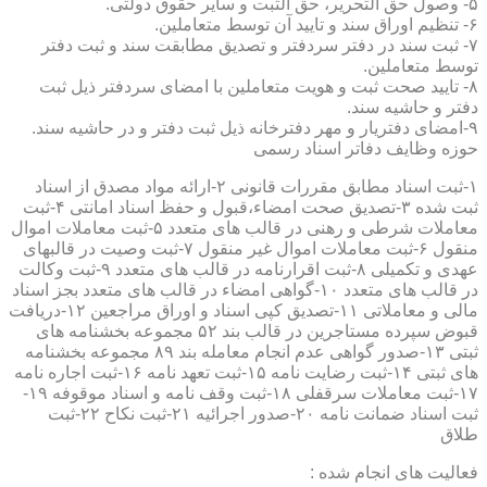
۵- وصول حق التحریر، حق الثبت و سایر حقوق دولتی.
۶- تنظیم اوراق سند و تایید آن توسط متعاملین.
۷- ثبت سند در دفتر سردفتر و تصدیق مطابقت سند و ثبت دفتر
توسط متعاملین.
۸- تایید صحت ثبت و هویت متعاملین با امضای سردفتر ذیل ثبت
دفتر و حاشیه سند.
۹-امضای دفتریار و مهر دفترخانه ذیل ثبت دفتر و در حاشیه سند.
حوزه وظایف دفاتر اسناد رسمی
۱-ثبت اسناد مطابق مقررات قانونی ۲-ارائه مواد مصدق از اسناد
ثبت شده ۳-تصدیق صحت امضاء،قبول و حفظ اسناد امانتی ۴-ثبت
معاملات شرطی و رهنی در قالب های متعدد ۵-ثبت معاملات اموال
منقول ۶-ثبت معاملات اموال غیر منقول ۷-ثبت وصیت در قالبهای
عهدی و تکمیلی ۸-ثبت اقرارنامه در قالب های متعدد ۹-ثبت وکالت
در قالب های متعدد ۱۰-گواهی امضاء در قالب های متعدد بجز اسناد
مالی و معاملاتی ۱۱-تصدیق کپی اسناد و اوراق مراجعین ۱۲-دریافت
قبوض سپرده مستاجرین در قالب بند ۵۲ مجموعه بخشنامه های
ثبتی ۱۳-صدور گواهی عدم انجام معامله بند ۸۹ مجموعه بخشنامه
های ثبتی ۱۴-ثبت رضایت نامه ۱۵-ثبت تعهد نامه ۱۶-ثبت اجاره نامه
۱۷-ثبت معاملات سرقفلی ۱۸-ثبت وقف نامه و اسناد موقوفه ۱۹-
ثبت اسناد ضمانت نامه ۲۰-صدور اجرائیه ۲۱-ثبت نکاح ۲۲-ثبت
طلاق
فعالیت های انجام شده :