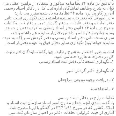
با تدقیق در ماده ۲۴ نظامنامه مذكور و استفاده از براهین عقلی می
توان به شرح وظایف نمایندگان اداره ثبت كل در دفاتر اسناد رسمی
آن روزگار پی برد. ماده ۲۴ نظامنامه یاد شده مقرر می دارد:
« در صورتی كه دفترخانه نماینده نداشته باشد، نگهداری نسخه ثانی
دفتر نماینده و دفتر عایدات و دفتر گردش تمبر و دفتر ثبت مكاتبات
مندرج در ماده ۲۳ قانون دفتر اسناد رسمی به عهده دفتریار خواهد
بود و چنانچه دفترخانه با داشتن دفتریار نماینده هم داشته باشد،
سوای نسخه ثانی دفتر اسناد رسمی و دفتر گردش تمبر (كه به عهده
نماینده خواهد بود) نگهداری سایر دفاتر فوق به عهده دفتریار است .
اینك به طور اختصار به شرح وظایف چهارگانه نمایندگان اداره ثبت
كل در دفترخانه ها پرداخته می شود.
۱ـ نگهداری نسخه ثانی دفتر ثبت اسناد رسمی
۲ـ نگهداری دفتر گردش تمبر
۳ ـ دریافت وجوه تودیعی مراجعان
۴ ـ امضاء سند
تخلفات رایج در دفاتر اسناد رسمی
به گفته مهدی انجم شعاع معاون امور اسناد سازمان ثبت اسناد و
املاک کشور که در مورخ ۲۳/۱۱/۹۱ در گفتگو با ایرنا مطرح شد،
آماری از حیث فراوانی تخلفات دفاتر در اختیار سازمان ثبت نمی