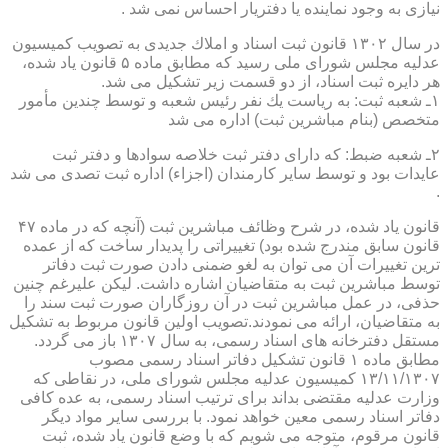
نیازی به وجود نماینده یا دفتریار احساس نمی شد .
در سال ۱۳۰۲ قانون ثبت اسناد و املاك جدیدی به تصویب كمیسیون
عدلیه مجلس شورای ملی رسید كه مطابق ماده ۵ قانون یاد شده،
هر دایره ثبت اسناد، از دو قسمت زیر تشكیل می شد.
۱ـ شعبه ثبت: به ریاست یك نفر رئیس شعبه و توسط چندین مأمور
متخصص (بنام مباشرین ثبت) اداره می شد
۲ـ شعبه ضبط: كه دارای دفتر ثبت خلاصه سوادها و دفتر ثبت
عایدات بود و توسط سایر كارمندان (اجزاء) اداره ثبت تصدی می شد
.
قانون یاد شده، در شرح وظائف مباشرین ثبت (آنچه كه در ماده ۴۷
قانون سابق مندرج شده بود) تغییراتی را پدیدار ساخت كه از عمده
ترین تغییرات آن می توان به لغو ضمنی دادن صورت ثبت دفاتر
توسط مباشرین ثبت به متقاضیان اشاره داشت. لیكن علیرغم چنین
حذفی، در عمل مباشرین ثبت در آن روزگاران صورت ثبت سند را
به متقاضیان، ارائه می نمودند.تصویب اولین قانون مربوط به تشكیل
مستقل دفترخانه های اسناد رسمی، به سال ۱۳۰۷ باز می گردد.
مطابق ماده ۱ قانون تشكیل دفاتر اسناد رسمی مصوب
۱۳/۱۱/۱۳۰۷ كمیسیون عدلیه مجلس شورای ملی، در نقاطی كه
وزارت عدلیه مقتضی بداند برای ترتیب اسناد رسمی، به عده كافی
دفاتر اسناد رسمی معین خواهد نمود. با بررسی سایر مواد دیگر
قانون مرقوم، متوجه می شویم كه با وضع قانون یاد شده، ثبت