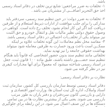
باشد.
۱- تخلفات به ضرر مراجعین: شایع ترین تخلف در دفاتر اسناد رسمی
اخذ حق التحریر اضافـــی از مشتریان می باشد .
۲- تخلفات به ضرر دولت: در حین تنظیم سند رسمی، سردفتر باید
مدارکی را برای جلب موافقت از ادارات ذیربط استعلام و از طرفین
دریافت کند اگر این کار انجام نشود، تخلف رخ داده است. کوتاهی در
وصول حقوق دولتی نظیر مالیات نقل و انتقال خودرو و حق الثبت
نیز میتواند یکی از تخلفـــات احتمالی در دفاتر اسناد رسمی باشد.
۳- مفاسد مخل نظم معاملات: این گونه تخلفات علاوه بر اینکه
ممکــن است باعث ورود خسارت به طرفین معامله شود میتواند
بهداشت حقوقی جامعه را نیز تهدید نماید.
تخلفاتی مانند تنظیم سند بدون حضور اشخاصی که قانوناً باید هنگام
تنظیم سند حضــــور داشته باشند، طبق ماده ۱۰۰ قانون ثبت، جعل
در اسناد رسمی شناخته میشود که معمولاً برای آنها مجـازات کیفری
نیز در نظر گرفته می شود.
نظارت بر دفاتر اسناد رسمی:
دفاتر اسناد رسمی توسط سازمان بازرسی کل کشور، سازمان ثبت
اسناد واملاک، اداره کل ثبت استان ها، وزارت امور اقتصادی و
دارایی و بازرسی کانون سردفتران و دفتر یاران به طور مرتب
بازرسی می شوند. یعنی یکی از بیشترین نظارت ها در بین تمامی
دستگاه ها بر این صنف اعمال می شود. در این رابطه برای جلوگیری