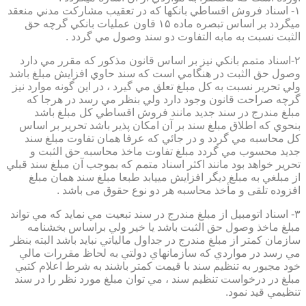
۱- اسناد فروش اقساطي بانكها كه در تعقيب مشاركت مدني منعقد
ميگردد بر اساس تبصره ماده ۱۵ قاون عمليات بانكي گرچه حق
الثبت نسبت به مابه التفاوت دو سند وصول مي گردد .
۲-اسناد متمم بانكي نيز بر اساس قانون مذكور كه مقرر مي دارد
وصول حق الثبت در هنگامي است كه سند حاوي افزايش مبلغ باشد
ولي تحرير نسبت به كل مبلغ تعلق مي گيرد ، در اين گونه موارد نيز
گرچه صراحت قانون وجود دارد ولي بنظر مي رسد در هرجا كه
مبلغ مندرج در سند جديد مانند فروش اقساطي كل مبلغ باشد
بنحوي كه اطلاق مبلغ سند بر آن امكان پذير باشد تحرير بر اساس
كل محاسبه مي گردد و در جائي كه عرفا همان تفاوت مبلغ سند
جديد محسوب مي گردد مبلغ تفاوت ماخذ محاسبه حق الثبت و
تحرير خواهد بود مانند اكثر اسناد متمم كه بموجب آن مبلغ سند قبلي
از مبلغي به مبلغ ديگر افزايش مييابد طبعا مبلغ سند همان مبلغ
افزوده تلقی و مأخذ محاسبه هر دو نوع حقوق می باشد .
۳- اسناد اتومبيل از مبلغ مندرج در سند تبعيت مي نمايد كه مي تواند
مبلغ ماخذ وصول حق الثبت باشد يا خير ولي براساس بخشنامه
سازمان كمتر از مبلغ مندرج در جداول مالياتي نبايد باشد البته بنظر
مي رسد در مواردي كه سازمانهاي دولتي به لحاظ مقررات مالي
خود مجبور به تنظيم سند با قيمت كمتر باشند به شرط اعلام كتبي
مبلغ در درخواست تنظيم سند ، مي توان مبلغ مورد نظر را در سند
تنظيمي قيد نمود.