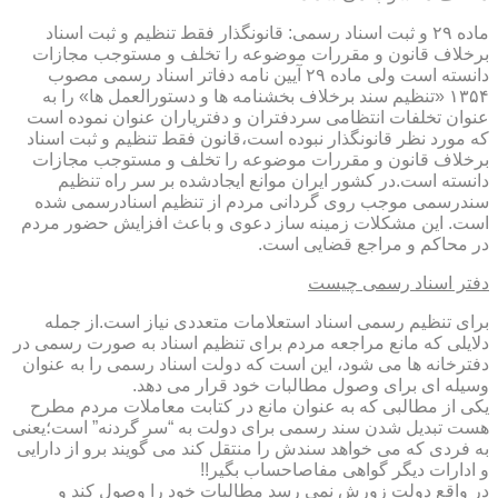
ماده ۲۹ و ثبت اسناد رسمی: قانونگذار فقط تنظیم و ثبت اسناد
برخلاف قانون و مقررات موضوعه را تخلف و مستوجب مجازات
دانسته است ولی ماده ۲۹ آیین نامه دفاتر اسناد رسمی مصوب
۱۳۵۴ «تنظیم سند برخلاف بخشنامه ها و دستورالعمل ها» را به
عنوان تخلفات انتظامی سردفتران و دفتریاران عنوان نموده است
که مورد نظر قانونگذار نبوده است،قانون فقط تنظیم و ثبت اسناد
برخلاف قانون و مقررات موضوعه را تخلف و مستوجب مجازات
دانسته است.در کشور ایران موانع ایجادشده بر سر راه تنظیم
سندرسمی موجب روی گردانی مردم از تنظیم اسنادرسمی شده
است. این مشکلات زمینه ساز دعوی و باعث افزایش حضور مردم
در محاکم و مراجع قضایی است.
دفتر اسناد رسمی چیست
برای تنظیم رسمی اسناد استعلامات متعددی نیاز است.از جمله
دلایلی که مانع مراجعه مردم برای تنظیم اسناد به صورت رسمی در
دفترخانه ها می شود، این است که دولت اسناد رسمی را به عنوان
وسیله ای برای وصول مطالبات خود قرار می دهد.
یکی از مطالبی که به عنوان مانع در کتابت معاملات مردم مطرح
هست تبدیل شدن سند رسمی برای دولت به “سر گردنه” است؛یعنی
به فردی که می خواهد سندش را منتقل کند می گویند برو از دارایی
و ادارات دیگر گواهی مفاصاحساب بگیر!!
در واقع دولت زورش نمی رسد مطالبات خود را وصول کند و