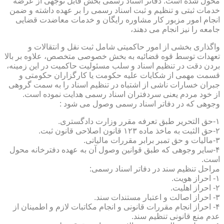
محول شده است. دفاتر اسناد رسمی بخش قابل توجهی از عرضه
خدمات ثبتی و تنظیم و ثبت اسناد رسمی را بر عهده داشته و ضمن
انجام امور مزبور کار مشاوره رایگان و خدمات معاضدت قضایی
جامعه را نیز انجام می دهند،
واگذاری بخشی از امور حاکمیتی شامل ثبت نقل و انتقالات و
تعهدات توسط قوه قضائیه به بخش خصوصی متخصص، علاوه بر بالا
بردن دقت در تنظیم اسناد و سلب مسئولیت حاکمیت در این زمینه،
قسمت مهمی از شکایات علیه حکومت یا کارگزاران حکومتی و
جبران خسارات ناشی از اشتباه در تنظیم اسناد را به سمت گروهی
از خود مردم یعنی سردفتران اسناد رسمی هدایت نموده است.
وجوهی که در دفاتر اسناد رسمی وصول می شود :
۱-حق التحریر طبق تعرفه مقرر وزارت دادگستری.
۲-حق الثبت به ماخذ ماده ۱۲۳ قانون اصلاحی قانون ثبت.
۳-مالیات و حق تمبر برابر مقررات مالیاتی.
۴-سایر وجوهی که طبق قوانین وصول آن به عهده دفترخانه محول
است.
مراحل تنظیم سند در دفاتر اسناد رسمی:
۱- احراز هویت.
۲- احراز اهلیت.
۳- احراز اصالت و اعتبار مستندات سند.
۴- احراز انجام مقررات قانونی و انجام مکاتبات لازم و اطمینان از
عدم منع قانونی تنظیم سند.