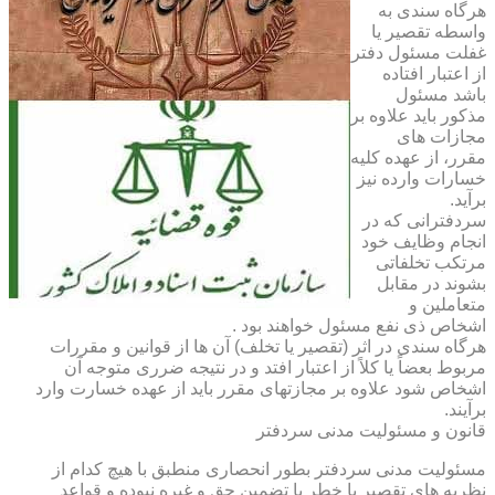
هرگاه سندی به
واسطه تقصیر یا
غفلت مسئول دفتر
از اعتبار افتاده
باشد مسئول
مذکور باید علاوه بر
مجازات های
مقرر، از عهده کلیه
خسارات وارده نیز
برآید.
سردفترانی که در
انجام وظایف خود
مرتکب تخلفاتی
بشوند در مقابل
متعاملین و
اشخاص ذی نفع مسئول خواهند بود .
هرگاه سندی در اثر (تقصیر یا تخلف) آن ها از قوانین و مقررات
مربوط بعضاً یا کلاً از اعتبار افتد و در نتیجه ضرری متوجه آن
اشخاص شود علاوه بر مجازتهای مقرر باید از عهده خسارت وارد
برآیند.
قانون و مسئولیت مدنی سردفتر
مسئولیت مدنی سردفتر بطور انحصاری منطبق با هیچ کدام از
نظریه های تقصیر یا خطر یا تضمین حق و غیره نبوده و قواعد