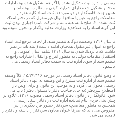
رسمی و اداره ثبت تشكیل نشده یا اگر هم تشكیل شده بود، ادارات
و دفاتر تشكیل شده دارای شرایط كیفی و مطلوب نبوده اند. به
همین جهت قانونگذار در دو مورد (۱ـ ثبت اسناد كلیه عقود و
معاملات راجع به عین یا منافع اموال غیرمنقول كه در دفتر املاك
ثبت نشده. ۲ـ صلح نامه، هبه نامه و شركت نامه) اجباری بودن ثبت
این گونه اسناد را به صلاحدید وزارت عدلیه واگذار و محول نموده بود
.
تا سال ۱۳۱۶ وضعیت دوگانه تنظیم سند، از لحاظ مرجع ثبت اسناد
راجع به اموال غیرمنقول همچنان ادامه داشت (البته باید در نظر
داشت كه با نزدیك شدن به سال ۱۳۱۶ شاهد اقبال عمومی و
استقبال مقامات دولتی به منظور انتزاع و انتقال اختیارات راجع به
تنظیم سند از سوی اداره ثبت به سمت دفاتر اسناد رسمی می
باشیم .
با وضع قانون دفاتر اسناد رسمی در مورخه ۱۵/۳/۱۳۱۶، كلاً وظیفه
تنظیم سند از اداره ثبت منتزع و این وظیفه به عهده دفاتر اسناد
رسمی محول می گردد و به موجب این قانون و برای اولین بار
اصطلاح سردفتر (به جای صاحب دفتر یا مسئول دفتر ) باب می
شود. قانونگذار در قانون دفاتر اسناد رسمی مصوب ۱۳۱۶، علاوه بر
پیش بینی فردی بنام نماینده اداره ثبت در دفاتر اسناد رسمی،
همچنین به منظور معاضدت سردفتر حضور فرد دیگری را نیز
مفروض می داند كه صرفاً عنوان معاون سردفتر را داشته و دفتریار
نامیده می شود .