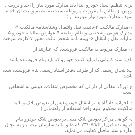
برای تنظیم اسناد خودرو ابتدا باید مدارک مورد نیاز را اخذ و بررسی
و پس از تطابق با مقررات مربوطه نسبت به تنظیم و ثبت ان اقدام
نمود ، مدارک مورد نیاز عبارتند از :
۱-مدارک مالکیت ۲-تائیدیه نقل وانتقال وشناسنامه مالکیت ۳-
مدارک هویتی وشخصی ونظام وظیفه ۴-عوارض سالیانه خودرو ۵-
مالیات نقل و انتقال ۶- بیمه نامه شخص ثالث معتبر ۷-کارت سوخت
۱- مدارک مربوط به مالکیت فروشنده که عبارتند از
الف: سند کمپانی یا تولید کننده خودرو که باید بنام فروشنده باشد
ب: بنچاق رسمی که از طرف دفاتر اسناد رسمی بنام فروشنده شده
باشد
ج : برگ انتقالی از دارائی که مخصوص انتقالات دولتی به اشخاص
است
د: اجرائیه دادگاه ها بر انتقال خودرو (پس از تعویض پلاک و تائید
مالکیت محکوم علیه واخذ استعلام از راهنمائی )
ه- گواهی مراکز تعویض پلاک مبنی بر تعویض پلاک خودرو بنام
فروشنده قبل از ۲۳/۰۷/۸۴ که طبق تائید سازمان ثبت نیاز به بنچاق
ندارد و سند ماقبل کفایت می نماید.