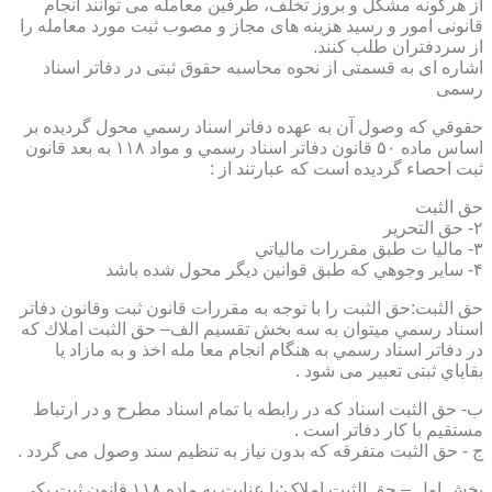
از هرگونه مشکل و بروز تخلف، طرفین معامله می توانند انجام
قانونی امور و رسید هزینه های مجاز و مصوب ثبت مورد معامله را
از سردفتران طلب کنند.
اشاره ای به قسمتی از نحوه محاسبه حقوق ثبتی در دفاتر اسناد
رسمی
حقوقي كه وصول آن به عهده دفاتر اسناد رسمي محول گرديده بر
اساس ماده ۵۰ قانون دفاتر اسناد رسمي و مواد ۱۱۸ به بعد قانون
ثبت احصاء گرديده است كه عبارتند از :
حق الثبت
۲- حق التحرير
۳- ماليا ت طبق مقررات مالياتي
۴- ساير وجوهي كه طبق قوانين ديگر محول شده باشد
حق الثبت:حق الثبت را با توجه به مقررات قانون ثبت وقانون دفاتر
اسناد رسمي ميتوان به سه بخش تقسيم الف– حق الثبت املاك كه
در دفاتر اسناد رسمي به هنگام انجام معا مله اخذ و به مازاد يا
بقاياي ثبتی تعبیر می شود .
ب- حق الثبت اسناد كه در رابطه با تمام اسناد مطرح و در ارتباط
مستقيم با كار دفاتر است .
ج - حق الثبت متفرقه كه بدون نياز به تنظیم سند وصول می گردد .
بخش اول – حق الثبت املاک:با عنايت به ماده ۱۱۸ قانون ثبت يكي