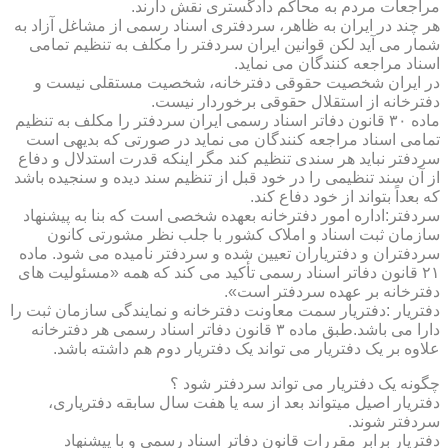
مراجعات مردم به محاکم دادگستری نقش دارند.
هر چند در ایران به ظاهر، سردفتری اسناد رسمی از مشاغل آزاد به
شمار می آید لکن قوانین ایران سردفتر را مکلف به تنظیم تمامی
اسناد مراجعه کنندگان می نماید.
در ایران شخصیت حقوقی دفترخانه، شخصیت مستقلی نیست و
دفترخانه از استقلال حقوقی برخوردار نیست.
ماده ۳۰ قانون دفاتر اسناد رسمی ایران سردفتر را مکلف به تنظیم
تمامی اسناد مراجعه کنندگان می نماید در صورتی که بدیهی است
سردفتر نباید هر سندی تنظیم کند مگر اینکه قدرت استدلال و دفاع
از آن سند تنظیمی را در خود قبل از تنظیم سند دیده و سنجیده باشد
که بعداً بتواند از خود دفاع کند.
سردفتر:اداره امور دفترخانه بعهده شخصی است که بنا به پیشنهاد
سازمان ثبت اسناد و املاک کشور با جلب نظر مشورتی کانون
سردفتران و دفتریاران تعیین شده و سردفتر نامیده می شود. ماده
۲۱ قانون دفاتر اسناد رسمی تأکید می کند که همه «مسئولیت های
دفترخانه بر عهده سردفتر است».
دفتریار :دفتریار سمت معاونت دفترخانه و نمایندگی سازمان ثبت را
دارا می باشد.طبق ماده ۳ قانون دفاتر اسناد رسمی هر دفترخانه
علاوه بر یک دفتریار می تواند یک دفتریار دوم هم داشته باشد.
چگونه یک دفتریار می تواند سردفتر شود ؟
دفتریار اصیل میتواند بعد از سه یا هفت سال سابقه دفتریاری،
سردفتر شوند.
دفتریار برابر مقررات قانون دفاتر اسناد رسمی و با پیشنهاد