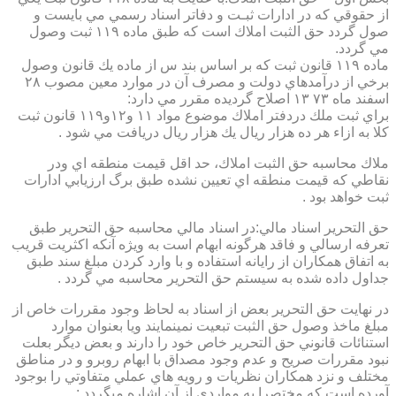
از حقوقي كه در ادارات ثبـت و دفاتر اسناد رسمي مي بايست و
صول گردد حق الثبت املاك است كه طبق ماده ۱۱۹ ثبت وصول
مي گردد.
ماده ۱۱۹ قانون ثبت كه بر اساس بند س از ماده يك قانون وصول
برخي از درآمدهاي دولت و مصرف آن در موارد معين مصوب ۲۸
اسفند ماه ۷۳ ۱۳ اصلاح گرديده مقرر مي دارد:
براي ثبت ملك دردفتر املاك موضوع مواد ۱۱ و۱۲و۱۱۹ قانون ثبت
كلا به ازاء هر ده هزار ريال يك هزار ريال دريافت مي شود .
ملاك محاسبه حق الثبت املاك، حد اقل قيمت منطقه اي ودر
نقاطي كه قيمت منطقه اي تعيين نشده طبق برگ ارزيابي ادارات
ثبت خواهد بود .
حق التحرير اسناد مالي:در اسناد مالي محاسبه حق التحرير طبق
تعرفه ارسالي و فاقد هرگونه ابهام است به ويژه آنكه اكثريت قريب
به اتفاق همكاران از رايانه استفاده و با وارد كردن مبلغ سند طبق
جداول داده شده به سيستم حق التحرير محاسبه مي گردد .
در نهايت حق التحرير بعض از اسناد به لحاظ وجود مقررات خاص از
مبلغ ماخذ وصول حق الثبت تبعيت نمينمايند ويا بعنوان موارد
استنائات قانوني حق التحرير خاص خود را دارند و بعض ديگر بعلت
نبود مقررات صريح و عدم وجود مصداق با ابهام روبرو و در مناطق
مختلف و نزد همكاران نظريات و رويه هاي عملي متفاوتي را بوجود
آورده است كه مختصرا به مواردي از آن اشاره ميگردد :