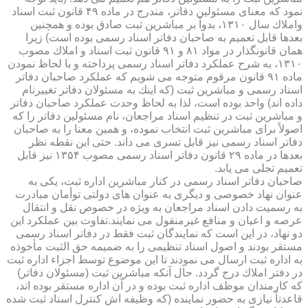
نمود كه معنای مسئولین دفاتر، مندرج در ماده ۴۹ قانون ثبت اسناد
واملاك سال ۱۳۱۰، بدواً بر مباشرین ثبت صادق بوده و همچنین
بعدها قابل تعمیم به صاحبان دفاتر اسناد رسمی بوده است) زیرا
همان قانونگذار در مواد ۸۱ و ۹۱ قانون ثبت اسناد و املاك مصوب
۱۳۱۰، به شرح عملكرد دفاتر اسناد رسمی پرداخته و با لحاظ نمودن
ماده ۹۱ قانون مرقوم متوجه می شویم كه عملكرد صاحبان دفاتر
اسناد رسمی و مباشرین ثبت (كه اینك به مسئولان دفاتر تغییرنام
داده اند) واحد بوده است، لذا به لحاظ وحدت عملكرد صاحبان دفاتر
و مباشرین ثبت در تنظیم اسناد مراجعان، نام مسئولین دفاتر را كه
اصولاً برای مباشرین ثبت انتخاب نموده، و همین معنا را به صاحبان
دفاتر اسناد رسمی نیز قابل تسری می داند. حتی این نقطه نظر
بعدها در ماده ۲۹ قانون دفاتر اسناد رسمی مصوب ۱۳۵۴ نیز قابل
تعمیم تجلی می یابد.
صاحبان دفاتر اسناد رسمی در كنار مباشرین اداره ثبت، یكی به
عنوان نهاد خصوصی و دیگری به عنوان های دولتی توأمان مبادرت
به رسمیت دادن اسناد مراجعان به ویژه در خصوص نقل و انتقال
عرصه و اعیان و منافع غیرمنقول می نمایند.تفاوت بین عملكرد این
دو نهاد، در این است كه نمایندگان ثبت فقط در دفاتر اسناد رسمی
مستقر بودند و اصول اسناد تنظیمی را به ضمیمه حق الثبت مأخوذه
به اداره ثبت ارسال می نمودند تا این موضوع توسط اجزاء اداره ثبت
در دفتر املاك درج گردد. حال آنكه مباشرین ثبت (مسئولان دفاتر)
كه كارمندان موظف اداره ثبت بوده و در آن اداره مستقر بوده اند،
قاعدتاً نیازی به حضور نماینده (كه وظیفه اش كنترل اسناد ثبت شده