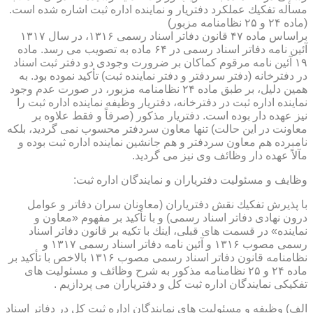
مسأله تفكیك عملكرد دفتریار و نماینده اداره ثبت اشاره شده است.
(ماده ۲۴ و ۲۵ نظامنامه مزبور)
براساس ماده ۴۷ قانون دفاتر اسناد رسمی ۱۳۱۶، در سال ۱۳۱۷
آئین نامه دفاتر اسناد رسمی در ۶۴ ماده به تصویب می رسد. ماده
۱۹ آئین نامه مرقوم كماكان بر ضرورت وجودی دو دفتر ثبت اسناد
در دفترخانه (دفتر سردفتر و دفتر نماینده ثبت) تأكید نموده بود. به
همین دلیل، بر طبق ماده ۲۴ نظامنامه مزبور، در صورت عدم وجود
نماینده اداره ثبت در دفترخانه، دفتریار وظیفه نماینده اداره ثبت را
نیز عهده دار بوده است. دفتریار مذكور (صرفاً و فقط علاوه بر
معاونت در این حالت) تنها معاون سردفتر محسوب نمی گردید، بلكه
نامبرده هم معاون سردفتر و هم جانشین نماینده اداره ثبت بوده و
مآلاً عهده دار وظائف وی نیز می گردید.
وظایف و مسئولیت دفتریاران و نمایندگان اداره ثبت:
با پذیرش تفكیك نقش دفتریاران (معاونان سران دفاتر و عوامل
درون نهادی دفاتر اسناد رسمی) و با تأكید بر مفهوم «معاون و
نماینده» در قسمت های قبلی، اینك با تكیه بر قانون دفاتر اسناد
رسمی مصوب ۱۳۱۶ و آئین نامه دفاتر اسناد رسمی ۱۳۱۷ و
نظامنامه قانون دفاتر اسناد رسمی مصوب ۱۳۱۶ بالاخص با تأكید بر
ماده ۲۴ و ۲۵ نظامنامه مذكور به شرح وظائف و مسئولیت های
تفكیكی نمایندگان اداره ثبت كل و دفتریاران می پردازیم .
الف) وظیفه و مسئولیت های نمایندگان اداره ثبت كل در دفاتر اسناد