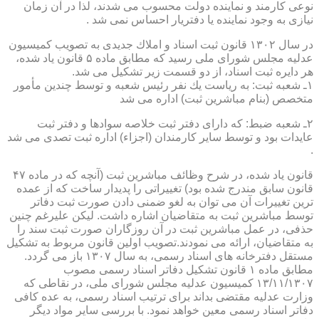
نوعی كارمند و نماینده دولت محسوب می شدند، لذا در آن زمان
نیازی به وجود نماینده یا دفتریار احساس نمی شد .
در سال ۱۳۰۲ قانون ثبت اسناد و املاك جدیدی به تصویب كمیسیون
عدلیه مجلس شورای ملی رسید كه مطابق ماده ۵ قانون یاد شده،
هر دایره ثبت اسناد، از دو قسمت زیر تشكیل می شد.
۱ـ شعبه ثبت: به ریاست یك نفر رئیس شعبه و توسط چندین مأمور
متخصص (بنام مباشرین ثبت) اداره می شد
۲ـ شعبه ضبط: كه دارای دفتر ثبت خلاصه سوادها و دفتر ثبت
عایدات بود و توسط سایر كارمندان (اجزاء) اداره ثبت تصدی می شد
.
قانون یاد شده، در شرح وظائف مباشرین ثبت (آنچه كه در ماده ۴۷
قانون سابق مندرج شده بود) تغییراتی را پدیدار ساخت كه از عمده
ترین تغییرات آن می توان به لغو ضمنی دادن صورت ثبت دفاتر
توسط مباشرین ثبت به متقاضیان اشاره داشت. لیكن علیرغم چنین
حذفی، در عمل مباشرین ثبت در آن روزگاران صورت ثبت سند را
به متقاضیان، ارائه می نمودند.تصویب اولین قانون مربوط به تشكیل
مستقل دفترخانه های اسناد رسمی، به سال ۱۳۰۷ باز می گردد.
مطابق ماده ۱ قانون تشكیل دفاتر اسناد رسمی مصوب
۱۳/۱۱/۱۳۰۷ كمیسیون عدلیه مجلس شورای ملی، در نقاطی كه
وزارت عدلیه مقتضی بداند برای ترتیب اسناد رسمی، به عده كافی
دفاتر اسناد رسمی معین خواهد نمود. با بررسی سایر مواد دیگر