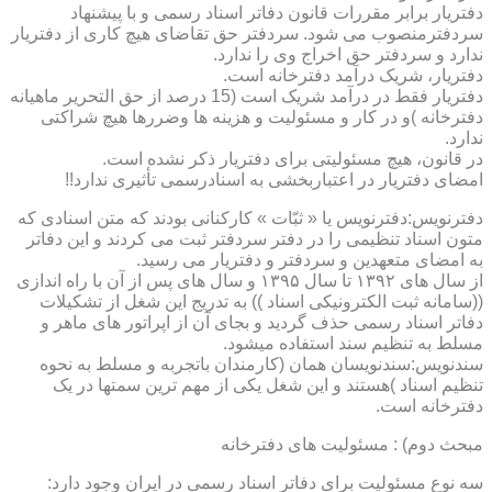
دفتریار برابر مقررات قانون دفاتر اسناد رسمی و با پیشنهاد
سردفترمنصوب می شود. سردفتر حق تقاضای هیچ کاری از دفتریار
ندارد و سردفتر حق اخراج وی را ندارد.
دفتریار، شریک درآمد دفترخانه است.
دفتریار فقط در درآمد شریک است (15 درصد از حق التحریر ماهیانه
دفترخانه )و در کار و مسئولیت و هزینه ها وضررها هیچ شراکتی
ندارد.
در قانون، هیچ مسئولیتی برای دفتریار ذکر نشده است.
امضای دفتریار در اعتباربخشی به اسنادرسمی تأثیری ندارد!!
دفترنویس:دفترنویس یا « ثبّات » کارکنانی بودند که متن اسنادی که
متون اسناد تنظیمی را در دفتر سردفتر ثبت می کردند و این دفاتر
به امضای متعهدین و سردفتر و دفتریار می رسید.
از سال های ۱۳۹۲ تا سال ۱۳۹۵ و سال های پس از آن با راه اندازی
((سامانه ثبت الکترونیکی اسناد )) به تدریج این شغل از تشکیلات
دفاتر اسناد رسمی حذف گردید و بجای آن از اپراتور های ماهر و
مسلط به تنظیم سند استفاده میشود.
سندنویس:سندنویسان همان (کارمندان باتجربه و مسلط به نحوه
تنظیم اسناد )هستند و این شغل یکی از مهم ترین سمتها در یک
دفترخانه است.
مبحث دوم) : مسئولیت های دفترخانه
سه نوع مسئولیت برای دفاتر اسناد رسمی در ایران وجود دارد: