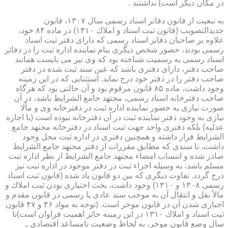
در مكان دیگر است) نداشتند .
به تبعیت از قانون دفاتر اسناد رسمی سال ۱۳۰۷، قانون
جدیدالتصویب (قانون ثبت اسناد و املاك ۱۳۱۰) در ماده ۸۴ خود،
علاوه بر صاحبان دفاتر اسناد رسمی كه دارای دفتر ثبت اسناد
رسمی بودند، حضور شخص دیگری بنام نماینده اداره ثبت را در دفاتر
اسناد رسمی به رسمیت شناخته بود كه وی نیز می بایست همانند
صاحب دفتر، دارای دفتری باشد كه عین سند ثبت شده در دفتر
صاحب دفتر را در دفتر خود درج نماید. استثنایی كه در این زمینه
وجود داشت، ماده ۸۵ قانون مرقوم بود و آن حالتی بود كه هرگاه
صاحب دفترخانه اسناد رسمی، مجتهد جامع الشرایط باشد، در آن
صورت نیازی به حضور نماینده اداره ثبت در دفترخانه وی و مآلا
نیازی به وجود دفتر نماینده ثبت در آن دفترخانه نبوده است (با اجازه
عدلیه) بلكه دفتری واحد جهت ثبت اسناد در دفترخانه مجتهد جامع
الشرایط قرار داشته و همچنین دفتری در اداره ثبت محل وجود
داشت، تا سندی كه مطابق مقررات از دفتر مجتهد جامع الشرایط
صادر شده و انتساب امضاء مجتهد جامع الشرایط از نظر اداره ثبت
مسلم باشد، به وسیله اجزاء ثبت در دفتر موجود در اداره ثبت نیز
درج گردد. تفاوت دیگری كه بین دو قانون یاد شده (قانون ثبت اسناد
رسمی ۱۳۰۸ و ۱۳۱۰) وجود داشت، بحث اختیاری بودن ثبت املاك و
مالاً نقل و انتقال آن به موجب سند عادی یا رسمی در قانون مقدم و
اجباری شدن آن در قانون موخر است. (توجه به مواد ۴۶ و ۴۷ قانون
ثبت اسناد و املاك ۱۳۱۰ در این زمینه حائز اهمیت فراوان است)تا
سال وضع قانون موخر، به لحاظ وضعیت نامساعد اقتصادی ـ