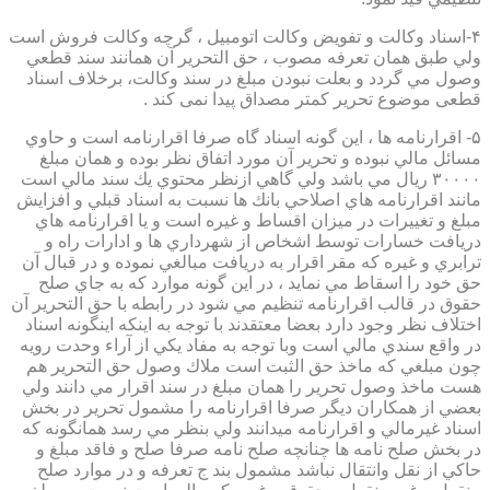
۴-اسناد وكالت و تفويض وكالت اتومبيل ، گرچه وكالت فروش است
ولي طبق همان تعرفه مصوب ، حق التحرير آن همانند سند قطعي
وصول مي گردد و بعلت نبودن مبلغ در سند وكالت، برخلاف اسناد
قطعی موضوع تحریر کمتر مصداق پیدا نمی کند .
۵- اقرارنامه ها ، اين گونه اسناد گاه صرفا اقرارنامه است و حاوي
مسائل مالي نبوده و تحرير آن مورد اتفاق نظر بوده و همان مبلغ
۳۰۰۰۰ ريال مي باشد ولي گاهي ازنظر محتوي يك سند مالي است
مانند اقرارنامه هاي اصلاحي بانك ها نسبت به اسناد قبلي و افزايش
مبلغ و تغييرات در ميزان اقساط و غيره است و يا اقرارنامه هاي
دريافت خسارات توسط اشخاص از شهرداري ها و ادارات راه و
ترابري و غيره كه مقر اقرار به دريافت مبالغي نموده و در قبال آن
حق خود را اسقاط مي نمايد ، در اين گونه موارد كه به جاي صلح
حقوق در قالب اقرارنامه تنظيم مي شود در رابطه با حق التحرير آن
اختلاف نظر وجود دارد بعضا معتقدند با توجه به اينكه اينگونه اسناد
در واقع سندي مالي است وبا توجه به مفاد يكي از آراء وحدت رويه
چون مبلغي كه ماخذ حق الثبت است ملاك وصول حق التحرير هم
هست ماخذ وصول تحرير را همان مبلغ در سند اقرار مي دانند ولي
بعضي از همكاران ديگر صرفا اقرارنامه را مشمول تحرير در بخش
اسناد غيرمالي و اقرارنامه ميدانند ولي بنظر مي رسد همانگونه كه
در بخش صلح نامه ها چنانچه صلح نامه صرفا صلح و فاقد مبلغ و
حاكي از نقل وانتقال نباشد مشمول بند ج تعرفه و در موارد صلح