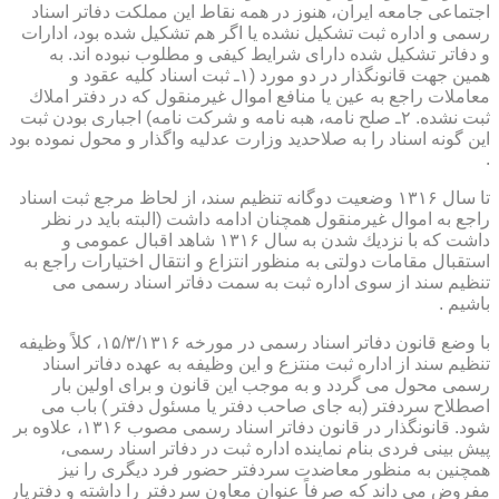
اجتماعی جامعه ایران، هنوز در همه نقاط این مملكت دفاتر اسناد
رسمی و اداره ثبت تشكیل نشده یا اگر هم تشكیل شده بود، ادارات
و دفاتر تشكیل شده دارای شرایط كیفی و مطلوب نبوده اند. به
همین جهت قانونگذار در دو مورد (۱ـ ثبت اسناد كلیه عقود و
معاملات راجع به عین یا منافع اموال غیرمنقول كه در دفتر املاك
ثبت نشده. ۲ـ صلح نامه، هبه نامه و شركت نامه) اجباری بودن ثبت
این گونه اسناد را به صلاحدید وزارت عدلیه واگذار و محول نموده بود
.
تا سال ۱۳۱۶ وضعیت دوگانه تنظیم سند، از لحاظ مرجع ثبت اسناد
راجع به اموال غیرمنقول همچنان ادامه داشت (البته باید در نظر
داشت كه با نزدیك شدن به سال ۱۳۱۶ شاهد اقبال عمومی و
استقبال مقامات دولتی به منظور انتزاع و انتقال اختیارات راجع به
تنظیم سند از سوی اداره ثبت به سمت دفاتر اسناد رسمی می
باشیم .
با وضع قانون دفاتر اسناد رسمی در مورخه ۱۵/۳/۱۳۱۶، كلاً وظیفه
تنظیم سند از اداره ثبت منتزع و این وظیفه به عهده دفاتر اسناد
رسمی محول می گردد و به موجب این قانون و برای اولین بار
اصطلاح سردفتر (به جای صاحب دفتر یا مسئول دفتر ) باب می
شود. قانونگذار در قانون دفاتر اسناد رسمی مصوب ۱۳۱۶، علاوه بر
پیش بینی فردی بنام نماینده اداره ثبت در دفاتر اسناد رسمی،
همچنین به منظور معاضدت سردفتر حضور فرد دیگری را نیز
مفروض می داند كه صرفاً عنوان معاون سردفتر را داشته و دفتریار