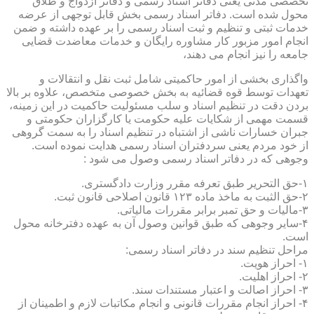
تخصصی مدنی یعنی دفاتر اسناد رسمی و دفاتر ازدواج و طلاق
محول شده است. دفاتر اسناد رسمی بخش قابل توجهی از عرضه
خدمات ثبتی و تنظیم و ثبت اسناد رسمی را بر عهده داشته و ضمن
انجام امور مزبور کار مشاوره رایگان و خدمات معاضدت قضایی
جامعه را نیز انجام می دهند،
واگذاری بخشی از امور حاکمیتی شامل ثبت نقل و انتقالات و
تعهدات توسط قوه قضائیه به بخش خصوصی متخصص، علاوه بر بالا
بردن دقت در تنظیم اسناد و سلب مسئولیت حاکمیت در این زمینه،
قسمت مهمی از شکایات علیه حکومت یا کارگزاران حکومتی و
جبران خسارات ناشی از اشتباه در تنظیم اسناد را به سمت گروهی
از خود مردم یعنی سردفتران اسناد رسمی هدایت نموده است.
وجوهی که در دفاتر اسناد رسمی وصول می شود :
۱-حق التحریر طبق تعرفه مقرر وزارت دادگستری.
۲-حق الثبت به ماخذ ماده ۱۲۳ قانون اصلاحی قانون ثبت.
۳-مالیات و حق تمبر برابر مقررات مالیاتی.
۴-سایر وجوهی که طبق قوانین وصول آن به عهده دفترخانه محول
است.
مراحل تنظیم سند در دفاتر اسناد رسمی:
۱- احراز هویت.
۲- احراز اهلیت.
۳- احراز اصالت و اعتبار مستندات سند.
۴- احراز انجام مقررات قانونی و انجام مکاتبات لازم و اطمینان از