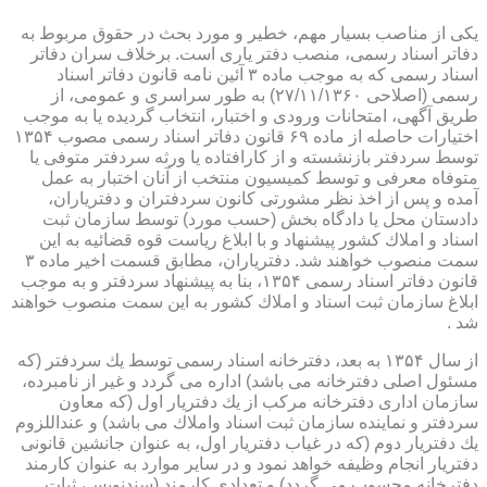
یكی از مناصب بسیار مهم، خطیر و مورد بحث در حقوق مربوط به
دفاتر اسناد رسمی، منصب دفتر یاری است. برخلاف سران دفاتر
اسناد رسمی كه به موجب ماده ۳ آئین نامه قانون دفاتر اسناد
رسمی (اصلاحی ۲۷/۱۱/۱۳۶۰) به طور سراسری و عمومی، از
طریق آگهی، امتحانات ورودی و اختبار، انتخاب گردیده یا به موجب
اختیارات حاصله از ماده ۶۹ قانون دفاتر اسناد رسمی مصوب ۱۳۵۴
توسط سردفتر بازنشسته و از كارافتاده یا ورثه سردفتر متوفی یا
متوفاه معرفی و توسط كمیسیون منتخب از آنان اختبار به عمل
آمده و پس از اخذ نظر مشورتی كانون سردفتران و دفتریاران،
دادستان محل یا دادگاه بخش (حسب مورد) توسط سازمان ثبت
اسناد و املاك كشور پیشنهاد و با ابلاغ ریاست قوه قضائیه به این
سمت منصوب خواهند شد. دفتریاران، مطابق قسمت اخیر ماده ۳
قانون دفاتر اسناد رسمی ۱۳۵۴، بنا به پیشنهاد سردفتر و به موجب
ابلاغ سازمان ثبت اسناد و املاك كشور به این سمت منصوب خواهند
شد .
از سال ۱۳۵۴ به بعد، دفترخانه اسناد رسمی توسط یك سردفتر (كه
مسئول اصلی دفترخانه می باشد) اداره می گردد و غیر از نامبرده،
سازمان اداری دفترخانه مركب از یك دفتریار اول (كه معاون
سردفتر و نماینده سازمان ثبت اسناد واملاك می باشد) و عنداللزوم
یك دفتریار دوم (كه در غیاب دفتریار اول، به عنوان جانشین قانونی
دفتریار انجام وظیفه خواهد نمود و در سایر موارد به عنوان كارمند
دفترخانه محسوب می گردد) و تعدادی كارمند (سندنویس، ثبات