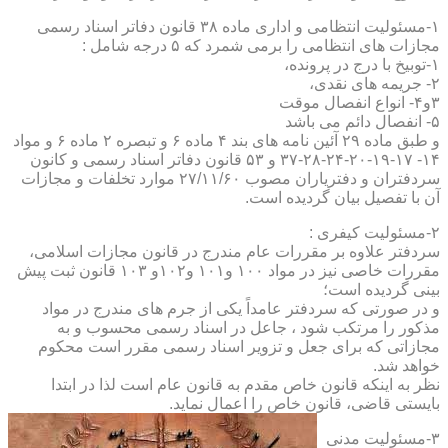
۱-مسئولیت انتظامی و اداری ماده ۳۸ قانون دفاتر اسناد رسمی
مجازات های انتظامی را برمی شمرد که ۵ درجه شامل :
۱-توبیخ با درج در پرونده،
۲- جریمه های نقدی،
۳و۴- انواع انفصال موقت
۵- انفصال دائم می باشد
و طبق ماده ۲۹ آئین نامه های بند ۴ ماده ۶ و تبصره ۲ ماده ۶ و مواد
۱۴- ۱۷-۱۹-۲۰-۲۴-۲۸-۳۷ و ۵۳ قانون دفاتر اسناد رسمی و کانون
سردفتران و دفتریاران مصوب ۲۷/۱۱/۶۰ موارد تخلفات و مجازات
آن با تفصیل بیان گردیده است.
۲-مسئولیت کیفری :
سردفتر علاوه بر مقررات عام مندرج در قانون مجازات اسلامی،
مقررات خاصی نیز در مواد ۱۰۰ و۱۰۱ و۱۰۲و ۱۰۳ قانون ثبت پیش
بینی گردیده است؛
و در صورتی که سردفتر عامداً یکی از جرم های مندرج در مواد
مذکور را مرتکب شود ، جاعل در اسناد رسمی محسوب و به
مجازاتی که برای جعل و تزویر اسناد رسمی مقرر است محکوم
خواهد شد.
نظر به اینکه قانون خاص مقدم به قانون عام است لذا در ابتدا
بایستی قاضی، قانون خاص را اعمال نماید.
۳-مسئولیت مدنی