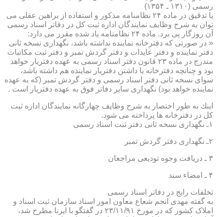
رسمی (۱۳۱۰ ـ ۱۳۵۴)
با تدقیق در ماده ۲۴ نظامنامه مذكور و استفاده از براهین عقلی می
توان به شرح وظایف نمایندگان اداره ثبت كل در دفاتر اسناد رسمی
آن روزگار پی برد. ماده ۲۴ نظامنامه یاد شده مقرر می دارد:
« در صورتی كه دفترخانه نماینده نداشته باشد، نگهداری نسخه ثانی
دفتر نماینده و دفتر عایدات و دفتر گردش تمبر و دفتر ثبت مكاتبات
مندرج در ماده ۲۳ قانون دفتر اسناد رسمی به عهده دفتریار خواهد
بود و چنانچه دفترخانه با داشتن دفتریار نماینده هم داشته باشد،
سوای نسخه ثانی دفتر اسناد رسمی و دفتر گردش تمبر (كه به عهده
نماینده خواهد بود) نگهداری سایر دفاتر فوق به عهده دفتریار است .
اینك به طور اختصار به شرح وظایف چهارگانه نمایندگان اداره ثبت
كل در دفترخانه ها پرداخته می شود.
۱ـ نگهداری نسخه ثانی دفتر ثبت اسناد رسمی
۲ـ نگهداری دفتر گردش تمبر
۳ ـ دریافت وجوه تودیعی مراجعان
۴ ـ امضاء سند
تخلفات رایج در دفاتر اسناد رسمی
به گفته مهدی انجم شعاع معاون امور اسناد سازمان ثبت اسناد و
املاک کشور که در مورخ ۲۳/۱۱/۹۱ در گفتگو با ایرنا مطرح شد،