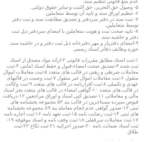
عدم منع قانونی تنظیم سند.
۵- وصول حق التحریر، حق الثبت و سایر حقوق دولتی.
۶- تنظیم اوراق سند و تایید آن توسط متعاملین.
۷- ثبت سند در دفتر سردفتر و تصدیق مطابقت سند و ثبت دفتر
توسط متعاملین.
۸- تایید صحت ثبت و هویت متعاملین با امضای سردفتر ذیل ثبت
دفتر و حاشیه سند.
۹-امضای دفتریار و مهر دفترخانه ذیل ثبت دفتر و در حاشیه سند.
حوزه وظایف دفاتر اسناد رسمی
۱-ثبت اسناد مطابق مقررات قانونی ۲-ارائه مواد مصدق از اسناد
ثبت شده ۳-تصدیق صحت امضاء،قبول و حفظ اسناد امانتی ۴-ثبت
معاملات شرطی و رهنی در قالب های متعدد ۵-ثبت معاملات اموال
منقول ۶-ثبت معاملات اموال غیر منقول ۷-ثبت وصیت در قالبهای
عهدی و تکمیلی ۸-ثبت اقرارنامه در قالب های متعدد ۹-ثبت وکالت
در قالب های متعدد ۱۰-گواهی امضاء در قالب های متعدد بجز اسناد
مالی و معاملاتی ۱۱-تصدیق کپی اسناد و اوراق مراجعین ۱۲-دریافت
قبوض سپرده مستاجرین در قالب بند ۵۲ مجموعه بخشنامه های
ثبتی ۱۳-صدور گواهی عدم انجام معامله بند ۸۹ مجموعه بخشنامه
های ثبتی ۱۴-ثبت رضایت نامه ۱۵-ثبت تعهد نامه ۱۶-ثبت اجاره نامه
۱۷-ثبت معاملات سرقفلی ۱۸-ثبت وقف نامه و اسناد موقوفه ۱۹-
ثبت اسناد ضمانت نامه ۲۰-صدور اجرائیه ۲۱-ثبت نکاح ۲۲-ثبت
طلاق