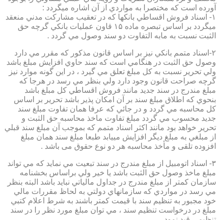
آورده است كه مختصرا به مواردي از آن اشاره ميگردد :
۱- اسناد فروش اقساطي بانكها كه در تعقيب مشاركت مدني منعقد
ميگردد بر اساس تبصره ماده ۱۵ قاون عمليات بانكي گرچه حق
الثبت نسبت به مابه التفاوت دو سند وصول مي گردد .
۲-اسناد متمم بانكي نيز بر اساس قانون مذكور كه مقرر مي دارد
وصول حق الثبت در هنگامي است كه سند حاوي افزايش مبلغ باشد
ولي تحرير نسبت به كل مبلغ تعلق مي گيرد ، در اين گونه موارد نيز
گرچه صراحت قانون وجود دارد ولي بنظر مي رسد در هرجا كه
مبلغ مندرج در سند جديد مانند فروش اقساطي كل مبلغ باشد
بنحوي كه اطلاق مبلغ سند بر آن امكان پذير باشد تحرير بر اساس
كل محاسبه مي گردد و در جائي كه عرفا همان تفاوت مبلغ سند
جديد محسوب مي گردد مبلغ تفاوت ماخذ محاسبه حق الثبت و
تحرير خواهد بود مانند اكثر اسناد متمم كه بموجب آن مبلغ سند قبلي
از مبلغي به مبلغ ديگر افزايش مييابد طبعا مبلغ سند همان مبلغ
افزوده تلقی و مأخذ محاسبه هر دو نوع حقوق می باشد .
۳- اسناد اتومبيل از مبلغ مندرج در سند تبعيت مي نمايد كه مي تواند
مبلغ ماخذ وصول حق الثبت باشد يا خير ولي براساس بخشنامه
سازمان كمتر از مبلغ مندرج در جداول مالياتي نبايد باشد البته بنظر
مي رسد در مواردي كه سازمانهاي دولتي به لحاظ مقررات مالي
خود مجبور به تنظيم سند با قيمت كمتر باشند به شرط اعلام كتبي
مبلغ در درخواست تنظيم سند ، مي توان مبلغ مورد نظر را در سند
تنظيمي قيد نمود.