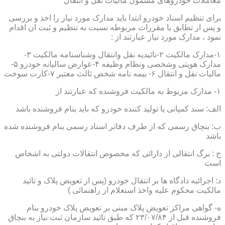
معاملات خودروهای مشمول مالیات نقل و انتقال
برای تنظیم اسناد خودرو ابتدا باید مدارک مورد نیاز را اخذ و بررسی
و پس از تطابق با مقررات مربوطه نسبت به تنظیم و ثبت ان اقدام
نمود ، مدارک مورد نیاز عبارتند از :
۱-مدارک مالکیت ۲-تائیدیه نقل وانتقال وشناسنامه مالکیت ۳-
مدارک هویتی وشخصی ونظام وظیفه ۴-عوارض سالیانه خودرو ۵-
مالیات نقل و انتقال ۶- بیمه نامه شخص ثالث معتبر ۷-کارت سوخت
۱- مدارک مربوط به مالکیت فروشنده که عبارتند از
الف: سند کمپانی یا تولید کننده خودرو که باید بنام فروشنده باشد
ب: بنچاق رسمی که از طرف دفاتر اسناد رسمی بنام فروشنده شده
باشد
ج : برگ انتقالی از دارائی که مخصوص انتقالات دولتی به اشخاص
است
د: اجرائیه دادگاه ها بر انتقال خودرو (پس از تعویض پلاک و تائید
مالکیت محکوم علیه واخذ استعلام از راهنمائی )
ه- گواهی مراکز تعویض پلاک مبنی بر تعویض پلاک خودرو بنام
فروشنده قبل از ۲۳/۰۷/۸۴ که طبق تائید سازمان ثبت نیاز به بنچاق