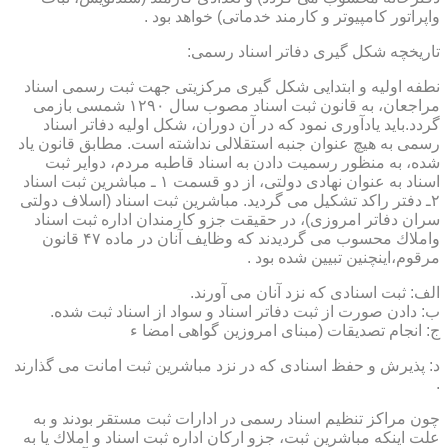
واپراتور كامپیوتر و كارمند خدماتی) خواهد بود .
تاریخچه شكل گیری دفاتر اسناد رسمی:
نطفه اولیه و ابتدایی شكل گیری مركزیتی جهت ثبت رسمی اسناد
مراجعان، به قانون ثبت اسناد مصوب سال ۱۲۹۰ شمسی بازمی
گردد.باید یادآوری نمود كه در آن دوران، شكل اولیه دفاتر اسناد
رسمی به هیچ عنوان جنبه استقلالی نداشته است. مطابق قانون یاد
شده، به منظور رسمیت دادن به اسناد قاطبه مردم، دوایر ثبت
اسناد به عنوان نهادی دولتی، از دو قسمت ۱ ـ مباشرین ثبت اسناد
۲ـ دفتر راكد تشكیل می گردید. مباشرین ثبت اسناد (اسلاف دولتی
سران دفاتر امروزی)، در حقیقت جزو كارمندان اداره ثبت اسناد
واملاك محسوب می گردیدند كه وظایف آنان در ماده ۴۷ قانون
مرقوم،اینچنین تبیین شده بود .
الف: ثبت اسنادی كه نزد آنان می آورند.
ب: دادن صورت از ثبت دفاتر اسناد و سواد از اسناد ثبت شده.
ج: انجام تصدیقات (مبنای امروزین گواهی امضا ء
د: پذیرش و حفظ اسنادی كه در نزد مباشرین ثبت امانت می گذارند
.
چون مراكز تنظیم اسناد رسمی در ادارات ثبت مستقر بودند و به
علت اینكه مباشرین ثبت، جزو اركان اداره ثبت اسناد و املاك یا به