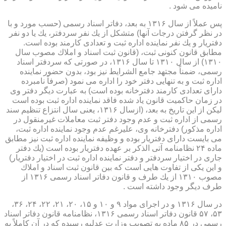
نامیده می شود .
پس عملاً از سال ۱۳۱۶ به بعد، دفاتر اسناد رسمی (حسب مورد و با
در نظر گرفتن درجات آنها) متشكل از یك نفر سردفتر، یك یا دو نفر
دفتریار و یك نفر نماینده اداره ثبت و تعدادی كارمند بوده است.
مطابق قانون كنونی ثبت، (قانون ثبت اسناد و املاك مصوب سال
۱۳۱۰) از سال ۱۳۱۰ تا سال ۱۳۱۶، در صورتی كه سردفتر اسناد
رسمی، ضمناً مجتهد جامع الشرایط نیز بود، بدون حضور نماینده
اداره ثبت و به تنهایی دفتر خود را اداره می نمود (صرفاً نامبرده
دارای تعدادی كارمند دفترخانه بوده است) به عبارت دیگر دفتر وی
در زمان حاكمیت قانون یاد شده فاقد نماینده اداره ثبت بوده است
لیكن از این تاریخ به بعد، (ازسال ۱۳۱۶، یعنی سال انتزاع تنظیم سند
رسمی از اداره ثبت و عدم وجود دفتر ثبت معاملات غیرمنقول در
اداره مذكور) دفترخانه وی، علیرغم عدم وجود نماینده اداره ثبت،
می بایست دارای دفتریار بوده و وظیفه نماینده اداره ثبت نیز مطابق
ماده ۲۴ نظامنامه آتی الذكر بر عهده دفتریار بوده است (یك دفتر
جاری در اختیار سردفتر و دفتر نماینده اداره ثبت در اختیار دفتریار)
و این یكی از تفاوت هایی است كه بین قانون ثبت اسناد و املاك
مصوب ۱۳۱۰ از یك طرف و قانون دفاتر اسناد رسمی ۱۳۱۶ از
طرف دیگر وجود داشته است .
در سال ۱۳۱۶ و در اجرای مواد ۹ و ۱۰ و ۱۵، ۲۰، ۲۱، ۲۲، ۲۴، ۳۶،
۵۳، ۵۷ قانون دفاتر اسناد رسمی ۱۳۱۶، نظامنامه قانون دفاتر اسناد
رسمی در ۸۵ ماده به تصویب وزارت عدلیه رسیده كه در آن كاملاً به