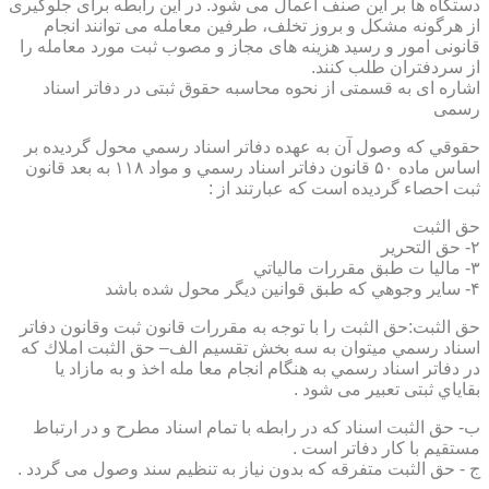
دستگاه ها بر این صنف اعمال می شود. در این رابطه برای جلوگیری
از هرگونه مشکل و بروز تخلف، طرفین معامله می توانند انجام
قانونی امور و رسید هزینه های مجاز و مصوب ثبت مورد معامله را
از سردفتران طلب کنند.
اشاره ای به قسمتی از نحوه محاسبه حقوق ثبتی در دفاتر اسناد
رسمی
حقوقي كه وصول آن به عهده دفاتر اسناد رسمي محول گرديده بر
اساس ماده ۵۰ قانون دفاتر اسناد رسمي و مواد ۱۱۸ به بعد قانون
ثبت احصاء گرديده است كه عبارتند از :
حق الثبت
۲- حق التحرير
۳- ماليا ت طبق مقررات مالياتي
۴- ساير وجوهي كه طبق قوانين ديگر محول شده باشد
حق الثبت:حق الثبت را با توجه به مقررات قانون ثبت وقانون دفاتر
اسناد رسمي ميتوان به سه بخش تقسيم الف– حق الثبت املاك كه
در دفاتر اسناد رسمي به هنگام انجام معا مله اخذ و به مازاد يا
بقاياي ثبتی تعبیر می شود .
ب- حق الثبت اسناد كه در رابطه با تمام اسناد مطرح و در ارتباط
مستقيم با كار دفاتر است .
ج - حق الثبت متفرقه كه بدون نياز به تنظیم سند وصول می گردد .