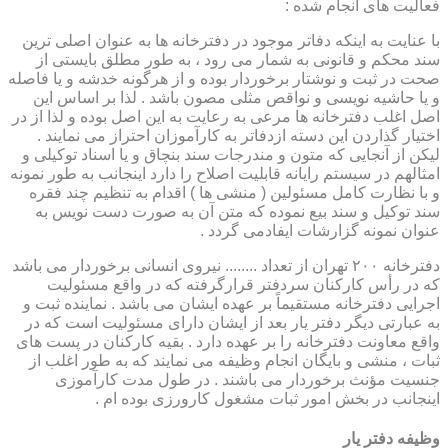
فعالیت های انجام شده :
با عنایت به اینکه دفاتر موجود در دفترخانه ها به عنوان اصلی ترین
سند محکم و قانونی به شمار می رود ، به طور مطلق بایستی از
صحت در ثبت و نوشتار برخوردار بوده و از هرگونه خدشه و یا فاصله
و یا حاشیه نویسی و نواقص مثلی مصون باشد . لذا بر اساس این
اصل اغلب دفترخانه ها مرعی به رعایت به این اصل بوده و لذا از در
اختیار گذاردن این دسته ازدفاتر به کارآموزان احتراز می نمایند .
لیکن از آنجایی که متون و مندرجات سند بنچاق و یا اسناد توکیلی و
امثالهم در سیستم رایانه قابلیت اصلاح را دارد اینجانب به طور نمونه
و با نظارت کامل مسئولین ( منشی ها ) اقدام به تنظیم چند فقره
سند توکیل و سند بیع نموده که متن آن به صورت دست نویس به
عنوان نمونه گزارشات ایفادمی گردد .
دفترخانه ۲۰۰ تهران از تعداد ........ نیروی انسانی برخوردار می باشد
که در رأس کارکنان سردفتر قرارگرفته که در واقع مسئولیت
اجرایی دفترخانه مستقیماً بر عهده ایشان می باشد . نماینده ثبت و
به عبارتی دیگر دفتر یار بعد از ایشان دارای مسئولیت است که در
واقع معاونت دفترخانه را بر عهده دارد . بقیه کارکنان در پست های
ثبات ، منشی و بایگان انجام وظیفه می نمایند که به طور اغلب از
جنسیت مؤنث برخوردار می باشند . در طول مدت کارآموزی
اینجانب در بخش امور ثبات مشغول کارورزی بوده ام .
وظیفه دفتر یار