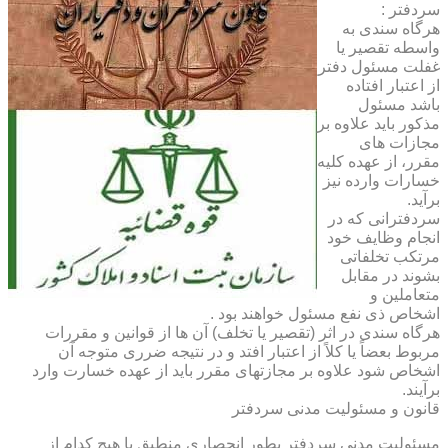
سردفتر :
هرگاه سندی به
واسطه تقصیر یا
غفلت مسئول دفتر
از اعتبار افتاده
باشد مسئول
مذکور باید علاوه بر
مجازات های
مقرر، از عهده کلیه
خسارات وارده نیز
برآید.
سردفترانی که در
انجام وظایف خود
مرتکب تخلفاتی
بشوند در مقابل
متعاملین و
اشخاص ذی نفع مسئول خواهند بود .
هرگاه سندی در اثر (تقصیر یا تخلف) آن ها از قوانین و مقررات
مربوط بعضاً یا کلاً از اعتبار افتد و در نتیجه ضرری متوجه آن
اشخاص شود علاوه بر مجازتهای مقرر باید از عهده خسارت وارد
برآیند.
قانون و مسئولیت مدنی سردفتر
مسئولیت مدنی سردفتر بطور انحصاری منطبق با هیچ کدام از