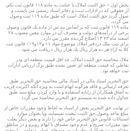
بخش اول – حق الثبت املاک:با عنايت به ماده ۱۱۸ قانون ثبت يكي
از حقوقي كه در ادارات ثبـت و دفاتر اسناد رسمي مي بايست و
صول گردد حق الثبت املاك است كه طبق ماده ۱۱۹ ثبت وصول
مي گردد.
ماده ۱۱۹ قانون ثبت كه بر اساس بند س از ماده يك قانون وصول
برخي از درآمدهاي دولت و مصرف آن در موارد معين مصوب ۲۸
اسفند ماه ۷۳ ۱۳ اصلاح گرديده مقرر مي دارد:
براي ثبت ملك دردفتر املاك موضوع مواد ۱۱ و۱۲و۱۱۹ قانون ثبت
كلا به ازاء هر ده هزار ريال يك هزار ريال دريافت مي شود .
ملاك محاسبه حق الثبت املاك، حد اقل قيمت منطقه اي ودر
نقاطي كه قيمت منطقه اي تعيين نشده طبق برگ ارزيابي ادارات
ثبت خواهد بود .
حق التحرير اسناد مالي:در اسناد مالي محاسبه حق التحرير طبق
تعرفه ارسالي و فاقد هرگونه ابهام است به ويژه آنكه اكثريت قريب
به اتفاق همكاران از رايانه استفاده و با وارد كردن مبلغ سند طبق
جداول داده شده به سيستم حق التحرير محاسبه مي گردد .
در نهايت حق التحرير بعض از اسناد به لحاظ وجود مقررات خاص از
مبلغ ماخذ وصول حق الثبت تبعيت نمينمايند ويا بعنوان موارد
استنائات قانوني حق التحرير خاص خود را دارند و بعض ديگر بعلت
نبود مقررات صريح و عدم وجود مصداق با ابهام روبرو و در مناطق
مختلف و نزد همكاران نظريات و رويه هاي عملي متفاوتي را بوجود