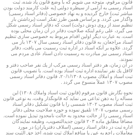
قانون مرقوم، متوجه می شویم كه با وضع قانون یاد شده، ثبت
اسناد رسمی به آرامی از سیطره دولتی (به علت كارمند دولت بودن
مباشر ثبت) خارج گردیده و به نهاد خصوصی (دفاتر اسناد رسمی)
واگذار می گردد. و براساس همین طرز تفكر است (برداشتن بار
تنظیم سند از روی دوش دولت) است كه دفاتر اسناد رسمی شكل
می گیرد، علی رغم اینكه صلاحیت دفاتر در آن زمان محلی بوده
است. به عبارت دیگر اولین اقدام مربوط به خصوصی سازی تنظیم
اسناد مراجعان، به قانون دفاتر اسناد رسمی سال ۱۳۰۷ باز می
گردد. علاوه بر آنكه اسناد در اداره ثبت رسمیت می یافت، دفاتر
اسناد رسمی نیز مبادرت به رسمیت دادن اسناد عادی مردم می
نمودند.
در آن زمان، هر دفتر اسناد رسمی مركب از یك نفر صاحب دفتر و
لااقل یك نفر نماینده اداره ثبت اسناد بوده است. با تصویب قانون
ثبت اسناد و املاك مصوب ۲۰/۱/۱۳۰۸، قانون دفاتر اسناد رسمی
مصوب ۱۳۰۷ عملاً منسوخ می گردد .
نحوه نگارش قانون مرقوم (قانون ثبت اسناد واملاك ۱۳۰۸) این
مسأله را به ذهن تداعی می نماید كه قانونگذار وقت، به نوعی قانون
ثبت اسناد مصوب ۱۳۰۲ شمسی را با قانون تشكیل دفاتر اسناد
رسمی مصوب ۱۳۰۷ تلفیق نموده و حوزه صلاحیت محلی دفاتر
اسناد رسمی را از حالت محدود به حالت نامحدود تبدیل نموده است.
مضافاً مطابق ماده ۲۰۳ قانون جدیدالتصویب، وظیفه نمایندگان
اداره ثبت در دفاتر اسناد رسمی (اسلاف دفتریاران) در مورد
معاملات راجع به عین یا منافع املاك ثبت شده، اخذ حق الثبت سند