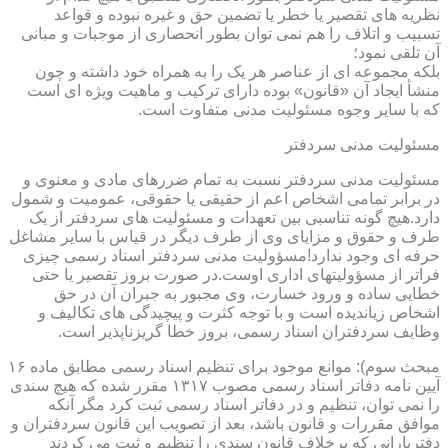
نظریه های تقصیر یا خطر یا تضمین حق و غیره نبوده و قواعد
تسبیب و اتلاف را هم نمی توان بطور انحصاری از موجبات و مبانی
آن تلقی نمود؛
بلکه مجموعه ای از عناصر هر یک را به همراه خود داشته و چون
منشأ ایجاد آن «قانون» بوده دارای ترکیب و ماهیت ویژه ای است
که با سایر وجوه مسئولیت مدنی متفاوت است.
مسئولیت مدنی سردفتر
مسئولیت مدنی سردفتر نسبت به تمام ضررهای مادی و معنوی و
در برابر تمامی اشخاص اعم از حقیقی یا حقوقی، عمومیت و شمول
دارد.هیچ گونه تناسبی بین تعهدات و مسئولیت های سردفتر از یک
طرف و حقوق و مزایای وی از طرف دیگر در قیاس با سایر مشاغل
حرفه ای وجود ندارد!مسؤولیت مدنی سردفتر اسناد رسمی چیزی
فراتر از مسؤولیتهای اداری اوست.در صورت بروز تقصیر یا حتی
خطایی ساده و ورود خسارت، وی مجبور به جبران آن در حق
اشخاص زیاندیده است و با توجه کثرت و پیچیدگی های تکالیف و
وظایف سردفتران اسناد رسمی، بروز خطا گریزناپذیر است.
مبحث سوم): موانع موجود برای تنظیم اسناد رسمی مطابق ماده ۱۶
آیین نامه دفاتر اسناد رسمی مصوب ۱۳۱۷ مقرر شده که هیچ سندی
را نمی توان، تنظیم و در دفاتر اسناد رسمی ثبت کرد مگر آنکه
موافق مقررات و قانون باشد، بعد از تصویب این قانون سردفتران و
دفتریارانی که برخلاف قانون سندی را تنظیم و ثبت می کردند