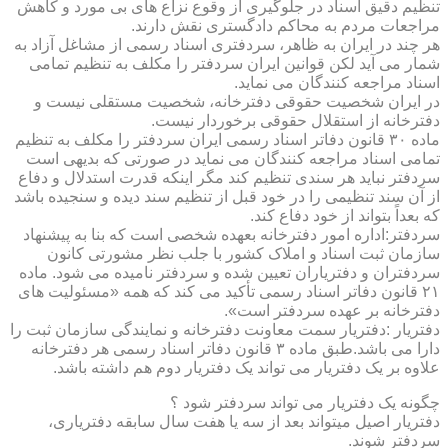
تنظیم دقیق اسناد در جلوگیری از وقوع نزاع های بی مورد و کاهش
مراجعات مردم به محاکم دادگستری نقش دارند.
هر چند در ایران به ظاهر، سردفتری اسناد رسمی از مشاغل آزاد به
شمار می آید لکن قوانین ایران سردفتر را مکلف به تنظیم تمامی
اسناد مراجعه کنندگان می نماید.
در ایران شخصیت حقوقی دفترخانه، شخصیت مستقلی نیست و
دفترخانه از استقلال حقوقی برخوردار نیست.
ماده ۳۰ قانون دفاتر اسناد رسمی ایران سردفتر را مکلف به تنظیم
تمامی اسناد مراجعه کنندگان می نماید در صورتی که بدیهی است
سردفتر نباید هر سندی تنظیم کند مگر اینکه قدرت استدلال و دفاع
از آن سند تنظیمی را در خود قبل از تنظیم سند دیده و سنجیده باشد
که بعداً بتواند از خود دفاع کند.
سردفتر:اداره امور دفترخانه بعهده شخصی است که بنا به پیشنهاد
سازمان ثبت اسناد و املاک کشور با جلب نظر مشورتی کانون
سردفتران و دفتریاران تعیین شده و سردفتر نامیده می شود. ماده
۲۱ قانون دفاتر اسناد رسمی تأکید می کند که همه «مسئولیت های
دفترخانه بر عهده سردفتر است».
دفتریار :دفتریار سمت معاونت دفترخانه و نمایندگی سازمان ثبت را
دارا می باشد.طبق ماده ۳ قانون دفاتر اسناد رسمی هر دفترخانه
علاوه بر یک دفتریار می تواند یک دفتریار دوم هم داشته باشد.
چگونه یک دفتریار می تواند سردفتر شود ؟
دفتریار اصیل میتواند بعد از سه یا هفت سال سابقه دفتریاری،
سردفتر شوند.