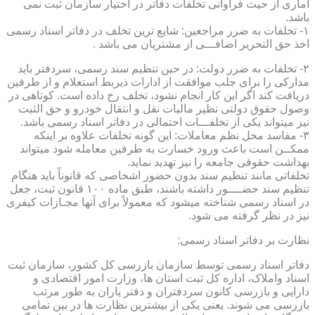
آماری از حیث فراوانی تخلفات دفاتر در اختیار سازمان ثبت نمی
باشد.
۱- تخلفات به ضرر مراجعین: شایع ترین تخلف در دفاتر اسناد رسمی
اخذ حق التحریر اضافـــی از مشتریان می باشد .
۲- تخلفات به ضرر دولت: در حین تنظیم سند رسمی، سردفتر باید
مدارکی را برای جلب موافقت از ادارات ذیربط استعلام و از طرفین
دریافت کند اگر این کار انجام نشود، تخلف رخ داده است. کوتاهی در
وصول حقوق دولتی نظیر مالیات نقل و انتقال خودرو و حق الثبت
نیز میتواند یکی از تخلفـــات احتمالی در دفاتر اسناد رسمی باشد.
۳- مفاسد مخل نظم معاملات: این گونه تخلفات علاوه بر اینکه
ممکــن است باعث ورود خسارت به طرفین معامله شود میتواند
بهداشت حقوقی جامعه را نیز تهدید نماید.
تخلفاتی مانند تنظیم سند بدون حضور اشخاصی که قانوناً باید هنگام
تنظیم سند حضــــور داشته باشند، طبق ماده ۱۰۰ قانون ثبت، جعل
در اسناد رسمی شناخته میشود که معمولاً برای آنها مجـازات کیفری
نیز در نظر گرفته می شود.
نظارت بر دفاتر اسناد رسمی:
دفاتر اسناد رسمی توسط سازمان بازرسی کل کشور، سازمان ثبت
اسناد واملاک، اداره کل ثبت استان ها، وزارت امور اقتصادی و
دارایی و بازرسی کانون سردفتران و دفتر یاران به طور مرتب
بازرسی می شوند. یعنی یکی از بیشترین نظارت ها در بین تمامی