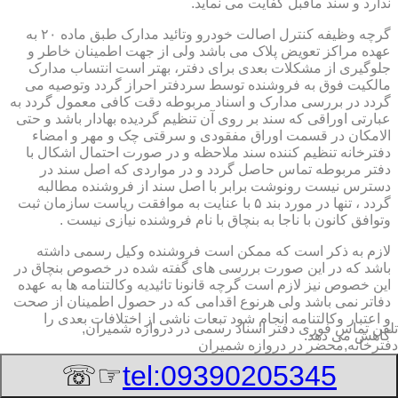
ندارد و سند ماقبل کفایت می نماید.
گرچه وظیفه کنترل اصالت خودرو وتائید مدارک طبق ماده ۲۰ به
عهده مراکز تعویض پلاک می باشد ولی از جهت اطمینان خاطر و
جلوگیری از مشکلات بعدی برای دفتر، بهتر است انتساب مدارک
مالکیت فوق به فروشنده توسط سردفتر احراز گردد وتوصیه می
گردد در بررسی مدارک و اسناد مربوطه دقت کافی معمول گردد به
عبارتی اوراقی که سند بر روی آن تنظیم گردیده بهادار باشد و حتی
الامکان در قسمت اوراق مفقودی و سرقتی چک و مهر و امضاء
دفترخانه تنظیم کننده سند ملاحظه و در صورت احتمال اشکال با
دفتر مربوطه تماس حاصل گردد و در مواردی که اصل سند در
دسترس نیست رونوشت برابر با اصل سند از فروشنده مطالبه
گردد ، تنها در مورد بند ۵ با عنایت به موافقت ریاست سازمان ثبت
وتوافق کانون با ناجا به بنچاق با نام فروشنده نیازی نیست .
لازم به ذکر است که ممکن است فروشنده وکیل رسمی داشته
باشد که در این صورت بررسی های گفته شده در خصوص بنچاق در
این خصوص نیز لازم است گرچه قانونا تائیدیه وکالتنامه ها به عهده
دفاتر نمی باشد ولی هرنوع اقدامی که در حصول اطمینان از صحت
و اعتبار وکالتنامه انجام شود تبعات ناشی از اختلافات بعدی را
تلفن تماس فوری
دفتر اسناد رسمی در دروازه شمیران,
کاهش می دهد.
دفترخانه,محضر در دروازه شمیران
۲-تائیدیه نقل و انتقال و کارت سبز (شناسنامه مالکیت)
☞☏
tel:09390205345
برگ تائیدیه نقل و انتقال صادره از مراکز تعویض پلاک حاوی