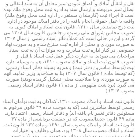
نقل و انتقال املاك و الصاق نمودن تمبر معادل آن به سند انتقالی و
ابطال تمبر مربوطه و ارسال سند به اداره ثبت محل وقوع ملك بوده
است تا اجزاء ثبت (كارمندان مستقر در اداره ثبت محل وقوع ملك)
واقعه یا عمل حقوقی انجام یافته را در دفتر املاك موجود در اداره
ثبت درج نمایند.در سال ۱۳۱۰، قانون ثبت اسناد و املاك كنونی به
تصویب مجلس شورای ملی رسیده و جانشین قانون سال ۱۳۰۸ می
گردد و این در حالی است كه عملاً دفاتر اسناد رسمی از سال ۱۳۰۷
به صورت موردی و محلی از اداره ثبت منتزع شده و به صورت نهاد
خصوصی در كنار اداره ثبت مبادرت و به موازات آن به ثبت اسناد
مراجعان می نمودند. به عبارت دیگر عمل ثبت اسناد تا قبل از
تصویب قانون ثبت اسناد و املاك مصوب ۱۳۱۰، هم به وسیله اداره
ثبت (توسط مباشرین دفتر ثبت) و هم به وسیله دفاتر اسناد رسمی
(كه توسط ماده ۱ قانون سال ۱۳۰۷ بنا به صلاحدید وزیر عدلیه، آنهم
به صورت موردی و با صلاحیت محلی تشكیل گردیده بودند) صورت
می گیرد. (برداشت مفهومی از ماده ۱۱ قانون دفاتر اسناد رسمی
مصوب ۱۳۰۷ )
قانون ثبت اسناد و املاك مصوب ۱۳۱۰، كماكان به ثبت توأمان اسناد
رسمی توسط مباشرین ثبت (كه به موجب ماده ۴۹ قانون مرقوم به
مسئولین دفاتر تغییر نام یافته اند) و دفاتر اسناد رسمی اعتقاد دارد.
ماده ۴۹ قانون جدیدالتصویب كه در حقیقت برداشتی از ماده ۴۷
قانون ثبت اسناد و املاك مصوب سال ۱۲۹۰ و ماده ۱۴۲ قانون ثبت
اسناد و املاك مصوب سال ۱۳۰۸ بود، همان وظایف و اختیارات
مباشرین ثبت را به مسئولین دفاتر هم تعمیم می دهد. (باید توجه