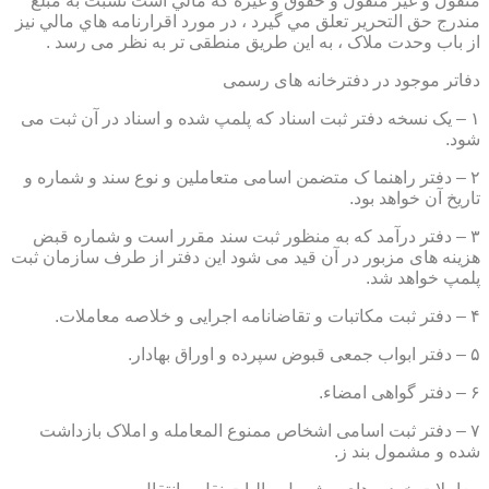
منقول و غير منقول و حقوق و غيره كه مالي است نسبت به مبلغ
مندرج حق التحرير تعلق مي گيرد ، در مورد اقرارنامه هاي مالي نيز
از باب وحدت ملاک ، به این طریق منطقی تر به نظر می رسد .
دفاتر موجود در دفترخانه های رسمی
۱ – یک نسخه دفتر ثبت اسناد که پلمپ شده و اسناد در آن ثبت می
شود.
۲ – دفتر راهنما ک متضمن اسامی متعاملین و نوع سند و شماره و
تاریخ آن خواهد بود.
۳ – دفتر درآمد که به منظور ثبت سند مقرر است و شماره قبض
هزینه های مزبور در آن قید می شود این دفتر از طرف سازمان ثبت
پلمپ خواهد شد.
۴ – دفتر ثبت مکاتبات و تقاضانامه اجرایی و خلاصه معاملات.
۵ – دفتر ابواب جمعی قبوض سپرده و اوراق بهادار.
۶ – دفتر گواهی امضاء.
۷ – دفتر ثبت اسامی اشخاص ممنوع المعامله و املاک بازداشت
شده و مشمول بند ز.