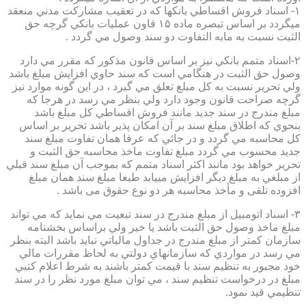
۱- اسناد فروش اقساطي بانكها كه در تعقيب مشاركت مدني منعقد
ميگردد بر اساس تبصره ماده ۱۵ قاون عمليات بانكي گرچه حق
الثبت نسبت به مابه التفاوت دو سند وصول مي گردد .
۲-اسناد متمم بانكي نيز بر اساس قانون مذكور كه مقرر مي دارد
وصول حق الثبت در هنگامي است كه سند حاوي افزايش مبلغ باشد
ولي تحرير نسبت به كل مبلغ تعلق مي گيرد ، در اين گونه موارد نيز
گرچه صراحت قانون وجود دارد ولي بنظر مي رسد در هرجا كه
مبلغ مندرج در سند جديد مانند فروش اقساطي كل مبلغ باشد
بنحوي كه اطلاق مبلغ سند بر آن امكان پذير باشد تحرير بر اساس
كل محاسبه مي گردد و در جائي كه عرفا همان تفاوت مبلغ سند
جديد محسوب مي گردد مبلغ تفاوت ماخذ محاسبه حق الثبت و
تحرير خواهد بود مانند اكثر اسناد متمم كه بموجب آن مبلغ سند قبلي
از مبلغي به مبلغ ديگر افزايش مييابد طبعا مبلغ سند همان مبلغ
افزوده تلقی و مأخذ محاسبه هر دو نوع حقوق می باشد .
۳- اسناد اتومبيل از مبلغ مندرج در سند تبعيت مي نمايد كه مي تواند
مبلغ ماخذ وصول حق الثبت باشد يا خير ولي براساس بخشنامه
سازمان كمتر از مبلغ مندرج در جداول مالياتي نبايد باشد البته بنظر
مي رسد در مواردي كه سازمانهاي دولتي به لحاظ مقررات مالي
خود مجبور به تنظيم سند با قيمت كمتر باشند به شرط اعلام كتبي
مبلغ در درخواست تنظيم سند ، مي توان مبلغ مورد نظر را در سند
تنظيمي قيد نمود.