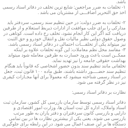
باشد.
۱- تخلفات به ضرر مراجعین: شایع ترین تخلف در دفاتر اسناد رسمی
اخذ حق التحریر اضافـــی از مشتریان می باشد .
۲- تخلفات به ضرر دولت: در حین تنظیم سند رسمی، سردفتر باید
مدارکی را برای جلب موافقت از ادارات ذیربط استعلام و از طرفین
دریافت کند اگر این کار انجام نشود، تخلف رخ داده است. کوتاهی در
وصول حقوق دولتی نظیر مالیات نقل و انتقال خودرو و حق الثبت
نیز میتواند یکی از تخلفـــات احتمالی در دفاتر اسناد رسمی باشد.
۳- مفاسد مخل نظم معاملات: این گونه تخلفات علاوه بر اینکه
ممکــن است باعث ورود خسارت به طرفین معامله شود میتواند
بهداشت حقوقی جامعه را نیز تهدید نماید.
تخلفاتی مانند تنظیم سند بدون حضور اشخاصی که قانوناً باید هنگام
تنظیم سند حضــــور داشته باشند، طبق ماده ۱۰۰ قانون ثبت، جعل
در اسناد رسمی شناخته میشود که معمولاً برای آنها مجـازات کیفری
نیز در نظر گرفته می شود.
نظارت بر دفاتر اسناد رسمی:
دفاتر اسناد رسمی توسط سازمان بازرسی کل کشور، سازمان ثبت
اسناد واملاک، اداره کل ثبت استان ها، وزارت امور اقتصادی و
دارایی و بازرسی کانون سردفتران و دفتر یاران به طور مرتب
بازرسی می شوند. یعنی یکی از بیشترین نظارت ها در بین تمامی
دستگاه ها بر این صنف اعمال می شود. در این رابطه برای جلوگیری