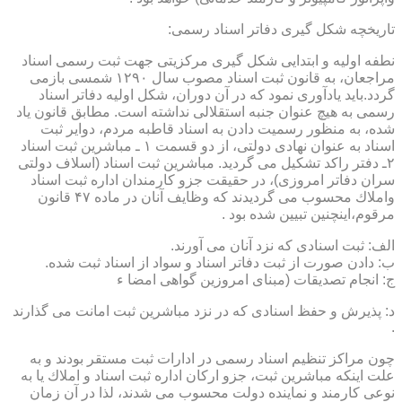
تاریخچه شكل گیری دفاتر اسناد رسمی:
نطفه اولیه و ابتدایی شكل گیری مركزیتی جهت ثبت رسمی اسناد
مراجعان، به قانون ثبت اسناد مصوب سال ۱۲۹۰ شمسی بازمی
گردد.باید یادآوری نمود كه در آن دوران، شكل اولیه دفاتر اسناد
رسمی به هیچ عنوان جنبه استقلالی نداشته است. مطابق قانون یاد
شده، به منظور رسمیت دادن به اسناد قاطبه مردم، دوایر ثبت
اسناد به عنوان نهادی دولتی، از دو قسمت ۱ ـ مباشرین ثبت اسناد
۲ـ دفتر راكد تشكیل می گردید. مباشرین ثبت اسناد (اسلاف دولتی
سران دفاتر امروزی)، در حقیقت جزو كارمندان اداره ثبت اسناد
واملاك محسوب می گردیدند كه وظایف آنان در ماده ۴۷ قانون
مرقوم،اینچنین تبیین شده بود .
الف: ثبت اسنادی كه نزد آنان می آورند.
ب: دادن صورت از ثبت دفاتر اسناد و سواد از اسناد ثبت شده.
ج: انجام تصدیقات (مبنای امروزین گواهی امضا ء
د: پذیرش و حفظ اسنادی كه در نزد مباشرین ثبت امانت می گذارند
.
چون مراكز تنظیم اسناد رسمی در ادارات ثبت مستقر بودند و به
علت اینكه مباشرین ثبت، جزو اركان اداره ثبت اسناد و املاك یا به
نوعی كارمند و نماینده دولت محسوب می شدند، لذا در آن زمان