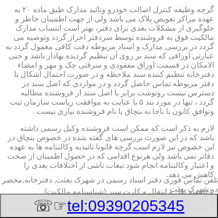
گرچه وظیفه کنترل اصالت خودرو وتائید مدارک طبق ماده ۲۰ به
عهده مراکز تعویض پلاک می باشد ولی از جهت اطمینان خاطر و
جلوگیری از مشکلات بعدی برای دفتر، بهتر است انتساب مدارک
مالکیت فوق به فروشنده توسط سردفتر احراز گردد وتوصیه می
گردد در بررسی مدارک و اسناد مربوطه دقت کافی معمول گردد به
عبارتی اوراقی که سند بر روی آن تنظیم گردیده بهادار باشد و حتی
الامکان در قسمت اوراق مفقودی و سرقتی چک و مهر و امضاء
دفترخانه تنظیم کننده سند ملاحظه و در صورت احتمال اشکال با
دفتر مربوطه تماس حاصل گردد و در مواردی که اصل سند در
دسترس نیست رونوشت برابر با اصل سند از فروشنده مطالبه
گردد ، تنها در مورد بند ۵ با عنایت به موافقت ریاست سازمان ثبت
وتوافق کانون با ناجا به بنچاق با نام فروشنده نیازی نیست .
لازم به ذکر است که ممکن است فروشنده وکیل رسمی داشته
باشد که در این صورت بررسی های گفته شده در خصوص بنچاق در
این خصوص نیز لازم است گرچه قانونا تائیدیه وکالتنامه ها به عهده
دفاتر نمی باشد ولی هرنوع اقدامی که در حصول اطمینان از صحت
و اعتبار وکالتنامه انجام شود تبعات ناشی از اختلافات بعدی را
کاهش می دهد.
تلفن تماس فوری
دفتر اسناد رسمی در شهرک بعثت, دفترخانه,محضر
در شهرک بعثت
۲-تائیدیه نقل و انتقال و کارت سبز (شناسنامه مالکیت)
☞☏
tel:09390205345
برگ تائیدیه نقل و انتقال صادره از مراکز تعویض پلاک حاوی
مشخصات کامل خودرو اعم از نوع ، سیستم ، مدل ، رنگ ، شماره