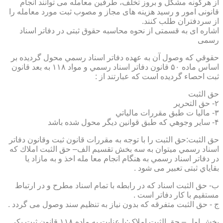
از هرگونه مشکل و بروز تخلف، طرفین معامله می توانند انجام
قانونی امور و رسید هزینه های مجاز و مصوب ثبت مورد معامله را
از سردفتران طلب کنند.
اشاره ای به قسمتی از نحوه محاسبه حقوق ثبتی در دفاتر اسناد
رسمی
حقوقي كه وصول آن به عهده دفاتر اسناد رسمي محول گرديده بر
اساس ماده ۵۰ قانون دفاتر اسناد رسمي و مواد ۱۱۸ به بعد قانون
ثبت احصاء گرديده است كه عبارتند از :
حق الثبت
۲- حق التحرير
۳- ماليا ت طبق مقررات مالياتي
۴- ساير وجوهي كه طبق قوانين ديگر محول شده باشد
حق الثبت:حق الثبت را با توجه به مقررات قانون ثبت وقانون دفاتر
اسناد رسمي ميتوان به سه بخش تقسيم الف– حق الثبت املاك كه
در دفاتر اسناد رسمي به هنگام انجام معا مله اخذ و به مازاد يا
بقاياي ثبتی تعبیر می شود .
ب- حق الثبت اسناد كه در رابطه با تمام اسناد مطرح و در ارتباط
مستقيم با كار دفاتر است .
ج - حق الثبت متفرقه كه بدون نياز به تنظیم سند وصول می گردد .
بخش اول – حق الثبت املاک:با عنايت به ماده ۱۱۸ قانون ثبت يكي