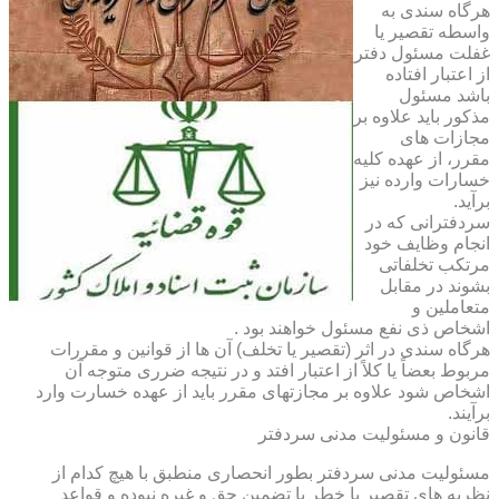
هرگاه سندی به
واسطه تقصیر یا
غفلت مسئول دفتر
از اعتبار افتاده
باشد مسئول
مذکور باید علاوه بر
مجازات های
مقرر، از عهده کلیه
خسارات وارده نیز
برآید.
سردفترانی که در
انجام وظایف خود
مرتکب تخلفاتی
بشوند در مقابل
متعاملین و
اشخاص ذی نفع مسئول خواهند بود .
هرگاه سندی در اثر (تقصیر یا تخلف) آن ها از قوانین و مقررات
مربوط بعضاً یا کلاً از اعتبار افتد و در نتیجه ضرری متوجه آن
اشخاص شود علاوه بر مجازتهای مقرر باید از عهده خسارت وارد
برآیند.
قانون و مسئولیت مدنی سردفتر
مسئولیت مدنی سردفتر بطور انحصاری منطبق با هیچ کدام از
نظریه های تقصیر یا خطر یا تضمین حق و غیره نبوده و قواعد