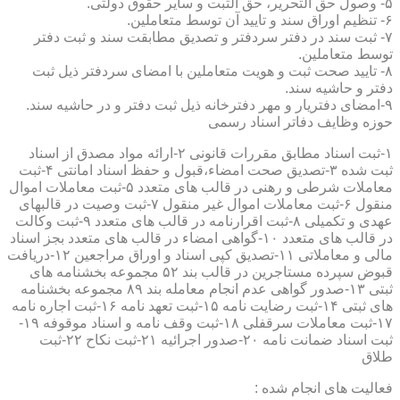
۵- وصول حق التحریر، حق الثبت و سایر حقوق دولتی.
۶- تنظیم اوراق سند و تایید آن توسط متعاملین.
۷- ثبت سند در دفتر سردفتر و تصدیق مطابقت سند و ثبت دفتر
توسط متعاملین.
۸- تایید صحت ثبت و هویت متعاملین با امضای سردفتر ذیل ثبت
دفتر و حاشیه سند.
۹-امضای دفتریار و مهر دفترخانه ذیل ثبت دفتر و در حاشیه سند.
حوزه وظایف دفاتر اسناد رسمی
۱-ثبت اسناد مطابق مقررات قانونی ۲-ارائه مواد مصدق از اسناد
ثبت شده ۳-تصدیق صحت امضاء،قبول و حفظ اسناد امانتی ۴-ثبت
معاملات شرطی و رهنی در قالب های متعدد ۵-ثبت معاملات اموال
منقول ۶-ثبت معاملات اموال غیر منقول ۷-ثبت وصیت در قالبهای
عهدی و تکمیلی ۸-ثبت اقرارنامه در قالب های متعدد ۹-ثبت وکالت
در قالب های متعدد ۱۰-گواهی امضاء در قالب های متعدد بجز اسناد
مالی و معاملاتی ۱۱-تصدیق کپی اسناد و اوراق مراجعین ۱۲-دریافت
قبوض سپرده مستاجرین در قالب بند ۵۲ مجموعه بخشنامه های
ثبتی ۱۳-صدور گواهی عدم انجام معامله بند ۸۹ مجموعه بخشنامه
های ثبتی ۱۴-ثبت رضایت نامه ۱۵-ثبت تعهد نامه ۱۶-ثبت اجاره نامه
۱۷-ثبت معاملات سرقفلی ۱۸-ثبت وقف نامه و اسناد موقوفه ۱۹-
ثبت اسناد ضمانت نامه ۲۰-صدور اجرائیه ۲۱-ثبت نکاح ۲۲-ثبت
طلاق
فعالیت های انجام شده :