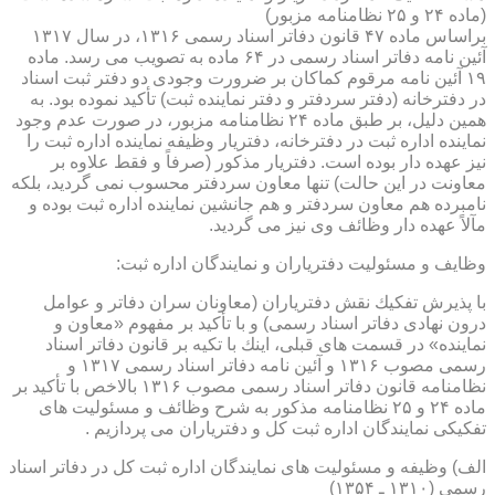
(ماده ۲۴ و ۲۵ نظامنامه مزبور)
براساس ماده ۴۷ قانون دفاتر اسناد رسمی ۱۳۱۶، در سال ۱۳۱۷
آئین نامه دفاتر اسناد رسمی در ۶۴ ماده به تصویب می رسد. ماده
۱۹ آئین نامه مرقوم كماكان بر ضرورت وجودی دو دفتر ثبت اسناد
در دفترخانه (دفتر سردفتر و دفتر نماینده ثبت) تأكید نموده بود. به
همین دلیل، بر طبق ماده ۲۴ نظامنامه مزبور، در صورت عدم وجود
نماینده اداره ثبت در دفترخانه، دفتریار وظیفه نماینده اداره ثبت را
نیز عهده دار بوده است. دفتریار مذكور (صرفاً و فقط علاوه بر
معاونت در این حالت) تنها معاون سردفتر محسوب نمی گردید، بلكه
نامبرده هم معاون سردفتر و هم جانشین نماینده اداره ثبت بوده و
مآلاً عهده دار وظائف وی نیز می گردید.
وظایف و مسئولیت دفتریاران و نمایندگان اداره ثبت:
با پذیرش تفكیك نقش دفتریاران (معاونان سران دفاتر و عوامل
درون نهادی دفاتر اسناد رسمی) و با تأكید بر مفهوم «معاون و
نماینده» در قسمت های قبلی، اینك با تكیه بر قانون دفاتر اسناد
رسمی مصوب ۱۳۱۶ و آئین نامه دفاتر اسناد رسمی ۱۳۱۷ و
نظامنامه قانون دفاتر اسناد رسمی مصوب ۱۳۱۶ بالاخص با تأكید بر
ماده ۲۴ و ۲۵ نظامنامه مذكور به شرح وظائف و مسئولیت های
تفكیكی نمایندگان اداره ثبت كل و دفتریاران می پردازیم .
الف) وظیفه و مسئولیت های نمایندگان اداره ثبت كل در دفاتر اسناد
رسمی (۱۳۱۰ ـ ۱۳۵۴)