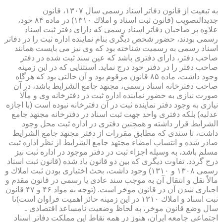
به تبعیت از قانون دفاتر اسناد رسمی سال ۱۳۰۷، قانون
جدیدالتصویب (قانون ثبت اسناد و املاك ۱۳۱۰) در ماده ۸۴ خود،
علاوه بر صاحبان دفاتر اسناد رسمی كه دارای دفتر ثبت اسناد
رسمی بودند، حضور شخص دیگری بنام نماینده اداره ثبت را در دفاتر
اسناد رسمی به رسمیت شناخته بود كه وی نیز می بایست همانند
صاحب دفتر، دارای دفتری باشد كه عین سند ثبت شده در دفتر
صاحب دفتر را در دفتر خود درج نماید. استثنایی كه در این زمینه
وجود داشت، ماده ۸۵ قانون مرقوم بود و آن حالتی بود كه هرگاه
صاحب دفترخانه اسناد رسمی، مجتهد جامع الشرایط باشد، در آن
صورت نیازی به حضور نماینده اداره ثبت در دفترخانه وی و مآلا
نیازی به وجود دفتر نماینده ثبت در آن دفترخانه نبوده است (با اجازه
عدلیه) بلكه دفتری واحد جهت ثبت اسناد در دفترخانه مجتهد جامع
الشرایط قرار داشته و همچنین دفتری در اداره ثبت محل وجود
داشت، تا سندی كه مطابق مقررات از دفتر مجتهد جامع الشرایط
صادر شده و انتساب امضاء مجتهد جامع الشرایط از نظر اداره ثبت
مسلم باشد، به وسیله اجزاء ثبت در دفتر موجود در اداره ثبت نیز
درج گردد. تفاوت دیگری كه بین دو قانون یاد شده (قانون ثبت اسناد
رسمی ۱۳۰۸ و ۱۳۱۰) وجود داشت، بحث اختیاری بودن ثبت املاك و
مالاً نقل و انتقال آن به موجب سند عادی یا رسمی در قانون مقدم و
اجباری شدن آن در قانون موخر است. (توجه به مواد ۴۶ و ۴۷ قانون
ثبت اسناد و املاك ۱۳۱۰ در این زمینه حائز اهمیت فراوان است)تا
سال وضع قانون موخر، به لحاظ وضعیت نامساعد اقتصادی ـ
اجتماعی جامعه ایران، هنوز در همه نقاط این مملكت دفاتر اسناد