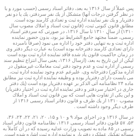
پس عملاً از سال ۱۳۱۶ به بعد، دفاتر اسناد رسمی (حسب مورد و با
در نظر گرفتن درجات آنها) متشكل از یك نفر سردفتر، یك یا دو نفر
دفتریار و یك نفر نماینده اداره ثبت و تعدادی كارمند بوده است.
مطابق قانون كنونی ثبت، (قانون ثبت اسناد و املاك مصوب سال
۱۳۱۰) از سال ۱۳۱۰ تا سال ۱۳۱۶، در صورتی كه سردفتر اسناد
رسمی، ضمناً مجتهد جامع الشرایط نیز بود، بدون حضور نماینده
اداره ثبت و به تنهایی دفتر خود را اداره می نمود (صرفاً نامبرده
دارای تعدادی كارمند دفترخانه بوده است) به عبارت دیگر دفتر وی
در زمان حاكمیت قانون یاد شده فاقد نماینده اداره ثبت بوده است
لیكن از این تاریخ به بعد، (ازسال ۱۳۱۶، یعنی سال انتزاع تنظیم سند
رسمی از اداره ثبت و عدم وجود دفتر ثبت معاملات غیرمنقول در
اداره مذكور) دفترخانه وی، علیرغم عدم وجود نماینده اداره ثبت،
می بایست دارای دفتریار بوده و وظیفه نماینده اداره ثبت نیز مطابق
ماده ۲۴ نظامنامه آتی الذكر بر عهده دفتریار بوده است (یك دفتر
جاری در اختیار سردفتر و دفتر نماینده اداره ثبت در اختیار دفتریار)
و این یكی از تفاوت هایی است كه بین قانون ثبت اسناد و املاك
مصوب ۱۳۱۰ از یك طرف و قانون دفاتر اسناد رسمی ۱۳۱۶ از
طرف دیگر وجود داشته است .
در سال ۱۳۱۶ و در اجرای مواد ۹ و ۱۰ و ۱۵، ۲۰، ۲۱، ۲۲، ۲۴، ۳۶،
۵۳، ۵۷ قانون دفاتر اسناد رسمی ۱۳۱۶، نظامنامه قانون دفاتر اسناد
رسمی در ۸۵ ماده به تصویب وزارت عدلیه رسیده كه در آن كاملاً به
مسأله تفكیك عملكرد دفتریار و نماینده اداره ثبت اشاره شده است.