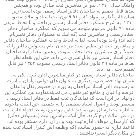
واملاك سال ۱۳۱۰، بدواً بر مباشرین ثبت صادق بوده و همچنین
بعدها قابل تعمیم به صاحبان دفاتر اسناد رسمی بوده است) زیرا
همان قانونگذار در مواد ۸۱ و ۹۱ قانون ثبت اسناد و املاك مصوب
۱۳۱۰، به شرح عملكرد دفاتر اسناد رسمی پرداخته و با لحاظ نمودن
ماده ۹۱ قانون مرقوم متوجه می شویم كه عملكرد صاحبان دفاتر
اسناد رسمی و مباشرین ثبت (كه اینك به مسئولان دفاتر تغییرنام
داده اند) واحد بوده است، لذا به لحاظ وحدت عملكرد صاحبان دفاتر
و مباشرین ثبت در تنظیم اسناد مراجعان، نام مسئولین دفاتر را كه
اصولاً برای مباشرین ثبت انتخاب نموده، و همین معنا را به صاحبان
دفاتر اسناد رسمی نیز قابل تسری می داند. حتی این نقطه نظر
بعدها در ماده ۲۹ قانون دفاتر اسناد رسمی مصوب ۱۳۵۴ نیز قابل
تعمیم تجلی می یابد.
صاحبان دفاتر اسناد رسمی در كنار مباشرین اداره ثبت، یكی به
عنوان نهاد خصوصی و دیگری به عنوان های دولتی توأمان مبادرت
به رسمیت دادن اسناد مراجعان به ویژه در خصوص نقل و انتقال
عرصه و اعیان و منافع غیرمنقول می نمایند.تفاوت بین عملكرد این
دو نهاد، در این است كه نمایندگان ثبت فقط در دفاتر اسناد رسمی
مستقر بودند و اصول اسناد تنظیمی را به ضمیمه حق الثبت مأخوذه
به اداره ثبت ارسال می نمودند تا این موضوع توسط اجزاء اداره ثبت
در دفتر املاك درج گردد. حال آنكه مباشرین ثبت (مسئولان دفاتر)
كه كارمندان موظف اداره ثبت بوده و در آن اداره مستقر بوده اند،
قاعدتاً نیازی به حضور نماینده (كه وظیفه اش كنترل اسناد ثبت شده
در مكان دیگر است) نداشتند .