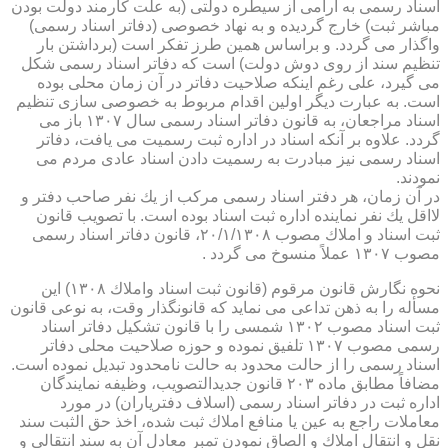
اسناد رسمی به آرامی از سیطره دولتی (به علت كارمند دولت بودن
مباشر ثبت) خارج گردیده و به نهاد خصوصی (دفاتر اسناد رسمی)
واگذار می گردد. و براساس همین طرز تفكر است (برداشتن بار
تنظیم سند از روی دوش دولت) است كه دفاتر اسناد رسمی شكل
می گیرد، علی رغم اینكه صلاحیت دفاتر در آن زمان محلی بوده
است. به عبارت دیگر اولین اقدام مربوط به خصوصی سازی تنظیم
اسناد مراجعان، به قانون دفاتر اسناد رسمی سال ۱۳۰۷ باز می
گردد. علاوه بر آنكه اسناد در اداره ثبت رسمیت می یافت، دفاتر
اسناد رسمی نیز مبادرت به رسمیت دادن اسناد عادی مردم می
نمودند.
در آن زمان، هر دفتر اسناد رسمی مركب از یك نفر صاحب دفتر و
لااقل یك نفر نماینده اداره ثبت اسناد بوده است. با تصویب قانون
ثبت اسناد و املاك مصوب ۲۰/۱/۱۳۰۸، قانون دفاتر اسناد رسمی
مصوب ۱۳۰۷ عملاً منسوخ می گردد .
نحوه نگارش قانون مرقوم (قانون ثبت اسناد واملاك ۱۳۰۸) این
مسأله را به ذهن تداعی می نماید كه قانونگذار وقت، به نوعی قانون
ثبت اسناد مصوب ۱۳۰۲ شمسی را با قانون تشكیل دفاتر اسناد
رسمی مصوب ۱۳۰۷ تلفیق نموده و حوزه صلاحیت محلی دفاتر
اسناد رسمی را از حالت محدود به حالت نامحدود تبدیل نموده است.
مضافاً مطابق ماده ۲۰۳ قانون جدیدالتصویب، وظیفه نمایندگان
اداره ثبت در دفاتر اسناد رسمی (اسلاف دفتریاران) در مورد
معاملات راجع به عین یا منافع املاك ثبت شده، اخذ حق الثبت سند
نقل و انتقال املاك و الصاق نمودن تمبر معادل آن به سند انتقالی و