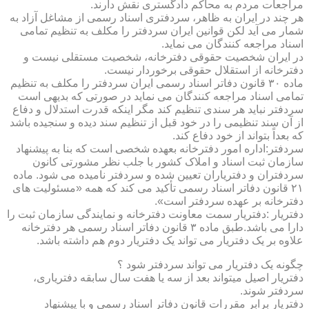
مراجعات مردم به محاکم دادگستری نقش دارند.
هر چند در ایران به ظاهر، سردفتری اسناد رسمی از مشاغل آزاد به
شمار می آید لکن قوانین ایران سردفتر را مکلف به تنظیم تمامی
اسناد مراجعه کنندگان می نماید.
در ایران شخصیت حقوقی دفترخانه، شخصیت مستقلی نیست و
دفترخانه از استقلال حقوقی برخوردار نیست.
ماده ۳۰ قانون دفاتر اسناد رسمی ایران سردفتر را مکلف به تنظیم
تمامی اسناد مراجعه کنندگان می نماید در صورتی که بدیهی است
سردفتر نباید هر سندی تنظیم کند مگر اینکه قدرت استدلال و دفاع
از آن سند تنظیمی را در خود قبل از تنظیم سند دیده و سنجیده باشد
که بعداً بتواند از خود دفاع کند.
سردفتر:اداره امور دفترخانه بعهده شخصی است که بنا به پیشنهاد
سازمان ثبت اسناد و املاک کشور با جلب نظر مشورتی کانون
سردفتران و دفتریاران تعیین شده و سردفتر نامیده می شود. ماده
۲۱ قانون دفاتر اسناد رسمی تأکید می کند که همه «مسئولیت های
دفترخانه بر عهده سردفتر است».
دفتریار :دفتریار سمت معاونت دفترخانه و نمایندگی سازمان ثبت را
دارا می باشد.طبق ماده ۳ قانون دفاتر اسناد رسمی هر دفترخانه
علاوه بر یک دفتریار می تواند یک دفتریار دوم هم داشته باشد.
چگونه یک دفتریار می تواند سردفتر شود ؟
دفتریار اصیل میتواند بعد از سه یا هفت سال سابقه دفتریاری،
سردفتر شوند.
دفتریار برابر مقررات قانون دفاتر اسناد رسمی و با پیشنهاد