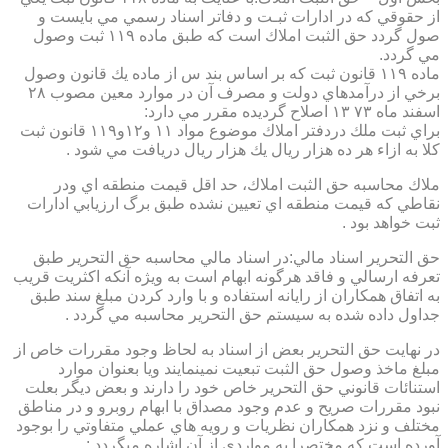
از حقوقي كه در ادارات ثبـت و دفاتر اسناد رسمي مي بايست و
صول گردد حق الثبت املاك است كه طبق ماده ۱۱۹ ثبت وصول
مي گردد.
ماده ۱۱۹ قانون ثبت كه بر اساس بند س از ماده يك قانون وصول
برخي از درآمدهاي دولت و مصرف آن در موارد معين مصوب ۲۸
اسفند ماه ۷۳ ۱۳ اصلاح گرديده مقرر مي دارد:
براي ثبت ملك دردفتر املاك موضوع مواد ۱۱ و۱۲و۱۱۹ قانون ثبت
كلا به ازاء هر ده هزار ريال يك هزار ريال دريافت مي شود .
ملاك محاسبه حق الثبت املاك، حد اقل قيمت منطقه اي ودر
نقاطي كه قيمت منطقه اي تعيين نشده طبق برگ ارزيابي ادارات
ثبت خواهد بود .
حق التحرير اسناد مالي:در اسناد مالي محاسبه حق التحرير طبق
تعرفه ارسالي و فاقد هرگونه ابهام است به ويژه آنكه اكثريت قريب
به اتفاق همكاران از رايانه استفاده و با وارد كردن مبلغ سند طبق
جداول داده شده به سيستم حق التحرير محاسبه مي گردد .
در نهايت حق التحرير بعض از اسناد به لحاظ وجود مقررات خاص از
مبلغ ماخذ وصول حق الثبت تبعيت نمينمايند ويا بعنوان موارد
استنائات قانوني حق التحرير خاص خود را دارند و بعض ديگر بعلت
نبود مقررات صريح و عدم وجود مصداق با ابهام روبرو و در مناطق
مختلف و نزد همكاران نظريات و رويه هاي عملي متفاوتي را بوجود
آورده است كه مختصرا به مواردي از آن اشاره ميگردد :