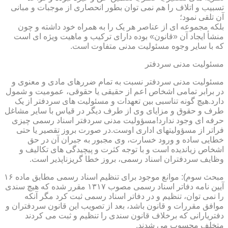
تسبیب و اتلاف را هم نمی توان بطور انحصاری از موجبات و مبانی
آن تلقی نمود؛
بلکه مجموعه ای از عناصر هر یک را به همراه خود داشته و چون
منشأ ایجاد آن «قانون» بوده دارای ترکیب و ماهیت ویژه ای است
که با سایر وجوه مسئولیت مدنی متفاوت است.
مسئولیت مدنی سردفتر
مسئولیت مدنی سردفتر نسبت به تمام ضررهای مادی و معنوی و
در برابر تمامی اشخاص اعم از حقیقی یا حقوقی، عمومیت و شمول
دارد.هیچ گونه تناسبی بین تعهدات و مسئولیت های سردفتر از یک
طرف و حقوق و مزایای وی از طرف دیگر در قیاس با سایر مشاغل
حرفه ای وجود ندارد!مسؤولیت مدنی سردفتر اسناد رسمی چیزی
فراتر از مسؤولیتهای اداری اوست.در صورت بروز تقصیر یا حتی
خطایی ساده و ورود خسارت، وی مجبور به جبران آن در حق
اشخاص زیاندیده است و با توجه کثرت و پیچیدگی های تکالیف و
وظایف سردفتران اسناد رسمی، بروز خطا گریزناپذیر است.
مبحث سوم): موانع موجود برای تنظیم اسناد رسمی مطابق ماده ۱۶
آیین نامه دفاتر اسناد رسمی مصوب ۱۳۱۷ مقرر شده که هیچ سندی
را نمی توان، تنظیم و در دفاتر اسناد رسمی ثبت کرد مگر آنکه
موافق مقررات و قانون باشد، بعد از تصویب این قانون سردفتران و
دفتریارانی که برخلاف قانون سندی را تنظیم و ثبت می کردند
متخلف محسوب می شدند.