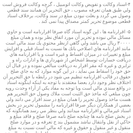
۴-اسناد وكالت و تفويض وكالت اتومبيل ، گرچه وكالت فروش است
ولي طبق همان تعرفه مصوب ، حق التحرير آن همانند سند قطعي
وصول مي گردد و بعلت نبودن مبلغ در سند وكالت، برخلاف اسناد
قطعی موضوع تحریر کمتر مصداق پیدا نمی کند .
۵- اقرارنامه ها ، اين گونه اسناد گاه صرفا اقرارنامه است و حاوي
مسائل مالي نبوده و تحرير آن مورد اتفاق نظر بوده و همان مبلغ
۳۰۰۰۰ ريال مي باشد ولي گاهي ازنظر محتوي يك سند مالي است
مانند اقرارنامه هاي اصلاحي بانك ها نسبت به اسناد قبلي و افزايش
مبلغ و تغييرات در ميزان اقساط و غيره است و يا اقرارنامه هاي
دريافت خسارات توسط اشخاص از شهرداري ها و ادارات راه و
ترابري و غيره كه مقر اقرار به دريافت مبالغي نموده و در قبال آن
حق خود را اسقاط مي نمايد ، در اين گونه موارد كه به جاي صلح
حقوق در قالب اقرارنامه تنظيم مي شود در رابطه با حق التحرير آن
اختلاف نظر وجود دارد بعضا معتقدند با توجه به اينكه اينگونه اسناد
در واقع سندي مالي است وبا توجه به مفاد يكي از آراء وحدت رويه
چون مبلغي كه ماخذ حق الثبت است ملاك وصول حق التحرير هم
هست ماخذ وصول تحرير را همان مبلغ در سند اقرار مي دانند ولي
بعضي از همكاران ديگر صرفا اقرارنامه را مشمول تحرير در بخش
اسناد غيرمالي و اقرارنامه ميدانند ولي بنظر مي رسد همانگونه كه
در بخش صلح نامه ها چنانچه صلح نامه صرفا صلح و فاقد مبلغ و
حاكي از نقل وانتقال نباشد مشمول بند ج تعرفه و در موارد صلح
منقول و غير منقول و حقوق و غيره كه مالي است نسبت به مبلغ