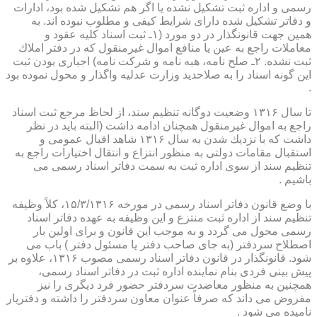
رسمی و اداره ثبت تشكیل نشده یا اگر هم تشكیل شده بود، ادارات
و دفاتر تشكیل شده دارای شرایط كیفی و مطلوب نبوده اند. به
همین جهت قانونگذار در دو مورد (۱ـ ثبت اسناد كلیه عقود و
معاملات راجع به عین یا منافع اموال غیرمنقول كه در دفتر املاك
ثبت نشده. ۲ـ صلح نامه، هبه نامه و شركت نامه) اجباری بودن ثبت
این گونه اسناد را به صلاحدید وزارت عدلیه واگذار و محول نموده بود
.
تا سال ۱۳۱۶ وضعیت دوگانه تنظیم سند، از لحاظ مرجع ثبت اسناد
راجع به اموال غیرمنقول همچنان ادامه داشت (البته باید در نظر
داشت كه با نزدیك شدن به سال ۱۳۱۶ شاهد اقبال عمومی و
استقبال مقامات دولتی به منظور انتزاع و انتقال اختیارات راجع به
تنظیم سند از سوی اداره ثبت به سمت دفاتر اسناد رسمی می
باشیم .
با وضع قانون دفاتر اسناد رسمی در مورخه ۱۵/۳/۱۳۱۶، كلاً وظیفه
تنظیم سند از اداره ثبت منتزع و این وظیفه به عهده دفاتر اسناد
رسمی محول می گردد و به موجب این قانون و برای اولین بار
اصطلاح سردفتر (به جای صاحب دفتر یا مسئول دفتر ) باب می
شود. قانونگذار در قانون دفاتر اسناد رسمی مصوب ۱۳۱۶، علاوه بر
پیش بینی فردی بنام نماینده اداره ثبت در دفاتر اسناد رسمی،
همچنین به منظور معاضدت سردفتر حضور فرد دیگری را نیز
مفروض می داند كه صرفاً عنوان معاون سردفتر را داشته و دفتریار
نامیده می شود .