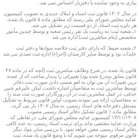
نیازی به وجود نماینده یا دفتریار احساس نمی شد .
در سال ۱۳۰۲ قانون ثبت اسناد و املاك جدیدی به تصویب كمیسیون
عدلیه مجلس شورای ملی رسید كه مطابق ماده ۵ قانون یاد شده،
هر دایره ثبت اسناد، از دو قسمت زیر تشكیل می شد.
۱ـ شعبه ثبت: به ریاست یك نفر رئیس شعبه و توسط چندین مأمور
متخصص (بنام مباشرین ثبت) اداره می شد
۲ـ شعبه ضبط: كه دارای دفتر ثبت خلاصه سوادها و دفتر ثبت
عایدات بود و توسط سایر كارمندان (اجزاء) اداره ثبت تصدی می شد
.
قانون یاد شده، در شرح وظائف مباشرین ثبت (آنچه كه در ماده ۴۷
قانون سابق مندرج شده بود) تغییراتی را پدیدار ساخت كه از عمده
ترین تغییرات آن می توان به لغو ضمنی دادن صورت ثبت دفاتر
توسط مباشرین ثبت به متقاضیان اشاره داشت. لیكن علیرغم چنین
حذفی، در عمل مباشرین ثبت در آن روزگاران صورت ثبت سند را
به متقاضیان، ارائه می نمودند.تصویب اولین قانون مربوط به تشكیل
مستقل دفترخانه های اسناد رسمی، به سال ۱۳۰۷ باز می گردد.
مطابق ماده ۱ قانون تشكیل دفاتر اسناد رسمی مصوب
۱۳/۱۱/۱۳۰۷ كمیسیون عدلیه مجلس شورای ملی، در نقاطی كه
وزارت عدلیه مقتضی بداند برای ترتیب اسناد رسمی، به عده كافی
دفاتر اسناد رسمی معین خواهد نمود. با بررسی سایر مواد دیگر
قانون مرقوم، متوجه می شویم كه با وضع قانون یاد شده، ثبت