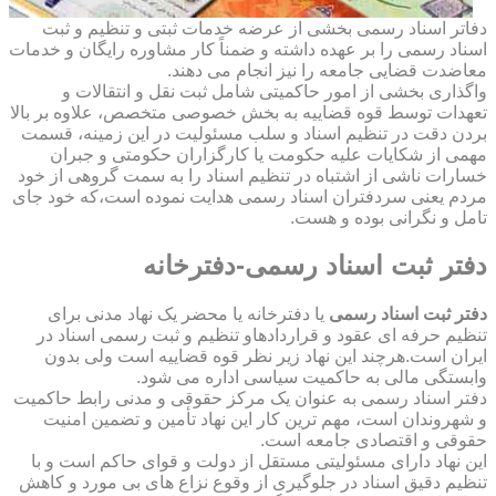
دفاتر اسناد رسمی بخشی از عرضه خدمات ثبتی و تنظیم و ثبت
اسناد رسمی را بر عهده داشته و ضمناً کار مشاوره رایگان و خدمات
معاضدت قضایی جامعه را نیز انجام می دهند.
واگذاری بخشی از امور حاکمیتی شامل ثبت نقل و انتقالات و
تعهدات توسط قوه قضاییه به بخش خصوصی متخصص، علاوه بر بالا
بردن دقت در تنظیم اسناد و سلب مسئولیت در این زمینه، قسمت
مهمی از شکایات علیه حکومت یا کارگزاران حکومتی و جبران
خسارات ناشی از اشتباه در تنظیم اسناد را به سمت گروهی از خود
مردم یعنی سردفتران اسناد رسمی هدایت نموده است،که خود جای
تامل و نگرانی بوده و هست.
دفتر ثبت اسناد رسمی-دفترخانه
دفتر ثبت اسناد رسمی
یا دفترخانه یا محضر یک نهاد مدنی برای
تنظیم حرفه ای عقود و قراردادهاو تنظیم و ثبت رسمی اسناد در
ایران است.هرچند این نهاد زیر نظر قوه قضاییه است ولی بدون
وابستگی مالی به حاکمیت سیاسی اداره می شود.
دفتر اسناد رسمی به عنوان یک مرکز حقوقی و مدنی رابط حاکمیت
و شهروندان است، مهم ترین کار این نهاد تأمین و تضمین امنیت
حقوقی و اقتصادی جامعه است.
این نهاد دارای مسئولیتی مستقل از دولت و قوای حاکم است و با
تنظیم دقیق اسناد در جلوگیری از وقوع نزاع های بی مورد و کاهش