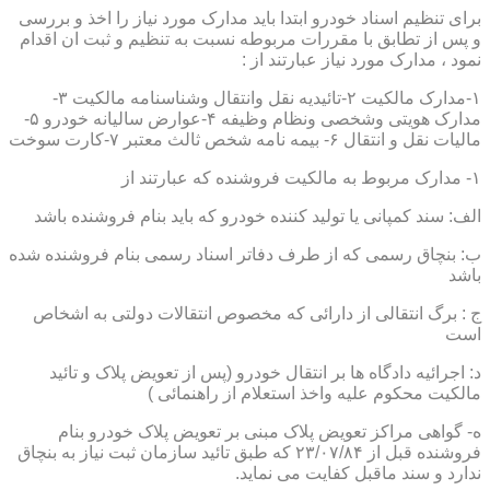
برای تنظیم اسناد خودرو ابتدا باید مدارک مورد نیاز را اخذ و بررسی
و پس از تطابق با مقررات مربوطه نسبت به تنظیم و ثبت ان اقدام
نمود ، مدارک مورد نیاز عبارتند از :
۱-مدارک مالکیت ۲-تائیدیه نقل وانتقال وشناسنامه مالکیت ۳-
مدارک هویتی وشخصی ونظام وظیفه ۴-عوارض سالیانه خودرو ۵-
مالیات نقل و انتقال ۶- بیمه نامه شخص ثالث معتبر ۷-کارت سوخت
۱- مدارک مربوط به مالکیت فروشنده که عبارتند از
الف: سند کمپانی یا تولید کننده خودرو که باید بنام فروشنده باشد
ب: بنچاق رسمی که از طرف دفاتر اسناد رسمی بنام فروشنده شده
باشد
ج : برگ انتقالی از دارائی که مخصوص انتقالات دولتی به اشخاص
است
د: اجرائیه دادگاه ها بر انتقال خودرو (پس از تعویض پلاک و تائید
مالکیت محکوم علیه واخذ استعلام از راهنمائی )
ه- گواهی مراکز تعویض پلاک مبنی بر تعویض پلاک خودرو بنام
فروشنده قبل از ۲۳/۰۷/۸۴ که طبق تائید سازمان ثبت نیاز به بنچاق
ندارد و سند ماقبل کفایت می نماید.