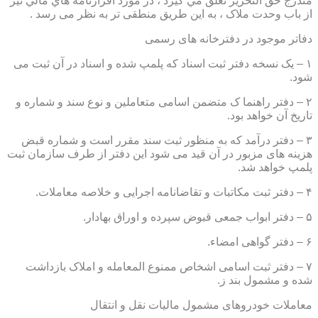
مندرج حق التحرير تعلق مي گيرد ، در مورد اقرارنامه هاي مالي نيز
از باب وحدت ملاک ، به این طریق منطقی تر به نظر می رسد .
دفاتر موجود در دفترخانه های رسمی
۱ – یک نسخه دفتر ثبت اسناد که پلمپ شده و اسناد در آن ثبت می
شود.
۲ – دفتر راهنما ک متضمن اسامی متعاملین و نوع سند و شماره و
تاریخ آن خواهد بود.
۳ – دفتر درآمد که به منظور ثبت سند مقرر است و شماره قبض
هزینه های مزبور در آن قید می شود این دفتر از طرف سازمان ثبت
پلمپ خواهد شد.
۴ – دفتر ثبت مکاتبات و تقاضانامه اجرایی و خلاصه معاملات.
۵ – دفتر ابواب جمعی قبوض سپرده و اوراق بهادار.
۶ – دفتر گواهی امضاء.
۷ – دفتر ثبت اسامی اشخاص ممنوع المعامله و املاک بازداشت
شده و مشمول بند ز.
معاملات خودروهای مشمول مالیات نقل و انتقال