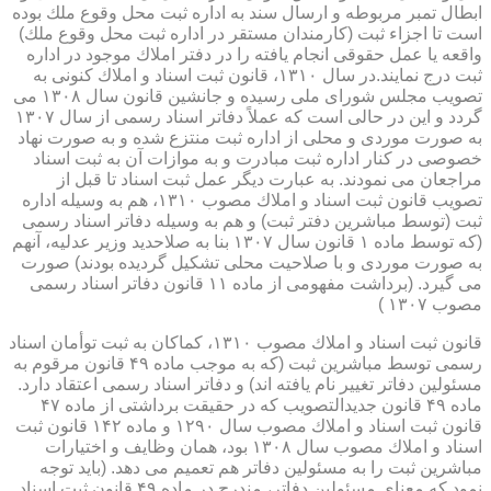
ابطال تمبر مربوطه و ارسال سند به اداره ثبت محل وقوع ملك بوده
است تا اجزاء ثبت (كارمندان مستقر در اداره ثبت محل وقوع ملك)
واقعه یا عمل حقوقی انجام یافته را در دفتر املاك موجود در اداره
ثبت درج نمایند.در سال ۱۳۱۰، قانون ثبت اسناد و املاك كنونی به
تصویب مجلس شورای ملی رسیده و جانشین قانون سال ۱۳۰۸ می
گردد و این در حالی است كه عملاً دفاتر اسناد رسمی از سال ۱۳۰۷
به صورت موردی و محلی از اداره ثبت منتزع شده و به صورت نهاد
خصوصی در كنار اداره ثبت مبادرت و به موازات آن به ثبت اسناد
مراجعان می نمودند. به عبارت دیگر عمل ثبت اسناد تا قبل از
تصویب قانون ثبت اسناد و املاك مصوب ۱۳۱۰، هم به وسیله اداره
ثبت (توسط مباشرین دفتر ثبت) و هم به وسیله دفاتر اسناد رسمی
(كه توسط ماده ۱ قانون سال ۱۳۰۷ بنا به صلاحدید وزیر عدلیه، آنهم
به صورت موردی و با صلاحیت محلی تشكیل گردیده بودند) صورت
می گیرد. (برداشت مفهومی از ماده ۱۱ قانون دفاتر اسناد رسمی
مصوب ۱۳۰۷ )
قانون ثبت اسناد و املاك مصوب ۱۳۱۰، كماكان به ثبت توأمان اسناد
رسمی توسط مباشرین ثبت (كه به موجب ماده ۴۹ قانون مرقوم به
مسئولین دفاتر تغییر نام یافته اند) و دفاتر اسناد رسمی اعتقاد دارد.
ماده ۴۹ قانون جدیدالتصویب كه در حقیقت برداشتی از ماده ۴۷
قانون ثبت اسناد و املاك مصوب سال ۱۲۹۰ و ماده ۱۴۲ قانون ثبت
اسناد و املاك مصوب سال ۱۳۰۸ بود، همان وظایف و اختیارات
مباشرین ثبت را به مسئولین دفاتر هم تعمیم می دهد. (باید توجه
نمود كه معنای مسئولین دفاتر، مندرج در ماده ۴۹ قانون ثبت اسناد