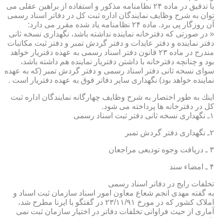
با تدقیق در ماده ۲۴ نظامنامه مذكور و استفاده از براهین عقلی می
توان به شرح وظایف نمایندگان اداره ثبت كل در دفاتر اسناد رسمی
آن روزگار پی برد. ماده ۲۴ نظامنامه یاد شده مقرر می دارد:
« در صورتی كه دفترخانه نماینده نداشته باشد، نگهداری نسخه ثانی
دفتر نماینده و دفتر عایدات و دفتر گردش تمبر و دفتر ثبت مكاتبات
مندرج در ماده ۲۳ قانون دفتر اسناد رسمی به عهده دفتریار خواهد
بود و چنانچه دفترخانه با داشتن دفتریار نماینده هم داشته باشد،
سوای نسخه ثانی دفتر اسناد رسمی و دفتر گردش تمبر (كه به عهده
نماینده خواهد بود) نگهداری سایر دفاتر فوق به عهده دفتریار است .
اینك به طور اختصار به شرح وظایف چهارگانه نمایندگان اداره ثبت
كل در دفترخانه ها پرداخته می شود.
۱ـ نگهداری نسخه ثانی دفتر ثبت اسناد رسمی
۲ـ نگهداری دفتر گردش تمبر
۳ ـ دریافت وجوه تودیعی مراجعان
۴ ـ امضاء سند
تخلفات رایج در دفاتر اسناد رسمی
به گفته مهدی انجم شعاع معاون امور اسناد سازمان ثبت اسناد و
املاک کشور که در مورخ ۲۳/۱۱/۹۱ در گفتگو با ایرنا مطرح شد،
آماری از حیث فراوانی تخلفات دفاتر در اختیار سازمان ثبت نمی