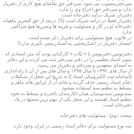
سردفترمنصوب می شود. سردفتر حق تقاضای هیچ کاری از دفتریار
ندارد و سردفتر حق اخراج وی را ندارد.
دفتریار، شریک درآمد دفترخانه است.
دفتریار فقط در درآمد شریک است (15 درصد از حق التحریر ماهیانه
دفترخانه )و در کار و مسئولیت و هزینه ها وضررها هیچ شراکتی
ندارد.
در قانون، هیچ مسئولیتی برای دفتریار ذکر نشده است.
امضای دفتریار در اعتباربخشی به اسنادرسمی تأثیری ندارد!!
دفترنویس:دفترنویس یا « ثبّات » کارکنانی بودند که متن اسنادی که
متون اسناد تنظیمی را در دفتر سردفتر ثبت می کردند و این دفاتر
به امضای متعهدین و سردفتر و دفتریار می رسید.
از سال های ۱۳۹۲ تا سال ۱۳۹۵ و سال های پس از آن با راه اندازی
((سامانه ثبت الکترونیکی اسناد )) به تدریج این شغل از تشکیلات
دفاتر اسناد رسمی حذف گردید و بجای آن از اپراتور های ماهر و
مسلط به تنظیم سند استفاده میشود.
سندنویس:سندنویسان همان (کارمندان باتجربه و مسلط به نحوه
تنظیم اسناد )هستند و این شغل یکی از مهم ترین سمتها در یک
دفترخانه است.
مبحث دوم) : مسئولیت های دفترخانه
سه نوع مسئولیت برای دفاتر اسناد رسمی در ایران وجود دارد: