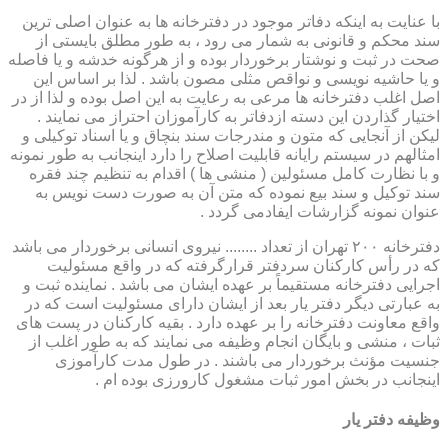
با عنایت به اینکه دفاتر موجود در دفترخانه ها به عنوان اصلی ترین
سند محکم و قانونی به شمار می رود ، به طور مطلق بایستی از
صحت در ثبت و نوشتار برخوردار بوده و از هرگونه خدشه و یا فاصله
و یا حاشیه نویسی و نواقص مثلی مصون باشد . لذا بر اساس این
اصل اغلب دفترخانه ها مرعی به رعایت به این اصل بوده و لذا از در
اختیار گذاردن این دسته ازدفاتر به کارآموزان احتراز می نمایند .
لیکن از آنجایی که متون و مندرجات سند بنچاق و یا اسناد توکیلی و
امثالهم در سیستم رایانه قابلیت اصلاح را دارد اینجانب به طور نمونه
و با نظارت کامل مسئولین ( منشی ها ) اقدام به تنظیم چند فقره
سند توکیل و سند بیع نموده که متن آن به صورت دست نویس به
عنوان نمونه گزارشات ایفادمی گردد .
دفترخانه ۲۰۰ تهران از تعداد ........ نیروی انسانی برخوردار می باشد
که در رأس کارکنان سردفتر قرارگرفته که در واقع مسئولیت
اجرایی دفترخانه مستقیماً بر عهده ایشان می باشد . نماینده ثبت و
به عبارتی دیگر دفتر یار بعد از ایشان دارای مسئولیت است که در
واقع معاونت دفترخانه را بر عهده دارد . بقیه کارکنان در پست های
ثبات ، منشی و بایگان انجام وظیفه می نمایند که به طور اغلب از
جنسیت مؤنث برخوردار می باشند . در طول مدت کارآموزی
اینجانب در بخش امور ثبات مشغول کارورزی بوده ام .
وظیفه دفتر یار