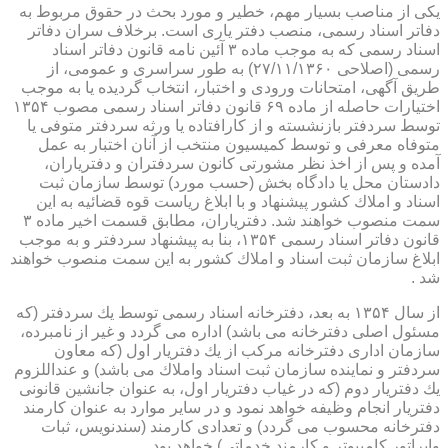
یكی از مناصب بسیار مهم، خطیر و مورد بحث در حقوق مربوط به
دفاتر اسناد رسمی، منصب دفتر یاری است. برخلاف سران دفاتر
اسناد رسمی كه به موجب ماده ۳ آئین نامه قانون دفاتر اسناد
رسمی (اصلاحی ۲۷/۱۱/۱۳۶۰) به طور سراسری و عمومی، از
طریق آگهی، امتحانات ورودی و اختبار، انتخاب گردیده یا به موجب
اختیارات حاصله از ماده ۶۹ قانون دفاتر اسناد رسمی مصوب ۱۳۵۴
توسط سردفتر بازنشسته و از كارافتاده یا ورثه سردفتر متوفی یا
متوفاه معرفی و توسط كمیسیون منتخب از آنان اختبار به عمل
آمده و پس از اخذ نظر مشورتی كانون سردفتران و دفتریاران،
دادستان محل یا دادگاه بخش (حسب مورد) توسط سازمان ثبت
اسناد و املاك كشور پیشنهاد و با ابلاغ ریاست قوه قضائیه به این
سمت منصوب خواهند شد. دفتریاران، مطابق قسمت اخیر ماده ۳
قانون دفاتر اسناد رسمی ۱۳۵۴، بنا به پیشنهاد سردفتر و به موجب
ابلاغ سازمان ثبت اسناد و املاك كشور به این سمت منصوب خواهند
شد .
از سال ۱۳۵۴ به بعد، دفترخانه اسناد رسمی توسط یك سردفتر (كه
مسئول اصلی دفترخانه می باشد) اداره می گردد و غیر از نامبرده،
سازمان اداری دفترخانه مركب از یك دفتریار اول (كه معاون
سردفتر و نماینده سازمان ثبت اسناد واملاك می باشد) و عنداللزوم
یك دفتریار دوم (كه در غیاب دفتریار اول، به عنوان جانشین قانونی
دفتریار انجام وظیفه خواهد نمود و در سایر موارد به عنوان كارمند
دفترخانه محسوب می گردد) و تعدادی كارمند (سندنویس، ثبات
واپراتور كامپیوتر و كارمند خدماتی) خواهد بود .