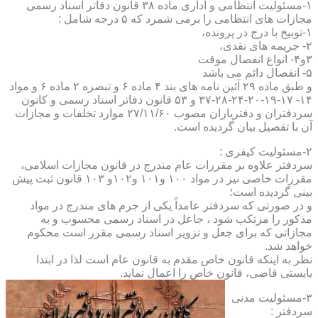
۱-مسئولیت انتظامی و اداری ماده ۳۸ قانون دفاتر اسناد رسمی
مجازات های انتظامی را برمی شمرد که ۵ درجه شامل :
۱-توبیخ با درج در پرونده،
۲- جریمه های نقدی،
۳و۴- انواع انفصال موقت
۵- انفصال دائم می باشد
و طبق ماده ۲۹ آئین نامه های بند ۴ ماده ۶ و تبصره ۲ ماده ۶ و مواد
۱۴- ۱۷-۱۹-۲۰-۲۴-۲۸-۳۷ و ۵۳ قانون دفاتر اسناد رسمی و کانون
سردفتران و دفتریاران مصوب ۲۷/۱۱/۶۰ موارد تخلفات و مجازات
آن با تفصیل بیان گردیده است.
۲-مسئولیت کیفری :
سردفتر علاوه بر مقررات عام مندرج در قانون مجازات اسلامی،
مقررات خاصی نیز در مواد ۱۰۰ و۱۰۱ و۱۰۲و ۱۰۳ قانون ثبت پیش
بینی گردیده است؛
و در صورتی که سردفتر عامداً یکی از جرم های مندرج در مواد
مذکور را مرتکب شود ، جاعل در اسناد رسمی محسوب و به
مجازاتی که برای جعل و تزویر اسناد رسمی مقرر است محکوم
خواهد شد.
نظر به اینکه قانون خاص مقدم به قانون عام است لذا در ابتدا
بایستی قاضی، قانون خاص را اعمال نماید.
۳-مسئولیت مدنی
سردفتر :