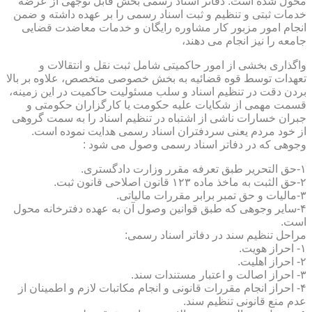
محول شده است. دفاتر اسناد رسمی بخش قابل توجهی از عرضه
خدمات ثبتی و تنظیم و ثبت اسناد رسمی را بر عهده داشته و ضمن
انجام امور مزبور کار مشاوره رایگان و خدمات معاضدت قضایی
جامعه را نیز انجام می دهند،
واگذاری بخشی از امور حاکمیتی شامل ثبت نقل و انتقالات و
تعهدات توسط قوه قضائیه به بخش خصوصی متخصص، علاوه بر بالا
بردن دقت در تنظیم اسناد و سلب مسئولیت حاکمیت در این زمینه،
قسمت مهمی از شکایات علیه حکومت یا کارگزاران حکومتی و
جبران خسارات ناشی از اشتباه در تنظیم اسناد را به سمت گروهی
از خود مردم یعنی سردفتران اسناد رسمی هدایت نموده است.
وجوهی که در دفاتر اسناد رسمی وصول می شود :
۱-حق التحریر طبق تعرفه مقرر وزارت دادگستری.
۲-حق الثبت به ماخذ ماده ۱۲۳ قانون اصلاحی قانون ثبت.
۳-مالیات و حق تمبر برابر مقررات مالیاتی.
۴-سایر وجوهی که طبق قوانین وصول آن به عهده دفترخانه محول
است.
مراحل تنظیم سند در دفاتر اسناد رسمی:
۱- احراز هویت.
۲- احراز اهلیت.
۳- احراز اصالت و اعتبار مستندات سند.
۴- احراز انجام مقررات قانونی و انجام مکاتبات لازم و اطمینان از
عدم منع قانونی تنظیم سند.