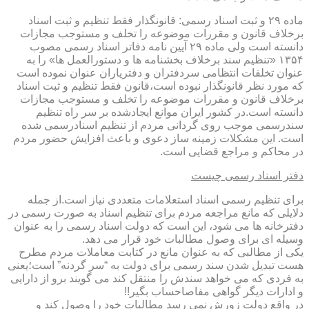
ماده ۲۹ و ثبت اسناد رسمی: قانونگذار فقط تنظیم و ثبت اسناد
برخلاف قانون و مقررات موضوعه را تخلف و مستوجب مجازات
دانسته است ولی ماده ۲۹ آیین نامه دفاتر اسناد رسمی مصوب
۱۳۵۴ «تنظیم سند برخلاف بخشنامه ها و دستورالعمل ها» را به
عنوان تخلفات انتظامی سردفتران و دفتریاران عنوان نموده است
که مورد نظر قانونگذار نبوده است،قانون فقط تنظیم و ثبت اسناد
برخلاف قانون و مقررات موضوعه را تخلف و مستوجب مجازات
دانسته است.در کشور ایران موانع ایجادشده بر سر راه تنظیم
سندرسمی موجب روی گردانی مردم از تنظیم اسنادرسمی شده
است. این مشکلات زمینه ساز دعوی و باعث افزایش حضور مردم
در محاکم و مراجع قضایی است.
دفتر اسناد رسمی چیست
برای تنظیم رسمی اسناد استعلامات متعددی نیاز است.از جمله
دلایلی که مانع مراجعه مردم برای تنظیم اسناد به صورت رسمی در
دفترخانه ها می شود، این است که دولت اسناد رسمی را به عنوان
وسیله ای برای وصول مطالبات خود قرار می دهد.
یکی از مطالبی که به عنوان مانع در کتابت معاملات مردم مطرح
هست تبدیل شدن سند رسمی برای دولت به “سر گردنه” است؛یعنی
به فردی که می خواهد سندش را منتقل کند می گویند برو از دارایی
و ادارات دیگر گواهی مفاصاحساب بگیر!!
در واقع دولت زورش نمی رسد مطالبات خود را وصول کند و