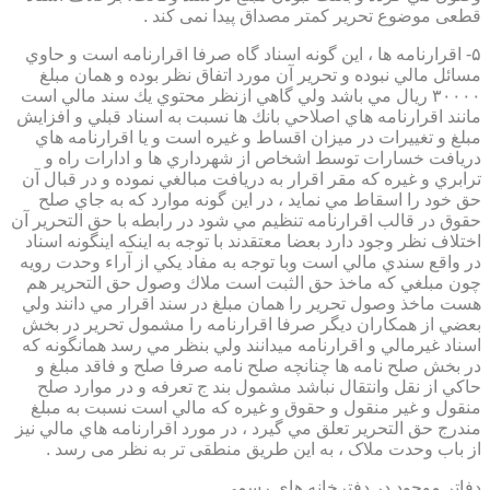
قطعی موضوع تحریر کمتر مصداق پیدا نمی کند .
۵- اقرارنامه ها ، اين گونه اسناد گاه صرفا اقرارنامه است و حاوي
مسائل مالي نبوده و تحرير آن مورد اتفاق نظر بوده و همان مبلغ
۳۰۰۰۰ ريال مي باشد ولي گاهي ازنظر محتوي يك سند مالي است
مانند اقرارنامه هاي اصلاحي بانك ها نسبت به اسناد قبلي و افزايش
مبلغ و تغييرات در ميزان اقساط و غيره است و يا اقرارنامه هاي
دريافت خسارات توسط اشخاص از شهرداري ها و ادارات راه و
ترابري و غيره كه مقر اقرار به دريافت مبالغي نموده و در قبال آن
حق خود را اسقاط مي نمايد ، در اين گونه موارد كه به جاي صلح
حقوق در قالب اقرارنامه تنظيم مي شود در رابطه با حق التحرير آن
اختلاف نظر وجود دارد بعضا معتقدند با توجه به اينكه اينگونه اسناد
در واقع سندي مالي است وبا توجه به مفاد يكي از آراء وحدت رويه
چون مبلغي كه ماخذ حق الثبت است ملاك وصول حق التحرير هم
هست ماخذ وصول تحرير را همان مبلغ در سند اقرار مي دانند ولي
بعضي از همكاران ديگر صرفا اقرارنامه را مشمول تحرير در بخش
اسناد غيرمالي و اقرارنامه ميدانند ولي بنظر مي رسد همانگونه كه
در بخش صلح نامه ها چنانچه صلح نامه صرفا صلح و فاقد مبلغ و
حاكي از نقل وانتقال نباشد مشمول بند ج تعرفه و در موارد صلح
منقول و غير منقول و حقوق و غيره كه مالي است نسبت به مبلغ
مندرج حق التحرير تعلق مي گيرد ، در مورد اقرارنامه هاي مالي نيز
از باب وحدت ملاک ، به این طریق منطقی تر به نظر می رسد .
دفاتر موجود در دفترخانه های رسمی