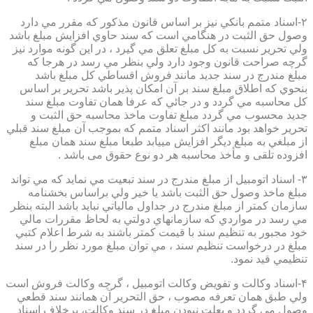
۲-اسناد متمم بانكي نيز بر اساس قانون مذكور كه مقرر مي دارد
وصول حق الثبت در هنگامي است كه سند حاوي افزايش مبلغ باشد
ولي تحرير نسبت به كل مبلغ تعلق مي گيرد ، در اين گونه موارد نيز
گرچه صراحت قانون وجود دارد ولي بنظر مي رسد در هرجا كه
مبلغ مندرج در سند جديد مانند فروش اقساطي كل مبلغ باشد
بنحوي كه اطلاق مبلغ سند بر آن امكان پذير باشد تحرير بر اساس
كل محاسبه مي گردد و در جائي كه عرفا همان تفاوت مبلغ سند
جديد محسوب مي گردد مبلغ تفاوت ماخذ محاسبه حق الثبت و
تحرير خواهد بود مانند اكثر اسناد متمم كه بموجب آن مبلغ سند قبلي
از مبلغي به مبلغ ديگر افزايش مييابد طبعا مبلغ سند همان مبلغ
افزوده تلقی و مأخذ محاسبه هر دو نوع حقوق می باشد .
۳- اسناد اتومبيل از مبلغ مندرج در سند تبعيت مي نمايد كه مي تواند
مبلغ ماخذ وصول حق الثبت باشد يا خير ولي براساس بخشنامه
سازمان كمتر از مبلغ مندرج در جداول مالياتي نبايد باشد البته بنظر
مي رسد در مواردي كه سازمانهاي دولتي به لحاظ مقررات مالي
خود مجبور به تنظيم سند با قيمت كمتر باشند به شرط اعلام كتبي
مبلغ در درخواست تنظيم سند ، مي توان مبلغ مورد نظر را در سند
تنظيمي قيد نمود.
۴-اسناد وكالت و تفويض وكالت اتومبيل ، گرچه وكالت فروش است
ولي طبق همان تعرفه مصوب ، حق التحرير آن همانند سند قطعي
وصول مي گردد و بعلت نبودن مبلغ در سند وكالت، برخلاف اسناد