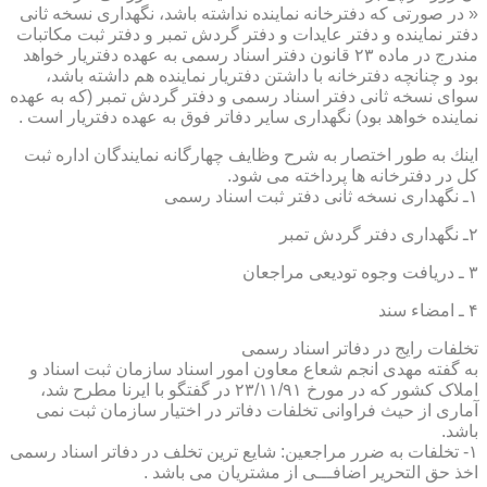
« در صورتی كه دفترخانه نماینده نداشته باشد، نگهداری نسخه ثانی
دفتر نماینده و دفتر عایدات و دفتر گردش تمبر و دفتر ثبت مكاتبات
مندرج در ماده ۲۳ قانون دفتر اسناد رسمی به عهده دفتریار خواهد
بود و چنانچه دفترخانه با داشتن دفتریار نماینده هم داشته باشد،
سوای نسخه ثانی دفتر اسناد رسمی و دفتر گردش تمبر (كه به عهده
نماینده خواهد بود) نگهداری سایر دفاتر فوق به عهده دفتریار است .
اینك به طور اختصار به شرح وظایف چهارگانه نمایندگان اداره ثبت
كل در دفترخانه ها پرداخته می شود.
۱ـ نگهداری نسخه ثانی دفتر ثبت اسناد رسمی
۲ـ نگهداری دفتر گردش تمبر
۳ ـ دریافت وجوه تودیعی مراجعان
۴ ـ امضاء سند
تخلفات رایج در دفاتر اسناد رسمی
به گفته مهدی انجم شعاع معاون امور اسناد سازمان ثبت اسناد و
املاک کشور که در مورخ ۲۳/۱۱/۹۱ در گفتگو با ایرنا مطرح شد،
آماری از حیث فراوانی تخلفات دفاتر در اختیار سازمان ثبت نمی
باشد.
۱- تخلفات به ضرر مراجعین: شایع ترین تخلف در دفاتر اسناد رسمی
اخذ حق التحریر اضافـــی از مشتریان می باشد .