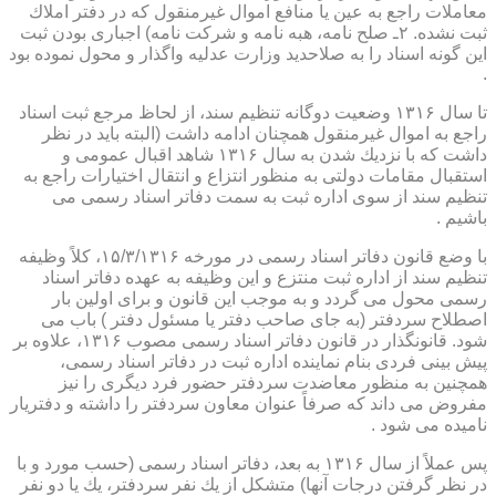
معاملات راجع به عین یا منافع اموال غیرمنقول كه در دفتر املاك
ثبت نشده. ۲ـ صلح نامه، هبه نامه و شركت نامه) اجباری بودن ثبت
این گونه اسناد را به صلاحدید وزارت عدلیه واگذار و محول نموده بود
.
تا سال ۱۳۱۶ وضعیت دوگانه تنظیم سند، از لحاظ مرجع ثبت اسناد
راجع به اموال غیرمنقول همچنان ادامه داشت (البته باید در نظر
داشت كه با نزدیك شدن به سال ۱۳۱۶ شاهد اقبال عمومی و
استقبال مقامات دولتی به منظور انتزاع و انتقال اختیارات راجع به
تنظیم سند از سوی اداره ثبت به سمت دفاتر اسناد رسمی می
باشیم .
با وضع قانون دفاتر اسناد رسمی در مورخه ۱۵/۳/۱۳۱۶، كلاً وظیفه
تنظیم سند از اداره ثبت منتزع و این وظیفه به عهده دفاتر اسناد
رسمی محول می گردد و به موجب این قانون و برای اولین بار
اصطلاح سردفتر (به جای صاحب دفتر یا مسئول دفتر ) باب می
شود. قانونگذار در قانون دفاتر اسناد رسمی مصوب ۱۳۱۶، علاوه بر
پیش بینی فردی بنام نماینده اداره ثبت در دفاتر اسناد رسمی،
همچنین به منظور معاضدت سردفتر حضور فرد دیگری را نیز
مفروض می داند كه صرفاً عنوان معاون سردفتر را داشته و دفتریار
نامیده می شود .
پس عملاً از سال ۱۳۱۶ به بعد، دفاتر اسناد رسمی (حسب مورد و با
در نظر گرفتن درجات آنها) متشكل از یك نفر سردفتر، یك یا دو نفر