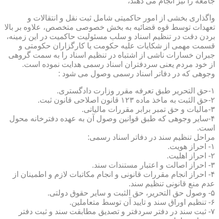
جامعه را نیز انجام می دهند،
واگذاری بخشی از امور حاکمیتی شامل ثبت نقل و انتقالات و
تعهدات توسط قوه قضائیه به بخش خصوصی متخصص، علاوه بر بالا
بردن دقت در تنظیم اسناد و سلب مسئولیت حاکمیت در این زمینه،
قسمت مهمی از شکایات علیه حکومت یا کارگزاران حکومتی و
جبران خسارات ناشی از اشتباه در تنظیم اسناد را به سمت گروهی
از خود مردم یعنی سردفتران اسناد رسمی هدایت نموده است.
وجوهی که در دفاتر اسناد رسمی وصول می شود :
۱-حق التحریر طبق تعرفه مقرر وزارت دادگستری.
۲-حق الثبت به ماخذ ماده ۱۲۳ قانون اصلاحی قانون ثبت.
۳-مالیات و حق تمبر برابر مقررات مالیاتی.
۴-سایر وجوهی که طبق قوانین وصول آن به عهده دفترخانه محول
است.
مراحل تنظیم سند در دفاتر اسناد رسمی:
۱- احراز هویت.
۲- احراز اهلیت.
۳- احراز اصالت و اعتبار مستندات سند.
۴- احراز انجام مقررات قانونی و انجام مکاتبات لازم و اطمینان از
عدم منع قانونی تنظیم سند.
۵- وصول حق التحریر، حق الثبت و سایر حقوق دولتی.
۶- تنظیم اوراق سند و تایید آن توسط متعاملین.
۷- ثبت سند در دفتر سردفتر و تصدیق مطابقت سند و ثبت دفتر