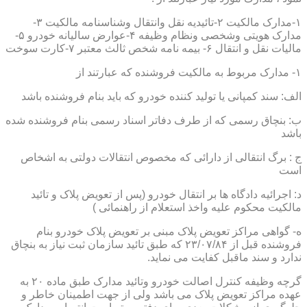
۱-مدارک مالکیت ۲-تائیدیه نقل وانتقال وشناسنامه مالکیت ۳-
مدارک هویتی وشخصی ونظام وظیفه ۴-عوارض سالیانه خودرو ۵-
مالیات نقل و انتقال ۶- بیمه نامه شخص ثالث معتبر ۷-کارت سوخت
۱- مدارک مربوط به مالکیت فروشنده که عبارتند از
الف: سند کمپانی یا تولید کننده خودرو که باید بنام فروشنده باشد
ب: بنچاق رسمی که از طرف دفاتر اسناد رسمی بنام فروشنده شده
باشد
ج : برگ انتقالی از دارائی که مخصوص انتقالات دولتی به اشخاص
است
د: اجرائیه دادگاه ها بر انتقال خودرو (پس از تعویض پلاک و تائید
مالکیت محکوم علیه واخذ استعلام از راهنمائی )
ه- گواهی مراکز تعویض پلاک مبنی بر تعویض پلاک خودرو بنام
فروشنده قبل از ۲۳/۰۷/۸۴ که طبق تائید سازمان ثبت نیاز به بنچاق
ندارد و سند ماقبل کفایت می نماید.
گرچه وظیفه کنترل اصالت خودرو وتائید مدارک طبق ماده ۲۰ به
عهده مراکز تعویض پلاک می باشد ولی از جهت اطمینان خاطر و