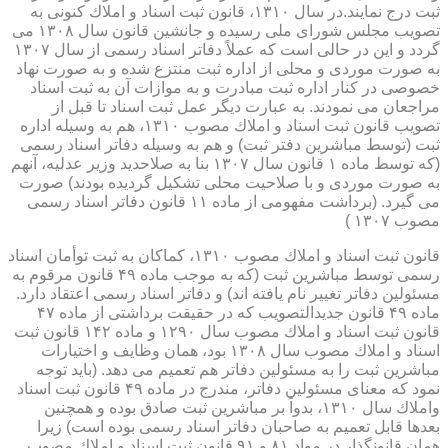
ثبت درج نمایند.در سال ۱۳۱۰، قانون ثبت اسناد و املاك كنونی به
تصویب مجلس شورای ملی رسیده و جانشین قانون سال ۱۳۰۸ می
گردد و این در حالی است كه عملاً دفاتر اسناد رسمی از سال ۱۳۰۷
به صورت موردی و محلی از اداره ثبت منتزع شده و به صورت نهاد
خصوصی در كنار اداره ثبت مبادرت و به موازات آن به ثبت اسناد
مراجعان می نمودند. به عبارت دیگر عمل ثبت اسناد تا قبل از
تصویب قانون ثبت اسناد و املاك مصوب ۱۳۱۰، هم به وسیله اداره
ثبت (توسط مباشرین دفتر ثبت) و هم به وسیله دفاتر اسناد رسمی
(كه توسط ماده ۱ قانون سال ۱۳۰۷ بنا به صلاحدید وزیر عدلیه، آنهم
به صورت موردی و با صلاحیت محلی تشكیل گردیده بودند) صورت
می گیرد. (برداشت مفهومی از ماده ۱۱ قانون دفاتر اسناد رسمی
مصوب ۱۳۰۷ )
قانون ثبت اسناد و املاك مصوب ۱۳۱۰، كماكان به ثبت توأمان اسناد
رسمی توسط مباشرین ثبت (كه به موجب ماده ۴۹ قانون مرقوم به
مسئولین دفاتر تغییر نام یافته اند) و دفاتر اسناد رسمی اعتقاد دارد.
ماده ۴۹ قانون جدیدالتصویب كه در حقیقت برداشتی از ماده ۴۷
قانون ثبت اسناد و املاك مصوب سال ۱۲۹۰ و ماده ۱۴۲ قانون ثبت
اسناد و املاك مصوب سال ۱۳۰۸ بود، همان وظایف و اختیارات
مباشرین ثبت را به مسئولین دفاتر هم تعمیم می دهد. (باید توجه
نمود كه معنای مسئولین دفاتر، مندرج در ماده ۴۹ قانون ثبت اسناد
واملاك سال ۱۳۱۰، بدواً بر مباشرین ثبت صادق بوده و همچنین
بعدها قابل تعمیم به صاحبان دفاتر اسناد رسمی بوده است) زیرا
همان قانونگذار در مواد ۸۱ و ۹۱ قانون ثبت اسناد و املاك مصوب