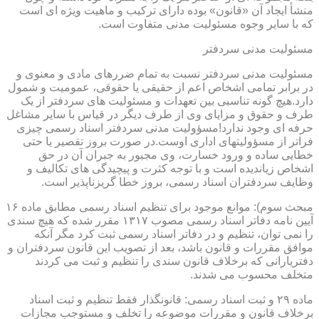
منشأ ایجاد آن «قانون» بوده دارای ترکیب و ماهیت ویژه ای است
که با سایر وجوه مسئولیت مدنی متفاوت است.
مسئولیت مدنی سردفتر
مسئولیت مدنی سردفتر نسبت به تمام ضررهای مادی و معنوی و
در برابر تمامی اشخاص اعم از حقیقی یا حقوقی، عمومیت و شمول
دارد.هیچ گونه تناسبی بین تعهدات و مسئولیت های سردفتر از یک
طرف و حقوق و مزایای وی از طرف دیگر در قیاس با سایر مشاغل
حرفه ای وجود ندارد!مسؤولیت مدنی سردفتر اسناد رسمی چیزی
فراتر از مسؤولیتهای اداری اوست.در صورت بروز تقصیر یا حتی
خطایی ساده و ورود خسارت، وی مجبور به جبران آن در حق
اشخاص زیاندیده است و با توجه کثرت و پیچیدگی های تکالیف و
وظایف سردفتران اسناد رسمی، بروز خطا گریزناپذیر است.
مبحث سوم): موانع موجود برای تنظیم اسناد رسمی مطابق ماده ۱۶
آیین نامه دفاتر اسناد رسمی مصوب ۱۳۱۷ مقرر شده که هیچ سندی
را نمی توان، تنظیم و در دفاتر اسناد رسمی ثبت کرد مگر آنکه
موافق مقررات و قانون باشد، بعد از تصویب این قانون سردفتران و
دفتریارانی که برخلاف قانون سندی را تنظیم و ثبت می کردند
متخلف محسوب می شدند.
ماده ۲۹ و ثبت اسناد رسمی: قانونگذار فقط تنظیم و ثبت اسناد
برخلاف قانون و مقررات موضوعه را تخلف و مستوجب مجازات