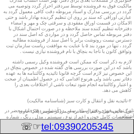
جلوگیری از مشکلات بعدی برای دفتر، بهتر است انتساب مدارک
مالکیت فوق به فروشنده توسط سردفتر احراز گردد وتوصیه می
گردد در بررسی مدارک و اسناد مربوطه دقت کافی معمول گردد به
عبارتی اوراقی که سند بر روی آن تنظیم گردیده بهادار باشد و حتی
الامکان در قسمت اوراق مفقودی و سرقتی چک و مهر و امضاء
دفترخانه تنظیم کننده سند ملاحظه و در صورت احتمال اشکال با
دفتر مربوطه تماس حاصل گردد و در مواردی که اصل سند در
دسترس نیست رونوشت برابر با اصل سند از فروشنده مطالبه
گردد ، تنها در مورد بند ۵ با عنایت به موافقت ریاست سازمان ثبت
وتوافق کانون با ناجا به بنچاق با نام فروشنده نیازی نیست .
لازم به ذکر است که ممکن است فروشنده وکیل رسمی داشته
باشد که در این صورت بررسی های گفته شده در خصوص بنچاق در
این خصوص نیز لازم است گرچه قانونا تائیدیه وکالتنامه ها به عهده
دفاتر نمی باشد ولی هرنوع اقدامی که در حصول اطمینان از صحت
و اعتبار وکالتنامه انجام شود تبعات ناشی از اختلافات بعدی را
کاهش می دهد.
۲-تائیدیه نقل و انتقال و کارت سبز (شناسنامه مالکیت)
تلفن تماس فوری
دفتر اسناد رسمی در آشتیانی, دفترخانه,محضر در
برگ تائیدیه نقل و انتقال صادره از مراکز تعویض پلاک حاوی
آشتیانی
مشخصات کامل خودرو اعم از نوع ، سیستم ، مدل ، رنگ ، شماره
موتور و شاسی ، تیپ و بخصوس شماره شناسه خودرو ( VIN ) در
☞☏
tel:09390205345
صدر صفحه و مشخصات فروشنده و خریدار اعم از مشخصات
سجلی و شماره ملی و کدپستی و آدرس و شماره انتظامی