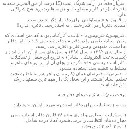
دفتریار فقط در درآمد شریک است (15 درصد از حق التحریر ماهیانه
دفترخانه )و در کار و مسئولیت و هزینه ها وضررها هیچ شراکتی
ندارد.
در قانون، هیچ مسئولیتی برای دفتریار ذکر نشده است.
امضای دفتریار در اعتباربخشی به اسنادرسمی تأثیری ندارد!!
دفترنویس:دفترنویس یا « ثبّات » کارکنانی بودند که متن اسنادی که
متون اسناد تنظیمی را در دفتر سردفتر ثبت می کردند و این دفاتر
به امضای متعهدین و سردفتر و دفتریار می رسید.
از سال های ۱۳۹۲ تا سال ۱۳۹۵ و سال های پس از آن با راه اندازی
((سامانه ثبت الکترونیکی اسناد )) به تدریج این شغل از تشکیلات
دفاتر اسناد رسمی حذف گردید و بجای آن از اپراتور های ماهر و
مسلط به تنظیم سند استفاده میشود.
سندنویس:سندنویسان همان (کارمندان باتجربه و مسلط به نحوه
تنظیم اسناد )هستند و این شغل یکی از مهم ترین سمتها در یک
دفترخانه است.
مبحث دوم) : مسئولیت های دفترخانه
سه نوع مسئولیت برای دفاتر اسناد رسمی در ایران وجود دارد:
۱-مسئولیت انتظامی و اداری ماده ۳۸ قانون دفاتر اسناد رسمی
مجازات های انتظامی را برمی شمرد که ۵ درجه شامل :
۱-توبیخ با درج در پرونده،