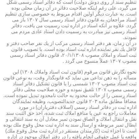
تنظیم سند از روی دوش دولت) است كه دفاتر اسناد رسمی شكل
می گیرد، علی رغم اینكه صلاحیت دفاتر در آن زمان محلی بوده
است. به عبارت دیگر اولین اقدام مربوط به خصوصی سازی تنظیم
اسناد مراجعان، به قانون دفاتر اسناد رسمی سال ۱۳۰۷ باز می
گردد. علاوه بر آنكه اسناد در اداره ثبت رسمیت می یافت، دفاتر
اسناد رسمی نیز مبادرت به رسمیت دادن اسناد عادی مردم می
نمودند.
در آن زمان، هر دفتر اسناد رسمی مركب از یك نفر صاحب دفتر و
لااقل یك نفر نماینده اداره ثبت اسناد بوده است. با تصویب قانون
ثبت اسناد و املاك مصوب ۲۰/۱/۱۳۰۸، قانون دفاتر اسناد رسمی
مصوب ۱۳۰۷ عملاً منسوخ می گردد .
نحوه نگارش قانون مرقوم (قانون ثبت اسناد واملاك ۱۳۰۸) این
مسأله را به ذهن تداعی می نماید كه قانونگذار وقت، به نوعی قانون
ثبت اسناد مصوب ۱۳۰۲ شمسی را با قانون تشكیل دفاتر اسناد
رسمی مصوب ۱۳۰۷ تلفیق نموده و حوزه صلاحیت محلی دفاتر
اسناد رسمی را از حالت محدود به حالت نامحدود تبدیل نموده است.
مضافاً مطابق ماده ۲۰۳ قانون جدیدالتصویب، وظیفه نمایندگان
اداره ثبت در دفاتر اسناد رسمی (اسلاف دفتریاران) در مورد
معاملات راجع به عین یا منافع املاك ثبت شده، اخذ حق الثبت سند
نقل و انتقال املاك و الصاق نمودن تمبر معادل آن به سند انتقالی و
ابطال تمبر مربوطه و ارسال سند به اداره ثبت محل وقوع ملك بوده
است تا اجزاء ثبت (كارمندان مستقر در اداره ثبت محل وقوع ملك)
واقعه یا عمل حقوقی انجام یافته را در دفتر املاك موجود در اداره