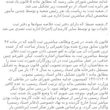
عدلیه مجلس شورای ملی رسید كه مطابق ماده ۵ قانون یاد شده،
هر دایره ثبت اسناد، از دو قسمت زیر تشكیل می شد.
۱ـ شعبه ثبت: به ریاست یك نفر رئیس شعبه و توسط چندین مأمور
متخصص (بنام مباشرین ثبت) اداره می شد
۲ـ شعبه ضبط: كه دارای دفتر ثبت خلاصه سوادها و دفتر ثبت
عایدات بود و توسط سایر كارمندان (اجزاء) اداره ثبت تصدی می شد
.
قانون یاد شده، در شرح وظائف مباشرین ثبت (آنچه كه در ماده ۴۷
قانون سابق مندرج شده بود) تغییراتی را پدیدار ساخت كه از عمده
ترین تغییرات آن می توان به لغو ضمنی دادن صورت ثبت دفاتر
توسط مباشرین ثبت به متقاضیان اشاره داشت. لیكن علیرغم چنین
حذفی، در عمل مباشرین ثبت در آن روزگاران صورت ثبت سند را
به متقاضیان، ارائه می نمودند.تصویب اولین قانون مربوط به تشكیل
مستقل دفترخانه های اسناد رسمی، به سال ۱۳۰۷ باز می گردد.
مطابق ماده ۱ قانون تشكیل دفاتر اسناد رسمی مصوب
۱۳/۱۱/۱۳۰۷ كمیسیون عدلیه مجلس شورای ملی، در نقاطی كه
وزارت عدلیه مقتضی بداند برای ترتیب اسناد رسمی، به عده كافی
دفاتر اسناد رسمی معین خواهد نمود. با بررسی سایر مواد دیگر
قانون مرقوم، متوجه می شویم كه با وضع قانون یاد شده، ثبت
اسناد رسمی به آرامی از سیطره دولتی (به علت كارمند دولت بودن
مباشر ثبت) خارج گردیده و به نهاد خصوصی (دفاتر اسناد رسمی)
واگذار می گردد. و براساس همین طرز تفكر است (برداشتن بار