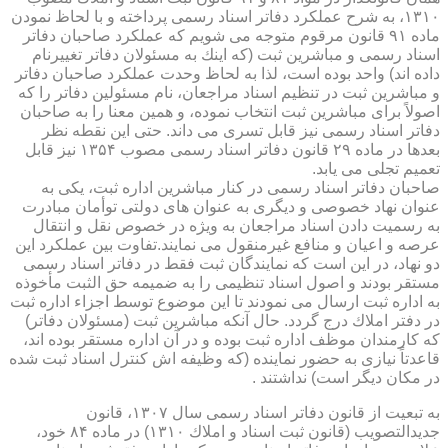
۱۳۱۰، به شرح عملكرد دفاتر اسناد رسمی پرداخته و با لحاظ نمودن
ماده ۹۱ قانون مرقوم متوجه می شویم كه عملكرد صاحبان دفاتر
اسناد رسمی و مباشرین ثبت (كه اینك به مسئولان دفاتر تغییرنام
داده اند) واحد بوده است، لذا به لحاظ وحدت عملكرد صاحبان دفاتر
و مباشرین ثبت در تنظیم اسناد مراجعان، نام مسئولین دفاتر را كه
اصولاً برای مباشرین ثبت انتخاب نموده، و همین معنا را به صاحبان
دفاتر اسناد رسمی نیز قابل تسری می داند. حتی این نقطه نظر
بعدها در ماده ۲۹ قانون دفاتر اسناد رسمی مصوب ۱۳۵۴ نیز قابل
تعمیم تجلی می یابد.
صاحبان دفاتر اسناد رسمی در كنار مباشرین اداره ثبت، یكی به
عنوان نهاد خصوصی و دیگری به عنوان های دولتی توأمان مبادرت
به رسمیت دادن اسناد مراجعان به ویژه در خصوص نقل و انتقال
عرصه و اعیان و منافع غیرمنقول می نمایند.تفاوت بین عملكرد این
دو نهاد، در این است كه نمایندگان ثبت فقط در دفاتر اسناد رسمی
مستقر بودند و اصول اسناد تنظیمی را به ضمیمه حق الثبت مأخوذه
به اداره ثبت ارسال می نمودند تا این موضوع توسط اجزاء اداره ثبت
در دفتر املاك درج گردد. حال آنكه مباشرین ثبت (مسئولان دفاتر)
كه كارمندان موظف اداره ثبت بوده و در آن اداره مستقر بوده اند،
قاعدتاً نیازی به حضور نماینده (كه وظیفه اش كنترل اسناد ثبت شده
در مكان دیگر است) نداشتند .
به تبعیت از قانون دفاتر اسناد رسمی سال ۱۳۰۷، قانون
جدیدالتصویب (قانون ثبت اسناد و املاك ۱۳۱۰) در ماده ۸۴ خود،