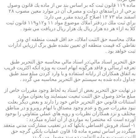
ماده ۱۱۹ قانون ثبت كه بر اساس بند س از ماده يك قانون وصول
برخي از درآمدهاي دولت و مصرف آن در موارد معين مصوب ۲۸
اسفند ماه ۷۳ ۱۳ اصلاح گرديده مقرر مي دارد:
براي ثبت ملك دردفتر املاك موضوع مواد ۱۱ و۱۲و۱۱۹ قانون ثبت
كلا به ازاء هر ده هزار ريال يك هزار ريال دريافت مي شود .
ملاك محاسبه حق الثبت املاك، حد اقل قيمت منطقه اي ودر
نقاطي كه قيمت منطقه اي تعيين نشده طبق برگ ارزيابي ادارات
ثبت خواهد بود .
حق التحرير اسناد مالي:در اسناد مالي محاسبه حق التحرير طبق
تعرفه ارسالي و فاقد هرگونه ابهام است به ويژه آنكه اكثريت قريب
به اتفاق همكاران از رايانه استفاده و با وارد كردن مبلغ سند طبق
جداول داده شده به سيستم حق التحرير محاسبه مي گردد .
در نهايت حق التحرير بعض از اسناد به لحاظ وجود مقررات خاص از
مبلغ ماخذ وصول حق الثبت تبعيت نمينمايند ويا بعنوان موارد
استنائات قانوني حق التحرير خاص خود را دارند و بعض ديگر بعلت
نبود مقررات صريح و عدم وجود مصداق با ابهام روبرو و در مناطق
مختلف و نزد همكاران نظريات و رويه هاي عملي متفاوتي را بوجود
آورده است كه مختصرا به مواردي از آن اشاره ميگردد :
۱- اسناد فروش اقساطي بانكها كه در تعقيب مشاركت مدني منعقد
ميگردد بر اساس تبصره ماده ۱۵ قاون عمليات بانكي گرچه حق
الثبت نسبت به مابه التفاوت دو سند وصول مي گردد .