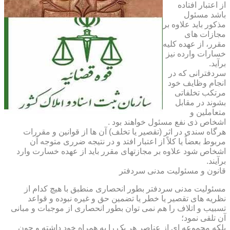
از اعتبار افتاده
باشد مسئول
مذکور باید علاوه بر
مجازات های
مقرر، از عهده کلیه
خسارات وارده نیز
برآید.
سردفترانی که در
انجام وظایف خود
مرتکب تخلفاتی
بشوند در مقابل
متعاملین و
اشخاص ذی نفع مسئول خواهند بود .
هرگاه سندی در اثر (تقصیر یا تخلف) آن ها از قوانین و مقررات
مربوط بعضاً یا کلاً از اعتبار افتد و در نتیجه ضرری متوجه آن
اشخاص شود علاوه بر مجازتهای مقرر باید از عهده خسارت وارد
برآیند.
قانون و مسئولیت مدنی سردفتر
مسئولیت مدنی سردفتر بطور انحصاری منطبق با هیچ کدام از
نظریه های تقصیر یا خطر یا تضمین حق و غیره نبوده و قواعد
تسبیب و اتلاف را هم نمی توان بطور انحصاری از موجبات و مبانی
آن تلقی نمود؛
بلکه مجموعه ای از عناصر هر یک را به همراه خود داشته و چون