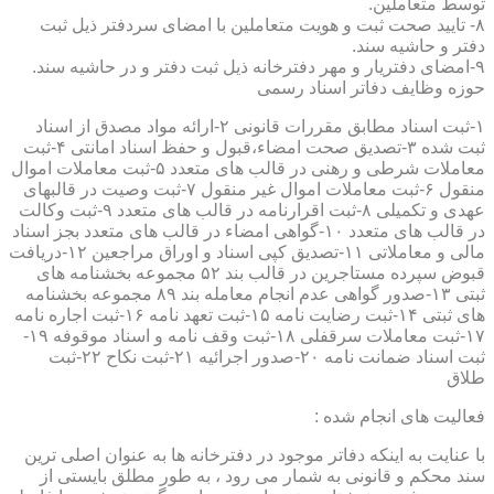
توسط متعاملین.
۸- تایید صحت ثبت و هویت متعاملین با امضای سردفتر ذیل ثبت
دفتر و حاشیه سند.
۹-امضای دفتریار و مهر دفترخانه ذیل ثبت دفتر و در حاشیه سند.
حوزه وظایف دفاتر اسناد رسمی
۱-ثبت اسناد مطابق مقررات قانونی ۲-ارائه مواد مصدق از اسناد
ثبت شده ۳-تصدیق صحت امضاء،قبول و حفظ اسناد امانتی ۴-ثبت
معاملات شرطی و رهنی در قالب های متعدد ۵-ثبت معاملات اموال
منقول ۶-ثبت معاملات اموال غیر منقول ۷-ثبت وصیت در قالبهای
عهدی و تکمیلی ۸-ثبت اقرارنامه در قالب های متعدد ۹-ثبت وکالت
در قالب های متعدد ۱۰-گواهی امضاء در قالب های متعدد بجز اسناد
مالی و معاملاتی ۱۱-تصدیق کپی اسناد و اوراق مراجعین ۱۲-دریافت
قبوض سپرده مستاجرین در قالب بند ۵۲ مجموعه بخشنامه های
ثبتی ۱۳-صدور گواهی عدم انجام معامله بند ۸۹ مجموعه بخشنامه
های ثبتی ۱۴-ثبت رضایت نامه ۱۵-ثبت تعهد نامه ۱۶-ثبت اجاره نامه
۱۷-ثبت معاملات سرقفلی ۱۸-ثبت وقف نامه و اسناد موقوفه ۱۹-
ثبت اسناد ضمانت نامه ۲۰-صدور اجرائیه ۲۱-ثبت نکاح ۲۲-ثبت
طلاق
فعالیت های انجام شده :
با عنایت به اینکه دفاتر موجود در دفترخانه ها به عنوان اصلی ترین
سند محکم و قانونی به شمار می رود ، به طور مطلق بایستی از