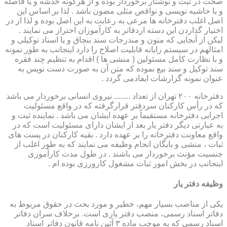
صحت در ثبت و نوشتار برخوردار بوده و از هرگونه خدشه و یا فاصله
و یا حاشیه نویسی و نواقص مثلی مصون باشد . لذا بر اساس این
اصل اغلب دفترخانه ها مرعی به رعایت به این اصل بوده و لذا از در
اختیار گذاردن این دسته ازدفاتر به کارآموزان احتراز می نمایند .
لیکن از آنجایی که متون و مندرجات سند بنچاق و یا اسناد توکیلی و
امثالهم در سیستم رایانه قابلیت اصلاح را دارد اینجانب به طور نمونه
و با نظارت کامل مسئولین ( منشی ها ) اقدام به تنظیم چند فقره
سند توکیل و سند بیع نموده که متن آن به صورت دست نویس به
عنوان نمونه گزارشات ایفادمی گردد .
دفترخانه ۲۰۰ تهران از تعداد ........ نیروی انسانی برخوردار می باشد
که در رأس کارکنان سردفتر قرارگرفته که در واقع مسئولیت
اجرایی دفترخانه مستقیماً بر عهده ایشان می باشد . نماینده ثبت و
به عبارتی دیگر دفتر یار بعد از ایشان دارای مسئولیت است که در
واقع معاونت دفترخانه را بر عهده دارد . بقیه کارکنان در پست های
ثبات ، منشی و بایگان انجام وظیفه می نمایند که به طور اغلب از
جنسیت مؤنث برخوردار می باشند . در طول مدت کارآموزی
اینجانب در بخش امور ثبات مشغول کارورزی بوده ام .
وظیفه دفتر یار
یكی از مناصب بسیار مهم، خطیر و مورد بحث در حقوق مربوط به
دفاتر اسناد رسمی، منصب دفتر یاری است. برخلاف سران دفاتر
اسناد رسمی كه به موجب ماده ۳ آئین نامه قانون دفاتر اسناد