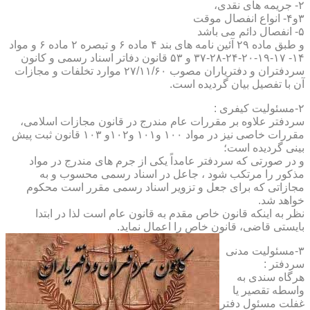
۲- جریمه های نقدی،
۳و۴- انواع انفصال موقت
۵- انفصال دائم می باشد
و طبق ماده ۲۹ آئین نامه های بند ۴ ماده ۶ و تبصره ۲ ماده ۶ و مواد
۱۴- ۱۷-۱۹-۲۰-۲۴-۲۸-۳۷ و ۵۳ قانون دفاتر اسناد رسمی و کانون
سردفتران و دفتریاران مصوب ۲۷/۱۱/۶۰ موارد تخلفات و مجازات
آن با تفصیل بیان گردیده است.
۲-مسئولیت کیفری :
سردفتر علاوه بر مقررات عام مندرج در قانون مجازات اسلامی،
مقررات خاصی نیز در مواد ۱۰۰ و۱۰۱ و۱۰۲و ۱۰۳ قانون ثبت پیش
بینی گردیده است؛
و در صورتی که سردفتر عامداً یکی از جرم های مندرج در مواد
مذکور را مرتکب شود ، جاعل در اسناد رسمی محسوب و به
مجازاتی که برای جعل و تزویر اسناد رسمی مقرر است محکوم
خواهد شد.
نظر به اینکه قانون خاص مقدم به قانون عام است لذا در ابتدا
بایستی قاضی، قانون خاص را اعمال نماید.
۳-مسئولیت مدنی
سردفتر :
هرگاه سندی به
واسطه تقصیر یا
غفلت مسئول دفتر