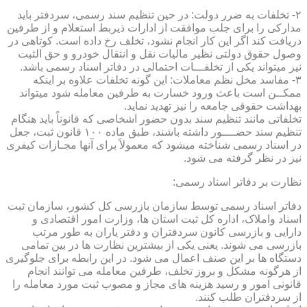
۲- تخلفات به ضرر دولت: در حین تنظیم سند رسمی، سردفتر باید
مدارکی را برای جلب موافقت از ادارات ذیربط استعلام و از طرفین
دریافت کند اگر این کار انجام نشود، تخلف رخ داده است. کوتاهی در
وصول حقوق دولتی نظیر مالیات نقل و انتقال خودرو و حق الثبت
نیز میتواند یکی از تخلفـــات احتمالی در دفاتر اسناد رسمی باشد.
۳- مفاسد مخل نظم معاملات: این گونه تخلفات علاوه بر اینکه
ممکــن است باعث ورود خسارت به طرفین معامله شود میتواند
بهداشت حقوقی جامعه را نیز تهدید نماید.
تخلفاتی مانند تنظیم سند بدون حضور اشخاصی که قانوناً باید هنگام
تنظیم سند حضــــور داشته باشند، طبق ماده ۱۰۰ قانون ثبت، جعل
در اسناد رسمی شناخته میشود که معمولاً برای آنها مجـازات کیفری
نیز در نظر گرفته می شود.
نظارت بر دفاتر اسناد رسمی:
دفاتر اسناد رسمی توسط سازمان بازرسی کل کشور، سازمان ثبت
اسناد واملاک، اداره کل ثبت استان ها، وزارت امور اقتصادی و
دارایی و بازرسی کانون سردفتران و دفتر یاران به طور مرتب
بازرسی می شوند. یعنی یکی از بیشترین نظارت ها در بین تمامی
دستگاه ها بر این صنف اعمال می شود. در این رابطه برای جلوگیری
از هرگونه مشکل و بروز تخلف، طرفین معامله می توانند انجام
قانونی امور و رسید هزینه های مجاز و مصوب ثبت مورد معامله را
از سردفتران طلب کنند.