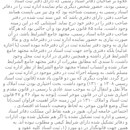
علاوه بر صاحبان دفاتر اسناد رسمی كه دارای دفتر ثبت اسناد
رسمی بودند، حضور شخص دیگری بنام نماینده اداره ثبت را در دفاتر
اسناد رسمی به رسمیت شناخته بود كه وی نیز می بایست همانند
صاحب دفتر، دارای دفتری باشد كه عین سند ثبت شده در دفتر
صاحب دفتر را در دفتر خود درج نماید. استثنایی كه در این زمینه
وجود داشت، ماده ۸۵ قانون مرقوم بود و آن حالتی بود كه هرگاه
صاحب دفترخانه اسناد رسمی، مجتهد جامع الشرایط باشد، در آن
صورت نیازی به حضور نماینده اداره ثبت در دفترخانه وی و مآلا
نیازی به وجود دفتر نماینده ثبت در آن دفترخانه نبوده است (با اجازه
عدلیه) بلكه دفتری واحد جهت ثبت اسناد در دفترخانه مجتهد جامع
الشرایط قرار داشته و همچنین دفتری در اداره ثبت محل وجود
داشت، تا سندی كه مطابق مقررات از دفتر مجتهد جامع الشرایط
صادر شده و انتساب امضاء مجتهد جامع الشرایط از نظر اداره ثبت
مسلم باشد، به وسیله اجزاء ثبت در دفتر موجود در اداره ثبت نیز
درج گردد. تفاوت دیگری كه بین دو قانون یاد شده (قانون ثبت اسناد
رسمی ۱۳۰۸ و ۱۳۱۰) وجود داشت، بحث اختیاری بودن ثبت املاك و
مالاً نقل و انتقال آن به موجب سند عادی یا رسمی در قانون مقدم و
اجباری شدن آن در قانون موخر است. (توجه به مواد ۴۶ و ۴۷ قانون
ثبت اسناد و املاك ۱۳۱۰ در این زمینه حائز اهمیت فراوان است)تا
سال وضع قانون موخر، به لحاظ وضعیت نامساعد اقتصادی ـ
اجتماعی جامعه ایران، هنوز در همه نقاط این مملكت دفاتر اسناد
رسمی و اداره ثبت تشكیل نشده یا اگر هم تشكیل شده بود، ادارات
و دفاتر تشكیل شده دارای شرایط كیفی و مطلوب نبوده اند. به
همین جهت قانونگذار در دو مورد (۱ـ ثبت اسناد كلیه عقود و