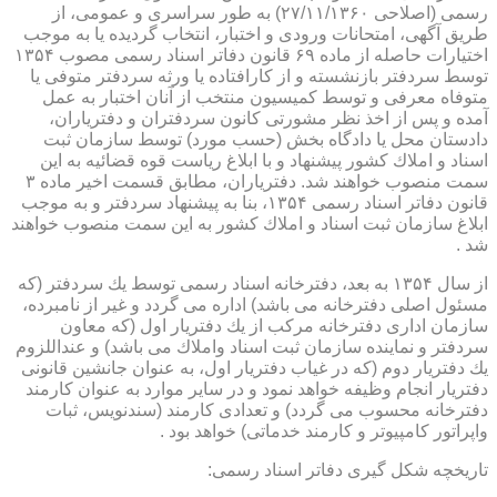
رسمی (اصلاحی ۲۷/۱۱/۱۳۶۰) به طور سراسری و عمومی، از
طریق آگهی، امتحانات ورودی و اختبار، انتخاب گردیده یا به موجب
اختیارات حاصله از ماده ۶۹ قانون دفاتر اسناد رسمی مصوب ۱۳۵۴
توسط سردفتر بازنشسته و از كارافتاده یا ورثه سردفتر متوفی یا
متوفاه معرفی و توسط كمیسیون منتخب از آنان اختبار به عمل
آمده و پس از اخذ نظر مشورتی كانون سردفتران و دفتریاران،
دادستان محل یا دادگاه بخش (حسب مورد) توسط سازمان ثبت
اسناد و املاك كشور پیشنهاد و با ابلاغ ریاست قوه قضائیه به این
سمت منصوب خواهند شد. دفتریاران، مطابق قسمت اخیر ماده ۳
قانون دفاتر اسناد رسمی ۱۳۵۴، بنا به پیشنهاد سردفتر و به موجب
ابلاغ سازمان ثبت اسناد و املاك كشور به این سمت منصوب خواهند
شد .
از سال ۱۳۵۴ به بعد، دفترخانه اسناد رسمی توسط یك سردفتر (كه
مسئول اصلی دفترخانه می باشد) اداره می گردد و غیر از نامبرده،
سازمان اداری دفترخانه مركب از یك دفتریار اول (كه معاون
سردفتر و نماینده سازمان ثبت اسناد واملاك می باشد) و عنداللزوم
یك دفتریار دوم (كه در غیاب دفتریار اول، به عنوان جانشین قانونی
دفتریار انجام وظیفه خواهد نمود و در سایر موارد به عنوان كارمند
دفترخانه محسوب می گردد) و تعدادی كارمند (سندنویس، ثبات
واپراتور كامپیوتر و كارمند خدماتی) خواهد بود .
تاریخچه شكل گیری دفاتر اسناد رسمی: