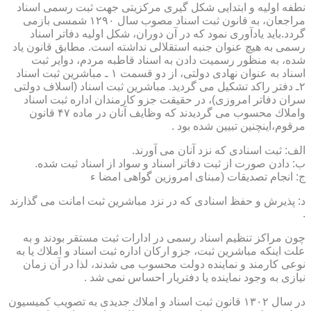
نطفه اولیه و ابتدایی شكل گیری مركزیتی جهت ثبت رسمی اسناد
مراجعان، به قانون ثبت اسناد مصوب سال ۱۲۹۰ شمسی بازمی
گردد.باید یادآوری نمود كه در آن دوران، شكل اولیه دفاتر اسناد
رسمی به هیچ عنوان جنبه استقلالی نداشته است. مطابق قانون یاد
شده، به منظور رسمیت دادن به اسناد قاطبه مردم، دوایر ثبت
اسناد به عنوان نهادی دولتی، از دو قسمت ۱ ـ مباشرین ثبت اسناد
۲ـ دفتر راكد تشكیل می گردید. مباشرین ثبت اسناد (اسلاف دولتی
سران دفاتر امروزی)، در حقیقت جزو كارمندان اداره ثبت اسناد
واملاك محسوب می گردیدند كه وظایف آنان در ماده ۴۷ قانون
مرقوم،اینچنین تبیین شده بود .
الف: ثبت اسنادی كه نزد آنان می آورند.
ب: دادن صورت از ثبت دفاتر اسناد و سواد از اسناد ثبت شده.
ج: انجام تصدیقات (مبنای امروزین گواهی امضا ء
د: پذیرش و حفظ اسنادی كه در نزد مباشرین ثبت امانت می گذارند
.
چون مراكز تنظیم اسناد رسمی در ادارات ثبت مستقر بودند و به
علت اینكه مباشرین ثبت، جزو اركان اداره ثبت اسناد و املاك یا به
نوعی كارمند و نماینده دولت محسوب می شدند، لذا در آن زمان
نیازی به وجود نماینده یا دفتریار احساس نمی شد .
در سال ۱۳۰۲ قانون ثبت اسناد و املاك جدیدی به تصویب كمیسیون