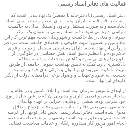
فعالیت های دفاتر اسناد رسمی
دفتر اسناد رسمی (یا دفترخانه یا محضر) یک نهاد مدنی است که
وابسته به قوه قضائیه ایران بوده و برای تنظیم و ثبت رسمی اسناد
ایجاد شده و به صورت مستقل و بدون وابستگی مالی به حاکمیت
سیاسی اداره می شود. دفتر اسناد رسمی به عنوان یک مرکز
حقوقی و مدنی رابط حاکمیت و شهروندان است، مهم ترین کار این
نهاد تامین و تضمین امنیت حقوقی و اقتصادی جامعه است. سردفتر
در رأس این نهاد شخصاً دارای مسئولیتی مستقل از دولت و قوای
حاکم بوده و با تنظیم دقیق اسناد نقش حساسی در جلوگیری از
وقوع نزاع های بی مورد و کاهش مراجعات مردم به محاکم
دادگستری دارد. کمک به تامین بهداشت حقوقی جامعه، از طریق
تثبیت مالکیت شهروندان بر اموال و دارائی های خود و رسمیت
بخشیدن به عقود و تعهدات و وصول برخی درآمدهای دولت از دیگر
کارهای این نهاد است.
از ابتدای تأسیس سازمان ثبت اسناد و املاک کشور و در نظام و
ساختار سنتی و قدیمی اداری و مدیریتی آن که در عین حال در نوع
خود مترقی بوده، بخشی از وظایف اجرایی بر عهده نهادهای
تخصصی مدنی یعنی دفاتر اسناد رسمی و دفاتر ازدواج و طلاق
محول شده است. دفاتر اسناد رسمی بخش قابل توجهی از عرضه
خدمات ثبتی و تنظیم و ثبت اسناد رسمی را بر عهده داشته و ضمن
انجام امور مزبور کار مشاوره رایگان و خدمات معاضدت قضایی