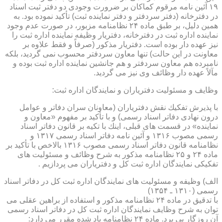
۱۹ آئین نامه مرقوم كماكان بر ضرورت وجودی دو دفتر ثبت اسناد
در دفترخانه (دفتر سردفتر و دفتر نماینده ثبت) تأكید نموده بود. به
همین دلیل، بر طبق ماده ۲۴ نظامنامه مزبور، در صورت عدم وجود
نماینده اداره ثبت در دفترخانه، دفتریار وظیفه نماینده اداره ثبت را
نیز عهده دار بوده است. دفتریار مذكور (صرفاً و فقط علاوه بر
معاونت در این حالت) تنها معاون سردفتر محسوب نمی گردید، بلكه
نامبرده هم معاون سردفتر و هم جانشین نماینده اداره ثبت بوده و
مآلاً عهده دار وظائف وی نیز می گردید.
وظایف و مسئولیت دفتریاران و نمایندگان اداره ثبت:
با پذیرش تفكیك نقش دفتریاران (معاونان سران دفاتر و عوامل
درون نهادی دفاتر اسناد رسمی) و با تأكید بر مفهوم «معاون و
نماینده» در قسمت های قبلی، اینك با تكیه بر قانون دفاتر اسناد
رسمی مصوب ۱۳۱۶ و آئین نامه دفاتر اسناد رسمی ۱۳۱۷ و
نظامنامه قانون دفاتر اسناد رسمی مصوب ۱۳۱۶ بالاخص با تأكید بر
ماده ۲۴ و ۲۵ نظامنامه مذكور به شرح وظائف و مسئولیت های
تفكیكی نمایندگان اداره ثبت كل و دفتریاران می پردازیم .
الف) وظیفه و مسئولیت های نمایندگان اداره ثبت كل در دفاتر اسناد
رسمی (۱۳۱۰ ـ ۱۳۵۴)
با تدقیق در ماده ۲۴ نظامنامه مذكور و استفاده از براهین عقلی می
توان به شرح وظایف نمایندگان اداره ثبت كل در دفاتر اسناد رسمی
آن روزگار پی برد. ماده ۲۴ نظامنامه یاد شده مقرر می دارد: