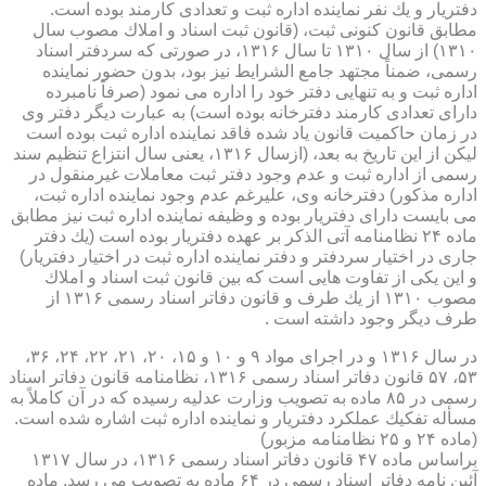
دفتریار و یك نفر نماینده اداره ثبت و تعدادی كارمند بوده است.
مطابق قانون كنونی ثبت، (قانون ثبت اسناد و املاك مصوب سال
۱۳۱۰) از سال ۱۳۱۰ تا سال ۱۳۱۶، در صورتی كه سردفتر اسناد
رسمی، ضمناً مجتهد جامع الشرایط نیز بود، بدون حضور نماینده
اداره ثبت و به تنهایی دفتر خود را اداره می نمود (صرفاً نامبرده
دارای تعدادی كارمند دفترخانه بوده است) به عبارت دیگر دفتر وی
در زمان حاكمیت قانون یاد شده فاقد نماینده اداره ثبت بوده است
لیكن از این تاریخ به بعد، (ازسال ۱۳۱۶، یعنی سال انتزاع تنظیم سند
رسمی از اداره ثبت و عدم وجود دفتر ثبت معاملات غیرمنقول در
اداره مذكور) دفترخانه وی، علیرغم عدم وجود نماینده اداره ثبت،
می بایست دارای دفتریار بوده و وظیفه نماینده اداره ثبت نیز مطابق
ماده ۲۴ نظامنامه آتی الذكر بر عهده دفتریار بوده است (یك دفتر
جاری در اختیار سردفتر و دفتر نماینده اداره ثبت در اختیار دفتریار)
و این یكی از تفاوت هایی است كه بین قانون ثبت اسناد و املاك
مصوب ۱۳۱۰ از یك طرف و قانون دفاتر اسناد رسمی ۱۳۱۶ از
طرف دیگر وجود داشته است .
در سال ۱۳۱۶ و در اجرای مواد ۹ و ۱۰ و ۱۵، ۲۰، ۲۱، ۲۲، ۲۴، ۳۶،
۵۳، ۵۷ قانون دفاتر اسناد رسمی ۱۳۱۶، نظامنامه قانون دفاتر اسناد
رسمی در ۸۵ ماده به تصویب وزارت عدلیه رسیده كه در آن كاملاً به
مسأله تفكیك عملكرد دفتریار و نماینده اداره ثبت اشاره شده است.
(ماده ۲۴ و ۲۵ نظامنامه مزبور)
براساس ماده ۴۷ قانون دفاتر اسناد رسمی ۱۳۱۶، در سال ۱۳۱۷
آئین نامه دفاتر اسناد رسمی در ۶۴ ماده به تصویب می رسد. ماده