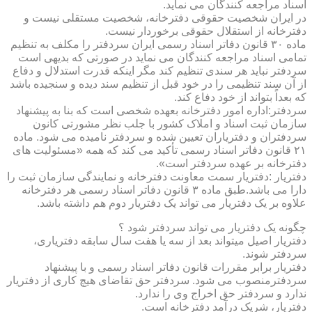
اسناد مراجعه کنندگان می نماید.
در ایران شخصیت حقوقی دفترخانه، شخصیت مستقلی نیست و
دفترخانه از استقلال حقوقی برخوردار نیست.
ماده ۳۰ قانون دفاتر اسناد رسمی ایران سردفتر را مکلف به تنظیم
تمامی اسناد مراجعه کنندگان می نماید در صورتی که بدیهی است
سردفتر نباید هر سندی تنظیم کند مگر اینکه قدرت استدلال و دفاع
از آن سند تنظیمی را در خود قبل از تنظیم سند دیده و سنجیده باشد
که بعداً بتواند از خود دفاع کند.
سردفتر:اداره امور دفترخانه بعهده شخصی است که بنا به پیشنهاد
سازمان ثبت اسناد و املاک کشور با جلب نظر مشورتی کانون
سردفتران و دفتریاران تعیین شده و سردفتر نامیده می شود. ماده
۲۱ قانون دفاتر اسناد رسمی تأکید می کند که همه «مسئولیت های
دفترخانه بر عهده سردفتر است».
دفتریار :دفتریار سمت معاونت دفترخانه و نمایندگی سازمان ثبت را
دارا می باشد.طبق ماده ۳ قانون دفاتر اسناد رسمی هر دفترخانه
علاوه بر یک دفتریار می تواند یک دفتریار دوم هم داشته باشد.
چگونه یک دفتریار می تواند سردفتر شود ؟
دفتریار اصیل میتواند بعد از سه یا هفت سال سابقه دفتریاری،
سردفتر شوند.
دفتریار برابر مقررات قانون دفاتر اسناد رسمی و با پیشنهاد
سردفترمنصوب می شود. سردفتر حق تقاضای هیچ کاری از دفتریار
ندارد و سردفتر حق اخراج وی را ندارد.
دفتریار، شریک درآمد دفترخانه است.