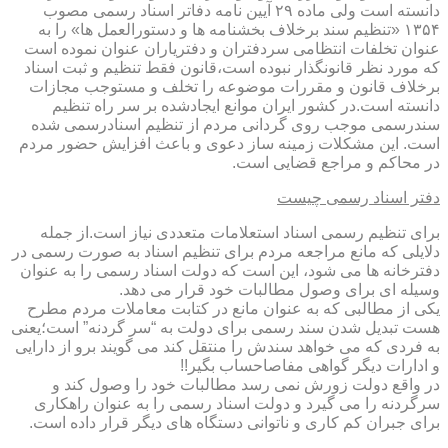
دانسته است ولی ماده ۲۹ آیین نامه دفاتر اسناد رسمی مصوب
۱۳۵۴ «تنظیم سند برخلاف بخشنامه ها و دستورالعمل ها» را به
عنوان تخلفات انتظامی سردفتران و دفتریاران عنوان نموده است
که مورد نظر قانونگذار نبوده است،قانون فقط تنظیم و ثبت اسناد
برخلاف قانون و مقررات موضوعه را تخلف و مستوجب مجازات
دانسته است.در کشور ایران موانع ایجادشده بر سر راه تنظیم
سندرسمی موجب روی گردانی مردم از تنظیم اسنادرسمی شده
است. این مشکلات زمینه ساز دعوی و باعث افزایش حضور مردم
در محاکم و مراجع قضایی است.
دفتر اسناد رسمی چیست
برای تنظیم رسمی اسناد استعلامات متعددی نیاز است.از جمله
دلایلی که مانع مراجعه مردم برای تنظیم اسناد به صورت رسمی در
دفترخانه ها می شود، این است که دولت اسناد رسمی را به عنوان
وسیله ای برای وصول مطالبات خود قرار می دهد.
یکی از مطالبی که به عنوان مانع در کتابت معاملات مردم مطرح
هست تبدیل شدن سند رسمی برای دولت به “سر گردنه” است؛یعنی
به فردی که می خواهد سندش را منتقل کند می گویند برو از دارایی
و ادارات دیگر گواهی مفاصاحساب بگیر!!
در واقع دولت زورش نمی رسد مطالبات خود را وصول کند و
سرگردنه را می گیرد و دولت اسناد رسمی را به عنوان راهکاری
برای جبران کم کاری و ناتوانی دستگاه های دیگر قرار داده است.