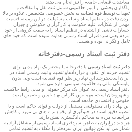
معاضدت قضایی جامعه را نیز انجام می دهند.
واگذاری بخشی از امور حاکمیتی شامل ثبت نقل و انتقالات و
تعهدات توسط قوه قضاییه به بخش خصوصی متخصص، علاوه بر بالا
بردن دقت در تنظیم اسناد و سلب مسئولیت در این زمینه، قسمت
مهمی از شکایات علیه حکومت یا کارگزاران حکومتی و جبران
خسارات ناشی از اشتباه در تنظیم اسناد را به سمت گروهی از خود
مردم یعنی سردفتران اسناد رسمی هدایت نموده است،که خود جای
تامل و نگرانی بوده و هست.
دفتر ثبت اسناد رسمی-دفترخانه
دفتر ثبت اسناد رسمی
یا دفترخانه یا محضر یک نهاد مدنی برای
تنظیم حرفه ای عقود و قراردادهاو تنظیم و ثبت رسمی اسناد در
ایران است.هرچند این نهاد زیر نظر قوه قضاییه است ولی بدون
وابستگی مالی به حاکمیت سیاسی اداره می شود.
دفتر اسناد رسمی به عنوان یک مرکز حقوقی و مدنی رابط حاکمیت
و شهروندان است، مهم ترین کار این نهاد تأمین و تضمین امنیت
حقوقی و اقتصادی جامعه است.
این نهاد دارای مسئولیتی مستقل از دولت و قوای حاکم است و با
تنظیم دقیق اسناد در جلوگیری از وقوع نزاع های بی مورد و کاهش
مراجعات مردم به محاکم دادگستری نقش دارند.
هر چند در ایران به ظاهر، سردفتری اسناد رسمی از مشاغل آزاد به
شمار می آید لکن قوانین ایران سردفتر را مکلف به تنظیم تمامی