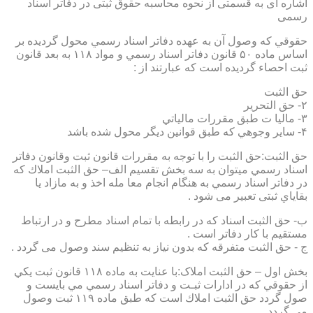
اشاره ای به قسمتی از نحوه محاسبه حقوق ثبتی در دفاتر اسناد
رسمی
حقوقي كه وصول آن به عهده دفاتر اسناد رسمي محول گرديده بر
اساس ماده ۵۰ قانون دفاتر اسناد رسمي و مواد ۱۱۸ به بعد قانون
ثبت احصاء گرديده است كه عبارتند از :
حق الثبت
۲- حق التحرير
۳- ماليا ت طبق مقررات مالياتي
۴- ساير وجوهي كه طبق قوانين ديگر محول شده باشد
حق الثبت:حق الثبت را با توجه به مقررات قانون ثبت وقانون دفاتر
اسناد رسمي ميتوان به سه بخش تقسيم الف– حق الثبت املاك كه
در دفاتر اسناد رسمي به هنگام انجام معا مله اخذ و به مازاد يا
بقاياي ثبتی تعبیر می شود .
ب- حق الثبت اسناد كه در رابطه با تمام اسناد مطرح و در ارتباط
مستقيم با كار دفاتر است .
ج - حق الثبت متفرقه كه بدون نياز به تنظیم سند وصول می گردد .
بخش اول – حق الثبت املاک:با عنايت به ماده ۱۱۸ قانون ثبت يكي
از حقوقي كه در ادارات ثبـت و دفاتر اسناد رسمي مي بايست و
صول گردد حق الثبت املاك است كه طبق ماده ۱۱۹ ثبت وصول
مي گردد.