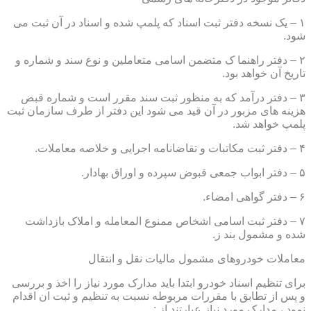
۱ – یک نسخه دفتر ثبت اسناد که پلمپ شده و اسناد در آن ثبت می
شود.
۲ – دفتر راهنما ک متضمن اسامی متعاملین و نوع سند و شماره و
تاریخ آن خواهد بود.
۳ – دفتر درآمد که به منظور ثبت سند مقرر است و شماره قبض
هزینه های مزبور در آن قید می شود این دفتر از طرف سازمان ثبت
پلمپ خواهد شد.
۴ – دفتر ثبت مکاتبات و تقاضانامه اجرایی و خلاصه معاملات.
۵ – دفتر ابواب جمعی قبوض سپرده و اوراق بهادار.
۶ – دفتر گواهی امضاء.
۷ – دفتر ثبت اسامی اشخاص ممنوع المعامله و املاک بازداشت
شده و مشمول بند ز.
معاملات خودروهای مشمول مالیات نقل و انتقال
برای تنظیم اسناد خودرو ابتدا باید مدارک مورد نیاز را اخذ و بررسی
و پس از تطابق با مقررات مربوطه نسبت به تنظیم و ثبت ان اقدام
نمود ، مدارک مورد نیاز عبارتند از :