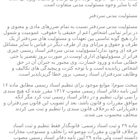
که با سایر وجوه مسئولیت مدنی متفاوت است.
مسئولیت مدنی سردفتر
مسئولیت مدنی سردفتر نسبت به تمام ضررهای مادی و معنوی و
در برابر تمامی اشخاص اعم از حقیقی یا حقوقی، عمومیت و شمول
دارد.هیچ گونه تناسبی بین تعهدات و مسئولیت های سردفتر از یک
طرف و حقوق و مزایای وی از طرف دیگر در قیاس با سایر مشاغل
حرفه ای وجود ندارد!مسؤولیت مدنی سردفتر اسناد رسمی چیزی
فراتر از مسؤولیتهای اداری اوست.در صورت بروز تقصیر یا حتی
خطایی ساده و ورود خسارت، وی مجبور به جبران آن در حق
اشخاص زیاندیده است و با توجه کثرت و پیچیدگی های تکالیف و
وظایف سردفتران اسناد رسمی، بروز خطا گریزناپذیر است.
مبحث سوم): موانع موجود برای تنظیم اسناد رسمی مطابق ماده ۱۶
آیین نامه دفاتر اسناد رسمی مصوب ۱۳۱۷ مقرر شده که هیچ سندی
را نمی توان، تنظیم و در دفاتر اسناد رسمی ثبت کرد مگر آنکه
موافق مقررات و قانون باشد، بعد از تصویب این قانون سردفتران و
دفتریارانی که برخلاف قانون سندی را تنظیم و ثبت می کردند
متخلف محسوب می شدند.
ماده ۲۹ و ثبت اسناد رسمی: قانونگذار فقط تنظیم و ثبت اسناد
برخلاف قانون و مقررات موضوعه را تخلف و مستوجب مجازات
دانسته است ولی ماده ۲۹ آیین نامه دفاتر اسناد رسمی مصوب