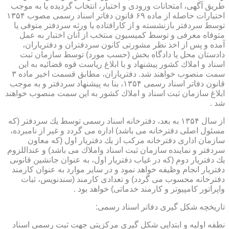
طریق آگهی، امتحانات ورودی و اختبار، انتخاب گردیده یا به موجب
اختیارات حاصله از ماده ۶۹ قانون دفاتر اسناد رسمی مصوب ۱۳۵۴
توسط سردفتر بازنشسته و از كارافتاده یا ورثه سردفتر متوفی یا
متوفاه معرفی و توسط كمیسیون منتخب از آنان اختبار به عمل
آمده و پس از اخذ نظر مشورتی كانون سردفتران و دفتریاران،
دادستان محل یا دادگاه بخش (حسب مورد) توسط سازمان ثبت
اسناد و املاك كشور پیشنهاد و با ابلاغ ریاست قوه قضائیه به این
سمت منصوب خواهند شد. دفتریاران، مطابق قسمت اخیر ماده ۳
قانون دفاتر اسناد رسمی ۱۳۵۴، بنا به پیشنهاد سردفتر و به موجب
ابلاغ سازمان ثبت اسناد و املاك كشور به این سمت منصوب خواهند
شد .
از سال ۱۳۵۴ به بعد، دفترخانه اسناد رسمی توسط یك سردفتر (كه
مسئول اصلی دفترخانه می باشد) اداره می گردد و غیر از نامبرده،
سازمان اداری دفترخانه مركب از یك دفتریار اول (كه معاون
سردفتر و نماینده سازمان ثبت اسناد واملاك می باشد) و عنداللزوم
یك دفتریار دوم (كه در غیاب دفتریار اول، به عنوان جانشین قانونی
دفتریار انجام وظیفه خواهد نمود و در سایر موارد به عنوان كارمند
دفترخانه محسوب می گردد) و تعدادی كارمند (سندنویس، ثبات
واپراتور كامپیوتر و كارمند خدماتی) خواهد بود .
تاریخچه شكل گیری دفاتر اسناد رسمی:
نطفه اولیه و ابتدایی شكل گیری مركزیتی جهت ثبت رسمی اسناد