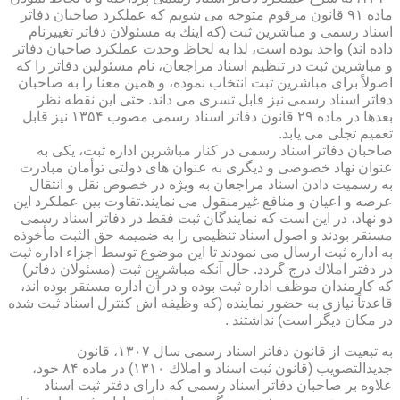
ماده ۹۱ قانون مرقوم متوجه می شویم كه عملكرد صاحبان دفاتر
اسناد رسمی و مباشرین ثبت (كه اینك به مسئولان دفاتر تغییرنام
داده اند) واحد بوده است، لذا به لحاظ وحدت عملكرد صاحبان دفاتر
و مباشرین ثبت در تنظیم اسناد مراجعان، نام مسئولین دفاتر را كه
اصولاً برای مباشرین ثبت انتخاب نموده، و همین معنا را به صاحبان
دفاتر اسناد رسمی نیز قابل تسری می داند. حتی این نقطه نظر
بعدها در ماده ۲۹ قانون دفاتر اسناد رسمی مصوب ۱۳۵۴ نیز قابل
تعمیم تجلی می یابد.
صاحبان دفاتر اسناد رسمی در كنار مباشرین اداره ثبت، یكی به
عنوان نهاد خصوصی و دیگری به عنوان های دولتی توأمان مبادرت
به رسمیت دادن اسناد مراجعان به ویژه در خصوص نقل و انتقال
عرصه و اعیان و منافع غیرمنقول می نمایند.تفاوت بین عملكرد این
دو نهاد، در این است كه نمایندگان ثبت فقط در دفاتر اسناد رسمی
مستقر بودند و اصول اسناد تنظیمی را به ضمیمه حق الثبت مأخوذه
به اداره ثبت ارسال می نمودند تا این موضوع توسط اجزاء اداره ثبت
در دفتر املاك درج گردد. حال آنكه مباشرین ثبت (مسئولان دفاتر)
كه كارمندان موظف اداره ثبت بوده و در آن اداره مستقر بوده اند،
قاعدتاً نیازی به حضور نماینده (كه وظیفه اش كنترل اسناد ثبت شده
در مكان دیگر است) نداشتند .
به تبعیت از قانون دفاتر اسناد رسمی سال ۱۳۰۷، قانون
جدیدالتصویب (قانون ثبت اسناد و املاك ۱۳۱۰) در ماده ۸۴ خود،
علاوه بر صاحبان دفاتر اسناد رسمی كه دارای دفتر ثبت اسناد