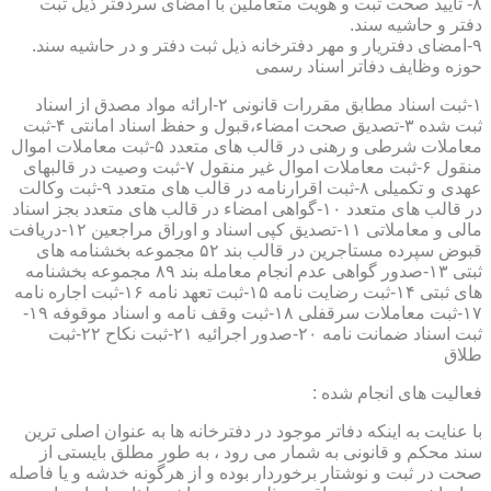
۸- تایید صحت ثبت و هویت متعاملین با امضای سردفتر ذیل ثبت
دفتر و حاشیه سند.
۹-امضای دفتریار و مهر دفترخانه ذیل ثبت دفتر و در حاشیه سند.
حوزه وظایف دفاتر اسناد رسمی
۱-ثبت اسناد مطابق مقررات قانونی ۲-ارائه مواد مصدق از اسناد
ثبت شده ۳-تصدیق صحت امضاء،قبول و حفظ اسناد امانتی ۴-ثبت
معاملات شرطی و رهنی در قالب های متعدد ۵-ثبت معاملات اموال
منقول ۶-ثبت معاملات اموال غیر منقول ۷-ثبت وصیت در قالبهای
عهدی و تکمیلی ۸-ثبت اقرارنامه در قالب های متعدد ۹-ثبت وکالت
در قالب های متعدد ۱۰-گواهی امضاء در قالب های متعدد بجز اسناد
مالی و معاملاتی ۱۱-تصدیق کپی اسناد و اوراق مراجعین ۱۲-دریافت
قبوض سپرده مستاجرین در قالب بند ۵۲ مجموعه بخشنامه های
ثبتی ۱۳-صدور گواهی عدم انجام معامله بند ۸۹ مجموعه بخشنامه
های ثبتی ۱۴-ثبت رضایت نامه ۱۵-ثبت تعهد نامه ۱۶-ثبت اجاره نامه
۱۷-ثبت معاملات سرقفلی ۱۸-ثبت وقف نامه و اسناد موقوفه ۱۹-
ثبت اسناد ضمانت نامه ۲۰-صدور اجرائیه ۲۱-ثبت نکاح ۲۲-ثبت
طلاق
فعالیت های انجام شده :
با عنایت به اینکه دفاتر موجود در دفترخانه ها به عنوان اصلی ترین
سند محکم و قانونی به شمار می رود ، به طور مطلق بایستی از
صحت در ثبت و نوشتار برخوردار بوده و از هرگونه خدشه و یا فاصله