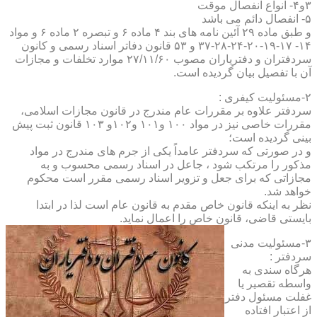
۳و۴- انواع انفصال موقت
۵- انفصال دائم می باشد
و طبق ماده ۲۹ آئین نامه های بند ۴ ماده ۶ و تبصره ۲ ماده ۶ و مواد
۱۴- ۱۷-۱۹-۲۰-۲۴-۲۸-۳۷ و ۵۳ قانون دفاتر اسناد رسمی و کانون
سردفتران و دفتریاران مصوب ۲۷/۱۱/۶۰ موارد تخلفات و مجازات
آن با تفصیل بیان گردیده است.
۲-مسئولیت کیفری :
سردفتر علاوه بر مقررات عام مندرج در قانون مجازات اسلامی،
مقررات خاصی نیز در مواد ۱۰۰ و۱۰۱ و۱۰۲و ۱۰۳ قانون ثبت پیش
بینی گردیده است؛
و در صورتی که سردفتر عامداً یکی از جرم های مندرج در مواد
مذکور را مرتکب شود ، جاعل در اسناد رسمی محسوب و به
مجازاتی که برای جعل و تزویر اسناد رسمی مقرر است محکوم
خواهد شد.
نظر به اینکه قانون خاص مقدم به قانون عام است لذا در ابتدا
بایستی قاضی، قانون خاص را اعمال نماید.
۳-مسئولیت مدنی
سردفتر :
هرگاه سندی به
واسطه تقصیر یا
غفلت مسئول دفتر
از اعتبار افتاده