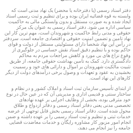
دفتر اسناد رسمی (یا دفترخانه یا محضر) یک نهاد مدنی است که
وابسته به قوه قضائیه ایران بوده و برای تنظیم و ثبت رسمی اسناد
ایجاد شده و به صورت مستقل و بدون وابستگی مالی به حاکمیت
سیاسی اداره می شود. دفتر اسناد رسمی به عنوان یک مرکز
حقوقی و مدنی رابط حاکمیت و شهروندان است، مهم ترین کار این
نهاد تامین و تضمین امنیت حقوقی و اقتصادی جامعه است. سردفتر
در رأس این نهاد شخصاً دارای مسئولیتی مستقل از دولت و قوای
حاکم بوده و با تنظیم دقیق اسناد نقش حساسی در جلوگیری از
وقوع نزاع های بی مورد و کاهش مراجعات مردم به محاکم
دادگستری دارد. کمک به تامین بهداشت حقوقی جامعه، از طریق
تثبیت مالکیت شهروندان بر اموال و دارائی های خود و رسمیت
بخشیدن به عقود و تعهدات و وصول برخی درآمدهای دولت از دیگر
کارهای این نهاد است.
از ابتدای تأسیس سازمان ثبت اسناد و املاک کشور و در نظام و
ساختار سنتی و قدیمی اداری و مدیریتی آن که در عین حال در نوع
خود مترقی بوده، بخشی از وظایف اجرایی بر عهده نهادهای
تخصصی مدنی یعنی دفاتر اسناد رسمی و دفاتر ازدواج و طلاق
محول شده است. دفاتر اسناد رسمی بخش قابل توجهی از عرضه
خدمات ثبتی و تنظیم و ثبت اسناد رسمی را بر عهده داشته و ضمن
انجام امور مزبور کار مشاوره رایگان و خدمات معاضدت قضایی
جامعه را نیز انجام می دهند،