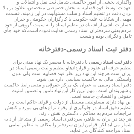
واگذاری بخشی از امور حاکمیتی شامل ثبت نقل و انتقالات و
تعهدات توسط قوه قضاییه به بخش خصوصی متخصص، علاوه بر بالا
بردن دقت در تنظیم اسناد و سلب مسئولیت در این زمینه، قسمت
مهمی از شکایات علیه حکومت یا کارگزاران حکومتی و جبران
خسارات ناشی از اشتباه در تنظیم اسناد را به سمت گروهی از خود
مردم یعنی سردفتران اسناد رسمی هدایت نموده است،که خود جای
تامل و نگرانی بوده و هست.
دفتر ثبت اسناد رسمی-دفترخانه
دفتر ثبت اسناد رسمی
یا دفترخانه یا محضر یک نهاد مدنی برای
تنظیم حرفه ای عقود و قراردادهاو تنظیم و ثبت رسمی اسناد در
ایران است.هرچند این نهاد زیر نظر قوه قضاییه است ولی بدون
وابستگی مالی به حاکمیت سیاسی اداره می شود.
دفتر اسناد رسمی به عنوان یک مرکز حقوقی و مدنی رابط حاکمیت
و شهروندان است، مهم ترین کار این نهاد تأمین و تضمین امنیت
حقوقی و اقتصادی جامعه است.
این نهاد دارای مسئولیتی مستقل از دولت و قوای حاکم است و با
تنظیم دقیق اسناد در جلوگیری از وقوع نزاع های بی مورد و کاهش
مراجعات مردم به محاکم دادگستری نقش دارند.
هر چند در ایران به ظاهر، سردفتری اسناد رسمی از مشاغل آزاد به
شمار می آید لکن قوانین ایران سردفتر را مکلف به تنظیم تمامی
اسناد مراجعه کنندگان می نماید.