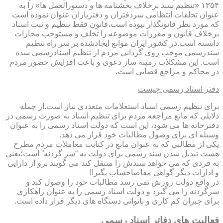
۱۳۵۴ «تنظیم سند برخلاف بخشنامه ها و دستورالعمل ها» را به
عنوان تخلفات انتظامی سردفتران و دفتریاران عنوان نموده است
که مورد نظر قانونگذار نبوده است،قانون فقط تنظیم و ثبت اسناد
برخلاف قانون و مقررات موضوعه را تخلف و مستوجب مجازات
دانسته است.در کشور ایران موانع ایجادشده بر سر راه تنظیم
سندرسمی موجب روی گردانی مردم از تنظیم اسنادرسمی شده
است. این مشکلات زمینه ساز دعوی و باعث افزایش حضور مردم
در محاکم و مراجع قضایی است.
دفتر اسناد رسمی چیست
برای تنظیم رسمی اسناد استعلامات متعددی نیاز است.از جمله
دلایلی که مانع مراجعه مردم برای تنظیم اسناد به صورت رسمی در
دفترخانه ها می شود، این است که دولت اسناد رسمی را به عنوان
وسیله ای برای وصول مطالبات خود قرار می دهد.
یکی از مطالبی که به عنوان مانع در کتابت معاملات مردم مطرح
هست تبدیل شدن سند رسمی برای دولت به “سر گردنه” است؛یعنی
به فردی که می خواهد سندش را منتقل کند می گویند برو از دارایی
و ادارات دیگر گواهی مفاصاحساب بگیر!!
در واقع دولت زورش نمی رسد مطالبات خود را وصول کند و
سرگردنه را می گیرد و دولت اسناد رسمی را به عنوان راهکاری
برای جبران کم کاری و ناتوانی دستگاه های دیگر قرار داده است.
فعالیت های دفاتر اسناد رسمی