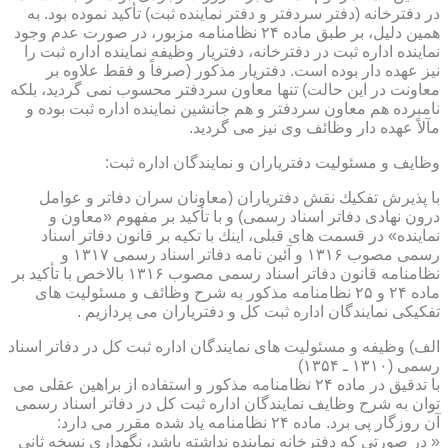
در دفترخانه (دفتر سردفتر و دفتر نماینده ثبت) تأكید نموده بود. به
همین دلیل، بر طبق ماده ۲۴ نظامنامه مزبور، در صورت عدم وجود
نماینده اداره ثبت در دفترخانه، دفتریار وظیفه نماینده اداره ثبت را
نیز عهده دار بوده است. دفتریار مذكور (صرفاً و فقط علاوه بر
معاونت در این حالت) تنها معاون سردفتر محسوب نمی گردید، بلكه
نامبرده هم معاون سردفتر و هم جانشین نماینده اداره ثبت بوده و
مآلاً عهده دار وظائف وی نیز می گردید.
وظایف و مسئولیت دفتریاران و نمایندگان اداره ثبت:
با پذیرش تفكیك نقش دفتریاران (معاونان سران دفاتر و عوامل
درون نهادی دفاتر اسناد رسمی) و با تأكید بر مفهوم «معاون و
نماینده» در قسمت های قبلی، اینك با تكیه بر قانون دفاتر اسناد
رسمی مصوب ۱۳۱۶ و آئین نامه دفاتر اسناد رسمی ۱۳۱۷ و
نظامنامه قانون دفاتر اسناد رسمی مصوب ۱۳۱۶ بالاخص با تأكید بر
ماده ۲۴ و ۲۵ نظامنامه مذكور به شرح وظائف و مسئولیت های
تفكیكی نمایندگان اداره ثبت كل و دفتریاران می پردازیم .
الف) وظیفه و مسئولیت های نمایندگان اداره ثبت كل در دفاتر اسناد
رسمی (۱۳۱۰ ـ ۱۳۵۴)
با تدقیق در ماده ۲۴ نظامنامه مذكور و استفاده از براهین عقلی می
توان به شرح وظایف نمایندگان اداره ثبت كل در دفاتر اسناد رسمی
آن روزگار پی برد. ماده ۲۴ نظامنامه یاد شده مقرر می دارد:
« در صورتی كه دفترخانه نماینده نداشته باشد، نگهداری نسخه ثانی