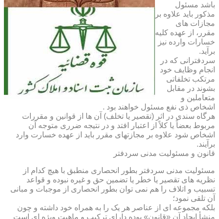
باشد مسئول
مذکور باید علاوه بر
مجازات های
مقرر، از عهده کلیه
خسارات وارده نیز
برآید.
سردفترانی که در
انجام وظایف خود
مرتکب تخلفاتی
بشوند در مقابل
متعاملین و
اشخاص ذی نفع مسئول خواهند بود .
هرگاه سندی در اثر (تقصیر یا تخلف) آن ها از قوانین و مقررات
مربوط بعضاً یا کلاً از اعتبار افتد و در نتیجه ضرری متوجه آن
اشخاص شود علاوه بر مجازتهای مقرر باید از عهده خسارت وارد
برآیند.
قانون و مسئولیت مدنی سردفتر
مسئولیت مدنی سردفتر بطور انحصاری منطبق با هیچ کدام از
نظریه های تقصیر یا خطر یا تضمین حق و غیره نبوده و قواعد
تسبیب و اتلاف را هم نمی توان بطور انحصاری از موجبات و مبانی
آن تلقی نمود؛
بلکه مجموعه ای از عناصر هر یک را به همراه خود داشته و چون
منشأ ایجاد آن «قانون» بوده دارای ترکیب و ماهیت ویژه ای است