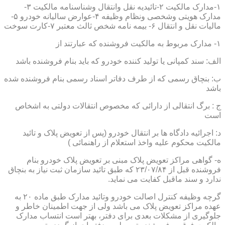
۱-مدارک مالکیت ۲-تائیدیه نقل وانتقال وشناسنامه مالکیت ۳-
مدارک هویتی وشخصی ونظام وظیفه ۴-عوارض سالیانه خودرو ۵-
مالیات نقل و انتقال ۶- بیمه نامه شخص ثالث معتبر ۷-کارت سوخت
۱- مدارک مربوط به مالکیت فروشنده که عبارتند از
الف: سند کمپانی یا تولید کننده خودرو که باید بنام فروشنده باشد
ب: بنچاق رسمی که از طرف دفاتر اسناد رسمی بنام فروشنده شده
باشد
ج : برگ انتقالی از دارائی که مخصوص انتقالات دولتی به اشخاص
است
د: اجرائیه دادگاه ها بر انتقال خودرو (پس از تعویض پلاک و تائید
مالکیت محکوم علیه واخذ استعلام از راهنمائی )
ه- گواهی مراکز تعویض پلاک مبنی بر تعویض پلاک خودرو بنام
فروشنده قبل از ۲۳/۰۷/۸۴ که طبق تائید سازمان ثبت نیاز به بنچاق
ندارد و سند ماقبل کفایت می نماید.
گرچه وظیفه کنترل اصالت خودرو وتائید مدارک طبق ماده ۲۰ به
عهده مراکز تعویض پلاک می باشد ولی از جهت اطمینان خاطر و
جلوگیری از مشکلات بعدی برای دفتر، بهتر است انتساب مدارک