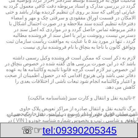
مالکیت فوق به فروشنده توسط سردفتر احراز گردد وتوصیه می
گردد در بررسی مدارک و اسناد مربوطه دقت کافی معمول گردد به
عبارتی اوراقی که سند بر روی آن تنظیم گردیده بهادار باشد و حتی
الامکان در قسمت اوراق مفقودی و سرقتی چک و مهر و امضاء
دفترخانه تنظیم کننده سند ملاحظه و در صورت احتمال اشکال با
دفتر مربوطه تماس حاصل گردد و در مواردی که اصل سند در
دسترس نیست رونوشت برابر با اصل سند از فروشنده مطالبه
گردد ، تنها در مورد بند ۵ با عنایت به موافقت ریاست سازمان ثبت
وتوافق کانون با ناجا به بنچاق با نام فروشنده نیازی نیست .
لازم به ذکر است که ممکن است فروشنده وکیل رسمی داشته
باشد که در این صورت بررسی های گفته شده در خصوص بنچاق در
این خصوص نیز لازم است گرچه قانونا تائیدیه وکالتنامه ها به عهده
دفاتر نمی باشد ولی هرنوع اقدامی که در حصول اطمینان از صحت
و اعتبار وکالتنامه انجام شود تبعات ناشی از اختلافات بعدی را
کاهش می دهد.
۲-تائیدیه نقل و انتقال و کارت سبز (شناسنامه مالکیت)
برگ تائیدیه نقل و انتقال صادره از مراکز تعویض پلاک حاوی
تلفن تماس فوری
دفتر اسناد رسمی در ارامنه, دفترخانه,محضر در
مشخصات کامل خودرو اعم از نوع ، سیستم ، مدل ، رنگ ، شماره
ارامنه
موتور و شاسی ، تیپ و بخصوس شماره شناسه خودرو ( VIN ) در
صدر صفحه و مشخصات فروشنده و خریدار اعم از مشخصات
☞☏
tel:09390205345
سجلی و شماره ملی و کدپستی و آدرس و شماره انتظامی
اختصاصی آنها با قسمت توضیحات برای هریک در قسمت انتهائی و