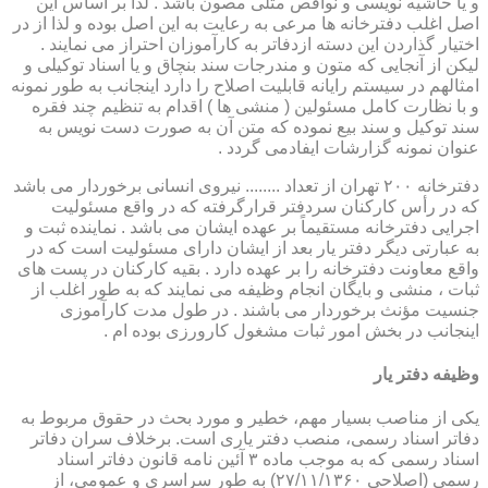
و یا حاشیه نویسی و نواقص مثلی مصون باشد . لذا بر اساس این
اصل اغلب دفترخانه ها مرعی به رعایت به این اصل بوده و لذا از در
اختیار گذاردن این دسته ازدفاتر به کارآموزان احتراز می نمایند .
لیکن از آنجایی که متون و مندرجات سند بنچاق و یا اسناد توکیلی و
امثالهم در سیستم رایانه قابلیت اصلاح را دارد اینجانب به طور نمونه
و با نظارت کامل مسئولین ( منشی ها ) اقدام به تنظیم چند فقره
سند توکیل و سند بیع نموده که متن آن به صورت دست نویس به
عنوان نمونه گزارشات ایفادمی گردد .
دفترخانه ۲۰۰ تهران از تعداد ........ نیروی انسانی برخوردار می باشد
که در رأس کارکنان سردفتر قرارگرفته که در واقع مسئولیت
اجرایی دفترخانه مستقیماً بر عهده ایشان می باشد . نماینده ثبت و
به عبارتی دیگر دفتر یار بعد از ایشان دارای مسئولیت است که در
واقع معاونت دفترخانه را بر عهده دارد . بقیه کارکنان در پست های
ثبات ، منشی و بایگان انجام وظیفه می نمایند که به طور اغلب از
جنسیت مؤنث برخوردار می باشند . در طول مدت کارآموزی
اینجانب در بخش امور ثبات مشغول کارورزی بوده ام .
وظیفه دفتر یار
یكی از مناصب بسیار مهم، خطیر و مورد بحث در حقوق مربوط به
دفاتر اسناد رسمی، منصب دفتر یاری است. برخلاف سران دفاتر
اسناد رسمی كه به موجب ماده ۳ آئین نامه قانون دفاتر اسناد
رسمی (اصلاحی ۲۷/۱۱/۱۳۶۰) به طور سراسری و عمومی، از