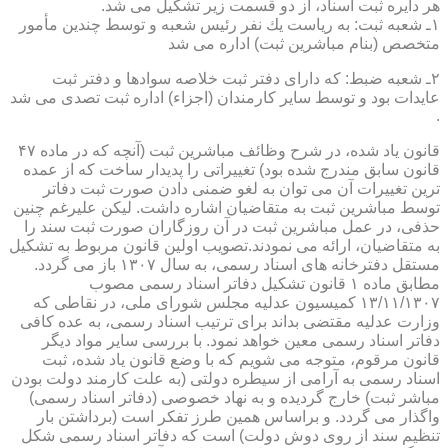
هر دایره ثبت اسناد، از دو قسمت زیر تشكیل می شد.
۱ـ شعبه ثبت: به ریاست یك نفر رئیس شعبه و توسط چندین مأمور
متخصص (بنام مباشرین ثبت) اداره می شد
۲ـ شعبه ضبط: كه دارای دفتر ثبت خلاصه سوادها و دفتر ثبت
عایدات بود و توسط سایر كارمندان (اجزاء) اداره ثبت تصدی می شد
.
قانون یاد شده، در شرح وظائف مباشرین ثبت (آنچه كه در ماده ۴۷
قانون سابق مندرج شده بود) تغییراتی را پدیدار ساخت كه از عمده
ترین تغییرات آن می توان به لغو ضمنی دادن صورت ثبت دفاتر
توسط مباشرین ثبت به متقاضیان اشاره داشت. لیكن علیرغم چنین
حذفی، در عمل مباشرین ثبت در آن روزگاران صورت ثبت سند را
به متقاضیان، ارائه می نمودند.تصویب اولین قانون مربوط به تشكیل
مستقل دفترخانه های اسناد رسمی، به سال ۱۳۰۷ باز می گردد.
مطابق ماده ۱ قانون تشكیل دفاتر اسناد رسمی مصوب
۱۳/۱۱/۱۳۰۷ كمیسیون عدلیه مجلس شورای ملی، در نقاطی كه
وزارت عدلیه مقتضی بداند برای ترتیب اسناد رسمی، به عده كافی
دفاتر اسناد رسمی معین خواهد نمود. با بررسی سایر مواد دیگر
قانون مرقوم، متوجه می شویم كه با وضع قانون یاد شده، ثبت
اسناد رسمی به آرامی از سیطره دولتی (به علت كارمند دولت بودن
مباشر ثبت) خارج گردیده و به نهاد خصوصی (دفاتر اسناد رسمی)
واگذار می گردد. و براساس همین طرز تفكر است (برداشتن بار
تنظیم سند از روی دوش دولت) است كه دفاتر اسناد رسمی شكل