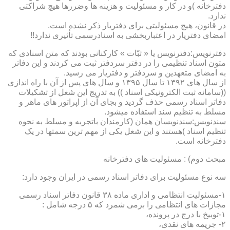
دفترخانه )و در کار و مسئولیت و هزینه ها وضررها هیچ شراکتی
ندارد.
در قانون، هیچ مسئولیتی برای دفتریار ذکر نشده است.
امضای دفتریار در اعتباربخشی به اسنادرسمی تأثیری ندارد!!
دفترنویس:دفترنویس یا « ثبّات » کارکنانی بودند که متن اسنادی که
متون اسناد تنظیمی را در دفتر سردفتر ثبت می کردند و این دفاتر
به امضای متعهدین و سردفتر و دفتریار می رسید.
از سال های ۱۳۹۲ تا سال ۱۳۹۵ و سال های پس از آن با راه اندازی
((سامانه ثبت الکترونیکی اسناد )) به تدریج این شغل از تشکیلات
دفاتر اسناد رسمی حذف گردید و بجای آن از اپراتور های ماهر و
مسلط به تنظیم سند استفاده میشود.
سندنویس:سندنویسان همان (کارمندان باتجربه و مسلط به نحوه
تنظیم اسناد )هستند و این شغل یکی از مهم ترین سمتها در یک
دفترخانه است.
مبحث دوم) : مسئولیت های دفترخانه
سه نوع مسئولیت برای دفاتر اسناد رسمی در ایران وجود دارد:
۱-مسئولیت انتظامی و اداری ماده ۳۸ قانون دفاتر اسناد رسمی
مجازات های انتظامی را برمی شمرد که ۵ درجه شامل :
۱-توبیخ با درج در پرونده،
۲- جریمه های نقدی،