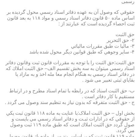
رسمی
حقوقي كه وصول آن به عهده دفاتر اسناد رسمي محول گرديده بر
اساس ماده ۵۰ قانون دفاتر اسناد رسمي و مواد ۱۱۸ به بعد قانون
ثبت احصاء گرديده است كه عبارتند از :
حق الثبت
۲- حق التحرير
۳- ماليا ت طبق مقررات مالياتي
۴- ساير وجوهي كه طبق قوانين ديگر محول شده باشد
حق الثبت:حق الثبت را با توجه به مقررات قانون ثبت وقانون دفاتر
اسناد رسمي ميتوان به سه بخش تقسيم الف– حق الثبت املاك كه
در دفاتر اسناد رسمي به هنگام انجام معا مله اخذ و به مازاد يا
بقاياي ثبتی تعبیر می شود .
ب- حق الثبت اسناد كه در رابطه با تمام اسناد مطرح و در ارتباط
مستقيم با كار دفاتر است .
ج - حق الثبت متفرقه كه بدون نياز به تنظیم سند وصول می گردد .
بخش اول – حق الثبت املاک:با عنايت به ماده ۱۱۸ قانون ثبت يكي
از حقوقي كه در ادارات ثبـت و دفاتر اسناد رسمي مي بايست و
صول گردد حق الثبت املاك است كه طبق ماده ۱۱۹ ثبت وصول
مي گردد.
ماده ۱۱۹ قانون ثبت كه بر اساس بند س از ماده يك قانون وصول