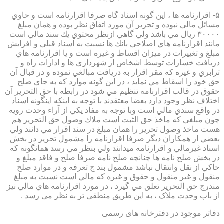
۵- اقرارنامه ها ، اين گونه اسناد گاه صرفا اقرارنامه است و حاوي
مسائل مالي نبوده و تحرير آن مورد اتفاق نظر بوده و همان مبلغ
۳۰۰۰۰ ريال مي باشد ولي گاهي ازنظر محتوي يك سند مالي است
مانند اقرارنامه هاي اصلاحي بانك ها نسبت به اسناد قبلي و افزايش
مبلغ و تغييرات در ميزان اقساط و غيره است و يا اقرارنامه هاي
دريافت خسارات توسط اشخاص از شهرداري ها و ادارات راه و
ترابري و غيره كه مقر اقرار به دريافت مبالغي نموده و در قبال آن
حق خود را اسقاط مي نمايد ، در اين گونه موارد كه به جاي صلح
حقوق در قالب اقرارنامه تنظيم مي شود در رابطه با حق التحرير آن
اختلاف نظر وجود دارد بعضا معتقدند با توجه به اينكه اينگونه اسناد
در واقع سندي مالي است وبا توجه به مفاد يكي از آراء وحدت رويه
چون مبلغي كه ماخذ حق الثبت است ملاك وصول حق التحرير هم
هست ماخذ وصول تحرير را همان مبلغ در سند اقرار مي دانند ولي
بعضي از همكاران ديگر صرفا اقرارنامه را مشمول تحرير در بخش
اسناد غيرمالي و اقرارنامه ميدانند ولي بنظر مي رسد همانگونه كه
در بخش صلح نامه ها چنانچه صلح نامه صرفا صلح و فاقد مبلغ و
حاكي از نقل وانتقال نباشد مشمول بند ج تعرفه و در موارد صلح
منقول و غير منقول و حقوق و غيره كه مالي است نسبت به مبلغ
مندرج حق التحرير تعلق مي گيرد ، در مورد اقرارنامه هاي مالي نيز
از باب وحدت ملاک ، به این طریق منطقی تر به نظر می رسد .
دفاتر موجود در دفترخانه های رسمی