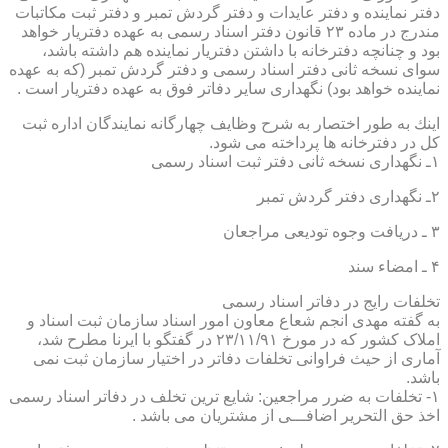
دفتر نماینده و دفتر عایدات و دفتر گردش تمبر و دفتر ثبت مكاتبات
مندرج در ماده ۲۳ قانون دفتر اسناد رسمی به عهده دفتریار خواهد
بود و چنانچه دفترخانه با داشتن دفتریار نماینده هم داشته باشد،
سوای نسخه ثانی دفتر اسناد رسمی و دفتر گردش تمبر (كه به عهده
نماینده خواهد بود) نگهداری سایر دفاتر فوق به عهده دفتریار است .
اینك به طور اختصار به شرح وظایف چهارگانه نمایندگان اداره ثبت
كل در دفترخانه ها پرداخته می شود.
۱ـ نگهداری نسخه ثانی دفتر ثبت اسناد رسمی
۲ـ نگهداری دفتر گردش تمبر
۳ ـ دریافت وجوه تودیعی مراجعان
۴ ـ امضاء سند
تخلفات رایج در دفاتر اسناد رسمی
به گفته مهدی انجم شعاع معاون امور اسناد سازمان ثبت اسناد و
املاک کشور که در مورخ ۲۳/۱۱/۹۱ در گفتگو با ایرنا مطرح شد،
آماری از حیث فراوانی تخلفات دفاتر در اختیار سازمان ثبت نمی
باشد.
۱- تخلفات به ضرر مراجعین: شایع ترین تخلف در دفاتر اسناد رسمی
اخذ حق التحریر اضافـــی از مشتریان می باشد .