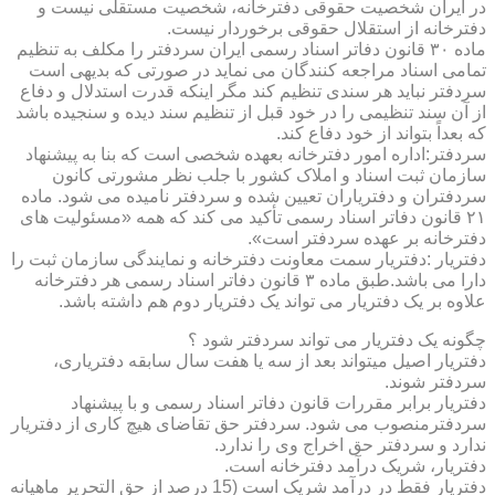
در ایران شخصیت حقوقی دفترخانه، شخصیت مستقلی نیست و
دفترخانه از استقلال حقوقی برخوردار نیست.
ماده ۳۰ قانون دفاتر اسناد رسمی ایران سردفتر را مکلف به تنظیم
تمامی اسناد مراجعه کنندگان می نماید در صورتی که بدیهی است
سردفتر نباید هر سندی تنظیم کند مگر اینکه قدرت استدلال و دفاع
از آن سند تنظیمی را در خود قبل از تنظیم سند دیده و سنجیده باشد
که بعداً بتواند از خود دفاع کند.
سردفتر:اداره امور دفترخانه بعهده شخصی است که بنا به پیشنهاد
سازمان ثبت اسناد و املاک کشور با جلب نظر مشورتی کانون
سردفتران و دفتریاران تعیین شده و سردفتر نامیده می شود. ماده
۲۱ قانون دفاتر اسناد رسمی تأکید می کند که همه «مسئولیت های
دفترخانه بر عهده سردفتر است».
دفتریار :دفتریار سمت معاونت دفترخانه و نمایندگی سازمان ثبت را
دارا می باشد.طبق ماده ۳ قانون دفاتر اسناد رسمی هر دفترخانه
علاوه بر یک دفتریار می تواند یک دفتریار دوم هم داشته باشد.
چگونه یک دفتریار می تواند سردفتر شود ؟
دفتریار اصیل میتواند بعد از سه یا هفت سال سابقه دفتریاری،
سردفتر شوند.
دفتریار برابر مقررات قانون دفاتر اسناد رسمی و با پیشنهاد
سردفترمنصوب می شود. سردفتر حق تقاضای هیچ کاری از دفتریار
ندارد و سردفتر حق اخراج وی را ندارد.
دفتریار، شریک درآمد دفترخانه است.
دفتریار فقط در درآمد شریک است (15 درصد از حق التحریر ماهیانه