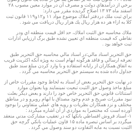
برخي از درآمدهاي دولت و مصرف آن در موارد معين مصوب ۲۸
اسفند ماه ۷۳ ۱۳ اصلاح گرديده مقرر مي دارد:
براي ثبت ملك دردفتر املاك موضوع مواد ۱۱ و۱۲و۱۱۹ قانون ثبت
كلا به ازاء هر ده هزار ريال يك هزار ريال دريافت مي شود .
ملاك محاسبه حق الثبت املاك، حد اقل قيمت منطقه اي ودر
نقاطي كه قيمت منطقه اي تعيين نشده طبق برگ ارزيابي ادارات
ثبت خواهد بود .
حق التحرير اسناد مالي:در اسناد مالي محاسبه حق التحرير طبق
تعرفه ارسالي و فاقد هرگونه ابهام است به ويژه آنكه اكثريت قريب
به اتفاق همكاران از رايانه استفاده و با وارد كردن مبلغ سند طبق
جداول داده شده به سيستم حق التحرير محاسبه مي گردد .
در نهايت حق التحرير بعض از اسناد به لحاظ وجود مقررات خاص از
مبلغ ماخذ وصول حق الثبت تبعيت نمينمايند ويا بعنوان موارد
استنائات قانوني حق التحرير خاص خود را دارند و بعض ديگر بعلت
نبود مقررات صريح و عدم وجود مصداق با ابهام روبرو و در مناطق
مختلف و نزد همكاران نظريات و رويه هاي عملي متفاوتي را بوجود
آورده است كه مختصرا به مواردي از آن اشاره ميگردد :
۱- اسناد فروش اقساطي بانكها كه در تعقيب مشاركت مدني منعقد
ميگردد بر اساس تبصره ماده ۱۵ قاون عمليات بانكي گرچه حق
الثبت نسبت به مابه التفاوت دو سند وصول مي گردد .