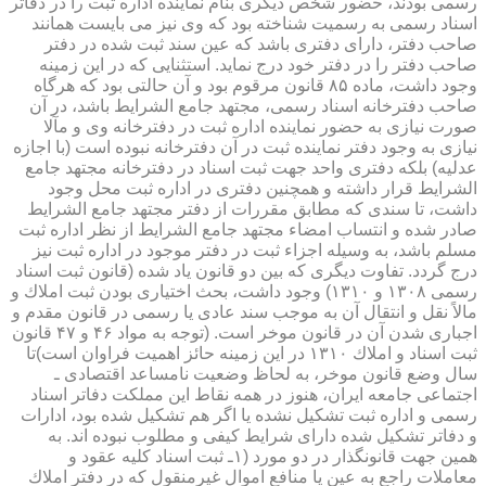
رسمی بودند، حضور شخص دیگری بنام نماینده اداره ثبت را در دفاتر
اسناد رسمی به رسمیت شناخته بود كه وی نیز می بایست همانند
صاحب دفتر، دارای دفتری باشد كه عین سند ثبت شده در دفتر
صاحب دفتر را در دفتر خود درج نماید. استثنایی كه در این زمینه
وجود داشت، ماده ۸۵ قانون مرقوم بود و آن حالتی بود كه هرگاه
صاحب دفترخانه اسناد رسمی، مجتهد جامع الشرایط باشد، در آن
صورت نیازی به حضور نماینده اداره ثبت در دفترخانه وی و مآلا
نیازی به وجود دفتر نماینده ثبت در آن دفترخانه نبوده است (با اجازه
عدلیه) بلكه دفتری واحد جهت ثبت اسناد در دفترخانه مجتهد جامع
الشرایط قرار داشته و همچنین دفتری در اداره ثبت محل وجود
داشت، تا سندی كه مطابق مقررات از دفتر مجتهد جامع الشرایط
صادر شده و انتساب امضاء مجتهد جامع الشرایط از نظر اداره ثبت
مسلم باشد، به وسیله اجزاء ثبت در دفتر موجود در اداره ثبت نیز
درج گردد. تفاوت دیگری كه بین دو قانون یاد شده (قانون ثبت اسناد
رسمی ۱۳۰۸ و ۱۳۱۰) وجود داشت، بحث اختیاری بودن ثبت املاك و
مالاً نقل و انتقال آن به موجب سند عادی یا رسمی در قانون مقدم و
اجباری شدن آن در قانون موخر است. (توجه به مواد ۴۶ و ۴۷ قانون
ثبت اسناد و املاك ۱۳۱۰ در این زمینه حائز اهمیت فراوان است)تا
سال وضع قانون موخر، به لحاظ وضعیت نامساعد اقتصادی ـ
اجتماعی جامعه ایران، هنوز در همه نقاط این مملكت دفاتر اسناد
رسمی و اداره ثبت تشكیل نشده یا اگر هم تشكیل شده بود، ادارات
و دفاتر تشكیل شده دارای شرایط كیفی و مطلوب نبوده اند. به
همین جهت قانونگذار در دو مورد (۱ـ ثبت اسناد كلیه عقود و
معاملات راجع به عین یا منافع اموال غیرمنقول كه در دفتر املاك