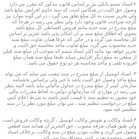
۲-اسناد متمم بانكي نيز بر اساس قانون مذكور كه مقرر مي دارد
وصول حق الثبت در هنگامي است كه سند حاوي افزايش مبلغ باشد
ولي تحرير نسبت به كل مبلغ تعلق مي گيرد ، در اين گونه موارد نيز
گرچه صراحت قانون وجود دارد ولي بنظر مي رسد در هرجا كه
مبلغ مندرج در سند جديد مانند فروش اقساطي كل مبلغ باشد
بنحوي كه اطلاق مبلغ سند بر آن امكان پذير باشد تحرير بر اساس
كل محاسبه مي گردد و در جائي كه عرفا همان تفاوت مبلغ سند
جديد محسوب مي گردد مبلغ تفاوت ماخذ محاسبه حق الثبت و
تحرير خواهد بود مانند اكثر اسناد متمم كه بموجب آن مبلغ سند قبلي
از مبلغي به مبلغ ديگر افزايش مييابد طبعا مبلغ سند همان مبلغ
افزوده تلقی و مأخذ محاسبه هر دو نوع حقوق می باشد .
۳- اسناد اتومبيل از مبلغ مندرج در سند تبعيت مي نمايد كه مي تواند
مبلغ ماخذ وصول حق الثبت باشد يا خير ولي براساس بخشنامه
سازمان كمتر از مبلغ مندرج در جداول مالياتي نبايد باشد البته بنظر
مي رسد در مواردي كه سازمانهاي دولتي به لحاظ مقررات مالي
خود مجبور به تنظيم سند با قيمت كمتر باشند به شرط اعلام كتبي
مبلغ در درخواست تنظيم سند ، مي توان مبلغ مورد نظر را در سند
تنظيمي قيد نمود.
۴-اسناد وكالت و تفويض وكالت اتومبيل ، گرچه وكالت فروش است
ولي طبق همان تعرفه مصوب ، حق التحرير آن همانند سند قطعي
وصول مي گردد و بعلت نبودن مبلغ در سند وكالت، برخلاف اسناد
قطعی موضوع تحریر کمتر مصداق پیدا نمی کند .