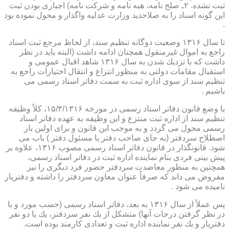
ثبت نشده. ۲ـ صلح نامه، هبه نامه و شركت نامه) اجباری بودن ثبت
این گونه اسناد را به صلاحدید وزارت عدلیه واگذار و محول نموده بود
.
تا سال ۱۳۱۶ وضعیت دوگانه تنظیم سند، از لحاظ مرجع ثبت اسناد
راجع به اموال غیرمنقول همچنان ادامه داشت (البته باید در نظر
داشت كه با نزدیك شدن به سال ۱۳۱۶ شاهد اقبال عمومی و
استقبال مقامات دولتی به منظور انتزاع و انتقال اختیارات راجع به
تنظیم سند از سوی اداره ثبت به سمت دفاتر اسناد رسمی می
باشیم .
با وضع قانون دفاتر اسناد رسمی در مورخه ۱۵/۳/۱۳۱۶، كلاً وظیفه
تنظیم سند از اداره ثبت منتزع و این وظیفه به عهده دفاتر اسناد
رسمی محول می گردد و به موجب این قانون و برای اولین بار
اصطلاح سردفتر (به جای صاحب دفتر یا مسئول دفتر ) باب می
شود. قانونگذار در قانون دفاتر اسناد رسمی مصوب ۱۳۱۶، علاوه بر
پیش بینی فردی بنام نماینده اداره ثبت در دفاتر اسناد رسمی،
همچنین به منظور معاضدت سردفتر حضور فرد دیگری را نیز
مفروض می داند كه صرفاً عنوان معاون سردفتر را داشته و دفتریار
نامیده می شود .
پس عملاً از سال ۱۳۱۶ به بعد، دفاتر اسناد رسمی (حسب مورد و با
در نظر گرفتن درجات آنها) متشكل از یك نفر سردفتر، یك یا دو نفر
دفتریار و یك نفر نماینده اداره ثبت و تعدادی كارمند بوده است.