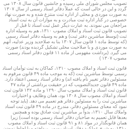
تصویب مجلس شورای ملی رسیده و جانشین قانون سال ۱۳۰۸ می
گردد و این در حالی است كه عملاً دفاتر اسناد رسمی از سال ۱۳۰۷
به صورت موردی و محلی از اداره ثبت منتزع شده و به صورت نهاد
خصوصی در كنار اداره ثبت مبادرت و به موازات آن به ثبت اسناد
مراجعان می نمودند. به عبارت دیگر عمل ثبت اسناد تا قبل از
تصویب قانون ثبت اسناد و املاك مصوب ۱۳۱۰، هم به وسیله اداره
ثبت (توسط مباشرین دفتر ثبت) و هم به وسیله دفاتر اسناد رسمی
(كه توسط ماده ۱ قانون سال ۱۳۰۷ بنا به صلاحدید وزیر عدلیه، آنهم
به صورت موردی و با صلاحیت محلی تشكیل گردیده بودند) صورت
می گیرد. (برداشت مفهومی از ماده ۱۱ قانون دفاتر اسناد رسمی
مصوب ۱۳۰۷ )
قانون ثبت اسناد و املاك مصوب ۱۳۱۰، كماكان به ثبت توأمان اسناد
رسمی توسط مباشرین ثبت (كه به موجب ماده ۴۹ قانون مرقوم به
مسئولین دفاتر تغییر نام یافته اند) و دفاتر اسناد رسمی اعتقاد دارد.
ماده ۴۹ قانون جدیدالتصویب كه در حقیقت برداشتی از ماده ۴۷
قانون ثبت اسناد و املاك مصوب سال ۱۲۹۰ و ماده ۱۴۲ قانون ثبت
اسناد و املاك مصوب سال ۱۳۰۸ بود، همان وظایف و اختیارات
مباشرین ثبت را به مسئولین دفاتر هم تعمیم می دهد. (باید توجه
نمود كه معنای مسئولین دفاتر، مندرج در ماده ۴۹ قانون ثبت اسناد
واملاك سال ۱۳۱۰، بدواً بر مباشرین ثبت صادق بوده و همچنین
بعدها قابل تعمیم به صاحبان دفاتر اسناد رسمی بوده است) زیرا
همان قانونگذار در مواد ۸۱ و ۹۱ قانون ثبت اسناد و املاك مصوب
۱۳۱۰، به شرح عملكرد دفاتر اسناد رسمی پرداخته و با لحاظ نمودن