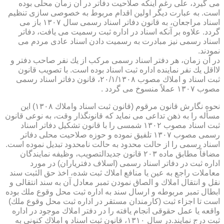
می گیرد، علی رغم اینكه صلاحیت دفاتر در آن زمان محلی بوده
است. به عبارت دیگر اولین اقدام مربوط به خصوصی سازی تنظیم
اسناد مراجعان، به قانون دفاتر اسناد رسمی سال ۱۳۰۷ باز می
گردد. علاوه بر آنكه اسناد در اداره ثبت رسمیت می یافت، دفاتر
اسناد رسمی نیز مبادرت به رسمیت دادن اسناد عادی مردم می
نمودند.
در آن زمان، هر دفتر اسناد رسمی مركب از یك نفر صاحب دفتر و
لااقل یك نفر نماینده اداره ثبت اسناد بوده است. با تصویب قانون
ثبت اسناد و املاك مصوب ۲۰/۱/۱۳۰۸، قانون دفاتر اسناد رسمی
مصوب ۱۳۰۷ عملاً منسوخ می گردد .
نحوه نگارش قانون مرقوم (قانون ثبت اسناد واملاك ۱۳۰۸) این
مسأله را به ذهن تداعی می نماید كه قانونگذار وقت، به نوعی قانون
ثبت اسناد مصوب ۱۳۰۲ شمسی را با قانون تشكیل دفاتر اسناد
رسمی مصوب ۱۳۰۷ تلفیق نموده و حوزه صلاحیت محلی دفاتر
اسناد رسمی را از حالت محدود به حالت نامحدود تبدیل نموده است.
مضافاً مطابق ماده ۲۰۳ قانون جدیدالتصویب، وظیفه نمایندگان
اداره ثبت در دفاتر اسناد رسمی (اسلاف دفتریاران) در مورد
معاملات راجع به عین یا منافع املاك ثبت شده، اخذ حق الثبت سند
نقل و انتقال املاك و الصاق نمودن تمبر معادل آن به سند انتقالی و
ابطال تمبر مربوطه و ارسال سند به اداره ثبت محل وقوع ملك بوده
است تا اجزاء ثبت (كارمندان مستقر در اداره ثبت محل وقوع ملك)
واقعه یا عمل حقوقی انجام یافته را در دفتر املاك موجود در اداره
ثبت درج نمایند.در سال ۱۳۱۰، قانون ثبت اسناد و املاك كنونی به