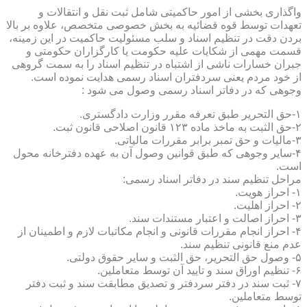
واگذاری بخشی از امور حاکمیتی شامل ثبت نقل و انتقالات و
تعهدات توسط قوه قضائیه به بخش خصوصی متخصص، علاوه بر بالا
بردن دقت در تنظیم اسناد و سلب مسئولیت حاکمیت در این زمینه،
قسمت مهمی از شکایات علیه حکومت یا کارگزاران حکومتی و
جبران خسارات ناشی از اشتباه در تنظیم اسناد را به سمت گروهی
از خود مردم یعنی سردفتران اسناد رسمی هدایت نموده است.
وجوهی که در دفاتر اسناد رسمی وصول می شود :
۱-حق التحریر طبق تعرفه مقرر وزارت دادگستری.
۲-حق الثبت به ماخذ ماده ۱۲۳ قانون اصلاحی قانون ثبت.
۳-مالیات و حق تمبر برابر مقررات مالیاتی.
۴-سایر وجوهی که طبق قوانین وصول آن به عهده دفترخانه محول
است.
مراحل تنظیم سند در دفاتر اسناد رسمی:
۱- احراز هویت.
۲- احراز اهلیت.
۳- احراز اصالت و اعتبار مستندات سند.
۴- احراز انجام مقررات قانونی و انجام مکاتبات لازم و اطمینان از
عدم منع قانونی تنظیم سند.
۵- وصول حق التحریر، حق الثبت و سایر حقوق دولتی.
۶- تنظیم اوراق سند و تایید آن توسط متعاملین.
۷- ثبت سند در دفتر سردفتر و تصدیق مطابقت سند و ثبت دفتر
توسط متعاملین.