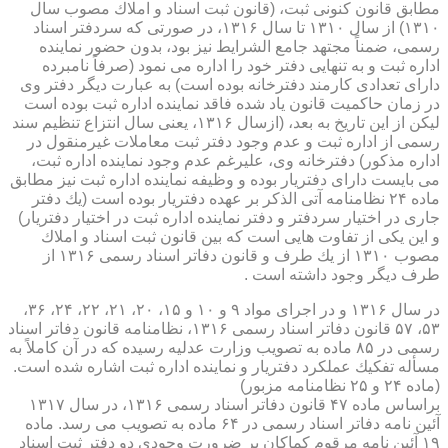
مطابق قانون كنونی ثبت، (قانون ثبت اسناد و املاك مصوب سال
۱۳۱۰) از سال ۱۳۱۰ تا سال ۱۳۱۶، در صورتی كه سردفتر اسناد
رسمی، ضمناً مجتهد جامع الشرایط نیز بود، بدون حضور نماینده
اداره ثبت و به تنهایی دفتر خود را اداره می نمود (صرفاً نامبرده
دارای تعدادی كارمند دفترخانه بوده است) به عبارت دیگر دفتر وی
در زمان حاكمیت قانون یاد شده فاقد نماینده اداره ثبت بوده است
لیكن از این تاریخ به بعد، (ازسال ۱۳۱۶، یعنی سال انتزاع تنظیم سند
رسمی از اداره ثبت و عدم وجود دفتر ثبت معاملات غیرمنقول در
اداره مذكور) دفترخانه وی، علیرغم عدم وجود نماینده اداره ثبت،
می بایست دارای دفتریار بوده و وظیفه نماینده اداره ثبت نیز مطابق
ماده ۲۴ نظامنامه آتی الذكر بر عهده دفتریار بوده است (یك دفتر
جاری در اختیار سردفتر و دفتر نماینده اداره ثبت در اختیار دفتریار)
و این یكی از تفاوت هایی است كه بین قانون ثبت اسناد و املاك
مصوب ۱۳۱۰ از یك طرف و قانون دفاتر اسناد رسمی ۱۳۱۶ از
طرف دیگر وجود داشته است .
در سال ۱۳۱۶ و در اجرای مواد ۹ و ۱۰ و ۱۵، ۲۰، ۲۱، ۲۲، ۲۴، ۳۶،
۵۳، ۵۷ قانون دفاتر اسناد رسمی ۱۳۱۶، نظامنامه قانون دفاتر اسناد
رسمی در ۸۵ ماده به تصویب وزارت عدلیه رسیده كه در آن كاملاً به
مسأله تفكیك عملكرد دفتریار و نماینده اداره ثبت اشاره شده است.
(ماده ۲۴ و ۲۵ نظامنامه مزبور)
براساس ماده ۴۷ قانون دفاتر اسناد رسمی ۱۳۱۶، در سال ۱۳۱۷
آئین نامه دفاتر اسناد رسمی در ۶۴ ماده به تصویب می رسد. ماده
۱۹ آئین نامه مرقوم كماكان بر ضرورت وجودی دو دفتر ثبت اسناد