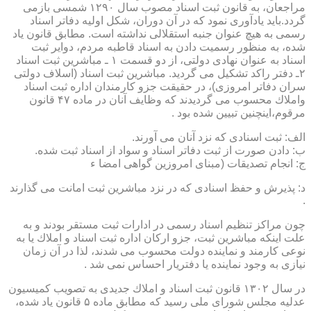
مراجعان، به قانون ثبت اسناد مصوب سال ۱۲۹۰ شمسی بازمی
گردد.باید یادآوری نمود كه در آن دوران، شكل اولیه دفاتر اسناد
رسمی به هیچ عنوان جنبه استقلالی نداشته است. مطابق قانون یاد
شده، به منظور رسمیت دادن به اسناد قاطبه مردم، دوایر ثبت
اسناد به عنوان نهادی دولتی، از دو قسمت ۱ ـ مباشرین ثبت اسناد
۲ـ دفتر راكد تشكیل می گردید. مباشرین ثبت اسناد (اسلاف دولتی
سران دفاتر امروزی)، در حقیقت جزو كارمندان اداره ثبت اسناد
واملاك محسوب می گردیدند كه وظایف آنان در ماده ۴۷ قانون
مرقوم،اینچنین تبیین شده بود .
الف: ثبت اسنادی كه نزد آنان می آورند.
ب: دادن صورت از ثبت دفاتر اسناد و سواد از اسناد ثبت شده.
ج: انجام تصدیقات (مبنای امروزین گواهی امضا ء
د: پذیرش و حفظ اسنادی كه در نزد مباشرین ثبت امانت می گذارند
.
چون مراكز تنظیم اسناد رسمی در ادارات ثبت مستقر بودند و به
علت اینكه مباشرین ثبت، جزو اركان اداره ثبت اسناد و املاك یا به
نوعی كارمند و نماینده دولت محسوب می شدند، لذا در آن زمان
نیازی به وجود نماینده یا دفتریار احساس نمی شد .
در سال ۱۳۰۲ قانون ثبت اسناد و املاك جدیدی به تصویب كمیسیون
عدلیه مجلس شورای ملی رسید كه مطابق ماده ۵ قانون یاد شده،