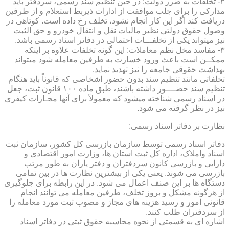
۲- تخلفات به ضرر دولت: در حین تنظیم سند رسمی، سردفتر باید
مدارکی را برای جلب موافقت از ادارات ذیربط استعلام و از طرفین
دریافت کند اگر این کار انجام نشود، تخلف رخ داده است. کوتاهی در
وصول حقوق دولتی نظیر مالیات نقل و انتقال خودرو و حق الثبت
نیز میتواند یکی از تخلفـــات احتمالی در دفاتر اسناد رسمی باشد.
۳- مفاسد مخل نظم معاملات: این گونه تخلفات علاوه بر اینکه
ممکــن است باعث ورود خسارت به طرفین معامله شود میتواند
بهداشت حقوقی جامعه را نیز تهدید نماید.
تخلفاتی مانند تنظیم سند بدون حضور اشخاصی که قانوناً باید هنگام
تنظیم سند حضــــور داشته باشند، طبق ماده ۱۰۰ قانون ثبت، جعل
در اسناد رسمی شناخته میشود که معمولاً برای آنها مجـازات کیفری
نیز در نظر گرفته می شود.
نظارت بر دفاتر اسناد رسمی:
دفاتر اسناد رسمی توسط سازمان بازرسی کل کشور، سازمان ثبت
اسناد واملاک، اداره کل ثبت استان ها، وزارت امور اقتصادی و
دارایی و بازرسی کانون سردفتران و دفتر یاران به طور مرتب
بازرسی می شوند. یعنی یکی از بیشترین نظارت ها در بین تمامی
دستگاه ها بر این صنف اعمال می شود. در این رابطه برای جلوگیری
از هرگونه مشکل و بروز تخلف، طرفین معامله می توانند انجام
قانونی امور و رسید هزینه های مجاز و مصوب ثبت مورد معامله را
از سردفتران طلب کنند.
اشاره ای به قسمتی از نحوه محاسبه حقوق ثبتی در دفاتر اسناد