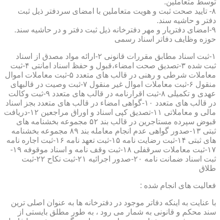
توسط متعاملین.
۸- تایید صحت ثبت و هویت متعاملین با امضای سردفتر ذیل ثبت
دفتر و حاشیه سند.
۹-امضای دفتریار و مهر دفترخانه ذیل ثبت دفتر و در حاشیه سند.
حوزه وظایف دفاتر اسناد رسمی
۱-ثبت اسناد مطابق مقررات قانونی ۲-ارائه مواد مصدق از اسناد
ثبت شده ۳-تصدیق صحت امضاء،قبول و حفظ اسناد امانتی ۴-ثبت
معاملات شرطی و رهنی در قالب های متعدد ۵-ثبت معاملات اموال
منقول ۶-ثبت معاملات اموال غیر منقول ۷-ثبت وصیت در قالبهای
عهدی و تکمیلی ۸-ثبت اقرارنامه در قالب های متعدد ۹-ثبت وکالت
در قالب های متعدد ۱۰-گواهی امضاء در قالب های متعدد بجز اسناد
مالی و معاملاتی ۱۱-تصدیق کپی اسناد و اوراق مراجعین ۱۲-دریافت
قبوض سپرده مستاجرین در قالب بند ۵۲ مجموعه بخشنامه های
ثبتی ۱۳-صدور گواهی عدم انجام معامله بند ۸۹ مجموعه بخشنامه
های ثبتی ۱۴-ثبت رضایت نامه ۱۵-ثبت تعهد نامه ۱۶-ثبت اجاره نامه
۱۷-ثبت معاملات سرقفلی ۱۸-ثبت وقف نامه و اسناد موقوفه ۱۹-
ثبت اسناد ضمانت نامه ۲۰-صدور اجرائیه ۲۱-ثبت نکاح ۲۲-ثبت
طلاق
فعالیت های انجام شده :
با عنایت به اینکه دفاتر موجود در دفترخانه ها به عنوان اصلی ترین
سند محکم و قانونی به شمار می رود ، به طور مطلق بایستی از