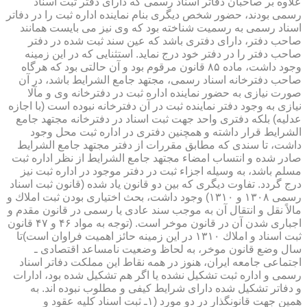
علاوه بر صاحبان دفاتر اسناد رسمی كه دارای دفتر ثبت اسناد
رسمی بودند، حضور شخص دیگری بنام نماینده اداره ثبت را در دفاتر
اسناد رسمی به رسمیت شناخته بود كه وی نیز می بایست همانند
صاحب دفتر، دارای دفتری باشد كه عین سند ثبت شده در دفتر
صاحب دفتر را در دفتر خود درج نماید. استثنایی كه در این زمینه
وجود داشت، ماده ۸۵ قانون مرقوم بود و آن حالتی بود كه هرگاه
صاحب دفترخانه اسناد رسمی، مجتهد جامع الشرایط باشد، در آن
صورت نیازی به حضور نماینده اداره ثبت در دفترخانه وی و مآلا
نیازی به وجود دفتر نماینده ثبت در آن دفترخانه نبوده است (با اجازه
عدلیه) بلكه دفتری واحد جهت ثبت اسناد در دفترخانه مجتهد جامع
الشرایط قرار داشته و همچنین دفتری در اداره ثبت محل وجود
داشت، تا سندی كه مطابق مقررات از دفتر مجتهد جامع الشرایط
صادر شده و انتساب امضاء مجتهد جامع الشرایط از نظر اداره ثبت
مسلم باشد، به وسیله اجزاء ثبت در دفتر موجود در اداره ثبت نیز
درج گردد. تفاوت دیگری كه بین دو قانون یاد شده (قانون ثبت اسناد
رسمی ۱۳۰۸ و ۱۳۱۰) وجود داشت، بحث اختیاری بودن ثبت املاك و
مالاً نقل و انتقال آن به موجب سند عادی یا رسمی در قانون مقدم و
اجباری شدن آن در قانون موخر است. (توجه به مواد ۴۶ و ۴۷ قانون
ثبت اسناد و املاك ۱۳۱۰ در این زمینه حائز اهمیت فراوان است)تا
سال وضع قانون موخر، به لحاظ وضعیت نامساعد اقتصادی ـ
اجتماعی جامعه ایران، هنوز در همه نقاط این مملكت دفاتر اسناد
رسمی و اداره ثبت تشكیل نشده یا اگر هم تشكیل شده بود، ادارات
و دفاتر تشكیل شده دارای شرایط كیفی و مطلوب نبوده اند. به
همین جهت قانونگذار در دو مورد (۱ـ ثبت اسناد كلیه عقود و