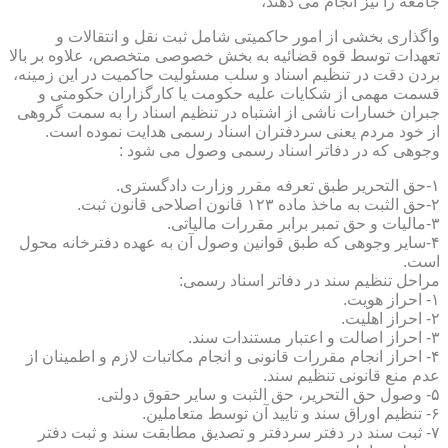
جامعه را نیز انجام می دهند،
واگذاری بخشی از امور حاکمیتی شامل ثبت نقل و انتقالات و
تعهدات توسط قوه قضائیه به بخش خصوصی متخصص، علاوه بر بالا
بردن دقت در تنظیم اسناد و سلب مسئولیت حاکمیت در این زمینه،
قسمت مهمی از شکایات علیه حکومت یا کارگزاران حکومتی و
جبران خسارات ناشی از اشتباه در تنظیم اسناد را به سمت گروهی
از خود مردم یعنی سردفتران اسناد رسمی هدایت نموده است.
وجوهی که در دفاتر اسناد رسمی وصول می شود :
۱-حق التحریر طبق تعرفه مقرر وزارت دادگستری.
۲-حق الثبت به ماخذ ماده ۱۲۳ قانون اصلاحی قانون ثبت.
۳-مالیات و حق تمبر برابر مقررات مالیاتی.
۴-سایر وجوهی که طبق قوانین وصول آن به عهده دفترخانه محول
است.
مراحل تنظیم سند در دفاتر اسناد رسمی:
۱- احراز هویت.
۲- احراز اهلیت.
۳- احراز اصالت و اعتبار مستندات سند.
۴- احراز انجام مقررات قانونی و انجام مکاتبات لازم و اطمینان از
عدم منع قانونی تنظیم سند.
۵- وصول حق التحریر، حق الثبت و سایر حقوق دولتی.
۶- تنظیم اوراق سند و تایید آن توسط متعاملین.
۷- ثبت سند در دفتر سردفتر و تصدیق مطابقت سند و ثبت دفتر