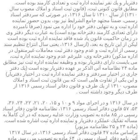
دفتریار و یك نفر نماینده اداره ثبت و تعدادی كارمند بوده است.
مطابق قانون كنونی ثبت، (قانون ثبت اسناد و املاك مصوب سال
۱۳۱۰) از سال ۱۳۱۰ تا سال ۱۳۱۶، در صورتی كه سردفتر اسناد
رسمی، ضمناً مجتهد جامع الشرایط نیز بود، بدون حضور نماینده
اداره ثبت و به تنهایی دفتر خود را اداره می نمود (صرفاً نامبرده
دارای تعدادی كارمند دفترخانه بوده است) به عبارت دیگر دفتر وی
در زمان حاكمیت قانون یاد شده فاقد نماینده اداره ثبت بوده است
لیكن از این تاریخ به بعد، (ازسال ۱۳۱۶، یعنی سال انتزاع تنظیم سند
رسمی از اداره ثبت و عدم وجود دفتر ثبت معاملات غیرمنقول در
اداره مذكور) دفترخانه وی، علیرغم عدم وجود نماینده اداره ثبت،
می بایست دارای دفتریار بوده و وظیفه نماینده اداره ثبت نیز مطابق
ماده ۲۴ نظامنامه آتی الذكر بر عهده دفتریار بوده است (یك دفتر
جاری در اختیار سردفتر و دفتر نماینده اداره ثبت در اختیار دفتریار)
و این یكی از تفاوت هایی است كه بین قانون ثبت اسناد و املاك
مصوب ۱۳۱۰ از یك طرف و قانون دفاتر اسناد رسمی ۱۳۱۶ از
طرف دیگر وجود داشته است .
در سال ۱۳۱۶ و در اجرای مواد ۹ و ۱۰ و ۱۵، ۲۰، ۲۱، ۲۲، ۲۴، ۳۶،
۵۳، ۵۷ قانون دفاتر اسناد رسمی ۱۳۱۶، نظامنامه قانون دفاتر اسناد
رسمی در ۸۵ ماده به تصویب وزارت عدلیه رسیده كه در آن كاملاً به
مسأله تفكیك عملكرد دفتریار و نماینده اداره ثبت اشاره شده است.
(ماده ۲۴ و ۲۵ نظامنامه مزبور)
براساس ماده ۴۷ قانون دفاتر اسناد رسمی ۱۳۱۶، در سال ۱۳۱۷
آئین نامه دفاتر اسناد رسمی در ۶۴ ماده به تصویب می رسد. ماده