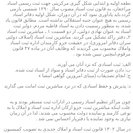
نطفه اولیه و ابتدایی شكل گیری مركزیتی جهت ثبت رسمی اسناد
مراجعان، به قانون ثبت اسناد مصوب سال ۱۲۹۰ شمسی بازمی
گردد.باید یادآوری نمود كه در آن دوران، شكل اولیه دفاتر اسناد
رسمی به هیچ عنوان جنبه استقلالی نداشته است. مطابق قانون یاد
شده، به منظور رسمیت دادن به اسناد قاطبه مردم، دوایر ثبت
اسناد به عنوان نهادی دولتی، از دو قسمت ۱ ـ مباشرین ثبت اسناد
۲ـ دفتر راكد تشكیل می گردید. مباشرین ثبت اسناد (اسلاف دولتی
سران دفاتر امروزی)، در حقیقت جزو كارمندان اداره ثبت اسناد
واملاك محسوب می گردیدند كه وظایف آنان در ماده ۴۷ قانون
مرقوم،اینچنین تبیین شده بود .
الف: ثبت اسنادی كه نزد آنان می آورند.
ب: دادن صورت از ثبت دفاتر اسناد و سواد از اسناد ثبت شده.
ج: انجام تصدیقات (مبنای امروزین گواهی امضا ء
د: پذیرش و حفظ اسنادی كه در نزد مباشرین ثبت امانت می گذارند
.
چون مراكز تنظیم اسناد رسمی در ادارات ثبت مستقر بودند و به
علت اینكه مباشرین ثبت، جزو اركان اداره ثبت اسناد و املاك یا به
نوعی كارمند و نماینده دولت محسوب می شدند، لذا در آن زمان
نیازی به وجود نماینده یا دفتریار احساس نمی شد .
در سال ۱۳۰۲ قانون ثبت اسناد و املاك جدیدی به تصویب كمیسیون