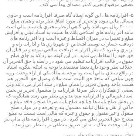
قطعی موضوع تحریر کمتر مصداق پیدا نمی کند .
۵- اقرارنامه ها ، اين گونه اسناد گاه صرفا اقرارنامه است و حاوي
مسائل مالي نبوده و تحرير آن مورد اتفاق نظر بوده و همان مبلغ
۳۰۰۰۰ ريال مي باشد ولي گاهي ازنظر محتوي يك سند مالي است
مانند اقرارنامه هاي اصلاحي بانك ها نسبت به اسناد قبلي و افزايش
مبلغ و تغييرات در ميزان اقساط و غيره است و يا اقرارنامه هاي
دريافت خسارات توسط اشخاص از شهرداري ها و ادارات راه و
ترابري و غيره كه مقر اقرار به دريافت مبالغي نموده و در قبال آن
حق خود را اسقاط مي نمايد ، در اين گونه موارد كه به جاي صلح
حقوق در قالب اقرارنامه تنظيم مي شود در رابطه با حق التحرير آن
اختلاف نظر وجود دارد بعضا معتقدند با توجه به اينكه اينگونه اسناد
در واقع سندي مالي است وبا توجه به مفاد يكي از آراء وحدت رويه
چون مبلغي كه ماخذ حق الثبت است ملاك وصول حق التحرير هم
هست ماخذ وصول تحرير را همان مبلغ در سند اقرار مي دانند ولي
بعضي از همكاران ديگر صرفا اقرارنامه را مشمول تحرير در بخش
اسناد غيرمالي و اقرارنامه ميدانند ولي بنظر مي رسد همانگونه كه
در بخش صلح نامه ها چنانچه صلح نامه صرفا صلح و فاقد مبلغ و
حاكي از نقل وانتقال نباشد مشمول بند ج تعرفه و در موارد صلح
منقول و غير منقول و حقوق و غيره كه مالي است نسبت به مبلغ
مندرج حق التحرير تعلق مي گيرد ، در مورد اقرارنامه هاي مالي نيز
از باب وحدت ملاک ، به این طریق منطقی تر به نظر می رسد .
دفاتر موجود در دفترخانه های رسمی