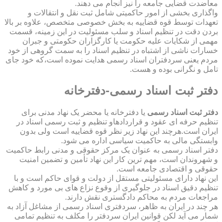
معاضدت قضایی جامعه را نیز انجام می دهند.
واگذاری بخشی از امور حاکمیتی شامل ثبت نقل و انتقالات و
تعهدات توسط قوه قضاییه به بخش خصوصی متخصص، علاوه بر بالا
بردن دقت در تنظیم اسناد و سلب مسئولیت در این زمینه، قسمت
مهمی از شکایات علیه حکومت یا کارگزاران حکومتی و جبران
خسارات ناشی از اشتباه در تنظیم اسناد را به سمت گروهی از خود
مردم یعنی سردفتران اسناد رسمی هدایت نموده است،که خود جای
تامل و نگرانی بوده و هست.
دفتر ثبت اسناد رسمی-دفترخانه
دفتر ثبت اسناد رسمی
یا دفترخانه یا محضر یک نهاد مدنی برای
تنظیم حرفه ای عقود و قراردادهاو تنظیم و ثبت رسمی اسناد در
ایران است.هرچند این نهاد زیر نظر قوه قضاییه است ولی بدون
وابستگی مالی به حاکمیت سیاسی اداره می شود.
دفتر اسناد رسمی به عنوان یک مرکز حقوقی و مدنی رابط حاکمیت
و شهروندان است، مهم ترین کار این نهاد تأمین و تضمین امنیت
حقوقی و اقتصادی جامعه است.
این نهاد دارای مسئولیتی مستقل از دولت و قوای حاکم است و با
تنظیم دقیق اسناد در جلوگیری از وقوع نزاع های بی مورد و کاهش
مراجعات مردم به محاکم دادگستری نقش دارند.
هر چند در ایران به ظاهر، سردفتری اسناد رسمی از مشاغل آزاد به
شمار می آید لکن قوانین ایران سردفتر را مکلف به تنظیم تمامی