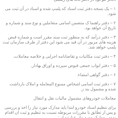
۱ – یک نسخه دفتر ثبت اسناد که پلمپ شده و اسناد در آن ثبت می
شود.
۲ – دفتر راهنما ک متضمن اسامی متعاملین و نوع سند و شماره و
تاریخ آن خواهد بود.
۳ – دفتر درآمد که به منظور ثبت سند مقرر است و شماره قبض
هزینه های مزبور در آن قید می شود این دفتر از طرف سازمان ثبت
پلمپ خواهد شد.
۴ – دفتر ثبت مکاتبات و تقاضانامه اجرایی و خلاصه معاملات.
۵ – دفتر ابواب جمعی قبوض سپرده و اوراق بهادار.
۶ – دفتر گواهی امضاء.
۷ – دفتر ثبت اسامی اشخاص ممنوع المعامله و املاک بازداشت
شده و مشمول بند ز.
معاملات خودروهای مشمول مالیات نقل و انتقال
برای تنظیم اسناد خودرو ابتدا باید مدارک مورد نیاز را اخذ و بررسی
و پس از تطابق با مقررات مربوطه نسبت به تنظیم و ثبت ان اقدام
نمود ، مدارک مورد نیاز عبارتند از :