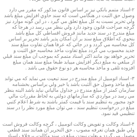
۲-اسناد متمم بانكي نيز بر اساس قانون مذكور كه مقرر مي دارد
وصول حق الثبت در هنگامي است كه سند حاوي افزايش مبلغ باشد
ولي تحرير نسبت به كل مبلغ تعلق مي گيرد ، در اين گونه موارد نيز
گرچه صراحت قانون وجود دارد ولي بنظر مي رسد در هرجا كه
مبلغ مندرج در سند جديد مانند فروش اقساطي كل مبلغ باشد
بنحوي كه اطلاق مبلغ سند بر آن امكان پذير باشد تحرير بر اساس
كل محاسبه مي گردد و در جائي كه عرفا همان تفاوت مبلغ سند
جديد محسوب مي گردد مبلغ تفاوت ماخذ محاسبه حق الثبت و
تحرير خواهد بود مانند اكثر اسناد متمم كه بموجب آن مبلغ سند قبلي
از مبلغي به مبلغ ديگر افزايش مييابد طبعا مبلغ سند همان مبلغ
افزوده تلقی و مأخذ محاسبه هر دو نوع حقوق می باشد .
۳- اسناد اتومبيل از مبلغ مندرج در سند تبعيت مي نمايد كه مي تواند
مبلغ ماخذ وصول حق الثبت باشد يا خير ولي براساس بخشنامه
سازمان كمتر از مبلغ مندرج در جداول مالياتي نبايد باشد البته بنظر
مي رسد در مواردي كه سازمانهاي دولتي به لحاظ مقررات مالي
خود مجبور به تنظيم سند با قيمت كمتر باشند به شرط اعلام كتبي
مبلغ در درخواست تنظيم سند ، مي توان مبلغ مورد نظر را در سند
تنظيمي قيد نمود.
۴-اسناد وكالت و تفويض وكالت اتومبيل ، گرچه وكالت فروش است
ولي طبق همان تعرفه مصوب ، حق التحرير آن همانند سند قطعي
وصول مي گردد و بعلت نبودن مبلغ در سند وكالت، برخلاف اسناد