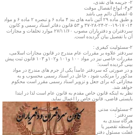
۲- جریمه های نقدی،
۳و۴- انواع انفصال موقت
۵- انفصال دائم می باشد
و طبق ماده ۲۹ آئین نامه های بند ۴ ماده ۶ و تبصره ۲ ماده ۶ و مواد
۱۴- ۱۷-۱۹-۲۰-۲۴-۲۸-۳۷ و ۵۳ قانون دفاتر اسناد رسمی و کانون
سردفتران و دفتریاران مصوب ۲۷/۱۱/۶۰ موارد تخلفات و مجازات
آن با تفصیل بیان گردیده است.
۲-مسئولیت کیفری :
سردفتر علاوه بر مقررات عام مندرج در قانون مجازات اسلامی،
مقررات خاصی نیز در مواد ۱۰۰ و۱۰۱ و۱۰۲و ۱۰۳ قانون ثبت پیش
بینی گردیده است؛
و در صورتی که سردفتر عامداً یکی از جرم های مندرج در مواد
مذکور را مرتکب شود ، جاعل در اسناد رسمی محسوب و به
مجازاتی که برای جعل و تزویر اسناد رسمی مقرر است محکوم
خواهد شد.
نظر به اینکه قانون خاص مقدم به قانون عام است لذا در ابتدا
بایستی قاضی، قانون خاص را اعمال نماید.
۳-مسئولیت مدنی
سردفتر :
هرگاه سندی به
واسطه تقصیر یا
غفلت مسئول دفتر