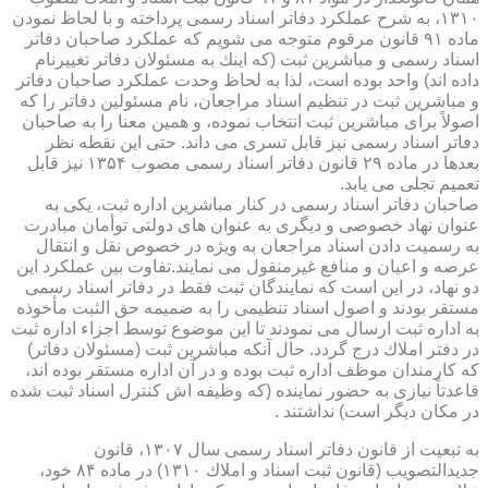
۱۳۱۰، به شرح عملكرد دفاتر اسناد رسمی پرداخته و با لحاظ نمودن
ماده ۹۱ قانون مرقوم متوجه می شویم كه عملكرد صاحبان دفاتر
اسناد رسمی و مباشرین ثبت (كه اینك به مسئولان دفاتر تغییرنام
داده اند) واحد بوده است، لذا به لحاظ وحدت عملكرد صاحبان دفاتر
و مباشرین ثبت در تنظیم اسناد مراجعان، نام مسئولین دفاتر را كه
اصولاً برای مباشرین ثبت انتخاب نموده، و همین معنا را به صاحبان
دفاتر اسناد رسمی نیز قابل تسری می داند. حتی این نقطه نظر
بعدها در ماده ۲۹ قانون دفاتر اسناد رسمی مصوب ۱۳۵۴ نیز قابل
تعمیم تجلی می یابد.
صاحبان دفاتر اسناد رسمی در كنار مباشرین اداره ثبت، یكی به
عنوان نهاد خصوصی و دیگری به عنوان های دولتی توأمان مبادرت
به رسمیت دادن اسناد مراجعان به ویژه در خصوص نقل و انتقال
عرصه و اعیان و منافع غیرمنقول می نمایند.تفاوت بین عملكرد این
دو نهاد، در این است كه نمایندگان ثبت فقط در دفاتر اسناد رسمی
مستقر بودند و اصول اسناد تنظیمی را به ضمیمه حق الثبت مأخوذه
به اداره ثبت ارسال می نمودند تا این موضوع توسط اجزاء اداره ثبت
در دفتر املاك درج گردد. حال آنكه مباشرین ثبت (مسئولان دفاتر)
كه كارمندان موظف اداره ثبت بوده و در آن اداره مستقر بوده اند،
قاعدتاً نیازی به حضور نماینده (كه وظیفه اش كنترل اسناد ثبت شده
در مكان دیگر است) نداشتند .
به تبعیت از قانون دفاتر اسناد رسمی سال ۱۳۰۷، قانون
جدیدالتصویب (قانون ثبت اسناد و املاك ۱۳۱۰) در ماده ۸۴ خود،