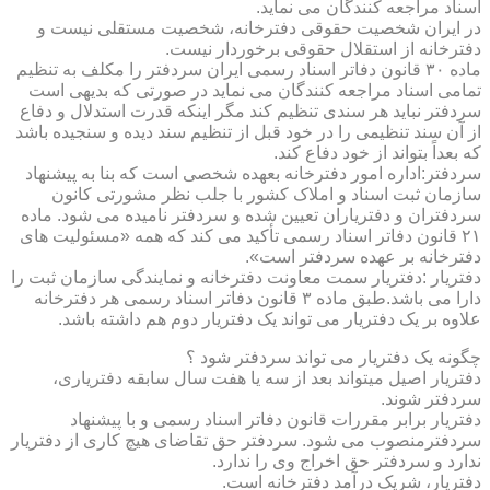
اسناد مراجعه کنندگان می نماید.
در ایران شخصیت حقوقی دفترخانه، شخصیت مستقلی نیست و
دفترخانه از استقلال حقوقی برخوردار نیست.
ماده ۳۰ قانون دفاتر اسناد رسمی ایران سردفتر را مکلف به تنظیم
تمامی اسناد مراجعه کنندگان می نماید در صورتی که بدیهی است
سردفتر نباید هر سندی تنظیم کند مگر اینکه قدرت استدلال و دفاع
از آن سند تنظیمی را در خود قبل از تنظیم سند دیده و سنجیده باشد
که بعداً بتواند از خود دفاع کند.
سردفتر:اداره امور دفترخانه بعهده شخصی است که بنا به پیشنهاد
سازمان ثبت اسناد و املاک کشور با جلب نظر مشورتی کانون
سردفتران و دفتریاران تعیین شده و سردفتر نامیده می شود. ماده
۲۱ قانون دفاتر اسناد رسمی تأکید می کند که همه «مسئولیت های
دفترخانه بر عهده سردفتر است».
دفتریار :دفتریار سمت معاونت دفترخانه و نمایندگی سازمان ثبت را
دارا می باشد.طبق ماده ۳ قانون دفاتر اسناد رسمی هر دفترخانه
علاوه بر یک دفتریار می تواند یک دفتریار دوم هم داشته باشد.
چگونه یک دفتریار می تواند سردفتر شود ؟
دفتریار اصیل میتواند بعد از سه یا هفت سال سابقه دفتریاری،
سردفتر شوند.
دفتریار برابر مقررات قانون دفاتر اسناد رسمی و با پیشنهاد
سردفترمنصوب می شود. سردفتر حق تقاضای هیچ کاری از دفتریار
ندارد و سردفتر حق اخراج وی را ندارد.
دفتریار، شریک درآمد دفترخانه است.