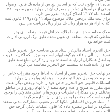
ماده ۱۱۹ قانون ثبت كه بر اساس بند س از ماده يك قانون وصول
برخي از درآمدهاي دولت و مصرف آن در موارد معين مصوب ۲۸
اسفند ماه ۷۳ ۱۳ اصلاح گرديده مقرر مي دارد:
براي ثبت ملك دردفتر املاك موضوع مواد ۱۱ و۱۲و۱۱۹ قانون ثبت
كلا به ازاء هر ده هزار ريال يك هزار ريال دريافت مي شود .
ملاك محاسبه حق الثبت املاك، حد اقل قيمت منطقه اي ودر
نقاطي كه قيمت منطقه اي تعيين نشده طبق برگ ارزيابي ادارات
ثبت خواهد بود .
حق التحرير اسناد مالي:در اسناد مالي محاسبه حق التحرير طبق
تعرفه ارسالي و فاقد هرگونه ابهام است به ويژه آنكه اكثريت قريب
به اتفاق همكاران از رايانه استفاده و با وارد كردن مبلغ سند طبق
جداول داده شده به سيستم حق التحرير محاسبه مي گردد .
در نهايت حق التحرير بعض از اسناد به لحاظ وجود مقررات خاص از
مبلغ ماخذ وصول حق الثبت تبعيت نمينمايند ويا بعنوان موارد
استنائات قانوني حق التحرير خاص خود را دارند و بعض ديگر بعلت
نبود مقررات صريح و عدم وجود مصداق با ابهام روبرو و در مناطق
مختلف و نزد همكاران نظريات و رويه هاي عملي متفاوتي را بوجود
آورده است كه مختصرا به مواردي از آن اشاره ميگردد :
۱- اسناد فروش اقساطي بانكها كه در تعقيب مشاركت مدني منعقد
ميگردد بر اساس تبصره ماده ۱۵ قاون عمليات بانكي گرچه حق
الثبت نسبت به مابه التفاوت دو سند وصول مي گردد .