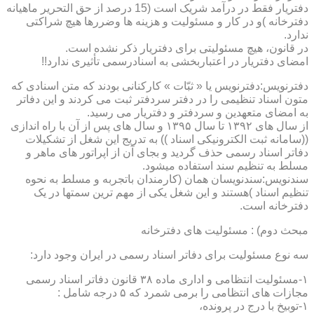
دفتریار فقط در درآمد شریک است (15 درصد از حق التحریر ماهیانه
دفترخانه )و در کار و مسئولیت و هزینه ها وضررها هیچ شراکتی
ندارد.
در قانون، هیچ مسئولیتی برای دفتریار ذکر نشده است.
امضای دفتریار در اعتباربخشی به اسنادرسمی تأثیری ندارد!!
دفترنویس:دفترنویس یا « ثبّات » کارکنانی بودند که متن اسنادی که
متون اسناد تنظیمی را در دفتر سردفتر ثبت می کردند و این دفاتر
به امضای متعهدین و سردفتر و دفتریار می رسید.
از سال های ۱۳۹۲ تا سال ۱۳۹۵ و سال های پس از آن با راه اندازی
((سامانه ثبت الکترونیکی اسناد )) به تدریج این شغل از تشکیلات
دفاتر اسناد رسمی حذف گردید و بجای آن از اپراتور های ماهر و
مسلط به تنظیم سند استفاده میشود.
سندنویس:سندنویسان همان (کارمندان باتجربه و مسلط به نحوه
تنظیم اسناد )هستند و این شغل یکی از مهم ترین سمتها در یک
دفترخانه است.
مبحث دوم) : مسئولیت های دفترخانه
سه نوع مسئولیت برای دفاتر اسناد رسمی در ایران وجود دارد:
۱-مسئولیت انتظامی و اداری ماده ۳۸ قانون دفاتر اسناد رسمی
مجازات های انتظامی را برمی شمرد که ۵ درجه شامل :
۱-توبیخ با درج در پرونده،