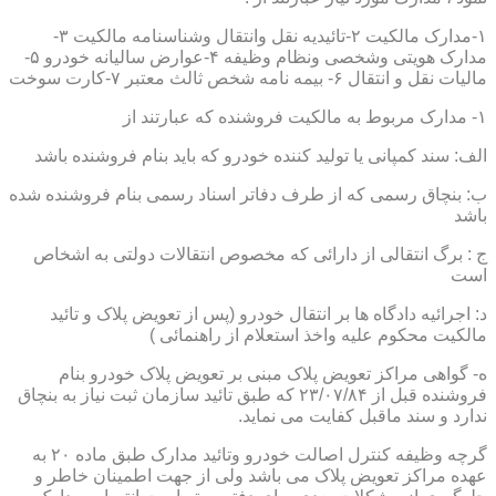
۱-مدارک مالکیت ۲-تائیدیه نقل وانتقال وشناسنامه مالکیت ۳-
مدارک هویتی وشخصی ونظام وظیفه ۴-عوارض سالیانه خودرو ۵-
مالیات نقل و انتقال ۶- بیمه نامه شخص ثالث معتبر ۷-کارت سوخت
۱- مدارک مربوط به مالکیت فروشنده که عبارتند از
الف: سند کمپانی یا تولید کننده خودرو که باید بنام فروشنده باشد
ب: بنچاق رسمی که از طرف دفاتر اسناد رسمی بنام فروشنده شده
باشد
ج : برگ انتقالی از دارائی که مخصوص انتقالات دولتی به اشخاص
است
د: اجرائیه دادگاه ها بر انتقال خودرو (پس از تعویض پلاک و تائید
مالکیت محکوم علیه واخذ استعلام از راهنمائی )
ه- گواهی مراکز تعویض پلاک مبنی بر تعویض پلاک خودرو بنام
فروشنده قبل از ۲۳/۰۷/۸۴ که طبق تائید سازمان ثبت نیاز به بنچاق
ندارد و سند ماقبل کفایت می نماید.
گرچه وظیفه کنترل اصالت خودرو وتائید مدارک طبق ماده ۲۰ به
عهده مراکز تعویض پلاک می باشد ولی از جهت اطمینان خاطر و