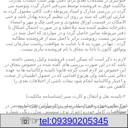
جلوگیری از مشکلات بعدی برای دفتر، بهتر است انتساب مدارک
مالکیت فوق به فروشنده توسط سردفتر احراز گردد وتوصیه می
گردد در بررسی مدارک و اسناد مربوطه دقت کافی معمول گردد به
عبارتی اوراقی که سند بر روی آن تنظیم گردیده بهادار باشد و حتی
الامکان در قسمت اوراق مفقودی و سرقتی چک و مهر و امضاء
دفترخانه تنظیم کننده سند ملاحظه و در صورت احتمال اشکال با
دفتر مربوطه تماس حاصل گردد و در مواردی که اصل سند در
دسترس نیست رونوشت برابر با اصل سند از فروشنده مطالبه
گردد ، تنها در مورد بند ۵ با عنایت به موافقت ریاست سازمان ثبت
وتوافق کانون با ناجا به بنچاق با نام فروشنده نیازی نیست .
لازم به ذکر است که ممکن است فروشنده وکیل رسمی داشته
باشد که در این صورت بررسی های گفته شده در خصوص بنچاق در
این خصوص نیز لازم است گرچه قانونا تائیدیه وکالتنامه ها به عهده
دفاتر نمی باشد ولی هرنوع اقدامی که در حصول اطمینان از صحت
و اعتبار وکالتنامه انجام شود تبعات ناشی از اختلافات بعدی را
کاهش می دهد.
۲-تائیدیه نقل و انتقال و کارت سبز (شناسنامه مالکیت)
تلفن تماس فوری
دفتر اسناد رسمی در امیرآباد, دفترخانه,محضر در
برگ تائیدیه نقل و انتقال صادره از مراکز تعویض پلاک حاوی
امیرآباد
مشخصات کامل خودرو اعم از نوع ، سیستم ، مدل ، رنگ ، شماره
موتور و شاسی ، تیپ و بخصوس شماره شناسه خودرو ( VIN ) در
☞☏
tel:09390205345
صدر صفحه و مشخصات فروشنده و خریدار اعم از مشخصات
سجلی و شماره ملی و کدپستی و آدرس و شماره انتظامی