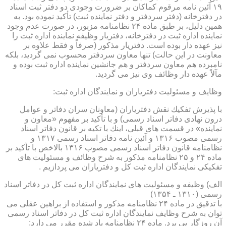
۱۹ آئین نامه مرقوم كماكان بر ضرورت وجودی دو دفتر ثبت اسناد
در دفترخانه (دفتر سردفتر و دفتر نماینده ثبت) تأكید نموده بود. به
همین دلیل، بر طبق ماده ۲۴ نظامنامه مزبور، در صورت عدم وجود
نماینده اداره ثبت در دفترخانه، دفتریار وظیفه نماینده اداره ثبت را
نیز عهده دار بوده است. دفتریار مذكور (صرفاً و فقط علاوه بر
معاونت در این حالت) تنها معاون سردفتر محسوب نمی گردید، بلكه
نامبرده هم معاون سردفتر و هم جانشین نماینده اداره ثبت بوده و
مآلاً عهده دار وظائف وی نیز می گردید.
وظایف و مسئولیت دفتریاران و نمایندگان اداره ثبت:
با پذیرش تفكیك نقش دفتریاران (معاونان سران دفاتر و عوامل
درون نهادی دفاتر اسناد رسمی) و با تأكید بر مفهوم «معاون و
نماینده» در قسمت های قبلی، اینك با تكیه بر قانون دفاتر اسناد
رسمی مصوب ۱۳۱۶ و آئین نامه دفاتر اسناد رسمی ۱۳۱۷ و
نظامنامه قانون دفاتر اسناد رسمی مصوب ۱۳۱۶ بالاخص با تأكید بر
ماده ۲۴ و ۲۵ نظامنامه مذكور به شرح وظائف و مسئولیت های
تفكیكی نمایندگان اداره ثبت كل و دفتریاران می پردازیم .
الف) وظیفه و مسئولیت های نمایندگان اداره ثبت كل در دفاتر اسناد
رسمی (۱۳۱۰ ـ ۱۳۵۴)
با تدقیق در ماده ۲۴ نظامنامه مذكور و استفاده از براهین عقلی می
توان به شرح وظایف نمایندگان اداره ثبت كل در دفاتر اسناد رسمی
آن روزگار پی برد. ماده ۲۴ نظامنامه یاد شده مقرر می دارد: