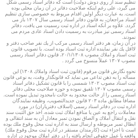
تنظیم سند از روی دوش دولت) است كه دفاتر اسناد رسمی شكل
می گیرد، علی رغم اینكه صلاحیت دفاتر در آن زمان محلی بوده
است. به عبارت دیگر اولین اقدام مربوط به خصوصی سازی تنظیم
اسناد مراجعان، به قانون دفاتر اسناد رسمی سال ۱۳۰۷ باز می
گردد. علاوه بر آنكه اسناد در اداره ثبت رسمیت می یافت، دفاتر
اسناد رسمی نیز مبادرت به رسمیت دادن اسناد عادی مردم می
نمودند.
در آن زمان، هر دفتر اسناد رسمی مركب از یك نفر صاحب دفتر و
لااقل یك نفر نماینده اداره ثبت اسناد بوده است. با تصویب قانون
ثبت اسناد و املاك مصوب ۲۰/۱/۱۳۰۸، قانون دفاتر اسناد رسمی
مصوب ۱۳۰۷ عملاً منسوخ می گردد .
نحوه نگارش قانون مرقوم (قانون ثبت اسناد واملاك ۱۳۰۸) این
مسأله را به ذهن تداعی می نماید كه قانونگذار وقت، به نوعی قانون
ثبت اسناد مصوب ۱۳۰۲ شمسی را با قانون تشكیل دفاتر اسناد
رسمی مصوب ۱۳۰۷ تلفیق نموده و حوزه صلاحیت محلی دفاتر
اسناد رسمی را از حالت محدود به حالت نامحدود تبدیل نموده است.
مضافاً مطابق ماده ۲۰۳ قانون جدیدالتصویب، وظیفه نمایندگان
اداره ثبت در دفاتر اسناد رسمی (اسلاف دفتریاران) در مورد
معاملات راجع به عین یا منافع املاك ثبت شده، اخذ حق الثبت سند
نقل و انتقال املاك و الصاق نمودن تمبر معادل آن به سند انتقالی و
ابطال تمبر مربوطه و ارسال سند به اداره ثبت محل وقوع ملك بوده
است تا اجزاء ثبت (كارمندان مستقر در اداره ثبت محل وقوع ملك)
واقعه یا عمل حقوقی انجام یافته را در دفتر املاك موجود در اداره