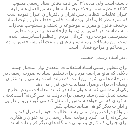
دانسته است ولی ماده ۲۹ آیین نامه دفاتر اسناد رسمی مصوب
۱۳۵۴ «تنظیم سند برخلاف بخشنامه ها و دستورالعمل ها» را به
عنوان تخلفات انتظامی سردفتران و دفتریاران عنوان نموده است
که مورد نظر قانونگذار نبوده است،قانون فقط تنظیم و ثبت اسناد
برخلاف قانون و مقررات موضوعه را تخلف و مستوجب مجازات
دانسته است.در کشور ایران موانع ایجادشده بر سر راه تنظیم
سندرسمی موجب روی گردانی مردم از تنظیم اسنادرسمی شده
است. این مشکلات زمینه ساز دعوی و باعث افزایش حضور مردم
در محاکم و مراجع قضایی است.
دفتر اسناد رسمی چیست
برای تنظیم رسمی اسناد استعلامات متعددی نیاز است.از جمله
دلایلی که مانع مراجعه مردم برای تنظیم اسناد به صورت رسمی در
دفترخانه ها می شود، این است که دولت اسناد رسمی را به عنوان
وسیله ای برای وصول مطالبات خود قرار می دهد.
یکی از مطالبی که به عنوان مانع در کتابت معاملات مردم مطرح
هست تبدیل شدن سند رسمی برای دولت به “سر گردنه” است؛یعنی
به فردی که می خواهد سندش را منتقل کند می گویند برو از دارایی
و ادارات دیگر گواهی مفاصاحساب بگیر!!
در واقع دولت زورش نمی رسد مطالبات خود را وصول کند و
سرگردنه را می گیرد و دولت اسناد رسمی را به عنوان راهکاری
برای جبران کم کاری و ناتوانی دستگاه های دیگر قرار داده است.