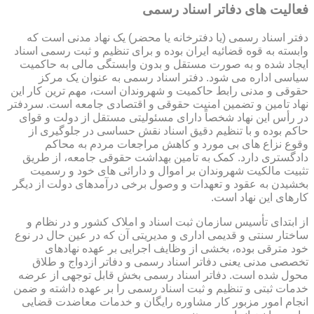
فعالیت های دفاتر اسناد رسمی
دفتر اسناد رسمی (یا دفترخانه یا محضر) یک نهاد مدنی است که
وابسته به قوه قضائیه ایران بوده و برای تنظیم و ثبت رسمی اسناد
ایجاد شده و به صورت مستقل و بدون وابستگی مالی به حاکمیت
سیاسی اداره می شود. دفتر اسناد رسمی به عنوان یک مرکز
حقوقی و مدنی رابط حاکمیت و شهروندان است، مهم ترین کار این
نهاد تامین و تضمین امنیت حقوقی و اقتصادی جامعه است. سردفتر
در رأس این نهاد شخصاً دارای مسئولیتی مستقل از دولت و قوای
حاکم بوده و با تنظیم دقیق اسناد نقش حساسی در جلوگیری از
وقوع نزاع های بی مورد و کاهش مراجعات مردم به محاکم
دادگستری دارد. کمک به تامین بهداشت حقوقی جامعه، از طریق
تثبیت مالکیت شهروندان بر اموال و دارائی های خود و رسمیت
بخشیدن به عقود و تعهدات و وصول برخی درآمدهای دولت از دیگر
کارهای این نهاد است.
از ابتدای تأسیس سازمان ثبت اسناد و املاک کشور و در نظام و
ساختار سنتی و قدیمی اداری و مدیریتی آن که در عین حال در نوع
خود مترقی بوده، بخشی از وظایف اجرایی بر عهده نهادهای
تخصصی مدنی یعنی دفاتر اسناد رسمی و دفاتر ازدواج و طلاق
محول شده است. دفاتر اسناد رسمی بخش قابل توجهی از عرضه
خدمات ثبتی و تنظیم و ثبت اسناد رسمی را بر عهده داشته و ضمن
انجام امور مزبور کار مشاوره رایگان و خدمات معاضدت قضایی