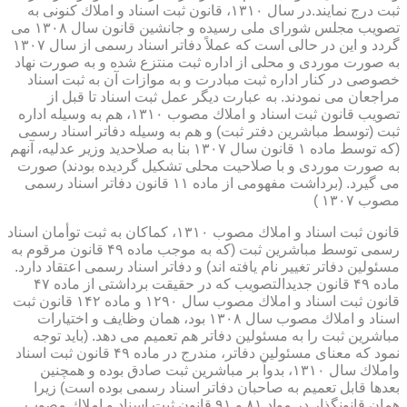
ثبت درج نمایند.در سال ۱۳۱۰، قانون ثبت اسناد و املاك كنونی به
تصویب مجلس شورای ملی رسیده و جانشین قانون سال ۱۳۰۸ می
گردد و این در حالی است كه عملاً دفاتر اسناد رسمی از سال ۱۳۰۷
به صورت موردی و محلی از اداره ثبت منتزع شده و به صورت نهاد
خصوصی در كنار اداره ثبت مبادرت و به موازات آن به ثبت اسناد
مراجعان می نمودند. به عبارت دیگر عمل ثبت اسناد تا قبل از
تصویب قانون ثبت اسناد و املاك مصوب ۱۳۱۰، هم به وسیله اداره
ثبت (توسط مباشرین دفتر ثبت) و هم به وسیله دفاتر اسناد رسمی
(كه توسط ماده ۱ قانون سال ۱۳۰۷ بنا به صلاحدید وزیر عدلیه، آنهم
به صورت موردی و با صلاحیت محلی تشكیل گردیده بودند) صورت
می گیرد. (برداشت مفهومی از ماده ۱۱ قانون دفاتر اسناد رسمی
مصوب ۱۳۰۷ )
قانون ثبت اسناد و املاك مصوب ۱۳۱۰، كماكان به ثبت توأمان اسناد
رسمی توسط مباشرین ثبت (كه به موجب ماده ۴۹ قانون مرقوم به
مسئولین دفاتر تغییر نام یافته اند) و دفاتر اسناد رسمی اعتقاد دارد.
ماده ۴۹ قانون جدیدالتصویب كه در حقیقت برداشتی از ماده ۴۷
قانون ثبت اسناد و املاك مصوب سال ۱۲۹۰ و ماده ۱۴۲ قانون ثبت
اسناد و املاك مصوب سال ۱۳۰۸ بود، همان وظایف و اختیارات
مباشرین ثبت را به مسئولین دفاتر هم تعمیم می دهد. (باید توجه
نمود كه معنای مسئولین دفاتر، مندرج در ماده ۴۹ قانون ثبت اسناد
واملاك سال ۱۳۱۰، بدواً بر مباشرین ثبت صادق بوده و همچنین
بعدها قابل تعمیم به صاحبان دفاتر اسناد رسمی بوده است) زیرا
همان قانونگذار در مواد ۸۱ و ۹۱ قانون ثبت اسناد و املاك مصوب