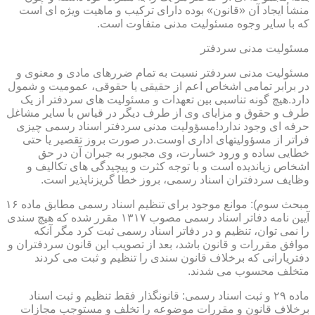
منشأ ایجاد آن «قانون» بوده دارای ترکیب و ماهیت ویژه ای است
که با سایر وجوه مسئولیت مدنی متفاوت است.
مسئولیت مدنی سردفتر
مسئولیت مدنی سردفتر نسبت به تمام ضررهای مادی و معنوی و
در برابر تمامی اشخاص اعم از حقیقی یا حقوقی، عمومیت و شمول
دارد.هیچ گونه تناسبی بین تعهدات و مسئولیت های سردفتر از یک
طرف و حقوق و مزایای وی از طرف دیگر در قیاس با سایر مشاغل
حرفه ای وجود ندارد!مسؤولیت مدنی سردفتر اسناد رسمی چیزی
فراتر از مسؤولیتهای اداری اوست.در صورت بروز تقصیر یا حتی
خطایی ساده و ورود خسارت، وی مجبور به جبران آن در حق
اشخاص زیاندیده است و با توجه کثرت و پیچیدگی های تکالیف و
وظایف سردفتران اسناد رسمی، بروز خطا گریزناپذیر است.
مبحث سوم): موانع موجود برای تنظیم اسناد رسمی مطابق ماده ۱۶
آیین نامه دفاتر اسناد رسمی مصوب ۱۳۱۷ مقرر شده که هیچ سندی
را نمی توان، تنظیم و در دفاتر اسناد رسمی ثبت کرد مگر آنکه
موافق مقررات و قانون باشد، بعد از تصویب این قانون سردفتران و
دفتریارانی که برخلاف قانون سندی را تنظیم و ثبت می کردند
متخلف محسوب می شدند.
ماده ۲۹ و ثبت اسناد رسمی: قانونگذار فقط تنظیم و ثبت اسناد
برخلاف قانون و مقررات موضوعه را تخلف و مستوجب مجازات