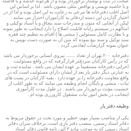
صحت در ثبت و نوشتار برخوردار بوده و از هرگونه خدشه و یا فاصله
و یا حاشیه نویسی و نواقص مثلی مصون باشد . لذا بر اساس این
اصل اغلب دفترخانه ها مرعی به رعایت به این اصل بوده و لذا از در
اختیار گذاردن این دسته ازدفاتر به کارآموزان احتراز می نمایند .
لیکن از آنجایی که متون و مندرجات سند بنچاق و یا اسناد توکیلی و
امثالهم در سیستم رایانه قابلیت اصلاح را دارد اینجانب به طور نمونه
و با نظارت کامل مسئولین ( منشی ها ) اقدام به تنظیم چند فقره
سند توکیل و سند بیع نموده که متن آن به صورت دست نویس به
عنوان نمونه گزارشات ایفادمی گردد .
دفترخانه ۲۰۰ تهران از تعداد ........ نیروی انسانی برخوردار می باشد
که در رأس کارکنان سردفتر قرارگرفته که در واقع مسئولیت
اجرایی دفترخانه مستقیماً بر عهده ایشان می باشد . نماینده ثبت و
به عبارتی دیگر دفتر یار بعد از ایشان دارای مسئولیت است که در
واقع معاونت دفترخانه را بر عهده دارد . بقیه کارکنان در پست های
ثبات ، منشی و بایگان انجام وظیفه می نمایند که به طور اغلب از
جنسیت مؤنث برخوردار می باشند . در طول مدت کارآموزی
اینجانب در بخش امور ثبات مشغول کارورزی بوده ام .
وظیفه دفتر یار
یكی از مناصب بسیار مهم، خطیر و مورد بحث در حقوق مربوط به
دفاتر اسناد رسمی، منصب دفتر یاری است. برخلاف سران دفاتر
اسناد رسمی كه به موجب ماده ۳ آئین نامه قانون دفاتر اسناد