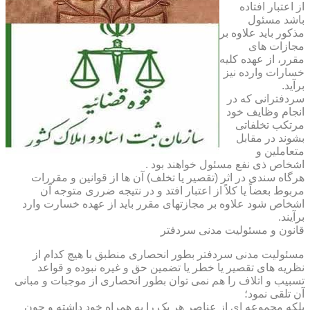
از اعتبار افتاده
باشد مسئول
مذکور باید علاوه بر
مجازات های
مقرر، از عهده کلیه
خسارات وارده نیز
برآید.
سردفترانی که در
انجام وظایف خود
مرتکب تخلفاتی
بشوند در مقابل
متعاملین و
اشخاص ذی نفع مسئول خواهند بود .
هرگاه سندی در اثر (تقصیر یا تخلف) آن ها از قوانین و مقررات
مربوط بعضاً یا کلاً از اعتبار افتد و در نتیجه ضرری متوجه آن
اشخاص شود علاوه بر مجازتهای مقرر باید از عهده خسارت وارد
برآیند.
قانون و مسئولیت مدنی سردفتر
مسئولیت مدنی سردفتر بطور انحصاری منطبق با هیچ کدام از
نظریه های تقصیر یا خطر یا تضمین حق و غیره نبوده و قواعد
تسبیب و اتلاف را هم نمی توان بطور انحصاری از موجبات و مبانی
آن تلقی نمود؛
بلکه مجموعه ای از عناصر هر یک را به همراه خود داشته و چون