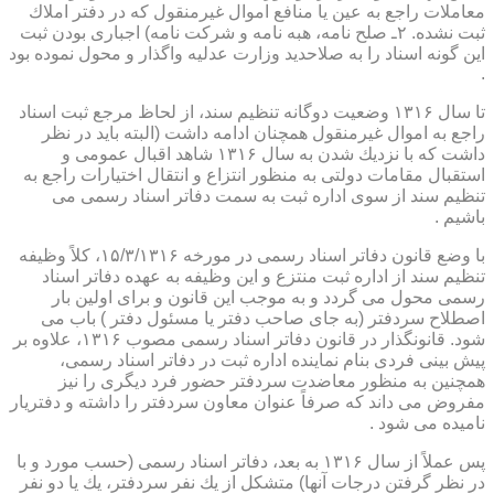
معاملات راجع به عین یا منافع اموال غیرمنقول كه در دفتر املاك
ثبت نشده. ۲ـ صلح نامه، هبه نامه و شركت نامه) اجباری بودن ثبت
این گونه اسناد را به صلاحدید وزارت عدلیه واگذار و محول نموده بود
.
تا سال ۱۳۱۶ وضعیت دوگانه تنظیم سند، از لحاظ مرجع ثبت اسناد
راجع به اموال غیرمنقول همچنان ادامه داشت (البته باید در نظر
داشت كه با نزدیك شدن به سال ۱۳۱۶ شاهد اقبال عمومی و
استقبال مقامات دولتی به منظور انتزاع و انتقال اختیارات راجع به
تنظیم سند از سوی اداره ثبت به سمت دفاتر اسناد رسمی می
باشیم .
با وضع قانون دفاتر اسناد رسمی در مورخه ۱۵/۳/۱۳۱۶، كلاً وظیفه
تنظیم سند از اداره ثبت منتزع و این وظیفه به عهده دفاتر اسناد
رسمی محول می گردد و به موجب این قانون و برای اولین بار
اصطلاح سردفتر (به جای صاحب دفتر یا مسئول دفتر ) باب می
شود. قانونگذار در قانون دفاتر اسناد رسمی مصوب ۱۳۱۶، علاوه بر
پیش بینی فردی بنام نماینده اداره ثبت در دفاتر اسناد رسمی،
همچنین به منظور معاضدت سردفتر حضور فرد دیگری را نیز
مفروض می داند كه صرفاً عنوان معاون سردفتر را داشته و دفتریار
نامیده می شود .
پس عملاً از سال ۱۳۱۶ به بعد، دفاتر اسناد رسمی (حسب مورد و با
در نظر گرفتن درجات آنها) متشكل از یك نفر سردفتر، یك یا دو نفر