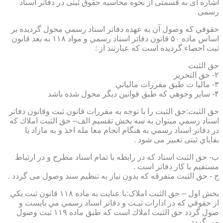
اشاره ای به قسمتی از نحوه محاسبه حقوق ثبتی در دفاتر اسناد
رسمی
حقوقي كه وصول آن به عهده دفاتر اسناد رسمي محول گرديده بر
اساس ماده ۵۰ قانون دفاتر اسناد رسمي و مواد ۱۱۸ به بعد قانون
ثبت احصاء گرديده است كه عبارتند از :
حق الثبت
۲- حق التحرير
۳- ماليا ت طبق مقررات مالياتي
۴- ساير وجوهي كه طبق قوانين ديگر محول شده باشد
حق الثبت:حق الثبت را با توجه به مقررات قانون ثبت وقانون دفاتر
اسناد رسمي ميتوان به سه بخش تقسيم الف– حق الثبت املاك كه
در دفاتر اسناد رسمي به هنگام انجام معا مله اخذ و به مازاد يا
بقاياي ثبتی تعبیر می شود .
ب- حق الثبت اسناد كه در رابطه با تمام اسناد مطرح و در ارتباط
مستقيم با كار دفاتر است .
ج - حق الثبت متفرقه كه بدون نياز به تنظیم سند وصول می گردد .
بخش اول – حق الثبت املاک:با عنايت به ماده ۱۱۸ قانون ثبت يكي
از حقوقي كه در ادارات ثبـت و دفاتر اسناد رسمي مي بايست و
صول گردد حق الثبت املاك است كه طبق ماده ۱۱۹ ثبت وصول
مي گردد.