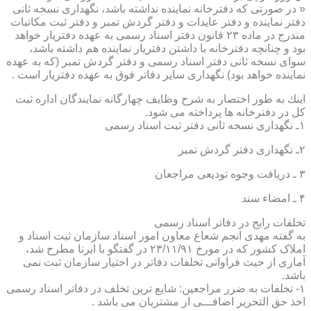
« در صورتی كه دفترخانه نماینده نداشته باشد، نگهداری نسخه ثانی
دفتر نماینده و دفتر عایدات و دفتر گردش تمبر و دفتر ثبت مكاتبات
مندرج در ماده ۲۳ قانون دفتر اسناد رسمی به عهده دفتریار خواهد
بود و چنانچه دفترخانه با داشتن دفتریار نماینده هم داشته باشد،
سوای نسخه ثانی دفتر اسناد رسمی و دفتر گردش تمبر (كه به عهده
نماینده خواهد بود) نگهداری سایر دفاتر فوق به عهده دفتریار است .
اینك به طور اختصار به شرح وظایف چهارگانه نمایندگان اداره ثبت
كل در دفترخانه ها پرداخته می شود.
۱ـ نگهداری نسخه ثانی دفتر ثبت اسناد رسمی
۲ـ نگهداری دفتر گردش تمبر
۳ ـ دریافت وجوه تودیعی مراجعان
۴ ـ امضاء سند
تخلفات رایج در دفاتر اسناد رسمی
به گفته مهدی انجم شعاع معاون امور اسناد سازمان ثبت اسناد و
املاک کشور که در مورخ ۲۳/۱۱/۹۱ در گفتگو با ایرنا مطرح شد،
آماری از حیث فراوانی تخلفات دفاتر در اختیار سازمان ثبت نمی
باشد.
۱- تخلفات به ضرر مراجعین: شایع ترین تخلف در دفاتر اسناد رسمی
اخذ حق التحریر اضافـــی از مشتریان می باشد .