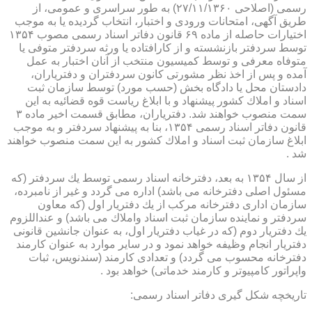
رسمی (اصلاحی ۲۷/۱۱/۱۳۶۰) به طور سراسری و عمومی، از
طریق آگهی، امتحانات ورودی و اختبار، انتخاب گردیده یا به موجب
اختیارات حاصله از ماده ۶۹ قانون دفاتر اسناد رسمی مصوب ۱۳۵۴
توسط سردفتر بازنشسته و از كارافتاده یا ورثه سردفتر متوفی یا
متوفاه معرفی و توسط كمیسیون منتخب از آنان اختبار به عمل
آمده و پس از اخذ نظر مشورتی كانون سردفتران و دفتریاران،
دادستان محل یا دادگاه بخش (حسب مورد) توسط سازمان ثبت
اسناد و املاك كشور پیشنهاد و با ابلاغ ریاست قوه قضائیه به این
سمت منصوب خواهند شد. دفتریاران، مطابق قسمت اخیر ماده ۳
قانون دفاتر اسناد رسمی ۱۳۵۴، بنا به پیشنهاد سردفتر و به موجب
ابلاغ سازمان ثبت اسناد و املاك كشور به این سمت منصوب خواهند
شد .
از سال ۱۳۵۴ به بعد، دفترخانه اسناد رسمی توسط یك سردفتر (كه
مسئول اصلی دفترخانه می باشد) اداره می گردد و غیر از نامبرده،
سازمان اداری دفترخانه مركب از یك دفتریار اول (كه معاون
سردفتر و نماینده سازمان ثبت اسناد واملاك می باشد) و عنداللزوم
یك دفتریار دوم (كه در غیاب دفتریار اول، به عنوان جانشین قانونی
دفتریار انجام وظیفه خواهد نمود و در سایر موارد به عنوان كارمند
دفترخانه محسوب می گردد) و تعدادی كارمند (سندنویس، ثبات
واپراتور كامپیوتر و كارمند خدماتی) خواهد بود .
تاریخچه شكل گیری دفاتر اسناد رسمی: