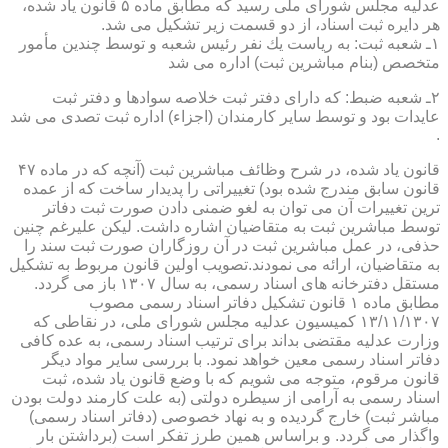
عدلیه مجلس شورای ملی رسید كه مطابق ماده ۵ قانون یاد شده،
هر دایره ثبت اسناد، از دو قسمت زیر تشكیل می شد.
۱ـ شعبه ثبت: به ریاست یك نفر رئیس شعبه و توسط چندین مأمور
متخصص (بنام مباشرین ثبت) اداره می شد
۲ـ شعبه ضبط: كه دارای دفتر ثبت خلاصه سوادها و دفتر ثبت
عایدات بود و توسط سایر كارمندان (اجزاء) اداره ثبت تصدی می شد
.
قانون یاد شده، در شرح وظائف مباشرین ثبت (آنچه كه در ماده ۴۷
قانون سابق مندرج شده بود) تغییراتی را پدیدار ساخت كه از عمده
ترین تغییرات آن می توان به لغو ضمنی دادن صورت ثبت دفاتر
توسط مباشرین ثبت به متقاضیان اشاره داشت. لیكن علیرغم چنین
حذفی، در عمل مباشرین ثبت در آن روزگاران صورت ثبت سند را
به متقاضیان، ارائه می نمودند.تصویب اولین قانون مربوط به تشكیل
مستقل دفترخانه های اسناد رسمی، به سال ۱۳۰۷ باز می گردد.
مطابق ماده ۱ قانون تشكیل دفاتر اسناد رسمی مصوب
۱۳/۱۱/۱۳۰۷ كمیسیون عدلیه مجلس شورای ملی، در نقاطی كه
وزارت عدلیه مقتضی بداند برای ترتیب اسناد رسمی، به عده كافی
دفاتر اسناد رسمی معین خواهد نمود. با بررسی سایر مواد دیگر
قانون مرقوم، متوجه می شویم كه با وضع قانون یاد شده، ثبت
اسناد رسمی به آرامی از سیطره دولتی (به علت كارمند دولت بودن
مباشر ثبت) خارج گردیده و به نهاد خصوصی (دفاتر اسناد رسمی)
واگذار می گردد. و براساس همین طرز تفكر است (برداشتن بار