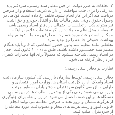
۲- تخلفات به ضرر دولت: در حین تنظیم سند رسمی، سردفتر باید
مدارکی را برای جلب موافقت از ادارات ذیربط استعلام و از طرفین
دریافت کند اگر این کار انجام نشود، تخلف رخ داده است. کوتاهی در
وصول حقوق دولتی نظیر مالیات نقل و انتقال خودرو و حق الثبت
نیز میتواند یکی از تخلفـــات احتمالی در دفاتر اسناد رسمی باشد.
۳- مفاسد مخل نظم معاملات: این گونه تخلفات علاوه بر اینکه
ممکــن است باعث ورود خسارت به طرفین معامله شود میتواند
بهداشت حقوقی جامعه را نیز تهدید نماید.
تخلفاتی مانند تنظیم سند بدون حضور اشخاصی که قانوناً باید هنگام
تنظیم سند حضــــور داشته باشند، طبق ماده ۱۰۰ قانون ثبت، جعل
در اسناد رسمی شناخته میشود که معمولاً برای آنها مجـازات کیفری
نیز در نظر گرفته می شود.
نظارت بر دفاتر اسناد رسمی:
دفاتر اسناد رسمی توسط سازمان بازرسی کل کشور، سازمان ثبت
اسناد واملاک، اداره کل ثبت استان ها، وزارت امور اقتصادی و
دارایی و بازرسی کانون سردفتران و دفتر یاران به طور مرتب
بازرسی می شوند. یعنی یکی از بیشترین نظارت ها در بین تمامی
دستگاه ها بر این صنف اعمال می شود. در این رابطه برای جلوگیری
از هرگونه مشکل و بروز تخلف، طرفین معامله می توانند انجام
قانونی امور و رسید هزینه های مجاز و مصوب ثبت مورد معامله را
از سردفتران طلب کنند.