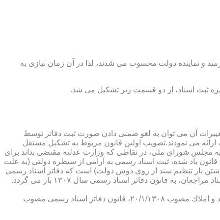
رمند و نماینده دولت محسوب می شدند، لذا در آن زمان نیازی به
پدیدار ساخت كه از عمده ترین تغییرات آن می توان به لغو ضمنی دادن صورت ثبت دفاتر توسط
ارائه می نمودند.تصویب اولین قانون مربوط به تشكیل مستقل
۱۳۰۷ باز می گردد. مطابق ماده ۱ قانون تشكیل دفاتر اسناد رسمی مصوب ۱۳/۱۱/۱۳۰۷ كمیسیون عدلیه مجلس شورای ملی، در نقاطی كه وزارت عدلیه مقتضی بداند برای
قانون یاد شده، ثبت اسناد رسمی به آرامی از سیطره دولتی (به علت
اشتن بار تنظیم سند از روی دوش دولت) است كه دفاتر اسناد رسمی
شكل می گیرد، علی رغم اینكه صلاحیت دفاتر در آن زمان محلی بوده است. به عبارت دیگر اولین اقدام مربوط به خصوصی سازی تنظیم اسناد مراجعان، به قانون دفاتر اسناد رسمی سال ۱۳۰۷ باز می گردد.
در آن زمان، هر دفتر اسناد رسمی مركب از یك نفر صاحب دفتر و لااقل یك نفر نماینده اداره ثبت اسناد بوده است. با تصویب قانون ثبت اسناد و املاك مصوب ۲۰/۱/۱۳۰۸، قانون دفاتر اسناد رسمی مصوب