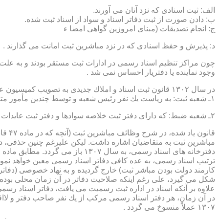
الف: ثبت اسنادی كه نزد آنان می آورند.
ب: دادن صورت از ثبت دفاتر اسناد و سواد از اسناد ثبت شده.
ج: انجام تصدیقات (مبنای امروزین گواهی امضا ء
د: پذیرش و حفظ اسنادی كه در نزد مباشرین ثبت امانت می گذارند .
چون مراكز تنظیم اسناد رسمی در ادارات ثبت مستقر بودند و به علت ای
وجود نماینده یا دفتریار احساس نمی شد .
در سال ۱۳۰۲ قانون ثبت اسناد و املاك جدیدی به تصویب كمیسیون عدلیه مجلس شورای ملی رسید كه مطابق ماده ۵ قانون یاد شده، هر دایره ثبت اسناد، از دو قسمت زیر تشكیل می شد.
۱ـ شعبه ثبت: به ریاست یك نفر رئیس شعبه و توسط چندین مأمور متخصص (بنام مباشرین ثبت) اداره می شد
۲ـ شعبه ضبط: كه دارای دفتر ثبت خلاصه سوادها و دفتر ثبت عایدات بود و توسط سایر كارمندان (اجزاء) اداره ثبت تصدی می شد .
قانو
مباشرین ثبت به متقاضیان اشاره داشت. لیكن علیرغم چنین حذفی، در
ترتیب اسناد رسمی، به عده كافی دفاتر اسناد رسمی معین خواهد نمود
كارمند دولت بودن مباشر ثبت) خارج گردیده و به نهاد خصوصی (دفات
علاوه بر آنكه اسناد در اداره ثبت رسمیت می یافت، دفاتر اسناد رسم
۱۳۰۷ عملاً منسوخ می گردد .