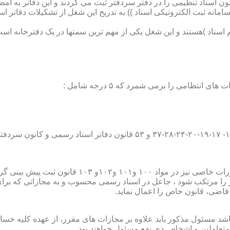
تون اسناد تنظیمی را در دفتر سردفتر ثبت می کردند و این دفاتر به ام
از آن با راه اندازی ((سامانه ثبت الکترونیکی اسناد )) به تدریج این شغل از تشک
اسناد )هستند و این شغل یکی از مهم ترین سمتها در یک دفترخانه است
۱۰ قانون ثبت پیش بینی گردیده است؛
ور را مرتکب شود ، جاعل در اسناد رسمی محسوب و به مجازاتی که بر
 قاضی، قانون خاص را اعمال نماید.
شد مسئول مذکور باید علاوه بر مجازات های مقرر، از عهده کلیه خسارا
متعاملین و اشخاص ذی نفع مسئول خواهند بود .