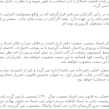
رایانه قابلیت اصلاح را دارد اینجانب به طور نمونه و با نظارت کامل مس
دمی گردد .
ار می باشد که در رأس کارکنان سردفتر قرارگرفته که در واقع مسئولیت اجرایی
فترخانه را بر عهده دارد . بقیه کارکنان در پست های ثبات ، منشی و 
بات مشغول کارورزی بوده ام .
توسط كمیسیون منتخب از آنان اختبار به عمل آمده و پس از اخذ نظر م
به این سمت منصوب خواهند شد .
 (كه مسئول اصلی دفترخانه می باشد) اداره می گردد و غیر از نامبرده، س
وم (كه در غیاب دفتریار اول، به عنوان جانشین قانونی دفتریار انجام 
 خدماتی) خواهد بود .
نطفه اولیه و ابتدایی شكل گیری مركزیتی جهت ثبت رسم
ن اداره ثبت اسناد واملاك محسوب می گردیدند كه وظایف آنان در ماده ۴۷ قانون مرقوم،ا