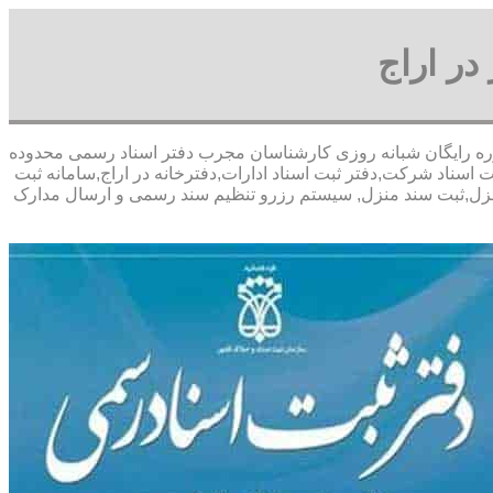
در اراج
خفیف مشاوره رايگان شبانه روزی کارشناسان مجرب دفتر اسناد رسمی محدوده
 اسناد شرکت,دفتر ثبت اسناد ادارات,دفترخانه در اراج,سامانه ثبت
د منزل,ثبت سند منزل, سیستم رزرو تنظیم سند رسمی و ارسال مدارک