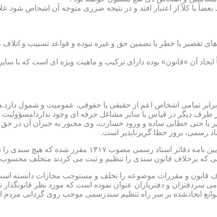
بعضاً یا کلاً از اعتبار افتد و در نتیجه ضرری متوجه آن اشخاص شود عل
ی تقصیر یا خطر یا تضمین حق و غیره نبوده و قواعد تسبیب و اتلاف ر
 ایجاد آن «قانون» بوده دارای ترکیب و ماهیت ویژه ای است که با سا
ابر تمامی اشخاص اعم از حقیقی یا حقوقی، عمومیت و شمول دارد.هی
 طرف دیگر در قیاس با سایر مشاغل حرفه ای وجود ندارد!مسؤولیت م
 یا حتی خطایی ساده و ورود خسارت، وی مجبور به جبران آن در حق 
د رسمی، بروز خطا گریزناپذیر است.
مبحث سوم): موانع موجود برای تنظیم اسناد رسمی مطابق ماده
رانی که برخلاف قانون سندی را تنظیم و ثبت می کردند متخلف محسوب
امی سردفتران و دفتریاران عنوان نموده است که مورد نظر قانونگذار 
انع ایجادشده بر سر راه تنظیم سندرسمی موجب روی گردانی مردم ا