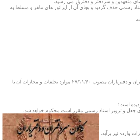
ضای متعهدین و سردفتر و دفتریار می رسید.
یلات دفاتر اسناد رسمی حذف گردید و بجای آن از اپراتور های ماهر و مسلط به
.
و طبق ماده ۲۹ آئین نامه های بند ۴ ماده ۶ و تبصره ۲ ماده ۶ و مواد ۱۴- ۱۷-۱۹-۲۰-۲۴-۲۸-۳۷ و ۵۳ قانون دفاتر اسناد رسمی و کانون سردفتران و دفتریاران مصوب ۲۷/۱۱/۶۰ موارد تخلفات و مجازات آن با
ای جعل و تزویر اسناد رسمی مقرر است محکوم خواهد شد.
ت وارده نیز برآید.