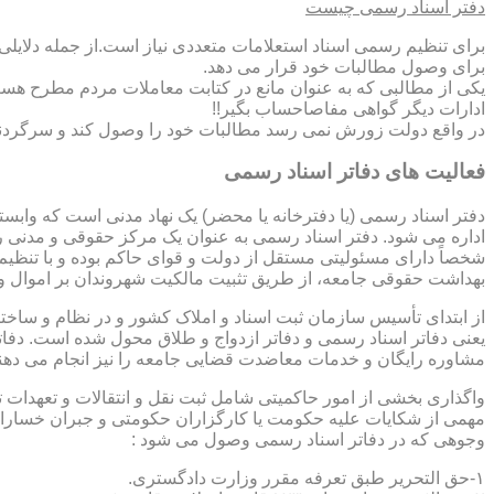
دفتر اسناد رسمی چیست
برای تنظیم رسمی اسناد استعلامات متعددی نیاز است.از جمله دلایل
برای وصول مطالبات خود قرار می دهد.
یکی از مطالبی که به عنوان مانع در کتابت معاملات مردم مطرح هست
ادارات دیگر گواهی مفاصاحساب بگیر!!
در واقع دولت زورش نمی رسد مطالبات خود را وصول کند و سرگردنه ر
فعالیت های دفاتر اسناد رسمی
دفتر اسناد رسمی (یا دفترخانه یا محضر) یک نهاد مدنی است که وابس
اداره می شود. دفتر اسناد رسمی به عنوان یک مرکز حقوقی و مدنی ر
شخصاً دارای مسئولیتی مستقل از دولت و قوای حاکم بوده و با تنظی
بهداشت حقوقی جامعه، از طریق تثبیت مالکیت شهروندان بر اموال و 
از ابتدای تأسیس سازمان ثبت اسناد و املاک کشور و در نظام و ساخت
یعنی دفاتر اسناد رسمی و دفاتر ازدواج و طلاق محول شده است. دفا
مشاوره رایگان و خدمات معاضدت قضایی جامعه را نیز انجام می دهن
واگذاری بخشی از امور حاکمیتی شامل ثبت نقل و انتقالات و تعهدا
مهمی از شکایات علیه حکومت یا کارگزاران حکومتی و جبران خسارات
وجوهی که در دفاتر اسناد رسمی وصول می شود :
۱-حق التحریر طبق تعرفه مقرر وزارت دادگستری.