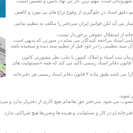
هروندان است، مهم ترین کار این نهاد تأمین و تضمین امنیت
یم دقیق اسناد در جلوگیری از وقوع نزاع های بی مورد و کاهش
ار می آید لکن قوانین ایران سردفتر را مکلف به تنظیم تمامی
ه از استقلال حقوقی برخوردار نیست.
یم تمامی اسناد مراجعه کنندگان می نماید در صورتی که بدیهی است
آن سند تنظیمی را در خود قبل از تنظیم سند دیده و سنجیده باشد
زمان ثبت اسناد و املاک کشور با جلب نظر مشورتی کانون
سردفتران و دفتریاران تعیین شده و سردفتر نامیده می شود. ماده ۲۱ قانون دفاتر اسناد رسمی تأکید می کند که همه «مسئولیت های
دفتریار :دفتریار سمت معاونت دفترخانه و نمایندگی سازمان ثبت را دارا می باشد.طبق ماده ۳ قانون دفاتر اسناد رسمی هر دفترخانه
 شوند.
منصوب می شود. سردفتر حق تقاضای هیچ کاری از دفتریار ندارد و سردف