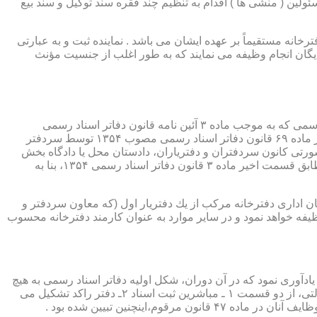
ئولین ( منشی ها ) اقدام به تنظیم چند فقره سند توکیل و سند بیع
 دفترخانه مستقیماً بر عهده ایشان می باشد . نماینده ثبت و به عبارتی
بایگان انجام وظیفه می نمایند که به طور اغلب از جنسیت مؤنث
یكی از مناصب بسیار مهم، خطیر و مورد بحث در حقوق مربوط به دفاتر اسناد رسمی، منصب دفتر یاری است. برخلاف سران دفاتر اسناد رسمی كه به موجب ماده ۳ آئین نامه قانون دفاتر اسناد رسمی
(اصلاحی ۲۷/۱۱/۱۳۶۰) به طور سراسری و عمومی، از طریق آگهی، امتحانات ورودی و اختبار، انتخاب گردیده یا به موجب اختیارات حاصله از ماده ۶۹ قانون دفاتر اسناد رسمی مصوب ۱۳۵۴ توسط سردفتر
شورتی كانون سردفتران و دفتریاران، دادستان محل یا دادگاه بخش
(حسب مورد) توسط سازمان ثبت اسناد و املاك كشور پیشنهاد و با ابلاغ ریاست قوه قضائیه به این سمت منصوب خواهند شد. دفتریاران، مطابق قسمت اخیر ماده ۳ قانون دفاتر اسناد رسمی ۱۳۵۴، بنا به
ازمان اداری دفترخانه مركب از یك دفتریار اول (كه معاون سردفتر و
وظیفه خواهد نمود و در سایر موارد به عنوان كارمند دفترخانه محسوب
ی اسناد مراجعان، به قانون ثبت اسناد مصوب سال ۱۲۹۰ شمسی بازمی گردد.باید یادآوری نمود كه در آن دوران، شكل اولیه دفاتر اسناد رسمی به هیچ
عنوان جنبه استقلالی نداشته است. مطابق قانون یاد شده، به منظور رسمیت دادن به اسناد قاطبه مردم، دوایر ثبت اسناد به عنوان نهادی دولتی، از دو قسمت ۱ ـ مباشرین ثبت اسناد ۲ـ دفتر راكد تشكیل می
ینچنین تبیین شده بود .