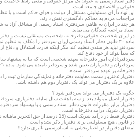
دفتر اسناد رسمی به عنوان یک مرکز حقوقی و مدنی رابط حاکمیت و ش
حقوقی و اقتصادی جامعه است.
این نهاد دارای مسئولیتی مستقل از دولت و قوای حاکم است و با تنظ
مراجعات مردم به محاکم دادگستری نقش دارند.
هر چند در ایران به ظاهر، سردفتری اسناد رسمی از مشاغل آزاد به شم
اسناد مراجعه کنندگان می نماید.
در ایران شخصیت حقوقی دفترخانه، شخصیت مستقلی نیست و دفترخان
ماده ۳۰ قانون دفاتر اسناد رسمی ایران سردفتر را مکلف به تنظ
سردفتر نباید هر سندی تنظیم کند مگر اینکه قدرت استدلال و دفاع از 
که بعداً بتواند از خود دفاع کند.
سردفتر:اداره امور دفترخانه بعهده شخصی است که بنا به پیشنهاد سا
دفترخانه بر عهده سردفتر است».
علاوه بر یک دفتریار می تواند یک دفتریار دوم هم داشته باشد.
چگونه یک دفتریار می تواند سردفتر شود ؟
دفتریار اصیل میتواند بعد از سه یا هفت سال سابقه دفتریاری، سردفتر
دفتریار برابر مقررات قانون دفاتر اسناد رسمی و با پیشنهاد سردفتر
دفتریار، شریک درآمد دفترخانه است.
دفتریار فقط در درآمد شریک است (15 درصد از حق التحریر ماهیانه دفترخانه )و در کار و مسئولیت و هزینه ها وضررها هیچ شراکتی ندارد.
در قانون، هیچ مسئولیتی برای دفتریار ذکر نشده است.
امضای دفتریار در اعتباربخشی به اسنادرسمی تأثیری ندارد!!