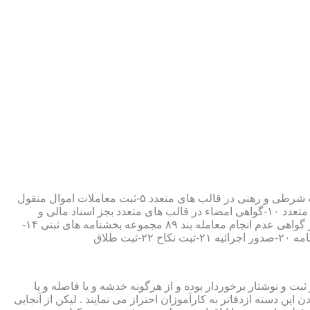
۱-ثبت اسناد مطابق مقررات قانونی ۲-ارائه مواد مصدق از اسناد ثبت شده ۳-تصدیق صحت امضاء،قبول و حفظ اسناد امانتی ۴-ثبت معاملات شرطی و رهنی در قالب های متعدد ۵-ثبت معاملات اموال منقول
۶-ثبت معاملات اموال غیر منقول ۷-ثبت وصیت در قالبهای عهدی و تکمیلی ۸-ثبت اقرارنامه در قالب های متعدد ۹-ثبت وکالت در قالب های متعدد ۱۰-گواهی امضاء در قالب های متعدد بجز اسناد مالی و
معاملاتی ۱۱-تصدیق کپی اسناد و اوراق مراجعین ۱۲-دریافت قبوض سپرده مستاجرین در قالب بند ۵۲ مجموعه بخشنامه های ثبتی ۱۳-صدور گواهی عدم انجام معامله بند ۸۹ مجموعه بخشنامه های ثبتی ۱۴-
ت و نوشتار برخوردار بوده و از هرگونه خدشه و یا فاصله و یا
ین دسته ازدفاتر به کارآموزان احتراز می نمایند . لیکن از آنجایی