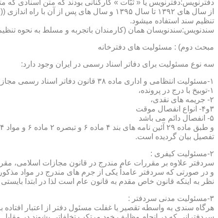
دفترنویس:دفترنویس یا « ثبّات » کارکنانی بودند که متن اسنادی که م
از سال های ۱۳۹۲ تا سال ۱۳۹۵ و سال های پس 
تنظیم سند استفاده میشود.
سندنویس:سندنویسان همان (کارمندان باتجربه و مسلط به نحوه تنظیم 
مبحث دوم) : مسئولیت های دفترخانه
سه نوع مسئولیت برای دفاتر اسناد رسمی در ایران وجود دارد:
۱-مسئولیت انتظامی و اداری ماده ۳۸ قانون دفاتر اسناد رسمی مجازات های انتظامی را برمی شمرد که ۵ درجه شامل :
۱-توبیخ با درج در پرونده،
۲- جریمه های نقدی،
۳و۴- انواع انفصال موقت
۵- انفصال دائم می باشد
تفصیل بیان گردیده است.
۲-مسئولیت کیفری :
سردفتر علاوه بر مقررات عام مندرج در قانون مجازات اسلامی، مقررات خاصی نیز در مواد ۱۰۰ و۱۰۱ و۱۰۲و ۳
و در صورتی که سردفتر عامداً یکی از جرم های مندرج در مواد مذک
نظر به اینکه قانون خاص مقدم به قانون عام است لذا در ابتدا بایستی
۳-مسئولیت مدنی سردفتر :
هرگاه سندی به واسطه تقصیر یا غفلت مسئول دفتر از اعتبار افتاده با
سردفترانی که در انجام وظایف خود مرتکب تخلفاتی بشوند در مقابل 