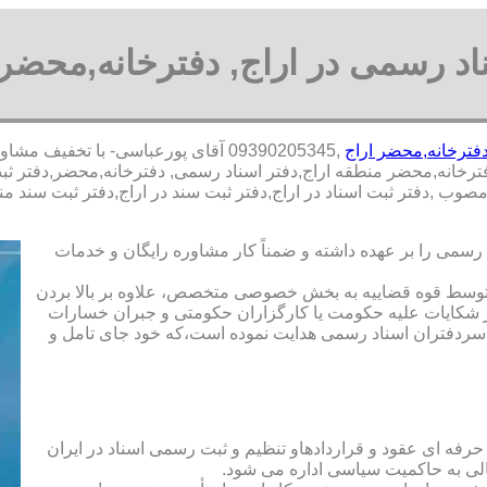
اد رسمی در اراج, دفترخانه,محضر 
فترخانه,محضر اراج
,09390205345 آقای پورعباسی- با ت
فترخانه,محضر منطقه اراج,دفتر اسناد رسمی, دفترخانه,محضر,دفتر ثبت
 مصوب ,دفتر ثبت اسناد در اراج,دفتر ثبت سند در اراج,دفتر ثبت سن
رسمی را بر عهده داشته و ضمناً کار مشاوره رایگان و خدمات
ت توسط قوه قضاییه به بخش خصوصی متخصص، علاوه بر بالا بردن
 شکایات علیه حکومت یا کارگزاران حکومتی و جبران خسارات
ی سردفتران اسناد رسمی هدایت نموده است،که خود جای تامل و
 حرفه ای عقود و قراردادهاو تنظیم و ثبت رسمی اسناد در ایران
الی به حاکمیت سیاسی اداره می شود.