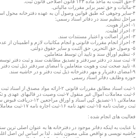
۲-حق الثبت به ماخذ ماده ۱۲۳ قانون اصلاحی قانون ثبت.
۳-مالیات و حق تمبر برابر مقررات مالیاتی.
۴-سایر وجوهی که طبق قوانین وصول آن به عهده دفترخانه محول است.
مراحل تنظیم سند در دفاتر اسناد رسمی:
۱- احراز هویت.
۲- احراز اهلیت.
۳- احراز اصالت و اعتبار مستندات سند.
۴- احراز انجام مقررات قانونی و انجام مکاتبات لازم و اطمینان از عدم منع قانونی تنظیم سند.
۵- وصول حق التحریر، حق الثبت و سایر حقوق دولتی.
۶- تنظیم اوراق سند و تایید آن توسط متعاملین.
۷- ثبت سند در دفتر سردفتر و تصدیق مطابقت سند و ثبت دفتر توسط متعاملین.
۸- تایید صحت ثبت و هویت متعاملین با امضای سردفتر ذیل ثبت دفتر و حاشیه سند.
۹-امضای دفتریار و مهر دفترخانه ذیل ثبت دفتر و در حاشیه سند.
حوزه وظایف دفاتر اسناد رسمی
ثبت رضایت نامه ۱۵-ثبت تعهد نامه ۱۶-ثبت اجاره نامه ۱۷-ثبت معاملات سرقفلی ۱۸-ثبت وقف نامه و اسناد موقوفه ۱۹-ثبت اسناد ضمانت نامه ۲۰-صدور اجرائیه ۲۱-ثبت نکاح ۲۲-ثبت طلاق
فعالیت های انجام شده :
با عنایت به اینکه دفاتر موجود در دفترخانه ها به عنوان اصلی ترین 
حاشیه نویسی و نواقص مثلی مصون باشد . لذا بر اساس این اصل اغلب دفت