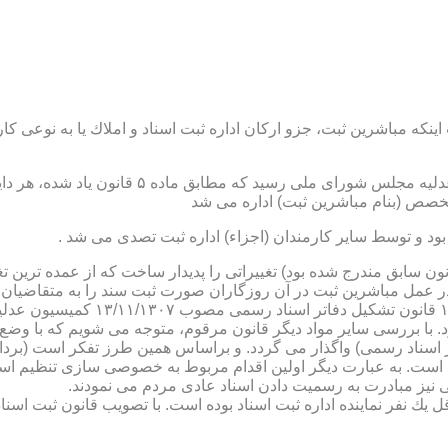
نكه مباشرین ثبت، جزو اركان اداره ثبت اسناد و املاك یا به نوعی كا
ن یاد شده، در شرح وظائف مباشرین ثبت (آنچه كه در ماده ۴۷ قانون سابق مندرج شده بود) تغییراتی را 
 عمل مباشرین ثبت در آن روزگاران صورت ثبت سند را به متقاضیان، 
دفترخانه های اسناد رسمی، به سال 
. با بررسی سایر مواد دیگر قانون مرقوم، متوجه می شویم كه با وضع 
ر اسناد رسمی) واگذار می گردد. و براساس همین طرز تفكر است (برد
ی نیز مبادرت به رسمیت دادن اسناد عادی مردم می نمودند.