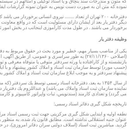
که متون و مندرجات سند بنچاق و یا اسناد توکیلی و امثالهم در سیستم 
نموده که متن آن به صورت دست نویس به عنوان نمونه گزارشات ایفا
دفترخانه ۲۰۰ تهران از تعداد ........ نیروی انسانی برخورد
دیگر دفتر یار بعد از ایشان دارای مسئولیت است که در واقع معاونت د
برخوردار می باشند . در طول مدت کارآموزی اینجانب در بخش امور ث
وظیفه دفتر یار
بازنشسته و از كارافتاده یا ورثه سردفتر متوفی یا متوفاه معرفی و 
پیشنهاد سردفتر و به موجب ابلاغ سازمان ثبت اسناد و املاك كشور 
از سال ۱۳۵۴ به بعد، دفترخانه اسناد رسمی توسط یك سردفتر
نماینده سازمان ثبت اسناد واملاك می باشد) و عنداللزوم یك دفتریار د
می گردد) و تعدادی كارمند (سندنویس، ثبات واپراتور كامپیوتر و كارمند
تاریخچه شكل گیری دفاتر اسناد رسمی:
گردید. مباشرین ثبت اسناد (اسلاف دولتی سران دفاتر امروزی)، در حقیقت جزو كارمندا